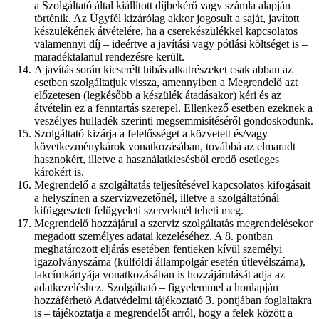
a Szolgáltató által kiállított díjbekérő vagy számla alapján
történik. Az Ügyfél kizárólag akkor jogosult a saját, javított
készülékének átvételére, ha a cserekészülékkel kapcsolatos
valamennyi díj – ideértve a javítási vagy pótlási költséget is –
maradéktalanul rendezésre került.
A javítás során kicserélt hibás alkatrészeket csak abban az
esetben szolgáltatjuk vissza, amennyiben a Megrendelő azt
előzetesen (legkésőbb a készülék átadásakor) kéri és az
átvételin ez a fenntartás szerepel. Ellenkező esetben ezeknek a
veszélyes hulladék szerinti megsemmisítéséről gondoskodunk.
Szolgáltató kizárja a felelősséget a közvetett és/vagy
következménykárok vonatkozásában, továbbá az elmaradt
hasznokért, illetve a használatkiesésből eredő esetleges
károkért is.
Megrendelő a szolgáltatás teljesítésével kapcsolatos kifogásait
a helyszínen a szervizvezetőnél, illetve a szolgáltatónál
kifüggesztett felügyeleti szerveknél teheti meg.
Megrendelő hozzájárul a szerviz szolgáltatás megrendelésekor
megadott személyes adatai kezeléséhez. A 8. pontban
meghatározott eljárás esetében fentieken kívül személyi
igazolványszáma (külföldi állampolgár esetén útlevélszáma),
lakcímkártyája vonatkozásában is hozzájárulását adja az
adatkezeléshez. Szolgáltató – figyelemmel a honlapján
hozzáférhető Adatvédelmi tájékoztató 3. pontjában foglaltakra
is – tájékoztatja a megrendelőt arról, hogy a felek között a