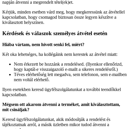
napján átvenni a megrendelt tétel(ek)et.
Kérjük, minden esetben várd meg, hogy megkeressünk az átvétellel
kapcsolatban, hogy csomagod biztosan össze legyen készítve a
kiválasztott helyszínen.
Kérdések és válaszok személyes átvétel esetén
Hiába vártam, nem hívott senki fel, miért?
Két oka lehetséges, ha kollégáink nem kerestek az átvétel miatt:
Nem érkezett be hozzánk a rendelésed. (Ilyenkor ellenőrizd,
hogy kaptál-e visszaigazoló e-mailt a sikeres rendelésről.)
Téves elérhetőség lett megadva, sem telefonon, sem e-mailben
nem voltál elérhető.
Ilyen esetekben keresd ügyfélszolgálatunkat a további teendőkkel
kapcsolatban.
Mégsem ott akarom átvenni a terméket, amit kiválasztottam,
mit csináljak?
Keresd ügyfélszolgálatunkat, akik módosítják a rendelést és
tájékoztatnak arról, a másik üzletben mikor tudod átvenni a