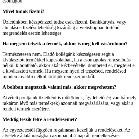
csomagod.
Mivel tudok fizetni?
Üzletünkben készpénzzel tudsz csak fizetni. Bankkártyás, vagy
átutalásos fizetési lehetőség kizárólag a webshopban történő
megrendelés esetén lehetséges.
Ha mégsem tetszik a termék, akkor is meg kell vásárolnom?
Természetesen nem. Eladó kollégánk készségesen segít a
kiválasztott termékkel kapcsolatban, ha a csomagolás roncsolódás
nélkül kibontható, akkor akár kézbevétellel döntheted el, megfelel-e
a kiválasztott termék. Ha mégsem nyeri el tetszésed, rendelésed
minden további nélkül töröljük rendszerünkből.
A boltban megtetszik valami más, akkor megvehetem?
Átvételi pontjaink üzletként is működnek, így lehetőség van bármely
raktáron lévő más termék(ek) azonnali megvásárlására, vagy akár a
rendelt termék cseréjére.
Meddig teszik félre a rendelésemet?
Az egyeztetéstől függően rugalmasan kezeljük a rendeléseket. Az
átvételre általánosságban azonban 4-5 nap áll rendelkezésre.