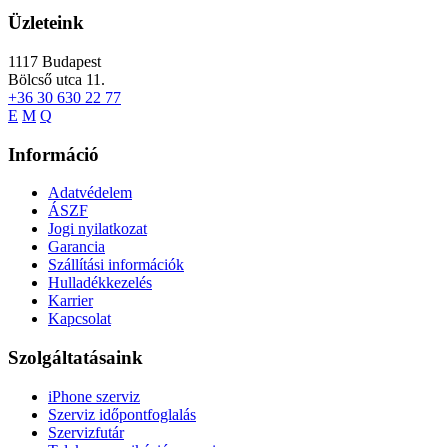
Üzleteink
1117
Budapest
Bölcső utca 11.
+36 30 630 22 77
E
M
Q
Információ
Adatvédelem
ÁSZF
Jogi nyilatkozat
Garancia
Szállítási információk
Hulladékkezelés
Karrier
Kapcsolat
Szolgáltatásaink
iPhone szerviz
Szerviz időpontfoglalás
Szervizfutár