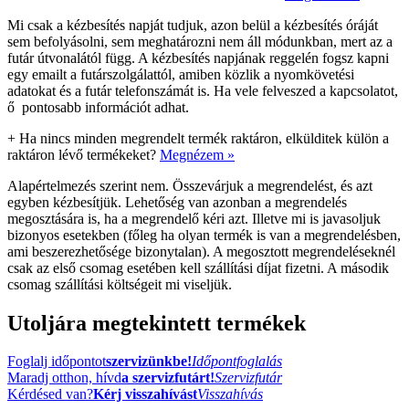
Mi csak a kézbesítés napját tudjuk, azon belül a kézbesítés óráját
sem befolyásolni, sem meghatározni nem áll módunkban, mert az a
futár útvonalától függ. A kézbesítés napjának reggelén fogsz kapni
egy emailt a futárszolgálattól, amiben közlik a nyomkövetési
adatokat és a futár telefonszámát is. Ha vele felveszed a kapcsolatot,
ő pontosabb információt adhat.
+
Ha nincs minden megrendelt termék raktáron, elkülditek külön a
raktáron lévő termékeket?
Megnézem »
Alapértelmezés szerint nem. Összevárjuk a megrendelést, és azt
egyben kézbesítjük. Lehetőség van azonban a megrendelés
megosztására is, ha a megrendelő kéri azt. Illetve mi is javasoljuk
bizonyos esetekben (főleg ha olyan termék is van a megrendelésben,
ami beszerezhetősége bizonytalan). A megosztott megrendeléseknél
csak az első csomag esetében kell szállítási díjat fizetni. A második
csomag szállítási költségeit mi viseljük.
Utoljára megtekintett termékek
Foglalj időpontot
szervizünkbe!
Időpontfoglalás
Maradj otthon, hívd
a szervizfutárt!
Szervizfutár
Kérdésed van?
Kérj visszahívást
Visszahívás