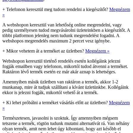
+
Telefonon keresztül meg tudom rendelni a kiegészítőt?
Megnézem
»
A webshopon keresztül van lehetőség online megrendelni, vagy
pedig személyesen tudod megvásárolni üzleteinkben a kiegészítőt. A
többi platformon jelenleg nem tudunk megrendelést fogadni. A
webshopos megrendelés maximum 2 percet vesz igénybe.
+
Mikor vehetem át a terméket az üzletben?
Megnézem »
Webshopon keresztül történő rendelés esetén kollégáink jelezni
fogják emailben vagy telefonon, mikortól tudod átvenni a terméket.
Raktáron lévő termék esetén ez már akár aznap is lehetséges.
Amennyiben másik üzletben van raktáron a termék, akkor 1-2
munkanap, mire át tudjuk szállítani a kívánt üzletünkbe. Kollégáink
ekkor is jelezni fogják, mikortól vehető át a termék.
+
Ki lehet próbálni a terméket vásárlás előtt az üzletben?
Megnézem
»
Természetesen, javasolni is szoktuk. Így amennyiben mégsem
tetszene a termék, rögtön tudunk mutatni alternatívát rá. Van néhány
olyan termék, amit nem lehet úgy kibontani, hogy azt később el