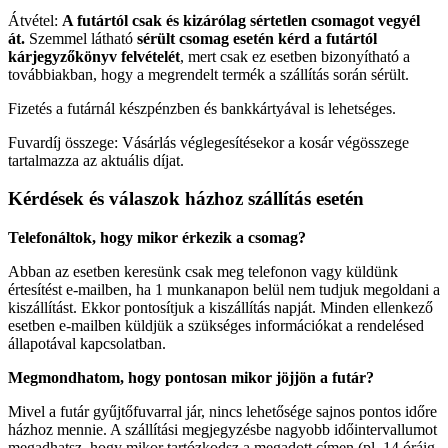
Átvétel:
A futártól csak és kizárólag sértetlen csomagot vegyél
át.
Szemmel látható
sérült csomag esetén kérd a futártól
kárjegyzőkönyv felvételét
, mert csak ez esetben bizonyítható a
továbbiakban, hogy a megrendelt termék a szállítás során sérült.
Fizetés a futárnál készpénzben és bankkártyával is lehetséges.
Fuvardíj összege: Vásárlás véglegesítésekor a kosár végösszege
tartalmazza az aktuális díjat.
Kérdések és válaszok házhoz szállítás esetén
Telefonáltok, hogy mikor érkezik a csomag?
Abban az esetben keresünk csak meg telefonon vagy küldünk
értesítést e-mailben, ha 1 munkanapon belül nem tudjuk megoldani a
kiszállítást. Ekkor pontosítjuk a kiszállítás napját. Minden ellenkező
esetben e-mailben küldjük a szükséges információkat a rendelésed
állapotával kapcsolatban.
Megmondhatom, hogy pontosan mikor jöjjön a futár?
Mivel a futár gyűjtőfuvarral jár, nincs lehetősége sajnos pontos időre
házhoz mennie. A szállítási megjegyzésbe nagyobb időintervallumot
megadhatsz, hogy mikor tartózkodsz a megadott címen (pl. 14 óráig,