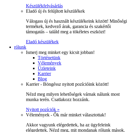
Készülékfelvásárlás
Eladó új és felújított készülékek
Válogass új és használt készülékeink között! Minőségi
termékek, kedvező árak, garancia és szakértői
támogatás – találd meg a tökéletes eszközt!
Eladó készülékek
rólunk
Ismerj meg minket egy kicsit jobban!
Történetünk
Vélemények
Üzleteink
Karrier
Blog
Karrier - Böngéssz nyitott pozícióink között!
Nézd meg milyen lehetőségek várnak nálunk most
munka terén. Csatlakozz hozzánk.
Nyitott pozíciók »
Vélemények - Ők már minket választottak!
Akkor vagyunk elégedettek, ha az ügyfeleink
elégedettek. Nézd meg, mit mondanak rólunk mások.