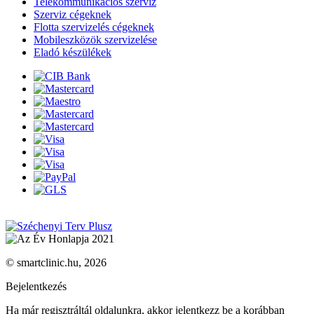
Telekommunikációs szerviz
Szerviz cégeknek
Flotta szervizelés cégeknek
Mobileszközök szervizelése
Eladó készülékek
© smartclinic.hu, 2026
Bejelentkezés
Ha már regisztráltál oldalunkra, akkor jelentkezz be a korábban