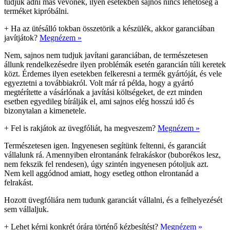
tudjuk adni más vevőnek, ilyen esetekben sajnos nincs lehetőség a
terméket kipróbálni.
+
Ha az ütésálló tokban összetörik a készülék, akkor garanciában
javítjátok?
Megnézem »
Nem, sajnos nem tudjuk javítani garanciában, de természetesen
állunk rendelkezésedre ilyen problémák esetén garancián túli keretek
közt. Érdemes ilyen esetekben felkeresni a termék gyártóját, és vele
egyeztetni a továbbiakról. Volt már rá példa, hogy a gyártó
megtérítette a vásárlónak a javítási költségeket, de ezt minden
esetben egyedileg bírálják el, ami sajnos elég hosszú idő és
bizonytalan a kimenetele.
+
Fel is rakjátok az üvegfóliát, ha megveszem?
Megnézem »
Természetesen igen. Ingyenesen segítünk feltenni, és garanciát
vállalunk rá. Amennyiben elrontanánk felrakáskor (buborékos lesz,
nem fekszik fel rendesen), úgy szintén ingyenesen pótoljuk azt.
Nem kell aggódnod amiatt, hogy esetleg otthon elrontanád a
felrakást.
Hozott üvegfóliára nem tudunk garanciát vállalni, és a felhelyezését
sem vállaljuk.
+
Lehet kérni konkrét órára történő kézbesítést?
Megnézem »