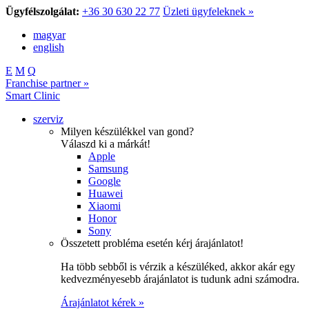
Ügyfélszolgálat:
+36 30 630 22 77
Üzleti ügyfeleknek »
magyar
english
E
M
Q
Franchise partner »
Smart Clinic
szerviz
Milyen készülékkel van gond?
Válaszd ki a márkát!
Apple
Samsung
Google
Huawei
Xiaomi
Honor
Sony
Összetett probléma esetén kérj árajánlatot!
Ha több sebből is vérzik a készüléked, akkor akár egy
kedvezményesebb árajánlatot is tudunk adni számodra.
Árajánlatot kérek »