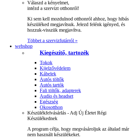
Válaszd a kényelmet,
intézd a szervizt otthonról!
Ki sem kell mozdulnod otthonról ahhoz, hogy hibás
készüléked megjavítsuk. Jelezd felénk igényed, és
hozzuk-visszük megjavítva.
Többet a szervizfutárról »
webshop
Kiegészítő, tartozék
Tokok
Kijelzővédelem
Kábelek
Autós töltők
Autós tartók
Fali töltők, adapterek
Audio és headset
Egészség
Okosotthon
Készülékfelvásárlás - Adj Új Életet Régi
Készülékednek
A program célja, hogy megvásároljuk az általad már
nem használt készülékeket.