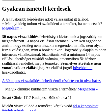
Gyakran ismételt kérdések
A leggyakoribb kérdésekre adott válaszainkat itt találod.
+
Mennyi ideig tudom visszaküldeni a terméket, ha nem tetszik?
Megnézem »
30 napos visszaküldési lehetőség
et biztosítunk a jogszabályban
meghatározott 14 napos elállással szemben. Nem kell aggódnod
amiatt, hogy esetleg nem tetszik a megrendelt termék, nem olyan
lesz a valóságban, mint a honlapunkon. Jogszabály alapján minden
internetes vállalkozásnak biztosítania kell a minimum 14 napos
elállási lehetőséget vásárlói számára, amennyiben ők házhoz
szállítással rendelték meg a terméket.
Személyes átvételre nem
vonatkozik az elállási jog.
Az elállási jogról
bővebben itt
tájékozódhatsz.
A 30 napos visszaküldési lehetőségről részletesen itt olvashatsz.
+
Melyik címükre küldhetem vissza a terméket?
Megnézem »
Smart Clinic, 1117 Budapest, Bölcső utca 11.
Mielőtt visszaküldöd a terméket, kérjük vedd
fel a kapcsolatot
ügyfélszolgálatunkkal
.