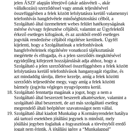
jelen ÁSZF alapján létrejövő (akár adásvételi -, akár
vállalkozási) szerződéssel vagy annak teljesítésével
összefüggésben a felek között lefolytatásra kerülő valamennyi
telefonhívás hangfelvétele minőségbiztosítási célból, a
Szolgáltató által üzemeltetett webes felület hatékonyságának
mérése és/vagy fejlesztése céljából, valamint az Ügyfelektől
érkező esetleges kifogások, és az azokból eredő esetleges
jogviták rendedzése céljából rögzítésre kerülnek. Ügyfél
kijelenti, hogy a Szolgáltatónak a telefonhívások
hangfelvételeinek rögzítésére vonatkozó tájékoztatását
megértette és elfogadja, és a jelen szerződés megkötésével
egyidejűleg kifejezett hozzájárulását adja ahhoz, hogy a
Szolgáltató a jelen szerződéssel összefüggésben a felek között
lefolytatásra kerülő telefonhívások hanganyagát rögzítse, és
azt mindaddig tárolja, illetve kezelje, amíg a felek közötti
szerződés teljesedésbe megy, vagy amíg a felek közötti
bármely (jog)vita végleges nyugvópontra kerül.
Szolgáltató fenntartja magának a jogot, hogy a nem a
Szolgáltató által beszerzett beszerelt alkatrészekre, valamint a
szolgáltató által beszerzett, de azt más szolgáltató esetleg
megrendelő általi beépítésre szavatosságot nem vállal.
Szolgáltató által kiadott Munkalap a Kormányrendelet hatálya
alá tartozó esetekben jótállási jegynek is minősül, mely
jótállási jegyben foglaltak a fogyasztónak a törvényből eredő
jogait nem érintik. A jótállási igény a “Munkalappal”