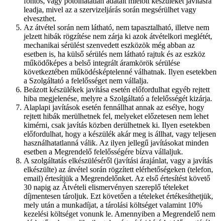
fontos, vagy pótolhatatlan adatait mielőtt készülékét javításra
leadja, mivel az a szervizeljárás során megsérülhet vagy
elveszthet.
Az átvétel során nem látható, nem tapasztalható, illetve nem
jelzett hibák rögzítése nem zárja ki azok átvételkori meglétét,
mechanikai sérülést szenvedett eszközök még abban az
esetben is, ha külső sérülés nem látható rajtuk és az eszköz
működőképes a belső integrált áramkörök sérülése
következtében működésképtelenné válhatnak. Ilyen esetekben
a Szolgáltató a felelősséget nem vállalja.
Beázott készülékek javítása esetén előfordulhat egyéb rejtett
hiba megjelenése, melyre a Szolgáltató a felelősségét kizárja.
Alaplapi javítások esetén fennállhat annak az esélye, hogy
rejtett hibák merülhetnek fel, melyeket előzetesen nem lehet
kimérni, csak javítás közben derülhetnek ki. Ilyen esetekben
előfordulhat, hogy a készülék akár meg is állhat, vagy teljesen
használhatatlanná válik. Az ilyen jellegű javításokat minden
esetben a Megrendelő felelősségére bízva vállaljuk.
A szolgáltatás elkészüléséről (javítási árajánlat, vagy a javítás
elkészülte) az átvétel során rögzített elérhetőségeken (telefon,
email) értesítjük a Megrendelőnket. Az első értesítést követő
30 napig az Átvételi elismervényen szereplő tételeket
díjmentesen tároljuk. Ezt követően a tételeket értékesíthetjük,
mely után a munkadíjat, a tárolási költséget valamint 10%
kezelési költséget vonunk le. Amennyiben a Megrendelő nem