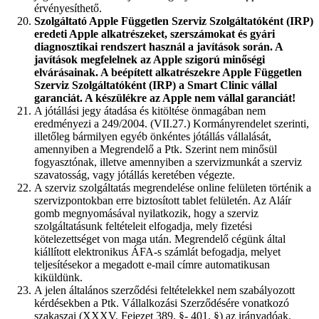
érvényesíthető.
Szolgáltató Apple Független Szerviz Szolgáltatóként (IRP)
eredeti Apple alkatrészeket, szerszámokat és gyári
diagnosztikai rendszert használ a javítások során. A
javítások megfelelnek az Apple szigorú minőségi
elvárásainak. A beépített alkatrészekre Apple Független
Szerviz Szolgáltatóként (IRP) a Smart Clinic vállal
garanciát. A készülékre az Apple nem vállal garanciát!
A jótállási jegy átadása és kitöltése önmagában nem
eredményezi a 249/2004. (VII.27.) Kormányrendelet szerinti,
illetőleg bármilyen egyéb önkéntes jótállás vállalását,
amennyiben a Megrendelő a Ptk. Szerint nem minősül
fogyasztónak, illetve amennyiben a szervizmunkát a szerviz
szavatosság, vagy jótállás keretében végezte.
A szerviz szolgáltatás megrendelése online felületen történik a
szervizpontokban erre biztosított tablet felületén. Az Aláír
gomb megnyomásával nyilatkozik, hogy a szerviz
szolgáltatásunk feltételeit elfogadja, mely fizetési
kötelezettséget von maga után. Megrendelő cégünk által
kiállított elektronikus ÁFA-s számlát befogadja, melyet
teljesítésekor a megadott e-mail címre automatikusan
kiküldünk.
A jelen általános szerződési feltételekkel nem szabályozott
kérdésekben a Ptk. Vállalkozási Szerződésére vonatkozó
szakaszai (XXXV. Fejezet 389. §- 401. §) az irányadóak.