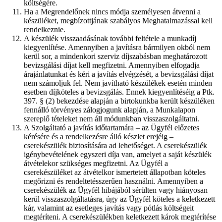
költségére.
Ha a Megrendelőnek nincs módja személyesen átvenni a
készüléket, megbízottjának szabályos Meghatalmazással kell
rendelkeznie.
A készülék visszaadásának további feltétele a munkadíj
kiegyenlítése. Amennyiben a javításra bármilyen okból nem
kerül sor, a mindenkori szerviz díjszabásban meghatározott
bevizsgálási díjat kell megfizetni. Amennyiben elfogadja
árajánlatunkat és kéri a javítás elvégzését, a bevizsgálási díjat
nem számoljuk fel. Nem javítható készülékek esetén minden
esetben díjköteles a bevizsgálás. Ennek kiegyenlítéséig a Ptk.
397. § (2) bekezdése alapján a birtokunkba került készüléken
fennálló törvényes zálogjogunk alapján, a Munkalapon
szereplő tételeket nem áll módunkban visszaszolgáltatni.
A Szolgáltató a javítás időtartamára – az Ügyfél előzetes
kérésére és a rendelkezésre álló készlet erejéig –
cserekészülék biztosítására ad lehetőséget. A cserekészülék
igénybevételének egyszeri díja van, amelyet a saját készülék
átvételekor szükséges megfizetni. Az Ügyfél a
cserekészüléket az átvételkor ismertetett állapotban köteles
megőrizni és rendeltetésszerűen használni. Amennyiben a
cserekészülék az Ügyfél hibájából sérülten vagy hiányosan
kerül visszaszolgáltatásra, úgy az Ügyfél köteles a keletkezett
kár, valamint az esetleges javítás vagy pótlás költségeit
megtéríteni. A cserekészülékben keletkezett károk megtérítése