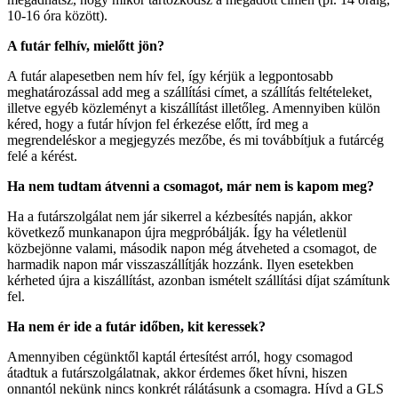
10-16 óra között).
A futár felhív, mielőtt jön?
A futár alapesetben nem hív fel, így kérjük a legpontosabb
meghatározással add meg a szállítási címet, a szállítás feltételeket,
illetve egyéb közleményt a kiszállítást illetőleg. Amennyiben külön
kéred, hogy a futár hívjon fel érkezése előtt, írd meg a
megrendeléskor a megjegyzés mezőbe, és mi továbbítjuk a futárcég
felé a kérést.
Ha nem tudtam átvenni a csomagot, már nem is kapom meg?
Ha a futárszolgálat nem jár sikerrel a kézbesítés napján, akkor
következő munkanapon újra megpróbálják. Így ha véletlenül
közbejönne valami, második napon még átveheted a csomagot, de
harmadik napon már visszaszállítják hozzánk. Ilyen esetekben
kérheted újra a kiszállítást, azonban ismételt szállítási díjat számítunk
fel.
Ha nem ér ide a futár időben, kit keressek?
Amennyiben cégünktől kaptál értesítést arról, hogy csomagod
átadtuk a futárszolgálatnak, akkor érdemes őket hívni, hiszen
onnantól nekünk nincs konkrét rálátásunk a csomagra. Hívd a GLS