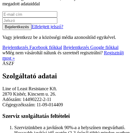
megadott adataiddal
Elfelejtett jelszó?
Vagy jelentkezz be a közösségi média azonosítóid egyikével.
Bejelentkezés Facebook fiókkal
Bejelentkezés Google fiókkal
w
Még nem vásároltál nálunk és szeretnél regisztrálni?
Regisztrálj
most »
ÁSZF
Szolgáltató adatai
Line of Least Resistance Kft.
2870 Kisbér, Kincsem u. 26.
Adószám: 14490222-2-11
Cégjegyzékszám: 11-09-014409
Szerviz szolgáltatás feltételei
Szervizünkben a javítások 90%-a a helyszínen megvárható.
Hosszabb javítási idő esetén (2-3 óránál több) minden esetben