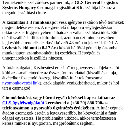
Termékeinket szerződéses partnerünk, a
GLS General Logistics
Systems Hungary Csomag-Logisztikai Kft.
szállítja házhoz a
megadott szállítási címre.
A
kiszállítás 1-3 munkanap
ot vesz igénybe raktáron lévő termékek
megrendelése esetén. A megrendelő űrlapon a véglegesítéskor
raktárkészlet függvényében láthatóak a vállalt szállítási idők. Ettől
eltérő szállítási idő is előfordulhat, azonban ezt minden esetben
legkésőbb a rendelés leadását követő 48 órában jelezzük feléd. A
kézbesítés időpontja 8-17 óra
között hétfőtől péntekig (szombati
munkanapon szombatonként is) esedékes. Hétvégén és
ünnepnapokon kiszállítás nincsen.
A futárszolgálat „Kézbesítési értesítő” megnevezéssel tájékoztatót
küld az e-mail címedre az összes fontos adattal (kiszállítás napja,
átvételkor fizetendő összeg, kiszállító futár telefonszáma,
nyomonkövetési link
), ezek alapján végigkísérheted, mikor és hol
tart a csomagod.
Címmódosítási, vagy bármi egyéb kéréssel kapcsolatban az
GLS ügyfélszolgálatát
keresheted a (+36 29) 886 700-as
telefonszámon a gyorsabb ügyintézés érdekében.
A futár cégnek
átadott csomagok esetén a legegyszerűbb, ha közvetlenül a futár
céggel egyeztetsz. Ha problémába ütközöl, akkor természetesen
keress minket is nyugodtan, megpróbálunk segíteni.