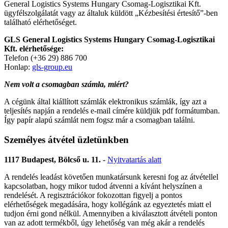
General Logistics Systems Hungary Csomag-Logisztikai Kft.
ügyfélszolgálatát vagy az általuk küldött „Kézbesítési értesítő”-ben
található elérhetőséget.
GLS General Logistics Systems Hungary Csomag-Logisztikai
Kft. elérhetősége:
Telefon (+36 29) 886 700
Honlap:
gls-group.eu
Nem volt a csomagban számla, miért?
A cégünk által kiállított számlák elektronikus számlák, így azt a
teljesítés napján a rendelés e-mail címére küldjük pdf formátumban.
Így papír alapú számlát nem fogsz már a csomagban találni.
Személyes átvétel üzletünkben
1117 Budapest, Bölcső u. 11.
-
Nyitvatartás alatt
A rendelés leadást követően munkatársunk keresni fog az átvétellel
kapcsolatban, hogy mikor tudod átvenni a kívánt helyszínen a
rendelését. A regisztrációkor fokozottan figyelj a pontos
elérhetőségek megadására, hogy kollégánk az egyeztetés miatt el
tudjon érni gond nélkül. Amennyiben a kiválasztott átvételi ponton
van az adott termékből, úgy lehetőség van még akár a rendelés