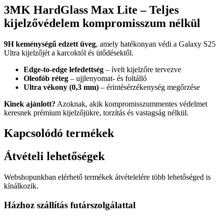
3MK HardGlass Max Lite – Teljes
kijelzővédelem kompromisszum nélkül
9H keménységű edzett üveg
, amely hatékonyan védi a Galaxy S25
Ultra kijelzőjét a karcoktól és ütődésektől.
Edge-to-edge lefedettség
– ívelt kijelzőre tervezve
Oleofób réteg
– ujjlenyomat- és foltálló
Ultra vékony (0,3 mm)
– érintésérzékenység megőrzése
Kinek ajánlott?
Azoknak, akik kompromisszummentes védelmet
keresnek prémium kijelzőjükre, torzítás és vastagság nélkül.
Kapcsolódó termékek
Átvételi lehetőségek
Webshopunkban elérhető termékek átvételelére több lehetőséged is
kínálkozik.
Házhoz szállítás futárszolgálattal