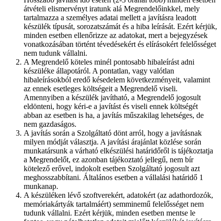
átvételi elismervényt iratunk alá Megrendelőinkkel, mely
tartalmazza a személyes adatai mellett a javításra leadott
készülék típusát, sorozatszámát és a hiba leírását. Ezért kérjük,
minden esetben ellenőrizze az adatokat, mert a bejegyzések
vonatkozásában történt tévedésekért és elírásokért felelősséget
nem tudunk vállalni.
A Megrendelő köteles minél pontosabb hibaleírást adni
készüléke állapotáról. A pontatlan, vagy valótlan
hibaleírásokból eredő késedelem következményeit, valamint
az ennek esetleges költségeit a Megrendelő viseli.
Amennyiben a készülék javítható, a Megrendelő jogosult
eldönteni, hogy kéri-e a javítást és viseli ennek költségét
abban az esetben is ha, a javítás műszakilag lehetséges, de
nem gazdaságos.
A javítás során a Szolgáltató dönt arról, hogy a javításnak
milyen módját választja. A javítási árajánlat közlése során
munkatársunk a várható elkészülési határidőről is tájékoztatja
a Megrendelőt, ez azonban tájékoztató jellegű, nem bír
kötelező erővel, indokolt esetben Szolgáltató jogosult azt
meghosszabbítani. Általános esetben a vállalási határidő 1
munkanap.
A készüléken lévő szoftverekért, adatokért (az adathordozók,
memóriakártyák tartalmáért) semminemű felelősséget nem
tudunk vállalni. Ezért kérjük, minden esetben mentse le