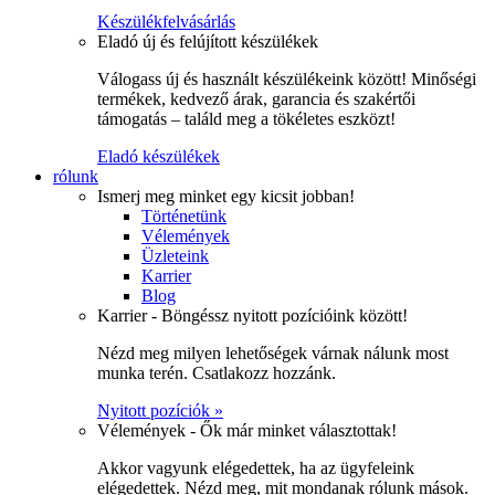
Készülékfelvásárlás
Eladó új és felújított készülékek
Válogass új és használt készülékeink között! Minőségi
termékek, kedvező árak, garancia és szakértői
támogatás – találd meg a tökéletes eszközt!
Eladó készülékek
rólunk
Ismerj meg minket egy kicsit jobban!
Történetünk
Vélemények
Üzleteink
Karrier
Blog
Karrier - Böngéssz nyitott pozícióink között!
Nézd meg milyen lehetőségek várnak nálunk most
munka terén. Csatlakozz hozzánk.
Nyitott pozíciók »
Vélemények - Ők már minket választottak!
Akkor vagyunk elégedettek, ha az ügyfeleink
elégedettek. Nézd meg, mit mondanak rólunk mások.