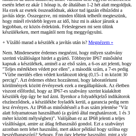
esetén lehet ez akár 1 hónap is, de általában 1-2 hét alatt megoldjuk.
Ha ezek az esetek összeadódnak, akkor tud igazán elhúzódni a
javítás ideje. Összegezve, mi minden tőlünk telhetőt megteszünk,
hogy minél rövidebb legyen az idő, hisz mi is akkor járunk a
legjobban, ez közös érdekünk. Feleslegesen mi sem ülünk
készülékeken, mert magától nem fog meggyógyulni.
+
Vízálló marad a készülék a javítás után is?
Megnézem »
Nem. Mindenesetre érdemes megnézni, hogy milyen szabvány
szerinti vízállóságot hirdet a gyártó. Többnyire IP67 minősítést
kapnak a készülékek, aminél a az első szám, a 6-os azt jelenti, hogy
"Teljes mértékben védett por ellen", a második szám, a 7-es pedig
"Vízbe merülés ellen védett korlátozott ideig (0,15–1 m között 30
percig)". Azt érdemes ehhez hozzátenni, hogy laboratóriumi
körülmények között érvényesek ezek a megállapítások. Az életben
viszont előfordul, hogy az IP67-es szabvány szerint kialakított
készülék épp úgy be tud ázni. Ilyenkor a folyadékjelző indikátorok
elszíneződnek, a készülékbe foyladék kerül, a garancia pedig nem
lesz érvényes. Az IP68-as minősítésnél a 8-as szám jelentése "Víz
alatt folyamatosan használható (a gyártó által meghatározott, 1 és 3
méter közötti mélységben)". Valójában ez az IP68 jelenti a teljes
vízállóságot, amire az átlag felhasználó gondol. Ezt a szabványt
azonban nem lehet használni, mert akkor például hogy szólna egy
beszédhangszóró? Sehogy. Épp úgy lehetne használni, mint a víz