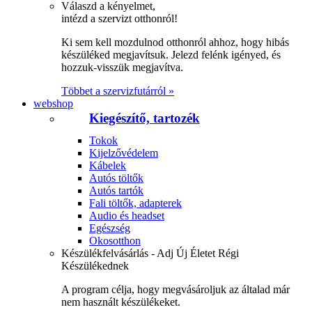
Válaszd a kényelmet,
intézd a szervizt otthonról!
Ki sem kell mozdulnod otthonról ahhoz, hogy hibás
készüléked megjavítsuk. Jelezd felénk igényed, és
hozzuk-visszük megjavítva.
Többet a szervizfutárról »
webshop
Kiegészítő, tartozék
Tokok
Kijelzővédelem
Kábelek
Autós töltők
Autós tartók
Fali töltők, adapterek
Audio és headset
Egészség
Okosotthon
Készülékfelvásárlás - Adj Új Életet Régi
Készülékednek
A program célja, hogy megvásároljuk az általad már
nem használt készülékeket.