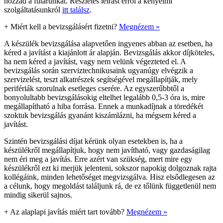
hozzád a futárunkat. Részletes leírást erről a kényelmi
szolgáltatásunkról
itt találsz
.
+
Miért kell a bevizsgálásért fizetni?
Megnézem »
A készülék bevizsgálása alapvetően ingyenes abban az esetben, ha
kéred a javítást a kiajánlott ár alapján. Bevizsgálás akkor díjköteles,
ha nem kéred a javítást, vagy nem velünk végezteted el. A
bevizsgálás során szerviztechnikusaink ugyanúgy elvégzik a
szervizelést, teszt alkatrészek segítségével megállapítják, mely
perifériák szorulnak esetleges cserére. Az egyszerűbbtől a
bonyolultabb bevizsgálásokig eltelhet legalább 0,5-3 óra is, mire
megállapítható a hiba forrása. Ennek a munkadíjnak a töredékét
szoktuk bevizsgálás gyanánt kiszámlázni, ha mégsem kéred a
javítást.
Szintén bevizsgálási díjat kérünk olyan esetekben is, ha a
készülékről megállapítjuk, hogy nem javítható, vagy gazdaságilag
nem éri meg a javítás. Erre azért van szükség, mert mire egy
készülékről ezt ki merjük jelenteni, sokszor napokig dolgoznak rajta
kollégáink, minden lehetőséget megvizsgálva. Hisz elsődlegesen az
a célunk, hogy megoldást találjunk rá, de ez tőlünk függetlenül nem
mindig sikerül sajnos.
+
Az alaplapi javítás miért tart tovább?
Megnézem »