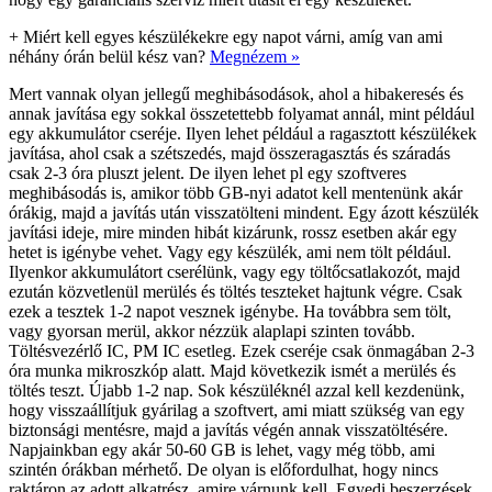
+
Miért kell egyes készülékekre egy napot várni, amíg van ami
néhány órán belül kész van?
Megnézem »
Mert vannak olyan jellegű meghibásodások, ahol a hibakeresés és
annak javítása egy sokkal összetettebb folyamat annál, mint például
egy akkumulátor cseréje. Ilyen lehet például a ragasztott készülékek
javítása, ahol csak a szétszedés, majd összeragasztás és száradás
csak 2-3 óra pluszt jelent. De ilyen lehet pl egy szoftveres
meghibásodás is, amikor több GB-nyi adatot kell mentenünk akár
órákig, majd a javítás után visszatölteni mindent. Egy ázott készülék
javítási ideje, mire minden hibát kizárunk, rossz esetben akár egy
hetet is igénybe vehet. Vagy egy készülék, ami nem tölt például.
Ilyenkor akkumulátort cserélünk, vagy egy töltőcsatlakozót, majd
ezután közvetlenül merülés és töltés teszteket hajtunk végre. Csak
ezek a tesztek 1-2 napot vesznek igénybe. Ha továbbra sem tölt,
vagy gyorsan merül, akkor nézzük alaplapi szinten tovább.
Töltésvezérlő IC, PM IC esetleg. Ezek cseréje csak önmagában 2-3
óra munka mikroszkóp alatt. Majd következik ismét a merülés és
töltés teszt. Újabb 1-2 nap. Sok készüléknél azzal kell kezdenünk,
hogy visszaállítjuk gyárilag a szoftvert, ami miatt szükség van egy
biztonsági mentésre, majd a javítás végén annak visszatöltésére.
Napjainkban egy akár 50-60 GB is lehet, vagy még több, ami
szintén órákban mérhető. De olyan is előfordulhat, hogy nincs
raktáron az adott alkatrész, amire várnunk kell. Egyedi beszerzések