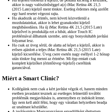
Ha teljesen elsötétül a kijelző, de például kicseng a készülék,
akkor is nagy valószínűséggel a(z) iMac Retina 4K 21,5
(2015 Late) kijelző ment tönkre. Esetleg érdemes még azelőtt
egy hard resetet végezni rajta.
Ha akadozik az érintés, nem követi közvetlenül a
mozdulatainkat, akkor is lehet gyanakodni kijelző
meghibásodásra. Ha új iMac Retina 4K 21,5 (2015 Late)
kijelzővel is produkálja ezt a hibát, akkor Touch IC
problémával állhatunk szembe, ami egy bonyolultabb javítási
folyamat lesz.
Ha csak az üveg sérül, de alatta ad képet a kijelző, akkor is
erősen ajánlott a teljes iMac Retina 4K 21,5 (2015 Late)
kijelző kicserélése. Üveg csere esetén nagy eséllyel 1-2 hónap
után tönkre fog menni az érintése. Mi épp emiatt csak
komplett kijelzőket (érintőüveg+kijelző) cserélünk
garanciával.
Miért a Smart Clinic?
Kollégáink nem csak a kért javítást végzik el, hanem minden
esetben javaslatot tesznek az esetleges felmerülő további
problémák megjavítására is, amennyiben ez indokolt lenne.
Így nem kell attól félni, hogy egy váratlan helyzetben beadja
az unalmast készüléke.
A javításainkra Magyarországon egyedüliként élettartam