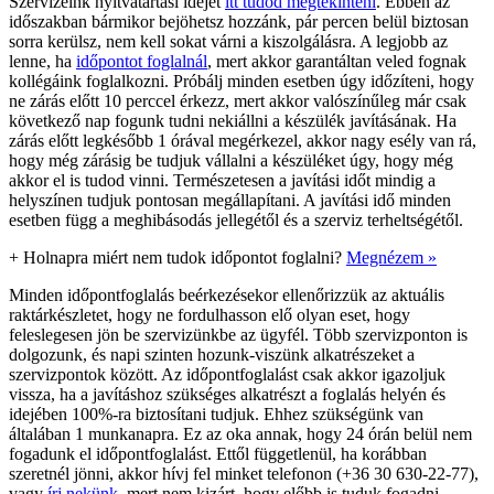
Szervizeink nyitvatartási idejét
itt tudod megtekinteni
. Ebben az
időszakban bármikor bejöhetsz hozzánk, pár percen belül biztosan
sorra kerülsz, nem kell sokat várni a kiszolgálásra. A legjobb az
lenne, ha
időpontot foglalnál
, mert akkor garantáltan veled fognak
kollégáink foglalkozni. Próbálj minden esetben úgy időzíteni, hogy
ne zárás előtt 10 perccel érkezz, mert akkor valószínűleg már csak
következő nap fogunk tudni nekiállni a készülék javításának. Ha
zárás előtt legkésőbb 1 órával megérkezel, akkor nagy esély van rá,
hogy még zárásig be tudjuk vállalni a készüléket úgy, hogy még
akkor el is tudod vinni. Természetesen a javítási időt mindig a
helyszínen tudjuk pontosan megállapítani. A javítási idő minden
esetben függ a meghibásodás jellegétől és a szerviz terheltségétől.
+
Holnapra miért nem tudok időpontot foglalni?
Megnézem »
Minden időpontfoglalás beérkezésekor ellenőrizzük az aktuális
raktárkészletet, hogy ne fordulhasson elő olyan eset, hogy
feleslegesen jön be szervizünkbe az ügyfél. Több szervizponton is
dolgozunk, és napi szinten hozunk-viszünk alkatrészeket a
szervizpontok között. Az időpontfoglalást csak akkor igazoljuk
vissza, ha a javításhoz szükséges alkatrészt a foglalás helyén és
idejében 100%-ra biztosítani tudjuk. Ehhez szükségünk van
általában 1 munkanapra. Ez az oka annak, hogy 24 órán belül nem
fogadunk el időpontfoglalást. Ettől függetlenül, ha korábban
szeretnél jönni, akkor hívj fel minket telefonon (+36 30 630-22-77),
vagy
írj nekünk
, mert nem kizárt, hogy előbb is tuduk fogadni.