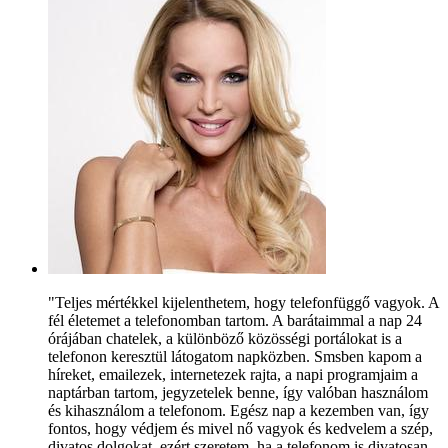
"Teljes mértékkel kijelenthetem, hogy telefonfüggő vagyok. A
fél életemet a telefonomban tartom. A barátaimmal a nap 24
órájában chatelek, a különböző közösségi portálokat is a
telefonon keresztül látogatom napközben. Smsben kapom a
híreket, emailezek, internetezek rajta, a napi programjaim a
naptárban tartom, jegyzetelek benne, így valóban használom
és kihasználom a telefonom. Egész nap a kezemben van, így
fontos, hogy védjem és mivel nő vagyok és kedvelem a szép,
divatos dolgokat, ezért szeretem, ha a telefonom is divatosan