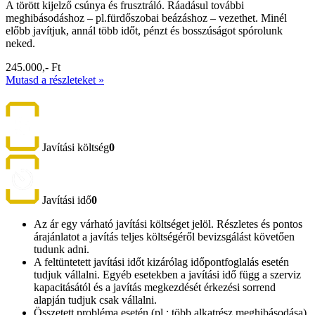
A törött kijelző csúnya és frusztráló. Ráadásul további
meghibásodáshoz – pl.fürdőszobai beázáshoz – vezethet. Minél
előbb javítjuk, annál több időt, pénzt és bosszúságot spórolunk
neked.
245.000,- Ft
Mutasd a részleteket »
Javítási költség
0
Javítási idő
0
Az ár egy várható javítási költséget jelöl. Részletes és pontos
árajánlatot a javítás teljes költségéről bevizsgálást követően
tudunk adni.
A feltüntetett javítási időt kizárólag időpontfoglalás esetén
tudjuk vállalni. Egyéb esetekben a javítási idő függ a szerviz
kapacitásától és a javítás megkezdését érkezési sorrend
alapján tudjuk csak vállalni.
Összetett probléma esetén (pl.: több alkatrész meghibásodása)