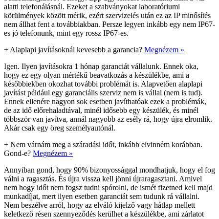
alatti telefonálásnál. Ezeket a szabványokat laboratóriumi
körülmények között mérik, ezért szervizelés után ez az IP minősítés
nem állhat fent a továbbiakban. Persze legyen inkább egy nem IP67-
es jó telefonunk, mint egy rossz IP67-es.
+
Alaplapi javításoknál kevesebb a garancia?
Megnézem »
Igen. Ilyen javításokra 1 hónap garanciát vállalunk. Ennek oka,
hogy ez egy olyan mértékű beavatkozás a készülékbe, ami a
későbbiekben okozhat további problémát is. Alapvetően alaplapi
javítást például egy garanciális szerviz nem is vállal (nem is tud).
Ennek ellenére nagyon sok esetben javíthatóak ezek a problémák,
de az idő előrehaladtával, minél idősebb egy készülék, és minél
többször van javítva, annál nagyobb az esély rá, hogy újra elromlik.
Akár csak egy öreg személyautónál.
+
Nem várnám meg a száradási időt, inkább elvinném korábban.
Gond-e?
Megnézem »
Annyiban gond, hogy 90% bizonyossággal mondhatjuk, hogy el fog
válni a ragasztás. És újra vissza kell jönni újraragasztani. Amivel
nem hogy időt nem fogsz tudni spórolni, de ismét fizetned kell majd
munkadíjat, mert ilyen esetben garanciát sem tudunk rá vállalni.
Nem beszélve arról, hogy az elváló kijelző vagy hátlap mellett
keletkező résen szennyeződés kerülhet a készülékbe, ami zárlatot