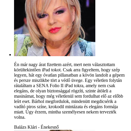
Én már nagy árat fizettem azért, mert nem választottam
körültekintően iPad tokot. Csak arra figyeltem, hogy szép
legyen, hát egy óvatlan pillanatban a kövön landolt a gépem
és persze miszlikbe tört a védő üvege. Egy véletlen folytán
rátaláltam a SENA Folio II iPad tokra, amely nem csak
elegáns, de olyan biztonsággal rögzíti, szinte átöleli a
masinámat, hogy még véletlenül sem fordulhat elő az előbb
leírt eset. Bárhol megfordulok, mindenütt megdicsérik a
vadító piros színe, krokodil mintázata és elegáns formája
miatt. Úgy érzem, mintha személyesen nekem tervezték
volna.
Balázs Klári - Énekesnő