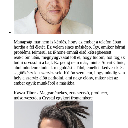
Manapság már nem is kérdés, hogy az ember a telefonjában
hordja a fél életét. Ez velem sincs másképp. Így, amikor bármi
probléma felmerül az iPhone-omnál első kétségbeesett
reakcióm után, megnyugvással tölt el, hogy tudom, hol fogják
tudni orvosolni a bajt. Ez pedig nem más, mint a Smart Clinic,
ahol mindenre tudnak megoldást találni, emellett kedvesek és
segítőkészek a szervizesek. Külön szeretem, hogy mindig van
hely a szerviz előtt parkolni, ami nagy előny, mikor siet az
ember egyik munkából a másikba.
Kasza Tibor - Magyar énekes, zeneszerző, producer,
műsorvezető, a Crystal egykori frontembere