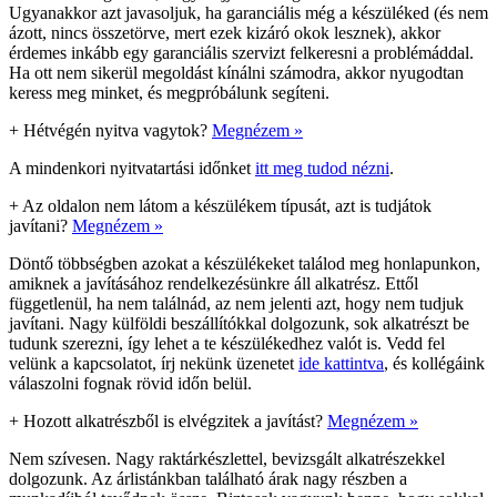
Ugyanakkor azt javasoljuk, ha garanciális még a készüléked (és nem
ázott, nincs összetörve, mert ezek kizáró okok lesznek), akkor
érdemes inkább egy garanciális szervizt felkeresni a problémáddal.
Ha ott nem sikerül megoldást kínálni számodra, akkor nyugodtan
keress meg minket, és megpróbálunk segíteni.
+
Hétvégén nyitva vagytok?
Megnézem »
A mindenkori nyitvatartási időnket
itt meg tudod nézni
.
+
Az oldalon nem látom a készülékem típusát, azt is tudjátok
javítani?
Megnézem »
Döntő többségben azokat a készülékeket találod meg honlapunkon,
amiknek a javításához rendelkezésünkre áll alkatrész. Ettől
függetlenül, ha nem találnád, az nem jelenti azt, hogy nem tudjuk
javítani. Nagy külföldi beszállítókkal dolgozunk, sok alkatrészt be
tudunk szerezni, így lehet a te készülékedhez valót is. Vedd fel
velünk a kapcsolatot, írj nekünk üzenetet
ide kattintva
, és kollégáink
válaszolni fognak rövid időn belül.
+
Hozott alkatrészből is elvégzitek a javítást?
Megnézem »
Nem szívesen. Nagy raktárkészlettel, bevizsgált alkatrészekkel
dolgozunk. Az árlistánkban található árak nagy részben a