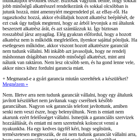
munkadíjból tevődnek össze. Biztosak vagyunk benne, hogy sokkal
jobb minőségű alkatrésszel rendelkezünk és sokkal olcsóbban is
jutunk hozzá, mint amennyiért megrendeled pl. az eBay-ről. Ha
ragaszkodsz hozzá, akkor elvállaljuk hozott alkatrész beépítését, de
ezt csak úgy tudjuk megtenni, hogy az árból levonjuk a mi általunk
beszerzett alkatrész árát, és azt számlázzuk ki. Így biztosan
rosszabbul jársz anyagilag. Elég gyakran előfordul, hogy a hozott
alkatrész nem is működik megfelelően, ilyenkor sajáttal pótoljuk. Ha
esetlegesen működne, akkor viszont hozott alkatrészre garanciát
nem tudunk vállalni. Mi inkább azt javasoljuk, hogy ne rendelj
máshonnan drágábban rosszabb minőségű alkatrészt, mint ami
nálunk van raktáron. Nem lesz olcsóbb sem, és ha gond lenne vele,
akkor nincs kihez fordulni garancia miatt.
+
Megmarad-e a gyári garancia miután szereltétek a készüléket?
Megnézem »
Nem. Illetve arra nem tudunk garanciát vállalni, hogy egy általunk
javított készüléket nem javítanak vagy cserélnek később
garanciában. Nagyon sok garanciás telefont javítottunk, amiben
senki nem veszi észre, hogy belenyúltunk. Nem is emiatt nem
akarunk ezért felelősséget vállalni. Ismerjük a garanciális szervizek
hozzáállását, és emiatt mi nem szeretnénk koloncot venni a
nyakunkba. Ha egy kedves ügyfél kéri, hogy segítsünk,
természetesen megtesszük, de mi nem tudunk garanciát vállalni arra,
hogy egy garanciális szerviz miért utasít el egy készüléket.