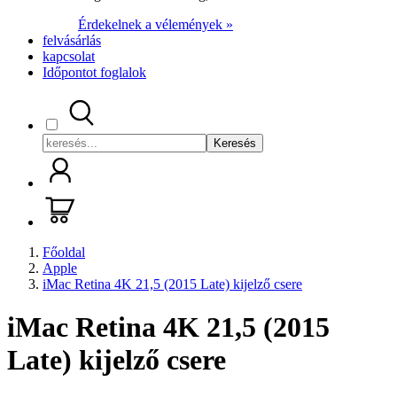
Érdekelnek a vélemények »
felvásárlás
kapcsolat
Időpontot foglalok
Keresés
Főoldal
Apple
iMac Retina 4K 21,5 (2015 Late) kijelző csere
iMac Retina 4K 21,5 (2015
Late) kijelző csere