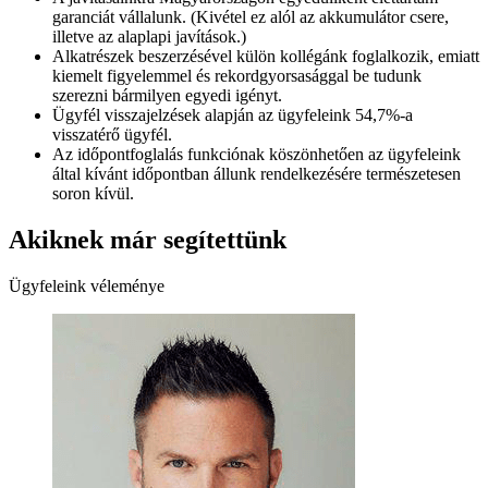
garanciát vállalunk. (Kivétel ez alól az akkumulátor csere,
illetve az alaplapi javítások.)
Alkatrészek beszerzésével külön kollégánk foglalkozik, emiatt
kiemelt figyelemmel és rekordgyorsasággal be tudunk
szerezni bármilyen egyedi igényt.
Ügyfél visszajelzések alapján az ügyfeleink 54,7%-a
visszatérő ügyfél.
Az időpontfoglalás funkciónak köszönhetően az ügyfeleink
által kívánt időpontban állunk rendelkezésére természetesen
soron kívül.
Akiknek már segítettünk
Ügyfeleink véleménye