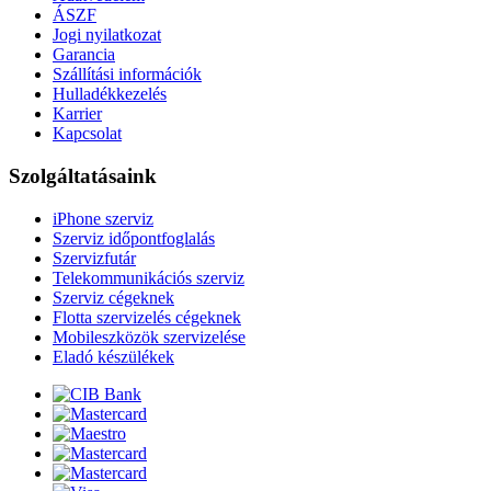
ÁSZF
Jogi nyilatkozat
Garancia
Szállítási információk
Hulladékkezelés
Karrier
Kapcsolat
Szolgáltatásaink
iPhone szerviz
Szerviz időpontfoglalás
Szervizfutár
Telekommunikációs szerviz
Szerviz cégeknek
Flotta szervizelés cégeknek
Mobileszközök szervizelése
Eladó készülékek