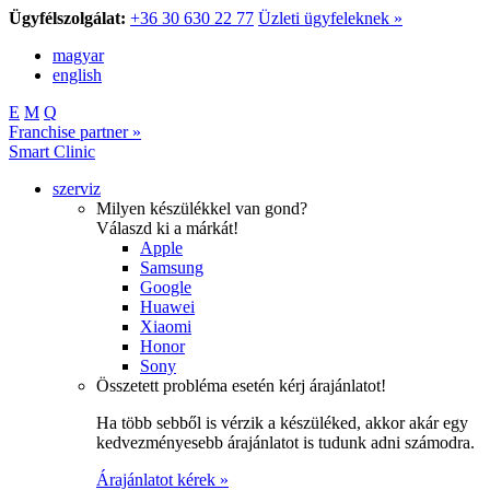
Ügyfélszolgálat:
+36 30 630 22 77
Üzleti ügyfeleknek »
magyar
english
E
M
Q
Franchise partner »
Smart Clinic
szerviz
Milyen készülékkel van gond?
Válaszd ki a márkát!
Apple
Samsung
Google
Huawei
Xiaomi
Honor
Sony
Összetett probléma esetén kérj árajánlatot!
Ha több sebből is vérzik a készüléked, akkor akár egy
kedvezményesebb árajánlatot is tudunk adni számodra.
Árajánlatot kérek »