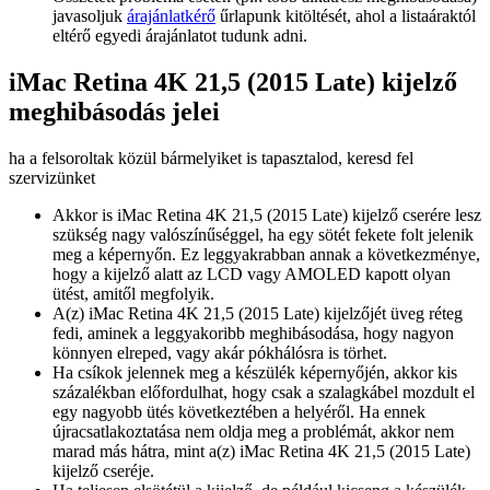
javasoljuk
árajánlatkérő
űrlapunk kitöltését, ahol a listaáraktól
eltérő egyedi árajánlatot tudunk adni.
iMac Retina 4K 21,5 (2015 Late) kijelző
meghibásodás jelei
ha a felsoroltak közül bármelyiket is tapasztalod, keresd fel
szervizünket
Akkor is iMac Retina 4K 21,5 (2015 Late) kijelző cserére lesz
szükség nagy valószínűséggel, ha egy sötét fekete folt jelenik
meg a képernyőn. Ez leggyakrabban annak a következménye,
hogy a kijelző alatt az LCD vagy AMOLED kapott olyan
ütést, amitől megfolyik.
A(z) iMac Retina 4K 21,5 (2015 Late) kijelzőjét üveg réteg
fedi, aminek a leggyakoribb meghibásodása, hogy nagyon
könnyen elreped, vagy akár pókhálósra is törhet.
Ha csíkok jelennek meg a készülék képernyőjén, akkor kis
százalékban előfordulhat, hogy csak a szalagkábel mozdult el
egy nagyobb ütés következtében a helyéről. Ha ennek
újracsatlakoztatása nem oldja meg a problémát, akkor nem
marad más hátra, mint a(z) iMac Retina 4K 21,5 (2015 Late)
kijelző cseréje.