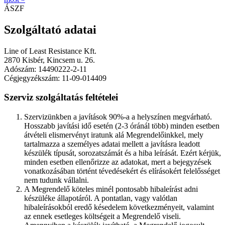
ÁSZF
Szolgáltató adatai
Line of Least Resistance Kft.
2870 Kisbér, Kincsem u. 26.
Adószám: 14490222-2-11
Cégjegyzékszám: 11-09-014409
Szerviz szolgáltatás feltételei
Szervizünkben a javítások 90%-a a helyszínen megvárható.
Hosszabb javítási idő esetén (2-3 óránál több) minden esetben
átvételi elismervényt iratunk alá Megrendelőinkkel, mely
tartalmazza a személyes adatai mellett a javításra leadott
készülék típusát, sorozatszámát és a hiba leírását. Ezért kérjük,
minden esetben ellenőrizze az adatokat, mert a bejegyzések
vonatkozásában történt tévedésekért és elírásokért felelősséget
nem tudunk vállalni.
A Megrendelő köteles minél pontosabb hibaleírást adni
készüléke állapotáról. A pontatlan, vagy valótlan
hibaleírásokból eredő késedelem következményeit, valamint
az ennek esetleges költségeit a Megrendelő viseli.