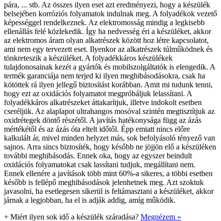
pára, ... stb. Az összes ilyen eset azt eredményezi, hogy a készülék
belsejében korróziós folyamatok indulnak meg. A folyadékok vezető
képességgel rendelkeznek. Az elektromosság mindig a legkisebb
ellenállás felé közlekedik. Így ha nedvesség éri a készüléket, akkor
az elektromos áram olyan alkatrészek között hoz létre kapcsolatot,
ami nem egy tervezett eset. Ilyenkor az alkatrészek túlműködnek és
tönkreteszik a készüléket. A folyadékkáros készülékek
tulajdonosainak kezét a gyártók és mobilszolgáltatók is elengedik. A
termék garanciája nem terjed ki ilyen meghibásodásokra, csak ha
kötöttek rá ilyen jellegű biztosítást korábban. Amit mi tudunk tenni,
hogy ezt az oxidációs folyamatot megpróbáljuk lelassítani. A
folyadékkáros alkatrészeket áttakarítjuk, illetve indokolt esetben
cseréljük. Az alaplapot ultrahangos mosóval szintén megtisztítjuk az
oxidrétegek döntő részétől. A javítás hatékonysága függ az ázás
mértékétől és az ázás óta eltelt időtől. Épp emiatt nincs előre
kalkulált ár, mivel minden helyzet más, sok befolyásoló tényező van
sajnos. Arra sincs biztosíték, hogy később ne jöjjön elő a készüléken
további meghibásodás. Ennek oka, hogy az egyszer beindult
oxidációs folyamatokat csak lassítani tudjuk, megállítani nem.
Ennek ellenére a javítások több mint 60%-a sikeres, a többi esetben
később is fellépő meghibásodások jelenhetnek meg. Azt szoktuk
javasolni, ha esetlegesen sikerül is feltámasztani a készüléket, akkor
járnak a legjobban, ha el is adják addig, amíg működik.
+
Miért ilyen sok idő a készülék száradása?
Megnézem »