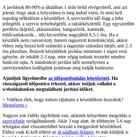
A javítások 80-90%-a általában 1 órán belül elvégezhető, ami azt
jelenti, hogy akár a helyszínen is meg tudod várni, és nem kell
napokig nélkülözni a készüléket. A szervizelési idő függ a hiba
jellegétől, a szerviz terheltségétől, a raktárkészlettől. Egy egyszerűbb
periféria (kijelző, akkumulátor, hangszórók, kamerák,
töltőcsatlakozók... stb) kicserélése nagyjából 0,5-1 óra. Ha a
készülék nem csavarozott, hanem ragasztott konstrukciójú, akkor
ehhez még hozzá kell számolni a ragasztás száradási idejét, ami 2-3
óra pluszban. Beázott készülékek javítása minimum 1 napot vesz
igénybe, de inkább 2-3 nap, mire végig tudunk tesztelni minden
funkciót rajta. A mindenkori javítási időt személyesen a
szervizeinkben kollégáink pontosan meg tudják határozni.
Ajánljuk figyelmedbe
az időpontfoglalás lehetőségét
. Ha
visszaigazolt időpontra érkezel, akkor tudjuk vállalni a
weboldalunkon megtalálható javítási időket.
+
Vidéken élek, hogy tudom eljuttatni a készülékem hozzátok?
Megnézem »
Nagyon sok vidéki ügyfelünk van, akiknek kényelmes megoldás a
szervizfutár
szolgáltatásunk. Akár 3 nap alatt, de többnyire 5-6 nap
leforgása alatt visszakerülhet hozzád a megjavított készüléked.
Ehhez csak ki kell tölteni az
itt található űrlapot
, és már küldjük is