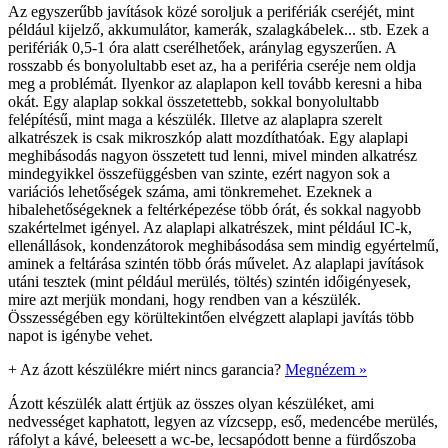
Az egyszerűbb javítások közé soroljuk a perifériák cseréjét, mint
például kijelző, akkumulátor, kamerák, szalagkábelek... stb. Ezek a
perifériák 0,5-1 óra alatt cserélhetőek, aránylag egyszerűen. A
rosszabb és bonyolultabb eset az, ha a periféria cseréje nem oldja
meg a problémát. Ilyenkor az alaplapon kell tovább keresni a hiba
okát. Egy alaplap sokkal összetettebb, sokkal bonyolultabb
felépítésű, mint maga a készülék. Illetve az alaplapra szerelt
alkatrészek is csak mikroszkóp alatt mozdíthatóak. Egy alaplapi
meghibásodás nagyon összetett tud lenni, mivel minden alkatrész
mindegyikkel összefüggésben van szinte, ezért nagyon sok a
variációs lehetőségek száma, ami tönkremehet. Ezeknek a
hibalehetőségeknek a feltérképezése több órát, és sokkal nagyobb
szakértelmet igényel. Az alaplapi alkatrészek, mint például IC-k,
ellenállások, kondenzátorok meghibásodása sem mindig egyértelmű,
aminek a feltárása szintén több órás művelet. Az alaplapi javítások
utáni tesztek (mint például merülés, töltés) szintén időigényesek,
mire azt merjük mondani, hogy rendben van a készülék.
Összességében egy körültekintően elvégzett alaplapi javítás több
napot is igénybe vehet.
+
Az ázott készülékre miért nincs garancia?
Megnézem »
Ázott készülék alatt értjük az összes olyan készüléket, ami
nedvességet kaphatott, legyen az vízcsepp, eső, medencébe merülés,
ráfolyt a kávé, beleesett a wc-be, lecsapódott benne a fürdőszoba