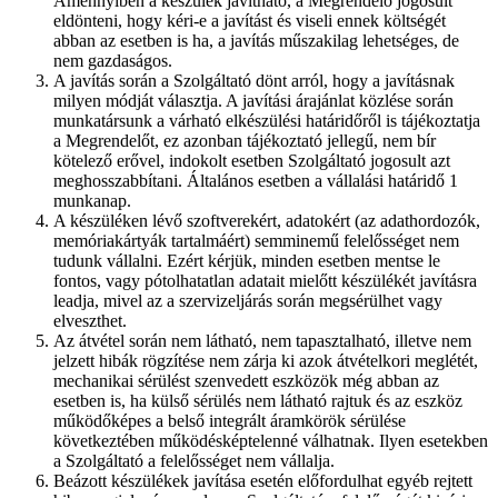
Amennyiben a készülék javítható, a Megrendelő jogosult
eldönteni, hogy kéri-e a javítást és viseli ennek költségét
abban az esetben is ha, a javítás műszakilag lehetséges, de
nem gazdaságos.
A javítás során a Szolgáltató dönt arról, hogy a javításnak
milyen módját választja. A javítási árajánlat közlése során
munkatársunk a várható elkészülési határidőről is tájékoztatja
a Megrendelőt, ez azonban tájékoztató jellegű, nem bír
kötelező erővel, indokolt esetben Szolgáltató jogosult azt
meghosszabbítani. Általános esetben a vállalási határidő 1
munkanap.
A készüléken lévő szoftverekért, adatokért (az adathordozók,
memóriakártyák tartalmáért) semminemű felelősséget nem
tudunk vállalni. Ezért kérjük, minden esetben mentse le
fontos, vagy pótolhatatlan adatait mielőtt készülékét javításra
leadja, mivel az a szervizeljárás során megsérülhet vagy
elveszthet.
Az átvétel során nem látható, nem tapasztalható, illetve nem
jelzett hibák rögzítése nem zárja ki azok átvételkori meglétét,
mechanikai sérülést szenvedett eszközök még abban az
esetben is, ha külső sérülés nem látható rajtuk és az eszköz
működőképes a belső integrált áramkörök sérülése
következtében működésképtelenné válhatnak. Ilyen esetekben
a Szolgáltató a felelősséget nem vállalja.
Beázott készülékek javítása esetén előfordulhat egyéb rejtett