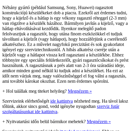
Néhány gyártó (például Samsung, Sony, Huawei) ragasztott
konstrukciójú készülékeket dob a piacra. Ezekről azt érdemes tudni,
hogy a kijelző és a hátlap is egy vékony ragasztó réteggel (2-3 mm)
van rögzítve a készülék házához. Bármilyen javítás a kijelző, vagy a
hátlap eltávolításával kezdődik. Ilyenkor melegítő padon
felolvasztjuk a ragasztót, hogy utána finom eszközökkel el tudjuk
távolítani a kijelzőt (vagy hátlapot), hogy hozzáférjünk a cserélendő
alkatrészhez. Ez a művelet nagyfokú precizitást és sok gyakorlatot
igényel egy szerviztechnikustól. A hibás alkatrész cseréje után a
kijelzőt vagy a hátlapot vissza kell ragasztani a készülékbe. Ehhez
többnyire egy speciális felületkezelőt, gyári ragasztócsíkokat és prést
használunk. A ragasztásnak a prés alatt van 2-3 óra száradási ideje,
amikor minden gond nélkül ki tudjuk adni a készüléket. Ha ezt az
időt nem várjuk meg, nagy valószínűséggel el fog válni a ragasztás,
ami további károkat okozhat. Ezen nem érdemes spórolni.
+
Hol talállak meg titeket helyileg?
Megnézem »
Szervizeink elérhetőségét
ide kattintva
nézheted meg. Ha távol laksz
tőlünk, akkor sincs gond, vedd igénybe nyugodtan
szerviz futár
szolgáltatásunkat ide kattintva
.
+
Nyitvatartási időn belül bármikor mehetek?
Megnézem »