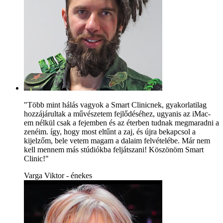
"Több mint hálás vagyok a Smart Clinicnek, gyakorlatilag
hozzájárultak a művészetem fejlődéséhez, ugyanis az iMac-
em nélkül csak a fejemben és az éterben tudnak megmaradni a
zenéim. így, hogy most eltűnt a zaj, és újra bekapcsol a
kijelzőm, bele vetem magam a dalaim felvételébe. Már nem
kell mennem más stúdiókba feljátszani! Köszönöm Smart
Clinic!"
Varga Viktor - énekes