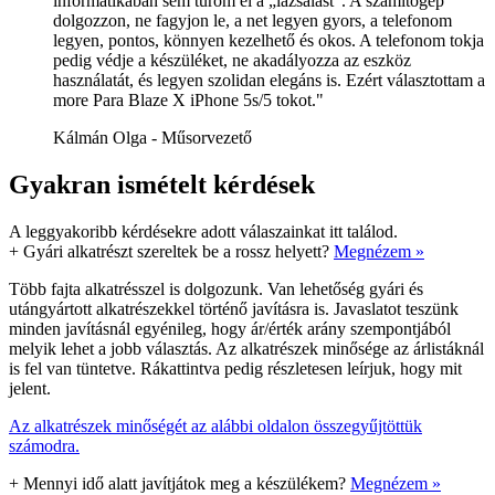
informatikában sem tűröm el a „lazsálást”. A számítógép
dolgozzon, ne fagyjon le, a net legyen gyors, a telefonom
legyen, pontos, könnyen kezelhető és okos. A telefonom tokja
pedig védje a készüléket, ne akadályozza az eszköz
használatát, és legyen szolidan elegáns is. Ezért választottam a
more Para Blaze X iPhone 5s/5 tokot."
Kálmán Olga - Műsorvezető
Gyakran ismételt kérdések
A leggyakoribb kérdésekre adott válaszainkat itt találod.
+
Gyári alkatrészt szereltek be a rossz helyett?
Megnézem »
Több fajta alkatrésszel is dolgozunk. Van lehetőség gyári és
utángyártott alkatrészekkel történő javításra is. Javaslatot teszünk
minden javításnál egyénileg, hogy ár/érték arány szempontjából
melyik lehet a jobb választás. Az alkatrészek minősége az árlistáknál
is fel van tüntetve. Rákattintva pedig részletesen leírjuk, hogy mit
jelent.
Az alkatrészek minőségét az alábbi oldalon összegyűjtöttük
számodra.
+
Mennyi idő alatt javítjátok meg a készülékem?
Megnézem »