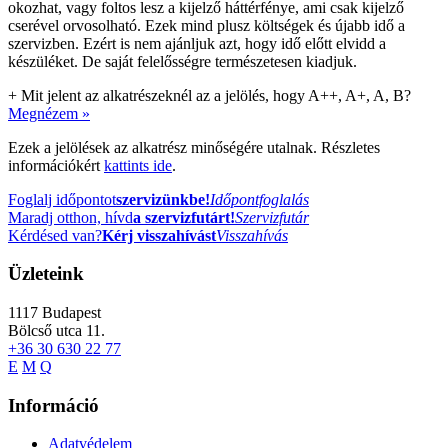
okozhat, vagy foltos lesz a kijelző háttérfénye, ami csak kijelző
cserével orvosolható. Ezek mind plusz költségek és újabb idő a
szervizben. Ezért is nem ajánljuk azt, hogy idő előtt elvidd a
készüléket. De saját felelősségre természetesen kiadjuk.
+
Mit jelent az alkatrészeknél az a jelölés, hogy A++, A+, A, B?
Megnézem »
Ezek a jelölések az alkatrész minőségére utalnak. Részletes
információkért
kattints ide
.
Foglalj időpontot
szervizünkbe!
Időpontfoglalás
Maradj otthon, hívd
a szervizfutárt!
Szervizfutár
Kérdésed van?
Kérj visszahívást
Visszahívás
Üzleteink
1117
Budapest
Bölcső utca 11.
+36 30 630 22 77
E
M
Q
Információ
Adatvédelem