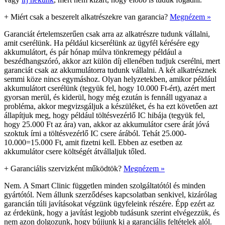
+
Miért csak a beszerelt alkatrészekre van garancia?
Megnézem »
Garanciát értelemszerűen csak arra az alkatrészre tudunk vállalni,
amit cserélünk. Ha például kicserélünk az ügyfél kérésére egy
akkumulátort, és pár hónap múlva tönkremegy például a
beszédhangszóró, akkor azt külön díj ellenében tudjuk cserélni, mert
garanciát csak az akkumulátorra tudunk vállalni. A két alkatrésznek
semmi köze nincs egymáshoz. Olyan helyzetekben, amikor például
akkumulátort cserélünk (tegyük fel, hogy 10.000 Ft-ért), azért mert
gyorsan merül, és kiderül, hogy még ezután is fennáll ugyanaz a
probléma, akkor megvizsgáljuk a készüléket, és ha ezt követően azt
állapítjuk meg, hogy például töltésvezérlő IC hibája (tegyük fel,
hogy 25.000 Ft az ára) van, akkor az akkumulátor csere árát jóvá
szoktuk írni a töltésvezérlő IC csere árából. Tehát 25.000-
10.000=15.000 Ft, amit fizetni kell. Ebben az esetben az
akkumulátor csere költségét átvállaljuk tőled.
+
Garanciális szervizként működtök?
Megnézem »
Nem. A Smart Clinic független minden szolgáltatótól és minden
gyártótól. Nem állunk szerződéses kapcsolatban senkivel, kizárólag
garancián túli javításokat végzünk ügyfeleink részére. Épp ezért az
az érdekünk, hogy a javítást legjobb tudásunk szerint elvégezzük, és
nem azon dolgozunk, hogy bújjunk ki a garanciális feltételek alól.