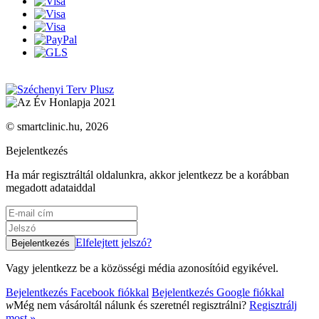
© smartclinic.hu, 2026
Bejelentkezés
Ha már regisztráltál oldalunkra, akkor jelentkezz be a korábban
megadott adataiddal
Elfelejtett jelszó?
Vagy jelentkezz be a közösségi média azonosítóid egyikével.
Bejelentkezés Facebook fiókkal
Bejelentkezés Google fiókkal
w
Még nem vásároltál nálunk és szeretnél regisztrálni?
Regisztrálj
most »