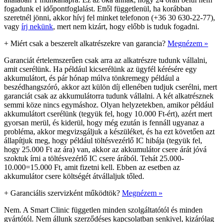
fogadunk el időpontfoglalást. Ettől függetlenül, ha korábban
szeretnél jönni, akkor hívj fel minket telefonon (+36 30 630-22-77),
vagy
írj nekünk
, mert nem kizárt, hogy előbb is tuduk fogadni.
+
Miért csak a beszerelt alkatrészekre van garancia?
Megnézem »
Garanciát értelemszerűen csak arra az alkatrészre tudunk vállalni,
amit cserélünk. Ha például kicserélünk az ügyfél kérésére egy
akkumulátort, és pár hónap múlva tönkremegy például a
beszédhangszóró, akkor azt külön díj ellenében tudjuk cserélni, mert
garanciát csak az akkumulátorra tudunk vállalni. A két alkatrésznek
semmi köze nincs egymáshoz. Olyan helyzetekben, amikor például
akkumulátort cserélünk (tegyük fel, hogy 10.000 Ft-ért), azért mert
gyorsan merül, és kiderül, hogy még ezután is fennáll ugyanaz a
probléma, akkor megvizsgáljuk a készüléket, és ha ezt követően azt
állapítjuk meg, hogy például töltésvezérlő IC hibája (tegyük fel,
hogy 25.000 Ft az ára) van, akkor az akkumulátor csere árát jóvá
szoktuk írni a töltésvezérlő IC csere árából. Tehát 25.000-
10.000=15.000 Ft, amit fizetni kell. Ebben az esetben az
akkumulátor csere költségét átvállaljuk tőled.
+
Garanciális szervizként működtök?
Megnézem »
Nem. A Smart Clinic független minden szolgáltatótól és minden
gyártótól. Nem állunk szerződéses kapcsolatban senkivel, kizárólag