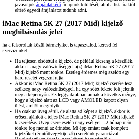
javasoljuk
árajánlatkérő
űrlapunk kitöltését, ahol a listaáraktól
eltérő egyedi árajánlatot tudunk adni.
iMac Retina 5K 27 (2017 Mid) kijelző
meghibásodás jelei
ha a felsoroltak közül bármelyiket is tapasztalod, keresd fel
szervizünket
Ha teljesen elsötétül a kijelző, de például kicseng a készülék,
akkor is nagy valószínűséggel a(z) iMac Retina 5K 27 (2017
Mid) kijelző ment tönkre. Esetleg érdemes még azelőtt egy
hard resetet végezni rajta.
Akkor is iMac Retina 5K 27 (2017 Mid) kijelző cserére lesz
szükség nagy valószínűséggel, ha egy sötét fekete folt jelenik
meg a képernyőn. Ez leggyakrabban annak a következménye,
hogy a kijelző alatt az LCD vagy AMOLED kapott olyan
ütést, amitől megfolyik.
Ha csak az üveg sérül, de alatta ad képet a kijelző, akkor is
erősen ajánlott a teljes iMac Retina 5K 27 (2017 Mid) kijelző
kicserélése. Üveg csere esetén nagy eséllyel 1-2 hónap után
tönkre fog menni az érintése. Mi épp emiatt csak komplett
kijelzőket (érintőüveg+kijelző) cserélünk garanciával.