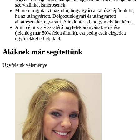
szervizünket ismerősének.
Mi nem fogjuk azt hazudni, hogy gyári alkatrészt építünk be,
ha az utángyártott. Dolgozunk gyári és utángyártott
alkatrészekkel egyaránt. A te döntésed, hogy melyiket kéred.
A mi célunk a visszatérő ügyfelek arányának emelése
(jelenleg már 50% felett állunk), ezt pedig csak elégedett
ügyfelekkel érhetjük el.
Akiknek már segítettünk
Ügyfeleink véleménye