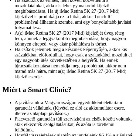
Ha akadozik az érintés, nem követi közvetlenül a
mozdulatainkat, akkor is lehet gyanakodni kijelző
meghibásodásra. Ha új iMac Retina 5K 27 (2017 Mid)
kijelzővel is produkálja ezt a hibát, akkor Touch IC
problémával állhatunk szembe, ami egy bonyolultabb javítási
folyamat lesz.
A(z) iMac Retina 5K 27 (2017 Mid) kijelzőjét üveg réteg
fedi, aminek a leggyakoribb meghibásodása, hogy nagyon
könnyen elreped, vagy akár pókhálósra is törhet.
Ha csíkok jelennek meg a készülék képernyőjén, akkor kis
százalékban előfordulhat, hogy csak a szalagkábel mozdult el
egy nagyobb ütés következtében a helyéről. Ha ennek
újracsatlakoztatása nem oldja meg a problémát, akkor nem
marad más hátra, mint a(z) iMac Retina 5K 27 (2017 Mid)
kijelző cseréje.
Miért a Smart Clinic?
A javításainkra Magyarországon egyedüliként élettartam
garanciát vállalunk. (Kivétel ez alól az akkumulátor csere,
illetve az alaplapi javítások.)
Piacvezető garancián túli szervizként az elsők között voltunk,
akik elkezdték szolgáltatásukat, és azóta is töretlenül
fejlődünk.
Ügyfél visszajelzések alapján az ügyfeleink 96,1%-a ajánlaná