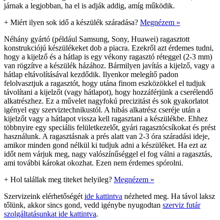
járnak a legjobban, ha el is adják addig, amíg működik.
+
Miért ilyen sok idő a készülék száradása?
Megnézem »
Néhány gyártó (például Samsung, Sony, Huawei) ragasztott
konstrukciójú készülékeket dob a piacra. Ezekről azt érdemes tudni,
hogy a kijelző és a hátlap is egy vékony ragasztó réteggel (2-3 mm)
van rögzítve a készülék házához. Bármilyen javítás a kijelző, vagy a
hátlap eltávolításával kezdődik. Ilyenkor melegítő padon
felolvasztjuk a ragasztót, hogy utána finom eszközökkel el tudjuk
távolítani a kijelzőt (vagy hátlapot), hogy hozzáférjünk a cserélendő
alkatrészhez. Ez a művelet nagyfokú precizitást és sok gyakorlatot
igényel egy szerviztechnikustól. A hibás alkatrész cseréje után a
kijelzőt vagy a hátlapot vissza kell ragasztani a készülékbe. Ehhez
többnyire egy speciális felületkezelőt, gyári ragasztócsíkokat és prést
használunk. A ragasztásnak a prés alatt van 2-3 óra száradási ideje,
amikor minden gond nélkül ki tudjuk adni a készüléket. Ha ezt az
időt nem várjuk meg, nagy valószínűséggel el fog válni a ragasztás,
ami további károkat okozhat. Ezen nem érdemes spórolni.
+
Hol talállak meg titeket helyileg?
Megnézem »
Szervizeink elérhetőségét
ide kattintva
nézheted meg. Ha távol laksz
tőlünk, akkor sincs gond, vedd igénybe nyugodtan
szerviz futár
szolgáltatásunkat ide kattintva
.