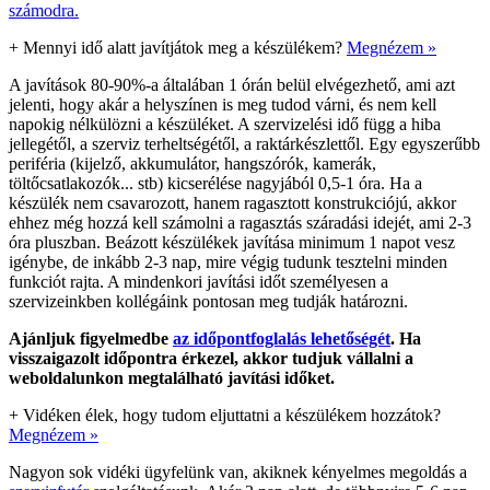
számodra.
+
Mennyi idő alatt javítjátok meg a készülékem?
Megnézem »
A javítások 80-90%-a általában 1 órán belül elvégezhető, ami azt
jelenti, hogy akár a helyszínen is meg tudod várni, és nem kell
napokig nélkülözni a készüléket. A szervizelési idő függ a hiba
jellegétől, a szerviz terheltségétől, a raktárkészlettől. Egy egyszerűbb
periféria (kijelző, akkumulátor, hangszórók, kamerák,
töltőcsatlakozók... stb) kicserélése nagyjából 0,5-1 óra. Ha a
készülék nem csavarozott, hanem ragasztott konstrukciójú, akkor
ehhez még hozzá kell számolni a ragasztás száradási idejét, ami 2-3
óra pluszban. Beázott készülékek javítása minimum 1 napot vesz
igénybe, de inkább 2-3 nap, mire végig tudunk tesztelni minden
funkciót rajta. A mindenkori javítási időt személyesen a
szervizeinkben kollégáink pontosan meg tudják határozni.
Ajánljuk figyelmedbe
az időpontfoglalás lehetőségét
. Ha
visszaigazolt időpontra érkezel, akkor tudjuk vállalni a
weboldalunkon megtalálható javítási időket.
+
Vidéken élek, hogy tudom eljuttatni a készülékem hozzátok?
Megnézem »
Nagyon sok vidéki ügyfelünk van, akiknek kényelmes megoldás a