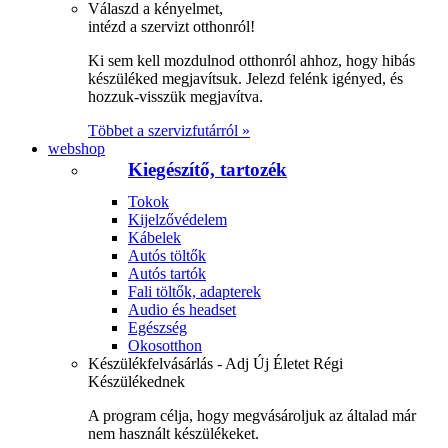
Válaszd a kényelmet,
intézd a szervizt otthonról!
Ki sem kell mozdulnod otthonról ahhoz, hogy hibás
készüléked megjavítsuk. Jelezd felénk igényed, és
hozzuk-visszük megjavítva.
Többet a szervizfutárról »
webshop
Kiegészítő, tartozék
Tokok
Kijelzővédelem
Kábelek
Autós töltők
Autós tartók
Fali töltők, adapterek
Audio és headset
Egészség
Okosotthon
Készülékfelvásárlás - Adj Új Életet Régi
Készülékednek
A program célja, hogy megvásároljuk az általad már
nem használt készülékeket.