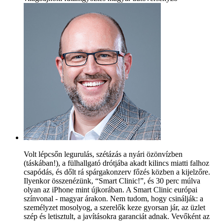
Volt lépcsőn legurulás, szétázás a nyári özönvízben
(táskában!), a fülhallgató drótjába akadt kilincs miatti falhoz
csapódás, és dőlt rá spárgakonzerv főzés közben a kijelzőre.
Ilyenkor összenézünk, “Smart Clinic!”, és 30 perc múlva
olyan az iPhone mint újkorában. A Smart Clinic európai
színvonal - magyar árakon. Nem tudom, hogy csinálják: a
személyzet mosolyog, a szerelők keze gyorsan jár, az üzlet
szép és letisztult, a javításokra garanciát adnak. Vevőként az