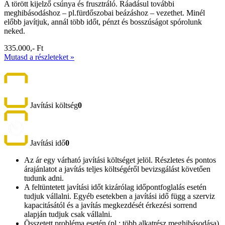
A törött kijelző csúnya és frusztráló. Ráadásul további
meghibásodáshoz – pl.fürdőszobai beázáshoz – vezethet. Minél
előbb javítjuk, annál több időt, pénzt és bosszúságot spórolunk
neked.
335.000,- Ft
Mutasd a részleteket »
Javítási költség
0
Javítási idő
0
Az ár egy várható javítási költséget jelöl. Részletes és pontos
árajánlatot a javítás teljes költségéről bevizsgálást követően
tudunk adni.
A feltüntetett javítási időt kizárólag időpontfoglalás esetén
tudjuk vállalni. Egyéb esetekben a javítási idő függ a szerviz
kapacitásától és a javítás megkezdését érkezési sorrend
alapján tudjuk csak vállalni.
Összetett probléma esetén (pl.: több alkatrész meghibásodása)