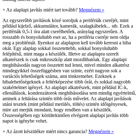
+
Az alaplapi javítás miért tart tovább?
Megnézem »
Az egyszerűbb javítások közé soroljuk a perifériák cseréjét, mint
például kijelző, akkumulátor, kamerák, szalagkábelek... stb. Ezek a
perifériák 0,5-1 óra alatt cserélhetőek, aránylag egyszerűen. A
rosszabb és bonyolultabb eset az, ha a periféria cseréje nem oldja
meg a problémát. Ilyenkor az alaplapon kell tovább keresni a hiba
okát. Egy alaplap sokkal összetettebb, sokkal bonyolultabb
felépítésű, mint maga a készülék. Illetve az alaplapra szerelt
alkatrészek is csak mikroszkóp alatt mozdíthatóak. Egy alaplapi
meghibásodás nagyon összetett tud lenni, mivel minden alkatrész
mindegyikkel összefüggésben van szinte, ezért nagyon sok a
variációs lehetőségek száma, ami tönkremehet. Ezeknek a
hibalehetőségeknek a feltérképezése több órát, és sokkal nagyobb
szakértelmet igényel. Az alaplapi alkatrészek, mint például IC-k,
ellenállások, kondenzátorok meghibásodása sem mindig egyértelmű,
aminek a feltárása szintén több órás művelet. Az alaplapi javítások
utáni tesztek (mint például merülés, töltés) szintén időigényesek,
mire azt merjük mondani, hogy rendben van a készülék.
Összességében egy körültekintően elvégzett alaplapi javítás több
napot is igénybe vehet.
+
Az ázott készülékre miért nincs garancia?
Megnézem »