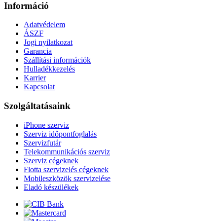
Információ
Adatvédelem
ÁSZF
Jogi nyilatkozat
Garancia
Szállítási információk
Hulladékkezelés
Karrier
Kapcsolat
Szolgáltatásaink
iPhone szerviz
Szerviz időpontfoglalás
Szervizfutár
Telekommunikációs szerviz
Szerviz cégeknek
Flotta szervizelés cégeknek
Mobileszközök szervizelése
Eladó készülékek