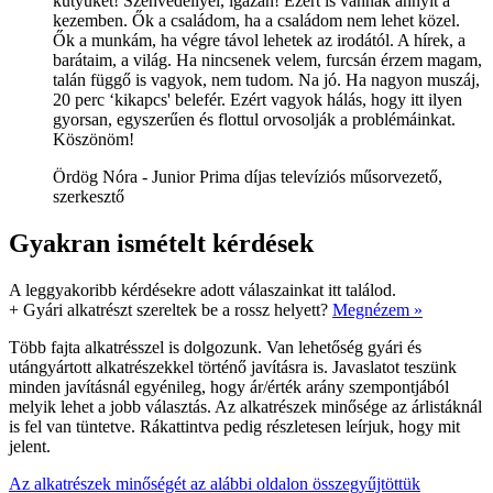
kütyüket! Szenvedéllyel, igazán! Ezért is vannak annyit a
kezemben. Ők a családom, ha a családom nem lehet közel.
Ők a munkám, ha végre távol lehetek az irodától. A hírek, a
barátaim, a világ. Ha nincsenek velem, furcsán érzem magam,
talán függő is vagyok, nem tudom. Na jó. Ha nagyon muszáj,
20 perc ‘kikapcs' belefér. Ezért vagyok hálás, hogy itt ilyen
gyorsan, egyszerűen és flottul orvosolják a problémáinkat.
Köszönöm!
Ördög Nóra - Junior Prima díjas televíziós műsorvezető,
szerkesztő
Gyakran ismételt kérdések
A leggyakoribb kérdésekre adott válaszainkat itt találod.
+
Gyári alkatrészt szereltek be a rossz helyett?
Megnézem »
Több fajta alkatrésszel is dolgozunk. Van lehetőség gyári és
utángyártott alkatrészekkel történő javításra is. Javaslatot teszünk
minden javításnál egyénileg, hogy ár/érték arány szempontjából
melyik lehet a jobb választás. Az alkatrészek minősége az árlistáknál
is fel van tüntetve. Rákattintva pedig részletesen leírjuk, hogy mit
jelent.
Az alkatrészek minőségét az alábbi oldalon összegyűjtöttük