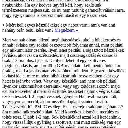
nyakunkba. Ha egy kedves ügyfél kéri, hogy segítsünk,
természetesen megtesszük, de mi nem tudunk garanciát vállalni arra,
hogy egy garanciális szerviz miért utasít el egy készüléket.
+
Miért kell egyes készülékekre egy napot várni, amíg van ami
néhány órán belül kész van?
Megnézem »
Mert vannak olyan jellegű meghibásodások, ahol a hibakeresés és
annak javítása egy sokkal összetettebb folyamat annál, mint például
egy akkumulátor cseréje. Ilyen lehet például a ragasztott készülékek
javítása, ahol csak a szétszedés, majd összeragasztás és száradás
csak 2-3 óra pluszt jelent. De ilyen lehet pl egy szoftveres
meghibásodás is, amikor több GB-nyi adatot kell mentenünk akár
órákig, majd a javítás után visszatölteni mindent. Egy ázott készülék
javítási ideje, mire minden hibát kizárunk, rossz esetben akár egy
hetet is igénybe vehet. Vagy egy készülék, ami nem tölt például.
Ilyenkor akkumulátort cserélünk, vagy egy töltőcsatlakozót, majd
ezután közvetlenül merülés és töltés teszteket hajtunk végre. Csak
ezek a tesztek 1-2 napot vesznek igénybe. Ha továbbra sem tölt,
vagy gyorsan merül, akkor nézzük alaplapi szinten tovább.
Töltésvezérlő IC, PM IC esetleg. Ezek cseréje csak önmagában 2-3
óra munka mikroszkóp alatt. Majd következik ismét a merülés és
töltés teszt. Újabb 1-2 nap. Sok készüléknél azzal kell kezdenünk,
hogy visszaállítjuk gyárilag a szoftvert, ami miatt szükség van egy
biztonsági mentésre, majd a javítás végén annak visszatöltésére.