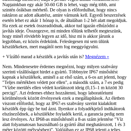
Napjainkban egy akár 50-60 GB is lehet, vagy még több, ami
szintén órákban mérhető. De olyan is előfordulhat, hogy nincs
raktáron az adott alkatrész, amire várnunk kell. Egyedi beszerzések
esetén lehet ez akár 1 hónap is, de általában 1-2 hét alatt megoldjuk.
Ha ezek az esetek összeadódnak, akkor tud igazán elhúzódni a
javítás ideje. Összegezve, mi minden tőlünk telhetőt megteszünk,
hogy minél rövidebb legyen az idő, hisz mi is akkor járunk a
legjobban, ez közös érdekünk. Feleslegesen mi sem ülünk
készülékeken, mert magától nem fog meggyógyulni.
+
Vízálló marad a készülék a javítás után is?
Megnézem »
Nem. Mindenesetre érdemes megnézni, hogy milyen szabvány
szerinti vízállóságot hirdet a gyártó. Többnyire IP67 minősítést
kapnak a készülékek, aminél a az első szám, a 6-os azt jelenti, hogy
"Teljes mértékben védett por ellen", a második szám, a 7-es pedig
"Vízbe merülés ellen védett korlátozott ideig (0,15–1 m között 30
percig)". Azt érdemes ehhez hozzátenni, hogy laboratóriumi
körülmények között érvényesek ezek a megállapítások. Az életben
viszont előfordul, hogy az IP67-es szabvány szerint kialakított
készülék épp úgy be tud ázni. Ilyenkor a folyadékjelző indikátorok
elszíneződnek, a készülékbe foyladék kerül, a garancia pedig nem
lesz érvényes. Az IP68-as minősítésnél a 8-as szám jelentése "Víz
alatt folyamatosan használható (a gyártó által meghatározott, 1 és 3
méter közötti mélységben)". Valójában ez az IP68 jelenti a teljes