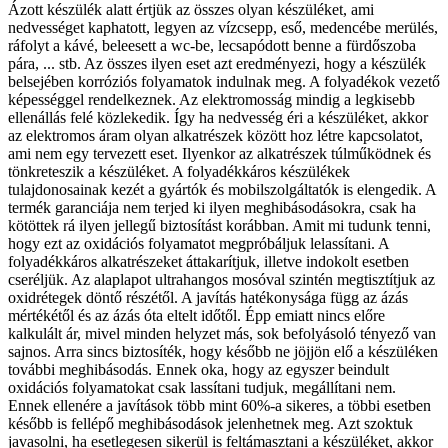
Ázott készülék alatt értjük az összes olyan készüléket, ami
nedvességet kaphatott, legyen az vízcsepp, eső, medencébe merülés,
ráfolyt a kávé, beleesett a wc-be, lecsapódott benne a fürdőszoba
pára, ... stb. Az összes ilyen eset azt eredményezi, hogy a készülék
belsejében korróziós folyamatok indulnak meg. A folyadékok vezető
képességgel rendelkeznek. Az elektromosság mindig a legkisebb
ellenállás felé közlekedik. Így ha nedvesség éri a készüléket, akkor
az elektromos áram olyan alkatrészek között hoz létre kapcsolatot,
ami nem egy tervezett eset. Ilyenkor az alkatrészek túlműködnek és
tönkreteszik a készüléket. A folyadékkáros készülékek
tulajdonosainak kezét a gyártók és mobilszolgáltatók is elengedik. A
termék garanciája nem terjed ki ilyen meghibásodásokra, csak ha
kötöttek rá ilyen jellegű biztosítást korábban. Amit mi tudunk tenni,
hogy ezt az oxidációs folyamatot megpróbáljuk lelassítani. A
folyadékkáros alkatrészeket áttakarítjuk, illetve indokolt esetben
cseréljük. Az alaplapot ultrahangos mosóval szintén megtisztítjuk az
oxidrétegek döntő részétől. A javítás hatékonysága függ az ázás
mértékétől és az ázás óta eltelt időtől. Épp emiatt nincs előre
kalkulált ár, mivel minden helyzet más, sok befolyásoló tényező van
sajnos. Arra sincs biztosíték, hogy később ne jöjjön elő a készüléken
további meghibásodás. Ennek oka, hogy az egyszer beindult
oxidációs folyamatokat csak lassítani tudjuk, megállítani nem.
Ennek ellenére a javítások több mint 60%-a sikeres, a többi esetben
később is fellépő meghibásodások jelenhetnek meg. Azt szoktuk
javasolni, ha esetlegesen sikerül is feltámasztani a készüléket, akkor