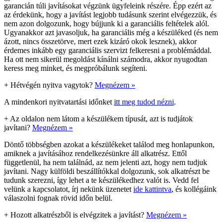
garancián túli javításokat végzünk ügyfeleink részére. Épp ezért az
az érdekünk, hogy a javítást legjobb tudásunk szerint elvégezzük, és
nem azon dolgozunk, hogy bújjunk ki a garanciális feltételek alól.
Ugyanakkor azt javasoljuk, ha garanciális még a készüléked (és nem
ázott, nincs összetörve, mert ezek kizáró okok lesznek), akkor
érdemes inkább egy garanciális szervizt felkeresni a problémáddal.
Ha ott nem sikerül megoldást kínálni számodra, akkor nyugodtan
keress meg minket, és megpróbálunk segíteni.
+
Hétvégén nyitva vagytok?
Megnézem »
A mindenkori nyitvatartási időnket
itt meg tudod nézni
.
+
Az oldalon nem látom a készülékem típusát, azt is tudjátok
javítani?
Megnézem »
Döntő többségben azokat a készülékeket találod meg honlapunkon,
amiknek a javításához rendelkezésünkre áll alkatrész. Ettől
függetlenül, ha nem találnád, az nem jelenti azt, hogy nem tudjuk
javítani. Nagy külföldi beszállítókkal dolgozunk, sok alkatrészt be
tudunk szerezni, így lehet a te készülékedhez valót is. Vedd fel
velünk a kapcsolatot, írj nekünk üzenetet
ide kattintva
, és kollégáink
válaszolni fognak rövid időn belül.
+
Hozott alkatrészből is elvégzitek a javítást?
Megnézem »