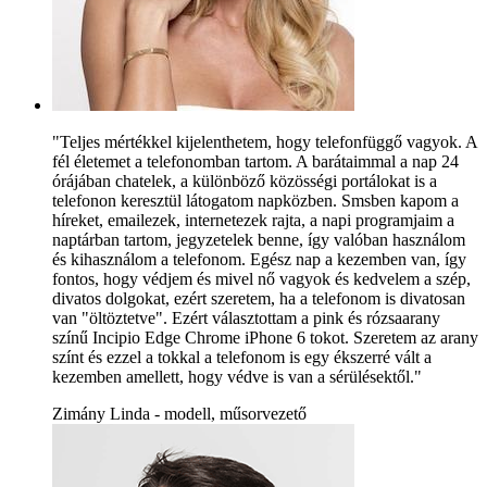
"Teljes mértékkel kijelenthetem, hogy telefonfüggő vagyok. A
fél életemet a telefonomban tartom. A barátaimmal a nap 24
órájában chatelek, a különböző közösségi portálokat is a
telefonon keresztül látogatom napközben. Smsben kapom a
híreket, emailezek, internetezek rajta, a napi programjaim a
naptárban tartom, jegyzetelek benne, így valóban használom
és kihasználom a telefonom. Egész nap a kezemben van, így
fontos, hogy védjem és mivel nő vagyok és kedvelem a szép,
divatos dolgokat, ezért szeretem, ha a telefonom is divatosan
van "öltöztetve". Ezért választottam a pink és rózsaarany
színű Incipio Edge Chrome iPhone 6 tokot. Szeretem az arany
színt és ezzel a tokkal a telefonom is egy ékszerré vált a
kezemben amellett, hogy védve is van a sérülésektől."
Zimány Linda - modell, műsorvezető