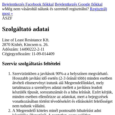
Bejelentkezés Facebook fiókkal
Bejelentkezés Google fiókkal
w
Még nem vásároltál nálunk és szeretnél regisztrálni?
Regisztrálj
most »
ÁSZF
Szolgáltató adatai
Line of Least Resistance Kft.
2870 Kisbér, Kincsem u. 26.
Adószám: 14490222-2-11
Cégjegyzékszám: 11-09-014409
Szerviz szolgáltatás feltételei
Szervizünkben a javítások 90%-a a helyszínen megvárható.
Hosszabb javítási idő esetén (2-3 óránál több) minden esetben
átvételi elismervényt iratunk alá Megrendelőinkkel, mely
tartalmazza a személyes adatai mellett a javításra leadott
készülék típusát, sorozatszámát és a hiba leírását. Ezért kérjük,
minden esetben ellenőrizze az adatokat, mert a bejegyzések
vonatkozásában történt tévedésekért és elírásokért felelősséget
nem tudunk vállalni.
A Megrendelő köteles minél pontosabb hibaleírást adni