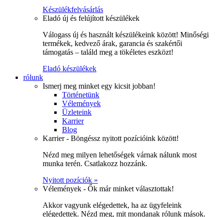
Készülékfelvásárlás
Eladó új és felújított készülékek
Válogass új és használt készülékeink között! Minőségi
termékek, kedvező árak, garancia és szakértői
támogatás – találd meg a tökéletes eszközt!
Eladó készülékek
rólunk
Ismerj meg minket egy kicsit jobban!
Történetünk
Vélemények
Üzleteink
Karrier
Blog
Karrier - Böngéssz nyitott pozícióink között!
Nézd meg milyen lehetőségek várnak nálunk most
munka terén. Csatlakozz hozzánk.
Nyitott pozíciók »
Vélemények - Ők már minket választottak!
Akkor vagyunk elégedettek, ha az ügyfeleink
elégedettek. Nézd meg, mit mondanak rólunk mások.