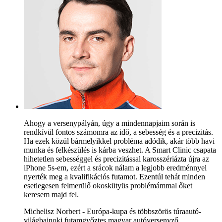
Ahogy a versenypályán, úgy a mindennapjaim során is
rendkívül fontos számomra az idő, a sebesség és a precizitás.
Ha ezek közül bármelyikkel probléma adódik, akár több havi
munka és felkészülés is kárba veszhet. A Smart Clinic csapata
hihetetlen sebességgel és precizitással karosszériázta újra az
iPhone 5s-em, ezért a srácok nálam a legjobb eredménnyel
nyerték meg a kvalifikációs futamot. Ezentúl tehát minden
esetlegesen felmerülő okoskütyüs problémámmal őket
keresem majd fel.
Michelisz Norbert - Európa-kupa és többszörös túraautó-
világbajnoki futamgyőztes magyar autóversenyző