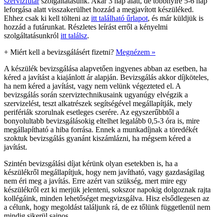
szervizfutár
szolgáltatásunk. Akár 3 nap alatt, de többnyire 5-6 nap
leforgása alatt visszakerülhet hozzád a megjavított készüléked.
Ehhez csak ki kell tölteni az
itt található űrlapot
, és már küldjük is
hozzád a futárunkat. Részletes leírást erről a kényelmi
szolgáltatásunkról
itt találsz
.
+
Miért kell a bevizsgálásért fizetni?
Megnézem »
A készülék bevizsgálása alapvetően ingyenes abban az esetben, ha
kéred a javítást a kiajánlott ár alapján. Bevizsgálás akkor díjköteles,
ha nem kéred a javítást, vagy nem velünk végezteted el. A
bevizsgálás során szerviztechnikusaink ugyanúgy elvégzik a
szervizelést, teszt alkatrészek segítségével megállapítják, mely
perifériák szorulnak esetleges cserére. Az egyszerűbbtől a
bonyolultabb bevizsgálásokig eltelhet legalább 0,5-3 óra is, mire
megállapítható a hiba forrása. Ennek a munkadíjnak a töredékét
szoktuk bevizsgálás gyanánt kiszámlázni, ha mégsem kéred a
javítást.
Szintén bevizsgálási díjat kérünk olyan esetekben is, ha a
készülékről megállapítjuk, hogy nem javítható, vagy gazdaságilag
nem éri meg a javítás. Erre azért van szükség, mert mire egy
készülékről ezt ki merjük jelenteni, sokszor napokig dolgoznak rajta
kollégáink, minden lehetőséget megvizsgálva. Hisz elsődlegesen az
a célunk, hogy megoldást találjunk rá, de ez tőlünk függetlenül nem
mindig sikerül sajnos.