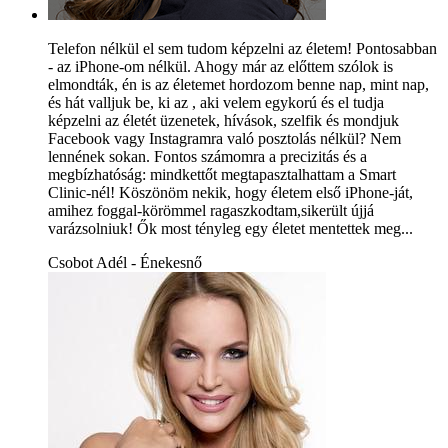
Telefon nélkül el sem tudom képzelni az életem! Pontosabban
- az iPhone-om nélkül. Ahogy már az előttem szólok is
elmondták, én is az életemet hordozom benne nap, mint nap,
és hát valljuk be, ki az , aki velem egykorú és el tudja
képzelni az életét üzenetek, hívások, szelfik és mondjuk
Facebook vagy Instagramra való posztolás nélkül? Nem
lennének sokan. Fontos számomra a precizitás és a
megbízhatóság: mindkettőt megtapasztalhattam a Smart
Clinic-nél! Köszönöm nekik, hogy életem első iPhone-ját,
amihez foggal-körömmel ragaszkodtam,sikerült újjá
varázsolniuk! Ők most tényleg egy életet mentettek meg...
Csobot Adél - Énekesnő