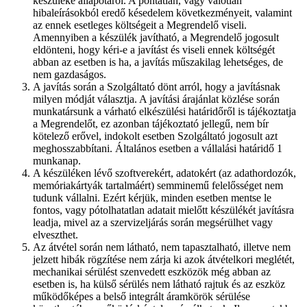
készüléke állapotáról. A pontatlan, vagy valótlan
hibaleírásokból eredő késedelem következményeit, valamint
az ennek esetleges költségeit a Megrendelő viseli.
Amennyiben a készülék javítható, a Megrendelő jogosult
eldönteni, hogy kéri-e a javítást és viseli ennek költségét
abban az esetben is ha, a javítás műszakilag lehetséges, de
nem gazdaságos.
A javítás során a Szolgáltató dönt arról, hogy a javításnak
milyen módját választja. A javítási árajánlat közlése során
munkatársunk a várható elkészülési határidőről is tájékoztatja
a Megrendelőt, ez azonban tájékoztató jellegű, nem bír
kötelező erővel, indokolt esetben Szolgáltató jogosult azt
meghosszabbítani. Általános esetben a vállalási határidő 1
munkanap.
A készüléken lévő szoftverekért, adatokért (az adathordozók,
memóriakártyák tartalmáért) semminemű felelősséget nem
tudunk vállalni. Ezért kérjük, minden esetben mentse le
fontos, vagy pótolhatatlan adatait mielőtt készülékét javításra
leadja, mivel az a szervizeljárás során megsérülhet vagy
elveszthet.
Az átvétel során nem látható, nem tapasztalható, illetve nem
jelzett hibák rögzítése nem zárja ki azok átvételkori meglétét,
mechanikai sérülést szenvedett eszközök még abban az
esetben is, ha külső sérülés nem látható rajtuk és az eszköz
működőképes a belső integrált áramkörök sérülése