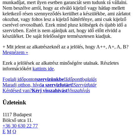
munkadíjat, mert ilyen esetben garanciát sem tudunk rá vállalni.
Nem beszélve arról, hogy az elváló kijelző vagy hátlap mellett
keletkező résen szennyeződés kerülhet a készülékbe, ami zárlatot
okozhat, vagy foltos lesz a kijelző háttérfénye, ami csak kijelző
cserével orvosolható. Ezek mind plusz költségek és újabb idő a
szervizben. Ezért is nem ajánljuk azt, hogy idő előtt elvidd a
készüléket. De saját felelősségre természetesen kiadjuk.
+
Mit jelent az alkatrészeknél az a jelölés, hogy A++, A+, A, B?
Megnézem »
Ezek a jelölések az alkatrész minőségére utalnak. Részletes
információkért
kattints ide
.
Foglalj időpontot
szervizünkbe!
Időpontfoglalás
Maradj otthon, hívd
a szervizfutárt!
Szervizfutár
Kérdésed van?
Kérj visszahívást
Visszahívás
Üzleteink
1117
Budapest
Bölcső utca 11.
+36 30 630 22 77
E
M
Q