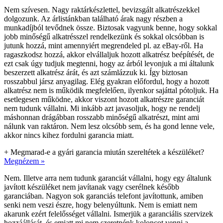
Nem szívesen. Nagy raktárkészlettel, bevizsgált alkatrészekkel
dolgozunk. Az árlistánkban található árak nagy részben a
munkadíjból tevődnek össze. Biztosak vagyunk benne, hogy sokkal
jobb minőségű alkatrésszel rendelkezünk és sokkal olcsóbban is
jutunk hozzá, mint amennyiért megrendeled pl. az eBay-ről. Ha
ragaszkodsz hozzá, akkor elvállaljuk hozott alkatrész beépítését, de
ezt csak úgy tudjuk megtenni, hogy az árból levonjuk a mi általunk
beszerzett alkatrész árát, és azt számlázzuk ki. Így biztosan
rosszabbul jársz anyagilag. Elég gyakran előfordul, hogy a hozott
alkatrész nem is működik megfelelően, ilyenkor sajáttal pótoljuk. Ha
esetlegesen működne, akkor viszont hozott alkatrészre garanciát
nem tudunk vállalni. Mi inkább azt javasoljuk, hogy ne rendelj
máshonnan drágábban rosszabb minőségű alkatrészt, mint ami
nálunk van raktáron. Nem lesz olcsóbb sem, és ha gond lenne vele,
akkor nincs kihez fordulni garancia miatt.
+
Megmarad-e a gyári garancia miután szereltétek a készüléket?
Megnézem »
Nem. Illetve arra nem tudunk garanciát vállalni, hogy egy általunk
javított készüléket nem javítanak vagy cserélnek később
garanciában. Nagyon sok garanciás telefont javítottunk, amiben
senki nem veszi észre, hogy belenyúltunk. Nem is emiatt nem
akarunk ezért felelősséget vállalni. Ismerjük a garanciális szervizek
hozzáállását, és emiatt mi nem szeretnénk koloncot venni a