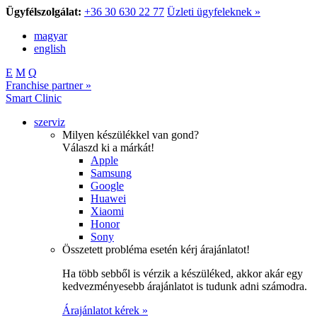
Ügyfélszolgálat:
+36 30 630 22 77
Üzleti ügyfeleknek »
magyar
english
E
M
Q
Franchise partner »
Smart Clinic
szerviz
Milyen készülékkel van gond?
Válaszd ki a márkát!
Apple
Samsung
Google
Huawei
Xiaomi
Honor
Sony
Összetett probléma esetén kérj árajánlatot!
Ha több sebből is vérzik a készüléked, akkor akár egy
kedvezményesebb árajánlatot is tudunk adni számodra.
Árajánlatot kérek »