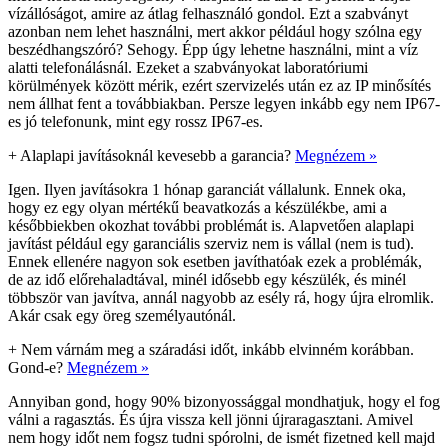
vízállóságot, amire az átlag felhasználó gondol. Ezt a szabványt
azonban nem lehet használni, mert akkor például hogy szólna egy
beszédhangszóró? Sehogy. Épp úgy lehetne használni, mint a víz
alatti telefonálásnál. Ezeket a szabványokat laboratóriumi
körülmények között mérik, ezért szervizelés után ez az IP minősítés
nem állhat fent a továbbiakban. Persze legyen inkább egy nem IP67-
es jó telefonunk, mint egy rossz IP67-es.
+
Alaplapi javításoknál kevesebb a garancia?
Megnézem »
Igen. Ilyen javításokra 1 hónap garanciát vállalunk. Ennek oka,
hogy ez egy olyan mértékű beavatkozás a készülékbe, ami a
későbbiekben okozhat további problémát is. Alapvetően alaplapi
javítást például egy garanciális szerviz nem is vállal (nem is tud).
Ennek ellenére nagyon sok esetben javíthatóak ezek a problémák,
de az idő előrehaladtával, minél idősebb egy készülék, és minél
többször van javítva, annál nagyobb az esély rá, hogy újra elromlik.
Akár csak egy öreg személyautónál.
+
Nem várnám meg a száradási időt, inkább elvinném korábban.
Gond-e?
Megnézem »
Annyiban gond, hogy 90% bizonyossággal mondhatjuk, hogy el fog
válni a ragasztás. És újra vissza kell jönni újraragasztani. Amivel
nem hogy időt nem fogsz tudni spórolni, de ismét fizetned kell majd