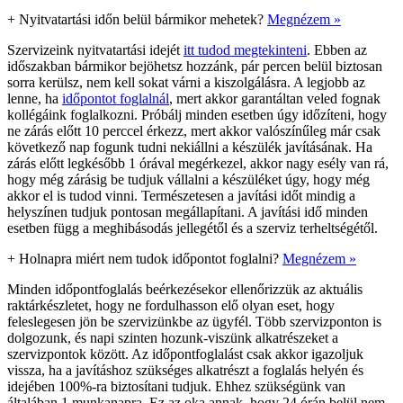
+
Nyitvatartási időn belül bármikor mehetek?
Megnézem »
Szervizeink nyitvatartási idejét
itt tudod megtekinteni
. Ebben az
időszakban bármikor bejöhetsz hozzánk, pár percen belül biztosan
sorra kerülsz, nem kell sokat várni a kiszolgálásra. A legjobb az
lenne, ha
időpontot foglalnál
, mert akkor garantáltan veled fognak
kollégáink foglalkozni. Próbálj minden esetben úgy időzíteni, hogy
ne zárás előtt 10 perccel érkezz, mert akkor valószínűleg már csak
következő nap fogunk tudni nekiállni a készülék javításának. Ha
zárás előtt legkésőbb 1 órával megérkezel, akkor nagy esély van rá,
hogy még zárásig be tudjuk vállalni a készüléket úgy, hogy még
akkor el is tudod vinni. Természetesen a javítási időt mindig a
helyszínen tudjuk pontosan megállapítani. A javítási idő minden
esetben függ a meghibásodás jellegétől és a szerviz terheltségétől.
+
Holnapra miért nem tudok időpontot foglalni?
Megnézem »
Minden időpontfoglalás beérkezésekor ellenőrizzük az aktuális
raktárkészletet, hogy ne fordulhasson elő olyan eset, hogy
feleslegesen jön be szervizünkbe az ügyfél. Több szervizponton is
dolgozunk, és napi szinten hozunk-viszünk alkatrészeket a
szervizpontok között. Az időpontfoglalást csak akkor igazoljuk
vissza, ha a javításhoz szükséges alkatrészt a foglalás helyén és
idejében 100%-ra biztosítani tudjuk. Ehhez szükségünk van
általában 1 munkanapra. Ez az oka annak, hogy 24 órán belül nem