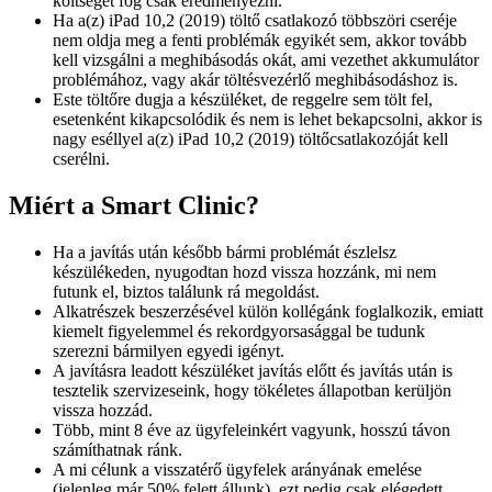
költséget fog csak eredményezni.
Ha a(z) iPad 10,2 (2019) töltő csatlakozó többszöri cseréje
nem oldja meg a fenti problémák egyikét sem, akkor tovább
kell vizsgálni a meghibásodás okát, ami vezethet akkumulátor
problémához, vagy akár töltésvezérlő meghibásodáshoz is.
Este töltőre dugja a készüléket, de reggelre sem tölt fel,
esetenként kikapcsolódik és nem is lehet bekapcsolni, akkor is
nagy eséllyel a(z) iPad 10,2 (2019) töltőcsatlakozóját kell
cserélni.
Miért a Smart Clinic?
Ha a javítás után később bármi problémát észlelsz
készülékeden, nyugodtan hozd vissza hozzánk, mi nem
futunk el, biztos találunk rá megoldást.
Alkatrészek beszerzésével külön kollégánk foglalkozik, emiatt
kiemelt figyelemmel és rekordgyorsasággal be tudunk
szerezni bármilyen egyedi igényt.
A javításra leadott készüléket javítás előtt és javítás után is
tesztelik szervizeseink, hogy tökéletes állapotban kerüljön
vissza hozzád.
Több, mint 8 éve az ügyfeleinkért vagyunk, hosszú távon
számíthatnak ránk.
A mi célunk a visszatérő ügyfelek arányának emelése
(jelenleg már 50% felett állunk), ezt pedig csak elégedett