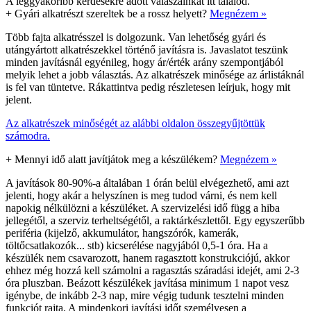
A leggyakoribb kérdésekre adott válaszainkat itt találod.
+
Gyári alkatrészt szereltek be a rossz helyett?
Megnézem »
Több fajta alkatrésszel is dolgozunk. Van lehetőség gyári és
utángyártott alkatrészekkel történő javításra is. Javaslatot teszünk
minden javításnál egyénileg, hogy ár/érték arány szempontjából
melyik lehet a jobb választás. Az alkatrészek minősége az árlistáknál
is fel van tüntetve. Rákattintva pedig részletesen leírjuk, hogy mit
jelent.
Az alkatrészek minőségét az alábbi oldalon összegyűjtöttük
számodra.
+
Mennyi idő alatt javítjátok meg a készülékem?
Megnézem »
A javítások 80-90%-a általában 1 órán belül elvégezhető, ami azt
jelenti, hogy akár a helyszínen is meg tudod várni, és nem kell
napokig nélkülözni a készüléket. A szervizelési idő függ a hiba
jellegétől, a szerviz terheltségétől, a raktárkészlettől. Egy egyszerűbb
periféria (kijelző, akkumulátor, hangszórók, kamerák,
töltőcsatlakozók... stb) kicserélése nagyjából 0,5-1 óra. Ha a
készülék nem csavarozott, hanem ragasztott konstrukciójú, akkor
ehhez még hozzá kell számolni a ragasztás száradási idejét, ami 2-3
óra pluszban. Beázott készülékek javítása minimum 1 napot vesz
igénybe, de inkább 2-3 nap, mire végig tudunk tesztelni minden
funkciót rajta. A mindenkori javítási időt személyesen a