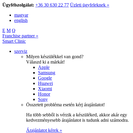
Ügyfélszolgálat:
+36 30 630 22 77
Üzleti ügyfeleknek »
magyar
english
E
M
Q
Franchise partner »
Smart Clinic
szerviz
Milyen készülékkel van gond?
Válaszd ki a márkát!
Apple
Samsung
Google
Huawei
Xiaomi
Honor
Sony
Összetett probléma esetén kérj árajánlatot!
Ha több sebből is vérzik a készüléked, akkor akár egy
kedvezményesebb árajánlatot is tudunk adni számodra.
Árajánlatot kérek »