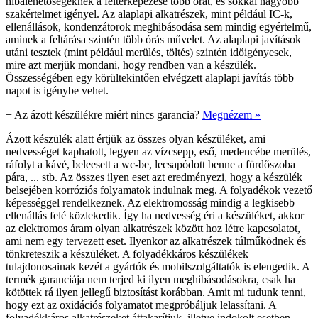
hibalehetőségeknek a feltérképezése több órát, és sokkal nagyobb
szakértelmet igényel. Az alaplapi alkatrészek, mint például IC-k,
ellenállások, kondenzátorok meghibásodása sem mindig egyértelmű,
aminek a feltárása szintén több órás művelet. Az alaplapi javítások
utáni tesztek (mint például merülés, töltés) szintén időigényesek,
mire azt merjük mondani, hogy rendben van a készülék.
Összességében egy körültekintően elvégzett alaplapi javítás több
napot is igénybe vehet.
+
Az ázott készülékre miért nincs garancia?
Megnézem »
Ázott készülék alatt értjük az összes olyan készüléket, ami
nedvességet kaphatott, legyen az vízcsepp, eső, medencébe merülés,
ráfolyt a kávé, beleesett a wc-be, lecsapódott benne a fürdőszoba
pára, ... stb. Az összes ilyen eset azt eredményezi, hogy a készülék
belsejében korróziós folyamatok indulnak meg. A folyadékok vezető
képességgel rendelkeznek. Az elektromosság mindig a legkisebb
ellenállás felé közlekedik. Így ha nedvesség éri a készüléket, akkor
az elektromos áram olyan alkatrészek között hoz létre kapcsolatot,
ami nem egy tervezett eset. Ilyenkor az alkatrészek túlműködnek és
tönkreteszik a készüléket. A folyadékkáros készülékek
tulajdonosainak kezét a gyártók és mobilszolgáltatók is elengedik. A
termék garanciája nem terjed ki ilyen meghibásodásokra, csak ha
kötöttek rá ilyen jellegű biztosítást korábban. Amit mi tudunk tenni,
hogy ezt az oxidációs folyamatot megpróbáljuk lelassítani. A
folyadékkáros alkatrészeket áttakarítjuk, illetve indokolt esetben