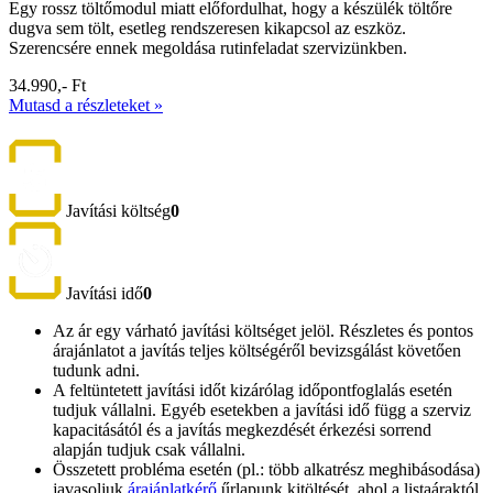
Egy rossz töltőmodul miatt előfordulhat, hogy a készülék töltőre
dugva sem tölt, esetleg rendszeresen kikapcsol az eszköz.
Szerencsére ennek megoldása rutinfeladat szervizünkben.
34.990,- Ft
Mutasd a részleteket »
Javítási költség
0
Javítási idő
0
Az ár egy várható javítási költséget jelöl. Részletes és pontos
árajánlatot a javítás teljes költségéről bevizsgálást követően
tudunk adni.
A feltüntetett javítási időt kizárólag időpontfoglalás esetén
tudjuk vállalni. Egyéb esetekben a javítási idő függ a szerviz
kapacitásától és a javítás megkezdését érkezési sorrend
alapján tudjuk csak vállalni.
Összetett probléma esetén (pl.: több alkatrész meghibásodása)
javasoljuk
árajánlatkérő
űrlapunk kitöltését, ahol a listaáraktól