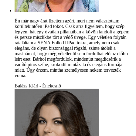
Én már nagy árat fizettem azért, mert nem választottam
körültekintően iPad tokot. Csak arra figyeltem, hogy szép
legyen, hát egy óvatlan pillanatban a kövön landolt a gépem
és persze miszlikbe tört a védő üvege. Egy véletlen folytán
rátaláltam a SENA Folio II iPad tokra, amely nem csak
elegáns, de olyan biztonsággal rögzíti, szinte átöleli a
masinámat, hogy még véletlenül sem fordulhat elő az előbb
leírt eset. Bárhol megfordulok, mindenütt megdicsérik a
vadító piros színe, krokodil mintázata és elegáns formája
miatt. Úgy érzem, mintha személyesen nekem tervezték
volna.
Balázs Klári - Énekesnő