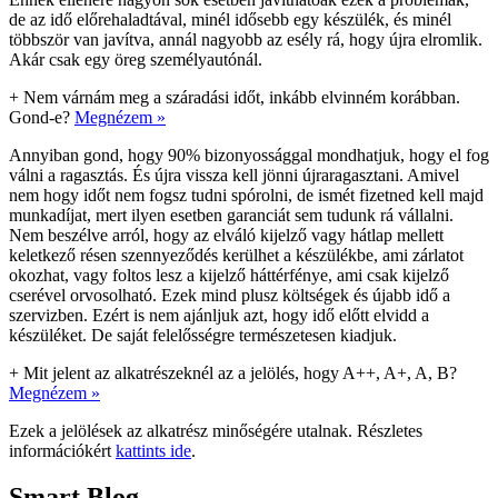
de az idő előrehaladtával, minél idősebb egy készülék, és minél
többször van javítva, annál nagyobb az esély rá, hogy újra elromlik.
Akár csak egy öreg személyautónál.
+
Nem várnám meg a száradási időt, inkább elvinném korábban.
Gond-e?
Megnézem »
Annyiban gond, hogy 90% bizonyossággal mondhatjuk, hogy el fog
válni a ragasztás. És újra vissza kell jönni újraragasztani. Amivel
nem hogy időt nem fogsz tudni spórolni, de ismét fizetned kell majd
munkadíjat, mert ilyen esetben garanciát sem tudunk rá vállalni.
Nem beszélve arról, hogy az elváló kijelző vagy hátlap mellett
keletkező résen szennyeződés kerülhet a készülékbe, ami zárlatot
okozhat, vagy foltos lesz a kijelző háttérfénye, ami csak kijelző
cserével orvosolható. Ezek mind plusz költségek és újabb idő a
szervizben. Ezért is nem ajánljuk azt, hogy idő előtt elvidd a
készüléket. De saját felelősségre természetesen kiadjuk.
+
Mit jelent az alkatrészeknél az a jelölés, hogy A++, A+, A, B?
Megnézem »
Ezek a jelölések az alkatrész minőségére utalnak. Részletes
információkért
kattints ide
.
Smart Blog