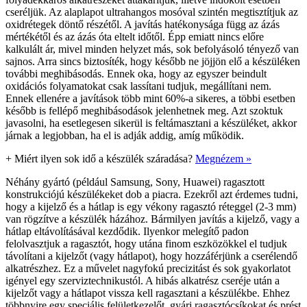
cseréljük. Az alaplapot ultrahangos mosóval szintén megtisztítjuk az
oxidrétegek döntő részétől. A javítás hatékonysága függ az ázás
mértékétől és az ázás óta eltelt időtől. Épp emiatt nincs előre
kalkulált ár, mivel minden helyzet más, sok befolyásoló tényező van
sajnos. Arra sincs biztosíték, hogy később ne jöjjön elő a készüléken
további meghibásodás. Ennek oka, hogy az egyszer beindult
oxidációs folyamatokat csak lassítani tudjuk, megállítani nem.
Ennek ellenére a javítások több mint 60%-a sikeres, a többi esetben
később is fellépő meghibásodások jelenhetnek meg. Azt szoktuk
javasolni, ha esetlegesen sikerül is feltámasztani a készüléket, akkor
járnak a legjobban, ha el is adják addig, amíg működik.
+
Miért ilyen sok idő a készülék száradása?
Megnézem »
Néhány gyártó (például Samsung, Sony, Huawei) ragasztott
konstrukciójú készülékeket dob a piacra. Ezekről azt érdemes tudni,
hogy a kijelző és a hátlap is egy vékony ragasztó réteggel (2-3 mm)
van rögzítve a készülék házához. Bármilyen javítás a kijelző, vagy a
hátlap eltávolításával kezdődik. Ilyenkor melegítő padon
felolvasztjuk a ragasztót, hogy utána finom eszközökkel el tudjuk
távolítani a kijelzőt (vagy hátlapot), hogy hozzáférjünk a cserélendő
alkatrészhez. Ez a művelet nagyfokú precizitást és sok gyakorlatot
igényel egy szerviztechnikustól. A hibás alkatrész cseréje után a
kijelzőt vagy a hátlapot vissza kell ragasztani a készülékbe. Ehhez
többnyire egy speciális felületkezelőt, gyári ragasztócsíkokat és prést