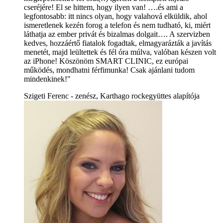
cseréjére! El se hittem, hogy ilyen van! ….és ami a
legfontosabb: itt nincs olyan, hogy valahová elküldik, ahol
ismeretlenek kezén forog a telefon és nem tudható, ki, miért
láthatja az ember privát és bizalmas dolgait…. A szervizben
kedves, hozzáértő fiatalok fogadtak, elmagyarázták a javítás
menetét, majd leültettek és fél óra múlva, valóban készen volt
az iPhone! Köszönöm SMART CLINIC, ez európai
működés, mondhatni férfimunka! Csak ajánlani tudom
mindenkinek!"
Szigeti Ferenc - zenész, Karthago rockegyüttes alapítója