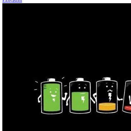
Elolvasom