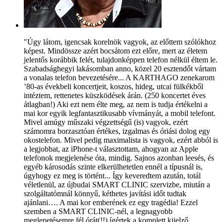
"Úgy látom, igencsak korelnök vagyok, az előttem szólókhoz
képest. Mindössze azért bocsátom ezt előre, mert az életem
jelentős korábbik felét, tulajdonképpen telefon nélkül éltem le.
Szabadsághegyi lakásomban anno, közel 20 esztendőt vártam
a vonalas telefon bevezetésére... A KARTHAGO zenekarom
’80-as évekbeli koncertjeit, koszos, hideg, utcai fülkékből
intéztem, rettenetes küszködések árán. (250 koncertet éves
átlagban!) Aki ezt nem élte meg, az nem is tudja értékelni a
mai kor egyik legfantasztikusabb vívmányát, a mobil telefont.
Mivel amúgy műszaki végzettségű (is) vagyok, ezért
számomra borzasztóan értékes, izgalmas és óriási dolog egy
okostelefon. Mivel pedig maximalista is vagyok, ezért abból is
a legjobbat, az iPhone-t választottam, ahogyan az Apple
telefonok megjelenése óta, mindig. Sajnos azonban leesés, és
egyéb károsodás szinte elkerülhetetlen ennél a típusnál is,
úgyhogy ez meg is történt... Így keveredtem azután, totál
véletlenül, az újbudai SMART CLINIC szervizbe, miután a
szolgáltatómnál könnyű, kéthetes javítási időt tudtak
ajánlani…. A mai kor emberének ez egy tragédia! Ezzel
szemben a SMART CLINIC-nél, a legnagyobb
meglepetésemre fél órát(!!) ígértek a komplett kijelző