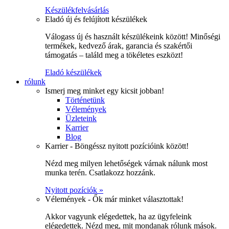
Készülékfelvásárlás
Eladó új és felújított készülékek
Válogass új és használt készülékeink között! Minőségi
termékek, kedvező árak, garancia és szakértői
támogatás – találd meg a tökéletes eszközt!
Eladó készülékek
rólunk
Ismerj meg minket egy kicsit jobban!
Történetünk
Vélemények
Üzleteink
Karrier
Blog
Karrier - Böngéssz nyitott pozícióink között!
Nézd meg milyen lehetőségek várnak nálunk most
munka terén. Csatlakozz hozzánk.
Nyitott pozíciók »
Vélemények - Ők már minket választottak!
Akkor vagyunk elégedettek, ha az ügyfeleink
elégedettek. Nézd meg, mit mondanak rólunk mások.