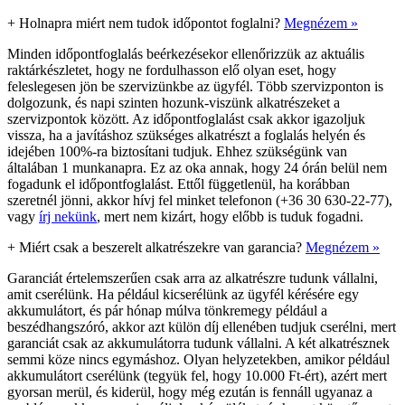
+
Holnapra miért nem tudok időpontot foglalni?
Megnézem »
Minden időpontfoglalás beérkezésekor ellenőrizzük az aktuális
raktárkészletet, hogy ne fordulhasson elő olyan eset, hogy
feleslegesen jön be szervizünkbe az ügyfél. Több szervizponton is
dolgozunk, és napi szinten hozunk-viszünk alkatrészeket a
szervizpontok között. Az időpontfoglalást csak akkor igazoljuk
vissza, ha a javításhoz szükséges alkatrészt a foglalás helyén és
idejében 100%-ra biztosítani tudjuk. Ehhez szükségünk van
általában 1 munkanapra. Ez az oka annak, hogy 24 órán belül nem
fogadunk el időpontfoglalást. Ettől függetlenül, ha korábban
szeretnél jönni, akkor hívj fel minket telefonon (+36 30 630-22-77),
vagy
írj nekünk
, mert nem kizárt, hogy előbb is tuduk fogadni.
+
Miért csak a beszerelt alkatrészekre van garancia?
Megnézem »
Garanciát értelemszerűen csak arra az alkatrészre tudunk vállalni,
amit cserélünk. Ha például kicserélünk az ügyfél kérésére egy
akkumulátort, és pár hónap múlva tönkremegy például a
beszédhangszóró, akkor azt külön díj ellenében tudjuk cserélni, mert
garanciát csak az akkumulátorra tudunk vállalni. A két alkatrésznek
semmi köze nincs egymáshoz. Olyan helyzetekben, amikor például
akkumulátort cserélünk (tegyük fel, hogy 10.000 Ft-ért), azért mert
gyorsan merül, és kiderül, hogy még ezután is fennáll ugyanaz a