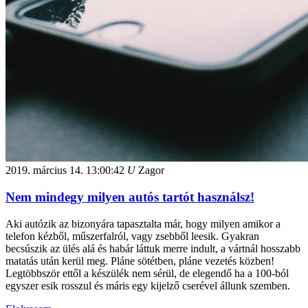
2019. március 14.
13:00:42
U
Zagor
Nem mindegy milyen autós tartót használsz!
Aki autózik az bizonyára tapasztalta már, hogy milyen amikor a
telefon kézből, műszerfalról, vagy zsebből leesik. Gyakran
becsúszik az ülés alá és habár láttuk merre indult, a vártnál hosszabb
matatás után kerül meg. Pláne sötétben, pláne vezetés közben!
Legtöbbször ettől a készülék nem sérül, de elegendő ha a 100-ból
egyszer esik rosszul és máris egy kijelző cserével állunk szemben.