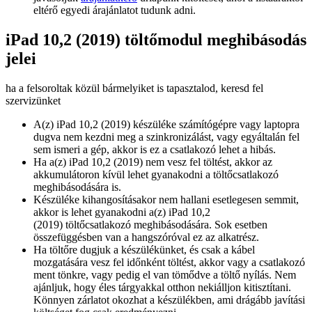
eltérő egyedi árajánlatot tudunk adni.
iPad 10,2 (2019) töltőmodul meghibásodás
jelei
ha a felsoroltak közül bármelyiket is tapasztalod, keresd fel
szervizünket
A(z) iPad 10,2 (2019) készüléke számítógépre vagy laptopra
dugva nem kezdni meg a szinkronizálást, vagy egyáltalán fel
sem ismeri a gép, akkor is ez a csatlakozó lehet a hibás.
Ha a(z) iPad 10,2 (2019) nem vesz fel töltést, akkor az
akkumulátoron kívül lehet gyanakodni a töltőcsatlakozó
meghibásodására is.
Készüléke kihangosításakor nem hallani esetlegesen semmit,
akkor is lehet gyanakodni a(z) iPad 10,2
(2019) töltőcsatlakozó meghibásodására. Sok esetben
összefüggésben van a hangszóróval ez az alkatrész.
Ha töltőre dugjuk a készülékünket, és csak a kábel
mozgatására vesz fel időnként töltést, akkor vagy a csatlakozó
ment tönkre, vagy pedig el van tömődve a töltő nyílás. Nem
ajánljuk, hogy éles tárgyakkal otthon nekiálljon kitisztítani.
Könnyen zárlatot okozhat a készülékben, ami drágább javítási