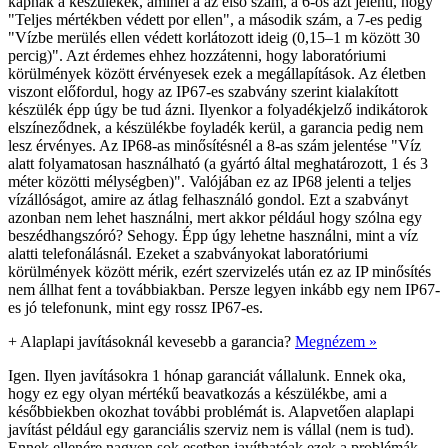
kapnak a készülékek, aminél a az első szám, a 6-os azt jelenti, hogy
"Teljes mértékben védett por ellen", a második szám, a 7-es pedig
"Vízbe merülés ellen védett korlátozott ideig (0,15–1 m között 30
percig)". Azt érdemes ehhez hozzátenni, hogy laboratóriumi
körülmények között érvényesek ezek a megállapítások. Az életben
viszont előfordul, hogy az IP67-es szabvány szerint kialakított
készülék épp úgy be tud ázni. Ilyenkor a folyadékjelző indikátorok
elszíneződnek, a készülékbe foyladék kerül, a garancia pedig nem
lesz érvényes. Az IP68-as minősítésnél a 8-as szám jelentése "Víz
alatt folyamatosan használható (a gyártó által meghatározott, 1 és 3
méter közötti mélységben)". Valójában ez az IP68 jelenti a teljes
vízállóságot, amire az átlag felhasználó gondol. Ezt a szabványt
azonban nem lehet használni, mert akkor például hogy szólna egy
beszédhangszóró? Sehogy. Épp úgy lehetne használni, mint a víz
alatti telefonálásnál. Ezeket a szabványokat laboratóriumi
körülmények között mérik, ezért szervizelés után ez az IP minősítés
nem állhat fent a továbbiakban. Persze legyen inkább egy nem IP67-
es jó telefonunk, mint egy rossz IP67-es.
+
Alaplapi javításoknál kevesebb a garancia?
Megnézem »
Igen. Ilyen javításokra 1 hónap garanciát vállalunk. Ennek oka,
hogy ez egy olyan mértékű beavatkozás a készülékbe, ami a
későbbiekben okozhat további problémát is. Alapvetően alaplapi
javítást például egy garanciális szerviz nem is vállal (nem is tud).
Ennek ellenére nagyon sok esetben javíthatóak ezek a problémák,