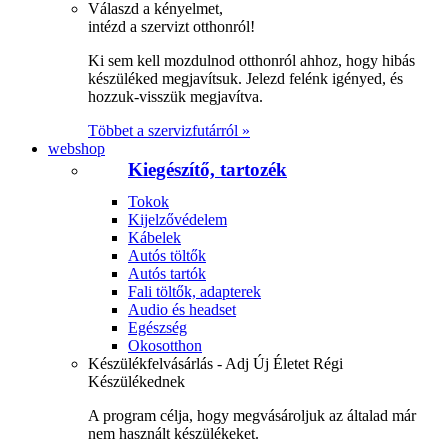
Válaszd a kényelmet,
intézd a szervizt otthonról!
Ki sem kell mozdulnod otthonról ahhoz, hogy hibás
készüléked megjavítsuk. Jelezd felénk igényed, és
hozzuk-visszük megjavítva.
Többet a szervizfutárról »
webshop
Kiegészítő, tartozék
Tokok
Kijelzővédelem
Kábelek
Autós töltők
Autós tartók
Fali töltők, adapterek
Audio és headset
Egészség
Okosotthon
Készülékfelvásárlás - Adj Új Életet Régi
Készülékednek
A program célja, hogy megvásároljuk az általad már
nem használt készülékeket.