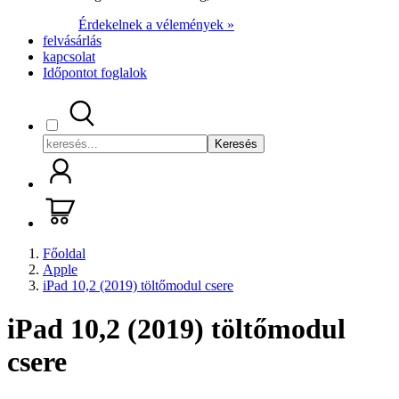
Érdekelnek a vélemények »
felvásárlás
kapcsolat
Időpontot foglalok
Keresés
Főoldal
Apple
iPad 10,2 (2019) töltőmodul csere
iPad 10,2 (2019) töltőmodul
csere