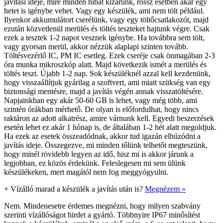
javítási ideje, mire minden hibát kizárunk, rossz esetben akár egy
hetet is igénybe vehet. Vagy egy készülék, ami nem tölt például.
Ilyenkor akkumulátort cserélünk, vagy egy töltőcsatlakozót, majd
ezután közvetlenül merülés és töltés teszteket hajtunk végre. Csak
ezek a tesztek 1-2 napot vesznek igénybe. Ha továbbra sem tölt,
vagy gyorsan merül, akkor nézzük alaplapi szinten tovább.
Töltésvezérlő IC, PM IC esetleg. Ezek cseréje csak önmagában 2-3
óra munka mikroszkóp alatt. Majd következik ismét a merülés és
töltés teszt. Újabb 1-2 nap. Sok készüléknél azzal kell kezdenünk,
hogy visszaállítjuk gyárilag a szoftvert, ami miatt szükség van egy
biztonsági mentésre, majd a javítás végén annak visszatöltésére.
Napjainkban egy akár 50-60 GB is lehet, vagy még több, ami
szintén órákban mérhető. De olyan is előfordulhat, hogy nincs
raktáron az adott alkatrész, amire várnunk kell. Egyedi beszerzések
esetén lehet ez akár 1 hónap is, de általában 1-2 hét alatt megoldjuk.
Ha ezek az esetek összeadódnak, akkor tud igazán elhúzódni a
javítás ideje. Összegezve, mi minden tőlünk telhetőt megteszünk,
hogy minél rövidebb legyen az idő, hisz mi is akkor járunk a
legjobban, ez közös érdekünk. Feleslegesen mi sem ülünk
készülékeken, mert magától nem fog meggyógyulni.
+
Vízálló marad a készülék a javítás után is?
Megnézem »
Nem. Mindenesetre érdemes megnézni, hogy milyen szabvány
szerinti vízállóságot hirdet a gyártó. Többnyire IP67 minősítést