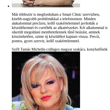
Már többször is megfordultam a Smart Clinic szervizben,
kisebb-nagyobb problémákkal a telefonomon. Minden
alakalommal precízen, kellő szakértelemmel javították a
készülékeimet és cserélték az alkatrészeket. Két alkalommal is
sikerült megoldani menthetetlennek tűnő beázást, aminek
köszönhetően, szinte új készüléket kaptam vissza. Precíz,
pontos, gyors szerviz, kellő szakértelemmel.
Széll Tamás Michelin-csillagos magyar szakács, konyhafőnök