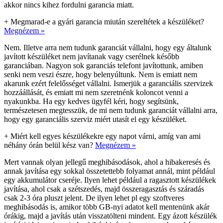
akkor nincs kihez fordulni garancia miatt.
+
Megmarad-e a gyári garancia miután szereltétek a készüléket?
Megnézem »
Nem. Illetve arra nem tudunk garanciát vállalni, hogy egy általunk
javított készüléket nem javítanak vagy cserélnek később
garanciában. Nagyon sok garanciás telefont javítottunk, amiben
senki nem veszi észre, hogy belenyúltunk. Nem is emiatt nem
akarunk ezért felelősséget vállalni. Ismerjük a garanciális szervizek
hozzáállását, és emiatt mi nem szeretnénk koloncot venni a
nyakunkba. Ha egy kedves ügyfél kéri, hogy segítsünk,
természetesen megtesszük, de mi nem tudunk garanciát vállalni arra,
hogy egy garanciális szerviz miért utasít el egy készüléket.
+
Miért kell egyes készülékekre egy napot várni, amíg van ami
néhány órán belül kész van?
Megnézem »
Mert vannak olyan jellegű meghibásodások, ahol a hibakeresés és
annak javítása egy sokkal összetettebb folyamat annál, mint például
egy akkumulátor cseréje. Ilyen lehet például a ragasztott készülékek
javítása, ahol csak a szétszedés, majd összeragasztás és száradás
csak 2-3 óra pluszt jelent. De ilyen lehet pl egy szoftveres
meghibásodás is, amikor több GB-nyi adatot kell mentenünk akár
órákig, majd a javítás után visszatölteni mindent. Egy ázott készülék