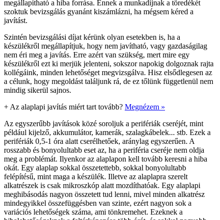
megállapítható a hiba forrása. Ennek a munkadíjnak a töredékét
szoktuk bevizsgálás gyanánt kiszámlázni, ha mégsem kéred a
javítást.
Szintén bevizsgálási díjat kérünk olyan esetekben is, ha a
készülékről megállapítjuk, hogy nem javítható, vagy gazdaságilag
nem éri meg a javítás. Erre azért van szükség, mert mire egy
készülékről ezt ki merjük jelenteni, sokszor napokig dolgoznak rajta
kollégáink, minden lehetőséget megvizsgálva. Hisz elsődlegesen az
a célunk, hogy megoldást találjunk rá, de ez tőlünk függetlenül nem
mindig sikerül sajnos.
+
Az alaplapi javítás miért tart tovább?
Megnézem »
Az egyszerűbb javítások közé soroljuk a perifériák cseréjét, mint
például kijelző, akkumulátor, kamerák, szalagkábelek... stb. Ezek a
perifériák 0,5-1 óra alatt cserélhetőek, aránylag egyszerűen. A
rosszabb és bonyolultabb eset az, ha a periféria cseréje nem oldja
meg a problémát. Ilyenkor az alaplapon kell tovább keresni a hiba
okát. Egy alaplap sokkal összetettebb, sokkal bonyolultabb
felépítésű, mint maga a készülék. Illetve az alaplapra szerelt
alkatrészek is csak mikroszkóp alatt mozdíthatóak. Egy alaplapi
meghibásodás nagyon összetett tud lenni, mivel minden alkatrész
mindegyikkel összefüggésben van szinte, ezért nagyon sok a
variációs lehetőségek száma, ami tönkremehet. Ezeknek a