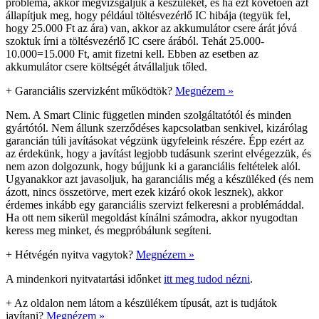
probléma, akkor megvizsgáljuk a készüléket, és ha ezt követően azt
állapítjuk meg, hogy például töltésvezérlő IC hibája (tegyük fel,
hogy 25.000 Ft az ára) van, akkor az akkumulátor csere árát jóvá
szoktuk írni a töltésvezérlő IC csere árából. Tehát 25.000-
10.000=15.000 Ft, amit fizetni kell. Ebben az esetben az
akkumulátor csere költségét átvállaljuk tőled.
+
Garanciális szervizként működtök?
Megnézem »
Nem. A Smart Clinic független minden szolgáltatótól és minden
gyártótól. Nem állunk szerződéses kapcsolatban senkivel, kizárólag
garancián túli javításokat végzünk ügyfeleink részére. Épp ezért az
az érdekünk, hogy a javítást legjobb tudásunk szerint elvégezzük, és
nem azon dolgozunk, hogy bújjunk ki a garanciális feltételek alól.
Ugyanakkor azt javasoljuk, ha garanciális még a készüléked (és nem
ázott, nincs összetörve, mert ezek kizáró okok lesznek), akkor
érdemes inkább egy garanciális szervizt felkeresni a problémáddal.
Ha ott nem sikerül megoldást kínálni számodra, akkor nyugodtan
keress meg minket, és megpróbálunk segíteni.
+
Hétvégén nyitva vagytok?
Megnézem »
A mindenkori nyitvatartási időnket
itt meg tudod nézni
.
+
Az oldalon nem látom a készülékem típusát, azt is tudjátok
javítani?
Megnézem »