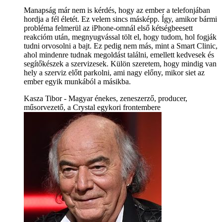
Manapság már nem is kérdés, hogy az ember a telefonjában
hordja a fél életét. Ez velem sincs másképp. Így, amikor bármi
probléma felmerül az iPhone-omnál első kétségbeesett
reakcióm után, megnyugvással tölt el, hogy tudom, hol fogják
tudni orvosolni a bajt. Ez pedig nem más, mint a Smart Clinic,
ahol mindenre tudnak megoldást találni, emellett kedvesek és
segítőkészek a szervizesek. Külön szeretem, hogy mindig van
hely a szerviz előtt parkolni, ami nagy előny, mikor siet az
ember egyik munkából a másikba.
Kasza Tibor - Magyar énekes, zeneszerző, producer,
műsorvezető, a Crystal egykori frontembere