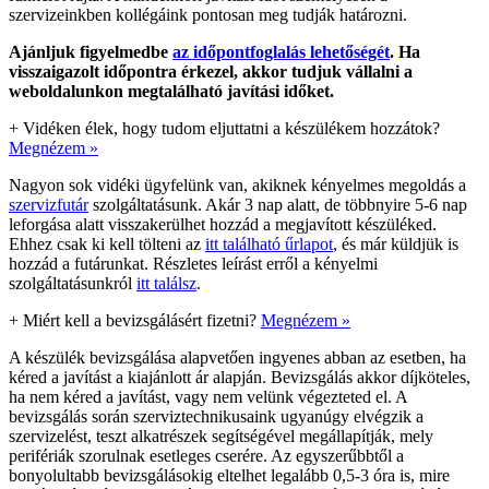
szervizeinkben kollégáink pontosan meg tudják határozni.
Ajánljuk figyelmedbe
az időpontfoglalás lehetőségét
. Ha
visszaigazolt időpontra érkezel, akkor tudjuk vállalni a
weboldalunkon megtalálható javítási időket.
+
Vidéken élek, hogy tudom eljuttatni a készülékem hozzátok?
Megnézem »
Nagyon sok vidéki ügyfelünk van, akiknek kényelmes megoldás a
szervizfutár
szolgáltatásunk. Akár 3 nap alatt, de többnyire 5-6 nap
leforgása alatt visszakerülhet hozzád a megjavított készüléked.
Ehhez csak ki kell tölteni az
itt található űrlapot
, és már küldjük is
hozzád a futárunkat. Részletes leírást erről a kényelmi
szolgáltatásunkról
itt találsz
.
+
Miért kell a bevizsgálásért fizetni?
Megnézem »
A készülék bevizsgálása alapvetően ingyenes abban az esetben, ha
kéred a javítást a kiajánlott ár alapján. Bevizsgálás akkor díjköteles,
ha nem kéred a javítást, vagy nem velünk végezteted el. A
bevizsgálás során szerviztechnikusaink ugyanúgy elvégzik a
szervizelést, teszt alkatrészek segítségével megállapítják, mely
perifériák szorulnak esetleges cserére. Az egyszerűbbtől a
bonyolultabb bevizsgálásokig eltelhet legalább 0,5-3 óra is, mire