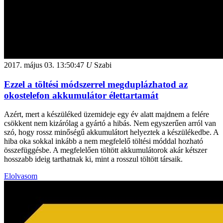
2017. május 03.
13:50:47
U
Szabi
Ezzel a töltési módszerrel megduplázhatod az
okostelefon akkumulátor élettartamát
Azért, mert a készüléked üzemideje egy év alatt majdnem a felére
csökkent nem kizárólag a gyártó a hibás. Nem egyszerűen arról van
szó, hogy rossz minőségű akkumulátort helyeztek a készülékedbe. A
hiba oka sokkal inkább a nem megfelelő töltési móddal hozható
összefüggésbe. A megfelelően töltött akkumulátorok akár kétszer
hosszabb ideig tarthatnak ki, mint a rosszul töltött társaik.
Elolvasom