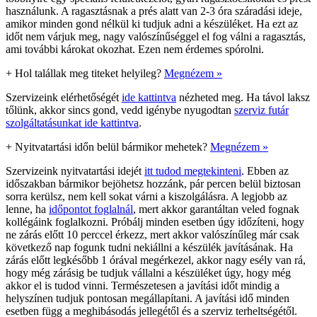
használunk. A ragasztásnak a prés alatt van 2-3 óra száradási ideje,
amikor minden gond nélkül ki tudjuk adni a készüléket. Ha ezt az
időt nem várjuk meg, nagy valószínűséggel el fog válni a ragasztás,
ami további károkat okozhat. Ezen nem érdemes spórolni.
+
Hol talállak meg titeket helyileg?
Megnézem »
Szervizeink elérhetőségét
ide kattintva
nézheted meg. Ha távol laksz
tőlünk, akkor sincs gond, vedd igénybe nyugodtan
szerviz futár
szolgáltatásunkat ide kattintva
.
+
Nyitvatartási időn belül bármikor mehetek?
Megnézem »
Szervizeink nyitvatartási idejét
itt tudod megtekinteni
. Ebben az
időszakban bármikor bejöhetsz hozzánk, pár percen belül biztosan
sorra kerülsz, nem kell sokat várni a kiszolgálásra. A legjobb az
lenne, ha
időpontot foglalnál
, mert akkor garantáltan veled fognak
kollégáink foglalkozni. Próbálj minden esetben úgy időzíteni, hogy
ne zárás előtt 10 perccel érkezz, mert akkor valószínűleg már csak
következő nap fogunk tudni nekiállni a készülék javításának. Ha
zárás előtt legkésőbb 1 órával megérkezel, akkor nagy esély van rá,
hogy még zárásig be tudjuk vállalni a készüléket úgy, hogy még
akkor el is tudod vinni. Természetesen a javítási időt mindig a
helyszínen tudjuk pontosan megállapítani. A javítási idő minden
esetben függ a meghibásodás jellegétől és a szerviz terheltségétől.