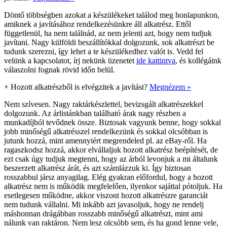
Döntő többségben azokat a készülékeket találod meg honlapunkon,
amiknek a javításához rendelkezésünkre áll alkatrész. Ettől
függetlenül, ha nem találnád, az nem jelenti azt, hogy nem tudjuk
javítani. Nagy külföldi beszállítókkal dolgozunk, sok alkatrészt be
tudunk szerezni, így lehet a te készülékedhez valót is. Vedd fel
velünk a kapcsolatot, írj nekünk üzenetet
ide kattintva
, és kollégáink
válaszolni fognak rövid időn belül.
+
Hozott alkatrészből is elvégzitek a javítást?
Megnézem »
Nem szívesen. Nagy raktárkészlettel, bevizsgált alkatrészekkel
dolgozunk. Az árlistánkban található árak nagy részben a
munkadíjból tevődnek össze. Biztosak vagyunk benne, hogy sokkal
jobb minőségű alkatrésszel rendelkezünk és sokkal olcsóbban is
jutunk hozzá, mint amennyiért megrendeled pl. az eBay-ről. Ha
ragaszkodsz hozzá, akkor elvállaljuk hozott alkatrész beépítését, de
ezt csak úgy tudjuk megtenni, hogy az árból levonjuk a mi általunk
beszerzett alkatrész árát, és azt számlázzuk ki. Így biztosan
rosszabbul jársz anyagilag. Elég gyakran előfordul, hogy a hozott
alkatrész nem is működik megfelelően, ilyenkor sajáttal pótoljuk. Ha
esetlegesen működne, akkor viszont hozott alkatrészre garanciát
nem tudunk vállalni. Mi inkább azt javasoljuk, hogy ne rendelj
máshonnan drágábban rosszabb minőségű alkatrészt, mint ami
nálunk van raktáron. Nem lesz olcsóbb sem, és ha gond lenne vele,