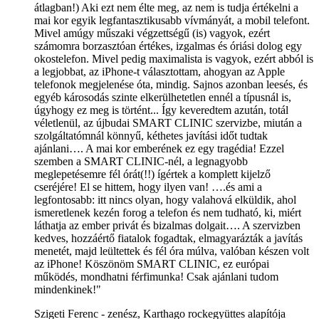
átlagban!) Aki ezt nem élte meg, az nem is tudja értékelni a
mai kor egyik legfantasztikusabb vívmányát, a mobil telefont.
Mivel amúgy műszaki végzettségű (is) vagyok, ezért
számomra borzasztóan értékes, izgalmas és óriási dolog egy
okostelefon. Mivel pedig maximalista is vagyok, ezért abból is
a legjobbat, az iPhone-t választottam, ahogyan az Apple
telefonok megjelenése óta, mindig. Sajnos azonban leesés, és
egyéb károsodás szinte elkerülhetetlen ennél a típusnál is,
úgyhogy ez meg is történt... Így keveredtem azután, totál
véletlenül, az újbudai SMART CLINIC szervizbe, miután a
szolgáltatómnál könnyű, kéthetes javítási időt tudtak
ajánlani…. A mai kor emberének ez egy tragédia! Ezzel
szemben a SMART CLINIC-nél, a legnagyobb
meglepetésemre fél órát(!!) ígértek a komplett kijelző
cseréjére! El se hittem, hogy ilyen van! ….és ami a
legfontosabb: itt nincs olyan, hogy valahová elküldik, ahol
ismeretlenek kezén forog a telefon és nem tudható, ki, miért
láthatja az ember privát és bizalmas dolgait…. A szervizben
kedves, hozzáértő fiatalok fogadtak, elmagyarázták a javítás
menetét, majd leültettek és fél óra múlva, valóban készen volt
az iPhone! Köszönöm SMART CLINIC, ez európai
működés, mondhatni férfimunka! Csak ajánlani tudom
mindenkinek!"
Szigeti Ferenc - zenész, Karthago rockegyüttes alapítója