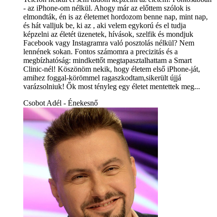
- az iPhone-om nélkül. Ahogy már az előttem szólok is
elmondták, én is az életemet hordozom benne nap, mint nap,
és hát valljuk be, ki az , aki velem egykorú és el tudja
képzelni az életét üzenetek, hívások, szelfik és mondjuk
Facebook vagy Instagramra való posztolás nélkül? Nem
lennének sokan. Fontos számomra a precizitás és a
megbízhatóság: mindkettőt megtapasztalhattam a Smart
Clinic-nél! Köszönöm nekik, hogy életem első iPhone-ját,
amihez foggal-körömmel ragaszkodtam,sikerült újjá
varázsolniuk! Ők most tényleg egy életet mentettek meg...
Csobot Adél - Énekesnő