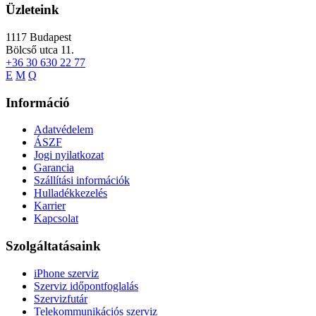
Üzleteink
1117
Budapest
Bölcső utca 11.
+36 30 630 22 77
E
M
Q
Információ
Adatvédelem
ÁSZF
Jogi nyilatkozat
Garancia
Szállítási információk
Hulladékkezelés
Karrier
Kapcsolat
Szolgáltatásaink
iPhone szerviz
Szerviz időpontfoglalás
Szervizfutár
Telekommunikációs szerviz