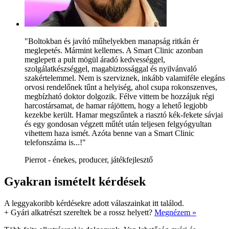
"Boltokban és javító műhelyekben manapság ritkán ér
meglepetés. Mármint kellemes. A Smart Clinic azonban
meglepett a pult mögül áradó kedvességgel,
szolgálatkészséggel, magabiztossággal és nyilvánvaló
szakértelemmel. Nem is szerviznek, inkább valamiféle elegáns
orvosi rendelőnek tűnt a helyiség, ahol csupa rokonszenves,
megbízható doktor dolgozik. Félve vittem be hozzájuk régi
harcostársamat, de hamar rájöttem, hogy a lehető legjobb
kezekbe került. Hamar megszűntek a riasztó kék-fekete sávjai
és egy gondosan végzett műtét után teljesen felgyógyultan
vihettem haza ismét. Azóta benne van a Smart Clinic
telefonszáma is...!"
Pierrot - énekes, producer, játékfejlesztő
Gyakran ismételt kérdések
A leggyakoribb kérdésekre adott válaszainkat itt találod.
+
Gyári alkatrészt szereltek be a rossz helyett?
Megnézem »