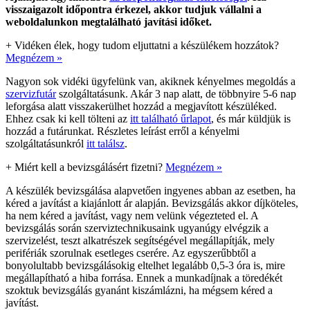
visszaigazolt időpontra érkezel, akkor tudjuk vállalni a
weboldalunkon megtalálható javítási időket.
+
Vidéken élek, hogy tudom eljuttatni a készülékem hozzátok?
Megnézem »
Nagyon sok vidéki ügyfelünk van, akiknek kényelmes megoldás a
szervizfutár
szolgáltatásunk. Akár 3 nap alatt, de többnyire 5-6 nap
leforgása alatt visszakerülhet hozzád a megjavított készüléked.
Ehhez csak ki kell tölteni az
itt található űrlapot
, és már küldjük is
hozzád a futárunkat. Részletes leírást erről a kényelmi
szolgáltatásunkról
itt találsz
.
+
Miért kell a bevizsgálásért fizetni?
Megnézem »
A készülék bevizsgálása alapvetően ingyenes abban az esetben, ha
kéred a javítást a kiajánlott ár alapján. Bevizsgálás akkor díjköteles,
ha nem kéred a javítást, vagy nem velünk végezteted el. A
bevizsgálás során szerviztechnikusaink ugyanúgy elvégzik a
szervizelést, teszt alkatrészek segítségével megállapítják, mely
perifériák szorulnak esetleges cserére. Az egyszerűbbtől a
bonyolultabb bevizsgálásokig eltelhet legalább 0,5-3 óra is, mire
megállapítható a hiba forrása. Ennek a munkadíjnak a töredékét
szoktuk bevizsgálás gyanánt kiszámlázni, ha mégsem kéred a
javítást.