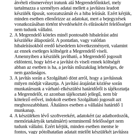
átvételi elismervényt iratunk alá Megrendelőinkkel, mely
tartalmazza a személyes adatai mellett a javításra leadott
készülék típusát, sorozatszámát és a hiba leírását. Ezért kérjük,
minden esetben ellenőrizze az adatokat, mert a bejegyzések
vonatkozásában történt tévedésekért és elírásokért felelősséget
nem tudunk vállalni.
A Megrendelő köteles minél pontosabb hibaleírást adni
készüléke állapotáról. A pontatlan, vagy valótlan
hibaleírásokból eredő késedelem következményeit, valamint
az ennek esetleges költségeit a Megrendelő viseli.
Amennyiben a készülék javítható, a Megrendelő jogosult
eldönteni, hogy kéri-e a javítást és viseli ennek költségét
abban az esetben is ha, a javítás műszakilag lehetséges, de
nem gazdaságos.
A javítás során a Szolgáltató dönt arról, hogy a javításnak
milyen módját választja. A javítási árajánlat közlése során
munkatársunk a várható elkészülési határidőről is tájékoztatja
a Megrendelőt, ez azonban tájékoztató jellegű, nem bír
kötelező erővel, indokolt esetben Szolgáltató jogosult azt
meghosszabbítani. Általános esetben a vállalási határidő 1
munkanap.
A készüléken lévő szoftverekért, adatokért (az adathordozók,
memóriakártyák tartalmáért) semminemű felelősséget nem
tudunk vállalni. Ezért kérjük, minden esetben mentse le
fontos, vagy pótolhatatlan adatait mielőtt készülékét javításra