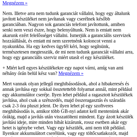
Megnézem »
Nem. Illetve arra nem tudunk garanciát vállalni, hogy egy általunk
javított készüléket nem javítanak vagy cserélnek később
garanciában. Nagyon sok garanciás telefont javítottunk, amiben
senki nem veszi észre, hogy belenyúltunk. Nem is emiatt nem
akarunk ezért felelősséget vállalni. Ismerjük a garanciális szervizek
hozzáállását, és emiatt mi nem szeretnénk koloncot venni a
nyakunkba. Ha egy kedves ügyfél kéri, hogy segítsünk,
természetesen megtesszük, de mi nem tudunk garanciát vállalni arra,
hogy egy garanciális szerviz miért utasít el egy készüléket.
+
Miért kell egyes készülékekre egy napot várni, amíg van ami
néhány órán belül kész van?
Megnézem »
Mert vannak olyan jellegű meghibásodások, ahol a hibakeresés és
annak javítása egy sokkal összetettebb folyamat annál, mint például
egy akkumulátor cseréje. Ilyen lehet például a ragasztott készülékek
javítása, ahol csak a szétszedés, majd összeragasztás és száradás
csak 2-3 óra pluszt jelent. De ilyen lehet pl egy szoftveres
meghibásodás is, amikor több GB-nyi adatot kell mentenünk akár
órákig, majd a javítás után visszatölteni mindent. Egy ázott készülék
javítási ideje, mire minden hibát kizárunk, rossz esetben akár egy
hetet is igénybe vehet. Vagy egy készülék, ami nem tölt például.
Ilyenkor akkumulátort cserélünk, vagy egy töltőcsatlakozót, majd