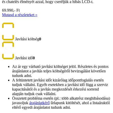
és chatelés élményét azzal, hogy cseréljük a hibás LCD-t.
69.990,- Ft
Mutasd a részleteket »
Javítási költség
0
Javítási idő
0
Az ár egy várható javítási költséget jelöl. Részletes és pontos
árajánlatot a javítás teljes költségéről bevizsgálást követően
tudunk adni.
A feltüntetett javítási időt kizárólag időpontfoglalás esetén
tudjuk vállalni. Egyéb esetekben a javítási idő függ a szerviz
kapacitásától és a javítás megkezdését érkezési sorrend
alapján tudjuk csak vállalni.
Összetett probléma esetén (pl.: több alkatrész meghibásodása)
javasoljuk
árajánlatkérő
űrlapunk kitöltését, ahol a listaáraktól
eltérő egyedi árajánlatot tudunk adni.