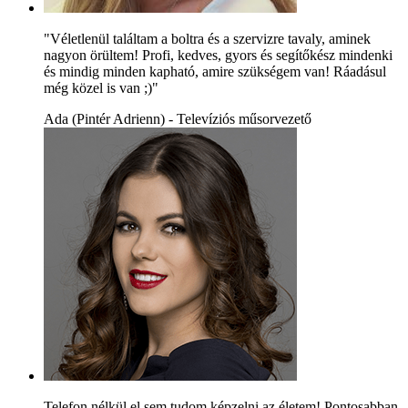
"Véletlenül találtam a boltra és a szervizre tavaly, aminek
nagyon örültem! Profi, kedves, gyors és segítőkész mindenki
és mindig minden kapható, amire szükségem van! Ráadásul
még közel is van ;)"
Ada (Pintér Adrienn) - Televíziós műsorvezető
Telefon nélkül el sem tudom képzelni az életem! Pontosabban