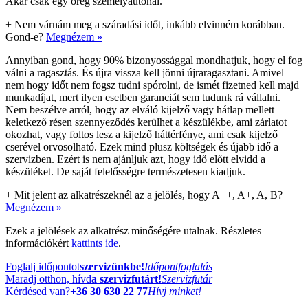
Akár csak egy öreg személyautónál.
+
Nem várnám meg a száradási időt, inkább elvinném korábban.
Gond-e?
Megnézem »
Annyiban gond, hogy 90% bizonyossággal mondhatjuk, hogy el fog
válni a ragasztás. És újra vissza kell jönni újraragasztani. Amivel
nem hogy időt nem fogsz tudni spórolni, de ismét fizetned kell majd
munkadíjat, mert ilyen esetben garanciát sem tudunk rá vállalni.
Nem beszélve arról, hogy az elváló kijelző vagy hátlap mellett
keletkező résen szennyeződés kerülhet a készülékbe, ami zárlatot
okozhat, vagy foltos lesz a kijelző háttérfénye, ami csak kijelző
cserével orvosolható. Ezek mind plusz költségek és újabb idő a
szervizben. Ezért is nem ajánljuk azt, hogy idő előtt elvidd a
készüléket. De saját felelősségre természetesen kiadjuk.
+
Mit jelent az alkatrészeknél az a jelölés, hogy A++, A+, A, B?
Megnézem »
Ezek a jelölések az alkatrész minőségére utalnak. Részletes
információkért
kattints ide
.
Foglalj időpontot
szervizünkbe!
Időpontfoglalás
Maradj otthon, hívd
a szervizfutárt!
Szervizfutár
Kérdésed van?
+36 30 630 22 77
Hívj minket!