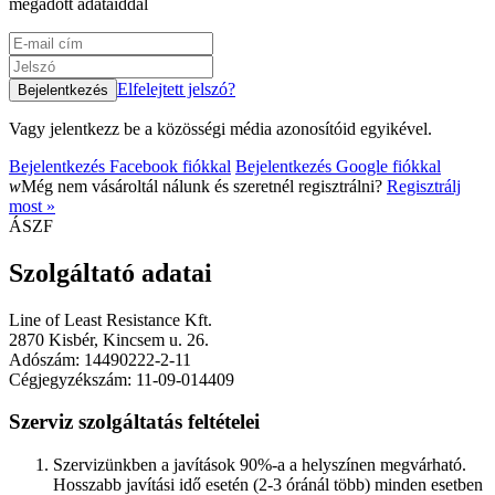
megadott adataiddal
Elfelejtett jelszó?
Vagy jelentkezz be a közösségi média azonosítóid egyikével.
Bejelentkezés Facebook fiókkal
Bejelentkezés Google fiókkal
w
Még nem vásároltál nálunk és szeretnél regisztrálni?
Regisztrálj
most »
ÁSZF
Szolgáltató adatai
Line of Least Resistance Kft.
2870 Kisbér, Kincsem u. 26.
Adószám: 14490222-2-11
Cégjegyzékszám: 11-09-014409
Szerviz szolgáltatás feltételei
Szervizünkben a javítások 90%-a a helyszínen megvárható.
Hosszabb javítási idő esetén (2-3 óránál több) minden esetben