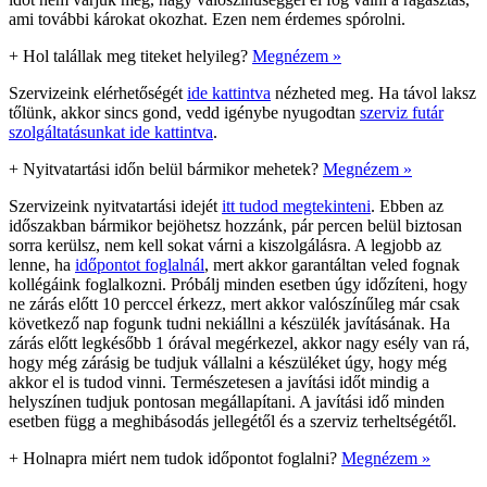
ami további károkat okozhat. Ezen nem érdemes spórolni.
+
Hol talállak meg titeket helyileg?
Megnézem »
Szervizeink elérhetőségét
ide kattintva
nézheted meg. Ha távol laksz
tőlünk, akkor sincs gond, vedd igénybe nyugodtan
szerviz futár
szolgáltatásunkat ide kattintva
.
+
Nyitvatartási időn belül bármikor mehetek?
Megnézem »
Szervizeink nyitvatartási idejét
itt tudod megtekinteni
. Ebben az
időszakban bármikor bejöhetsz hozzánk, pár percen belül biztosan
sorra kerülsz, nem kell sokat várni a kiszolgálásra. A legjobb az
lenne, ha
időpontot foglalnál
, mert akkor garantáltan veled fognak
kollégáink foglalkozni. Próbálj minden esetben úgy időzíteni, hogy
ne zárás előtt 10 perccel érkezz, mert akkor valószínűleg már csak
következő nap fogunk tudni nekiállni a készülék javításának. Ha
zárás előtt legkésőbb 1 órával megérkezel, akkor nagy esély van rá,
hogy még zárásig be tudjuk vállalni a készüléket úgy, hogy még
akkor el is tudod vinni. Természetesen a javítási időt mindig a
helyszínen tudjuk pontosan megállapítani. A javítási idő minden
esetben függ a meghibásodás jellegétől és a szerviz terheltségétől.
+
Holnapra miért nem tudok időpontot foglalni?
Megnézem »