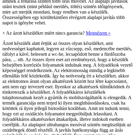
aminek a feltárása szintén több órás művelet. Az alaplapi javítások
utáni tesztek (mint például merülés, töltés) szintén időigényesek,
mire azt merjük mondani, hogy rendben van a készülék.
Összességében egy körültekintően elvégzett alaplapi javítás több
napot is igénybe vehet.
+
Az ázott készülékre miért nincs garancia?
Megnézem »
Ázott készülék alatt értjük az összes olyan készüléket, ami
nedvességet kaphatott, legyen az vízcsepp, eső, medencébe merülés,
ráfolyt a kávé, beleesett a wc-be, lecsapódott benne a fürdőszoba
pára, ... stb. Az összes ilyen eset azt eredményezi, hogy a készülék
belsejében korróziós folyamatok indulnak meg. A folyadékok vezető
képességgel rendelkeznek. Az elektromosság mindig a legkisebb
ellenállás felé közlekedik. Így ha nedvesség éri a készüléket, akkor
az elektromos áram olyan alkatrészek között hoz létre kapcsolatot,
ami nem egy tervezett eset. Ilyenkor az alkatrészek túlműködnek és
tönkreteszik a készüléket. A folyadékkáros készülékek
tulajdonosainak kezét a gyártók és mobilszolgáltatók is elengedik. A
termék garanciája nem terjed ki ilyen meghibásodásokra, csak ha
kötöttek rá ilyen jellegű biztosítást korábban. Amit mi tudunk tenni,
hogy ezt az oxidációs folyamatot megpróbáljuk lelassítani. A
folyadékkáros alkatrészeket áttakarítjuk, illetve indokolt esetben
cseréljük. Az alaplapot ultrahangos mosóval szintén megtisztítjuk az
oxidrétegek döntő részétől. A javítás hatékonysága függ az ázás