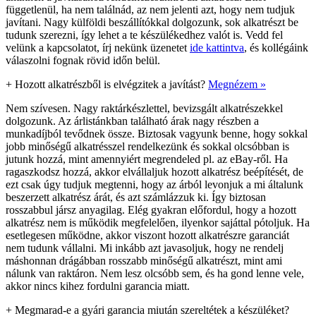
függetlenül, ha nem találnád, az nem jelenti azt, hogy nem tudjuk
javítani. Nagy külföldi beszállítókkal dolgozunk, sok alkatrészt be
tudunk szerezni, így lehet a te készülékedhez valót is. Vedd fel
velünk a kapcsolatot, írj nekünk üzenetet
ide kattintva
, és kollégáink
válaszolni fognak rövid időn belül.
+
Hozott alkatrészből is elvégzitek a javítást?
Megnézem »
Nem szívesen. Nagy raktárkészlettel, bevizsgált alkatrészekkel
dolgozunk. Az árlistánkban található árak nagy részben a
munkadíjból tevődnek össze. Biztosak vagyunk benne, hogy sokkal
jobb minőségű alkatrésszel rendelkezünk és sokkal olcsóbban is
jutunk hozzá, mint amennyiért megrendeled pl. az eBay-ről. Ha
ragaszkodsz hozzá, akkor elvállaljuk hozott alkatrész beépítését, de
ezt csak úgy tudjuk megtenni, hogy az árból levonjuk a mi általunk
beszerzett alkatrész árát, és azt számlázzuk ki. Így biztosan
rosszabbul jársz anyagilag. Elég gyakran előfordul, hogy a hozott
alkatrész nem is működik megfelelően, ilyenkor sajáttal pótoljuk. Ha
esetlegesen működne, akkor viszont hozott alkatrészre garanciát
nem tudunk vállalni. Mi inkább azt javasoljuk, hogy ne rendelj
máshonnan drágábban rosszabb minőségű alkatrészt, mint ami
nálunk van raktáron. Nem lesz olcsóbb sem, és ha gond lenne vele,
akkor nincs kihez fordulni garancia miatt.
+
Megmarad-e a gyári garancia miután szereltétek a készüléket?