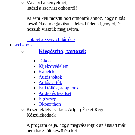
Válaszd a kényelmet,
intézd a szervizt otthonról!
Ki sem kell mozdulnod otthonról ahhoz, hogy hibás
készüléked megjavítsuk. Jelezd felénk igényed, és
hozzuk-visszük megjavítva.
Többet a szervizfutárról »
webshop
Kiegészítő, tartozék
Tokok
Kijelzővédelem
Kábelek
Autós töltők
Autós tartók
Fali töltők, adapterek
Audio és headset
Egészség
Okosotthon
Készülékfelvásárlás - Adj Új Életet Régi
Készülékednek
A program célja, hogy megvásároljuk az általad már
nem használt készülékeket.