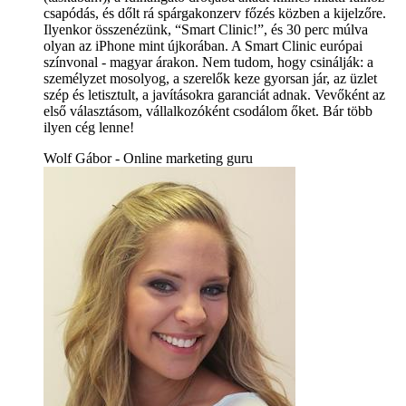
csapódás, és dőlt rá spárgakonzerv főzés közben a kijelzőre.
Ilyenkor összenézünk, “Smart Clinic!”, és 30 perc múlva
olyan az iPhone mint újkorában. A Smart Clinic európai
színvonal - magyar árakon. Nem tudom, hogy csinálják: a
személyzet mosolyog, a szerelők keze gyorsan jár, az üzlet
szép és letisztult, a javításokra garanciát adnak. Vevőként az
első választásom, vállalkozóként csodálom őket. Bár több
ilyen cég lenne!
Wolf Gábor - Online marketing guru