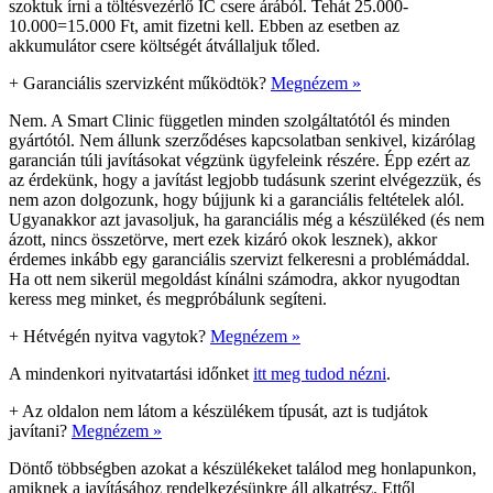
szoktuk írni a töltésvezérlő IC csere árából. Tehát 25.000-
10.000=15.000 Ft, amit fizetni kell. Ebben az esetben az
akkumulátor csere költségét átvállaljuk tőled.
+
Garanciális szervizként működtök?
Megnézem »
Nem. A Smart Clinic független minden szolgáltatótól és minden
gyártótól. Nem állunk szerződéses kapcsolatban senkivel, kizárólag
garancián túli javításokat végzünk ügyfeleink részére. Épp ezért az
az érdekünk, hogy a javítást legjobb tudásunk szerint elvégezzük, és
nem azon dolgozunk, hogy bújjunk ki a garanciális feltételek alól.
Ugyanakkor azt javasoljuk, ha garanciális még a készüléked (és nem
ázott, nincs összetörve, mert ezek kizáró okok lesznek), akkor
érdemes inkább egy garanciális szervizt felkeresni a problémáddal.
Ha ott nem sikerül megoldást kínálni számodra, akkor nyugodtan
keress meg minket, és megpróbálunk segíteni.
+
Hétvégén nyitva vagytok?
Megnézem »
A mindenkori nyitvatartási időnket
itt meg tudod nézni
.
+
Az oldalon nem látom a készülékem típusát, azt is tudjátok
javítani?
Megnézem »
Döntő többségben azokat a készülékeket találod meg honlapunkon,
amiknek a javításához rendelkezésünkre áll alkatrész. Ettől