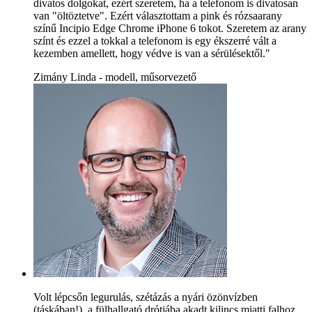
divatos dolgokat, ezért szeretem, ha a telefonom is divatosan
van "öltöztetve". Ezért választottam a pink és rózsaarany
színű Incipio Edge Chrome iPhone 6 tokot. Szeretem az arany
színt és ezzel a tokkal a telefonom is egy ékszerré vált a
kezemben amellett, hogy védve is van a sérülésektől."
Zimány Linda - modell, műsorvezető
Volt lépcsőn legurulás, szétázás a nyári özönvízben
(táskában!), a fülhallgató drótjába akadt kilincs miatti falhoz