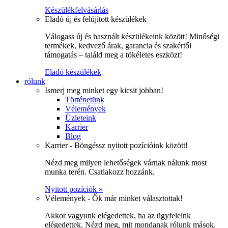
Készülékfelvásárlás
Eladó új és felújított készülékek
Válogass új és használt készülékeink között! Minőségi
termékek, kedvező árak, garancia és szakértői
támogatás – találd meg a tökéletes eszközt!
Eladó készülékek
rólunk
Ismerj meg minket egy kicsit jobban!
Történetünk
Vélemények
Üzleteink
Karrier
Blog
Karrier - Böngéssz nyitott pozícióink között!
Nézd meg milyen lehetőségek várnak nálunk most
munka terén. Csatlakozz hozzánk.
Nyitott pozíciók »
Vélemények - Ők már minket választottak!
Akkor vagyunk elégedettek, ha az ügyfeleink
elégedettek. Nézd meg, mit mondanak rólunk mások.