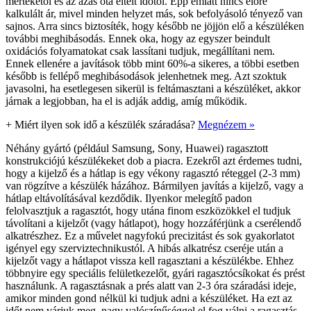
mértékétől és az ázás óta eltelt időtől. Épp emiatt nincs előre
kalkulált ár, mivel minden helyzet más, sok befolyásoló tényező van
sajnos. Arra sincs biztosíték, hogy később ne jöjjön elő a készüléken
további meghibásodás. Ennek oka, hogy az egyszer beindult
oxidációs folyamatokat csak lassítani tudjuk, megállítani nem.
Ennek ellenére a javítások több mint 60%-a sikeres, a többi esetben
később is fellépő meghibásodások jelenhetnek meg. Azt szoktuk
javasolni, ha esetlegesen sikerül is feltámasztani a készüléket, akkor
járnak a legjobban, ha el is adják addig, amíg működik.
+
Miért ilyen sok idő a készülék száradása?
Megnézem »
Néhány gyártó (például Samsung, Sony, Huawei) ragasztott
konstrukciójú készülékeket dob a piacra. Ezekről azt érdemes tudni,
hogy a kijelző és a hátlap is egy vékony ragasztó réteggel (2-3 mm)
van rögzítve a készülék házához. Bármilyen javítás a kijelző, vagy a
hátlap eltávolításával kezdődik. Ilyenkor melegítő padon
felolvasztjuk a ragasztót, hogy utána finom eszközökkel el tudjuk
távolítani a kijelzőt (vagy hátlapot), hogy hozzáférjünk a cserélendő
alkatrészhez. Ez a művelet nagyfokú precizitást és sok gyakorlatot
igényel egy szerviztechnikustól. A hibás alkatrész cseréje után a
kijelzőt vagy a hátlapot vissza kell ragasztani a készülékbe. Ehhez
többnyire egy speciális felületkezelőt, gyári ragasztócsíkokat és prést
használunk. A ragasztásnak a prés alatt van 2-3 óra száradási ideje,
amikor minden gond nélkül ki tudjuk adni a készüléket. Ha ezt az
időt nem várjuk meg, nagy valószínűséggel el fog válni a ragasztás,