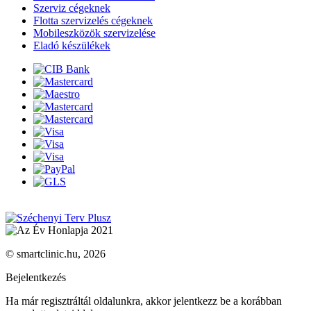
Szerviz cégeknek
Flotta szervizelés cégeknek
Mobileszközök szervizelése
Eladó készülékek
© smartclinic.hu, 2026
Bejelentkezés
Ha már regisztráltál oldalunkra, akkor jelentkezz be a korábban