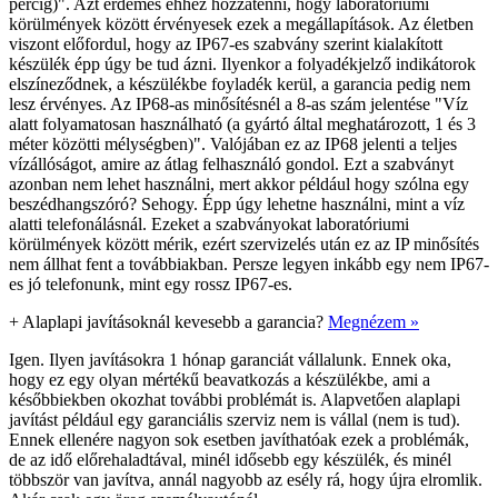
percig)". Azt érdemes ehhez hozzátenni, hogy laboratóriumi
körülmények között érvényesek ezek a megállapítások. Az életben
viszont előfordul, hogy az IP67-es szabvány szerint kialakított
készülék épp úgy be tud ázni. Ilyenkor a folyadékjelző indikátorok
elszíneződnek, a készülékbe foyladék kerül, a garancia pedig nem
lesz érvényes. Az IP68-as minősítésnél a 8-as szám jelentése "Víz
alatt folyamatosan használható (a gyártó által meghatározott, 1 és 3
méter közötti mélységben)". Valójában ez az IP68 jelenti a teljes
vízállóságot, amire az átlag felhasználó gondol. Ezt a szabványt
azonban nem lehet használni, mert akkor például hogy szólna egy
beszédhangszóró? Sehogy. Épp úgy lehetne használni, mint a víz
alatti telefonálásnál. Ezeket a szabványokat laboratóriumi
körülmények között mérik, ezért szervizelés után ez az IP minősítés
nem állhat fent a továbbiakban. Persze legyen inkább egy nem IP67-
es jó telefonunk, mint egy rossz IP67-es.
+
Alaplapi javításoknál kevesebb a garancia?
Megnézem »
Igen. Ilyen javításokra 1 hónap garanciát vállalunk. Ennek oka,
hogy ez egy olyan mértékű beavatkozás a készülékbe, ami a
későbbiekben okozhat további problémát is. Alapvetően alaplapi
javítást például egy garanciális szerviz nem is vállal (nem is tud).
Ennek ellenére nagyon sok esetben javíthatóak ezek a problémák,
de az idő előrehaladtával, minél idősebb egy készülék, és minél
többször van javítva, annál nagyobb az esély rá, hogy újra elromlik.