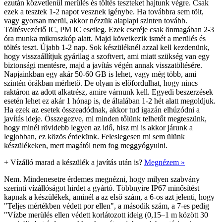
ezután közvetlenül merülés és töltés teszteket hajtunk végre. Csak
ezek a tesztek 1-2 napot vesznek igénybe. Ha továbbra sem tölt,
vagy gyorsan merül, akkor nézzük alaplapi szinten tovább.
Töltésvezérlő IC, PM IC esetleg. Ezek cseréje csak önmagában 2-3
óra munka mikroszkóp alatt. Majd következik ismét a merülés és
töltés teszt. Újabb 1-2 nap. Sok készüléknél azzal kell kezdenünk,
hogy visszaállítjuk gyárilag a szoftvert, ami miatt szükség van egy
biztonsági mentésre, majd a javítás végén annak visszatöltésére.
Napjainkban egy akár 50-60 GB is lehet, vagy még több, ami
szintén órákban mérhető. De olyan is előfordulhat, hogy nincs
raktáron az adott alkatrész, amire várnunk kell. Egyedi beszerzések
esetén lehet ez akár 1 hónap is, de általában 1-2 hét alatt megoldjuk.
Ha ezek az esetek összeadódnak, akkor tud igazán elhúzódni a
javítás ideje. Összegezve, mi minden tőlünk telhetőt megteszünk,
hogy minél rövidebb legyen az idő, hisz mi is akkor járunk a
legjobban, ez közös érdekünk. Feleslegesen mi sem ülünk
készülékeken, mert magától nem fog meggyógyulni.
+
Vízálló marad a készülék a javítás után is?
Megnézem »
Nem. Mindenesetre érdemes megnézni, hogy milyen szabvány
szerinti vízállóságot hirdet a gyártó. Többnyire IP67 minősítést
kapnak a készülékek, aminél a az első szám, a 6-os azt jelenti, hogy
"Teljes mértékben védett por ellen", a második szám, a 7-es pedig
"Vízbe merülés ellen védett korlátozott ideig (0,15–1 m között 30