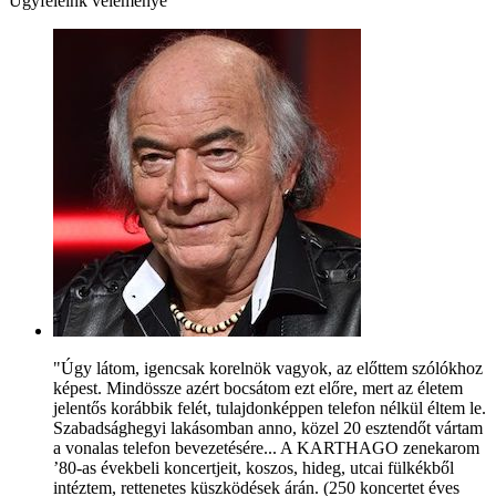
Ügyfeleink véleménye
"Úgy látom, igencsak korelnök vagyok, az előttem szólókhoz
képest. Mindössze azért bocsátom ezt előre, mert az életem
jelentős korábbik felét, tulajdonképpen telefon nélkül éltem le.
Szabadsághegyi lakásomban anno, közel 20 esztendőt vártam
a vonalas telefon bevezetésére... A KARTHAGO zenekarom
’80-as évekbeli koncertjeit, koszos, hideg, utcai fülkékből
intéztem, rettenetes küszködések árán. (250 koncertet éves