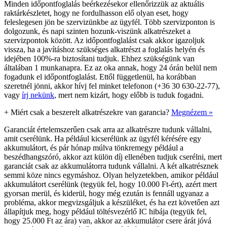
Minden időpontfoglalás beérkezésekor ellenőrizzük az aktuális
raktárkészletet, hogy ne fordulhasson elő olyan eset, hogy
feleslegesen jön be szervizünkbe az ügyfél. Több szervizponton is
dolgozunk, és napi szinten hozunk-viszünk alkatrészeket a
szervizpontok között. Az időpontfoglalást csak akkor igazoljuk
vissza, ha a javításhoz szükséges alkatrészt a foglalás helyén és
idejében 100%-ra biztosítani tudjuk. Ehhez szükségünk van
általában 1 munkanapra. Ez az oka annak, hogy 24 órán belül nem
fogadunk el időpontfoglalást. Ettől függetlenül, ha korábban
szeretnél jönni, akkor hívj fel minket telefonon (+36 30 630-22-77),
vagy
írj nekünk
, mert nem kizárt, hogy előbb is tuduk fogadni.
+
Miért csak a beszerelt alkatrészekre van garancia?
Megnézem »
Garanciát értelemszerűen csak arra az alkatrészre tudunk vállalni,
amit cserélünk. Ha például kicserélünk az ügyfél kérésére egy
akkumulátort, és pár hónap múlva tönkremegy például a
beszédhangszóró, akkor azt külön díj ellenében tudjuk cserélni, mert
garanciát csak az akkumulátorra tudunk vállalni. A két alkatrésznek
semmi köze nincs egymáshoz. Olyan helyzetekben, amikor például
akkumulátort cserélünk (tegyük fel, hogy 10.000 Ft-ért), azért mert
gyorsan merül, és kiderül, hogy még ezután is fennáll ugyanaz a
probléma, akkor megvizsgáljuk a készüléket, és ha ezt követően azt
állapítjuk meg, hogy például töltésvezérlő IC hibája (tegyük fel,
hogy 25.000 Ft az ára) van, akkor az akkumulátor csere árát jóvá