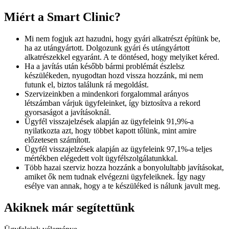
Miért a Smart Clinic?
Mi nem fogjuk azt hazudni, hogy gyári alkatrészt építünk be,
ha az utángyártott. Dolgozunk gyári és utángyártott
alkatrészekkel egyaránt. A te döntésed, hogy melyiket kéred.
Ha a javítás után később bármi problémát észlelsz
készülékeden, nyugodtan hozd vissza hozzánk, mi nem
futunk el, biztos találunk rá megoldást.
Szervizeinkben a mindenkori forgalommal arányos
létszámban várjuk ügyfeleinket, így biztosítva a rekord
gyorsaságot a javításoknál.
Ügyfél visszajelzések alapján az ügyfeleink 91,9%-a
nyilatkozta azt, hogy többet kapott tőlünk, mint amire
előzetesen számított.
Ügyfél visszajelzések alapján az ügyfeleink 97,1%-a teljes
mértékben elégedett volt ügyfélszolgálatunkkal.
Több hazai szerviz hozza hozzánk a bonyolultabb javításokat,
amiket ők nem tudnak elvégezni ügyfeleiknek. Így nagy
esélye van annak, hogy a te készüléked is nálunk javult meg.
Akiknek már segítettünk