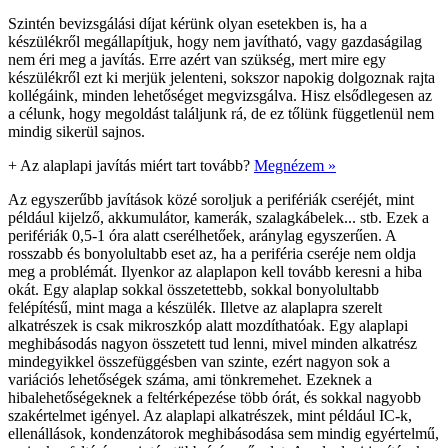
Szintén bevizsgálási díjat kérünk olyan esetekben is, ha a
készülékről megállapítjuk, hogy nem javítható, vagy gazdaságilag
nem éri meg a javítás. Erre azért van szükség, mert mire egy
készülékről ezt ki merjük jelenteni, sokszor napokig dolgoznak rajta
kollégáink, minden lehetőséget megvizsgálva. Hisz elsődlegesen az
a célunk, hogy megoldást találjunk rá, de ez tőlünk függetlenül nem
mindig sikerül sajnos.
+
Az alaplapi javítás miért tart tovább?
Megnézem »
Az egyszerűbb javítások közé soroljuk a perifériák cseréjét, mint
például kijelző, akkumulátor, kamerák, szalagkábelek... stb. Ezek a
perifériák 0,5-1 óra alatt cserélhetőek, aránylag egyszerűen. A
rosszabb és bonyolultabb eset az, ha a periféria cseréje nem oldja
meg a problémát. Ilyenkor az alaplapon kell tovább keresni a hiba
okát. Egy alaplap sokkal összetettebb, sokkal bonyolultabb
felépítésű, mint maga a készülék. Illetve az alaplapra szerelt
alkatrészek is csak mikroszkóp alatt mozdíthatóak. Egy alaplapi
meghibásodás nagyon összetett tud lenni, mivel minden alkatrész
mindegyikkel összefüggésben van szinte, ezért nagyon sok a
variációs lehetőségek száma, ami tönkremehet. Ezeknek a
hibalehetőségeknek a feltérképezése több órát, és sokkal nagyobb
szakértelmet igényel. Az alaplapi alkatrészek, mint például IC-k,
ellenállások, kondenzátorok meghibásodása sem mindig egyértelmű,