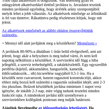
Több fajta alkatrésszel is dolgozunk. Van lehetőség gyári és
utángyártott alkatrészekkel történő javításra is. Javaslatot teszünk
minden javításnál egyénileg, hogy ár/érték arány szempontjából
melyik lehet a jobb választás. Az alkatrészek minősége az árlistáknál
is fel van tüntetve. Rákattintva pedig részletesen leírjuk, hogy mit
jelent.
Az alkatrészek minőségét az alábbi oldalon összegyűjtöttük
számodra.
+
Mennyi idő alatt javítjátok meg a készülékem?
Megnézem »
A javítások 80-90%-a általában 1 órán belül elvégezhető, ami azt
jelenti, hogy akár a helyszínen is meg tudod várni, és nem kell
napokig nélkülözni a készüléket. A szervizelési idő függ a hiba
jellegétől, a szerviz terheltségétől, a raktárkészlettől. Egy egyszerűbb
periféria (kijelző, akkumulátor, hangszórók, kamerák,
töltőcsatlakozók... stb) kicserélése nagyjából 0,5-1 óra. Ha a
készülék nem csavarozott, hanem ragasztott konstrukciójú, akkor
ehhez még hozzá kell számolni a ragasztás száradási idejét, ami 2-3
óra pluszban. Beázott készülékek javítása minimum 1 napot vesz
igénybe, de inkább 2-3 nap, mire végig tudunk tesztelni minden
funkciót rajta. A mindenkori javítási időt személyesen a
szervizeinkben kollégáink pontosan meg tudják határozni.
Ajánljuk figyelmedbe
az időpontfoglalás lehetőségét
. Ha