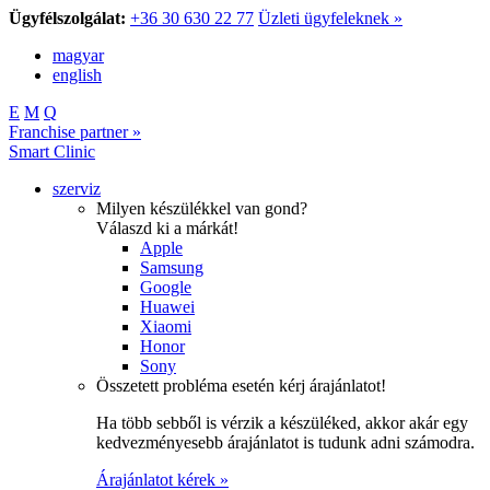
Ügyfélszolgálat:
+36 30 630 22 77
Üzleti ügyfeleknek »
magyar
english
E
M
Q
Franchise partner »
Smart Clinic
szerviz
Milyen készülékkel van gond?
Válaszd ki a márkát!
Apple
Samsung
Google
Huawei
Xiaomi
Honor
Sony
Összetett probléma esetén kérj árajánlatot!
Ha több sebből is vérzik a készüléked, akkor akár egy
kedvezményesebb árajánlatot is tudunk adni számodra.
Árajánlatot kérek »