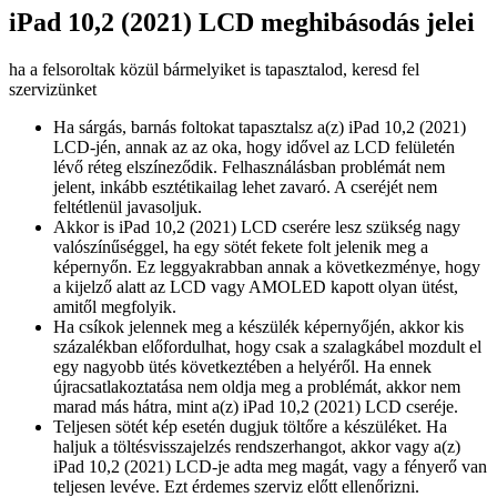
iPad 10,2 (2021) LCD meghibásodás jelei
ha a felsoroltak közül bármelyiket is tapasztalod, keresd fel
szervizünket
Ha sárgás, barnás foltokat tapasztalsz a(z) iPad 10,2 (2021)
LCD-jén, annak az az oka, hogy idővel az LCD felületén
lévő réteg elszíneződik. Felhasználásban problémát nem
jelent, inkább esztétikailag lehet zavaró. A cseréjét nem
feltétlenül javasoljuk.
Akkor is iPad 10,2 (2021) LCD cserére lesz szükség nagy
valószínűséggel, ha egy sötét fekete folt jelenik meg a
képernyőn. Ez leggyakrabban annak a következménye, hogy
a kijelző alatt az LCD vagy AMOLED kapott olyan ütést,
amitől megfolyik.
Ha csíkok jelennek meg a készülék képernyőjén, akkor kis
százalékban előfordulhat, hogy csak a szalagkábel mozdult el
egy nagyobb ütés következtében a helyéről. Ha ennek
újracsatlakoztatása nem oldja meg a problémát, akkor nem
marad más hátra, mint a(z) iPad 10,2 (2021) LCD cseréje.
Teljesen sötét kép esetén dugjuk töltőre a készüléket. Ha
haljuk a töltésvisszajelzés rendszerhangot, akkor vagy a(z)
iPad 10,2 (2021) LCD-je adta meg magát, vagy a fényerő van
teljesen levéve. Ezt érdemes szerviz előtt ellenőrizni.