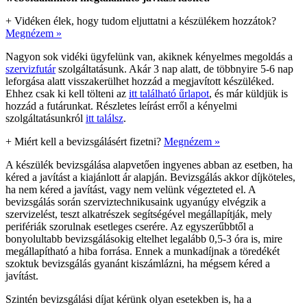
+
Vidéken élek, hogy tudom eljuttatni a készülékem hozzátok?
Megnézem »
Nagyon sok vidéki ügyfelünk van, akiknek kényelmes megoldás a
szervizfutár
szolgáltatásunk. Akár 3 nap alatt, de többnyire 5-6 nap
leforgása alatt visszakerülhet hozzád a megjavított készüléked.
Ehhez csak ki kell tölteni az
itt található űrlapot
, és már küldjük is
hozzád a futárunkat. Részletes leírást erről a kényelmi
szolgáltatásunkról
itt találsz
.
+
Miért kell a bevizsgálásért fizetni?
Megnézem »
A készülék bevizsgálása alapvetően ingyenes abban az esetben, ha
kéred a javítást a kiajánlott ár alapján. Bevizsgálás akkor díjköteles,
ha nem kéred a javítást, vagy nem velünk végezteted el. A
bevizsgálás során szerviztechnikusaink ugyanúgy elvégzik a
szervizelést, teszt alkatrészek segítségével megállapítják, mely
perifériák szorulnak esetleges cserére. Az egyszerűbbtől a
bonyolultabb bevizsgálásokig eltelhet legalább 0,5-3 óra is, mire
megállapítható a hiba forrása. Ennek a munkadíjnak a töredékét
szoktuk bevizsgálás gyanánt kiszámlázni, ha mégsem kéred a
javítást.
Szintén bevizsgálási díjat kérünk olyan esetekben is, ha a