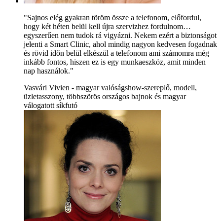
"Sajnos elég gyakran töröm össze a telefonom, előfordul,
hogy két héten belül kell újra szervizhez fordulnom…
egyszerűen nem tudok rá vigyázni. Nekem ezért a biztonságot
jelenti a Smart Clinic, ahol mindig nagyon kedvesen fogadnak
és rövid időn belül elkészül a telefonom ami számomra még
inkább fontos, hiszen ez is egy munkaeszköz, amit minden
nap használok."
Vasvári Vivien - magyar valóságshow-szereplő, modell,
üzletasszony, többszörös országos bajnok és magyar
válogatott síkfutó