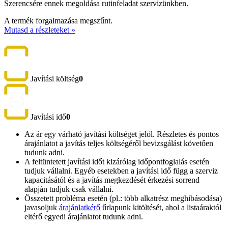
Szerencsére ennek megoldása rutinfeladat szervizünkben.
A termék forgalmazása megszűnt.
Mutasd a részleteket »
Javítási költség
0
Javítási idő
0
Az ár egy várható javítási költséget jelöl. Részletes és pontos
árajánlatot a javítás teljes költségéről bevizsgálást követően
tudunk adni.
A feltüntetett javítási időt kizárólag időpontfoglalás esetén
tudjuk vállalni. Egyéb esetekben a javítási idő függ a szerviz
kapacitásától és a javítás megkezdését érkezési sorrend
alapján tudjuk csak vállalni.
Összetett probléma esetén (pl.: több alkatrész meghibásodása)
javasoljuk
árajánlatkérő
űrlapunk kitöltését, ahol a listaáraktól
eltérő egyedi árajánlatot tudunk adni.