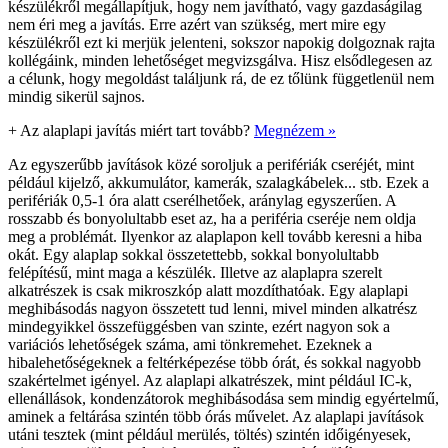
készülékről megállapítjuk, hogy nem javítható, vagy gazdaságilag
nem éri meg a javítás. Erre azért van szükség, mert mire egy
készülékről ezt ki merjük jelenteni, sokszor napokig dolgoznak rajta
kollégáink, minden lehetőséget megvizsgálva. Hisz elsődlegesen az
a célunk, hogy megoldást találjunk rá, de ez tőlünk függetlenül nem
mindig sikerül sajnos.
+
Az alaplapi javítás miért tart tovább?
Megnézem »
Az egyszerűbb javítások közé soroljuk a perifériák cseréjét, mint
például kijelző, akkumulátor, kamerák, szalagkábelek... stb. Ezek a
perifériák 0,5-1 óra alatt cserélhetőek, aránylag egyszerűen. A
rosszabb és bonyolultabb eset az, ha a periféria cseréje nem oldja
meg a problémát. Ilyenkor az alaplapon kell tovább keresni a hiba
okát. Egy alaplap sokkal összetettebb, sokkal bonyolultabb
felépítésű, mint maga a készülék. Illetve az alaplapra szerelt
alkatrészek is csak mikroszkóp alatt mozdíthatóak. Egy alaplapi
meghibásodás nagyon összetett tud lenni, mivel minden alkatrész
mindegyikkel összefüggésben van szinte, ezért nagyon sok a
variációs lehetőségek száma, ami tönkremehet. Ezeknek a
hibalehetőségeknek a feltérképezése több órát, és sokkal nagyobb
szakértelmet igényel. Az alaplapi alkatrészek, mint például IC-k,
ellenállások, kondenzátorok meghibásodása sem mindig egyértelmű,
aminek a feltárása szintén több órás művelet. Az alaplapi javítások
utáni tesztek (mint például merülés, töltés) szintén időigényesek,