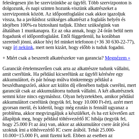
feleslegesen jön be szervizünkbe az ügyfél. Több szervizponton is
dolgozunk, és napi szinten hozunk-viszünk alkatrészeket a
szervizpontok között. Az időpontfoglalást csak akkor igazoljuk
vissza, ha a javításhoz szükséges alkatrészt a foglalás helyén és
idejében 100%-ra biztosítani tudjuk. Ehhez szükségünk van
általában 1 munkanapra. Ez az oka annak, hogy 24 órán belül nem
fogadunk el időpontfoglalást. Ettől függetlenül, ha korábban
szeretnél jönni, akkor hívj fel minket telefonon (+36 30 630-22-77),
vagy
írj nekünk
, mert nem kizárt, hogy előbb is tuduk fogadni.
+
Miért csak a beszerelt alkatrészekre van garancia?
Megnézem »
Garanciát értelemszerűen csak arra az alkatrészre tudunk vállalni,
amit cserélünk. Ha például kicserélünk az ügyfél kérésére egy
akkumulátort, és pár hónap múlva tönkremegy például a
beszédhangszóró, akkor azt külön díj ellenében tudjuk cserélni, mert
garanciát csak az akkumulátorra tudunk vállalni. A két alkatrésznek
semmi köze nincs egymáshoz. Olyan helyzetekben, amikor például
akkumulátort cserélünk (tegyük fel, hogy 10.000 Ft-ért), azért mert
gyorsan merül, és kiderül, hogy még ezután is fennáll ugyanaz a
probléma, akkor megvizsgáljuk a készüléket, és ha ezt követően azt
állapítjuk meg, hogy például töltésvezérlő IC hibája (tegyük fel,
hogy 25.000 Ft az ára) van, akkor az akkumulátor csere árát jóvá
szoktuk írni a töltésvezérlő IC csere árából. Tehát 25.000-
10.000=15.000 Ft, amit fizetni kell. Ebben az esetben az