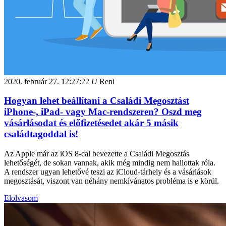
2020. február 27.
12:27:22
U
Reni
Hogyan lehet beállítani a Családi Megosztást
iPhone-, iPad- vagy Mac-rendszeren? Oszd meg
vásárlásodat és előfizetésedet akár 5 másik
családtagoddal is!
Az Apple már az iOS 8-cal bevezette a Családi Megosztás
lehetőségét, de sokan vannak, akik még mindig nem hallottak róla.
A rendszer ugyan lehetővé teszi az iCloud-tárhely és a vásárlások
megosztását, viszont van néhány nemkívánatos probléma is e körül.
Elolvasom