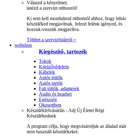
Válaszd a kényelmet,
intézd a szervizt otthonról!
Ki sem kell mozdulnod otthonról ahhoz, hogy hibás
készüléked megjavítsuk. Jelezd felénk igényed, és
hozzuk-visszük megjavítva.
Többet a szervizfutárról »
webshop
Kiegészítő, tartozék
Tokok
Kijelzővédelem
Kábelek
Autós töltők
Autós tartók
Fali töltők, adapterek
Audio és headset
Egészség
Okosotthon
Készülékfelvásárlás - Adj Új Életet Régi
Készülékednek
A program célja, hogy megvásároljuk az általad már
nem használt készülékeket.