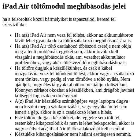
iPad Air töltőmodul meghibásodás jelei
ha a felsoroltak közül bármelyiket is tapasztalod, keresd fel
szervizünket
Ha a(z) iPad Air nem vesz fel töltést, akkor az akkumulátoron
kívül lehet gyanakodni a töltőcsatlakozó meghibásodására is.
Ha a(z) iPad Air töltő csatlakozó többszöri cseréje nem oldja
meg a fenti problémák egyikét sem, akkor tovább kell
vizsgálni a meghibásodás okát, ami vezethet akkumulátor
problémához, vagy akár töltésvezérlő meghibásodáshoz is.
Ha töltőre dugjuk a készülékünket, és csak a kábel
mozgatására vesz fel időnként töltést, akkor vagy a csatlakozó
ment tönkre, vagy pedig el van tömődve a töltő nyílás. Nem
ajánljuk, hogy éles tárgyakkal otthon nekiálljon kitisztítani.
Könnyen zárlatot okozhat a készülékben, ami drágább javítási
költséget fog csak eredményezni.
A(z) iPad Air készüléke számítógépre vagy laptopra dugva
nem kezdni meg a szinkronizálást, vagy egyáltalán fel sem
ismeri a gép, akkor is ez a csatlakozó lehet a hibás.
Este töltőre dugja a készüléket, de reggelre sem tölt fel,
esetenként kikapcsolódik és nem is lehet bekapcsolni, akkor is
nagy eséllyel a(z) iPad Air töltőcsatlakozóját kell cserélni.
Készüléke kihangosításakor nem hallani esetlegesen semmit,