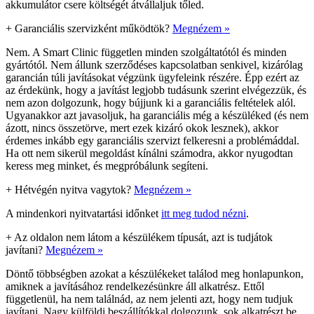
akkumulátor csere költségét átvállaljuk tőled.
+
Garanciális szervizként működtök?
Megnézem »
Nem. A Smart Clinic független minden szolgáltatótól és minden
gyártótól. Nem állunk szerződéses kapcsolatban senkivel, kizárólag
garancián túli javításokat végzünk ügyfeleink részére. Épp ezért az
az érdekünk, hogy a javítást legjobb tudásunk szerint elvégezzük, és
nem azon dolgozunk, hogy bújjunk ki a garanciális feltételek alól.
Ugyanakkor azt javasoljuk, ha garanciális még a készüléked (és nem
ázott, nincs összetörve, mert ezek kizáró okok lesznek), akkor
érdemes inkább egy garanciális szervizt felkeresni a problémáddal.
Ha ott nem sikerül megoldást kínálni számodra, akkor nyugodtan
keress meg minket, és megpróbálunk segíteni.
+
Hétvégén nyitva vagytok?
Megnézem »
A mindenkori nyitvatartási időnket
itt meg tudod nézni
.
+
Az oldalon nem látom a készülékem típusát, azt is tudjátok
javítani?
Megnézem »
Döntő többségben azokat a készülékeket találod meg honlapunkon,
amiknek a javításához rendelkezésünkre áll alkatrész. Ettől
függetlenül, ha nem találnád, az nem jelenti azt, hogy nem tudjuk
javítani. Nagy külföldi beszállítókkal dolgozunk, sok alkatrészt be