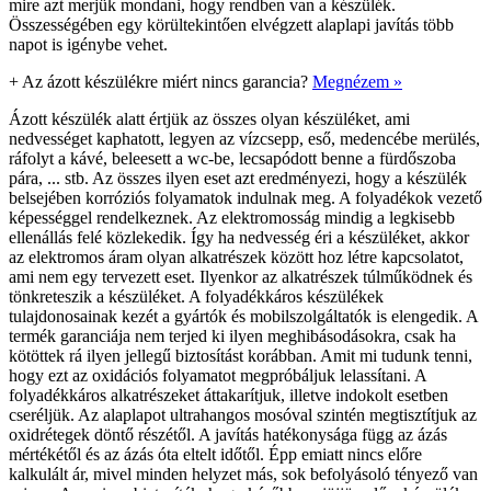
mire azt merjük mondani, hogy rendben van a készülék.
Összességében egy körültekintően elvégzett alaplapi javítás több
napot is igénybe vehet.
+
Az ázott készülékre miért nincs garancia?
Megnézem »
Ázott készülék alatt értjük az összes olyan készüléket, ami
nedvességet kaphatott, legyen az vízcsepp, eső, medencébe merülés,
ráfolyt a kávé, beleesett a wc-be, lecsapódott benne a fürdőszoba
pára, ... stb. Az összes ilyen eset azt eredményezi, hogy a készülék
belsejében korróziós folyamatok indulnak meg. A folyadékok vezető
képességgel rendelkeznek. Az elektromosság mindig a legkisebb
ellenállás felé közlekedik. Így ha nedvesség éri a készüléket, akkor
az elektromos áram olyan alkatrészek között hoz létre kapcsolatot,
ami nem egy tervezett eset. Ilyenkor az alkatrészek túlműködnek és
tönkreteszik a készüléket. A folyadékkáros készülékek
tulajdonosainak kezét a gyártók és mobilszolgáltatók is elengedik. A
termék garanciája nem terjed ki ilyen meghibásodásokra, csak ha
kötöttek rá ilyen jellegű biztosítást korábban. Amit mi tudunk tenni,
hogy ezt az oxidációs folyamatot megpróbáljuk lelassítani. A
folyadékkáros alkatrészeket áttakarítjuk, illetve indokolt esetben
cseréljük. Az alaplapot ultrahangos mosóval szintén megtisztítjuk az
oxidrétegek döntő részétől. A javítás hatékonysága függ az ázás
mértékétől és az ázás óta eltelt időtől. Épp emiatt nincs előre
kalkulált ár, mivel minden helyzet más, sok befolyásoló tényező van