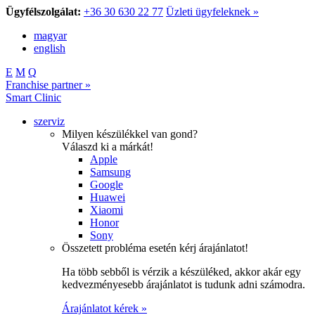
Ügyfélszolgálat:
+36 30 630 22 77
Üzleti ügyfeleknek »
magyar
english
E
M
Q
Franchise partner »
Smart Clinic
szerviz
Milyen készülékkel van gond?
Válaszd ki a márkát!
Apple
Samsung
Google
Huawei
Xiaomi
Honor
Sony
Összetett probléma esetén kérj árajánlatot!
Ha több sebből is vérzik a készüléked, akkor akár egy
kedvezményesebb árajánlatot is tudunk adni számodra.
Árajánlatot kérek »