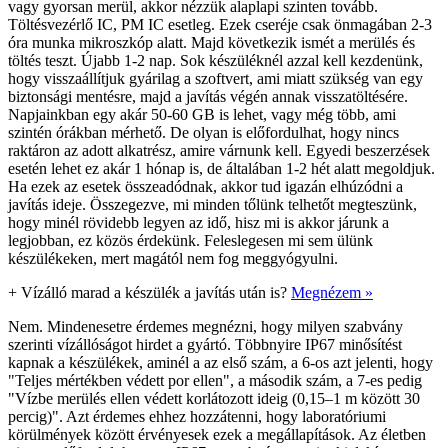
vagy gyorsan merül, akkor nézzük alaplapi szinten tovább.
Töltésvezérlő IC, PM IC esetleg. Ezek cseréje csak önmagában 2-3
óra munka mikroszkóp alatt. Majd következik ismét a merülés és
töltés teszt. Újabb 1-2 nap. Sok készüléknél azzal kell kezdenünk,
hogy visszaállítjuk gyárilag a szoftvert, ami miatt szükség van egy
biztonsági mentésre, majd a javítás végén annak visszatöltésére.
Napjainkban egy akár 50-60 GB is lehet, vagy még több, ami
szintén órákban mérhető. De olyan is előfordulhat, hogy nincs
raktáron az adott alkatrész, amire várnunk kell. Egyedi beszerzések
esetén lehet ez akár 1 hónap is, de általában 1-2 hét alatt megoldjuk.
Ha ezek az esetek összeadódnak, akkor tud igazán elhúzódni a
javítás ideje. Összegezve, mi minden tőlünk telhetőt megteszünk,
hogy minél rövidebb legyen az idő, hisz mi is akkor járunk a
legjobban, ez közös érdekünk. Feleslegesen mi sem ülünk
készülékeken, mert magától nem fog meggyógyulni.
+
Vízálló marad a készülék a javítás után is?
Megnézem »
Nem. Mindenesetre érdemes megnézni, hogy milyen szabvány
szerinti vízállóságot hirdet a gyártó. Többnyire IP67 minősítést
kapnak a készülékek, aminél a az első szám, a 6-os azt jelenti, hogy
"Teljes mértékben védett por ellen", a második szám, a 7-es pedig
"Vízbe merülés ellen védett korlátozott ideig (0,15–1 m között 30
percig)". Azt érdemes ehhez hozzátenni, hogy laboratóriumi
körülmények között érvényesek ezek a megállapítások. Az életben