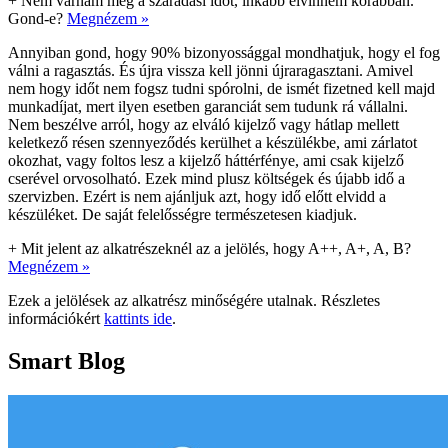
+
Nem várnám meg a száradási időt, inkább elvinném korábban.
Gond-e?
Megnézem »
Annyiban gond, hogy 90% bizonyossággal mondhatjuk, hogy el fog
válni a ragasztás. És újra vissza kell jönni újraragasztani. Amivel
nem hogy időt nem fogsz tudni spórolni, de ismét fizetned kell majd
munkadíjat, mert ilyen esetben garanciát sem tudunk rá vállalni.
Nem beszélve arról, hogy az elváló kijelző vagy hátlap mellett
keletkező résen szennyeződés kerülhet a készülékbe, ami zárlatot
okozhat, vagy foltos lesz a kijelző háttérfénye, ami csak kijelző
cserével orvosolható. Ezek mind plusz költségek és újabb idő a
szervizben. Ezért is nem ajánljuk azt, hogy idő előtt elvidd a
készüléket. De saját felelősségre természetesen kiadjuk.
+
Mit jelent az alkatrészeknél az a jelölés, hogy A++, A+, A, B?
Megnézem »
Ezek a jelölések az alkatrész minőségére utalnak. Részletes
információkért
kattints ide
.
Smart Blog