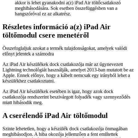
akkor is lehet gyanakodni a(z) iPad Air töltőcsatlakozó
meghibásodására. Sok esetben összefüggésben van a
hangszóróval ez az alkatrész.
Részletes információ a(z) iPad Air
töltőmodul csere menetéről
Összefoglaljuk azokat a termék tulajdonságokat, amelyek valódi
előnyt jelentek a számodra
Az iPad Air készülékek dock csatlakozója már az úgynevezett
Lightning technológiát használják, amelyet 2013-ban mutatott be az
Apple. Ennek előnye, hogy a kábelt nemcsak egy irányból lehet a
készülékhez csatlakoztatni.
Az iPad Air készülékek esetében is igaz, hogy azok dock
csatlakozója rendszerint beszivárgott folyadék vagy szennyeződés
miatt hibásodik meg.
A cserélendő iPad Air töltőmodul
Szinte lehetetlen, hogy a készülék dock csatlakozója önmagában
meghibásodjon. A hiba okozója jellemzően a fent említettek