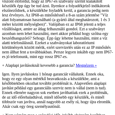
viszont előfordul, hogy az IP67-es szabvány szerint kialakított
készülék épp úgy be tud ázni. Ilyenkor a folyadékjelző indikátorok
elszíneződnek, a készülékbe foyladék kerül, a garancia pedig nem
lesz érvényes. Az IP68-as minősítésnél a 8-as szám jelentése "Víz
alatt folyamatosan használható (a gyártó által meghatározott, 1 és 3
méter közötti mélységben)". Valójában ez az IP68 jelenti a teljes
vízállóságot, amire az átlag felhasználó gondol. Ezt a szabványt
azonban nem lehet használni, mert akkor például hogy szólna egy
beszédhangszóró? Sehogy. Épp úgy lehetne használni, mint a víz
alatti telefonálásnál. Ezeket a szabványokat laboratóriumi
körülmények között mérik, ezért szervizelés után ez az IP minősítés
nem állhat fent a továbbiakban. Persze legyen inkább egy nem IP67-
es jó telefonunk, mint egy rossz IP67-es.
+
Alaplapi javításoknál kevesebb a garancia?
Megnézem »
Igen. Ilyen javításokra 1 hónap garanciát vállalunk. Ennek oka,
hogy ez egy olyan mértékű beavatkozás a készülékbe, ami a
későbbiekben okozhat további problémát is. Alapvetően alaplapi
javítást például egy garanciális szerviz nem is vállal (nem is tud).
Ennek ellenére nagyon sok esetben javíthatóak ezek a problémák,
de az idő előrehaladtával, minél idősebb egy készülék, és minél
többször van javítva, annál nagyobb az esély rá, hogy újra elromlik.
Akár csak egy öreg személyautónál.