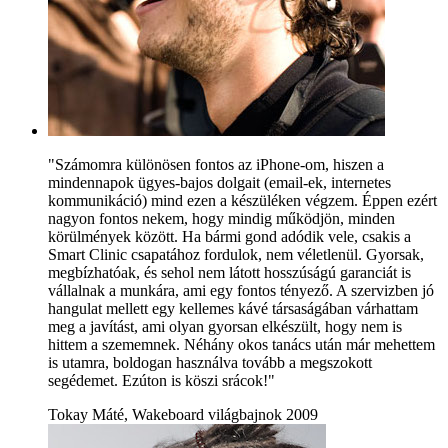
"Számomra különösen fontos az iPhone-om, hiszen a
mindennapok ügyes-bajos dolgait (email-ek, internetes
kommunikáció) mind ezen a készüléken végzem. Éppen ezért
nagyon fontos nekem, hogy mindig működjön, minden
körülmények között. Ha bármi gond adódik vele, csakis a
Smart Clinic csapatához fordulok, nem véletlenül. Gyorsak,
megbízhatóak, és sehol nem látott hosszúságú garanciát is
vállalnak a munkára, ami egy fontos tényező. A szervizben jó
hangulat mellett egy kellemes kávé társaságában várhattam
meg a javítást, ami olyan gyorsan elkészült, hogy nem is
hittem a szememnek. Néhány okos tanács után már mehettem
is utamra, boldogan használva tovább a megszokott
segédemet. Ezúton is köszi srácok!"
Tokay Máté, Wakeboard világbajnok 2009