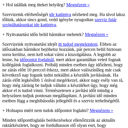
+
Hol talállak meg titeket helyileg?
Megnézem »
Szervizeink elérhetőségét
ide kattintva
nézheted meg. Ha távol laksz
tőlünk, akkor sincs gond, vedd igénybe nyugodtan
szerviz futár
szolgáltatásunkat ide kattintva
.
+
Nyitvatartási időn belül bármikor mehetek?
Megnézem »
Szervizeink nyitvatartási idejét
itt tudod megtekinteni
. Ebben az
időszakban bármikor bejöhetsz hozzánk, pár percen belül biztosan
sorra kerülsz, nem kell sokat várni a kiszolgálásra. A legjobb az
lenne, ha
időpontot foglalnál
, mert akkor garantáltan veled fognak
kollégáink foglalkozni. Próbálj minden esetben úgy időzíteni, hogy
ne zárás előtt 10 perccel érkezz, mert akkor valószínűleg már csak
következő nap fogunk tudni nekiállni a készülék javításának. Ha
zárás előtt legkésőbb 1 órával megérkezel, akkor nagy esély van rá,
hogy még zárásig be tudjuk vállalni a készüléket úgy, hogy még
akkor el is tudod vinni. Természetesen a javítási időt mindig a
helyszínen tudjuk pontosan megállapítani. A javítási idő minden
esetben függ a meghibásodás jellegétől és a szerviz terheltségétől.
+
Holnapra miért nem tudok időpontot foglalni?
Megnézem »
Minden időpontfoglalás beérkezésekor ellenőrizzük az aktuális
raktárkészletet, hogy ne fordulhasson elő olyan eset, hogy