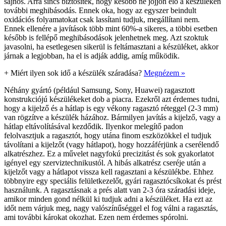
sajnos. Arra sincs biztosíték, hogy később ne jöjjön elő a készüléken
további meghibásodás. Ennek oka, hogy az egyszer beindult
oxidációs folyamatokat csak lassítani tudjuk, megállítani nem.
Ennek ellenére a javítások több mint 60%-a sikeres, a többi esetben
később is fellépő meghibásodások jelenhetnek meg. Azt szoktuk
javasolni, ha esetlegesen sikerül is feltámasztani a készüléket, akkor
járnak a legjobban, ha el is adják addig, amíg működik.
+
Miért ilyen sok idő a készülék száradása?
Megnézem »
Néhány gyártó (például Samsung, Sony, Huawei) ragasztott
konstrukciójú készülékeket dob a piacra. Ezekről azt érdemes tudni,
hogy a kijelző és a hátlap is egy vékony ragasztó réteggel (2-3 mm)
van rögzítve a készülék házához. Bármilyen javítás a kijelző, vagy a
hátlap eltávolításával kezdődik. Ilyenkor melegítő padon
felolvasztjuk a ragasztót, hogy utána finom eszközökkel el tudjuk
távolítani a kijelzőt (vagy hátlapot), hogy hozzáférjünk a cserélendő
alkatrészhez. Ez a művelet nagyfokú precizitást és sok gyakorlatot
igényel egy szerviztechnikustól. A hibás alkatrész cseréje után a
kijelzőt vagy a hátlapot vissza kell ragasztani a készülékbe. Ehhez
többnyire egy speciális felületkezelőt, gyári ragasztócsíkokat és prést
használunk. A ragasztásnak a prés alatt van 2-3 óra száradási ideje,
amikor minden gond nélkül ki tudjuk adni a készüléket. Ha ezt az
időt nem várjuk meg, nagy valószínűséggel el fog válni a ragasztás,
ami további károkat okozhat. Ezen nem érdemes spórolni.