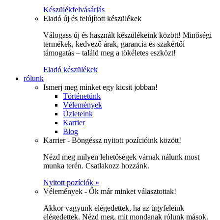
Készülékfelvásárlás
Eladó új és felújított készülékek
Válogass új és használt készülékeink között! Minőségi
termékek, kedvező árak, garancia és szakértői
támogatás – találd meg a tökéletes eszközt!
Eladó készülékek
rólunk
Ismerj meg minket egy kicsit jobban!
Történetünk
Vélemények
Üzleteink
Karrier
Blog
Karrier - Böngéssz nyitott pozícióink között!
Nézd meg milyen lehetőségek várnak nálunk most
munka terén. Csatlakozz hozzánk.
Nyitott pozíciók »
Vélemények - Ők már minket választottak!
Akkor vagyunk elégedettek, ha az ügyfeleink
elégedettek. Nézd meg, mit mondanak rólunk mások.