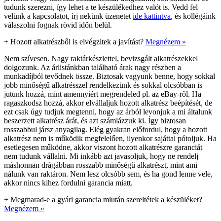
tudunk szerezni, így lehet a te készülékedhez valót is. Vedd fel
velünk a kapcsolatot, írj nekünk üzenetet
ide kattintva
, és kollégáink
válaszolni fognak rövid időn belül.
+
Hozott alkatrészből is elvégzitek a javítást?
Megnézem »
Nem szívesen. Nagy raktárkészlettel, bevizsgált alkatrészekkel
dolgozunk. Az árlistánkban található árak nagy részben a
munkadíjból tevődnek össze. Biztosak vagyunk benne, hogy sokkal
jobb minőségű alkatrésszel rendelkezünk és sokkal olcsóbban is
jutunk hozzá, mint amennyiért megrendeled pl. az eBay-ről. Ha
ragaszkodsz hozzá, akkor elvállaljuk hozott alkatrész beépítését, de
ezt csak úgy tudjuk megtenni, hogy az árból levonjuk a mi általunk
beszerzett alkatrész árát, és azt számlázzuk ki. Így biztosan
rosszabbul jársz anyagilag. Elég gyakran előfordul, hogy a hozott
alkatrész nem is működik megfelelően, ilyenkor sajáttal pótoljuk. Ha
esetlegesen működne, akkor viszont hozott alkatrészre garanciát
nem tudunk vállalni. Mi inkább azt javasoljuk, hogy ne rendelj
máshonnan drágábban rosszabb minőségű alkatrészt, mint ami
nálunk van raktáron. Nem lesz olcsóbb sem, és ha gond lenne vele,
akkor nincs kihez fordulni garancia miatt.
+
Megmarad-e a gyári garancia miután szereltétek a készüléket?
Megnézem »