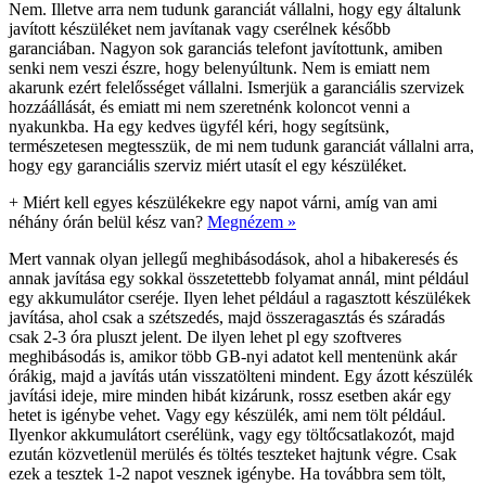
Nem. Illetve arra nem tudunk garanciát vállalni, hogy egy általunk
javított készüléket nem javítanak vagy cserélnek később
garanciában. Nagyon sok garanciás telefont javítottunk, amiben
senki nem veszi észre, hogy belenyúltunk. Nem is emiatt nem
akarunk ezért felelősséget vállalni. Ismerjük a garanciális szervizek
hozzáállását, és emiatt mi nem szeretnénk koloncot venni a
nyakunkba. Ha egy kedves ügyfél kéri, hogy segítsünk,
természetesen megtesszük, de mi nem tudunk garanciát vállalni arra,
hogy egy garanciális szerviz miért utasít el egy készüléket.
+
Miért kell egyes készülékekre egy napot várni, amíg van ami
néhány órán belül kész van?
Megnézem »
Mert vannak olyan jellegű meghibásodások, ahol a hibakeresés és
annak javítása egy sokkal összetettebb folyamat annál, mint például
egy akkumulátor cseréje. Ilyen lehet például a ragasztott készülékek
javítása, ahol csak a szétszedés, majd összeragasztás és száradás
csak 2-3 óra pluszt jelent. De ilyen lehet pl egy szoftveres
meghibásodás is, amikor több GB-nyi adatot kell mentenünk akár
órákig, majd a javítás után visszatölteni mindent. Egy ázott készülék
javítási ideje, mire minden hibát kizárunk, rossz esetben akár egy
hetet is igénybe vehet. Vagy egy készülék, ami nem tölt például.
Ilyenkor akkumulátort cserélünk, vagy egy töltőcsatlakozót, majd
ezután közvetlenül merülés és töltés teszteket hajtunk végre. Csak
ezek a tesztek 1-2 napot vesznek igénybe. Ha továbbra sem tölt,