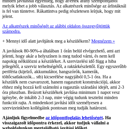
minden javításnál egyénileg, hogy ár/érték arány szempontjából
melyik lehet a jobb választás. Az alkatrészek minősége az árlistáknál
is fel van tüntetve. Rákattintva pedig részletesen leírjuk, hogy mit
jelent.
Az alkatrészek minőségét az alábbi oldalon összegyűjtöttük
számodra.
+
Mennyi idő alatt javítjátok meg a készülékem?
Megnézem »
A javítások 80-90%-a általában 1 órán belül elvégezhető, ami azt
jelenti, hogy akár a helyszínen is meg tudod várni, és nem kell
napokig nélkülözni a készüléket. A szervizelési idő függ a hiba
jellegétől, a szerviz terheltségétől, a raktárkészlettől. Egy egyszerűbb
periféria (kijelző, akkumulátor, hangszórók, kamerák,
töltőcsatlakozók... stb) kicserélése nagyjából 0,5-1 óra. Ha a
készülék nem csavarozott, hanem ragasztott konstrukciójú, akkor
ehhez még hozzá kell számolni a ragasztás száradási idejét, ami 2-3
óra pluszban. Beázott készülékek javítása minimum 1 napot vesz
igénybe, de inkább 2-3 nap, mire végig tudunk tesztelni minden
funkciót rajta. A mindenkori javítási időt személyesen a
szervizeinkben kollégáink pontosan meg tudják határozni.
Ajánljuk figyelmedbe
az időpontfoglalás lehetőségét
. Ha
visszaigazolt időpontra érkezel, akkor tudjuk vállalni a
weboldalunkon megtalálható javítási időket.