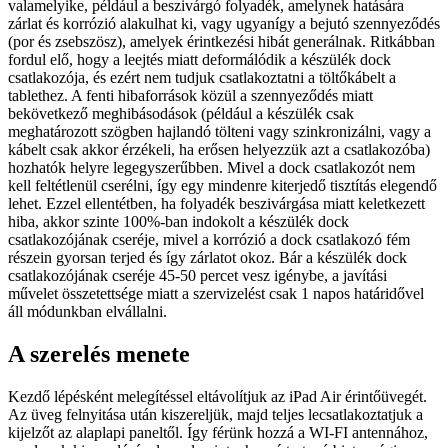
valamelyike, például a beszivárgó folyadék, amelynek hatására
zárlat és korrózió alakulhat ki, vagy ugyanígy a bejutó szennyeződés
(por és zsebszösz), amelyek érintkezési hibát generálnak. Ritkábban
fordul elő, hogy a leejtés miatt deformálódik a készülék dock
csatlakozója, és ezért nem tudjuk csatlakoztatni a töltőkábelt a
tablethez. A fenti hibaforrások közül a szennyeződés miatt
bekövetkező meghibásodások (például a készülék csak
meghatározott szögben hajlandó tölteni vagy szinkronizálni, vagy a
kábelt csak akkor érzékeli, ha erősen helyezzük azt a csatlakozóba)
hozhatók helyre legegyszerűbben. Mivel a dock csatlakozót nem
kell feltétlenül cserélni, így egy mindenre kiterjedő tisztítás elegendő
lehet. Ezzel ellentétben, ha folyadék beszivárgása miatt keletkezett
hiba, akkor szinte 100%-ban indokolt a készülék dock
csatlakozójának cseréje, mivel a korrózió a dock csatlakozó fém
részein gyorsan terjed és így zárlatot okoz. Bár a készülék dock
csatlakozójának cseréje 45-50 percet vesz igénybe, a javítási
művelet összetettsége miatt a szervizelést csak 1 napos határidővel
áll módunkban elvállalni.
A szerelés menete
Kezdő lépésként melegítéssel eltávolítjuk az iPad Air érintőüvegét.
Az üveg felnyitása után kiszereljük, majd teljes lecsatlakoztatjuk a
kijelzőt az alaplapi paneltől. Így férünk hozzá a WI-FI antennához,