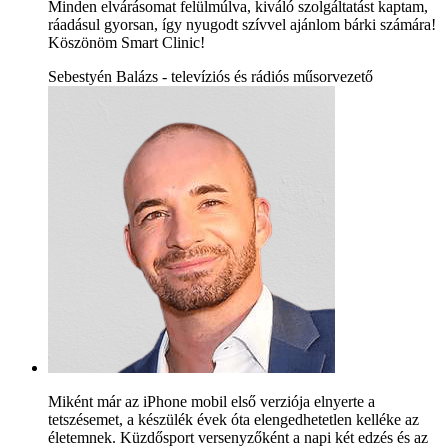
Minden elvárásomat felülmúlva, kiváló szolgáltatást kaptam,
ráadásul gyorsan, így nyugodt szívvel ajánlom bárki számára!
Köszönöm Smart Clinic!
Sebestyén Balázs - televíziós és rádiós műsorvezető
Miként már az iPhone mobil első verziója elnyerte a
tetszésemet, a készülék évek óta elengedhetetlen kelléke az
életemnek. Küzdősport versenyzőként a napi két edzés és az