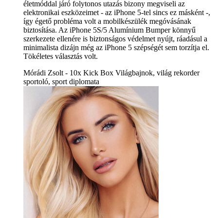
életmóddal járó folytonos utazás bizony megviseli az
elektronikai eszközeimet - az iPhone 5-tel sincs ez másként -,
így égető probléma volt a mobilkészülék megóvásának
biztosítása. Az iPhone 5S/5 Alumínium Bumper könnyű
szerkezete ellenére is biztonságos védelmet nyújt, ráadásul a
minimalista dizájn még az iPhone 5 szépségét sem torzítja el.
Tökéletes választás volt.
Mórádi Zsolt - 10x Kick Box Világbajnok, világ rekorder
sportoló, sport diplomata