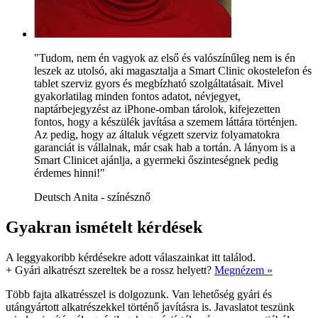
"Tudom, nem én vagyok az első és valószínűleg nem is én
leszek az utolsó, aki magasztalja a Smart Clinic okostelefon és
tablet szerviz gyors és megbízható szolgáltatásait. Mivel
gyakorlatilag minden fontos adatot, névjegyet,
naptárbejegyzést az iPhone-omban tárolok, kifejezetten
fontos, hogy a készülék javítása a szemem láttára történjen.
Az pedig, hogy az általuk végzett szerviz folyamatokra
garanciát is vállalnak, már csak hab a tortán. A lányom is a
Smart Clinicet ajánlja, a gyermeki őszinteségnek pedig
érdemes hinni!"
Deutsch Anita - színésznő
Gyakran ismételt kérdések
A leggyakoribb kérdésekre adott válaszainkat itt találod.
+
Gyári alkatrészt szereltek be a rossz helyett?
Megnézem »
Több fajta alkatrésszel is dolgozunk. Van lehetőség gyári és
utángyártott alkatrészekkel történő javításra is. Javaslatot teszünk