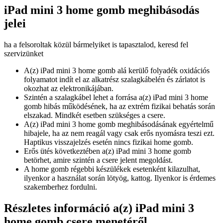
iPad mini 3 home gomb meghibásodás
jelei
ha a felsoroltak közül bármelyiket is tapasztalod, keresd fel
szervizünket
A(z) iPad mini 3 home gomb alá kerülő folyadék oxidációs
folyamatot indít el az alkatrész szalagkábelén és zárlatot is
okozhat az elektronikájában.
Szintén a szalagkábel lehet a forrása a(z) iPad mini 3 home
gomb hibás működésének, ha az extrém fizikai behatás során
elszakad. Mindkét esetben szükséges a csere.
A(z) iPad mini 3 home gomb meghibásodásának egyértelmű
hibajele, ha az nem reagál vagy csak erős nyomásra teszi ezt.
Haptikus visszajelzés esetén nincs fizikai home gomb.
Erős ütés következtében a(z) iPad mini 3 home gomb
betörhet, amire szintén a csere jelent megoldást.
A home gomb régebbi készülékek esetenként kilazulhat,
ilyenkor a használat során lötyög, kattog. Ilyenkor is érdemes
szakemberhez fordulni.
Részletes információ a(z) iPad mini 3
home gomb csere menetéről