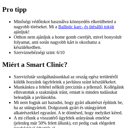
Pro tipp
Minőségi védőtokot használva könnyedén elkerülheted a
nagyobb töréseket. Mi a
Ballistic karc- és ütésálló tokját
ajánljuk!
Otthon nem ajánljuk a home gomb cseréjét, mivel bonyolult
folyamat, ami során nagyobb kárt is okozhatsz a
készülékedben.
Szerviznehézségi szint: 6/10
Miért a Smart Clinic?
Szervizfutár szolgáltatásunkkal az ország egész területéről
küldik hozzánk ügyfeleink a javításra szánt készülékeket.
Munkánkra a feltétel nélküli precizitás a jellemző. Kollégáink
elhivatottak a szakmájuk iránt, emiatt is minden tudásukat
beleadják a javításokba.
Mi nem fogjuk azt hazudni, hogy gyári alkatrészt építünk be,
ha az utángyártott. Dolgozunk gyári és utángyártott
alkatrészekkel egyaránt. A te döntésed, hogy melyiket kéred.
A mi célunk a visszatérő ügyfelek arányának emelése
(jelenleg már 50% felett állunk), ezt pedig csak elégedett