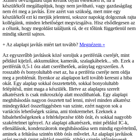
Szintén bevizsgálási díjat kérünk olyan esetekben is, ha a
készülékről megállapítjuk, hogy nem javítható, vagy gazdaságilag
nem éri meg a javítás. Erre azért van szükség, mert mire egy
készülékről ezt ki merjük jelenteni, sokszor napokig dolgoznak rajta
kollégáink, minden lehetőséget megvizsgálva. Hisz elsődlegesen az
a célunk, hogy megoldást találjunk rá, de ez tőlünk függetlenül nem
mindig sikerül sajnos.
+
Az alaplapi javítás miért tart tovább?
Megnézem »
Az egyszerűbb javítások közé soroljuk a perifériák cseréjét, mint
például kijelző, akkumulátor, kamerák, szalagkábelek... stb. Ezek a
perifériák 0,5-1 óra alatt cserélhetőek, aránylag egyszerűen. A
rosszabb és bonyolultabb eset az, ha a periféria cseréje nem oldja
meg a problémát. Ilyenkor az alaplapon kell tovább keresni a hiba
okát. Egy alaplap sokkal összetettebb, sokkal bonyolultabb
felépítésű, mint maga a készülék. Illetve az alaplapra szerelt
alkatrészek is csak mikroszkóp alatt mozdíthatóak. Egy alaplapi
meghibásodás nagyon összetett tud lenni, mivel minden alkatrész
mindegyikkel összefüggésben van szinte, ezért nagyon sok a
variációs lehetőségek száma, ami tönkremehet. Ezeknek a
hibalehetőségeknek a feltérképezése több órát, és sokkal nagyobb
szakértelmet igényel. Az alaplapi alkatrészek, mint például IC-k,
ellenállások, kondenzátorok meghibásodása sem mindig egyértelmű,
aminek a feltárása szintén több órás művelet. Az alaplapi javítások
utáni tesztek (mint például merülés, töltés) szintén időigényesek,