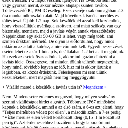
ezek a tesztek 1-2 napot vesznek igénybe. Ha továbbra sem tölt,
vagy gyorsan merül, akkor nézzük alaplapi szinten tovább.
Töltésvezérlő IC, PM IC esetleg. Ezek cseréje csak önmagában 2-3
óra munka mikroszkóp alatt. Majd következik ismét a merülés és
töltés teszt. Újabb 1-2 nap. Sok készüléknél azzal kell kezdenünk,
hogy visszaállítjuk gyárilag a szoftvert, ami miatt szükség van egy
biztonsági mentésre, majd a javítás végén annak visszatöltésére.
Napjainkban egy akár 50-60 GB is lehet, vagy még több, ami
szintén órákban mérhető. De olyan is előfordulhat, hogy nincs
raktáron az adott alkatrész, amire várnunk kell. Egyedi beszerzések
esetén lehet ez akár 1 hónap is, de általában 1-2 hét alatt megoldjuk.
Ha ezek az esetek összeadódnak, akkor tud igazán elhúzódni a
javítás ideje. Összegezve, mi minden tőlünk telhetőt megteszünk,
hogy minél rövidebb legyen az idő, hisz mi is akkor járunk a
legjobban, ez közös érdekünk. Feleslegesen mi sem ülünk
készülékeken, mert magától nem fog meggyógyulni.
+
Vízálló marad a készülék a javítás után is?
Megnézem »
Nem. Mindenesetre érdemes megnézni, hogy milyen szabvány
szerinti vízállóságot hirdet a gyártó. Többnyire IP67 minősítést
kapnak a készülékek, aminél a az első szám, a 6-os azt jelenti, hogy
"Teljes mértékben védett por ellen", a második szám, a 7-es pedig
"Vízbe merülés ellen védett korlátozott ideig (0,15–1 m között 30
percig)". Azt érdemes ehhez hozzátenni, hogy laboratóriumi
körülmények között érvényesek ezek a megállapítások. Az életben