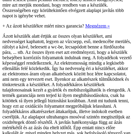
mire azt merjük mondani, hogy rendben van a készülék.
Összességében egy körültekintően elvégzett alaplapi javítás több
napot is igénybe vehet.
+
Az ázott készülékre miért nincs garancia?
Megnézem »
Ázott készülék alatt értjük az összes olyan készüléket, ami
nedvességet kaphatott, legyen az vízcsepp, eső, medencébe merülés,
ráfolyt a kávé, beleesett a wc-be, lecsapódott benne a fürdőszoba
pára, ... stb. Az összes ilyen eset azt eredményezi, hogy a készülék
belsejében korróziós folyamatok indulnak meg. A folyadékok vezető
képességgel rendelkeznek. Az elektromosság mindig a legkisebb
ellenállás felé közlekedik. Így ha nedvesség éri a készüléket, akkor
az elektromos áram olyan alkatrészek között hoz létre kapcsolatot,
ami nem egy tervezett eset. Ilyenkor az alkatrészek túlműködnek és
tönkreteszik a készüléket. A folyadékkáros készülékek
tulajdonosainak kezét a gyártók és mobilszolgáltatók is elengedik. A
termék garanciája nem terjed ki ilyen meghibásodásokra, csak ha
kötöttek rá ilyen jellegű biztosítást korábban. Amit mi tudunk tenni,
hogy ezt az oxidációs folyamatot megpróbáljuk lelassítani. A
folyadékkáros alkatrészeket áttakarítjuk, illetve indokolt esetben
cseréljük. Az alaplapot ultrahangos mosóval szintén megtisztítjuk az
oxidrétegek döntő részétől. A javítás hatékonysága függ az ázás
mértékétől és az ázás óta eltelt időtől. Épp emiatt nincs előre
kalkulált ár, mivel minden helyzet más, sok befolyásoló tényező van