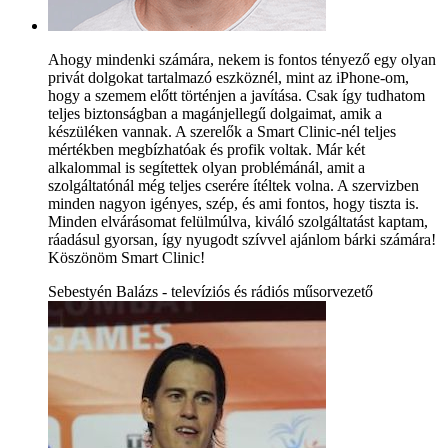
Ahogy mindenki számára, nekem is fontos tényező egy olyan
privát dolgokat tartalmazó eszköznél, mint az iPhone-om,
hogy a szemem előtt történjen a javítása. Csak így tudhatom
teljes biztonságban a magánjellegű dolgaimat, amik a
készüléken vannak. A szerelők a Smart Clinic-nél teljes
mértékben megbízhatóak és profik voltak. Már két
alkalommal is segítettek olyan problémánál, amit a
szolgáltatónál még teljes cserére ítéltek volna. A szervizben
minden nagyon igényes, szép, és ami fontos, hogy tiszta is.
Minden elvárásomat felülmúlva, kiváló szolgáltatást kaptam,
ráadásul gyorsan, így nyugodt szívvel ajánlom bárki számára!
Köszönöm Smart Clinic!
Sebestyén Balázs - televíziós és rádiós műsorvezető