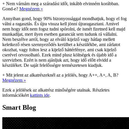
+
Nem várnám meg a száradási időt, inkább elvinném korábban.
Gond-e?
Megnézem »
Annyiban gond, hogy 90% bizonyossággal mondhatjuk, hogy el fog
válni a ragasztás. És újra vissza kell jönni újraragasztani. Amivel
nem hogy időt nem fogsz tudni spórolni, de ismét fizetned kell majd
munkadíjat, mert ilyen esetben garanciát sem tudunk rá vállalni.
Nem beszélve arról, hogy az elváló kijelző vagy hátlap mellett
keletkező résen szennyeződés kerülhet a készülékbe, ami zárlatot
okozhat, vagy foltos lesz a kijelző háttérfénye, ami csak kijelző
cserével orvosolható. Ezek mind plusz költségek és újabb idő a
szervizben. Ezért is nem ajánljuk azt, hogy idő előtt elvidd a
készüléket. De saját felelősségre természetesen kiadjuk.
+
Mit jelent az alkatrészeknél az a jelölés, hogy A++, A+, A, B?
Megnézem »
Ezek a jelölések az alkatrész minőségére utalnak. Részletes
információkért
kattints ide
.
Smart Blog