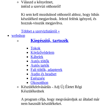
Válaszd a kényelmet,
intézd a szervizt otthonról!
Ki sem kell mozdulnod otthonról ahhoz, hogy hibás
készüléked megjavítsuk. Jelezd felénk igényed, és
hozzuk-visszük megjavítva.
Többet a szervizfutárról »
webshop
Kiegészítő, tartozék
Tokok
Kijelzővédelem
Kábelek
Autós töltők
Autós tartók
Fali töltők, adapterek
Audio és headset
Egészség
Okosotthon
Készülékfelvásárlás - Adj Új Életet Régi
Készülékednek
A program célja, hogy megvásároljuk az általad már
nem használt készülékeket.