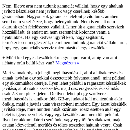
Nem. Illetve arra nem tudunk garanciát vállalni, hogy egy általunk
javított készüléket nem javítanak vagy cserélnek később
garanciában. Nagyon sok garanciás telefont javítottunk, amiben
senki nem veszi észre, hogy belenyúltunk. Nem is emiatt nem
akarunk ezért felelősséget vállalni. Ismerjük a garanciális szervizek
hozzáállását, és emiatt mi nem szeretnénk koloncot venni a
nyakunkba. Ha egy kedves ügyfél kéri, hogy segítsünk,
természetesen megtesszük, de mi nem tudunk garanciát vállalni arra,
hogy egy garanciális szerviz miért utasít el egy készüléket.
+
Miért kell egyes készülékekre egy napot várni, amíg van ami
néhány órán belül kész van?
Megnézem »
Mert vannak olyan jellegű meghibásodások, ahol a hibakeresés és
annak javítása egy sokkal összetettebb folyamat annál, mint például
egy akkumulátor cseréje. Ilyen lehet például a ragasztott készülékek
javítása, ahol csak a szétszedés, majd összeragasztás és száradás
csak 2-3 óra pluszt jelent. De ilyen lehet pl egy szoftveres
meghibásodás is, amikor több GB-nyi adatot kell mentenünk akár
órákig, majd a javítás után visszatölteni mindent. Egy ázott készülék
javítási ideje, mire minden hibát kizárunk, rossz esetben akár egy
hetet is igénybe vehet. Vagy egy készülék, ami nem tölt például.
Ilyenkor akkumulátort cserélünk, vagy egy töltőcsatlakozót, majd
ezután közvetlenül merülés és töltés teszteket hajtunk végre. Csak