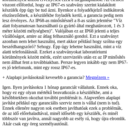
viszont előfordul, hogy az IP67-es szabvány szerint kialakított
készülék épp úgy be tud ázni. Ilyenkor a folyadékjelző indikátorok
elszíneződnek, a készülékbe foyladék kerül, a garancia pedig nem
lesz érvényes. Az IP68-as minősítésnél a 8-as szám jelentése "Víz
alatt folyamatosan használható (a gyártó által meghatározott, 1 és 3
méter közötti mélységben)". Valójában ez az IP68 jelenti a teljes
vízállóságot, amire az átlag felhasználó gondol. Ezt a szabványt
azonban nem lehet használni, mert akkor például hogy szólna egy
beszédhangszóró? Sehogy. Épp úgy lehetne használni, mint a víz
alatti telefonálásnál. Ezeket a szabványokat laboratóriumi
körülmények között mérik, ezért szervizelés után ez az IP minősítés
nem állhat fent a továbbiakban. Persze legyen inkább egy nem IP67-
es jó telefonunk, mint egy rossz IP67-es.
+
Alaplapi javításoknál kevesebb a garancia?
Megnézem »
Igen. Ilyen javításokra 1 hónap garanciát vállalunk. Ennek oka,
hogy ez egy olyan mértékű beavatkozás a készülékbe, ami a
későbbiekben okozhat további problémát is. Alapvetően alaplapi
javítást például egy garanciális szerviz nem is vállal (nem is tud).
Ennek ellenére nagyon sok esetben javíthatóak ezek a problémák,
de az idő előrehaladtával, minél idősebb egy készülék, és minél
többször van javítva, annál nagyobb az esély rá, hogy újra elromlik.
Akár csak egy öreg személyautónál.