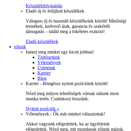
Készülékfelvásárlás
Eladó új és felújított készülékek
Válogass új és használt készülékeink között! Minőségi
termékek, kedvező árak, garancia és szakértői
támogatás – találd meg a tökéletes eszközt!
Eladó készülékek
rólunk
Ismerj meg minket egy kicsit jobban!
Történetünk
Vélemények
Üzleteink
Karrier
Blog
Karrier - Böngéssz nyitott pozícióink között!
Nézd meg milyen lehetőségek várnak nálunk most
munka terén. Csatlakozz hozzánk.
Nyitott pozíciók »
Vélemények - Ők már minket választottak!
Akkor vagyunk elégedettek, ha az ügyfeleink
elégedettek. Nézd meg, mit mondanak rólunk mások.