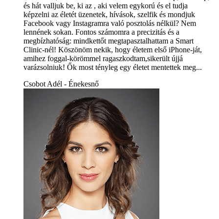
és hát valljuk be, ki az , aki velem egykorú és el tudja
képzelni az életét üzenetek, hívások, szelfik és mondjuk
Facebook vagy Instagramra való posztolás nélkül? Nem
lennének sokan. Fontos számomra a precizitás és a
megbízhatóság: mindkettőt megtapasztalhattam a Smart
Clinic-nél! Köszönöm nekik, hogy életem első iPhone-ját,
amihez foggal-körömmel ragaszkodtam,sikerült újjá
varázsolniuk! Ők most tényleg egy életet mentettek meg...
Csobot Adél - Énekesnő