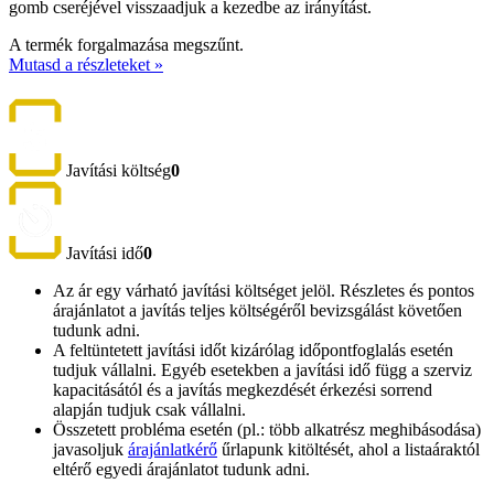
gomb cseréjével visszaadjuk a kezedbe az irányítást.
A termék forgalmazása megszűnt.
Mutasd a részleteket »
Javítási költség
0
Javítási idő
0
Az ár egy várható javítási költséget jelöl. Részletes és pontos
árajánlatot a javítás teljes költségéről bevizsgálást követően
tudunk adni.
A feltüntetett javítási időt kizárólag időpontfoglalás esetén
tudjuk vállalni. Egyéb esetekben a javítási idő függ a szerviz
kapacitásától és a javítás megkezdését érkezési sorrend
alapján tudjuk csak vállalni.
Összetett probléma esetén (pl.: több alkatrész meghibásodása)
javasoljuk
árajánlatkérő
űrlapunk kitöltését, ahol a listaáraktól
eltérő egyedi árajánlatot tudunk adni.