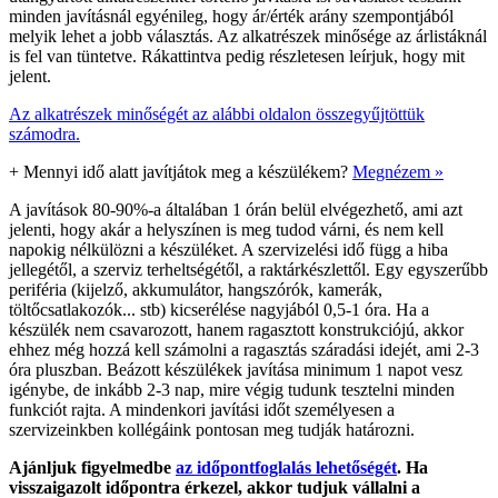
minden javításnál egyénileg, hogy ár/érték arány szempontjából
melyik lehet a jobb választás. Az alkatrészek minősége az árlistáknál
is fel van tüntetve. Rákattintva pedig részletesen leírjuk, hogy mit
jelent.
Az alkatrészek minőségét az alábbi oldalon összegyűjtöttük
számodra.
+
Mennyi idő alatt javítjátok meg a készülékem?
Megnézem »
A javítások 80-90%-a általában 1 órán belül elvégezhető, ami azt
jelenti, hogy akár a helyszínen is meg tudod várni, és nem kell
napokig nélkülözni a készüléket. A szervizelési idő függ a hiba
jellegétől, a szerviz terheltségétől, a raktárkészlettől. Egy egyszerűbb
periféria (kijelző, akkumulátor, hangszórók, kamerák,
töltőcsatlakozók... stb) kicserélése nagyjából 0,5-1 óra. Ha a
készülék nem csavarozott, hanem ragasztott konstrukciójú, akkor
ehhez még hozzá kell számolni a ragasztás száradási idejét, ami 2-3
óra pluszban. Beázott készülékek javítása minimum 1 napot vesz
igénybe, de inkább 2-3 nap, mire végig tudunk tesztelni minden
funkciót rajta. A mindenkori javítási időt személyesen a
szervizeinkben kollégáink pontosan meg tudják határozni.
Ajánljuk figyelmedbe
az időpontfoglalás lehetőségét
. Ha
visszaigazolt időpontra érkezel, akkor tudjuk vállalni a