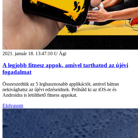
2021. január 18.
13:47:10
U
Ági
A legjobb fitnesz appok, amivel tarthatod az újévi
fogadalmat
Összeszedtük az 5 leghasznosabb applikációt, amivel bátran
nekivághatsz az újévi edzéseidnek. Próbáld ki az iOS-re és
Androidra is letölthető fitness appokat.
Elolvasom