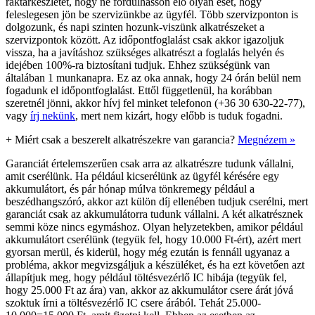
raktárkészletet, hogy ne fordulhasson elő olyan eset, hogy
feleslegesen jön be szervizünkbe az ügyfél. Több szervizponton is
dolgozunk, és napi szinten hozunk-viszünk alkatrészeket a
szervizpontok között. Az időpontfoglalást csak akkor igazoljuk
vissza, ha a javításhoz szükséges alkatrészt a foglalás helyén és
idejében 100%-ra biztosítani tudjuk. Ehhez szükségünk van
általában 1 munkanapra. Ez az oka annak, hogy 24 órán belül nem
fogadunk el időpontfoglalást. Ettől függetlenül, ha korábban
szeretnél jönni, akkor hívj fel minket telefonon (+36 30 630-22-77),
vagy
írj nekünk
, mert nem kizárt, hogy előbb is tuduk fogadni.
+
Miért csak a beszerelt alkatrészekre van garancia?
Megnézem »
Garanciát értelemszerűen csak arra az alkatrészre tudunk vállalni,
amit cserélünk. Ha például kicserélünk az ügyfél kérésére egy
akkumulátort, és pár hónap múlva tönkremegy például a
beszédhangszóró, akkor azt külön díj ellenében tudjuk cserélni, mert
garanciát csak az akkumulátorra tudunk vállalni. A két alkatrésznek
semmi köze nincs egymáshoz. Olyan helyzetekben, amikor például
akkumulátort cserélünk (tegyük fel, hogy 10.000 Ft-ért), azért mert
gyorsan merül, és kiderül, hogy még ezután is fennáll ugyanaz a
probléma, akkor megvizsgáljuk a készüléket, és ha ezt követően azt
állapítjuk meg, hogy például töltésvezérlő IC hibája (tegyük fel,
hogy 25.000 Ft az ára) van, akkor az akkumulátor csere árát jóvá
szoktuk írni a töltésvezérlő IC csere árából. Tehát 25.000-