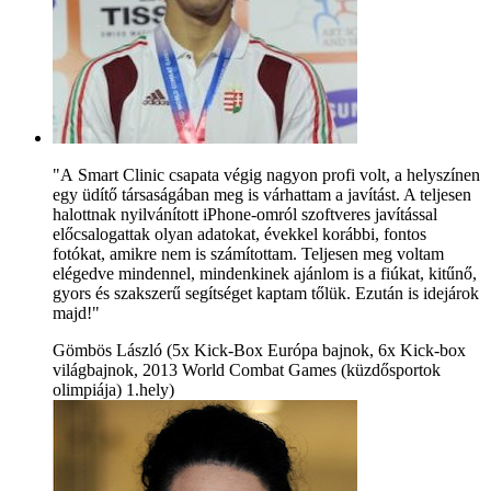
"A Smart Clinic csapata végig nagyon profi volt, a helyszínen
egy üdítő társaságában meg is várhattam a javítást. A teljesen
halottnak nyilvánított iPhone-omról szoftveres javítással
előcsalogattak olyan adatokat, évekkel korábbi, fontos
fotókat, amikre nem is számítottam. Teljesen meg voltam
elégedve mindennel, mindenkinek ajánlom is a fiúkat, kitűnő,
gyors és szakszerű segítséget kaptam tőlük. Ezután is idejárok
majd!"
Gömbös László (5x Kick-Box Európa bajnok, 6x Kick-box
világbajnok, 2013 World Combat Games (küzdősportok
olimpiája) 1.hely)