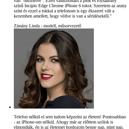
van "öltöztetve". Ezért választottam a pink és rózsaarany
színű Incipio Edge Chrome iPhone 6 tokot. Szeretem az arany
színt és ezzel a tokkal a telefonom is egy ékszerré vált a
kezemben amellett, hogy védve is van a sérülésektől."
Zimány Linda - modell, műsorvezető
Telefon nélkül el sem tudom képzelni az életem! Pontosabban
- az iPhone-om nélkül. Ahogy már az előttem szólok is
elmondták, én is az életemet hordozom benne nap, mint nap,