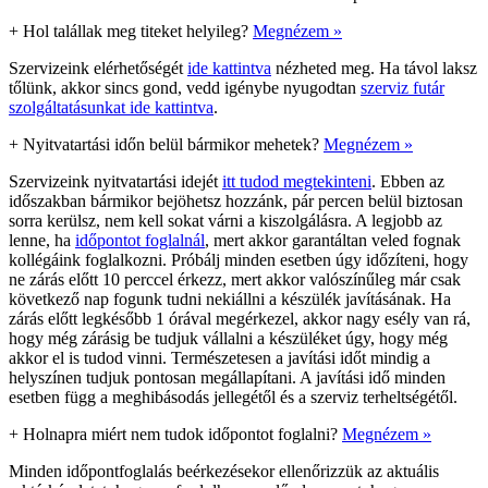
+
Hol talállak meg titeket helyileg?
Megnézem »
Szervizeink elérhetőségét
ide kattintva
nézheted meg. Ha távol laksz
tőlünk, akkor sincs gond, vedd igénybe nyugodtan
szerviz futár
szolgáltatásunkat ide kattintva
.
+
Nyitvatartási időn belül bármikor mehetek?
Megnézem »
Szervizeink nyitvatartási idejét
itt tudod megtekinteni
. Ebben az
időszakban bármikor bejöhetsz hozzánk, pár percen belül biztosan
sorra kerülsz, nem kell sokat várni a kiszolgálásra. A legjobb az
lenne, ha
időpontot foglalnál
, mert akkor garantáltan veled fognak
kollégáink foglalkozni. Próbálj minden esetben úgy időzíteni, hogy
ne zárás előtt 10 perccel érkezz, mert akkor valószínűleg már csak
következő nap fogunk tudni nekiállni a készülék javításának. Ha
zárás előtt legkésőbb 1 órával megérkezel, akkor nagy esély van rá,
hogy még zárásig be tudjuk vállalni a készüléket úgy, hogy még
akkor el is tudod vinni. Természetesen a javítási időt mindig a
helyszínen tudjuk pontosan megállapítani. A javítási idő minden
esetben függ a meghibásodás jellegétől és a szerviz terheltségétől.
+
Holnapra miért nem tudok időpontot foglalni?
Megnézem »
Minden időpontfoglalás beérkezésekor ellenőrizzük az aktuális