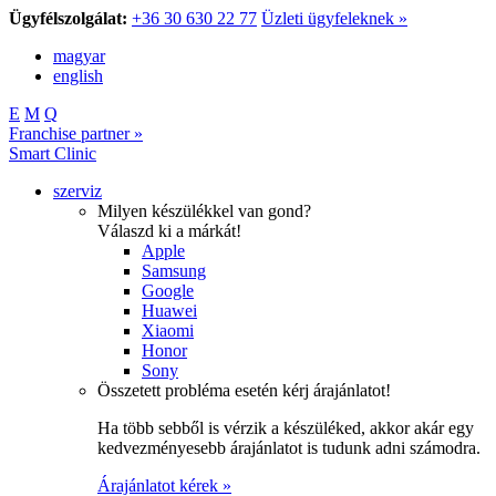
Ügyfélszolgálat:
+36 30 630 22 77
Üzleti ügyfeleknek »
magyar
english
E
M
Q
Franchise partner »
Smart Clinic
szerviz
Milyen készülékkel van gond?
Válaszd ki a márkát!
Apple
Samsung
Google
Huawei
Xiaomi
Honor
Sony
Összetett probléma esetén kérj árajánlatot!
Ha több sebből is vérzik a készüléked, akkor akár egy
kedvezményesebb árajánlatot is tudunk adni számodra.
Árajánlatot kérek »