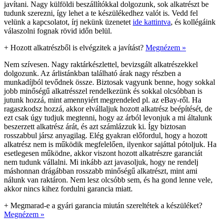
javítani. Nagy külföldi beszállítókkal dolgozunk, sok alkatrészt be
tudunk szerezni, így lehet a te készülékedhez valót is. Vedd fel
velünk a kapcsolatot, írj nekünk üzenetet
ide kattintva
, és kollégáink
válaszolni fognak rövid időn belül.
+
Hozott alkatrészből is elvégzitek a javítást?
Megnézem »
Nem szívesen. Nagy raktárkészlettel, bevizsgált alkatrészekkel
dolgozunk. Az árlistánkban található árak nagy részben a
munkadíjból tevődnek össze. Biztosak vagyunk benne, hogy sokkal
jobb minőségű alkatrésszel rendelkezünk és sokkal olcsóbban is
jutunk hozzá, mint amennyiért megrendeled pl. az eBay-ről. Ha
ragaszkodsz hozzá, akkor elvállaljuk hozott alkatrész beépítését, de
ezt csak úgy tudjuk megtenni, hogy az árból levonjuk a mi általunk
beszerzett alkatrész árát, és azt számlázzuk ki. Így biztosan
rosszabbul jársz anyagilag. Elég gyakran előfordul, hogy a hozott
alkatrész nem is működik megfelelően, ilyenkor sajáttal pótoljuk. Ha
esetlegesen működne, akkor viszont hozott alkatrészre garanciát
nem tudunk vállalni. Mi inkább azt javasoljuk, hogy ne rendelj
máshonnan drágábban rosszabb minőségű alkatrészt, mint ami
nálunk van raktáron. Nem lesz olcsóbb sem, és ha gond lenne vele,
akkor nincs kihez fordulni garancia miatt.
+
Megmarad-e a gyári garancia miután szereltétek a készüléket?
Megnézem »