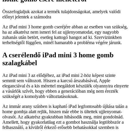
Összefoglaljuk azokat a termék tulajdonságokat, amelyek valódi
előnyt jelentek a számodra
Az iPad mini 3 home gomb cseréjére abban az esetben van szükség,
ha az alkatrész nem ismeri fel az ujjlenyomatodat, egy nagyobb
zuhanás után betört, esetleg kattogó hangot ad ki. Szervizünkben
terheltségtől függően, minél hamarabb a probléma végére járunk.
A cserélendő iPad mini 3 home gomb
szalagkábel
Az iPad mini 3 az elődjéhez, az iPad mini 2-höz képest szinte
semmit sem változott. Hiszen a karcsú árszabásával, Apple
eleganciával és a kis mérettel megáldott készülék olyannyira elnyerte
a vásárlók szívét, hogy ebben a generációban még nem érezték
szükségét a komolyabb változtatásoknak.
Az immár arany színben is kapható iPad legfontosabb újítása talán a
home gombja alatt rejlik, hiszen már ebbe is ültettek ujjlenyomat-
olvasót. Az alkatrész gyakrabban hibásodik meg, mint gondolnád.
Amellett, hogy gyakorlatilag ezt a gombot használja legtöbbször a
felhasználó, a kívülről érkező erősebb behatásokkal szemben is