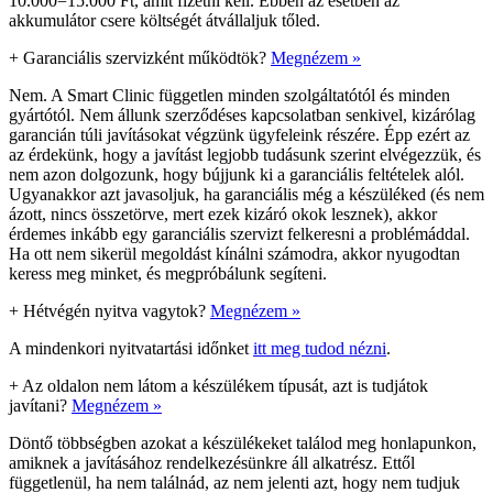
10.000=15.000 Ft, amit fizetni kell. Ebben az esetben az
akkumulátor csere költségét átvállaljuk tőled.
+
Garanciális szervizként működtök?
Megnézem »
Nem. A Smart Clinic független minden szolgáltatótól és minden
gyártótól. Nem állunk szerződéses kapcsolatban senkivel, kizárólag
garancián túli javításokat végzünk ügyfeleink részére. Épp ezért az
az érdekünk, hogy a javítást legjobb tudásunk szerint elvégezzük, és
nem azon dolgozunk, hogy bújjunk ki a garanciális feltételek alól.
Ugyanakkor azt javasoljuk, ha garanciális még a készüléked (és nem
ázott, nincs összetörve, mert ezek kizáró okok lesznek), akkor
érdemes inkább egy garanciális szervizt felkeresni a problémáddal.
Ha ott nem sikerül megoldást kínálni számodra, akkor nyugodtan
keress meg minket, és megpróbálunk segíteni.
+
Hétvégén nyitva vagytok?
Megnézem »
A mindenkori nyitvatartási időnket
itt meg tudod nézni
.
+
Az oldalon nem látom a készülékem típusát, azt is tudjátok
javítani?
Megnézem »
Döntő többségben azokat a készülékeket találod meg honlapunkon,
amiknek a javításához rendelkezésünkre áll alkatrész. Ettől
függetlenül, ha nem találnád, az nem jelenti azt, hogy nem tudjuk