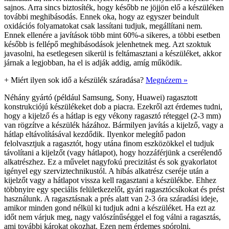
sajnos. Arra sincs biztosíték, hogy később ne jöjjön elő a készüléken
további meghibásodás. Ennek oka, hogy az egyszer beindult
oxidációs folyamatokat csak lassítani tudjuk, megállítani nem.
Ennek ellenére a javítások több mint 60%-a sikeres, a többi esetben
később is fellépő meghibásodások jelenhetnek meg. Azt szoktuk
javasolni, ha esetlegesen sikerül is feltámasztani a készüléket, akkor
járnak a legjobban, ha el is adják addig, amíg működik.
+
Miért ilyen sok idő a készülék száradása?
Megnézem »
Néhány gyártó (például Samsung, Sony, Huawei) ragasztott
konstrukciójú készülékeket dob a piacra. Ezekről azt érdemes tudni,
hogy a kijelző és a hátlap is egy vékony ragasztó réteggel (2-3 mm)
van rögzítve a készülék házához. Bármilyen javítás a kijelző, vagy a
hátlap eltávolításával kezdődik. Ilyenkor melegítő padon
felolvasztjuk a ragasztót, hogy utána finom eszközökkel el tudjuk
távolítani a kijelzőt (vagy hátlapot), hogy hozzáférjünk a cserélendő
alkatrészhez. Ez a művelet nagyfokú precizitást és sok gyakorlatot
igényel egy szerviztechnikustól. A hibás alkatrész cseréje után a
kijelzőt vagy a hátlapot vissza kell ragasztani a készülékbe. Ehhez
többnyire egy speciális felületkezelőt, gyári ragasztócsíkokat és prést
használunk. A ragasztásnak a prés alatt van 2-3 óra száradási ideje,
amikor minden gond nélkül ki tudjuk adni a készüléket. Ha ezt az
időt nem várjuk meg, nagy valószínűséggel el fog válni a ragasztás,
ami további károkat okozhat. Ezen nem érdemes spórolni.