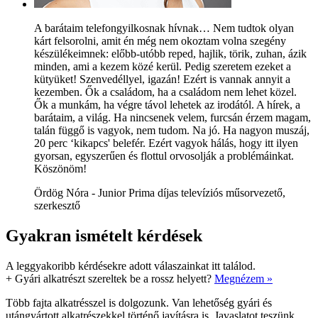
A barátaim telefongyilkosnak hívnak… Nem tudtok olyan
kárt felsorolni, amit én még nem okoztam volna szegény
készülékeimnek: előbb-utóbb reped, hajlik, törik, zuhan, ázik
minden, ami a kezem közé kerül. Pedig szeretem ezeket a
kütyüket! Szenvedéllyel, igazán! Ezért is vannak annyit a
kezemben. Ők a családom, ha a családom nem lehet közel.
Ők a munkám, ha végre távol lehetek az irodától. A hírek, a
barátaim, a világ. Ha nincsenek velem, furcsán érzem magam,
talán függő is vagyok, nem tudom. Na jó. Ha nagyon muszáj,
20 perc ‘kikapcs' belefér. Ezért vagyok hálás, hogy itt ilyen
gyorsan, egyszerűen és flottul orvosolják a problémáinkat.
Köszönöm!
Ördög Nóra - Junior Prima díjas televíziós műsorvezető,
szerkesztő
Gyakran ismételt kérdések
A leggyakoribb kérdésekre adott válaszainkat itt találod.
+
Gyári alkatrészt szereltek be a rossz helyett?
Megnézem »
Több fajta alkatrésszel is dolgozunk. Van lehetőség gyári és
utángyártott alkatrészekkel történő javításra is. Javaslatot teszünk