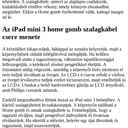
tehetetlen. A szalagkábele, amivel az alaplapra csatlakozik,
kialakításából eredően vékony, amely könnyen elszakadhat,
megtörhet. Ekkor a Home gomb érzéketlenné válik, kattogó hangot
ad ki.
Az iPad mini 3 home gomb szalagkábel
csere menete
A készüléket kikapcsoljuk, hátlappal az asztalra helyezzük, majd a
képernyőjének oldalát hőlégfúvóval melegítjük. Ha kellően
megolvadt alatta a ragasztóanyag, vákuumos tapadókoronggal
felfeszegetjük, a keletkező réseket pengetőkkel ékeljük. A
folyamatot addig végezzük, ameddig a képernyőt törés mentesen el
nem tudjuk távolítani az üveget. Az LCD-t 4 csavar erősíti a vázhoz,
az üveget leválasztva tudjuk ezeket kicsavarozni, majd emelhetjük ki
az LCD-t. Utunkat a belső hardverekhez gátolja az LCD árnyékoló,
amit Phillips csavarok tartanak.
Ezektől megszabadítva férünk hozzá az iPad mini 3 belsejéhez. A
kijelző szalagkábeleit lecsatlakoztatjuk. A képernyőn található a
Home gomb és annak szalagkábele is. Felmelegítjük, hogy a
ragasztó elváljon, majd pengetővel aláfeszítünk és óvatosan
elválasztjuk. Ha sikerült a művelet, helyére egy újat illesztünk és
ragasztunk, majd összeszereljük.