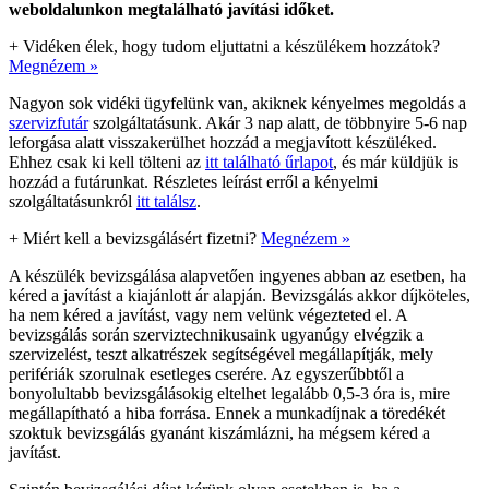
weboldalunkon megtalálható javítási időket.
+
Vidéken élek, hogy tudom eljuttatni a készülékem hozzátok?
Megnézem »
Nagyon sok vidéki ügyfelünk van, akiknek kényelmes megoldás a
szervizfutár
szolgáltatásunk. Akár 3 nap alatt, de többnyire 5-6 nap
leforgása alatt visszakerülhet hozzád a megjavított készüléked.
Ehhez csak ki kell tölteni az
itt található űrlapot
, és már küldjük is
hozzád a futárunkat. Részletes leírást erről a kényelmi
szolgáltatásunkról
itt találsz
.
+
Miért kell a bevizsgálásért fizetni?
Megnézem »
A készülék bevizsgálása alapvetően ingyenes abban az esetben, ha
kéred a javítást a kiajánlott ár alapján. Bevizsgálás akkor díjköteles,
ha nem kéred a javítást, vagy nem velünk végezteted el. A
bevizsgálás során szerviztechnikusaink ugyanúgy elvégzik a
szervizelést, teszt alkatrészek segítségével megállapítják, mely
perifériák szorulnak esetleges cserére. Az egyszerűbbtől a
bonyolultabb bevizsgálásokig eltelhet legalább 0,5-3 óra is, mire
megállapítható a hiba forrása. Ennek a munkadíjnak a töredékét
szoktuk bevizsgálás gyanánt kiszámlázni, ha mégsem kéred a
javítást.