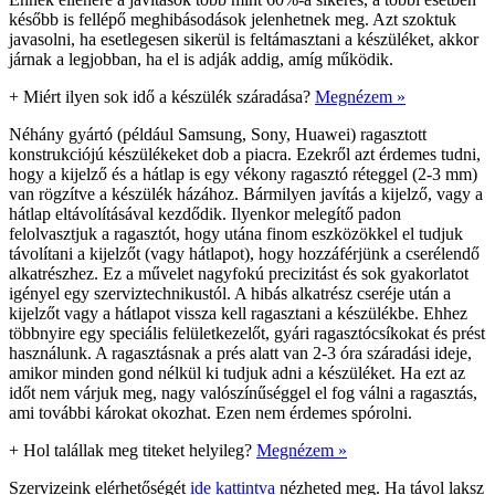
később is fellépő meghibásodások jelenhetnek meg. Azt szoktuk
javasolni, ha esetlegesen sikerül is feltámasztani a készüléket, akkor
járnak a legjobban, ha el is adják addig, amíg működik.
+
Miért ilyen sok idő a készülék száradása?
Megnézem »
Néhány gyártó (például Samsung, Sony, Huawei) ragasztott
konstrukciójú készülékeket dob a piacra. Ezekről azt érdemes tudni,
hogy a kijelző és a hátlap is egy vékony ragasztó réteggel (2-3 mm)
van rögzítve a készülék házához. Bármilyen javítás a kijelző, vagy a
hátlap eltávolításával kezdődik. Ilyenkor melegítő padon
felolvasztjuk a ragasztót, hogy utána finom eszközökkel el tudjuk
távolítani a kijelzőt (vagy hátlapot), hogy hozzáférjünk a cserélendő
alkatrészhez. Ez a művelet nagyfokú precizitást és sok gyakorlatot
igényel egy szerviztechnikustól. A hibás alkatrész cseréje után a
kijelzőt vagy a hátlapot vissza kell ragasztani a készülékbe. Ehhez
többnyire egy speciális felületkezelőt, gyári ragasztócsíkokat és prést
használunk. A ragasztásnak a prés alatt van 2-3 óra száradási ideje,
amikor minden gond nélkül ki tudjuk adni a készüléket. Ha ezt az
időt nem várjuk meg, nagy valószínűséggel el fog válni a ragasztás,
ami további károkat okozhat. Ezen nem érdemes spórolni.
+
Hol talállak meg titeket helyileg?
Megnézem »
Szervizeink elérhetőségét
ide kattintva
nézheted meg. Ha távol laksz