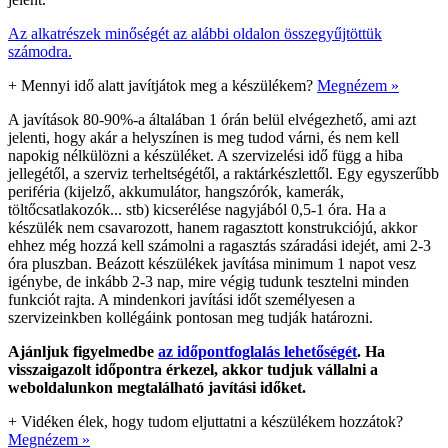
Az alkatrészek minőségét az alábbi oldalon összegyűjtöttük
számodra.
+
Mennyi idő alatt javítjátok meg a készülékem?
Megnézem »
A javítások 80-90%-a általában 1 órán belül elvégezhető, ami azt
jelenti, hogy akár a helyszínen is meg tudod várni, és nem kell
napokig nélkülözni a készüléket. A szervizelési idő függ a hiba
jellegétől, a szerviz terheltségétől, a raktárkészlettől. Egy egyszerűbb
periféria (kijelző, akkumulátor, hangszórók, kamerák,
töltőcsatlakozók... stb) kicserélése nagyjából 0,5-1 óra. Ha a
készülék nem csavarozott, hanem ragasztott konstrukciójú, akkor
ehhez még hozzá kell számolni a ragasztás száradási idejét, ami 2-3
óra pluszban. Beázott készülékek javítása minimum 1 napot vesz
igénybe, de inkább 2-3 nap, mire végig tudunk tesztelni minden
funkciót rajta. A mindenkori javítási időt személyesen a
szervizeinkben kollégáink pontosan meg tudják határozni.
Ajánljuk figyelmedbe
az időpontfoglalás lehetőségét
. Ha
visszaigazolt időpontra érkezel, akkor tudjuk vállalni a
weboldalunkon megtalálható javítási időket.
+
Vidéken élek, hogy tudom eljuttatni a készülékem hozzátok?
Megnézem »