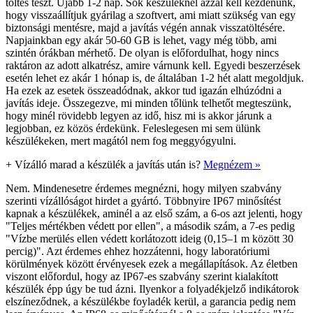
töltés teszt. Újabb 1-2 nap. Sok készüléknél azzal kell kezdenünk,
hogy visszaállítjuk gyárilag a szoftvert, ami miatt szükség van egy
biztonsági mentésre, majd a javítás végén annak visszatöltésére.
Napjainkban egy akár 50-60 GB is lehet, vagy még több, ami
szintén órákban mérhető. De olyan is előfordulhat, hogy nincs
raktáron az adott alkatrész, amire várnunk kell. Egyedi beszerzések
esetén lehet ez akár 1 hónap is, de általában 1-2 hét alatt megoldjuk.
Ha ezek az esetek összeadódnak, akkor tud igazán elhúzódni a
javítás ideje. Összegezve, mi minden tőlünk telhetőt megteszünk,
hogy minél rövidebb legyen az idő, hisz mi is akkor járunk a
legjobban, ez közös érdekünk. Feleslegesen mi sem ülünk
készülékeken, mert magától nem fog meggyógyulni.
+
Vízálló marad a készülék a javítás után is?
Megnézem »
Nem. Mindenesetre érdemes megnézni, hogy milyen szabvány
szerinti vízállóságot hirdet a gyártó. Többnyire IP67 minősítést
kapnak a készülékek, aminél a az első szám, a 6-os azt jelenti, hogy
"Teljes mértékben védett por ellen", a második szám, a 7-es pedig
"Vízbe merülés ellen védett korlátozott ideig (0,15–1 m között 30
percig)". Azt érdemes ehhez hozzátenni, hogy laboratóriumi
körülmények között érvényesek ezek a megállapítások. Az életben
viszont előfordul, hogy az IP67-es szabvány szerint kialakított
készülék épp úgy be tud ázni. Ilyenkor a folyadékjelző indikátorok
elszíneződnek, a készülékbe foyladék kerül, a garancia pedig nem