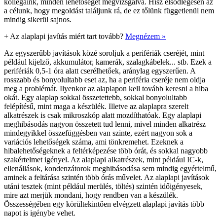
kollégáink, minden lehetőséget megvizsgálva. Hisz elsődlegesen az
a célunk, hogy megoldást találjunk rá, de ez tőlünk függetlenül nem
mindig sikerül sajnos.
+
Az alaplapi javítás miért tart tovább?
Megnézem »
Az egyszerűbb javítások közé soroljuk a perifériák cseréjét, mint
például kijelző, akkumulátor, kamerák, szalagkábelek... stb. Ezek a
perifériák 0,5-1 óra alatt cserélhetőek, aránylag egyszerűen. A
rosszabb és bonyolultabb eset az, ha a periféria cseréje nem oldja
meg a problémát. Ilyenkor az alaplapon kell tovább keresni a hiba
okát. Egy alaplap sokkal összetettebb, sokkal bonyolultabb
felépítésű, mint maga a készülék. Illetve az alaplapra szerelt
alkatrészek is csak mikroszkóp alatt mozdíthatóak. Egy alaplapi
meghibásodás nagyon összetett tud lenni, mivel minden alkatrész
mindegyikkel összefüggésben van szinte, ezért nagyon sok a
variációs lehetőségek száma, ami tönkremehet. Ezeknek a
hibalehetőségeknek a feltérképezése több órát, és sokkal nagyobb
szakértelmet igényel. Az alaplapi alkatrészek, mint például IC-k,
ellenállások, kondenzátorok meghibásodása sem mindig egyértelmű,
aminek a feltárása szintén több órás művelet. Az alaplapi javítások
utáni tesztek (mint például merülés, töltés) szintén időigényesek,
mire azt merjük mondani, hogy rendben van a készülék.
Összességében egy körültekintően elvégzett alaplapi javítás több
napot is igénybe vehet.