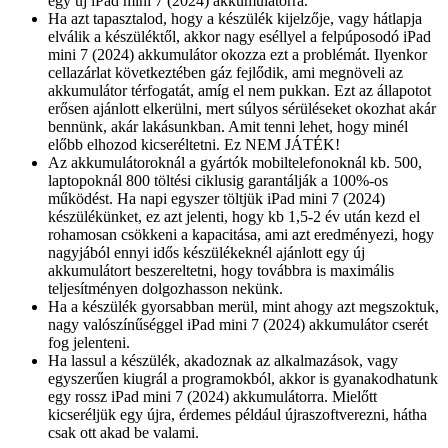
egy új iPad mini 7 (2024) akkumulátorra.
Ha azt tapasztalod, hogy a készülék kijelzője, vagy hátlapja
elválik a készüléktől, akkor nagy eséllyel a felpúposodó iPad
mini 7 (2024) akkumulátor okozza ezt a problémát. Ilyenkor
cellazárlat következtében gáz fejlődik, ami megnöveli az
akkumulátor térfogatát, amíg el nem pukkan. Ezt az állapotot
erősen ajánlott elkerülni, mert súlyos sérüléseket okozhat akár
bennünk, akár lakásunkban. Amit tenni lehet, hogy minél
előbb elhozod kicseréltetni. Ez NEM JÁTÉK!
Az akkumulátoroknál a gyártók mobiltelefonoknál kb. 500,
laptopoknál 800 töltési ciklusig garantálják a 100%-os
működést. Ha napi egyszer töltjük iPad mini 7 (2024)
készülékünket, ez azt jelenti, hogy kb 1,5-2 év után kezd el
rohamosan csökkeni a kapacitása, ami azt eredményezi, hogy
nagyjából ennyi idős készülékeknél ajánlott egy új
akkumulátort beszereltetni, hogy továbbra is maximális
teljesítményen dolgozhasson nekünk.
Ha a készülék gyorsabban merül, mint ahogy azt megszoktuk,
nagy valószínűséggel iPad mini 7 (2024) akkumulátor cserét
fog jelenteni.
Ha lassul a készülék, akadoznak az alkalmazások, vagy
egyszerűen kiugrál a programokból, akkor is gyanakodhatunk
egy rossz iPad mini 7 (2024) akkumulátorra. Mielőtt
kicseréljük egy újra, érdemes például újraszoftverezni, hátha
csak ott akad be valami.