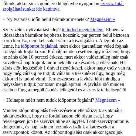
tőlünk, akkor sincs gond, vedd igénybe nyugodtan
szerviz futár
szolgáltatásunkat ide kattintva
.
+
Nyitvatartási időn belül bármikor mehetek?
Megnézem »
Szervizeink nyitvatartási idejét
itt tudod megtekinteni
. Ebben az
időszakban bármikor bejöhetsz hozzánk, pár percen belül biztosan
sorra kerülsz, nem kell sokat várni a kiszolgálásra. A legjobb az
lenne, ha
időpontot foglalnál
, mert akkor garantáltan veled fognak
kollégáink foglalkozni. Próbálj minden esetben úgy időzíteni, hogy
ne zárás előtt 10 perccel érkezz, mert akkor valószínűleg már csak
következő nap fogunk tudni nekiállni a készülék javításának. Ha
zárás előtt legkésőbb 1 órával megérkezel, akkor nagy esély van rá,
hogy még zárásig be tudjuk vállalni a készüléket úgy, hogy még
akkor el is tudod vinni. Természetesen a javítási időt mindig a
helyszínen tudjuk pontosan megállapítani. A javítási idő minden
esetben függ a meghibásodás jellegétől és a szerviz terheltségétől.
+
Holnapra miért nem tudok időpontot foglalni?
Megnézem »
Minden időpontfoglalás beérkezésekor ellenőrizzük az aktuális
raktárkészletet, hogy ne fordulhasson elő olyan eset, hogy
feleslegesen jön be szervizünkbe az ügyfél. Több szervizponton is
dolgozunk, és napi szinten hozunk-viszünk alkatrészeket a
szervizpontok között. Az időpontfoglalást csak akkor igazoljuk