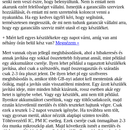
senki nem veszi észre, hogy belenyúltunk. Nem is emiatt nem
akarunk ezért felelősséget vállalni. Ismerjük a garanciális szervizek
hozzáállását, és emiatt mi nem szeretnénk koloncot venni a
nyakunkba. Ha egy kedves ügyfél kéri, hogy segítsünk,
természetesen megtesszük, de mi nem tudunk garanciát vállalni arra,
hogy egy garanciális szerviz miért utasít el egy készüléket.
+
Miért kell egyes készülékekre egy napot várni, amíg van ami
néhány órán belül kész van?
Megnézem »
Mert vannak olyan jellegű meghibásodások, ahol a hibakeresés és
annak javítása egy sokkal összetettebb folyamat annál, mint például
egy akkumulátor cseréje. Ilyen lehet például a ragasztott készülékek
javítása, ahol csak a szétszedés, majd összeragasztás és száradás
csak 2-3 óra pluszt jelent. De ilyen lehet pl egy szoftveres
meghibásodás is, amikor több GB-nyi adatot kell mentenünk akár
órákig, majd a javítás után visszatölteni mindent. Egy ázott készülék
javítási ideje, mire minden hibát kizárunk, rossz esetben akár egy
hetet is igénybe vehet. Vagy egy készülék, ami nem tölt például.
Ilyenkor akkumulátort cserélünk, vagy egy töltőcsatlakozót, majd
ezután közvetlenül merülés és töltés teszteket hajtunk végre. Csak
ezek a tesztek 1-2 napot vesznek igénybe. Ha továbbra sem tölt,
vagy gyorsan merül, akkor nézzük alaplapi szinten tovább.
Töltésvezérlő IC, PM IC esetleg. Ezek cseréje csak önmagában 2-3
óra munka mikroszkóp alatt. Majd következik ismét a merülés és