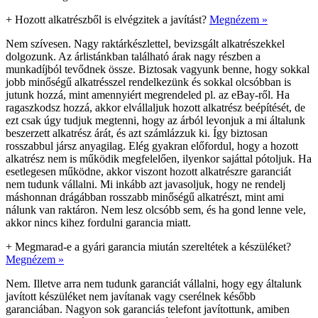
+
Hozott alkatrészből is elvégzitek a javítást?
Megnézem »
Nem szívesen. Nagy raktárkészlettel, bevizsgált alkatrészekkel
dolgozunk. Az árlistánkban található árak nagy részben a
munkadíjból tevődnek össze. Biztosak vagyunk benne, hogy sokkal
jobb minőségű alkatrésszel rendelkezünk és sokkal olcsóbban is
jutunk hozzá, mint amennyiért megrendeled pl. az eBay-ről. Ha
ragaszkodsz hozzá, akkor elvállaljuk hozott alkatrész beépítését, de
ezt csak úgy tudjuk megtenni, hogy az árból levonjuk a mi általunk
beszerzett alkatrész árát, és azt számlázzuk ki. Így biztosan
rosszabbul jársz anyagilag. Elég gyakran előfordul, hogy a hozott
alkatrész nem is működik megfelelően, ilyenkor sajáttal pótoljuk. Ha
esetlegesen működne, akkor viszont hozott alkatrészre garanciát
nem tudunk vállalni. Mi inkább azt javasoljuk, hogy ne rendelj
máshonnan drágábban rosszabb minőségű alkatrészt, mint ami
nálunk van raktáron. Nem lesz olcsóbb sem, és ha gond lenne vele,
akkor nincs kihez fordulni garancia miatt.
+
Megmarad-e a gyári garancia miután szereltétek a készüléket?
Megnézem »
Nem. Illetve arra nem tudunk garanciát vállalni, hogy egy általunk
javított készüléket nem javítanak vagy cserélnek később
garanciában. Nagyon sok garanciás telefont javítottunk, amiben