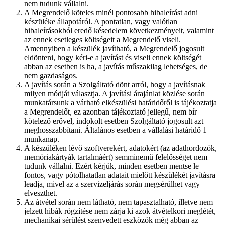
nem tudunk vállalni.
A Megrendelő köteles minél pontosabb hibaleírást adni
készüléke állapotáról. A pontatlan, vagy valótlan
hibaleírásokból eredő késedelem következményeit, valamint
az ennek esetleges költségeit a Megrendelő viseli.
Amennyiben a készülék javítható, a Megrendelő jogosult
eldönteni, hogy kéri-e a javítást és viseli ennek költségét
abban az esetben is ha, a javítás műszakilag lehetséges, de
nem gazdaságos.
A javítás során a Szolgáltató dönt arról, hogy a javításnak
milyen módját választja. A javítási árajánlat közlése során
munkatársunk a várható elkészülési határidőről is tájékoztatja
a Megrendelőt, ez azonban tájékoztató jellegű, nem bír
kötelező erővel, indokolt esetben Szolgáltató jogosult azt
meghosszabbítani. Általános esetben a vállalási határidő 1
munkanap.
A készüléken lévő szoftverekért, adatokért (az adathordozók,
memóriakártyák tartalmáért) semminemű felelősséget nem
tudunk vállalni. Ezért kérjük, minden esetben mentse le
fontos, vagy pótolhatatlan adatait mielőtt készülékét javításra
leadja, mivel az a szervizeljárás során megsérülhet vagy
elveszthet.
Az átvétel során nem látható, nem tapasztalható, illetve nem
jelzett hibák rögzítése nem zárja ki azok átvételkori meglétét,
mechanikai sérülést szenvedett eszközök még abban az