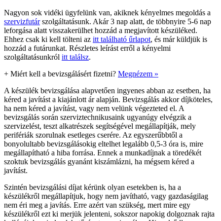
Nagyon sok vidéki ügyfelünk van, akiknek kényelmes megoldás a
szervizfutár
szolgáltatásunk. Akár 3 nap alatt, de többnyire 5-6 nap
leforgása alatt visszakerülhet hozzád a megjavított készüléked.
Ehhez csak ki kell tölteni az
itt található űrlapot
, és már küldjük is
hozzád a futárunkat. Részletes leírást erről a kényelmi
szolgáltatásunkról
itt találsz
.
+
Miért kell a bevizsgálásért fizetni?
Megnézem »
A készülék bevizsgálása alapvetően ingyenes abban az esetben, ha
kéred a javítást a kiajánlott ár alapján. Bevizsgálás akkor díjköteles,
ha nem kéred a javítást, vagy nem velünk végezteted el. A
bevizsgálás során szerviztechnikusaink ugyanúgy elvégzik a
szervizelést, teszt alkatrészek segítségével megállapítják, mely
perifériák szorulnak esetleges cserére. Az egyszerűbbtől a
bonyolultabb bevizsgálásokig eltelhet legalább 0,5-3 óra is, mire
megállapítható a hiba forrása. Ennek a munkadíjnak a töredékét
szoktuk bevizsgálás gyanánt kiszámlázni, ha mégsem kéred a
javítást.
Szintén bevizsgálási díjat kérünk olyan esetekben is, ha a
készülékről megállapítjuk, hogy nem javítható, vagy gazdaságilag
nem éri meg a javítás. Erre azért van szükség, mert mire egy
készülékről ezt ki merjük jelenteni, sokszor napokig dolgoznak rajta