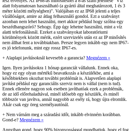
lesz érvényes. Az IP68-as minősítésnél a 8-as szám jelentése "Víz
alatt folyamatosan használható (a gyártó által meghatározott, 1 és 3
méter közötti mélységben)". Valójában ez az IP68 jelenti a teljes
vízállóságot, amire az átlag felhasználó gondol. Ezt a szabványt
azonban nem lehet használni, mert akkor például hogy szólna egy
beszédhangszóró? Sehogy. Épp úgy lehetne használni, mint a víz
alatti telefonálásnál. Ezeket a szabványokat laboratóriumi
körülmények között mérik, ezért szervizelés után ez az IP minősítés
nem állhat fent a továbbiakban. Persze legyen inkább egy nem IP67-
es jó telefonunk, mint egy rossz IP67-es.
+
Alaplapi javításoknál kevesebb a garancia?
Megnézem »
Igen. Ilyen javításokra 1 hónap garanciát vállalunk. Ennek oka,
hogy ez egy olyan mértékű beavatkozás a készülékbe, ami a
későbbiekben okozhat további problémát is. Alapvetően alaplapi
javítást például egy garanciális szerviz nem is vállal (nem is tud).
Ennek ellenére nagyon sok esetben javíthatóak ezek a problémák,
de az idő előrehaladtával, minél idősebb egy készülék, és minél
többször van javítva, annál nagyobb az esély rá, hogy újra elromlik.
Akár csak egy öreg személyautónál.
+
Nem várnám meg a száradási időt, inkább elvinném korábban.
Gond-e?
Megnézem »
Annyiban gond, hogy 90% bizonyossággal mondhatjuk, hogy el fog