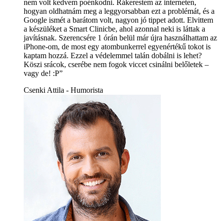
nem volt kedvem poénkodni. Rákerestem az interneten,
hogyan oldhatnám meg a leggyorsabban ezt a problémát, és a
Google ismét a barátom volt, nagyon jó tippet adott. Elvittem
a készüléket a Smart Clinicbe, ahol azonnal neki is láttak a
javításnak. Szerencsére 1 órán belül már újra használhattam az
iPhone-om, de most egy atombunkerrel egyenértékű tokot is
kaptam hozzá. Ezzel a védelemmel talán dobálni is lehet?
Köszi srácok, cserébe nem fogok viccet csinálni belőletek –
vagy de! :P”
Csenki Attila - Humorista