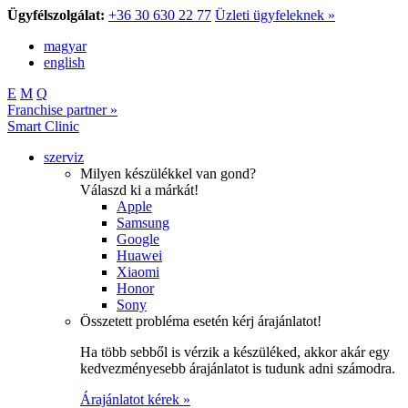
Ügyfélszolgálat:
+36 30 630 22 77
Üzleti ügyfeleknek »
magyar
english
E
M
Q
Franchise partner »
Smart Clinic
szerviz
Milyen készülékkel van gond?
Válaszd ki a márkát!
Apple
Samsung
Google
Huawei
Xiaomi
Honor
Sony
Összetett probléma esetén kérj árajánlatot!
Ha több sebből is vérzik a készüléked, akkor akár egy
kedvezményesebb árajánlatot is tudunk adni számodra.
Árajánlatot kérek »