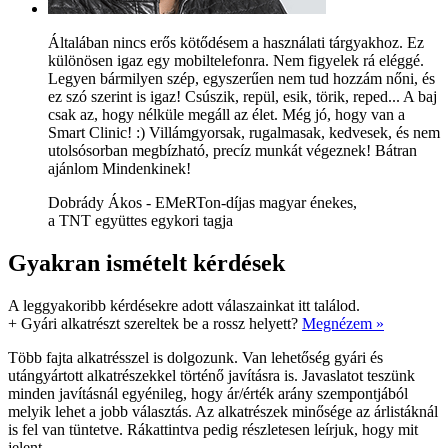
Általában nincs erős kötődésem a használati tárgyakhoz. Ez
különösen igaz egy mobiltelefonra. Nem figyelek rá eléggé.
Legyen bármilyen szép, egyszerűen nem tud hozzám nőni, és
ez szó szerint is igaz! Csúszik, repül, esik, törik, reped... A baj
csak az, hogy nélküle megáll az élet. Még jó, hogy van a
Smart Clinic! :) Villámgyorsak, rugalmasak, kedvesek, és nem
utolsósorban megbízható, precíz munkát végeznek! Bátran
ajánlom Mindenkinek!
Dobrády Ákos - EMeRTon-díjas magyar énekes,
a TNT együttes egykori tagja
Gyakran ismételt kérdések
A leggyakoribb kérdésekre adott válaszainkat itt találod.
+
Gyári alkatrészt szereltek be a rossz helyett?
Megnézem »
Több fajta alkatrésszel is dolgozunk. Van lehetőség gyári és
utángyártott alkatrészekkel történő javításra is. Javaslatot teszünk
minden javításnál egyénileg, hogy ár/érték arány szempontjából
melyik lehet a jobb választás. Az alkatrészek minősége az árlistáknál
is fel van tüntetve. Rákattintva pedig részletesen leírjuk, hogy mit
jelent.