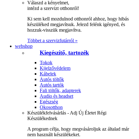
Válaszd a kényelmet,
intézd a szervizt otthonról!
Ki sem kell mozdulnod otthonról ahhoz, hogy hibás
készüléked megjavítsuk. Jelezd felénk igényed, és
hozzuk-visszük megjavítva.
Többet a szervizfutárról »
webshop
Kiegészítő, tartozék
Tokok
Kijelzővédelem
Kábelek
Autós töltők
Autós tartók
Fali töltők, adapterek
Audio és headset
Egészség
Okosotthon
Készülékfelvásárlás - Adj Új Életet Régi
Készülékednek
A program célja, hogy megvásároljuk az általad már
nem használt készülékeket.