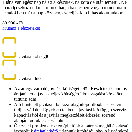
Hiába van egész nap nálad a készülék, ha kora délután lemerül. Ne
maradj eszköz nélkül a munkában, chatelésben vagy a mindennapi
teendőkben már a nap közepén, cseréljük ki a hibás akkumulátort.
89.990,- Ft
Mutasd a részleteket »
Javítási költség
0
Javítási idő
0
Az ár egy várható javítási költséget jelöl. Részletes és pontos
árajánlatot a javítás teljes költségéről bevizsgálást követően
tudunk adni.
A feltüntetett javítási időt kizárólag időpontfoglalás esetén
tudjuk vállalni. Egyéb esetekben a javítási idő függ a szerviz
kapacitásától és a javítás megkezdését érkezési sorrend
alapján tudjuk csak vállalni.
Összetett probléma esetén (pl.: több alkatrész meghibásodása)
javasoljuk
árajánlatkérő
űrlapunk kitöltését, ahol a listaáraktól