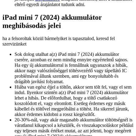
eltérő egyedi árajánlatot tudunk adni.
iPad mini 7 (2024) akkumulátor
meghibásodás jelei
ha a felsoroltak közül bármelyiket is tapasztalod, keresd fel
szervizünket
Sok dolog utalhat a(z) iPad mini 7 (2024) akkumulátor
cserére, azonban ez nem mindig ennyire egyértelmű sajnos.
Ha egy új akkumulátorral is fennállnak ugyanazok a hibák,
akkor nagy valószínűséggel töltésvezérlő vagy tápellátó IC
problémával állunk szemben, ami egy bonyolultabb és
drágább javítási folyamat.
Hiába van egész éjjel a töltőn, akkor sem tölt fel, vagy el sem
indul. Ilyenkor szintén a(z) iPad mini 7 (2024) akkumulátor
lehet a hibás. De előfordulhat, hogy a töltő csatlakozó
koszolódott el, vagy elromlott. Esetleg érdemes egy másik
kábellel és töltővel megpróbálni a töltést. Ha sikerrel járunk,
akkor érdemes kidobni a rossz kiegészítőt.
20-30%-nál, vagy akár magasabb akkumulátor töltöttségnél is
váratlanul kikapcsol a készülék, és visszakapcsoláskor például
egy teljesen másik értéket mutat, az azt jelenti, hogy megérett