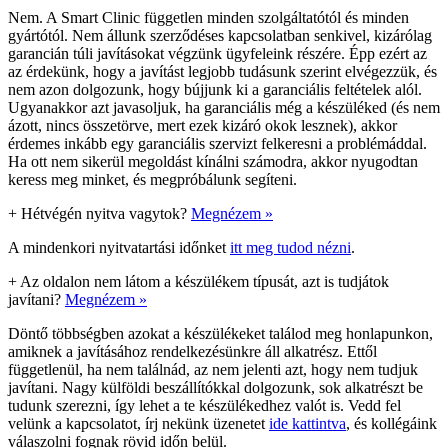
Nem. A Smart Clinic független minden szolgáltatótól és minden
gyártótól. Nem állunk szerződéses kapcsolatban senkivel, kizárólag
garancián túli javításokat végzünk ügyfeleink részére. Épp ezért az
az érdekünk, hogy a javítást legjobb tudásunk szerint elvégezzük, és
nem azon dolgozunk, hogy bújjunk ki a garanciális feltételek alól.
Ugyanakkor azt javasoljuk, ha garanciális még a készüléked (és nem
ázott, nincs összetörve, mert ezek kizáró okok lesznek), akkor
érdemes inkább egy garanciális szervizt felkeresni a problémáddal.
Ha ott nem sikerül megoldást kínálni számodra, akkor nyugodtan
keress meg minket, és megpróbálunk segíteni.
+
Hétvégén nyitva vagytok?
Megnézem »
A mindenkori nyitvatartási időnket
itt meg tudod nézni
.
+
Az oldalon nem látom a készülékem típusát, azt is tudjátok
javítani?
Megnézem »
Döntő többségben azokat a készülékeket találod meg honlapunkon,
amiknek a javításához rendelkezésünkre áll alkatrész. Ettől
függetlenül, ha nem találnád, az nem jelenti azt, hogy nem tudjuk
javítani. Nagy külföldi beszállítókkal dolgozunk, sok alkatrészt be
tudunk szerezni, így lehet a te készülékedhez valót is. Vedd fel
velünk a kapcsolatot, írj nekünk üzenetet
ide kattintva
, és kollégáink
válaszolni fognak rövid időn belül.