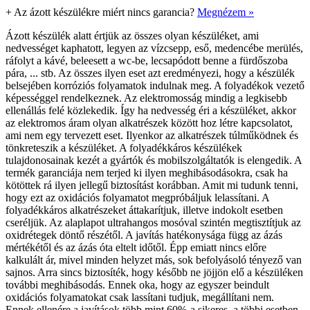
+
Az ázott készülékre miért nincs garancia?
Megnézem »
Ázott készülék alatt értjük az összes olyan készüléket, ami
nedvességet kaphatott, legyen az vízcsepp, eső, medencébe merülés,
ráfolyt a kávé, beleesett a wc-be, lecsapódott benne a fürdőszoba
pára, ... stb. Az összes ilyen eset azt eredményezi, hogy a készülék
belsejében korróziós folyamatok indulnak meg. A folyadékok vezető
képességgel rendelkeznek. Az elektromosság mindig a legkisebb
ellenállás felé közlekedik. Így ha nedvesség éri a készüléket, akkor
az elektromos áram olyan alkatrészek között hoz létre kapcsolatot,
ami nem egy tervezett eset. Ilyenkor az alkatrészek túlműködnek és
tönkreteszik a készüléket. A folyadékkáros készülékek
tulajdonosainak kezét a gyártók és mobilszolgáltatók is elengedik. A
termék garanciája nem terjed ki ilyen meghibásodásokra, csak ha
kötöttek rá ilyen jellegű biztosítást korábban. Amit mi tudunk tenni,
hogy ezt az oxidációs folyamatot megpróbáljuk lelassítani. A
folyadékkáros alkatrészeket áttakarítjuk, illetve indokolt esetben
cseréljük. Az alaplapot ultrahangos mosóval szintén megtisztítjuk az
oxidrétegek döntő részétől. A javítás hatékonysága függ az ázás
mértékétől és az ázás óta eltelt időtől. Épp emiatt nincs előre
kalkulált ár, mivel minden helyzet más, sok befolyásoló tényező van
sajnos. Arra sincs biztosíték, hogy később ne jöjjön elő a készüléken
további meghibásodás. Ennek oka, hogy az egyszer beindult
oxidációs folyamatokat csak lassítani tudjuk, megállítani nem.
Ennek ellenére a javítások több mint 60%-a sikeres, a többi esetben