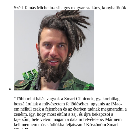
Széll Tamás Michelin-csillagos magyar szakács, konyhafőnök
"Több mint hálás vagyok a Smart Clinicnek, gyakorlatilag
hozzájárultak a művészetem fejlődéséhez, ugyanis az iMac-
em nélkül csak a fejemben és az éterben tudnak megmaradni a
zenéim. így, hogy most eltűnt a zaj, és újra bekapcsol a
kijelzőm, bele vetem magam a dalaim felvételébe. Már nem
kell mennem más stúdiókba feljátszani! Köszönöm Smart