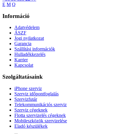
E
M
Q
Információ
Adatvédelem
ÁSZF
Jogi nyilatkozat
Garancia
Szállítási információk
Hulladékkezelés
Karrier
Kapcsolat
Szolgáltatásaink
iPhone szerviz
Szerviz időpontfoglalás
Szervizfutár
Telekommunikációs szerviz
Szerviz cégeknek
Flotta szervizelés cégeknek
Mobileszközök szervizelése
Eladó készülékek