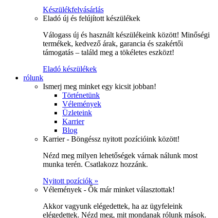
Készülékfelvásárlás
Eladó új és felújított készülékek
Válogass új és használt készülékeink között! Minőségi
termékek, kedvező árak, garancia és szakértői
támogatás – találd meg a tökéletes eszközt!
Eladó készülékek
rólunk
Ismerj meg minket egy kicsit jobban!
Történetünk
Vélemények
Üzleteink
Karrier
Blog
Karrier - Böngéssz nyitott pozícióink között!
Nézd meg milyen lehetőségek várnak nálunk most
munka terén. Csatlakozz hozzánk.
Nyitott pozíciók »
Vélemények - Ők már minket választottak!
Akkor vagyunk elégedettek, ha az ügyfeleink
elégedettek. Nézd meg, mit mondanak rólunk mások.