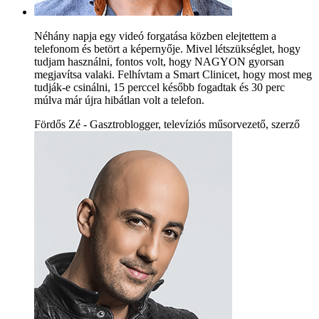
Néhány napja egy videó forgatása közben elejtettem a
telefonom és betört a képernyője. Mivel létszükséglet, hogy
tudjam használni, fontos volt, hogy NAGYON gyorsan
megjavítsa valaki. Felhívtam a Smart Clinicet, hogy most meg
tudják-e csinálni, 15 perccel később fogadtak és 30 perc
múlva már újra hibátlan volt a telefon.
Fördős Zé - Gasztroblogger, televíziós műsorvezető, szerző