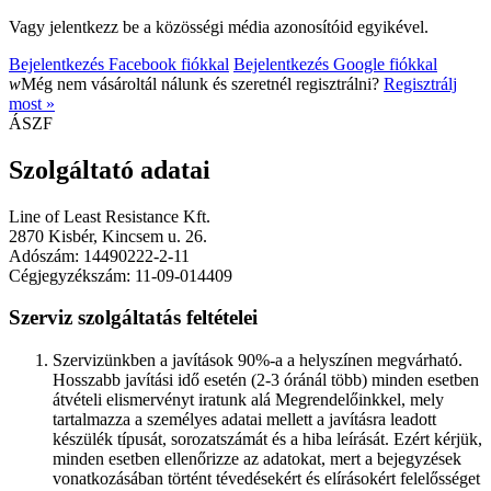
Vagy jelentkezz be a közösségi média azonosítóid egyikével.
Bejelentkezés Facebook fiókkal
Bejelentkezés Google fiókkal
w
Még nem vásároltál nálunk és szeretnél regisztrálni?
Regisztrálj
most »
ÁSZF
Szolgáltató adatai
Line of Least Resistance Kft.
2870 Kisbér, Kincsem u. 26.
Adószám: 14490222-2-11
Cégjegyzékszám: 11-09-014409
Szerviz szolgáltatás feltételei
Szervizünkben a javítások 90%-a a helyszínen megvárható.
Hosszabb javítási idő esetén (2-3 óránál több) minden esetben
átvételi elismervényt iratunk alá Megrendelőinkkel, mely
tartalmazza a személyes adatai mellett a javításra leadott
készülék típusát, sorozatszámát és a hiba leírását. Ezért kérjük,
minden esetben ellenőrizze az adatokat, mert a bejegyzések
vonatkozásában történt tévedésekért és elírásokért felelősséget