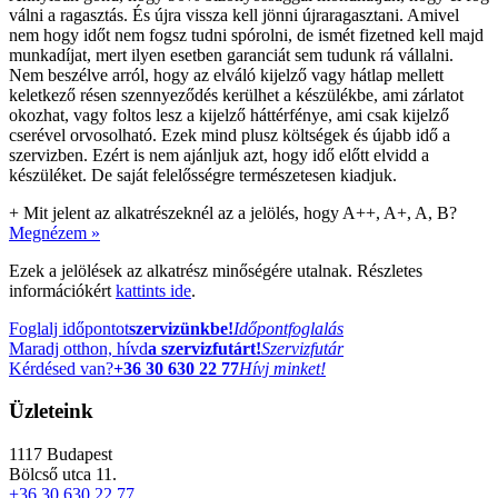
válni a ragasztás. És újra vissza kell jönni újraragasztani. Amivel
nem hogy időt nem fogsz tudni spórolni, de ismét fizetned kell majd
munkadíjat, mert ilyen esetben garanciát sem tudunk rá vállalni.
Nem beszélve arról, hogy az elváló kijelző vagy hátlap mellett
keletkező résen szennyeződés kerülhet a készülékbe, ami zárlatot
okozhat, vagy foltos lesz a kijelző háttérfénye, ami csak kijelző
cserével orvosolható. Ezek mind plusz költségek és újabb idő a
szervizben. Ezért is nem ajánljuk azt, hogy idő előtt elvidd a
készüléket. De saját felelősségre természetesen kiadjuk.
+
Mit jelent az alkatrészeknél az a jelölés, hogy A++, A+, A, B?
Megnézem »
Ezek a jelölések az alkatrész minőségére utalnak. Részletes
információkért
kattints ide
.
Foglalj időpontot
szervizünkbe!
Időpontfoglalás
Maradj otthon, hívd
a szervizfutárt!
Szervizfutár
Kérdésed van?
+36 30 630 22 77
Hívj minket!
Üzleteink
1117
Budapest
Bölcső utca 11.
+36 30 630 22 77