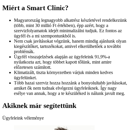
Miért a Smart Clinic?
Magyarország legnagyobb alkatrész készletével rendelkezünk
(több, mint 30 millió Ft értékben), épp azért, hogy a
szervizfolyamatok idejét minimalizálni tudjuk. Ez fontos az
ügyfél és a mi szempontunkból is.
Nem csak javításokat végzünk, hanem mindig ajánlunk olyan
kiegészítőket, tartozékokat, amivel elkerülhetőek a további
problémák.
Ügyfél visszajelzések alapján az ügyfeleink 91,9%-a
nyilatkozta azt, hogy többet kapott tőlünk, mint amire
előzetesen számított.
Klimatizált, tiszta környezetben várjuk minden kedves
ügyfelünket.
Több hazai szerviz hozza hozzánk a bonyolultabb javításokat,
amiket ők nem tudnak elvégezni ügyfeleiknek. Így nagy
esélye van annak, hogy a te készüléked is nálunk javult meg.
Akiknek már segítettünk
Ügyfeleink véleménye