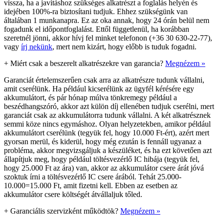
vissza, ha a javításhoz szükséges alkatrészt a foglalás helyén és
idejében 100%-ra biztosítani tudjuk. Ehhez szükségünk van
általában 1 munkanapra. Ez az oka annak, hogy 24 órán belül nem
fogadunk el időpontfoglalást. Ettől függetlenül, ha korábban
szeretnél jönni, akkor hívj fel minket telefonon (+36 30 630-22-77),
vagy
írj nekünk
, mert nem kizárt, hogy előbb is tuduk fogadni.
+
Miért csak a beszerelt alkatrészekre van garancia?
Megnézem »
Garanciát értelemszerűen csak arra az alkatrészre tudunk vállalni,
amit cserélünk. Ha például kicserélünk az ügyfél kérésére egy
akkumulátort, és pár hónap múlva tönkremegy például a
beszédhangszóró, akkor azt külön díj ellenében tudjuk cserélni, mert
garanciát csak az akkumulátorra tudunk vállalni. A két alkatrésznek
semmi köze nincs egymáshoz. Olyan helyzetekben, amikor például
akkumulátort cserélünk (tegyük fel, hogy 10.000 Ft-ért), azért mert
gyorsan merül, és kiderül, hogy még ezután is fennáll ugyanaz a
probléma, akkor megvizsgáljuk a készüléket, és ha ezt követően azt
állapítjuk meg, hogy például töltésvezérlő IC hibája (tegyük fel,
hogy 25.000 Ft az ára) van, akkor az akkumulátor csere árát jóvá
szoktuk írni a töltésvezérlő IC csere árából. Tehát 25.000-
10.000=15.000 Ft, amit fizetni kell. Ebben az esetben az
akkumulátor csere költségét átvállaljuk tőled.
+
Garanciális szervizként működtök?
Megnézem »