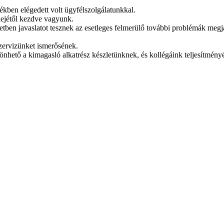
ékben elégedett volt ügyfélszolgálatunkkal.
lejétől kezdve vagyunk.
tben javaslatot tesznek az esetleges felmerülő további problémák megjav
szervizünket ismerősének.
önhető a kimagasló alkatrész készletünknek, és kollégáink teljesítmény