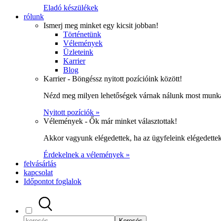
Eladó készülékek
rólunk
Ismerj meg minket egy kicsit jobban!
Történetünk
Vélemények
Üzleteink
Karrier
Blog
Karrier - Böngéssz nyitott pozícióink között!
Nézd meg milyen lehetőségek várnak nálunk most munka
Nyitott pozíciók »
Vélemények - Ők már minket választottak!
Akkor vagyunk elégedettek, ha az ügyfeleink elégedett
Érdekelnek a vélemények »
felvásárlás
kapcsolat
Időpontot foglalok
Keresés