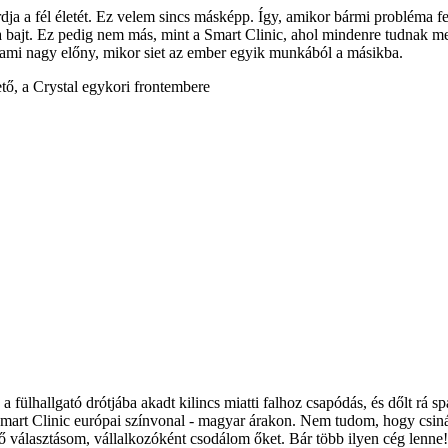
ja a fél életét. Ez velem sincs másképp. Így, amikor bármi probléma f
 bajt. Ez pedig nem más, mint a Smart Clinic, ahol mindenre tudnak meg
, ami nagy előny, mikor siet az ember egyik munkából a másikba.
tő, a Crystal egykori frontembere
 a fülhallgató drótjába akadt kilincs miatti falhoz csapódás, és dőlt rá
mart Clinic európai színvonal - magyar árakon. Nem tudom, hogy csinál
lső választásom, vállalkozóként csodálom őket. Bár több ilyen cég lenne!