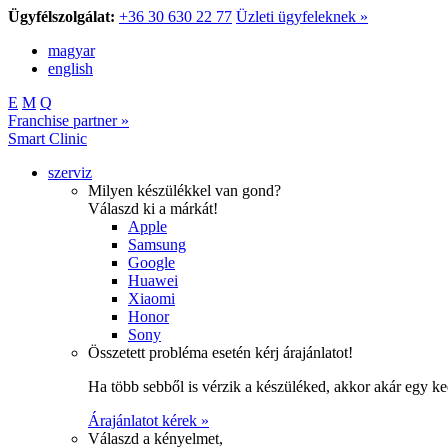
Ügyfélszolgálat:
+36 30 630 22 77
Üzleti ügyfeleknek »
magyar
english
E
M
Q
Franchise partner »
Smart Clinic
szerviz
Milyen készülékkel van gond?
Válaszd ki a márkát!
Apple
Samsung
Google
Huawei
Xiaomi
Honor
Sony
Összetett probléma esetén kérj árajánlatot!
Ha több sebből is vérzik a készüléked, akkor akár egy k
Árajánlatot kérek »
Válaszd a kényelmet,