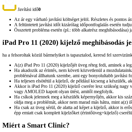
Javítási idő
0
Az ár egy várható javítási költséget jelöl. Részletes és pontos ár
A feltüntetett javítási időt kizárólag időpontfoglalás esetén tud
Összetett probléma esetén (pl.: több alkatrész meghibásodása) 
iPad Pro 11 (2020) kijelző meghibásodás je
ha a felsoroltak közül bármelyiket is tapasztalod, keresd fel szervizün
A(z) iPad Pro 11 (2020) kijelzőjét üveg réteg fedi, aminek a 
Ha akadozik az érintés, nem követi közvetlenül a mozdulatainka
problémával állhatunk szembe, ami egy bonyolultabb javítási fo
Ha teljesen elsötétül a kijelző, de például kicseng a készülék, 
Akkor is iPad Pro 11 (2020) kijelző cserére lesz szükség nagy 
vagy AMOLED kapott olyan ütést, amitől megfolyik.
Ha csíkok jelennek meg a készülék képernyőjén, akkor kis száz
oldja meg a problémát, akkor nem marad más hátra, mint a(z) iP
Ha csak az üveg sérül, de alatta ad képet a kijelző, akkor is er
épp emiatt csak komplett kijelzőket (érintőüveg+kijelző) cserél
Miért a Smart Clinic?