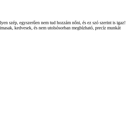
yen szép, egyszerűen nem tud hozzám nőni, és ez szó szerint is igaz!
rugalmasak, kedvesek, és nem utolsósorban megbízható, precíz munkát