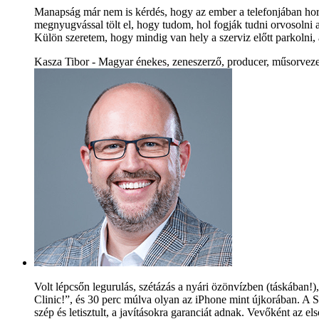
Manapság már nem is kérdés, hogy az ember a telefonjában hord
megnyugvással tölt el, hogy tudom, hol fogják tudni orvosolni a
Külön szeretem, hogy mindig van hely a szerviz előtt parkolni
Kasza Tibor - Magyar énekes, zeneszerző, producer, műsorveze
Volt lépcsőn legurulás, szétázás a nyári özönvízben (táskában!),
Clinic!”, és 30 perc múlva olyan az iPhone mint újkorában. A S
szép és letisztult, a javításokra garanciát adnak. Vevőként az e