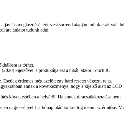
és a javítás megkezdését érkezési sorrend alapján tudjuk csak vállalni.
edi árajánlatot tudunk adni.
hálósra is törhet.
(2020) kijelzővel is produkálja ezt a hibát, akkor Touch IC
e. Esetleg érdemes még azelőtt egy hard resetet végezni rajta.
 leggyakrabban annak a következménye, hogy a kijelző alatt az LCD
ütés következtében a helyéről. Ha ennek újracsatlakoztatása nem
 esetén nagy eséllyel 1-2 hónap után tönkre fog menni az érintése. Mi