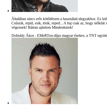
Általában nincs erős kötődésem a használati tárgyakhoz. Ez kü
Csúszik, repül, esik, törik, reped... A baj csak az, hogy nélkü
végeznek! Bátran ajánlom Mindenkinek!
Dobrády Ákos - EMeRTon-díjas magyar énekes, a TNT együtte