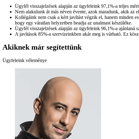
Ügyfél visszajelzések alapján az ügyfeleink 97,1%-a teljes mért
Nem alakulunk át más néven évente, azok maradunk, akik az e
Kollégáink nem csak a kért javítást végzik el, hanem minden ese
hogy egy váratlan helyzetben beadja az unalmast készüléke.
Ügyfél visszajelzések alapján az ügyfeleink 96,1%-a ajánlaná 
A javítások 85%-a szervizeinkben akár meg is várható. Ez kösz
Akiknek már segítettünk
Ügyfeleink véleménye