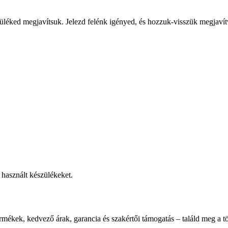
üléked megjavítsuk. Jelezd felénk igényed, és hozzuk-visszük megjavít
használt készülékeket.
rmékek, kedvező árak, garancia és szakértői támogatás – találd meg a tö