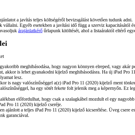
ajánlatot a javítás teljes költségéről bevizsgálást követően tudunk adni.
juk vállalni. Egyéb esetekben a javítási idő függ a szerviz kapacitásától 
javasoljuk
árajánlatkérő
űrlapunk kitöltését, ahol a listaáraktól eltérő egy
lei
ket
leggyakoribb meghibásodása, hogy nagyon könnyen elreped, vagy akár pók
t, akkor is lehet gyanakodni kijelző meghibásodásra. Ha új iPad Pro 11 
lyamat lesz.
akkor is nagy valószínűséggel a(z) iPad Pro 11 (2020) kijelző ment tönkr
valószínűséggel, ha egy sötét fekete folt jelenik meg a képernyőn. Ez
alékban előfordulhat, hogy csak a szalagkábel mozdult el egy nagyobb 
ad Pro 11 (2020) kijelző cseréje.
ősen ajánlott a teljes iPad Pro 11 (2020) kijelző kicserélése. Üveg csere
ünk garanciával.