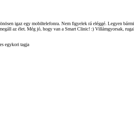
lönösen igaz egy mobiltelefonra. Nem figyelek rá eléggé. Legyen bármil
le megáll az élet. Még jó, hogy van a Smart Clinic! :) Villámgyorsak, 
s egykori tagja