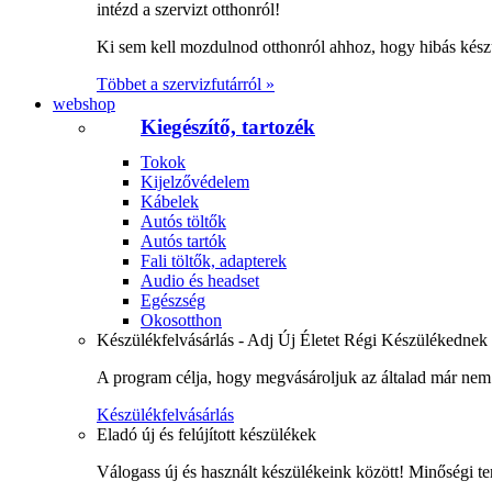
intézd a szervizt otthonról!
Ki sem kell mozdulnod otthonról ahhoz, hogy hibás kész
Többet a szervizfutárról »
webshop
Kiegészítő, tartozék
Tokok
Kijelzővédelem
Kábelek
Autós töltők
Autós tartók
Fali töltők, adapterek
Audio és headset
Egészség
Okosotthon
Készülékfelvásárlás - Adj Új Életet Régi Készülékednek
A program célja, hogy megvásároljuk az általad már nem 
Készülékfelvásárlás
Eladó új és felújított készülékek
Válogass új és használt készülékeink között! Minőségi te