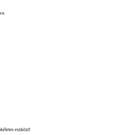
va.
kéletes eszközt!