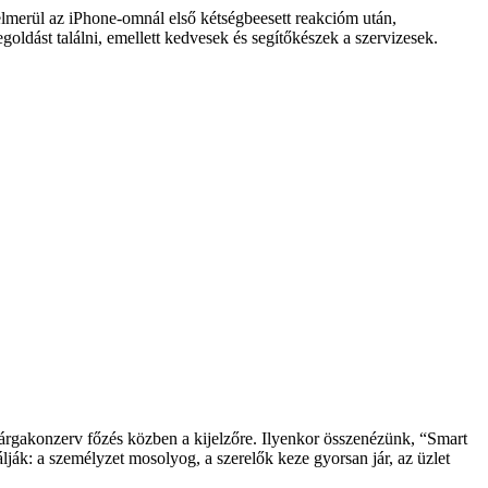
elmerül az iPhone-omnál első kétségbeesett reakcióm után,
oldást találni, emellett kedvesek és segítőkészek a szervizesek.
 spárgakonzerv főzés közben a kijelzőre. Ilyenkor összenézünk, “Smart
ják: a személyzet mosolyog, a szerelők keze gyorsan jár, az üzlet