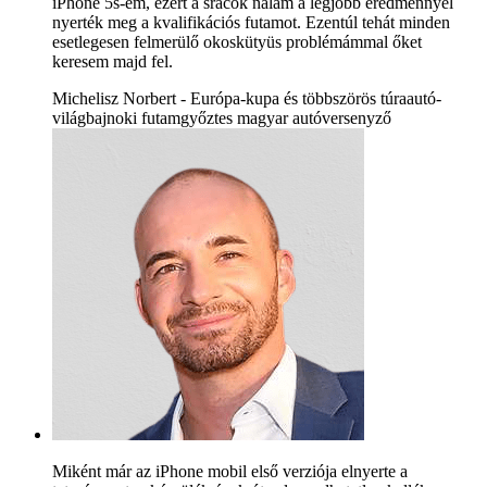
iPhone 5s-em, ezért a srácok nálam a legjobb eredménnyel
nyerték meg a kvalifikációs futamot. Ezentúl tehát minden
esetlegesen felmerülő okoskütyüs problémámmal őket
keresem majd fel.
Michelisz Norbert - Európa-kupa és többszörös túraautó-
világbajnoki futamgyőztes magyar autóversenyző
Miként már az iPhone mobil első verziója elnyerte a