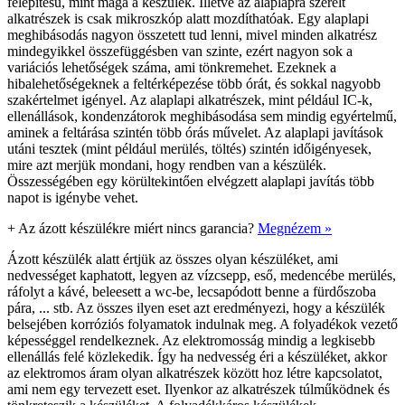
felépítésű, mint maga a készülék. Illetve az alaplapra szerelt
alkatrészek is csak mikroszkóp alatt mozdíthatóak. Egy alaplapi
meghibásodás nagyon összetett tud lenni, mivel minden alkatrész
mindegyikkel összefüggésben van szinte, ezért nagyon sok a
variációs lehetőségek száma, ami tönkremehet. Ezeknek a
hibalehetőségeknek a feltérképezése több órát, és sokkal nagyobb
szakértelmet igényel. Az alaplapi alkatrészek, mint például IC-k,
ellenállások, kondenzátorok meghibásodása sem mindig egyértelmű,
aminek a feltárása szintén több órás művelet. Az alaplapi javítások
utáni tesztek (mint például merülés, töltés) szintén időigényesek,
mire azt merjük mondani, hogy rendben van a készülék.
Összességében egy körültekintően elvégzett alaplapi javítás több
napot is igénybe vehet.
+
Az ázott készülékre miért nincs garancia?
Megnézem »
Ázott készülék alatt értjük az összes olyan készüléket, ami
nedvességet kaphatott, legyen az vízcsepp, eső, medencébe merülés,
ráfolyt a kávé, beleesett a wc-be, lecsapódott benne a fürdőszoba
pára, ... stb. Az összes ilyen eset azt eredményezi, hogy a készülék
belsejében korróziós folyamatok indulnak meg. A folyadékok vezető
képességgel rendelkeznek. Az elektromosság mindig a legkisebb
ellenállás felé közlekedik. Így ha nedvesség éri a készüléket, akkor
az elektromos áram olyan alkatrészek között hoz létre kapcsolatot,
ami nem egy tervezett eset. Ilyenkor az alkatrészek túlműködnek és