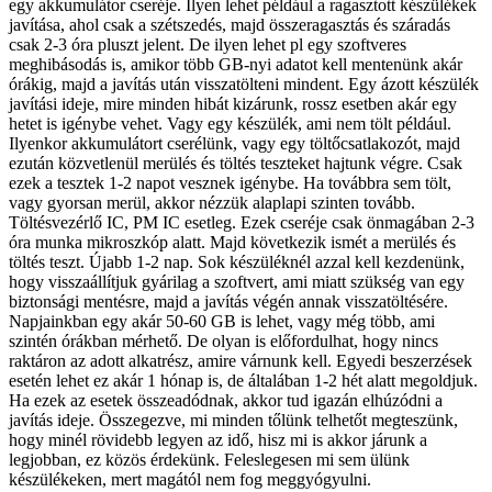
egy akkumulátor cseréje. Ilyen lehet például a ragasztott készülékek
javítása, ahol csak a szétszedés, majd összeragasztás és száradás
csak 2-3 óra pluszt jelent. De ilyen lehet pl egy szoftveres
meghibásodás is, amikor több GB-nyi adatot kell mentenünk akár
órákig, majd a javítás után visszatölteni mindent. Egy ázott készülék
javítási ideje, mire minden hibát kizárunk, rossz esetben akár egy
hetet is igénybe vehet. Vagy egy készülék, ami nem tölt például.
Ilyenkor akkumulátort cserélünk, vagy egy töltőcsatlakozót, majd
ezután közvetlenül merülés és töltés teszteket hajtunk végre. Csak
ezek a tesztek 1-2 napot vesznek igénybe. Ha továbbra sem tölt,
vagy gyorsan merül, akkor nézzük alaplapi szinten tovább.
Töltésvezérlő IC, PM IC esetleg. Ezek cseréje csak önmagában 2-3
óra munka mikroszkóp alatt. Majd következik ismét a merülés és
töltés teszt. Újabb 1-2 nap. Sok készüléknél azzal kell kezdenünk,
hogy visszaállítjuk gyárilag a szoftvert, ami miatt szükség van egy
biztonsági mentésre, majd a javítás végén annak visszatöltésére.
Napjainkban egy akár 50-60 GB is lehet, vagy még több, ami
szintén órákban mérhető. De olyan is előfordulhat, hogy nincs
raktáron az adott alkatrész, amire várnunk kell. Egyedi beszerzések
esetén lehet ez akár 1 hónap is, de általában 1-2 hét alatt megoldjuk.
Ha ezek az esetek összeadódnak, akkor tud igazán elhúzódni a
javítás ideje. Összegezve, mi minden tőlünk telhetőt megteszünk,
hogy minél rövidebb legyen az idő, hisz mi is akkor járunk a
legjobban, ez közös érdekünk. Feleslegesen mi sem ülünk
készülékeken, mert magától nem fog meggyógyulni.