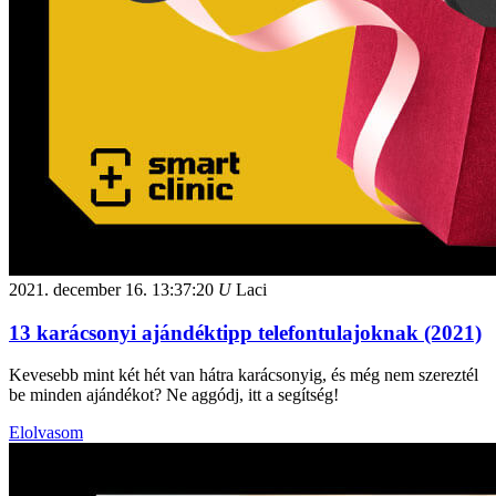
2021. december 16.
13:37:20
U
Laci
13 karácsonyi ajándéktipp telefontulajoknak (2021)
Kevesebb mint két hét van hátra karácsonyig, és még nem szereztél
be minden ajándékot? Ne aggódj, itt a segítség!
Elolvasom