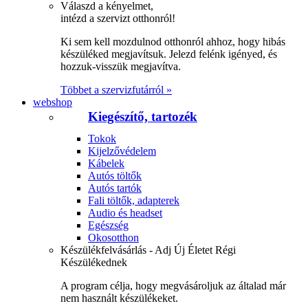
Válaszd a kényelmet,
intézd a szervizt otthonról!
Ki sem kell mozdulnod otthonról ahhoz, hogy hibás
készüléked megjavítsuk. Jelezd felénk igényed, és
hozzuk-visszük megjavítva.
Többet a szervizfutárról »
webshop
Kiegészítő, tartozék
Tokok
Kijelzővédelem
Kábelek
Autós töltők
Autós tartók
Fali töltők, adapterek
Audio és headset
Egészség
Okosotthon
Készülékfelvásárlás - Adj Új Életet Régi
Készülékednek
A program célja, hogy megvásároljuk az általad már
nem használt készülékeket.