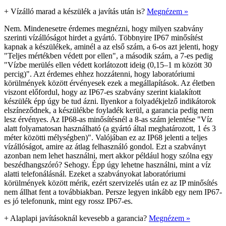
+
Vízálló marad a készülék a javítás után is?
Megnézem »
Nem. Mindenesetre érdemes megnézni, hogy milyen szabvány
szerinti vízállóságot hirdet a gyártó. Többnyire IP67 minősítést
kapnak a készülékek, aminél a az első szám, a 6-os azt jelenti, hogy
"Teljes mértékben védett por ellen", a második szám, a 7-es pedig
"Vízbe merülés ellen védett korlátozott ideig (0,15–1 m között 30
percig)". Azt érdemes ehhez hozzátenni, hogy laboratóriumi
körülmények között érvényesek ezek a megállapítások. Az életben
viszont előfordul, hogy az IP67-es szabvány szerint kialakított
készülék épp úgy be tud ázni. Ilyenkor a folyadékjelző indikátorok
elszíneződnek, a készülékbe foyladék kerül, a garancia pedig nem
lesz érvényes. Az IP68-as minősítésnél a 8-as szám jelentése "Víz
alatt folyamatosan használható (a gyártó által meghatározott, 1 és 3
méter közötti mélységben)". Valójában ez az IP68 jelenti a teljes
vízállóságot, amire az átlag felhasználó gondol. Ezt a szabványt
azonban nem lehet használni, mert akkor például hogy szólna egy
beszédhangszóró? Sehogy. Épp úgy lehetne használni, mint a víz
alatti telefonálásnál. Ezeket a szabványokat laboratóriumi
körülmények között mérik, ezért szervizelés után ez az IP minősítés
nem állhat fent a továbbiakban. Persze legyen inkább egy nem IP67-
es jó telefonunk, mint egy rossz IP67-es.
+
Alaplapi javításoknál kevesebb a garancia?
Megnézem »