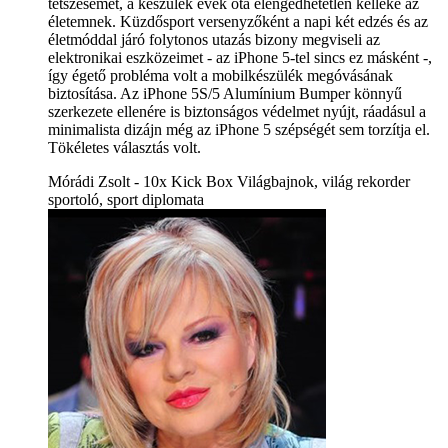
tetszésemet, a készülék évek óta elengedhetetlen kelléke az
életemnek. Küzdősport versenyzőként a napi két edzés és az
életmóddal járó folytonos utazás bizony megviseli az
elektronikai eszközeimet - az iPhone 5-tel sincs ez másként -,
így égető probléma volt a mobilkészülék megóvásának
biztosítása. Az iPhone 5S/5 Alumínium Bumper könnyű
szerkezete ellenére is biztonságos védelmet nyújt, ráadásul a
minimalista dizájn még az iPhone 5 szépségét sem torzítja el.
Tökéletes választás volt.
Mórádi Zsolt - 10x Kick Box Világbajnok, világ rekorder
sportoló, sport diplomata