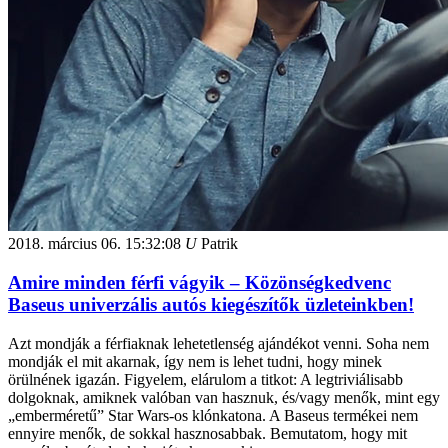
2018. március 06.
15:32:08
U
Patrik
Amire minden férfi vágyik – Közönségkedvenc
Baseus univerzális autós kiegészítők üzleteinkben!
Azt mondják a férfiaknak lehetetlenség ajándékot venni. Soha nem
mondják el mit akarnak, így nem is lehet tudni, hogy minek
örülnének igazán. Figyelem, elárulom a titkot: A legtriviálisabb
dolgoknak, amiknek valóban van hasznuk, és/vagy menők, mint egy
„emberméretű” Star Wars-os klónkatona. A Baseus termékei nem
ennyire menők, de sokkal hasznosabbak. Bemutatom, hogy mit