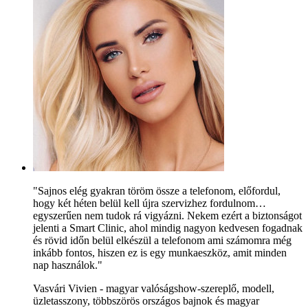
"Sajnos elég gyakran töröm össze a telefonom, előfordul,
hogy két héten belül kell újra szervizhez fordulnom…
egyszerűen nem tudok rá vigyázni. Nekem ezért a biztonságot
jelenti a Smart Clinic, ahol mindig nagyon kedvesen fogadnak
és rövid időn belül elkészül a telefonom ami számomra még
inkább fontos, hiszen ez is egy munkaeszköz, amit minden
nap használok."
Vasvári Vivien - magyar valóságshow-szereplő, modell,
üzletasszony, többszörös országos bajnok és magyar