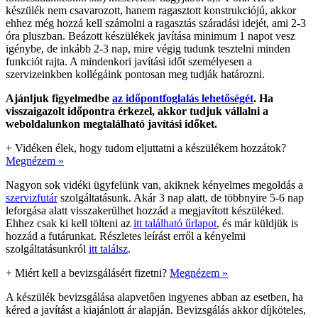
készülék nem csavarozott, hanem ragasztott konstrukciójú, akkor
ehhez még hozzá kell számolni a ragasztás száradási idejét, ami 2-3
óra pluszban. Beázott készülékek javítása minimum 1 napot vesz
igénybe, de inkább 2-3 nap, mire végig tudunk tesztelni minden
funkciót rajta. A mindenkori javítási időt személyesen a
szervizeinkben kollégáink pontosan meg tudják határozni.
Ajánljuk figyelmedbe
az időpontfoglalás lehetőségét
. Ha
visszaigazolt időpontra érkezel, akkor tudjuk vállalni a
weboldalunkon megtalálható javítási időket.
+
Vidéken élek, hogy tudom eljuttatni a készülékem hozzátok?
Megnézem »
Nagyon sok vidéki ügyfelünk van, akiknek kényelmes megoldás a
szervizfutár
szolgáltatásunk. Akár 3 nap alatt, de többnyire 5-6 nap
leforgása alatt visszakerülhet hozzád a megjavított készüléked.
Ehhez csak ki kell tölteni az
itt található űrlapot
, és már küldjük is
hozzád a futárunkat. Részletes leírást erről a kényelmi
szolgáltatásunkról
itt találsz
.
+
Miért kell a bevizsgálásért fizetni?
Megnézem »
A készülék bevizsgálása alapvetően ingyenes abban az esetben, ha
kéred a javítást a kiajánlott ár alapján. Bevizsgálás akkor díjköteles,