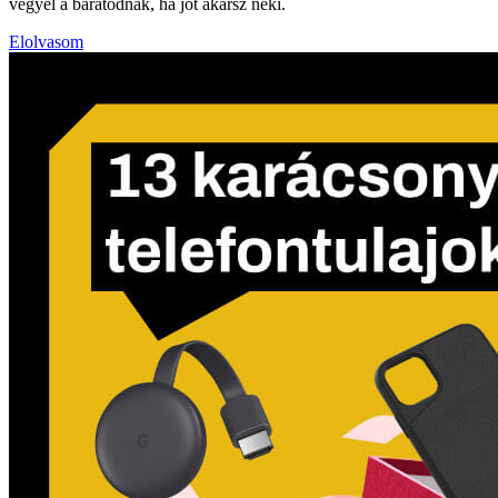
vegyél a barátodnak, ha jót akarsz neki.
Elolvasom