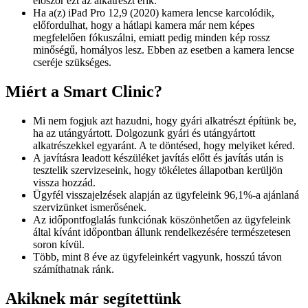
először ezt az alkatrészt érik.
Ha a(z) iPad Pro 12,9 (2020) kamera lencse karcolódik,
előfordulhat, hogy a hátlapi kamera már nem képes
megfelelően fókuszálni, emiatt pedig minden kép rossz
minőségű, homályos lesz. Ebben az esetben a kamera lencse
cseréje szükséges.
Miért a Smart Clinic?
Mi nem fogjuk azt hazudni, hogy gyári alkatrészt építünk be,
ha az utángyártott. Dolgozunk gyári és utángyártott
alkatrészekkel egyaránt. A te döntésed, hogy melyiket kéred.
A javításra leadott készüléket javítás előtt és javítás után is
tesztelik szervizeseink, hogy tökéletes állapotban kerüljön
vissza hozzád.
Ügyfél visszajelzések alapján az ügyfeleink 96,1%-a ajánlaná
szervizünket ismerősének.
Az időpontfoglalás funkciónak köszönhetően az ügyfeleink
által kívánt időpontban állunk rendelkezésére természetesen
soron kívül.
Több, mint 8 éve az ügyfeleinkért vagyunk, hosszú távon
számíthatnak ránk.
Akiknek már segítettünk