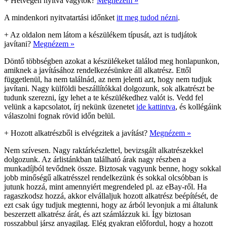
+
Hétvégén nyitva vagytok?
Megnézem »
A mindenkori nyitvatartási időnket
itt meg tudod nézni
.
+
Az oldalon nem látom a készülékem típusát, azt is tudjátok
javítani?
Megnézem »
Döntő többségben azokat a készülékeket találod meg honlapunkon,
amiknek a javításához rendelkezésünkre áll alkatrész. Ettől
függetlenül, ha nem találnád, az nem jelenti azt, hogy nem tudjuk
javítani. Nagy külföldi beszállítókkal dolgozunk, sok alkatrészt be
tudunk szerezni, így lehet a te készülékedhez valót is. Vedd fel
velünk a kapcsolatot, írj nekünk üzenetet
ide kattintva
, és kollégáink
válaszolni fognak rövid időn belül.
+
Hozott alkatrészből is elvégzitek a javítást?
Megnézem »
Nem szívesen. Nagy raktárkészlettel, bevizsgált alkatrészekkel
dolgozunk. Az árlistánkban található árak nagy részben a
munkadíjból tevődnek össze. Biztosak vagyunk benne, hogy sokkal
jobb minőségű alkatrésszel rendelkezünk és sokkal olcsóbban is
jutunk hozzá, mint amennyiért megrendeled pl. az eBay-ről. Ha
ragaszkodsz hozzá, akkor elvállaljuk hozott alkatrész beépítését, de
ezt csak úgy tudjuk megtenni, hogy az árból levonjuk a mi általunk
beszerzett alkatrész árát, és azt számlázzuk ki. Így biztosan
rosszabbul jársz anyagilag. Elég gyakran előfordul, hogy a hozott