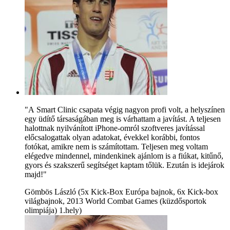
"A Smart Clinic csapata végig nagyon profi volt, a helyszínen
egy üdítő társaságában meg is várhattam a javítást. A teljesen
halottnak nyilvánított iPhone-omról szoftveres javítással
előcsalogattak olyan adatokat, évekkel korábbi, fontos
fotókat, amikre nem is számítottam. Teljesen meg voltam
elégedve mindennel, mindenkinek ajánlom is a fiúkat, kitűnő,
gyors és szakszerű segítséget kaptam tőlük. Ezután is idejárok
majd!"
Gömbös László (5x Kick-Box Európa bajnok, 6x Kick-box
világbajnok, 2013 World Combat Games (küzdősportok
olimpiája) 1.hely)