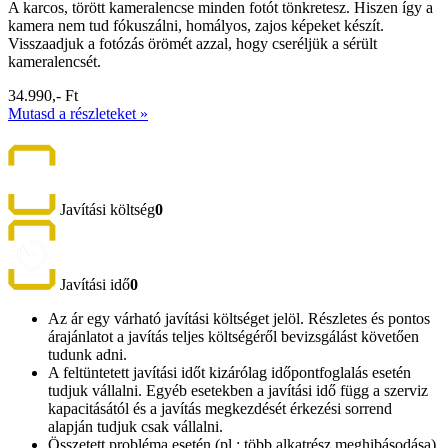
A karcos, törött kameralencse minden fotót tönkretesz. Hiszen így a
kamera nem tud fókuszálni, homályos, zajos képeket készít.
Visszaadjuk a fotózás örömét azzal, hogy cseréljük a sérült
kameralencsét.
34.990,- Ft
Mutasd a részleteket »
Javítási költség
0
Javítási idő
0
Az ár egy várható javítási költséget jelöl. Részletes és pontos
árajánlatot a javítás teljes költségéről bevizsgálást követően
tudunk adni.
A feltüntetett javítási időt kizárólag időpontfoglalás esetén
tudjuk vállalni. Egyéb esetekben a javítási idő függ a szerviz
kapacitásától és a javítás megkezdését érkezési sorrend
alapján tudjuk csak vállalni.
Összetett probléma esetén (pl.: több alkatrész meghibásodása)