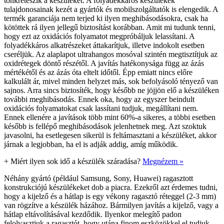
tönkreteszik a készüléket. A folyadékkáros készülékek
tulajdonosainak kezét a gyártók és mobilszolgáltatók is elengedik. A
termék garanciája nem terjed ki ilyen meghibásodásokra, csak ha
kötöttek rá ilyen jellegű biztosítást korábban. Amit mi tudunk tenni,
hogy ezt az oxidációs folyamatot megpróbáljuk lelassítani. A
folyadékkáros alkatrészeket áttakarítjuk, illetve indokolt esetben
cseréljük. Az alaplapot ultrahangos mosóval szintén megtisztítjuk az
oxidrétegek döntő részétől. A javítás hatékonysága függ az ázás
mértékétől és az ázás óta eltelt időtől. Épp emiatt nincs előre
kalkulált ár, mivel minden helyzet más, sok befolyásoló tényező van
sajnos. Arra sincs biztosíték, hogy később ne jöjjön elő a készüléken
további meghibásodás. Ennek oka, hogy az egyszer beindult
oxidációs folyamatokat csak lassítani tudjuk, megállítani nem.
Ennek ellenére a javítások több mint 60%-a sikeres, a többi esetben
később is fellépő meghibásodások jelenhetnek meg. Azt szoktuk
javasolni, ha esetlegesen sikerül is feltámasztani a készüléket, akkor
járnak a legjobban, ha el is adják addig, amíg működik.
+
Miért ilyen sok idő a készülék száradása?
Megnézem »
Néhány gyártó (például Samsung, Sony, Huawei) ragasztott
konstrukciójú készülékeket dob a piacra. Ezekről azt érdemes tudni,
hogy a kijelző és a hátlap is egy vékony ragasztó réteggel (2-3 mm)
van rögzítve a készülék házához. Bármilyen javítás a kijelző, vagy a
hátlap eltávolításával kezdődik. Ilyenkor melegítő padon
felolvasztjuk a ragasztót, hogy utána finom eszközökkel el tudjuk