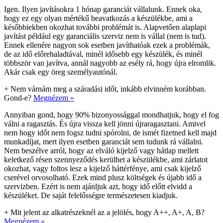
Igen. Ilyen javításokra 1 hónap garanciát vállalunk. Ennek oka,
hogy ez egy olyan mértékű beavatkozás a készülékbe, ami a
későbbiekben okozhat további problémát is. Alapvetően alaplapi
javítást például egy garanciális szerviz nem is vállal (nem is tud).
Ennek ellenére nagyon sok esetben javíthatóak ezek a problémák,
de az idő előrehaladtával, minél idősebb egy készülék, és minél
többször van javítva, annál nagyobb az esély rá, hogy újra elromlik.
Akár csak egy öreg személyautónál.
+
Nem várnám meg a száradási időt, inkább elvinném korábban.
Gond-e?
Megnézem »
Annyiban gond, hogy 90% bizonyossággal mondhatjuk, hogy el fog
válni a ragasztás. És újra vissza kell jönni újraragasztani. Amivel
nem hogy időt nem fogsz tudni spórolni, de ismét fizetned kell majd
munkadíjat, mert ilyen esetben garanciát sem tudunk rá vállalni.
Nem beszélve arról, hogy az elváló kijelző vagy hátlap mellett
keletkező résen szennyeződés kerülhet a készülékbe, ami zárlatot
okozhat, vagy foltos lesz a kijelző háttérfénye, ami csak kijelző
cserével orvosolható. Ezek mind plusz költségek és újabb idő a
szervizben. Ezért is nem ajánljuk azt, hogy idő előtt elvidd a
készüléket. De saját felelősségre természetesen kiadjuk.
+
Mit jelent az alkatrészeknél az a jelölés, hogy A++, A+, A, B?
Megnézem »