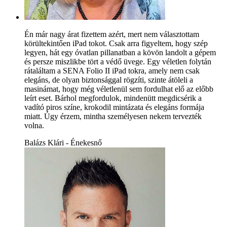
Én már nagy árat fizettem azért, mert nem választottam
körültekintően iPad tokot. Csak arra figyeltem, hogy szép
legyen, hát egy óvatlan pillanatban a kövön landolt a gépem
és persze miszlikbe tört a védő üvege. Egy véletlen folytán
rátaláltam a SENA Folio II iPad tokra, amely nem csak
elegáns, de olyan biztonsággal rögzíti, szinte átöleli a
masinámat, hogy még véletlenül sem fordulhat elő az előbb
leírt eset. Bárhol megfordulok, mindenütt megdicsérik a
vadító piros színe, krokodil mintázata és elegáns formája
miatt. Úgy érzem, mintha személyesen nekem tervezték
volna.
Balázs Klári - Énekesnő