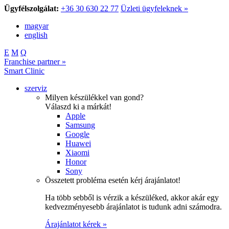
Ügyfélszolgálat:
+36 30 630 22 77
Üzleti ügyfeleknek »
magyar
english
E
M
Q
Franchise partner »
Smart Clinic
szerviz
Milyen készülékkel van gond?
Válaszd ki a márkát!
Apple
Samsung
Google
Huawei
Xiaomi
Honor
Sony
Összetett probléma esetén kérj árajánlatot!
Ha több sebből is vérzik a készüléked, akkor akár egy
kedvezményesebb árajánlatot is tudunk adni számodra.
Árajánlatot kérek »