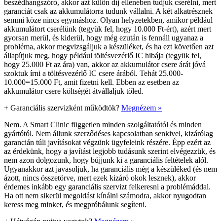
beszédhangszóró, akkor azt külön díj ellenében tudjuk cserélni, mert
garanciát csak az akkumulátorra tudunk vállalni. A két alkatrésznek
semmi köze nincs egymáshoz. Olyan helyzetekben, amikor például
akkumulátort cserélünk (tegyük fel, hogy 10.000 Ft-ért), azért mert
gyorsan merül, és kiderül, hogy még ezután is fennáll ugyanaz a
probléma, akkor megvizsgáljuk a készüléket, és ha ezt követően azt
állapítjuk meg, hogy például töltésvezérlő IC hibája (tegyük fel,
hogy 25.000 Ft az ára) van, akkor az akkumulátor csere árát jóvá
szoktuk írni a töltésvezérlő IC csere árából. Tehát 25.000-
10.000=15.000 Ft, amit fizetni kell. Ebben az esetben az
akkumulátor csere költségét átvállaljuk tőled.
+
Garanciális szervizként működtök?
Megnézem »
Nem. A Smart Clinic független minden szolgáltatótól és minden
gyártótól. Nem állunk szerződéses kapcsolatban senkivel, kizárólag
garancián túli javításokat végzünk ügyfeleink részére. Épp ezért az
az érdekünk, hogy a javítást legjobb tudásunk szerint elvégezzük, és
nem azon dolgozunk, hogy bújjunk ki a garanciális feltételek alól.
Ugyanakkor azt javasoljuk, ha garanciális még a készüléked (és nem
ázott, nincs összetörve, mert ezek kizáró okok lesznek), akkor
érdemes inkább egy garanciális szervizt felkeresni a problémáddal.
Ha ott nem sikerül megoldást kínálni számodra, akkor nyugodtan
keress meg minket, és megpróbálunk segíteni.