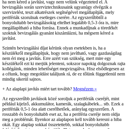
ha nem kéred a javítást, vagy nem velünk végezteted el. A
bevizsgálás során szerviztechnikusaink ugyanúgy elvégzik a
szervizelést, teszt alkatrészek segítségével megállapítják, mely
perifériák szorulnak esetleges cserére. Az egyszerűbbtől a
bonyolultabb bevizsgálásokig eltelhet legalább 0,5-3 óra is, mire
megállapítható a hiba forrása. Ennek a munkadíjnak a töredékét
szoktuk bevizsgálás gyanánt kiszámlázni, ha mégsem kéred a
javítást.
Szintén bevizsgálási díjat kérünk olyan esetekben is, ha a
készülékről megállapítjuk, hogy nem javítható, vagy gazdaságilag
nem éri meg a javítás. Erre azért van szükség, mert mire egy
készülékről ezt ki merjük jelenteni, sokszor napokig dolgoznak rajta
kollégáink, minden lehetőséget megvizsgálva. Hisz elsődlegesen az
a célunk, hogy megoldást találjunk rá, de ez tőlünk függetlenül nem
mindig sikerül sajnos.
+
Az alaplapi javítás miért tart tovább?
Megnézem »
Az egyszerűbb javítások közé soroljuk a perifériák cseréjét, mint
például kijelző, akkumulátor, kamerák, szalagkábelek... stb. Ezek a
perifériák 0,5-1 óra alatt cserélhetőek, aránylag egyszerűen. A
rosszabb és bonyolultabb eset az, ha a periféria cseréje nem oldja
meg a problémát. Ilyenkor az alaplapon kell tovább keresni a hiba
okát. Egy alaplap sokkal összetettebb, sokkal bonyolultabb