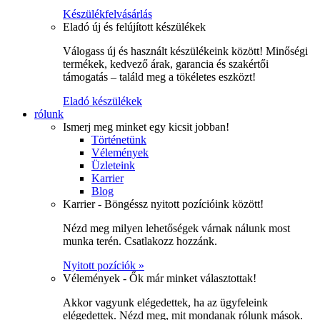
Készülékfelvásárlás
Eladó új és felújított készülékek
Válogass új és használt készülékeink között! Minőségi
termékek, kedvező árak, garancia és szakértői
támogatás – találd meg a tökéletes eszközt!
Eladó készülékek
rólunk
Ismerj meg minket egy kicsit jobban!
Történetünk
Vélemények
Üzleteink
Karrier
Blog
Karrier - Böngéssz nyitott pozícióink között!
Nézd meg milyen lehetőségek várnak nálunk most
munka terén. Csatlakozz hozzánk.
Nyitott pozíciók »
Vélemények - Ők már minket választottak!
Akkor vagyunk elégedettek, ha az ügyfeleink
elégedettek. Nézd meg, mit mondanak rólunk mások.