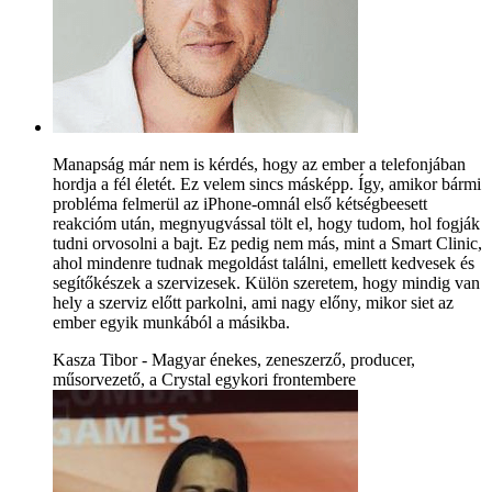
Manapság már nem is kérdés, hogy az ember a telefonjában
hordja a fél életét. Ez velem sincs másképp. Így, amikor bármi
probléma felmerül az iPhone-omnál első kétségbeesett
reakcióm után, megnyugvással tölt el, hogy tudom, hol fogják
tudni orvosolni a bajt. Ez pedig nem más, mint a Smart Clinic,
ahol mindenre tudnak megoldást találni, emellett kedvesek és
segítőkészek a szervizesek. Külön szeretem, hogy mindig van
hely a szerviz előtt parkolni, ami nagy előny, mikor siet az
ember egyik munkából a másikba.
Kasza Tibor - Magyar énekes, zeneszerző, producer,
műsorvezető, a Crystal egykori frontembere