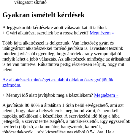
válogatott síkfutó
Gyakran ismételt kérdések
A leggyakoribb kérdésekre adott válaszainkat itt találod.
+
Gyári alkatrészt szereltek be a rossz helyett?
Megnézem »
Több fajta alkatrésszel is dolgozunk. Van lehetőség gyári és
utángyártott alkatrészekkel történő javításra is. Javaslatot teszünk
minden javításnál egyénileg, hogy ár/érték arány szempontjából
melyik lehet a jobb választás. Az alkatrészek minősége az árlistáknál
is fel van tüntetve. Rákattintva pedig részletesen leírjuk, hogy mit
jelent.
Az alkatrészek minőségét az alábbi oldalon összegyűjtöttük
számodra.
+
Mennyi idő alatt javítjátok meg a készülékem?
Megnézem »
A javítások 80-90%-a általában 1 órán belül elvégezhető, ami azt
jelenti, hogy akár a helyszínen is meg tudod várni, és nem kell
napokig nélkülözni a készüléket. A szervizelési idő függ a hiba
jellegétől, a szerviz terheltségétől, a raktárkészlettől. Egy egyszerűbb
periféria (kijelző, akkumulátor, hangszórók, kamerák,
töltőcsatlakozók... stb) kicserélése nagyjából 0,5-1 óra. Ha a