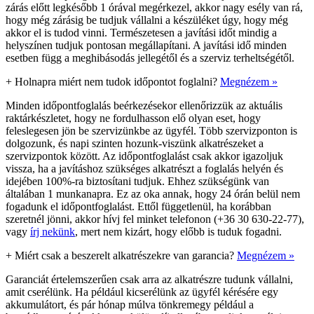
zárás előtt legkésőbb 1 órával megérkezel, akkor nagy esély van rá,
hogy még zárásig be tudjuk vállalni a készüléket úgy, hogy még
akkor el is tudod vinni. Természetesen a javítási időt mindig a
helyszínen tudjuk pontosan megállapítani. A javítási idő minden
esetben függ a meghibásodás jellegétől és a szerviz terheltségétől.
+
Holnapra miért nem tudok időpontot foglalni?
Megnézem »
Minden időpontfoglalás beérkezésekor ellenőrizzük az aktuális
raktárkészletet, hogy ne fordulhasson elő olyan eset, hogy
feleslegesen jön be szervizünkbe az ügyfél. Több szervizponton is
dolgozunk, és napi szinten hozunk-viszünk alkatrészeket a
szervizpontok között. Az időpontfoglalást csak akkor igazoljuk
vissza, ha a javításhoz szükséges alkatrészt a foglalás helyén és
idejében 100%-ra biztosítani tudjuk. Ehhez szükségünk van
általában 1 munkanapra. Ez az oka annak, hogy 24 órán belül nem
fogadunk el időpontfoglalást. Ettől függetlenül, ha korábban
szeretnél jönni, akkor hívj fel minket telefonon (+36 30 630-22-77),
vagy
írj nekünk
, mert nem kizárt, hogy előbb is tuduk fogadni.
+
Miért csak a beszerelt alkatrészekre van garancia?
Megnézem »
Garanciát értelemszerűen csak arra az alkatrészre tudunk vállalni,
amit cserélünk. Ha például kicserélünk az ügyfél kérésére egy
akkumulátort, és pár hónap múlva tönkremegy például a