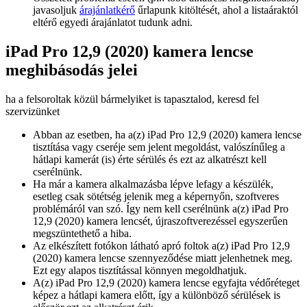
javasoljuk
árajánlatkérő
űrlapunk kitöltését, ahol a listaáraktól
eltérő egyedi árajánlatot tudunk adni.
iPad Pro 12,9 (2020) kamera lencse
meghibásodás jelei
ha a felsoroltak közül bármelyiket is tapasztalod, keresd fel
szervizünket
Abban az esetben, ha a(z) iPad Pro 12,9 (2020) kamera lencse
tisztítása vagy cseréje sem jelent megoldást, valószínűleg a
hátlapi kamerát (is) érte sérülés és ezt az alkatrészt kell
cserélnünk.
Ha már a kamera alkalmazásba lépve lefagy a készülék,
esetleg csak sötétség jelenik meg a képernyőn, szoftveres
problémáról van szó. Így nem kell cserélnünk a(z) iPad Pro
12,9 (2020) kamera lencsét, újraszoftverezéssel egyszerűen
megszüntethető a hiba.
Az elkészített fotókon látható apró foltok a(z) iPad Pro 12,9
(2020) kamera lencse szennyeződése miatt jelenhetnek meg.
Ezt egy alapos tisztítással könnyen megoldhatjuk.
A(z) iPad Pro 12,9 (2020) kamera lencse egyfajta védőréteget
képez a hátlapi kamera előtt, így a különböző sérülések is