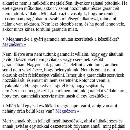
alkatrész nem is működik megfelelően, ilyenkor sajáttal pótoljuk. Ha
esetlegesen működne, akkor viszont hozott alkatrészre garanciát
nem tudunk vállalni. Mi inkább azt javasoljuk, hogy ne rendelj
máshonnan drágábban rosszabb minőségű alkatrészt, mint ami
nálunk van raktáron. Nem lesz olcsóbb sem, és ha gond lenne vele,
akkor nincs kihez fordulni garancia miatt.
+
Megmarad-e a gyári garancia miután szereltétek a készüléket?
Megnézem »
Nem. Illetve arra nem tudunk garanciát vállalni, hogy egy általunk
javított készüléket nem javítanak vagy cserélnek később
garanciában. Nagyon sok garanciás telefont javítottunk, amiben
senki nem veszi észre, hogy belenyúltunk. Nem is emiatt nem
akarunk ezért felelősséget vállalni. Ismerjük a garanciális szervizek
hozzáállását, és emiatt mi nem szeretnénk koloncot venni a
nyakunkba. Ha egy kedves ügyfél kéri, hogy segítsünk,
természetesen megtesszük, de mi nem tudunk garanciát vállalni arra,
hogy egy garanciális szerviz miért utasít el egy készüléket.
+
Miért kell egyes készülékekre egy napot várni, amíg van ami
néhány órán belül kész van?
Megnézem »
Mert vannak olyan jellegű meghibásodások, ahol a hibakeresés és
annak javítása egy sokkal összetettebb folyamat annál, mint például