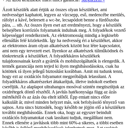
Ázott készülék alatt értjük az összes olyan készüléket, ami
nedvességet kaphatott, legyen az vízcsepp, eső, medencébe merülés,
ráfolyt a kávé, beleesett a wc-be, lecsapódott benne a fürdőszoba
pára, ... stb. Az összes ilyen eset azt eredményezi, hogy a készülék
belsejében korróziós folyamatok indulnak meg. A folyadékok vezető
képességgel rendelkeznek. Az elektromosság mindig a legkisebb
ellenállás felé közlekedik. Így ha nedvesség éri a készüléket, akkor
az elektromos áram olyan alkatrészek között hoz létre kapcsolatot,
ami nem egy tervezett eset. Ilyenkor az alkatrészek túlműködnek és
tönkreteszik a készüléket. A folyadékkáros készülékek
tulajdonosainak kezét a gyártók és mobilszolgáltatók is elengedik. A
termék garanciája nem terjed ki ilyen meghibásodásokra, csak ha
kötöttek rá ilyen jellegű biztosítást korábban. Amit mi tudunk tenni,
hogy ezt az oxidációs folyamatot megpróbáljuk lelassítani. A
folyadékkáros alkatrészeket áttakarítjuk, illetve indokolt esetben
cseréljük. Az alaplapot ultrahangos mosóval szintén megtisztítjuk az
oxidrétegek döntő részétől. A javítás hatékonysága függ az ázás
mértékétől és az ázás óta eltelt időtől. Épp emiatt nincs előre
kalkulált ár, mivel minden helyzet más, sok befolyásoló tényező van
sajnos. Arra sincs biztosíték, hogy később ne jöjjön elő a készüléken
további meghibásodás. Ennek oka, hogy az egyszer beindult
oxidációs folyamatokat csak lassítani tudjuk, megállítani nem.
Ennek ellenére a javítások több mint 60%-a sikeres, a többi esetben
később is fellépő meghibásodások jelenhetnek meg. Azt szoktuk