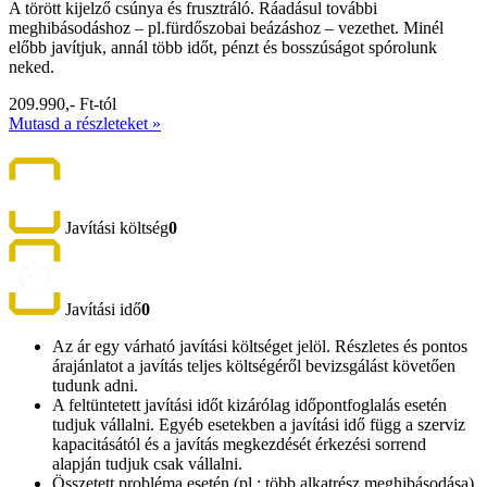
A törött kijelző csúnya és frusztráló. Ráadásul további
meghibásodáshoz – pl.fürdőszobai beázáshoz – vezethet. Minél
előbb javítjuk, annál több időt, pénzt és bosszúságot spórolunk
neked.
209.990,- Ft-tól
Mutasd a részleteket »
Javítási költség
0
Javítási idő
0
Az ár egy várható javítási költséget jelöl. Részletes és pontos
árajánlatot a javítás teljes költségéről bevizsgálást követően
tudunk adni.
A feltüntetett javítási időt kizárólag időpontfoglalás esetén
tudjuk vállalni. Egyéb esetekben a javítási idő függ a szerviz
kapacitásától és a javítás megkezdését érkezési sorrend
alapján tudjuk csak vállalni.
Összetett probléma esetén (pl.: több alkatrész meghibásodása)