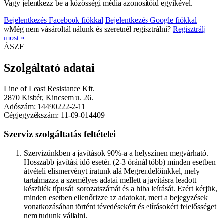
Vagy jelentkezz be a közösségi média azonosítóid egyikével.
Bejelentkezés Facebook fiókkal
Bejelentkezés Google fiókkal
w
Még nem vásároltál nálunk és szeretnél regisztrálni?
Regisztrálj
most »
ÁSZF
Szolgáltató adatai
Line of Least Resistance Kft.
2870 Kisbér, Kincsem u. 26.
Adószám: 14490222-2-11
Cégjegyzékszám: 11-09-014409
Szerviz szolgáltatás feltételei
Szervizünkben a javítások 90%-a a helyszínen megvárható.
Hosszabb javítási idő esetén (2-3 óránál több) minden esetben
átvételi elismervényt iratunk alá Megrendelőinkkel, mely
tartalmazza a személyes adatai mellett a javításra leadott
készülék típusát, sorozatszámát és a hiba leírását. Ezért kérjük,
minden esetben ellenőrizze az adatokat, mert a bejegyzések
vonatkozásában történt tévedésekért és elírásokért felelősséget
nem tudunk vállalni.