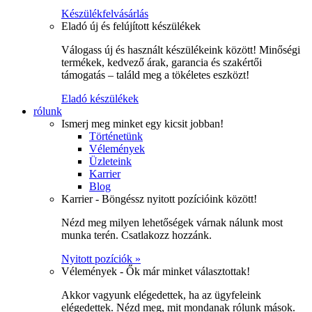
Készülékfelvásárlás
Eladó új és felújított készülékek
Válogass új és használt készülékeink között! Minőségi
termékek, kedvező árak, garancia és szakértői
támogatás – találd meg a tökéletes eszközt!
Eladó készülékek
rólunk
Ismerj meg minket egy kicsit jobban!
Történetünk
Vélemények
Üzleteink
Karrier
Blog
Karrier - Böngéssz nyitott pozícióink között!
Nézd meg milyen lehetőségek várnak nálunk most
munka terén. Csatlakozz hozzánk.
Nyitott pozíciók »
Vélemények - Ők már minket választottak!
Akkor vagyunk elégedettek, ha az ügyfeleink
elégedettek. Nézd meg, mit mondanak rólunk mások.