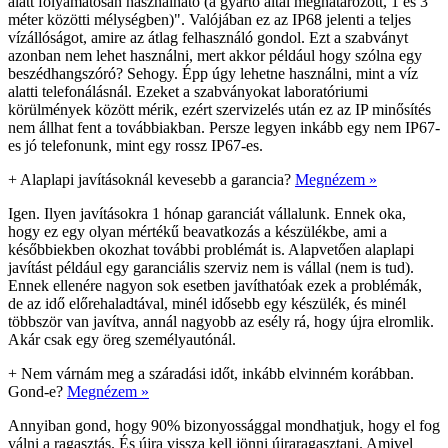
alatt folyamatosan használható (a gyártó által meghatározott, 1 és 3
méter közötti mélységben)". Valójában ez az IP68 jelenti a teljes
vízállóságot, amire az átlag felhasználó gondol. Ezt a szabványt
azonban nem lehet használni, mert akkor például hogy szólna egy
beszédhangszóró? Sehogy. Épp úgy lehetne használni, mint a víz
alatti telefonálásnál. Ezeket a szabványokat laboratóriumi
körülmények között mérik, ezért szervizelés után ez az IP minősítés
nem állhat fent a továbbiakban. Persze legyen inkább egy nem IP67-
es jó telefonunk, mint egy rossz IP67-es.
+
Alaplapi javításoknál kevesebb a garancia?
Megnézem »
Igen. Ilyen javításokra 1 hónap garanciát vállalunk. Ennek oka,
hogy ez egy olyan mértékű beavatkozás a készülékbe, ami a
későbbiekben okozhat további problémát is. Alapvetően alaplapi
javítást például egy garanciális szerviz nem is vállal (nem is tud).
Ennek ellenére nagyon sok esetben javíthatóak ezek a problémák,
de az idő előrehaladtával, minél idősebb egy készülék, és minél
többször van javítva, annál nagyobb az esély rá, hogy újra elromlik.
Akár csak egy öreg személyautónál.
+
Nem várnám meg a száradási időt, inkább elvinném korábban.
Gond-e?
Megnézem »
Annyiban gond, hogy 90% bizonyossággal mondhatjuk, hogy el fog
válni a ragasztás. És újra vissza kell jönni újraragasztani. Amivel