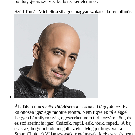
pontos, gyors szerviz, kellő szakértelemmel.
Széll Tamás Michelin-csillagos magyar szakács, konyhafőnök
Általában nincs erős kötődésem a használati tárgyakhoz. Ez
különösen igaz egy mobiltelefonra. Nem figyelek rá eléggé.
Legyen bármilyen szép, egyszerűen nem tud hozzám nőni, és
ez szó szerint is igaz! Csúszik, repül, esik, törik, reped... A baj
csak az, hogy nélküle megáll az élet. Még jó, hogy van a
Smart Clinic! :) Villámgyorsak, rugalmasak, kedvesek, és nem