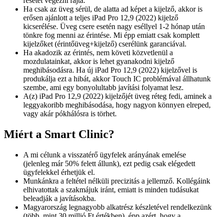
resetet végezni rajta.
Ha csak az üveg sérül, de alatta ad képet a kijelző, akkor is
erősen ajánlott a teljes iPad Pro 12,9 (2022) kijelző
kicserélése. Üveg csere esetén nagy eséllyel 1-2 hónap után
tönkre fog menni az érintése. Mi épp emiatt csak komplett
kijelzőket (érintőüveg+kijelző) cserélünk garanciával.
Ha akadozik az érintés, nem követi közvetlenül a
mozdulatainkat, akkor is lehet gyanakodni kijelző
meghibásodásra. Ha új iPad Pro 12,9 (2022) kijelzővel is
produkálja ezt a hibát, akkor Touch IC problémával állhatunk
szembe, ami egy bonyolultabb javítási folyamat lesz.
A(z) iPad Pro 12,9 (2022) kijelzőjét üveg réteg fedi, aminek a
leggyakoribb meghibásodása, hogy nagyon könnyen elreped,
vagy akár pókhálósra is törhet.
Miért a Smart Clinic?
A mi célunk a visszatérő ügyfelek arányának emelése
(jelenleg már 50% felett állunk), ezt pedig csak elégedett
ügyfelekkel érhetjük el.
Munkánkra a feltétel nélküli precizitás a jellemző. Kollégáink
elhivatottak a szakmájuk iránt, emiatt is minden tudásukat
beleadják a javításokba.
Magyarország legnagyobb alkatrész készletével rendelkezünk
(több, mint 30 millió Ft értékben), épp azért, hogy a