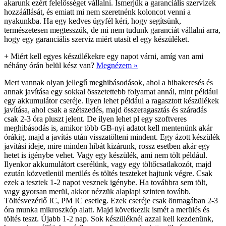
akarunk ezért felelősséget vállalni. Ismerjük a garanciális szervizek
hozzáállását, és emiatt mi nem szeretnénk koloncot venni a
nyakunkba. Ha egy kedves ügyfél kéri, hogy segítsünk,
természetesen megtesszük, de mi nem tudunk garanciát vállalni arra,
hogy egy garanciális szerviz miért utasít el egy készüléket.
+
Miért kell egyes készülékekre egy napot várni, amíg van ami
néhány órán belül kész van?
Megnézem »
Mert vannak olyan jellegű meghibásodások, ahol a hibakeresés és
annak javítása egy sokkal összetettebb folyamat annál, mint például
egy akkumulátor cseréje. Ilyen lehet például a ragasztott készülékek
javítása, ahol csak a szétszedés, majd összeragasztás és száradás
csak 2-3 óra pluszt jelent. De ilyen lehet pl egy szoftveres
meghibásodás is, amikor több GB-nyi adatot kell mentenünk akár
órákig, majd a javítás után visszatölteni mindent. Egy ázott készülék
javítási ideje, mire minden hibát kizárunk, rossz esetben akár egy
hetet is igénybe vehet. Vagy egy készülék, ami nem tölt például.
Ilyenkor akkumulátort cserélünk, vagy egy töltőcsatlakozót, majd
ezután közvetlenül merülés és töltés teszteket hajtunk végre. Csak
ezek a tesztek 1-2 napot vesznek igénybe. Ha továbbra sem tölt,
vagy gyorsan merül, akkor nézzük alaplapi szinten tovább.
Töltésvezérlő IC, PM IC esetleg. Ezek cseréje csak önmagában 2-3
óra munka mikroszkóp alatt. Majd következik ismét a merülés és
töltés teszt. Újabb 1-2 nap. Sok készüléknél azzal kell kezdenünk,