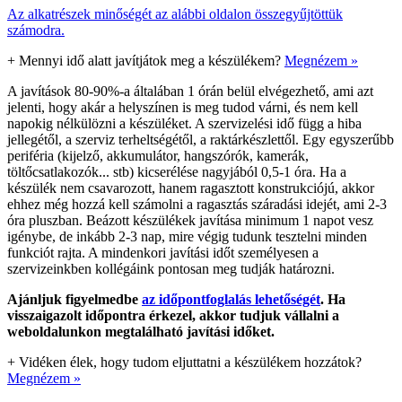
Az alkatrészek minőségét az alábbi oldalon összegyűjtöttük
számodra.
+
Mennyi idő alatt javítjátok meg a készülékem?
Megnézem »
A javítások 80-90%-a általában 1 órán belül elvégezhető, ami azt
jelenti, hogy akár a helyszínen is meg tudod várni, és nem kell
napokig nélkülözni a készüléket. A szervizelési idő függ a hiba
jellegétől, a szerviz terheltségétől, a raktárkészlettől. Egy egyszerűbb
periféria (kijelző, akkumulátor, hangszórók, kamerák,
töltőcsatlakozók... stb) kicserélése nagyjából 0,5-1 óra. Ha a
készülék nem csavarozott, hanem ragasztott konstrukciójú, akkor
ehhez még hozzá kell számolni a ragasztás száradási idejét, ami 2-3
óra pluszban. Beázott készülékek javítása minimum 1 napot vesz
igénybe, de inkább 2-3 nap, mire végig tudunk tesztelni minden
funkciót rajta. A mindenkori javítási időt személyesen a
szervizeinkben kollégáink pontosan meg tudják határozni.
Ajánljuk figyelmedbe
az időpontfoglalás lehetőségét
. Ha
visszaigazolt időpontra érkezel, akkor tudjuk vállalni a
weboldalunkon megtalálható javítási időket.
+
Vidéken élek, hogy tudom eljuttatni a készülékem hozzátok?
Megnézem »