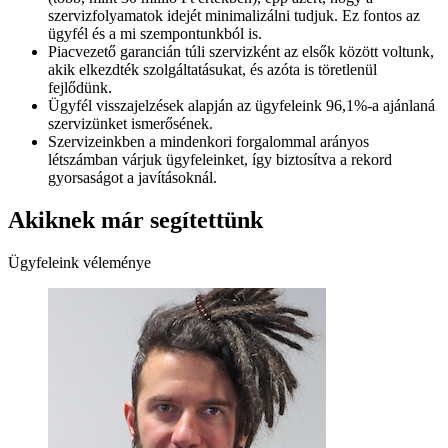
szervizfolyamatok idejét minimalizálni tudjuk. Ez fontos az
ügyfél és a mi szempontunkból is.
Piacvezető garancián túli szervizként az elsők között voltunk,
akik elkezdték szolgáltatásukat, és azóta is töretlenül
fejlődünk.
Ügyfél visszajelzések alapján az ügyfeleink 96,1%-a ajánlaná
szervizünket ismerősének.
Szervizeinkben a mindenkori forgalommal arányos
létszámban várjuk ügyfeleinket, így biztosítva a rekord
gyorsaságot a javításoknál.
Akiknek már segítettünk
Ügyfeleink véleménye