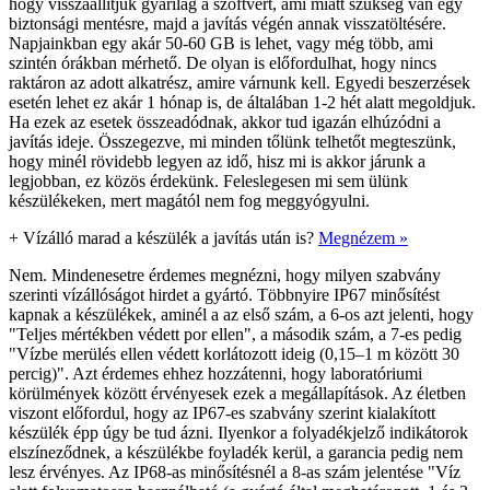
hogy visszaállítjuk gyárilag a szoftvert, ami miatt szükség van egy
biztonsági mentésre, majd a javítás végén annak visszatöltésére.
Napjainkban egy akár 50-60 GB is lehet, vagy még több, ami
szintén órákban mérhető. De olyan is előfordulhat, hogy nincs
raktáron az adott alkatrész, amire várnunk kell. Egyedi beszerzések
esetén lehet ez akár 1 hónap is, de általában 1-2 hét alatt megoldjuk.
Ha ezek az esetek összeadódnak, akkor tud igazán elhúzódni a
javítás ideje. Összegezve, mi minden tőlünk telhetőt megteszünk,
hogy minél rövidebb legyen az idő, hisz mi is akkor járunk a
legjobban, ez közös érdekünk. Feleslegesen mi sem ülünk
készülékeken, mert magától nem fog meggyógyulni.
+
Vízálló marad a készülék a javítás után is?
Megnézem »
Nem. Mindenesetre érdemes megnézni, hogy milyen szabvány
szerinti vízállóságot hirdet a gyártó. Többnyire IP67 minősítést
kapnak a készülékek, aminél a az első szám, a 6-os azt jelenti, hogy
"Teljes mértékben védett por ellen", a második szám, a 7-es pedig
"Vízbe merülés ellen védett korlátozott ideig (0,15–1 m között 30
percig)". Azt érdemes ehhez hozzátenni, hogy laboratóriumi
körülmények között érvényesek ezek a megállapítások. Az életben
viszont előfordul, hogy az IP67-es szabvány szerint kialakított
készülék épp úgy be tud ázni. Ilyenkor a folyadékjelző indikátorok
elszíneződnek, a készülékbe foyladék kerül, a garancia pedig nem
lesz érvényes. Az IP68-as minősítésnél a 8-as szám jelentése "Víz