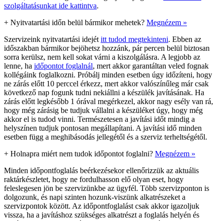
szolgáltatásunkat ide kattintva
.
+
Nyitvatartási időn belül bármikor mehetek?
Megnézem »
Szervizeink nyitvatartási idejét
itt tudod megtekinteni
. Ebben az
időszakban bármikor bejöhetsz hozzánk, pár percen belül biztosan
sorra kerülsz, nem kell sokat várni a kiszolgálásra. A legjobb az
lenne, ha
időpontot foglalnál
, mert akkor garantáltan veled fognak
kollégáink foglalkozni. Próbálj minden esetben úgy időzíteni, hogy
ne zárás előtt 10 perccel érkezz, mert akkor valószínűleg már csak
következő nap fogunk tudni nekiállni a készülék javításának. Ha
zárás előtt legkésőbb 1 órával megérkezel, akkor nagy esély van rá,
hogy még zárásig be tudjuk vállalni a készüléket úgy, hogy még
akkor el is tudod vinni. Természetesen a javítási időt mindig a
helyszínen tudjuk pontosan megállapítani. A javítási idő minden
esetben függ a meghibásodás jellegétől és a szerviz terheltségétől.
+
Holnapra miért nem tudok időpontot foglalni?
Megnézem »
Minden időpontfoglalás beérkezésekor ellenőrizzük az aktuális
raktárkészletet, hogy ne fordulhasson elő olyan eset, hogy
feleslegesen jön be szervizünkbe az ügyfél. Több szervizponton is
dolgozunk, és napi szinten hozunk-viszünk alkatrészeket a
szervizpontok között. Az időpontfoglalást csak akkor igazoljuk
vissza, ha a javításhoz szükséges alkatrészt a foglalás helyén és