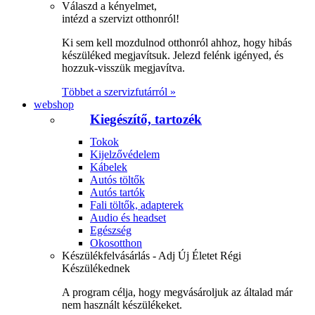
Válaszd a kényelmet,
intézd a szervizt otthonról!
Ki sem kell mozdulnod otthonról ahhoz, hogy hibás
készüléked megjavítsuk. Jelezd felénk igényed, és
hozzuk-visszük megjavítva.
Többet a szervizfutárról »
webshop
Kiegészítő, tartozék
Tokok
Kijelzővédelem
Kábelek
Autós töltők
Autós tartók
Fali töltők, adapterek
Audio és headset
Egészség
Okosotthon
Készülékfelvásárlás - Adj Új Életet Régi
Készülékednek
A program célja, hogy megvásároljuk az általad már
nem használt készülékeket.