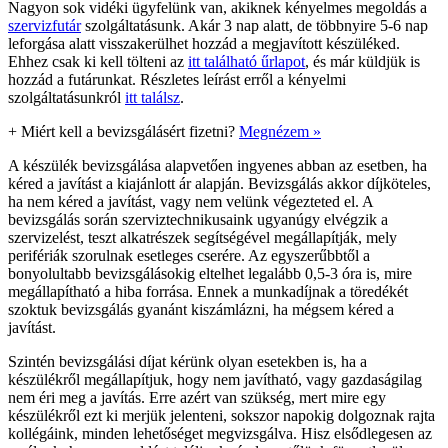
Nagyon sok vidéki ügyfelünk van, akiknek kényelmes megoldás a
szervizfutár
szolgáltatásunk. Akár 3 nap alatt, de többnyire 5-6 nap
leforgása alatt visszakerülhet hozzád a megjavított készüléked.
Ehhez csak ki kell tölteni az
itt található űrlapot
, és már küldjük is
hozzád a futárunkat. Részletes leírást erről a kényelmi
szolgáltatásunkról
itt találsz
.
+
Miért kell a bevizsgálásért fizetni?
Megnézem »
A készülék bevizsgálása alapvetően ingyenes abban az esetben, ha
kéred a javítást a kiajánlott ár alapján. Bevizsgálás akkor díjköteles,
ha nem kéred a javítást, vagy nem velünk végezteted el. A
bevizsgálás során szerviztechnikusaink ugyanúgy elvégzik a
szervizelést, teszt alkatrészek segítségével megállapítják, mely
perifériák szorulnak esetleges cserére. Az egyszerűbbtől a
bonyolultabb bevizsgálásokig eltelhet legalább 0,5-3 óra is, mire
megállapítható a hiba forrása. Ennek a munkadíjnak a töredékét
szoktuk bevizsgálás gyanánt kiszámlázni, ha mégsem kéred a
javítást.
Szintén bevizsgálási díjat kérünk olyan esetekben is, ha a
készülékről megállapítjuk, hogy nem javítható, vagy gazdaságilag
nem éri meg a javítás. Erre azért van szükség, mert mire egy
készülékről ezt ki merjük jelenteni, sokszor napokig dolgoznak rajta
kollégáink, minden lehetőséget megvizsgálva. Hisz elsődlegesen az