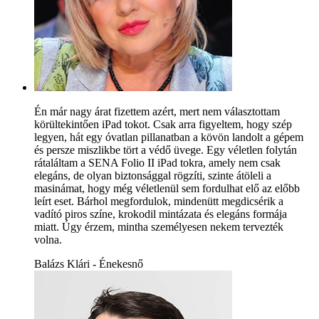
Én már nagy árat fizettem azért, mert nem választottam
körültekintően iPad tokot. Csak arra figyeltem, hogy szép
legyen, hát egy óvatlan pillanatban a kövön landolt a gépem
és persze miszlikbe tört a védő üvege. Egy véletlen folytán
rátaláltam a SENA Folio II iPad tokra, amely nem csak
elegáns, de olyan biztonsággal rögzíti, szinte átöleli a
masinámat, hogy még véletlenül sem fordulhat elő az előbb
leírt eset. Bárhol megfordulok, mindenütt megdicsérik a
vadító piros színe, krokodil mintázata és elegáns formája
miatt. Úgy érzem, mintha személyesen nekem tervezték
volna.
Balázs Klári - Énekesnő