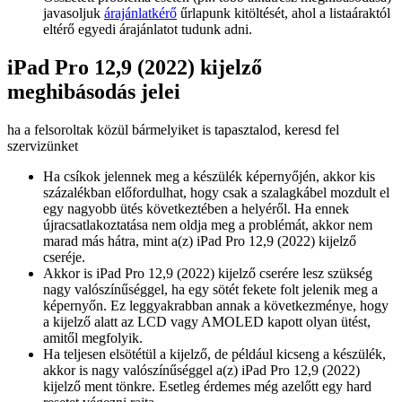
javasoljuk
árajánlatkérő
űrlapunk kitöltését, ahol a listaáraktól
eltérő egyedi árajánlatot tudunk adni.
iPad Pro 12,9 (2022) kijelző
meghibásodás jelei
ha a felsoroltak közül bármelyiket is tapasztalod, keresd fel
szervizünket
Ha csíkok jelennek meg a készülék képernyőjén, akkor kis
százalékban előfordulhat, hogy csak a szalagkábel mozdult el
egy nagyobb ütés következtében a helyéről. Ha ennek
újracsatlakoztatása nem oldja meg a problémát, akkor nem
marad más hátra, mint a(z) iPad Pro 12,9 (2022) kijelző
cseréje.
Akkor is iPad Pro 12,9 (2022) kijelző cserére lesz szükség
nagy valószínűséggel, ha egy sötét fekete folt jelenik meg a
képernyőn. Ez leggyakrabban annak a következménye, hogy
a kijelző alatt az LCD vagy AMOLED kapott olyan ütést,
amitől megfolyik.
Ha teljesen elsötétül a kijelző, de például kicseng a készülék,
akkor is nagy valószínűséggel a(z) iPad Pro 12,9 (2022)
kijelző ment tönkre. Esetleg érdemes még azelőtt egy hard