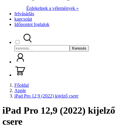
Érdekelnek a vélemények »
felvásárlás
kapcsolat
Időpontot foglalok
Keresés
Főoldal
Apple
iPad Pro 12,9 (2022) kijelző csere
iPad Pro 12,9 (2022) kijelző
csere