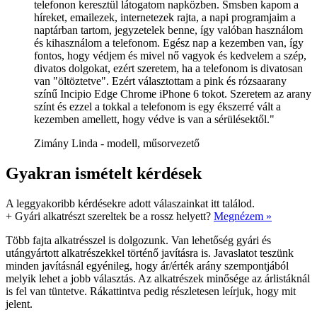
telefonon keresztül látogatom napközben. Smsben kapom a
híreket, emailezek, internetezek rajta, a napi programjaim a
naptárban tartom, jegyzetelek benne, így valóban használom
és kihasználom a telefonom. Egész nap a kezemben van, így
fontos, hogy védjem és mivel nő vagyok és kedvelem a szép,
divatos dolgokat, ezért szeretem, ha a telefonom is divatosan
van "öltöztetve". Ezért választottam a pink és rózsaarany
színű Incipio Edge Chrome iPhone 6 tokot. Szeretem az arany
színt és ezzel a tokkal a telefonom is egy ékszerré vált a
kezemben amellett, hogy védve is van a sérülésektől."
Zimány Linda - modell, műsorvezető
Gyakran ismételt kérdések
A leggyakoribb kérdésekre adott válaszainkat itt találod.
+
Gyári alkatrészt szereltek be a rossz helyett?
Megnézem »
Több fajta alkatrésszel is dolgozunk. Van lehetőség gyári és
utángyártott alkatrészekkel történő javításra is. Javaslatot teszünk
minden javításnál egyénileg, hogy ár/érték arány szempontjából
melyik lehet a jobb választás. Az alkatrészek minősége az árlistáknál
is fel van tüntetve. Rákattintva pedig részletesen leírjuk, hogy mit
jelent.