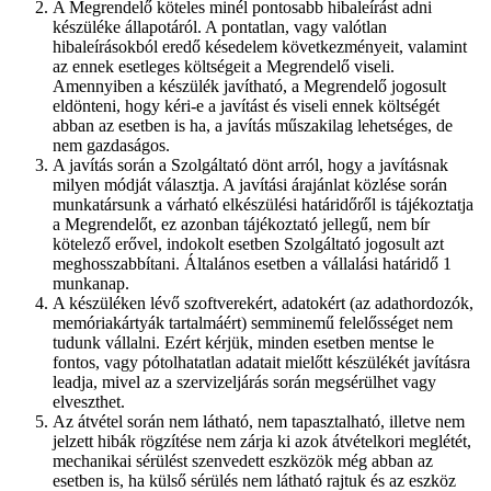
A Megrendelő köteles minél pontosabb hibaleírást adni
készüléke állapotáról. A pontatlan, vagy valótlan
hibaleírásokból eredő késedelem következményeit, valamint
az ennek esetleges költségeit a Megrendelő viseli.
Amennyiben a készülék javítható, a Megrendelő jogosult
eldönteni, hogy kéri-e a javítást és viseli ennek költségét
abban az esetben is ha, a javítás műszakilag lehetséges, de
nem gazdaságos.
A javítás során a Szolgáltató dönt arról, hogy a javításnak
milyen módját választja. A javítási árajánlat közlése során
munkatársunk a várható elkészülési határidőről is tájékoztatja
a Megrendelőt, ez azonban tájékoztató jellegű, nem bír
kötelező erővel, indokolt esetben Szolgáltató jogosult azt
meghosszabbítani. Általános esetben a vállalási határidő 1
munkanap.
A készüléken lévő szoftverekért, adatokért (az adathordozók,
memóriakártyák tartalmáért) semminemű felelősséget nem
tudunk vállalni. Ezért kérjük, minden esetben mentse le
fontos, vagy pótolhatatlan adatait mielőtt készülékét javításra
leadja, mivel az a szervizeljárás során megsérülhet vagy
elveszthet.
Az átvétel során nem látható, nem tapasztalható, illetve nem
jelzett hibák rögzítése nem zárja ki azok átvételkori meglétét,
mechanikai sérülést szenvedett eszközök még abban az
esetben is, ha külső sérülés nem látható rajtuk és az eszköz