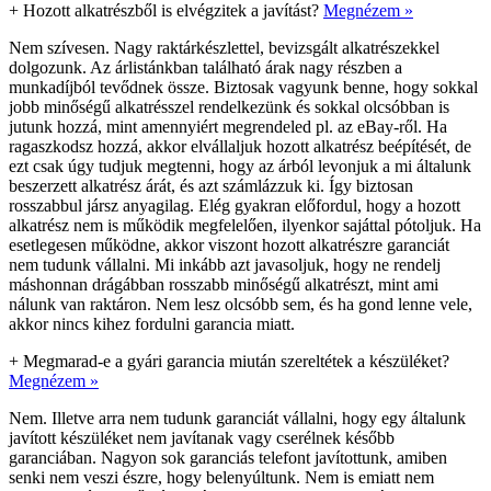
+
Hozott alkatrészből is elvégzitek a javítást?
Megnézem »
Nem szívesen. Nagy raktárkészlettel, bevizsgált alkatrészekkel
dolgozunk. Az árlistánkban található árak nagy részben a
munkadíjból tevődnek össze. Biztosak vagyunk benne, hogy sokkal
jobb minőségű alkatrésszel rendelkezünk és sokkal olcsóbban is
jutunk hozzá, mint amennyiért megrendeled pl. az eBay-ről. Ha
ragaszkodsz hozzá, akkor elvállaljuk hozott alkatrész beépítését, de
ezt csak úgy tudjuk megtenni, hogy az árból levonjuk a mi általunk
beszerzett alkatrész árát, és azt számlázzuk ki. Így biztosan
rosszabbul jársz anyagilag. Elég gyakran előfordul, hogy a hozott
alkatrész nem is működik megfelelően, ilyenkor sajáttal pótoljuk. Ha
esetlegesen működne, akkor viszont hozott alkatrészre garanciát
nem tudunk vállalni. Mi inkább azt javasoljuk, hogy ne rendelj
máshonnan drágábban rosszabb minőségű alkatrészt, mint ami
nálunk van raktáron. Nem lesz olcsóbb sem, és ha gond lenne vele,
akkor nincs kihez fordulni garancia miatt.
+
Megmarad-e a gyári garancia miután szereltétek a készüléket?
Megnézem »
Nem. Illetve arra nem tudunk garanciát vállalni, hogy egy általunk
javított készüléket nem javítanak vagy cserélnek később
garanciában. Nagyon sok garanciás telefont javítottunk, amiben
senki nem veszi észre, hogy belenyúltunk. Nem is emiatt nem