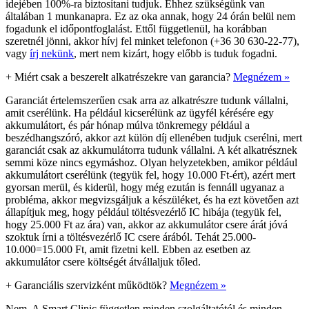
idejében 100%-ra biztosítani tudjuk. Ehhez szükségünk van
általában 1 munkanapra. Ez az oka annak, hogy 24 órán belül nem
fogadunk el időpontfoglalást. Ettől függetlenül, ha korábban
szeretnél jönni, akkor hívj fel minket telefonon (+36 30 630-22-77),
vagy
írj nekünk
, mert nem kizárt, hogy előbb is tuduk fogadni.
+
Miért csak a beszerelt alkatrészekre van garancia?
Megnézem »
Garanciát értelemszerűen csak arra az alkatrészre tudunk vállalni,
amit cserélünk. Ha például kicserélünk az ügyfél kérésére egy
akkumulátort, és pár hónap múlva tönkremegy például a
beszédhangszóró, akkor azt külön díj ellenében tudjuk cserélni, mert
garanciát csak az akkumulátorra tudunk vállalni. A két alkatrésznek
semmi köze nincs egymáshoz. Olyan helyzetekben, amikor például
akkumulátort cserélünk (tegyük fel, hogy 10.000 Ft-ért), azért mert
gyorsan merül, és kiderül, hogy még ezután is fennáll ugyanaz a
probléma, akkor megvizsgáljuk a készüléket, és ha ezt követően azt
állapítjuk meg, hogy például töltésvezérlő IC hibája (tegyük fel,
hogy 25.000 Ft az ára) van, akkor az akkumulátor csere árát jóvá
szoktuk írni a töltésvezérlő IC csere árából. Tehát 25.000-
10.000=15.000 Ft, amit fizetni kell. Ebben az esetben az
akkumulátor csere költségét átvállaljuk tőled.
+
Garanciális szervizként működtök?
Megnézem »
Nem. A Smart Clinic független minden szolgáltatótól és minden