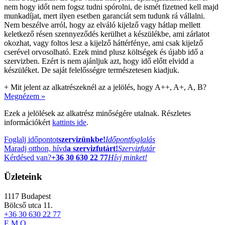
nem hogy időt nem fogsz tudni spórolni, de ismét fizetned kell majd
munkadíjat, mert ilyen esetben garanciát sem tudunk rá vállalni.
Nem beszélve arról, hogy az elváló kijelző vagy hátlap mellett
keletkező résen szennyeződés kerülhet a készülékbe, ami zárlatot
okozhat, vagy foltos lesz a kijelző háttérfénye, ami csak kijelző
cserével orvosolható. Ezek mind plusz költségek és újabb idő a
szervizben. Ezért is nem ajánljuk azt, hogy idő előtt elvidd a
készüléket. De saját felelősségre természetesen kiadjuk.
+
Mit jelent az alkatrészeknél az a jelölés, hogy A++, A+, A, B?
Megnézem »
Ezek a jelölések az alkatrész minőségére utalnak. Részletes
információkért
kattints ide
.
Foglalj időpontot
szervizünkbe!
Időpontfoglalás
Maradj otthon, hívd
a szervizfutárt!
Szervizfutár
Kérdésed van?
+36 30 630 22 77
Hívj minket!
Üzleteink
1117
Budapest
Bölcső utca 11.
+36 30 630 22 77
E
M
Q