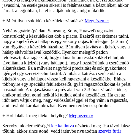
javasolni, ha esetlegesen sikerül is feltámasztani a készüléket, akkor
járnak a legjobban, ha el is adják addig, amíg működik.
+
Miért ilyen sok idő a készülék száradása?
Megnézem »
Néhány gyártó (például Samsung, Sony, Huawei) ragasztott
konstrukciójú készülékeket dob a piacra. Ezekről azt érdemes tudni,
hogy a kijelző és a hátlap is egy vékony ragasztó réteggel (2-3 mm)
van rögzítve a készülék házához. Bármilyen javítás a kijelző, vagy a
hátlap eltávolításával kezdődik. Ilyenkor melegítő padon
felolvasztjuk a ragasztót, hogy utána finom eszközökkel el tudjuk
távolítani a kijelzőt (vagy hátlapot), hogy hozzáférjünk a cserélendő
alkatrészhez. Ez a művelet nagyfokú precizitást és sok gyakorlatot
igényel egy szerviztechnikustól. A hibás alkatrész cseréje után a
kijelzőt vagy a hátlapot vissza kell ragasztani a készülékbe. Ehhez
többnyire egy speciális felületkezelőt, gyári ragasztócsíkokat és prést
használunk. A ragasztásnak a prés alatt van 2-3 óra száradási ideje,
amikor minden gond nélkül ki tudjuk adni a készüléket. Ha ezt az
időt nem várjuk meg, nagy valószínűséggel el fog válni a ragasztás,
ami további károkat okozhat. Ezen nem érdemes spórolni.
+
Hol talállak meg titeket helyileg?
Megnézem »
Szervizeink elérhetőségét
ide kattintva
nézheted meg. Ha távol laksz
tőlünk, akkor sincs gond, vedd igénybe nyugodtan
szerviz futár