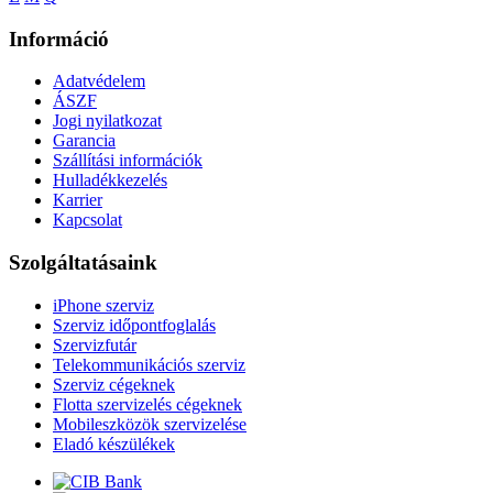
Információ
Adatvédelem
ÁSZF
Jogi nyilatkozat
Garancia
Szállítási információk
Hulladékkezelés
Karrier
Kapcsolat
Szolgáltatásaink
iPhone szerviz
Szerviz időpontfoglalás
Szervizfutár
Telekommunikációs szerviz
Szerviz cégeknek
Flotta szervizelés cégeknek
Mobileszközök szervizelése
Eladó készülékek