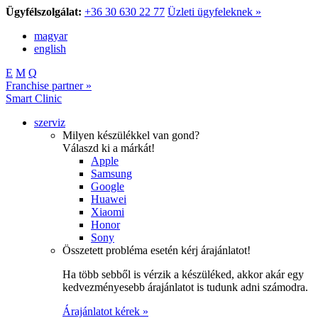
Ügyfélszolgálat:
+36 30 630 22 77
Üzleti ügyfeleknek »
magyar
english
E
M
Q
Franchise partner »
Smart Clinic
szerviz
Milyen készülékkel van gond?
Válaszd ki a márkát!
Apple
Samsung
Google
Huawei
Xiaomi
Honor
Sony
Összetett probléma esetén kérj árajánlatot!
Ha több sebből is vérzik a készüléked, akkor akár egy
kedvezményesebb árajánlatot is tudunk adni számodra.
Árajánlatot kérek »