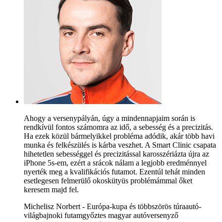
Ahogy a versenypályán, úgy a mindennapjaim során is
rendkívül fontos számomra az idő, a sebesség és a precizitás.
Ha ezek közül bármelyikkel probléma adódik, akár több havi
munka és felkészülés is kárba veszhet. A Smart Clinic csapata
hihetetlen sebességgel és precizitással karosszériázta újra az
iPhone 5s-em, ezért a srácok nálam a legjobb eredménnyel
nyerték meg a kvalifikációs futamot. Ezentúl tehát minden
esetlegesen felmerülő okoskütyüs problémámmal őket
keresem majd fel.
Michelisz Norbert - Európa-kupa és többszörös túraautó-
világbajnoki futamgyőztes magyar autóversenyző