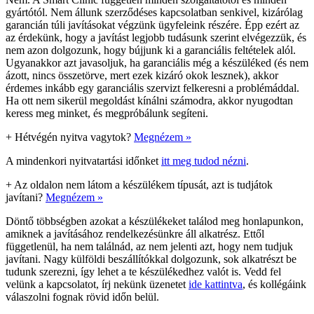
gyártótól. Nem állunk szerződéses kapcsolatban senkivel, kizárólag
garancián túli javításokat végzünk ügyfeleink részére. Épp ezért az
az érdekünk, hogy a javítást legjobb tudásunk szerint elvégezzük, és
nem azon dolgozunk, hogy bújjunk ki a garanciális feltételek alól.
Ugyanakkor azt javasoljuk, ha garanciális még a készüléked (és nem
ázott, nincs összetörve, mert ezek kizáró okok lesznek), akkor
érdemes inkább egy garanciális szervizt felkeresni a problémáddal.
Ha ott nem sikerül megoldást kínálni számodra, akkor nyugodtan
keress meg minket, és megpróbálunk segíteni.
+
Hétvégén nyitva vagytok?
Megnézem »
A mindenkori nyitvatartási időnket
itt meg tudod nézni
.
+
Az oldalon nem látom a készülékem típusát, azt is tudjátok
javítani?
Megnézem »
Döntő többségben azokat a készülékeket találod meg honlapunkon,
amiknek a javításához rendelkezésünkre áll alkatrész. Ettől
függetlenül, ha nem találnád, az nem jelenti azt, hogy nem tudjuk
javítani. Nagy külföldi beszállítókkal dolgozunk, sok alkatrészt be
tudunk szerezni, így lehet a te készülékedhez valót is. Vedd fel
velünk a kapcsolatot, írj nekünk üzenetet
ide kattintva
, és kollégáink
válaszolni fognak rövid időn belül.