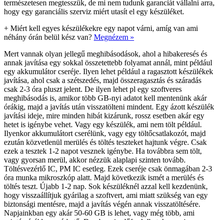
természetesen megtesszük, de mi nem tudunk garanciát vállalni arra,
hogy egy garanciális szerviz miért utasít el egy készüléket.
+
Miért kell egyes készülékekre egy napot várni, amíg van ami
néhány órán belül kész van?
Megnézem »
Mert vannak olyan jellegű meghibásodások, ahol a hibakeresés és
annak javítása egy sokkal összetettebb folyamat annál, mint például
egy akkumulátor cseréje. Ilyen lehet például a ragasztott készülékek
javítása, ahol csak a szétszedés, majd összeragasztás és száradás
csak 2-3 óra pluszt jelent. De ilyen lehet pl egy szoftveres
meghibásodás is, amikor több GB-nyi adatot kell mentenünk akár
órákig, majd a javítás után visszatölteni mindent. Egy ázott készülék
javítási ideje, mire minden hibát kizárunk, rossz esetben akár egy
hetet is igénybe vehet. Vagy egy készülék, ami nem tölt például.
Ilyenkor akkumulátort cserélünk, vagy egy töltőcsatlakozót, majd
ezután közvetlenül merülés és töltés teszteket hajtunk végre. Csak
ezek a tesztek 1-2 napot vesznek igénybe. Ha továbbra sem tölt,
vagy gyorsan merül, akkor nézzük alaplapi szinten tovább.
Töltésvezérlő IC, PM IC esetleg. Ezek cseréje csak önmagában 2-3
óra munka mikroszkóp alatt. Majd következik ismét a merülés és
töltés teszt. Újabb 1-2 nap. Sok készüléknél azzal kell kezdenünk,
hogy visszaállítjuk gyárilag a szoftvert, ami miatt szükség van egy
biztonsági mentésre, majd a javítás végén annak visszatöltésére.
Napjainkban egy akár 50-60 GB is lehet, vagy még több, ami