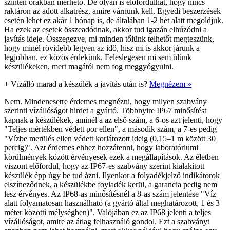
szintén órákban mérhető. De olyan is előfordulhat, hogy nincs
raktáron az adott alkatrész, amire várnunk kell. Egyedi beszerzések
esetén lehet ez akár 1 hónap is, de általában 1-2 hét alatt megoldjuk.
Ha ezek az esetek összeadódnak, akkor tud igazán elhúzódni a
javítás ideje. Összegezve, mi minden tőlünk telhetőt megteszünk,
hogy minél rövidebb legyen az idő, hisz mi is akkor járunk a
legjobban, ez közös érdekünk. Feleslegesen mi sem ülünk
készülékeken, mert magától nem fog meggyógyulni.
+
Vízálló marad a készülék a javítás után is?
Megnézem »
Nem. Mindenesetre érdemes megnézni, hogy milyen szabvány
szerinti vízállóságot hirdet a gyártó. Többnyire IP67 minősítést
kapnak a készülékek, aminél a az első szám, a 6-os azt jelenti, hogy
"Teljes mértékben védett por ellen", a második szám, a 7-es pedig
"Vízbe merülés ellen védett korlátozott ideig (0,15–1 m között 30
percig)". Azt érdemes ehhez hozzátenni, hogy laboratóriumi
körülmények között érvényesek ezek a megállapítások. Az életben
viszont előfordul, hogy az IP67-es szabvány szerint kialakított
készülék épp úgy be tud ázni. Ilyenkor a folyadékjelző indikátorok
elszíneződnek, a készülékbe foyladék kerül, a garancia pedig nem
lesz érvényes. Az IP68-as minősítésnél a 8-as szám jelentése "Víz
alatt folyamatosan használható (a gyártó által meghatározott, 1 és 3
méter közötti mélységben)". Valójában ez az IP68 jelenti a teljes
vízállóságot, amire az átlag felhasználó gondol. Ezt a szabványt