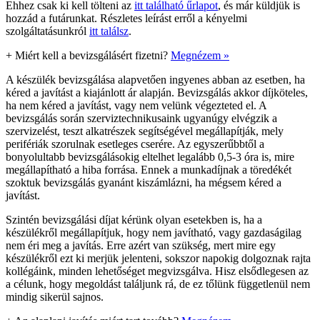
Ehhez csak ki kell tölteni az
itt található űrlapot
, és már küldjük is
hozzád a futárunkat. Részletes leírást erről a kényelmi
szolgáltatásunkról
itt találsz
.
+
Miért kell a bevizsgálásért fizetni?
Megnézem »
A készülék bevizsgálása alapvetően ingyenes abban az esetben, ha
kéred a javítást a kiajánlott ár alapján. Bevizsgálás akkor díjköteles,
ha nem kéred a javítást, vagy nem velünk végezteted el. A
bevizsgálás során szerviztechnikusaink ugyanúgy elvégzik a
szervizelést, teszt alkatrészek segítségével megállapítják, mely
perifériák szorulnak esetleges cserére. Az egyszerűbbtől a
bonyolultabb bevizsgálásokig eltelhet legalább 0,5-3 óra is, mire
megállapítható a hiba forrása. Ennek a munkadíjnak a töredékét
szoktuk bevizsgálás gyanánt kiszámlázni, ha mégsem kéred a
javítást.
Szintén bevizsgálási díjat kérünk olyan esetekben is, ha a
készülékről megállapítjuk, hogy nem javítható, vagy gazdaságilag
nem éri meg a javítás. Erre azért van szükség, mert mire egy
készülékről ezt ki merjük jelenteni, sokszor napokig dolgoznak rajta
kollégáink, minden lehetőséget megvizsgálva. Hisz elsődlegesen az
a célunk, hogy megoldást találjunk rá, de ez tőlünk függetlenül nem
mindig sikerül sajnos.