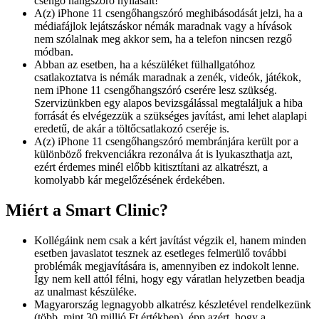
csengő hangszóró nyílásait!
A(z) iPhone 11 csengőhangszóró meghibásodását jelzi, ha a
médiafájlok lejátszáskor némák maradnak vagy a hívások
nem szólalnak meg akkor sem, ha a telefon nincsen rezgő
módban.
Abban az esetben, ha a készüléket fülhallgatóhoz
csatlakoztatva is némák maradnak a zenék, videók, játékok,
nem iPhone 11 csengőhangszóró cserére lesz szükség.
Szervizünkben egy alapos bevizsgálással megtaláljuk a hiba
forrását és elvégezzük a szükséges javítást, ami lehet alaplapi
eredetű, de akár a töltőcsatlakozó cseréje is.
A(z) iPhone 11 csengőhangszóró membránjára került por a
különböző frekvenciákra rezonálva át is lyukaszthatja azt,
ezért érdemes minél előbb kitisztítani az alkatrészt, a
komolyabb kár megelőzésének érdekében.
Miért a Smart Clinic?
Kollégáink nem csak a kért javítást végzik el, hanem minden
esetben javaslatot tesznek az esetleges felmerülő további
problémák megjavítására is, amennyiben ez indokolt lenne.
Így nem kell attól félni, hogy egy váratlan helyzetben beadja
az unalmast készüléke.
Magyarország legnagyobb alkatrész készletével rendelkezünk
(több, mint 30 millió Ft értékben), épp azért, hogy a