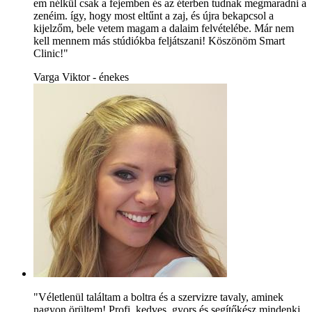
em nélkül csak a fejemben és az éterben tudnak megmaradni a
zenéim. így, hogy most eltűnt a zaj, és újra bekapcsol a
kijelzőm, bele vetem magam a dalaim felvételébe. Már nem
kell mennem más stúdiókba feljátszani! Köszönöm Smart
Clinic!"
Varga Viktor - énekes
"Véletlenül találtam a boltra és a szervizre tavaly, aminek
nagyon örültem! Profi, kedves, gyors és segítőkész mindenki