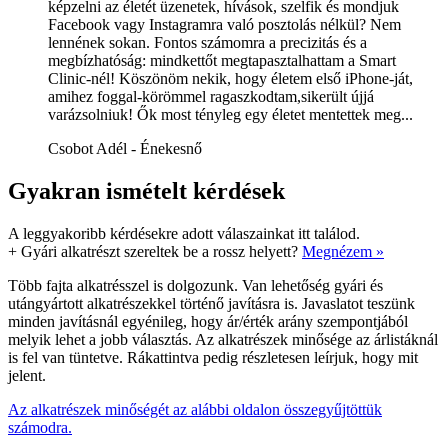
képzelni az életét üzenetek, hívások, szelfik és mondjuk
Facebook vagy Instagramra való posztolás nélkül? Nem
lennének sokan. Fontos számomra a precizitás és a
megbízhatóság: mindkettőt megtapasztalhattam a Smart
Clinic-nél! Köszönöm nekik, hogy életem első iPhone-ját,
amihez foggal-körömmel ragaszkodtam,sikerült újjá
varázsolniuk! Ők most tényleg egy életet mentettek meg...
Csobot Adél - Énekesnő
Gyakran ismételt kérdések
A leggyakoribb kérdésekre adott válaszainkat itt találod.
+
Gyári alkatrészt szereltek be a rossz helyett?
Megnézem »
Több fajta alkatrésszel is dolgozunk. Van lehetőség gyári és
utángyártott alkatrészekkel történő javításra is. Javaslatot teszünk
minden javításnál egyénileg, hogy ár/érték arány szempontjából
melyik lehet a jobb választás. Az alkatrészek minősége az árlistáknál
is fel van tüntetve. Rákattintva pedig részletesen leírjuk, hogy mit
jelent.
Az alkatrészek minőségét az alábbi oldalon összegyűjtöttük
számodra.