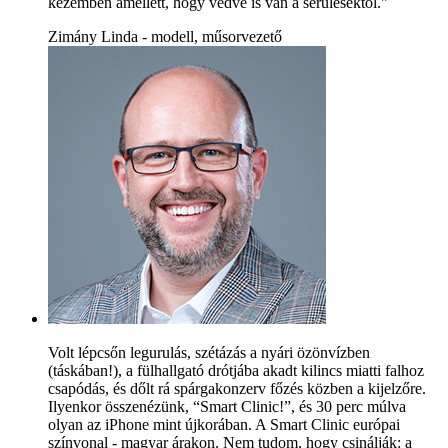
kezemben amellett, hogy védve is van a sérülésektől."
Zimány Linda - modell, műsorvezető
Volt lépcsőn legurulás, szétázás a nyári özönvízben
(táskában!), a fülhallgató drótjába akadt kilincs miatti falhoz
csapódás, és dőlt rá spárgakonzerv főzés közben a kijelzőre.
Ilyenkor összenézünk, “Smart Clinic!”, és 30 perc múlva
olyan az iPhone mint újkorában. A Smart Clinic európai
színvonal - magyar árakon. Nem tudom, hogy csinálják: a