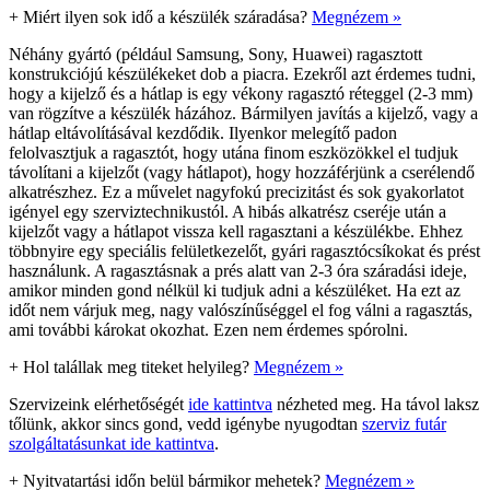
+
Miért ilyen sok idő a készülék száradása?
Megnézem »
Néhány gyártó (például Samsung, Sony, Huawei) ragasztott
konstrukciójú készülékeket dob a piacra. Ezekről azt érdemes tudni,
hogy a kijelző és a hátlap is egy vékony ragasztó réteggel (2-3 mm)
van rögzítve a készülék házához. Bármilyen javítás a kijelző, vagy a
hátlap eltávolításával kezdődik. Ilyenkor melegítő padon
felolvasztjuk a ragasztót, hogy utána finom eszközökkel el tudjuk
távolítani a kijelzőt (vagy hátlapot), hogy hozzáférjünk a cserélendő
alkatrészhez. Ez a művelet nagyfokú precizitást és sok gyakorlatot
igényel egy szerviztechnikustól. A hibás alkatrész cseréje után a
kijelzőt vagy a hátlapot vissza kell ragasztani a készülékbe. Ehhez
többnyire egy speciális felületkezelőt, gyári ragasztócsíkokat és prést
használunk. A ragasztásnak a prés alatt van 2-3 óra száradási ideje,
amikor minden gond nélkül ki tudjuk adni a készüléket. Ha ezt az
időt nem várjuk meg, nagy valószínűséggel el fog válni a ragasztás,
ami további károkat okozhat. Ezen nem érdemes spórolni.
+
Hol talállak meg titeket helyileg?
Megnézem »
Szervizeink elérhetőségét
ide kattintva
nézheted meg. Ha távol laksz
tőlünk, akkor sincs gond, vedd igénybe nyugodtan
szerviz futár
szolgáltatásunkat ide kattintva
.
+
Nyitvatartási időn belül bármikor mehetek?
Megnézem »