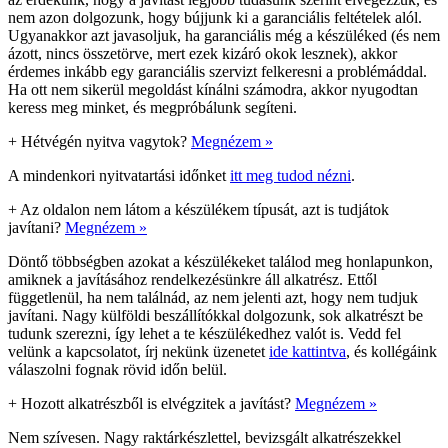
nem azon dolgozunk, hogy bújjunk ki a garanciális feltételek alól.
Ugyanakkor azt javasoljuk, ha garanciális még a készüléked (és nem
ázott, nincs összetörve, mert ezek kizáró okok lesznek), akkor
érdemes inkább egy garanciális szervizt felkeresni a problémáddal.
Ha ott nem sikerül megoldást kínálni számodra, akkor nyugodtan
keress meg minket, és megpróbálunk segíteni.
+
Hétvégén nyitva vagytok?
Megnézem »
A mindenkori nyitvatartási időnket
itt meg tudod nézni
.
+
Az oldalon nem látom a készülékem típusát, azt is tudjátok
javítani?
Megnézem »
Döntő többségben azokat a készülékeket találod meg honlapunkon,
amiknek a javításához rendelkezésünkre áll alkatrész. Ettől
függetlenül, ha nem találnád, az nem jelenti azt, hogy nem tudjuk
javítani. Nagy külföldi beszállítókkal dolgozunk, sok alkatrészt be
tudunk szerezni, így lehet a te készülékedhez valót is. Vedd fel
velünk a kapcsolatot, írj nekünk üzenetet
ide kattintva
, és kollégáink
válaszolni fognak rövid időn belül.
+
Hozott alkatrészből is elvégzitek a javítást?
Megnézem »
Nem szívesen. Nagy raktárkészlettel, bevizsgált alkatrészekkel