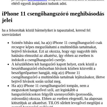
eltérő egyedi árajánlatot tudunk adni.
iPhone 11 csengőhangszóró meghibásodás
jelei
ha a felsoroltak közül bármelyiket is tapasztalod, keresd fel
szervizünket
Szintén hibára utal, ha a(z) iPhone 11 csengőhangszóró csak
recsegve képes megszólaltatni a multimédiás tartalmakat,
bejövő hívásokat. Ezt az okozza, hogy egy nagyobb ütés
hatására elmozdul az alkatrész, így ebben az esetben is
indokolt a csengőhangszóró cseréje.
A készülékben két hangszóró kapott helyet, ezek közül a
beszédhangszóró elsősorban hívások közben közvetíti a
beszélgetőpartner hangját, míg a(z) iPhone 11
csengőhangszóró a multimédiás tartalmak lejátszásakor, illetve
bejövő hívások során szólal meg.
Ha a(z) iPhone 11 csengőhangszóró tompán, nem a
megszokott hangerővel szól, azt leginkább a
hangszórórácsokon felgyűlt szennyeződés (porosodás,
zsírosodás) okozza. Ebben az esetben elegendő, ha alaposan
kitisztítjuk az alkatrészt. TILOS sűrített levegővel megfújni a