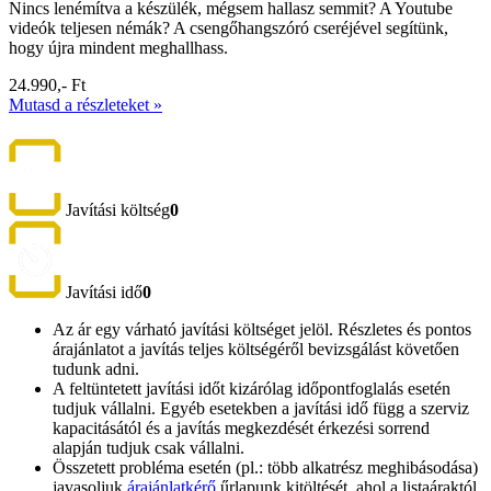
Nincs lenémítva a készülék, mégsem hallasz semmit? A Youtube
videók teljesen némák? A csengőhangszóró cseréjével segítünk,
hogy újra mindent meghallhass.
24.990,- Ft
Mutasd a részleteket »
Javítási költség
0
Javítási idő
0
Az ár egy várható javítási költséget jelöl. Részletes és pontos
árajánlatot a javítás teljes költségéről bevizsgálást követően
tudunk adni.
A feltüntetett javítási időt kizárólag időpontfoglalás esetén
tudjuk vállalni. Egyéb esetekben a javítási idő függ a szerviz
kapacitásától és a javítás megkezdését érkezési sorrend
alapján tudjuk csak vállalni.
Összetett probléma esetén (pl.: több alkatrész meghibásodása)
javasoljuk
árajánlatkérő
űrlapunk kitöltését, ahol a listaáraktól