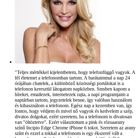
"Teljes mértékkel kijelenthetem, hogy telefonfüggő vagyok. A
fél életemet a telefonomban tartom. A barátaimmal a nap 24
órájában chatelek, a különböző közösségi portálokat is a
telefonon keresztül látogatom napközben. Smsben kapom a
híreket, emailezek, internetezek rajta, a napi programjaim a
naptárban tartom, jegyzetelek benne, így valóban használom
és kihasználom a telefonom. Egész nap a kezemben van, így
fontos, hogy védjem és mivel nő vagyok és kedvelem a szép,
divatos dolgokat, ezért szeretem, ha a telefonom is divatosan
van "öltöztetve". Ezért választottam a pink és rózsaarany
színű Incipio Edge Chrome iPhone 6 tokot. Szeretem az arany
színt és ezzel a tokkal a telefonom is egy ékszerré vált a