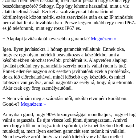
azonban nem lehet használni, mert akkor például hogy szólna egy
beszédhangszóró? Sehogy. Épp úgy lehetne használni, mint a víz
alatti telefonálásnál. Ezeket a szabványokat laboratóriumi
körülmények között mérik, ezért szervizelés után ez az IP minősítés
nem állhat fent a továbbiakban. Persze legyen inkább egy nem IP67-
es jó telefonunk, mint egy rossz IP67-es.
+
Alaplapi javításoknál kevesebb a garancia?
Megnézem »
Igen. Ilyen javításokra 1 hónap garanciát vállalunk. Ennek oka,
hogy ez egy olyan mértékű beavatkozás a készülékbe, ami a
későbbiekben okozhat további problémát is. Alapvetően alaplapi
javítást például egy garanciális szerviz nem is vállal (nem is tud).
Ennek ellenére nagyon sok esetben javíthatóak ezek a problémák,
de az idő előrehaladtával, minél idősebb egy készülék, és minél
többször van javítva, annál nagyobb az esély rá, hogy újra elromlik.
Akár csak egy öreg személyautónál.
+
Nem várnám meg a száradási időt, inkább elvinném korábban.
Gond-e?
Megnézem »
Annyiban gond, hogy 90% bizonyossággal mondhatjuk, hogy el fog
válni a ragasztás. És újra vissza kell jönni újraragasztani. Amivel
nem hogy időt nem fogsz tudni spórolni, de ismét fizetned kell majd
munkadíjat, mert ilyen esetben garanciát sem tudunk rá vállalni.
Nem beszélve arról, hogy az elváló kijelző vagy hátlap mellett