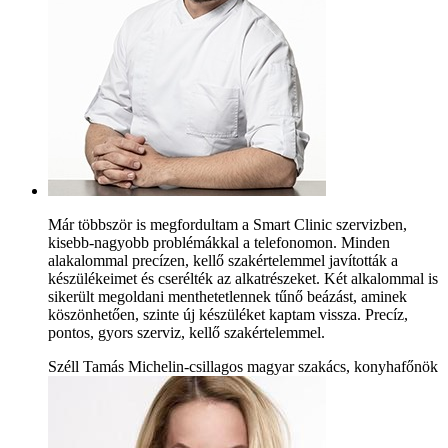
Már többször is megfordultam a Smart Clinic szervizben,
kisebb-nagyobb problémákkal a telefonomon. Minden
alakalommal precízen, kellő szakértelemmel javították a
készülékeimet és cserélték az alkatrészeket. Két alkalommal is
sikerült megoldani menthetetlennek tűnő beázást, aminek
köszönhetően, szinte új készüléket kaptam vissza. Precíz,
pontos, gyors szerviz, kellő szakértelemmel.
Széll Tamás Michelin-csillagos magyar szakács, konyhafőnök