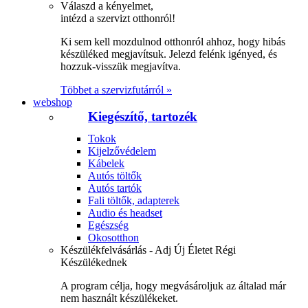
Válaszd a kényelmet,
intézd a szervizt otthonról!
Ki sem kell mozdulnod otthonról ahhoz, hogy hibás
készüléked megjavítsuk. Jelezd felénk igényed, és
hozzuk-visszük megjavítva.
Többet a szervizfutárról »
webshop
Kiegészítő, tartozék
Tokok
Kijelzővédelem
Kábelek
Autós töltők
Autós tartók
Fali töltők, adapterek
Audio és headset
Egészség
Okosotthon
Készülékfelvásárlás - Adj Új Életet Régi
Készülékednek
A program célja, hogy megvásároljuk az általad már
nem használt készülékeket.