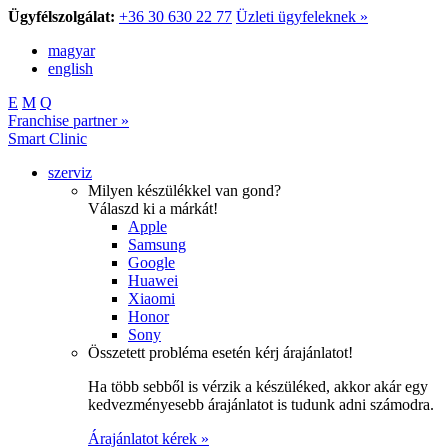
Ügyfélszolgálat:
+36 30 630 22 77
Üzleti ügyfeleknek »
magyar
english
E
M
Q
Franchise partner »
Smart Clinic
szerviz
Milyen készülékkel van gond?
Válaszd ki a márkát!
Apple
Samsung
Google
Huawei
Xiaomi
Honor
Sony
Összetett probléma esetén kérj árajánlatot!
Ha több sebből is vérzik a készüléked, akkor akár egy
kedvezményesebb árajánlatot is tudunk adni számodra.
Árajánlatot kérek »