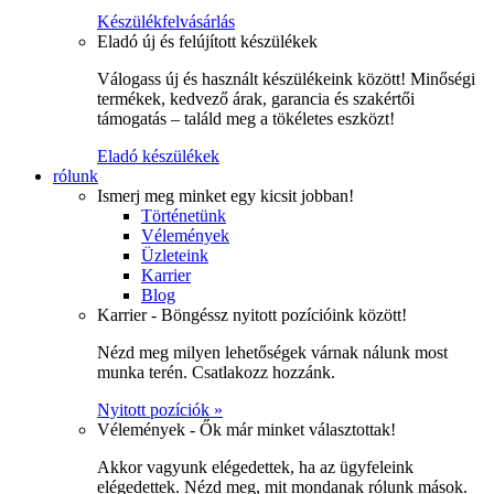
Készülékfelvásárlás
Eladó új és felújított készülékek
Válogass új és használt készülékeink között! Minőségi
termékek, kedvező árak, garancia és szakértői
támogatás – találd meg a tökéletes eszközt!
Eladó készülékek
rólunk
Ismerj meg minket egy kicsit jobban!
Történetünk
Vélemények
Üzleteink
Karrier
Blog
Karrier - Böngéssz nyitott pozícióink között!
Nézd meg milyen lehetőségek várnak nálunk most
munka terén. Csatlakozz hozzánk.
Nyitott pozíciók »
Vélemények - Ők már minket választottak!
Akkor vagyunk elégedettek, ha az ügyfeleink
elégedettek. Nézd meg, mit mondanak rólunk mások.