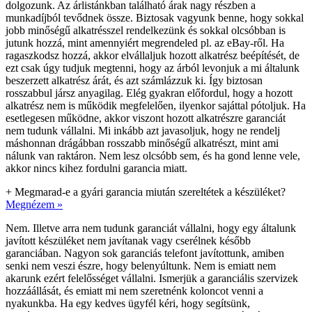
dolgozunk. Az árlistánkban található árak nagy részben a
munkadíjból tevődnek össze. Biztosak vagyunk benne, hogy sokkal
jobb minőségű alkatrésszel rendelkezünk és sokkal olcsóbban is
jutunk hozzá, mint amennyiért megrendeled pl. az eBay-ről. Ha
ragaszkodsz hozzá, akkor elvállaljuk hozott alkatrész beépítését, de
ezt csak úgy tudjuk megtenni, hogy az árból levonjuk a mi általunk
beszerzett alkatrész árát, és azt számlázzuk ki. Így biztosan
rosszabbul jársz anyagilag. Elég gyakran előfordul, hogy a hozott
alkatrész nem is működik megfelelően, ilyenkor sajáttal pótoljuk. Ha
esetlegesen működne, akkor viszont hozott alkatrészre garanciát
nem tudunk vállalni. Mi inkább azt javasoljuk, hogy ne rendelj
máshonnan drágábban rosszabb minőségű alkatrészt, mint ami
nálunk van raktáron. Nem lesz olcsóbb sem, és ha gond lenne vele,
akkor nincs kihez fordulni garancia miatt.
+
Megmarad-e a gyári garancia miután szereltétek a készüléket?
Megnézem »
Nem. Illetve arra nem tudunk garanciát vállalni, hogy egy általunk
javított készüléket nem javítanak vagy cserélnek később
garanciában. Nagyon sok garanciás telefont javítottunk, amiben
senki nem veszi észre, hogy belenyúltunk. Nem is emiatt nem
akarunk ezért felelősséget vállalni. Ismerjük a garanciális szervizek
hozzáállását, és emiatt mi nem szeretnénk koloncot venni a
nyakunkba. Ha egy kedves ügyfél kéri, hogy segítsünk,