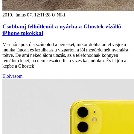
2019. június 07.
12:11:28
U
Niki
Csobbanj felhőtlenül a nyárba a Ghostek vízálló
iPhone tokokkal
Már hónapok óta számolod a perceket, mikor dobhatod el végre a
munka láncait és lazulhatsz a vízparton a jól megérdemelt nyaralást
töltve. De ami neked álom utazás, az a telefonodnak könnyen
rémálom lehet, ha nem készíted fel a vizes kalandokra. És itt jön a
képbe a Ghostek!
Elolvasom