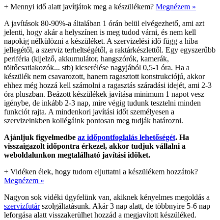
+
Mennyi idő alatt javítjátok meg a készülékem?
Megnézem »
A javítások 80-90%-a általában 1 órán belül elvégezhető, ami azt
jelenti, hogy akár a helyszínen is meg tudod várni, és nem kell
napokig nélkülözni a készüléket. A szervizelési idő függ a hiba
jellegétől, a szerviz terheltségétől, a raktárkészlettől. Egy egyszerűbb
periféria (kijelző, akkumulátor, hangszórók, kamerák,
töltőcsatlakozók... stb) kicserélése nagyjából 0,5-1 óra. Ha a
készülék nem csavarozott, hanem ragasztott konstrukciójú, akkor
ehhez még hozzá kell számolni a ragasztás száradási idejét, ami 2-3
óra pluszban. Beázott készülékek javítása minimum 1 napot vesz
igénybe, de inkább 2-3 nap, mire végig tudunk tesztelni minden
funkciót rajta. A mindenkori javítási időt személyesen a
szervizeinkben kollégáink pontosan meg tudják határozni.
Ajánljuk figyelmedbe
az időpontfoglalás lehetőségét
. Ha
visszaigazolt időpontra érkezel, akkor tudjuk vállalni a
weboldalunkon megtalálható javítási időket.
+
Vidéken élek, hogy tudom eljuttatni a készülékem hozzátok?
Megnézem »
Nagyon sok vidéki ügyfelünk van, akiknek kényelmes megoldás a
szervizfutár
szolgáltatásunk. Akár 3 nap alatt, de többnyire 5-6 nap
leforgása alatt visszakerülhet hozzád a megjavított készüléked.