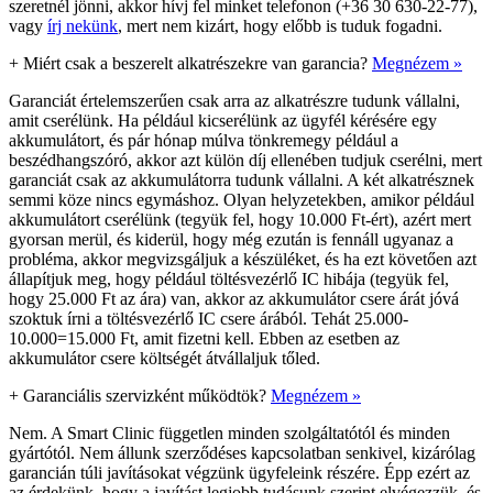
szeretnél jönni, akkor hívj fel minket telefonon (+36 30 630-22-77),
vagy
írj nekünk
, mert nem kizárt, hogy előbb is tuduk fogadni.
+
Miért csak a beszerelt alkatrészekre van garancia?
Megnézem »
Garanciát értelemszerűen csak arra az alkatrészre tudunk vállalni,
amit cserélünk. Ha például kicserélünk az ügyfél kérésére egy
akkumulátort, és pár hónap múlva tönkremegy például a
beszédhangszóró, akkor azt külön díj ellenében tudjuk cserélni, mert
garanciát csak az akkumulátorra tudunk vállalni. A két alkatrésznek
semmi köze nincs egymáshoz. Olyan helyzetekben, amikor például
akkumulátort cserélünk (tegyük fel, hogy 10.000 Ft-ért), azért mert
gyorsan merül, és kiderül, hogy még ezután is fennáll ugyanaz a
probléma, akkor megvizsgáljuk a készüléket, és ha ezt követően azt
állapítjuk meg, hogy például töltésvezérlő IC hibája (tegyük fel,
hogy 25.000 Ft az ára) van, akkor az akkumulátor csere árát jóvá
szoktuk írni a töltésvezérlő IC csere árából. Tehát 25.000-
10.000=15.000 Ft, amit fizetni kell. Ebben az esetben az
akkumulátor csere költségét átvállaljuk tőled.
+
Garanciális szervizként működtök?
Megnézem »
Nem. A Smart Clinic független minden szolgáltatótól és minden
gyártótól. Nem állunk szerződéses kapcsolatban senkivel, kizárólag
garancián túli javításokat végzünk ügyfeleink részére. Épp ezért az
az érdekünk, hogy a javítást legjobb tudásunk szerint elvégezzük, és