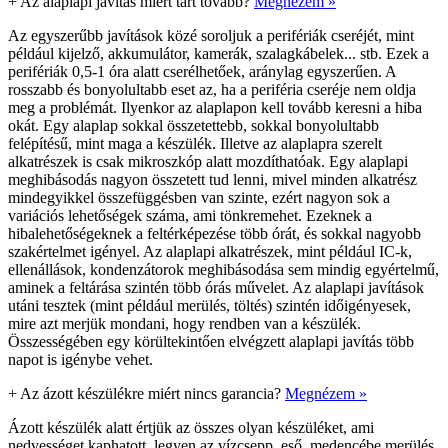
+
Az alaplapi javítás miért tart tovább?
Megnézem »
Az egyszerűbb javítások közé soroljuk a perifériák cseréjét, mint
például kijelző, akkumulátor, kamerák, szalagkábelek... stb. Ezek a
perifériák 0,5-1 óra alatt cserélhetőek, aránylag egyszerűen. A
rosszabb és bonyolultabb eset az, ha a periféria cseréje nem oldja
meg a problémát. Ilyenkor az alaplapon kell tovább keresni a hiba
okát. Egy alaplap sokkal összetettebb, sokkal bonyolultabb
felépítésű, mint maga a készülék. Illetve az alaplapra szerelt
alkatrészek is csak mikroszkóp alatt mozdíthatóak. Egy alaplapi
meghibásodás nagyon összetett tud lenni, mivel minden alkatrész
mindegyikkel összefüggésben van szinte, ezért nagyon sok a
variációs lehetőségek száma, ami tönkremehet. Ezeknek a
hibalehetőségeknek a feltérképezése több órát, és sokkal nagyobb
szakértelmet igényel. Az alaplapi alkatrészek, mint például IC-k,
ellenállások, kondenzátorok meghibásodása sem mindig egyértelmű,
aminek a feltárása szintén több órás művelet. Az alaplapi javítások
utáni tesztek (mint például merülés, töltés) szintén időigényesek,
mire azt merjük mondani, hogy rendben van a készülék.
Összességében egy körültekintően elvégzett alaplapi javítás több
napot is igénybe vehet.
+
Az ázott készülékre miért nincs garancia?
Megnézem »
Ázott készülék alatt értjük az összes olyan készüléket, ami
nedvességet kaphatott, legyen az vízcsepp, eső, medencébe merülés,