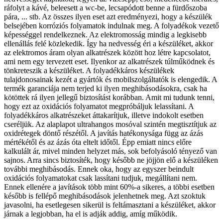
ráfolyt a kávé, beleesett a wc-be, lecsapódott benne a fürdőszoba
pára, ... stb. Az összes ilyen eset azt eredményezi, hogy a készülék
belsejében korróziós folyamatok indulnak meg. A folyadékok vezető
képességgel rendelkeznek. Az elektromosság mindig a legkisebb
ellenállás felé közlekedik. Így ha nedvesség éri a készüléket, akkor
az elektromos áram olyan alkatrészek között hoz létre kapcsolatot,
ami nem egy tervezett eset. Ilyenkor az alkatrészek túlműködnek és
tönkreteszik a készüléket. A folyadékkáros készülékek
tulajdonosainak kezét a gyártók és mobilszolgáltatók is elengedik. A
termék garanciája nem terjed ki ilyen meghibásodásokra, csak ha
kötöttek rá ilyen jellegű biztosítást korábban. Amit mi tudunk tenni,
hogy ezt az oxidációs folyamatot megpróbáljuk lelassítani. A
folyadékkáros alkatrészeket áttakarítjuk, illetve indokolt esetben
cseréljük. Az alaplapot ultrahangos mosóval szintén megtisztítjuk az
oxidrétegek döntő részétől. A javítás hatékonysága függ az ázás
mértékétől és az ázás óta eltelt időtől. Épp emiatt nincs előre
kalkulált ár, mivel minden helyzet más, sok befolyásoló tényező van
sajnos. Arra sincs biztosíték, hogy később ne jöjjön elő a készüléken
további meghibásodás. Ennek oka, hogy az egyszer beindult
oxidációs folyamatokat csak lassítani tudjuk, megállítani nem.
Ennek ellenére a javítások több mint 60%-a sikeres, a többi esetben
később is fellépő meghibásodások jelenhetnek meg. Azt szoktuk
javasolni, ha esetlegesen sikerül is feltámasztani a készüléket, akkor
járnak a legjobban, ha el is adják addig, amíg működik.