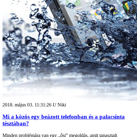
2018. május 03.
11:31:26
U
Niki
Mi a közös egy beázott telefonban és a palacsinta
tésztában?
Minden problémára van egy „ősi” megoldás, amit tapasztalt