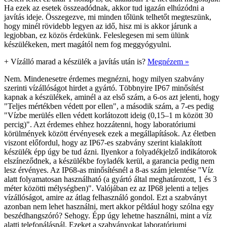
Ha ezek az esetek összeadódnak, akkor tud igazán elhúzódni a
javítás ideje. Összegezve, mi minden tőlünk telhetőt megteszünk,
hogy minél rövidebb legyen az idő, hisz mi is akkor járunk a
legjobban, ez közös érdekünk. Feleslegesen mi sem ülünk
készülékeken, mert magától nem fog meggyógyulni.
+
Vízálló marad a készülék a javítás után is?
Megnézem »
Nem. Mindenesetre érdemes megnézni, hogy milyen szabvány
szerinti vízállóságot hirdet a gyártó. Többnyire IP67 minősítést
kapnak a készülékek, aminél a az első szám, a 6-os azt jelenti, hogy
"Teljes mértékben védett por ellen", a második szám, a 7-es pedig
"Vízbe merülés ellen védett korlátozott ideig (0,15–1 m között 30
percig)". Azt érdemes ehhez hozzátenni, hogy laboratóriumi
körülmények között érvényesek ezek a megállapítások. Az életben
viszont előfordul, hogy az IP67-es szabvány szerint kialakított
készülék épp úgy be tud ázni. Ilyenkor a folyadékjelző indikátorok
elszíneződnek, a készülékbe foyladék kerül, a garancia pedig nem
lesz érvényes. Az IP68-as minősítésnél a 8-as szám jelentése "Víz
alatt folyamatosan használható (a gyártó által meghatározott, 1 és 3
méter közötti mélységben)". Valójában ez az IP68 jelenti a teljes
vízállóságot, amire az átlag felhasználó gondol. Ezt a szabványt
azonban nem lehet használni, mert akkor például hogy szólna egy
beszédhangszóró? Sehogy. Épp úgy lehetne használni, mint a víz
alatti telefonálásnál. Ezeket a szabványokat laboratóriumi