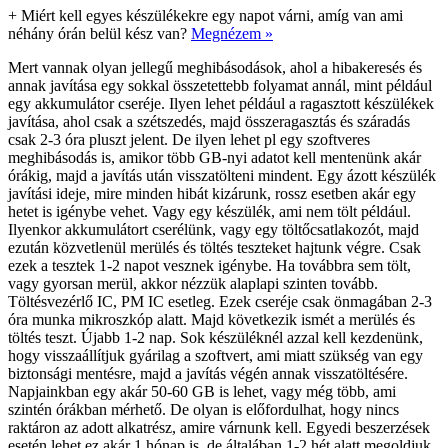
+
Miért kell egyes készülékekre egy napot várni, amíg van ami
néhány órán belül kész van?
Megnézem »
Mert vannak olyan jellegű meghibásodások, ahol a hibakeresés és
annak javítása egy sokkal összetettebb folyamat annál, mint például
egy akkumulátor cseréje. Ilyen lehet például a ragasztott készülékek
javítása, ahol csak a szétszedés, majd összeragasztás és száradás
csak 2-3 óra pluszt jelent. De ilyen lehet pl egy szoftveres
meghibásodás is, amikor több GB-nyi adatot kell mentenünk akár
órákig, majd a javítás után visszatölteni mindent. Egy ázott készülék
javítási ideje, mire minden hibát kizárunk, rossz esetben akár egy
hetet is igénybe vehet. Vagy egy készülék, ami nem tölt például.
Ilyenkor akkumulátort cserélünk, vagy egy töltőcsatlakozót, majd
ezután közvetlenül merülés és töltés teszteket hajtunk végre. Csak
ezek a tesztek 1-2 napot vesznek igénybe. Ha továbbra sem tölt,
vagy gyorsan merül, akkor nézzük alaplapi szinten tovább.
Töltésvezérlő IC, PM IC esetleg. Ezek cseréje csak önmagában 2-3
óra munka mikroszkóp alatt. Majd következik ismét a merülés és
töltés teszt. Újabb 1-2 nap. Sok készüléknél azzal kell kezdenünk,
hogy visszaállítjuk gyárilag a szoftvert, ami miatt szükség van egy
biztonsági mentésre, majd a javítás végén annak visszatöltésére.
Napjainkban egy akár 50-60 GB is lehet, vagy még több, ami
szintén órákban mérhető. De olyan is előfordulhat, hogy nincs
raktáron az adott alkatrész, amire várnunk kell. Egyedi beszerzések
esetén lehet ez akár 1 hónap is, de általában 1-2 hét alatt megoldjuk.