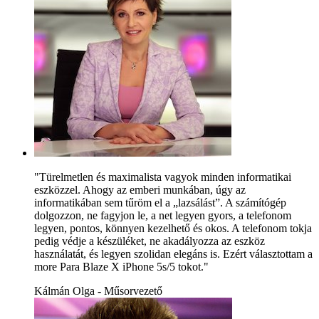
"Türelmetlen és maximalista vagyok minden informatikai
eszközzel. Ahogy az emberi munkában, úgy az
informatikában sem tűröm el a „lazsálást”. A számítógép
dolgozzon, ne fagyjon le, a net legyen gyors, a telefonom
legyen, pontos, könnyen kezelhető és okos. A telefonom tokja
pedig védje a készüléket, ne akadályozza az eszköz
használatát, és legyen szolidan elegáns is. Ezért választottam a
more Para Blaze X iPhone 5s/5 tokot."
Kálmán Olga - Műsorvezető