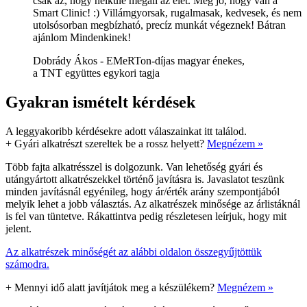
csak az, hogy nélküle megáll az élet. Még jó, hogy van a
Smart Clinic! :) Villámgyorsak, rugalmasak, kedvesek, és nem
utolsósorban megbízható, precíz munkát végeznek! Bátran
ajánlom Mindenkinek!
Dobrády Ákos - EMeRTon-díjas magyar énekes,
a TNT együttes egykori tagja
Gyakran ismételt kérdések
A leggyakoribb kérdésekre adott válaszainkat itt találod.
+
Gyári alkatrészt szereltek be a rossz helyett?
Megnézem »
Több fajta alkatrésszel is dolgozunk. Van lehetőség gyári és
utángyártott alkatrészekkel történő javításra is. Javaslatot teszünk
minden javításnál egyénileg, hogy ár/érték arány szempontjából
melyik lehet a jobb választás. Az alkatrészek minősége az árlistáknál
is fel van tüntetve. Rákattintva pedig részletesen leírjuk, hogy mit
jelent.
Az alkatrészek minőségét az alábbi oldalon összegyűjtöttük
számodra.
+
Mennyi idő alatt javítjátok meg a készülékem?
Megnézem »