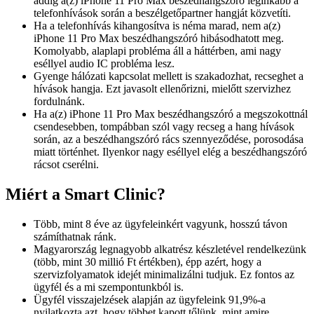
addig a(z) iPhone 11 Pro Max beszédhangszóró leginkább a
telefonhívások során a beszélgetőpartner hangját közvetíti.
Ha a telefonhívás kihangosítva is néma marad, nem a(z)
iPhone 11 Pro Max beszédhangszóró hibásodhatott meg.
Komolyabb, alaplapi probléma áll a háttérben, ami nagy
eséllyel audio IC probléma lesz.
Gyenge hálózati kapcsolat mellett is szakadozhat, recseghet a
hívások hangja. Ezt javasolt ellenőrizni, mielőtt szervizhez
fordulnánk.
Ha a(z) iPhone 11 Pro Max beszédhangszóró a megszokottnál
csendesebben, tompábban szól vagy recseg a hang hívások
során, az a beszédhangszóró rács szennyeződése, porosodása
miatt történhet. Ilyenkor nagy eséllyel elég a beszédhangszóró
rácsot cserélni.
Miért a Smart Clinic?
Több, mint 8 éve az ügyfeleinkért vagyunk, hosszú távon
számíthatnak ránk.
Magyarország legnagyobb alkatrész készletével rendelkezünk
(több, mint 30 millió Ft értékben), épp azért, hogy a
szervizfolyamatok idejét minimalizálni tudjuk. Ez fontos az
ügyfél és a mi szempontunkból is.
Ügyfél visszajelzések alapján az ügyfeleink 91,9%-a
nyilatkozta azt, hogy többet kapott tőlünk, mint amire