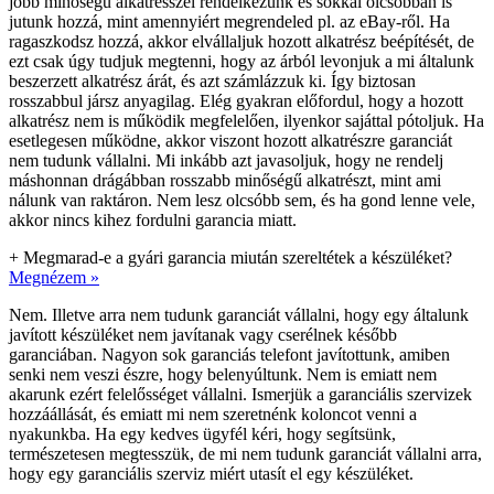
jobb minőségű alkatrésszel rendelkezünk és sokkal olcsóbban is
jutunk hozzá, mint amennyiért megrendeled pl. az eBay-ről. Ha
ragaszkodsz hozzá, akkor elvállaljuk hozott alkatrész beépítését, de
ezt csak úgy tudjuk megtenni, hogy az árból levonjuk a mi általunk
beszerzett alkatrész árát, és azt számlázzuk ki. Így biztosan
rosszabbul jársz anyagilag. Elég gyakran előfordul, hogy a hozott
alkatrész nem is működik megfelelően, ilyenkor sajáttal pótoljuk. Ha
esetlegesen működne, akkor viszont hozott alkatrészre garanciát
nem tudunk vállalni. Mi inkább azt javasoljuk, hogy ne rendelj
máshonnan drágábban rosszabb minőségű alkatrészt, mint ami
nálunk van raktáron. Nem lesz olcsóbb sem, és ha gond lenne vele,
akkor nincs kihez fordulni garancia miatt.
+
Megmarad-e a gyári garancia miután szereltétek a készüléket?
Megnézem »
Nem. Illetve arra nem tudunk garanciát vállalni, hogy egy általunk
javított készüléket nem javítanak vagy cserélnek később
garanciában. Nagyon sok garanciás telefont javítottunk, amiben
senki nem veszi észre, hogy belenyúltunk. Nem is emiatt nem
akarunk ezért felelősséget vállalni. Ismerjük a garanciális szervizek
hozzáállását, és emiatt mi nem szeretnénk koloncot venni a
nyakunkba. Ha egy kedves ügyfél kéri, hogy segítsünk,
természetesen megtesszük, de mi nem tudunk garanciát vállalni arra,
hogy egy garanciális szerviz miért utasít el egy készüléket.