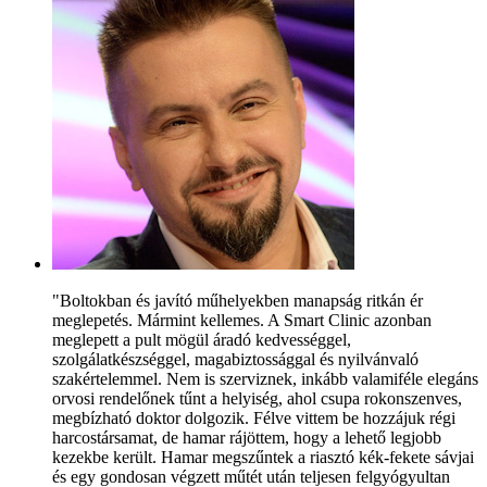
"Boltokban és javító műhelyekben manapság ritkán ér
meglepetés. Mármint kellemes. A Smart Clinic azonban
meglepett a pult mögül áradó kedvességgel,
szolgálatkészséggel, magabiztossággal és nyilvánvaló
szakértelemmel. Nem is szerviznek, inkább valamiféle elegáns
orvosi rendelőnek tűnt a helyiség, ahol csupa rokonszenves,
megbízható doktor dolgozik. Félve vittem be hozzájuk régi
harcostársamat, de hamar rájöttem, hogy a lehető legjobb
kezekbe került. Hamar megszűntek a riasztó kék-fekete sávjai
és egy gondosan végzett műtét után teljesen felgyógyultan