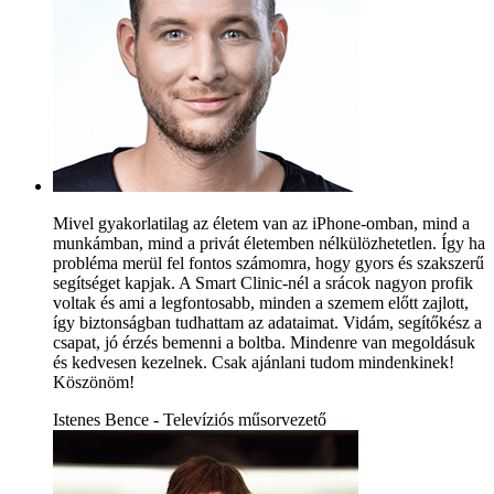
Mivel gyakorlatilag az életem van az iPhone-omban, mind a
munkámban, mind a privát életemben nélkülözhetetlen. Így ha
probléma merül fel fontos számomra, hogy gyors és szakszerű
segítséget kapjak. A Smart Clinic-nél a srácok nagyon profik
voltak és ami a legfontosabb, minden a szemem előtt zajlott,
így biztonságban tudhattam az adataimat. Vidám, segítőkész a
csapat, jó érzés bemenni a boltba. Mindenre van megoldásuk
és kedvesen kezelnek. Csak ajánlani tudom mindenkinek!
Köszönöm!
Istenes Bence - Televíziós műsorvezető