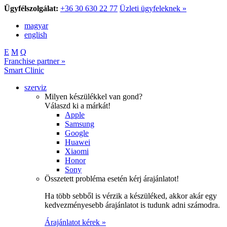
Ügyfélszolgálat:
+36 30 630 22 77
Üzleti ügyfeleknek »
magyar
english
E
M
Q
Franchise partner »
Smart Clinic
szerviz
Milyen készülékkel van gond?
Válaszd ki a márkát!
Apple
Samsung
Google
Huawei
Xiaomi
Honor
Sony
Összetett probléma esetén kérj árajánlatot!
Ha több sebből is vérzik a készüléked, akkor akár egy
kedvezményesebb árajánlatot is tudunk adni számodra.
Árajánlatot kérek »