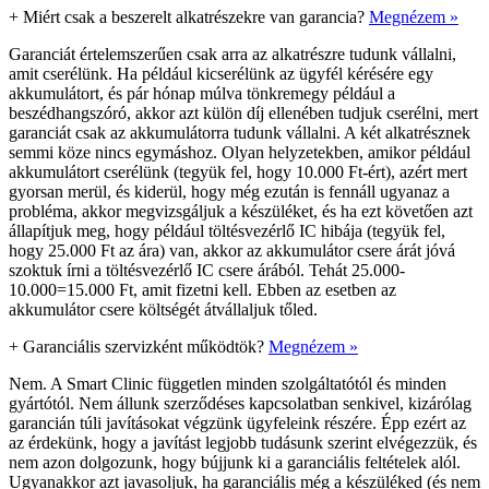
+
Miért csak a beszerelt alkatrészekre van garancia?
Megnézem »
Garanciát értelemszerűen csak arra az alkatrészre tudunk vállalni,
amit cserélünk. Ha például kicserélünk az ügyfél kérésére egy
akkumulátort, és pár hónap múlva tönkremegy például a
beszédhangszóró, akkor azt külön díj ellenében tudjuk cserélni, mert
garanciát csak az akkumulátorra tudunk vállalni. A két alkatrésznek
semmi köze nincs egymáshoz. Olyan helyzetekben, amikor például
akkumulátort cserélünk (tegyük fel, hogy 10.000 Ft-ért), azért mert
gyorsan merül, és kiderül, hogy még ezután is fennáll ugyanaz a
probléma, akkor megvizsgáljuk a készüléket, és ha ezt követően azt
állapítjuk meg, hogy például töltésvezérlő IC hibája (tegyük fel,
hogy 25.000 Ft az ára) van, akkor az akkumulátor csere árát jóvá
szoktuk írni a töltésvezérlő IC csere árából. Tehát 25.000-
10.000=15.000 Ft, amit fizetni kell. Ebben az esetben az
akkumulátor csere költségét átvállaljuk tőled.
+
Garanciális szervizként működtök?
Megnézem »
Nem. A Smart Clinic független minden szolgáltatótól és minden
gyártótól. Nem állunk szerződéses kapcsolatban senkivel, kizárólag
garancián túli javításokat végzünk ügyfeleink részére. Épp ezért az
az érdekünk, hogy a javítást legjobb tudásunk szerint elvégezzük, és
nem azon dolgozunk, hogy bújjunk ki a garanciális feltételek alól.
Ugyanakkor azt javasoljuk, ha garanciális még a készüléked (és nem