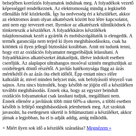
belsejében korróziós folyamatok indulnak meg. A folyadékok vezető
képességgel rendelkeznek. Az elektromosság mindig a legkisebb
ellenállás felé közlekedik. Így ha nedvesség éri a készüléket, akkor
az elektromos áram olyan alkatrészek között hoz létre kapcsolatot,
ami nem egy tervezett eset. Ilyenkor az alkatrészek túlműködnek és
tönkreteszik a készüléket. A folyadékkáros készülékek
tulajdonosainak kezét a gyártók és mobilszolgáltatók is elengedik. A
termék garanciája nem terjed ki ilyen meghibásodásokra, csak ha
kötöttek rá ilyen jellegű biztosítást korábban. Amit mi tudunk tenni,
hogy ezt az oxidációs folyamatot megpróbáljuk lelassítani. A
folyadékkáros alkatrészeket áttakarítjuk, illetve indokolt esetben
cseréljük. Az alaplapot ultrahangos mosóval szintén megtisztítjuk az
oxidrétegek döntő részétől. A javítás hatékonysága függ az ázás
mértékétől és az ázás óta eltelt időtől. Épp emiatt nincs előre
kalkulált ár, mivel minden helyzet más, sok befolyásoló tényező van
sajnos. Arra sincs biztosíték, hogy később ne jöjjön elő a készüléken
további meghibásodás. Ennek oka, hogy az egyszer beindult
oxidációs folyamatokat csak lassítani tudjuk, megállítani nem.
Ennek ellenére a javítások több mint 60%-a sikeres, a többi esetben
később is fellépő meghibásodások jelenhetnek meg. Azt szoktuk
javasolni, ha esetlegesen sikerül is feltámasztani a készüléket, akkor
járnak a legjobban, ha el is adják addig, amíg működik.
+
Miért ilyen sok idő a készülék száradása?
Megnézem »