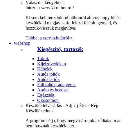
Válaszd a kényelmet,
intézd a szervizt otthonról!
Ki sem kell mozdulnod otthonról ahhoz, hogy hibás
készüléked megjavítsuk. Jelezd felénk igényed, és
hozzuk-visszük megjavítva.
Többet a szervizfutárról »
webshop
Kiegészítő, tartozék
Tokok
Kijelzővédelem
Kábelek
Autós töltők
Autós tartók
Fali töltők, adapterek
Audio és headset
Egészség
Okosotthon
Készülékfelvásárlás - Adj Új Életet Régi
Készülékednek
A program célja, hogy megvásároljuk az általad már
nem használt készülékeket.