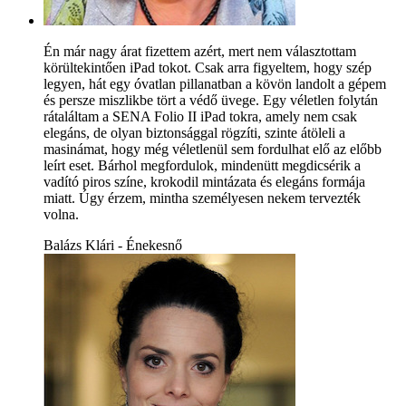
Én már nagy árat fizettem azért, mert nem választottam
körültekintően iPad tokot. Csak arra figyeltem, hogy szép
legyen, hát egy óvatlan pillanatban a kövön landolt a gépem
és persze miszlikbe tört a védő üvege. Egy véletlen folytán
rátaláltam a SENA Folio II iPad tokra, amely nem csak
elegáns, de olyan biztonsággal rögzíti, szinte átöleli a
masinámat, hogy még véletlenül sem fordulhat elő az előbb
leírt eset. Bárhol megfordulok, mindenütt megdicsérik a
vadító piros színe, krokodil mintázata és elegáns formája
miatt. Úgy érzem, mintha személyesen nekem tervezték
volna.
Balázs Klári - Énekesnő