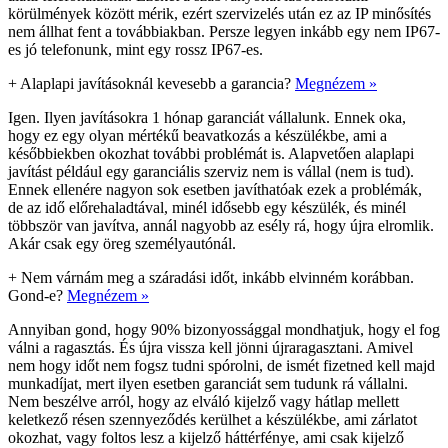
körülmények között mérik, ezért szervizelés után ez az IP minősítés
nem állhat fent a továbbiakban. Persze legyen inkább egy nem IP67-
es jó telefonunk, mint egy rossz IP67-es.
+
Alaplapi javításoknál kevesebb a garancia?
Megnézem »
Igen. Ilyen javításokra 1 hónap garanciát vállalunk. Ennek oka,
hogy ez egy olyan mértékű beavatkozás a készülékbe, ami a
későbbiekben okozhat további problémát is. Alapvetően alaplapi
javítást például egy garanciális szerviz nem is vállal (nem is tud).
Ennek ellenére nagyon sok esetben javíthatóak ezek a problémák,
de az idő előrehaladtával, minél idősebb egy készülék, és minél
többször van javítva, annál nagyobb az esély rá, hogy újra elromlik.
Akár csak egy öreg személyautónál.
+
Nem várnám meg a száradási időt, inkább elvinném korábban.
Gond-e?
Megnézem »
Annyiban gond, hogy 90% bizonyossággal mondhatjuk, hogy el fog
válni a ragasztás. És újra vissza kell jönni újraragasztani. Amivel
nem hogy időt nem fogsz tudni spórolni, de ismét fizetned kell majd
munkadíjat, mert ilyen esetben garanciát sem tudunk rá vállalni.
Nem beszélve arról, hogy az elváló kijelző vagy hátlap mellett
keletkező résen szennyeződés kerülhet a készülékbe, ami zárlatot
okozhat, vagy foltos lesz a kijelző háttérfénye, ami csak kijelző