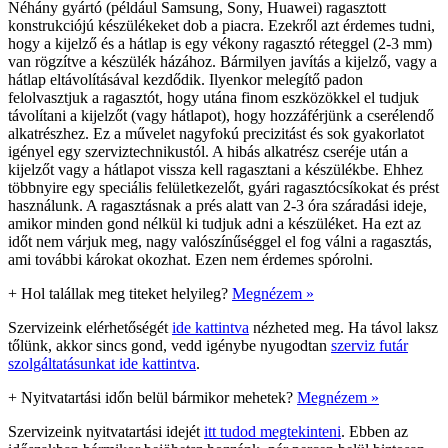
Néhány gyártó (például Samsung, Sony, Huawei) ragasztott
konstrukciójú készülékeket dob a piacra. Ezekről azt érdemes tudni,
hogy a kijelző és a hátlap is egy vékony ragasztó réteggel (2-3 mm)
van rögzítve a készülék házához. Bármilyen javítás a kijelző, vagy a
hátlap eltávolításával kezdődik. Ilyenkor melegítő padon
felolvasztjuk a ragasztót, hogy utána finom eszközökkel el tudjuk
távolítani a kijelzőt (vagy hátlapot), hogy hozzáférjünk a cserélendő
alkatrészhez. Ez a művelet nagyfokú precizitást és sok gyakorlatot
igényel egy szerviztechnikustól. A hibás alkatrész cseréje után a
kijelzőt vagy a hátlapot vissza kell ragasztani a készülékbe. Ehhez
többnyire egy speciális felületkezelőt, gyári ragasztócsíkokat és prést
használunk. A ragasztásnak a prés alatt van 2-3 óra száradási ideje,
amikor minden gond nélkül ki tudjuk adni a készüléket. Ha ezt az
időt nem várjuk meg, nagy valószínűséggel el fog válni a ragasztás,
ami további károkat okozhat. Ezen nem érdemes spórolni.
+
Hol talállak meg titeket helyileg?
Megnézem »
Szervizeink elérhetőségét
ide kattintva
nézheted meg. Ha távol laksz
tőlünk, akkor sincs gond, vedd igénybe nyugodtan
szerviz futár
szolgáltatásunkat ide kattintva
.
+
Nyitvatartási időn belül bármikor mehetek?
Megnézem »
Szervizeink nyitvatartási idejét
itt tudod megtekinteni
. Ebben az