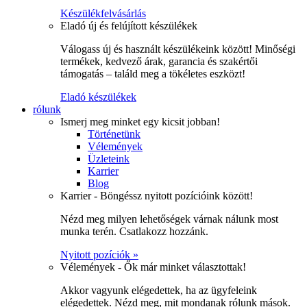
Készülékfelvásárlás
Eladó új és felújított készülékek
Válogass új és használt készülékeink között! Minőségi
termékek, kedvező árak, garancia és szakértői
támogatás – találd meg a tökéletes eszközt!
Eladó készülékek
rólunk
Ismerj meg minket egy kicsit jobban!
Történetünk
Vélemények
Üzleteink
Karrier
Blog
Karrier - Böngéssz nyitott pozícióink között!
Nézd meg milyen lehetőségek várnak nálunk most
munka terén. Csatlakozz hozzánk.
Nyitott pozíciók »
Vélemények - Ők már minket választottak!
Akkor vagyunk elégedettek, ha az ügyfeleink
elégedettek. Nézd meg, mit mondanak rólunk mások.