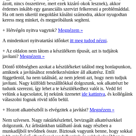
ázott, nincs összetörve, mert ezek kizáró okok lesznek), akkor
érdemes inkább egy garanciális szervizt felkeresni a problémáddal.
Ha ott nem sikerül megoldást kínálni számodra, akkor nyugodtan
keress meg minket, és megpróbálunk segíteni.
+
Hétvégén nyitva vagytok?
Megnézem »
A mindenkori nyitvatartási időnket
itt meg tudod nézni
.
+
Az oldalon nem látom a készülékem típusát, azt is tudjátok
javítani?
Megnézem »
Döntő többségben azokat a készülékeket találod meg honlapunkon,
amiknek a javításához rendelkezésünkre áll alkatrész. Ettől
függetlenül, ha nem találnád, az nem jelenti azt, hogy nem tudjuk
javítani. Nagy külföldi beszállítókkal dolgozunk, sok alkatrészt be
tudunk szerezni, így lehet a te készülékedhez valót is. Vedd fel
velünk a kapcsolatot, írj nekünk üzenetet
ide kattintva
, és kollégáink
válaszolni fognak rövid időn belül.
+
Hozott alkatrészből is elvégzitek a javítást?
Megnézem »
Nem szívesen. Nagy raktárkészlettel, bevizsgált alkatrészekkel
dolgozunk. Az árlistánkban található árak nagy részben a
munkadíjból tevődnek össze. Biztosak vagyunk benne, hogy sokkal