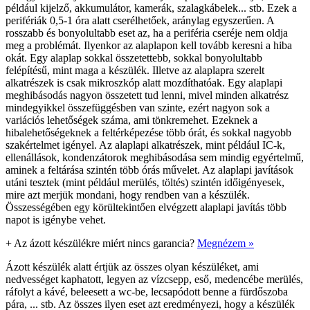
például kijelző, akkumulátor, kamerák, szalagkábelek... stb. Ezek a
perifériák 0,5-1 óra alatt cserélhetőek, aránylag egyszerűen. A
rosszabb és bonyolultabb eset az, ha a periféria cseréje nem oldja
meg a problémát. Ilyenkor az alaplapon kell tovább keresni a hiba
okát. Egy alaplap sokkal összetettebb, sokkal bonyolultabb
felépítésű, mint maga a készülék. Illetve az alaplapra szerelt
alkatrészek is csak mikroszkóp alatt mozdíthatóak. Egy alaplapi
meghibásodás nagyon összetett tud lenni, mivel minden alkatrész
mindegyikkel összefüggésben van szinte, ezért nagyon sok a
variációs lehetőségek száma, ami tönkremehet. Ezeknek a
hibalehetőségeknek a feltérképezése több órát, és sokkal nagyobb
szakértelmet igényel. Az alaplapi alkatrészek, mint például IC-k,
ellenállások, kondenzátorok meghibásodása sem mindig egyértelmű,
aminek a feltárása szintén több órás művelet. Az alaplapi javítások
utáni tesztek (mint például merülés, töltés) szintén időigényesek,
mire azt merjük mondani, hogy rendben van a készülék.
Összességében egy körültekintően elvégzett alaplapi javítás több
napot is igénybe vehet.
+
Az ázott készülékre miért nincs garancia?
Megnézem »
Ázott készülék alatt értjük az összes olyan készüléket, ami
nedvességet kaphatott, legyen az vízcsepp, eső, medencébe merülés,
ráfolyt a kávé, beleesett a wc-be, lecsapódott benne a fürdőszoba
pára, ... stb. Az összes ilyen eset azt eredményezi, hogy a készülék