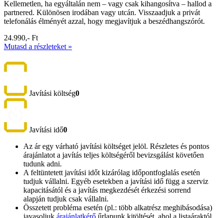
Kellemetlen, ha egyáltalán nem – vagy csak kihangosítva – hallod a
partnered. Különösen irodában vagy utcán. Visszaadjuk a privát
telefonálás élményét azzal, hogy megjavítjuk a beszédhangszórót.
24.990,- Ft
Mutasd a részleteket »
Javítási költség
0
Javítási idő
0
Az ár egy várható javítási költséget jelöl. Részletes és pontos
árajánlatot a javítás teljes költségéről bevizsgálást követően
tudunk adni.
A feltüntetett javítási időt kizárólag időpontfoglalás esetén
tudjuk vállalni. Egyéb esetekben a javítási idő függ a szerviz
kapacitásától és a javítás megkezdését érkezési sorrend
alapján tudjuk csak vállalni.
Összetett probléma esetén (pl.: több alkatrész meghibásodása)
javasoljuk
árajánlatkérő
űrlapunk kitöltését, ahol a listaáraktól