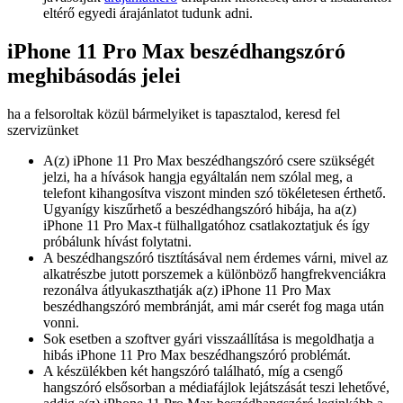
eltérő egyedi árajánlatot tudunk adni.
iPhone 11 Pro Max beszédhangszóró
meghibásodás jelei
ha a felsoroltak közül bármelyiket is tapasztalod, keresd fel
szervizünket
A(z) iPhone 11 Pro Max beszédhangszóró csere szükségét
jelzi, ha a hívások hangja egyáltalán nem szólal meg, a
telefont kihangosítva viszont minden szó tökéletesen érthető.
Ugyanígy kiszűrhető a beszédhangszóró hibája, ha a(z)
iPhone 11 Pro Max-t fülhallgatóhoz csatlakoztatjuk és így
próbálunk hívást folytatni.
A beszédhangszóró tisztításával nem érdemes várni, mivel az
alkatrészbe jutott porszemek a különböző hangfrekvenciákra
rezonálva átlyukaszthatják a(z) iPhone 11 Pro Max
beszédhangszóró membránját, ami már cserét fog maga után
vonni.
Sok esetben a szoftver gyári visszaállítása is megoldhatja a
hibás iPhone 11 Pro Max beszédhangszóró problémát.
A készülékben két hangszóró található, míg a csengő
hangszóró elsősorban a médiafájlok lejátszását teszi lehetővé,