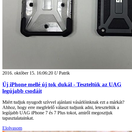
2016. október 15.
16:06:20
U
Patrik
Új iPhone mellé új tok dukál - Teszteltük az UAG
legújabb csodáit
Miért tudjuk nyugodt szívvel ajánlani vásárlóinknak ezt a márkát?
Ahhoz, hogy erre megfelelő választ tudjunk adni, leteszteltük a
legújabb UAG iPhone 7 és 7 Plus tokot, amiről megosztjuk
tapasztalatainkat.
Elolvasom