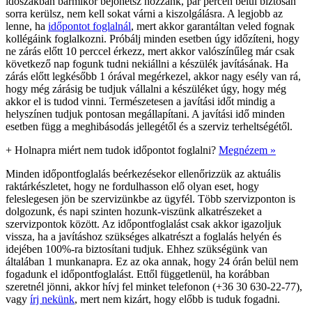
időszakban bármikor bejöhetsz hozzánk, pár percen belül biztosan
sorra kerülsz, nem kell sokat várni a kiszolgálásra. A legjobb az
lenne, ha
időpontot foglalnál
, mert akkor garantáltan veled fognak
kollégáink foglalkozni. Próbálj minden esetben úgy időzíteni, hogy
ne zárás előtt 10 perccel érkezz, mert akkor valószínűleg már csak
következő nap fogunk tudni nekiállni a készülék javításának. Ha
zárás előtt legkésőbb 1 órával megérkezel, akkor nagy esély van rá,
hogy még zárásig be tudjuk vállalni a készüléket úgy, hogy még
akkor el is tudod vinni. Természetesen a javítási időt mindig a
helyszínen tudjuk pontosan megállapítani. A javítási idő minden
esetben függ a meghibásodás jellegétől és a szerviz terheltségétől.
+
Holnapra miért nem tudok időpontot foglalni?
Megnézem »
Minden időpontfoglalás beérkezésekor ellenőrizzük az aktuális
raktárkészletet, hogy ne fordulhasson elő olyan eset, hogy
feleslegesen jön be szervizünkbe az ügyfél. Több szervizponton is
dolgozunk, és napi szinten hozunk-viszünk alkatrészeket a
szervizpontok között. Az időpontfoglalást csak akkor igazoljuk
vissza, ha a javításhoz szükséges alkatrészt a foglalás helyén és
idejében 100%-ra biztosítani tudjuk. Ehhez szükségünk van
általában 1 munkanapra. Ez az oka annak, hogy 24 órán belül nem
fogadunk el időpontfoglalást. Ettől függetlenül, ha korábban
szeretnél jönni, akkor hívj fel minket telefonon (+36 30 630-22-77),
vagy
írj nekünk
, mert nem kizárt, hogy előbb is tuduk fogadni.