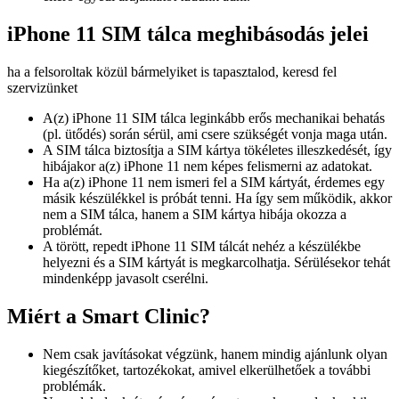
iPhone 11 SIM tálca meghibásodás jelei
ha a felsoroltak közül bármelyiket is tapasztalod, keresd fel
szervizünket
A(z) iPhone 11 SIM tálca leginkább erős mechanikai behatás
(pl. ütődés) során sérül, ami csere szükségét vonja maga után.
A SIM tálca biztosítja a SIM kártya tökéletes illeszkedését, így
hibájakor a(z) iPhone 11 nem képes felismerni az adatokat.
Ha a(z) iPhone 11 nem ismeri fel a SIM kártyát, érdemes egy
másik készülékkel is próbát tenni. Ha így sem működik, akkor
nem a SIM tálca, hanem a SIM kártya hibája okozza a
problémát.
A törött, repedt iPhone 11 SIM tálcát nehéz a készülékbe
helyezni és a SIM kártyát is megkarcolhatja. Sérülésekor tehát
mindenképp javasolt cserélni.
Miért a Smart Clinic?
Nem csak javításokat végzünk, hanem mindig ajánlunk olyan
kiegészítőket, tartozékokat, amivel elkerülhetőek a további
problémák.