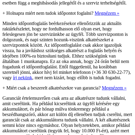
esetben függ a meghibásodás jellegétől és a szerviz terheltségétől.
+
Holnapra miért nem tudok időpontot foglalni?
Megnézem »
Minden időpontfoglalás beérkezésekor ellenőrizzük az aktuális
raktárkészletet, hogy ne fordulhasson elő olyan eset, hogy
feleslegesen jön be szervizünkbe az ügyfél. Több szervizponton is
dolgozunk, és napi szinten hozunk-viszünk alkatrészeket a
szervizpontok között. Az időpontfoglalást csak akkor igazoljuk
vissza, ha a javításhoz szükséges alkatrészt a foglalás helyén és
idejében 100%-ra biztosítani tudjuk. Ehhez szükségünk van
általában 1 munkanapra. Ez az oka annak, hogy 24 órán belül nem
fogadunk el időpontfoglalást. Ettől függetlenül, ha korábban
szeretnél jönni, akkor hívj fel minket telefonon (+36 30 630-22-77),
vagy
írj nekünk
, mert nem kizárt, hogy előbb is tuduk fogadni.
+
Miért csak a beszerelt alkatrészekre van garancia?
Megnézem »
Garanciát értelemszerűen csak arra az alkatrészre tudunk vállalni,
amit cserélünk. Ha például kicserélünk az ügyfél kérésére egy
akkumulátort, és pár hónap múlva tönkremegy például a
beszédhangszóró, akkor azt külön díj ellenében tudjuk cserélni, mert
garanciát csak az akkumulátorra tudunk vállalni. A két alkatrésznek
semmi köze nincs egymáshoz. Olyan helyzetekben, amikor például
akkumulátort cserélünk (tegyük fel, hogy 10.000 Ft-ért), azért mert