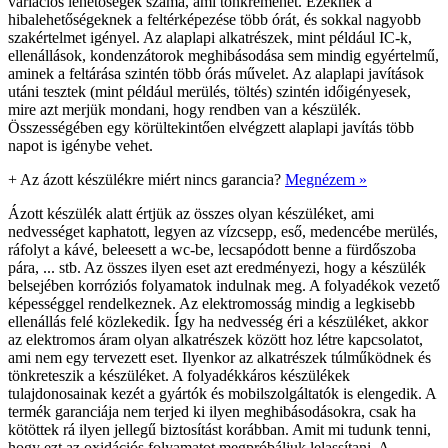
variációs lehetőségek száma, ami tönkremehet. Ezeknek a
hibalehetőségeknek a feltérképezése több órát, és sokkal nagyobb
szakértelmet igényel. Az alaplapi alkatrészek, mint például IC-k,
ellenállások, kondenzátorok meghibásodása sem mindig egyértelmű,
aminek a feltárása szintén több órás művelet. Az alaplapi javítások
utáni tesztek (mint például merülés, töltés) szintén időigényesek,
mire azt merjük mondani, hogy rendben van a készülék.
Összességében egy körültekintően elvégzett alaplapi javítás több
napot is igénybe vehet.
+
Az ázott készülékre miért nincs garancia?
Megnézem »
Ázott készülék alatt értjük az összes olyan készüléket, ami
nedvességet kaphatott, legyen az vízcsepp, eső, medencébe merülés,
ráfolyt a kávé, beleesett a wc-be, lecsapódott benne a fürdőszoba
pára, ... stb. Az összes ilyen eset azt eredményezi, hogy a készülék
belsejében korróziós folyamatok indulnak meg. A folyadékok vezető
képességgel rendelkeznek. Az elektromosság mindig a legkisebb
ellenállás felé közlekedik. Így ha nedvesség éri a készüléket, akkor
az elektromos áram olyan alkatrészek között hoz létre kapcsolatot,
ami nem egy tervezett eset. Ilyenkor az alkatrészek túlműködnek és
tönkreteszik a készüléket. A folyadékkáros készülékek
tulajdonosainak kezét a gyártók és mobilszolgáltatók is elengedik. A
termék garanciája nem terjed ki ilyen meghibásodásokra, csak ha
kötöttek rá ilyen jellegű biztosítást korábban. Amit mi tudunk tenni,
hogy ezt az oxidációs folyamatot megpróbáljuk lelassítani. A