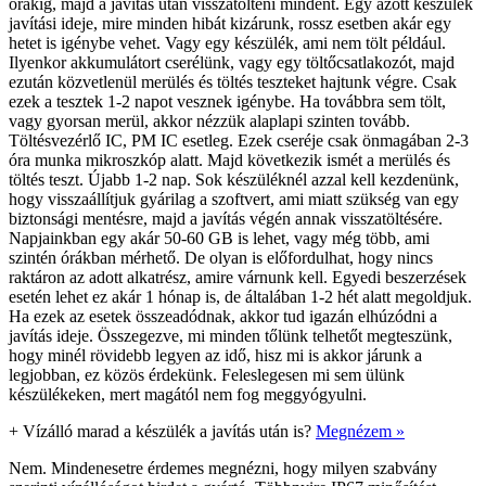
órákig, majd a javítás után visszatölteni mindent. Egy ázott készülék
javítási ideje, mire minden hibát kizárunk, rossz esetben akár egy
hetet is igénybe vehet. Vagy egy készülék, ami nem tölt például.
Ilyenkor akkumulátort cserélünk, vagy egy töltőcsatlakozót, majd
ezután közvetlenül merülés és töltés teszteket hajtunk végre. Csak
ezek a tesztek 1-2 napot vesznek igénybe. Ha továbbra sem tölt,
vagy gyorsan merül, akkor nézzük alaplapi szinten tovább.
Töltésvezérlő IC, PM IC esetleg. Ezek cseréje csak önmagában 2-3
óra munka mikroszkóp alatt. Majd következik ismét a merülés és
töltés teszt. Újabb 1-2 nap. Sok készüléknél azzal kell kezdenünk,
hogy visszaállítjuk gyárilag a szoftvert, ami miatt szükség van egy
biztonsági mentésre, majd a javítás végén annak visszatöltésére.
Napjainkban egy akár 50-60 GB is lehet, vagy még több, ami
szintén órákban mérhető. De olyan is előfordulhat, hogy nincs
raktáron az adott alkatrész, amire várnunk kell. Egyedi beszerzések
esetén lehet ez akár 1 hónap is, de általában 1-2 hét alatt megoldjuk.
Ha ezek az esetek összeadódnak, akkor tud igazán elhúzódni a
javítás ideje. Összegezve, mi minden tőlünk telhetőt megteszünk,
hogy minél rövidebb legyen az idő, hisz mi is akkor járunk a
legjobban, ez közös érdekünk. Feleslegesen mi sem ülünk
készülékeken, mert magától nem fog meggyógyulni.
+
Vízálló marad a készülék a javítás után is?
Megnézem »
Nem. Mindenesetre érdemes megnézni, hogy milyen szabvány