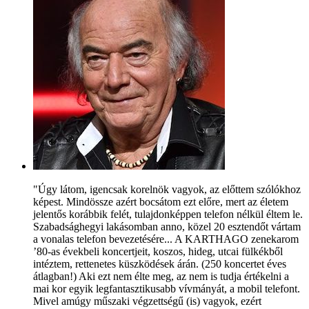
"Úgy látom, igencsak korelnök vagyok, az előttem szólókhoz
képest. Mindössze azért bocsátom ezt előre, mert az életem
jelentős korábbik felét, tulajdonképpen telefon nélkül éltem le.
Szabadsághegyi lakásomban anno, közel 20 esztendőt vártam
a vonalas telefon bevezetésére... A KARTHAGO zenekarom
’80-as évekbeli koncertjeit, koszos, hideg, utcai fülkékből
intéztem, rettenetes küszködések árán. (250 koncertet éves
átlagban!) Aki ezt nem élte meg, az nem is tudja értékelni a
mai kor egyik legfantasztikusabb vívmányát, a mobil telefont.
Mivel amúgy műszaki végzettségű (is) vagyok, ezért