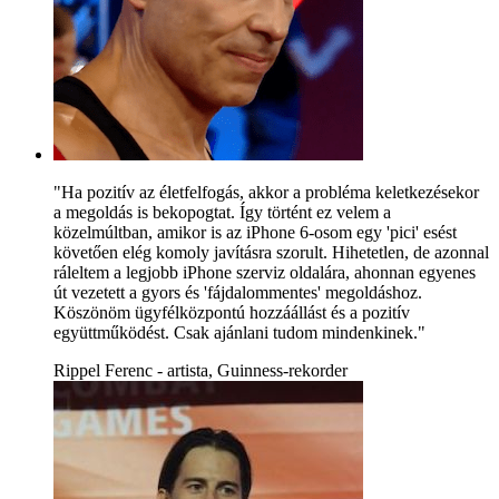
"Ha pozitív az életfelfogás, akkor a probléma keletkezésekor
a megoldás is bekopogtat. Így történt ez velem a
közelmúltban, amikor is az iPhone 6-osom egy 'pici' esést
követően elég komoly javításra szorult. Hihetetlen, de azonnal
ráleltem a legjobb iPhone szerviz oldalára, ahonnan egyenes
út vezetett a gyors és 'fájdalommentes' megoldáshoz.
Köszönöm ügyfélközpontú hozzáállást és a pozitív
együttműködést. Csak ajánlani tudom mindenkinek."
Rippel Ferenc - artista, Guinness-rekorder