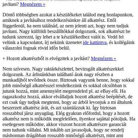
javítani?
Megnézem »
Döntő többségben azokat a készülékeket találod meg honlapunkon,
amiknek a javításához rendelkezésünkre áll alkatrész. Ettől
függetlenül, ha nem találnád, az nem jelenti azt, hogy nem tudjuk
javítani. Nagy külföldi beszállítókkal dolgozunk, sok alkatrészt be
tudunk szerezni, így lehet a te készülékedhez valót is. Vedd fel
velünk a kapcsolatot, írj nekünk üzenetet
ide kattintva
, és kollégáink
válaszolni fognak rövid időn belül.
+
Hozott alkatrészből is elvégzitek a javítást?
Megnézem »
Nem szívesen. Nagy raktárkészlettel, bevizsgált alkatrészekkel
dolgozunk. Az árlistánkban található árak nagy részben a
munkadíjból tevődnek össze. Biztosak vagyunk benne, hogy sokkal
jobb minőségű alkatrésszel rendelkezünk és sokkal olcsóbban is
jutunk hozzá, mint amennyiért megrendeled pl. az eBay-ről. Ha
ragaszkodsz hozzá, akkor elvállaljuk hozott alkatrész beépítését, de
ezt csak úgy tudjuk megtenni, hogy az árból levonjuk a mi általunk
beszerzett alkatrész árát, és azt számlázzuk ki. Így biztosan
rosszabbul jársz anyagilag. Elég gyakran előfordul, hogy a hozott
alkatrész nem is működik megfelelően, ilyenkor sajáttal pótoljuk. Ha
esetlegesen működne, akkor viszont hozott alkatrészre garanciát
nem tudunk vállalni. Mi inkább azt javasoljuk, hogy ne rendelj
máshonnan drágábban rosszabb minőségű alkatrészt, mint ami