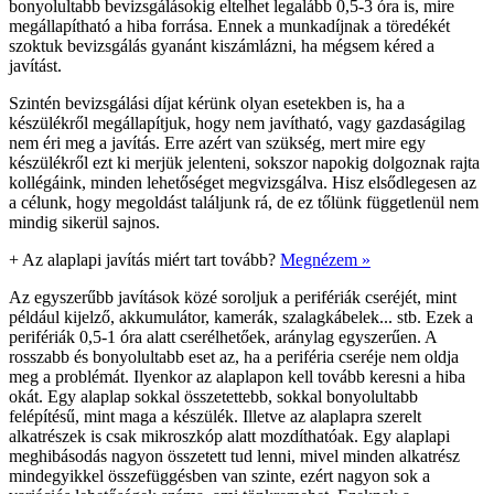
bonyolultabb bevizsgálásokig eltelhet legalább 0,5-3 óra is, mire
megállapítható a hiba forrása. Ennek a munkadíjnak a töredékét
szoktuk bevizsgálás gyanánt kiszámlázni, ha mégsem kéred a
javítást.
Szintén bevizsgálási díjat kérünk olyan esetekben is, ha a
készülékről megállapítjuk, hogy nem javítható, vagy gazdaságilag
nem éri meg a javítás. Erre azért van szükség, mert mire egy
készülékről ezt ki merjük jelenteni, sokszor napokig dolgoznak rajta
kollégáink, minden lehetőséget megvizsgálva. Hisz elsődlegesen az
a célunk, hogy megoldást találjunk rá, de ez tőlünk függetlenül nem
mindig sikerül sajnos.
+
Az alaplapi javítás miért tart tovább?
Megnézem »
Az egyszerűbb javítások közé soroljuk a perifériák cseréjét, mint
például kijelző, akkumulátor, kamerák, szalagkábelek... stb. Ezek a
perifériák 0,5-1 óra alatt cserélhetőek, aránylag egyszerűen. A
rosszabb és bonyolultabb eset az, ha a periféria cseréje nem oldja
meg a problémát. Ilyenkor az alaplapon kell tovább keresni a hiba
okát. Egy alaplap sokkal összetettebb, sokkal bonyolultabb
felépítésű, mint maga a készülék. Illetve az alaplapra szerelt
alkatrészek is csak mikroszkóp alatt mozdíthatóak. Egy alaplapi
meghibásodás nagyon összetett tud lenni, mivel minden alkatrész
mindegyikkel összefüggésben van szinte, ezért nagyon sok a