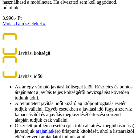
használhasd a mobilnetet. Ha elveszted sem kell aggódnod,
pótoljuk.
3.990,- Ft
Mutasd a részleteket »
Javítási költség
0
Javítási idő
0
Az ár egy várható javítási költséget jelöl. Részletes és pontos
árajánlatot a javítás teljes költségéről bevizsgálást követően
tudunk adni.
A feltüntetett javítási időt kizárólag időpontfoglalás esetén
tudjuk vállalni. Egyéb esetekben a javítási idő függ a szerviz
kapacitásától és a javítás megkezdését érkezési sorrend
alapján tudjuk csak vállalni.
Összetett probléma esetén (pl.: több alkatrész meghibásodása)
javasoljuk
árajánlatkérő
űrlapunk kitöltését, ahol a listaáraktól
eltérő egyedi árajánlatot tudunk adni.