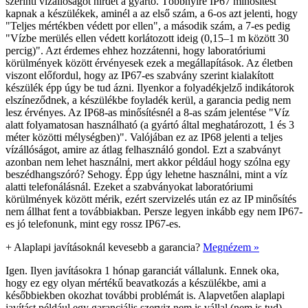
szerinti vízállóságot hirdet a gyártó. Többnyire IP67 minősítést
kapnak a készülékek, aminél a az első szám, a 6-os azt jelenti, hogy
"Teljes mértékben védett por ellen", a második szám, a 7-es pedig
"Vízbe merülés ellen védett korlátozott ideig (0,15–1 m között 30
percig)". Azt érdemes ehhez hozzátenni, hogy laboratóriumi
körülmények között érvényesek ezek a megállapítások. Az életben
viszont előfordul, hogy az IP67-es szabvány szerint kialakított
készülék épp úgy be tud ázni. Ilyenkor a folyadékjelző indikátorok
elszíneződnek, a készülékbe foyladék kerül, a garancia pedig nem
lesz érvényes. Az IP68-as minősítésnél a 8-as szám jelentése "Víz
alatt folyamatosan használható (a gyártó által meghatározott, 1 és 3
méter közötti mélységben)". Valójában ez az IP68 jelenti a teljes
vízállóságot, amire az átlag felhasználó gondol. Ezt a szabványt
azonban nem lehet használni, mert akkor például hogy szólna egy
beszédhangszóró? Sehogy. Épp úgy lehetne használni, mint a víz
alatti telefonálásnál. Ezeket a szabványokat laboratóriumi
körülmények között mérik, ezért szervizelés után ez az IP minősítés
nem állhat fent a továbbiakban. Persze legyen inkább egy nem IP67-
es jó telefonunk, mint egy rossz IP67-es.
+
Alaplapi javításoknál kevesebb a garancia?
Megnézem »
Igen. Ilyen javításokra 1 hónap garanciát vállalunk. Ennek oka,
hogy ez egy olyan mértékű beavatkozás a készülékbe, ami a
későbbiekben okozhat további problémát is. Alapvetően alaplapi
javítást például egy garanciális szerviz nem is vállal (nem is tud).