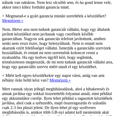
nálunk van raktáron. Nem lesz olcsóbb sem, és ha gond lenne vele,
akkor nincs kihez fordulni garancia miatt.
+
Megmarad-e a gyári garancia miután szereltétek a készüléket?
Megnézem »
Nem. Illetve arra nem tudunk garanciát vállalni, hogy egy általunk
javított készüléket nem javítanak vagy cserélnek később
garanciában. Nagyon sok garanciás telefont javítottunk, amiben
senki nem veszi észre, hogy belenyúltunk. Nem is emiatt nem
akarunk ezért felelősséget vállalni. Ismerjük a garanciális szervizek
hozzáállását, és emiatt mi nem szeretnénk koloncot venni a
nyakunkba. Ha egy kedves ügyfél kéri, hogy segítsünk,
természetesen megtesszük, de mi nem tudunk garanciát vállalni arra,
hogy egy garanciális szerviz miért utasít el egy készüléket.
+
Miért kell egyes készülékekre egy napot várni, amíg van ami
néhány órán belül kész van?
Megnézem »
Mert vannak olyan jellegű meghibásodások, ahol a hibakeresés és
annak javítása egy sokkal összetettebb folyamat annál, mint például
egy akkumulátor cseréje. Ilyen lehet például a ragasztott készülékek
javítása, ahol csak a szétszedés, majd összeragasztás és száradás
csak 2-3 óra pluszt jelent. De ilyen lehet pl egy szoftveres
meghibásodás is, amikor több GB-nyi adatot kell mentenünk akár