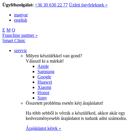
Ügyfélszolgálat:
+36 30 630 22 77
Üzleti ügyfeleknek »
magyar
english
E
M
Q
Franchise partner »
Smart Clinic
szerviz
Milyen készülékkel van gond?
Válaszd ki a márkát!
Apple
Samsung
Google
Huawei
Xiaomi
Honor
Sony
Összetett probléma esetén kérj árajánlatot!
Ha több sebből is vérzik a készüléked, akkor akár egy
kedvezményesebb árajánlatot is tudunk adni számodra.
Árajánlatot kérek »