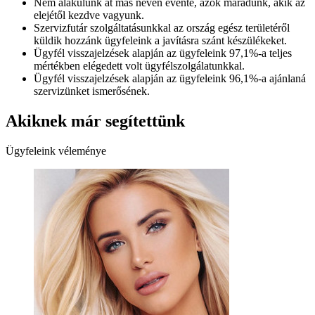
Nem alakulunk át más néven évente, azok maradunk, akik az
elejétől kezdve vagyunk.
Szervizfutár szolgáltatásunkkal az ország egész területéről
küldik hozzánk ügyfeleink a javításra szánt készülékeket.
Ügyfél visszajelzések alapján az ügyfeleink 97,1%-a teljes
mértékben elégedett volt ügyfélszolgálatunkkal.
Ügyfél visszajelzések alapján az ügyfeleink 96,1%-a ajánlaná
szervizünket ismerősének.
Akiknek már segítettünk
Ügyfeleink véleménye