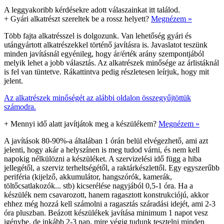
A leggyakoribb kérdésekre adott válaszainkat itt találod.
+
Gyári alkatrészt szereltek be a rossz helyett?
Megnézem »
Több fajta alkatrésszel is dolgozunk. Van lehetőség gyári és
utángyártott alkatrészekkel történő javításra is. Javaslatot teszünk
minden javításnál egyénileg, hogy ár/érték arány szempontjából
melyik lehet a jobb választás. Az alkatrészek minősége az árlistáknál
is fel van tüntetve. Rákattintva pedig részletesen leírjuk, hogy mit
jelent.
Az alkatrészek minőségét az alábbi oldalon összegyűjtöttük
számodra.
+
Mennyi idő alatt javítjátok meg a készülékem?
Megnézem »
A javítások 80-90%-a általában 1 órán belül elvégezhető, ami azt
jelenti, hogy akár a helyszínen is meg tudod várni, és nem kell
napokig nélkülözni a készüléket. A szervizelési idő függ a hiba
jellegétől, a szerviz terheltségétől, a raktárkészlettől. Egy egyszerűbb
periféria (kijelző, akkumulátor, hangszórók, kamerák,
töltőcsatlakozók... stb) kicserélése nagyjából 0,5-1 óra. Ha a
készülék nem csavarozott, hanem ragasztott konstrukciójú, akkor
ehhez még hozzá kell számolni a ragasztás száradási idejét, ami 2-3
óra pluszban. Beázott készülékek javítása minimum 1 napot vesz
igénybe, de inkább 2-3 nap, mire végig tudunk tesztelni minden