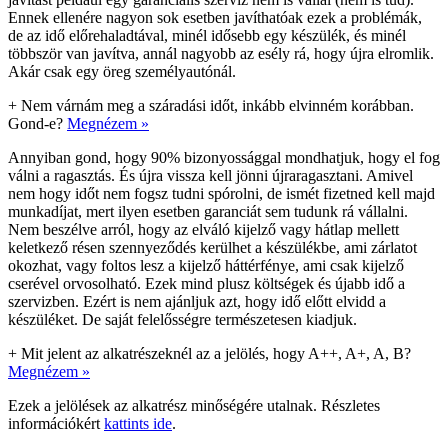
Ennek ellenére nagyon sok esetben javíthatóak ezek a problémák,
de az idő előrehaladtával, minél idősebb egy készülék, és minél
többször van javítva, annál nagyobb az esély rá, hogy újra elromlik.
Akár csak egy öreg személyautónál.
+
Nem várnám meg a száradási időt, inkább elvinném korábban.
Gond-e?
Megnézem »
Annyiban gond, hogy 90% bizonyossággal mondhatjuk, hogy el fog
válni a ragasztás. És újra vissza kell jönni újraragasztani. Amivel
nem hogy időt nem fogsz tudni spórolni, de ismét fizetned kell majd
munkadíjat, mert ilyen esetben garanciát sem tudunk rá vállalni.
Nem beszélve arról, hogy az elváló kijelző vagy hátlap mellett
keletkező résen szennyeződés kerülhet a készülékbe, ami zárlatot
okozhat, vagy foltos lesz a kijelző háttérfénye, ami csak kijelző
cserével orvosolható. Ezek mind plusz költségek és újabb idő a
szervizben. Ezért is nem ajánljuk azt, hogy idő előtt elvidd a
készüléket. De saját felelősségre természetesen kiadjuk.
+
Mit jelent az alkatrészeknél az a jelölés, hogy A++, A+, A, B?
Megnézem »
Ezek a jelölések az alkatrész minőségére utalnak. Részletes
információkért
kattints ide
.