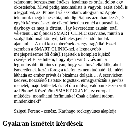
számomra borzasztóan értékes, izgalmas és óriási dolog egy
okostelefon. Mivel pedig maximalista is vagyok, ezért abból is
a legjobbat, az iPhone-t választottam, ahogyan az Apple
telefonok megjelenése óta, mindig. Sajnos azonban leesés, és
egyéb károsodás szinte elkerülhetetlen ennél a típusnál is,
úgyhogy ez meg is történt... Így keveredtem azután, totál
véletlenül, az újbudai SMART CLINIC szervizbe, miután a
szolgáltatómnál könnyű, kéthetes javítási időt tudtak
ajánlani…. A mai kor emberének ez egy tragédia! Ezzel
szemben a SMART CLINIC-nél, a legnagyobb
meglepetésemre fél órát(!!) ígértek a komplett kijelző
cseréjére! El se hittem, hogy ilyen van! ….és ami a
legfontosabb: itt nincs olyan, hogy valahová elküldik, ahol
ismeretlenek kezén forog a telefon és nem tudható, ki, miért
láthatja az ember privát és bizalmas dolgait…. A szervizben
kedves, hozzáértő fiatalok fogadtak, elmagyarázták a javítás
menetét, majd leültettek és fél óra múlva, valóban készen volt
az iPhone! Köszönöm SMART CLINIC, ez európai
működés, mondhatni férfimunka! Csak ajánlani tudom
mindenkinek!"
Szigeti Ferenc - zenész, Karthago rockegyüttes alapítója
Gyakran ismételt kérdések