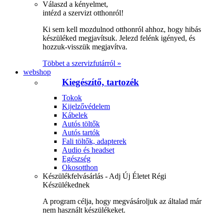
Válaszd a kényelmet,
intézd a szervizt otthonról!
Ki sem kell mozdulnod otthonról ahhoz, hogy hibás
készüléked megjavítsuk. Jelezd felénk igényed, és
hozzuk-visszük megjavítva.
Többet a szervizfutárról »
webshop
Kiegészítő, tartozék
Tokok
Kijelzővédelem
Kábelek
Autós töltők
Autós tartók
Fali töltők, adapterek
Audio és headset
Egészség
Okosotthon
Készülékfelvásárlás - Adj Új Életet Régi
Készülékednek
A program célja, hogy megvásároljuk az általad már
nem használt készülékeket.