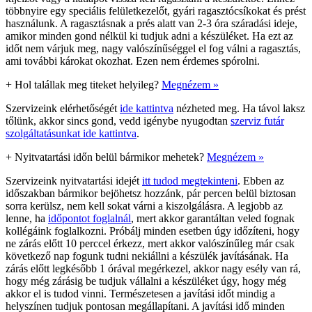
többnyire egy speciális felületkezelőt, gyári ragasztócsíkokat és prést
használunk. A ragasztásnak a prés alatt van 2-3 óra száradási ideje,
amikor minden gond nélkül ki tudjuk adni a készüléket. Ha ezt az
időt nem várjuk meg, nagy valószínűséggel el fog válni a ragasztás,
ami további károkat okozhat. Ezen nem érdemes spórolni.
+
Hol talállak meg titeket helyileg?
Megnézem »
Szervizeink elérhetőségét
ide kattintva
nézheted meg. Ha távol laksz
tőlünk, akkor sincs gond, vedd igénybe nyugodtan
szerviz futár
szolgáltatásunkat ide kattintva
.
+
Nyitvatartási időn belül bármikor mehetek?
Megnézem »
Szervizeink nyitvatartási idejét
itt tudod megtekinteni
. Ebben az
időszakban bármikor bejöhetsz hozzánk, pár percen belül biztosan
sorra kerülsz, nem kell sokat várni a kiszolgálásra. A legjobb az
lenne, ha
időpontot foglalnál
, mert akkor garantáltan veled fognak
kollégáink foglalkozni. Próbálj minden esetben úgy időzíteni, hogy
ne zárás előtt 10 perccel érkezz, mert akkor valószínűleg már csak
következő nap fogunk tudni nekiállni a készülék javításának. Ha
zárás előtt legkésőbb 1 órával megérkezel, akkor nagy esély van rá,
hogy még zárásig be tudjuk vállalni a készüléket úgy, hogy még
akkor el is tudod vinni. Természetesen a javítási időt mindig a
helyszínen tudjuk pontosan megállapítani. A javítási idő minden