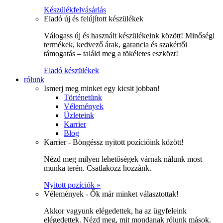
Készülékfelvásárlás
Eladó új és felújított készülékek
Válogass új és használt készülékeink között! Minőségi
termékek, kedvező árak, garancia és szakértői
támogatás – találd meg a tökéletes eszközt!
Eladó készülékek
rólunk
Ismerj meg minket egy kicsit jobban!
Történetünk
Vélemények
Üzleteink
Karrier
Blog
Karrier - Böngéssz nyitott pozícióink között!
Nézd meg milyen lehetőségek várnak nálunk most
munka terén. Csatlakozz hozzánk.
Nyitott pozíciók »
Vélemények - Ők már minket választottak!
Akkor vagyunk elégedettek, ha az ügyfeleink
elégedettek. Nézd meg, mit mondanak rólunk mások.