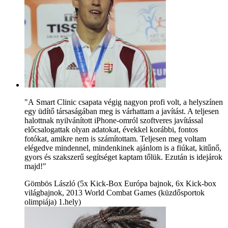
"A Smart Clinic csapata végig nagyon profi volt, a helyszínen
egy üdítő társaságában meg is várhattam a javítást. A teljesen
halottnak nyilvánított iPhone-omról szoftveres javítással
előcsalogattak olyan adatokat, évekkel korábbi, fontos
fotókat, amikre nem is számítottam. Teljesen meg voltam
elégedve mindennel, mindenkinek ajánlom is a fiúkat, kitűnő,
gyors és szakszerű segítséget kaptam tőlük. Ezután is idejárok
majd!"
Gömbös László (5x Kick-Box Európa bajnok, 6x Kick-box
világbajnok, 2013 World Combat Games (küzdősportok
olimpiája) 1.hely)