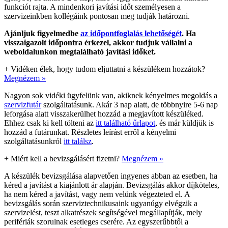
funkciót rajta. A mindenkori javítási időt személyesen a
szervizeinkben kollégáink pontosan meg tudják határozni.
Ajánljuk figyelmedbe
az időpontfoglalás lehetőségét
. Ha
visszaigazolt időpontra érkezel, akkor tudjuk vállalni a
weboldalunkon megtalálható javítási időket.
+
Vidéken élek, hogy tudom eljuttatni a készülékem hozzátok?
Megnézem »
Nagyon sok vidéki ügyfelünk van, akiknek kényelmes megoldás a
szervizfutár
szolgáltatásunk. Akár 3 nap alatt, de többnyire 5-6 nap
leforgása alatt visszakerülhet hozzád a megjavított készüléked.
Ehhez csak ki kell tölteni az
itt található űrlapot
, és már küldjük is
hozzád a futárunkat. Részletes leírást erről a kényelmi
szolgáltatásunkról
itt találsz
.
+
Miért kell a bevizsgálásért fizetni?
Megnézem »
A készülék bevizsgálása alapvetően ingyenes abban az esetben, ha
kéred a javítást a kiajánlott ár alapján. Bevizsgálás akkor díjköteles,
ha nem kéred a javítást, vagy nem velünk végezteted el. A
bevizsgálás során szerviztechnikusaink ugyanúgy elvégzik a
szervizelést, teszt alkatrészek segítségével megállapítják, mely
perifériák szorulnak esetleges cserére. Az egyszerűbbtől a