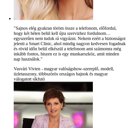
"Sajnos elég gyakran töröm össze a telefonom, előfordul,
hogy két héten belül kell újra szervizhez fordulnom…
egyszerűen nem tudok rá vigyázni. Nekem ezért a biztonságot
jelenti a Smart Clinic, ahol mindig nagyon kedvesen fogadnak
és rövid időn belül elkészül a telefonom ami számomra még
inkább fontos, hiszen ez is egy munkaeszköz, amit minden
nap használok."
Vasvári Vivien - magyar valóságshow-szereplő, modell,
üzletasszony, többszörös országos bajnok és magyar
válogatott síkfutó