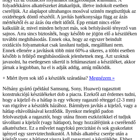
folyadékkáros alkatrészeket áttakarítjuk, illetve indokolt esetben
cseréljük. Az alaplapot ultrahangos mosóval szintén megtisztítjuk az
oxidrétegek döntő részétől. A javítás hatékonysága függ az ázás
mértékétől és az ázás óta eltelt időtől. Épp emiatt nincs előre
kalkulált ár, mivel minden helyzet más, sok befolyásoló tényező van
sajnos. Arra sincs biztosíték, hogy később ne jöjjön elő a készüléken
további meghibásodás. Ennek oka, hogy az egyszer beindult
oxidációs folyamatokat csak lassítani tudjuk, megállítani nem.
Ennek ellenére a javítások több mint 60%-a sikeres, a többi esetben
később is fellépő meghibásodások jelenhetnek meg. Azt szoktuk
javasolni, ha esetlegesen sikerül is feltámasztani a készüléket, akkor
járnak a legjobban, ha el is adják addig, amíg működik.
+
Miért ilyen sok idő a készülék száradása?
Megnézem »
Néhány gyártó (például Samsung, Sony, Huawei) ragasztott
konstrukciójú készülékeket dob a piacra. Ezekről azt érdemes tudni,
hogy a kijelző és a hátlap is egy vékony ragasztó réteggel (2-3 mm)
van rögzítve a készülék házához. Bármilyen javítás a kijelző, vagy a
hátlap eltávolításával kezdődik. Ilyenkor melegítő padon
felolvasztjuk a ragasztót, hogy utána finom eszközökkel el tudjuk
távolítani a kijelzőt (vagy hátlapot), hogy hozzáférjünk a cserélendő
alkatrészhez. Ez a művelet nagyfokú precizitást és sok gyakorlatot
igényel egy szerviztechnikustól. A hibás alkatrész cseréje után a
kijelzőt vagy a hátlapot vissza kell ragasztani a készülékbe. Ehhez