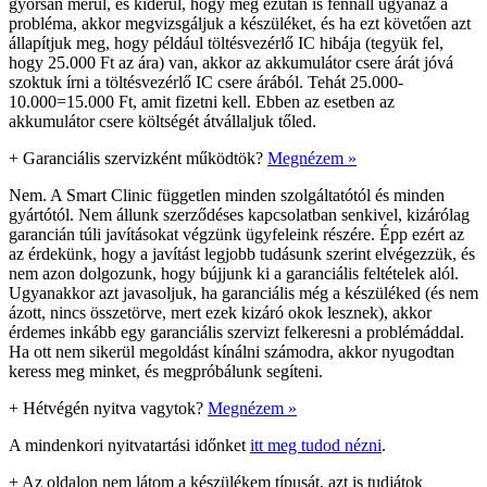
gyorsan merül, és kiderül, hogy még ezután is fennáll ugyanaz a
probléma, akkor megvizsgáljuk a készüléket, és ha ezt követően azt
állapítjuk meg, hogy például töltésvezérlő IC hibája (tegyük fel,
hogy 25.000 Ft az ára) van, akkor az akkumulátor csere árát jóvá
szoktuk írni a töltésvezérlő IC csere árából. Tehát 25.000-
10.000=15.000 Ft, amit fizetni kell. Ebben az esetben az
akkumulátor csere költségét átvállaljuk tőled.
+
Garanciális szervizként működtök?
Megnézem »
Nem. A Smart Clinic független minden szolgáltatótól és minden
gyártótól. Nem állunk szerződéses kapcsolatban senkivel, kizárólag
garancián túli javításokat végzünk ügyfeleink részére. Épp ezért az
az érdekünk, hogy a javítást legjobb tudásunk szerint elvégezzük, és
nem azon dolgozunk, hogy bújjunk ki a garanciális feltételek alól.
Ugyanakkor azt javasoljuk, ha garanciális még a készüléked (és nem
ázott, nincs összetörve, mert ezek kizáró okok lesznek), akkor
érdemes inkább egy garanciális szervizt felkeresni a problémáddal.
Ha ott nem sikerül megoldást kínálni számodra, akkor nyugodtan
keress meg minket, és megpróbálunk segíteni.
+
Hétvégén nyitva vagytok?
Megnézem »
A mindenkori nyitvatartási időnket
itt meg tudod nézni
.
+
Az oldalon nem látom a készülékem típusát, azt is tudjátok