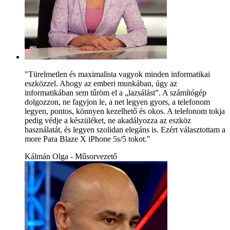
"Türelmetlen és maximalista vagyok minden informatikai
eszközzel. Ahogy az emberi munkában, úgy az
informatikában sem tűröm el a „lazsálást”. A számítógép
dolgozzon, ne fagyjon le, a net legyen gyors, a telefonom
legyen, pontos, könnyen kezelhető és okos. A telefonom tokja
pedig védje a készüléket, ne akadályozza az eszköz
használatát, és legyen szolidan elegáns is. Ezért választottam a
more Para Blaze X iPhone 5s/5 tokot."
Kálmán Olga - Műsorvezető