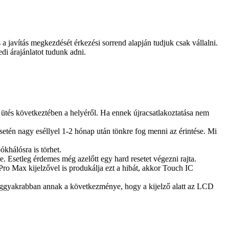
és a javítás megkezdését érkezési sorrend alapján tudjuk csak vállalni.
edi árajánlatot tudunk adni.
ütés következtében a helyéről. Ha ennek újracsatlakoztatása nem
 esetén nagy eséllyel 1-2 hónap után tönkre fog menni az érintése. Mi
khálósra is törhet.
e. Esetleg érdemes még azelőtt egy hard resetet végezni rajta.
ro Max kijelzővel is produkálja ezt a hibát, akkor Touch IC
 leggyakrabban annak a következménye, hogy a kijelző alatt az LCD