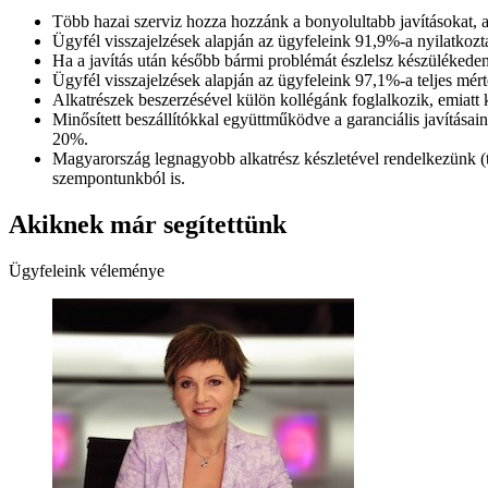
Több hazai szerviz hozza hozzánk a bonyolultabb javításokat, 
Ügyfél visszajelzések alapján az ügyfeleink 91,9%-a nyilatkozta
Ha a javítás után később bármi problémát észlelsz készülékeden
Ügyfél visszajelzések alapján az ügyfeleink 97,1%-a teljes mért
Alkatrészek beszerzésével külön kollégánk foglalkozik, emiatt
Minősített beszállítókkal együttműködve a garanciális javítása
20%.
Magyarország legnagyobb alkatrész készletével rendelkezünk (töb
szempontunkból is.
Akiknek már segítettünk
Ügyfeleink véleménye