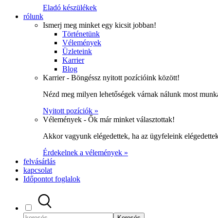
Eladó készülékek
rólunk
Ismerj meg minket egy kicsit jobban!
Történetünk
Vélemények
Üzleteink
Karrier
Blog
Karrier - Böngéssz nyitott pozícióink között!
Nézd meg milyen lehetőségek várnak nálunk most munka
Nyitott pozíciók »
Vélemények - Ők már minket választottak!
Akkor vagyunk elégedettek, ha az ügyfeleink elégedett
Érdekelnek a vélemények »
felvásárlás
kapcsolat
Időpontot foglalok
Keresés