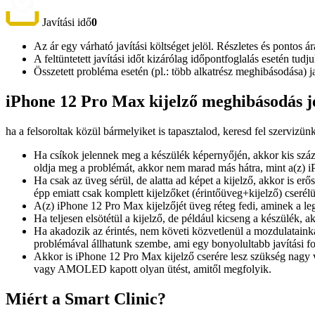
Javítási idő
0
Az ár egy várható javítási költséget jelöl. Részletes és pontos ár
A feltüntetett javítási időt kizárólag időpontfoglalás esetén tud
Összetett probléma esetén (pl.: több alkatrész meghibásodása) 
iPhone 12 Pro Max kijelző meghibásodás je
ha a felsoroltak közül bármelyiket is tapasztalod, keresd fel szervizün
Ha csíkok jelennek meg a készülék képernyőjén, akkor kis száz
oldja meg a problémát, akkor nem marad más hátra, mint a(z) i
Ha csak az üveg sérül, de alatta ad képet a kijelző, akkor is er
épp emiatt csak komplett kijelzőket (érintőüveg+kijelző) cserél
A(z) iPhone 12 Pro Max kijelzőjét üveg réteg fedi, aminek a l
Ha teljesen elsötétül a kijelző, de például kicseng a készülék,
Ha akadozik az érintés, nem követi közvetlenül a mozdulatainka
problémával állhatunk szembe, ami egy bonyolultabb javítási fo
Akkor is iPhone 12 Pro Max kijelző cserére lesz szükség nagy 
vagy AMOLED kapott olyan ütést, amitől megfolyik.
Miért a Smart Clinic?