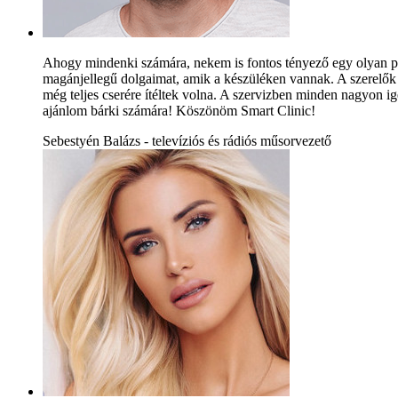
Ahogy mindenki számára, nekem is fontos tényező egy olyan pri
magánjellegű dolgaimat, amik a készüléken vannak. A szerelők a
még teljes cserére ítéltek volna. A szervizben minden nagyon ig
ajánlom bárki számára! Köszönöm Smart Clinic!
Sebestyén Balázs - televíziós és rádiós műsorvezető