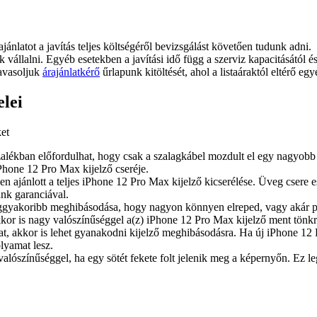
ajánlatot a javítás teljes költségéről bevizsgálást követően tudunk adni.
juk vállalni. Egyéb esetekben a javítási idő függ a szerviz kapacitásától 
javasoljuk
árajánlatkérő
űrlapunk kitöltését, ahol a listaáraktól eltérő egy
lei
ket
alékban előfordulhat, hogy csak a szalagkábel mozdult el egy nagyobb 
Phone 12 Pro Max kijelző cseréje.
ősen ajánlott a teljes iPhone 12 Pro Max kijelző kicserélése. Üveg csere
ünk garanciával.
eggyakoribb meghibásodása, hogy nagyon könnyen elreped, vagy akár pó
 akkor is nagy valószínűséggel a(z) iPhone 12 Pro Max kijelző ment tönkr
t, akkor is lehet gyanakodni kijelző meghibásodásra. Ha új iPhone 12 P
lyamat lesz.
valószínűséggel, ha egy sötét fekete folt jelenik meg a képernyőn. Ez