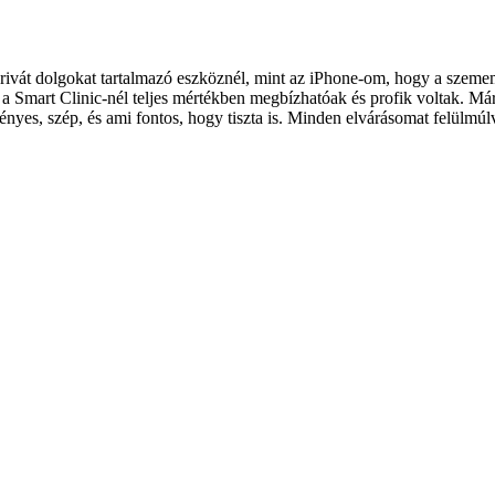
vát dolgokat tartalmazó eszköznél, mint az iPhone-om, hogy a szemem el
 Smart Clinic-nél teljes mértékben megbízhatóak és profik voltak. Már 
ényes, szép, és ami fontos, hogy tiszta is. Minden elvárásomat felülmúl