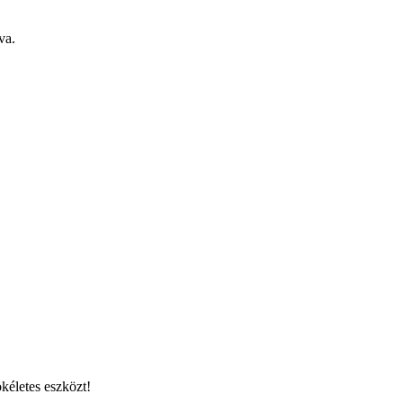
va.
kéletes eszközt!