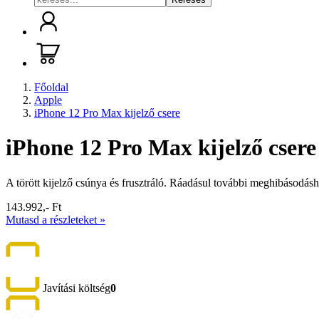
Főoldal
Apple
iPhone 12 Pro Max kijelző csere
iPhone 12 Pro Max kijelző csere
A törött kijelző csúnya és frusztráló. Ráadásul további meghibásodásh
143.992,- Ft
Mutasd a részleteket »
Javítási költség
0