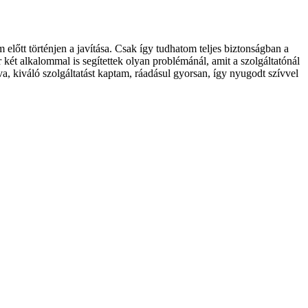
őtt történjen a javítása. Csak így tudhatom teljes biztonságban a
két alkalommal is segítettek olyan problémánál, amit a szolgáltatónál
va, kiváló szolgáltatást kaptam, ráadásul gyorsan, így nyugodt szívvel