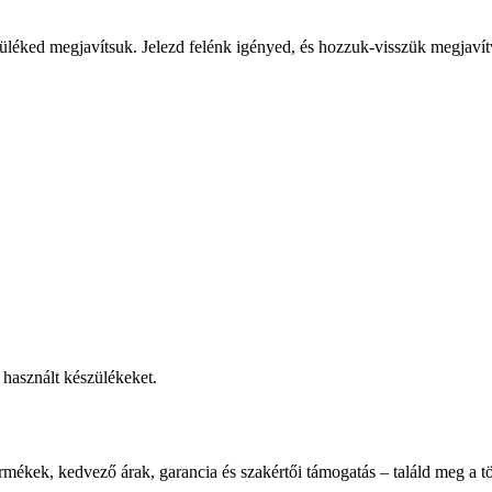
üléked megjavítsuk. Jelezd felénk igényed, és hozzuk-visszük megjavít
használt készülékeket.
rmékek, kedvező árak, garancia és szakértői támogatás – találd meg a tö