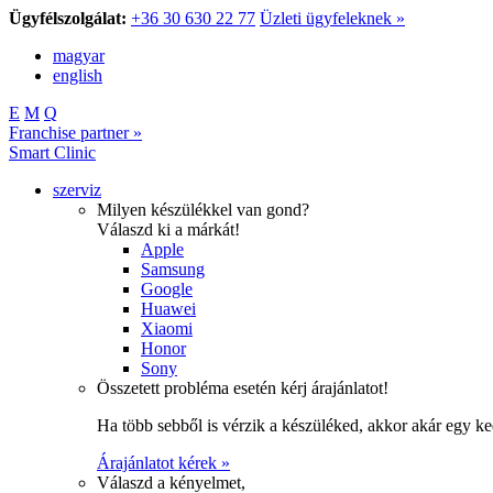
Ügyfélszolgálat:
+36 30 630 22 77
Üzleti ügyfeleknek »
magyar
english
E
M
Q
Franchise partner »
Smart Clinic
szerviz
Milyen készülékkel van gond?
Válaszd ki a márkát!
Apple
Samsung
Google
Huawei
Xiaomi
Honor
Sony
Összetett probléma esetén kérj árajánlatot!
Ha több sebből is vérzik a készüléked, akkor akár egy k
Árajánlatot kérek »
Válaszd a kényelmet,