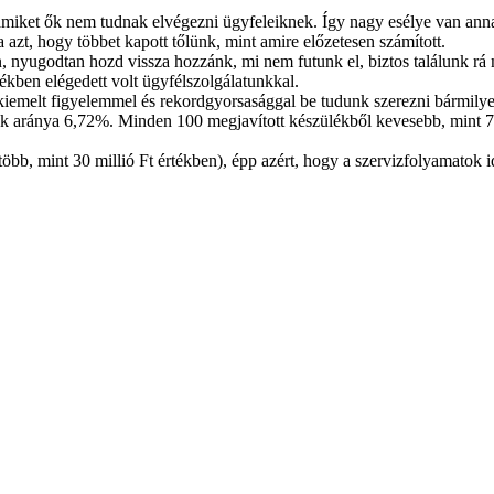
amiket ők nem tudnak elvégezni ügyfeleiknek. Így nagy esélye van anna
 azt, hogy többet kapott tőlünk, mint amire előzetesen számított.
, nyugodtan hozd vissza hozzánk, mi nem futunk el, biztos találunk rá
ékben elégedett volt ügyfélszolgálatunkkal.
 kiemelt figyelemmel és rekordgyorsasággal be tudunk szerezni bármilye
ink aránya 6,72%. Minden 100 megjavított készülékből kevesebb, mint 7
b, mint 30 millió Ft értékben), épp azért, hogy a szervizfolyamatok id