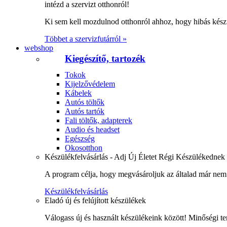
intézd a szervizt otthonról!
Ki sem kell mozdulnod otthonról ahhoz, hogy hibás kész
Többet a szervizfutárról »
webshop
Kiegészítő, tartozék
Tokok
Kijelzővédelem
Kábelek
Autós töltők
Autós tartók
Fali töltők, adapterek
Audio és headset
Egészség
Okosotthon
Készülékfelvásárlás - Adj Új Életet Régi Készülékednek
A program célja, hogy megvásároljuk az általad már nem 
Készülékfelvásárlás
Eladó új és felújított készülékek
Válogass új és használt készülékeink között! Minőségi te