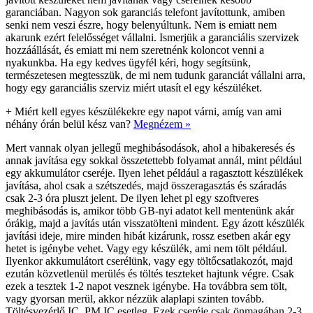
garanciában. Nagyon sok garanciás telefont javítottunk, amiben
senki nem veszi észre, hogy belenyúltunk. Nem is emiatt nem
akarunk ezért felelősséget vállalni. Ismerjük a garanciális szervizek
hozzáállását, és emiatt mi nem szeretnénk koloncot venni a
nyakunkba. Ha egy kedves ügyfél kéri, hogy segítsünk,
természetesen megtesszük, de mi nem tudunk garanciát vállalni arra,
hogy egy garanciális szerviz miért utasít el egy készüléket.
+
Miért kell egyes készülékekre egy napot várni, amíg van ami
néhány órán belül kész van?
Megnézem »
Mert vannak olyan jellegű meghibásodások, ahol a hibakeresés és
annak javítása egy sokkal összetettebb folyamat annál, mint például
egy akkumulátor cseréje. Ilyen lehet például a ragasztott készülékek
javítása, ahol csak a szétszedés, majd összeragasztás és száradás
csak 2-3 óra pluszt jelent. De ilyen lehet pl egy szoftveres
meghibásodás is, amikor több GB-nyi adatot kell mentenünk akár
órákig, majd a javítás után visszatölteni mindent. Egy ázott készülék
javítási ideje, mire minden hibát kizárunk, rossz esetben akár egy
hetet is igénybe vehet. Vagy egy készülék, ami nem tölt például.
Ilyenkor akkumulátort cserélünk, vagy egy töltőcsatlakozót, majd
ezután közvetlenül merülés és töltés teszteket hajtunk végre. Csak
ezek a tesztek 1-2 napot vesznek igénybe. Ha továbbra sem tölt,
vagy gyorsan merül, akkor nézzük alaplapi szinten tovább.
Töltésvezérlő IC, PM IC esetleg. Ezek cseréje csak önmagában 2-3