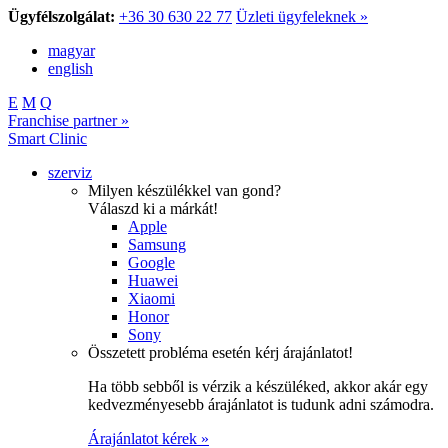
Ügyfélszolgálat:
+36 30 630 22 77
Üzleti ügyfeleknek »
magyar
english
E
M
Q
Franchise partner »
Smart Clinic
szerviz
Milyen készülékkel van gond?
Válaszd ki a márkát!
Apple
Samsung
Google
Huawei
Xiaomi
Honor
Sony
Összetett probléma esetén kérj árajánlatot!
Ha több sebből is vérzik a készüléked, akkor akár egy
kedvezményesebb árajánlatot is tudunk adni számodra.
Árajánlatot kérek »