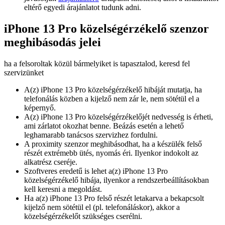
eltérő egyedi árajánlatot tudunk adni.
iPhone 13 Pro közelségérzékelő szenzor
meghibásodás jelei
ha a felsoroltak közül bármelyiket is tapasztalod, keresd fel
szervizünket
A(z) iPhone 13 Pro közelségérzékelő hibáját mutatja, ha
telefonálás közben a kijelző nem zár le, nem sötétül el a
képernyő.
A(z) iPhone 13 Pro közelségérzékelőjét nedvesség is érheti,
ami zárlatot okozhat benne. Beázás esetén a lehető
leghamarabb tanácsos szervizhez fordulni.
A proximity szenzor meghibásodhat, ha a készülék felső
részét extrémebb ütés, nyomás éri. Ilyenkor indokolt az
alkatrész cseréje.
Szoftveres eredetű is lehet a(z) iPhone 13 Pro
közelségérzékelő hibája, ilyenkor a rendszerbeállításokban
kell keresni a megoldást.
Ha a(z) iPhone 13 Pro felső részét letakarva a bekapcsolt
kijelző nem sötétül el (pl. telefonáláskor), akkor a
közelségérzékelőt szükséges cserélni.