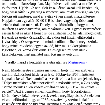
óra munka mikroszkóp alatt. Majd következik ismét a merülés és
töltés teszt. Újabb 1-2 nap. Sok készüléknél azzal kell kezdenünk,
hogy visszaállítjuk gyárilag a szoftvert, ami miatt szükség van egy
biztonsági mentésre, majd a javítás végén annak visszatöltésére.
Napjainkban egy akár 50-60 GB is lehet, vagy még több, ami
szintén órákban mérhető. De olyan is előfordulhat, hogy nincs
raktáron az adott alkatrész, amire várnunk kell. Egyedi beszerzések
esetén lehet ez akár 1 hónap is, de általában 1-2 hét alatt megoldjuk.
Ha ezek az esetek összeadódnak, akkor tud igazán elhúzódni a
javítás ideje. Összegezve, mi minden tőlünk telhetőt megteszünk,
hogy minél rövidebb legyen az idő, hisz mi is akkor járunk a
legjobban, ez közös érdekünk. Feleslegesen mi sem ülünk
készülékeken, mert magától nem fog meggyógyulni.
+
Vízálló marad a készülék a javítás után is?
Megnézem »
Nem. Mindenesetre érdemes megnézni, hogy milyen szabvány
szerinti vízállóságot hirdet a gyártó. Többnyire IP67 minősítést
kapnak a készülékek, aminél a az első szám, a 6-os azt jelenti, hogy
"Teljes mértékben védett por ellen", a második szám, a 7-es pedig
"Vízbe merülés ellen védett korlátozott ideig (0,15–1 m között 30
percig)". Azt érdemes ehhez hozzátenni, hogy laboratóriumi
körülmények között érvényesek ezek a megállapítások. Az életben
viszont előfordul, hogy az IP67-es szabvány szerint kialakított
készülék épp úgy be tud ázni. Ilyenkor a folyadékjelző indikátorok