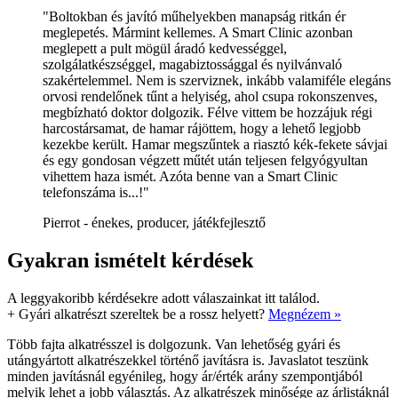
"Boltokban és javító műhelyekben manapság ritkán ér
meglepetés. Mármint kellemes. A Smart Clinic azonban
meglepett a pult mögül áradó kedvességgel,
szolgálatkészséggel, magabiztossággal és nyilvánvaló
szakértelemmel. Nem is szerviznek, inkább valamiféle elegáns
orvosi rendelőnek tűnt a helyiség, ahol csupa rokonszenves,
megbízható doktor dolgozik. Félve vittem be hozzájuk régi
harcostársamat, de hamar rájöttem, hogy a lehető legjobb
kezekbe került. Hamar megszűntek a riasztó kék-fekete sávjai
és egy gondosan végzett műtét után teljesen felgyógyultan
vihettem haza ismét. Azóta benne van a Smart Clinic
telefonszáma is...!"
Pierrot - énekes, producer, játékfejlesztő
Gyakran ismételt kérdések
A leggyakoribb kérdésekre adott válaszainkat itt találod.
+
Gyári alkatrészt szereltek be a rossz helyett?
Megnézem »
Több fajta alkatrésszel is dolgozunk. Van lehetőség gyári és
utángyártott alkatrészekkel történő javításra is. Javaslatot teszünk
minden javításnál egyénileg, hogy ár/érték arány szempontjából
melyik lehet a jobb választás. Az alkatrészek minősége az árlistáknál