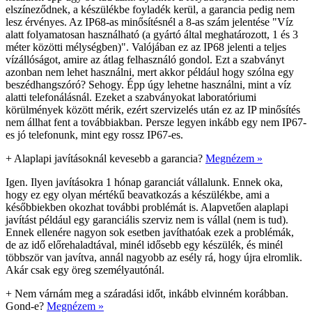
elszíneződnek, a készülékbe foyladék kerül, a garancia pedig nem
lesz érvényes. Az IP68-as minősítésnél a 8-as szám jelentése "Víz
alatt folyamatosan használható (a gyártó által meghatározott, 1 és 3
méter közötti mélységben)". Valójában ez az IP68 jelenti a teljes
vízállóságot, amire az átlag felhasználó gondol. Ezt a szabványt
azonban nem lehet használni, mert akkor például hogy szólna egy
beszédhangszóró? Sehogy. Épp úgy lehetne használni, mint a víz
alatti telefonálásnál. Ezeket a szabványokat laboratóriumi
körülmények között mérik, ezért szervizelés után ez az IP minősítés
nem állhat fent a továbbiakban. Persze legyen inkább egy nem IP67-
es jó telefonunk, mint egy rossz IP67-es.
+
Alaplapi javításoknál kevesebb a garancia?
Megnézem »
Igen. Ilyen javításokra 1 hónap garanciát vállalunk. Ennek oka,
hogy ez egy olyan mértékű beavatkozás a készülékbe, ami a
későbbiekben okozhat további problémát is. Alapvetően alaplapi
javítást például egy garanciális szerviz nem is vállal (nem is tud).
Ennek ellenére nagyon sok esetben javíthatóak ezek a problémák,
de az idő előrehaladtával, minél idősebb egy készülék, és minél
többször van javítva, annál nagyobb az esély rá, hogy újra elromlik.
Akár csak egy öreg személyautónál.
+
Nem várnám meg a száradási időt, inkább elvinném korábban.
Gond-e?
Megnézem »