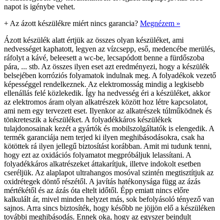
napot is igénybe vehet.
+
Az ázott készülékre miért nincs garancia?
Megnézem »
Ázott készülék alatt értjük az összes olyan készüléket, ami
nedvességet kaphatott, legyen az vízcsepp, eső, medencébe merülés,
ráfolyt a kávé, beleesett a wc-be, lecsapódott benne a fürdőszoba
pára, ... stb. Az összes ilyen eset azt eredményezi, hogy a készülék
belsejében korróziós folyamatok indulnak meg. A folyadékok vezető
képességgel rendelkeznek. Az elektromosság mindig a legkisebb
ellenállás felé közlekedik. Így ha nedvesség éri a készüléket, akkor
az elektromos áram olyan alkatrészek között hoz létre kapcsolatot,
ami nem egy tervezett eset. Ilyenkor az alkatrészek túlműködnek és
tönkreteszik a készüléket. A folyadékkáros készülékek
tulajdonosainak kezét a gyártók és mobilszolgáltatók is elengedik. A
termék garanciája nem terjed ki ilyen meghibásodásokra, csak ha
kötöttek rá ilyen jellegű biztosítást korábban. Amit mi tudunk tenni,
hogy ezt az oxidációs folyamatot megpróbáljuk lelassítani. A
folyadékkáros alkatrészeket áttakarítjuk, illetve indokolt esetben
cseréljük. Az alaplapot ultrahangos mosóval szintén megtisztítjuk az
oxidrétegek döntő részétől. A javítás hatékonysága függ az ázás
mértékétől és az ázás óta eltelt időtől. Épp emiatt nincs előre
kalkulált ár, mivel minden helyzet más, sok befolyásoló tényező van
sajnos. Arra sincs biztosíték, hogy később ne jöjjön elő a készüléken
további meghibásodás. Ennek oka, hogy az egyszer beindult