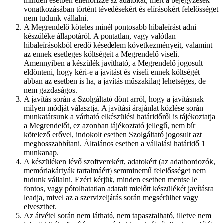
minden esetben ellenőrizze az adatokat, mert a bejegyzések
vonatkozásában történt tévedésekért és elírásokért felelősséget
nem tudunk vállalni.
A Megrendelő köteles minél pontosabb hibaleírást adni
készüléke állapotáról. A pontatlan, vagy valótlan
hibaleírásokból eredő késedelem következményeit, valamint
az ennek esetleges költségeit a Megrendelő viseli.
Amennyiben a készülék javítható, a Megrendelő jogosult
eldönteni, hogy kéri-e a javítást és viseli ennek költségét
abban az esetben is ha, a javítás műszakilag lehetséges, de
nem gazdaságos.
A javítás során a Szolgáltató dönt arról, hogy a javításnak
milyen módját választja. A javítási árajánlat közlése során
munkatársunk a várható elkészülési határidőről is tájékoztatja
a Megrendelőt, ez azonban tájékoztató jellegű, nem bír
kötelező erővel, indokolt esetben Szolgáltató jogosult azt
meghosszabbítani. Általános esetben a vállalási határidő 1
munkanap.
A készüléken lévő szoftverekért, adatokért (az adathordozók,
memóriakártyák tartalmáért) semminemű felelősséget nem
tudunk vállalni. Ezért kérjük, minden esetben mentse le
fontos, vagy pótolhatatlan adatait mielőtt készülékét javításra
leadja, mivel az a szervizeljárás során megsérülhet vagy
elveszthet.
Az átvétel során nem látható, nem tapasztalható, illetve nem