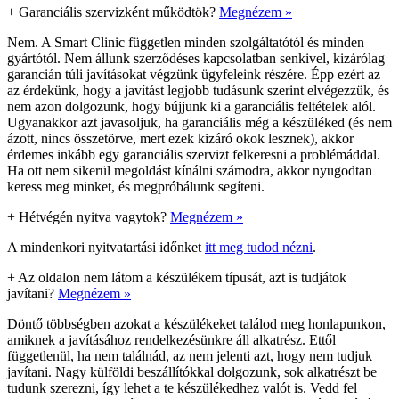
+
Garanciális szervizként működtök?
Megnézem »
Nem. A Smart Clinic független minden szolgáltatótól és minden
gyártótól. Nem állunk szerződéses kapcsolatban senkivel, kizárólag
garancián túli javításokat végzünk ügyfeleink részére. Épp ezért az
az érdekünk, hogy a javítást legjobb tudásunk szerint elvégezzük, és
nem azon dolgozunk, hogy bújjunk ki a garanciális feltételek alól.
Ugyanakkor azt javasoljuk, ha garanciális még a készüléked (és nem
ázott, nincs összetörve, mert ezek kizáró okok lesznek), akkor
érdemes inkább egy garanciális szervizt felkeresni a problémáddal.
Ha ott nem sikerül megoldást kínálni számodra, akkor nyugodtan
keress meg minket, és megpróbálunk segíteni.
+
Hétvégén nyitva vagytok?
Megnézem »
A mindenkori nyitvatartási időnket
itt meg tudod nézni
.
+
Az oldalon nem látom a készülékem típusát, azt is tudjátok
javítani?
Megnézem »
Döntő többségben azokat a készülékeket találod meg honlapunkon,
amiknek a javításához rendelkezésünkre áll alkatrész. Ettől
függetlenül, ha nem találnád, az nem jelenti azt, hogy nem tudjuk
javítani. Nagy külföldi beszállítókkal dolgozunk, sok alkatrészt be
tudunk szerezni, így lehet a te készülékedhez valót is. Vedd fel