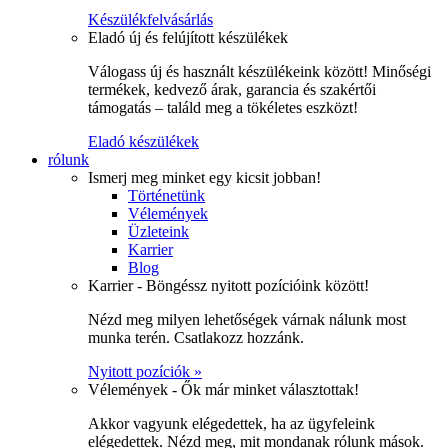
Készülékfelvásárlás
Eladó új és felújított készülékek
Válogass új és használt készülékeink között! Minőségi
termékek, kedvező árak, garancia és szakértői
támogatás – találd meg a tökéletes eszközt!
Eladó készülékek
rólunk
Ismerj meg minket egy kicsit jobban!
Történetünk
Vélemények
Üzleteink
Karrier
Blog
Karrier - Böngéssz nyitott pozícióink között!
Nézd meg milyen lehetőségek várnak nálunk most
munka terén. Csatlakozz hozzánk.
Nyitott pozíciók »
Vélemények - Ők már minket választottak!
Akkor vagyunk elégedettek, ha az ügyfeleink
elégedettek. Nézd meg, mit mondanak rólunk mások.