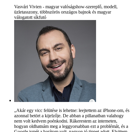
Vasvári Vivien - magyar valóságshow-szereplő, modell,
üzletasszony, többszörös országos bajnok és magyar
válogatott síkfutó
„Akár egy vicc felütése is lehetne: leejtettem az iPhone-om, és
azonnal betört a kijelzője. De abban a pillanatban valahogy
nem volt kedvem poénkodni. Rákerestem az interneten,
hogyan oldhatnám meg a leggyorsabban ezt a problémát, és a
Google ismét a barátom volt, nagyon jó tippet adott. Elvittem