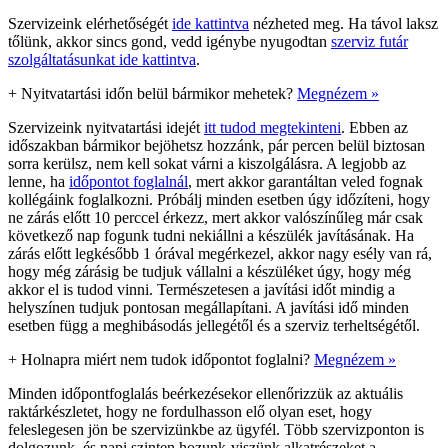
Szervizeink elérhetőségét
ide kattintva
nézheted meg. Ha távol laksz
tőlünk, akkor sincs gond, vedd igénybe nyugodtan
szerviz futár
szolgáltatásunkat ide kattintva
.
+
Nyitvatartási időn belül bármikor mehetek?
Megnézem »
Szervizeink nyitvatartási idejét
itt tudod megtekinteni
. Ebben az
időszakban bármikor bejöhetsz hozzánk, pár percen belül biztosan
sorra kerülsz, nem kell sokat várni a kiszolgálásra. A legjobb az
lenne, ha
időpontot foglalnál
, mert akkor garantáltan veled fognak
kollégáink foglalkozni. Próbálj minden esetben úgy időzíteni, hogy
ne zárás előtt 10 perccel érkezz, mert akkor valószínűleg már csak
következő nap fogunk tudni nekiállni a készülék javításának. Ha
zárás előtt legkésőbb 1 órával megérkezel, akkor nagy esély van rá,
hogy még zárásig be tudjuk vállalni a készüléket úgy, hogy még
akkor el is tudod vinni. Természetesen a javítási időt mindig a
helyszínen tudjuk pontosan megállapítani. A javítási idő minden
esetben függ a meghibásodás jellegétől és a szerviz terheltségétől.
+
Holnapra miért nem tudok időpontot foglalni?
Megnézem »
Minden időpontfoglalás beérkezésekor ellenőrizzük az aktuális
raktárkészletet, hogy ne fordulhasson elő olyan eset, hogy
feleslegesen jön be szervizünkbe az ügyfél. Több szervizponton is
dolgozunk, és napi szinten hozunk-viszünk alkatrészeket a