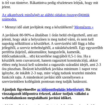
is fel van tüntetve. Rákattintva pedig részletesen leírjuk, hogy mit
jelent.
Az alkatrészek minőségét az alábbi oldalon összegyűjtöttük
számodra.
+
Mennyi idő alatt javítjátok meg a készülékem?
Megnézem »
A javítások 80-90%-a általában 1 órán belül elvégezhető, ami azt
jelenti, hogy akár a helyszínen is meg tudod várni, és nem kell
napokig nélkülözni a készüléket. A szervizelési idő függ a hiba
jellegétől, a szerviz terheltségétől, a raktárkészlettől. Egy egyszerűbb
periféria (kijelző, akkumulátor, hangszórók, kamerák,
töltőcsatlakozók... stb) kicserélése nagyjából 0,5-1 óra. Ha a
készülék nem csavarozott, hanem ragasztott konstrukciójú, akkor
ehhez még hozzá kell számolni a ragasztás száradási idejét, ami 2-3
óra pluszban. Beázott készülékek javítása minimum 1 napot vesz
igénybe, de inkább 2-3 nap, mire végig tudunk tesztelni minden
funkciót rajta. A mindenkori javítási időt személyesen a
szervizeinkben kollégáink pontosan meg tudják határozni.
Ajánljuk figyelmedbe
az időpontfoglalás lehetőségét
. Ha
visszaigazolt időpontra érkezel, akkor tudjuk vállalni a
weboldalunkon megtalálható javítási időket.