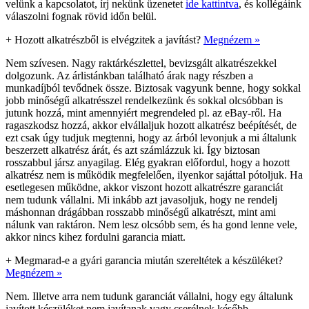
velünk a kapcsolatot, írj nekünk üzenetet
ide kattintva
, és kollégáink
válaszolni fognak rövid időn belül.
+
Hozott alkatrészből is elvégzitek a javítást?
Megnézem »
Nem szívesen. Nagy raktárkészlettel, bevizsgált alkatrészekkel
dolgozunk. Az árlistánkban található árak nagy részben a
munkadíjból tevődnek össze. Biztosak vagyunk benne, hogy sokkal
jobb minőségű alkatrésszel rendelkezünk és sokkal olcsóbban is
jutunk hozzá, mint amennyiért megrendeled pl. az eBay-ről. Ha
ragaszkodsz hozzá, akkor elvállaljuk hozott alkatrész beépítését, de
ezt csak úgy tudjuk megtenni, hogy az árból levonjuk a mi általunk
beszerzett alkatrész árát, és azt számlázzuk ki. Így biztosan
rosszabbul jársz anyagilag. Elég gyakran előfordul, hogy a hozott
alkatrész nem is működik megfelelően, ilyenkor sajáttal pótoljuk. Ha
esetlegesen működne, akkor viszont hozott alkatrészre garanciát
nem tudunk vállalni. Mi inkább azt javasoljuk, hogy ne rendelj
máshonnan drágábban rosszabb minőségű alkatrészt, mint ami
nálunk van raktáron. Nem lesz olcsóbb sem, és ha gond lenne vele,
akkor nincs kihez fordulni garancia miatt.
+
Megmarad-e a gyári garancia miután szereltétek a készüléket?
Megnézem »
Nem. Illetve arra nem tudunk garanciát vállalni, hogy egy általunk
javított készüléket nem javítanak vagy cserélnek később