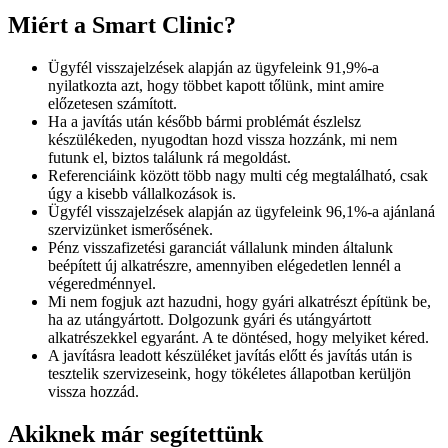
Miért a Smart Clinic?
Ügyfél visszajelzések alapján az ügyfeleink 91,9%-a
nyilatkozta azt, hogy többet kapott tőlünk, mint amire
előzetesen számított.
Ha a javítás után később bármi problémát észlelsz
készülékeden, nyugodtan hozd vissza hozzánk, mi nem
futunk el, biztos találunk rá megoldást.
Referenciáink között több nagy multi cég megtalálható, csak
úgy a kisebb vállalkozások is.
Ügyfél visszajelzések alapján az ügyfeleink 96,1%-a ajánlaná
szervizünket ismerősének.
Pénz visszafizetési garanciát vállalunk minden általunk
beépített új alkatrészre, amennyiben elégedetlen lennél a
végeredménnyel.
Mi nem fogjuk azt hazudni, hogy gyári alkatrészt építünk be,
ha az utángyártott. Dolgozunk gyári és utángyártott
alkatrészekkel egyaránt. A te döntésed, hogy melyiket kéred.
A javításra leadott készüléket javítás előtt és javítás után is
tesztelik szervizeseink, hogy tökéletes állapotban kerüljön
vissza hozzád.
Akiknek már segítettünk