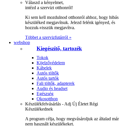
Válaszd a kényelmet,
intézd a szervizt otthonról!
Ki sem kell mozdulnod otthonról ahhoz, hogy hibás
készüléked megjavítsuk. Jelezd felénk igényed, és
hozzuk-visszük megjavítva.
Többet a szervizfutárról »
webshop
Kiegészítő, tartozék
Tokok
Kijelzővédelem
Kábelek
Autós töltők
Autós tartók
Fali töltők, adapterek
Audio és headset
Egészség
Okosotthon
Készülékfelvásárlás - Adj Új Életet Régi
Készülékednek
A program célja, hogy megvásároljuk az általad már
nem használt készülékeket.