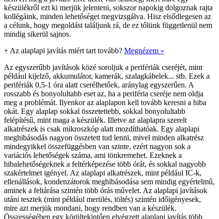
készülékről ezt ki merjük jelenteni, sokszor napokig dolgoznak rajta
kollégáink, minden lehetőséget megvizsgálva. Hisz elsődlegesen az
a célunk, hogy megoldást találjunk rá, de ez tőlünk függetlenül nem
mindig sikerül sajnos.
+
Az alaplapi javítás miért tart tovább?
Megnézem »
Az egyszerűbb javítások közé soroljuk a perifériák cseréjét, mint
például kijelző, akkumulátor, kamerák, szalagkábelek... stb. Ezek a
perifériák 0,5-1 óra alatt cserélhetőek, aránylag egyszerűen. A
rosszabb és bonyolultabb eset az, ha a periféria cseréje nem oldja
meg a problémát. Ilyenkor az alaplapon kell tovább keresni a hiba
okát. Egy alaplap sokkal összetettebb, sokkal bonyolultabb
felépítésű, mint maga a készülék. Illetve az alaplapra szerelt
alkatrészek is csak mikroszkóp alatt mozdíthatóak. Egy alaplapi
meghibásodás nagyon összetett tud lenni, mivel minden alkatrész
mindegyikkel összefüggésben van szinte, ezért nagyon sok a
variációs lehetőségek száma, ami tönkremehet. Ezeknek a
hibalehetőségeknek a feltérképezése több órát, és sokkal nagyobb
szakértelmet igényel. Az alaplapi alkatrészek, mint például IC-k,
ellenállások, kondenzátorok meghibásodása sem mindig egyértelmű,
aminek a feltárása szintén több órás művelet. Az alaplapi javítások
utáni tesztek (mint például merülés, töltés) szintén időigényesek,
mire azt merjük mondani, hogy rendben van a készülék.
Összességében egy körültekintően elvégzett alaplapi javítás több