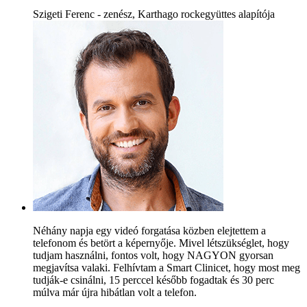
Szigeti Ferenc - zenész, Karthago rockegyüttes alapítója
Néhány napja egy videó forgatása közben elejtettem a
telefonom és betört a képernyője. Mivel létszükséglet, hogy
tudjam használni, fontos volt, hogy NAGYON gyorsan
megjavítsa valaki. Felhívtam a Smart Clinicet, hogy most meg
tudják-e csinálni, 15 perccel később fogadtak és 30 perc
múlva már újra hibátlan volt a telefon.