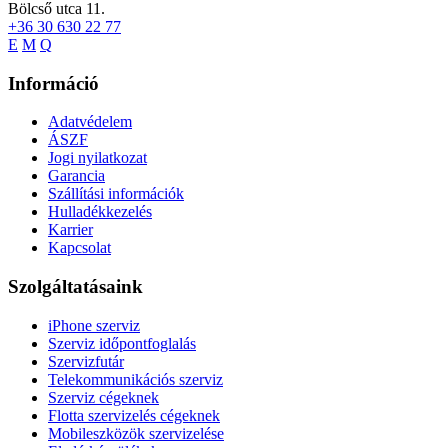
Bölcső utca 11.
+36 30 630 22 77
E
M
Q
Információ
Adatvédelem
ÁSZF
Jogi nyilatkozat
Garancia
Szállítási információk
Hulladékkezelés
Karrier
Kapcsolat
Szolgáltatásaink
iPhone szerviz
Szerviz időpontfoglalás
Szervizfutár
Telekommunikációs szerviz
Szerviz cégeknek
Flotta szervizelés cégeknek
Mobileszközök szervizelése