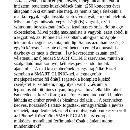
’80-as évekbeli koncertjeit, koszos, hideg, utcai fülkékből
intéztem, rettenetes küszködések árán. (250 koncertet éves
átlagban!) Aki ezt nem élte meg, az nem is tudja értékelni a
mai kor egyik legfantasztikusabb vívmányát, a mobil telefont.
Mivel amúgy műszaki végzettségű (is) vagyok, ezért
számomra borzasztóan értékes, izgalmas és óriási dolog egy
okostelefon. Mivel pedig maximalista is vagyok, ezért abból is
a legjobbat, az iPhone-t választottam, ahogyan az Apple
telefonok megjelenése óta, mindig. Sajnos azonban leesés, és
egyéb károsodás szinte elkerülhetetlen ennél a típusnál is,
úgyhogy ez meg is történt... Így keveredtem azután, totál
véletlenül, az újbudai SMART CLINIC szervizbe, miután a
szolgáltatómnál könnyű, kéthetes javítási időt tudtak
ajánlani…. A mai kor emberének ez egy tragédia! Ezzel
szemben a SMART CLINIC-nél, a legnagyobb
meglepetésemre fél órát(!!) ígértek a komplett kijelző
cseréjére! El se hittem, hogy ilyen van! ….és ami a
legfontosabb: itt nincs olyan, hogy valahová elküldik, ahol
ismeretlenek kezén forog a telefon és nem tudható, ki, miért
láthatja az ember privát és bizalmas dolgait…. A szervizben
kedves, hozzáértő fiatalok fogadtak, elmagyarázták a javítás
menetét, majd leültettek és fél óra múlva, valóban készen volt
az iPhone! Köszönöm SMART CLINIC, ez európai
működés, mondhatni férfimunka! Csak ajánlani tudom
mindenkinek!"