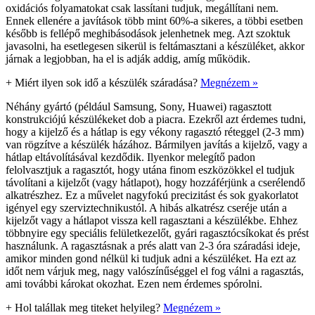
oxidációs folyamatokat csak lassítani tudjuk, megállítani nem.
Ennek ellenére a javítások több mint 60%-a sikeres, a többi esetben
később is fellépő meghibásodások jelenhetnek meg. Azt szoktuk
javasolni, ha esetlegesen sikerül is feltámasztani a készüléket, akkor
járnak a legjobban, ha el is adják addig, amíg működik.
+
Miért ilyen sok idő a készülék száradása?
Megnézem »
Néhány gyártó (például Samsung, Sony, Huawei) ragasztott
konstrukciójú készülékeket dob a piacra. Ezekről azt érdemes tudni,
hogy a kijelző és a hátlap is egy vékony ragasztó réteggel (2-3 mm)
van rögzítve a készülék házához. Bármilyen javítás a kijelző, vagy a
hátlap eltávolításával kezdődik. Ilyenkor melegítő padon
felolvasztjuk a ragasztót, hogy utána finom eszközökkel el tudjuk
távolítani a kijelzőt (vagy hátlapot), hogy hozzáférjünk a cserélendő
alkatrészhez. Ez a művelet nagyfokú precizitást és sok gyakorlatot
igényel egy szerviztechnikustól. A hibás alkatrész cseréje után a
kijelzőt vagy a hátlapot vissza kell ragasztani a készülékbe. Ehhez
többnyire egy speciális felületkezelőt, gyári ragasztócsíkokat és prést
használunk. A ragasztásnak a prés alatt van 2-3 óra száradási ideje,
amikor minden gond nélkül ki tudjuk adni a készüléket. Ha ezt az
időt nem várjuk meg, nagy valószínűséggel el fog válni a ragasztás,
ami további károkat okozhat. Ezen nem érdemes spórolni.
+
Hol talállak meg titeket helyileg?
Megnézem »