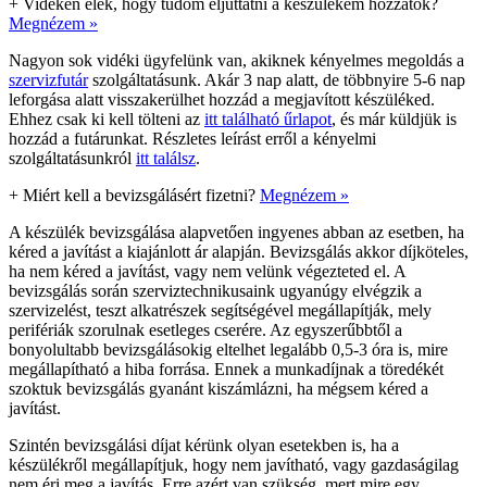
+
Vidéken élek, hogy tudom eljuttatni a készülékem hozzátok?
Megnézem »
Nagyon sok vidéki ügyfelünk van, akiknek kényelmes megoldás a
szervizfutár
szolgáltatásunk. Akár 3 nap alatt, de többnyire 5-6 nap
leforgása alatt visszakerülhet hozzád a megjavított készüléked.
Ehhez csak ki kell tölteni az
itt található űrlapot
, és már küldjük is
hozzád a futárunkat. Részletes leírást erről a kényelmi
szolgáltatásunkról
itt találsz
.
+
Miért kell a bevizsgálásért fizetni?
Megnézem »
A készülék bevizsgálása alapvetően ingyenes abban az esetben, ha
kéred a javítást a kiajánlott ár alapján. Bevizsgálás akkor díjköteles,
ha nem kéred a javítást, vagy nem velünk végezteted el. A
bevizsgálás során szerviztechnikusaink ugyanúgy elvégzik a
szervizelést, teszt alkatrészek segítségével megállapítják, mely
perifériák szorulnak esetleges cserére. Az egyszerűbbtől a
bonyolultabb bevizsgálásokig eltelhet legalább 0,5-3 óra is, mire
megállapítható a hiba forrása. Ennek a munkadíjnak a töredékét
szoktuk bevizsgálás gyanánt kiszámlázni, ha mégsem kéred a
javítást.
Szintén bevizsgálási díjat kérünk olyan esetekben is, ha a
készülékről megállapítjuk, hogy nem javítható, vagy gazdaságilag
nem éri meg a javítás. Erre azért van szükség, mert mire egy