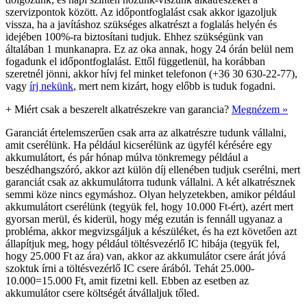
szervizpontok között. Az időpontfoglalást csak akkor igazoljuk
vissza, ha a javításhoz szükséges alkatrészt a foglalás helyén és
idejében 100%-ra biztosítani tudjuk. Ehhez szükségünk van
általában 1 munkanapra. Ez az oka annak, hogy 24 órán belül nem
fogadunk el időpontfoglalást. Ettől függetlenül, ha korábban
szeretnél jönni, akkor hívj fel minket telefonon (+36 30 630-22-77),
vagy
írj nekünk
, mert nem kizárt, hogy előbb is tuduk fogadni.
+
Miért csak a beszerelt alkatrészekre van garancia?
Megnézem »
Garanciát értelemszerűen csak arra az alkatrészre tudunk vállalni,
amit cserélünk. Ha például kicserélünk az ügyfél kérésére egy
akkumulátort, és pár hónap múlva tönkremegy például a
beszédhangszóró, akkor azt külön díj ellenében tudjuk cserélni, mert
garanciát csak az akkumulátorra tudunk vállalni. A két alkatrésznek
semmi köze nincs egymáshoz. Olyan helyzetekben, amikor például
akkumulátort cserélünk (tegyük fel, hogy 10.000 Ft-ért), azért mert
gyorsan merül, és kiderül, hogy még ezután is fennáll ugyanaz a
probléma, akkor megvizsgáljuk a készüléket, és ha ezt követően azt
állapítjuk meg, hogy például töltésvezérlő IC hibája (tegyük fel,
hogy 25.000 Ft az ára) van, akkor az akkumulátor csere árát jóvá
szoktuk írni a töltésvezérlő IC csere árából. Tehát 25.000-
10.000=15.000 Ft, amit fizetni kell. Ebben az esetben az
akkumulátor csere költségét átvállaljuk tőled.