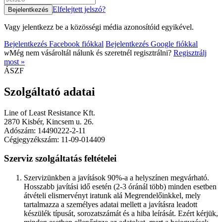
Elfelejtett jelszó?
Vagy jelentkezz be a közösségi média azonosítóid egyikével.
Bejelentkezés Facebook fiókkal
Bejelentkezés Google fiókkal
w
Még nem vásároltál nálunk és szeretnél regisztrálni?
Regisztrálj
most »
ÁSZF
Szolgáltató adatai
Line of Least Resistance Kft.
2870 Kisbér, Kincsem u. 26.
Adószám: 14490222-2-11
Cégjegyzékszám: 11-09-014409
Szerviz szolgáltatás feltételei
Szervizünkben a javítások 90%-a a helyszínen megvárható.
Hosszabb javítási idő esetén (2-3 óránál több) minden esetben
átvételi elismervényt iratunk alá Megrendelőinkkel, mely
tartalmazza a személyes adatai mellett a javításra leadott
készülék típusát, sorozatszámát és a hiba leírását. Ezért kérjük,