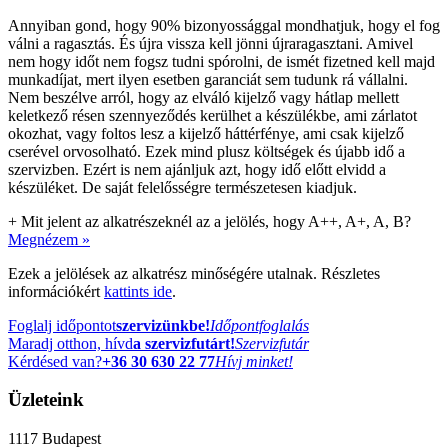
Annyiban gond, hogy 90% bizonyossággal mondhatjuk, hogy el fog
válni a ragasztás. És újra vissza kell jönni újraragasztani. Amivel
nem hogy időt nem fogsz tudni spórolni, de ismét fizetned kell majd
munkadíjat, mert ilyen esetben garanciát sem tudunk rá vállalni.
Nem beszélve arról, hogy az elváló kijelző vagy hátlap mellett
keletkező résen szennyeződés kerülhet a készülékbe, ami zárlatot
okozhat, vagy foltos lesz a kijelző háttérfénye, ami csak kijelző
cserével orvosolható. Ezek mind plusz költségek és újabb idő a
szervizben. Ezért is nem ajánljuk azt, hogy idő előtt elvidd a
készüléket. De saját felelősségre természetesen kiadjuk.
+
Mit jelent az alkatrészeknél az a jelölés, hogy A++, A+, A, B?
Megnézem »
Ezek a jelölések az alkatrész minőségére utalnak. Részletes
információkért
kattints ide
.
Foglalj időpontot
szervizünkbe!
Időpontfoglalás
Maradj otthon, hívd
a szervizfutárt!
Szervizfutár
Kérdésed van?
+36 30 630 22 77
Hívj minket!
Üzleteink
1117
Budapest