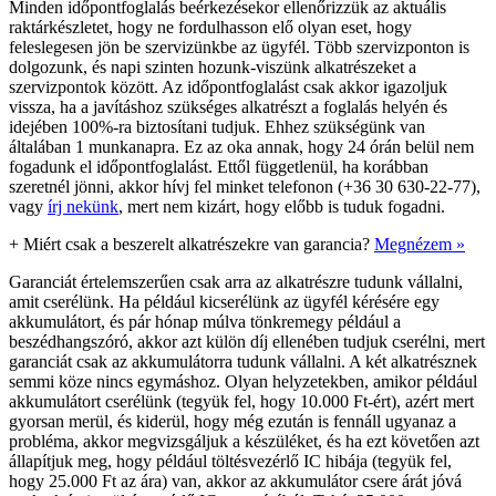
Minden időpontfoglalás beérkezésekor ellenőrizzük az aktuális
raktárkészletet, hogy ne fordulhasson elő olyan eset, hogy
feleslegesen jön be szervizünkbe az ügyfél. Több szervizponton is
dolgozunk, és napi szinten hozunk-viszünk alkatrészeket a
szervizpontok között. Az időpontfoglalást csak akkor igazoljuk
vissza, ha a javításhoz szükséges alkatrészt a foglalás helyén és
idejében 100%-ra biztosítani tudjuk. Ehhez szükségünk van
általában 1 munkanapra. Ez az oka annak, hogy 24 órán belül nem
fogadunk el időpontfoglalást. Ettől függetlenül, ha korábban
szeretnél jönni, akkor hívj fel minket telefonon (+36 30 630-22-77),
vagy
írj nekünk
, mert nem kizárt, hogy előbb is tuduk fogadni.
+
Miért csak a beszerelt alkatrészekre van garancia?
Megnézem »
Garanciát értelemszerűen csak arra az alkatrészre tudunk vállalni,
amit cserélünk. Ha például kicserélünk az ügyfél kérésére egy
akkumulátort, és pár hónap múlva tönkremegy például a
beszédhangszóró, akkor azt külön díj ellenében tudjuk cserélni, mert
garanciát csak az akkumulátorra tudunk vállalni. A két alkatrésznek
semmi köze nincs egymáshoz. Olyan helyzetekben, amikor például
akkumulátort cserélünk (tegyük fel, hogy 10.000 Ft-ért), azért mert
gyorsan merül, és kiderül, hogy még ezután is fennáll ugyanaz a
probléma, akkor megvizsgáljuk a készüléket, és ha ezt követően azt
állapítjuk meg, hogy például töltésvezérlő IC hibája (tegyük fel,
hogy 25.000 Ft az ára) van, akkor az akkumulátor csere árát jóvá