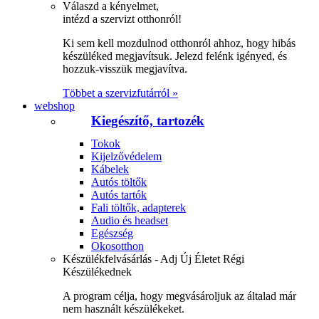
Válaszd a kényelmet,
intézd a szervizt otthonról!
Ki sem kell mozdulnod otthonról ahhoz, hogy hibás
készüléked megjavítsuk. Jelezd felénk igényed, és
hozzuk-visszük megjavítva.
Többet a szervizfutárról »
webshop
Kiegészítő, tartozék
Tokok
Kijelzővédelem
Kábelek
Autós töltők
Autós tartók
Fali töltők, adapterek
Audio és headset
Egészség
Okosotthon
Készülékfelvásárlás - Adj Új Életet Régi
Készülékednek
A program célja, hogy megvásároljuk az általad már
nem használt készülékeket.