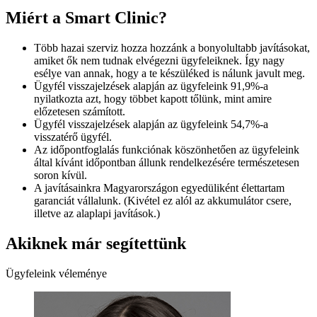
Miért a Smart Clinic?
Több hazai szerviz hozza hozzánk a bonyolultabb javításokat,
amiket ők nem tudnak elvégezni ügyfeleiknek. Így nagy
esélye van annak, hogy a te készüléked is nálunk javult meg.
Ügyfél visszajelzések alapján az ügyfeleink 91,9%-a
nyilatkozta azt, hogy többet kapott tőlünk, mint amire
előzetesen számított.
Ügyfél visszajelzések alapján az ügyfeleink 54,7%-a
visszatérő ügyfél.
Az időpontfoglalás funkciónak köszönhetően az ügyfeleink
által kívánt időpontban állunk rendelkezésére természetesen
soron kívül.
A javításainkra Magyarországon egyedüliként élettartam
garanciát vállalunk. (Kivétel ez alól az akkumulátor csere,
illetve az alaplapi javítások.)
Akiknek már segítettünk
Ügyfeleink véleménye