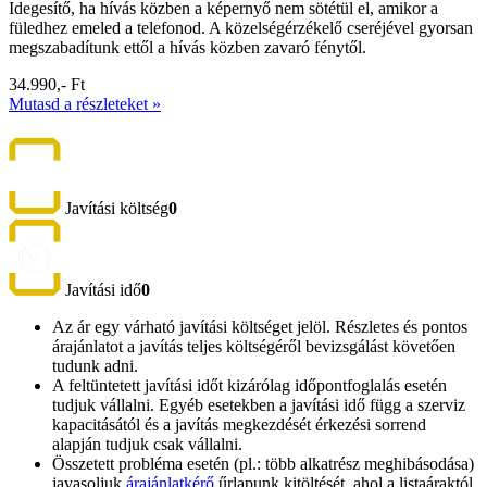
Idegesítő, ha hívás közben a képernyő nem sötétül el, amikor a
füledhez emeled a telefonod. A közelségérzékelő cseréjével gyorsan
megszabadítunk ettől a hívás közben zavaró fénytől.
34.990,- Ft
Mutasd a részleteket »
Javítási költség
0
Javítási idő
0
Az ár egy várható javítási költséget jelöl. Részletes és pontos
árajánlatot a javítás teljes költségéről bevizsgálást követően
tudunk adni.
A feltüntetett javítási időt kizárólag időpontfoglalás esetén
tudjuk vállalni. Egyéb esetekben a javítási idő függ a szerviz
kapacitásától és a javítás megkezdését érkezési sorrend
alapján tudjuk csak vállalni.
Összetett probléma esetén (pl.: több alkatrész meghibásodása)
javasoljuk
árajánlatkérő
űrlapunk kitöltését, ahol a listaáraktól