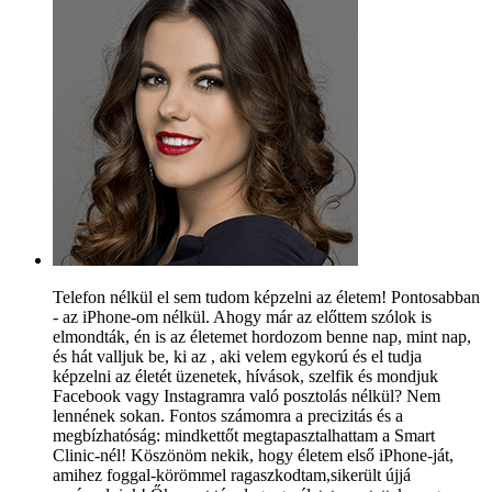
Telefon nélkül el sem tudom képzelni az életem! Pontosabban
- az iPhone-om nélkül. Ahogy már az előttem szólok is
elmondták, én is az életemet hordozom benne nap, mint nap,
és hát valljuk be, ki az , aki velem egykorú és el tudja
képzelni az életét üzenetek, hívások, szelfik és mondjuk
Facebook vagy Instagramra való posztolás nélkül? Nem
lennének sokan. Fontos számomra a precizitás és a
megbízhatóság: mindkettőt megtapasztalhattam a Smart
Clinic-nél! Köszönöm nekik, hogy életem első iPhone-ját,
amihez foggal-körömmel ragaszkodtam,sikerült újjá