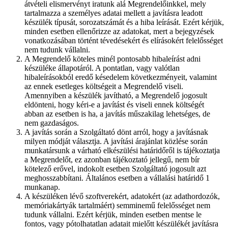
átvételi elismervényt iratunk alá Megrendelőinkkel, mely
tartalmazza a személyes adatai mellett a javításra leadott
készülék típusát, sorozatszámát és a hiba leírását. Ezért kérjük,
minden esetben ellenőrizze az adatokat, mert a bejegyzések
vonatkozásában történt tévedésekért és elírásokért felelősséget
nem tudunk vállalni.
A Megrendelő köteles minél pontosabb hibaleírást adni
készüléke állapotáról. A pontatlan, vagy valótlan
hibaleírásokból eredő késedelem következményeit, valamint
az ennek esetleges költségeit a Megrendelő viseli.
Amennyiben a készülék javítható, a Megrendelő jogosult
eldönteni, hogy kéri-e a javítást és viseli ennek költségét
abban az esetben is ha, a javítás műszakilag lehetséges, de
nem gazdaságos.
A javítás során a Szolgáltató dönt arról, hogy a javításnak
milyen módját választja. A javítási árajánlat közlése során
munkatársunk a várható elkészülési határidőről is tájékoztatja
a Megrendelőt, ez azonban tájékoztató jellegű, nem bír
kötelező erővel, indokolt esetben Szolgáltató jogosult azt
meghosszabbítani. Általános esetben a vállalási határidő 1
munkanap.
A készüléken lévő szoftverekért, adatokért (az adathordozók,
memóriakártyák tartalmáért) semminemű felelősséget nem
tudunk vállalni. Ezért kérjük, minden esetben mentse le
fontos, vagy pótolhatatlan adatait mielőtt készülékét javításra