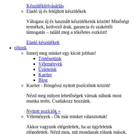
Készülékfelvásárlás
Eladó új és felújított készülékek
Válogass új és használt készülékeink között! Minőségi
termékek, kedvező árak, garancia és szakértői
támogatás – találd meg a tökéletes eszközt!
Eladó készülékek
rólunk
Ismerj meg minket egy kicsit jobban!
Történetünk
Vélemények
Üzleteink
Karrier
Blog
Karrier - Böngéssz nyitott pozícióink között!
Nézd meg milyen lehetőségek várnak nálunk most
munka terén. Csatlakozz hozzánk.
Nyitott pozíciók »
Vélemények - Ők már minket választottak!
Akkor vagyunk elégedettek, ha az ügyfeleink
elégedettek. Nézd meg, mit mondanak rólunk mások.