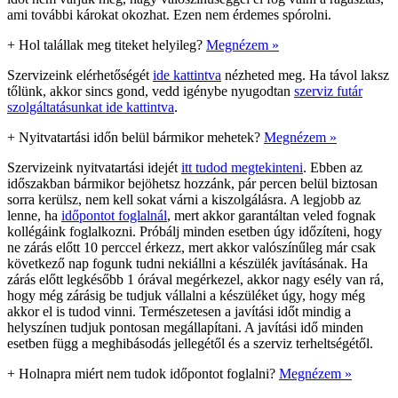
ami további károkat okozhat. Ezen nem érdemes spórolni.
+
Hol talállak meg titeket helyileg?
Megnézem »
Szervizeink elérhetőségét
ide kattintva
nézheted meg. Ha távol laksz
tőlünk, akkor sincs gond, vedd igénybe nyugodtan
szerviz futár
szolgáltatásunkat ide kattintva
.
+
Nyitvatartási időn belül bármikor mehetek?
Megnézem »
Szervizeink nyitvatartási idejét
itt tudod megtekinteni
. Ebben az
időszakban bármikor bejöhetsz hozzánk, pár percen belül biztosan
sorra kerülsz, nem kell sokat várni a kiszolgálásra. A legjobb az
lenne, ha
időpontot foglalnál
, mert akkor garantáltan veled fognak
kollégáink foglalkozni. Próbálj minden esetben úgy időzíteni, hogy
ne zárás előtt 10 perccel érkezz, mert akkor valószínűleg már csak
következő nap fogunk tudni nekiállni a készülék javításának. Ha
zárás előtt legkésőbb 1 órával megérkezel, akkor nagy esély van rá,
hogy még zárásig be tudjuk vállalni a készüléket úgy, hogy még
akkor el is tudod vinni. Természetesen a javítási időt mindig a
helyszínen tudjuk pontosan megállapítani. A javítási idő minden
esetben függ a meghibásodás jellegétől és a szerviz terheltségétől.
+
Holnapra miért nem tudok időpontot foglalni?
Megnézem »