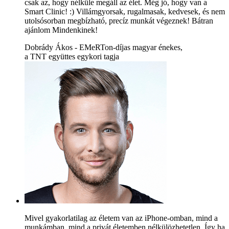
csak az, hogy nélküle megáll az élet. Még jó, hogy van a
Smart Clinic! :) Villámgyorsak, rugalmasak, kedvesek, és nem
utolsósorban megbízható, precíz munkát végeznek! Bátran
ajánlom Mindenkinek!
Dobrády Ákos - EMeRTon-díjas magyar énekes,
a TNT együttes egykori tagja
Mivel gyakorlatilag az életem van az iPhone-omban, mind a
munkámban, mind a privát életemben nélkülözhetetlen. Így ha