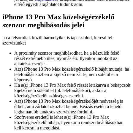
eltérő egyedi árajánlatot tudunk adni.
iPhone 13 Pro Max közelségérzékelő
szenzor meghibásodás jelei
ha a felsoroltak közül bármelyiket is tapasztalod, keresd fel
szervizünket
A proximity szenzor meghibásodhat, ha a készülék felső
részét extrémebb ütés, nyomás éri. Ilyenkor indokolt az
alkatrész cseréje.
A(z) iPhone 13 Pro Max közelségérzékelő hibáját mutatja, ha
telefonálás közben a kijelző nem zár le, nem sötétül el a
képernyő.
Ha a(z) iPhone 13 Pro Max felső részét letakarva a bekapcsolt
kijelző nem sötétül el (pl. telefonáláskor), akkor a
közelségérzékelőt szükséges cserélni.
A(z) iPhone 13 Pro Max közelségérzékelőjét nedvesség is
érheti, ami zárlatot okozhat benne. Beázás esetén a lehető
leghamarabb tanácsos szervizhez fordulni.
Szoftveres eredetű is lehet a(z) iPhone 13 Pro Max
közelségérzékelő hibája, ilyenkor a rendszerbeállításokban
kell keresni a megoldást.