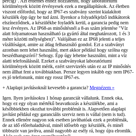
percig)". Azt érdemes ehhez hozzátenni, hogy laboratóriumi
körülmények között érvényesek ezek a megállapítások. Az életben
viszont előfordul, hogy az IP67-es szabvány szerint kialakított
készülék épp úgy be tud ázni. Ilyenkor a folyadékjelző indikátorok
elszíneződnek, a készülékbe foyladék kerül, a garancia pedig nem
lesz érvényes. Az IP68-as minősítésnél a 8-as szám jelentése "Víz
alatt folyamatosan használható (a gyártó által meghatározott, 1 és 3
méter közötti mélységben)". Valójában ez az IP68 jelenti a teljes
vízállóságot, amire az átlag felhasználó gondol. Ezt a szabványt
azonban nem lehet használni, mert akkor például hogy szólna egy
beszédhangszóró? Sehogy. Épp úgy lehetne használni, mint a víz
alatti telefonálásnál. Ezeket a szabványokat laboratóriumi
körülmények között mérik, ezért szervizelés után ez az IP minősítés
nem állhat fent a továbbiakban. Persze legyen inkább egy nem IP67-
es jó telefonunk, mint egy rossz IP67-es.
+
Alaplapi javításoknál kevesebb a garancia?
Megnézem »
Igen. Ilyen javításokra 1 hónap garanciát vállalunk. Ennek oka,
hogy ez egy olyan mértékű beavatkozás a készülékbe, ami a
későbbiekben okozhat további problémát is. Alapvetően alaplapi
javítást például egy garanciális szerviz nem is vállal (nem is tud).
Ennek ellenére nagyon sok esetben javíthatóak ezek a problémák,
de az idő előrehaladtával, minél idősebb egy készülék, és minél
többször van javítva, annál nagyobb az esély rá, hogy újra elromlik.