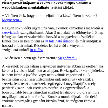
visszaigazolt időpontra érkezel, akkor tudjuk vállalni a
weboldalunkon megtalálható javítási időket.
+
Vidéken élek, hogy tudom eljuttatni a készülékem hozzátok?
Megnézem »
Nagyon sok vidéki ügyfelünk van, akiknek kényelmes megoldás a
szervizfutár
szolgáltatásunk. Akár 3 nap alatt, de többnyire 5-6 nap
leforgása alatt visszakerülhet hozzád a megjavított készüléked.
Ehhez csak ki kell tölteni az
itt található űrlapot
, és már küldjük is
hozzád a futárunkat. Részletes leírást erről a kényelmi
szolgáltatásunkról
itt találsz
.
+
Miért kell a bevizsgálásért fizetni?
Megnézem »
A készülék bevizsgálása alapvetően ingyenes abban az esetben, ha
kéred a javítást a kiajánlott ár alapján. Bevizsgálás akkor díjköteles,
ha nem kéred a javítást, vagy nem velünk végezteted el. A
bevizsgálás során szerviztechnikusaink ugyanúgy elvégzik a
szervizelést, teszt alkatrészek segítségével megállapítják, mely
perifériák szorulnak esetleges cserére. Az egyszerűbbtől a
bonyolultabb bevizsgálásokig eltelhet legalább 0,5-3 óra is, mire
megállapítható a hiba forrása. Ennek a munkadíjnak a töredékét
szoktuk bevizsgálás gyanánt kiszámlázni, ha mégsem kéred a
javítást.