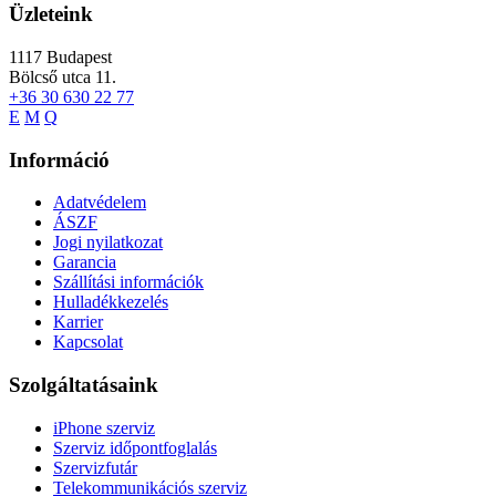
Üzleteink
1117
Budapest
Bölcső utca 11.
+36 30 630 22 77
E
M
Q
Információ
Adatvédelem
ÁSZF
Jogi nyilatkozat
Garancia
Szállítási információk
Hulladékkezelés
Karrier
Kapcsolat
Szolgáltatásaink
iPhone szerviz
Szerviz időpontfoglalás
Szervizfutár
Telekommunikációs szerviz