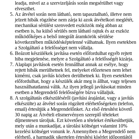
leadja, mivel az a szervizeljárás során megsérülhet vagy
elveszthet.
Az átvétel során nem látható, nem tapasztalható, illetve nem
jelzett hibák rögzítése nem zárja ki azok átvételkori meglétét,
mechanikai sérülést szenvedett eszközök még abban az
esetben is, ha külső sérülés nem látható rajtuk és az eszköz
működőképes a belső integrált áramkörök sérülése
következtében működésképtelenné válhatnak. Ilyen esetekben
a Szolgáltató a felelősséget nem vállalja.
Beázott készülékek javítása esetén előfordulhat egyéb rejtett
hiba megjelenése, melyre a Szolgáltató a felelősségét kizárja.
Alaplapi javítások esetén fennállhat annak az esélye, hogy
rejtett hibák merülhetnek fel, melyeket előzetesen nem lehet
kimérni, csak javítás közben derülhetnek ki. Ilyen esetekben
előfordulhat, hogy a készülék akár meg is állhat, vagy teljesen
használhatatlanná válik. Az ilyen jellegű javításokat minden
esetben a Megrendelő felelősségére bízva vállaljuk.
A szolgáltatás elkészüléséről (javítási árajánlat, vagy a javítás
elkészülte) az átvétel során rögzített elérhetőségeken (telefon,
email) értesítjük a Megrendelőnket. Az első értesítést követő
30 napig az Átvételi elismervényen szereplő tételeket
díjmentesen tároljuk. Ezt követően a tételeket értékesíthetjük,
mely után a munkadíjat, a tárolási költséget valamint 10%
kezelési költséget vonunk le. Amennyiben a Megrendelő nem
elérhető, a harmadik sikertelen értesítési kísérlet időpontjától