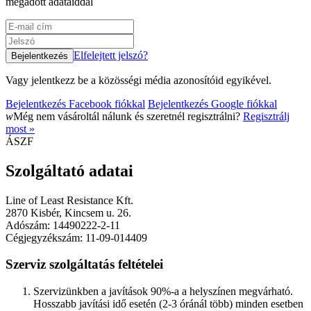
megadott adataiddal
Elfelejtett jelszó?
Vagy jelentkezz be a közösségi média azonosítóid egyikével.
Bejelentkezés Facebook fiókkal
Bejelentkezés Google fiókkal
w
Még nem vásároltál nálunk és szeretnél regisztrálni?
Regisztrálj
most »
ÁSZF
Szolgáltató adatai
Line of Least Resistance Kft.
2870 Kisbér, Kincsem u. 26.
Adószám: 14490222-2-11
Cégjegyzékszám: 11-09-014409
Szerviz szolgáltatás feltételei
Szervizünkben a javítások 90%-a a helyszínen megvárható.
Hosszabb javítási idő esetén (2-3 óránál több) minden esetben