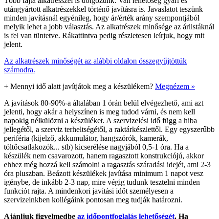
Több fajta alkatrésszel is dolgozunk. Van lehetőség gyári és
utángyártott alkatrészekkel történő javításra is. Javaslatot teszünk
minden javításnál egyénileg, hogy ár/érték arány szempontjából
melyik lehet a jobb választás. Az alkatrészek minősége az árlistáknál
is fel van tüntetve. Rákattintva pedig részletesen leírjuk, hogy mit
jelent.
Az alkatrészek minőségét az alábbi oldalon összegyűjtöttük
számodra.
+
Mennyi idő alatt javítjátok meg a készülékem?
Megnézem »
A javítások 80-90%-a általában 1 órán belül elvégezhető, ami azt
jelenti, hogy akár a helyszínen is meg tudod várni, és nem kell
napokig nélkülözni a készüléket. A szervizelési idő függ a hiba
jellegétől, a szerviz terheltségétől, a raktárkészlettől. Egy egyszerűbb
periféria (kijelző, akkumulátor, hangszórók, kamerák,
töltőcsatlakozók... stb) kicserélése nagyjából 0,5-1 óra. Ha a
készülék nem csavarozott, hanem ragasztott konstrukciójú, akkor
ehhez még hozzá kell számolni a ragasztás száradási idejét, ami 2-3
óra pluszban. Beázott készülékek javítása minimum 1 napot vesz
igénybe, de inkább 2-3 nap, mire végig tudunk tesztelni minden
funkciót rajta. A mindenkori javítási időt személyesen a
szervizeinkben kollégáink pontosan meg tudják határozni.
Ajánljuk figyelmedbe
az időpontfoglalás lehetőségét
. Ha