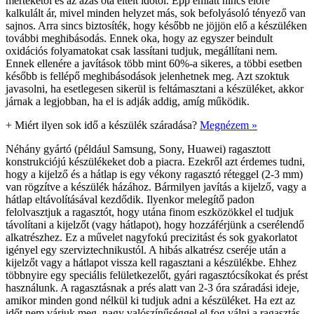
mértékétől és az ázás óta eltelt időtől. Épp emiatt nincs előre
kalkulált ár, mivel minden helyzet más, sok befolyásoló tényező van
sajnos. Arra sincs biztosíték, hogy később ne jöjjön elő a készüléken
további meghibásodás. Ennek oka, hogy az egyszer beindult
oxidációs folyamatokat csak lassítani tudjuk, megállítani nem.
Ennek ellenére a javítások több mint 60%-a sikeres, a többi esetben
később is fellépő meghibásodások jelenhetnek meg. Azt szoktuk
javasolni, ha esetlegesen sikerül is feltámasztani a készüléket, akkor
járnak a legjobban, ha el is adják addig, amíg működik.
+
Miért ilyen sok idő a készülék száradása?
Megnézem »
Néhány gyártó (például Samsung, Sony, Huawei) ragasztott
konstrukciójú készülékeket dob a piacra. Ezekről azt érdemes tudni,
hogy a kijelző és a hátlap is egy vékony ragasztó réteggel (2-3 mm)
van rögzítve a készülék házához. Bármilyen javítás a kijelző, vagy a
hátlap eltávolításával kezdődik. Ilyenkor melegítő padon
felolvasztjuk a ragasztót, hogy utána finom eszközökkel el tudjuk
távolítani a kijelzőt (vagy hátlapot), hogy hozzáférjünk a cserélendő
alkatrészhez. Ez a művelet nagyfokú precizitást és sok gyakorlatot
igényel egy szerviztechnikustól. A hibás alkatrész cseréje után a
kijelzőt vagy a hátlapot vissza kell ragasztani a készülékbe. Ehhez
többnyire egy speciális felületkezelőt, gyári ragasztócsíkokat és prést
használunk. A ragasztásnak a prés alatt van 2-3 óra száradási ideje,
amikor minden gond nélkül ki tudjuk adni a készüléket. Ha ezt az
időt nem várjuk meg, nagy valószínűséggel el fog válni a ragasztás,