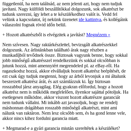
függetlenül, ha nem találnád, az nem jelenti azt, hogy nem tudjuk
javítani. Nagy külföldi beszállítókkal dolgozunk, sok alkatrészt be
tudunk szerezni, így lehet a te készülékedhez valót is. Vedd fel
velünk a kapcsolatot, írj nekünk üzenetet
ide kattintva
, és kollégáink
válaszolni fognak rövid időn belül.
+
Hozott alkatrészből is elvégzitek a javítást?
Megnézem »
Nem szívesen. Nagy raktárkészlettel, bevizsgált alkatrészekkel
dolgozunk. Az árlistánkban található árak nagy részben a
munkadíjból tevődnek össze. Biztosak vagyunk benne, hogy sokkal
jobb minőségű alkatrésszel rendelkezünk és sokkal olcsóbban is
jutunk hozzá, mint amennyiért megrendeled pl. az eBay-ről. Ha
ragaszkodsz hozzá, akkor elvállaljuk hozott alkatrész beépítését, de
ezt csak úgy tudjuk megtenni, hogy az árból levonjuk a mi általunk
beszerzett alkatrész árát, és azt számlázzuk ki. Így biztosan
rosszabbul jársz anyagilag. Elég gyakran előfordul, hogy a hozott
alkatrész nem is működik megfelelően, ilyenkor sajáttal pótoljuk. Ha
esetlegesen működne, akkor viszont hozott alkatrészre garanciát
nem tudunk vállalni. Mi inkább azt javasoljuk, hogy ne rendelj
máshonnan drágábban rosszabb minőségű alkatrészt, mint ami
nálunk van raktáron. Nem lesz olcsóbb sem, és ha gond lenne vele,
akkor nincs kihez fordulni garancia miatt.
+
Megmarad-e a gyári garancia miután szereltétek a készüléket?