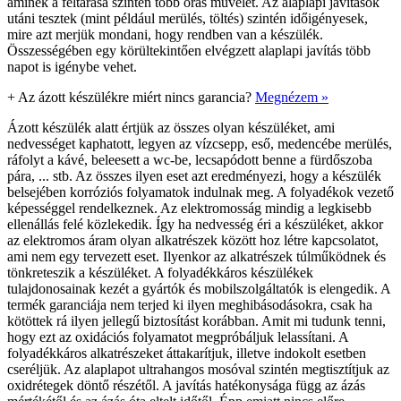
aminek a feltárása szintén több órás művelet. Az alaplapi javítások
utáni tesztek (mint például merülés, töltés) szintén időigényesek,
mire azt merjük mondani, hogy rendben van a készülék.
Összességében egy körültekintően elvégzett alaplapi javítás több
napot is igénybe vehet.
+
Az ázott készülékre miért nincs garancia?
Megnézem »
Ázott készülék alatt értjük az összes olyan készüléket, ami
nedvességet kaphatott, legyen az vízcsepp, eső, medencébe merülés,
ráfolyt a kávé, beleesett a wc-be, lecsapódott benne a fürdőszoba
pára, ... stb. Az összes ilyen eset azt eredményezi, hogy a készülék
belsejében korróziós folyamatok indulnak meg. A folyadékok vezető
képességgel rendelkeznek. Az elektromosság mindig a legkisebb
ellenállás felé közlekedik. Így ha nedvesség éri a készüléket, akkor
az elektromos áram olyan alkatrészek között hoz létre kapcsolatot,
ami nem egy tervezett eset. Ilyenkor az alkatrészek túlműködnek és
tönkreteszik a készüléket. A folyadékkáros készülékek
tulajdonosainak kezét a gyártók és mobilszolgáltatók is elengedik. A
termék garanciája nem terjed ki ilyen meghibásodásokra, csak ha
kötöttek rá ilyen jellegű biztosítást korábban. Amit mi tudunk tenni,
hogy ezt az oxidációs folyamatot megpróbáljuk lelassítani. A
folyadékkáros alkatrészeket áttakarítjuk, illetve indokolt esetben
cseréljük. Az alaplapot ultrahangos mosóval szintén megtisztítjuk az
oxidrétegek döntő részétől. A javítás hatékonysága függ az ázás