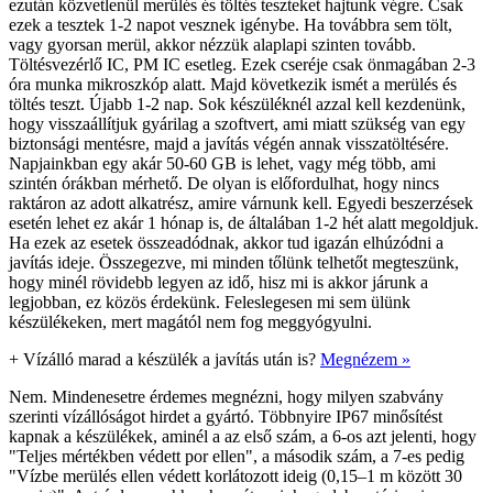
ezután közvetlenül merülés és töltés teszteket hajtunk végre. Csak
ezek a tesztek 1-2 napot vesznek igénybe. Ha továbbra sem tölt,
vagy gyorsan merül, akkor nézzük alaplapi szinten tovább.
Töltésvezérlő IC, PM IC esetleg. Ezek cseréje csak önmagában 2-3
óra munka mikroszkóp alatt. Majd következik ismét a merülés és
töltés teszt. Újabb 1-2 nap. Sok készüléknél azzal kell kezdenünk,
hogy visszaállítjuk gyárilag a szoftvert, ami miatt szükség van egy
biztonsági mentésre, majd a javítás végén annak visszatöltésére.
Napjainkban egy akár 50-60 GB is lehet, vagy még több, ami
szintén órákban mérhető. De olyan is előfordulhat, hogy nincs
raktáron az adott alkatrész, amire várnunk kell. Egyedi beszerzések
esetén lehet ez akár 1 hónap is, de általában 1-2 hét alatt megoldjuk.
Ha ezek az esetek összeadódnak, akkor tud igazán elhúzódni a
javítás ideje. Összegezve, mi minden tőlünk telhetőt megteszünk,
hogy minél rövidebb legyen az idő, hisz mi is akkor járunk a
legjobban, ez közös érdekünk. Feleslegesen mi sem ülünk
készülékeken, mert magától nem fog meggyógyulni.
+
Vízálló marad a készülék a javítás után is?
Megnézem »
Nem. Mindenesetre érdemes megnézni, hogy milyen szabvány
szerinti vízállóságot hirdet a gyártó. Többnyire IP67 minősítést
kapnak a készülékek, aminél a az első szám, a 6-os azt jelenti, hogy
"Teljes mértékben védett por ellen", a második szám, a 7-es pedig
"Vízbe merülés ellen védett korlátozott ideig (0,15–1 m között 30