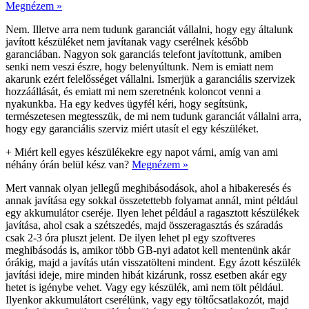
Megnézem »
Nem. Illetve arra nem tudunk garanciát vállalni, hogy egy általunk
javított készüléket nem javítanak vagy cserélnek később
garanciában. Nagyon sok garanciás telefont javítottunk, amiben
senki nem veszi észre, hogy belenyúltunk. Nem is emiatt nem
akarunk ezért felelősséget vállalni. Ismerjük a garanciális szervizek
hozzáállását, és emiatt mi nem szeretnénk koloncot venni a
nyakunkba. Ha egy kedves ügyfél kéri, hogy segítsünk,
természetesen megtesszük, de mi nem tudunk garanciát vállalni arra,
hogy egy garanciális szerviz miért utasít el egy készüléket.
+
Miért kell egyes készülékekre egy napot várni, amíg van ami
néhány órán belül kész van?
Megnézem »
Mert vannak olyan jellegű meghibásodások, ahol a hibakeresés és
annak javítása egy sokkal összetettebb folyamat annál, mint például
egy akkumulátor cseréje. Ilyen lehet például a ragasztott készülékek
javítása, ahol csak a szétszedés, majd összeragasztás és száradás
csak 2-3 óra pluszt jelent. De ilyen lehet pl egy szoftveres
meghibásodás is, amikor több GB-nyi adatot kell mentenünk akár
órákig, majd a javítás után visszatölteni mindent. Egy ázott készülék
javítási ideje, mire minden hibát kizárunk, rossz esetben akár egy
hetet is igénybe vehet. Vagy egy készülék, ami nem tölt például.
Ilyenkor akkumulátort cserélünk, vagy egy töltőcsatlakozót, majd