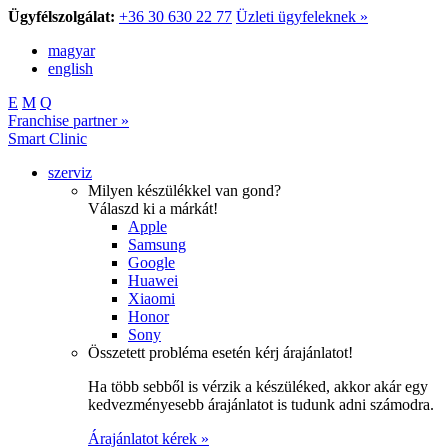
Ügyfélszolgálat:
+36 30 630 22 77
Üzleti ügyfeleknek »
magyar
english
E
M
Q
Franchise partner »
Smart Clinic
szerviz
Milyen készülékkel van gond?
Válaszd ki a márkát!
Apple
Samsung
Google
Huawei
Xiaomi
Honor
Sony
Összetett probléma esetén kérj árajánlatot!
Ha több sebből is vérzik a készüléked, akkor akár egy
kedvezményesebb árajánlatot is tudunk adni számodra.
Árajánlatot kérek »