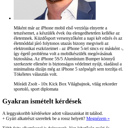
Miként már az iPhone mobil első verziója elnyerte a
tetszésemet, a készülék évek óta elengedhetetlen kelléke az
életemnek. Küzdősport versenyzőként a napi két edzés és az
életmóddal járó folytonos utazás bizony megviseli az
elektronikai eszközeimet - az iPhone 5-tel sincs ez másként -,
így égető probléma volt a mobilkészülék megóvásának
biztosítása. Az iPhone 5S/5 Alumínium Bumper könnyű
szerkezete ellenére is biztonságos védelmet nyújt, ráadásul a
minimalista dizájn még az iPhone 5 szépségét sem torzítja el.
Tökéletes választás volt.
Mórádi Zsolt - 10x Kick Box Világbajnok, világ rekorder
sportoló, sport diplomata
Gyakran ismételt kérdések
A leggyakoribb kérdésekre adott válaszainkat itt találod.
+
Gyári alkatrészt szereltek be a rossz helyett?
Megnézem »