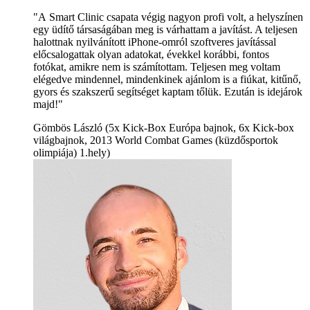
"A Smart Clinic csapata végig nagyon profi volt, a helyszínen
egy üdítő társaságában meg is várhattam a javítást. A teljesen
halottnak nyilvánított iPhone-omról szoftveres javítással
előcsalogattak olyan adatokat, évekkel korábbi, fontos
fotókat, amikre nem is számítottam. Teljesen meg voltam
elégedve mindennel, mindenkinek ajánlom is a fiúkat, kitűnő,
gyors és szakszerű segítséget kaptam tőlük. Ezután is idejárok
majd!"
Gömbös László (5x Kick-Box Európa bajnok, 6x Kick-box
világbajnok, 2013 World Combat Games (küzdősportok
olimpiája) 1.hely)