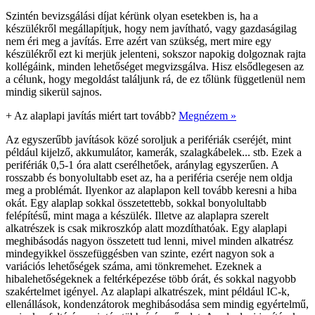
Szintén bevizsgálási díjat kérünk olyan esetekben is, ha a
készülékről megállapítjuk, hogy nem javítható, vagy gazdaságilag
nem éri meg a javítás. Erre azért van szükség, mert mire egy
készülékről ezt ki merjük jelenteni, sokszor napokig dolgoznak rajta
kollégáink, minden lehetőséget megvizsgálva. Hisz elsődlegesen az
a célunk, hogy megoldást találjunk rá, de ez tőlünk függetlenül nem
mindig sikerül sajnos.
+
Az alaplapi javítás miért tart tovább?
Megnézem »
Az egyszerűbb javítások közé soroljuk a perifériák cseréjét, mint
például kijelző, akkumulátor, kamerák, szalagkábelek... stb. Ezek a
perifériák 0,5-1 óra alatt cserélhetőek, aránylag egyszerűen. A
rosszabb és bonyolultabb eset az, ha a periféria cseréje nem oldja
meg a problémát. Ilyenkor az alaplapon kell tovább keresni a hiba
okát. Egy alaplap sokkal összetettebb, sokkal bonyolultabb
felépítésű, mint maga a készülék. Illetve az alaplapra szerelt
alkatrészek is csak mikroszkóp alatt mozdíthatóak. Egy alaplapi
meghibásodás nagyon összetett tud lenni, mivel minden alkatrész
mindegyikkel összefüggésben van szinte, ezért nagyon sok a
variációs lehetőségek száma, ami tönkremehet. Ezeknek a
hibalehetőségeknek a feltérképezése több órát, és sokkal nagyobb
szakértelmet igényel. Az alaplapi alkatrészek, mint például IC-k,
ellenállások, kondenzátorok meghibásodása sem mindig egyértelmű,