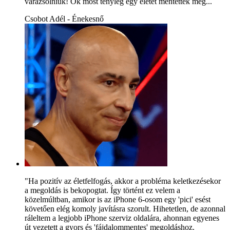
varázsolniuk! Ők most tényleg egy életet mentettek meg...
Csobot Adél - Énekesnő
"Ha pozitív az életfelfogás, akkor a probléma keletkezésekor
a megoldás is bekopogtat. Így történt ez velem a
közelmúltban, amikor is az iPhone 6-osom egy 'pici' esést
követően elég komoly javításra szorult. Hihetetlen, de azonnal
ráleltem a legjobb iPhone szerviz oldalára, ahonnan egyenes
út vezetett a gyors és 'fájdalommentes' megoldáshoz.