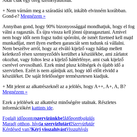
Akár csak egy öreg személyautónál.
+
Nem várnám meg a száradási időt, inkább elvinném korábban.
Gond-e?
Megnézem »
Annyiban gond, hogy 90% bizonyossággal mondhatjuk, hogy el fog
válni a ragasztás. És újra vissza kell jönni újraragasztani. Amivel
nem hogy időt nem fogsz tudni spórolni, de ismét fizetned kell majd
munkadíjat, mert ilyen esetben garanciát sem tudunk rá vállalni.
Nem beszélve arról, hogy az elváló kijelző vagy hátlap mellett
keletkező résen szennyeződés kerülhet a készülékbe, ami zárlatot
okozhat, vagy foltos lesz a kijelző háttérfénye, ami csak kijelző
cserével orvosolható. Ezek mind plusz költségek és újabb idő a
szervizben. Ezért is nem ajánljuk azt, hogy idő előtt elvidd a
készüléket. De saját felelősségre természetesen kiadjuk.
+
Mit jelent az alkatrészeknél az a jelölés, hogy A++, A+, A, B?
Megnézem »
Ezek a jelölések az alkatrész minőségére utalnak. Részletes
információkért
kattints ide
.
Foglalj időpontot
szervizünkbe!
Időpontfoglalás
Maradj otthon, hívd
a szervizfutárt!
Szervizfutár
Kérdésed van?
Kérj visszahívást
Visszahívás