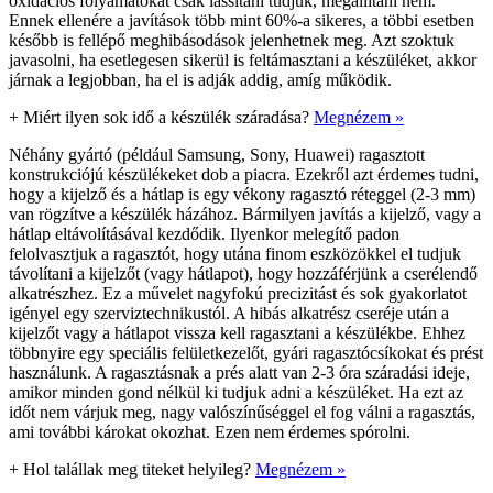
oxidációs folyamatokat csak lassítani tudjuk, megállítani nem.
Ennek ellenére a javítások több mint 60%-a sikeres, a többi esetben
később is fellépő meghibásodások jelenhetnek meg. Azt szoktuk
javasolni, ha esetlegesen sikerül is feltámasztani a készüléket, akkor
járnak a legjobban, ha el is adják addig, amíg működik.
+
Miért ilyen sok idő a készülék száradása?
Megnézem »
Néhány gyártó (például Samsung, Sony, Huawei) ragasztott
konstrukciójú készülékeket dob a piacra. Ezekről azt érdemes tudni,
hogy a kijelző és a hátlap is egy vékony ragasztó réteggel (2-3 mm)
van rögzítve a készülék házához. Bármilyen javítás a kijelző, vagy a
hátlap eltávolításával kezdődik. Ilyenkor melegítő padon
felolvasztjuk a ragasztót, hogy utána finom eszközökkel el tudjuk
távolítani a kijelzőt (vagy hátlapot), hogy hozzáférjünk a cserélendő
alkatrészhez. Ez a művelet nagyfokú precizitást és sok gyakorlatot
igényel egy szerviztechnikustól. A hibás alkatrész cseréje után a
kijelzőt vagy a hátlapot vissza kell ragasztani a készülékbe. Ehhez
többnyire egy speciális felületkezelőt, gyári ragasztócsíkokat és prést
használunk. A ragasztásnak a prés alatt van 2-3 óra száradási ideje,
amikor minden gond nélkül ki tudjuk adni a készüléket. Ha ezt az
időt nem várjuk meg, nagy valószínűséggel el fog válni a ragasztás,
ami további károkat okozhat. Ezen nem érdemes spórolni.
+
Hol talállak meg titeket helyileg?
Megnézem »