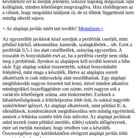
készülékről ezt ki merjük jelenteni, sokszor napokig dolgoznak rajta
kollégáink, minden lehetőséget megvizsgálva. Hisz elsődlegesen az
a célunk, hogy megoldást találjunk rá, de ez tőlünk függetlenül nem
mindig sikerül sajnos.
+
Az alaplapi javítás miért tart tovább?
Megnézem »
Az egyszerűbb javítások közé soroljuk a perifériák cseréjét, mint
például kijelző, akkumulátor, kamerák, szalagkábelek... stb. Ezek a
perifériák 0,5-1 óra alatt cserélhetőek, aránylag egyszerűen. A
rosszabb és bonyolultabb eset az, ha a periféria cseréje nem oldja
meg a problémát. Ilyenkor az alaplapon kell tovább keresni a hiba
okát. Egy alaplap sokkal összetettebb, sokkal bonyolultabb
felépítésű, mint maga a készülék. Illetve az alaplapra szerelt
alkatrészek is csak mikroszkóp alatt mozdíthatóak. Egy alaplapi
meghibásodás nagyon összetett tud lenni, mivel minden alkatrész
mindegyikkel összefüggésben van szinte, ezért nagyon sok a
variációs lehetőségek száma, ami tönkremehet. Ezeknek a
hibalehetőségeknek a feltérképezése több órát, és sokkal nagyobb
szakértelmet igényel. Az alaplapi alkatrészek, mint például IC-k,
ellenállások, kondenzátorok meghibásodása sem mindig egyértelmű,
aminek a feltárása szintén több órás művelet. Az alaplapi javítások
utáni tesztek (mint például merülés, töltés) szintén időigényesek,
mire azt merjük mondani, hogy rendben van a készülék.
Összességében egy körültekintően elvégzett alaplapi javítás több