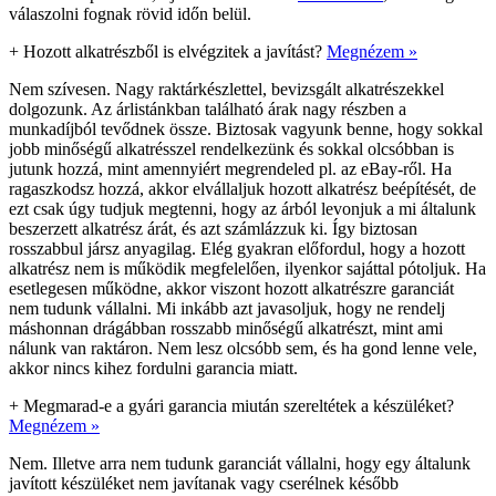
válaszolni fognak rövid időn belül.
+
Hozott alkatrészből is elvégzitek a javítást?
Megnézem »
Nem szívesen. Nagy raktárkészlettel, bevizsgált alkatrészekkel
dolgozunk. Az árlistánkban található árak nagy részben a
munkadíjból tevődnek össze. Biztosak vagyunk benne, hogy sokkal
jobb minőségű alkatrésszel rendelkezünk és sokkal olcsóbban is
jutunk hozzá, mint amennyiért megrendeled pl. az eBay-ről. Ha
ragaszkodsz hozzá, akkor elvállaljuk hozott alkatrész beépítését, de
ezt csak úgy tudjuk megtenni, hogy az árból levonjuk a mi általunk
beszerzett alkatrész árát, és azt számlázzuk ki. Így biztosan
rosszabbul jársz anyagilag. Elég gyakran előfordul, hogy a hozott
alkatrész nem is működik megfelelően, ilyenkor sajáttal pótoljuk. Ha
esetlegesen működne, akkor viszont hozott alkatrészre garanciát
nem tudunk vállalni. Mi inkább azt javasoljuk, hogy ne rendelj
máshonnan drágábban rosszabb minőségű alkatrészt, mint ami
nálunk van raktáron. Nem lesz olcsóbb sem, és ha gond lenne vele,
akkor nincs kihez fordulni garancia miatt.
+
Megmarad-e a gyári garancia miután szereltétek a készüléket?
Megnézem »
Nem. Illetve arra nem tudunk garanciát vállalni, hogy egy általunk
javított készüléket nem javítanak vagy cserélnek később