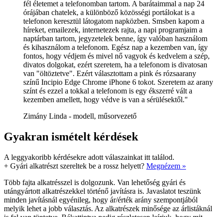
fél életemet a telefonomban tartom. A barátaimmal a nap 24
órájában chatelek, a különböző közösségi portálokat is a
telefonon keresztül látogatom napközben. Smsben kapom a
híreket, emailezek, internetezek rajta, a napi programjaim a
naptárban tartom, jegyzetelek benne, így valóban használom
és kihasználom a telefonom. Egész nap a kezemben van, így
fontos, hogy védjem és mivel nő vagyok és kedvelem a szép,
divatos dolgokat, ezért szeretem, ha a telefonom is divatosan
van "öltöztetve". Ezért választottam a pink és rózsaarany
színű Incipio Edge Chrome iPhone 6 tokot. Szeretem az arany
színt és ezzel a tokkal a telefonom is egy ékszerré vált a
kezemben amellett, hogy védve is van a sérülésektől."
Zimány Linda - modell, műsorvezető
Gyakran ismételt kérdések
A leggyakoribb kérdésekre adott válaszainkat itt találod.
+
Gyári alkatrészt szereltek be a rossz helyett?
Megnézem »
Több fajta alkatrésszel is dolgozunk. Van lehetőség gyári és
utángyártott alkatrészekkel történő javításra is. Javaslatot teszünk
minden javításnál egyénileg, hogy ár/érték arány szempontjából
melyik lehet a jobb választás. Az alkatrészek minősége az árlistáknál