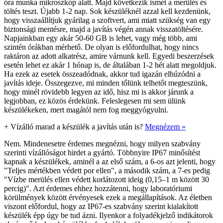
óra munka mikroszkóp alatt. Majd következik ismét a merülés és
töltés teszt. Újabb 1-2 nap. Sok készüléknél azzal kell kezdenünk,
hogy visszaállítjuk gyárilag a szoftvert, ami miatt szükség van egy
biztonsági mentésre, majd a javítás végén annak visszatöltésére.
Napjainkban egy akár 50-60 GB is lehet, vagy még több, ami
szintén órákban mérhető. De olyan is előfordulhat, hogy nincs
raktáron az adott alkatrész, amire várnunk kell. Egyedi beszerzések
esetén lehet ez akár 1 hónap is, de általában 1-2 hét alatt megoldjuk.
Ha ezek az esetek összeadódnak, akkor tud igazán elhúzódni a
javítás ideje. Összegezve, mi minden tőlünk telhetőt megteszünk,
hogy minél rövidebb legyen az idő, hisz mi is akkor járunk a
legjobban, ez közös érdekünk. Feleslegesen mi sem ülünk
készülékeken, mert magától nem fog meggyógyulni.
+
Vízálló marad a készülék a javítás után is?
Megnézem »
Nem. Mindenesetre érdemes megnézni, hogy milyen szabvány
szerinti vízállóságot hirdet a gyártó. Többnyire IP67 minősítést
kapnak a készülékek, aminél a az első szám, a 6-os azt jelenti, hogy
"Teljes mértékben védett por ellen", a második szám, a 7-es pedig
"Vízbe merülés ellen védett korlátozott ideig (0,15–1 m között 30
percig)". Azt érdemes ehhez hozzátenni, hogy laboratóriumi
körülmények között érvényesek ezek a megállapítások. Az életben
viszont előfordul, hogy az IP67-es szabvány szerint kialakított
készülék épp úgy be tud ázni. Ilyenkor a folyadékjelző indikátorok