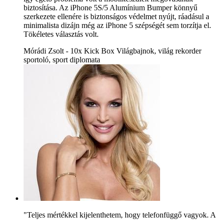
biztosítása. Az iPhone 5S/5 Alumínium Bumper könnyű
szerkezete ellenére is biztonságos védelmet nyújt, ráadásul a
minimalista dizájn még az iPhone 5 szépségét sem torzítja el.
Tökéletes választás volt.
Mórádi Zsolt - 10x Kick Box Világbajnok, világ rekorder
sportoló, sport diplomata
"Teljes mértékkel kijelenthetem, hogy telefonfüggő vagyok. A