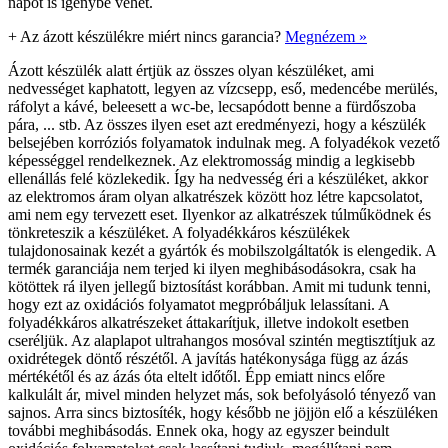
napot is igénybe vehet.
+
Az ázott készülékre miért nincs garancia?
Megnézem »
Ázott készülék alatt értjük az összes olyan készüléket, ami
nedvességet kaphatott, legyen az vízcsepp, eső, medencébe merülés,
ráfolyt a kávé, beleesett a wc-be, lecsapódott benne a fürdőszoba
pára, ... stb. Az összes ilyen eset azt eredményezi, hogy a készülék
belsejében korróziós folyamatok indulnak meg. A folyadékok vezető
képességgel rendelkeznek. Az elektromosság mindig a legkisebb
ellenállás felé közlekedik. Így ha nedvesség éri a készüléket, akkor
az elektromos áram olyan alkatrészek között hoz létre kapcsolatot,
ami nem egy tervezett eset. Ilyenkor az alkatrészek túlműködnek és
tönkreteszik a készüléket. A folyadékkáros készülékek
tulajdonosainak kezét a gyártók és mobilszolgáltatók is elengedik. A
termék garanciája nem terjed ki ilyen meghibásodásokra, csak ha
kötöttek rá ilyen jellegű biztosítást korábban. Amit mi tudunk tenni,
hogy ezt az oxidációs folyamatot megpróbáljuk lelassítani. A
folyadékkáros alkatrészeket áttakarítjuk, illetve indokolt esetben
cseréljük. Az alaplapot ultrahangos mosóval szintén megtisztítjuk az
oxidrétegek döntő részétől. A javítás hatékonysága függ az ázás
mértékétől és az ázás óta eltelt időtől. Épp emiatt nincs előre
kalkulált ár, mivel minden helyzet más, sok befolyásoló tényező van
sajnos. Arra sincs biztosíték, hogy később ne jöjjön elő a készüléken
további meghibásodás. Ennek oka, hogy az egyszer beindult