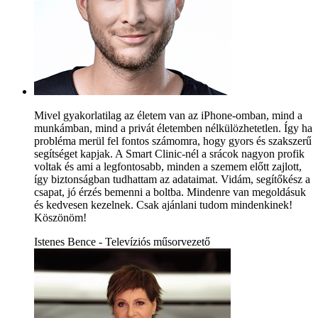
Mivel gyakorlatilag az életem van az iPhone-omban, mind a
munkámban, mind a privát életemben nélkülözhetetlen. Így ha
probléma merül fel fontos számomra, hogy gyors és szakszerű
segítséget kapjak. A Smart Clinic-nél a srácok nagyon profik
voltak és ami a legfontosabb, minden a szemem előtt zajlott,
így biztonságban tudhattam az adataimat. Vidám, segítőkész a
csapat, jó érzés bemenni a boltba. Mindenre van megoldásuk
és kedvesen kezelnek. Csak ajánlani tudom mindenkinek!
Köszönöm!
Istenes Bence - Televíziós műsorvezető