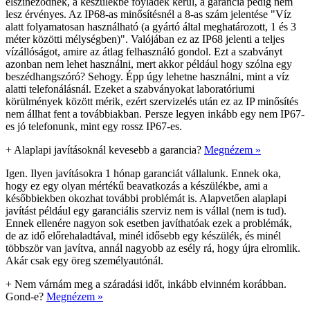
elszíneződnek, a készülékbe foyladék kerül, a garancia pedig nem
lesz érvényes. Az IP68-as minősítésnél a 8-as szám jelentése "Víz
alatt folyamatosan használható (a gyártó által meghatározott, 1 és 3
méter közötti mélységben)". Valójában ez az IP68 jelenti a teljes
vízállóságot, amire az átlag felhasználó gondol. Ezt a szabványt
azonban nem lehet használni, mert akkor például hogy szólna egy
beszédhangszóró? Sehogy. Épp úgy lehetne használni, mint a víz
alatti telefonálásnál. Ezeket a szabványokat laboratóriumi
körülmények között mérik, ezért szervizelés után ez az IP minősítés
nem állhat fent a továbbiakban. Persze legyen inkább egy nem IP67-
es jó telefonunk, mint egy rossz IP67-es.
+
Alaplapi javításoknál kevesebb a garancia?
Megnézem »
Igen. Ilyen javításokra 1 hónap garanciát vállalunk. Ennek oka,
hogy ez egy olyan mértékű beavatkozás a készülékbe, ami a
későbbiekben okozhat további problémát is. Alapvetően alaplapi
javítást például egy garanciális szerviz nem is vállal (nem is tud).
Ennek ellenére nagyon sok esetben javíthatóak ezek a problémák,
de az idő előrehaladtával, minél idősebb egy készülék, és minél
többször van javítva, annál nagyobb az esély rá, hogy újra elromlik.
Akár csak egy öreg személyautónál.
+
Nem várnám meg a száradási időt, inkább elvinném korábban.
Gond-e?
Megnézem »