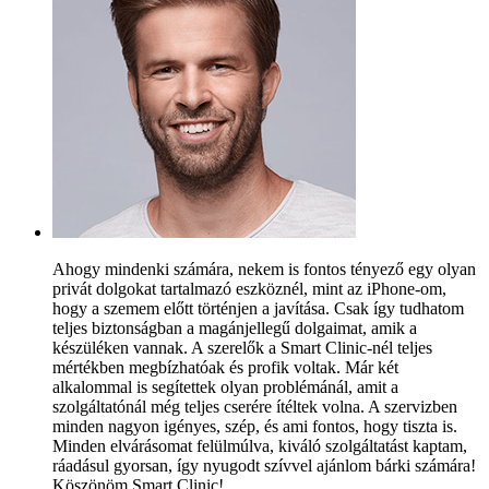
Ahogy mindenki számára, nekem is fontos tényező egy olyan
privát dolgokat tartalmazó eszköznél, mint az iPhone-om,
hogy a szemem előtt történjen a javítása. Csak így tudhatom
teljes biztonságban a magánjellegű dolgaimat, amik a
készüléken vannak. A szerelők a Smart Clinic-nél teljes
mértékben megbízhatóak és profik voltak. Már két
alkalommal is segítettek olyan problémánál, amit a
szolgáltatónál még teljes cserére ítéltek volna. A szervizben
minden nagyon igényes, szép, és ami fontos, hogy tiszta is.
Minden elvárásomat felülmúlva, kiváló szolgáltatást kaptam,
ráadásul gyorsan, így nyugodt szívvel ajánlom bárki számára!
Köszönöm Smart Clinic!