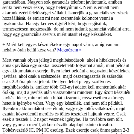
garanciában. Nagyon sok garanciás telefont javítottunk, amiben
senki nem veszi észre, hogy belenyúltunk. Nem is emiatt nem
akarunk ezért felelősséget vállalni. Ismerjük a garanciális szervizek
hozzáállását, és emiatt mi nem szeretnénk koloncot venni a
nyakunkba. Ha egy kedves ügyfél kéri, hogy segítsünk,
természetesen megtesszük, de mi nem tudunk garanciát vállalni arra,
hogy egy garanciális szerviz miért utasít el egy készüléket.
+
Miért kell egyes készülékekre egy napot várni, amíg van ami
néhány órán belül kész van?
Megnézem »
Mert vannak olyan jellegű meghibásodások, ahol a hibakeresés és
annak javítása egy sokkal összetettebb folyamat annál, mint például
egy akkumulátor cseréje. Ilyen lehet például a ragasztott készülékek
javítása, ahol csak a szétszedés, majd összeragasztás és száradás
csak 2-3 óra pluszt jelent. De ilyen lehet pl egy szoftveres
meghibásodás is, amikor több GB-nyi adatot kell mentenünk akár
órákig, majd a javítás után visszatölteni mindent. Egy ázott készülék
javítási ideje, mire minden hibát kizárunk, rossz esetben akár egy
hetet is igénybe vehet. Vagy egy készülék, ami nem tölt például.
Ilyenkor akkumulátort cserélünk, vagy egy töltőcsatlakozót, majd
ezután közvetlenül merülés és töltés teszteket hajtunk végre. Csak
ezek a tesztek 1-2 napot vesznek igénybe. Ha továbbra sem tölt,
vagy gyorsan merül, akkor nézzük alaplapi szinten tovább.
Töltésvezérlő IC, PM IC esetleg. Ezek cseréje csak önmagában 2-3