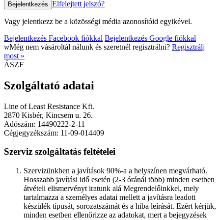
Elfelejtett jelszó?
Vagy jelentkezz be a közösségi média azonosítóid egyikével.
Bejelentkezés Facebook fiókkal
Bejelentkezés Google fiókkal
w
Még nem vásároltál nálunk és szeretnél regisztrálni?
Regisztrálj
most »
ÁSZF
Szolgáltató adatai
Line of Least Resistance Kft.
2870 Kisbér, Kincsem u. 26.
Adószám: 14490222-2-11
Cégjegyzékszám: 11-09-014409
Szerviz szolgáltatás feltételei
Szervizünkben a javítások 90%-a a helyszínen megvárható.
Hosszabb javítási idő esetén (2-3 óránál több) minden esetben
átvételi elismervényt iratunk alá Megrendelőinkkel, mely
tartalmazza a személyes adatai mellett a javításra leadott
készülék típusát, sorozatszámát és a hiba leírását. Ezért kérjük,
minden esetben ellenőrizze az adatokat, mert a bejegyzések