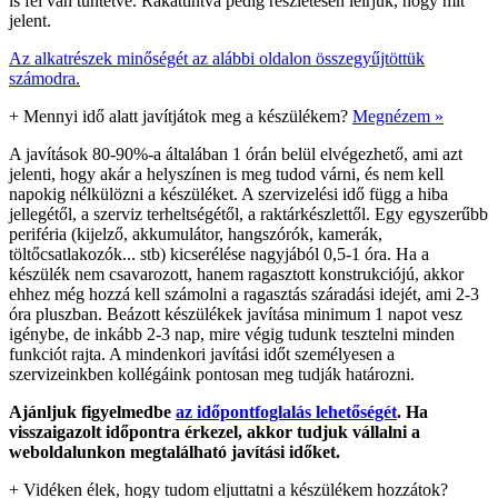
is fel van tüntetve. Rákattintva pedig részletesen leírjuk, hogy mit
jelent.
Az alkatrészek minőségét az alábbi oldalon összegyűjtöttük
számodra.
+
Mennyi idő alatt javítjátok meg a készülékem?
Megnézem »
A javítások 80-90%-a általában 1 órán belül elvégezhető, ami azt
jelenti, hogy akár a helyszínen is meg tudod várni, és nem kell
napokig nélkülözni a készüléket. A szervizelési idő függ a hiba
jellegétől, a szerviz terheltségétől, a raktárkészlettől. Egy egyszerűbb
periféria (kijelző, akkumulátor, hangszórók, kamerák,
töltőcsatlakozók... stb) kicserélése nagyjából 0,5-1 óra. Ha a
készülék nem csavarozott, hanem ragasztott konstrukciójú, akkor
ehhez még hozzá kell számolni a ragasztás száradási idejét, ami 2-3
óra pluszban. Beázott készülékek javítása minimum 1 napot vesz
igénybe, de inkább 2-3 nap, mire végig tudunk tesztelni minden
funkciót rajta. A mindenkori javítási időt személyesen a
szervizeinkben kollégáink pontosan meg tudják határozni.
Ajánljuk figyelmedbe
az időpontfoglalás lehetőségét
. Ha
visszaigazolt időpontra érkezel, akkor tudjuk vállalni a
weboldalunkon megtalálható javítási időket.
+
Vidéken élek, hogy tudom eljuttatni a készülékem hozzátok?