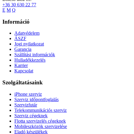
+36 30 630 22 77
E
M
Q
Információ
Adatvédelem
ÁSZF
Jogi nyilatkozat
Garancia
Szállítási információk
Hulladékkezelés
Karrier
Kapcsolat
Szolgáltatásaink
iPhone szerviz
Szerviz időpontfoglalás
Szervizfutár
Telekommunikációs szerviz
Szerviz cégeknek
Flotta szervizelés cégeknek
Mobileszközök szervizelése
Eladó készülékek