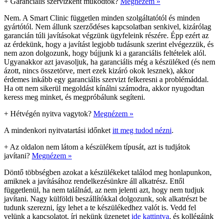
+
Garanciális szervizként működtök?
Megnézem »
Nem. A Smart Clinic független minden szolgáltatótól és minden
gyártótól. Nem állunk szerződéses kapcsolatban senkivel, kizárólag
garancián túli javításokat végzünk ügyfeleink részére. Épp ezért az
az érdekünk, hogy a javítást legjobb tudásunk szerint elvégezzük, és
nem azon dolgozunk, hogy bújjunk ki a garanciális feltételek alól.
Ugyanakkor azt javasoljuk, ha garanciális még a készüléked (és nem
ázott, nincs összetörve, mert ezek kizáró okok lesznek), akkor
érdemes inkább egy garanciális szervizt felkeresni a problémáddal.
Ha ott nem sikerül megoldást kínálni számodra, akkor nyugodtan
keress meg minket, és megpróbálunk segíteni.
+
Hétvégén nyitva vagytok?
Megnézem »
A mindenkori nyitvatartási időnket
itt meg tudod nézni
.
+
Az oldalon nem látom a készülékem típusát, azt is tudjátok
javítani?
Megnézem »
Döntő többségben azokat a készülékeket találod meg honlapunkon,
amiknek a javításához rendelkezésünkre áll alkatrész. Ettől
függetlenül, ha nem találnád, az nem jelenti azt, hogy nem tudjuk
javítani. Nagy külföldi beszállítókkal dolgozunk, sok alkatrészt be
tudunk szerezni, így lehet a te készülékedhez valót is. Vedd fel
velünk a kapcsolatot, írj nekünk üzenetet
ide kattintva
, és kollégáink