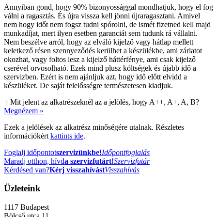
Annyiban gond, hogy 90% bizonyossággal mondhatjuk, hogy el fog
válni a ragasztás. És újra vissza kell jönni újraragasztani. Amivel
nem hogy időt nem fogsz tudni spórolni, de ismét fizetned kell majd
munkadíjat, mert ilyen esetben garanciát sem tudunk rá vállalni.
Nem beszélve arról, hogy az elváló kijelző vagy hátlap mellett
keletkező résen szennyeződés kerülhet a készülékbe, ami zárlatot
okozhat, vagy foltos lesz a kijelző háttérfénye, ami csak kijelző
cserével orvosolható. Ezek mind plusz költségek és újabb idő a
szervizben. Ezért is nem ajánljuk azt, hogy idő előtt elvidd a
készüléket. De saját felelősségre természetesen kiadjuk.
+
Mit jelent az alkatrészeknél az a jelölés, hogy A++, A+, A, B?
Megnézem »
Ezek a jelölések az alkatrész minőségére utalnak. Részletes
információkért
kattints ide
.
Foglalj időpontot
szervizünkbe!
Időpontfoglalás
Maradj otthon, hívd
a szervizfutárt!
Szervizfutár
Kérdésed van?
Kérj visszahívást
Visszahívás
Üzleteink
1117
Budapest
Bölcső utca 11.