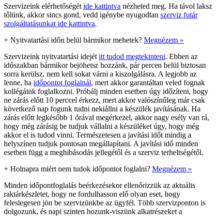
Szervizeink elérhetőségét
ide kattintva
nézheted meg. Ha távol laksz
tőlünk, akkor sincs gond, vedd igénybe nyugodtan
szerviz futár
szolgáltatásunkat ide kattintva
.
+
Nyitvatartási időn belül bármikor mehetek?
Megnézem »
Szervizeink nyitvatartási idejét
itt tudod megtekinteni
. Ebben az
időszakban bármikor bejöhetsz hozzánk, pár percen belül biztosan
sorra kerülsz, nem kell sokat várni a kiszolgálásra. A legjobb az
lenne, ha
időpontot foglalnál
, mert akkor garantáltan veled fognak
kollégáink foglalkozni. Próbálj minden esetben úgy időzíteni, hogy
ne zárás előtt 10 perccel érkezz, mert akkor valószínűleg már csak
következő nap fogunk tudni nekiállni a készülék javításának. Ha
zárás előtt legkésőbb 1 órával megérkezel, akkor nagy esély van rá,
hogy még zárásig be tudjuk vállalni a készüléket úgy, hogy még
akkor el is tudod vinni. Természetesen a javítási időt mindig a
helyszínen tudjuk pontosan megállapítani. A javítási idő minden
esetben függ a meghibásodás jellegétől és a szerviz terheltségétől.
+
Holnapra miért nem tudok időpontot foglalni?
Megnézem »
Minden időpontfoglalás beérkezésekor ellenőrizzük az aktuális
raktárkészletet, hogy ne fordulhasson elő olyan eset, hogy
feleslegesen jön be szervizünkbe az ügyfél. Több szervizponton is
dolgozunk, és napi szinten hozunk-viszünk alkatrészeket a