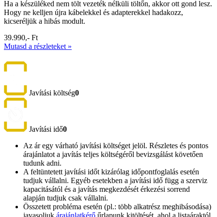
Ha a készüléked nem tölt vezeték nélküli töltőn, akkor ott gond lesz.
Hogy ne kelljen újra kábelekkel és adapterekkel hadakozz,
kicseréljük a hibás modult.
39.990,- Ft
Mutasd a részleteket »
Javítási költség
0
Javítási idő
0
Az ár egy várható javítási költséget jelöl. Részletes és pontos
árajánlatot a javítás teljes költségéről bevizsgálást követően
tudunk adni.
A feltüntetett javítási időt kizárólag időpontfoglalás esetén
tudjuk vállalni. Egyéb esetekben a javítási idő függ a szerviz
kapacitásától és a javítás megkezdését érkezési sorrend
alapján tudjuk csak vállalni.
Összetett probléma esetén (pl.: több alkatrész meghibásodása)
javasoljuk
árajánlatkérő
űrlapunk kitöltését, ahol a listaáraktól