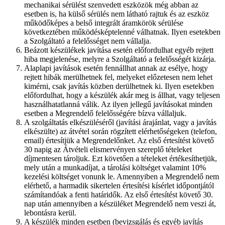
mechanikai sérülést szenvedett eszközök még abban az
esetben is, ha külső sérülés nem látható rajtuk és az eszköz
működőképes a belső integrált áramkörök sérülése
következtében működésképtelenné válhatnak. Ilyen esetekben
a Szolgáltató a felelősséget nem vállalja.
Beázott készülékek javítása esetén előfordulhat egyéb rejtett
hiba megjelenése, melyre a Szolgáltató a felelősségét kizárja.
Alaplapi javítások esetén fennállhat annak az esélye, hogy
rejtett hibák merülhetnek fel, melyeket előzetesen nem lehet
kimérni, csak javítás közben derülhetnek ki. Ilyen esetekben
előfordulhat, hogy a készülék akár meg is állhat, vagy teljesen
használhatatlanná válik. Az ilyen jellegű javításokat minden
esetben a Megrendelő felelősségére bízva vállaljuk.
A szolgáltatás elkészüléséről (javítási árajánlat, vagy a javítás
elkészülte) az átvétel során rögzített elérhetőségeken (telefon,
email) értesítjük a Megrendelőnket. Az első értesítést követő
30 napig az Átvételi elismervényen szereplő tételeket
díjmentesen tároljuk. Ezt követően a tételeket értékesíthetjük,
mely után a munkadíjat, a tárolási költséget valamint 10%
kezelési költséget vonunk le. Amennyiben a Megrendelő nem
elérhető, a harmadik sikertelen értesítési kísérlet időpontjától
számítandóak a fenti határidők. Az első értesítést követő 30.
nap után amennyiben a készüléket Megrendelő nem veszi át,
lebontásra kerül.
A készülék minden esetben (bevizsgálás és egyéb javítás