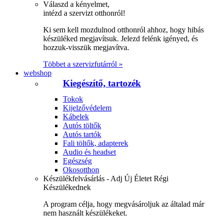
Válaszd a kényelmet,
intézd a szervizt otthonról!
Ki sem kell mozdulnod otthonról ahhoz, hogy hibás
készüléked megjavítsuk. Jelezd felénk igényed, és
hozzuk-visszük megjavítva.
Többet a szervizfutárról »
webshop
Kiegészítő, tartozék
Tokok
Kijelzővédelem
Kábelek
Autós töltők
Autós tartók
Fali töltők, adapterek
Audio és headset
Egészség
Okosotthon
Készülékfelvásárlás - Adj Új Életet Régi
Készülékednek
A program célja, hogy megvásároljuk az általad már
nem használt készülékeket.