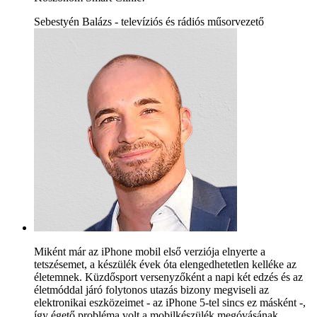
Sebestyén Balázs - televíziós és rádiós műsorvezető
Miként már az iPhone mobil első verziója elnyerte a
tetszésemet, a készülék évek óta elengedhetetlen kelléke az
életemnek. Küzdősport versenyzőként a napi két edzés és az
életmóddal járó folytonos utazás bizony megviseli az
elektronikai eszközeimet - az iPhone 5-tel sincs ez másként -,
így égető probléma volt a mobilkészülék megóvásának