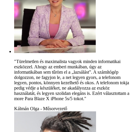
"Türelmetlen és maximalista vagyok minden informatikai
eszközzel. Ahogy az emberi munkában, úgy az
informatikában sem tűröm el a „lazsálást”. A számítógép
dolgozzon, ne fagyjon le, a net legyen gyors, a telefonom
legyen, pontos, könnyen kezelhető és okos. A telefonom tokja
pedig védje a készüléket, ne akadályozza az eszköz
használatát, és legyen szolidan elegáns is. Ezért választottam a
more Para Blaze X iPhone 5s/5 tokot."
Kálmán Olga - Műsorvezető