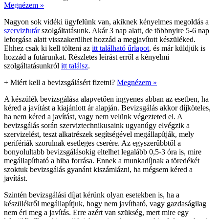
Megnézem »
Nagyon sok vidéki ügyfelünk van, akiknek kényelmes megoldás a
szervizfutár
szolgáltatásunk. Akár 3 nap alatt, de többnyire 5-6 nap
leforgása alatt visszakerülhet hozzád a megjavított készüléked.
Ehhez csak ki kell tölteni az
itt található űrlapot
, és már küldjük is
hozzád a futárunkat. Részletes leírást erről a kényelmi
szolgáltatásunkról
itt találsz
.
+
Miért kell a bevizsgálásért fizetni?
Megnézem »
A készülék bevizsgálása alapvetően ingyenes abban az esetben, ha
kéred a javítást a kiajánlott ár alapján. Bevizsgálás akkor díjköteles,
ha nem kéred a javítást, vagy nem velünk végezteted el. A
bevizsgálás során szerviztechnikusaink ugyanúgy elvégzik a
szervizelést, teszt alkatrészek segítségével megállapítják, mely
perifériák szorulnak esetleges cserére. Az egyszerűbbtől a
bonyolultabb bevizsgálásokig eltelhet legalább 0,5-3 óra is, mire
megállapítható a hiba forrása. Ennek a munkadíjnak a töredékét
szoktuk bevizsgálás gyanánt kiszámlázni, ha mégsem kéred a
javítást.
Szintén bevizsgálási díjat kérünk olyan esetekben is, ha a
készülékről megállapítjuk, hogy nem javítható, vagy gazdaságilag
nem éri meg a javítás. Erre azért van szükség, mert mire egy