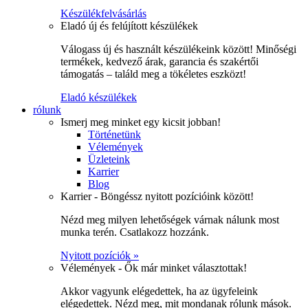
Készülékfelvásárlás
Eladó új és felújított készülékek
Válogass új és használt készülékeink között! Minőségi
termékek, kedvező árak, garancia és szakértői
támogatás – találd meg a tökéletes eszközt!
Eladó készülékek
rólunk
Ismerj meg minket egy kicsit jobban!
Történetünk
Vélemények
Üzleteink
Karrier
Blog
Karrier - Böngéssz nyitott pozícióink között!
Nézd meg milyen lehetőségek várnak nálunk most
munka terén. Csatlakozz hozzánk.
Nyitott pozíciók »
Vélemények - Ők már minket választottak!
Akkor vagyunk elégedettek, ha az ügyfeleink
elégedettek. Nézd meg, mit mondanak rólunk mások.