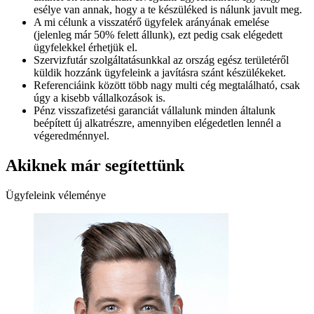
esélye van annak, hogy a te készüléked is nálunk javult meg.
A mi célunk a visszatérő ügyfelek arányának emelése
(jelenleg már 50% felett állunk), ezt pedig csak elégedett
ügyfelekkel érhetjük el.
Szervizfutár szolgáltatásunkkal az ország egész területéről
küldik hozzánk ügyfeleink a javításra szánt készülékeket.
Referenciáink között több nagy multi cég megtalálható, csak
úgy a kisebb vállalkozások is.
Pénz visszafizetési garanciát vállalunk minden általunk
beépített új alkatrészre, amennyiben elégedetlen lennél a
végeredménnyel.
Akiknek már segítettünk
Ügyfeleink véleménye