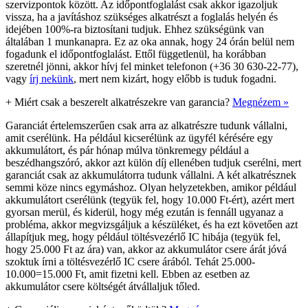
szervizpontok között. Az időpontfoglalást csak akkor igazoljuk
vissza, ha a javításhoz szükséges alkatrészt a foglalás helyén és
idejében 100%-ra biztosítani tudjuk. Ehhez szükségünk van
általában 1 munkanapra. Ez az oka annak, hogy 24 órán belül nem
fogadunk el időpontfoglalást. Ettől függetlenül, ha korábban
szeretnél jönni, akkor hívj fel minket telefonon (+36 30 630-22-77),
vagy
írj nekünk
, mert nem kizárt, hogy előbb is tuduk fogadni.
+
Miért csak a beszerelt alkatrészekre van garancia?
Megnézem »
Garanciát értelemszerűen csak arra az alkatrészre tudunk vállalni,
amit cserélünk. Ha például kicserélünk az ügyfél kérésére egy
akkumulátort, és pár hónap múlva tönkremegy például a
beszédhangszóró, akkor azt külön díj ellenében tudjuk cserélni, mert
garanciát csak az akkumulátorra tudunk vállalni. A két alkatrésznek
semmi köze nincs egymáshoz. Olyan helyzetekben, amikor például
akkumulátort cserélünk (tegyük fel, hogy 10.000 Ft-ért), azért mert
gyorsan merül, és kiderül, hogy még ezután is fennáll ugyanaz a
probléma, akkor megvizsgáljuk a készüléket, és ha ezt követően azt
állapítjuk meg, hogy például töltésvezérlő IC hibája (tegyük fel,
hogy 25.000 Ft az ára) van, akkor az akkumulátor csere árát jóvá
szoktuk írni a töltésvezérlő IC csere árából. Tehát 25.000-
10.000=15.000 Ft, amit fizetni kell. Ebben az esetben az
akkumulátor csere költségét átvállaljuk tőled.