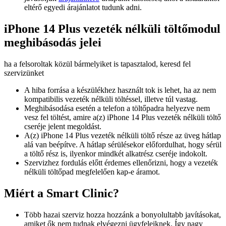
eltérő egyedi árajánlatot tudunk adni.
iPhone 14 Plus vezeték nélküli töltőmodul
meghibásodás jelei
ha a felsoroltak közül bármelyiket is tapasztalod, keresd fel
szervizünket
A hiba forrása a készülékhez használt tok is lehet, ha az nem
kompatibilis vezeték nélküli töltéssel, illetve túl vastag.
Meghibásodása esetén a telefon a töltőpadra helyezve nem
vesz fel töltést, amire a(z) iPhone 14 Plus vezeték nélküli töltő
cseréje jelent megoldást.
A(z) iPhone 14 Plus vezeték nélküli töltő része az üveg hátlap
alá van beépítve. A hátlap sérülésekor előfordulhat, hogy sérül
a töltő rész is, ilyenkor mindkét alkatrész cseréje indokolt.
Szervizhez fordulás előtt érdemes ellenőrizni, hogy a vezeték
nélküli töltőpad megfelelően kap-e áramot.
Miért a Smart Clinic?
Több hazai szerviz hozza hozzánk a bonyolultabb javításokat,
amiket ők nem tudnak elvégezni ügyfeleiknek. Így nagy