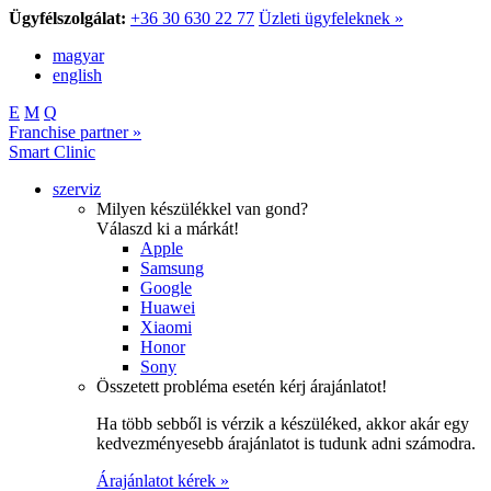
Ügyfélszolgálat:
+36 30 630 22 77
Üzleti ügyfeleknek »
magyar
english
E
M
Q
Franchise partner »
Smart Clinic
szerviz
Milyen készülékkel van gond?
Válaszd ki a márkát!
Apple
Samsung
Google
Huawei
Xiaomi
Honor
Sony
Összetett probléma esetén kérj árajánlatot!
Ha több sebből is vérzik a készüléked, akkor akár egy
kedvezményesebb árajánlatot is tudunk adni számodra.
Árajánlatot kérek »