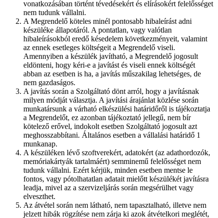
vonatkozásában történt tévedésekért és elírásokért felelősséget
nem tudunk vállalni.
A Megrendelő köteles minél pontosabb hibaleírást adni
készüléke állapotáról. A pontatlan, vagy valótlan
hibaleírásokból eredő késedelem következményeit, valamint
az ennek esetleges költségeit a Megrendelő viseli.
Amennyiben a készülék javítható, a Megrendelő jogosult
eldönteni, hogy kéri-e a javítást és viseli ennek költségét
abban az esetben is ha, a javítás műszakilag lehetséges, de
nem gazdaságos.
A javítás során a Szolgáltató dönt arról, hogy a javításnak
milyen módját választja. A javítási árajánlat közlése során
munkatársunk a várható elkészülési határidőről is tájékoztatja
a Megrendelőt, ez azonban tájékoztató jellegű, nem bír
kötelező erővel, indokolt esetben Szolgáltató jogosult azt
meghosszabbítani. Általános esetben a vállalási határidő 1
munkanap.
A készüléken lévő szoftverekért, adatokért (az adathordozók,
memóriakártyák tartalmáért) semminemű felelősséget nem
tudunk vállalni. Ezért kérjük, minden esetben mentse le
fontos, vagy pótolhatatlan adatait mielőtt készülékét javításra
leadja, mivel az a szervizeljárás során megsérülhet vagy
elveszthet.
Az átvétel során nem látható, nem tapasztalható, illetve nem
jelzett hibák rögzítése nem zárja ki azok átvételkori meglétét,