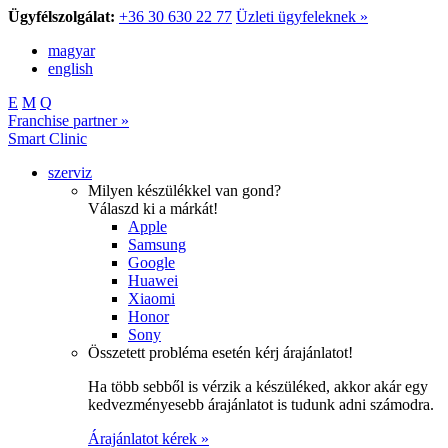
Ügyfélszolgálat:
+36 30 630 22 77
Üzleti ügyfeleknek »
magyar
english
E
M
Q
Franchise partner »
Smart Clinic
szerviz
Milyen készülékkel van gond?
Válaszd ki a márkát!
Apple
Samsung
Google
Huawei
Xiaomi
Honor
Sony
Összetett probléma esetén kérj árajánlatot!
Ha több sebből is vérzik a készüléked, akkor akár egy
kedvezményesebb árajánlatot is tudunk adni számodra.
Árajánlatot kérek »