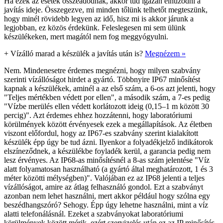
Ha ezek az esetek összeadódnak, akkor tud igazán elhúzódni a
javítás ideje. Összegezve, mi minden tőlünk telhetőt megteszünk,
hogy minél rövidebb legyen az idő, hisz mi is akkor járunk a
legjobban, ez közös érdekünk. Feleslegesen mi sem ülünk
készülékeken, mert magától nem fog meggyógyulni.
+
Vízálló marad a készülék a javítás után is?
Megnézem »
Nem. Mindenesetre érdemes megnézni, hogy milyen szabvány
szerinti vízállóságot hirdet a gyártó. Többnyire IP67 minősítést
kapnak a készülékek, aminél a az első szám, a 6-os azt jelenti, hogy
"Teljes mértékben védett por ellen", a második szám, a 7-es pedig
"Vízbe merülés ellen védett korlátozott ideig (0,15–1 m között 30
percig)". Azt érdemes ehhez hozzátenni, hogy laboratóriumi
körülmények között érvényesek ezek a megállapítások. Az életben
viszont előfordul, hogy az IP67-es szabvány szerint kialakított
készülék épp úgy be tud ázni. Ilyenkor a folyadékjelző indikátorok
elszíneződnek, a készülékbe foyladék kerül, a garancia pedig nem
lesz érvényes. Az IP68-as minősítésnél a 8-as szám jelentése "Víz
alatt folyamatosan használható (a gyártó által meghatározott, 1 és 3
méter közötti mélységben)". Valójában ez az IP68 jelenti a teljes
vízállóságot, amire az átlag felhasználó gondol. Ezt a szabványt
azonban nem lehet használni, mert akkor például hogy szólna egy
beszédhangszóró? Sehogy. Épp úgy lehetne használni, mint a víz
alatti telefonálásnál. Ezeket a szabványokat laboratóriumi
körülmények között mérik, ezért szervizelés után ez az IP minősítés