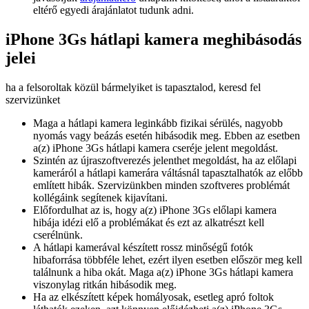
eltérő egyedi árajánlatot tudunk adni.
iPhone 3Gs hátlapi kamera meghibásodás
jelei
ha a felsoroltak közül bármelyiket is tapasztalod, keresd fel
szervizünket
Maga a hátlapi kamera leginkább fizikai sérülés, nagyobb
nyomás vagy beázás esetén hibásodik meg. Ebben az esetben
a(z) iPhone 3Gs hátlapi kamera cseréje jelent megoldást.
Szintén az újraszoftverezés jelenthet megoldást, ha az előlapi
kameráról a hátlapi kamerára váltásnál tapasztalhatók az előbb
említett hibák. Szervizünkben minden szoftveres problémát
kollégáink segítenek kijavítani.
Előfordulhat az is, hogy a(z) iPhone 3Gs előlapi kamera
hibája idézi elő a problémákat és ezt az alkatrészt kell
cserélnünk.
A hátlapi kamerával készített rossz minőségű fotók
hibaforrása többféle lehet, ezért ilyen esetben először meg kell
találnunk a hiba okát. Maga a(z) iPhone 3Gs hátlapi kamera
viszonylag ritkán hibásodik meg.
Ha az elkészített képek homályosak, esetleg apró foltok