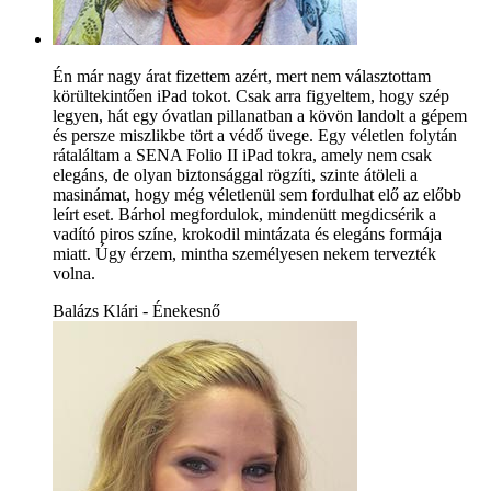
Én már nagy árat fizettem azért, mert nem választottam
körültekintően iPad tokot. Csak arra figyeltem, hogy szép
legyen, hát egy óvatlan pillanatban a kövön landolt a gépem
és persze miszlikbe tört a védő üvege. Egy véletlen folytán
rátaláltam a SENA Folio II iPad tokra, amely nem csak
elegáns, de olyan biztonsággal rögzíti, szinte átöleli a
masinámat, hogy még véletlenül sem fordulhat elő az előbb
leírt eset. Bárhol megfordulok, mindenütt megdicsérik a
vadító piros színe, krokodil mintázata és elegáns formája
miatt. Úgy érzem, mintha személyesen nekem tervezték
volna.
Balázs Klári - Énekesnő