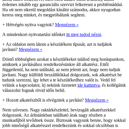
érdemes inkább egy garanciális szervizt felkeresni a problémáddal.
Ha ott nem sikerül megoldást kínálni számodra, akkor nyugodtan
keress meg minket, és megpróbálunk segíteni.
+
Hétvégén nyitva vagytok?
Megnézem »
A mindenkori nyitvatartási időnket
itt meg tudod nézni
.
+
Az oldalon nem látom a készülékem típusát, azt is tudjátok
javítani?
Megnézem »
Döntő többségben azokat a készülékeket találod meg honlapunkon,
amiknek a javításához rendelkezésünkre áll alkatrész. Ettől
függetlenül, ha nem találnád, az nem jelenti azt, hogy nem tudjuk
javítani. Nagy külföldi beszállítókkal dolgozunk, sok alkatrészt be
tudunk szerezni, így lehet a te készülékedhez valót is. Vedd fel
velünk a kapcsolatot, írj nekünk üzenetet
ide kattintva
, és kollégáink
válaszolni fognak rövid időn belül.
+
Hozott alkatrészből is elvégzitek a javítást?
Megnézem »
Nem szívesen. Nagy raktárkészlettel, bevizsgált alkatrészekkel
dolgozunk. Az árlistánkban található árak nagy részben a
munkadíjból tevődnek össze. Biztosak vagyunk benne, hogy sokkal
jobb minőségű alkatrésszel rendelkezünk és sokkal olcsóbban is