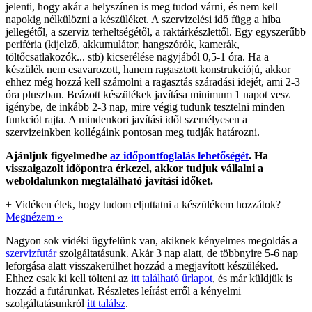
jelenti, hogy akár a helyszínen is meg tudod várni, és nem kell
napokig nélkülözni a készüléket. A szervizelési idő függ a hiba
jellegétől, a szerviz terheltségétől, a raktárkészlettől. Egy egyszerűbb
periféria (kijelző, akkumulátor, hangszórók, kamerák,
töltőcsatlakozók... stb) kicserélése nagyjából 0,5-1 óra. Ha a
készülék nem csavarozott, hanem ragasztott konstrukciójú, akkor
ehhez még hozzá kell számolni a ragasztás száradási idejét, ami 2-3
óra pluszban. Beázott készülékek javítása minimum 1 napot vesz
igénybe, de inkább 2-3 nap, mire végig tudunk tesztelni minden
funkciót rajta. A mindenkori javítási időt személyesen a
szervizeinkben kollégáink pontosan meg tudják határozni.
Ajánljuk figyelmedbe
az időpontfoglalás lehetőségét
. Ha
visszaigazolt időpontra érkezel, akkor tudjuk vállalni a
weboldalunkon megtalálható javítási időket.
+
Vidéken élek, hogy tudom eljuttatni a készülékem hozzátok?
Megnézem »
Nagyon sok vidéki ügyfelünk van, akiknek kényelmes megoldás a
szervizfutár
szolgáltatásunk. Akár 3 nap alatt, de többnyire 5-6 nap
leforgása alatt visszakerülhet hozzád a megjavított készüléked.
Ehhez csak ki kell tölteni az
itt található űrlapot
, és már küldjük is
hozzád a futárunkat. Részletes leírást erről a kényelmi
szolgáltatásunkról
itt találsz
.