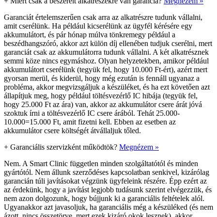
+
Miért csak a beszerelt alkatrészekre van garancia?
Megnézem »
Garanciát értelemszerűen csak arra az alkatrészre tudunk vállalni,
amit cserélünk. Ha például kicserélünk az ügyfél kérésére egy
akkumulátort, és pár hónap múlva tönkremegy például a
beszédhangszóró, akkor azt külön díj ellenében tudjuk cserélni, mert
garanciát csak az akkumulátorra tudunk vállalni. A két alkatrésznek
semmi köze nincs egymáshoz. Olyan helyzetekben, amikor például
akkumulátort cserélünk (tegyük fel, hogy 10.000 Ft-ért), azért mert
gyorsan merül, és kiderül, hogy még ezután is fennáll ugyanaz a
probléma, akkor megvizsgáljuk a készüléket, és ha ezt követően azt
állapítjuk meg, hogy például töltésvezérlő IC hibája (tegyük fel,
hogy 25.000 Ft az ára) van, akkor az akkumulátor csere árát jóvá
szoktuk írni a töltésvezérlő IC csere árából. Tehát 25.000-
10.000=15.000 Ft, amit fizetni kell. Ebben az esetben az
akkumulátor csere költségét átvállaljuk tőled.
+
Garanciális szervizként működtök?
Megnézem »
Nem. A Smart Clinic független minden szolgáltatótól és minden
gyártótól. Nem állunk szerződéses kapcsolatban senkivel, kizárólag
garancián túli javításokat végzünk ügyfeleink részére. Épp ezért az
az érdekünk, hogy a javítást legjobb tudásunk szerint elvégezzük, és
nem azon dolgozunk, hogy bújjunk ki a garanciális feltételek alól.
Ugyanakkor azt javasoljuk, ha garanciális még a készüléked (és nem
ázott, nincs összetörve, mert ezek kizáró okok lesznek), akkor