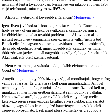
nem állhat fent a továbbiakban. Persze legyen inkább egy nem IP67-
es jó telefonunk, mint egy rossz IP67-es.
+
Alaplapi javításoknál kevesebb a garancia?
Megnézem »
Igen. Ilyen javításokra 1 hónap garanciát vállalunk. Ennek oka,
hogy ez egy olyan mértékű beavatkozás a készülékbe, ami a
későbbiekben okozhat további problémát is. Alapvetően alaplapi
javítást például egy garanciális szerviz nem is vállal (nem is tud).
Ennek ellenére nagyon sok esetben javíthatóak ezek a problémák,
de az idő előrehaladtával, minél idősebb egy készülék, és minél
többször van javítva, annál nagyobb az esély rá, hogy újra elromlik.
Akár csak egy öreg személyautónál.
+
Nem várnám meg a száradási időt, inkább elvinném korábban.
Gond-e?
Megnézem »
Annyiban gond, hogy 90% bizonyossággal mondhatjuk, hogy el fog
válni a ragasztás. És újra vissza kell jönni újraragasztani. Amivel
nem hogy időt nem fogsz tudni spórolni, de ismét fizetned kell majd
munkadíjat, mert ilyen esetben garanciát sem tudunk rá vállalni.
Nem beszélve arról, hogy az elváló kijelző vagy hátlap mellett
keletkező résen szennyeződés kerülhet a készülékbe, ami zárlatot
okozhat, vagy foltos lesz a kijelző háttérfénye, ami csak kijelző
cserével orvosolható. Ezek mind plusz költségek és újabb idő a