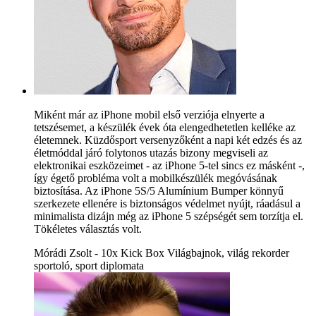
Miként már az iPhone mobil első verziója elnyerte a
tetszésemet, a készülék évek óta elengedhetetlen kelléke az
életemnek. Küzdősport versenyzőként a napi két edzés és az
életmóddal járó folytonos utazás bizony megviseli az
elektronikai eszközeimet - az iPhone 5-tel sincs ez másként -,
így égető probléma volt a mobilkészülék megóvásának
biztosítása. Az iPhone 5S/5 Alumínium Bumper könnyű
szerkezete ellenére is biztonságos védelmet nyújt, ráadásul a
minimalista dizájn még az iPhone 5 szépségét sem torzítja el.
Tökéletes választás volt.
Mórádi Zsolt - 10x Kick Box Világbajnok, világ rekorder
sportoló, sport diplomata