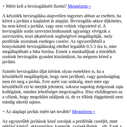
+
Miért kell a bevizsgálásért fizetni?
Megnézem »
A készülék bevizsgálása alapvetően ingyenes abban az esetben, ha
kéred a javítást a kiajánlott ár alapján. Bevizsgálás akkor díjköteles,
ha nem kéred a javítást, vagy nem velünk végezteted el. A
bevizsgálás során szerviztechnikusaink ugyanúgy elvégzik a
szervizelést, teszt alkatrészek segítségével megállapítják, mely
perifériák szorulnak esetleges cserére. Az egyszerűbbtől a
bonyolultabb bevizsgálásokig eltelhet legalább 0,5-3 óra is, mire
megállapítható a hiba forrása. Ennek a munkadíjnak a töredékét
szoktuk bevizsgálás gyanánt kiszámlázni, ha mégsem kéred a
javítást.
Szintén bevizsgálási díjat kérünk olyan esetekben is, ha a
készülékről megállapítjuk, hogy nem javítható, vagy gazdaságilag
nem éri meg a javítás. Erre azért van szükség, mert mire egy
készülékről ezt ki merjük jelenteni, sokszor napokig dolgoznak rajta
kollégáink, minden lehetőséget megvizsgálva. Hisz elsődlegesen az
a célunk, hogy megoldást találjunk rá, de ez tőlünk függetlenül nem
mindig sikerül sajnos.
+
Az alaplapi javítás miért tart tovább?
Megnézem »
Az egyszerűbb javítások közé soroljuk a perifériák cseréjét, mint
például kijelző, akkumulátor, kamerák, szalagkábelek... stb. Ezek a