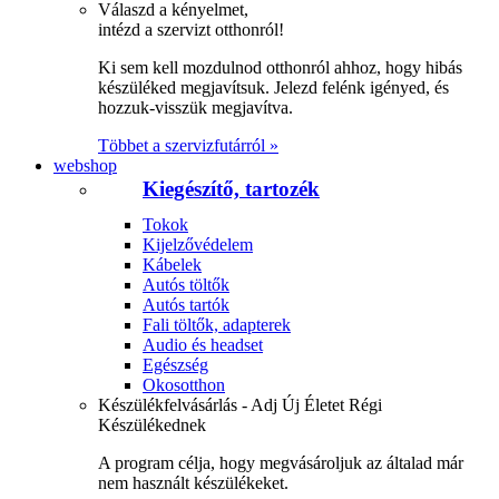
Válaszd a kényelmet,
intézd a szervizt otthonról!
Ki sem kell mozdulnod otthonról ahhoz, hogy hibás
készüléked megjavítsuk. Jelezd felénk igényed, és
hozzuk-visszük megjavítva.
Többet a szervizfutárról »
webshop
Kiegészítő, tartozék
Tokok
Kijelzővédelem
Kábelek
Autós töltők
Autós tartók
Fali töltők, adapterek
Audio és headset
Egészség
Okosotthon
Készülékfelvásárlás - Adj Új Életet Régi
Készülékednek
A program célja, hogy megvásároljuk az általad már
nem használt készülékeket.