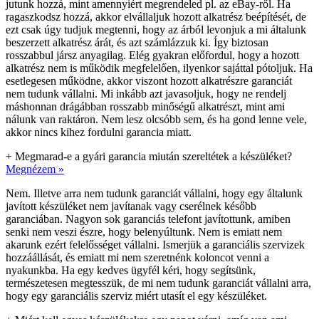
jutunk hozzá, mint amennyiért megrendeled pl. az eBay-ről. Ha
ragaszkodsz hozzá, akkor elvállaljuk hozott alkatrész beépítését, de
ezt csak úgy tudjuk megtenni, hogy az árból levonjuk a mi általunk
beszerzett alkatrész árát, és azt számlázzuk ki. Így biztosan
rosszabbul jársz anyagilag. Elég gyakran előfordul, hogy a hozott
alkatrész nem is működik megfelelően, ilyenkor sajáttal pótoljuk. Ha
esetlegesen működne, akkor viszont hozott alkatrészre garanciát
nem tudunk vállalni. Mi inkább azt javasoljuk, hogy ne rendelj
máshonnan drágábban rosszabb minőségű alkatrészt, mint ami
nálunk van raktáron. Nem lesz olcsóbb sem, és ha gond lenne vele,
akkor nincs kihez fordulni garancia miatt.
+
Megmarad-e a gyári garancia miután szereltétek a készüléket?
Megnézem »
Nem. Illetve arra nem tudunk garanciát vállalni, hogy egy általunk
javított készüléket nem javítanak vagy cserélnek később
garanciában. Nagyon sok garanciás telefont javítottunk, amiben
senki nem veszi észre, hogy belenyúltunk. Nem is emiatt nem
akarunk ezért felelősséget vállalni. Ismerjük a garanciális szervizek
hozzáállását, és emiatt mi nem szeretnénk koloncot venni a
nyakunkba. Ha egy kedves ügyfél kéri, hogy segítsünk,
természetesen megtesszük, de mi nem tudunk garanciát vállalni arra,
hogy egy garanciális szerviz miért utasít el egy készüléket.