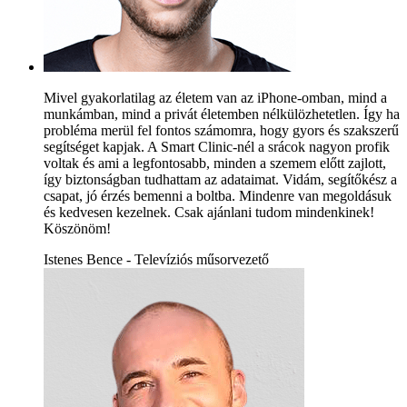
Mivel gyakorlatilag az életem van az iPhone-omban, mind a
munkámban, mind a privát életemben nélkülözhetetlen. Így ha
probléma merül fel fontos számomra, hogy gyors és szakszerű
segítséget kapjak. A Smart Clinic-nél a srácok nagyon profik
voltak és ami a legfontosabb, minden a szemem előtt zajlott,
így biztonságban tudhattam az adataimat. Vidám, segítőkész a
csapat, jó érzés bemenni a boltba. Mindenre van megoldásuk
és kedvesen kezelnek. Csak ajánlani tudom mindenkinek!
Köszönöm!
Istenes Bence - Televíziós műsorvezető