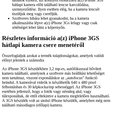
láthatók ezeken, azt könnyen előidézheti a(z) iPhone 3Gs
hátlapi kamera előtt található lencse karcolódása,
szennyeződése. Ilyen esetben elég, ha a kamera lencsét
tisztítjuk meg vagy cseréljük.
Szoftveres hibára lehet gyanakodni, ha a kamera
alkalmazásba lépve a(z) iPhone 3Gs lefagy vagy csak
sötétséget lehet látni a képernyőn.
Részletes információ a(z) iPhone 3GS
hátlapi kamera csere menetéről
Összefoglaljuk azokat a termék tulajdonságokat, amelyek valódi
előnyt jelentek a számodra
Az iPhone 3GS készülékben 3,2 mp-es, autófókusszal bővített
kamera található, amelynek a szoftvere más beállítási lehetőséget
nem tartalmaz, viszont exponáláskor az „autofocus” funkció
beindul. A kamerával videók is készíthetők 640 x 480 pixel
felbontásban és 30 képkocka/mp sebességgel. Az iPhone 3GS
esetében jellemző, hogy a fotók vagy némileg alul, vagy
túlexponáltak, de ettől eltekintve a kamera megfelelően használható.
A 3GS készülék volt az utolsó iPhone készülék, amelyben még nem
található másodlagos (előlapi) kamera.