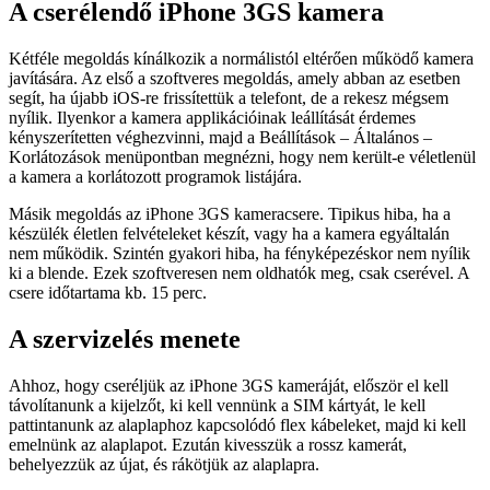
A cserélendő iPhone 3GS kamera
Kétféle megoldás kínálkozik a normálistól eltérően működő kamera
javítására. Az első a szoftveres megoldás, amely abban az esetben
segít, ha újabb iOS-re frissítettük a telefont, de a rekesz mégsem
nyílik. Ilyenkor a kamera applikációinak leállítását érdemes
kényszerítetten véghezvinni, majd a Beállítások – Általános –
Korlátozások menüpontban megnézni, hogy nem került-e véletlenül
a kamera a korlátozott programok listájára.
Másik megoldás az iPhone 3GS kameracsere. Tipikus hiba, ha a
készülék életlen felvételeket készít, vagy ha a kamera egyáltalán
nem működik. Szintén gyakori hiba, ha fényképezéskor nem nyílik
ki a blende. Ezek szoftveresen nem oldhatók meg, csak cserével. A
csere időtartama kb. 15 perc.
A szervizelés menete
Ahhoz, hogy cseréljük az iPhone 3GS kameráját, először el kell
távolítanunk a kijelzőt, ki kell vennünk a SIM kártyát, le kell
pattintanunk az alaplaphoz kapcsolódó flex kábeleket, majd ki kell
emelnünk az alaplapot. Ezután kivesszük a rossz kamerát,
behelyezzük az újat, és rákötjük az alaplapra.