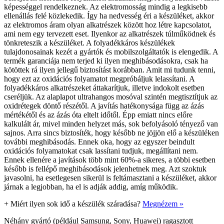
képességgel rendelkeznek. Az elektromosság mindig a legkisebb
ellenállás felé közlekedik. Így ha nedvesség éri a készüléket, akkor
az elektromos áram olyan alkatrészek között hoz létre kapcsolatot,
ami nem egy tervezett eset. Ilyenkor az alkatrészek túlműködnek és
tönkreteszik a készüléket. A folyadékkáros készülékek
tulajdonosainak kezét a gyártók és mobilszolgáltatók is elengedik. A
termék garanciája nem terjed ki ilyen meghibásodásokra, csak ha
kötöttek rá ilyen jellegű biztosítást korábban. Amit mi tudunk tenni,
hogy ezt az oxidációs folyamatot megpróbáljuk lelassítani. A
folyadékkáros alkatrészeket áttakarítjuk, illetve indokolt esetben
cseréljük. Az alaplapot ultrahangos mosóval szintén megtisztítjuk az
oxidrétegek döntő részétől. A javítás hatékonysága függ az ázás
mértékétől és az ázás óta eltelt időtől. Épp emiatt nincs előre
kalkulált ár, mivel minden helyzet más, sok befolyásoló tényező van
sajnos. Arra sincs biztosíték, hogy később ne jöjjön elő a készüléken
további meghibásodás. Ennek oka, hogy az egyszer beindult
oxidációs folyamatokat csak lassítani tudjuk, megállítani nem.
Ennek ellenére a javítások több mint 60%-a sikeres, a többi esetben
később is fellépő meghibásodások jelenhetnek meg. Azt szoktuk
javasolni, ha esetlegesen sikerül is feltámasztani a készüléket, akkor
járnak a legjobban, ha el is adják addig, amíg működik.
+
Miért ilyen sok idő a készülék száradása?
Megnézem »
Néhány gyártó (például Samsung, Sony, Huawei) ragasztott