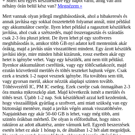
+
Miért kell egyes készülékekre egy napot várni, amíg van ami
néhány órán belül kész van?
Megnézem »
Mert vannak olyan jellegű meghibásodások, ahol a hibakeresés és
annak javítása egy sokkal összetettebb folyamat annál, mint például
egy akkumulátor cseréje. Ilyen lehet például a ragasztott készülékek
javítása, ahol csak a szétszedés, majd összeragasztás és száradás
csak 2-3 óra pluszt jelent. De ilyen lehet pl egy szoftveres
meghibásodás is, amikor több GB-nyi adatot kell mentenünk akár
órákig, majd a javítás után visszatölteni mindent. Egy ázott készülék
javítási ideje, mire minden hibát kizárunk, rossz esetben akár egy
hetet is igénybe vehet. Vagy egy készülék, ami nem tölt például.
Ilyenkor akkumulátort cserélünk, vagy egy töltőcsatlakozót, majd
ezután közvetlenül merülés és töltés teszteket hajtunk végre. Csak
ezek a tesztek 1-2 napot vesznek igénybe. Ha továbbra sem tölt,
vagy gyorsan merül, akkor nézzük alaplapi szinten tovább.
Töltésvezérlő IC, PM IC esetleg. Ezek cseréje csak önmagában 2-3
óra munka mikroszkóp alatt. Majd következik ismét a merülés és
töltés teszt. Újabb 1-2 nap. Sok készüléknél azzal kell kezdenünk,
hogy visszaállítjuk gyárilag a szoftvert, ami miatt szükség van egy
biztonsági mentésre, majd a javítás végén annak visszatöltésére.
Napjainkban egy akár 50-60 GB is lehet, vagy még több, ami
szintén órákban mérhető. De olyan is előfordulhat, hogy nincs
raktáron az adott alkatrész, amire várnunk kell. Egyedi beszerzések
esetén lehet ez akár 1 hónap is, de általában 1-2 hét alatt megoldjuk.