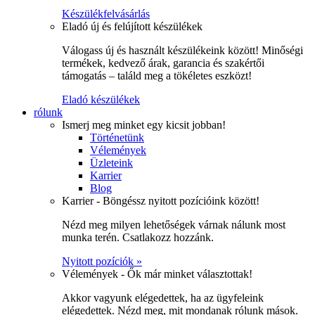
Készülékfelvásárlás
Eladó új és felújított készülékek
Válogass új és használt készülékeink között! Minőségi
termékek, kedvező árak, garancia és szakértői
támogatás – találd meg a tökéletes eszközt!
Eladó készülékek
rólunk
Ismerj meg minket egy kicsit jobban!
Történetünk
Vélemények
Üzleteink
Karrier
Blog
Karrier - Böngéssz nyitott pozícióink között!
Nézd meg milyen lehetőségek várnak nálunk most
munka terén. Csatlakozz hozzánk.
Nyitott pozíciók »
Vélemények - Ők már minket választottak!
Akkor vagyunk elégedettek, ha az ügyfeleink
elégedettek. Nézd meg, mit mondanak rólunk mások.