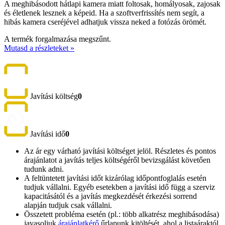
A meghibásodott hátlapi kamera miatt foltosak, homályosak, zajosak
és életlenek lesznek a képeid. Ha a szoftverfrissítés nem segít, a
hibás kamera cseréjével adhatjuk vissza neked a fotózás örömét.
A termék forgalmazása megszűnt.
Mutasd a részleteket »
Javítási költség
0
Javítási idő
0
Az ár egy várható javítási költséget jelöl. Részletes és pontos
árajánlatot a javítás teljes költségéről bevizsgálást követően
tudunk adni.
A feltüntetett javítási időt kizárólag időpontfoglalás esetén
tudjuk vállalni. Egyéb esetekben a javítási idő függ a szerviz
kapacitásától és a javítás megkezdését érkezési sorrend
alapján tudjuk csak vállalni.
Összetett probléma esetén (pl.: több alkatrész meghibásodása)
javasoljuk
árajánlatkérő
űrlapunk kitöltését, ahol a listaáraktól