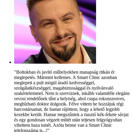
"Boltokban és javító műhelyekben manapság ritkán ér
meglepetés. Mármint kellemes. A Smart Clinic azonban
meglepett a pult mögül áradó kedvességgel,
szolgálatkészséggel, magabiztossággal és nyilvánvaló
szakértelemmel. Nem is szerviznek, inkább valamiféle elegáns
orvosi rendelőnek tűnt a helyiség, ahol csupa rokonszenves,
megbízható doktor dolgozik. Félve vittem be hozzájuk régi
harcostársamat, de hamar rájöttem, hogy a lehető legjobb
kezekbe került. Hamar megszűntek a riasztó kék-fekete sávjai
és egy gondosan végzett műtét után teljesen felgyógyultan
vihettem haza ismét. Azóta benne van a Smart Clinic
telefonszáma is...!"