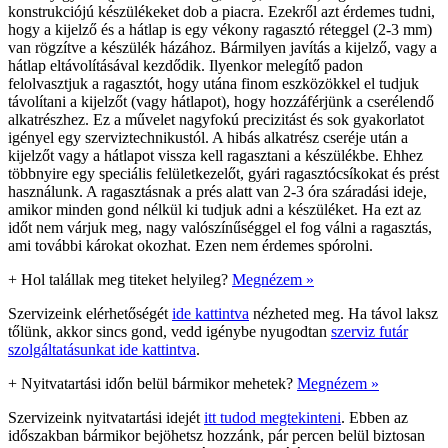
konstrukciójú készülékeket dob a piacra. Ezekről azt érdemes tudni,
hogy a kijelző és a hátlap is egy vékony ragasztó réteggel (2-3 mm)
van rögzítve a készülék házához. Bármilyen javítás a kijelző, vagy a
hátlap eltávolításával kezdődik. Ilyenkor melegítő padon
felolvasztjuk a ragasztót, hogy utána finom eszközökkel el tudjuk
távolítani a kijelzőt (vagy hátlapot), hogy hozzáférjünk a cserélendő
alkatrészhez. Ez a művelet nagyfokú precizitást és sok gyakorlatot
igényel egy szerviztechnikustól. A hibás alkatrész cseréje után a
kijelzőt vagy a hátlapot vissza kell ragasztani a készülékbe. Ehhez
többnyire egy speciális felületkezelőt, gyári ragasztócsíkokat és prést
használunk. A ragasztásnak a prés alatt van 2-3 óra száradási ideje,
amikor minden gond nélkül ki tudjuk adni a készüléket. Ha ezt az
időt nem várjuk meg, nagy valószínűséggel el fog válni a ragasztás,
ami további károkat okozhat. Ezen nem érdemes spórolni.
+
Hol talállak meg titeket helyileg?
Megnézem »
Szervizeink elérhetőségét
ide kattintva
nézheted meg. Ha távol laksz
tőlünk, akkor sincs gond, vedd igénybe nyugodtan
szerviz futár
szolgáltatásunkat ide kattintva
.
+
Nyitvatartási időn belül bármikor mehetek?
Megnézem »
Szervizeink nyitvatartási idejét
itt tudod megtekinteni
. Ebben az
időszakban bármikor bejöhetsz hozzánk, pár percen belül biztosan