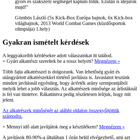
gyors és szakszerű segítséget kaptam tőlük. Ezután is idejárok
majd!"
Gömbös László (5x Kick-Box Európa bajnok, 6x Kick-box
világbajnok, 2013 World Combat Games (küzdősportok
olimpiája) 1.hely)
Gyakran ismételt kérdések
A leggyakoribb kérdésekre adott válaszainkat itt találod.
+
Gyári alkatrészt szereltek be a rossz helyett?
Megnézem »
Több fajta alkatrésszel is dolgozunk. Van lehetőség gyári és
utángyártott alkatrészekkel történő javításra is. Javaslatot teszünk
minden javításnál egyénileg, hogy ár/érték arány szempontjából
melyik lehet a jobb választás. Az alkatrészek minősége az árlistáknál
is fel van tüntetve. Rákattintva pedig részletesen leírjuk, hogy mit
jelent.
Az alkatrészek minőségét az alábbi oldalon összegyűjtöttük
számodra.
+
Mennyi idő alatt javítjátok meg a készülékem?
Megnézem »
A javítások 80-90%-a általában 1 órán belül elvégezhető, ami azt