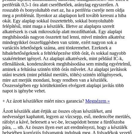
perifériák 0,5-1 óra alatt cserélhetőek, aránylag egyszerűen. A
rosszabb és bonyolultabb eset az, ha a periféria cseréje nem oldja
meg a problémát. Ilyenkor az alaplapon kell tovább keresni a hiba
okát. Egy alaplap sokkal összetettebb, sokkal bonyolultabb
felépítésű, mint maga a készülék. Illetve az alaplapra szerelt
alkatrészek is csak mikroszkóp alatt mozdíthatóak. Egy alaplapi
meghibásodás nagyon összetett tud lenni, mivel minden alkatrész
mindegyikkel összefüggésben van szinte, ezért nagyon sok a
variációs lehetőségek száma, ami tönkremehet. Ezeknek a
hibalehetőségeknek a feltérképezése több órát, és sokkal nagyobb
szakértelmet igényel. Az alaplapi alkatrészek, mint például IC-k,
ellenállások, kondenzátorok meghibásodása sem mindig egyértelmű,
aminek a feltárása szintén több órás művelet. Az alaplapi javítások
utáni tesztek (mint például merülés, töltés) szintén időigényesek,
mire azt merjük mondani, hogy rendben van a készülék.
Összességében egy körültekintően elvégzett alaplapi javítás több
napot is igénybe vehet.
+
Az ázott készülékre miért nincs garancia?
Megnézem »
Ázott készülék alatt értjük az összes olyan készüléket, ami
nedvességet kaphatott, legyen az vízcsepp, eső, medencébe merülés,
ráfolyt a kávé, beleesett a wc-be, lecsapódott benne a fürdőszoba
pára, ... stb. Az összes ilyen eset azt eredményezi, hogy a készülék
belsejében korróziós folyamatok indulnak meg. A folyadékok vezető