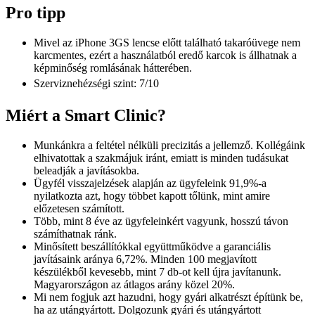
Pro tipp
Mivel az iPhone 3GS lencse előtt található takaróüvege nem
karcmentes, ezért a használatból eredő karcok is állhatnak a
képminőség romlásának hátterében.
Szerviznehézségi szint: 7/10
Miért a Smart Clinic?
Munkánkra a feltétel nélküli precizitás a jellemző. Kollégáink
elhivatottak a szakmájuk iránt, emiatt is minden tudásukat
beleadják a javításokba.
Ügyfél visszajelzések alapján az ügyfeleink 91,9%-a
nyilatkozta azt, hogy többet kapott tőlünk, mint amire
előzetesen számított.
Több, mint 8 éve az ügyfeleinkért vagyunk, hosszú távon
számíthatnak ránk.
Minősített beszállítókkal együttműködve a garanciális
javításaink aránya 6,72%. Minden 100 megjavított
készülékből kevesebb, mint 7 db-ot kell újra javítanunk.
Magyarországon az átlagos arány közel 20%.
Mi nem fogjuk azt hazudni, hogy gyári alkatrészt építünk be,
ha az utángyártott. Dolgozunk gyári és utángyártott