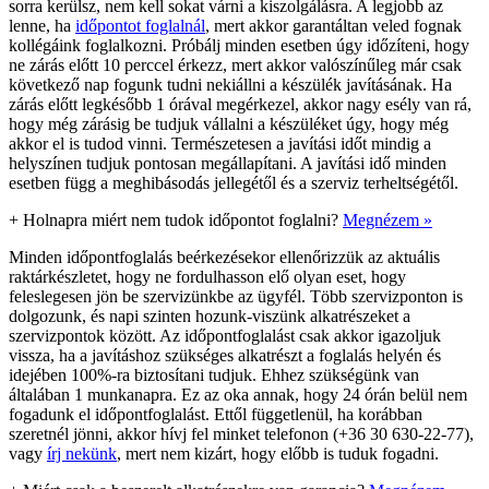
sorra kerülsz, nem kell sokat várni a kiszolgálásra. A legjobb az
lenne, ha
időpontot foglalnál
, mert akkor garantáltan veled fognak
kollégáink foglalkozni. Próbálj minden esetben úgy időzíteni, hogy
ne zárás előtt 10 perccel érkezz, mert akkor valószínűleg már csak
következő nap fogunk tudni nekiállni a készülék javításának. Ha
zárás előtt legkésőbb 1 órával megérkezel, akkor nagy esély van rá,
hogy még zárásig be tudjuk vállalni a készüléket úgy, hogy még
akkor el is tudod vinni. Természetesen a javítási időt mindig a
helyszínen tudjuk pontosan megállapítani. A javítási idő minden
esetben függ a meghibásodás jellegétől és a szerviz terheltségétől.
+
Holnapra miért nem tudok időpontot foglalni?
Megnézem »
Minden időpontfoglalás beérkezésekor ellenőrizzük az aktuális
raktárkészletet, hogy ne fordulhasson elő olyan eset, hogy
feleslegesen jön be szervizünkbe az ügyfél. Több szervizponton is
dolgozunk, és napi szinten hozunk-viszünk alkatrészeket a
szervizpontok között. Az időpontfoglalást csak akkor igazoljuk
vissza, ha a javításhoz szükséges alkatrészt a foglalás helyén és
idejében 100%-ra biztosítani tudjuk. Ehhez szükségünk van
általában 1 munkanapra. Ez az oka annak, hogy 24 órán belül nem
fogadunk el időpontfoglalást. Ettől függetlenül, ha korábban
szeretnél jönni, akkor hívj fel minket telefonon (+36 30 630-22-77),
vagy
írj nekünk
, mert nem kizárt, hogy előbb is tuduk fogadni.