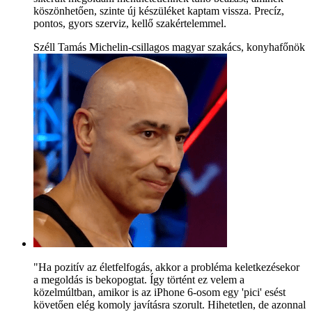
köszönhetően, szinte új készüléket kaptam vissza. Precíz,
pontos, gyors szerviz, kellő szakértelemmel.
Széll Tamás Michelin-csillagos magyar szakács, konyhafőnök
"Ha pozitív az életfelfogás, akkor a probléma keletkezésekor
a megoldás is bekopogtat. Így történt ez velem a
közelmúltban, amikor is az iPhone 6-osom egy 'pici' esést
követően elég komoly javításra szorult. Hihetetlen, de azonnal