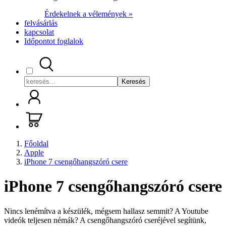
Érdekelnek a vélemények »
felvásárlás
kapcsolat
Időpontot foglalok
Keresés
Főoldal
Apple
iPhone 7 csengőhangszóró csere
iPhone 7 csengőhangszóró csere
Nincs lenémítva a készülék, mégsem hallasz semmit? A Youtube
videók teljesen némák? A csengőhangszóró cseréjével segítünk,