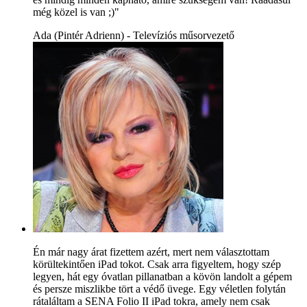
még közel is van ;)"
Ada (Pintér Adrienn) - Televíziós műsorvezető
Én már nagy árat fizettem azért, mert nem választottam
körültekintően iPad tokot. Csak arra figyeltem, hogy szép
legyen, hát egy óvatlan pillanatban a kövön landolt a gépem
és persze miszlikbe tört a védő üvege. Egy véletlen folytán
rátaláltam a SENA Folio II iPad tokra, amely nem csak