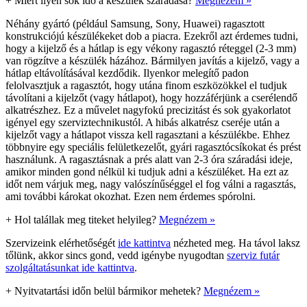
+
Miért ilyen sok idő a készülék száradása?
Megnézem »
Néhány gyártó (például Samsung, Sony, Huawei) ragasztott
konstrukciójú készülékeket dob a piacra. Ezekről azt érdemes tudni,
hogy a kijelző és a hátlap is egy vékony ragasztó réteggel (2-3 mm)
van rögzítve a készülék házához. Bármilyen javítás a kijelző, vagy a
hátlap eltávolításával kezdődik. Ilyenkor melegítő padon
felolvasztjuk a ragasztót, hogy utána finom eszközökkel el tudjuk
távolítani a kijelzőt (vagy hátlapot), hogy hozzáférjünk a cserélendő
alkatrészhez. Ez a művelet nagyfokú precizitást és sok gyakorlatot
igényel egy szerviztechnikustól. A hibás alkatrész cseréje után a
kijelzőt vagy a hátlapot vissza kell ragasztani a készülékbe. Ehhez
többnyire egy speciális felületkezelőt, gyári ragasztócsíkokat és prést
használunk. A ragasztásnak a prés alatt van 2-3 óra száradási ideje,
amikor minden gond nélkül ki tudjuk adni a készüléket. Ha ezt az
időt nem várjuk meg, nagy valószínűséggel el fog válni a ragasztás,
ami további károkat okozhat. Ezen nem érdemes spórolni.
+
Hol talállak meg titeket helyileg?
Megnézem »
Szervizeink elérhetőségét
ide kattintva
nézheted meg. Ha távol laksz
tőlünk, akkor sincs gond, vedd igénybe nyugodtan
szerviz futár
szolgáltatásunkat ide kattintva
.
+
Nyitvatartási időn belül bármikor mehetek?
Megnézem »