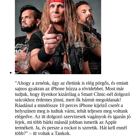
"Ahogy a zenénk, úgy az életünk is elég pörgős, és emiatt
sajnos gyakran az iPhone húzza a rövidebbet. Most már
tudjuk, hogy ilyenkor kizárólag a Smart Clinic-nél dolgozó
srácokhoz érdemes jönni, mert ők bármit megoldanak!
Ráadásul a mindössze 10 perces iPhone kijelző cserét a
helyszínen meg is tudtuk várni, tehát teljesen meg voltunk
elégedve. Az itt dolgozó szervizesek vagányok és igazán jó
fejek, mi több bárki másnál jobban ismerik az Apple
termékeit. Ja, és persze a rockot is szeretik. Hát kell ennél
több?" – itt voltak a Tankok.