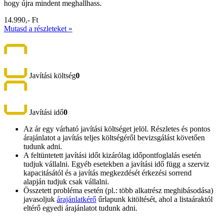
hogy újra mindent meghallhass.
14.990,- Ft
Mutasd a részleteket »
Javítási költség
0
Javítási idő
0
Az ár egy várható javítási költséget jelöl. Részletes és pontos
árajánlatot a javítás teljes költségéről bevizsgálást követően
tudunk adni.
A feltüntetett javítási időt kizárólag időpontfoglalás esetén
tudjuk vállalni. Egyéb esetekben a javítási idő függ a szerviz
kapacitásától és a javítás megkezdését érkezési sorrend
alapján tudjuk csak vállalni.
Összetett probléma esetén (pl.: több alkatrész meghibásodása)
javasoljuk
árajánlatkérő
űrlapunk kitöltését, ahol a listaáraktól
eltérő egyedi árajánlatot tudunk adni.