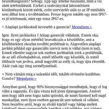
beszédhangszóró? Sehogy. Épp úgy lehetne használni, mint a víz
alatti telefonálásnál. Ezeket a szabványokat laboratóriumi
körülmények között mérik, ezért szervizelés után ez az IP minősítés
nem állhat fent a továbbiakban. Persze legyen inkább egy nem IP67-
es jó telefonunk, mint egy rossz IP67-es.
+
Alaplapi javításoknál kevesebb a garancia?
Megnézem »
Igen. Ilyen javításokra 1 hónap garanciát vállalunk. Ennek oka,
hogy ez egy olyan mértékű beavatkozás a készülékbe, ami a
későbbiekben okozhat további problémát is. Alapvetően alaplapi
javítást például egy garanciális szerviz nem is vállal (nem is tud).
Ennek ellenére nagyon sok esetben javíthatóak ezek a problémák,
de az idő előrehaladtával, minél idősebb egy készülék, és minél
többször van javítva, annál nagyobb az esély rá, hogy újra elromlik.
Akár csak egy öreg személyautónál.
+
Nem várnám meg a száradási időt, inkább elvinném korábban.
Gond-e?
Megnézem »
Annyiban gond, hogy 90% bizonyossággal mondhatjuk, hogy el fog
válni a ragasztás. És újra vissza kell jönni újraragasztani. Amivel
nem hogy időt nem fogsz tudni spórolni, de ismét fizetned kell majd
munkadíjat, mert ilyen esetben garanciát sem tudunk rá vállalni.
Nem beszélve arról, hogy az elváló kijelző vagy hátlap mellett
keletkező résen szennyeződés kerülhet a készülékbe, ami zárlatot