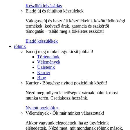
Készülékfelvásárlás
Eladó új és felújított készülékek
Válogass új és használt készülékeink között! Minőségi
termékek, kedvező árak, garancia és szakértői
támogatás – találd meg a tökéletes eszközt!
Eladó készülékek
rólunk
Ismerj meg minket egy kicsit jobban!
Történetünk
Vélemények
Üzleteink
Karrier
Blog
Karrier - Böngéssz nyitott pozícióink között!
Nézd meg milyen lehetőségek várnak nálunk most
munka terén. Csatlakozz hozzánk.
Nyitott pozíciók »
Vélemények - Ők már minket választottak!
Akkor vagyunk elégedettek, ha az ügyfeleink
elégedettek. Nézd meg, mit mondanak rólunk mások.