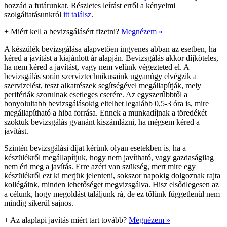
hozzád a futárunkat. Részletes leírást erről a kényelmi
szolgáltatásunkról
itt találsz
.
+
Miért kell a bevizsgálásért fizetni?
Megnézem »
A készülék bevizsgálása alapvetően ingyenes abban az esetben, ha
kéred a javítást a kiajánlott ár alapján. Bevizsgálás akkor díjköteles,
ha nem kéred a javítást, vagy nem velünk végezteted el. A
bevizsgálás során szerviztechnikusaink ugyanúgy elvégzik a
szervizelést, teszt alkatrészek segítségével megállapítják, mely
perifériák szorulnak esetleges cserére. Az egyszerűbbtől a
bonyolultabb bevizsgálásokig eltelhet legalább 0,5-3 óra is, mire
megállapítható a hiba forrása. Ennek a munkadíjnak a töredékét
szoktuk bevizsgálás gyanánt kiszámlázni, ha mégsem kéred a
javítást.
Szintén bevizsgálási díjat kérünk olyan esetekben is, ha a
készülékről megállapítjuk, hogy nem javítható, vagy gazdaságilag
nem éri meg a javítás. Erre azért van szükség, mert mire egy
készülékről ezt ki merjük jelenteni, sokszor napokig dolgoznak rajta
kollégáink, minden lehetőséget megvizsgálva. Hisz elsődlegesen az
a célunk, hogy megoldást találjunk rá, de ez tőlünk függetlenül nem
mindig sikerül sajnos.
+
Az alaplapi javítás miért tart tovább?
Megnézem »