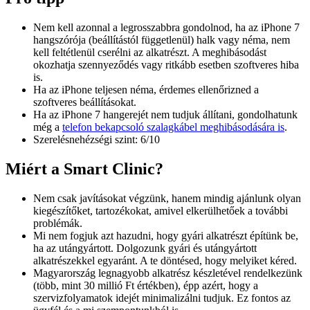
Nem kell azonnal a legrosszabbra gondolnod, ha az iPhone 7
hangszórója (beállítástól függetlenül) halk vagy néma, nem
kell feltétlenül cserélni az alkatrészt. A meghibásodást
okozhatja szennyeződés vagy ritkább esetben szoftveres hiba
is.
Ha az iPhone teljesen néma, érdemes ellenőrizned a
szoftveres beállításokat.
Ha az iPhone 7 hangerejét nem tudjuk állítani, gondolhatunk
még a
telefon bekapcsoló szalagkábel meghibásodására is
.
Szerelésnehézségi szint: 6/10
Miért a Smart Clinic?
Nem csak javításokat végzünk, hanem mindig ajánlunk olyan
kiegészítőket, tartozékokat, amivel elkerülhetőek a további
problémák.
Mi nem fogjuk azt hazudni, hogy gyári alkatrészt építünk be,
ha az utángyártott. Dolgozunk gyári és utángyártott
alkatrészekkel egyaránt. A te döntésed, hogy melyiket kéred.
Magyarország legnagyobb alkatrész készletével rendelkezünk
(több, mint 30 millió Ft értékben), épp azért, hogy a
szervizfolyamatok idejét minimalizálni tudjuk. Ez fontos az