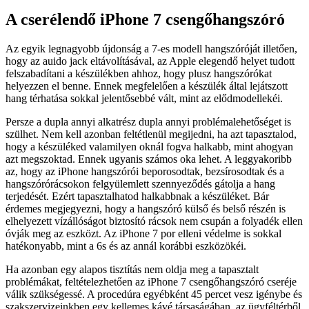
A cserélendő iPhone 7 csengőhangszóró
Az egyik legnagyobb újdonság a 7-es modell hangszóróját illetően,
hogy az auido jack eltávolításával, az Apple elegendő helyet tudott
felszabadítani a készülékben ahhoz, hogy plusz hangszórókat
helyezzen el benne. Ennek megfelelően a készülék által lejátszott
hang térhatása sokkal jelentősebbé vált, mint az elődmodellekéi.
Persze a dupla annyi alkatrész dupla annyi problémalehetőséget is
szülhet. Nem kell azonban feltétlenül megijedni, ha azt tapasztalod,
hogy a készüléked valamilyen oknál fogva halkabb, mint ahogyan
azt megszoktad. Ennek ugyanis számos oka lehet. A leggyakoribb
az, hogy az iPhone hangszórói beporosodtak, bezsírosodtak és a
hangszórórácsokon felgyülemlett szennyeződés gátolja a hang
terjedését. Ezért tapasztalhatod halkabbnak a készüléket. Bár
érdemes megjegyezni, hogy a hangszóró külső és belső részén is
elhelyezett vízállóságot biztosító rácsok nem csupán a folyadék ellen
óvják meg az eszközt. Az iPhone 7 por elleni védelme is sokkal
hatékonyabb, mint a 6s és az annál korábbi eszközökéi.
Ha azonban egy alapos tisztítás nem oldja meg a tapasztalt
problémákat, feltételezhetően az iPhone 7 csengőhangszóró cseréje
válik szükségessé. A procedúra egyébként 45 percet vesz igénybe és
szakszervizeinkben egy kellemes kávé társaságában, az ügyféltérből