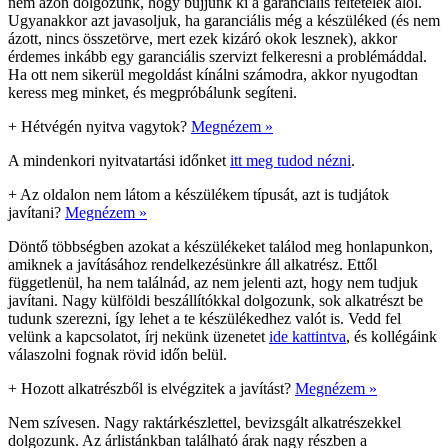
nem azon dolgozunk, hogy bújjunk ki a garanciális feltételek alól.
Ugyanakkor azt javasoljuk, ha garanciális még a készüléked (és nem
ázott, nincs összetörve, mert ezek kizáró okok lesznek), akkor
érdemes inkább egy garanciális szervizt felkeresni a problémáddal.
Ha ott nem sikerül megoldást kínálni számodra, akkor nyugodtan
keress meg minket, és megpróbálunk segíteni.
+
Hétvégén nyitva vagytok?
Megnézem »
A mindenkori nyitvatartási időnket
itt meg tudod nézni
.
+
Az oldalon nem látom a készülékem típusát, azt is tudjátok
javítani?
Megnézem »
Döntő többségben azokat a készülékeket találod meg honlapunkon,
amiknek a javításához rendelkezésünkre áll alkatrész. Ettől
függetlenül, ha nem találnád, az nem jelenti azt, hogy nem tudjuk
javítani. Nagy külföldi beszállítókkal dolgozunk, sok alkatrészt be
tudunk szerezni, így lehet a te készülékedhez valót is. Vedd fel
velünk a kapcsolatot, írj nekünk üzenetet
ide kattintva
, és kollégáink
válaszolni fognak rövid időn belül.
+
Hozott alkatrészből is elvégzitek a javítást?
Megnézem »
Nem szívesen. Nagy raktárkészlettel, bevizsgált alkatrészekkel
dolgozunk. Az árlistánkban található árak nagy részben a