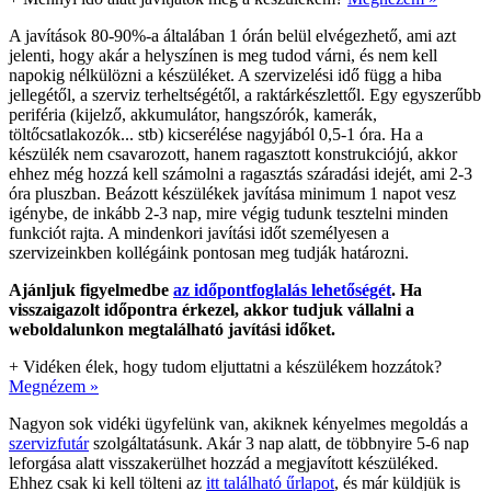
A javítások 80-90%-a általában 1 órán belül elvégezhető, ami azt
jelenti, hogy akár a helyszínen is meg tudod várni, és nem kell
napokig nélkülözni a készüléket. A szervizelési idő függ a hiba
jellegétől, a szerviz terheltségétől, a raktárkészlettől. Egy egyszerűbb
periféria (kijelző, akkumulátor, hangszórók, kamerák,
töltőcsatlakozók... stb) kicserélése nagyjából 0,5-1 óra. Ha a
készülék nem csavarozott, hanem ragasztott konstrukciójú, akkor
ehhez még hozzá kell számolni a ragasztás száradási idejét, ami 2-3
óra pluszban. Beázott készülékek javítása minimum 1 napot vesz
igénybe, de inkább 2-3 nap, mire végig tudunk tesztelni minden
funkciót rajta. A mindenkori javítási időt személyesen a
szervizeinkben kollégáink pontosan meg tudják határozni.
Ajánljuk figyelmedbe
az időpontfoglalás lehetőségét
. Ha
visszaigazolt időpontra érkezel, akkor tudjuk vállalni a
weboldalunkon megtalálható javítási időket.
+
Vidéken élek, hogy tudom eljuttatni a készülékem hozzátok?
Megnézem »
Nagyon sok vidéki ügyfelünk van, akiknek kényelmes megoldás a
szervizfutár
szolgáltatásunk. Akár 3 nap alatt, de többnyire 5-6 nap
leforgása alatt visszakerülhet hozzád a megjavított készüléked.
Ehhez csak ki kell tölteni az
itt található űrlapot
, és már küldjük is