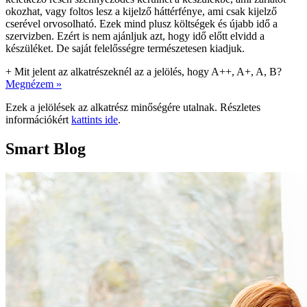
okozhat, vagy foltos lesz a kijelző háttérfénye, ami csak kijelző
cserével orvosolható. Ezek mind plusz költségek és újabb idő a
szervizben. Ezért is nem ajánljuk azt, hogy idő előtt elvidd a
készüléket. De saját felelősségre természetesen kiadjuk.
+
Mit jelent az alkatrészeknél az a jelölés, hogy A++, A+, A, B?
Megnézem »
Ezek a jelölések az alkatrész minőségére utalnak. Részletes
információkért
kattints ide
.
Smart Blog