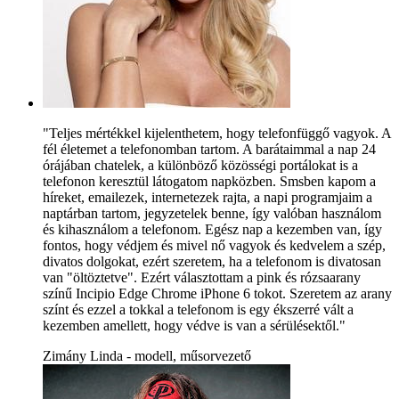
"Teljes mértékkel kijelenthetem, hogy telefonfüggő vagyok. A
fél életemet a telefonomban tartom. A barátaimmal a nap 24
órájában chatelek, a különböző közösségi portálokat is a
telefonon keresztül látogatom napközben. Smsben kapom a
híreket, emailezek, internetezek rajta, a napi programjaim a
naptárban tartom, jegyzetelek benne, így valóban használom
és kihasználom a telefonom. Egész nap a kezemben van, így
fontos, hogy védjem és mivel nő vagyok és kedvelem a szép,
divatos dolgokat, ezért szeretem, ha a telefonom is divatosan
van "öltöztetve". Ezért választottam a pink és rózsaarany
színű Incipio Edge Chrome iPhone 6 tokot. Szeretem az arany
színt és ezzel a tokkal a telefonom is egy ékszerré vált a
kezemben amellett, hogy védve is van a sérülésektől."
Zimány Linda - modell, műsorvezető