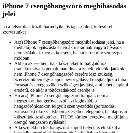
iPhone 7 csengőhangszóró meghibásodás
jelei
ha a felsoroltak közül bármelyiket is tapasztalod, keresd fel
szervizünket
A(z) iPhone 7 csengőhangszóró meghibásodását jelzi, ha a
médiafájlok lejátszáskor némák maradnak vagy a hívások
nem szólalnak meg akkor sem, ha a telefon nincsen rezgő
módban.
Abban az esetben, ha a készüléket fülhallgatóhoz
csatlakoztatva is némák maradnak a zenék, videók, játékok,
nem iPhone 7 csengőhangszóró cserére lesz szükség.
Szervizünkben egy alapos bevizsgálással megtaláljuk a hiba
forrását és elvégezzük a szükséges javítást, ami lehet alaplapi
eredetű, de akár a töltőcsatlakozó cseréje is.
Ha a(z) iPhone 7 csengőhangszóró tompán, nem a
megszokott hangerővel szól, azt leginkább a
hangszórórácsokon felgyűlt szennyeződés (porosodás,
zsírosodás) okozza. Ebben az esetben elegendő, ha alaposan
kitisztítjuk az alkatrészt. TILOS sűrített levegővel megfújni a
csengő hangszóró nyílásait!
A készülékben két hangszóró kapott helyet, ezek közül a
beszédhangszóró elsősorban hívások közben közvetíti a