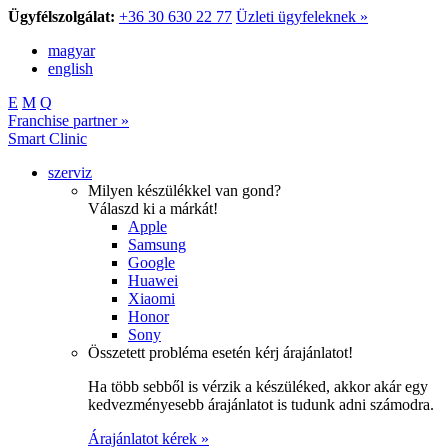
Ügyfélszolgálat:
+36 30 630 22 77
Üzleti ügyfeleknek »
magyar
english
E
M
Q
Franchise partner »
Smart Clinic
szerviz
Milyen készülékkel van gond?
Válaszd ki a márkát!
Apple
Samsung
Google
Huawei
Xiaomi
Honor
Sony
Összetett probléma esetén kérj árajánlatot!
Ha több sebből is vérzik a készüléked, akkor akár egy
kedvezményesebb árajánlatot is tudunk adni számodra.
Árajánlatot kérek »