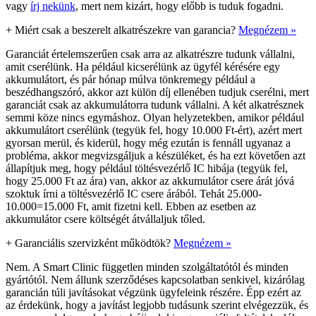
vagy
írj nekünk
, mert nem kizárt, hogy előbb is tuduk fogadni.
+
Miért csak a beszerelt alkatrészekre van garancia?
Megnézem »
Garanciát értelemszerűen csak arra az alkatrészre tudunk vállalni,
amit cserélünk. Ha például kicserélünk az ügyfél kérésére egy
akkumulátort, és pár hónap múlva tönkremegy például a
beszédhangszóró, akkor azt külön díj ellenében tudjuk cserélni, mert
garanciát csak az akkumulátorra tudunk vállalni. A két alkatrésznek
semmi köze nincs egymáshoz. Olyan helyzetekben, amikor például
akkumulátort cserélünk (tegyük fel, hogy 10.000 Ft-ért), azért mert
gyorsan merül, és kiderül, hogy még ezután is fennáll ugyanaz a
probléma, akkor megvizsgáljuk a készüléket, és ha ezt követően azt
állapítjuk meg, hogy például töltésvezérlő IC hibája (tegyük fel,
hogy 25.000 Ft az ára) van, akkor az akkumulátor csere árát jóvá
szoktuk írni a töltésvezérlő IC csere árából. Tehát 25.000-
10.000=15.000 Ft, amit fizetni kell. Ebben az esetben az
akkumulátor csere költségét átvállaljuk tőled.
+
Garanciális szervizként működtök?
Megnézem »
Nem. A Smart Clinic független minden szolgáltatótól és minden
gyártótól. Nem állunk szerződéses kapcsolatban senkivel, kizárólag
garancián túli javításokat végzünk ügyfeleink részére. Épp ezért az
az érdekünk, hogy a javítást legjobb tudásunk szerint elvégezzük, és