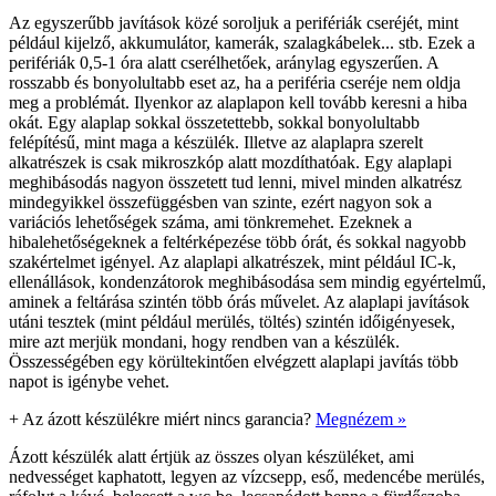
Az egyszerűbb javítások közé soroljuk a perifériák cseréjét, mint
például kijelző, akkumulátor, kamerák, szalagkábelek... stb. Ezek a
perifériák 0,5-1 óra alatt cserélhetőek, aránylag egyszerűen. A
rosszabb és bonyolultabb eset az, ha a periféria cseréje nem oldja
meg a problémát. Ilyenkor az alaplapon kell tovább keresni a hiba
okát. Egy alaplap sokkal összetettebb, sokkal bonyolultabb
felépítésű, mint maga a készülék. Illetve az alaplapra szerelt
alkatrészek is csak mikroszkóp alatt mozdíthatóak. Egy alaplapi
meghibásodás nagyon összetett tud lenni, mivel minden alkatrész
mindegyikkel összefüggésben van szinte, ezért nagyon sok a
variációs lehetőségek száma, ami tönkremehet. Ezeknek a
hibalehetőségeknek a feltérképezése több órát, és sokkal nagyobb
szakértelmet igényel. Az alaplapi alkatrészek, mint például IC-k,
ellenállások, kondenzátorok meghibásodása sem mindig egyértelmű,
aminek a feltárása szintén több órás művelet. Az alaplapi javítások
utáni tesztek (mint például merülés, töltés) szintén időigényesek,
mire azt merjük mondani, hogy rendben van a készülék.
Összességében egy körültekintően elvégzett alaplapi javítás több
napot is igénybe vehet.
+
Az ázott készülékre miért nincs garancia?
Megnézem »
Ázott készülék alatt értjük az összes olyan készüléket, ami
nedvességet kaphatott, legyen az vízcsepp, eső, medencébe merülés,