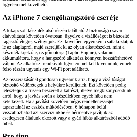
figyelemmel követhető.
Az iPhone 7 csengőhangszóró cseréje
A kikapcsolt készülék alsó részén található 2 biztonsági csavar
eltávolítását követően óvatosan, ügyelve a vízállóságot is biztosító
ragasztórétegre, szétnyitjuk. Ezt követően egyenként csatlakoztatjuk
le az alaplapról, majd szereljük ki az olyan alkatrészeket, mint a
készülék kijelzője, rezgőmotorja (Taptic Engine), valamint
akkumulátora, hogy a hangszóró alkatrész könnyen hozzáférhetővé
váljon.
Az alkatrészt rendkívüli figyelemmel kell kivennünk, ennek
felső részén ugyanis egy Wi-Fi port található.
Az összerakásánál gondosan ügyelünk arra, hogy a vízállóságot
biztosító védőrétegek a helyükre kerüljenek. Ezt követően pedig
leteszteljük a frissen beszerelt alkatrészt, illetve megbizonyosodunk
arról, hogy a javítás során a készülékben egyéb hiba nem
keletkezett. Ha a javítást követően mégis rendellenességet
tapasztalnál az eszköz működésében, 6 hónapon belül
visszahozhatod azt szervizünkbe és bérmentve javítjuk az
esetlegesen általunk okozott vagy a gyári hibás alkatrészből adódó
hibát.
Pro tipp