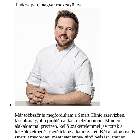
Tankcsapda, magyar rockegyüttes
Már többször is megfordultam a Smart Clinic szervizben,
kisebb-nagyobb problémákkal a telefonomon. Minden
alakalommal precízen, kellő szakértelemmel javították a
készülékeimet és cserélték az alkatrészeket. Két alkalommal is
sikerült megoldani menthetetlennek tűnő beázást, aminek