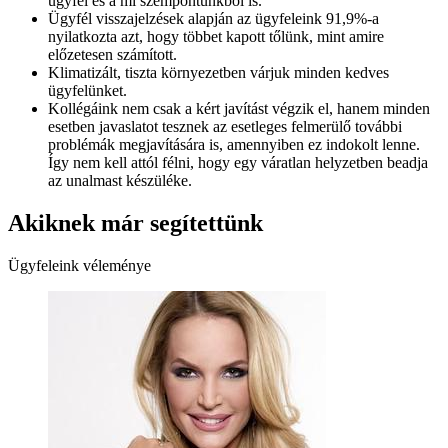
ügyfél és a mi szempontunkból is.
Ügyfél visszajelzések alapján az ügyfeleink 91,9%-a
nyilatkozta azt, hogy többet kapott tőlünk, mint amire
előzetesen számított.
Klimatizált, tiszta környezetben várjuk minden kedves
ügyfelünket.
Kollégáink nem csak a kért javítást végzik el, hanem minden
esetben javaslatot tesznek az esetleges felmerülő további
problémák megjavítására is, amennyiben ez indokolt lenne.
Így nem kell attól félni, hogy egy váratlan helyzetben beadja
az unalmast készüléke.
Akiknek már segítettünk
Ügyfeleink véleménye