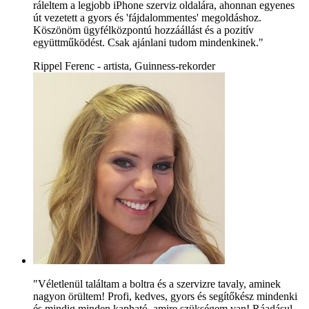
ráleltem a legjobb iPhone szerviz oldalára, ahonnan egyenes
út vezetett a gyors és 'fájdalommentes' megoldáshoz.
Köszönöm ügyfélközpontú hozzáállást és a pozitív
együttműködést. Csak ajánlani tudom mindenkinek."
Rippel Ferenc - artista, Guinness-rekorder
"Véletlenül találtam a boltra és a szervizre tavaly, aminek
nagyon örültem! Profi, kedves, gyors és segítőkész mindenki
és mindig minden kapható, amire szükségem van! Ráadásul