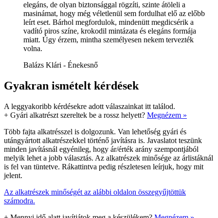
elegáns, de olyan biztonsággal rögzíti, szinte átöleli a
masinámat, hogy még véletlenül sem fordulhat elő az előbb
leírt eset. Bárhol megfordulok, mindenütt megdicsérik a
vadító piros színe, krokodil mintázata és elegáns formája
miatt. Úgy érzem, mintha személyesen nekem tervezték
volna.
Balázs Klári - Énekesnő
Gyakran ismételt kérdések
A leggyakoribb kérdésekre adott válaszainkat itt találod.
+
Gyári alkatrészt szereltek be a rossz helyett?
Megnézem »
Több fajta alkatrésszel is dolgozunk. Van lehetőség gyári és
utángyártott alkatrészekkel történő javításra is. Javaslatot teszünk
minden javításnál egyénileg, hogy ár/érték arány szempontjából
melyik lehet a jobb választás. Az alkatrészek minősége az árlistáknál
is fel van tüntetve. Rákattintva pedig részletesen leírjuk, hogy mit
jelent.
Az alkatrészek minőségét az alábbi oldalon összegyűjtöttük
számodra.
+
Mennyi idő alatt javítjátok meg a készülékem?
Megnézem »