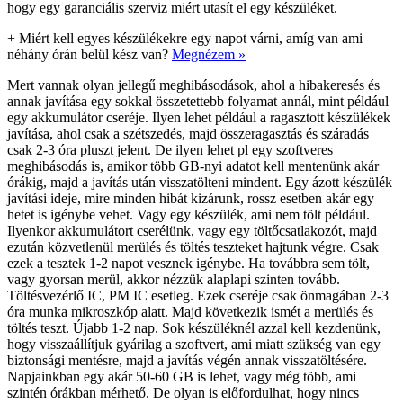
hogy egy garanciális szerviz miért utasít el egy készüléket.
+
Miért kell egyes készülékekre egy napot várni, amíg van ami
néhány órán belül kész van?
Megnézem »
Mert vannak olyan jellegű meghibásodások, ahol a hibakeresés és
annak javítása egy sokkal összetettebb folyamat annál, mint például
egy akkumulátor cseréje. Ilyen lehet például a ragasztott készülékek
javítása, ahol csak a szétszedés, majd összeragasztás és száradás
csak 2-3 óra pluszt jelent. De ilyen lehet pl egy szoftveres
meghibásodás is, amikor több GB-nyi adatot kell mentenünk akár
órákig, majd a javítás után visszatölteni mindent. Egy ázott készülék
javítási ideje, mire minden hibát kizárunk, rossz esetben akár egy
hetet is igénybe vehet. Vagy egy készülék, ami nem tölt például.
Ilyenkor akkumulátort cserélünk, vagy egy töltőcsatlakozót, majd
ezután közvetlenül merülés és töltés teszteket hajtunk végre. Csak
ezek a tesztek 1-2 napot vesznek igénybe. Ha továbbra sem tölt,
vagy gyorsan merül, akkor nézzük alaplapi szinten tovább.
Töltésvezérlő IC, PM IC esetleg. Ezek cseréje csak önmagában 2-3
óra munka mikroszkóp alatt. Majd következik ismét a merülés és
töltés teszt. Újabb 1-2 nap. Sok készüléknél azzal kell kezdenünk,
hogy visszaállítjuk gyárilag a szoftvert, ami miatt szükség van egy
biztonsági mentésre, majd a javítás végén annak visszatöltésére.
Napjainkban egy akár 50-60 GB is lehet, vagy még több, ami
szintén órákban mérhető. De olyan is előfordulhat, hogy nincs