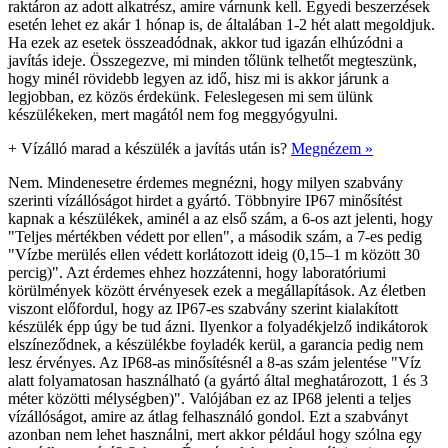
raktáron az adott alkatrész, amire várnunk kell. Egyedi beszerzések
esetén lehet ez akár 1 hónap is, de általában 1-2 hét alatt megoldjuk.
Ha ezek az esetek összeadódnak, akkor tud igazán elhúzódni a
javítás ideje. Összegezve, mi minden tőlünk telhetőt megteszünk,
hogy minél rövidebb legyen az idő, hisz mi is akkor járunk a
legjobban, ez közös érdekünk. Feleslegesen mi sem ülünk
készülékeken, mert magától nem fog meggyógyulni.
+
Vízálló marad a készülék a javítás után is?
Megnézem »
Nem. Mindenesetre érdemes megnézni, hogy milyen szabvány
szerinti vízállóságot hirdet a gyártó. Többnyire IP67 minősítést
kapnak a készülékek, aminél a az első szám, a 6-os azt jelenti, hogy
"Teljes mértékben védett por ellen", a második szám, a 7-es pedig
"Vízbe merülés ellen védett korlátozott ideig (0,15–1 m között 30
percig)". Azt érdemes ehhez hozzátenni, hogy laboratóriumi
körülmények között érvényesek ezek a megállapítások. Az életben
viszont előfordul, hogy az IP67-es szabvány szerint kialakított
készülék épp úgy be tud ázni. Ilyenkor a folyadékjelző indikátorok
elszíneződnek, a készülékbe foyladék kerül, a garancia pedig nem
lesz érvényes. Az IP68-as minősítésnél a 8-as szám jelentése "Víz
alatt folyamatosan használható (a gyártó által meghatározott, 1 és 3
méter közötti mélységben)". Valójában ez az IP68 jelenti a teljes
vízállóságot, amire az átlag felhasználó gondol. Ezt a szabványt
azonban nem lehet használni, mert akkor például hogy szólna egy