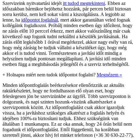
Szervizeink nyitvatartási idejét
itt tudod megtekinteni
. Ebben az
időszakban bármikor bejöhetsz hozzánk, pár percen belül biztosan
sorra kerülsz, nem kell sokat várni a kiszolgálásra. A legjobb az
lenne, ha
időpontot foglalnál
, mert akkor garantáltan veled fognak
kollégáink foglalkozni. Próbálj minden esetben úgy időzíteni, hogy
ne zárás előtt 10 perccel érkezz, mert akkor valószínűleg már csak
következő nap fogunk tudni nekiállni a készülék javításának. Ha
zárás előtt legkésőbb 1 órával megérkezel, akkor nagy esély van rá,
hogy még zárásig be tudjuk vállalni a készüléket úgy, hogy még
akkor el is tudod vinni. Természetesen a javítási időt mindig a
helyszínen tudjuk pontosan megállapítani. A javítási idő minden
esetben függ a meghibásodás jellegétől és a szerviz terheltségétől.
+
Holnapra miért nem tudok időpontot foglalni?
Megnézem »
Minden időpontfoglalás beérkezésekor ellenőrizzük az aktuális
raktárkészletet, hogy ne fordulhasson elő olyan eset, hogy
feleslegesen jön be szervizünkbe az ügyfél. Több szervizponton is
dolgozunk, és napi szinten hozunk-viszünk alkatrészeket a
szervizpontok között. Az időpontfoglalást csak akkor igazoljuk
vissza, ha a javításhoz szükséges alkatrészt a foglalás helyén és
idejében 100%-ra biztosítani tudjuk. Ehhez szükségünk van
általában 1 munkanapra. Ez az oka annak, hogy 24 órán belül nem
fogadunk el időpontfoglalást. Ettől függetlenül, ha korábban
szeretnél jönni, akkor hívj fel minket telefonon (+36 30 630-22-77),