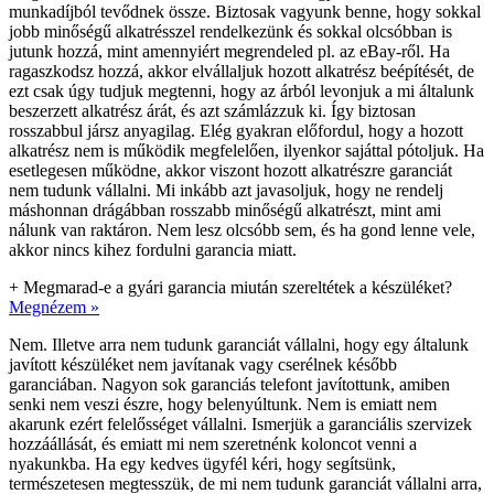
munkadíjból tevődnek össze. Biztosak vagyunk benne, hogy sokkal
jobb minőségű alkatrésszel rendelkezünk és sokkal olcsóbban is
jutunk hozzá, mint amennyiért megrendeled pl. az eBay-ről. Ha
ragaszkodsz hozzá, akkor elvállaljuk hozott alkatrész beépítését, de
ezt csak úgy tudjuk megtenni, hogy az árból levonjuk a mi általunk
beszerzett alkatrész árát, és azt számlázzuk ki. Így biztosan
rosszabbul jársz anyagilag. Elég gyakran előfordul, hogy a hozott
alkatrész nem is működik megfelelően, ilyenkor sajáttal pótoljuk. Ha
esetlegesen működne, akkor viszont hozott alkatrészre garanciát
nem tudunk vállalni. Mi inkább azt javasoljuk, hogy ne rendelj
máshonnan drágábban rosszabb minőségű alkatrészt, mint ami
nálunk van raktáron. Nem lesz olcsóbb sem, és ha gond lenne vele,
akkor nincs kihez fordulni garancia miatt.
+
Megmarad-e a gyári garancia miután szereltétek a készüléket?
Megnézem »
Nem. Illetve arra nem tudunk garanciát vállalni, hogy egy általunk
javított készüléket nem javítanak vagy cserélnek később
garanciában. Nagyon sok garanciás telefont javítottunk, amiben
senki nem veszi észre, hogy belenyúltunk. Nem is emiatt nem
akarunk ezért felelősséget vállalni. Ismerjük a garanciális szervizek
hozzáállását, és emiatt mi nem szeretnénk koloncot venni a
nyakunkba. Ha egy kedves ügyfél kéri, hogy segítsünk,
természetesen megtesszük, de mi nem tudunk garanciát vállalni arra,