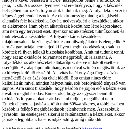
ráfolyt a kávé, beleesett a wc-be, lecsapódott benne a fürdőszoba
pára, ... stb. Az összes ilyen eset azt eredményezi, hogy a készülék
belsejében korróziós folyamatok indulnak meg. A folyadékok vezető
képességgel rendelkeznek. Az elektromosság mindig a legkisebb
ellenállás felé közlekedik. Így ha nedvesség éri a készüléket, akkor
az elektromos áram olyan alkatrészek között hoz létre kapcsolatot,
ami nem egy tervezett eset. Ilyenkor az alkatrészek túlműködnek és
tönkreteszik a készüléket. A folyadékkáros készülékek
tulajdonosainak kezét a gyártók és mobilszolgáltatók is elengedik. A
termék garanciája nem terjed ki ilyen meghibásodásokra, csak ha
kötöttek rá ilyen jellegű biztosítást korábban. Amit mi tudunk tenni,
hogy ezt az oxidációs folyamatot megpróbáljuk lelassítani. A
folyadékkáros alkatrészeket áttakarítjuk, illetve indokolt esetben
cseréljük. Az alaplapot ultrahangos mosóval szintén megtisztítjuk az
oxidrétegek döntő részétől. A javítás hatékonysága függ az ázás
mértékétől és az ázás óta eltelt időtől. Épp emiatt nincs előre
kalkulált ár, mivel minden helyzet más, sok befolyásoló tényező van
sajnos. Arra sincs biztosíték, hogy később ne jöjjön elő a készüléken
további meghibásodás. Ennek oka, hogy az egyszer beindult
oxidációs folyamatokat csak lassítani tudjuk, megállítani nem.
Ennek ellenére a javítások több mint 60%-a sikeres, a többi esetben
később is fellépő meghibásodások jelenhetnek meg. Azt szoktuk
javasolni, ha esetlegesen sikerül is feltámasztani a készüléket, akkor
járnak a legjobban, ha el is adják addig, amíg működik.