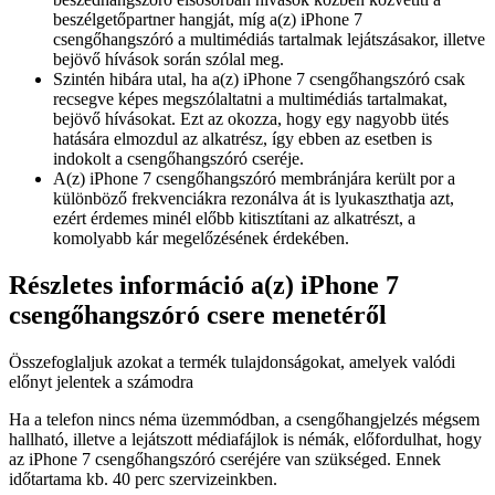
beszélgetőpartner hangját, míg a(z) iPhone 7
csengőhangszóró a multimédiás tartalmak lejátszásakor, illetve
bejövő hívások során szólal meg.
Szintén hibára utal, ha a(z) iPhone 7 csengőhangszóró csak
recsegve képes megszólaltatni a multimédiás tartalmakat,
bejövő hívásokat. Ezt az okozza, hogy egy nagyobb ütés
hatására elmozdul az alkatrész, így ebben az esetben is
indokolt a csengőhangszóró cseréje.
A(z) iPhone 7 csengőhangszóró membránjára került por a
különböző frekvenciákra rezonálva át is lyukaszthatja azt,
ezért érdemes minél előbb kitisztítani az alkatrészt, a
komolyabb kár megelőzésének érdekében.
Részletes információ a(z) iPhone 7
csengőhangszóró csere menetéről
Összefoglaljuk azokat a termék tulajdonságokat, amelyek valódi
előnyt jelentek a számodra
Ha a telefon nincs néma üzemmódban, a csengőhangjelzés mégsem
hallható, illetve a lejátszott médiafájlok is némák, előfordulhat, hogy
az iPhone 7 csengőhangszóró cseréjére van szükséged. Ennek
időtartama kb. 40 perc szervizeinkben.