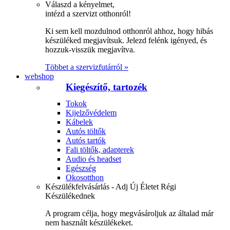
Válaszd a kényelmet,
intézd a szervizt otthonról!
Ki sem kell mozdulnod otthonról ahhoz, hogy hibás
készüléked megjavítsuk. Jelezd felénk igényed, és
hozzuk-visszük megjavítva.
Többet a szervizfutárról »
webshop
Kiegészítő, tartozék
Tokok
Kijelzővédelem
Kábelek
Autós töltők
Autós tartók
Fali töltők, adapterek
Audio és headset
Egészség
Okosotthon
Készülékfelvásárlás - Adj Új Életet Régi
Készülékednek
A program célja, hogy megvásároljuk az általad már
nem használt készülékeket.