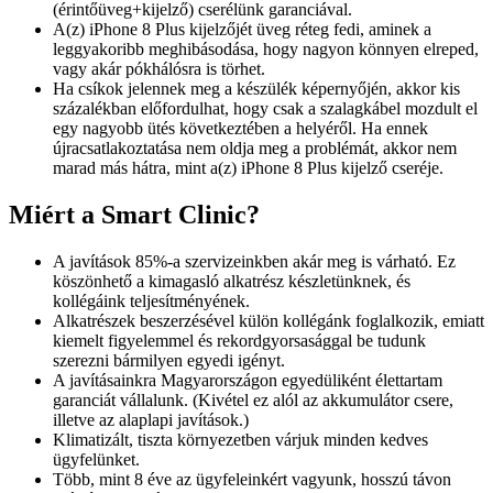
(érintőüveg+kijelző) cserélünk garanciával.
A(z) iPhone 8 Plus kijelzőjét üveg réteg fedi, aminek a
leggyakoribb meghibásodása, hogy nagyon könnyen elreped,
vagy akár pókhálósra is törhet.
Ha csíkok jelennek meg a készülék képernyőjén, akkor kis
százalékban előfordulhat, hogy csak a szalagkábel mozdult el
egy nagyobb ütés következtében a helyéről. Ha ennek
újracsatlakoztatása nem oldja meg a problémát, akkor nem
marad más hátra, mint a(z) iPhone 8 Plus kijelző cseréje.
Miért a Smart Clinic?
A javítások 85%-a szervizeinkben akár meg is várható. Ez
köszönhető a kimagasló alkatrész készletünknek, és
kollégáink teljesítményének.
Alkatrészek beszerzésével külön kollégánk foglalkozik, emiatt
kiemelt figyelemmel és rekordgyorsasággal be tudunk
szerezni bármilyen egyedi igényt.
A javításainkra Magyarországon egyedüliként élettartam
garanciát vállalunk. (Kivétel ez alól az akkumulátor csere,
illetve az alaplapi javítások.)
Klimatizált, tiszta környezetben várjuk minden kedves
ügyfelünket.
Több, mint 8 éve az ügyfeleinkért vagyunk, hosszú távon