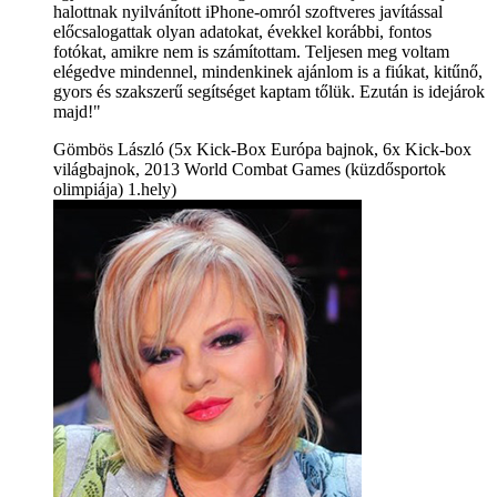
halottnak nyilvánított iPhone-omról szoftveres javítással
előcsalogattak olyan adatokat, évekkel korábbi, fontos
fotókat, amikre nem is számítottam. Teljesen meg voltam
elégedve mindennel, mindenkinek ajánlom is a fiúkat, kitűnő,
gyors és szakszerű segítséget kaptam tőlük. Ezután is idejárok
majd!"
Gömbös László (5x Kick-Box Európa bajnok, 6x Kick-box
világbajnok, 2013 World Combat Games (küzdősportok
olimpiája) 1.hely)