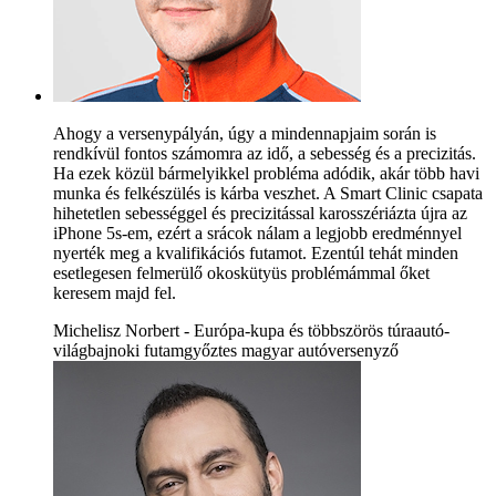
Ahogy a versenypályán, úgy a mindennapjaim során is
rendkívül fontos számomra az idő, a sebesség és a precizitás.
Ha ezek közül bármelyikkel probléma adódik, akár több havi
munka és felkészülés is kárba veszhet. A Smart Clinic csapata
hihetetlen sebességgel és precizitással karosszériázta újra az
iPhone 5s-em, ezért a srácok nálam a legjobb eredménnyel
nyerték meg a kvalifikációs futamot. Ezentúl tehát minden
esetlegesen felmerülő okoskütyüs problémámmal őket
keresem majd fel.
Michelisz Norbert - Európa-kupa és többszörös túraautó-
világbajnoki futamgyőztes magyar autóversenyző