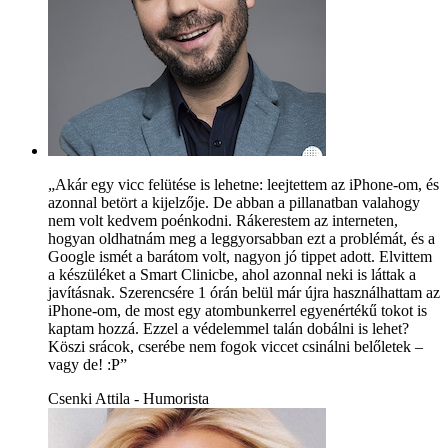
„Akár egy vicc felütése is lehetne: leejtettem az iPhone-om, és
azonnal betört a kijelzője. De abban a pillanatban valahogy
nem volt kedvem poénkodni. Rákerestem az interneten,
hogyan oldhatnám meg a leggyorsabban ezt a problémát, és a
Google ismét a barátom volt, nagyon jó tippet adott. Elvittem
a készüléket a Smart Clinicbe, ahol azonnal neki is láttak a
javításnak. Szerencsére 1 órán belül már újra használhattam az
iPhone-om, de most egy atombunkerrel egyenértékű tokot is
kaptam hozzá. Ezzel a védelemmel talán dobálni is lehet?
Köszi srácok, cserébe nem fogok viccet csinálni belőletek –
vagy de! :P”
Csenki Attila - Humorista