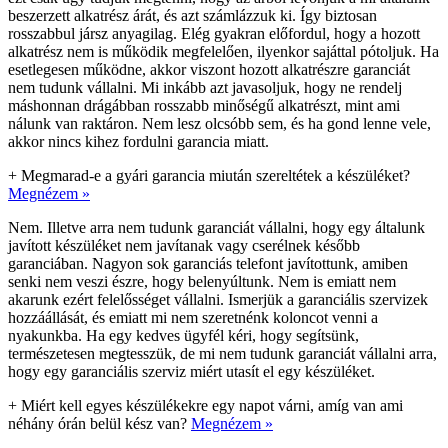
beszerzett alkatrész árát, és azt számlázzuk ki. Így biztosan
rosszabbul jársz anyagilag. Elég gyakran előfordul, hogy a hozott
alkatrész nem is működik megfelelően, ilyenkor sajáttal pótoljuk. Ha
esetlegesen működne, akkor viszont hozott alkatrészre garanciát
nem tudunk vállalni. Mi inkább azt javasoljuk, hogy ne rendelj
máshonnan drágábban rosszabb minőségű alkatrészt, mint ami
nálunk van raktáron. Nem lesz olcsóbb sem, és ha gond lenne vele,
akkor nincs kihez fordulni garancia miatt.
+
Megmarad-e a gyári garancia miután szereltétek a készüléket?
Megnézem »
Nem. Illetve arra nem tudunk garanciát vállalni, hogy egy általunk
javított készüléket nem javítanak vagy cserélnek később
garanciában. Nagyon sok garanciás telefont javítottunk, amiben
senki nem veszi észre, hogy belenyúltunk. Nem is emiatt nem
akarunk ezért felelősséget vállalni. Ismerjük a garanciális szervizek
hozzáállását, és emiatt mi nem szeretnénk koloncot venni a
nyakunkba. Ha egy kedves ügyfél kéri, hogy segítsünk,
természetesen megtesszük, de mi nem tudunk garanciát vállalni arra,
hogy egy garanciális szerviz miért utasít el egy készüléket.
+
Miért kell egyes készülékekre egy napot várni, amíg van ami
néhány órán belül kész van?
Megnézem »