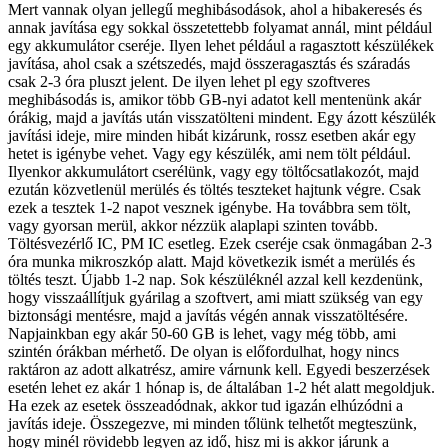
Mert vannak olyan jellegű meghibásodások, ahol a hibakeresés és
annak javítása egy sokkal összetettebb folyamat annál, mint például
egy akkumulátor cseréje. Ilyen lehet például a ragasztott készülékek
javítása, ahol csak a szétszedés, majd összeragasztás és száradás
csak 2-3 óra pluszt jelent. De ilyen lehet pl egy szoftveres
meghibásodás is, amikor több GB-nyi adatot kell mentenünk akár
órákig, majd a javítás után visszatölteni mindent. Egy ázott készülék
javítási ideje, mire minden hibát kizárunk, rossz esetben akár egy
hetet is igénybe vehet. Vagy egy készülék, ami nem tölt például.
Ilyenkor akkumulátort cserélünk, vagy egy töltőcsatlakozót, majd
ezután közvetlenül merülés és töltés teszteket hajtunk végre. Csak
ezek a tesztek 1-2 napot vesznek igénybe. Ha továbbra sem tölt,
vagy gyorsan merül, akkor nézzük alaplapi szinten tovább.
Töltésvezérlő IC, PM IC esetleg. Ezek cseréje csak önmagában 2-3
óra munka mikroszkóp alatt. Majd következik ismét a merülés és
töltés teszt. Újabb 1-2 nap. Sok készüléknél azzal kell kezdenünk,
hogy visszaállítjuk gyárilag a szoftvert, ami miatt szükség van egy
biztonsági mentésre, majd a javítás végén annak visszatöltésére.
Napjainkban egy akár 50-60 GB is lehet, vagy még több, ami
szintén órákban mérhető. De olyan is előfordulhat, hogy nincs
raktáron az adott alkatrész, amire várnunk kell. Egyedi beszerzések
esetén lehet ez akár 1 hónap is, de általában 1-2 hét alatt megoldjuk.
Ha ezek az esetek összeadódnak, akkor tud igazán elhúzódni a
javítás ideje. Összegezve, mi minden tőlünk telhetőt megteszünk,
hogy minél rövidebb legyen az idő, hisz mi is akkor járunk a