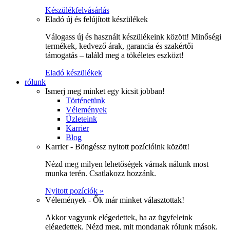
Készülékfelvásárlás
Eladó új és felújított készülékek
Válogass új és használt készülékeink között! Minőségi
termékek, kedvező árak, garancia és szakértői
támogatás – találd meg a tökéletes eszközt!
Eladó készülékek
rólunk
Ismerj meg minket egy kicsit jobban!
Történetünk
Vélemények
Üzleteink
Karrier
Blog
Karrier - Böngéssz nyitott pozícióink között!
Nézd meg milyen lehetőségek várnak nálunk most
munka terén. Csatlakozz hozzánk.
Nyitott pozíciók »
Vélemények - Ők már minket választottak!
Akkor vagyunk elégedettek, ha az ügyfeleink
elégedettek. Nézd meg, mit mondanak rólunk mások.