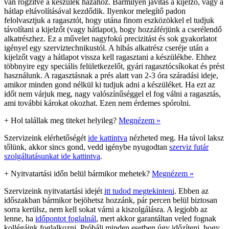
van rögzítve a készülék házához. Bármilyen javítás a kijelző, vagy a
hátlap eltávolításával kezdődik. Ilyenkor melegítő padon
felolvasztjuk a ragasztót, hogy utána finom eszközökkel el tudjuk
távolítani a kijelzőt (vagy hátlapot), hogy hozzáférjünk a cserélendő
alkatrészhez. Ez a művelet nagyfokú precizitást és sok gyakorlatot
igényel egy szerviztechnikustól. A hibás alkatrész cseréje után a
kijelzőt vagy a hátlapot vissza kell ragasztani a készülékbe. Ehhez
többnyire egy speciális felületkezelőt, gyári ragasztócsíkokat és prést
használunk. A ragasztásnak a prés alatt van 2-3 óra száradási ideje,
amikor minden gond nélkül ki tudjuk adni a készüléket. Ha ezt az
időt nem várjuk meg, nagy valószínűséggel el fog válni a ragasztás,
ami további károkat okozhat. Ezen nem érdemes spórolni.
+
Hol talállak meg titeket helyileg?
Megnézem »
Szervizeink elérhetőségét
ide kattintva
nézheted meg. Ha távol laksz
tőlünk, akkor sincs gond, vedd igénybe nyugodtan
szerviz futár
szolgáltatásunkat ide kattintva
.
+
Nyitvatartási időn belül bármikor mehetek?
Megnézem »
Szervizeink nyitvatartási idejét
itt tudod megtekinteni
. Ebben az
időszakban bármikor bejöhetsz hozzánk, pár percen belül biztosan
sorra kerülsz, nem kell sokat várni a kiszolgálásra. A legjobb az
lenne, ha
időpontot foglalnál
, mert akkor garantáltan veled fognak
kollégáink foglalkozni. Próbálj minden esetben úgy időzíteni, hogy