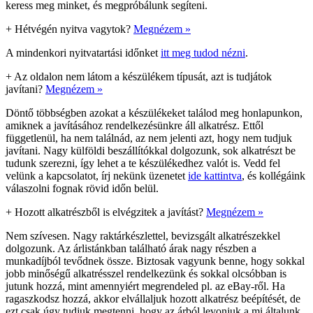
keress meg minket, és megpróbálunk segíteni.
+
Hétvégén nyitva vagytok?
Megnézem »
A mindenkori nyitvatartási időnket
itt meg tudod nézni
.
+
Az oldalon nem látom a készülékem típusát, azt is tudjátok
javítani?
Megnézem »
Döntő többségben azokat a készülékeket találod meg honlapunkon,
amiknek a javításához rendelkezésünkre áll alkatrész. Ettől
függetlenül, ha nem találnád, az nem jelenti azt, hogy nem tudjuk
javítani. Nagy külföldi beszállítókkal dolgozunk, sok alkatrészt be
tudunk szerezni, így lehet a te készülékedhez valót is. Vedd fel
velünk a kapcsolatot, írj nekünk üzenetet
ide kattintva
, és kollégáink
válaszolni fognak rövid időn belül.
+
Hozott alkatrészből is elvégzitek a javítást?
Megnézem »
Nem szívesen. Nagy raktárkészlettel, bevizsgált alkatrészekkel
dolgozunk. Az árlistánkban található árak nagy részben a
munkadíjból tevődnek össze. Biztosak vagyunk benne, hogy sokkal
jobb minőségű alkatrésszel rendelkezünk és sokkal olcsóbban is
jutunk hozzá, mint amennyiért megrendeled pl. az eBay-ről. Ha
ragaszkodsz hozzá, akkor elvállaljuk hozott alkatrész beépítését, de
ezt csak úgy tudjuk megtenni, hogy az árból levonjuk a mi általunk