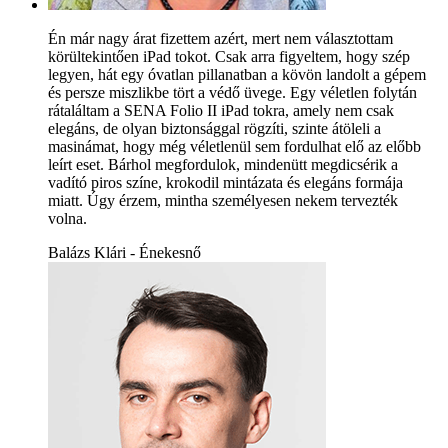
Én már nagy árat fizettem azért, mert nem választottam
körültekintően iPad tokot. Csak arra figyeltem, hogy szép
legyen, hát egy óvatlan pillanatban a kövön landolt a gépem
és persze miszlikbe tört a védő üvege. Egy véletlen folytán
rátaláltam a SENA Folio II iPad tokra, amely nem csak
elegáns, de olyan biztonsággal rögzíti, szinte átöleli a
masinámat, hogy még véletlenül sem fordulhat elő az előbb
leírt eset. Bárhol megfordulok, mindenütt megdicsérik a
vadító piros színe, krokodil mintázata és elegáns formája
miatt. Úgy érzem, mintha személyesen nekem tervezték
volna.
Balázs Klári - Énekesnő