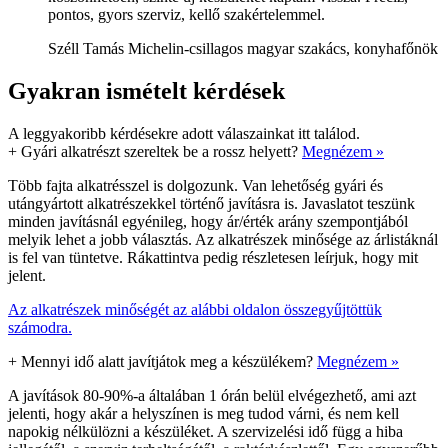
pontos, gyors szerviz, kellő szakértelemmel.
Széll Tamás Michelin-csillagos magyar szakács, konyhafőnök
Gyakran ismételt kérdések
A leggyakoribb kérdésekre adott válaszainkat itt találod.
+
Gyári alkatrészt szereltek be a rossz helyett?
Megnézem »
Több fajta alkatrésszel is dolgozunk. Van lehetőség gyári és
utángyártott alkatrészekkel történő javításra is. Javaslatot teszünk
minden javításnál egyénileg, hogy ár/érték arány szempontjából
melyik lehet a jobb választás. Az alkatrészek minősége az árlistáknál
is fel van tüntetve. Rákattintva pedig részletesen leírjuk, hogy mit
jelent.
Az alkatrészek minőségét az alábbi oldalon összegyűjtöttük
számodra.
+
Mennyi idő alatt javítjátok meg a készülékem?
Megnézem »
A javítások 80-90%-a általában 1 órán belül elvégezhető, ami azt
jelenti, hogy akár a helyszínen is meg tudod várni, és nem kell
napokig nélkülözni a készüléket. A szervizelési idő függ a hiba