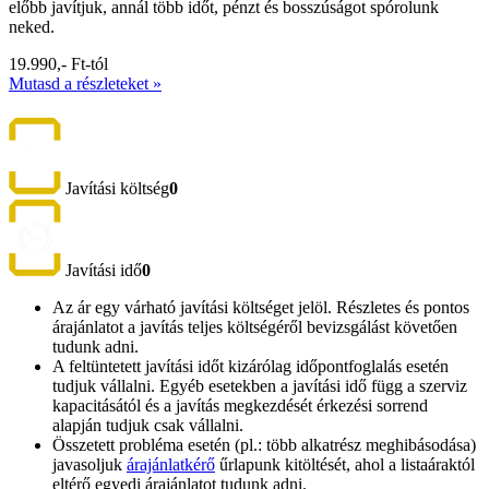
előbb javítjuk, annál több időt, pénzt és bosszúságot spórolunk
neked.
19.990,- Ft-tól
Mutasd a részleteket »
Javítási költség
0
Javítási idő
0
Az ár egy várható javítási költséget jelöl. Részletes és pontos
árajánlatot a javítás teljes költségéről bevizsgálást követően
tudunk adni.
A feltüntetett javítási időt kizárólag időpontfoglalás esetén
tudjuk vállalni. Egyéb esetekben a javítási idő függ a szerviz
kapacitásától és a javítás megkezdését érkezési sorrend
alapján tudjuk csak vállalni.
Összetett probléma esetén (pl.: több alkatrész meghibásodása)
javasoljuk
árajánlatkérő
űrlapunk kitöltését, ahol a listaáraktól
eltérő egyedi árajánlatot tudunk adni.