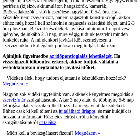
jellegétől, a szerviz terheltségétől, a raktárkészlettől. Egy egyszerűbb
periféria (kijelző, akkumulátor, hangszórók, kamerák,
töltőcsatlakozók... stb) kicserélése nagyjából 0,5-1 óra. Ha a
készülék nem csavarozott, hanem ragasztott konstrukciójú, akkor
ehhez még hozzá kell számolni a ragasztás száradási idejét, ami 2-3
óra pluszban. Beázott készülékek javítása minimum 1 napot vesz
igénybe, de inkább 2-3 nap, mire végig tudunk tesztelni minden
funkciót rajta. A mindenkori javítási időt személyesen a
szervizeinkben kollégáink pontosan meg tudják határozni.
Ajánljuk figyelmedbe
az időpontfoglalás lehetőségét
. Ha
visszaigazolt időpontra érkezel, akkor tudjuk vállalni a
weboldalunkon megtalálható javítási időket.
+
Vidéken élek, hogy tudom eljuttatni a készülékem hozzátok?
Megnézem »
Nagyon sok vidéki ügyfelünk van, akiknek kényelmes megoldás a
szervizfutár
szolgáltatásunk. Akár 3 nap alatt, de többnyire 5-6 nap
leforgása alatt visszakerülhet hozzád a megjavított készüléked.
Ehhez csak ki kell tölteni az
itt található űrlapot
, és már küldjük is
hozzád a futárunkat. Részletes leírást erről a kényelmi
szolgáltatásunkról
itt találsz
.
+
Miért kell a bevizsgálásért fizetni?
Megnézem »