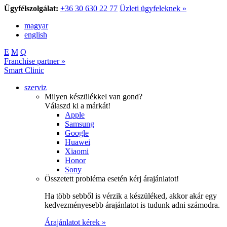
Ügyfélszolgálat:
+36 30 630 22 77
Üzleti ügyfeleknek »
magyar
english
E
M
Q
Franchise partner »
Smart Clinic
szerviz
Milyen készülékkel van gond?
Válaszd ki a márkát!
Apple
Samsung
Google
Huawei
Xiaomi
Honor
Sony
Összetett probléma esetén kérj árajánlatot!
Ha több sebből is vérzik a készüléked, akkor akár egy
kedvezményesebb árajánlatot is tudunk adni számodra.
Árajánlatot kérek »