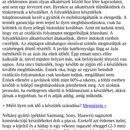
az elektromos áram olyan alkatrészek között hoz létre kapcsolatot,
ami nem egy tervezett eset. Ilyenkor az alkatrészek túlműködnek és
tönkreteszik a készüléket. A folyadékkáros készülékek
tulajdonosainak kezét a gyártók és mobilszolgáltatók is elengedik. A
termék garanciája nem terjed ki ilyen meghibásodásokra, csak ha
kötöttek rá ilyen jellegű biztosítást korábban. Amit mi tudunk tenni,
hogy ezt az oxidációs folyamatot megpróbáljuk lelassítani. A
folyadékkáros alkatrészeket áttakarítjuk, illetve indokolt esetben
cseréljük. Az alaplapot ultrahangos mosóval szintén megtisztítjuk az
oxidrétegek döntő részétől. A javítás hatékonysága függ az ázás
mértékétől és az ázás óta eltelt időtől. Épp emiatt nincs előre
kalkulált ár, mivel minden helyzet más, sok befolyásoló tényező van
sajnos. Arra sincs biztosíték, hogy később ne jöjjön elő a készüléken
további meghibásodás. Ennek oka, hogy az egyszer beindult
oxidációs folyamatokat csak lassítani tudjuk, megállítani nem.
Ennek ellenére a javítások több mint 60%-a sikeres, a többi esetben
később is fellépő meghibásodások jelenhetnek meg. Azt szoktuk
javasolni, ha esetlegesen sikerül is feltámasztani a készüléket, akkor
járnak a legjobban, ha el is adják addig, amíg működik.
+
Miért ilyen sok idő a készülék száradása?
Megnézem »
Néhány gyártó (például Samsung, Sony, Huawei) ragasztott
konstrukciójú készülékeket dob a piacra. Ezekről azt érdemes tudni,
hogy a kijelző és a hátlap is egy vékony ragasztó réteggel (2-3 mm)