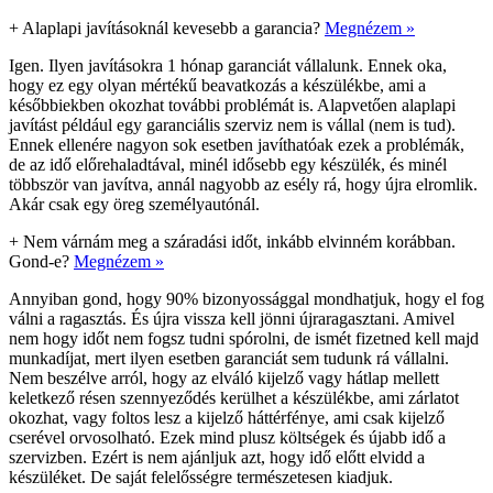
+
Alaplapi javításoknál kevesebb a garancia?
Megnézem »
Igen. Ilyen javításokra 1 hónap garanciát vállalunk. Ennek oka,
hogy ez egy olyan mértékű beavatkozás a készülékbe, ami a
későbbiekben okozhat további problémát is. Alapvetően alaplapi
javítást például egy garanciális szerviz nem is vállal (nem is tud).
Ennek ellenére nagyon sok esetben javíthatóak ezek a problémák,
de az idő előrehaladtával, minél idősebb egy készülék, és minél
többször van javítva, annál nagyobb az esély rá, hogy újra elromlik.
Akár csak egy öreg személyautónál.
+
Nem várnám meg a száradási időt, inkább elvinném korábban.
Gond-e?
Megnézem »
Annyiban gond, hogy 90% bizonyossággal mondhatjuk, hogy el fog
válni a ragasztás. És újra vissza kell jönni újraragasztani. Amivel
nem hogy időt nem fogsz tudni spórolni, de ismét fizetned kell majd
munkadíjat, mert ilyen esetben garanciát sem tudunk rá vállalni.
Nem beszélve arról, hogy az elváló kijelző vagy hátlap mellett
keletkező résen szennyeződés kerülhet a készülékbe, ami zárlatot
okozhat, vagy foltos lesz a kijelző háttérfénye, ami csak kijelző
cserével orvosolható. Ezek mind plusz költségek és újabb idő a
szervizben. Ezért is nem ajánljuk azt, hogy idő előtt elvidd a
készüléket. De saját felelősségre természetesen kiadjuk.