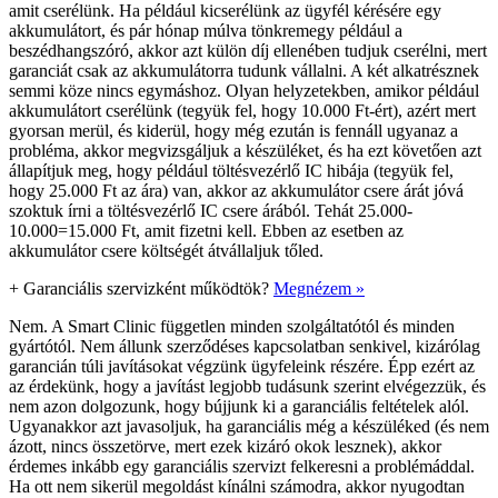
amit cserélünk. Ha például kicserélünk az ügyfél kérésére egy
akkumulátort, és pár hónap múlva tönkremegy például a
beszédhangszóró, akkor azt külön díj ellenében tudjuk cserélni, mert
garanciát csak az akkumulátorra tudunk vállalni. A két alkatrésznek
semmi köze nincs egymáshoz. Olyan helyzetekben, amikor például
akkumulátort cserélünk (tegyük fel, hogy 10.000 Ft-ért), azért mert
gyorsan merül, és kiderül, hogy még ezután is fennáll ugyanaz a
probléma, akkor megvizsgáljuk a készüléket, és ha ezt követően azt
állapítjuk meg, hogy például töltésvezérlő IC hibája (tegyük fel,
hogy 25.000 Ft az ára) van, akkor az akkumulátor csere árát jóvá
szoktuk írni a töltésvezérlő IC csere árából. Tehát 25.000-
10.000=15.000 Ft, amit fizetni kell. Ebben az esetben az
akkumulátor csere költségét átvállaljuk tőled.
+
Garanciális szervizként működtök?
Megnézem »
Nem. A Smart Clinic független minden szolgáltatótól és minden
gyártótól. Nem állunk szerződéses kapcsolatban senkivel, kizárólag
garancián túli javításokat végzünk ügyfeleink részére. Épp ezért az
az érdekünk, hogy a javítást legjobb tudásunk szerint elvégezzük, és
nem azon dolgozunk, hogy bújjunk ki a garanciális feltételek alól.
Ugyanakkor azt javasoljuk, ha garanciális még a készüléked (és nem
ázott, nincs összetörve, mert ezek kizáró okok lesznek), akkor
érdemes inkább egy garanciális szervizt felkeresni a problémáddal.
Ha ott nem sikerül megoldást kínálni számodra, akkor nyugodtan