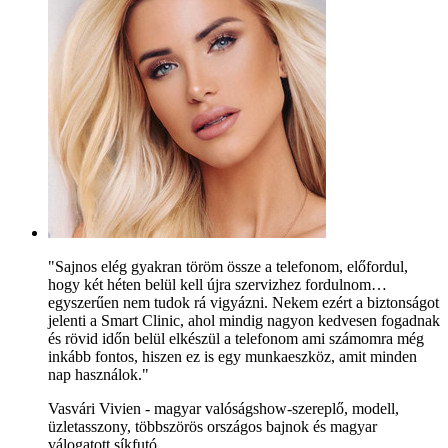
"Sajnos elég gyakran töröm össze a telefonom, előfordul,
hogy két héten belül kell újra szervizhez fordulnom…
egyszerűen nem tudok rá vigyázni. Nekem ezért a biztonságot
jelenti a Smart Clinic, ahol mindig nagyon kedvesen fogadnak
és rövid időn belül elkészül a telefonom ami számomra még
inkább fontos, hiszen ez is egy munkaeszköz, amit minden
nap használok."
Vasvári Vivien - magyar valóságshow-szereplő, modell,
üzletasszony, többszörös országos bajnok és magyar
válogatott síkfutó