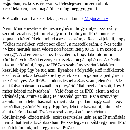
legjobban, ez közös érdekünk. Feleslegesen mi sem ülünk
készülékeken, mert magától nem fog meggyógyulni.
+
Vízálló marad a készülék a javítás után is?
Megnézem »
Nem. Mindenesetre érdemes megnézni, hogy milyen szabvány
szerinti vízállóságot hirdet a gyártó. Többnyire IP67 minősítést
kapnak a készülékek, aminél a az első szám, a 6-os azt jelenti, hogy
"Teljes mértékben védett por ellen", a második szám, a 7-es pedig
"Vízbe merülés ellen védett korlátozott ideig (0,15–1 m között 30
percig)". Azt érdemes ehhez hozzátenni, hogy laboratóriumi
körülmények között érvényesek ezek a megállapítások. Az életben
viszont előfordul, hogy az IP67-es szabvány szerint kialakított
készülék épp úgy be tud ázni. Ilyenkor a folyadékjelző indikátorok
elszíneződnek, a készülékbe foyladék kerül, a garancia pedig nem
lesz érvényes. Az IP68-as minősítésnél a 8-as szám jelentése "Víz
alatt folyamatosan használható (a gyártó által meghatározott, 1 és 3
méter közötti mélységben)". Valójában ez az IP68 jelenti a teljes
vízállóságot, amire az átlag felhasználó gondol. Ezt a szabványt
azonban nem lehet használni, mert akkor például hogy szólna egy
beszédhangszóró? Sehogy. Épp úgy lehetne használni, mint a víz
alatti telefonálásnál. Ezeket a szabványokat laboratóriumi
körülmények között mérik, ezért szervizelés után ez az IP minősítés
nem állhat fent a továbbiakban. Persze legyen inkább egy nem IP67-
es jó telefonunk, mint egy rossz IP67-es.