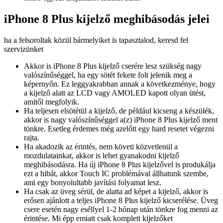
iPhone 8 Plus kijelző meghibásodás jelei
ha a felsoroltak közül bármelyiket is tapasztalod, keresd fel
szervizünket
Akkor is iPhone 8 Plus kijelző cserére lesz szükség nagy
valószínűséggel, ha egy sötét fekete folt jelenik meg a
képernyőn. Ez leggyakrabban annak a következménye, hogy
a kijelző alatt az LCD vagy AMOLED kapott olyan ütést,
amitől megfolyik.
Ha teljesen elsötétül a kijelző, de például kicseng a készülék,
akkor is nagy valószínűséggel a(z) iPhone 8 Plus kijelző ment
tönkre. Esetleg érdemes még azelőtt egy hard resetet végezni
rajta.
Ha akadozik az érintés, nem követi közvetlenül a
mozdulatainkat, akkor is lehet gyanakodni kijelző
meghibásodásra. Ha új iPhone 8 Plus kijelzővel is produkálja
ezt a hibát, akkor Touch IC problémával állhatunk szembe,
ami egy bonyolultabb javítási folyamat lesz.
Ha csak az üveg sérül, de alatta ad képet a kijelző, akkor is
erősen ajánlott a teljes iPhone 8 Plus kijelző kicserélése. Üveg
csere esetén nagy eséllyel 1-2 hónap után tönkre fog menni az
érintése. Mi épp emiatt csak komplett kijelzőket