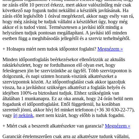
ne zárás előtt 10 perccel érkezz, mert akkor valószínűleg már csak
következő nap fogunk tudni nekiállni a készülék javításának. Ha
zárás előtt legkésőbb 1 órával megérkezel, akkor nagy esély van rá,
hogy még zárásig be tudjuk vállalni a készüléket úgy, hogy még
akkor el is tudod vinni. Természetesen a javítási időt mindig a
helyszínen tudjuk pontosan megállapítani. A javítási idő minden
esetben függ a meghibásodás jellegétől és a szerviz terheltségétől.
+
Holnapra miért nem tudok időpontot foglalni?
Megnézem »
Minden időpontfoglalás beérkezésekor ellenőrizzük az aktuális
raktárkészletet, hogy ne fordulhasson elő olyan eset, hogy
feleslegesen jön be szervizünkbe az ügyfél. Több szervizponton is
dolgozunk, és napi szinten hozunk-viszünk alkatrészeket a
szervizpontok között. Az időpontfoglalást csak akkor igazoljuk
vissza, ha a javításhoz szükséges alkatrészt a foglalás helyén és
idejében 100%-ra biztosítani tudjuk. Ehhez szükségünk van
általában 1 munkanapra. Ez az oka annak, hogy 24 órán belül nem
fogadunk el időpontfoglalást. Ettől függetlenül, ha korábban
szeretnél jönni, akkor hívj fel minket telefonon (+36 30 630-22-77),
vagy
írj nekünk
, mert nem kizárt, hogy előbb is tuduk fogadni.
+
Miért csak a beszerelt alkatrészekre van garancia?
Megnézem »
Garanciát értelemszerűen csak arra az alkatrészre tudunk vállalni,