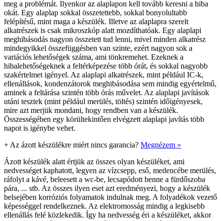
meg a problémát. Ilyenkor az alaplapon kell tovább keresni a hiba
okát. Egy alaplap sokkal összetettebb, sokkal bonyolultabb
felépítésű, mint maga a készülék. Illetve az alaplapra szerelt
alkatrészek is csak mikroszkóp alatt mozdíthatóak. Egy alaplapi
meghibásodás nagyon összetett tud lenni, mivel minden alkatrész
mindegyikkel összefüggésben van szinte, ezért nagyon sok a
variációs lehetőségek száma, ami tönkremehet. Ezeknek a
hibalehetőségeknek a feltérképezése több órát, és sokkal nagyobb
szakértelmet igényel. Az alaplapi alkatrészek, mint például IC-k,
ellenállások, kondenzátorok meghibásodása sem mindig egyértelmű,
aminek a feltárása szintén több órás művelet. Az alaplapi javítások
utáni tesztek (mint például merülés, töltés) szintén időigényesek,
mire azt merjük mondani, hogy rendben van a készülék.
Összességében egy körültekintően elvégzett alaplapi javítás több
napot is igénybe vehet.
+
Az ázott készülékre miért nincs garancia?
Megnézem »
Ázott készülék alatt értjük az összes olyan készüléket, ami
nedvességet kaphatott, legyen az vízcsepp, eső, medencébe merülés,
ráfolyt a kávé, beleesett a wc-be, lecsapódott benne a fürdőszoba
pára, ... stb. Az összes ilyen eset azt eredményezi, hogy a készülék
belsejében korróziós folyamatok indulnak meg. A folyadékok vezető
képességgel rendelkeznek. Az elektromosság mindig a legkisebb
ellenállás felé közlekedik. Így ha nedvesség éri a készüléket, akkor