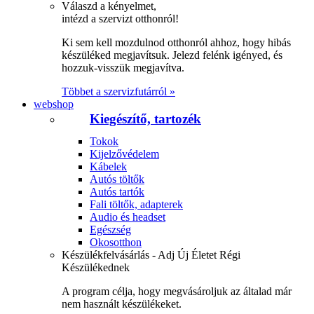
Válaszd a kényelmet,
intézd a szervizt otthonról!
Ki sem kell mozdulnod otthonról ahhoz, hogy hibás
készüléked megjavítsuk. Jelezd felénk igényed, és
hozzuk-visszük megjavítva.
Többet a szervizfutárról »
webshop
Kiegészítő, tartozék
Tokok
Kijelzővédelem
Kábelek
Autós töltők
Autós tartók
Fali töltők, adapterek
Audio és headset
Egészség
Okosotthon
Készülékfelvásárlás - Adj Új Életet Régi
Készülékednek
A program célja, hogy megvásároljuk az általad már
nem használt készülékeket.