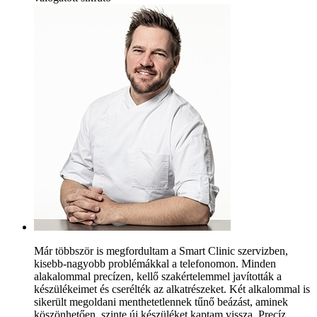
Már többször is megfordultam a Smart Clinic szervizben,
kisebb-nagyobb problémákkal a telefonomon. Minden
alakalommal precízen, kellő szakértelemmel javították a
készülékeimet és cserélték az alkatrészeket. Két alkalommal is
sikerült megoldani menthetetlennek tűnő beázást, aminek
köszönhetően, szinte új készüléket kaptam vissza. Precíz,