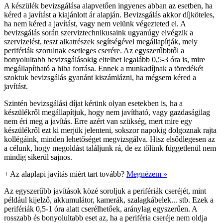
A készülék bevizsgálása alapvetően ingyenes abban az esetben, ha
kéred a javítást a kiajánlott ár alapján. Bevizsgálás akkor díjköteles,
ha nem kéred a javítást, vagy nem velünk végezteted el. A
bevizsgálás során szerviztechnikusaink ugyanúgy elvégzik a
szervizelést, teszt alkatrészek segítségével megállapítják, mely
perifériák szorulnak esetleges cserére. Az egyszerűbbtől a
bonyolultabb bevizsgálásokig eltelhet legalább 0,5-3 óra is, mire
megállapítható a hiba forrása. Ennek a munkadíjnak a töredékét
szoktuk bevizsgálás gyanánt kiszámlázni, ha mégsem kéred a
javítást.
Szintén bevizsgálási díjat kérünk olyan esetekben is, ha a
készülékről megállapítjuk, hogy nem javítható, vagy gazdaságilag
nem éri meg a javítás. Erre azért van szükség, mert mire egy
készülékről ezt ki merjük jelenteni, sokszor napokig dolgoznak rajta
kollégáink, minden lehetőséget megvizsgálva. Hisz elsődlegesen az
a célunk, hogy megoldást találjunk rá, de ez tőlünk függetlenül nem
mindig sikerül sajnos.
+
Az alaplapi javítás miért tart tovább?
Megnézem »
Az egyszerűbb javítások közé soroljuk a perifériák cseréjét, mint
például kijelző, akkumulátor, kamerák, szalagkábelek... stb. Ezek a
perifériák 0,5-1 óra alatt cserélhetőek, aránylag egyszerűen. A
rosszabb és bonyolultabb eset az, ha a periféria cseréje nem oldja