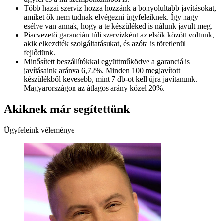
Több hazai szerviz hozza hozzánk a bonyolultabb javításokat,
amiket ők nem tudnak elvégezni ügyfeleiknek. Így nagy
esélye van annak, hogy a te készüléked is nálunk javult meg.
Piacvezető garancián túli szervizként az elsők között voltunk,
akik elkezdték szolgáltatásukat, és azóta is töretlenül
fejlődünk.
Minősített beszállítókkal együttműködve a garanciális
javításaink aránya 6,72%. Minden 100 megjavított
készülékből kevesebb, mint 7 db-ot kell újra javítanunk.
Magyarországon az átlagos arány közel 20%.
Akiknek már segítettünk
Ügyfeleink véleménye