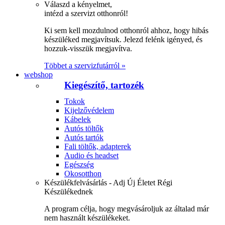
Válaszd a kényelmet,
intézd a szervizt otthonról!
Ki sem kell mozdulnod otthonról ahhoz, hogy hibás
készüléked megjavítsuk. Jelezd felénk igényed, és
hozzuk-visszük megjavítva.
Többet a szervizfutárról »
webshop
Kiegészítő, tartozék
Tokok
Kijelzővédelem
Kábelek
Autós töltők
Autós tartók
Fali töltők, adapterek
Audio és headset
Egészség
Okosotthon
Készülékfelvásárlás - Adj Új Életet Régi
Készülékednek
A program célja, hogy megvásároljuk az általad már
nem használt készülékeket.