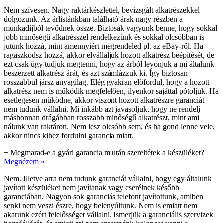
Nem szívesen. Nagy raktárkészlettel, bevizsgált alkatrészekkel
dolgozunk. Az árlistánkban található árak nagy részben a
munkadíjból tevődnek össze. Biztosak vagyunk benne, hogy sokkal
jobb minőségű alkatrésszel rendelkezünk és sokkal olcsóbban is
jutunk hozzá, mint amennyiért megrendeled pl. az eBay-ről. Ha
ragaszkodsz hozzá, akkor elvállaljuk hozott alkatrész beépítését, de
ezt csak úgy tudjuk megtenni, hogy az árból levonjuk a mi általunk
beszerzett alkatrész árát, és azt számlázzuk ki. Így biztosan
rosszabbul jársz anyagilag. Elég gyakran előfordul, hogy a hozott
alkatrész nem is működik megfelelően, ilyenkor sajáttal pótoljuk. Ha
esetlegesen működne, akkor viszont hozott alkatrészre garanciát
nem tudunk vállalni. Mi inkább azt javasoljuk, hogy ne rendelj
máshonnan drágábban rosszabb minőségű alkatrészt, mint ami
nálunk van raktáron. Nem lesz olcsóbb sem, és ha gond lenne vele,
akkor nincs kihez fordulni garancia miatt.
+
Megmarad-e a gyári garancia miután szereltétek a készüléket?
Megnézem »
Nem. Illetve arra nem tudunk garanciát vállalni, hogy egy általunk
javított készüléket nem javítanak vagy cserélnek később
garanciában. Nagyon sok garanciás telefont javítottunk, amiben
senki nem veszi észre, hogy belenyúltunk. Nem is emiatt nem
akarunk ezért felelősséget vállalni. Ismerjük a garanciális szervizek