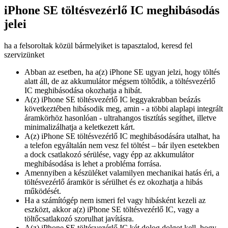
iPhone SE töltésvezérlő IC meghibásodás
jelei
ha a felsoroltak közül bármelyiket is tapasztalod, keresd fel
szervizünket
Abban az esetben, ha a(z) iPhone SE ugyan jelzi, hogy töltés
alatt áll, de az akkumulátor mégsem töltődik, a töltésvezérlő
IC meghibásodása okozhatja a hibát.
A(z) iPhone SE töltésvezérlő IC leggyakrabban beázás
következtében hibásodik meg, amin - a többi alaplapi integrált
áramkörhöz hasonlóan - ultrahangos tisztítás segíthet, illetve
minimalizálhatja a keletkezett kárt.
A(z) iPhone SE töltésvezérlő IC meghibásodására utalhat, ha
a telefon egyáltalán nem vesz fel töltést – bár ilyen esetekben
a dock csatlakozó sérülése, vagy épp az akkumulátor
meghibásodása is lehet a probléma forrása.
Amennyiben a készüléket valamilyen mechanikai hatás éri, a
töltésvezérlő áramkör is sérülhet és ez okozhatja a hibás
működését.
Ha a számítógép nem ismeri fel vagy hibásként kezeli az
eszközt, akkor a(z) iPhone SE töltésvezérlő IC, vagy a
töltőcsatlakozó szorulhat javításra.
A(z) iPhone SE töltésvezérlő IC két dolog dolgot kell, hogy