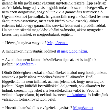
garancián túli javításokat végzünk ügyfeleink részére. Épp ezért az
az érdekünk, hogy a javítást legjobb tudásunk szerint elvégezzük, és
nem azon dolgozunk, hogy bújjunk ki a garanciális feltételek alól.
Ugyanakkor azt javasoljuk, ha garanciális még a készüléked (és nem
ázott, nincs összetörve, mert ezek kizáró okok lesznek), akkor
érdemes inkább egy garanciális szervizt felkeresni a problémáddal.
Ha ott nem sikerül megoldást kínálni számodra, akkor nyugodtan
keress meg minket, és megpróbálunk segíteni.
+
Hétvégén nyitva vagytok?
Megnézem »
A mindenkori nyitvatartási időnket
itt meg tudod nézni
.
+
Az oldalon nem látom a készülékem típusát, azt is tudjátok
javítani?
Megnézem »
Döntő többségben azokat a készülékeket találod meg honlapunkon,
amiknek a javításához rendelkezésünkre áll alkatrész. Ettől
függetlenül, ha nem találnád, az nem jelenti azt, hogy nem tudjuk
javítani. Nagy külföldi beszállítókkal dolgozunk, sok alkatrészt be
tudunk szerezni, így lehet a te készülékedhez valót is. Vedd fel
velünk a kapcsolatot, írj nekünk üzenetet
ide kattintva
, és kollégáink
válaszolni fognak rövid időn belül.
+
Hozott alkatrészből is elvégzitek a javítást?
Megnézem »