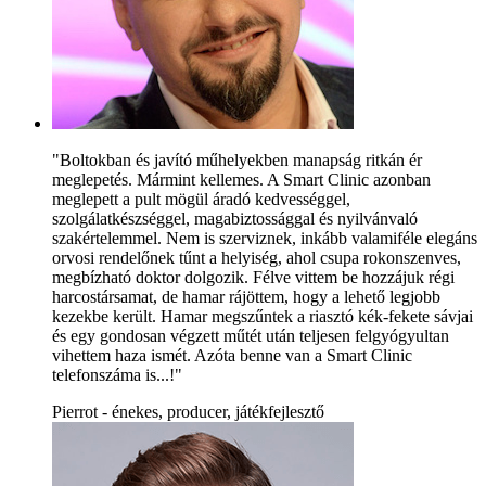
"Boltokban és javító műhelyekben manapság ritkán ér
meglepetés. Mármint kellemes. A Smart Clinic azonban
meglepett a pult mögül áradó kedvességgel,
szolgálatkészséggel, magabiztossággal és nyilvánvaló
szakértelemmel. Nem is szerviznek, inkább valamiféle elegáns
orvosi rendelőnek tűnt a helyiség, ahol csupa rokonszenves,
megbízható doktor dolgozik. Félve vittem be hozzájuk régi
harcostársamat, de hamar rájöttem, hogy a lehető legjobb
kezekbe került. Hamar megszűntek a riasztó kék-fekete sávjai
és egy gondosan végzett műtét után teljesen felgyógyultan
vihettem haza ismét. Azóta benne van a Smart Clinic
telefonszáma is...!"
Pierrot - énekes, producer, játékfejlesztő