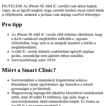
FIGYELEM! Az iPhone SE töltő IC cseréjét csak akkor hajtjuk
végre, ha az ügyfél megérti, hogy szerelés közben olyan rejtett hibák
is előjöhetnek, amiknek a javítása csak alaplap cserével lehetséges.
Pro tipp
Az iPhone SE töltő IC cseréje előtt érdemes ellenőrizni, hogy
a dock csatlakozó megfelelően működik-e, ugyanis
előfordulhat, hogy nem is az integrált áramkör a felelős a
meghibásodásért.
A töltő IC cseréje különös szakértelmet igénylő alaplapi
javítás, semmiképp nem ajánlott otthon nekiállni.
Szerviznehézségi szint: 10/10
Miért a Smart Clinic?
Szervizeinkben a mindenkori forgalommal arányos
létszámban várjuk ügyfeleinket, így biztosítva a rekord
gyorsaságot a javításoknál.
Magyarország legnagyobb alkatrész készletével rendelkezünk
(több, mint 30 millió Ft értékben), épp azért, hogy a
szervizfolyamatok idejét minimalizálni tudjuk. Ez fontos az
ügyfél és a mi szempontunkból is.