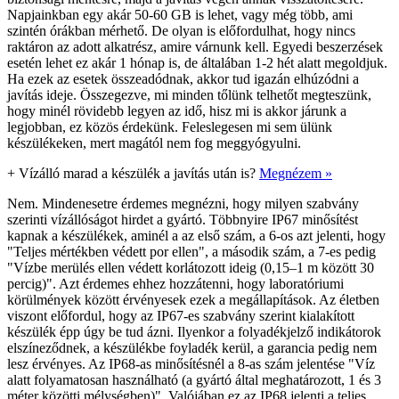
Napjainkban egy akár 50-60 GB is lehet, vagy még több, ami
szintén órákban mérhető. De olyan is előfordulhat, hogy nincs
raktáron az adott alkatrész, amire várnunk kell. Egyedi beszerzések
esetén lehet ez akár 1 hónap is, de általában 1-2 hét alatt megoldjuk.
Ha ezek az esetek összeadódnak, akkor tud igazán elhúzódni a
javítás ideje. Összegezve, mi minden tőlünk telhetőt megteszünk,
hogy minél rövidebb legyen az idő, hisz mi is akkor járunk a
legjobban, ez közös érdekünk. Feleslegesen mi sem ülünk
készülékeken, mert magától nem fog meggyógyulni.
+
Vízálló marad a készülék a javítás után is?
Megnézem »
Nem. Mindenesetre érdemes megnézni, hogy milyen szabvány
szerinti vízállóságot hirdet a gyártó. Többnyire IP67 minősítést
kapnak a készülékek, aminél a az első szám, a 6-os azt jelenti, hogy
"Teljes mértékben védett por ellen", a második szám, a 7-es pedig
"Vízbe merülés ellen védett korlátozott ideig (0,15–1 m között 30
percig)". Azt érdemes ehhez hozzátenni, hogy laboratóriumi
körülmények között érvényesek ezek a megállapítások. Az életben
viszont előfordul, hogy az IP67-es szabvány szerint kialakított
készülék épp úgy be tud ázni. Ilyenkor a folyadékjelző indikátorok
elszíneződnek, a készülékbe foyladék kerül, a garancia pedig nem
lesz érvényes. Az IP68-as minősítésnél a 8-as szám jelentése "Víz
alatt folyamatosan használható (a gyártó által meghatározott, 1 és 3
méter közötti mélységben)". Valójában ez az IP68 jelenti a teljes