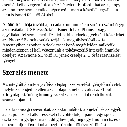
cseréjét kell elvégeznünk a készülékeden. Előfordulhat az is, hogy
az ikon meg sem jelenik a képernyőn, mert a készülék egyáltalán
nem is ismeri fel a töltőkábelt.
A töltő IC hibája továbbá, ha adatkommunikáció során a számítógép
azonosítatlan USB eszközként ismeri fel az iPhone-t, vagy
egyáltalán fel sem ismeri. Ez utóbbi hibajelnek egyébként köze lehet
az iPhone SE dock csatlakozójának meghibásodásához is.
Amennyiben azonban a dock csatlakozó megfelelően működik,
mindenképpen el kell végeznünk a töltésvezérlő integrált áramkör
cseréjét. Az iPhone SE töltő IC-jének cseréje 2 -3 órás szervizelést
igényel.
Szerelés menete
Az integrált áramkör javítása alaplapi szervizelést igénylő művelet,
melyhez elengedhetetlen az alaplapi panel eltávolítása. Ebből
kifolyólag kizárólag komoly szerviztapasztalattal rendelkezők
számára ajánljuk.
Ha a biztonsági csavarokat, az akkumulátort, a kijelzőt és az egyéb
alaplapra szerelt alkatrészeket eltávolítottuk, a panelt egy speciális
eszközzel rögzítjük, majd addig hevítjük, míg egy finom metszéssel
el nem tudjuk távolítani a meghibásodott töltésvezérlő IC-t.