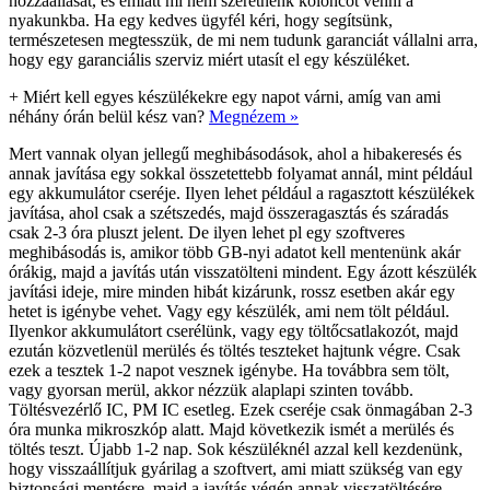
hozzáállását, és emiatt mi nem szeretnénk koloncot venni a
nyakunkba. Ha egy kedves ügyfél kéri, hogy segítsünk,
természetesen megtesszük, de mi nem tudunk garanciát vállalni arra,
hogy egy garanciális szerviz miért utasít el egy készüléket.
+
Miért kell egyes készülékekre egy napot várni, amíg van ami
néhány órán belül kész van?
Megnézem »
Mert vannak olyan jellegű meghibásodások, ahol a hibakeresés és
annak javítása egy sokkal összetettebb folyamat annál, mint például
egy akkumulátor cseréje. Ilyen lehet például a ragasztott készülékek
javítása, ahol csak a szétszedés, majd összeragasztás és száradás
csak 2-3 óra pluszt jelent. De ilyen lehet pl egy szoftveres
meghibásodás is, amikor több GB-nyi adatot kell mentenünk akár
órákig, majd a javítás után visszatölteni mindent. Egy ázott készülék
javítási ideje, mire minden hibát kizárunk, rossz esetben akár egy
hetet is igénybe vehet. Vagy egy készülék, ami nem tölt például.
Ilyenkor akkumulátort cserélünk, vagy egy töltőcsatlakozót, majd
ezután közvetlenül merülés és töltés teszteket hajtunk végre. Csak
ezek a tesztek 1-2 napot vesznek igénybe. Ha továbbra sem tölt,
vagy gyorsan merül, akkor nézzük alaplapi szinten tovább.
Töltésvezérlő IC, PM IC esetleg. Ezek cseréje csak önmagában 2-3
óra munka mikroszkóp alatt. Majd következik ismét a merülés és
töltés teszt. Újabb 1-2 nap. Sok készüléknél azzal kell kezdenünk,
hogy visszaállítjuk gyárilag a szoftvert, ami miatt szükség van egy
biztonsági mentésre, majd a javítás végén annak visszatöltésére.