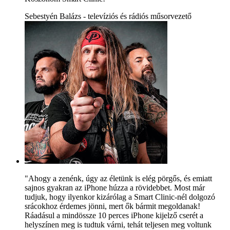
Sebestyén Balázs - televíziós és rádiós műsorvezető
"Ahogy a zenénk, úgy az életünk is elég pörgős, és emiatt
sajnos gyakran az iPhone húzza a rövidebbet. Most már
tudjuk, hogy ilyenkor kizárólag a Smart Clinic-nél dolgozó
srácokhoz érdemes jönni, mert ők bármit megoldanak!
Ráadásul a mindössze 10 perces iPhone kijelző cserét a
helyszínen meg is tudtuk várni, tehát teljesen meg voltunk