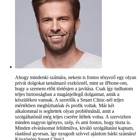
Ahogy mindenki számára, nekem is fontos tényező egy olyan
privát dolgokat tartalmazó eszköznél, mint az iPhone-om,
hogy a szemem előtt történjen a javítása. Csak így tudhatom
teljes biztonságban a magánjellegű dolgaimat, amik a
készüléken vannak. A szerelők a Smart Clinic-nél teljes
mértékben megbízhatóak és profik voltak. Már két
alkalommal is segítettek olyan problémánál, amit a
szolgáltatónál még teljes cserére ítéltek volna. A szervizben
minden nagyon igényes, szép, és ami fontos, hogy tiszta is.
Minden elvárásomat felülmúlva, kiváló szolgáltatást kaptam,
ráadásul gyorsan, így nyugodt szívvel ajánlom bárki számára!
Köszönöm Smart Clinic!