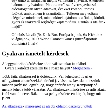
egy üdítő társaságában meg is várhattam a javítást. A teljesen
halottnak nyilvánított iPhone-omról szoftveres javítással
előcsalogattak olyan adatokat, évekkel korábbi, fontos
fotókat, amikre nem is számítottam. Teljesen meg voltam
elégedve mindennel, mindenkinek ajánlom is a fiúkat, kitűnő,
gyors és szakszerű segítséget kaptam tőlük. Ezután is idejárok
majd!"
Gömbös László (5x Kick-Box Európa bajnok, 6x Kick-box
világbajnok, 2013 World Combat Games (küzdősportok
olimpiája) 1.hely)
Gyakran ismételt kérdések
A leggyakoribb kérdésekre adott válaszainkat itt találod.
+
Gyári alkatrészt szereltek be a rossz helyett?
Megnézem »
Több fajta alkatrésszel is dolgozunk. Van lehetőség gyári és
utángyártott alkatrészekkel történő javításra is. Javaslatot teszünk
minden javításnál egyénileg, hogy ár/érték arány szempontjából
melyik lehet a jobb választás. Az alkatrészek minősége az árlistáknál
is fel van tüntetve. Rákattintva pedig részletesen leírjuk, hogy mit
jelent.
Az alkatrészek minőségét az alábbi oldalon összegyűjtöttük