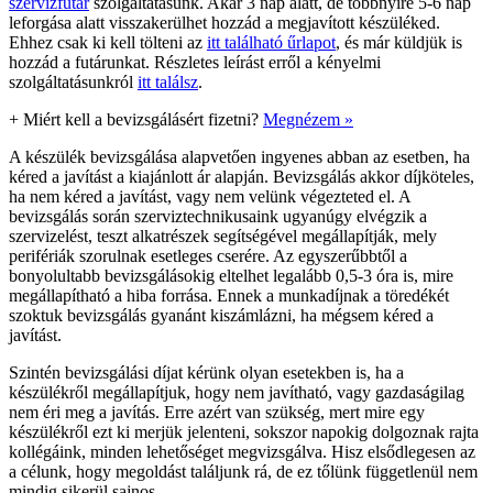
szervizfutár
szolgáltatásunk. Akár 3 nap alatt, de többnyire 5-6 nap
leforgása alatt visszakerülhet hozzád a megjavított készüléked.
Ehhez csak ki kell tölteni az
itt található űrlapot
, és már küldjük is
hozzád a futárunkat. Részletes leírást erről a kényelmi
szolgáltatásunkról
itt találsz
.
+
Miért kell a bevizsgálásért fizetni?
Megnézem »
A készülék bevizsgálása alapvetően ingyenes abban az esetben, ha
kéred a javítást a kiajánlott ár alapján. Bevizsgálás akkor díjköteles,
ha nem kéred a javítást, vagy nem velünk végezteted el. A
bevizsgálás során szerviztechnikusaink ugyanúgy elvégzik a
szervizelést, teszt alkatrészek segítségével megállapítják, mely
perifériák szorulnak esetleges cserére. Az egyszerűbbtől a
bonyolultabb bevizsgálásokig eltelhet legalább 0,5-3 óra is, mire
megállapítható a hiba forrása. Ennek a munkadíjnak a töredékét
szoktuk bevizsgálás gyanánt kiszámlázni, ha mégsem kéred a
javítást.
Szintén bevizsgálási díjat kérünk olyan esetekben is, ha a
készülékről megállapítjuk, hogy nem javítható, vagy gazdaságilag
nem éri meg a javítás. Erre azért van szükség, mert mire egy
készülékről ezt ki merjük jelenteni, sokszor napokig dolgoznak rajta
kollégáink, minden lehetőséget megvizsgálva. Hisz elsődlegesen az
a célunk, hogy megoldást találjunk rá, de ez tőlünk függetlenül nem
mindig sikerül sajnos.