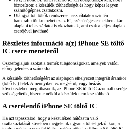
biztosítson; a készülék tölthetőségét és hogy képes legyen
számítógéphez csatlakozni.
Utángyártott töltők rendszeres használatakor szintén
hamarabb tönkremehet ez az IC, szélsőséges esetekben akár
alaplapi teljes zárlatot is okozhatnak, ami csak a teljes alaplap
cseréjével javítható.
Részletes információ a(z) iPhone SE töltő
IC csere menetéről
Összefoglaljuk azokat a termék tulajdonságokat, amelyek valódi
előnyt jelentek a számodra
A készülék tölthetőségéért az alaplapon elhelyezett integrált áramkör
(töltő IC) felel. Amennyiben ez megsérül, vagy beázás
következtében meghibásodik, az iPhone SE töltő IC azonnali cseréje
szükségeltetik, hiszen e nélkül a készülék nem lesz tölthető.
A cserélendő iPhone SE töltő IC
Ha azt tapasztalod, hogy a készüléked hálózatra való
csatlakoztatását követően megjelenik ugyan a töltést jelző ikon, a
telefon mégsem vesz fel töltést, valószínűleg az iPhone SE töltő IC