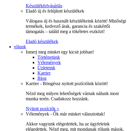
Készülékfelvásárlás
Eladó új és felújított készülékek
Válogass új és használt készülékeink között! Minőségi
termékek, kedvező árak, garancia és szakértői
támogatás – találd meg a tökéletes eszközt!
Eladó készülékek
rólunk
Ismerj meg minket egy kicsit jobban!
Történetünk
Vélemények
Üzleteink
Karrier
Blog
Karrier - Böngéssz nyitott pozícióink között!
Nézd meg milyen lehetőségek várnak nálunk most
munka terén. Csatlakozz hozzánk.
Nyitott pozíciók »
Vélemények - Ők már minket választottak!
Akkor vagyunk elégedettek, ha az ügyfeleink
elégedettek. Nézd meg, mit mondanak rólunk mások.