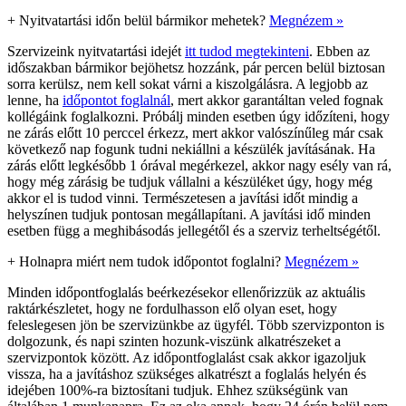
+
Nyitvatartási időn belül bármikor mehetek?
Megnézem »
Szervizeink nyitvatartási idejét
itt tudod megtekinteni
. Ebben az
időszakban bármikor bejöhetsz hozzánk, pár percen belül biztosan
sorra kerülsz, nem kell sokat várni a kiszolgálásra. A legjobb az
lenne, ha
időpontot foglalnál
, mert akkor garantáltan veled fognak
kollégáink foglalkozni. Próbálj minden esetben úgy időzíteni, hogy
ne zárás előtt 10 perccel érkezz, mert akkor valószínűleg már csak
következő nap fogunk tudni nekiállni a készülék javításának. Ha
zárás előtt legkésőbb 1 órával megérkezel, akkor nagy esély van rá,
hogy még zárásig be tudjuk vállalni a készüléket úgy, hogy még
akkor el is tudod vinni. Természetesen a javítási időt mindig a
helyszínen tudjuk pontosan megállapítani. A javítási idő minden
esetben függ a meghibásodás jellegétől és a szerviz terheltségétől.
+
Holnapra miért nem tudok időpontot foglalni?
Megnézem »
Minden időpontfoglalás beérkezésekor ellenőrizzük az aktuális
raktárkészletet, hogy ne fordulhasson elő olyan eset, hogy
feleslegesen jön be szervizünkbe az ügyfél. Több szervizponton is
dolgozunk, és napi szinten hozunk-viszünk alkatrészeket a
szervizpontok között. Az időpontfoglalást csak akkor igazoljuk
vissza, ha a javításhoz szükséges alkatrészt a foglalás helyén és
idejében 100%-ra biztosítani tudjuk. Ehhez szükségünk van