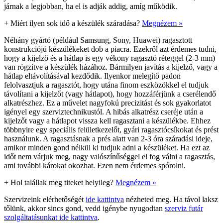
járnak a legjobban, ha el is adják addig, amíg működik.
+
Miért ilyen sok idő a készülék száradása?
Megnézem »
Néhány gyártó (például Samsung, Sony, Huawei) ragasztott
konstrukciójú készülékeket dob a piacra. Ezekről azt érdemes tudni,
hogy a kijelző és a hátlap is egy vékony ragasztó réteggel (2-3 mm)
van rögzítve a készülék házához. Bármilyen javítás a kijelző, vagy a
hátlap eltávolításával kezdődik. Ilyenkor melegítő padon
felolvasztjuk a ragasztót, hogy utána finom eszközökkel el tudjuk
távolítani a kijelzőt (vagy hátlapot), hogy hozzáférjünk a cserélendő
alkatrészhez. Ez a művelet nagyfokú precizitást és sok gyakorlatot
igényel egy szerviztechnikustól. A hibás alkatrész cseréje után a
kijelzőt vagy a hátlapot vissza kell ragasztani a készülékbe. Ehhez
többnyire egy speciális felületkezelőt, gyári ragasztócsíkokat és prést
használunk. A ragasztásnak a prés alatt van 2-3 óra száradási ideje,
amikor minden gond nélkül ki tudjuk adni a készüléket. Ha ezt az
időt nem várjuk meg, nagy valószínűséggel el fog válni a ragasztás,
ami további károkat okozhat. Ezen nem érdemes spórolni.
+
Hol talállak meg titeket helyileg?
Megnézem »
Szervizeink elérhetőségét
ide kattintva
nézheted meg. Ha távol laksz
tőlünk, akkor sincs gond, vedd igénybe nyugodtan
szerviz futár
szolgáltatásunkat ide kattintva
.