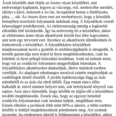
Ázott készülék alatt értjük az összes olyan készüléket, ami
nedvességet kaphatott, legyen az vízcsepp, eső, medencébe merülés,
ráfolyt a kávé, beleesett a wc-be, lecsapódott benne a fürdőszoba
pára, ... stb. Az összes ilyen eset azt eredményezi, hogy a készülék
belsejében korróziós folyamatok indulnak meg. A folyadékok vezető
képességgel rendelkeznek. Az elektromosság mindig a legkisebb
ellenállás felé közlekedik. Így ha nedvesség éri a készüléket, akkor
az elektromos áram olyan alkatrészek között hoz létre kapcsolatot,
ami nem egy tervezett eset. Ilyenkor az alkatrészek túlműködnek és
tönkreteszik a készüléket. A folyadékkáros készülékek
tulajdonosainak kezét a gyártók és mobilszolgáltatók is elengedik. A
termék garanciája nem terjed ki ilyen meghibásodásokra, csak ha
kötöttek rá ilyen jellegű biztosítást korábban. Amit mi tudunk tenni,
hogy ezt az oxidációs folyamatot megpróbáljuk lelassítani. A
folyadékkáros alkatrészeket áttakarítjuk, illetve indokolt esetben
cseréljük. Az alaplapot ultrahangos mosóval szintén megtisztítjuk az
oxidrétegek döntő részétől. A javítás hatékonysága függ az ázás
mértékétől és az ázás óta eltelt időtől. Épp emiatt nincs előre
kalkulált ár, mivel minden helyzet más, sok befolyásoló tényező van
sajnos. Arra sincs biztosíték, hogy később ne jöjjön elő a készüléken
további meghibásodás. Ennek oka, hogy az egyszer beindult
oxidációs folyamatokat csak lassítani tudjuk, megállítani nem.
Ennek ellenére a javítások több mint 60%-a sikeres, a többi esetben
később is fellépő meghibásodások jelenhetnek meg. Azt szoktuk
javasolni, ha esetlegesen sikerül is feltámasztani a készüléket, akkor