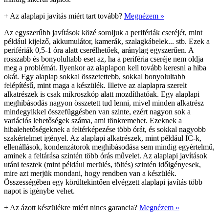
+
Az alaplapi javítás miért tart tovább?
Megnézem »
Az egyszerűbb javítások közé soroljuk a perifériák cseréjét, mint
például kijelző, akkumulátor, kamerák, szalagkábelek... stb. Ezek a
perifériák 0,5-1 óra alatt cserélhetőek, aránylag egyszerűen. A
rosszabb és bonyolultabb eset az, ha a periféria cseréje nem oldja
meg a problémát. Ilyenkor az alaplapon kell tovább keresni a hiba
okát. Egy alaplap sokkal összetettebb, sokkal bonyolultabb
felépítésű, mint maga a készülék. Illetve az alaplapra szerelt
alkatrészek is csak mikroszkóp alatt mozdíthatóak. Egy alaplapi
meghibásodás nagyon összetett tud lenni, mivel minden alkatrész
mindegyikkel összefüggésben van szinte, ezért nagyon sok a
variációs lehetőségek száma, ami tönkremehet. Ezeknek a
hibalehetőségeknek a feltérképezése több órát, és sokkal nagyobb
szakértelmet igényel. Az alaplapi alkatrészek, mint például IC-k,
ellenállások, kondenzátorok meghibásodása sem mindig egyértelmű,
aminek a feltárása szintén több órás művelet. Az alaplapi javítások
utáni tesztek (mint például merülés, töltés) szintén időigényesek,
mire azt merjük mondani, hogy rendben van a készülék.
Összességében egy körültekintően elvégzett alaplapi javítás több
napot is igénybe vehet.
+
Az ázott készülékre miért nincs garancia?
Megnézem »