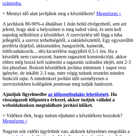
számodra.
+
Mennyi idő alatt javítjátok meg a készülékem?
Megnézem »
A javítások 80-90%-a általában 1 órán belül elvégezhető, ami azt
jelenti, hogy akár a helyszínen is meg tudod várni, és nem kell
napokig nélkülözni a készüléket. A szervizelési idő függ a hiba
jellegétől, a szerviz terheltségétől, a raktárkészlettől. Egy egyszerűbb
periféria (kijelző, akkumulátor, hangszórók, kamerák,
töltőcsatlakozók... stb) kicserélése nagyjából 0,5-1 óra. Ha a
készülék nem csavarozott, hanem ragasztott konstrukciójú, akkor
ehhez még hozzá kell számolni a ragasztás száradási idejét, ami 2-3
óra pluszban. Beázott készülékek javítása minimum 1 napot vesz
igénybe, de inkább 2-3 nap, mire végig tudunk tesztelni minden
funkciót rajta. A mindenkori javítási időt személyesen a
szervizeinkben kollégáink pontosan meg tudják határozni.
Ajánljuk figyelmedbe
az időpontfoglalás lehetőségét
. Ha
visszaigazolt időpontra érkezel, akkor tudjuk vállalni a
weboldalunkon megtalálható javítási időket.
+
Vidéken élek, hogy tudom eljuttatni a készülékem hozzátok?
Megnézem »
Nagyon sok vidéki ügyfelünk van, akiknek kényelmes megoldás a