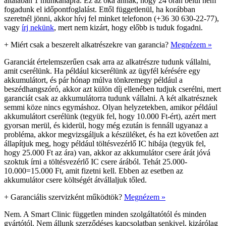
általában 1 munkanapra. Ez az oka annak, hogy 24 órán belül nem
fogadunk el időpontfoglalást. Ettől függetlenül, ha korábban
szeretnél jönni, akkor hívj fel minket telefonon (+36 30 630-22-77),
vagy
írj nekünk
, mert nem kizárt, hogy előbb is tuduk fogadni.
+
Miért csak a beszerelt alkatrészekre van garancia?
Megnézem »
Garanciát értelemszerűen csak arra az alkatrészre tudunk vállalni,
amit cserélünk. Ha például kicserélünk az ügyfél kérésére egy
akkumulátort, és pár hónap múlva tönkremegy például a
beszédhangszóró, akkor azt külön díj ellenében tudjuk cserélni, mert
garanciát csak az akkumulátorra tudunk vállalni. A két alkatrésznek
semmi köze nincs egymáshoz. Olyan helyzetekben, amikor például
akkumulátort cserélünk (tegyük fel, hogy 10.000 Ft-ért), azért mert
gyorsan merül, és kiderül, hogy még ezután is fennáll ugyanaz a
probléma, akkor megvizsgáljuk a készüléket, és ha ezt követően azt
állapítjuk meg, hogy például töltésvezérlő IC hibája (tegyük fel,
hogy 25.000 Ft az ára) van, akkor az akkumulátor csere árát jóvá
szoktuk írni a töltésvezérlő IC csere árából. Tehát 25.000-
10.000=15.000 Ft, amit fizetni kell. Ebben az esetben az
akkumulátor csere költségét átvállaljuk tőled.
+
Garanciális szervizként működtök?
Megnézem »
Nem. A Smart Clinic független minden szolgáltatótól és minden
gyártótól. Nem állunk szerződéses kapcsolatban senkivel, kizárólag