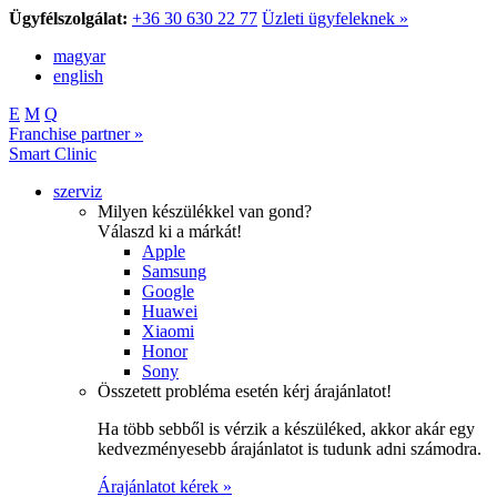
Ügyfélszolgálat:
+36 30 630 22 77
Üzleti ügyfeleknek »
magyar
english
E
M
Q
Franchise partner »
Smart Clinic
szerviz
Milyen készülékkel van gond?
Válaszd ki a márkát!
Apple
Samsung
Google
Huawei
Xiaomi
Honor
Sony
Összetett probléma esetén kérj árajánlatot!
Ha több sebből is vérzik a készüléked, akkor akár egy
kedvezményesebb árajánlatot is tudunk adni számodra.
Árajánlatot kérek »