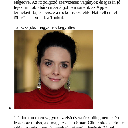
elégedve. Az itt dolgozó szervizesek vagányok és igazán jó
fejek, mi több bárki másnál jobban ismerik az Apple
termékeit. Ja, és persze a rockot is szeretik. Hát kell ennél
több?" – itt voltak a Tankok.
Tankcsapda, magyar rockegyüttes
"Tudom, nem én vagyok az első és valószínűleg nem is én
leszek az utolsó, aki magasztalja a Smart Clinic okostelefon és
tablet szerviz gyors és megbízható szolgáltatásait. Mivel