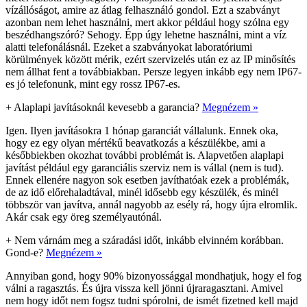
vízállóságot, amire az átlag felhasználó gondol. Ezt a szabványt
azonban nem lehet használni, mert akkor például hogy szólna egy
beszédhangszóró? Sehogy. Épp úgy lehetne használni, mint a víz
alatti telefonálásnál. Ezeket a szabványokat laboratóriumi
körülmények között mérik, ezért szervizelés után ez az IP minősítés
nem állhat fent a továbbiakban. Persze legyen inkább egy nem IP67-
es jó telefonunk, mint egy rossz IP67-es.
+
Alaplapi javításoknál kevesebb a garancia?
Megnézem »
Igen. Ilyen javításokra 1 hónap garanciát vállalunk. Ennek oka,
hogy ez egy olyan mértékű beavatkozás a készülékbe, ami a
későbbiekben okozhat további problémát is. Alapvetően alaplapi
javítást például egy garanciális szerviz nem is vállal (nem is tud).
Ennek ellenére nagyon sok esetben javíthatóak ezek a problémák,
de az idő előrehaladtával, minél idősebb egy készülék, és minél
többször van javítva, annál nagyobb az esély rá, hogy újra elromlik.
Akár csak egy öreg személyautónál.
+
Nem várnám meg a száradási időt, inkább elvinném korábban.
Gond-e?
Megnézem »
Annyiban gond, hogy 90% bizonyossággal mondhatjuk, hogy el fog
válni a ragasztás. És újra vissza kell jönni újraragasztani. Amivel
nem hogy időt nem fogsz tudni spórolni, de ismét fizetned kell majd