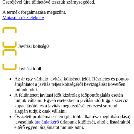
Cseréjével újra tölthetővé tesszük szárnysegéded.
A termék forgalmazása megszűnt.
Mutasd a részleteket »
Javítási költség
0
Javítási idő
0
Az ár egy várható javítási költséget jelöl. Részletes és pontos
árajánlatot a javítás teljes költségéről bevizsgálást követően
tudunk adni.
A feltüntetett javítási időt kizárólag időpontfoglalás esetén
tudjuk vállalni. Egyéb esetekben a javítási idő függ a szerviz
kapacitásától és a javítás megkezdését érkezési sorrend
alapján tudjuk csak vállalni.
Összetett probléma esetén (pl.: több alkatrész meghibásodása)
javasoljuk
árajánlatkérő
űrlapunk kitöltését, ahol a listaáraktól
eltérő egyedi árajánlatot tudunk adni.