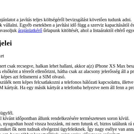
ajánlatot a javítás teljes költségéről bevizsgálást követően tudunk adni.
juk vállalni. Egyéb esetekben a javítási idő függ a szerviz kapacitásától 
javasoljuk
árajánlatkérő
űrlapunk kitöltését, ahol a listaáraktól eltérő egy
elei
ket
tnert csak recsegve, halkan lehet hallani, akkor a(z) iPhone XS Max b
ként a térerőt ellenőrizni, hátha csak az alacsony jelerősség áll a p
 képes azt felismerni a SIM olvasó.
ék nem képes felcsatlakozni a telefonos hálózati kapcsolatra, illetve 
kártyát. Ha egy másik kártyát a telefonba helyezve nem áll fenn a pr
 ügyfél.
l kívánt időpontban állunk rendelkezésére természetesen soron kívül.
, nyugodtan hozd vissza hozzánk, mi nem futunk el, biztos találunk rá
amiket ők nem tudnak elvégezni ügyfeleiknek. Így nagy esélye van anna