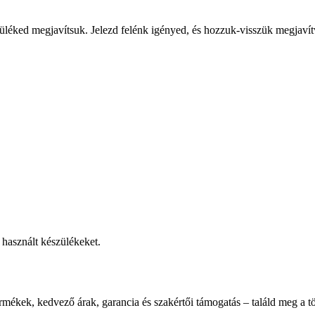
üléked megjavítsuk. Jelezd felénk igényed, és hozzuk-visszük megjavít
használt készülékeket.
rmékek, kedvező árak, garancia és szakértői támogatás – találd meg a tö