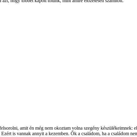
 azt, hogy többet kapott tőlünk, mint amire előzetesen számított.
elsorolni, amit én még nem okoztam volna szegény készülékeimnek: elő
! Ezért is vannak annyit a kezemben. Ők a családom, ha a családom nem