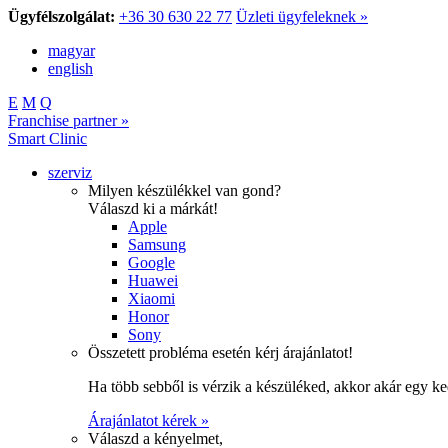
Ügyfélszolgálat:
+36 30 630 22 77
Üzleti ügyfeleknek »
magyar
english
E
M
Q
Franchise partner »
Smart Clinic
szerviz
Milyen készülékkel van gond?
Válaszd ki a márkát!
Apple
Samsung
Google
Huawei
Xiaomi
Honor
Sony
Összetett probléma esetén kérj árajánlatot!
Ha több sebből is vérzik a készüléked, akkor akár egy k
Árajánlatot kérek »
Válaszd a kényelmet,