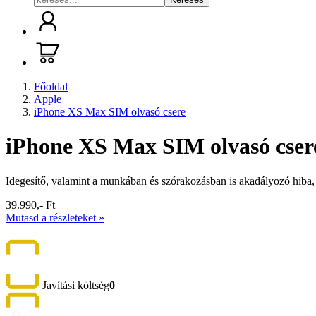
Főoldal
Apple
iPhone XS Max SIM olvasó csere
iPhone XS Max SIM olvasó cser
Idegesítő, valamint a munkában és szórakozásban is akadályozó hiba,
39.990,- Ft
Mutasd a részleteket »
Javítási költség
0