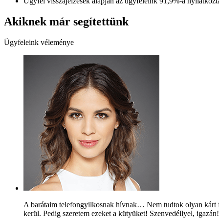
Ügyfél visszajelzések alapján az ügyfeleink 91,9%-a nyilatkozta
Akiknek már segítettünk
Ügyfeleink véleménye
A barátaim telefongyilkosnak hívnak… Nem tudtok olyan kárt f
kerül. Pedig szeretem ezeket a kütyüket! Szenvedéllyel, igazán