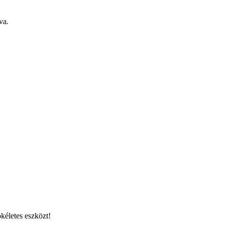
va.
kéletes eszközt!