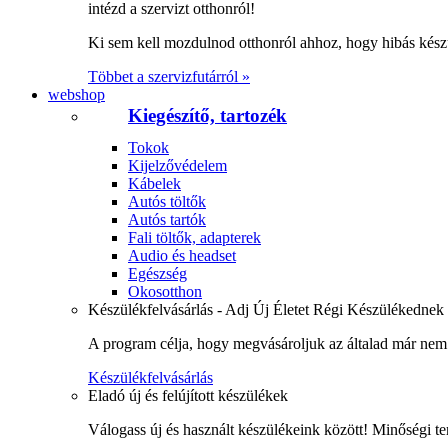
intézd a szervizt otthonról!
Ki sem kell mozdulnod otthonról ahhoz, hogy hibás kész
Többet a szervizfutárról »
webshop
Kiegészítő, tartozék
Tokok
Kijelzővédelem
Kábelek
Autós töltők
Autós tartók
Fali töltők, adapterek
Audio és headset
Egészség
Okosotthon
Készülékfelvásárlás - Adj Új Életet Régi Készülékednek
A program célja, hogy megvásároljuk az általad már nem 
Készülékfelvásárlás
Eladó új és felújított készülékek
Válogass új és használt készülékeink között! Minőségi te