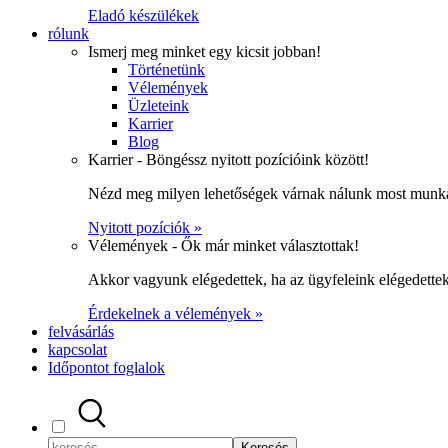
Eladó készülékek
rólunk
Ismerj meg minket egy kicsit jobban!
Történetünk
Vélemények
Üzleteink
Karrier
Blog
Karrier - Böngéssz nyitott pozícióink között!
Nézd meg milyen lehetőségek várnak nálunk most munka
Nyitott pozíciók »
Vélemények - Ők már minket választottak!
Akkor vagyunk elégedettek, ha az ügyfeleink elégedett
Érdekelnek a vélemények »
felvásárlás
kapcsolat
Időpontot foglalok
Keresés