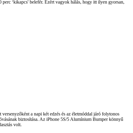
erc ‘kikapcs' belefér. Ezért vagyok hálás, hogy itt ilyen gyorsan,
t versenyzőként a napi két edzés és az életmóddal járó folytonos
 megóvásának biztosítása. Az iPhone 5S/5 Alumínium Bumper könnyű
asztás volt.