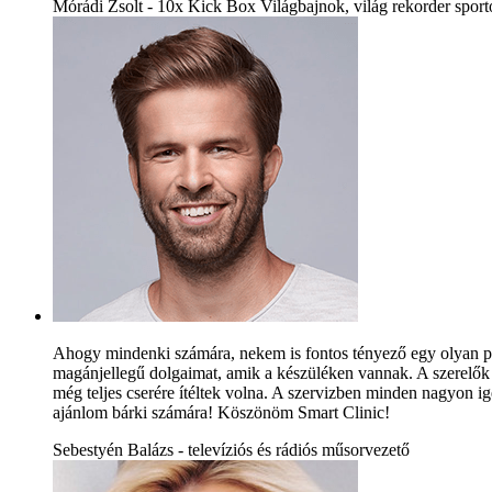
Mórádi Zsolt - 10x Kick Box Világbajnok, világ rekorder sporto
Ahogy mindenki számára, nekem is fontos tényező egy olyan pri
magánjellegű dolgaimat, amik a készüléken vannak. A szerelők a
még teljes cserére ítéltek volna. A szervizben minden nagyon ig
ajánlom bárki számára! Köszönöm Smart Clinic!
Sebestyén Balázs - televíziós és rádiós műsorvezető