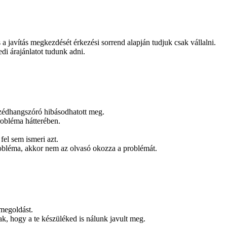
és a javítás megkezdését érkezési sorrend alapján tudjuk csak vállalni.
edi árajánlatot tudunk adni.
eszédhangszóró hibásodhatott meg.
robléma hátterében.
fel sem ismeri azt.
obléma, akkor nem az olvasó okozza a problémát.
 megoldást.
k, hogy a te készüléked is nálunk javult meg.