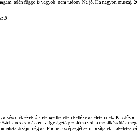
magam, talán függő is vagyok, nem tudom. Na jó. Ha nagyon muszáj, 20 p
sztő
t, a készülék évek óta elengedhetetlen kelléke az életemnek. Küzdőspor
ne 5-tel sincs ez másként -, így égető probléma volt a mobilkészülék
nimalista dizájn még az iPhone 5 szépségét sem torzítja el. Tökéletes vál