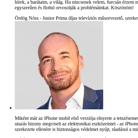
hírek, a barátaim, a világ. Ha nincsenek velem, furcsán érzem 
egyszerűen és flottul orvosolják a problémáinkat. Köszönöm!
Ördög Nóra - Junior Prima díjas televíziós műsorvezető, szerke
Miként már az iPhone mobil első verziója elnyerte a tetszéseme
utazás bizony megviseli az elektronikai eszközeimet - az iPho
szerkezete ellenére is biztonságos védelmet nyújt, ráadásul a mi