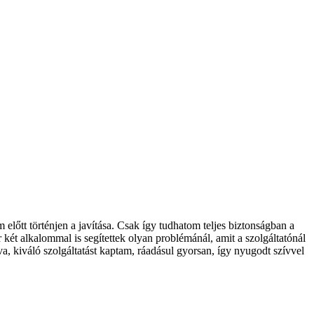
őtt történjen a javítása. Csak így tudhatom teljes biztonságban a
két alkalommal is segítettek olyan problémánál, amit a szolgáltatónál
va, kiváló szolgáltatást kaptam, ráadásul gyorsan, így nyugodt szívvel