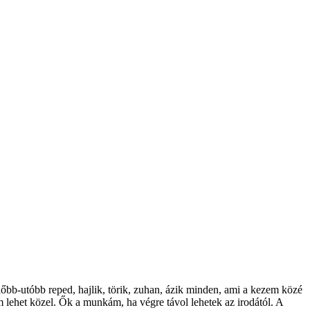
bb-utóbb reped, hajlik, törik, zuhan, ázik minden, ami a kezem közé
 lehet közel. Ők a munkám, ha végre távol lehetek az irodától. A