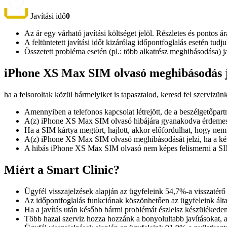
Javítási idő
0
Az ár egy várható javítási költséget jelöl. Részletes és pontos ár
A feltüntetett javítási időt kizárólag időpontfoglalás esetén tud
Összetett probléma esetén (pl.: több alkatrész meghibásodása) 
iPhone XS Max SIM olvasó meghibásodás j
ha a felsoroltak közül bármelyiket is tapasztalod, keresd fel szervizün
Amennyiben a telefonos kapcsolat létrejött, de a beszélgetőpar
A(z) iPhone XS Max SIM olvasó hibájára gyanakodva érdemes első
Ha a SIM kártya megtört, hajlott, akkor előfordulhat, hogy nem
A(z) iPhone XS Max SIM olvasó meghibásodását jelzi, ha a készül
A hibás iPhone XS Max SIM olvasó nem képes felismerni a SIM 
Miért a Smart Clinic?
Ügyfél visszajelzések alapján az ügyfeleink 54,7%-a visszatérő
Az időpontfoglalás funkciónak köszönhetően az ügyfeleink álta
Ha a javítás után később bármi problémát észlelsz készülékeden
Több hazai szerviz hozza hozzánk a bonyolultabb javításokat, 