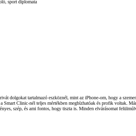
ló, sport diplomata
vát dolgokat tartalmazó eszköznél, mint az iPhone-om, hogy a szemem el
 Smart Clinic-nél teljes mértékben megbízhatóak és profik voltak. Már 
ényes, szép, és ami fontos, hogy tiszta is. Minden elvárásomat felülmúl