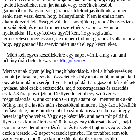
javított készüléket nem javítanak vagy cserélnek később
garanciában. Nagyon sok garanciás telefont javítottunk, amiben
senki nem veszi észre, hogy belenyúltunk. Nem is emiatt nem
akarunk ezért felelősséget vállalni. Ismerjük a garanciális szervizek
hozzáállását, és emiatt mi nem szeretnénk koloncot venni a
nyakunkba. Ha egy kedves ügyfél kéri, hogy segítsünk,
természetesen megtesszük, de mi nem tudunk garanciát vállalni arra,
hogy egy garanciális szerviz miért utasít el egy készüléket.
+
Miért kell egyes készülékekre egy napot várni, amíg van ami
néhány órán belül kész van?
Megnézem »
Mert vannak olyan jellegű meghibásodások, ahol a hibakeresés és
annak javítása egy sokkal összetettebb folyamat annál, mint például
egy akkumulátor cseréje. Ilyen lehet például a ragasztott készülékek
javítása, ahol csak a szétszedés, majd összeragasztás és száradás
csak 2-3 óra pluszt jelent. De ilyen lehet pl egy szoftveres
meghibásodás is, amikor több GB-nyi adatot kell mentenünk akár
órákig, majd a javítás után visszatölteni mindent. Egy ázott készülék
javítási ideje, mire minden hibát kizárunk, rossz esetben akár egy
hetet is igénybe vehet. Vagy egy készülék, ami nem tölt például.
Ilyenkor akkumulátort cserélünk, vagy egy töltőcsatlakozót, majd
ezután közvetlenül merülés és töltés teszteket hajtunk végre. Csak
ezek a tesztek 1-2 napot vesznek igénybe. Ha továbbra sem tölt,
vagy gyorsan merül, akkor nézzük alaplapi szinten tovább.