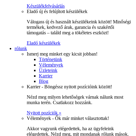
Készülékfelvásárlás
Eladó új és felújított készülékek
Válogass új és használt készülékeink között! Minőségi
termékek, kedvező árak, garancia és szakértői
támogatás – találd meg a tökéletes eszközt!
Eladó készülékek
rólunk
Ismerj meg minket egy kicsit jobban!
Történetünk
Vélemények
Üzleteink
Karrier
Blog
Karrier - Böngéssz nyitott pozícióink között!
Nézd meg milyen lehetőségek várnak nálunk most
munka terén. Csatlakozz hozzánk.
Nyitott pozíciók »
Vélemények - Ők már minket választottak!
Akkor vagyunk elégedettek, ha az ügyfeleink
elégedettek. Nézd meg, mit mondanak rólunk mások.