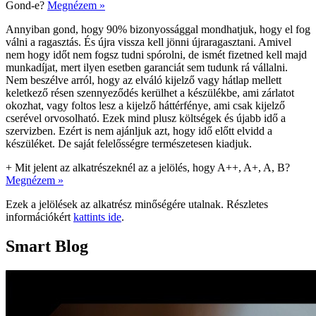
Gond-e?
Megnézem »
Annyiban gond, hogy 90% bizonyossággal mondhatjuk, hogy el fog
válni a ragasztás. És újra vissza kell jönni újraragasztani. Amivel
nem hogy időt nem fogsz tudni spórolni, de ismét fizetned kell majd
munkadíjat, mert ilyen esetben garanciát sem tudunk rá vállalni.
Nem beszélve arról, hogy az elváló kijelző vagy hátlap mellett
keletkező résen szennyeződés kerülhet a készülékbe, ami zárlatot
okozhat, vagy foltos lesz a kijelző háttérfénye, ami csak kijelző
cserével orvosolható. Ezek mind plusz költségek és újabb idő a
szervizben. Ezért is nem ajánljuk azt, hogy idő előtt elvidd a
készüléket. De saját felelősségre természetesen kiadjuk.
+
Mit jelent az alkatrészeknél az a jelölés, hogy A++, A+, A, B?
Megnézem »
Ezek a jelölések az alkatrész minőségére utalnak. Részletes
információkért
kattints ide
.
Smart Blog