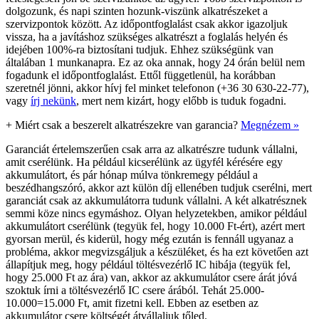
dolgozunk, és napi szinten hozunk-viszünk alkatrészeket a
szervizpontok között. Az időpontfoglalást csak akkor igazoljuk
vissza, ha a javításhoz szükséges alkatrészt a foglalás helyén és
idejében 100%-ra biztosítani tudjuk. Ehhez szükségünk van
általában 1 munkanapra. Ez az oka annak, hogy 24 órán belül nem
fogadunk el időpontfoglalást. Ettől függetlenül, ha korábban
szeretnél jönni, akkor hívj fel minket telefonon (+36 30 630-22-77),
vagy
írj nekünk
, mert nem kizárt, hogy előbb is tuduk fogadni.
+
Miért csak a beszerelt alkatrészekre van garancia?
Megnézem »
Garanciát értelemszerűen csak arra az alkatrészre tudunk vállalni,
amit cserélünk. Ha például kicserélünk az ügyfél kérésére egy
akkumulátort, és pár hónap múlva tönkremegy például a
beszédhangszóró, akkor azt külön díj ellenében tudjuk cserélni, mert
garanciát csak az akkumulátorra tudunk vállalni. A két alkatrésznek
semmi köze nincs egymáshoz. Olyan helyzetekben, amikor például
akkumulátort cserélünk (tegyük fel, hogy 10.000 Ft-ért), azért mert
gyorsan merül, és kiderül, hogy még ezután is fennáll ugyanaz a
probléma, akkor megvizsgáljuk a készüléket, és ha ezt követően azt
állapítjuk meg, hogy például töltésvezérlő IC hibája (tegyük fel,
hogy 25.000 Ft az ára) van, akkor az akkumulátor csere árát jóvá
szoktuk írni a töltésvezérlő IC csere árából. Tehát 25.000-
10.000=15.000 Ft, amit fizetni kell. Ebben az esetben az
akkumulátor csere költségét átvállaljuk tőled.