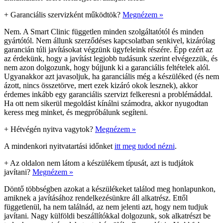
+
Garanciális szervizként működtök?
Megnézem »
Nem. A Smart Clinic független minden szolgáltatótól és minden
gyártótól. Nem állunk szerződéses kapcsolatban senkivel, kizárólag
garancián túli javításokat végzünk ügyfeleink részére. Épp ezért az
az érdekünk, hogy a javítást legjobb tudásunk szerint elvégezzük, és
nem azon dolgozunk, hogy bújjunk ki a garanciális feltételek alól.
Ugyanakkor azt javasoljuk, ha garanciális még a készüléked (és nem
ázott, nincs összetörve, mert ezek kizáró okok lesznek), akkor
érdemes inkább egy garanciális szervizt felkeresni a problémáddal.
Ha ott nem sikerül megoldást kínálni számodra, akkor nyugodtan
keress meg minket, és megpróbálunk segíteni.
+
Hétvégén nyitva vagytok?
Megnézem »
A mindenkori nyitvatartási időnket
itt meg tudod nézni
.
+
Az oldalon nem látom a készülékem típusát, azt is tudjátok
javítani?
Megnézem »
Döntő többségben azokat a készülékeket találod meg honlapunkon,
amiknek a javításához rendelkezésünkre áll alkatrész. Ettől
függetlenül, ha nem találnád, az nem jelenti azt, hogy nem tudjuk
javítani. Nagy külföldi beszállítókkal dolgozunk, sok alkatrészt be