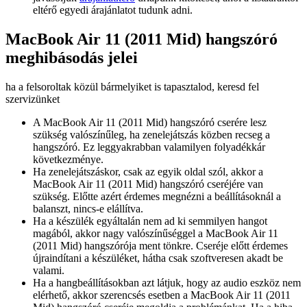
eltérő egyedi árajánlatot tudunk adni.
MacBook Air 11 (2011 Mid) hangszóró
meghibásodás jelei
ha a felsoroltak közül bármelyiket is tapasztalod, keresd fel
szervizünket
A MacBook Air 11 (2011 Mid) hangszóró cserére lesz
szükség valószínűleg, ha zenelejátszás közben recseg a
hangszóró. Ez leggyakrabban valamilyen folyadékkár
következménye.
Ha zenelejátszáskor, csak az egyik oldal szól, akkor a
MacBook Air 11 (2011 Mid) hangszóró cseréjére van
szükség. Előtte azért érdemes megnézni a beállításoknál a
balanszt, nincs-e elállítva.
Ha a készülék egyáltalán nem ad ki semmilyen hangot
magából, akkor nagy valószínűséggel a MacBook Air 11
(2011 Mid) hangszórója ment tönkre. Cseréje előtt érdemes
újraindítani a készüléket, hátha csak szoftveresen akadt be
valami.
Ha a hangbeállításokban azt látjuk, hogy az audio eszköz nem
elérhető, akkor szerencsés esetben a MacBook Air 11 (2011