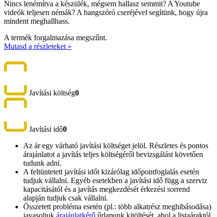
Nincs lenémítva a készülék, mégsem hallasz semmit? A Youtube
videók teljesen némák? A hangszóró cseréjével segítünk, hogy újra
mindent meghallhass.
A termék forgalmazása megszűnt.
Mutasd a részleteket »
Javítási költség
0
Javítási idő
0
Az ár egy várható javítási költséget jelöl. Részletes és pontos
árajánlatot a javítás teljes költségéről bevizsgálást követően
tudunk adni.
A feltüntetett javítási időt kizárólag időpontfoglalás esetén
tudjuk vállalni. Egyéb esetekben a javítási idő függ a szerviz
kapacitásától és a javítás megkezdését érkezési sorrend
alapján tudjuk csak vállalni.
Összetett probléma esetén (pl.: több alkatrész meghibásodása)
javasoljuk
árajánlatkérő
űrlapunk kitöltését, ahol a listaáraktól