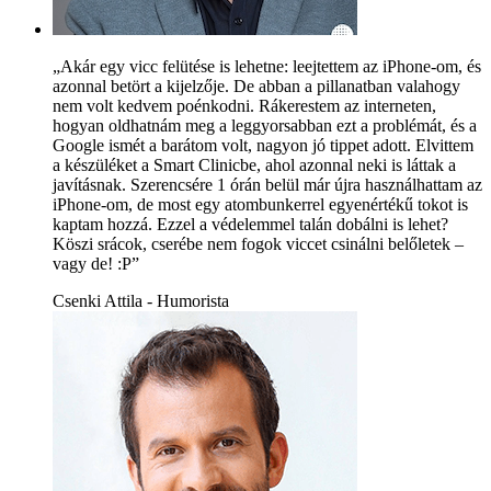
„Akár egy vicc felütése is lehetne: leejtettem az iPhone-om, és
azonnal betört a kijelzője. De abban a pillanatban valahogy
nem volt kedvem poénkodni. Rákerestem az interneten,
hogyan oldhatnám meg a leggyorsabban ezt a problémát, és a
Google ismét a barátom volt, nagyon jó tippet adott. Elvittem
a készüléket a Smart Clinicbe, ahol azonnal neki is láttak a
javításnak. Szerencsére 1 órán belül már újra használhattam az
iPhone-om, de most egy atombunkerrel egyenértékű tokot is
kaptam hozzá. Ezzel a védelemmel talán dobálni is lehet?
Köszi srácok, cserébe nem fogok viccet csinálni belőletek –
vagy de! :P”
Csenki Attila - Humorista