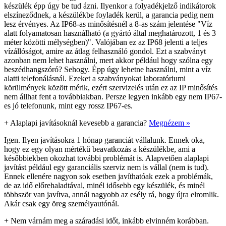
készülék épp úgy be tud ázni. Ilyenkor a folyadékjelző indikátorok
elszíneződnek, a készülékbe foyladék kerül, a garancia pedig nem
lesz érvényes. Az IP68-as minősítésnél a 8-as szám jelentése "Víz
alatt folyamatosan használható (a gyártó által meghatározott, 1 és 3
méter közötti mélységben)". Valójában ez az IP68 jelenti a teljes
vízállóságot, amire az átlag felhasználó gondol. Ezt a szabványt
azonban nem lehet használni, mert akkor például hogy szólna egy
beszédhangszóró? Sehogy. Épp úgy lehetne használni, mint a víz
alatti telefonálásnál. Ezeket a szabványokat laboratóriumi
körülmények között mérik, ezért szervizelés után ez az IP minősítés
nem állhat fent a továbbiakban. Persze legyen inkább egy nem IP67-
es jó telefonunk, mint egy rossz IP67-es.
+
Alaplapi javításoknál kevesebb a garancia?
Megnézem »
Igen. Ilyen javításokra 1 hónap garanciát vállalunk. Ennek oka,
hogy ez egy olyan mértékű beavatkozás a készülékbe, ami a
későbbiekben okozhat további problémát is. Alapvetően alaplapi
javítást például egy garanciális szerviz nem is vállal (nem is tud).
Ennek ellenére nagyon sok esetben javíthatóak ezek a problémák,
de az idő előrehaladtával, minél idősebb egy készülék, és minél
többször van javítva, annál nagyobb az esély rá, hogy újra elromlik.
Akár csak egy öreg személyautónál.
+
Nem várnám meg a száradási időt, inkább elvinném korábban.