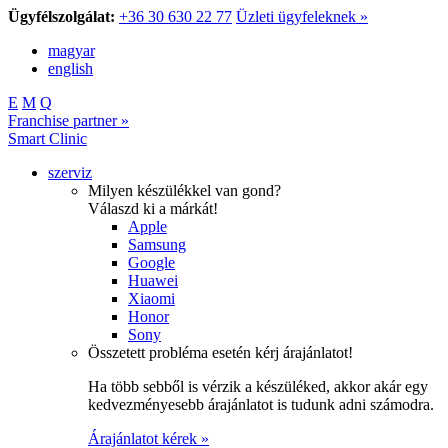
Ügyfélszolgálat:
+36 30 630 22 77
Üzleti ügyfeleknek »
magyar
english
E
M
Q
Franchise partner »
Smart Clinic
szerviz
Milyen készülékkel van gond?
Válaszd ki a márkát!
Apple
Samsung
Google
Huawei
Xiaomi
Honor
Sony
Összetett probléma esetén kérj árajánlatot!
Ha több sebből is vérzik a készüléked, akkor akár egy
kedvezményesebb árajánlatot is tudunk adni számodra.
Árajánlatot kérek »