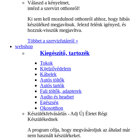
Válaszd a kényelmet,
intézd a szervizt otthonról!
Ki sem kell mozdulnod otthonról ahhoz, hogy hibás
készüléked megjavítsuk. Jelezd felénk igényed, és
hozzuk-visszük megjavítva.
Többet a szervizfutárról »
webshop
Kiegészítő, tartozék
Tokok
Kijelzővédelem
Kábelek
Autós töltők
Autós tartók
Fali töltők, adapterek
Audio és headset
Egészség
Okosotthon
Készülékfelvásárlás - Adj Új Életet Régi
Készülékednek
A program célja, hogy megvásároljuk az általad már
nem használt készülékeket.