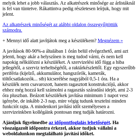
melyik lehet a jobb választás. Az alkatrészek minősége az árlistáknál
is fel van tüntetve. Rákattintva pedig részletesen leírjuk, hogy mit
jelent.
Az alkatrészek minőségét az alábbi oldalon összegyűjtöttük
számodra.
+
Mennyi idő alatt javítjátok meg a készülékem?
Megnézem »
A javítások 80-90%-a általában 1 órán belül elvégezhető, ami azt
jelenti, hogy akár a helyszínen is meg tudod várni, és nem kell
napokig nélkülözni a készüléket. A szervizelési idő függ a hiba
jellegétől, a szerviz terheltségétől, a raktárkészlettől. Egy egyszerűbb
periféria (kijelző, akkumulátor, hangszórók, kamerák,
töltőcsatlakozók... stb) kicserélése nagyjából 0,5-1 óra. Ha a
készülék nem csavarozott, hanem ragasztott konstrukciójú, akkor
ehhez még hozzá kell számolni a ragasztás száradási idejét, ami 2-3
óra pluszban. Beázott készülékek javítása minimum 1 napot vesz
igénybe, de inkább 2-3 nap, mire végig tudunk tesztelni minden
funkciót rajta. A mindenkori javítási időt személyesen a
szervizeinkben kollégáink pontosan meg tudják határozni.
Ajánljuk figyelmedbe
az időpontfoglalás lehetőségét
. Ha
visszaigazolt időpontra érkezel, akkor tudjuk vállalni a
weboldalunkon megtalálható javítási időket.