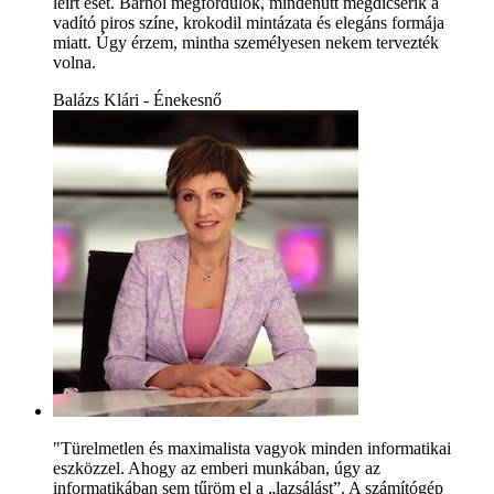
leírt eset. Bárhol megfordulok, mindenütt megdicsérik a
vadító piros színe, krokodil mintázata és elegáns formája
miatt. Úgy érzem, mintha személyesen nekem tervezték
volna.
Balázs Klári - Énekesnő
"Türelmetlen és maximalista vagyok minden informatikai
eszközzel. Ahogy az emberi munkában, úgy az
informatikában sem tűröm el a „lazsálást”. A számítógép