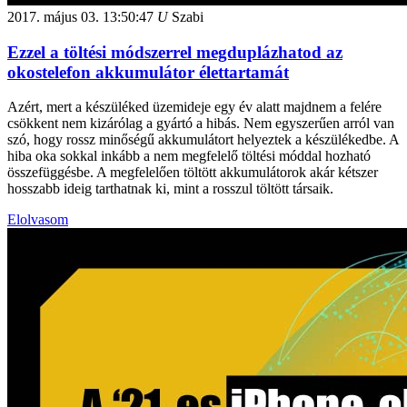
2017. május 03.
13:50:47
U
Szabi
Ezzel a töltési módszerrel megduplázhatod az
okostelefon akkumulátor élettartamát
Azért, mert a készüléked üzemideje egy év alatt majdnem a felére
csökkent nem kizárólag a gyártó a hibás. Nem egyszerűen arról van
szó, hogy rossz minőségű akkumulátort helyeztek a készülékedbe. A
hiba oka sokkal inkább a nem megfelelő töltési móddal hozható
összefüggésbe. A megfelelően töltött akkumulátorok akár kétszer
hosszabb ideig tarthatnak ki, mint a rosszul töltött társaik.
Elolvasom