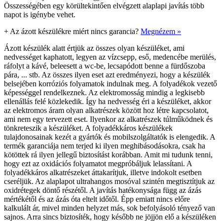
Összességében egy körültekintően elvégzett alaplapi javítás több
napot is igénybe vehet.
+
Az ázott készülékre miért nincs garancia?
Megnézem »
Ázott készülék alatt értjük az összes olyan készüléket, ami
nedvességet kaphatott, legyen az vízcsepp, eső, medencébe merülés,
ráfolyt a kávé, beleesett a wc-be, lecsapódott benne a fürdőszoba
pára, ... stb. Az összes ilyen eset azt eredményezi, hogy a készülék
belsejében korróziós folyamatok indulnak meg. A folyadékok vezető
képességgel rendelkeznek. Az elektromosság mindig a legkisebb
ellenállás felé közlekedik. Így ha nedvesség éri a készüléket, akkor
az elektromos áram olyan alkatrészek között hoz létre kapcsolatot,
ami nem egy tervezett eset. Ilyenkor az alkatrészek túlműködnek és
tönkreteszik a készüléket. A folyadékkáros készülékek
tulajdonosainak kezét a gyártók és mobilszolgáltatók is elengedik. A
termék garanciája nem terjed ki ilyen meghibásodásokra, csak ha
kötöttek rá ilyen jellegű biztosítást korábban. Amit mi tudunk tenni,
hogy ezt az oxidációs folyamatot megpróbáljuk lelassítani. A
folyadékkáros alkatrészeket áttakarítjuk, illetve indokolt esetben
cseréljük. Az alaplapot ultrahangos mosóval szintén megtisztítjuk az
oxidrétegek döntő részétől. A javítás hatékonysága függ az ázás
mértékétől és az ázás óta eltelt időtől. Épp emiatt nincs előre
kalkulált ár, mivel minden helyzet más, sok befolyásoló tényező van
sajnos. Arra sincs biztosíték, hogy később ne jöjjön elő a készüléken