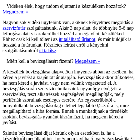
+
Vidéken élek, hogy tudom eljuttatni a készülékem hozzátok?
Megnézem »
Nagyon sok vidéki ügyfelünk van, akiknek kényelmes megoldás a
szervizfutár
szolgáltatásunk. Akár 3 nap alatt, de többnyire 5-6 nap
leforgása alatt visszakerülhet hozzád a megjavított készüléked.
Ehhez csak ki kell tölteni az
itt található űrlapot
, és már küldjük is
hozzád a futárunkat. Részletes leírást erről a kényelmi
szolgáltatásunkról
itt találsz
.
+
Miért kell a bevizsgálásért fizetni?
Megnézem »
A készülék bevizsgálása alapvetően ingyenes abban az esetben, ha
kéred a javítást a kiajánlott ár alapján. Bevizsgálás akkor díjköteles,
ha nem kéred a javítást, vagy nem velünk végezteted el. A
bevizsgálás során szerviztechnikusaink ugyanúgy elvégzik a
szervizelést, teszt alkatrészek segítségével megállapítják, mely
perifériák szorulnak esetleges cserére. Az egyszerűbbtől a
bonyolultabb bevizsgálásokig eltelhet legalább 0,5-3 óra is, mire
megállapítható a hiba forrása. Ennek a munkadíjnak a töredékét
szoktuk bevizsgálás gyanánt kiszámlázni, ha mégsem kéred a
javítást.
Szintén bevizsgálási díjat kérünk olyan esetekben is, ha a
készülékről megállapítjuk, hogy nem javítható, vagy gazdaságilag