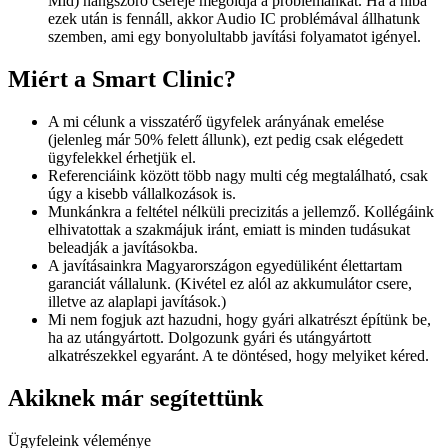
Mid) hangszóró cseréje megoldja a problémánkat. Ha a hiba
ezek után is fennáll, akkor Audio IC problémával állhatunk
szemben, ami egy bonyolultabb javítási folyamatot igényel.
Miért a Smart Clinic?
A mi célunk a visszatérő ügyfelek arányának emelése
(jelenleg már 50% felett állunk), ezt pedig csak elégedett
ügyfelekkel érhetjük el.
Referenciáink között több nagy multi cég megtalálható, csak
úgy a kisebb vállalkozások is.
Munkánkra a feltétel nélküli precizitás a jellemző. Kollégáink
elhivatottak a szakmájuk iránt, emiatt is minden tudásukat
beleadják a javításokba.
A javításainkra Magyarországon egyedüliként élettartam
garanciát vállalunk. (Kivétel ez alól az akkumulátor csere,
illetve az alaplapi javítások.)
Mi nem fogjuk azt hazudni, hogy gyári alkatrészt építünk be,
ha az utángyártott. Dolgozunk gyári és utángyártott
alkatrészekkel egyaránt. A te döntésed, hogy melyiket kéred.
Akiknek már segítettünk
Ügyfeleink véleménye