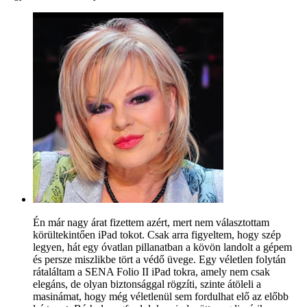
Én már nagy árat fizettem azért, mert nem választottam
körültekintően iPad tokot. Csak arra figyeltem, hogy szép
legyen, hát egy óvatlan pillanatban a kövön landolt a gépem
és persze miszlikbe tört a védő üvege. Egy véletlen folytán
rátaláltam a SENA Folio II iPad tokra, amely nem csak
elegáns, de olyan biztonsággal rögzíti, szinte átöleli a
masinámat, hogy még véletlenül sem fordulhat elő az előbb