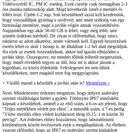
Töltésvezérlő IC, PM IC esetleg. Ezek cseréje csak önmagában 2-3
óra munka mikroszkóp alatt. Majd következik ismét a merülés és
töltés teszt. Újabb 1-2 nap. Sok készüléknél azzal kell kezdenünk,
hogy visszaállítjuk gyárilag a szoftvert, ami miatt szükség van egy
biztonsági mentésre, majd a javítás végén annak visszatöltésére.
Napjainkban egy akár 50-60 GB is lehet, vagy még több, ami
szintén órákban mérhető. De olyan is előfordulhat, hogy nincs
raktáron az adott alkatrész, amire várnunk kell. Egyedi beszerzések
esetén lehet ez akár 1 hónap is, de általában 1-2 hét alatt megoldjuk.
Ha ezek az esetek összeadódnak, akkor tud igazán elhúzódni a
javítás ideje. Összegezve, mi minden tőlünk telhetőt megteszünk,
hogy minél rövidebb legyen az idő, hisz mi is akkor járunk a
legjobban, ez közös érdekünk. Feleslegesen mi sem ülünk
készülékeken, mert magától nem fog meggyógyulni.
+
Vízálló marad a készülék a javítás után is?
Megnézem »
Nem. Mindenesetre érdemes megnézni, hogy milyen szabvány
szerinti vízállóságot hirdet a gyártó. Többnyire IP67 minősítést
kapnak a készülékek, aminél a az első szám, a 6-os azt jelenti, hogy
"Teljes mértékben védett por ellen", a második szám, a 7-es pedig
"Vízbe merülés ellen védett korlátozott ideig (0,15–1 m között 30
percig)". Azt érdemes ehhez hozzátenni, hogy laboratóriumi
körülmények között érvényesek ezek a megállapítások. Az életben
viszont előfordul, hogy az IP67-es szabvány szerint kialakított