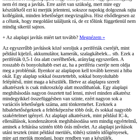
nem éri meg a javítás. Erre azért van szükség, mert mire egy
készülékről ezt ki merjük jelenteni, sokszor napokig dolgoznak rajta
kollégáink, minden lehetőséget megvizsgálva. Hisz elsődlegesen az
a célunk, hogy megoldást találjunk rá, de ez tőlünk függetlenül nem
mindig sikerül sajnos.
+
Az alaplapi javítás miért tart tovább?
Megnézem »
Az egyszerűbb javítások közé soroljuk a perifériák cseréjét, mint
például kijelző, akkumulátor, kamerák, szalagkábelek... stb. Ezek a
perifériák 0,5-1 óra alatt cserélhetőek, aránylag egyszerűen. A
rosszabb és bonyolultabb eset az, ha a periféria cseréje nem oldja
meg a problémát. Ilyenkor az alaplapon kell tovább keresni a hiba
okát. Egy alaplap sokkal összetettebb, sokkal bonyolultabb
felépítésű, mint maga a készülék. Illetve az alaplapra szerelt
alkatrészek is csak mikroszkóp alatt mozdíthatóak. Egy alaplapi
meghibásodás nagyon összetett tud lenni, mivel minden alkatrész
mindegyikkel összefüggésben van szinte, ezért nagyon sok a
variációs lehetőségek száma, ami tönkremehet. Ezeknek a
hibalehetőségeknek a feltérképezése több órát, és sokkal nagyobb
szakértelmet igényel. Az alaplapi alkatrészek, mint például IC-k,
ellenállások, kondenzátorok meghibásodása sem mindig egyértelmű,
aminek a feltárása szintén több órás művelet. Az alaplapi javítások
utáni tesztek (mint például merülés, töltés) szintén időigényesek,
mire azt merjük mondani, hogy rendben van a készülék.