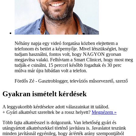
Néhány napja egy videó forgatása közben elejtettem a
telefonom és betört a képernyője. Mivel létszükséglet, hogy
tudjam használni, fontos volt, hogy NAGYON gyorsan
megjavítsa valaki. Felhívtam a Smart Clinicet, hogy most meg
tudják-e csinálni, 15 perccel később fogadtak és 30 perc
múlva már újra hibátlan volt a telefon.
Fördős Zé - Gasztroblogger, televíziós műsorvezető, szerző
Gyakran ismételt kérdések
A leggyakoribb kérdésekre adott válaszainkat itt találod.
+
Gyári alkatrészt szereltek be a rossz helyett?
Megnézem »
Több fajta alkatrésszel is dolgozunk. Van lehetőség gyári és
utángyártott alkatrészekkel történő javításra is. Javaslatot teszünk
minden javításnál egyénileg, hogy ár/érték arány szempontjából