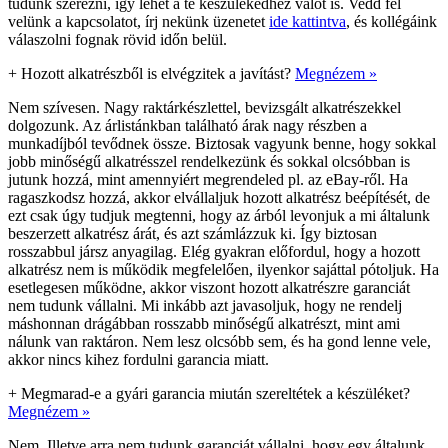
tudunk szerezni, így lehet a te készülékedhez valót is. Vedd fel
velünk a kapcsolatot, írj nekünk üzenetet
ide kattintva
, és kollégáink
válaszolni fognak rövid időn belül.
+
Hozott alkatrészből is elvégzitek a javítást?
Megnézem »
Nem szívesen. Nagy raktárkészlettel, bevizsgált alkatrészekkel
dolgozunk. Az árlistánkban található árak nagy részben a
munkadíjból tevődnek össze. Biztosak vagyunk benne, hogy sokkal
jobb minőségű alkatrésszel rendelkezünk és sokkal olcsóbban is
jutunk hozzá, mint amennyiért megrendeled pl. az eBay-ről. Ha
ragaszkodsz hozzá, akkor elvállaljuk hozott alkatrész beépítését, de
ezt csak úgy tudjuk megtenni, hogy az árból levonjuk a mi általunk
beszerzett alkatrész árát, és azt számlázzuk ki. Így biztosan
rosszabbul jársz anyagilag. Elég gyakran előfordul, hogy a hozott
alkatrész nem is működik megfelelően, ilyenkor sajáttal pótoljuk. Ha
esetlegesen működne, akkor viszont hozott alkatrészre garanciát
nem tudunk vállalni. Mi inkább azt javasoljuk, hogy ne rendelj
máshonnan drágábban rosszabb minőségű alkatrészt, mint ami
nálunk van raktáron. Nem lesz olcsóbb sem, és ha gond lenne vele,
akkor nincs kihez fordulni garancia miatt.
+
Megmarad-e a gyári garancia miután szereltétek a készüléket?
Megnézem »
Nem. Illetve arra nem tudunk garanciát vállalni, hogy egy általunk