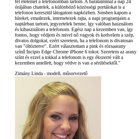
fél életemet a telefonomban tartom. A barátaimmal a nap 24
órájában chatelek, a különböző közösségi portálokat is a
telefonon keresztül látogatom napközben. Smsben kapom a
híreket, emailezek, internetezek rajta, a napi programjaim a
naptárban tartom, jegyzetelek benne, így valóban használom
és kihasználom a telefonom. Egész nap a kezemben van, így
fontos, hogy védjem és mivel nő vagyok és kedvelem a szép,
divatos dolgokat, ezért szeretem, ha a telefonom is divatosan
van "öltöztetve". Ezért választottam a pink és rózsaarany
színű Incipio Edge Chrome iPhone 6 tokot. Szeretem az arany
színt és ezzel a tokkal a telefonom is egy ékszerré vált a
kezemben amellett, hogy védve is van a sérülésektől."
Zimány Linda - modell, műsorvezető