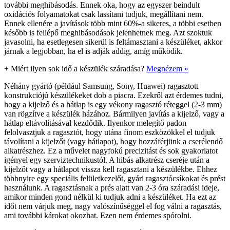
további meghibásodás. Ennek oka, hogy az egyszer beindult
oxidációs folyamatokat csak lassítani tudjuk, megállítani nem.
Ennek ellenére a javítások több mint 60%-a sikeres, a többi esetben
később is fellépő meghibásodások jelenhetnek meg. Azt szoktuk
javasolni, ha esetlegesen sikerül is feltámasztani a készüléket, akkor
járnak a legjobban, ha el is adják addig, amíg működik.
+
Miért ilyen sok idő a készülék száradása?
Megnézem »
Néhány gyártó (például Samsung, Sony, Huawei) ragasztott
konstrukciójú készülékeket dob a piacra. Ezekről azt érdemes tudni,
hogy a kijelző és a hátlap is egy vékony ragasztó réteggel (2-3 mm)
van rögzítve a készülék házához. Bármilyen javítás a kijelző, vagy a
hátlap eltávolításával kezdődik. Ilyenkor melegítő padon
felolvasztjuk a ragasztót, hogy utána finom eszközökkel el tudjuk
távolítani a kijelzőt (vagy hátlapot), hogy hozzáférjünk a cserélendő
alkatrészhez. Ez a művelet nagyfokú precizitást és sok gyakorlatot
igényel egy szerviztechnikustól. A hibás alkatrész cseréje után a
kijelzőt vagy a hátlapot vissza kell ragasztani a készülékbe. Ehhez
többnyire egy speciális felületkezelőt, gyári ragasztócsíkokat és prést
használunk. A ragasztásnak a prés alatt van 2-3 óra száradási ideje,
amikor minden gond nélkül ki tudjuk adni a készüléket. Ha ezt az
időt nem várjuk meg, nagy valószínűséggel el fog válni a ragasztás,
ami további károkat okozhat. Ezen nem érdemes spórolni.