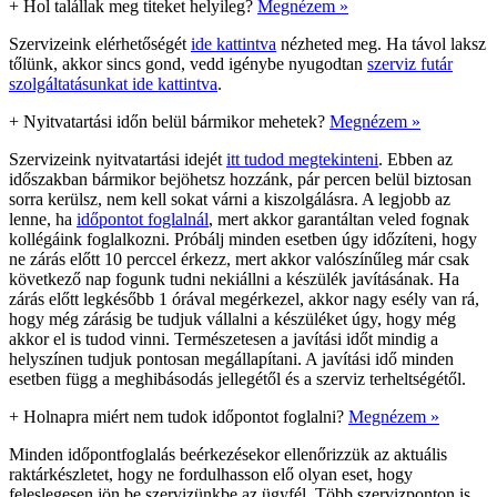
+
Hol talállak meg titeket helyileg?
Megnézem »
Szervizeink elérhetőségét
ide kattintva
nézheted meg. Ha távol laksz
tőlünk, akkor sincs gond, vedd igénybe nyugodtan
szerviz futár
szolgáltatásunkat ide kattintva
.
+
Nyitvatartási időn belül bármikor mehetek?
Megnézem »
Szervizeink nyitvatartási idejét
itt tudod megtekinteni
. Ebben az
időszakban bármikor bejöhetsz hozzánk, pár percen belül biztosan
sorra kerülsz, nem kell sokat várni a kiszolgálásra. A legjobb az
lenne, ha
időpontot foglalnál
, mert akkor garantáltan veled fognak
kollégáink foglalkozni. Próbálj minden esetben úgy időzíteni, hogy
ne zárás előtt 10 perccel érkezz, mert akkor valószínűleg már csak
következő nap fogunk tudni nekiállni a készülék javításának. Ha
zárás előtt legkésőbb 1 órával megérkezel, akkor nagy esély van rá,
hogy még zárásig be tudjuk vállalni a készüléket úgy, hogy még
akkor el is tudod vinni. Természetesen a javítási időt mindig a
helyszínen tudjuk pontosan megállapítani. A javítási idő minden
esetben függ a meghibásodás jellegétől és a szerviz terheltségétől.
+
Holnapra miért nem tudok időpontot foglalni?
Megnézem »
Minden időpontfoglalás beérkezésekor ellenőrizzük az aktuális
raktárkészletet, hogy ne fordulhasson elő olyan eset, hogy
feleslegesen jön be szervizünkbe az ügyfél. Több szervizponton is