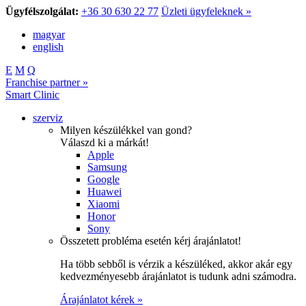
Ügyfélszolgálat:
+36 30 630 22 77
Üzleti ügyfeleknek »
magyar
english
E
M
Q
Franchise partner »
Smart Clinic
szerviz
Milyen készülékkel van gond?
Válaszd ki a márkát!
Apple
Samsung
Google
Huawei
Xiaomi
Honor
Sony
Összetett probléma esetén kérj árajánlatot!
Ha több sebből is vérzik a készüléked, akkor akár egy
kedvezményesebb árajánlatot is tudunk adni számodra.
Árajánlatot kérek »