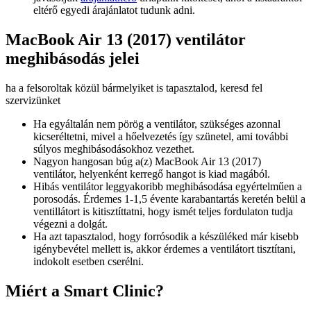
eltérő egyedi árajánlatot tudunk adni.
MacBook Air 13 (2017) ventilátor
meghibásodás jelei
ha a felsoroltak közül bármelyiket is tapasztalod, keresd fel
szervizünket
Ha egyáltalán nem pörög a ventilátor, szükséges azonnal
kicseréltetni, mivel a hőelvezetés így szünetel, ami további
súlyos meghibásodásokhoz vezethet.
Nagyon hangosan búg a(z) MacBook Air 13 (2017)
ventilátor, helyenként kerregő hangot is kiad magából.
Hibás ventilátor leggyakoribb meghibásodása egyértelműen a
porosodás. Érdemes 1-1,5 évente karabantartás keretén belül a
ventillátort is kitisztíttatni, hogy ismét teljes fordulaton tudja
végezni a dolgát.
Ha azt tapasztalod, hogy forrósodik a készüléked már kisebb
igénybevétel mellett is, akkor érdemes a ventilátort tisztítani,
indokolt esetben cserélni.
Miért a Smart Clinic?