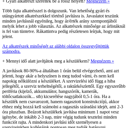
+
Gyári alkatrészt szereltek be a rossz helyett?
Megnézem »
Több fajta alkatrésszel is dolgozunk. Van lehetőség gyári és
utángyártott alkatrészekkel történő javításra is. Javaslatot teszünk
minden javításnál egyénileg, hogy ár/érték arány szempontjából
melyik lehet a jobb választás. Az alkatrészek minősége az árlistáknál
is fel van tüntetve. Rákattintva pedig részletesen leírjuk, hogy mit
jelent.
Az alkatrészek minőségét az alábbi oldalon összegyűjtöttük
számodra.
+
Mennyi idő alatt javítjátok meg a készülékem?
Megnézem »
A javítások 80-90%-a általában 1 órán belül elvégezhető, ami azt
jelenti, hogy akár a helyszínen is meg tudod várni, és nem kell
napokig nélkülözni a készüléket. A szervizelési idő függ a hiba
jellegétől, a szerviz terheltségétől, a raktárkészlettől. Egy egyszerűbb
periféria (kijelző, akkumulátor, hangszórók, kamerák,
töltőcsatlakozók... stb) kicserélése nagyjából 0,5-1 óra. Ha a
készülék nem csavarozott, hanem ragasztott konstrukciójú, akkor
ehhez még hozzá kell számolni a ragasztás száradási idejét, ami 2-3
óra pluszban. Beázott készülékek javítása minimum 1 napot vesz
igénybe, de inkább 2-3 nap, mire végig tudunk tesztelni minden
funkciót rajta. A mindenkori javítási időt személyesen a
szervizeinkben kollégáink pontosan meg tudják határozni.