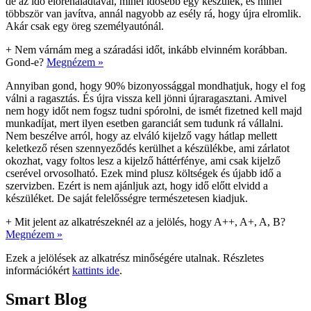
de az idő előrehaladtával, minél idősebb egy készülék, és minél
többször van javítva, annál nagyobb az esély rá, hogy újra elromlik.
Akár csak egy öreg személyautónál.
+
Nem várnám meg a száradási időt, inkább elvinném korábban.
Gond-e?
Megnézem »
Annyiban gond, hogy 90% bizonyossággal mondhatjuk, hogy el fog
válni a ragasztás. És újra vissza kell jönni újraragasztani. Amivel
nem hogy időt nem fogsz tudni spórolni, de ismét fizetned kell majd
munkadíjat, mert ilyen esetben garanciát sem tudunk rá vállalni.
Nem beszélve arról, hogy az elváló kijelző vagy hátlap mellett
keletkező résen szennyeződés kerülhet a készülékbe, ami zárlatot
okozhat, vagy foltos lesz a kijelző háttérfénye, ami csak kijelző
cserével orvosolható. Ezek mind plusz költségek és újabb idő a
szervizben. Ezért is nem ajánljuk azt, hogy idő előtt elvidd a
készüléket. De saját felelősségre természetesen kiadjuk.
+
Mit jelent az alkatrészeknél az a jelölés, hogy A++, A+, A, B?
Megnézem »
Ezek a jelölések az alkatrész minőségére utalnak. Részletes
információkért
kattints ide
.
Smart Blog