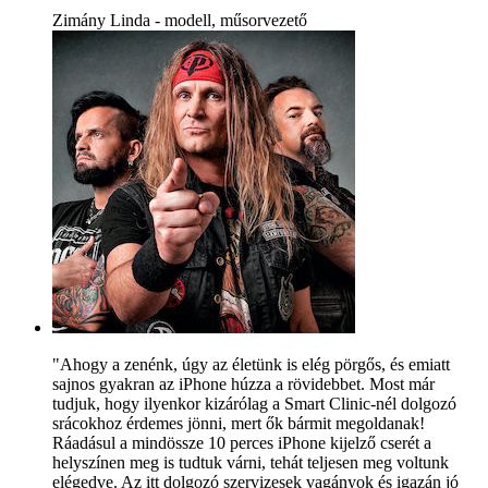
Zimány Linda - modell, műsorvezető
"Ahogy a zenénk, úgy az életünk is elég pörgős, és emiatt
sajnos gyakran az iPhone húzza a rövidebbet. Most már
tudjuk, hogy ilyenkor kizárólag a Smart Clinic-nél dolgozó
srácokhoz érdemes jönni, mert ők bármit megoldanak!
Ráadásul a mindössze 10 perces iPhone kijelző cserét a
helyszínen meg is tudtuk várni, tehát teljesen meg voltunk
elégedve. Az itt dolgozó szervizesek vagányok és igazán jó