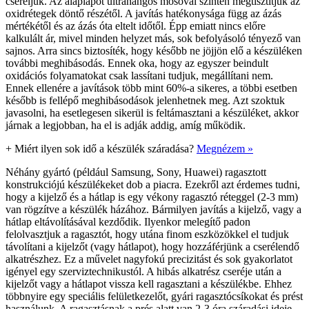
cseréljük. Az alaplapot ultrahangos mosóval szintén megtisztítjuk az
oxidrétegek döntő részétől. A javítás hatékonysága függ az ázás
mértékétől és az ázás óta eltelt időtől. Épp emiatt nincs előre
kalkulált ár, mivel minden helyzet más, sok befolyásoló tényező van
sajnos. Arra sincs biztosíték, hogy később ne jöjjön elő a készüléken
további meghibásodás. Ennek oka, hogy az egyszer beindult
oxidációs folyamatokat csak lassítani tudjuk, megállítani nem.
Ennek ellenére a javítások több mint 60%-a sikeres, a többi esetben
később is fellépő meghibásodások jelenhetnek meg. Azt szoktuk
javasolni, ha esetlegesen sikerül is feltámasztani a készüléket, akkor
járnak a legjobban, ha el is adják addig, amíg működik.
+
Miért ilyen sok idő a készülék száradása?
Megnézem »
Néhány gyártó (például Samsung, Sony, Huawei) ragasztott
konstrukciójú készülékeket dob a piacra. Ezekről azt érdemes tudni,
hogy a kijelző és a hátlap is egy vékony ragasztó réteggel (2-3 mm)
van rögzítve a készülék házához. Bármilyen javítás a kijelző, vagy a
hátlap eltávolításával kezdődik. Ilyenkor melegítő padon
felolvasztjuk a ragasztót, hogy utána finom eszközökkel el tudjuk
távolítani a kijelzőt (vagy hátlapot), hogy hozzáférjünk a cserélendő
alkatrészhez. Ez a művelet nagyfokú precizitást és sok gyakorlatot
igényel egy szerviztechnikustól. A hibás alkatrész cseréje után a
kijelzőt vagy a hátlapot vissza kell ragasztani a készülékbe. Ehhez
többnyire egy speciális felületkezelőt, gyári ragasztócsíkokat és prést
használunk. A ragasztásnak a prés alatt van 2-3 óra száradási ideje,