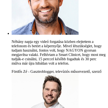
Néhány napja egy videó forgatása közben elejtettem a
telefonom és betört a képernyője. Mivel létszükséglet, hogy
tudjam használni, fontos volt, hogy NAGYON gyorsan
megjavítsa valaki. Felhívtam a Smart Clinicet, hogy most meg
tudják-e csinálni, 15 perccel később fogadtak és 30 perc
múlva már újra hibátlan volt a telefon.
Fördős Zé - Gasztroblogger, televíziós műsorvezető, szerző