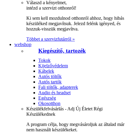
Válaszd a kényelmet,
intézd a szervizt otthonról!
Ki sem kell mozdulnod otthonról ahhoz, hogy hibás
készüléked megjavítsuk. Jelezd felénk igényed, és
hozzuk-visszük megjavítva.
Többet a szervizfutárról »
webshop
Kiegészítő, tartozék
Tokok
Kijelzővédelem
Kábelek
Autós töltők
Autós tartók
Fali töltők, adapterek
Audio és headset
Egészség
Okosotthon
Készülékfelvásárlás - Adj Új Életet Régi
Készülékednek
A program célja, hogy megvásároljuk az általad már
nem használt készülékeket.