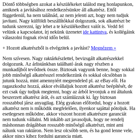
Döntő többségben azokat a készülékeket találod meg honlapunkon,
amiknek a javításához rendelkezésünkre áll alkatrész. Ettől
függetlenül, ha nem találnád, az nem jelenti azt, hogy nem tudjuk
javítani. Nagy külföldi beszállítókkal dolgozunk, sok alkatrészt be
tudunk szerezni, így lehet a te készülékedhez valót is. Vedd fel
velünk a kapcsolatot, írj nekünk üzenetet
ide kattintva
, és kollégáink
válaszolni fognak rövid időn belül.
+
Hozott alkatrészből is elvégzitek a javítást?
Megnézem »
Nem szívesen. Nagy raktárkészlettel, bevizsgált alkatrészekkel
dolgozunk. Az árlistánkban található árak nagy részben a
munkadíjból tevődnek össze. Biztosak vagyunk benne, hogy sokkal
jobb minőségű alkatrésszel rendelkezünk és sokkal olcsóbban is
jutunk hozzá, mint amennyiért megrendeled pl. az eBay-ről. Ha
ragaszkodsz hozzá, akkor elvállaljuk hozott alkatrész beépítését, de
ezt csak úgy tudjuk megtenni, hogy az árból levonjuk a mi általunk
beszerzett alkatrész árát, és azt számlázzuk ki. Így biztosan
rosszabbul jársz anyagilag. Elég gyakran előfordul, hogy a hozott
alkatrész nem is működik megfelelően, ilyenkor sajáttal pótoljuk. Ha
esetlegesen működne, akkor viszont hozott alkatrészre garanciát
nem tudunk vállalni. Mi inkább azt javasoljuk, hogy ne rendelj
máshonnan drágábban rosszabb minőségű alkatrészt, mint ami
nálunk van raktáron. Nem lesz olcsóbb sem, és ha gond lenne vele,
akkor nincs kihez fordulni garancia miatt.