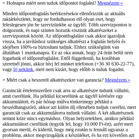
+
Holnapra miért nem tudok időpontot foglalni?
Megnézem »
Minden időpontfoglalás beérkezésekor ellenőrizzük az aktuális
raktárkészletet, hogy ne fordulhasson elő olyan eset, hogy
feleslegesen jön be szervizünkbe az ügyfél. Több szervizponton is
dolgozunk, és napi szinten hozunk-viszünk alkatrészeket a
szervizpontok között. Az időpontfoglalást csak akkor igazoljuk
vissza, ha a javításhoz szükséges alkatrészt a foglalás helyén és
idejében 100%-ra biztosítani tudjuk. Ehhez szükségünk van
általában 1 munkanapra. Ez az oka annak, hogy 24 órán belül nem
fogadunk el időpontfoglalást. Ettől függetlenül, ha korábban
szeretnél jönni, akkor hívj fel minket telefonon (+36 30 630-22-77),
vagy
írj nekünk
, mert nem kizárt, hogy előbb is tuduk fogadni.
+
Miért csak a beszerelt alkatrészekre van garancia?
Megnézem »
Garanciát értelemszerűen csak arra az alkatrészre tudunk vállalni,
amit cserélünk. Ha például kicserélünk az ügyfél kérésére egy
akkumulátort, és pár hónap múlva tönkremegy például a
beszédhangszóró, akkor azt külön díj ellenében tudjuk cserélni, mert
garanciát csak az akkumulátorra tudunk vállalni. A két alkatrésznek
semmi köze nincs egymáshoz. Olyan helyzetekben, amikor például
akkumulátort cserélünk (tegyük fel, hogy 10.000 Ft-ért), azért mert
gyorsan merül, és kiderül, hogy még ezután is fennáll ugyanaz a
probléma, akkor megvizsgáljuk a készüléket, és ha ezt követően azt