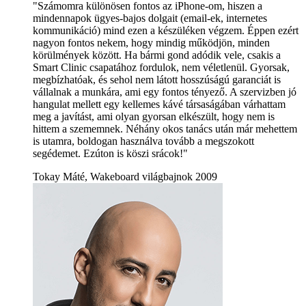
"Számomra különösen fontos az iPhone-om, hiszen a
mindennapok ügyes-bajos dolgait (email-ek, internetes
kommunikáció) mind ezen a készüléken végzem. Éppen ezért
nagyon fontos nekem, hogy mindig működjön, minden
körülmények között. Ha bármi gond adódik vele, csakis a
Smart Clinic csapatához fordulok, nem véletlenül. Gyorsak,
megbízhatóak, és sehol nem látott hosszúságú garanciát is
vállalnak a munkára, ami egy fontos tényező. A szervizben jó
hangulat mellett egy kellemes kávé társaságában várhattam
meg a javítást, ami olyan gyorsan elkészült, hogy nem is
hittem a szememnek. Néhány okos tanács után már mehettem
is utamra, boldogan használva tovább a megszokott
segédemet. Ezúton is köszi srácok!"
Tokay Máté, Wakeboard világbajnok 2009