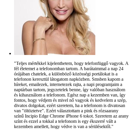
"Teljes mértékkel kijelenthetem, hogy telefonfüggő vagyok. A
fél életemet a telefonomban tartom. A barátaimmal a nap 24
órájában chatelek, a különböző közösségi portálokat is a
telefonon keresztül látogatom napközben. Smsben kapom a
híreket, emailezek, internetezek rajta, a napi programjaim a
naptárban tartom, jegyzetelek benne, így valóban használom
és kihasználom a telefonom. Egész nap a kezemben van, így
fontos, hogy védjem és mivel nő vagyok és kedvelem a szép,
divatos dolgokat, ezért szeretem, ha a telefonom is divatosan
van "öltöztetve". Ezért választottam a pink és rózsaarany
színű Incipio Edge Chrome iPhone 6 tokot. Szeretem az arany
színt és ezzel a tokkal a telefonom is egy ékszerré vált a
kezemben amellett, hogy védve is van a sérülésektől."