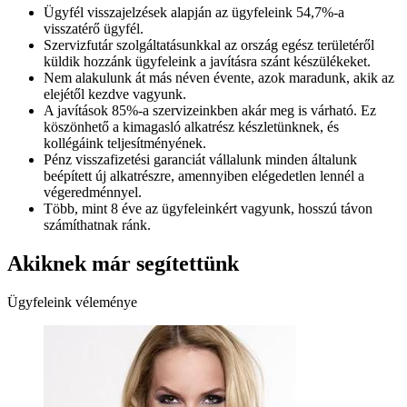
Ügyfél visszajelzések alapján az ügyfeleink 54,7%-a
visszatérő ügyfél.
Szervizfutár szolgáltatásunkkal az ország egész területéről
küldik hozzánk ügyfeleink a javításra szánt készülékeket.
Nem alakulunk át más néven évente, azok maradunk, akik az
elejétől kezdve vagyunk.
A javítások 85%-a szervizeinkben akár meg is várható. Ez
köszönhető a kimagasló alkatrész készletünknek, és
kollégáink teljesítményének.
Pénz visszafizetési garanciát vállalunk minden általunk
beépített új alkatrészre, amennyiben elégedetlen lennél a
végeredménnyel.
Több, mint 8 éve az ügyfeleinkért vagyunk, hosszú távon
számíthatnak ránk.
Akiknek már segítettünk
Ügyfeleink véleménye