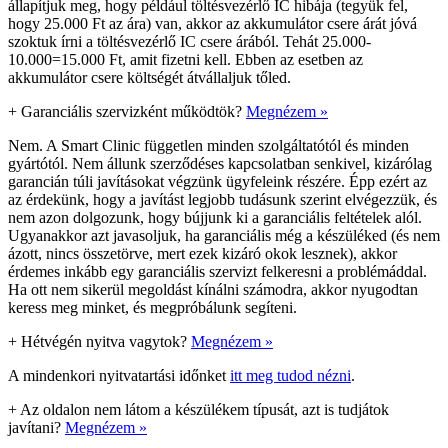
állapítjuk meg, hogy például töltésvezérlő IC hibája (tegyük fel,
hogy 25.000 Ft az ára) van, akkor az akkumulátor csere árát jóvá
szoktuk írni a töltésvezérlő IC csere árából. Tehát 25.000-
10.000=15.000 Ft, amit fizetni kell. Ebben az esetben az
akkumulátor csere költségét átvállaljuk tőled.
+
Garanciális szervizként működtök?
Megnézem »
Nem. A Smart Clinic független minden szolgáltatótól és minden
gyártótól. Nem állunk szerződéses kapcsolatban senkivel, kizárólag
garancián túli javításokat végzünk ügyfeleink részére. Épp ezért az
az érdekünk, hogy a javítást legjobb tudásunk szerint elvégezzük, és
nem azon dolgozunk, hogy bújjunk ki a garanciális feltételek alól.
Ugyanakkor azt javasoljuk, ha garanciális még a készüléked (és nem
ázott, nincs összetörve, mert ezek kizáró okok lesznek), akkor
érdemes inkább egy garanciális szervizt felkeresni a problémáddal.
Ha ott nem sikerül megoldást kínálni számodra, akkor nyugodtan
keress meg minket, és megpróbálunk segíteni.
+
Hétvégén nyitva vagytok?
Megnézem »
A mindenkori nyitvatartási időnket
itt meg tudod nézni
.
+
Az oldalon nem látom a készülékem típusát, azt is tudjátok
javítani?
Megnézem »