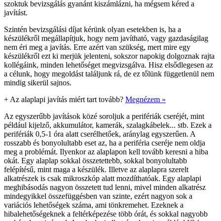
szoktuk bevizsgálás gyanánt kiszámlázni, ha mégsem kéred a
javítást.
Szintén bevizsgálási díjat kérünk olyan esetekben is, ha a
készülékről megállapítjuk, hogy nem javítható, vagy gazdaságilag
nem éri meg a javítás. Erre azért van szükség, mert mire egy
készülékről ezt ki merjük jelenteni, sokszor napokig dolgoznak rajta
kollégáink, minden lehetőséget megvizsgálva. Hisz elsődlegesen az
a célunk, hogy megoldást találjunk rá, de ez tőlünk függetlenül nem
mindig sikerül sajnos.
+
Az alaplapi javítás miért tart tovább?
Megnézem »
Az egyszerűbb javítások közé soroljuk a perifériák cseréjét, mint
például kijelző, akkumulátor, kamerák, szalagkábelek... stb. Ezek a
perifériák 0,5-1 óra alatt cserélhetőek, aránylag egyszerűen. A
rosszabb és bonyolultabb eset az, ha a periféria cseréje nem oldja
meg a problémát. Ilyenkor az alaplapon kell tovább keresni a hiba
okát. Egy alaplap sokkal összetettebb, sokkal bonyolultabb
felépítésű, mint maga a készülék. Illetve az alaplapra szerelt
alkatrészek is csak mikroszkóp alatt mozdíthatóak. Egy alaplapi
meghibásodás nagyon összetett tud lenni, mivel minden alkatrész
mindegyikkel összefüggésben van szinte, ezért nagyon sok a
variációs lehetőségek száma, ami tönkremehet. Ezeknek a
hibalehetőségeknek a feltérképezése több órát, és sokkal nagyobb