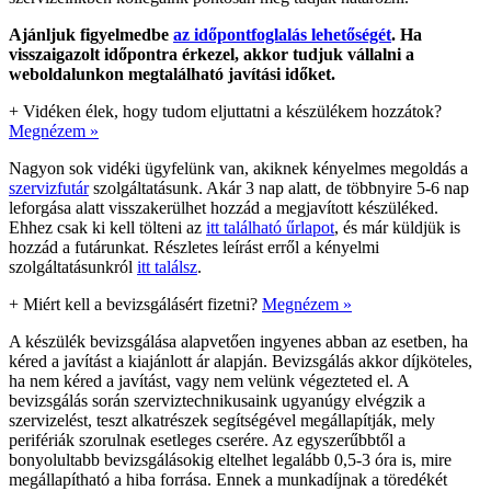
Ajánljuk figyelmedbe
az időpontfoglalás lehetőségét
. Ha
visszaigazolt időpontra érkezel, akkor tudjuk vállalni a
weboldalunkon megtalálható javítási időket.
+
Vidéken élek, hogy tudom eljuttatni a készülékem hozzátok?
Megnézem »
Nagyon sok vidéki ügyfelünk van, akiknek kényelmes megoldás a
szervizfutár
szolgáltatásunk. Akár 3 nap alatt, de többnyire 5-6 nap
leforgása alatt visszakerülhet hozzád a megjavított készüléked.
Ehhez csak ki kell tölteni az
itt található űrlapot
, és már küldjük is
hozzád a futárunkat. Részletes leírást erről a kényelmi
szolgáltatásunkról
itt találsz
.
+
Miért kell a bevizsgálásért fizetni?
Megnézem »
A készülék bevizsgálása alapvetően ingyenes abban az esetben, ha
kéred a javítást a kiajánlott ár alapján. Bevizsgálás akkor díjköteles,
ha nem kéred a javítást, vagy nem velünk végezteted el. A
bevizsgálás során szerviztechnikusaink ugyanúgy elvégzik a
szervizelést, teszt alkatrészek segítségével megállapítják, mely
perifériák szorulnak esetleges cserére. Az egyszerűbbtől a
bonyolultabb bevizsgálásokig eltelhet legalább 0,5-3 óra is, mire
megállapítható a hiba forrása. Ennek a munkadíjnak a töredékét