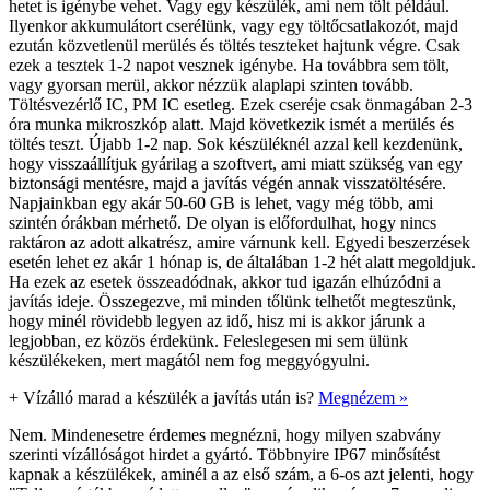
hetet is igénybe vehet. Vagy egy készülék, ami nem tölt például.
Ilyenkor akkumulátort cserélünk, vagy egy töltőcsatlakozót, majd
ezután közvetlenül merülés és töltés teszteket hajtunk végre. Csak
ezek a tesztek 1-2 napot vesznek igénybe. Ha továbbra sem tölt,
vagy gyorsan merül, akkor nézzük alaplapi szinten tovább.
Töltésvezérlő IC, PM IC esetleg. Ezek cseréje csak önmagában 2-3
óra munka mikroszkóp alatt. Majd következik ismét a merülés és
töltés teszt. Újabb 1-2 nap. Sok készüléknél azzal kell kezdenünk,
hogy visszaállítjuk gyárilag a szoftvert, ami miatt szükség van egy
biztonsági mentésre, majd a javítás végén annak visszatöltésére.
Napjainkban egy akár 50-60 GB is lehet, vagy még több, ami
szintén órákban mérhető. De olyan is előfordulhat, hogy nincs
raktáron az adott alkatrész, amire várnunk kell. Egyedi beszerzések
esetén lehet ez akár 1 hónap is, de általában 1-2 hét alatt megoldjuk.
Ha ezek az esetek összeadódnak, akkor tud igazán elhúzódni a
javítás ideje. Összegezve, mi minden tőlünk telhetőt megteszünk,
hogy minél rövidebb legyen az idő, hisz mi is akkor járunk a
legjobban, ez közös érdekünk. Feleslegesen mi sem ülünk
készülékeken, mert magától nem fog meggyógyulni.
+
Vízálló marad a készülék a javítás után is?
Megnézem »
Nem. Mindenesetre érdemes megnézni, hogy milyen szabvány
szerinti vízállóságot hirdet a gyártó. Többnyire IP67 minősítést
kapnak a készülékek, aminél a az első szám, a 6-os azt jelenti, hogy