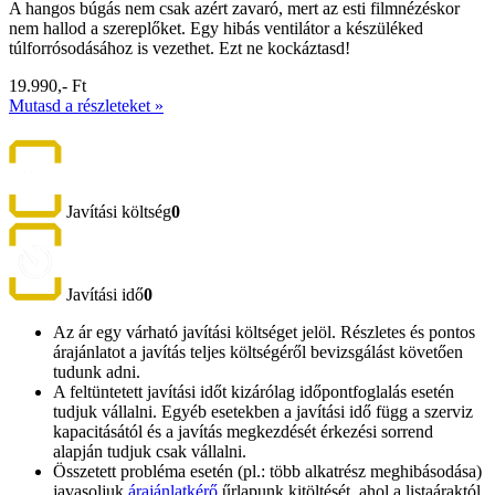
A hangos búgás nem csak azért zavaró, mert az esti filmnézéskor
nem hallod a szereplőket. Egy hibás ventilátor a készüléked
túlforrósodásához is vezethet. Ezt ne kockáztasd!
19.990,- Ft
Mutasd a részleteket »
Javítási költség
0
Javítási idő
0
Az ár egy várható javítási költséget jelöl. Részletes és pontos
árajánlatot a javítás teljes költségéről bevizsgálást követően
tudunk adni.
A feltüntetett javítási időt kizárólag időpontfoglalás esetén
tudjuk vállalni. Egyéb esetekben a javítási idő függ a szerviz
kapacitásától és a javítás megkezdését érkezési sorrend
alapján tudjuk csak vállalni.
Összetett probléma esetén (pl.: több alkatrész meghibásodása)
javasoljuk
árajánlatkérő
űrlapunk kitöltését, ahol a listaáraktól