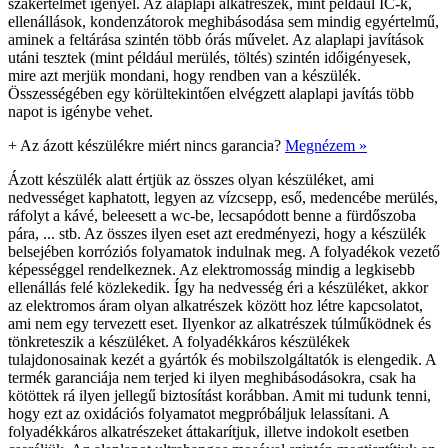
szakértelmet igényel. Az alaplapi alkatrészek, mint például IC-k,
ellenállások, kondenzátorok meghibásodása sem mindig egyértelmű,
aminek a feltárása szintén több órás művelet. Az alaplapi javítások
utáni tesztek (mint például merülés, töltés) szintén időigényesek,
mire azt merjük mondani, hogy rendben van a készülék.
Összességében egy körültekintően elvégzett alaplapi javítás több
napot is igénybe vehet.
+
Az ázott készülékre miért nincs garancia?
Megnézem »
Ázott készülék alatt értjük az összes olyan készüléket, ami
nedvességet kaphatott, legyen az vízcsepp, eső, medencébe merülés,
ráfolyt a kávé, beleesett a wc-be, lecsapódott benne a fürdőszoba
pára, ... stb. Az összes ilyen eset azt eredményezi, hogy a készülék
belsejében korróziós folyamatok indulnak meg. A folyadékok vezető
képességgel rendelkeznek. Az elektromosság mindig a legkisebb
ellenállás felé közlekedik. Így ha nedvesség éri a készüléket, akkor
az elektromos áram olyan alkatrészek között hoz létre kapcsolatot,
ami nem egy tervezett eset. Ilyenkor az alkatrészek túlműködnek és
tönkreteszik a készüléket. A folyadékkáros készülékek
tulajdonosainak kezét a gyártók és mobilszolgáltatók is elengedik. A
termék garanciája nem terjed ki ilyen meghibásodásokra, csak ha
kötöttek rá ilyen jellegű biztosítást korábban. Amit mi tudunk tenni,
hogy ezt az oxidációs folyamatot megpróbáljuk lelassítani. A
folyadékkáros alkatrészeket áttakarítjuk, illetve indokolt esetben