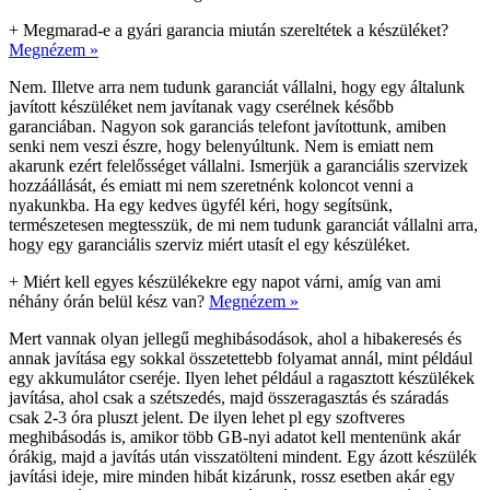
+
Megmarad-e a gyári garancia miután szereltétek a készüléket?
Megnézem »
Nem. Illetve arra nem tudunk garanciát vállalni, hogy egy általunk
javított készüléket nem javítanak vagy cserélnek később
garanciában. Nagyon sok garanciás telefont javítottunk, amiben
senki nem veszi észre, hogy belenyúltunk. Nem is emiatt nem
akarunk ezért felelősséget vállalni. Ismerjük a garanciális szervizek
hozzáállását, és emiatt mi nem szeretnénk koloncot venni a
nyakunkba. Ha egy kedves ügyfél kéri, hogy segítsünk,
természetesen megtesszük, de mi nem tudunk garanciát vállalni arra,
hogy egy garanciális szerviz miért utasít el egy készüléket.
+
Miért kell egyes készülékekre egy napot várni, amíg van ami
néhány órán belül kész van?
Megnézem »
Mert vannak olyan jellegű meghibásodások, ahol a hibakeresés és
annak javítása egy sokkal összetettebb folyamat annál, mint például
egy akkumulátor cseréje. Ilyen lehet például a ragasztott készülékek
javítása, ahol csak a szétszedés, majd összeragasztás és száradás
csak 2-3 óra pluszt jelent. De ilyen lehet pl egy szoftveres
meghibásodás is, amikor több GB-nyi adatot kell mentenünk akár
órákig, majd a javítás után visszatölteni mindent. Egy ázott készülék
javítási ideje, mire minden hibát kizárunk, rossz esetben akár egy