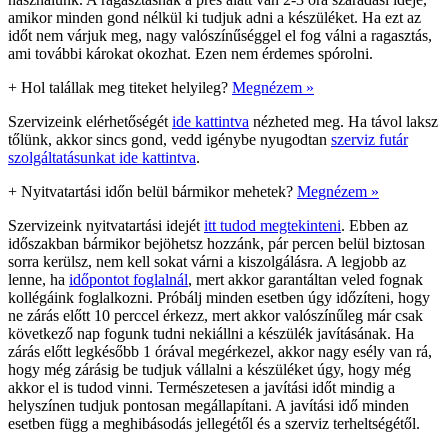
amikor minden gond nélkül ki tudjuk adni a készüléket. Ha ezt az
időt nem várjuk meg, nagy valószínűséggel el fog válni a ragasztás,
ami további károkat okozhat. Ezen nem érdemes spórolni.
+
Hol talállak meg titeket helyileg?
Megnézem »
Szervizeink elérhetőségét
ide kattintva
nézheted meg. Ha távol laksz
tőlünk, akkor sincs gond, vedd igénybe nyugodtan
szerviz futár
szolgáltatásunkat ide kattintva
.
+
Nyitvatartási időn belül bármikor mehetek?
Megnézem »
Szervizeink nyitvatartási idejét
itt tudod megtekinteni
. Ebben az
időszakban bármikor bejöhetsz hozzánk, pár percen belül biztosan
sorra kerülsz, nem kell sokat várni a kiszolgálásra. A legjobb az
lenne, ha
időpontot foglalnál
, mert akkor garantáltan veled fognak
kollégáink foglalkozni. Próbálj minden esetben úgy időzíteni, hogy
ne zárás előtt 10 perccel érkezz, mert akkor valószínűleg már csak
következő nap fogunk tudni nekiállni a készülék javításának. Ha
zárás előtt legkésőbb 1 órával megérkezel, akkor nagy esély van rá,
hogy még zárásig be tudjuk vállalni a készüléket úgy, hogy még
akkor el is tudod vinni. Természetesen a javítási időt mindig a
helyszínen tudjuk pontosan megállapítani. A javítási idő minden
esetben függ a meghibásodás jellegétől és a szerviz terheltségétől.