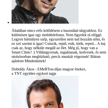
Általában nincs erős kötődésem a használati tárgyakhoz. Ez
különösen igaz egy mobiltelefonra. Nem figyelek rá eléggé.
Legyen bármilyen szép, egyszerűen nem tud hozzám nőni, és
ez szó szerint is igaz! Csúszik, repül, esik, törik, reped... A baj
csak az, hogy nélküle megáll az élet. Még jó, hogy van a
Smart Clinic! :) Villámgyorsak, rugalmasak, kedvesek, és nem
utolsósorban megbízható, precíz munkát végeznek! Bátran
ajánlom Mindenkinek!
Dobrády Ákos - EMeRTon-díjas magyar énekes,
a TNT együttes egykori tagja