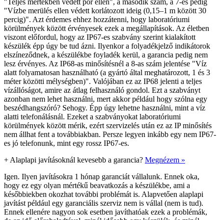
"Teljes mértékben védett por ellen", a második szám, a 7-es pedig
"Vízbe merülés ellen védett korlátozott ideig (0,15–1 m között 30
percig)". Azt érdemes ehhez hozzátenni, hogy laboratóriumi
körülmények között érvényesek ezek a megállapítások. Az életben
viszont előfordul, hogy az IP67-es szabvány szerint kialakított
készülék épp úgy be tud ázni. Ilyenkor a folyadékjelző indikátorok
elszíneződnek, a készülékbe foyladék kerül, a garancia pedig nem
lesz érvényes. Az IP68-as minősítésnél a 8-as szám jelentése "Víz
alatt folyamatosan használható (a gyártó által meghatározott, 1 és 3
méter közötti mélységben)". Valójában ez az IP68 jelenti a teljes
vízállóságot, amire az átlag felhasználó gondol. Ezt a szabványt
azonban nem lehet használni, mert akkor például hogy szólna egy
beszédhangszóró? Sehogy. Épp úgy lehetne használni, mint a víz
alatti telefonálásnál. Ezeket a szabványokat laboratóriumi
körülmények között mérik, ezért szervizelés után ez az IP minősítés
nem állhat fent a továbbiakban. Persze legyen inkább egy nem IP67-
es jó telefonunk, mint egy rossz IP67-es.
+
Alaplapi javításoknál kevesebb a garancia?
Megnézem »
Igen. Ilyen javításokra 1 hónap garanciát vállalunk. Ennek oka,
hogy ez egy olyan mértékű beavatkozás a készülékbe, ami a
későbbiekben okozhat további problémát is. Alapvetően alaplapi
javítást például egy garanciális szerviz nem is vállal (nem is tud).
Ennek ellenére nagyon sok esetben javíthatóak ezek a problémák,