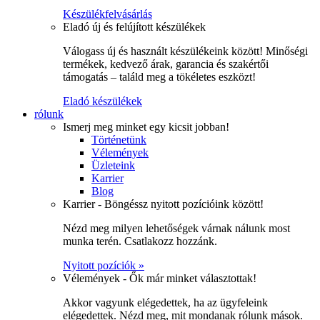
Készülékfelvásárlás
Eladó új és felújított készülékek
Válogass új és használt készülékeink között! Minőségi
termékek, kedvező árak, garancia és szakértői
támogatás – találd meg a tökéletes eszközt!
Eladó készülékek
rólunk
Ismerj meg minket egy kicsit jobban!
Történetünk
Vélemények
Üzleteink
Karrier
Blog
Karrier - Böngéssz nyitott pozícióink között!
Nézd meg milyen lehetőségek várnak nálunk most
munka terén. Csatlakozz hozzánk.
Nyitott pozíciók »
Vélemények - Ők már minket választottak!
Akkor vagyunk elégedettek, ha az ügyfeleink
elégedettek. Nézd meg, mit mondanak rólunk mások.