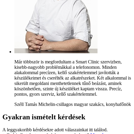
Már többször is megfordultam a Smart Clinic szervizben,
kisebb-nagyobb problémákkal a telefonomon. Minden
alakalommal precízen, kellő szakértelemmel javították a
készülékeimet és cserélték az alkatrészeket. Két alkalommal is
sikerült megoldani menthetetlennek tűnő beázást, aminek
köszönhetően, szinte új készüléket kaptam vissza. Precíz,
pontos, gyors szerviz, kellő szakértelemmel.
Széll Tamás Michelin-csillagos magyar szakács, konyhafőnök
Gyakran ismételt kérdések
A leggyakoribb kérdésekre adott válaszainkat itt találod.