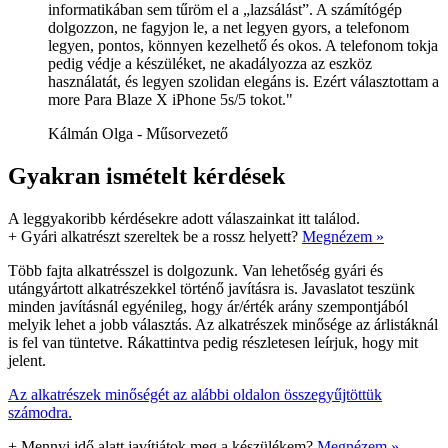
informatikában sem tűröm el a „lazsálást”. A számítógép
dolgozzon, ne fagyjon le, a net legyen gyors, a telefonom
legyen, pontos, könnyen kezelhető és okos. A telefonom tokja
pedig védje a készüléket, ne akadályozza az eszköz
használatát, és legyen szolidan elegáns is. Ezért választottam a
more Para Blaze X iPhone 5s/5 tokot."
Kálmán Olga - Műsorvezető
Gyakran ismételt kérdések
A leggyakoribb kérdésekre adott válaszainkat itt találod.
+
Gyári alkatrészt szereltek be a rossz helyett?
Megnézem »
Több fajta alkatrésszel is dolgozunk. Van lehetőség gyári és
utángyártott alkatrészekkel történő javításra is. Javaslatot teszünk
minden javításnál egyénileg, hogy ár/érték arány szempontjából
melyik lehet a jobb választás. Az alkatrészek minősége az árlistáknál
is fel van tüntetve. Rákattintva pedig részletesen leírjuk, hogy mit
jelent.
Az alkatrészek minőségét az alábbi oldalon összegyűjtöttük
számodra.
+
Mennyi idő alatt javítjátok meg a készülékem?
Megnézem »