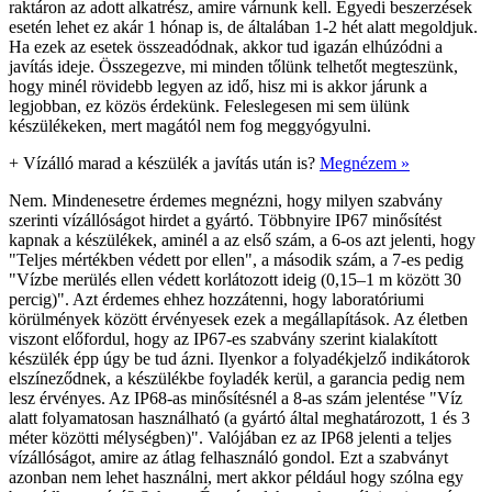
raktáron az adott alkatrész, amire várnunk kell. Egyedi beszerzések
esetén lehet ez akár 1 hónap is, de általában 1-2 hét alatt megoldjuk.
Ha ezek az esetek összeadódnak, akkor tud igazán elhúzódni a
javítás ideje. Összegezve, mi minden tőlünk telhetőt megteszünk,
hogy minél rövidebb legyen az idő, hisz mi is akkor járunk a
legjobban, ez közös érdekünk. Feleslegesen mi sem ülünk
készülékeken, mert magától nem fog meggyógyulni.
+
Vízálló marad a készülék a javítás után is?
Megnézem »
Nem. Mindenesetre érdemes megnézni, hogy milyen szabvány
szerinti vízállóságot hirdet a gyártó. Többnyire IP67 minősítést
kapnak a készülékek, aminél a az első szám, a 6-os azt jelenti, hogy
"Teljes mértékben védett por ellen", a második szám, a 7-es pedig
"Vízbe merülés ellen védett korlátozott ideig (0,15–1 m között 30
percig)". Azt érdemes ehhez hozzátenni, hogy laboratóriumi
körülmények között érvényesek ezek a megállapítások. Az életben
viszont előfordul, hogy az IP67-es szabvány szerint kialakított
készülék épp úgy be tud ázni. Ilyenkor a folyadékjelző indikátorok
elszíneződnek, a készülékbe foyladék kerül, a garancia pedig nem
lesz érvényes. Az IP68-as minősítésnél a 8-as szám jelentése "Víz
alatt folyamatosan használható (a gyártó által meghatározott, 1 és 3
méter közötti mélységben)". Valójában ez az IP68 jelenti a teljes
vízállóságot, amire az átlag felhasználó gondol. Ezt a szabványt
azonban nem lehet használni, mert akkor például hogy szólna egy