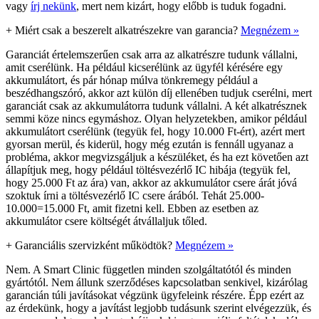
vagy
írj nekünk
, mert nem kizárt, hogy előbb is tuduk fogadni.
+
Miért csak a beszerelt alkatrészekre van garancia?
Megnézem »
Garanciát értelemszerűen csak arra az alkatrészre tudunk vállalni,
amit cserélünk. Ha például kicserélünk az ügyfél kérésére egy
akkumulátort, és pár hónap múlva tönkremegy például a
beszédhangszóró, akkor azt külön díj ellenében tudjuk cserélni, mert
garanciát csak az akkumulátorra tudunk vállalni. A két alkatrésznek
semmi köze nincs egymáshoz. Olyan helyzetekben, amikor például
akkumulátort cserélünk (tegyük fel, hogy 10.000 Ft-ért), azért mert
gyorsan merül, és kiderül, hogy még ezután is fennáll ugyanaz a
probléma, akkor megvizsgáljuk a készüléket, és ha ezt követően azt
állapítjuk meg, hogy például töltésvezérlő IC hibája (tegyük fel,
hogy 25.000 Ft az ára) van, akkor az akkumulátor csere árát jóvá
szoktuk írni a töltésvezérlő IC csere árából. Tehát 25.000-
10.000=15.000 Ft, amit fizetni kell. Ebben az esetben az
akkumulátor csere költségét átvállaljuk tőled.
+
Garanciális szervizként működtök?
Megnézem »
Nem. A Smart Clinic független minden szolgáltatótól és minden
gyártótól. Nem állunk szerződéses kapcsolatban senkivel, kizárólag
garancián túli javításokat végzünk ügyfeleink részére. Épp ezért az
az érdekünk, hogy a javítást legjobb tudásunk szerint elvégezzük, és