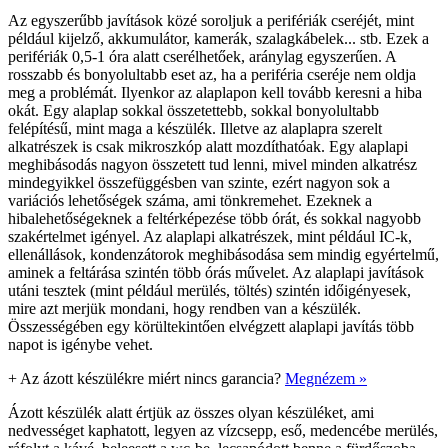
Az egyszerűbb javítások közé soroljuk a perifériák cseréjét, mint
például kijelző, akkumulátor, kamerák, szalagkábelek... stb. Ezek a
perifériák 0,5-1 óra alatt cserélhetőek, aránylag egyszerűen. A
rosszabb és bonyolultabb eset az, ha a periféria cseréje nem oldja
meg a problémát. Ilyenkor az alaplapon kell tovább keresni a hiba
okát. Egy alaplap sokkal összetettebb, sokkal bonyolultabb
felépítésű, mint maga a készülék. Illetve az alaplapra szerelt
alkatrészek is csak mikroszkóp alatt mozdíthatóak. Egy alaplapi
meghibásodás nagyon összetett tud lenni, mivel minden alkatrész
mindegyikkel összefüggésben van szinte, ezért nagyon sok a
variációs lehetőségek száma, ami tönkremehet. Ezeknek a
hibalehetőségeknek a feltérképezése több órát, és sokkal nagyobb
szakértelmet igényel. Az alaplapi alkatrészek, mint például IC-k,
ellenállások, kondenzátorok meghibásodása sem mindig egyértelmű,
aminek a feltárása szintén több órás művelet. Az alaplapi javítások
utáni tesztek (mint például merülés, töltés) szintén időigényesek,
mire azt merjük mondani, hogy rendben van a készülék.
Összességében egy körültekintően elvégzett alaplapi javítás több
napot is igénybe vehet.
+
Az ázott készülékre miért nincs garancia?
Megnézem »
Ázott készülék alatt értjük az összes olyan készüléket, ami
nedvességet kaphatott, legyen az vízcsepp, eső, medencébe merülés,