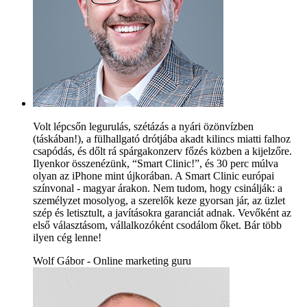
Volt lépcsőn legurulás, szétázás a nyári özönvízben
(táskában!), a fülhallgató drótjába akadt kilincs miatti falhoz
csapódás, és dőlt rá spárgakonzerv főzés közben a kijelzőre.
Ilyenkor összenézünk, “Smart Clinic!”, és 30 perc múlva
olyan az iPhone mint újkorában. A Smart Clinic európai
színvonal - magyar árakon. Nem tudom, hogy csinálják: a
személyzet mosolyog, a szerelők keze gyorsan jár, az üzlet
szép és letisztult, a javításokra garanciát adnak. Vevőként az
első választásom, vállalkozóként csodálom őket. Bár több
ilyen cég lenne!
Wolf Gábor - Online marketing guru