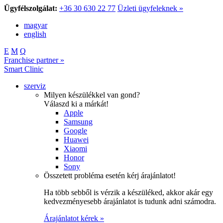
Ügyfélszolgálat:
+36 30 630 22 77
Üzleti ügyfeleknek »
magyar
english
E
M
Q
Franchise partner »
Smart Clinic
szerviz
Milyen készülékkel van gond?
Válaszd ki a márkát!
Apple
Samsung
Google
Huawei
Xiaomi
Honor
Sony
Összetett probléma esetén kérj árajánlatot!
Ha több sebből is vérzik a készüléked, akkor akár egy
kedvezményesebb árajánlatot is tudunk adni számodra.
Árajánlatot kérek »