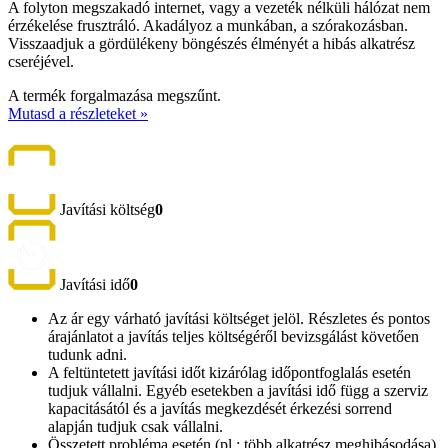
A folyton megszakadó internet, vagy a vezeték nélküli hálózat nem
érzékelése frusztráló. Akadályoz a munkában, a szórakozásban.
Visszaadjuk a gördülékeny böngészés élményét a hibás alkatrész
cseréjével.
A termék forgalmazása megszűnt.
Mutasd a részleteket »
Javítási költség
0
Javítási idő
0
Az ár egy várható javítási költséget jelöl. Részletes és pontos
árajánlatot a javítás teljes költségéről bevizsgálást követően
tudunk adni.
A feltüntetett javítási időt kizárólag időpontfoglalás esetén
tudjuk vállalni. Egyéb esetekben a javítási idő függ a szerviz
kapacitásától és a javítás megkezdését érkezési sorrend
alapján tudjuk csak vállalni.
Összetett probléma esetén (pl.: több alkatrész meghibásodása)