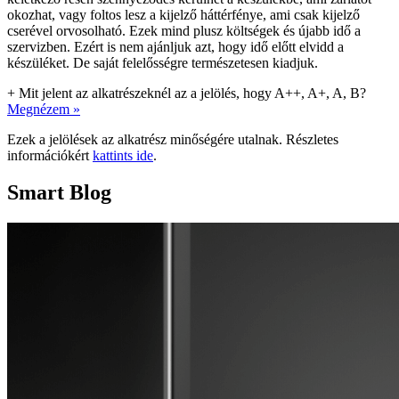
okozhat, vagy foltos lesz a kijelző háttérfénye, ami csak kijelző
cserével orvosolható. Ezek mind plusz költségek és újabb idő a
szervizben. Ezért is nem ajánljuk azt, hogy idő előtt elvidd a
készüléket. De saját felelősségre természetesen kiadjuk.
+
Mit jelent az alkatrészeknél az a jelölés, hogy A++, A+, A, B?
Megnézem »
Ezek a jelölések az alkatrész minőségére utalnak. Részletes
információkért
kattints ide
.
Smart Blog