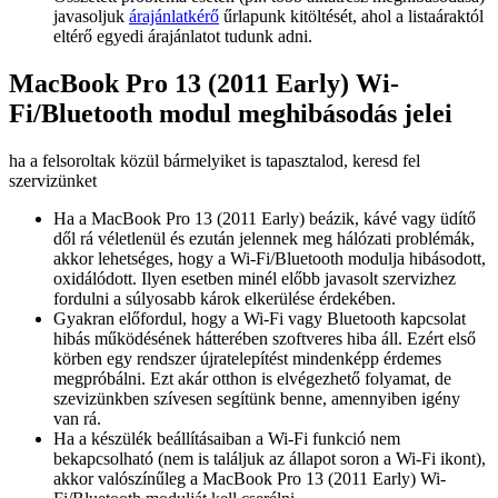
javasoljuk
árajánlatkérő
űrlapunk kitöltését, ahol a listaáraktól
eltérő egyedi árajánlatot tudunk adni.
MacBook Pro 13 (2011 Early) Wi-
Fi/Bluetooth modul meghibásodás jelei
ha a felsoroltak közül bármelyiket is tapasztalod, keresd fel
szervizünket
Ha a MacBook Pro 13 (2011 Early) beázik, kávé vagy üdítő
dől rá véletlenül és ezután jelennek meg hálózati problémák,
akkor lehetséges, hogy a Wi-Fi/Bluetooth modulja hibásodott,
oxidálódott. Ilyen esetben minél előbb javasolt szervizhez
fordulni a súlyosabb károk elkerülése érdekében.
Gyakran előfordul, hogy a Wi-Fi vagy Bluetooth kapcsolat
hibás működésének hátterében szoftveres hiba áll. Ezért első
körben egy rendszer újratelepítést mindenképp érdemes
megpróbálni. Ezt akár otthon is elvégezhető folyamat, de
szevizünkben szívesen segítünk benne, amennyiben igény
van rá.
Ha a készülék beállításaiban a Wi-Fi funkció nem
bekapcsolható (nem is találjuk az állapot soron a Wi-Fi ikont),
akkor valószínűleg a MacBook Pro 13 (2011 Early) Wi-