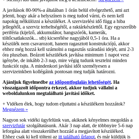
A javítások 80-90%-a általában 1 órán belül elvégezhető, ami azt
jelenti, hogy akár a helyszínen is meg tudod várni, és nem kell
napokig nélkülözni a készüléket. A szervizelési idő függ a hiba
jellegétől, a szerviz terheltségétől, a raktárkészlettől. Egy egyszerűbb
periféria (kijelző, akkumulátor, hangszórók, kamerák,
töltőcsatlakozók... stb) kicserélése nagyjából 0,5-1 óra. Ha a
készülék nem csavarozott, hanem ragasztott konstrukciójú, akkor
ehhez még hozzá kell számolni a ragasztás száradási idejét, ami 2-3
óra pluszban. Beázott készülékek javítása minimum 1 napot vesz
igénybe, de inkább 2-3 nap, mire végig tudunk tesztelni minden
funkciót rajta. A mindenkori javítási időt személyesen a
szervizeinkben kollégáink pontosan meg tudják határozni.
Ajánljuk figyelmedbe
az időpontfoglalás lehetőségét
. Ha
visszaigazolt időpontra érkezel, akkor tudjuk vállalni a
weboldalunkon megtalálható javítási időket.
+
Vidéken élek, hogy tudom eljuttatni a készülékem hozzátok?
Megnézem »
Nagyon sok vidéki ügyfelünk van, akiknek kényelmes megoldás a
szervizfutár
szolgáltatásunk. Akár 3 nap alatt, de többnyire 5-6 nap
leforgása alatt visszakerülhet hozzád a megjavított készüléked.
Ehhez csak ki kell tölteni az
itt található űrlapot
, és már küldjük is