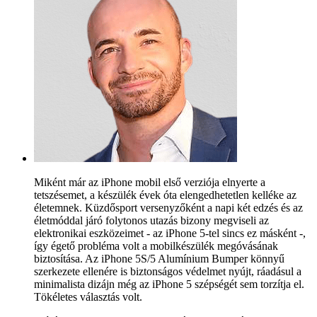
Miként már az iPhone mobil első verziója elnyerte a
tetszésemet, a készülék évek óta elengedhetetlen kelléke az
életemnek. Küzdősport versenyzőként a napi két edzés és az
életmóddal járó folytonos utazás bizony megviseli az
elektronikai eszközeimet - az iPhone 5-tel sincs ez másként -,
így égető probléma volt a mobilkészülék megóvásának
biztosítása. Az iPhone 5S/5 Alumínium Bumper könnyű
szerkezete ellenére is biztonságos védelmet nyújt, ráadásul a
minimalista dizájn még az iPhone 5 szépségét sem torzítja el.
Tökéletes választás volt.