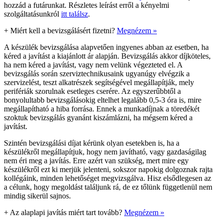
hozzád a futárunkat. Részletes leírást erről a kényelmi
szolgáltatásunkról
itt találsz
.
+
Miért kell a bevizsgálásért fizetni?
Megnézem »
A készülék bevizsgálása alapvetően ingyenes abban az esetben, ha
kéred a javítást a kiajánlott ár alapján. Bevizsgálás akkor díjköteles,
ha nem kéred a javítást, vagy nem velünk végezteted el. A
bevizsgálás során szerviztechnikusaink ugyanúgy elvégzik a
szervizelést, teszt alkatrészek segítségével megállapítják, mely
perifériák szorulnak esetleges cserére. Az egyszerűbbtől a
bonyolultabb bevizsgálásokig eltelhet legalább 0,5-3 óra is, mire
megállapítható a hiba forrása. Ennek a munkadíjnak a töredékét
szoktuk bevizsgálás gyanánt kiszámlázni, ha mégsem kéred a
javítást.
Szintén bevizsgálási díjat kérünk olyan esetekben is, ha a
készülékről megállapítjuk, hogy nem javítható, vagy gazdaságilag
nem éri meg a javítás. Erre azért van szükség, mert mire egy
készülékről ezt ki merjük jelenteni, sokszor napokig dolgoznak rajta
kollégáink, minden lehetőséget megvizsgálva. Hisz elsődlegesen az
a célunk, hogy megoldást találjunk rá, de ez tőlünk függetlenül nem
mindig sikerül sajnos.
+
Az alaplapi javítás miért tart tovább?
Megnézem »