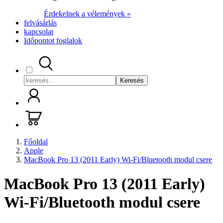
Érdekelnek a vélemények »
felvásárlás
kapcsolat
Időpontot foglalok
Keresés
Főoldal
Apple
MacBook Pro 13 (2011 Early) Wi-Fi/Bluetooth modul csere
MacBook Pro 13 (2011 Early)
Wi-Fi/Bluetooth modul csere