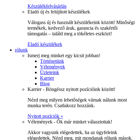
Készülékfelvásárlás
Eladó új és felújított készülékek
Válogass új és használt készülékeink között! Minőségi
termékek, kedvező árak, garancia és szakértői
támogatás – találd meg a tökéletes eszközt!
Eladó készülékek
rólunk
Ismerj meg minket egy kicsit jobban!
Történetünk
Vélemények
Üzleteink
Karrier
Blog
Karrier - Böngéssz nyitott pozícióink között!
Nézd meg milyen lehetőségek várnak nálunk most
munka terén. Csatlakozz hozzánk.
Nyitott pozíciók »
Vélemények - Ők már minket választottak!
Akkor vagyunk elégedettek, ha az ügyfeleink
elégedettek. Nézd meg, mit mondanak rólunk mások.