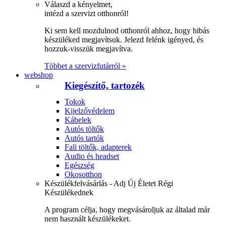
Válaszd a kényelmet,
intézd a szervizt otthonról!
Ki sem kell mozdulnod otthonról ahhoz, hogy hibás
készüléked megjavítsuk. Jelezd felénk igényed, és
hozzuk-visszük megjavítva.
Többet a szervizfutárról »
webshop
Kiegészítő, tartozék
Tokok
Kijelzővédelem
Kábelek
Autós töltők
Autós tartók
Fali töltők, adapterek
Audio és headset
Egészség
Okosotthon
Készülékfelvásárlás - Adj Új Életet Régi
Készülékednek
A program célja, hogy megvásároljuk az általad már
nem használt készülékeket.