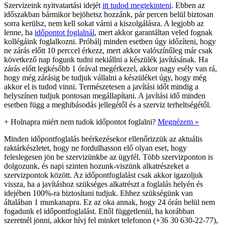
Szervizeink nyitvatartási idejét
itt tudod megtekinteni
. Ebben az
időszakban bármikor bejöhetsz hozzánk, pár percen belül biztosan
sorra kerülsz, nem kell sokat várni a kiszolgálásra. A legjobb az
lenne, ha
időpontot foglalnál
, mert akkor garantáltan veled fognak
kollégáink foglalkozni. Próbálj minden esetben úgy időzíteni, hogy
ne zárás előtt 10 perccel érkezz, mert akkor valószínűleg már csak
következő nap fogunk tudni nekiállni a készülék javításának. Ha
zárás előtt legkésőbb 1 órával megérkezel, akkor nagy esély van rá,
hogy még zárásig be tudjuk vállalni a készüléket úgy, hogy még
akkor el is tudod vinni. Természetesen a javítási időt mindig a
helyszínen tudjuk pontosan megállapítani. A javítási idő minden
esetben függ a meghibásodás jellegétől és a szerviz terheltségétől.
+
Holnapra miért nem tudok időpontot foglalni?
Megnézem »
Minden időpontfoglalás beérkezésekor ellenőrizzük az aktuális
raktárkészletet, hogy ne fordulhasson elő olyan eset, hogy
feleslegesen jön be szervizünkbe az ügyfél. Több szervizponton is
dolgozunk, és napi szinten hozunk-viszünk alkatrészeket a
szervizpontok között. Az időpontfoglalást csak akkor igazoljuk
vissza, ha a javításhoz szükséges alkatrészt a foglalás helyén és
idejében 100%-ra biztosítani tudjuk. Ehhez szükségünk van
általában 1 munkanapra. Ez az oka annak, hogy 24 órán belül nem
fogadunk el időpontfoglalást. Ettől függetlenül, ha korábban
szeretnél jönni, akkor hívj fel minket telefonon (+36 30 630-22-77),