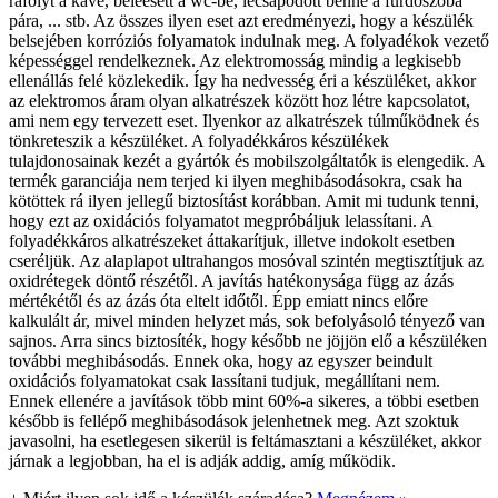
ráfolyt a kávé, beleesett a wc-be, lecsapódott benne a fürdőszoba
pára, ... stb. Az összes ilyen eset azt eredményezi, hogy a készülék
belsejében korróziós folyamatok indulnak meg. A folyadékok vezető
képességgel rendelkeznek. Az elektromosság mindig a legkisebb
ellenállás felé közlekedik. Így ha nedvesség éri a készüléket, akkor
az elektromos áram olyan alkatrészek között hoz létre kapcsolatot,
ami nem egy tervezett eset. Ilyenkor az alkatrészek túlműködnek és
tönkreteszik a készüléket. A folyadékkáros készülékek
tulajdonosainak kezét a gyártók és mobilszolgáltatók is elengedik. A
termék garanciája nem terjed ki ilyen meghibásodásokra, csak ha
kötöttek rá ilyen jellegű biztosítást korábban. Amit mi tudunk tenni,
hogy ezt az oxidációs folyamatot megpróbáljuk lelassítani. A
folyadékkáros alkatrészeket áttakarítjuk, illetve indokolt esetben
cseréljük. Az alaplapot ultrahangos mosóval szintén megtisztítjuk az
oxidrétegek döntő részétől. A javítás hatékonysága függ az ázás
mértékétől és az ázás óta eltelt időtől. Épp emiatt nincs előre
kalkulált ár, mivel minden helyzet más, sok befolyásoló tényező van
sajnos. Arra sincs biztosíték, hogy később ne jöjjön elő a készüléken
további meghibásodás. Ennek oka, hogy az egyszer beindult
oxidációs folyamatokat csak lassítani tudjuk, megállítani nem.
Ennek ellenére a javítások több mint 60%-a sikeres, a többi esetben
később is fellépő meghibásodások jelenhetnek meg. Azt szoktuk
javasolni, ha esetlegesen sikerül is feltámasztani a készüléket, akkor
járnak a legjobban, ha el is adják addig, amíg működik.