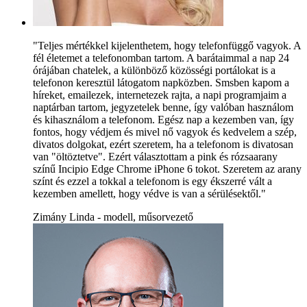
"Teljes mértékkel kijelenthetem, hogy telefonfüggő vagyok. A
fél életemet a telefonomban tartom. A barátaimmal a nap 24
órájában chatelek, a különböző közösségi portálokat is a
telefonon keresztül látogatom napközben. Smsben kapom a
híreket, emailezek, internetezek rajta, a napi programjaim a
naptárban tartom, jegyzetelek benne, így valóban használom
és kihasználom a telefonom. Egész nap a kezemben van, így
fontos, hogy védjem és mivel nő vagyok és kedvelem a szép,
divatos dolgokat, ezért szeretem, ha a telefonom is divatosan
van "öltöztetve". Ezért választottam a pink és rózsaarany
színű Incipio Edge Chrome iPhone 6 tokot. Szeretem az arany
színt és ezzel a tokkal a telefonom is egy ékszerré vált a
kezemben amellett, hogy védve is van a sérülésektől."
Zimány Linda - modell, műsorvezető