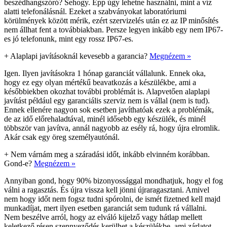
beszédhangszóró? Sehogy. Épp úgy lehetne használni, mint a víz
alatti telefonálásnál. Ezeket a szabványokat laboratóriumi
körülmények között mérik, ezért szervizelés után ez az IP minősítés
nem állhat fent a továbbiakban. Persze legyen inkább egy nem IP67-
es jó telefonunk, mint egy rossz IP67-es.
+
Alaplapi javításoknál kevesebb a garancia?
Megnézem »
Igen. Ilyen javításokra 1 hónap garanciát vállalunk. Ennek oka,
hogy ez egy olyan mértékű beavatkozás a készülékbe, ami a
későbbiekben okozhat további problémát is. Alapvetően alaplapi
javítást például egy garanciális szerviz nem is vállal (nem is tud).
Ennek ellenére nagyon sok esetben javíthatóak ezek a problémák,
de az idő előrehaladtával, minél idősebb egy készülék, és minél
többször van javítva, annál nagyobb az esély rá, hogy újra elromlik.
Akár csak egy öreg személyautónál.
+
Nem várnám meg a száradási időt, inkább elvinném korábban.
Gond-e?
Megnézem »
Annyiban gond, hogy 90% bizonyossággal mondhatjuk, hogy el fog
válni a ragasztás. És újra vissza kell jönni újraragasztani. Amivel
nem hogy időt nem fogsz tudni spórolni, de ismét fizetned kell majd
munkadíjat, mert ilyen esetben garanciát sem tudunk rá vállalni.
Nem beszélve arról, hogy az elváló kijelző vagy hátlap mellett
keletkező résen szennyeződés kerülhet a készülékbe, ami zárlatot