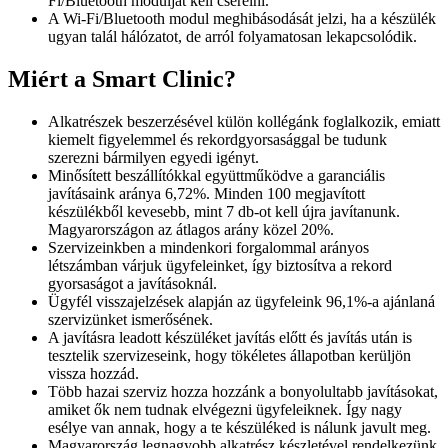
Fi/Bluetooth modulját kell cserélni.
A Wi-Fi/Bluetooth modul meghibásodását jelzi, ha a készülék
ugyan talál hálózatot, de arról folyamatosan lekapcsolódik.
Miért a Smart Clinic?
Alkatrészek beszerzésével külön kollégánk foglalkozik, emiatt
kiemelt figyelemmel és rekordgyorsasággal be tudunk
szerezni bármilyen egyedi igényt.
Minősített beszállítókkal együttműködve a garanciális
javításaink aránya 6,72%. Minden 100 megjavított
készülékből kevesebb, mint 7 db-ot kell újra javítanunk.
Magyarországon az átlagos arány közel 20%.
Szervizeinkben a mindenkori forgalommal arányos
létszámban várjuk ügyfeleinket, így biztosítva a rekord
gyorsaságot a javításoknál.
Ügyfél visszajelzések alapján az ügyfeleink 96,1%-a ajánlaná
szervizünket ismerősének.
A javításra leadott készüléket javítás előtt és javítás után is
tesztelik szervizeseink, hogy tökéletes állapotban kerüljön
vissza hozzád.
Több hazai szerviz hozza hozzánk a bonyolultabb javításokat,
amiket ők nem tudnak elvégezni ügyfeleiknek. Így nagy
esélye van annak, hogy a te készüléked is nálunk javult meg.
Magyarország legnagyobb alkatrész készletével rendelkezünk