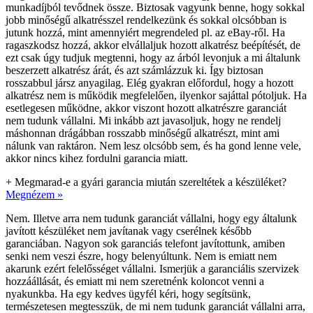
munkadíjból tevődnek össze. Biztosak vagyunk benne, hogy sokkal
jobb minőségű alkatrésszel rendelkezünk és sokkal olcsóbban is
jutunk hozzá, mint amennyiért megrendeled pl. az eBay-ről. Ha
ragaszkodsz hozzá, akkor elvállaljuk hozott alkatrész beépítését, de
ezt csak úgy tudjuk megtenni, hogy az árból levonjuk a mi általunk
beszerzett alkatrész árát, és azt számlázzuk ki. Így biztosan
rosszabbul jársz anyagilag. Elég gyakran előfordul, hogy a hozott
alkatrész nem is működik megfelelően, ilyenkor sajáttal pótoljuk. Ha
esetlegesen működne, akkor viszont hozott alkatrészre garanciát
nem tudunk vállalni. Mi inkább azt javasoljuk, hogy ne rendelj
máshonnan drágábban rosszabb minőségű alkatrészt, mint ami
nálunk van raktáron. Nem lesz olcsóbb sem, és ha gond lenne vele,
akkor nincs kihez fordulni garancia miatt.
+
Megmarad-e a gyári garancia miután szereltétek a készüléket?
Megnézem »
Nem. Illetve arra nem tudunk garanciát vállalni, hogy egy általunk
javított készüléket nem javítanak vagy cserélnek később
garanciában. Nagyon sok garanciás telefont javítottunk, amiben
senki nem veszi észre, hogy belenyúltunk. Nem is emiatt nem
akarunk ezért felelősséget vállalni. Ismerjük a garanciális szervizek
hozzáállását, és emiatt mi nem szeretnénk koloncot venni a
nyakunkba. Ha egy kedves ügyfél kéri, hogy segítsünk,
természetesen megtesszük, de mi nem tudunk garanciát vállalni arra,