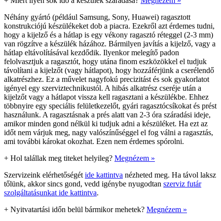
+
Miért ilyen sok idő a készülék száradása?
Megnézem »
Néhány gyártó (például Samsung, Sony, Huawei) ragasztott
konstrukciójú készülékeket dob a piacra. Ezekről azt érdemes tudni,
hogy a kijelző és a hátlap is egy vékony ragasztó réteggel (2-3 mm)
van rögzítve a készülék házához. Bármilyen javítás a kijelző, vagy a
hátlap eltávolításával kezdődik. Ilyenkor melegítő padon
felolvasztjuk a ragasztót, hogy utána finom eszközökkel el tudjuk
távolítani a kijelzőt (vagy hátlapot), hogy hozzáférjünk a cserélendő
alkatrészhez. Ez a művelet nagyfokú precizitást és sok gyakorlatot
igényel egy szerviztechnikustól. A hibás alkatrész cseréje után a
kijelzőt vagy a hátlapot vissza kell ragasztani a készülékbe. Ehhez
többnyire egy speciális felületkezelőt, gyári ragasztócsíkokat és prést
használunk. A ragasztásnak a prés alatt van 2-3 óra száradási ideje,
amikor minden gond nélkül ki tudjuk adni a készüléket. Ha ezt az
időt nem várjuk meg, nagy valószínűséggel el fog válni a ragasztás,
ami további károkat okozhat. Ezen nem érdemes spórolni.
+
Hol talállak meg titeket helyileg?
Megnézem »
Szervizeink elérhetőségét
ide kattintva
nézheted meg. Ha távol laksz
tőlünk, akkor sincs gond, vedd igénybe nyugodtan
szerviz futár
szolgáltatásunkat ide kattintva
.
+
Nyitvatartási időn belül bármikor mehetek?
Megnézem »