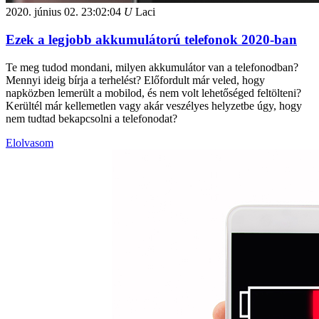
2020. június 02.
23:02:04
U
Laci
Ezek a legjobb akkumulátorú telefonok 2020-ban
Te meg tudod mondani, milyen akkumulátor van a telefonodban?
Mennyi ideig bírja a terhelést? Előfordult már veled, hogy
napközben lemerült a mobilod, és nem volt lehetőséged feltölteni?
Kerültél már kellemetlen vagy akár veszélyes helyzetbe úgy, hogy
nem tudtad bekapcsolni a telefonodat?
Elolvasom