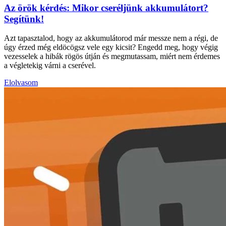
Az örök kérdés: Mikor cseréljünk akkumulátort?
Segítünk!
Azt tapasztalod, hogy az akkumulátorod már messze nem a régi, de
úgy érzed még eldöcögsz vele egy kicsit? Engedd meg, hogy végig
vezesselek a hibák rögös útján és megmutassam, miért nem érdemes
a végletekig várni a cserével.
Elolvasom