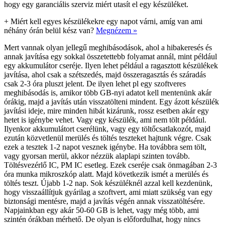
hogy egy garanciális szerviz miért utasít el egy készüléket.
+
Miért kell egyes készülékekre egy napot várni, amíg van ami
néhány órán belül kész van?
Megnézem »
Mert vannak olyan jellegű meghibásodások, ahol a hibakeresés és
annak javítása egy sokkal összetettebb folyamat annál, mint például
egy akkumulátor cseréje. Ilyen lehet például a ragasztott készülékek
javítása, ahol csak a szétszedés, majd összeragasztás és száradás
csak 2-3 óra pluszt jelent. De ilyen lehet pl egy szoftveres
meghibásodás is, amikor több GB-nyi adatot kell mentenünk akár
órákig, majd a javítás után visszatölteni mindent. Egy ázott készülék
javítási ideje, mire minden hibát kizárunk, rossz esetben akár egy
hetet is igénybe vehet. Vagy egy készülék, ami nem tölt például.
Ilyenkor akkumulátort cserélünk, vagy egy töltőcsatlakozót, majd
ezután közvetlenül merülés és töltés teszteket hajtunk végre. Csak
ezek a tesztek 1-2 napot vesznek igénybe. Ha továbbra sem tölt,
vagy gyorsan merül, akkor nézzük alaplapi szinten tovább.
Töltésvezérlő IC, PM IC esetleg. Ezek cseréje csak önmagában 2-3
óra munka mikroszkóp alatt. Majd következik ismét a merülés és
töltés teszt. Újabb 1-2 nap. Sok készüléknél azzal kell kezdenünk,
hogy visszaállítjuk gyárilag a szoftvert, ami miatt szükség van egy
biztonsági mentésre, majd a javítás végén annak visszatöltésére.
Napjainkban egy akár 50-60 GB is lehet, vagy még több, ami
szintén órákban mérhető. De olyan is előfordulhat, hogy nincs