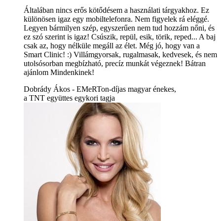
Általában nincs erős kötődésem a használati tárgyakhoz. Ez
különösen igaz egy mobiltelefonra. Nem figyelek rá eléggé.
Legyen bármilyen szép, egyszerűen nem tud hozzám nőni, és
ez szó szerint is igaz! Csúszik, repül, esik, törik, reped... A baj
csak az, hogy nélküle megáll az élet. Még jó, hogy van a
Smart Clinic! :) Villámgyorsak, rugalmasak, kedvesek, és nem
utolsósorban megbízható, precíz munkát végeznek! Bátran
ajánlom Mindenkinek!
Dobrády Ákos - EMeRTon-díjas magyar énekes,
a TNT együttes egykori tagja