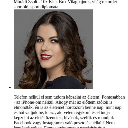
Mórádi Zsolt - 10x Kick Box Világbajnok, világ rekorder
sportoló, sport diplomata
Telefon nélkül el sem tudom képzelni az életem! Pontosabban
- az iPhone-om nélkül. Ahogy már az előttem szólok is
elmondták, én is az életemet hordozom benne nap, mint nap,
és hát valljuk be, ki az , aki velem egykorú és el tudja
képzelni az életét üzenetek, hívások, szelfik és mondjuk
Facebook vagy Instagramra való posztolás nélkül? Nem
lennének sokan. Fontos számomra a precizitás és a