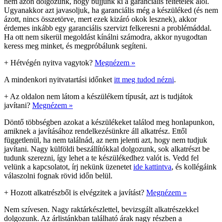
nem azon dolgozunk, hogy bújjunk ki a garanciális feltételek alól.
Ugyanakkor azt javasoljuk, ha garanciális még a készüléked (és nem
ázott, nincs összetörve, mert ezek kizáró okok lesznek), akkor
érdemes inkább egy garanciális szervizt felkeresni a problémáddal.
Ha ott nem sikerül megoldást kínálni számodra, akkor nyugodtan
keress meg minket, és megpróbálunk segíteni.
+
Hétvégén nyitva vagytok?
Megnézem »
A mindenkori nyitvatartási időnket
itt meg tudod nézni
.
+
Az oldalon nem látom a készülékem típusát, azt is tudjátok
javítani?
Megnézem »
Döntő többségben azokat a készülékeket találod meg honlapunkon,
amiknek a javításához rendelkezésünkre áll alkatrész. Ettől
függetlenül, ha nem találnád, az nem jelenti azt, hogy nem tudjuk
javítani. Nagy külföldi beszállítókkal dolgozunk, sok alkatrészt be
tudunk szerezni, így lehet a te készülékedhez valót is. Vedd fel
velünk a kapcsolatot, írj nekünk üzenetet
ide kattintva
, és kollégáink
válaszolni fognak rövid időn belül.
+
Hozott alkatrészből is elvégzitek a javítást?
Megnézem »
Nem szívesen. Nagy raktárkészlettel, bevizsgált alkatrészekkel
dolgozunk. Az árlistánkban található árak nagy részben a