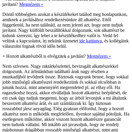
javítani?
Megnézem »
Döntő többségben azokat a készülékeket találod meg honlapunkon,
amiknek a javításához rendelkezésünkre áll alkatrész. Ettől
függetlenül, ha nem találnád, az nem jelenti azt, hogy nem tudjuk
javítani. Nagy külföldi beszállítókkal dolgozunk, sok alkatrészt be
tudunk szerezni, így lehet a te készülékedhez valót is. Vedd fel
velünk a kapcsolatot, írj nekünk üzenetet
ide kattintva
, és kollégáink
válaszolni fognak rövid időn belül.
+
Hozott alkatrészből is elvégzitek a javítást?
Megnézem »
Nem szívesen. Nagy raktárkészlettel, bevizsgált alkatrészekkel
dolgozunk. Az árlistánkban található árak nagy részben a
munkadíjból tevődnek össze. Biztosak vagyunk benne, hogy sokkal
jobb minőségű alkatrésszel rendelkezünk és sokkal olcsóbban is
jutunk hozzá, mint amennyiért megrendeled pl. az eBay-ről. Ha
ragaszkodsz hozzá, akkor elvállaljuk hozott alkatrész beépítését, de
ezt csak úgy tudjuk megtenni, hogy az árból levonjuk a mi általunk
beszerzett alkatrész árát, és azt számlázzuk ki. Így biztosan
rosszabbul jársz anyagilag. Elég gyakran előfordul, hogy a hozott
alkatrész nem is működik megfelelően, ilyenkor sajáttal pótoljuk. Ha
esetlegesen működne, akkor viszont hozott alkatrészre garanciát
nem tudunk vállalni. Mi inkább azt javasoljuk, hogy ne rendelj
máshonnan drágábban rosszabb minőségű alkatrészt, mint ami