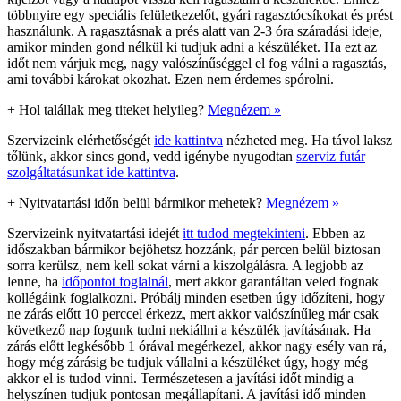
többnyire egy speciális felületkezelőt, gyári ragasztócsíkokat és prést
használunk. A ragasztásnak a prés alatt van 2-3 óra száradási ideje,
amikor minden gond nélkül ki tudjuk adni a készüléket. Ha ezt az
időt nem várjuk meg, nagy valószínűséggel el fog válni a ragasztás,
ami további károkat okozhat. Ezen nem érdemes spórolni.
+
Hol talállak meg titeket helyileg?
Megnézem »
Szervizeink elérhetőségét
ide kattintva
nézheted meg. Ha távol laksz
tőlünk, akkor sincs gond, vedd igénybe nyugodtan
szerviz futár
szolgáltatásunkat ide kattintva
.
+
Nyitvatartási időn belül bármikor mehetek?
Megnézem »
Szervizeink nyitvatartási idejét
itt tudod megtekinteni
. Ebben az
időszakban bármikor bejöhetsz hozzánk, pár percen belül biztosan
sorra kerülsz, nem kell sokat várni a kiszolgálásra. A legjobb az
lenne, ha
időpontot foglalnál
, mert akkor garantáltan veled fognak
kollégáink foglalkozni. Próbálj minden esetben úgy időzíteni, hogy
ne zárás előtt 10 perccel érkezz, mert akkor valószínűleg már csak
következő nap fogunk tudni nekiállni a készülék javításának. Ha
zárás előtt legkésőbb 1 órával megérkezel, akkor nagy esély van rá,
hogy még zárásig be tudjuk vállalni a készüléket úgy, hogy még
akkor el is tudod vinni. Természetesen a javítási időt mindig a
helyszínen tudjuk pontosan megállapítani. A javítási idő minden