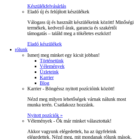
Készülékfelvásárlás
Eladó új és felújított készülékek
Válogass új és használt készülékeink között! Minőségi
termékek, kedvező árak, garancia és szakértői
támogatás – találd meg a tökéletes eszközt!
Eladó készülékek
rólunk
Ismerj meg minket egy kicsit jobban!
Történetünk
Vélemények
Üzleteink
Karrier
Blog
Karrier - Böngéssz nyitott pozícióink között!
Nézd meg milyen lehetőségek várnak nálunk most
munka terén. Csatlakozz hozzánk.
Nyitott pozíciók »
Vélemények - Ők már minket választottak!
Akkor vagyunk elégedettek, ha az ügyfeleink
elégedettek. Nézd meg, mit mondanak rólunk mások.