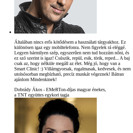
Általában nincs erős kötődésem a használati tárgyakhoz. Ez
különösen igaz egy mobiltelefonra. Nem figyelek rá eléggé.
Legyen bármilyen szép, egyszerűen nem tud hozzám nőni, és
ez szó szerint is igaz! Csúszik, repül, esik, törik, reped... A baj
csak az, hogy nélküle megáll az élet. Még jó, hogy van a
Smart Clinic! :) Villámgyorsak, rugalmasak, kedvesek, és nem
utolsósorban megbízható, precíz munkát végeznek! Bátran
ajánlom Mindenkinek!
Dobrády Ákos - EMeRTon-díjas magyar énekes,
a TNT együttes egykori tagja