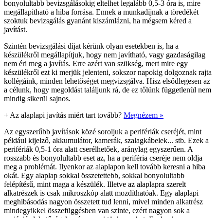
bonyolultabb bevizsgálásokig eltelhet legalább 0,5-3 óra is, mire
megállapítható a hiba forrása. Ennek a munkadíjnak a töredékét
szoktuk bevizsgálás gyanánt kiszámlázni, ha mégsem kéred a
javítást.
Szintén bevizsgálási díjat kérünk olyan esetekben is, ha a
készülékről megállapítjuk, hogy nem javítható, vagy gazdaságilag
nem éri meg a javítás. Erre azért van szükség, mert mire egy
készülékről ezt ki merjük jelenteni, sokszor napokig dolgoznak rajta
kollégáink, minden lehetőséget megvizsgálva. Hisz elsődlegesen az
a célunk, hogy megoldást találjunk rá, de ez tőlünk függetlenül nem
mindig sikerül sajnos.
+
Az alaplapi javítás miért tart tovább?
Megnézem »
Az egyszerűbb javítások közé soroljuk a perifériák cseréjét, mint
például kijelző, akkumulátor, kamerák, szalagkábelek... stb. Ezek a
perifériák 0,5-1 óra alatt cserélhetőek, aránylag egyszerűen. A
rosszabb és bonyolultabb eset az, ha a periféria cseréje nem oldja
meg a problémát. Ilyenkor az alaplapon kell tovább keresni a hiba
okát. Egy alaplap sokkal összetettebb, sokkal bonyolultabb
felépítésű, mint maga a készülék. Illetve az alaplapra szerelt
alkatrészek is csak mikroszkóp alatt mozdíthatóak. Egy alaplapi
meghibásodás nagyon összetett tud lenni, mivel minden alkatrész
mindegyikkel összefüggésben van szinte, ezért nagyon sok a