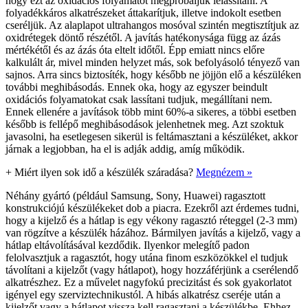
hogy ezt az oxidációs folyamatot megpróbáljuk lelassítani. A
folyadékkáros alkatrészeket áttakarítjuk, illetve indokolt esetben
cseréljük. Az alaplapot ultrahangos mosóval szintén megtisztítjuk az
oxidrétegek döntő részétől. A javítás hatékonysága függ az ázás
mértékétől és az ázás óta eltelt időtől. Épp emiatt nincs előre
kalkulált ár, mivel minden helyzet más, sok befolyásoló tényező van
sajnos. Arra sincs biztosíték, hogy később ne jöjjön elő a készüléken
további meghibásodás. Ennek oka, hogy az egyszer beindult
oxidációs folyamatokat csak lassítani tudjuk, megállítani nem.
Ennek ellenére a javítások több mint 60%-a sikeres, a többi esetben
később is fellépő meghibásodások jelenhetnek meg. Azt szoktuk
javasolni, ha esetlegesen sikerül is feltámasztani a készüléket, akkor
járnak a legjobban, ha el is adják addig, amíg működik.
+
Miért ilyen sok idő a készülék száradása?
Megnézem »
Néhány gyártó (például Samsung, Sony, Huawei) ragasztott
konstrukciójú készülékeket dob a piacra. Ezekről azt érdemes tudni,
hogy a kijelző és a hátlap is egy vékony ragasztó réteggel (2-3 mm)
van rögzítve a készülék házához. Bármilyen javítás a kijelző, vagy a
hátlap eltávolításával kezdődik. Ilyenkor melegítő padon
felolvasztjuk a ragasztót, hogy utána finom eszközökkel el tudjuk
távolítani a kijelzőt (vagy hátlapot), hogy hozzáférjünk a cserélendő
alkatrészhez. Ez a művelet nagyfokú precizitást és sok gyakorlatot
igényel egy szerviztechnikustól. A hibás alkatrész cseréje után a
kijelzőt vagy a hátlapot vissza kell ragasztani a készülékbe. Ehhez