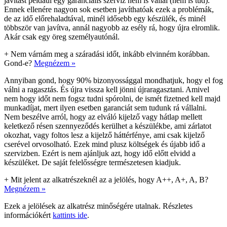
javítást például egy garanciális szerviz nem is vállal (nem is tud).
Ennek ellenére nagyon sok esetben javíthatóak ezek a problémák,
de az idő előrehaladtával, minél idősebb egy készülék, és minél
többször van javítva, annál nagyobb az esély rá, hogy újra elromlik.
Akár csak egy öreg személyautónál.
+
Nem várnám meg a száradási időt, inkább elvinném korábban.
Gond-e?
Megnézem »
Annyiban gond, hogy 90% bizonyossággal mondhatjuk, hogy el fog
válni a ragasztás. És újra vissza kell jönni újraragasztani. Amivel
nem hogy időt nem fogsz tudni spórolni, de ismét fizetned kell majd
munkadíjat, mert ilyen esetben garanciát sem tudunk rá vállalni.
Nem beszélve arról, hogy az elváló kijelző vagy hátlap mellett
keletkező résen szennyeződés kerülhet a készülékbe, ami zárlatot
okozhat, vagy foltos lesz a kijelző háttérfénye, ami csak kijelző
cserével orvosolható. Ezek mind plusz költségek és újabb idő a
szervizben. Ezért is nem ajánljuk azt, hogy idő előtt elvidd a
készüléket. De saját felelősségre természetesen kiadjuk.
+
Mit jelent az alkatrészeknél az a jelölés, hogy A++, A+, A, B?
Megnézem »
Ezek a jelölések az alkatrész minőségére utalnak. Részletes
információkért
kattints ide
.