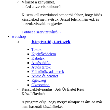
Válaszd a kényelmet,
intézd a szervizt otthonról!
Ki sem kell mozdulnod otthonról ahhoz, hogy hibás
készüléked megjavítsuk. Jelezd felénk igényed, és
hozzuk-visszük megjavítva.
Többet a szervizfutárról »
webshop
Kiegészítő, tartozék
Tokok
Kijelzővédelem
Kábelek
Autós töltők
Autós tartók
Fali töltők, adapterek
Audio és headset
Egészség
Okosotthon
Készülékfelvásárlás - Adj Új Életet Régi
Készülékednek
A program célja, hogy megvásároljuk az általad már
nem használt készülékeket.