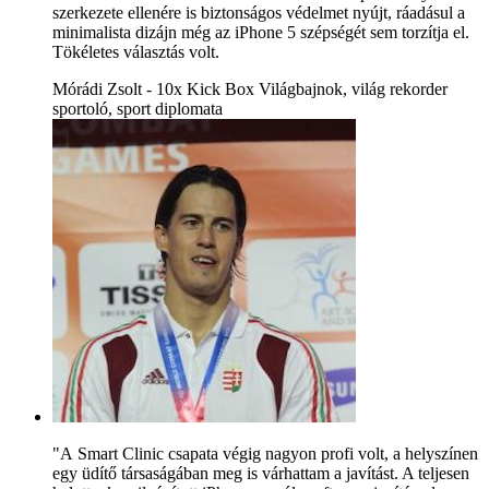
szerkezete ellenére is biztonságos védelmet nyújt, ráadásul a
minimalista dizájn még az iPhone 5 szépségét sem torzítja el.
Tökéletes választás volt.
Mórádi Zsolt - 10x Kick Box Világbajnok, világ rekorder
sportoló, sport diplomata
"A Smart Clinic csapata végig nagyon profi volt, a helyszínen
egy üdítő társaságában meg is várhattam a javítást. A teljesen