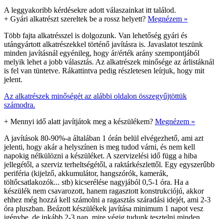
A leggyakoribb kérdésekre adott válaszainkat itt találod.
+
Gyári alkatrészt szereltek be a rossz helyett?
Megnézem »
Több fajta alkatrésszel is dolgozunk. Van lehetőség gyári és
utángyártott alkatrészekkel történő javításra is. Javaslatot teszünk
minden javításnál egyénileg, hogy ár/érték arány szempontjából
melyik lehet a jobb választás. Az alkatrészek minősége az árlistáknál
is fel van tüntetve. Rákattintva pedig részletesen leírjuk, hogy mit
jelent.
Az alkatrészek minőségét az alábbi oldalon összegyűjtöttük
számodra.
+
Mennyi idő alatt javítjátok meg a készülékem?
Megnézem »
A javítások 80-90%-a általában 1 órán belül elvégezhető, ami azt
jelenti, hogy akár a helyszínen is meg tudod várni, és nem kell
napokig nélkülözni a készüléket. A szervizelési idő függ a hiba
jellegétől, a szerviz terheltségétől, a raktárkészlettől. Egy egyszerűbb
periféria (kijelző, akkumulátor, hangszórók, kamerák,
töltőcsatlakozók... stb) kicserélése nagyjából 0,5-1 óra. Ha a
készülék nem csavarozott, hanem ragasztott konstrukciójú, akkor
ehhez még hozzá kell számolni a ragasztás száradási idejét, ami 2-3
óra pluszban. Beázott készülékek javítása minimum 1 napot vesz
igénybe, de inkább 2-3 nap, mire végig tudunk tesztelni minden