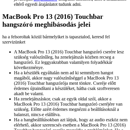
eltérő egyedi árajánlatot tudunk adni.
MacBook Pro 13 (2016) Touchbar
hangszóró meghibásodás jelei
ha a felsoroltak közül bármelyiket is tapasztalod, keresd fel
szervizünket
A MacBook Pro 13 (2016) Touchbar hangszóró cserére lesz
szükség valószínűleg, ha zenelejátszás közben recseg a
hangszóró. Ez leggyakrabban valamilyen folyadékkár
következménye.
Ha a készülék egyáltalán nem ad ki semmilyen hangot
magából, akkor nagy valószínűséggel a MacBook Pro 13
(2016) Touchbar hangszórója ment tönkre. Cseréje előtt
érdemes újraindítani a készüléket, hátha csak szoftveresen
akadt be valami.
Ha zenelejátszáskor, csak az egyik oldal szól, akkor a
MacBook Pro 13 (2016) Touchbar hangszóró cseréjére van
szükség. Előtte azért érdemes megnézni a beállításoknál a
balanszt, nincs-e elállítva.
Ha a hangbeállításokban azt látjuk, hogy az audio eszköz nem
elérhető, akkor szerencsés esetben a MacBook Pro 13 (2016)