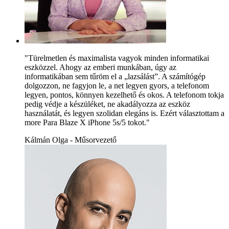
"Türelmetlen és maximalista vagyok minden informatikai
eszközzel. Ahogy az emberi munkában, úgy az
informatikában sem tűröm el a „lazsálást”. A számítógép
dolgozzon, ne fagyjon le, a net legyen gyors, a telefonom
legyen, pontos, könnyen kezelhető és okos. A telefonom tokja
pedig védje a készüléket, ne akadályozza az eszköz
használatát, és legyen szolidan elegáns is. Ezért választottam a
more Para Blaze X iPhone 5s/5 tokot."
Kálmán Olga - Műsorvezető