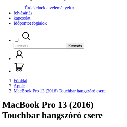
Érdekelnek a vélemények »
felvásárlás
kapcsolat
Időpontot foglalok
Keresés
Főoldal
Apple
MacBook Pro 13 (2016) Touchbar hangszóró csere
MacBook Pro 13 (2016)
Touchbar hangszóró csere