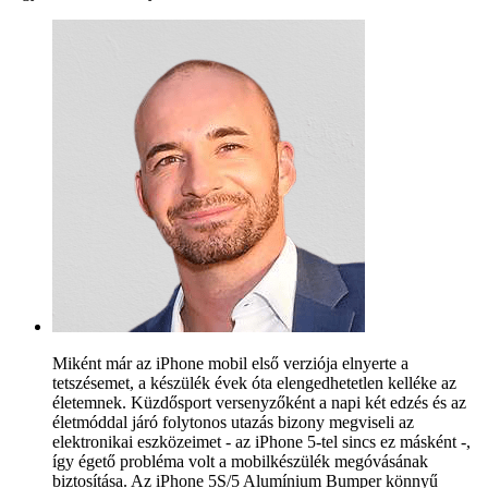
Miként már az iPhone mobil első verziója elnyerte a
tetszésemet, a készülék évek óta elengedhetetlen kelléke az
életemnek. Küzdősport versenyzőként a napi két edzés és az
életmóddal járó folytonos utazás bizony megviseli az
elektronikai eszközeimet - az iPhone 5-tel sincs ez másként -,
így égető probléma volt a mobilkészülék megóvásának
biztosítása. Az iPhone 5S/5 Alumínium Bumper könnyű