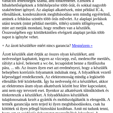
variációs lehetőségek száma, ami tönkremehet. Ezeknek a
hibalehetőségeknek a feltérképezése több órát, és sokkal nagyobb
szakértelmet igényel. Az alaplapi alkatrészek, mint például IC-k,
ellenállások, kondenzátorok meghibásodása sem mindig egyértelmű,
aminek a feltárása szintén több órás művelet. Az alaplapi javítások
utáni tesztek (mint például merülés, töltés) szintén időigényesek,
mire azt merjük mondani, hogy rendben van a készülék.
Összességében egy körültekintően elvégzett alaplapi javítás több
napot is igénybe vehet.
+
Az ázott készülékre miért nincs garancia?
Megnézem »
Ázott készülék alatt értjük az összes olyan készüléket, ami
nedvességet kaphatott, legyen az vízcsepp, eső, medencébe merülés,
ráfolyt a kávé, beleesett a wc-be, lecsapódott benne a fürdőszoba
pára, ... stb. Az összes ilyen eset azt eredményezi, hogy a készülék
belsejében korróziós folyamatok indulnak meg. A folyadékok vezető
képességgel rendelkeznek. Az elektromosság mindig a legkisebb
ellenállás felé közlekedik. Így ha nedvesség éri a készüléket, akkor
az elektromos áram olyan alkatrészek között hoz létre kapcsolatot,
ami nem egy tervezett eset. Ilyenkor az alkatrészek túlműködnek és
tönkreteszik a készüléket. A folyadékkáros készülékek
tulajdonosainak kezét a gyártók és mobilszolgáltatók is elengedik. A
termék garanciája nem terjed ki ilyen meghibásodásokra, csak ha
kötöttek rá ilyen jellegű biztosítást korábban. Amit mi tudunk tenni,