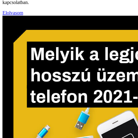
kapcsolatban.
Elolvasom