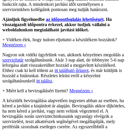
funkciót rajta. A mindenkori javítási időt személyesen a
szervizeinkben kollégáink pontosan meg tudják határozni.
Ajánljuk figyelmedbe
az időpontfoglalás lehetőségét
. Ha
visszaigazolt időpontra érkezel, akkor tudjuk vállalni a
weboldalunkon megtalálható javítási időket.
+
Vidéken élek, hogy tudom eljuttatni a készülékem hozzátok?
Megnézem »
Nagyon sok vidéki ügyfelünk van, akiknek kényelmes megoldás a
szervizfutár
szolgáltatásunk. Akár 3 nap alatt, de többnyire 5-6 nap
leforgása alatt visszakerülhet hozzád a megjavított készüléked.
Ehhez csak ki kell tölteni az
itt található űrlapot
, és már küldjük is
hozzád a futárunkat. Részletes leírást erről a kényelmi
szolgáltatásunkról
itt találsz
.
+
Miért kell a bevizsgálásért fizetni?
Megnézem »
A készülék bevizsgálása alapvetően ingyenes abban az esetben, ha
kéred a javítást a kiajánlott ár alapján. Bevizsgálás akkor díjköteles,
ha nem kéred a javítást, vagy nem velünk végezteted el. A
bevizsgálás során szerviztechnikusaink ugyanúgy elvégzik a
szervizelést, teszt alkatrészek segítségével megállapítják, mely
perifériák szorulnak esetleges cserére. Az egyszerűbbtől a