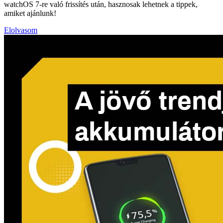
watchOS 7-re való frissítés után, hasznosak lehetnek a tippek,
amiket ajánlunk!
Elolvasom