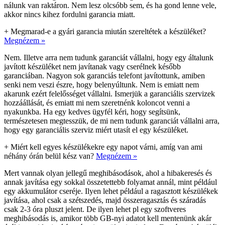
nálunk van raktáron. Nem lesz olcsóbb sem, és ha gond lenne vele,
akkor nincs kihez fordulni garancia miatt.
+
Megmarad-e a gyári garancia miután szereltétek a készüléket?
Megnézem »
Nem. Illetve arra nem tudunk garanciát vállalni, hogy egy általunk
javított készüléket nem javítanak vagy cserélnek később
garanciában. Nagyon sok garanciás telefont javítottunk, amiben
senki nem veszi észre, hogy belenyúltunk. Nem is emiatt nem
akarunk ezért felelősséget vállalni. Ismerjük a garanciális szervizek
hozzáállását, és emiatt mi nem szeretnénk koloncot venni a
nyakunkba. Ha egy kedves ügyfél kéri, hogy segítsünk,
természetesen megtesszük, de mi nem tudunk garanciát vállalni arra,
hogy egy garanciális szerviz miért utasít el egy készüléket.
+
Miért kell egyes készülékekre egy napot várni, amíg van ami
néhány órán belül kész van?
Megnézem »
Mert vannak olyan jellegű meghibásodások, ahol a hibakeresés és
annak javítása egy sokkal összetettebb folyamat annál, mint például
egy akkumulátor cseréje. Ilyen lehet például a ragasztott készülékek
javítása, ahol csak a szétszedés, majd összeragasztás és száradás
csak 2-3 óra pluszt jelent. De ilyen lehet pl egy szoftveres
meghibásodás is, amikor több GB-nyi adatot kell mentenünk akár