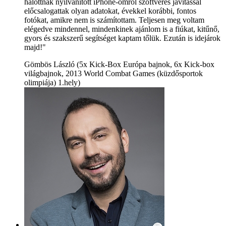
halottnak nyilvánított iPhone-omról szoftveres javítással
előcsalogattak olyan adatokat, évekkel korábbi, fontos
fotókat, amikre nem is számítottam. Teljesen meg voltam
elégedve mindennel, mindenkinek ajánlom is a fiúkat, kitűnő,
gyors és szakszerű segítséget kaptam tőlük. Ezután is idejárok
majd!"
Gömbös László (5x Kick-Box Európa bajnok, 6x Kick-box
világbajnok, 2013 World Combat Games (küzdősportok
olimpiája) 1.hely)