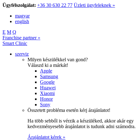
Ügyfélszolgálat:
+36 30 630 22 77
Üzleti ügyfeleknek »
magyar
english
E
M
Q
Franchise partner »
Smart Clinic
szerviz
Milyen készülékkel van gond?
Válaszd ki a márkát!
Apple
Samsung
Google
Huawei
Xiaomi
Honor
Sony
Összetett probléma esetén kérj árajánlatot!
Ha több sebből is vérzik a készüléked, akkor akár egy
kedvezményesebb árajánlatot is tudunk adni számodra.
Árajánlatot kérek »