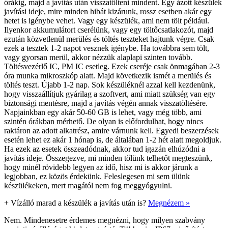
órákig, majd a javítás után visszatölteni mindent. Egy ázott készülék
javítási ideje, mire minden hibát kizárunk, rossz esetben akár egy
hetet is igénybe vehet. Vagy egy készülék, ami nem tölt például.
Ilyenkor akkumulátort cserélünk, vagy egy töltőcsatlakozót, majd
ezután közvetlenül merülés és töltés teszteket hajtunk végre. Csak
ezek a tesztek 1-2 napot vesznek igénybe. Ha továbbra sem tölt,
vagy gyorsan merül, akkor nézzük alaplapi szinten tovább.
Töltésvezérlő IC, PM IC esetleg. Ezek cseréje csak önmagában 2-3
óra munka mikroszkóp alatt. Majd következik ismét a merülés és
töltés teszt. Újabb 1-2 nap. Sok készüléknél azzal kell kezdenünk,
hogy visszaállítjuk gyárilag a szoftvert, ami miatt szükség van egy
biztonsági mentésre, majd a javítás végén annak visszatöltésére.
Napjainkban egy akár 50-60 GB is lehet, vagy még több, ami
szintén órákban mérhető. De olyan is előfordulhat, hogy nincs
raktáron az adott alkatrész, amire várnunk kell. Egyedi beszerzések
esetén lehet ez akár 1 hónap is, de általában 1-2 hét alatt megoldjuk.
Ha ezek az esetek összeadódnak, akkor tud igazán elhúzódni a
javítás ideje. Összegezve, mi minden tőlünk telhetőt megteszünk,
hogy minél rövidebb legyen az idő, hisz mi is akkor járunk a
legjobban, ez közös érdekünk. Feleslegesen mi sem ülünk
készülékeken, mert magától nem fog meggyógyulni.
+
Vízálló marad a készülék a javítás után is?
Megnézem »
Nem. Mindenesetre érdemes megnézni, hogy milyen szabvány