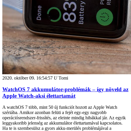
2020. október 09.
16:54:57
U
Tomi
WatchOS 7 akkumulátor-problémák – így növeld az
Apple Watch-aksi élettartamát
A watchOS 7 több, mint 50 új funkciót hozott az Apple Watch
szériába. Amikor azonban felüti a fejét egy-egy nagyobb
operációsrendszer-frissítés, az eleinte mindig hibákkal jár. Az egyik
leggyakoribb jelenség az akkumulátor élettartamával kapcsolatos.
Ha te is szembesülsz a gyors akku-merülés problémájával a