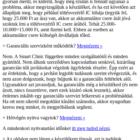
gyorsan merül, és kiderül, hogy még ezután is fennáll ugyanaz a
probléma, akkor megvizsgáljuk a készüléket, és ha ezt követően azt
állapítjuk meg, hogy például töltésvezérlő IC hibája (tegyük fel,
hogy 25.000 Ft az ára) van, akkor az akkumulátor csere árát jóvá
szoktuk írni a töltésvezérlő IC csere árából. Tehát 25.000-
10.000=15.000 Ft, amit fizetni kell. Ebben az esetben az
akkumulátor csere költségét átvállaljuk tőled.
+
Garanciális szervizként működtök?
Megnézem »
Nem. A Smart Clinic független minden szolgáltatótól és minden
gyártótól. Nem állunk szerződéses kapcsolatban senkivel, kizárólag
garancián túli javításokat végzünk ügyfeleink részére. Épp ezért az
az érdekünk, hogy a javítást legjobb tudásunk szerint elvégezzük, és
nem azon dolgozunk, hogy bújjunk ki a garanciális feltételek alól.
Ugyanakkor azt javasoljuk, ha garanciális még a készüléked (és nem
ázott, nincs összetörve, mert ezek kizáró okok lesznek), akkor
érdemes inkább egy garanciális szervizt felkeresni a problémáddal.
Ha ott nem sikerül megoldást kínálni számodra, akkor nyugodtan
keress meg minket, és megpróbálunk segíteni.
+
Hétvégén nyitva vagytok?
Megnézem »
A mindenkori nyitvatartási időnket
itt meg tudod nézni
.
+
Az oldalon nem látom a készülékem típusát, azt is tudjátok