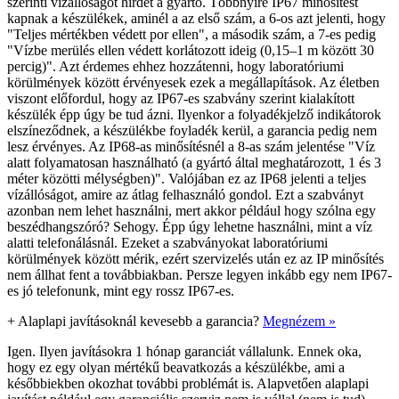
szerinti vízállóságot hirdet a gyártó. Többnyire IP67 minősítést
kapnak a készülékek, aminél a az első szám, a 6-os azt jelenti, hogy
"Teljes mértékben védett por ellen", a második szám, a 7-es pedig
"Vízbe merülés ellen védett korlátozott ideig (0,15–1 m között 30
percig)". Azt érdemes ehhez hozzátenni, hogy laboratóriumi
körülmények között érvényesek ezek a megállapítások. Az életben
viszont előfordul, hogy az IP67-es szabvány szerint kialakított
készülék épp úgy be tud ázni. Ilyenkor a folyadékjelző indikátorok
elszíneződnek, a készülékbe foyladék kerül, a garancia pedig nem
lesz érvényes. Az IP68-as minősítésnél a 8-as szám jelentése "Víz
alatt folyamatosan használható (a gyártó által meghatározott, 1 és 3
méter közötti mélységben)". Valójában ez az IP68 jelenti a teljes
vízállóságot, amire az átlag felhasználó gondol. Ezt a szabványt
azonban nem lehet használni, mert akkor például hogy szólna egy
beszédhangszóró? Sehogy. Épp úgy lehetne használni, mint a víz
alatti telefonálásnál. Ezeket a szabványokat laboratóriumi
körülmények között mérik, ezért szervizelés után ez az IP minősítés
nem állhat fent a továbbiakban. Persze legyen inkább egy nem IP67-
es jó telefonunk, mint egy rossz IP67-es.
+
Alaplapi javításoknál kevesebb a garancia?
Megnézem »
Igen. Ilyen javításokra 1 hónap garanciát vállalunk. Ennek oka,
hogy ez egy olyan mértékű beavatkozás a készülékbe, ami a
későbbiekben okozhat további problémát is. Alapvetően alaplapi