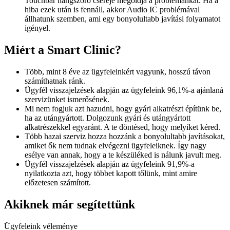
Touchbar hangszóró cseréje megoldja a problémánkat. Ha a
hiba ezek után is fennáll, akkor Audio IC problémával
állhatunk szemben, ami egy bonyolultabb javítási folyamatot
igényel.
Miért a Smart Clinic?
Több, mint 8 éve az ügyfeleinkért vagyunk, hosszú távon
számíthatnak ránk.
Ügyfél visszajelzések alapján az ügyfeleink 96,1%-a ajánlaná
szervizünket ismerősének.
Mi nem fogjuk azt hazudni, hogy gyári alkatrészt építünk be,
ha az utángyártott. Dolgozunk gyári és utángyártott
alkatrészekkel egyaránt. A te döntésed, hogy melyiket kéred.
Több hazai szerviz hozza hozzánk a bonyolultabb javításokat,
amiket ők nem tudnak elvégezni ügyfeleiknek. Így nagy
esélye van annak, hogy a te készüléked is nálunk javult meg.
Ügyfél visszajelzések alapján az ügyfeleink 91,9%-a
nyilatkozta azt, hogy többet kapott tőlünk, mint amire
előzetesen számított.
Akiknek már segítettünk
Ügyfeleink véleménye