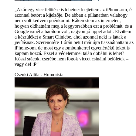
„Akár egy vicc felütése is lehetne: leejtettem az iPhone-om, és
azonnal betört a kijelzője. De abban a pillanatban valahogy
nem volt kedvem poénkodni. Rákerestem az interneten,
hogyan oldhatnám meg a leggyorsabban ezt a problémát, és a
Google ismét a barátom volt, nagyon jó tippet adott. Elvittem
a készüléket a Smart Clinicbe, ahol azonnal neki is láttak a
javításnak. Szerencsére 1 órán belül már újra használhattam az
iPhone-om, de most egy atombunkerrel egyenértékű tokot is
kaptam hozzá. Ezzel a védelemmel talán dobálni is lehet?
Köszi srácok, cserébe nem fogok viccet csinálni belőletek –
vagy de! :P”
Csenki Attila - Humorista