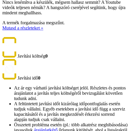
Nincs lenémítva a készülék, mégsem hallasz semmit? A Youtube
videók teljesen némák? A hangszóró cseréjével segítünk, hogy újra
mindent meghallhass.
A termék forgalmazása megszűnt.
Mutasd a részleteket »
Javítási költség
0
Javítási idő
0
Az ár egy várható javítási költséget jelöl. Részletes és pontos
árajánlatot a javítás teljes költségéről bevizsgálást követően
tudunk adni.
A feltüntetett javítási időt kizárólag időpontfoglalás esetén
tudjuk vállalni. Egyéb esetekben a javítási idő függ a szerviz
kapacitásától és a javítás megkezdését érkezési sorrend
alapján tudjuk csak vállalni.
Összetett probléma esetén (pl.: több alkatrész meghibásodása)
javasoljuk
árajánlatkérő
űrlapunk kitöltését, ahol a listaáraktól