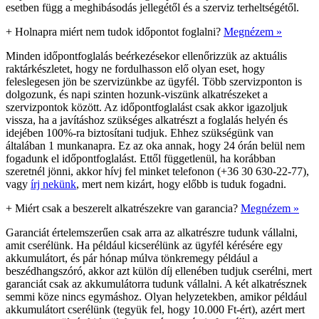
esetben függ a meghibásodás jellegétől és a szerviz terheltségétől.
+
Holnapra miért nem tudok időpontot foglalni?
Megnézem »
Minden időpontfoglalás beérkezésekor ellenőrizzük az aktuális
raktárkészletet, hogy ne fordulhasson elő olyan eset, hogy
feleslegesen jön be szervizünkbe az ügyfél. Több szervizponton is
dolgozunk, és napi szinten hozunk-viszünk alkatrészeket a
szervizpontok között. Az időpontfoglalást csak akkor igazoljuk
vissza, ha a javításhoz szükséges alkatrészt a foglalás helyén és
idejében 100%-ra biztosítani tudjuk. Ehhez szükségünk van
általában 1 munkanapra. Ez az oka annak, hogy 24 órán belül nem
fogadunk el időpontfoglalást. Ettől függetlenül, ha korábban
szeretnél jönni, akkor hívj fel minket telefonon (+36 30 630-22-77),
vagy
írj nekünk
, mert nem kizárt, hogy előbb is tuduk fogadni.
+
Miért csak a beszerelt alkatrészekre van garancia?
Megnézem »
Garanciát értelemszerűen csak arra az alkatrészre tudunk vállalni,
amit cserélünk. Ha például kicserélünk az ügyfél kérésére egy
akkumulátort, és pár hónap múlva tönkremegy például a
beszédhangszóró, akkor azt külön díj ellenében tudjuk cserélni, mert
garanciát csak az akkumulátorra tudunk vállalni. A két alkatrésznek
semmi köze nincs egymáshoz. Olyan helyzetekben, amikor például
akkumulátort cserélünk (tegyük fel, hogy 10.000 Ft-ért), azért mert