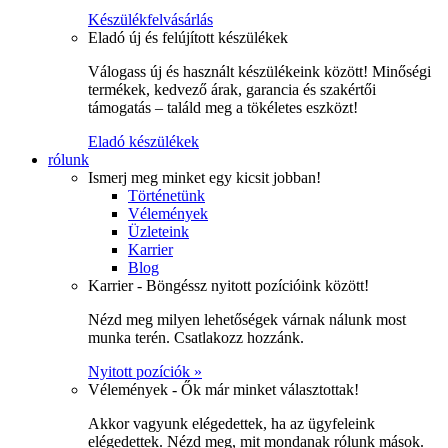
Készülékfelvásárlás
Eladó új és felújított készülékek
Válogass új és használt készülékeink között! Minőségi
termékek, kedvező árak, garancia és szakértői
támogatás – találd meg a tökéletes eszközt!
Eladó készülékek
rólunk
Ismerj meg minket egy kicsit jobban!
Történetünk
Vélemények
Üzleteink
Karrier
Blog
Karrier - Böngéssz nyitott pozícióink között!
Nézd meg milyen lehetőségek várnak nálunk most
munka terén. Csatlakozz hozzánk.
Nyitott pozíciók »
Vélemények - Ők már minket választottak!
Akkor vagyunk elégedettek, ha az ügyfeleink
elégedettek. Nézd meg, mit mondanak rólunk mások.