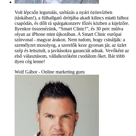
Volt lépcsőn legurulás, szétázás a nyári özönvízben
(táskában!), a fülhallgató drótjába akadt kilincs miatti falhoz
csapódás, és dőlt rá spárgakonzerv főzés közben a kijelzőre.
Ilyenkor összenézünk, “Smart Clinic!”, és 30 perc múlva
olyan az iPhone mint újkorában. A Smart Clinic európai
színvonal - magyar árakon. Nem tudom, hogy csinálják: a
személyzet mosolyog, a szerelők keze gyorsan jár, az üzlet
szép és letisztult, a javításokra garanciát adnak. Vevőként az
első választásom, vállalkozóként csodálom őket. Bár több
ilyen cég lenne!
Wolf Gábor - Online marketing guru