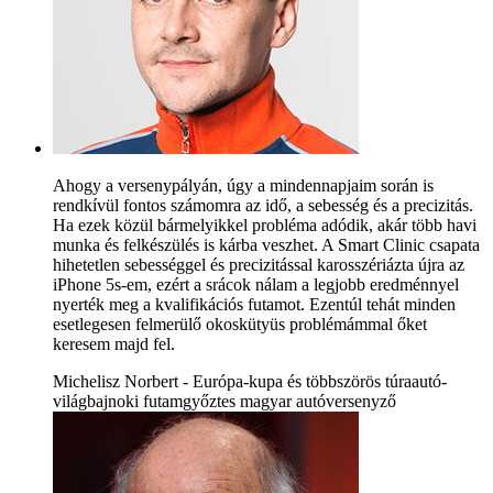
Ahogy a versenypályán, úgy a mindennapjaim során is
rendkívül fontos számomra az idő, a sebesség és a precizitás.
Ha ezek közül bármelyikkel probléma adódik, akár több havi
munka és felkészülés is kárba veszhet. A Smart Clinic csapata
hihetetlen sebességgel és precizitással karosszériázta újra az
iPhone 5s-em, ezért a srácok nálam a legjobb eredménnyel
nyerték meg a kvalifikációs futamot. Ezentúl tehát minden
esetlegesen felmerülő okoskütyüs problémámmal őket
keresem majd fel.
Michelisz Norbert - Európa-kupa és többszörös túraautó-
világbajnoki futamgyőztes magyar autóversenyző