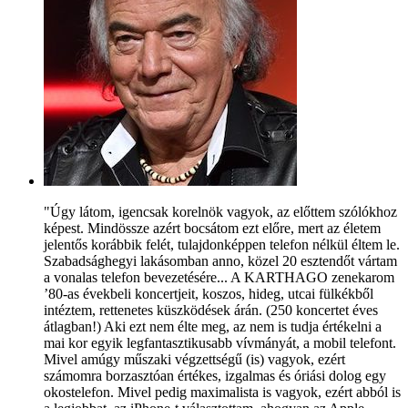
"Úgy látom, igencsak korelnök vagyok, az előttem szólókhoz
képest. Mindössze azért bocsátom ezt előre, mert az életem
jelentős korábbik felét, tulajdonképpen telefon nélkül éltem le.
Szabadsághegyi lakásomban anno, közel 20 esztendőt vártam
a vonalas telefon bevezetésére... A KARTHAGO zenekarom
’80-as évekbeli koncertjeit, koszos, hideg, utcai fülkékből
intéztem, rettenetes küszködések árán. (250 koncertet éves
átlagban!) Aki ezt nem élte meg, az nem is tudja értékelni a
mai kor egyik legfantasztikusabb vívmányát, a mobil telefont.
Mivel amúgy műszaki végzettségű (is) vagyok, ezért
számomra borzasztóan értékes, izgalmas és óriási dolog egy
okostelefon. Mivel pedig maximalista is vagyok, ezért abból is