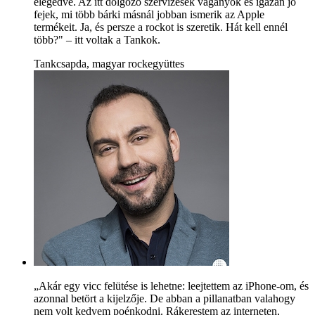
elégedve. Az itt dolgozó szervizesek vagányok és igazán jó
fejek, mi több bárki másnál jobban ismerik az Apple
termékeit. Ja, és persze a rockot is szeretik. Hát kell ennél
több?" – itt voltak a Tankok.
Tankcsapda, magyar rockegyüttes
„Akár egy vicc felütése is lehetne: leejtettem az iPhone-om, és
azonnal betört a kijelzője. De abban a pillanatban valahogy
nem volt kedvem poénkodni. Rákerestem az interneten,