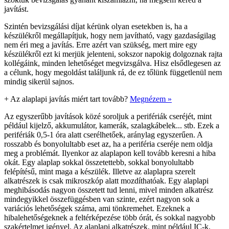
javítást.
Szintén bevizsgálási díjat kérünk olyan esetekben is, ha a
készülékről megállapítjuk, hogy nem javítható, vagy gazdaságilag
nem éri meg a javítás. Erre azért van szükség, mert mire egy
készülékről ezt ki merjük jelenteni, sokszor napokig dolgoznak rajta
kollégáink, minden lehetőséget megvizsgálva. Hisz elsődlegesen az
a célunk, hogy megoldást találjunk rá, de ez tőlünk függetlenül nem
mindig sikerül sajnos.
+
Az alaplapi javítás miért tart tovább?
Megnézem »
Az egyszerűbb javítások közé soroljuk a perifériák cseréjét, mint
például kijelző, akkumulátor, kamerák, szalagkábelek... stb. Ezek a
perifériák 0,5-1 óra alatt cserélhetőek, aránylag egyszerűen. A
rosszabb és bonyolultabb eset az, ha a periféria cseréje nem oldja
meg a problémát. Ilyenkor az alaplapon kell tovább keresni a hiba
okát. Egy alaplap sokkal összetettebb, sokkal bonyolultabb
felépítésű, mint maga a készülék. Illetve az alaplapra szerelt
alkatrészek is csak mikroszkóp alatt mozdíthatóak. Egy alaplapi
meghibásodás nagyon összetett tud lenni, mivel minden alkatrész
mindegyikkel összefüggésben van szinte, ezért nagyon sok a
variációs lehetőségek száma, ami tönkremehet. Ezeknek a
hibalehetőségeknek a feltérképezése több órát, és sokkal nagyobb
szakértelmet igényel. Az alaplapi alkatrészek, mint például IC-k,