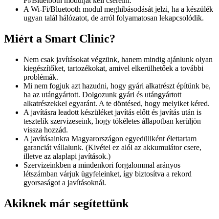
Fi/Bluetooth modulját kell cserélni.
A Wi-Fi/Bluetooth modul meghibásodását jelzi, ha a készülék
ugyan talál hálózatot, de arról folyamatosan lekapcsolódik.
Miért a Smart Clinic?
Nem csak javításokat végzünk, hanem mindig ajánlunk olyan
kiegészítőket, tartozékokat, amivel elkerülhetőek a további
problémák.
Mi nem fogjuk azt hazudni, hogy gyári alkatrészt építünk be,
ha az utángyártott. Dolgozunk gyári és utángyártott
alkatrészekkel egyaránt. A te döntésed, hogy melyiket kéred.
A javításra leadott készüléket javítás előtt és javítás után is
tesztelik szervizeseink, hogy tökéletes állapotban kerüljön
vissza hozzád.
A javításainkra Magyarországon egyedüliként élettartam
garanciát vállalunk. (Kivétel ez alól az akkumulátor csere,
illetve az alaplapi javítások.)
Szervizeinkben a mindenkori forgalommal arányos
létszámban várjuk ügyfeleinket, így biztosítva a rekord
gyorsaságot a javításoknál.
Akiknek már segítettünk