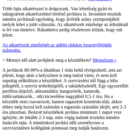
Több fajta alkatrésszel is dolgozunk. Van lehetőség gyári és
utángyártott alkatrészekkel történő javításra is. Javaslatot teszünk
minden javításnál egyénileg, hogy ár/érték arány szempontjából
melyik lehet a jobb választás. Az alkatrészek minősége az árlistáknál
is fel van tüntetve. Rákattintva pedig részletesen leírjuk, hogy mit
jelent.
Az alkatrészek minőségét az alábbi oldalon összegyűjtöttük
számodra.
+
Mennyi idő alatt javítjátok meg a készülékem?
Megnézem »
A javítások 80-90%-a általában 1 órán belül elvégezhető, ami azt
jelenti, hogy akár a helyszínen is meg tudod várni, és nem kell
napokig nélkülözni a készüléket. A szervizelési idő függ a hiba
jellegétől, a szerviz terheltségétől, a raktárkészlettől. Egy egyszerűbb
periféria (kijelző, akkumulátor, hangszórók, kamerák,
töltőcsatlakozók... stb) kicserélése nagyjából 0,5-1 óra. Ha a
készülék nem csavarozott, hanem ragasztott konstrukciójú, akkor
ehhez még hozzá kell számolni a ragasztás száradási idejét, ami 2-3
óra pluszban. Beázott készülékek javítása minimum 1 napot vesz
igénybe, de inkább 2-3 nap, mire végig tudunk tesztelni minden
funkciót rajta. A mindenkori javítási időt személyesen a
szervizeinkben kollégáink pontosan meg tudják határozni.