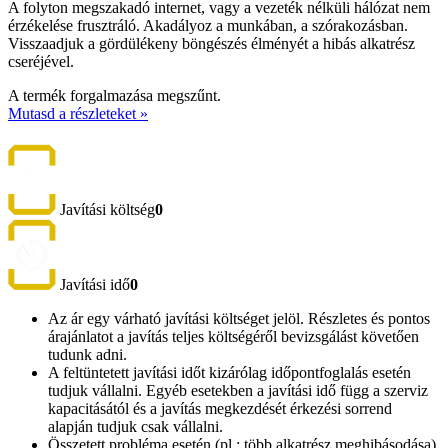
A folyton megszakadó internet, vagy a vezeték nélküli hálózat nem
érzékelése frusztráló. Akadályoz a munkában, a szórakozásban.
Visszaadjuk a gördülékeny böngészés élményét a hibás alkatrész
cseréjével.
A termék forgalmazása megszűnt.
Mutasd a részleteket »
Javítási költség
0
Javítási idő
0
Az ár egy várható javítási költséget jelöl. Részletes és pontos
árajánlatot a javítás teljes költségéről bevizsgálást követően
tudunk adni.
A feltüntetett javítási időt kizárólag időpontfoglalás esetén
tudjuk vállalni. Egyéb esetekben a javítási idő függ a szerviz
kapacitásától és a javítás megkezdését érkezési sorrend
alapján tudjuk csak vállalni.
Összetett probléma esetén (pl.: több alkatrész meghibásodása)