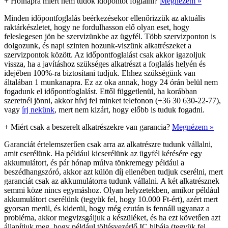
+
Holnapra miért nem tudok időpontot foglalni?
Megnézem »
Minden időpontfoglalás beérkezésekor ellenőrizzük az aktuális
raktárkészletet, hogy ne fordulhasson elő olyan eset, hogy
feleslegesen jön be szervizünkbe az ügyfél. Több szervizponton is
dolgozunk, és napi szinten hozunk-viszünk alkatrészeket a
szervizpontok között. Az időpontfoglalást csak akkor igazoljuk
vissza, ha a javításhoz szükséges alkatrészt a foglalás helyén és
idejében 100%-ra biztosítani tudjuk. Ehhez szükségünk van
általában 1 munkanapra. Ez az oka annak, hogy 24 órán belül nem
fogadunk el időpontfoglalást. Ettől függetlenül, ha korábban
szeretnél jönni, akkor hívj fel minket telefonon (+36 30 630-22-77),
vagy
írj nekünk
, mert nem kizárt, hogy előbb is tuduk fogadni.
+
Miért csak a beszerelt alkatrészekre van garancia?
Megnézem »
Garanciát értelemszerűen csak arra az alkatrészre tudunk vállalni,
amit cserélünk. Ha például kicserélünk az ügyfél kérésére egy
akkumulátort, és pár hónap múlva tönkremegy például a
beszédhangszóró, akkor azt külön díj ellenében tudjuk cserélni, mert
garanciát csak az akkumulátorra tudunk vállalni. A két alkatrésznek
semmi köze nincs egymáshoz. Olyan helyzetekben, amikor például
akkumulátort cserélünk (tegyük fel, hogy 10.000 Ft-ért), azért mert
gyorsan merül, és kiderül, hogy még ezután is fennáll ugyanaz a
probléma, akkor megvizsgáljuk a készüléket, és ha ezt követően azt
állapítjuk meg, hogy például töltésvezérlő IC hibája (tegyük fel,