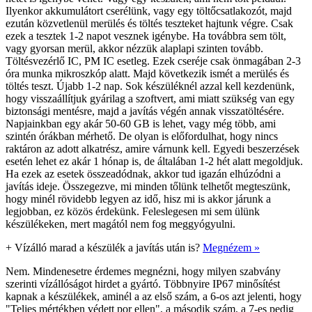
Ilyenkor akkumulátort cserélünk, vagy egy töltőcsatlakozót, majd
ezután közvetlenül merülés és töltés teszteket hajtunk végre. Csak
ezek a tesztek 1-2 napot vesznek igénybe. Ha továbbra sem tölt,
vagy gyorsan merül, akkor nézzük alaplapi szinten tovább.
Töltésvezérlő IC, PM IC esetleg. Ezek cseréje csak önmagában 2-3
óra munka mikroszkóp alatt. Majd következik ismét a merülés és
töltés teszt. Újabb 1-2 nap. Sok készüléknél azzal kell kezdenünk,
hogy visszaállítjuk gyárilag a szoftvert, ami miatt szükség van egy
biztonsági mentésre, majd a javítás végén annak visszatöltésére.
Napjainkban egy akár 50-60 GB is lehet, vagy még több, ami
szintén órákban mérhető. De olyan is előfordulhat, hogy nincs
raktáron az adott alkatrész, amire várnunk kell. Egyedi beszerzések
esetén lehet ez akár 1 hónap is, de általában 1-2 hét alatt megoldjuk.
Ha ezek az esetek összeadódnak, akkor tud igazán elhúzódni a
javítás ideje. Összegezve, mi minden tőlünk telhetőt megteszünk,
hogy minél rövidebb legyen az idő, hisz mi is akkor járunk a
legjobban, ez közös érdekünk. Feleslegesen mi sem ülünk
készülékeken, mert magától nem fog meggyógyulni.
+
Vízálló marad a készülék a javítás után is?
Megnézem »
Nem. Mindenesetre érdemes megnézni, hogy milyen szabvány
szerinti vízállóságot hirdet a gyártó. Többnyire IP67 minősítést
kapnak a készülékek, aminél a az első szám, a 6-os azt jelenti, hogy
"Teljes mértékben védett por ellen", a második szám, a 7-es pedig