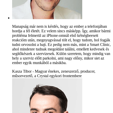
Manapság már nem is kérdés, hogy az ember a telefonjában
hordja a fél életét. Ez velem sincs másképp. Így, amikor bármi
probléma felmerül az iPhone-omnál első kétségbeesett
reakcióm után, megnyugvással tölt el, hogy tudom, hol fogják
tudni orvosolni a bajt. Ez pedig nem más, mint a Smart Clinic,
ahol mindenre tudnak megoldást találni, emellett kedvesek és
segítőkészek a szervizesek. Külön szeretem, hogy mindig van
hely a szerviz előtt parkolni, ami nagy előny, mikor siet az
ember egyik munkából a másikba.
Kasza Tibor - Magyar énekes, zeneszerző, producer,
műsorvezető, a Crystal egykori frontembere