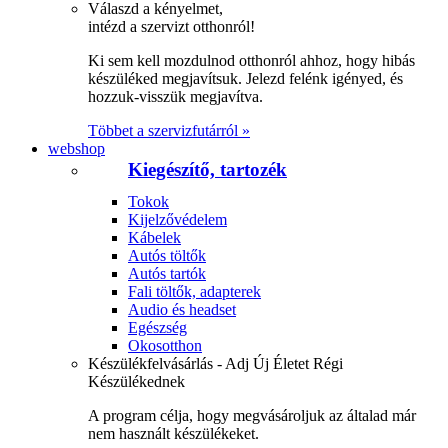
Válaszd a kényelmet,
intézd a szervizt otthonról!
Ki sem kell mozdulnod otthonról ahhoz, hogy hibás
készüléked megjavítsuk. Jelezd felénk igényed, és
hozzuk-visszük megjavítva.
Többet a szervizfutárról »
webshop
Kiegészítő, tartozék
Tokok
Kijelzővédelem
Kábelek
Autós töltők
Autós tartók
Fali töltők, adapterek
Audio és headset
Egészség
Okosotthon
Készülékfelvásárlás - Adj Új Életet Régi
Készülékednek
A program célja, hogy megvásároljuk az általad már
nem használt készülékeket.