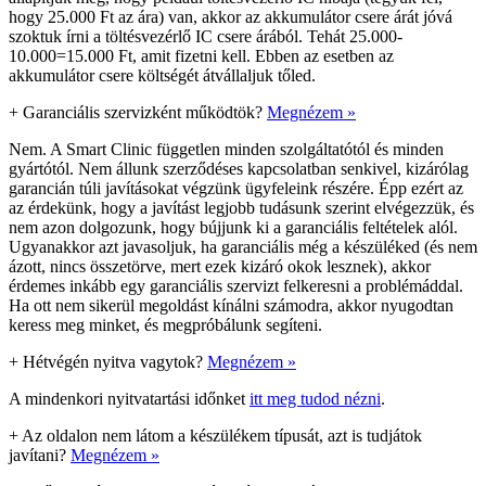
hogy 25.000 Ft az ára) van, akkor az akkumulátor csere árát jóvá
szoktuk írni a töltésvezérlő IC csere árából. Tehát 25.000-
10.000=15.000 Ft, amit fizetni kell. Ebben az esetben az
akkumulátor csere költségét átvállaljuk tőled.
+
Garanciális szervizként működtök?
Megnézem »
Nem. A Smart Clinic független minden szolgáltatótól és minden
gyártótól. Nem állunk szerződéses kapcsolatban senkivel, kizárólag
garancián túli javításokat végzünk ügyfeleink részére. Épp ezért az
az érdekünk, hogy a javítást legjobb tudásunk szerint elvégezzük, és
nem azon dolgozunk, hogy bújjunk ki a garanciális feltételek alól.
Ugyanakkor azt javasoljuk, ha garanciális még a készüléked (és nem
ázott, nincs összetörve, mert ezek kizáró okok lesznek), akkor
érdemes inkább egy garanciális szervizt felkeresni a problémáddal.
Ha ott nem sikerül megoldást kínálni számodra, akkor nyugodtan
keress meg minket, és megpróbálunk segíteni.
+
Hétvégén nyitva vagytok?
Megnézem »
A mindenkori nyitvatartási időnket
itt meg tudod nézni
.
+
Az oldalon nem látom a készülékem típusát, azt is tudjátok
javítani?
Megnézem »