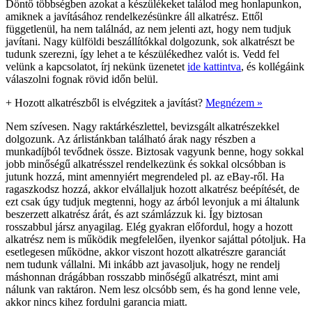
Döntő többségben azokat a készülékeket találod meg honlapunkon,
amiknek a javításához rendelkezésünkre áll alkatrész. Ettől
függetlenül, ha nem találnád, az nem jelenti azt, hogy nem tudjuk
javítani. Nagy külföldi beszállítókkal dolgozunk, sok alkatrészt be
tudunk szerezni, így lehet a te készülékedhez valót is. Vedd fel
velünk a kapcsolatot, írj nekünk üzenetet
ide kattintva
, és kollégáink
válaszolni fognak rövid időn belül.
+
Hozott alkatrészből is elvégzitek a javítást?
Megnézem »
Nem szívesen. Nagy raktárkészlettel, bevizsgált alkatrészekkel
dolgozunk. Az árlistánkban található árak nagy részben a
munkadíjból tevődnek össze. Biztosak vagyunk benne, hogy sokkal
jobb minőségű alkatrésszel rendelkezünk és sokkal olcsóbban is
jutunk hozzá, mint amennyiért megrendeled pl. az eBay-ről. Ha
ragaszkodsz hozzá, akkor elvállaljuk hozott alkatrész beépítését, de
ezt csak úgy tudjuk megtenni, hogy az árból levonjuk a mi általunk
beszerzett alkatrész árát, és azt számlázzuk ki. Így biztosan
rosszabbul jársz anyagilag. Elég gyakran előfordul, hogy a hozott
alkatrész nem is működik megfelelően, ilyenkor sajáttal pótoljuk. Ha
esetlegesen működne, akkor viszont hozott alkatrészre garanciát
nem tudunk vállalni. Mi inkább azt javasoljuk, hogy ne rendelj
máshonnan drágábban rosszabb minőségű alkatrészt, mint ami
nálunk van raktáron. Nem lesz olcsóbb sem, és ha gond lenne vele,
akkor nincs kihez fordulni garancia miatt.