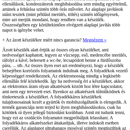
ellenállások, kondenzátorok meghibásodása sem mindig egyértelmű,
aminek a feltárása szintén több órás művelet. Az alaplapi javítások
utáni tesztek (mint például merülés, töltés) szintén időigényesek,
mire azt merjük mondani, hogy rendben van a készülék.
Összességében egy körültekintően elvégzett alaplapi javítás több
napot is igénybe vehet.
+
Az ázott készülékre miért nincs garancia?
Megnézem »
Ázott készülék alatt értjük az összes olyan készüléket, ami
nedvességet kaphatott, legyen az vízcsepp, eső, medencébe merülés,
ráfolyt a kávé, beleesett a wc-be, lecsapódott benne a fürdőszoba
pára, ... stb. Az összes ilyen eset azt eredményezi, hogy a készülék
belsejében korróziós folyamatok indulnak meg. A folyadékok vezető
képességgel rendelkeznek. Az elektromosság mindig a legkisebb
ellenállás felé közlekedik. Így ha nedvesség éri a készüléket, akkor
az elektromos áram olyan alkatrészek között hoz létre kapcsolatot,
ami nem egy tervezett eset. Ilyenkor az alkatrészek túlműködnek és
tönkreteszik a készüléket. A folyadékkáros készülékek
tulajdonosainak kezét a gyártók és mobilszolgáltatók is elengedik. A
termék garanciája nem terjed ki ilyen meghibásodásokra, csak ha
kötöttek rá ilyen jellegű biztosítást korábban. Amit mi tudunk tenni,
hogy ezt az oxidációs folyamatot megpróbáljuk lelassítani. A
folyadékkáros alkatrészeket áttakarítjuk, illetve indokolt esetben
cseréljük. Az alaplapot ultrahangos mosóval szintén megtisztítjuk az