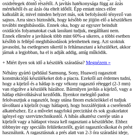
oxidrétegek döntő részétől. A javítás hatékonysága függ az ázás
mértékétől és az ázás óta eltelt időtől. Épp emiatt nincs előre
kalkulált ár, mivel minden helyzet más, sok befolyásoló tényező van
sajnos. Arra sincs biztosíték, hogy később ne jöjjön elő a készüléken
további meghibásodás. Ennek oka, hogy az egyszer beindult
oxidációs folyamatokat csak lassítani tudjuk, megállítani nem.
Ennek ellenére a javítások több mint 60%-a sikeres, a többi esetben
később is fellépő meghibásodások jelenhetnek meg. Azt szoktuk
javasolni, ha esetlegesen sikerül is feltámasztani a készüléket, akkor
járnak a legjobban, ha el is adják addig, amíg működik.
+
Miért ilyen sok idő a készülék száradása?
Megnézem »
Néhány gyártó (például Samsung, Sony, Huawei) ragasztott
konstrukciójú készülékeket dob a piacra. Ezekről azt érdemes tudni,
hogy a kijelző és a hátlap is egy vékony ragasztó réteggel (2-3 mm)
van rögzítve a készülék házához. Bármilyen javítás a kijelző, vagy a
hátlap eltávolításával kezdődik. Ilyenkor melegítő padon
felolvasztjuk a ragasztót, hogy utána finom eszközökkel el tudjuk
távolítani a kijelzőt (vagy hátlapot), hogy hozzáférjünk a cserélendő
alkatrészhez. Ez a művelet nagyfokú precizitást és sok gyakorlatot
igényel egy szerviztechnikustól. A hibás alkatrész cseréje után a
kijelzőt vagy a hátlapot vissza kell ragasztani a készülékbe. Ehhez
többnyire egy speciális felületkezelőt, gyári ragasztócsíkokat és prést
használunk. A ragasztásnak a prés alatt van 2-3 óra száradási ideje,