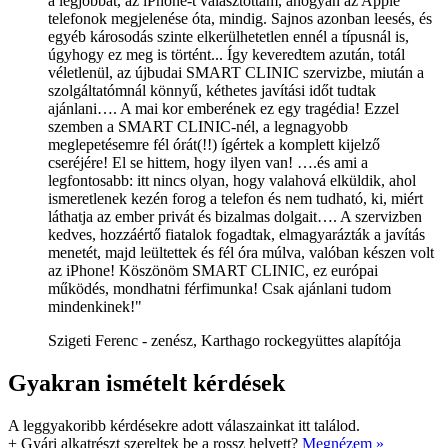
a legjobbat, az iPhone-t választottam, ahogyan az Apple
telefonok megjelenése óta, mindig. Sajnos azonban leesés, és
egyéb károsodás szinte elkerülhetetlen ennél a típusnál is,
úgyhogy ez meg is történt... Így keveredtem azután, totál
véletlenül, az újbudai SMART CLINIC szervizbe, miután a
szolgáltatómnál könnyű, kéthetes javítási időt tudtak
ajánlani…. A mai kor emberének ez egy tragédia! Ezzel
szemben a SMART CLINIC-nél, a legnagyobb
meglepetésemre fél órát(!!) ígértek a komplett kijelző
cseréjére! El se hittem, hogy ilyen van! ….és ami a
legfontosabb: itt nincs olyan, hogy valahová elküldik, ahol
ismeretlenek kezén forog a telefon és nem tudható, ki, miért
láthatja az ember privát és bizalmas dolgait…. A szervizben
kedves, hozzáértő fiatalok fogadtak, elmagyarázták a javítás
menetét, majd leültettek és fél óra múlva, valóban készen volt
az iPhone! Köszönöm SMART CLINIC, ez európai
működés, mondhatni férfimunka! Csak ajánlani tudom
mindenkinek!"
Szigeti Ferenc - zenész, Karthago rockegyüttes alapítója
Gyakran ismételt kérdések
A leggyakoribb kérdésekre adott válaszainkat itt találod.
+
Gyári alkatrészt szereltek be a rossz helyett?
Megnézem »