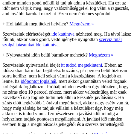
amikor minden gond nélkül ki tudjuk adni a készüléket. Ha ezt az
időt nem várjuk meg, nagy valószínűséggel el fog válni a ragasztás,
ami további károkat okozhat. Ezen nem érdemes spórolni.
+
Hol talállak meg titeket helyileg?
Megnézem »
Szervizeink elérhetőségét
ide kattintva
nézheted meg. Ha távol laksz
tőlünk, akkor sincs gond, vedd igénybe nyugodtan
szerviz futár
szolgáltatásunkat ide kattintva
.
+
Nyitvatartási időn belül bármikor mehetek?
Megnézem »
Szervizeink nyitvatartási idejét
itt tudod megtekinteni
. Ebben az
időszakban bármikor bejöhetsz hozzánk, pár percen belül biztosan
sorra kerülsz, nem kell sokat várni a kiszolgálásra. A legjobb az
lenne, ha
időpontot foglalnál
, mert akkor garantáltan veled fognak
kollégáink foglalkozni. Próbálj minden esetben úgy időzíteni, hogy
ne zárás előtt 10 perccel érkezz, mert akkor valószínűleg már csak
következő nap fogunk tudni nekiállni a készülék javításának. Ha
zárás előtt legkésőbb 1 órával megérkezel, akkor nagy esély van rá,
hogy még zárásig be tudjuk vállalni a készüléket úgy, hogy még
akkor el is tudod vinni. Természetesen a javítási időt mindig a
helyszínen tudjuk pontosan megállapítani. A javítási idő minden
esetben függ a meghibásodás jellegétől és a szerviz terheltségétől.