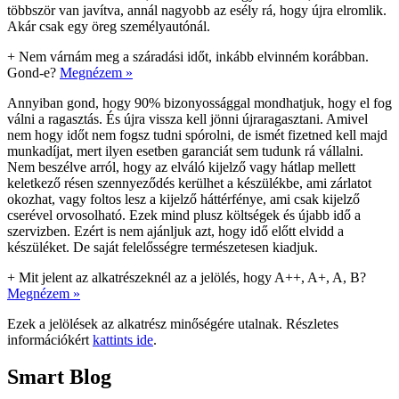
többször van javítva, annál nagyobb az esély rá, hogy újra elromlik.
Akár csak egy öreg személyautónál.
+
Nem várnám meg a száradási időt, inkább elvinném korábban.
Gond-e?
Megnézem »
Annyiban gond, hogy 90% bizonyossággal mondhatjuk, hogy el fog
válni a ragasztás. És újra vissza kell jönni újraragasztani. Amivel
nem hogy időt nem fogsz tudni spórolni, de ismét fizetned kell majd
munkadíjat, mert ilyen esetben garanciát sem tudunk rá vállalni.
Nem beszélve arról, hogy az elváló kijelző vagy hátlap mellett
keletkező résen szennyeződés kerülhet a készülékbe, ami zárlatot
okozhat, vagy foltos lesz a kijelző háttérfénye, ami csak kijelző
cserével orvosolható. Ezek mind plusz költségek és újabb idő a
szervizben. Ezért is nem ajánljuk azt, hogy idő előtt elvidd a
készüléket. De saját felelősségre természetesen kiadjuk.
+
Mit jelent az alkatrészeknél az a jelölés, hogy A++, A+, A, B?
Megnézem »
Ezek a jelölések az alkatrész minőségére utalnak. Részletes
információkért
kattints ide
.
Smart Blog