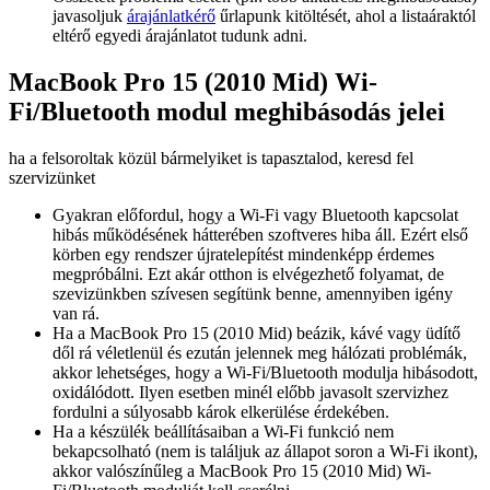
javasoljuk
árajánlatkérő
űrlapunk kitöltését, ahol a listaáraktól
eltérő egyedi árajánlatot tudunk adni.
MacBook Pro 15 (2010 Mid) Wi-
Fi/Bluetooth modul meghibásodás jelei
ha a felsoroltak közül bármelyiket is tapasztalod, keresd fel
szervizünket
Gyakran előfordul, hogy a Wi-Fi vagy Bluetooth kapcsolat
hibás működésének hátterében szoftveres hiba áll. Ezért első
körben egy rendszer újratelepítést mindenképp érdemes
megpróbálni. Ezt akár otthon is elvégezhető folyamat, de
szevizünkben szívesen segítünk benne, amennyiben igény
van rá.
Ha a MacBook Pro 15 (2010 Mid) beázik, kávé vagy üdítő
dől rá véletlenül és ezután jelennek meg hálózati problémák,
akkor lehetséges, hogy a Wi-Fi/Bluetooth modulja hibásodott,
oxidálódott. Ilyen esetben minél előbb javasolt szervizhez
fordulni a súlyosabb károk elkerülése érdekében.
Ha a készülék beállításaiban a Wi-Fi funkció nem
bekapcsolható (nem is találjuk az állapot soron a Wi-Fi ikont),
akkor valószínűleg a MacBook Pro 15 (2010 Mid) Wi-