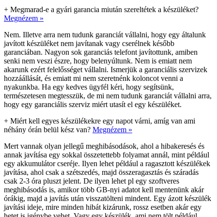
+
Megmarad-e a gyári garancia miután szereltétek a készüléket?
Megnézem »
Nem. Illetve arra nem tudunk garanciát vállalni, hogy egy általunk
javított készüléket nem javítanak vagy cserélnek később
garanciában. Nagyon sok garanciás telefont javítottunk, amiben
senki nem veszi észre, hogy belenyúltunk. Nem is emiatt nem
akarunk ezért felelősséget vállalni. Ismerjük a garanciális szervizek
hozzáállását, és emiatt mi nem szeretnénk koloncot venni a
nyakunkba. Ha egy kedves ügyfél kéri, hogy segítsünk,
természetesen megtesszük, de mi nem tudunk garanciát vállalni arra,
hogy egy garanciális szerviz miért utasít el egy készüléket.
+
Miért kell egyes készülékekre egy napot várni, amíg van ami
néhány órán belül kész van?
Megnézem »
Mert vannak olyan jellegű meghibásodások, ahol a hibakeresés és
annak javítása egy sokkal összetettebb folyamat annál, mint például
egy akkumulátor cseréje. Ilyen lehet például a ragasztott készülékek
javítása, ahol csak a szétszedés, majd összeragasztás és száradás
csak 2-3 óra pluszt jelent. De ilyen lehet pl egy szoftveres
meghibásodás is, amikor több GB-nyi adatot kell mentenünk akár
órákig, majd a javítás után visszatölteni mindent. Egy ázott készülék
javítási ideje, mire minden hibát kizárunk, rossz esetben akár egy
hetet is igénybe vehet. Vagy egy készülék, ami nem tölt például.