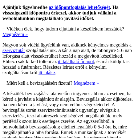
Ajánljuk figyelmedbe
az időpontfoglalás lehetőségét
. Ha
visszaigazolt időpontra érkezel, akkor tudjuk vállalni a
weboldalunkon megtalálható javítási időket.
+
Vidéken élek, hogy tudom eljuttatni a készülékem hozzátok?
Megnézem »
Nagyon sok vidéki ügyfelünk van, akiknek kényelmes megoldás a
szervizfutár
szolgáltatásunk. Akár 3 nap alatt, de többnyire 5-6 nap
leforgása alatt visszakerülhet hozzád a megjavított készüléked.
Ehhez csak ki kell tölteni az
itt található űrlapot
, és már küldjük is
hozzád a futárunkat. Részletes leírást erről a kényelmi
szolgáltatásunkról
itt találsz
.
+
Miért kell a bevizsgálásért fizetni?
Megnézem »
A készülék bevizsgálása alapvetően ingyenes abban az esetben, ha
kéred a javítást a kiajánlott ár alapján. Bevizsgálás akkor díjköteles,
ha nem kéred a javítást, vagy nem velünk végezteted el. A
bevizsgálás során szerviztechnikusaink ugyanúgy elvégzik a
szervizelést, teszt alkatrészek segítségével megállapítják, mely
perifériák szorulnak esetleges cserére. Az egyszerűbbtől a
bonyolultabb bevizsgálásokig eltelhet legalább 0,5-3 óra is, mire
megállapítható a hiba forrása. Ennek a munkadíjnak a töredékét
szoktuk bevizsgálás gyanánt kiszámlázni, ha mégsem kéred a