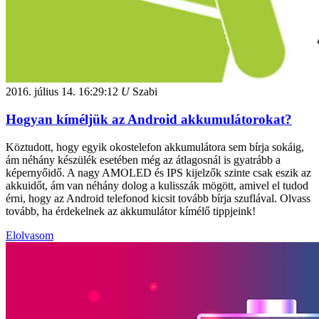
2016. július 14.
16:29:12
U
Szabi
Hogyan kíméljük az Android akkumulátorokat?
Köztudott, hogy egyik okostelefon akkumulátora sem bírja sokáig,
ám néhány készülék esetében még az átlagosnál is gyatrább a
képernyőidő. A nagy AMOLED és IPS kijelzők szinte csak eszik az
akkuidőt, ám van néhány dolog a kulisszák mögött, amivel el tudod
érni, hogy az Android telefonod kicsit tovább bírja szuflával. Olvass
tovább, ha érdekelnek az akkumulátor kímélő tippjeink!
Elolvasom