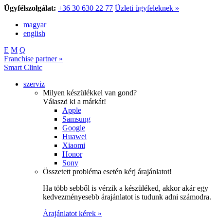
Ügyfélszolgálat:
+36 30 630 22 77
Üzleti ügyfeleknek »
magyar
english
E
M
Q
Franchise partner »
Smart Clinic
szerviz
Milyen készülékkel van gond?
Válaszd ki a márkát!
Apple
Samsung
Google
Huawei
Xiaomi
Honor
Sony
Összetett probléma esetén kérj árajánlatot!
Ha több sebből is vérzik a készüléked, akkor akár egy
kedvezményesebb árajánlatot is tudunk adni számodra.
Árajánlatot kérek »