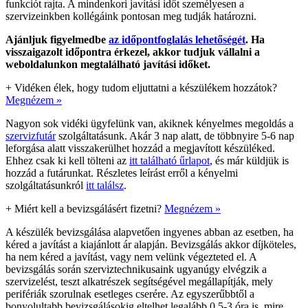
funkciót rajta. A mindenkori javítási időt személyesen a
szervizeinkben kollégáink pontosan meg tudják határozni.
Ajánljuk figyelmedbe
az időpontfoglalás lehetőségét
. Ha
visszaigazolt időpontra érkezel, akkor tudjuk vállalni a
weboldalunkon megtalálható javítási időket.
+
Vidéken élek, hogy tudom eljuttatni a készülékem hozzátok?
Megnézem »
Nagyon sok vidéki ügyfelünk van, akiknek kényelmes megoldás a
szervizfutár
szolgáltatásunk. Akár 3 nap alatt, de többnyire 5-6 nap
leforgása alatt visszakerülhet hozzád a megjavított készüléked.
Ehhez csak ki kell tölteni az
itt található űrlapot
, és már küldjük is
hozzád a futárunkat. Részletes leírást erről a kényelmi
szolgáltatásunkról
itt találsz
.
+
Miért kell a bevizsgálásért fizetni?
Megnézem »
A készülék bevizsgálása alapvetően ingyenes abban az esetben, ha
kéred a javítást a kiajánlott ár alapján. Bevizsgálás akkor díjköteles,
ha nem kéred a javítást, vagy nem velünk végezteted el. A
bevizsgálás során szerviztechnikusaink ugyanúgy elvégzik a
szervizelést, teszt alkatrészek segítségével megállapítják, mely
perifériák szorulnak esetleges cserére. Az egyszerűbbtől a
bonyolultabb bevizsgálásokig eltelhet legalább 0,5-3 óra is, mire