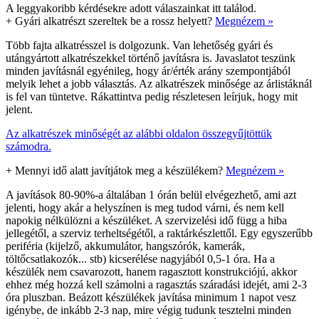
A leggyakoribb kérdésekre adott válaszainkat itt találod.
+
Gyári alkatrészt szereltek be a rossz helyett?
Megnézem »
Több fajta alkatrésszel is dolgozunk. Van lehetőség gyári és
utángyártott alkatrészekkel történő javításra is. Javaslatot teszünk
minden javításnál egyénileg, hogy ár/érték arány szempontjából
melyik lehet a jobb választás. Az alkatrészek minősége az árlistáknál
is fel van tüntetve. Rákattintva pedig részletesen leírjuk, hogy mit
jelent.
Az alkatrészek minőségét az alábbi oldalon összegyűjtöttük
számodra.
+
Mennyi idő alatt javítjátok meg a készülékem?
Megnézem »
A javítások 80-90%-a általában 1 órán belül elvégezhető, ami azt
jelenti, hogy akár a helyszínen is meg tudod várni, és nem kell
napokig nélkülözni a készüléket. A szervizelési idő függ a hiba
jellegétől, a szerviz terheltségétől, a raktárkészlettől. Egy egyszerűbb
periféria (kijelző, akkumulátor, hangszórók, kamerák,
töltőcsatlakozók... stb) kicserélése nagyjából 0,5-1 óra. Ha a
készülék nem csavarozott, hanem ragasztott konstrukciójú, akkor
ehhez még hozzá kell számolni a ragasztás száradási idejét, ami 2-3
óra pluszban. Beázott készülékek javítása minimum 1 napot vesz
igénybe, de inkább 2-3 nap, mire végig tudunk tesztelni minden