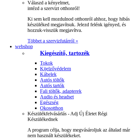
Válaszd a kényelmet,
intézd a szervizt otthonról!
Ki sem kell mozdulnod otthonról ahhoz, hogy hibás
készüléked megjavítsuk. Jelezd felénk igényed, és
hozzuk-visszük megjavítva.
Többet a szervizfutárról »
webshop
Kiegészítő, tartozék
Tokok
Kijelzővédelem
Kábelek
Autós töltők
Autós tartók
Fali töltők, adapterek
Audio és headset
Egészség
Okosotthon
Készülékfelvásárlás - Adj Új Életet Régi
Készülékednek
A program célja, hogy megvásároljuk az általad már
nem használt készülékeket.