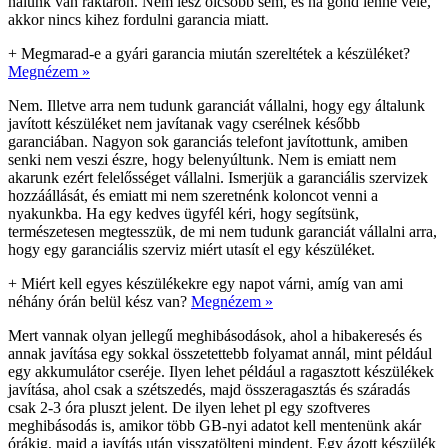
nálunk van raktáron. Nem lesz olcsóbb sem, és ha gond lenne vele,
akkor nincs kihez fordulni garancia miatt.
+
Megmarad-e a gyári garancia miután szereltétek a készüléket?
Megnézem »
Nem. Illetve arra nem tudunk garanciát vállalni, hogy egy általunk
javított készüléket nem javítanak vagy cserélnek később
garanciában. Nagyon sok garanciás telefont javítottunk, amiben
senki nem veszi észre, hogy belenyúltunk. Nem is emiatt nem
akarunk ezért felelősséget vállalni. Ismerjük a garanciális szervizek
hozzáállását, és emiatt mi nem szeretnénk koloncot venni a
nyakunkba. Ha egy kedves ügyfél kéri, hogy segítsünk,
természetesen megtesszük, de mi nem tudunk garanciát vállalni arra,
hogy egy garanciális szerviz miért utasít el egy készüléket.
+
Miért kell egyes készülékekre egy napot várni, amíg van ami
néhány órán belül kész van?
Megnézem »
Mert vannak olyan jellegű meghibásodások, ahol a hibakeresés és
annak javítása egy sokkal összetettebb folyamat annál, mint például
egy akkumulátor cseréje. Ilyen lehet például a ragasztott készülékek
javítása, ahol csak a szétszedés, majd összeragasztás és száradás
csak 2-3 óra pluszt jelent. De ilyen lehet pl egy szoftveres
meghibásodás is, amikor több GB-nyi adatot kell mentenünk akár
órákig, majd a javítás után visszatölteni mindent. Egy ázott készülék