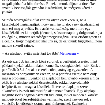
megállapítható a hiba forrása. Ennek a munkadíjnak a töredékét
szoktuk bevizsgálás gyanánt kiszámlázni, ha mégsem kéred a
javítást.
Szintén bevizsgálási díjat kérünk olyan esetekben is, ha a
készülékről megállapítjuk, hogy nem javítható, vagy gazdaságilag
nem éri meg a javítás. Erre azért van szükség, mert mire egy
készülékről ezt ki merjük jelenteni, sokszor napokig dolgoznak rajta
kollégáink, minden lehetőséget megvizsgálva. Hisz elsődlegesen az
a célunk, hogy megoldást találjunk rá, de ez tőlünk függetlenül nem
mindig sikerül sajnos.
+
Az alaplapi javítás miért tart tovább?
Megnézem »
Az egyszerűbb javítások közé soroljuk a perifériák cseréjét, mint
például kijelző, akkumulátor, kamerák, szalagkábelek... stb. Ezek a
perifériák 0,5-1 óra alatt cserélhetőek, aránylag egyszerűen. A
rosszabb és bonyolultabb eset az, ha a periféria cseréje nem oldja
meg a problémát. Ilyenkor az alaplapon kell tovább keresni a hiba
okát. Egy alaplap sokkal összetettebb, sokkal bonyolultabb
felépítésű, mint maga a készülék. Illetve az alaplapra szerelt
alkatrészek is csak mikroszkóp alatt mozdíthatóak. Egy alaplapi
meghibásodás nagyon összetett tud lenni, mivel minden alkatrész
mindegyikkel összefüggésben van szinte, ezért nagyon sok a
variációs lehetőségek száma, ami tönkremehet. Ezeknek a