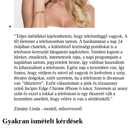
"Teljes mértékkel kijelenthetem, hogy telefonfüggő vagyok. A
fél életemet a telefonomban tartom. A barátaimmal a nap 24
órájában chatelek, a különböző közösségi portálokat is a
telefonon keresztül látogatom napközben. Smsben kapom a
híreket, emailezek, internetezek rajta, a napi programjaim a
naptárban tartom, jegyzetelek benne, így valóban használom
és kihasználom a telefonom. Egész nap a kezemben van, így
fontos, hogy védjem és mivel nő vagyok és kedvelem a szép,
divatos dolgokat, ezért szeretem, ha a telefonom is divatosan
van "öltöztetve". Ezért választottam a pink és rózsaarany
színű Incipio Edge Chrome iPhone 6 tokot. Szeretem az arany
színt és ezzel a tokkal a telefonom is egy ékszerré vált a
kezemben amellett, hogy védve is van a sérülésektől."
Zimány Linda - modell, műsorvezető
Gyakran ismételt kérdések