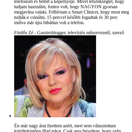
telefonom és betört a képernyője. Mivel létszükséglet, hogy
tudjam használni, fontos volt, hogy NAGYON gyorsan
megjavítsa valaki. Felhívtam a Smart Clinicet, hogy most meg
tudják-e csinálni, 15 perccel később fogadtak és 30 perc
múlva már újra hibátlan volt a telefon.
Fördős Zé - Gasztroblogger, televíziós műsorvezető, szerző
Én már nagy árat fizettem azért, mert nem választottam
körültekintően iPad tokot. Csak arra figyeltem, hogy szép