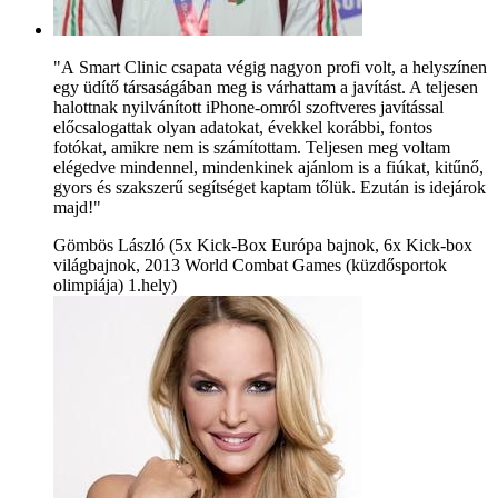
"A Smart Clinic csapata végig nagyon profi volt, a helyszínen
egy üdítő társaságában meg is várhattam a javítást. A teljesen
halottnak nyilvánított iPhone-omról szoftveres javítással
előcsalogattak olyan adatokat, évekkel korábbi, fontos
fotókat, amikre nem is számítottam. Teljesen meg voltam
elégedve mindennel, mindenkinek ajánlom is a fiúkat, kitűnő,
gyors és szakszerű segítséget kaptam tőlük. Ezután is idejárok
majd!"
Gömbös László (5x Kick-Box Európa bajnok, 6x Kick-box
világbajnok, 2013 World Combat Games (küzdősportok
olimpiája) 1.hely)