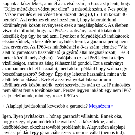
kapnak a készülékek, aminél a az első szám, a 6-os azt jelenti, hogy
"Teljes mértékben védett por ellen", a második szám, a 7-es pedig
"Vízbe merülés ellen védett korlátozott ideig (0,15–1 m között 30
percig)". Azt érdemes ehhez hozzátenni, hogy laboratóriumi
körülmények között érvényesek ezek a megállapítások. Az életben
viszont előfordul, hogy az IP67-es szabvány szerint kialakított
készülék épp úgy be tud ázni. Ilyenkor a folyadékjelző indikátorok
elszíneződnek, a készülékbe foyladék kerül, a garancia pedig nem
lesz érvényes. Az IP68-as minősítésnél a 8-as szám jelentése "Víz
alatt folyamatosan használható (a gyártó által meghatározott, 1 és 3
méter közötti mélységben)". Valójában ez az IP68 jelenti a teljes
vízállóságot, amire az átlag felhasználó gondol. Ezt a szabványt
azonban nem lehet használni, mert akkor például hogy szólna egy
beszédhangszóró? Sehogy. Épp úgy lehetne használni, mint a víz
alatti telefonálásnál. Ezeket a szabványokat laboratóriumi
körülmények között mérik, ezért szervizelés után ez az IP minősítés
nem állhat fent a továbbiakban. Persze legyen inkább egy nem IP67-
es jó telefonunk, mint egy rossz IP67-es.
+
Alaplapi javításoknál kevesebb a garancia?
Megnézem »
Igen. Ilyen javításokra 1 hónap garanciát vállalunk. Ennek oka,
hogy ez egy olyan mértékű beavatkozás a készülékbe, ami a
későbbiekben okozhat további problémát is. Alapvetően alaplapi
javítást például egy garanciális szerviz nem is vállal (nem is tud).