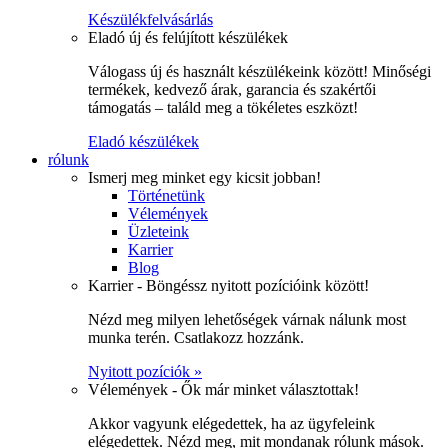
Készülékfelvásárlás
Eladó új és felújított készülékek
Válogass új és használt készülékeink között! Minőségi
termékek, kedvező árak, garancia és szakértői
támogatás – találd meg a tökéletes eszközt!
Eladó készülékek
rólunk
Ismerj meg minket egy kicsit jobban!
Történetünk
Vélemények
Üzleteink
Karrier
Blog
Karrier - Böngéssz nyitott pozícióink között!
Nézd meg milyen lehetőségek várnak nálunk most
munka terén. Csatlakozz hozzánk.
Nyitott pozíciók »
Vélemények - Ők már minket választottak!
Akkor vagyunk elégedettek, ha az ügyfeleink
elégedettek. Nézd meg, mit mondanak rólunk mások.