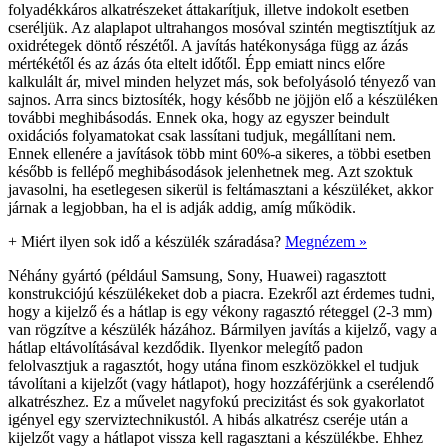
folyadékkáros alkatrészeket áttakarítjuk, illetve indokolt esetben
cseréljük. Az alaplapot ultrahangos mosóval szintén megtisztítjuk az
oxidrétegek döntő részétől. A javítás hatékonysága függ az ázás
mértékétől és az ázás óta eltelt időtől. Épp emiatt nincs előre
kalkulált ár, mivel minden helyzet más, sok befolyásoló tényező van
sajnos. Arra sincs biztosíték, hogy később ne jöjjön elő a készüléken
további meghibásodás. Ennek oka, hogy az egyszer beindult
oxidációs folyamatokat csak lassítani tudjuk, megállítani nem.
Ennek ellenére a javítások több mint 60%-a sikeres, a többi esetben
később is fellépő meghibásodások jelenhetnek meg. Azt szoktuk
javasolni, ha esetlegesen sikerül is feltámasztani a készüléket, akkor
járnak a legjobban, ha el is adják addig, amíg működik.
+
Miért ilyen sok idő a készülék száradása?
Megnézem »
Néhány gyártó (például Samsung, Sony, Huawei) ragasztott
konstrukciójú készülékeket dob a piacra. Ezekről azt érdemes tudni,
hogy a kijelző és a hátlap is egy vékony ragasztó réteggel (2-3 mm)
van rögzítve a készülék házához. Bármilyen javítás a kijelző, vagy a
hátlap eltávolításával kezdődik. Ilyenkor melegítő padon
felolvasztjuk a ragasztót, hogy utána finom eszközökkel el tudjuk
távolítani a kijelzőt (vagy hátlapot), hogy hozzáférjünk a cserélendő
alkatrészhez. Ez a művelet nagyfokú precizitást és sok gyakorlatot
igényel egy szerviztechnikustól. A hibás alkatrész cseréje után a
kijelzőt vagy a hátlapot vissza kell ragasztani a készülékbe. Ehhez