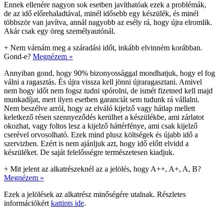
Ennek ellenére nagyon sok esetben javíthatóak ezek a problémák,
de az idő előrehaladtával, minél idősebb egy készülék, és minél
többször van javítva, annál nagyobb az esély rá, hogy újra elromlik.
Akár csak egy öreg személyautónál.
+
Nem várnám meg a száradási időt, inkább elvinném korábban.
Gond-e?
Megnézem »
Annyiban gond, hogy 90% bizonyossággal mondhatjuk, hogy el fog
válni a ragasztás. És újra vissza kell jönni újraragasztani. Amivel
nem hogy időt nem fogsz tudni spórolni, de ismét fizetned kell majd
munkadíjat, mert ilyen esetben garanciát sem tudunk rá vállalni.
Nem beszélve arról, hogy az elváló kijelző vagy hátlap mellett
keletkező résen szennyeződés kerülhet a készülékbe, ami zárlatot
okozhat, vagy foltos lesz a kijelző háttérfénye, ami csak kijelző
cserével orvosolható. Ezek mind plusz költségek és újabb idő a
szervizben. Ezért is nem ajánljuk azt, hogy idő előtt elvidd a
készüléket. De saját felelősségre természetesen kiadjuk.
+
Mit jelent az alkatrészeknél az a jelölés, hogy A++, A+, A, B?
Megnézem »
Ezek a jelölések az alkatrész minőségére utalnak. Részletes
információkért
kattints ide
.