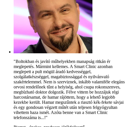
"Boltokban és javító műhelyekben manapság ritkán ér
meglepetés. Mármint kellemes. A Smart Clinic azonban
meglepett a pult mögül áradó kedvességgel,
szolgálatkészséggel, magabiztossággal és nyilvánvaló
szakértelemmel. Nem is szerviznek, inkább valamiféle elegáns
orvosi rendelőnek tűnt a helyiség, ahol csupa rokonszenves,
megbízható doktor dolgozik. Félve vittem be hozzájuk régi
harcostársamat, de hamar rájöttem, hogy a lehető legjobb
kezekbe került. Hamar megszűntek a riasztó kék-fekete sávjai
és egy gondosan végzett műtét után teljesen felgyógyultan
vihettem haza ismét. Azóta benne van a Smart Clinic
telefonszáma is...!"