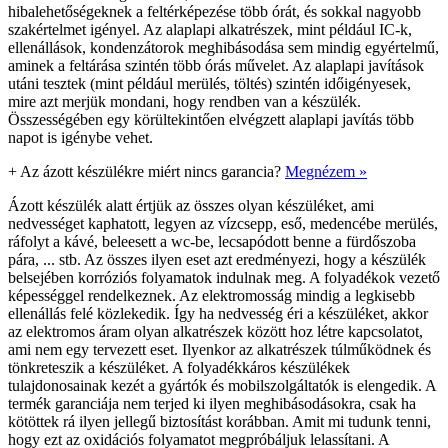
hibalehetőségeknek a feltérképezése több órát, és sokkal nagyobb
szakértelmet igényel. Az alaplapi alkatrészek, mint például IC-k,
ellenállások, kondenzátorok meghibásodása sem mindig egyértelmű,
aminek a feltárása szintén több órás művelet. Az alaplapi javítások
utáni tesztek (mint például merülés, töltés) szintén időigényesek,
mire azt merjük mondani, hogy rendben van a készülék.
Összességében egy körültekintően elvégzett alaplapi javítás több
napot is igénybe vehet.
+
Az ázott készülékre miért nincs garancia?
Megnézem »
Ázott készülék alatt értjük az összes olyan készüléket, ami
nedvességet kaphatott, legyen az vízcsepp, eső, medencébe merülés,
ráfolyt a kávé, beleesett a wc-be, lecsapódott benne a fürdőszoba
pára, ... stb. Az összes ilyen eset azt eredményezi, hogy a készülék
belsejében korróziós folyamatok indulnak meg. A folyadékok vezető
képességgel rendelkeznek. Az elektromosság mindig a legkisebb
ellenállás felé közlekedik. Így ha nedvesség éri a készüléket, akkor
az elektromos áram olyan alkatrészek között hoz létre kapcsolatot,
ami nem egy tervezett eset. Ilyenkor az alkatrészek túlműködnek és
tönkreteszik a készüléket. A folyadékkáros készülékek
tulajdonosainak kezét a gyártók és mobilszolgáltatók is elengedik. A
termék garanciája nem terjed ki ilyen meghibásodásokra, csak ha
kötöttek rá ilyen jellegű biztosítást korábban. Amit mi tudunk tenni,
hogy ezt az oxidációs folyamatot megpróbáljuk lelassítani. A