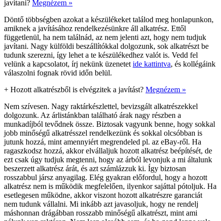
javítani?
Megnézem »
Döntő többségben azokat a készülékeket találod meg honlapunkon,
amiknek a javításához rendelkezésünkre áll alkatrész. Ettől
függetlenül, ha nem találnád, az nem jelenti azt, hogy nem tudjuk
javítani. Nagy külföldi beszállítókkal dolgozunk, sok alkatrészt be
tudunk szerezni, így lehet a te készülékedhez valót is. Vedd fel
velünk a kapcsolatot, írj nekünk üzenetet
ide kattintva
, és kollégáink
válaszolni fognak rövid időn belül.
+
Hozott alkatrészből is elvégzitek a javítást?
Megnézem »
Nem szívesen. Nagy raktárkészlettel, bevizsgált alkatrészekkel
dolgozunk. Az árlistánkban található árak nagy részben a
munkadíjból tevődnek össze. Biztosak vagyunk benne, hogy sokkal
jobb minőségű alkatrésszel rendelkezünk és sokkal olcsóbban is
jutunk hozzá, mint amennyiért megrendeled pl. az eBay-ről. Ha
ragaszkodsz hozzá, akkor elvállaljuk hozott alkatrész beépítését, de
ezt csak úgy tudjuk megtenni, hogy az árból levonjuk a mi általunk
beszerzett alkatrész árát, és azt számlázzuk ki. Így biztosan
rosszabbul jársz anyagilag. Elég gyakran előfordul, hogy a hozott
alkatrész nem is működik megfelelően, ilyenkor sajáttal pótoljuk. Ha
esetlegesen működne, akkor viszont hozott alkatrészre garanciát
nem tudunk vállalni. Mi inkább azt javasoljuk, hogy ne rendelj
máshonnan drágábban rosszabb minőségű alkatrészt, mint ami