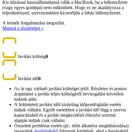
Kis túlzással használhatatlanná válik a MacBook, ha a billentyűzete
(vagy egyes gombjai) nem működnek. Hogy ez ne akadályozza a
teljesítményed, szervizeinkben kicseréljük a hibás billentyűzetet.
A termék forgalmazása megszűnt.
Mutasd a részleteket »
Javítási költség
0
Javítási idő
0
Az ár egy várható javítási költséget jelöl. Részletes és pontos
árajánlatot a javítás teljes költségéről bevizsgálást követően
tudunk adni.
A feltüntetett javítási időt kizárólag időpontfoglalás esetén
tudjuk vállalni. Egyéb esetekben a javítási idő függ a szerviz
kapacitásától és a javítás megkezdését érkezési sorrend
alapján tudjuk csak vállalni.
Összetett probléma esetén (pl.: több alkatrész meghibásodása)
javasoljuk
árajánlatkérő
űrlapunk kitöltését, ahol a listaáraktól