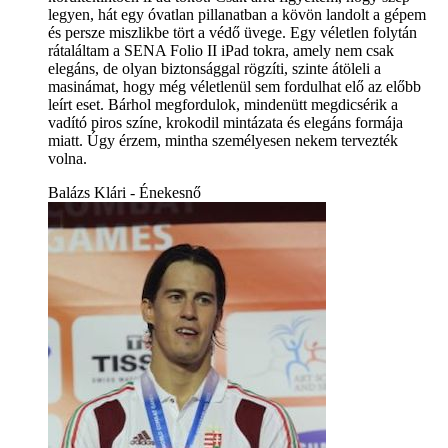
legyen, hát egy óvatlan pillanatban a kövön landolt a gépem
és persze miszlikbe tört a védő üvege. Egy véletlen folytán
rátaláltam a SENA Folio II iPad tokra, amely nem csak
elegáns, de olyan biztonsággal rögzíti, szinte átöleli a
masinámat, hogy még véletlenül sem fordulhat elő az előbb
leírt eset. Bárhol megfordulok, mindenütt megdicsérik a
vadító piros színe, krokodil mintázata és elegáns formája
miatt. Úgy érzem, mintha személyesen nekem tervezték
volna.
Balázs Klári - Énekesnő