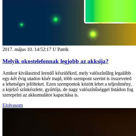
2017. május 10.
14:52:17
U
Patrik
Melyik okostelefonnak legjobb az akksija?
Amikor kiválasztod leendő készüléked, mely valószínűleg legalább
egy-két évig utadon kísér majd, több szempont szerint is összeveted
a lehetséges jelölteket. Ezen szempontok között lehet a teljesítmény,
a kijelző színkészlete, gyártója, de nagy valószínűséggel listádon fog
szerepelni az akkumulátor kapacitása is.
Elolvasom