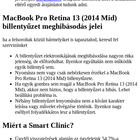
eltérő egyedi árajánlatot tudunk adni.
MacBook Pro Retina 13 (2014 Mid)
billentyűzet meghibásodás jelei
ha a felsoroltak közül bármelyiket is tapasztalod, keresd fel
szervizünket
A billentyűzet elektronikájának meghibásodása nagyon ritka
jelenség, de előfordulhat. Ilyenkor egyáltalán nem működik
egyik billentyű sem.
Nyomásra nem vagy csak nehézkesen érzékel a MacBook
Pro Retina 13 (2014 Mid) billenytűzete.
Ha egyik gombra sem reagál a MacBook Pro Retina 13 (2014
Mid), akkor nem biztos, hogy a billentyűzet a hibás. Lehet
beállítási probléma is.
Néhány billentyűzet lenyomására nem a kívánt karakter
leírása vagy művelet elvégzése történik. Ilyenkor nagy
eséllyel folyadékkáros lesz a billentyűzet.
Miért a Smart Clinic?
Ügyfél visszajelzések alapján az ügyfeleink 54,7%-a