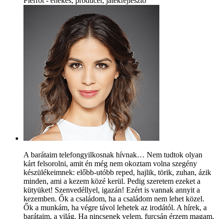
Pierrot - énekes, producer, játékfejlesztő
A barátaim telefongyilkosnak hívnak… Nem tudtok olyan
kárt felsorolni, amit én még nem okoztam volna szegény
készülékeimnek: előbb-utóbb reped, hajlik, törik, zuhan, ázik
minden, ami a kezem közé kerül. Pedig szeretem ezeket a
kütyüket! Szenvedéllyel, igazán! Ezért is vannak annyit a
kezemben. Ők a családom, ha a családom nem lehet közel.
Ők a munkám, ha végre távol lehetek az irodától. A hírek, a
barátaim, a világ. Ha nincsenek velem, furcsán érzem magam,