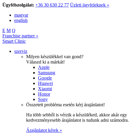
Ügyfélszolgálat:
+36 30 630 22 77
Üzleti ügyfeleknek »
magyar
english
E
M
Q
Franchise partner »
Smart Clinic
szerviz
Milyen készülékkel van gond?
Válaszd ki a márkát!
Apple
Samsung
Google
Huawei
Xiaomi
Honor
Sony
Összetett probléma esetén kérj árajánlatot!
Ha több sebből is vérzik a készüléked, akkor akár egy
kedvezményesebb árajánlatot is tudunk adni számodra.
Árajánlatot kérek »