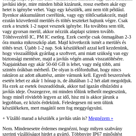
javítási ideje, mire minden hibát kizárunk, rossz esetben akár egy
hetet is igénybe vehet. Vagy egy készülék, ami nem tölt például.
Ilyenkor akkumulátort cserélünk, vagy egy töltőcsatlakozót, majd
ezután közvetlenül merülés és töltés teszteket hajtunk végre. Csak
ezek a tesztek 1-2 napot vesznek igénybe. Ha továbbra sem tölt,
vagy gyorsan merül, akkor nézzük alaplapi szinten tovább.
Töltésvezérlő IC, PM IC esetleg. Ezek cseréje csak önmagában 2-3
óra munka mikroszkóp alatt. Majd következik ismét a merülés és
töltés teszt. Újabb 1-2 nap. Sok készüléknél azzal kell kezdenünk,
hogy visszaállítjuk gyárilag a szoftvert, ami miatt szükség van egy
biztonsági mentésre, majd a javítás végén annak visszatöltésére.
Napjainkban egy akár 50-60 GB is lehet, vagy még több, ami
szintén órákban mérhető. De olyan is előfordulhat, hogy nincs
raktáron az adott alkatrész, amire várnunk kell. Egyedi beszerzések
esetén lehet ez akár 1 hónap is, de általában 1-2 hét alatt megoldjuk.
Ha ezek az esetek összeadódnak, akkor tud igazán elhúzódni a
javítás ideje. Összegezve, mi minden tőlünk telhetőt megteszünk,
hogy minél rövidebb legyen az idő, hisz mi is akkor járunk a
legjobban, ez közös érdekünk. Feleslegesen mi sem ülünk
készülékeken, mert magától nem fog meggyógyulni.
+
Vízálló marad a készülék a javítás után is?
Megnézem »
Nem. Mindenesetre érdemes megnézni, hogy milyen szabvány
szerinti vízállóságot hirdet a gyártó. Többnyire IP67 minősítést