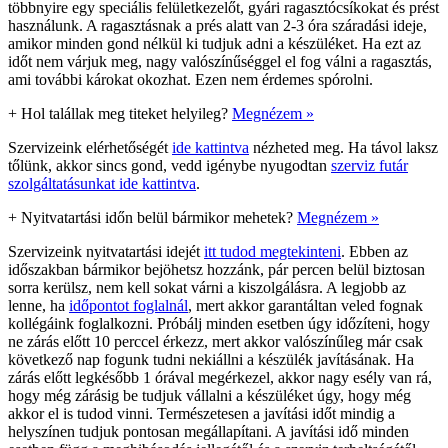
többnyire egy speciális felületkezelőt, gyári ragasztócsíkokat és prést
használunk. A ragasztásnak a prés alatt van 2-3 óra száradási ideje,
amikor minden gond nélkül ki tudjuk adni a készüléket. Ha ezt az
időt nem várjuk meg, nagy valószínűséggel el fog válni a ragasztás,
ami további károkat okozhat. Ezen nem érdemes spórolni.
+
Hol talállak meg titeket helyileg?
Megnézem »
Szervizeink elérhetőségét
ide kattintva
nézheted meg. Ha távol laksz
tőlünk, akkor sincs gond, vedd igénybe nyugodtan
szerviz futár
szolgáltatásunkat ide kattintva
.
+
Nyitvatartási időn belül bármikor mehetek?
Megnézem »
Szervizeink nyitvatartási idejét
itt tudod megtekinteni
. Ebben az
időszakban bármikor bejöhetsz hozzánk, pár percen belül biztosan
sorra kerülsz, nem kell sokat várni a kiszolgálásra. A legjobb az
lenne, ha
időpontot foglalnál
, mert akkor garantáltan veled fognak
kollégáink foglalkozni. Próbálj minden esetben úgy időzíteni, hogy
ne zárás előtt 10 perccel érkezz, mert akkor valószínűleg már csak
következő nap fogunk tudni nekiállni a készülék javításának. Ha
zárás előtt legkésőbb 1 órával megérkezel, akkor nagy esély van rá,
hogy még zárásig be tudjuk vállalni a készüléket úgy, hogy még
akkor el is tudod vinni. Természetesen a javítási időt mindig a
helyszínen tudjuk pontosan megállapítani. A javítási idő minden