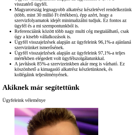
visszatérő ügyfél.
Magyarország legnagyobb alkatrész készletével rendelkezünk
(több, mint 30 millió Ft értékben), épp azért, hogy a
szervizfolyamatok idejét minimalizálni tudjuk. Ez fontos az
ügyfél és a mi szempontunkból is.
Referenciáink között több nagy multi cég megtalálható, csak
úgy a kisebb vállalkozások is.
Ügyfél visszajelzések alapján az ügyfeleink 96,1%-a ajánlaná
szervizünket ismerősének.
Ügyfél visszajelzések alapján az ügyfeleink 97,1%-a teljes
mértékben elégedett volt ügyfélszolgálatunkkal.
A javítások 85%-a szervizeinkben akár meg is várható. Ez
köszönhető a kimagasló alkatrész készletünknek, és
kollégáink teljesítményének.
Akiknek már segítettünk
Ügyfeleink véleménye