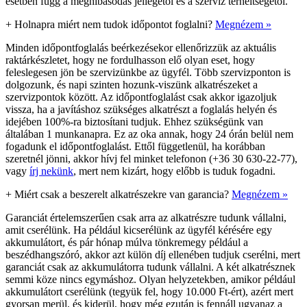
esetben függ a meghibásodás jellegétől és a szerviz terheltségétől.
+
Holnapra miért nem tudok időpontot foglalni?
Megnézem »
Minden időpontfoglalás beérkezésekor ellenőrizzük az aktuális
raktárkészletet, hogy ne fordulhasson elő olyan eset, hogy
feleslegesen jön be szervizünkbe az ügyfél. Több szervizponton is
dolgozunk, és napi szinten hozunk-viszünk alkatrészeket a
szervizpontok között. Az időpontfoglalást csak akkor igazoljuk
vissza, ha a javításhoz szükséges alkatrészt a foglalás helyén és
idejében 100%-ra biztosítani tudjuk. Ehhez szükségünk van
általában 1 munkanapra. Ez az oka annak, hogy 24 órán belül nem
fogadunk el időpontfoglalást. Ettől függetlenül, ha korábban
szeretnél jönni, akkor hívj fel minket telefonon (+36 30 630-22-77),
vagy
írj nekünk
, mert nem kizárt, hogy előbb is tuduk fogadni.
+
Miért csak a beszerelt alkatrészekre van garancia?
Megnézem »
Garanciát értelemszerűen csak arra az alkatrészre tudunk vállalni,
amit cserélünk. Ha például kicserélünk az ügyfél kérésére egy
akkumulátort, és pár hónap múlva tönkremegy például a
beszédhangszóró, akkor azt külön díj ellenében tudjuk cserélni, mert
garanciát csak az akkumulátorra tudunk vállalni. A két alkatrésznek
semmi köze nincs egymáshoz. Olyan helyzetekben, amikor például
akkumulátort cserélünk (tegyük fel, hogy 10.000 Ft-ért), azért mert
gyorsan merül, és kiderül, hogy még ezután is fennáll ugyanaz a