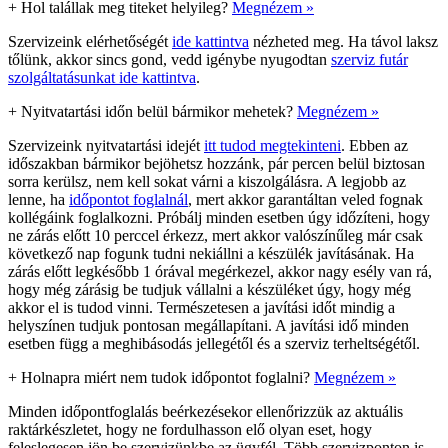
+
Hol talállak meg titeket helyileg?
Megnézem »
Szervizeink elérhetőségét
ide kattintva
nézheted meg. Ha távol laksz
tőlünk, akkor sincs gond, vedd igénybe nyugodtan
szerviz futár
szolgáltatásunkat ide kattintva
.
+
Nyitvatartási időn belül bármikor mehetek?
Megnézem »
Szervizeink nyitvatartási idejét
itt tudod megtekinteni
. Ebben az
időszakban bármikor bejöhetsz hozzánk, pár percen belül biztosan
sorra kerülsz, nem kell sokat várni a kiszolgálásra. A legjobb az
lenne, ha
időpontot foglalnál
, mert akkor garantáltan veled fognak
kollégáink foglalkozni. Próbálj minden esetben úgy időzíteni, hogy
ne zárás előtt 10 perccel érkezz, mert akkor valószínűleg már csak
következő nap fogunk tudni nekiállni a készülék javításának. Ha
zárás előtt legkésőbb 1 órával megérkezel, akkor nagy esély van rá,
hogy még zárásig be tudjuk vállalni a készüléket úgy, hogy még
akkor el is tudod vinni. Természetesen a javítási időt mindig a
helyszínen tudjuk pontosan megállapítani. A javítási idő minden
esetben függ a meghibásodás jellegétől és a szerviz terheltségétől.
+
Holnapra miért nem tudok időpontot foglalni?
Megnézem »
Minden időpontfoglalás beérkezésekor ellenőrizzük az aktuális
raktárkészletet, hogy ne fordulhasson elő olyan eset, hogy
feleslegesen jön be szervizünkbe az ügyfél. Több szervizponton is