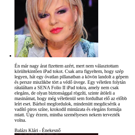
Én már nagy árat fizettem azért, mert nem választottam
körültekintően iPad tokot. Csak arra figyeltem, hogy szép
legyen, hát egy óvatlan pillanatban a kövön landolt a gépem
és persze miszlikbe tört a védő üvege. Egy véletlen folytán
rátaláltam a SENA Folio II iPad tokra, amely nem csak
elegáns, de olyan biztonsággal rögzíti, szinte átöleli a
masinámat, hogy még véletlenül sem fordulhat elő az előbb
leírt eset. Bárhol megfordulok, mindenütt megdicsérik a
vadító piros színe, krokodil mintázata és elegáns formája
miatt. Úgy érzem, mintha személyesen nekem tervezték
volna.
Balázs Klári - Énekesnő