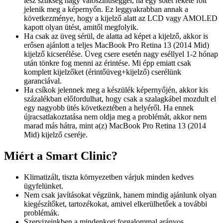
lesz szükség nagy valószínűséggel, ha egy sötét fekete folt
jelenik meg a képernyőn. Ez leggyakrabban annak a
következménye, hogy a kijelző alatt az LCD vagy AMOLED
kapott olyan ütést, amitől megfolyik.
Ha csak az üveg sérül, de alatta ad képet a kijelző, akkor is
erősen ajánlott a teljes MacBook Pro Retina 13 (2014 Mid)
kijelző kicserélése. Üveg csere esetén nagy eséllyel 1-2 hónap
után tönkre fog menni az érintése. Mi épp emiatt csak
komplett kijelzőket (érintőüveg+kijelző) cserélünk
garanciával.
Ha csíkok jelennek meg a készülék képernyőjén, akkor kis
százalékban előfordulhat, hogy csak a szalagkábel mozdult el
egy nagyobb ütés következtében a helyéről. Ha ennek
újracsatlakoztatása nem oldja meg a problémát, akkor nem
marad más hátra, mint a(z) MacBook Pro Retina 13 (2014
Mid) kijelző cseréje.
Miért a Smart Clinic?
Klimatizált, tiszta környezetben várjuk minden kedves
ügyfelünket.
Nem csak javításokat végzünk, hanem mindig ajánlunk olyan
kiegészítőket, tartozékokat, amivel elkerülhetőek a további
problémák.
Szervizeinkben a mindenkori forgalommal arányos