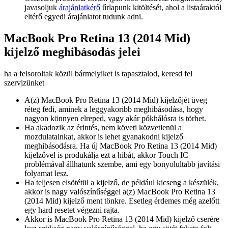
javasoljuk
árajánlatkérő
űrlapunk kitöltését, ahol a listaáraktól
eltérő egyedi árajánlatot tudunk adni.
MacBook Pro Retina 13 (2014 Mid)
kijelző meghibásodás jelei
ha a felsoroltak közül bármelyiket is tapasztalod, keresd fel
szervizünket
A(z) MacBook Pro Retina 13 (2014 Mid) kijelzőjét üveg
réteg fedi, aminek a leggyakoribb meghibásodása, hogy
nagyon könnyen elreped, vagy akár pókhálósra is törhet.
Ha akadozik az érintés, nem követi közvetlenül a
mozdulatainkat, akkor is lehet gyanakodni kijelző
meghibásodásra. Ha új MacBook Pro Retina 13 (2014 Mid)
kijelzővel is produkálja ezt a hibát, akkor Touch IC
problémával állhatunk szembe, ami egy bonyolultabb javítási
folyamat lesz.
Ha teljesen elsötétül a kijelző, de például kicseng a készülék,
akkor is nagy valószínűséggel a(z) MacBook Pro Retina 13
(2014 Mid) kijelző ment tönkre. Esetleg érdemes még azelőtt
egy hard resetet végezni rajta.
Akkor is MacBook Pro Retina 13 (2014 Mid) kijelző cserére