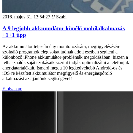
2016. május 31.
13:54:27
U
Szabi
A 9 legjobb akkumulátor kímélő mobilalkalmazás
+1+1 tipp
Az akkumulátor teljesítmény monitorozására, megfigyelésésére
szolgáló programok elég sokat tudnak adott esetben segíteni a
különböző iPhone akkumulátor-problémák megoldásában, hiszen a
felhasználók saját szokásaik szerint tudják optimalizálni a telefonjuk
energiatartalékait. Ismerd meg a 10 legkedveltebb Android-os és
iOS-re készített akkumulátor megfigyelő és energiaspóroló
alkalmazást az ajánlónk segítségével!
Elolvasom