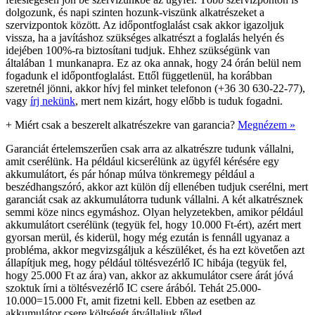
dolgozunk, és napi szinten hozunk-viszünk alkatrészeket a
szervizpontok között. Az időpontfoglalást csak akkor igazoljuk
vissza, ha a javításhoz szükséges alkatrészt a foglalás helyén és
idejében 100%-ra biztosítani tudjuk. Ehhez szükségünk van
általában 1 munkanapra. Ez az oka annak, hogy 24 órán belül nem
fogadunk el időpontfoglalást. Ettől függetlenül, ha korábban
szeretnél jönni, akkor hívj fel minket telefonon (+36 30 630-22-77),
vagy
írj nekünk
, mert nem kizárt, hogy előbb is tuduk fogadni.
+
Miért csak a beszerelt alkatrészekre van garancia?
Megnézem »
Garanciát értelemszerűen csak arra az alkatrészre tudunk vállalni,
amit cserélünk. Ha például kicserélünk az ügyfél kérésére egy
akkumulátort, és pár hónap múlva tönkremegy például a
beszédhangszóró, akkor azt külön díj ellenében tudjuk cserélni, mert
garanciát csak az akkumulátorra tudunk vállalni. A két alkatrésznek
semmi köze nincs egymáshoz. Olyan helyzetekben, amikor például
akkumulátort cserélünk (tegyük fel, hogy 10.000 Ft-ért), azért mert
gyorsan merül, és kiderül, hogy még ezután is fennáll ugyanaz a
probléma, akkor megvizsgáljuk a készüléket, és ha ezt követően azt
állapítjuk meg, hogy például töltésvezérlő IC hibája (tegyük fel,
hogy 25.000 Ft az ára) van, akkor az akkumulátor csere árát jóvá
szoktuk írni a töltésvezérlő IC csere árából. Tehát 25.000-
10.000=15.000 Ft, amit fizetni kell. Ebben az esetben az
akkumulátor csere költségét átvállaljuk tőled.