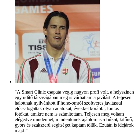
"A Smart Clinic csapata végig nagyon profi volt, a helyszínen
egy üdítő társaságában meg is várhattam a javítást. A teljesen
halottnak nyilvánított iPhone-omról szoftveres javítással
előcsalogattak olyan adatokat, évekkel korábbi, fontos
fotókat, amikre nem is számítottam. Teljesen meg voltam
elégedve mindennel, mindenkinek ajánlom is a fiúkat, kitűnő,
gyors és szakszerű segítséget kaptam tőlük. Ezután is idejárok
majd!"