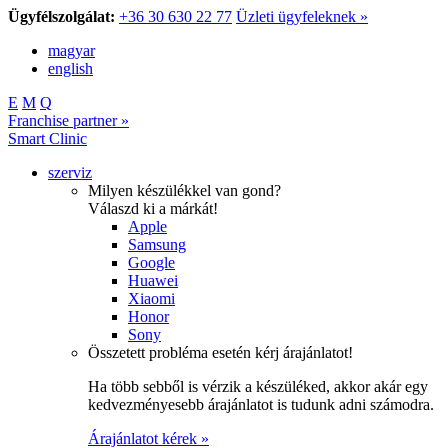
Ügyfélszolgálat:
+36 30 630 22 77
Üzleti ügyfeleknek »
magyar
english
E
M
Q
Franchise partner »
Smart Clinic
szerviz
Milyen készülékkel van gond?
Válaszd ki a márkát!
Apple
Samsung
Google
Huawei
Xiaomi
Honor
Sony
Összetett probléma esetén kérj árajánlatot!
Ha több sebből is vérzik a készüléked, akkor akár egy
kedvezményesebb árajánlatot is tudunk adni számodra.
Árajánlatot kérek »