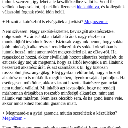
tudunk szerezni, így lehet a te készülékedhez valót is. Vedd fel
velünk a kapcsolatot, írj nekünk üzenetet
ide kattintva
, és kollégáink
válaszolni fognak rövid időn belül.
+
Hozott alkatrészből is elvégzitek a javítást?
Megnézem »
Nem szívesen. Nagy raktárkészlettel, bevizsgált alkatrészekkel
dolgozunk. Az árlistánkban található árak nagy részben a
munkadíjból tevődnek össze. Biztosak vagyunk benne, hogy sokkal
jobb minőségű alkatrésszel rendelkezünk és sokkal olcsóbban is
jutunk hozzá, mint amennyiért megrendeled pl. az eBay-ről. Ha
ragaszkodsz hozzá, akkor elvállaljuk hozott alkatrész beépítését, de
ezt csak úgy tudjuk megtenni, hogy az árból levonjuk a mi általunk
beszerzett alkatrész árát, és azt számlázzuk ki. Így biztosan
rosszabbul jársz anyagilag. Elég gyakran előfordul, hogy a hozott
alkatrész nem is működik megfelelően, ilyenkor sajáttal pótoljuk. Ha
esetlegesen működne, akkor viszont hozott alkatrészre garanciát
nem tudunk vállalni. Mi inkább azt javasoljuk, hogy ne rendelj
máshonnan drágábban rosszabb minőségű alkatrészt, mint ami
nálunk van raktáron. Nem lesz olcsóbb sem, és ha gond lenne vele,
akkor nincs kihez fordulni garancia miatt.
+
Megmarad-e a gyári garancia miután szereltétek a készüléket?
Megnézem »
Nem. Illetve arra nem tudunk garanciát vállalni, hogy egy általunk