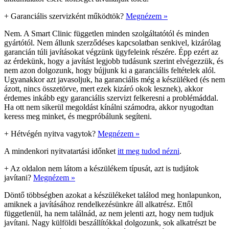
+
Garanciális szervizként működtök?
Megnézem »
Nem. A Smart Clinic független minden szolgáltatótól és minden
gyártótól. Nem állunk szerződéses kapcsolatban senkivel, kizárólag
garancián túli javításokat végzünk ügyfeleink részére. Épp ezért az
az érdekünk, hogy a javítást legjobb tudásunk szerint elvégezzük, és
nem azon dolgozunk, hogy bújjunk ki a garanciális feltételek alól.
Ugyanakkor azt javasoljuk, ha garanciális még a készüléked (és nem
ázott, nincs összetörve, mert ezek kizáró okok lesznek), akkor
érdemes inkább egy garanciális szervizt felkeresni a problémáddal.
Ha ott nem sikerül megoldást kínálni számodra, akkor nyugodtan
keress meg minket, és megpróbálunk segíteni.
+
Hétvégén nyitva vagytok?
Megnézem »
A mindenkori nyitvatartási időnket
itt meg tudod nézni
.
+
Az oldalon nem látom a készülékem típusát, azt is tudjátok
javítani?
Megnézem »
Döntő többségben azokat a készülékeket találod meg honlapunkon,
amiknek a javításához rendelkezésünkre áll alkatrész. Ettől
függetlenül, ha nem találnád, az nem jelenti azt, hogy nem tudjuk
javítani. Nagy külföldi beszállítókkal dolgozunk, sok alkatrészt be