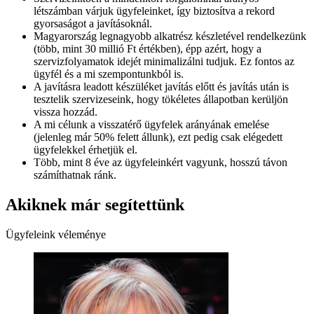
létszámban várjuk ügyfeleinket, így biztosítva a rekord
gyorsaságot a javításoknál.
Magyarország legnagyobb alkatrész készletével rendelkezünk
(több, mint 30 millió Ft értékben), épp azért, hogy a
szervizfolyamatok idejét minimalizálni tudjuk. Ez fontos az
ügyfél és a mi szempontunkból is.
A javításra leadott készüléket javítás előtt és javítás után is
tesztelik szervizeseink, hogy tökéletes állapotban kerüljön
vissza hozzád.
A mi célunk a visszatérő ügyfelek arányának emelése
(jelenleg már 50% felett állunk), ezt pedig csak elégedett
ügyfelekkel érhetjük el.
Több, mint 8 éve az ügyfeleinkért vagyunk, hosszú távon
számíthatnak ránk.
Akiknek már segítettünk
Ügyfeleink véleménye