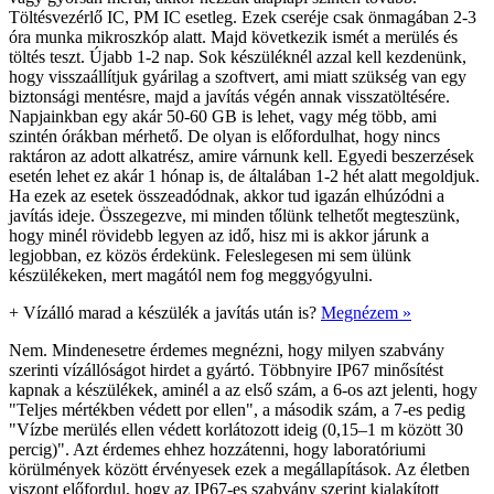
Töltésvezérlő IC, PM IC esetleg. Ezek cseréje csak önmagában 2-3
óra munka mikroszkóp alatt. Majd következik ismét a merülés és
töltés teszt. Újabb 1-2 nap. Sok készüléknél azzal kell kezdenünk,
hogy visszaállítjuk gyárilag a szoftvert, ami miatt szükség van egy
biztonsági mentésre, majd a javítás végén annak visszatöltésére.
Napjainkban egy akár 50-60 GB is lehet, vagy még több, ami
szintén órákban mérhető. De olyan is előfordulhat, hogy nincs
raktáron az adott alkatrész, amire várnunk kell. Egyedi beszerzések
esetén lehet ez akár 1 hónap is, de általában 1-2 hét alatt megoldjuk.
Ha ezek az esetek összeadódnak, akkor tud igazán elhúzódni a
javítás ideje. Összegezve, mi minden tőlünk telhetőt megteszünk,
hogy minél rövidebb legyen az idő, hisz mi is akkor járunk a
legjobban, ez közös érdekünk. Feleslegesen mi sem ülünk
készülékeken, mert magától nem fog meggyógyulni.
+
Vízálló marad a készülék a javítás után is?
Megnézem »
Nem. Mindenesetre érdemes megnézni, hogy milyen szabvány
szerinti vízállóságot hirdet a gyártó. Többnyire IP67 minősítést
kapnak a készülékek, aminél a az első szám, a 6-os azt jelenti, hogy
"Teljes mértékben védett por ellen", a második szám, a 7-es pedig
"Vízbe merülés ellen védett korlátozott ideig (0,15–1 m között 30
percig)". Azt érdemes ehhez hozzátenni, hogy laboratóriumi
körülmények között érvényesek ezek a megállapítások. Az életben
viszont előfordul, hogy az IP67-es szabvány szerint kialakított