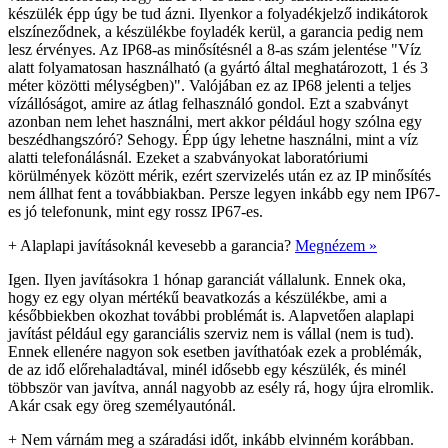
készülék épp úgy be tud ázni. Ilyenkor a folyadékjelző indikátorok
elszíneződnek, a készülékbe foyladék kerül, a garancia pedig nem
lesz érvényes. Az IP68-as minősítésnél a 8-as szám jelentése "Víz
alatt folyamatosan használható (a gyártó által meghatározott, 1 és 3
méter közötti mélységben)". Valójában ez az IP68 jelenti a teljes
vízállóságot, amire az átlag felhasználó gondol. Ezt a szabványt
azonban nem lehet használni, mert akkor például hogy szólna egy
beszédhangszóró? Sehogy. Épp úgy lehetne használni, mint a víz
alatti telefonálásnál. Ezeket a szabványokat laboratóriumi
körülmények között mérik, ezért szervizelés után ez az IP minősítés
nem állhat fent a továbbiakban. Persze legyen inkább egy nem IP67-
es jó telefonunk, mint egy rossz IP67-es.
+
Alaplapi javításoknál kevesebb a garancia?
Megnézem »
Igen. Ilyen javításokra 1 hónap garanciát vállalunk. Ennek oka,
hogy ez egy olyan mértékű beavatkozás a készülékbe, ami a
későbbiekben okozhat további problémát is. Alapvetően alaplapi
javítást például egy garanciális szerviz nem is vállal (nem is tud).
Ennek ellenére nagyon sok esetben javíthatóak ezek a problémák,
de az idő előrehaladtával, minél idősebb egy készülék, és minél
többször van javítva, annál nagyobb az esély rá, hogy újra elromlik.
Akár csak egy öreg személyautónál.
+
Nem várnám meg a száradási időt, inkább elvinném korábban.