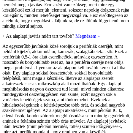
nem éri meg a javítás. Erre azért van szükség, mert mire egy
készülékről ezt ki merjük jelenteni, sokszor napokig dolgoznak rajta
kollégáink, minden lehetőséget megvizsgálva. Hisz elsődlegesen az
a célunk, hogy megoldást találjunk rá, de ez tőlünk függetlenül nem
mindig sikerül sajnos.
+
Az alaplapi javítás miért tart tovább?
Megnézem »
Az egyszerűbb javítások közé soroljuk a perifériák cseréjét, mint
például kijelző, akkumulátor, kamerák, szalagkábelek... stb. Ezek a
perifériák 0,5-1 óra alatt cserélhetőek, aránylag egyszerűen. A
rosszabb és bonyolultabb eset az, ha a periféria cseréje nem oldja
meg a problémát. Ilyenkor az alaplapon kell tovább keresni a hiba
okát. Egy alaplap sokkal összetettebb, sokkal bonyolultabb
felépítésű, mint maga a készülék. Illetve az alaplapra szerelt
alkatrészek is csak mikroszkóp alatt mozdíthatóak. Egy alaplapi
meghibásodás nagyon összetett tud lenni, mivel minden alkatrész
mindegyikkel összefüggésben van szinte, ezért nagyon sok a
variációs lehetőségek száma, ami tönkremehet. Ezeknek a
hibalehetőségeknek a feltérképezése több órát, és sokkal nagyobb
szakértelmet igényel. Az alaplapi alkatrészek, mint például IC-k,
ellenállások, kondenzátorok meghibásodása sem mindig egyértelmű,
aminek a feltárása szintén több órás művelet. Az alaplapi javítások
utáni tesztek (mint például merülés, töltés) szintén időigényesek,
mire azt merjük mondani, hogy rendben van a készülék.