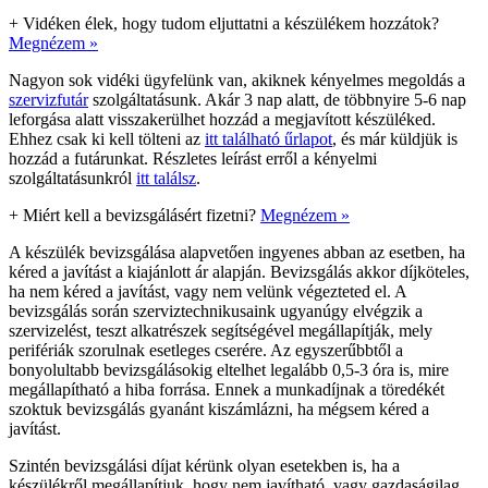
+
Vidéken élek, hogy tudom eljuttatni a készülékem hozzátok?
Megnézem »
Nagyon sok vidéki ügyfelünk van, akiknek kényelmes megoldás a
szervizfutár
szolgáltatásunk. Akár 3 nap alatt, de többnyire 5-6 nap
leforgása alatt visszakerülhet hozzád a megjavított készüléked.
Ehhez csak ki kell tölteni az
itt található űrlapot
, és már küldjük is
hozzád a futárunkat. Részletes leírást erről a kényelmi
szolgáltatásunkról
itt találsz
.
+
Miért kell a bevizsgálásért fizetni?
Megnézem »
A készülék bevizsgálása alapvetően ingyenes abban az esetben, ha
kéred a javítást a kiajánlott ár alapján. Bevizsgálás akkor díjköteles,
ha nem kéred a javítást, vagy nem velünk végezteted el. A
bevizsgálás során szerviztechnikusaink ugyanúgy elvégzik a
szervizelést, teszt alkatrészek segítségével megállapítják, mely
perifériák szorulnak esetleges cserére. Az egyszerűbbtől a
bonyolultabb bevizsgálásokig eltelhet legalább 0,5-3 óra is, mire
megállapítható a hiba forrása. Ennek a munkadíjnak a töredékét
szoktuk bevizsgálás gyanánt kiszámlázni, ha mégsem kéred a
javítást.
Szintén bevizsgálási díjat kérünk olyan esetekben is, ha a
készülékről megállapítjuk, hogy nem javítható, vagy gazdaságilag