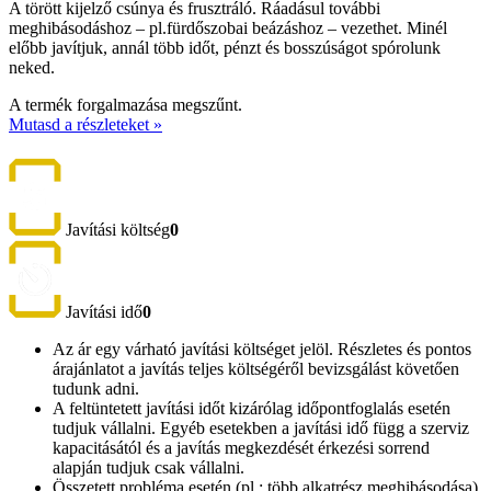
A törött kijelző csúnya és frusztráló. Ráadásul további
meghibásodáshoz – pl.fürdőszobai beázáshoz – vezethet. Minél
előbb javítjuk, annál több időt, pénzt és bosszúságot spórolunk
neked.
A termék forgalmazása megszűnt.
Mutasd a részleteket »
Javítási költség
0
Javítási idő
0
Az ár egy várható javítási költséget jelöl. Részletes és pontos
árajánlatot a javítás teljes költségéről bevizsgálást követően
tudunk adni.
A feltüntetett javítási időt kizárólag időpontfoglalás esetén
tudjuk vállalni. Egyéb esetekben a javítási idő függ a szerviz
kapacitásától és a javítás megkezdését érkezési sorrend
alapján tudjuk csak vállalni.
Összetett probléma esetén (pl.: több alkatrész meghibásodása)