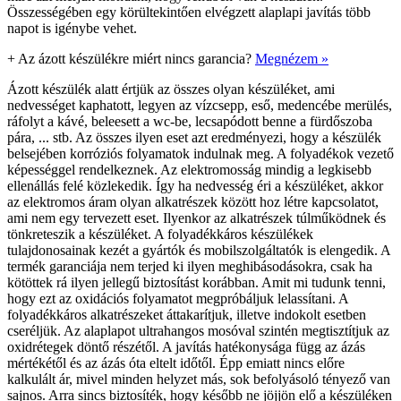
Összességében egy körültekintően elvégzett alaplapi javítás több
napot is igénybe vehet.
+
Az ázott készülékre miért nincs garancia?
Megnézem »
Ázott készülék alatt értjük az összes olyan készüléket, ami
nedvességet kaphatott, legyen az vízcsepp, eső, medencébe merülés,
ráfolyt a kávé, beleesett a wc-be, lecsapódott benne a fürdőszoba
pára, ... stb. Az összes ilyen eset azt eredményezi, hogy a készülék
belsejében korróziós folyamatok indulnak meg. A folyadékok vezető
képességgel rendelkeznek. Az elektromosság mindig a legkisebb
ellenállás felé közlekedik. Így ha nedvesség éri a készüléket, akkor
az elektromos áram olyan alkatrészek között hoz létre kapcsolatot,
ami nem egy tervezett eset. Ilyenkor az alkatrészek túlműködnek és
tönkreteszik a készüléket. A folyadékkáros készülékek
tulajdonosainak kezét a gyártók és mobilszolgáltatók is elengedik. A
termék garanciája nem terjed ki ilyen meghibásodásokra, csak ha
kötöttek rá ilyen jellegű biztosítást korábban. Amit mi tudunk tenni,
hogy ezt az oxidációs folyamatot megpróbáljuk lelassítani. A
folyadékkáros alkatrészeket áttakarítjuk, illetve indokolt esetben
cseréljük. Az alaplapot ultrahangos mosóval szintén megtisztítjuk az
oxidrétegek döntő részétől. A javítás hatékonysága függ az ázás
mértékétől és az ázás óta eltelt időtől. Épp emiatt nincs előre
kalkulált ár, mivel minden helyzet más, sok befolyásoló tényező van
sajnos. Arra sincs biztosíték, hogy később ne jöjjön elő a készüléken