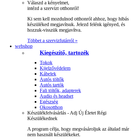
Válaszd a kényelmet,
intézd a szervizt otthonról!
Ki sem kell mozdulnod otthonról ahhoz, hogy hibás
készüléked megjavítsuk. Jelezd felénk igényed, és
hozzuk-visszük megjavítva.
Többet a szervizfutárról »
webshop
Kiegészítő, tartozék
Tokok
Kijelzővédelem
Kábelek
Autós töltők
Autós tartók
Fali töltők, adapterek
Audio és headset
Egészség
Okosotthon
Készülékfelvásárlás - Adj Új Életet Régi
Készülékednek
A program célja, hogy megvásároljuk az általad már
nem használt készülékeket.