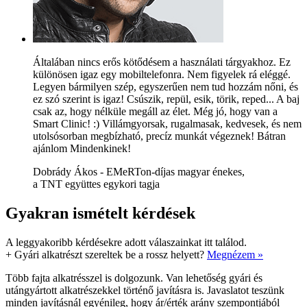
Általában nincs erős kötődésem a használati tárgyakhoz. Ez
különösen igaz egy mobiltelefonra. Nem figyelek rá eléggé.
Legyen bármilyen szép, egyszerűen nem tud hozzám nőni, és
ez szó szerint is igaz! Csúszik, repül, esik, törik, reped... A baj
csak az, hogy nélküle megáll az élet. Még jó, hogy van a
Smart Clinic! :) Villámgyorsak, rugalmasak, kedvesek, és nem
utolsósorban megbízható, precíz munkát végeznek! Bátran
ajánlom Mindenkinek!
Dobrády Ákos - EMeRTon-díjas magyar énekes,
a TNT együttes egykori tagja
Gyakran ismételt kérdések
A leggyakoribb kérdésekre adott válaszainkat itt találod.
+
Gyári alkatrészt szereltek be a rossz helyett?
Megnézem »
Több fajta alkatrésszel is dolgozunk. Van lehetőség gyári és
utángyártott alkatrészekkel történő javításra is. Javaslatot teszünk
minden javításnál egyénileg, hogy ár/érték arány szempontjából