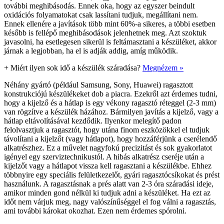
további meghibásodás. Ennek oka, hogy az egyszer beindult
oxidációs folyamatokat csak lassítani tudjuk, megállítani nem.
Ennek ellenére a javítások több mint 60%-a sikeres, a többi esetben
később is fellépő meghibásodások jelenhetnek meg. Azt szoktuk
javasolni, ha esetlegesen sikerül is feltámasztani a készüléket, akkor
járnak a legjobban, ha el is adják addig, amíg működik.
+
Miért ilyen sok idő a készülék száradása?
Megnézem »
Néhány gyártó (például Samsung, Sony, Huawei) ragasztott
konstrukciójú készülékeket dob a piacra. Ezekről azt érdemes tudni,
hogy a kijelző és a hátlap is egy vékony ragasztó réteggel (2-3 mm)
van rögzítve a készülék házához. Bármilyen javítás a kijelző, vagy a
hátlap eltávolításával kezdődik. Ilyenkor melegítő padon
felolvasztjuk a ragasztót, hogy utána finom eszközökkel el tudjuk
távolítani a kijelzőt (vagy hátlapot), hogy hozzáférjünk a cserélendő
alkatrészhez. Ez a művelet nagyfokú precizitást és sok gyakorlatot
igényel egy szerviztechnikustól. A hibás alkatrész cseréje után a
kijelzőt vagy a hátlapot vissza kell ragasztani a készülékbe. Ehhez
többnyire egy speciális felületkezelőt, gyári ragasztócsíkokat és prést
használunk. A ragasztásnak a prés alatt van 2-3 óra száradási ideje,
amikor minden gond nélkül ki tudjuk adni a készüléket. Ha ezt az
időt nem várjuk meg, nagy valószínűséggel el fog válni a ragasztás,
ami további károkat okozhat. Ezen nem érdemes spórolni.