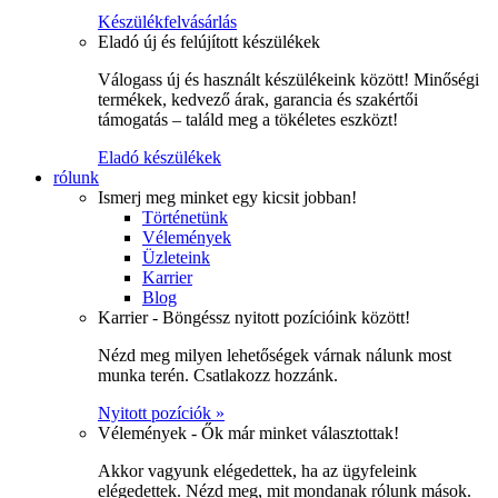
Készülékfelvásárlás
Eladó új és felújított készülékek
Válogass új és használt készülékeink között! Minőségi
termékek, kedvező árak, garancia és szakértői
támogatás – találd meg a tökéletes eszközt!
Eladó készülékek
rólunk
Ismerj meg minket egy kicsit jobban!
Történetünk
Vélemények
Üzleteink
Karrier
Blog
Karrier - Böngéssz nyitott pozícióink között!
Nézd meg milyen lehetőségek várnak nálunk most
munka terén. Csatlakozz hozzánk.
Nyitott pozíciók »
Vélemények - Ők már minket választottak!
Akkor vagyunk elégedettek, ha az ügyfeleink
elégedettek. Nézd meg, mit mondanak rólunk mások.