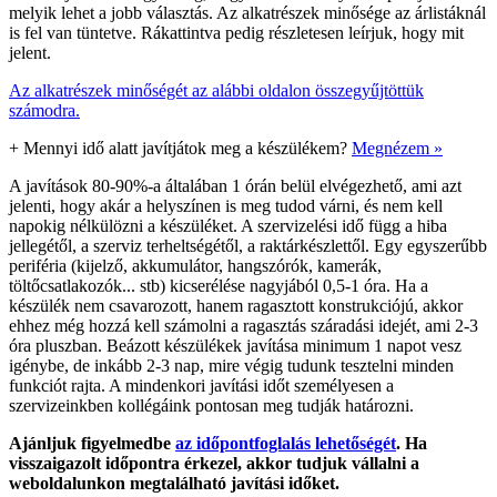
melyik lehet a jobb választás. Az alkatrészek minősége az árlistáknál
is fel van tüntetve. Rákattintva pedig részletesen leírjuk, hogy mit
jelent.
Az alkatrészek minőségét az alábbi oldalon összegyűjtöttük
számodra.
+
Mennyi idő alatt javítjátok meg a készülékem?
Megnézem »
A javítások 80-90%-a általában 1 órán belül elvégezhető, ami azt
jelenti, hogy akár a helyszínen is meg tudod várni, és nem kell
napokig nélkülözni a készüléket. A szervizelési idő függ a hiba
jellegétől, a szerviz terheltségétől, a raktárkészlettől. Egy egyszerűbb
periféria (kijelző, akkumulátor, hangszórók, kamerák,
töltőcsatlakozók... stb) kicserélése nagyjából 0,5-1 óra. Ha a
készülék nem csavarozott, hanem ragasztott konstrukciójú, akkor
ehhez még hozzá kell számolni a ragasztás száradási idejét, ami 2-3
óra pluszban. Beázott készülékek javítása minimum 1 napot vesz
igénybe, de inkább 2-3 nap, mire végig tudunk tesztelni minden
funkciót rajta. A mindenkori javítási időt személyesen a
szervizeinkben kollégáink pontosan meg tudják határozni.
Ajánljuk figyelmedbe
az időpontfoglalás lehetőségét
. Ha
visszaigazolt időpontra érkezel, akkor tudjuk vállalni a
weboldalunkon megtalálható javítási időket.