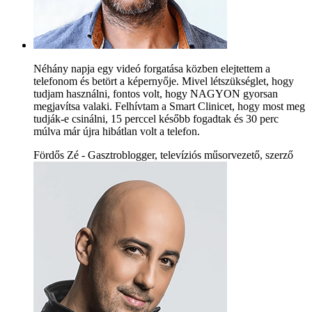
Néhány napja egy videó forgatása közben elejtettem a
telefonom és betört a képernyője. Mivel létszükséglet, hogy
tudjam használni, fontos volt, hogy NAGYON gyorsan
megjavítsa valaki. Felhívtam a Smart Clinicet, hogy most meg
tudják-e csinálni, 15 perccel később fogadtak és 30 perc
múlva már újra hibátlan volt a telefon.
Fördős Zé - Gasztroblogger, televíziós műsorvezető, szerző