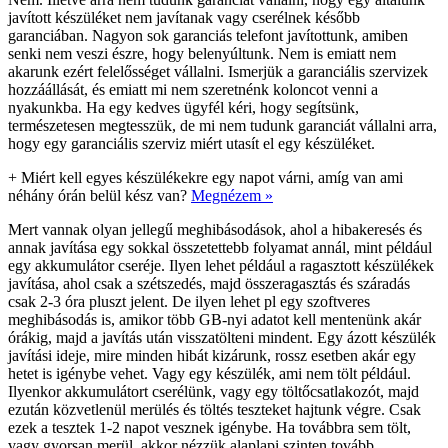
javított készüléket nem javítanak vagy cserélnek később
garanciában. Nagyon sok garanciás telefont javítottunk, amiben
senki nem veszi észre, hogy belenyúltunk. Nem is emiatt nem
akarunk ezért felelősséget vállalni. Ismerjük a garanciális szervizek
hozzáállását, és emiatt mi nem szeretnénk koloncot venni a
nyakunkba. Ha egy kedves ügyfél kéri, hogy segítsünk,
természetesen megtesszük, de mi nem tudunk garanciát vállalni arra,
hogy egy garanciális szerviz miért utasít el egy készüléket.
+
Miért kell egyes készülékekre egy napot várni, amíg van ami
néhány órán belül kész van?
Megnézem »
Mert vannak olyan jellegű meghibásodások, ahol a hibakeresés és
annak javítása egy sokkal összetettebb folyamat annál, mint például
egy akkumulátor cseréje. Ilyen lehet például a ragasztott készülékek
javítása, ahol csak a szétszedés, majd összeragasztás és száradás
csak 2-3 óra pluszt jelent. De ilyen lehet pl egy szoftveres
meghibásodás is, amikor több GB-nyi adatot kell mentenünk akár
órákig, majd a javítás után visszatölteni mindent. Egy ázott készülék
javítási ideje, mire minden hibát kizárunk, rossz esetben akár egy
hetet is igénybe vehet. Vagy egy készülék, ami nem tölt például.
Ilyenkor akkumulátort cserélünk, vagy egy töltőcsatlakozót, majd
ezután közvetlenül merülés és töltés teszteket hajtunk végre. Csak
ezek a tesztek 1-2 napot vesznek igénybe. Ha továbbra sem tölt,
vagy gyorsan merül, akkor nézzük alaplapi szinten tovább.