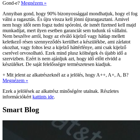
Gond-e?
Megnézem »
Annyiban gond, hogy 90% bizonyossággal mondhatjuk, hogy el fog
válni a ragasztás. És újra vissza kell jönni újraragasztani. Amivel
nem hogy időt nem fogsz tudni spórolni, de ismét fizetned kell majd
munkadíjat, mert ilyen esetben garanciát sem tudunk rá vállalni.
Nem beszélve arról, hogy az elváló kijelző vagy hátlap mellett
keletkező résen szennyeződés kerülhet a készülékbe, ami zárlatot
okozhat, vagy foltos lesz a kijelző háttérfénye, ami csak kijelző
cserével orvosolható. Ezek mind plusz költségek és újabb idő a
szervizben. Ezért is nem ajánljuk azt, hogy idő előtt elvidd a
készüléket. De saját felelősségre természetesen kiadjuk.
+
Mit jelent az alkatrészeknél az a jelölés, hogy A++, A+, A, B?
Megnézem »
Ezek a jelölések az alkatrész minőségére utalnak. Részletes
információkért
kattints ide
.
Smart Blog