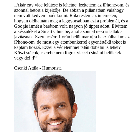
„Akár egy vicc felütése is lehetne: leejtettem az iPhone-om, és
azonnal betört a kijelzője. De abban a pillanatban valahogy
nem volt kedvem poénkodni. Rákerestem az interneten,
hogyan oldhatnám meg a leggyorsabban ezt a problémát, és a
Google ismét a barátom volt, nagyon jó tippet adott. Elvittem
a készüléket a Smart Clinicbe, ahol azonnal neki is láttak a
javításnak. Szerencsére 1 órán belül már újra használhattam az
iPhone-om, de most egy atombunkerrel egyenértékű tokot is
kaptam hozzá. Ezzel a védelemmel talán dobálni is lehet?
Köszi srácok, cserébe nem fogok viccet csinálni belőletek –
vagy de! :P”
Csenki Attila - Humorista