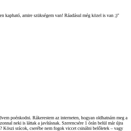
nden kapható, amire szükségem van! Ráadásul még közel is van ;)"
t kedvem poénkodni. Rákerestem az interneten, hogyan oldhatnám meg a
onnal neki is láttak a javításnak. Szerencsére 1 órán belül már újra
? Köszi srácok, cserébe nem fogok viccet csinálni belőletek – vagy