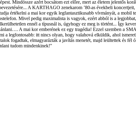
est. Mindössze azért bocsátom ezt előre, mert az életem jelentős koráb
bevezetésére... A KARTHAGO zenekarom ’80-as évekbeli koncertjeit, ko
tudja értékelni a mai kor egyik legfantasztikusabb vívmányát, a mobil 
stelefon. Mivel pedig maximalista is vagyok, ezért abból is a legjobba
lkerülhetetlen ennél a típusnál is, úgyhogy ez meg is történt... Így k
k ajánlani…. A mai kor emberének ez egy tragédia! Ezzel szemben a SM
mi a legfontosabb: itt nincs olyan, hogy valahová elküldik, ahol ismeret
iatalok fogadtak, elmagyarázták a javítás menetét, majd leültettek és
nlani tudom mindenkinek!"