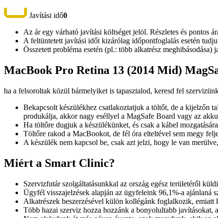
Javítási idő
0
Az ár egy várható javítási költséget jelöl. Részletes és pontos ár
A feltüntetett javítási időt kizárólag időpontfoglalás esetén tud
Összetett probléma esetén (pl.: több alkatrész meghibásodása) 
MacBook Pro Retina 13 (2014 Mid) MagSaf
ha a felsoroltak közül bármelyiket is tapasztalod, keresd fel szervizün
Bekapcsolt készülékhez csatlakoztatjuk a töltőt, de a kijelzőn t
produkálja, akkor nagy eséllyel a MagSafe Board vagy az akkum
Ha töltőre dugjuk a készülékünket, és csak a kábel mozgatásár
Töltőre rakod a MacBookot, de fél óra elteltével sem megy fe
A készülék nem kapcsol be, csak azt jelzi, hogy le van merülve, 
Miért a Smart Clinic?
Szervizfutár szolgáltatásunkkal az ország egész területéről küld
Ügyfél visszajelzések alapján az ügyfeleink 96,1%-a ajánlaná 
Alkatrészek beszerzésével külön kollégánk foglalkozik, emiatt
Több hazai szerviz hozza hozzánk a bonyolultabb javításokat, 