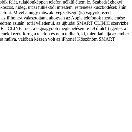
bik felét, tulajdonképpen telefon nélkül éltem le. Szabadsághegyi
szos, hideg, utcai fülkékből intéztem, rettenetes küszködések árán.
telefont. Mivel amúgy műszaki végzettségű (is) vagyok, ezért
t, az iPhone-t választottam, ahogyan az Apple telefonok megjelenése
everedtem azután, totál véletlenül, az újbudai SMART CLINIC szervizbe,
ART CLINIC-nél, a legnagyobb meglepetésemre fél órát(!!) ígértek a
lenek kezén forog a telefon és nem tudható, ki, miért láthatja az ember
 fél óra múlva, valóban készen volt az iPhone! Köszönöm SMART