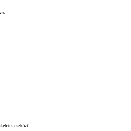
va.
kéletes eszközt!