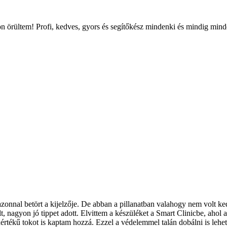
gyon örültem! Profi, kedves, gyors és segítőkész mindenki és mindig mi
és azonnal betört a kijelzője. De abban a pillanatban valahogy nem vol
 nagyon jó tippet adott. Elvittem a készüléket a Smart Clinicbe, ahol az
tékű tokot is kaptam hozzá. Ezzel a védelemmel talán dobálni is lehet