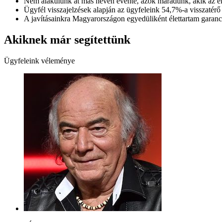
Nem alakulunk át más néven évente, azok maradunk, akik az e
Ügyfél visszajelzések alapján az ügyfeleink 54,7%-a visszatérő
A javításainkra Magyarországon egyedüliként élettartam garanciát
Akiknek már segítettünk
Ügyfeleink véleménye