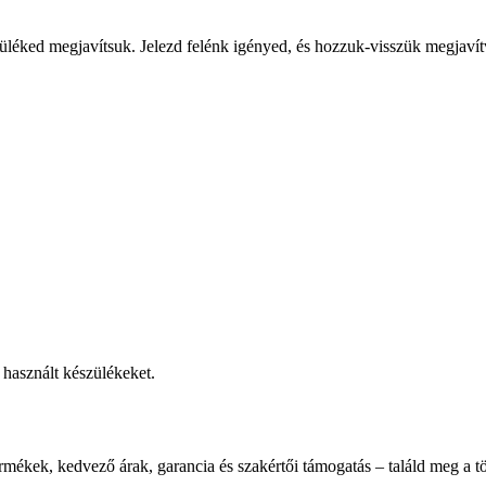
üléked megjavítsuk. Jelezd felénk igényed, és hozzuk-visszük megjavít
használt készülékeket.
rmékek, kedvező árak, garancia és szakértői támogatás – találd meg a tö