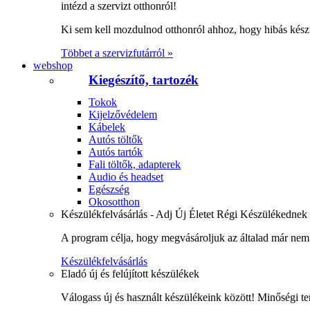
intézd a szervizt otthonról!
Ki sem kell mozdulnod otthonról ahhoz, hogy hibás kész
Többet a szervizfutárról »
webshop
Kiegészítő, tartozék
Tokok
Kijelzővédelem
Kábelek
Autós töltők
Autós tartók
Fali töltők, adapterek
Audio és headset
Egészség
Okosotthon
Készülékfelvásárlás - Adj Új Életet Régi Készülékednek
A program célja, hogy megvásároljuk az általad már nem 
Készülékfelvásárlás
Eladó új és felújított készülékek
Válogass új és használt készülékeink között! Minőségi te