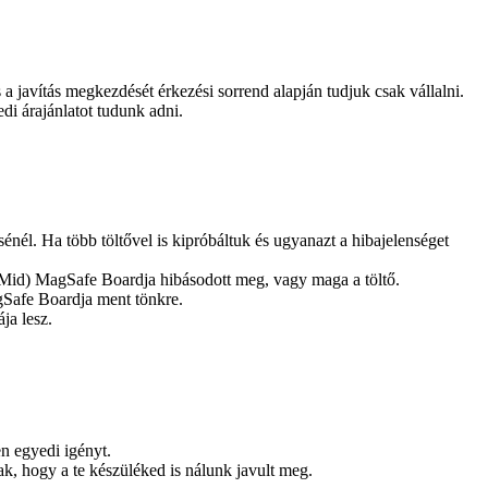
és a javítás megkezdését érkezési sorrend alapján tudjuk csak vállalni.
edi árajánlatot tudunk adni.
sénél. Ha több töltővel is kipróbáltuk és ugyanazt a hibajelenséget
4 Mid) MagSafe Boardja hibásodott meg, vagy maga a töltő.
gSafe Boardja ment tönkre.
ja lesz.
n egyedi igényt.
k, hogy a te készüléked is nálunk javult meg.