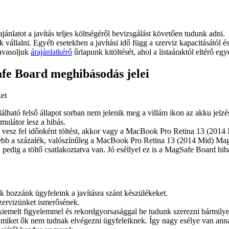
ajánlatot a javítás teljes költségéről bevizsgálást követően tudunk adni.
juk vállalni. Egyéb esetekben a javítási idő függ a szerviz kapacitásától 
javasoljuk
árajánlatkérő
űrlapunk kitöltését, ahol a listaáraktól eltérő egy
e Board meghibásodás jelei
ket
alálható felső állapot sorban nem jelenik meg a villám ikon az akku jelzé
ulátor lesz a hibás.
a vesz fel időnként töltést, akkor vagy a MacBook Pro Retina 13 (201
ljebb a százalék, valószínűleg a MacBook Pro Retina 13 (2014 Mid) Ma
pedig a töltő csatlakoztatva van. Jó eséllyel ez is a MagSafe Board hibá
ik hozzánk ügyfeleink a javításra szánt készülékeket.
szervizünket ismerősének.
 kiemelt figyelemmel és rekordgyorsasággal be tudunk szerezni bármilye
amiket ők nem tudnak elvégezni ügyfeleiknek. Így nagy esélye van anna