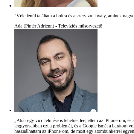
"Véletlenül találtam a boltra és a szervizre tavaly, aminek na
Ada (Pintér Adrienn) - Televíziós műsorvezető
„Akár egy vicc felütése is lehetne: leejtettem az iPhone-om, 
leggyorsabban ezt a problémát, és a Google ismét a barátom volt,
használhattam az iPhone-om, de most egy atombunkerrel egyenér