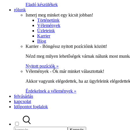
Eladó készülékek
rólunk
Ismerj meg minket egy kicsit jobban!
Történetünk
Vélemények
Üzleteink
Karrier
Blog
Karrier - Böngéssz nyitott pozícióink között!
Nézd meg milyen lehetőségek várnak nálunk most munka
Nyitott pozíciók »
Vélemények - Ők már minket választottak!
Akkor vagyunk elégedettek, ha az ügyfeleink elégedett
Érdekelnek a vélemények »
felvásárlás
kapcsolat
Időpontot foglalok
Keresés