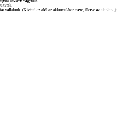
lejétől kezdve vagyunk.
 ügyfél.
 vállalunk. (Kivétel ez alól az akkumulátor csere, illetve az alaplapi j