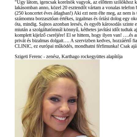
"Úgy látom, igencsak korelnök vagyok, az előttem szólókhoz kép
lakásomban anno, közel 20 esztendőt vártam a vonalas telefon 
(250 koncertet éves átlagban!) Aki ezt nem élte meg, az nem is 
számomra borzasztóan értékes, izgalmas és óriási dolog egy oko
óta, mindig. Sajnos azonban leesés, és egyéb károsodás szinte e
miután a szolgáltatómnál könnyű, kéthetes javítási időt tudta
komplett kijelző cseréjére! El se hittem, hogy ilyen van! ….és a
privát és bizalmas dolgait…. A szervizben kedves, hozzáértő f
CLINIC, ez európai működés, mondhatni férfimunka! Csak ajá
Szigeti Ferenc - zenész, Karthago rockegyüttes alapítója