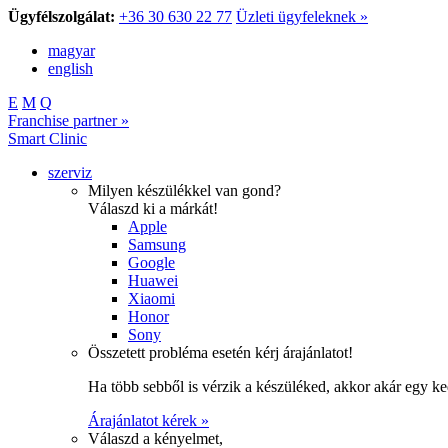
Ügyfélszolgálat:
+36 30 630 22 77
Üzleti ügyfeleknek »
magyar
english
E
M
Q
Franchise partner »
Smart Clinic
szerviz
Milyen készülékkel van gond?
Válaszd ki a márkát!
Apple
Samsung
Google
Huawei
Xiaomi
Honor
Sony
Összetett probléma esetén kérj árajánlatot!
Ha több sebből is vérzik a készüléked, akkor akár egy k
Árajánlatot kérek »
Válaszd a kényelmet,