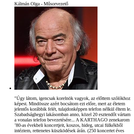
Kálmán Olga - Műsorvezető
"Úgy látom, igencsak korelnök vagyok, az előttem szólókhoz
képest. Mindössze azért bocsátom ezt előre, mert az életem
jelentős korábbik felét, tulajdonképpen telefon nélkül éltem le.
Szabadsághegyi lakásomban anno, közel 20 esztendőt vártam
a vonalas telefon bevezetésére... A KARTHAGO zenekarom
’80-as évekbeli koncertjeit, koszos, hideg, utcai fülkékből
intéztem, rettenetes küszködések árán. (250 koncertet éves