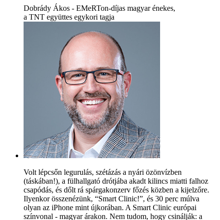
Dobrády Ákos - EMeRTon-díjas magyar énekes,
a TNT együttes egykori tagja
Volt lépcsőn legurulás, szétázás a nyári özönvízben
(táskában!), a fülhallgató drótjába akadt kilincs miatti falhoz
csapódás, és dőlt rá spárgakonzerv főzés közben a kijelzőre.
Ilyenkor összenézünk, “Smart Clinic!”, és 30 perc múlva
olyan az iPhone mint újkorában. A Smart Clinic európai
színvonal - magyar árakon. Nem tudom, hogy csinálják: a