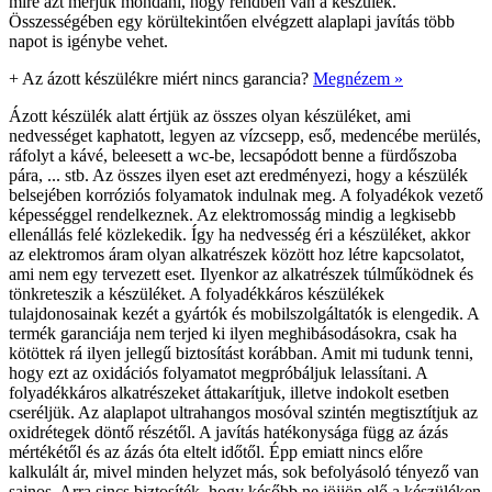
mire azt merjük mondani, hogy rendben van a készülék.
Összességében egy körültekintően elvégzett alaplapi javítás több
napot is igénybe vehet.
+
Az ázott készülékre miért nincs garancia?
Megnézem »
Ázott készülék alatt értjük az összes olyan készüléket, ami
nedvességet kaphatott, legyen az vízcsepp, eső, medencébe merülés,
ráfolyt a kávé, beleesett a wc-be, lecsapódott benne a fürdőszoba
pára, ... stb. Az összes ilyen eset azt eredményezi, hogy a készülék
belsejében korróziós folyamatok indulnak meg. A folyadékok vezető
képességgel rendelkeznek. Az elektromosság mindig a legkisebb
ellenállás felé közlekedik. Így ha nedvesség éri a készüléket, akkor
az elektromos áram olyan alkatrészek között hoz létre kapcsolatot,
ami nem egy tervezett eset. Ilyenkor az alkatrészek túlműködnek és
tönkreteszik a készüléket. A folyadékkáros készülékek
tulajdonosainak kezét a gyártók és mobilszolgáltatók is elengedik. A
termék garanciája nem terjed ki ilyen meghibásodásokra, csak ha
kötöttek rá ilyen jellegű biztosítást korábban. Amit mi tudunk tenni,
hogy ezt az oxidációs folyamatot megpróbáljuk lelassítani. A
folyadékkáros alkatrészeket áttakarítjuk, illetve indokolt esetben
cseréljük. Az alaplapot ultrahangos mosóval szintén megtisztítjuk az
oxidrétegek döntő részétől. A javítás hatékonysága függ az ázás
mértékétől és az ázás óta eltelt időtől. Épp emiatt nincs előre
kalkulált ár, mivel minden helyzet más, sok befolyásoló tényező van
sajnos. Arra sincs biztosíték, hogy később ne jöjjön elő a készüléken