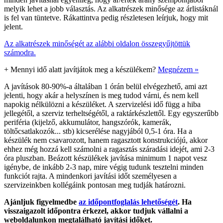
melyik lehet a jobb választás. Az alkatrészek minősége az árlistáknál
is fel van tüntetve. Rákattintva pedig részletesen leírjuk, hogy mit
jelent.
Az alkatrészek minőségét az alábbi oldalon összegyűjtöttük
számodra.
+
Mennyi idő alatt javítjátok meg a készülékem?
Megnézem »
A javítások 80-90%-a általában 1 órán belül elvégezhető, ami azt
jelenti, hogy akár a helyszínen is meg tudod várni, és nem kell
napokig nélkülözni a készüléket. A szervizelési idő függ a hiba
jellegétől, a szerviz terheltségétől, a raktárkészlettől. Egy egyszerűbb
periféria (kijelző, akkumulátor, hangszórók, kamerák,
töltőcsatlakozók... stb) kicserélése nagyjából 0,5-1 óra. Ha a
készülék nem csavarozott, hanem ragasztott konstrukciójú, akkor
ehhez még hozzá kell számolni a ragasztás száradási idejét, ami 2-3
óra pluszban. Beázott készülékek javítása minimum 1 napot vesz
igénybe, de inkább 2-3 nap, mire végig tudunk tesztelni minden
funkciót rajta. A mindenkori javítási időt személyesen a
szervizeinkben kollégáink pontosan meg tudják határozni.
Ajánljuk figyelmedbe
az időpontfoglalás lehetőségét
. Ha
visszaigazolt időpontra érkezel, akkor tudjuk vállalni a
weboldalunkon megtalálható javítási időket.