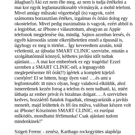
átlagban!) Aki ezt nem élte meg, az nem is tudja értékelni a
mai kor egyik legfantasztikusabb vívmányát, a mobil telefont.
Mivel amúgy műszaki végzettségű (is) vagyok, ezért
számomra borzasztóan értékes, izgalmas és óriási dolog egy
okostelefon. Mivel pedig maximalista is vagyok, ezért abból is
a legjobbat, az iPhone-t választottam, ahogyan az Apple
telefonok megjelenése óta, mindig. Sajnos azonban leesés, és
egyéb károsodás szinte elkerülhetetlen ennél a típusnál is,
úgyhogy ez meg is történt... Így keveredtem azután, totál
véletlenül, az újbudai SMART CLINIC szervizbe, miután a
szolgáltatómnál könnyű, kéthetes javítási időt tudtak
ajánlani…. A mai kor emberének ez egy tragédia! Ezzel
szemben a SMART CLINIC-nél, a legnagyobb
meglepetésemre fél órát(!!) ígértek a komplett kijelző
cseréjére! El se hittem, hogy ilyen van! ….és ami a
legfontosabb: itt nincs olyan, hogy valahová elküldik, ahol
ismeretlenek kezén forog a telefon és nem tudható, ki, miért
láthatja az ember privát és bizalmas dolgait…. A szervizben
kedves, hozzáértő fiatalok fogadtak, elmagyarázták a javítás
menetét, majd leültettek és fél óra múlva, valóban készen volt
az iPhone! Köszönöm SMART CLINIC, ez európai
működés, mondhatni férfimunka! Csak ajánlani tudom
mindenkinek!"
Szigeti Ferenc - zenész, Karthago rockegyüttes alapítója