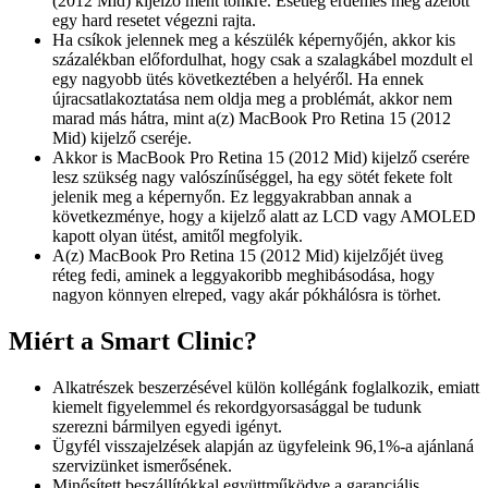
(2012 Mid) kijelző ment tönkre. Esetleg érdemes még azelőtt
egy hard resetet végezni rajta.
Ha csíkok jelennek meg a készülék képernyőjén, akkor kis
százalékban előfordulhat, hogy csak a szalagkábel mozdult el
egy nagyobb ütés következtében a helyéről. Ha ennek
újracsatlakoztatása nem oldja meg a problémát, akkor nem
marad más hátra, mint a(z) MacBook Pro Retina 15 (2012
Mid) kijelző cseréje.
Akkor is MacBook Pro Retina 15 (2012 Mid) kijelző cserére
lesz szükség nagy valószínűséggel, ha egy sötét fekete folt
jelenik meg a képernyőn. Ez leggyakrabban annak a
következménye, hogy a kijelző alatt az LCD vagy AMOLED
kapott olyan ütést, amitől megfolyik.
A(z) MacBook Pro Retina 15 (2012 Mid) kijelzőjét üveg
réteg fedi, aminek a leggyakoribb meghibásodása, hogy
nagyon könnyen elreped, vagy akár pókhálósra is törhet.
Miért a Smart Clinic?
Alkatrészek beszerzésével külön kollégánk foglalkozik, emiatt
kiemelt figyelemmel és rekordgyorsasággal be tudunk
szerezni bármilyen egyedi igényt.
Ügyfél visszajelzések alapján az ügyfeleink 96,1%-a ajánlaná
szervizünket ismerősének.
Minősített beszállítókkal együttműködve a garanciális