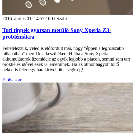
2016. április 01.
14:57:10
U
Szabi
Tuti tippek gyorsan merülő Sony Xperia Z3-
problémákra
Feltételezzük, veled is előfordult már, hogy "éppen a legrosszabb
pillanatban" merül le a készüléked. Hiába a Sony Xperia
akkumulátorok üzemideje az egyik legjobb a piacon, semmi sem tart
örökké és idővel ezek is lemerülnek. Ha az otthonhagyott töltő
neked is felér egy harakirivel, itt a segítség!
Elolvasom