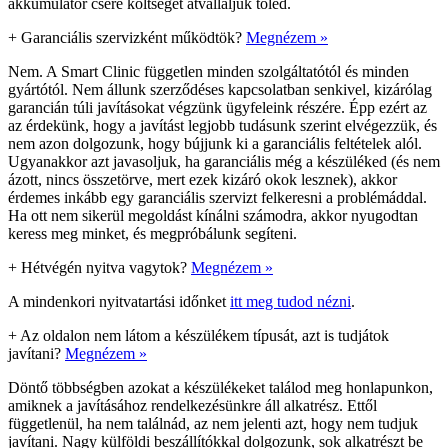
akkumulátor csere költségét átvállaljuk tőled.
+
Garanciális szervizként működtök?
Megnézem »
Nem. A Smart Clinic független minden szolgáltatótól és minden
gyártótól. Nem állunk szerződéses kapcsolatban senkivel, kizárólag
garancián túli javításokat végzünk ügyfeleink részére. Épp ezért az
az érdekünk, hogy a javítást legjobb tudásunk szerint elvégezzük, és
nem azon dolgozunk, hogy bújjunk ki a garanciális feltételek alól.
Ugyanakkor azt javasoljuk, ha garanciális még a készüléked (és nem
ázott, nincs összetörve, mert ezek kizáró okok lesznek), akkor
érdemes inkább egy garanciális szervizt felkeresni a problémáddal.
Ha ott nem sikerül megoldást kínálni számodra, akkor nyugodtan
keress meg minket, és megpróbálunk segíteni.
+
Hétvégén nyitva vagytok?
Megnézem »
A mindenkori nyitvatartási időnket
itt meg tudod nézni
.
+
Az oldalon nem látom a készülékem típusát, azt is tudjátok
javítani?
Megnézem »
Döntő többségben azokat a készülékeket találod meg honlapunkon,
amiknek a javításához rendelkezésünkre áll alkatrész. Ettől
függetlenül, ha nem találnád, az nem jelenti azt, hogy nem tudjuk
javítani. Nagy külföldi beszállítókkal dolgozunk, sok alkatrészt be