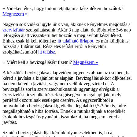
+
Vidéken élek, hogy tudom eljuttatni a készülékem hozzátok?
Megnézem »
Nagyon sok vidéki ügyfelünk van, akiknek kényelmes megoldás a
szervizfutár
szolgáltatásunk. Akár 3 nap alatt, de többnyire 5-6 nap
leforgása alatt visszakerülhet hozzád a megjavított készüléked.
Ehhez csak ki kell tölteni az
itt található űrlapot
, és már küldjük is
hozzád a futárunkat. Részletes leírást erről a kényelmi
szolgáltatásunkról
itt találsz
.
+
Miért kell a bevizsgálásért fizetni?
Megnézem »
A készülék bevizsgálása alapvetően ingyenes abban az esetben, ha
kéred a javítást a kiajánlott ár alapján. Bevizsgálás akkor díjköteles,
ha nem kéred a javítást, vagy nem velünk végezteted el. A
bevizsgálás során szerviztechnikusaink ugyanúgy elvégzik a
szervizelést, teszt alkatrészek segítségével megállapítják, mely
perifériák szorulnak esetleges cserére. Az egyszerűbbtől a
bonyolultabb bevizsgálásokig eltelhet legalább 0,5-3 óra is, mire
megállapítható a hiba forrása. Ennek a munkadíjnak a töredékét
szoktuk bevizsgálás gyanánt kiszámlázni, ha mégsem kéred a
javítást.
Szintén bevizsgálási díjat kérünk olyan esetekben is, ha a