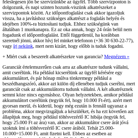
feleslegesen jön be szervizünkbe az ügyfél. Több szervizponton is
dolgozunk, és napi szinten hozunk-viszünk alkatrészeket a
szervizpontok között. Az időpontfoglalást csak akkor igazoljuk
vissza, ha a javításhoz szükséges alkatrészt a foglalás helyén és
idejében 100%-ra biztosítani tudjuk. Ehhez szükségünk van
általában 1 munkanapra. Ez az oka annak, hogy 24 órán belül nem
fogadunk el időpontfoglalást. Ettől függetlenül, ha korábban
szeretnél jönni, akkor hívj fel minket telefonon (+36 30 630-22-77),
vagy
írj nekünk
, mert nem kizárt, hogy előbb is tuduk fogadni.
+
Miért csak a beszerelt alkatrészekre van garancia?
Megnézem »
Garanciát értelemszerűen csak arra az alkatrészre tudunk vállalni,
amit cserélünk. Ha például kicserélünk az ügyfél kérésére egy
akkumulátort, és pár hónap múlva tönkremegy például a
beszédhangszóró, akkor azt külön díj ellenében tudjuk cserélni, mert
garanciát csak az akkumulátorra tudunk vállalni. A két alkatrésznek
semmi köze nincs egymáshoz. Olyan helyzetekben, amikor például
akkumulátort cserélünk (tegyük fel, hogy 10.000 Ft-ért), azért mert
gyorsan merül, és kiderül, hogy még ezután is fennáll ugyanaz a
probléma, akkor megvizsgáljuk a készüléket, és ha ezt követően azt
állapítjuk meg, hogy például töltésvezérlő IC hibája (tegyük fel,
hogy 25.000 Ft az ára) van, akkor az akkumulátor csere árát jóvá
szoktuk írni a töltésvezérlő IC csere árából. Tehát 25.000-
10.000=15.000 Ft, amit fizetni kell. Ebben az esetben az