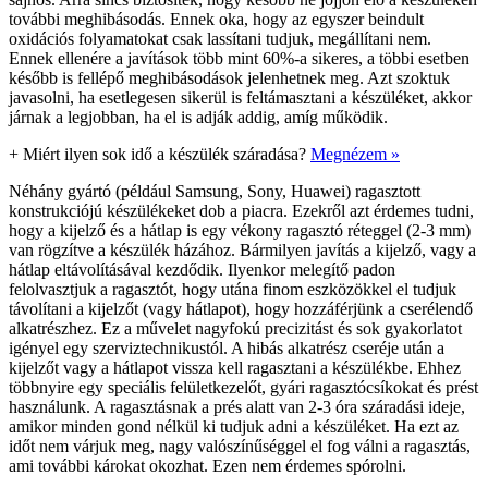
további meghibásodás. Ennek oka, hogy az egyszer beindult
oxidációs folyamatokat csak lassítani tudjuk, megállítani nem.
Ennek ellenére a javítások több mint 60%-a sikeres, a többi esetben
később is fellépő meghibásodások jelenhetnek meg. Azt szoktuk
javasolni, ha esetlegesen sikerül is feltámasztani a készüléket, akkor
járnak a legjobban, ha el is adják addig, amíg működik.
+
Miért ilyen sok idő a készülék száradása?
Megnézem »
Néhány gyártó (például Samsung, Sony, Huawei) ragasztott
konstrukciójú készülékeket dob a piacra. Ezekről azt érdemes tudni,
hogy a kijelző és a hátlap is egy vékony ragasztó réteggel (2-3 mm)
van rögzítve a készülék házához. Bármilyen javítás a kijelző, vagy a
hátlap eltávolításával kezdődik. Ilyenkor melegítő padon
felolvasztjuk a ragasztót, hogy utána finom eszközökkel el tudjuk
távolítani a kijelzőt (vagy hátlapot), hogy hozzáférjünk a cserélendő
alkatrészhez. Ez a művelet nagyfokú precizitást és sok gyakorlatot
igényel egy szerviztechnikustól. A hibás alkatrész cseréje után a
kijelzőt vagy a hátlapot vissza kell ragasztani a készülékbe. Ehhez
többnyire egy speciális felületkezelőt, gyári ragasztócsíkokat és prést
használunk. A ragasztásnak a prés alatt van 2-3 óra száradási ideje,
amikor minden gond nélkül ki tudjuk adni a készüléket. Ha ezt az
időt nem várjuk meg, nagy valószínűséggel el fog válni a ragasztás,
ami további károkat okozhat. Ezen nem érdemes spórolni.