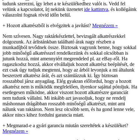
tudunk szerezni, így lehet a te készülékedhez valót is. Vedd fel
velünk a kapcsolatot, írj nekünk üzenetet
ide kattintva
, és kollégáink
válaszolni fognak rövid időn belül.
+
Hozott alkatrészből is elvégzitek a javítást?
Megnézem »
Nem szívesen. Nagy raktárkészlettel, bevizsgált alkatrészekkel
dolgozunk. Az árlistánkban található árak nagy részben a
munkadíjból tevődnek össze. Biztosak vagyunk benne, hogy sokkal
jobb minőségű alkatrésszel rendelkezünk és sokkal olcsóbban is
jutunk hozzá, mint amennyiért megrendeled pl. az eBay-ről. Ha
ragaszkodsz hozzá, akkor elvállaljuk hozott alkatrész beépítését, de
ezt csak úgy tudjuk megtenni, hogy az árból levonjuk a mi általunk
beszerzett alkatrész árát, és azt számlázzuk ki. Így biztosan
rosszabbul jársz anyagilag. Elég gyakran előfordul, hogy a hozott
alkatrész nem is működik megfelelően, ilyenkor sajáttal pótoljuk. Ha
esetlegesen működne, akkor viszont hozott alkatrészre garanciát
nem tudunk vállalni. Mi inkább azt javasoljuk, hogy ne rendelj
máshonnan drágábban rosszabb minőségű alkatrészt, mint ami
nálunk van raktáron. Nem lesz olcsóbb sem, és ha gond lenne vele,
akkor nincs kihez fordulni garancia miatt.
+
Megmarad-e a gyári garancia miután szereltétek a készüléket?
Megnézem »