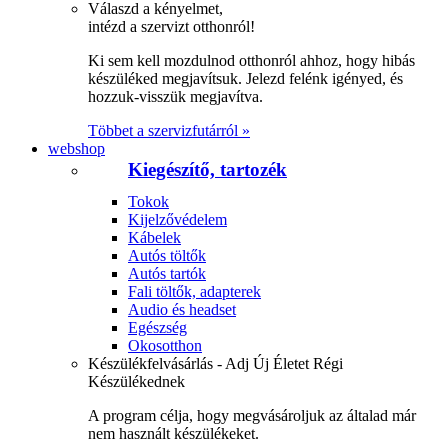
Válaszd a kényelmet,
intézd a szervizt otthonról!
Ki sem kell mozdulnod otthonról ahhoz, hogy hibás
készüléked megjavítsuk. Jelezd felénk igényed, és
hozzuk-visszük megjavítva.
Többet a szervizfutárról »
webshop
Kiegészítő, tartozék
Tokok
Kijelzővédelem
Kábelek
Autós töltők
Autós tartók
Fali töltők, adapterek
Audio és headset
Egészség
Okosotthon
Készülékfelvásárlás - Adj Új Életet Régi
Készülékednek
A program célja, hogy megvásároljuk az általad már
nem használt készülékeket.