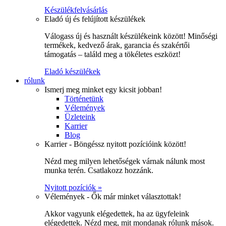
Készülékfelvásárlás
Eladó új és felújított készülékek
Válogass új és használt készülékeink között! Minőségi
termékek, kedvező árak, garancia és szakértői
támogatás – találd meg a tökéletes eszközt!
Eladó készülékek
rólunk
Ismerj meg minket egy kicsit jobban!
Történetünk
Vélemények
Üzleteink
Karrier
Blog
Karrier - Böngéssz nyitott pozícióink között!
Nézd meg milyen lehetőségek várnak nálunk most
munka terén. Csatlakozz hozzánk.
Nyitott pozíciók »
Vélemények - Ők már minket választottak!
Akkor vagyunk elégedettek, ha az ügyfeleink
elégedettek. Nézd meg, mit mondanak rólunk mások.