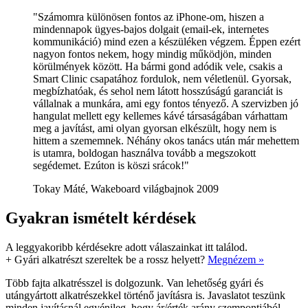
"Számomra különösen fontos az iPhone-om, hiszen a
mindennapok ügyes-bajos dolgait (email-ek, internetes
kommunikáció) mind ezen a készüléken végzem. Éppen ezért
nagyon fontos nekem, hogy mindig működjön, minden
körülmények között. Ha bármi gond adódik vele, csakis a
Smart Clinic csapatához fordulok, nem véletlenül. Gyorsak,
megbízhatóak, és sehol nem látott hosszúságú garanciát is
vállalnak a munkára, ami egy fontos tényező. A szervizben jó
hangulat mellett egy kellemes kávé társaságában várhattam
meg a javítást, ami olyan gyorsan elkészült, hogy nem is
hittem a szememnek. Néhány okos tanács után már mehettem
is utamra, boldogan használva tovább a megszokott
segédemet. Ezúton is köszi srácok!"
Tokay Máté, Wakeboard világbajnok 2009
Gyakran ismételt kérdések
A leggyakoribb kérdésekre adott válaszainkat itt találod.
+
Gyári alkatrészt szereltek be a rossz helyett?
Megnézem »
Több fajta alkatrésszel is dolgozunk. Van lehetőség gyári és
utángyártott alkatrészekkel történő javításra is. Javaslatot teszünk
minden javításnál egyénileg, hogy ár/érték arány szempontjából