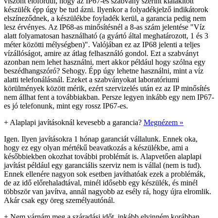
viszont előfordul, hogy az IP67-es szabvány szerint kialakított
készülék épp úgy be tud ázni. Ilyenkor a folyadékjelző indikátorok
elszíneződnek, a készülékbe foyladék kerül, a garancia pedig nem
lesz érvényes. Az IP68-as minősítésnél a 8-as szám jelentése "Víz
alatt folyamatosan használható (a gyártó által meghatározott, 1 és 3
méter közötti mélységben)". Valójában ez az IP68 jelenti a teljes
vízállóságot, amire az átlag felhasználó gondol. Ezt a szabványt
azonban nem lehet használni, mert akkor például hogy szólna egy
beszédhangszóró? Sehogy. Épp úgy lehetne használni, mint a víz
alatti telefonálásnál. Ezeket a szabványokat laboratóriumi
körülmények között mérik, ezért szervizelés után ez az IP minősítés
nem állhat fent a továbbiakban. Persze legyen inkább egy nem IP67-
es jó telefonunk, mint egy rossz IP67-es.
+
Alaplapi javításoknál kevesebb a garancia?
Megnézem »
Igen. Ilyen javításokra 1 hónap garanciát vállalunk. Ennek oka,
hogy ez egy olyan mértékű beavatkozás a készülékbe, ami a
későbbiekben okozhat további problémát is. Alapvetően alaplapi
javítást például egy garanciális szerviz nem is vállal (nem is tud).
Ennek ellenére nagyon sok esetben javíthatóak ezek a problémák,
de az idő előrehaladtával, minél idősebb egy készülék, és minél
többször van javítva, annál nagyobb az esély rá, hogy újra elromlik.
Akár csak egy öreg személyautónál.
+
Nem várnám meg a száradási időt, inkább elvinném korábban.