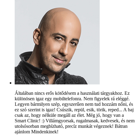
Általában nincs erős kötődésem a használati tárgyakhoz. Ez
különösen igaz egy mobiltelefonra. Nem figyelek rá eléggé.
Legyen bármilyen szép, egyszerűen nem tud hozzám nőni, és
ez szó szerint is igaz! Csúszik, repül, esik, törik, reped... A baj
csak az, hogy nélküle megáll az élet. Még jó, hogy van a
Smart Clinic! :) Villámgyorsak, rugalmasak, kedvesek, és nem
utolsósorban megbízható, precíz munkát végeznek! Bátran
ajánlom Mindenkinek!