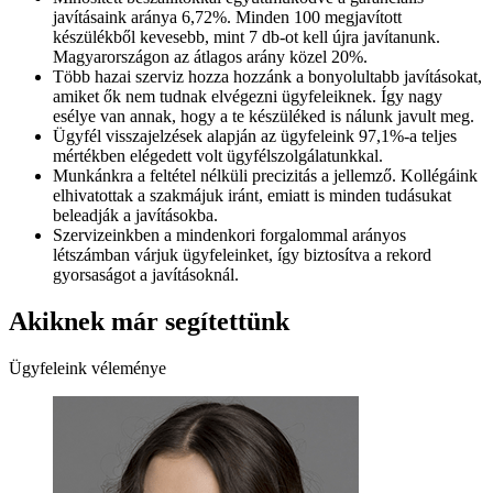
javításaink aránya 6,72%. Minden 100 megjavított
készülékből kevesebb, mint 7 db-ot kell újra javítanunk.
Magyarországon az átlagos arány közel 20%.
Több hazai szerviz hozza hozzánk a bonyolultabb javításokat,
amiket ők nem tudnak elvégezni ügyfeleiknek. Így nagy
esélye van annak, hogy a te készüléked is nálunk javult meg.
Ügyfél visszajelzések alapján az ügyfeleink 97,1%-a teljes
mértékben elégedett volt ügyfélszolgálatunkkal.
Munkánkra a feltétel nélküli precizitás a jellemző. Kollégáink
elhivatottak a szakmájuk iránt, emiatt is minden tudásukat
beleadják a javításokba.
Szervizeinkben a mindenkori forgalommal arányos
létszámban várjuk ügyfeleinket, így biztosítva a rekord
gyorsaságot a javításoknál.
Akiknek már segítettünk
Ügyfeleink véleménye