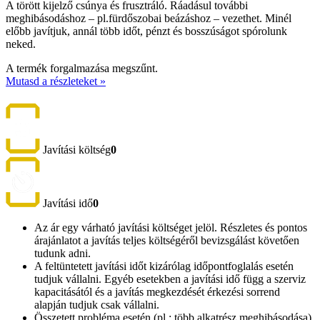
A törött kijelző csúnya és frusztráló. Ráadásul további
meghibásodáshoz – pl.fürdőszobai beázáshoz – vezethet. Minél
előbb javítjuk, annál több időt, pénzt és bosszúságot spórolunk
neked.
A termék forgalmazása megszűnt.
Mutasd a részleteket »
Javítási költség
0
Javítási idő
0
Az ár egy várható javítási költséget jelöl. Részletes és pontos
árajánlatot a javítás teljes költségéről bevizsgálást követően
tudunk adni.
A feltüntetett javítási időt kizárólag időpontfoglalás esetén
tudjuk vállalni. Egyéb esetekben a javítási idő függ a szerviz
kapacitásától és a javítás megkezdését érkezési sorrend
alapján tudjuk csak vállalni.
Összetett probléma esetén (pl.: több alkatrész meghibásodása)