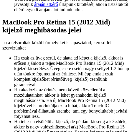
javasoljuk
árajánlatkérő
űrlapunk kitöltését, ahol a listaáraktól
eltérő egyedi árajánlatot tudunk adni.
MacBook Pro Retina 15 (2012 Mid)
kijelző meghibásodás jelei
ha a felsoroltak közül bármelyiket is tapasztalod, keresd fel
szervizünket
Ha csak az üveg sérül, de alatta ad képet a kijelző, akkor is
erősen ajánlott a teljes MacBook Pro Retina 15 (2012 Mid)
kijelző kicserélése. Üveg csere esetén nagy eséllyel 1-2 hónap
után tönkre fog menni az érintése. Mi épp emiatt csak
komplett kijelzőket (érintőüveg+kijelző) cserélünk
garanciával.
Ha akadozik az érintés, nem követi közvetlenül a
mozdulatainkat, akkor is lehet gyanakodni kijelző
meghibásodásra. Ha új MacBook Pro Retina 15 (2012 Mid)
kijelzővel is produkálja ezt a hibát, akkor Touch IC
problémával állhatunk szembe, ami egy bonyolultabb javítási
folyamat lesz.
Ha teljesen elsötétül a kijelző, de például kicseng a készülék,
akkor is nagy valószínűséggel a(z) MacBook Pro Retina 15