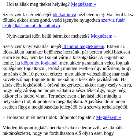
+
Hol talállak meg titeket helyileg?
Megnézem »
Szervizeink elérhetőségét
ide kattintva
nézheted meg. Ha távol laksz
tőlünk, akkor sincs gond, vedd igénybe nyugodtan
szerviz futár
szolgáltatásunkat ide kattintva
.
+
Nyitvatartási időn belül bármikor mehetek?
Megnézem »
Szervizeink nyitvatartási idejét
itt tudod megtekinteni
. Ebben az
időszakban bármikor bejöhetsz hozzánk, pár percen belül biztosan
sorra kerülsz, nem kell sokat várni a kiszolgálásra. A legjobb az
lenne, ha
időpontot foglalnál
, mert akkor garantáltan veled fognak
kollégáink foglalkozni. Próbálj minden esetben úgy időzíteni, hogy
ne zárás előtt 10 perccel érkezz, mert akkor valószínűleg már csak
következő nap fogunk tudni nekiállni a készülék javításának. Ha
zárás előtt legkésőbb 1 órával megérkezel, akkor nagy esély van rá,
hogy még zárásig be tudjuk vállalni a készüléket úgy, hogy még
akkor el is tudod vinni. Természetesen a javítási időt mindig a
helyszínen tudjuk pontosan megállapítani. A javítási idő minden
esetben függ a meghibásodás jellegétől és a szerviz terheltségétől.
+
Holnapra miért nem tudok időpontot foglalni?
Megnézem »
Minden időpontfoglalás beérkezésekor ellenőrizzük az aktuális
raktárkészletet, hogy ne fordulhasson elő olyan eset, hogy