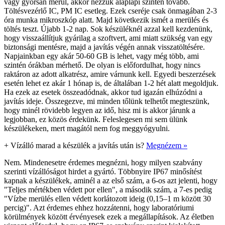
vagy gyorsan merül, akkor nézzük alaplapi szinten tovább.
Töltésvezérlő IC, PM IC esetleg. Ezek cseréje csak önmagában 2-3
óra munka mikroszkóp alatt. Majd következik ismét a merülés és
töltés teszt. Újabb 1-2 nap. Sok készüléknél azzal kell kezdenünk,
hogy visszaállítjuk gyárilag a szoftvert, ami miatt szükség van egy
biztonsági mentésre, majd a javítás végén annak visszatöltésére.
Napjainkban egy akár 50-60 GB is lehet, vagy még több, ami
szintén órákban mérhető. De olyan is előfordulhat, hogy nincs
raktáron az adott alkatrész, amire várnunk kell. Egyedi beszerzések
esetén lehet ez akár 1 hónap is, de általában 1-2 hét alatt megoldjuk.
Ha ezek az esetek összeadódnak, akkor tud igazán elhúzódni a
javítás ideje. Összegezve, mi minden tőlünk telhetőt megteszünk,
hogy minél rövidebb legyen az idő, hisz mi is akkor járunk a
legjobban, ez közös érdekünk. Feleslegesen mi sem ülünk
készülékeken, mert magától nem fog meggyógyulni.
+
Vízálló marad a készülék a javítás után is?
Megnézem »
Nem. Mindenesetre érdemes megnézni, hogy milyen szabvány
szerinti vízállóságot hirdet a gyártó. Többnyire IP67 minősítést
kapnak a készülékek, aminél a az első szám, a 6-os azt jelenti, hogy
"Teljes mértékben védett por ellen", a második szám, a 7-es pedig
"Vízbe merülés ellen védett korlátozott ideig (0,15–1 m között 30
percig)". Azt érdemes ehhez hozzátenni, hogy laboratóriumi
körülmények között érvényesek ezek a megállapítások. Az életben