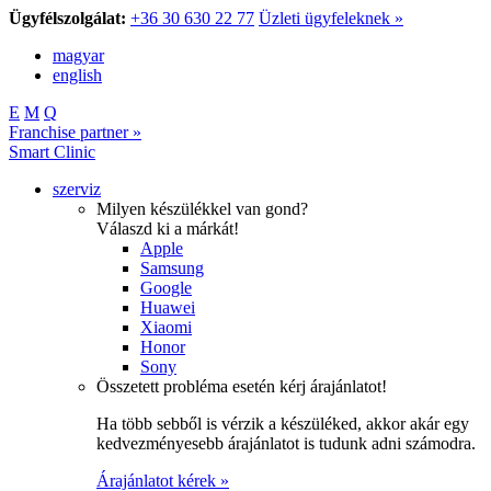
Ügyfélszolgálat:
+36 30 630 22 77
Üzleti ügyfeleknek »
magyar
english
E
M
Q
Franchise partner »
Smart Clinic
szerviz
Milyen készülékkel van gond?
Válaszd ki a márkát!
Apple
Samsung
Google
Huawei
Xiaomi
Honor
Sony
Összetett probléma esetén kérj árajánlatot!
Ha több sebből is vérzik a készüléked, akkor akár egy
kedvezményesebb árajánlatot is tudunk adni számodra.
Árajánlatot kérek »