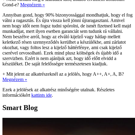
Gond-e?
Megnézem »
Annyiban gond, hogy 90% bizonyossággal mondhatjuk, hogy el fog
válni a ragasztás. És újra vissza kell jönni újraragasztani. Amivel
nem hogy időt nem fogsz tudni spórolni, de ismét fizetned kell majd
munkadíjat, mert ilyen esetben garanciát sem tudunk rá vállalni.
Nem beszélve arról, hogy az elváló kijelző vagy hátlap mellett
keletkező résen szennyeződés kerülhet a készülékbe, ami zárlatot
okozhat, vagy foltos lesz a kijelző háttérfénye, ami csak kijelző
cserével orvosolható. Ezek mind plusz költségek és újabb idő a
szervizben. Ezért is nem ajánljuk azt, hogy idő előtt elvidd a
készüléket. De saját felelősségre természetesen kiadjuk.
+
Mit jelent az alkatrészeknél az a jelölés, hogy A++, A+, A, B?
Megnézem »
Ezek a jelölések az alkatrész minőségére utalnak. Részletes
információkért
kattints ide
.
Smart Blog