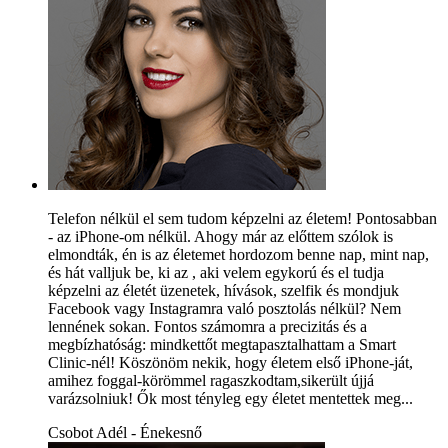
Telefon nélkül el sem tudom képzelni az életem! Pontosabban
- az iPhone-om nélkül. Ahogy már az előttem szólok is
elmondták, én is az életemet hordozom benne nap, mint nap,
és hát valljuk be, ki az , aki velem egykorú és el tudja
képzelni az életét üzenetek, hívások, szelfik és mondjuk
Facebook vagy Instagramra való posztolás nélkül? Nem
lennének sokan. Fontos számomra a precizitás és a
megbízhatóság: mindkettőt megtapasztalhattam a Smart
Clinic-nél! Köszönöm nekik, hogy életem első iPhone-ját,
amihez foggal-körömmel ragaszkodtam,sikerült újjá
varázsolniuk! Ők most tényleg egy életet mentettek meg...
Csobot Adél - Énekesnő