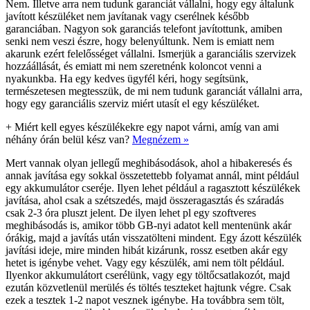
Nem. Illetve arra nem tudunk garanciát vállalni, hogy egy általunk
javított készüléket nem javítanak vagy cserélnek később
garanciában. Nagyon sok garanciás telefont javítottunk, amiben
senki nem veszi észre, hogy belenyúltunk. Nem is emiatt nem
akarunk ezért felelősséget vállalni. Ismerjük a garanciális szervizek
hozzáállását, és emiatt mi nem szeretnénk koloncot venni a
nyakunkba. Ha egy kedves ügyfél kéri, hogy segítsünk,
természetesen megtesszük, de mi nem tudunk garanciát vállalni arra,
hogy egy garanciális szerviz miért utasít el egy készüléket.
+
Miért kell egyes készülékekre egy napot várni, amíg van ami
néhány órán belül kész van?
Megnézem »
Mert vannak olyan jellegű meghibásodások, ahol a hibakeresés és
annak javítása egy sokkal összetettebb folyamat annál, mint például
egy akkumulátor cseréje. Ilyen lehet például a ragasztott készülékek
javítása, ahol csak a szétszedés, majd összeragasztás és száradás
csak 2-3 óra pluszt jelent. De ilyen lehet pl egy szoftveres
meghibásodás is, amikor több GB-nyi adatot kell mentenünk akár
órákig, majd a javítás után visszatölteni mindent. Egy ázott készülék
javítási ideje, mire minden hibát kizárunk, rossz esetben akár egy
hetet is igénybe vehet. Vagy egy készülék, ami nem tölt például.
Ilyenkor akkumulátort cserélünk, vagy egy töltőcsatlakozót, majd
ezután közvetlenül merülés és töltés teszteket hajtunk végre. Csak
ezek a tesztek 1-2 napot vesznek igénybe. Ha továbbra sem tölt,