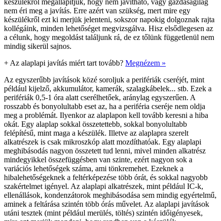
készülékről megállapítjuk, hogy nem javítható, vagy gazdaságilag
nem éri meg a javítás. Erre azért van szükség, mert mire egy
készülékről ezt ki merjük jelenteni, sokszor napokig dolgoznak rajta
kollégáink, minden lehetőséget megvizsgálva. Hisz elsődlegesen az
a célunk, hogy megoldást találjunk rá, de ez tőlünk függetlenül nem
mindig sikerül sajnos.
+
Az alaplapi javítás miért tart tovább?
Megnézem »
Az egyszerűbb javítások közé soroljuk a perifériák cseréjét, mint
például kijelző, akkumulátor, kamerák, szalagkábelek... stb. Ezek a
perifériák 0,5-1 óra alatt cserélhetőek, aránylag egyszerűen. A
rosszabb és bonyolultabb eset az, ha a periféria cseréje nem oldja
meg a problémát. Ilyenkor az alaplapon kell tovább keresni a hiba
okát. Egy alaplap sokkal összetettebb, sokkal bonyolultabb
felépítésű, mint maga a készülék. Illetve az alaplapra szerelt
alkatrészek is csak mikroszkóp alatt mozdíthatóak. Egy alaplapi
meghibásodás nagyon összetett tud lenni, mivel minden alkatrész
mindegyikkel összefüggésben van szinte, ezért nagyon sok a
variációs lehetőségek száma, ami tönkremehet. Ezeknek a
hibalehetőségeknek a feltérképezése több órát, és sokkal nagyobb
szakértelmet igényel. Az alaplapi alkatrészek, mint például IC-k,
ellenállások, kondenzátorok meghibásodása sem mindig egyértelmű,
aminek a feltárása szintén több órás művelet. Az alaplapi javítások
utáni tesztek (mint például merülés, töltés) szintén időigényesek,