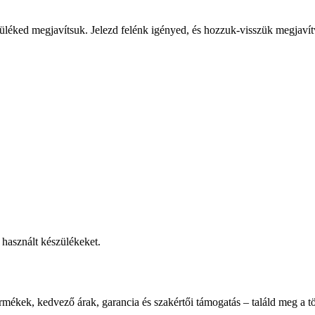
üléked megjavítsuk. Jelezd felénk igényed, és hozzuk-visszük megjavít
használt készülékeket.
rmékek, kedvező árak, garancia és szakértői támogatás – találd meg a tö