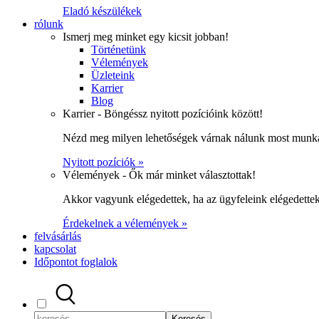
Eladó készülékek
rólunk
Ismerj meg minket egy kicsit jobban!
Történetünk
Vélemények
Üzleteink
Karrier
Blog
Karrier - Böngéssz nyitott pozícióink között!
Nézd meg milyen lehetőségek várnak nálunk most munka
Nyitott pozíciók »
Vélemények - Ők már minket választottak!
Akkor vagyunk elégedettek, ha az ügyfeleink elégedett
Érdekelnek a vélemények »
felvásárlás
kapcsolat
Időpontot foglalok
Keresés