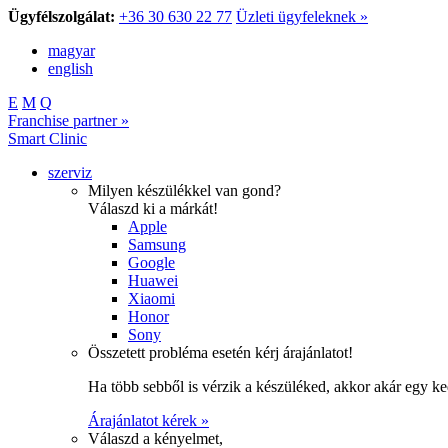
Ügyfélszolgálat:
+36 30 630 22 77
Üzleti ügyfeleknek »
magyar
english
E
M
Q
Franchise partner »
Smart Clinic
szerviz
Milyen készülékkel van gond?
Válaszd ki a márkát!
Apple
Samsung
Google
Huawei
Xiaomi
Honor
Sony
Összetett probléma esetén kérj árajánlatot!
Ha több sebből is vérzik a készüléked, akkor akár egy k
Árajánlatot kérek »
Válaszd a kényelmet,