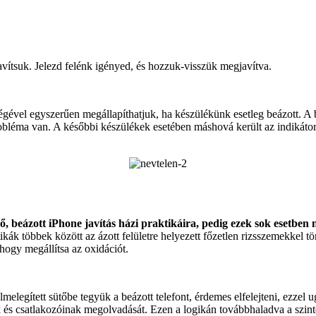
ítsuk. Jelezd felénk igényed, és hozzuk-visszük megjavítva.
gével egyszerűen megállapíthatjuk, ha készülékünk esetleg beázott. A 
obléma van. A későbbi készülékek esetében máshová került az indikátor,
, beázott iPhone javítás házi praktikáira, pedig ezek sok esetben
ikák többek között az ázott felületre helyezett főzetlen rizsszemekkel tö
hogy megállítsa az oxidációt.
lmelegített sütőbe tegyük a beázott telefont, érdemes elfelejteni, ezz
és csatlakozóinak megolvadását. Ezen a logikán továbbhaladva a szinté