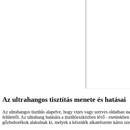
Az ultrahangos tisztítás menete és hatásai
Az ultrahangos tisztítás alapelve, hogy vizes vagy szerves oldatban n
felületről. Az ultrahang hatására a tisztítóeszközben lévő - esetünk
gőzbuborékok alakulnak ki, melyek a készülék alkatrészeire káros sz