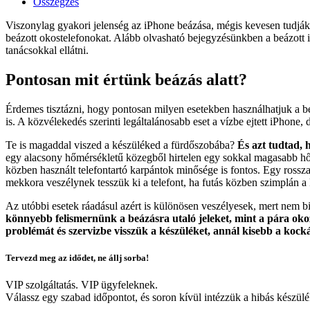
Összegzés
Viszonylag gyakori jelenség az iPhone beázása, mégis kevesen tudják,
beázott okostelefonokat. Alább olvasható bejegyzésünkben a beázott i
tanácsokkal ellátni.
Pontosan mit értünk beázás alatt?
Érdemes tisztázni, hogy pontosan milyen esetekben használhatjuk a 
is. A közvélekedés szerinti legáltalánosabb eset a vízbe ejtett iPhone,
Te is magaddal viszed a készüléked a fürdőszobába?
És azt tudtad, 
egy alacsony hőmérsékletű közegből hirtelen egy sokkal magasabb hőmé
közben használt telefontartó karpántok minősége is fontos. Egy rosszab
mekkora veszélynek tesszük ki a telefont, ha futás közben szimplán a 
Az utóbbi esetek ráadásul azért is különösen veszélyesek, mert nem 
könnyebb felismernünk a beázásra utaló jeleket, mint a pára ok
problémát és szervizbe visszük a készüléket, annál kisebb a ko
Tervezd meg az idődet, ne állj sorba!
VIP szolgáltatás. VIP ügyfeleknek.
Válassz egy szabad időpontot, és soron kívül intézzük a hibás készülé