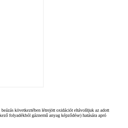
eázás következtében létrejött oxidációt eltávolítjuk az adott
vetkező folyadékból gáznemű anyag képződése) hatására apró