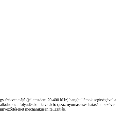
agy frekvenciájú (jellemzően: 20-400 kHz) hanghullámok segítségével a b
ben alkoholos - folyadékban kavatáció (azaz nyomás esés hatására bekö
ennyeződéseket mechanikusan fellazítják.