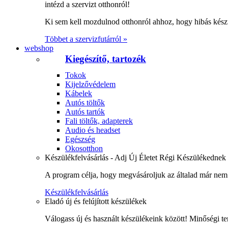
intézd a szervizt otthonról!
Ki sem kell mozdulnod otthonról ahhoz, hogy hibás kész
Többet a szervizfutárról »
webshop
Kiegészítő, tartozék
Tokok
Kijelzővédelem
Kábelek
Autós töltők
Autós tartók
Fali töltők, adapterek
Audio és headset
Egészség
Okosotthon
Készülékfelvásárlás - Adj Új Életet Régi Készülékednek
A program célja, hogy megvásároljuk az általad már nem 
Készülékfelvásárlás
Eladó új és felújított készülékek
Válogass új és használt készülékeink között! Minőségi te