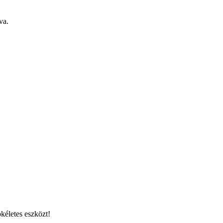
va.
kéletes eszközt!