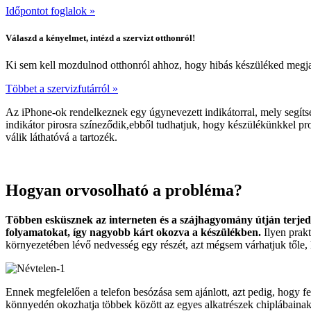
Időpontot foglalok »
Válaszd a kényelmet, intézd a szervizt otthonról!
Ki sem kell mozdulnod otthonról ahhoz, hogy hibás készüléked megjav
Többet a szervizfutárról »
Az iPhone-ok rendelkeznek egy úgynevezett indikátorral, mely segítsé
indikátor pirosra színeződik,ebből tudhatjuk, hogy készülékünkkel pr
válik láthatóvá a tartozék.
Hogyan orvosolható a probléma?
Többen esküsznek az interneten és a szájhagyomány útján terjedő
folyamatokat, így nagyobb kárt okozva a készülékben.
Ilyen prakt
környezetében lévő nedvesség egy részét, azt mégsem várhatjuk tőle, 
Ennek megfelelően a telefon besózása sem ajánlott, azt pedig, hogy fe
könnyedén okozhatja többek között az egyes alkatrészek chiplábainak 