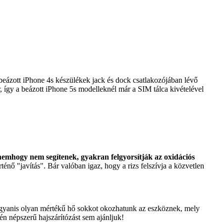
beázott iPhone 4s készülékek jack és dock csatlakozójában lévő
 így a beázott iPhone 5s modelleknél már a SIM tálca kivételével
 nemhogy nem segítenek, gyakran felgyorsítják az oxidációs
rténő "javítás". Bár valóban igaz, hogy a rizs felszívja a közvetlen
el ugyanis olyan mértékű hő sokkot okozhatunk az eszköznek, mely
n népszerű hajszárítózást sem ajánljuk!