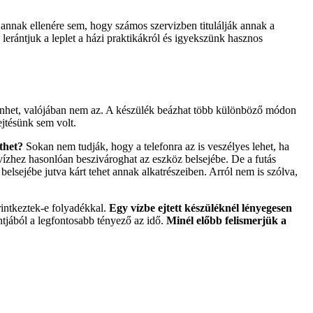
 annak ellenére sem, hogy számos szervizben titulálják annak a
erántjuk a leplet a házi praktikákról és igyekszünk hasznos
űnhet, valójában nem az. A készülék beázhat több különböző módon
ejtésünk sem volt.
thet?
Sokan nem tudják, hogy a telefonra az is veszélyes lehet, ha
vízhez hasonlóan beszivároghat az eszköz belsejébe. De a futás
belsejébe jutva kárt tehet annak alkatrészeiben. Arról nem is szólva,
rintkeztek-e folyadékkal.
Egy vízbe ejtett készüléknél lényegesen
tjából a legfontosabb tényező az idő.
Minél előbb felismerjük a