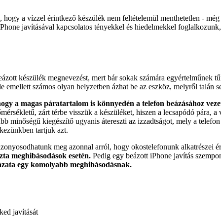
 hogy a vízzel érintkező készülék nem feltételemül menthetetlen - még
Phone javításával kapcsolatos tényekkel és hiedelmekkel foglalkozunk, l
beázott készülék megnevezést, mert bár sokak számára egyértelműnek t
 de emellett számos olyan helyzetben ázhat be az eszköz, melyről talán s
hogy a magas páratartalom is könnyedén a telefon beázásához veze
rsékletű, zárt térbe visszük a készüléket, hiszen a lecsapódó pára, a 
b minőségű kiegészítő ugyanis átereszti az izzadtságot, mely a telefon 
kezünkben tartjuk azt.
bizonyosodhatunk meg azonnal arról, hogy okostelefonunk alkatrészei é
ozta meghibásodások esetén.
Pedig egy beázott iPhone javítás szempon
ckázata egy komolyabb meghibásodásnak.
ked javítását