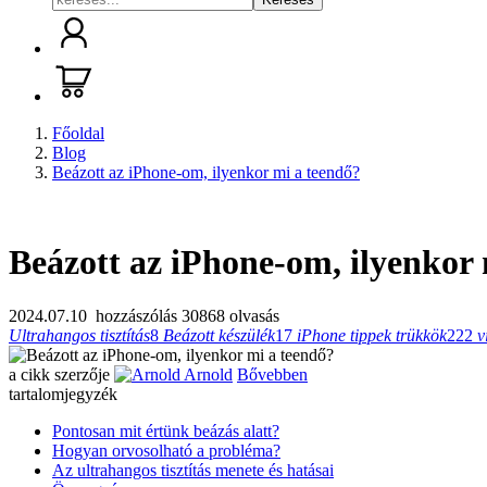
Főoldal
Blog
Beázott az iPhone-om, ilyenkor mi a teendő?
Beázott az iPhone-om, ilyenkor 
2024.07.10
hozzászólás
30868 olvasás
Ultrahangos tisztítás
8
Beázott készülék
17
iPhone tippek trükkök
222
v
a cikk szerzője
Arnold
Bővebben
tartalomjegyzék
Pontosan mit értünk beázás alatt?
Hogyan orvosolható a probléma?
Az ultrahangos tisztítás menete és hatásai