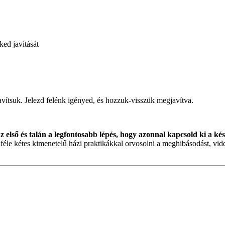
ked javítását
ítsuk. Jelezd felénk igényed, és hozzuk-visszük megjavítva.
z első és talán a legfontosabb lépés, hogy azonnal kapcsold ki a kés
le kétes kimenetelű házi praktikákkal orvosolni a meghibásodást, vid