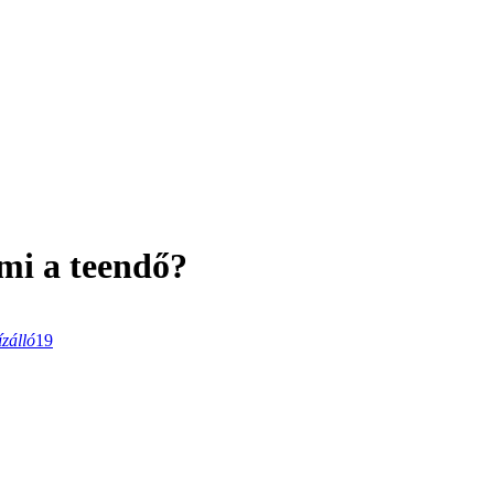
mi a teendő?
ízálló
19