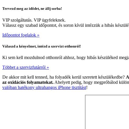
Tervezd meg az idődet, ne állj sorba!
VIP szolgáltatás. VIP ügyfeleknek.
Válassz egy szabad időpontot, és soron kívül intézzük a hibás készülé
Időpontot foglalok »
Válaszd a kényelmet, intézd a szervizt otthonról!
Ki sem kell mozdulnod otthonról ahhoz, hogy hibás készüléked megjav
Többet a szervizfutárról »
De akkor mit kell tenned, ha folyadék kerül szeretett készülékedbe?
A
az oxidációs folyamatokat.
Ahelyett pedig, hogy megpróbálod különfé
valóban hatékony ultrahangos iPhone tisztítást
!