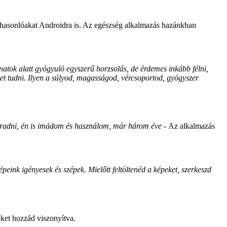
sz hasonlóakat Androidra is. Az egészség alkalmazás hazánkban
anatok alatt gyógyuló egyszerű horzsolás, de érdemes inkább félni,
het tudni. Ilyen a súlyod, magasságod, vércsoportod, gyógyszer
radni, én is imádom és használom, már három éve -
Az alkalmazás
ink igényesek és szépek. Mielőtt feltöltenéd a képeket, szerkeszd
őket hozzád viszonyítva.