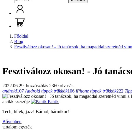
Főoldal
Blog
Fesztiválozz okosan! - Jó tanácsok, ha magaddal szeretnéd vinn
Fesztiválozz okosan! - Jó tanác
2022.06.29
hozzászólás
2360 olvasás
android
107
Android tippek trükkök
106
iPhone tippek trükkök
222
Tip
a cikk szerzője
Patrik
Tech, hírek, jazz! Bárhol, bármikor!
Bővebben
tartalomjegyzék