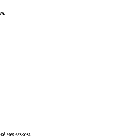
va.
kéletes eszközt!