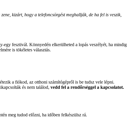
ene, kizárt, hogy a telefoncsörgést meghallják, de ha fel is veszik,
y-egy fesztivál. Könnyedén elkerülheted a lopás veszélyét, ha mindig
elmére is tökéletes választás.
tezik a fiókod, az otthoni számítógépről is be tudsz vele lépni.
kikapcsolták és nem találod,
vedd fel a rendőrséggel a kapcsolatot.
tén meg tudod előzni, ha időben felkészülsz rá.