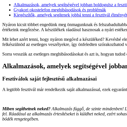
Alkalmazások, amelyek segítségével jobban boldogulsz a feszt
Gyakori okostelefon meghibásodások és problémák
Kiegészítők, amelyek segítenek jobbá tenni a fesztivál élményét
Nyáron kicsit többet engedünk meg önmagunknak és felszabadultabban
értékeink megőrzése. A készülékek ráadásul hasznosak a nyári estéken i
Mit lehet azért tenni, hogy nyáron megóvd a készüléked? Kevésbé el
felkészülnöd az esetleges veszélyekre, így önfeledten szórakozhatod v
Sorra vesszük az esetleges meghibásodásokat és azt is, hogyan tudod őke
Alkalmazások, amelyek segítségével jobban
Fesztiválok saját fejlesztésű alkalmazásai
A legtöbb fesztivál már rendelkezik saját alkalmazással, ezek egyarán
Miben segíthetnek neked?
Alkalmazás függő, de szinte mindenben! Le
fel. Ráadásul az alkalmazás értesítéseket is küldhet neked, ezért soh
bódék rengetegében.