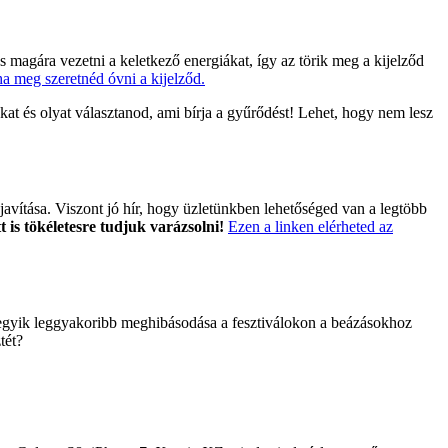
 magára vezetni a keletkező energiákat, így az törik meg a kijelződ
 ha meg szeretnéd óvni a kijelződ.
at és olyat választanod, ami bírja a gyűrődést! Lehet, hogy nem lesz
 javítása. Viszont jó hír, hogy üzletünkben lehetőséged van a legtöbb
t is tökéletesre tudjuk varázsolni!
Ezen a linken elérheted az
nok egyik leggyakoribb meghibásodása a fesztiválokon a beázásokhoz
tét?