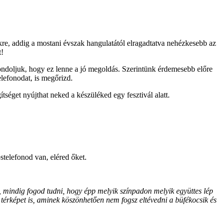
e, addig a mostani évszak hangulatától elragadtatva nehézkesebb az
t!
ndoljuk, hogy ez lenne a jó megoldás. Szerintünk érdemesebb előre
elefonodat, is megőrizd.
ítséget nyújthat neked a készüléked egy fesztivál alatt.
stelefonod van, eléred őket.
t, mindig fogod tudni, hogy épp melyik színpadon melyik együttes lép
 térképet is, aminek köszönhetően nem fogsz eltévedni a büfékocsik és