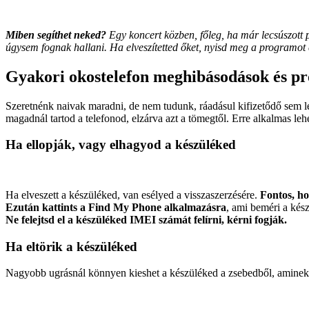
Miben segíthet neked?
Egy koncert közben, főleg, ha már lecsúszott p
úgysem fognak hallani. Ha elveszítetted őket, nyisd meg a programot 
Gyakori okostelefon meghibásodások és p
Szeretnénk naivak maradni, de nem tudunk, ráadásul kifizetődő sem le
magadnál tartod a telefonod, elzárva azt a tömegtől. Erre alkalmas le
Ha ellopják, vagy elhagyod a készüléked
Ha elveszett a készüléked, van esélyed a visszaszerzésére.
Fontos, ho
Ezután
kattints a Find My Phone alkalmazásra
, ami beméri a kés
Ne felejtsd el a készüléked IMEI számát felírni, kérni fogják.
Ha eltörik a készüléked
Nagyobb ugrásnál könnyen kieshet a készüléked a zsebedből, aminek a 