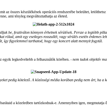
amit az összes készülékének operációs rendszerébe beleültet, letölthet
enne, ami tényleg megváltoztathatja az életed.
alljuk be, fesztiválon könnyen érhetnek sérülések. Persze a legtöbb pill
at rólad, amit egy esetleges rosszullét, vagy sérülés esetén érdemes le
t, így figyelemmel tarthatod, hogy egy koncert alatt mennyit fogytál.
z egyik legkedveltebb a felhasználók körében.
- nem tudok objektív ma
ket pedig kötelező. A közösségi média korában pedig nem árt, ha a képe
 a barátaid a közeledben tartózkodnak-e. Amennyiben igen, megmutatja 