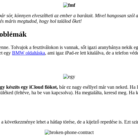
ár sör, könnyen elveszítheti az ember a barátait. Mivel hangosan szól a z
és máris megtudod, hogy hol találod őket!
roblémák
nne. Tolvajok a fesztiválokon is vannak, sőt igazi aranybánya nekik eg
het egy
BMW oldaltáska
, ami igaz iPad-re lett kitalálva, de a telefon véd
gy készíts egy iCloud fiókot,
bár ez nagy eséllyel már van neked. Ha lé
züléked (feltéve, ha be van kapcsolva). Ha megtalálta, keresd meg. Ha 
következménye lehet a hátlap törése, de a kijelző repedése is. Ezt szin