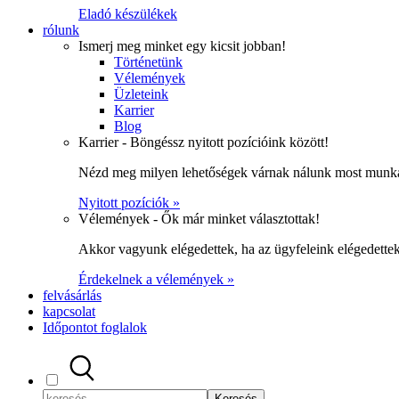
Eladó készülékek
rólunk
Ismerj meg minket egy kicsit jobban!
Történetünk
Vélemények
Üzleteink
Karrier
Blog
Karrier - Böngéssz nyitott pozícióink között!
Nézd meg milyen lehetőségek várnak nálunk most munka
Nyitott pozíciók »
Vélemények - Ők már minket választottak!
Akkor vagyunk elégedettek, ha az ügyfeleink elégedett
Érdekelnek a vélemények »
felvásárlás
kapcsolat
Időpontot foglalok
Keresés