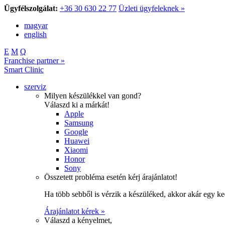
Ügyfélszolgálat:
+36 30 630 22 77
Üzleti ügyfeleknek »
magyar
english
E
M
Q
Franchise partner »
Smart Clinic
szerviz
Milyen készülékkel van gond?
Válaszd ki a márkát!
Apple
Samsung
Google
Huawei
Xiaomi
Honor
Sony
Összetett probléma esetén kérj árajánlatot!
Ha több sebből is vérzik a készüléked, akkor akár egy k
Árajánlatot kérek »
Válaszd a kényelmet,