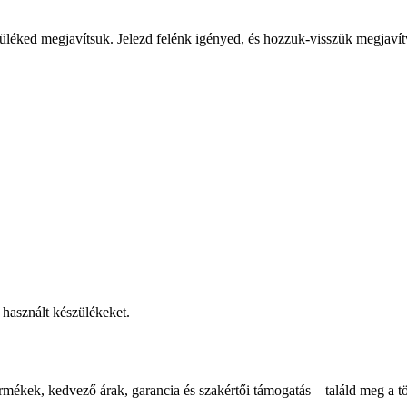
üléked megjavítsuk. Jelezd felénk igényed, és hozzuk-visszük megjavít
használt készülékeket.
rmékek, kedvező árak, garancia és szakértői támogatás – találd meg a tö