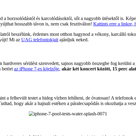
 a horzsolódástól és karcolódásoktól, sőt a nagyobb ütésektől is. Képes
 nyújthat hosszabb távon is, nem csak fesztiválon!
Kattints erre a linkre,
latról beszélünk, érdemes most otthon hagynod a vékony, karcálló tokok
nyújt! Mi az
UAG telefontokjait
ajánljuk neked.
yen hardveres sérülést szenvedett, sajnos nagyobb összegbe fog kerülni a
a betört
az iPhone 7-es kijelzője
,
akár két koncert között, 15 perc alat
 mint a felhevült testet a hideg vízben lehűteni, de óvatosan! A telefo
dtad, hogy akár a hajnali estéken a páralecsapódás is okozhatja a vesz