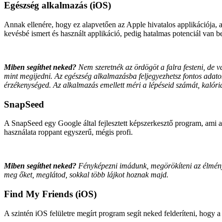
Egészség alkalmazás (iOS)
Annak ellenére, hogy ez alapvetően az Apple hivatalos applikációja, 
kevésbé ismert és használt applikáció, pedig hatalmas potenciál van b
Miben segíthet neked?
Nem szeretnék az ördögöt a falra festeni, de v
mint megijedni. Az egészség alkalmazásba feljegyezhetsz fontos adatok
érzékenységed. Az alkalmazás emellett méri a lépéseid számát, kalóriá
SnapSeed
A SnapSeed egy Google által fejlesztett képszerkesztő program, ami a
használata roppant egyszerű, mégis profi.
Miben segíthet neked?
Fényképezni imádunk, megörökíteni az élménye
meg őket, meglátod, sokkal több lájkot hoznak majd.
Find My Friends (iOS)
A szintén iOS felületre megírt program segít neked felderíteni, hogy