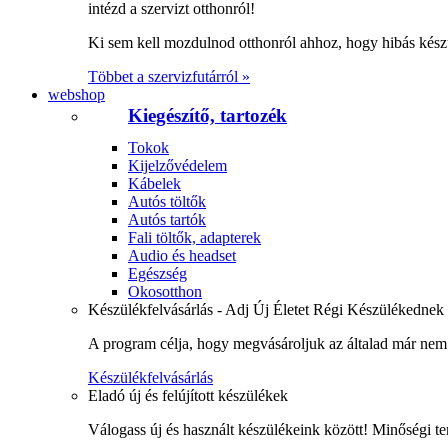
intézd a szervizt otthonról!
Ki sem kell mozdulnod otthonról ahhoz, hogy hibás kész
Többet a szervizfutárról »
webshop
Kiegészítő, tartozék
Tokok
Kijelzővédelem
Kábelek
Autós töltők
Autós tartók
Fali töltők, adapterek
Audio és headset
Egészség
Okosotthon
Készülékfelvásárlás - Adj Új Életet Régi Készülékednek
A program célja, hogy megvásároljuk az általad már nem 
Készülékfelvásárlás
Eladó új és felújított készülékek
Válogass új és használt készülékeink között! Minőségi te