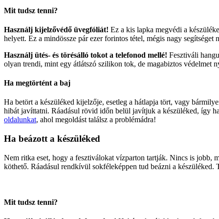
Mit tudsz tenni?
Használj kijelzővédő üvegfóliát!
Ez a kis lapka megvédi a készüléked
helyett. Ez a mindössze pár ezer forintos tétel, mégis nagy segítséget
Használj ütés- és törésálló tokot a telefonod mellé!
Fesztiváli hangu
olyan trendi, mint egy átlátszó szilikon tok, de magabiztos védelmet 
Ha megtörtént a baj
Ha betört a készüléked kijelzője, esetleg a hátlapja tört, vagy bármil
hibát javíttatni. Ráadásul rövid időn belül javítjuk a készüléked, így h
oldalunkat
, ahol megoldást találsz a problémádra!
Ha beázott a készüléked
Nem ritka eset, hogy a fesztiválokat vízparton tartják. Nincs is jobb,
köthető. Ráadásul rendkívül sokféleképpen tud beázni a készüléked. Tu
Mit tudsz tenni?