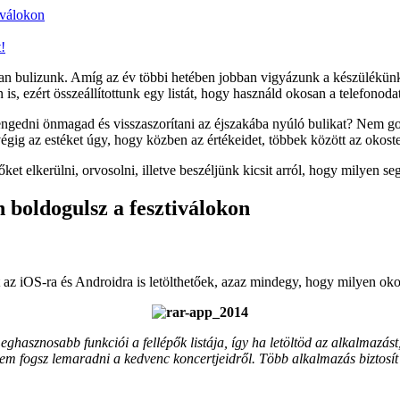
iválokon
!
 bulizunk. Amíg az év többi hetében jobban vigyázunk a készülékünkr
s, ezért összeállítottunk egy listát, hogy használd okosan a telefonoda
engedni önmagad és visszaszorítani az éjszakába nyúló bulikat? Nem go
égig az estéket úgy, hogy közben az értékeidet, többek között az okost
t elkerülni, orvosolni, illetve beszéljünk kicsit arról, hogy milyen seg
 boldogulsz a fesztiválokon
t az iOS-ra és Androidra is letölthetőek, azaz mindegy, hogy milyen oko
ghasznosabb funkciói a fellépők listája, így ha letöltöd az alkalmazás
asem fogsz lemaradni a kedvenc koncertjeidről. Több alkalmazás biztosít