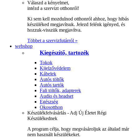
Válaszd a kényelmet,
intézd a szervizt otthonról!
Ki sem kell mozdulnod otthonról ahhoz, hogy hibás
készüléked megjavítsuk. Jelezd felénk igényed, és
hozzuk-visszük megjavítva.
Többet a szervizfutárról »
webshop
Kiegészítő, tartozék
Tokok
Kijelzővédelem
Kábelek
Autós töltők
Autós tartók
Fali töltők, adapterek
Audio és headset
Egészség
Okosotthon
Készülékfelvásárlás - Adj Új Életet Régi
Készülékednek
A program célja, hogy megvásároljuk az általad már
nem használt készülékeket.