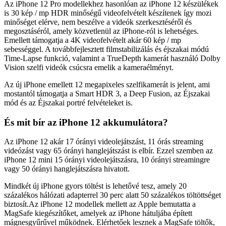
Az iPhone 12 Pro modellekhez hasonlóan az iPhone 12 készülékek
is 30 kép / mp HDR minőségű videofelvételt készítenek így mozi
minőséget elérve, nem beszélve a videók szerkesztéséről és
megosztáséról, amely közvetlenül az iPhone-ról is lehetséges.
Emellett támogatja a 4K videofelvételt akár 60 kép / mp
sebességgel. A továbbfejlesztett filmstabilizálás és éjszakai módú
Time-Lapse funkció, valamint a TrueDepth kamerát használó Dolby
Vision szelfi videók csúcsra emelik a kameraélményt.
Az új iPhone emellett 12 megapixeles szelfikamerát is jelent, ami
mostantól támogatja a Smart HDR 3, a Deep Fusion, az Éjszakai
mód és az Éjszakai portré felvételeket is.
És mit bír az iPhone 12 akkumulátora?
Az iPhone 12 akár 17 órányi videolejátszást, 11 órás streaming
videózást vagy 65 órányi hanglejátszást is elbír. Ezzel szemben az
iPhone 12 mini 15 órányi videolejátszásra, 10 órányi streamingre
vagy 50 órányi hanglejátszásra hivatott.
Mindkét új iPhone gyors töltést is lehetővé tesz, amely 20
százalékos hálózati adapterrel 30 perc alatt 50 százalékos töltöttséget
biztosít.Az iPhone 12 modellek mellett az Apple bemutatta a
MagSafe kiegészítőket, amelyek az iPhone hátuljába épített
mágnesgyűrűvel működnek. Elérhetőek lesznek a MagSafe töltők,