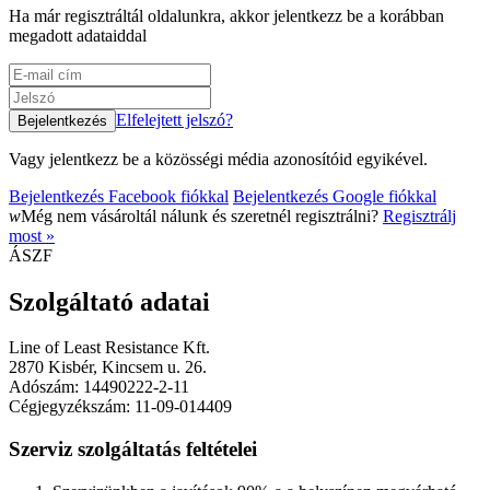
Ha már regisztráltál oldalunkra, akkor jelentkezz be a korábban
megadott adataiddal
Elfelejtett jelszó?
Vagy jelentkezz be a közösségi média azonosítóid egyikével.
Bejelentkezés Facebook fiókkal
Bejelentkezés Google fiókkal
w
Még nem vásároltál nálunk és szeretnél regisztrálni?
Regisztrálj
most »
ÁSZF
Szolgáltató adatai
Line of Least Resistance Kft.
2870 Kisbér, Kincsem u. 26.
Adószám: 14490222-2-11
Cégjegyzékszám: 11-09-014409
Szerviz szolgáltatás feltételei