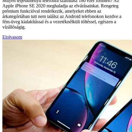
Milyen teljesítményű telefonra számítasz 180 ezer forintért? Az
Apple iPhone SE 2020 meghaladja az elvárásainkat. Rengeteg
prémium funkcióval rendelkezik, amelyeket ebben az
árkategóriában tuti nem találsz az Android telefonokon kezdve a
fém-üveg kialakítással és a vezetéknélküli töltéssel, egészen a
vízállóságig.
Elolvasom