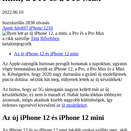
2022.06.10
hozzászólás
2838 olvasás
Apple hírek
97
iPhone 12
10
a cikk szerzője
Timi
Bővebben
tartalomjegyzék
Az új iPhone 12 és iPhone 12 mini
Az Apple-rajongók biztosan pezsgőt bontanak a napokban, ugyanis
végre bemutatásra került az iPhone 12, a Pro, a Pro Max és a Mini
is. Kétségtelen, hogy 2020 nagy durranása a gyártó új modelljeinek
piacra dobása: nézzük hát meg, milyenek lettek az új készülékek!
Az biztos, hogy az 5G támogatás nagyon kellett már az új
készülékekbe, ez nem is maradt el. Habár funkciókban többnyire
azonosak, mégis akadnak kisebb nagyobb különbségek, így
érdemes egyesével kivesézni az
új modelleket
.
Az új iPhone 12 és iPhone 12 mini
Az iPhone 12 és az iPhone 12 mini inkább azokat szólítja meg, akik