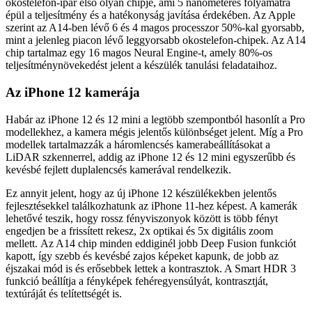
okostelefon-ipar első olyan chipje, ami 5 nanométeres folyamatra
épül a teljesítmény és a hatékonyság javítása érdekében. Az Apple
szerint az A14-ben lévő 6 és 4 magos processzor 50%-kal gyorsabb,
mint a jelenleg piacon lévő leggyorsabb okostelefon-chipek. Az A14
chip tartalmaz egy 16 magos Neural Engine-t, amely 80%-os
teljesítménynövekedést jelent a készülék tanulási feladataihoz.
Az iPhone 12 kamerája
Habár az iPhone 12 és 12 mini a legtöbb szempontból hasonlít a Pro
modellekhez, a kamera mégis jelentős különbséget jelent. Míg a Pro
modellek tartalmazzák a háromlencsés kamerabeállításokat a
LiDAR szkennerrel, addig az iPhone 12 és 12 mini egyszerűbb és
kevésbé fejlett duplalencsés kamerával rendelkezik.
Ez annyit jelent, hogy az új iPhone 12 készülékekben jelentős
fejlesztésekkel találkozhatunk az iPhone 11-hez képest. A kamerák
lehetővé teszik, hogy rossz fényviszonyok között is több fényt
engedjen be a frissített rekesz, 2x optikai és 5x digitális zoom
mellett. Az A14 chip minden eddiginél jobb Deep Fusion funkciót
kapott, így szebb és kevésbé zajos képeket kapunk, de jobb az
éjszakai mód is és erősebbek lettek a kontrasztok. A Smart HDR 3
funkció beállítja a fényképek fehéregyensúlyát, kontrasztját,
textúráját és telítettségét is.