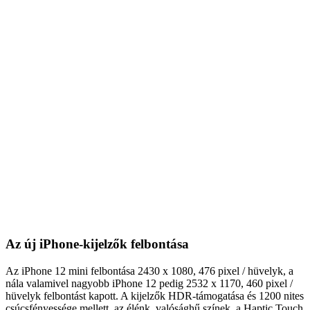
Az új iPhone-kijelzők felbontása
Az iPhone 12 mini felbontása 2430 x 1080, 476 pixel / hüvelyk, a
nála valamivel nagyobb iPhone 12 pedig 2532 x 1170, 460 pixel /
hüvelyk felbontást kapott. A kijelzők HDR-támogatása és 1200 nites
csúcsfényessége mellett, az élénk, valósághű színek, a Haptic Touch