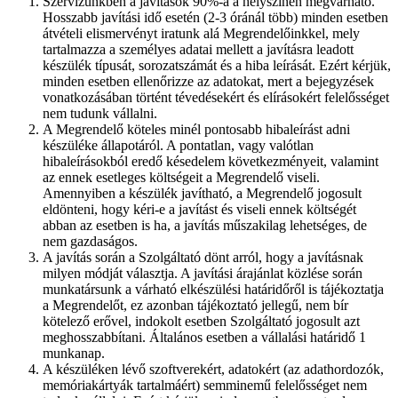
Szervizünkben a javítások 90%-a a helyszínen megvárható.
Hosszabb javítási idő esetén (2-3 óránál több) minden esetben
átvételi elismervényt iratunk alá Megrendelőinkkel, mely
tartalmazza a személyes adatai mellett a javításra leadott
készülék típusát, sorozatszámát és a hiba leírását. Ezért kérjük,
minden esetben ellenőrizze az adatokat, mert a bejegyzések
vonatkozásában történt tévedésekért és elírásokért felelősséget
nem tudunk vállalni.
A Megrendelő köteles minél pontosabb hibaleírást adni
készüléke állapotáról. A pontatlan, vagy valótlan
hibaleírásokból eredő késedelem következményeit, valamint
az ennek esetleges költségeit a Megrendelő viseli.
Amennyiben a készülék javítható, a Megrendelő jogosult
eldönteni, hogy kéri-e a javítást és viseli ennek költségét
abban az esetben is ha, a javítás műszakilag lehetséges, de
nem gazdaságos.
A javítás során a Szolgáltató dönt arról, hogy a javításnak
milyen módját választja. A javítási árajánlat közlése során
munkatársunk a várható elkészülési határidőről is tájékoztatja
a Megrendelőt, ez azonban tájékoztató jellegű, nem bír
kötelező erővel, indokolt esetben Szolgáltató jogosult azt
meghosszabbítani. Általános esetben a vállalási határidő 1
munkanap.
A készüléken lévő szoftverekért, adatokért (az adathordozók,
memóriakártyák tartalmáért) semminemű felelősséget nem