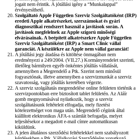
jogait nem érintik. A jótállási igény a “Munkalappal”
érvényesíthető.
Szolgáltató Apple Független Szerviz Szolgáltatóként (IRP)
eredeti Apple alkatrészeket, szerszámokat és gyári
diagnosztikai rendszert használ a javítások során. A
javítások megfelelnek az Apple szigorú minőségi
elvárásainak. A beépített alkatrészekre Apple Független
Szerviz Szolgáltatóként (IRP) a Smart Clinic vállal
garanciát. A készülékre az Apple nem vállal garanciát!
A jótállási jegy átadása és kitöltése önmagában nem
eredményezi a 249/2004. (VII.27.) Kormányrendelet szerinti,
illetőleg bármilyen egyéb önkéntes jótállás vállalását,
amennyiben a Megrendelő a Ptk. Szerint nem minősül
fogyasztónak, illetve amennyiben a szervizmunkát a szerviz
szavatosság, vagy jótállás keretében végezte.
A szerviz szolgáltatás megrendelése online felületen történik a
szervizpontokban erre biztosított tablet felületén. Az Aláír
gomb megnyomásával nyilatkozik, hogy a szerviz
szolgáltatásunk feltételeit elfogadja, mely fizetési
kötelezettséget von maga után. Megrendelő cégünk által
kiállított elektronikus ÁFA-s számlát befogadja, melyet
teljesítésekor a megadott e-mail címre automatikusan
kiküldünk.
A jelen általános szerződési feltételekkel nem szabályozott
kérdésekben a Ptk. Vállalkozási Szerződésére vonatkozó