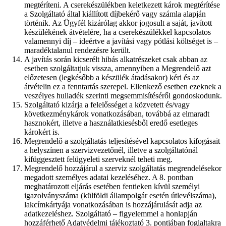
megtéríteni. A cserekészülékben keletkezett károk megtérítése
a Szolgáltató által kiállított díjbekérő vagy számla alapján
történik. Az Ügyfél kizárólag akkor jogosult a saját, javított
készülékének átvételére, ha a cserekészülékkel kapcsolatos
valamennyi díj – ideértve a javítási vagy pótlási költséget is –
maradéktalanul rendezésre került.
A javítás során kicserélt hibás alkatrészeket csak abban az
esetben szolgáltatjuk vissza, amennyiben a Megrendelő azt
előzetesen (legkésőbb a készülék átadásakor) kéri és az
átvételin ez a fenntartás szerepel. Ellenkező esetben ezeknek a
veszélyes hulladék szerinti megsemmisítéséről gondoskodunk.
Szolgáltató kizárja a felelősséget a közvetett és/vagy
következménykárok vonatkozásában, továbbá az elmaradt
hasznokért, illetve a használatkiesésből eredő esetleges
károkért is.
Megrendelő a szolgáltatás teljesítésével kapcsolatos kifogásait
a helyszínen a szervizvezetőnél, illetve a szolgáltatónál
kifüggesztett felügyeleti szerveknél teheti meg.
Megrendelő hozzájárul a szerviz szolgáltatás megrendelésekor
megadott személyes adatai kezeléséhez. A 8. pontban
meghatározott eljárás esetében fentieken kívül személyi
igazolványszáma (külföldi állampolgár esetén útlevélszáma),
lakcímkártyája vonatkozásában is hozzájárulását adja az
adatkezeléshez. Szolgáltató – figyelemmel a honlapján
hozzáférhető Adatvédelmi tájékoztató 3. pontjában foglaltakra