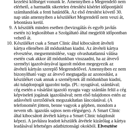
kezelési költséget vonunk le. Amennyiben a Megrendelő nem
elérhető, a harmadik sikertelen értesítési kísérlet időpontjától
számítandóak a fenti határidők. Az első értesítést követő 30.
nap után amennyiben a készüléket Megrendelő nem veszi át,
lebontásra kerül.
A készülék minden esetben (bevizsgálás és egyéb javítás
esetén is) legkorábban a Szolgáltató által megjelölt időpontban
vehető át.
Készüléket csak a Smart Clinic által kibocsátott átvételi
kártya ellenében áll módunkban kiadni. Az átvételi kártya
elvesztése, megsemmisülése, vagy olvashatatlanná válása
esetén csak akkor áll módunkban visszaadni, ha az átvevő
személyi igazolványával igazolt módon megegyezik az
átvételi kártyán szereplő Megrendelővel. Amennyiben ez nem
bizonyítható vagy az átvevő megtagadja az azonosítást, a
készüléket csak annak a személynek áll módunkban kiadni,
aki tulajdonjogát igazolni tudja. (Pl.: nyugtával, számlával;
cég esetén a vásárlást igazoló nyugta vagy számlán felül a cég
képviseleti jogának igazolásával; nem első tulajdonos estén az
adásvételi szerződések megszakítatlan láncolatával. (A
telefonomért jöttem, benne vagyok a gépben, mondom a
nevem stb. igazolás sajnos nem elégséges). A Smart Clinic
által kibocsátott átvételi kártya a Smart Clinic tulajdonát
képezi. A javításra leadott készülék átvétele kizárólag a kártya
leadásával lehetséges adatbiztonsági okokból.
Elvesztése