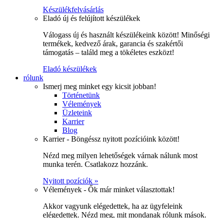
Készülékfelvásárlás
Eladó új és felújított készülékek
Válogass új és használt készülékeink között! Minőségi
termékek, kedvező árak, garancia és szakértői
támogatás – találd meg a tökéletes eszközt!
Eladó készülékek
rólunk
Ismerj meg minket egy kicsit jobban!
Történetünk
Vélemények
Üzleteink
Karrier
Blog
Karrier - Böngéssz nyitott pozícióink között!
Nézd meg milyen lehetőségek várnak nálunk most
munka terén. Csatlakozz hozzánk.
Nyitott pozíciók »
Vélemények - Ők már minket választottak!
Akkor vagyunk elégedettek, ha az ügyfeleink
elégedettek. Nézd meg, mit mondanak rólunk mások.