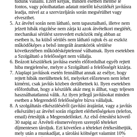
tudunk vállalni. Ezért kérjük, minden esetben mentse le
fontos, vagy pótolhatatlan adatait mielőtt készülékét javításra
leadja, mivel az a szervizeljárás során megsérülhet vagy
elveszthet.
Az átvétel során nem látható, nem tapasztalható, illetve nem
jelzett hibák rögzítése nem zárja ki azok átvételkori meglétét,
mechanikai sérülést szenvedett eszközök még abban az
esetben is, ha külső sérülés nem látható rajtuk és az eszköz
működőképes a belső integrált áramkörök sérülése
következtében működésképtelenné válhatnak. Ilyen esetekben
a Szolgáltató a felelősséget nem vállalja.
Beázott készülékek javítása esetén előfordulhat egyéb rejtett
hiba megjelenése, melyre a Szolgáltató a felelősségét kizárja.
Alaplapi javítások esetén fennállhat annak az esélye, hogy
rejtett hibák merülhetnek fel, melyeket előzetesen nem lehet
kimérni, csak javítás közben derülhetnek ki. Ilyen esetekben
előfordulhat, hogy a készülék akár meg is állhat, vagy teljesen
használhatatlanná válik. Az ilyen jellegű javításokat minden
esetben a Megrendelő felelősségére bízva vállaljuk.
A szolgáltatás elkészüléséről (javítási árajánlat, vagy a javítás
elkészülte) az átvétel során rögzített elérhetőségeken (telefon,
email) értesítjük a Megrendelőnket. Az első értesítést követő
30 napig az Átvételi elismervényen szereplő tételeket
díjmentesen tároljuk. Ezt követően a tételeket értékesíthetjük,
mely után a munkadíjat, a tárolási költséget valamint 10%