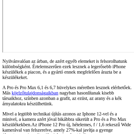
Nyilvánvalóan az árban, de azért egyéb elemeket is felsorolhatunk
különbségként. Értelemszerűen ezek lesznek a legerősebb iPhone
készülékek a piacon, és a gyártó ennek megfelelően árazta be a
készülékeket.
A Pro és Pro Max 6,1 és 6,7 hüvelykes méretben lesznek elérhetőek.
Más
kijelzőtulajdonságaikban
nagyban hasonlítanak kisebb
társaikhoz, színben azonban a grafit, az ezüst, az arany és a kék
árnyalatokra készülhetünk.
Mivel a legtöbb technikai újítás azonos az Iphone 12-vel és a
minivel, a kamera azért jóval bikábbra sikerült a Pro és a Pro Max
készülékekben.Az iPhone 12 Pro új, hételemes, f / 1,6 rekeszű Wide
kamerával van felszerelve, amely 27%-kal javítja a gyenge