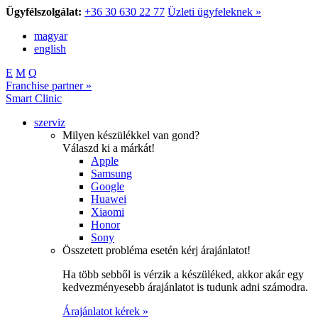
Ügyfélszolgálat:
+36 30 630 22 77
Üzleti ügyfeleknek »
magyar
english
E
M
Q
Franchise partner »
Smart Clinic
szerviz
Milyen készülékkel van gond?
Válaszd ki a márkát!
Apple
Samsung
Google
Huawei
Xiaomi
Honor
Sony
Összetett probléma esetén kérj árajánlatot!
Ha több sebből is vérzik a készüléked, akkor akár egy
kedvezményesebb árajánlatot is tudunk adni számodra.
Árajánlatot kérek »