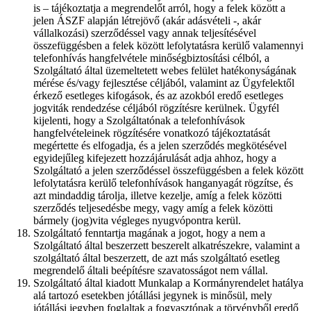
is – tájékoztatja a megrendelőt arról, hogy a felek között a
jelen ÁSZF alapján létrejövő (akár adásvételi -, akár
vállalkozási) szerződéssel vagy annak teljesítésével
összefüggésben a felek között lefolytatásra kerülő valamennyi
telefonhívás hangfelvétele minőségbiztosítási célból, a
Szolgáltató által üzemeltetett webes felület hatékonyságának
mérése és/vagy fejlesztése céljából, valamint az Ügyfelektől
érkező esetleges kifogások, és az azokból eredő esetleges
jogviták rendedzése céljából rögzítésre kerülnek. Ügyfél
kijelenti, hogy a Szolgáltatónak a telefonhívások
hangfelvételeinek rögzítésére vonatkozó tájékoztatását
megértette és elfogadja, és a jelen szerződés megkötésével
egyidejűleg kifejezett hozzájárulását adja ahhoz, hogy a
Szolgáltató a jelen szerződéssel összefüggésben a felek között
lefolytatásra kerülő telefonhívások hanganyagát rögzítse, és
azt mindaddig tárolja, illetve kezelje, amíg a felek közötti
szerződés teljesedésbe megy, vagy amíg a felek közötti
bármely (jog)vita végleges nyugvópontra kerül.
Szolgáltató fenntartja magának a jogot, hogy a nem a
Szolgáltató által beszerzett beszerelt alkatrészekre, valamint a
szolgáltató által beszerzett, de azt más szolgáltató esetleg
megrendelő általi beépítésre szavatosságot nem vállal.
Szolgáltató által kiadott Munkalap a Kormányrendelet hatálya
alá tartozó esetekben jótállási jegynek is minősül, mely
jótállási jegyben foglaltak a fogyasztónak a törvényből eredő