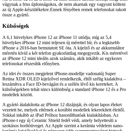
vágynak a friss újdonságokra, de nem akarnak egy vagyont költeni
az új Apple-készülékekre.Ennek fényében remek telefonokat rakott
össze a gyártó.
Külsőségek
A 6,1 hüvelykes iPhone 12 az iPhone 11 utódja, míg az 5,4
hüvelykes iPhone 12 mini teljesen új mérettel bír, és a legkisebb
iPhone a 2016-ban bemutatott SE óta. A kijelző és az akkumulátor
méretén kívül a két telefon gyakorlatilag megegyezik. Kis méretével
az iPhone 12 mini ideális azok számára, akik inkább az egykezes
telefonokat részesítik előnyben.
Az idei év összes megjelent iPhone-modellje vadonatúj Super
Retina XDR OLED kijelzővel rendelkezik, éltől szélig kialakítva –
leszámítva a Face ID-bevágást és a szélén lévő kis kereteket. A
külsőségekben tehát nincs különbség a standard iPhone 12 és a Pro
modellek között.
A gyártó átalakította az iPhone 12 dizájnját, és olyan lapos éleket
vezetett be, melyek eltérnek a korábbi modellek lekerekített éleitől.
Sokkal inkább az iPad Próhoz hasonlíthatóak kialakításban. Az
iPhone-t egy új Ceramic Shield fedél védi, amely helyettesíti a
szokásos borítóüveget. Az Apple szerint a kerámia védelem nano-
kerámia kristályokkal és négyszer jobb cseppmentességet biztosít.