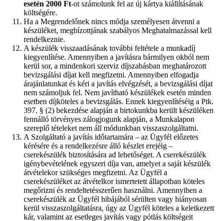
esetén 2000 Ft
-ot számolunk fel az új kártya kiállításának
költségére.
Ha a Megrendelőnek nincs módja személyesen átvenni a
készüléket, megbízottjának szabályos Meghatalmazással kell
rendelkeznie.
A készülék visszaadásának további feltétele a munkadíj
kiegyenlítése. Amennyiben a javításra bármilyen okból nem
kerül sor, a mindenkori szerviz díjszabásban meghatározott
bevizsgálási díjat kell megfizetni. Amennyiben elfogadja
árajánlatunkat és kéri a javítás elvégzését, a bevizsgálási díjat
nem számoljuk fel. Nem javítható készülékek esetén minden
esetben díjköteles a bevizsgálás. Ennek kiegyenlítéséig a Ptk.
397. § (2) bekezdése alapján a birtokunkba került készüléken
fennálló törvényes zálogjogunk alapján, a Munkalapon
szereplő tételeket nem áll módunkban visszaszolgáltatni.
A Szolgáltató a javítás időtartamára – az Ügyfél előzetes
kérésére és a rendelkezésre álló készlet erejéig –
cserekészülék biztosítására ad lehetőséget. A cserekészülék
igénybevételének egyszeri díja van, amelyet a saját készülék
átvételekor szükséges megfizetni. Az Ügyfél a
cserekészüléket az átvételkor ismertetett állapotban köteles
megőrizni és rendeltetésszerűen használni. Amennyiben a
cserekészülék az Ügyfél hibájából sérülten vagy hiányosan
kerül visszaszolgáltatásra, úgy az Ügyfél köteles a keletkezett
kár, valamint az esetleges javítás vagy pótlás költségeit