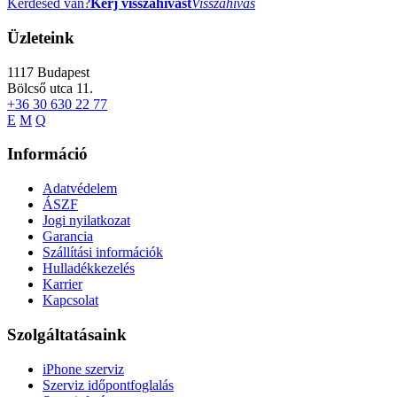
Kérdésed van?
Kérj visszahívást
Visszahívás
Üzleteink
1117
Budapest
Bölcső utca 11.
+36 30 630 22 77
E
M
Q
Információ
Adatvédelem
ÁSZF
Jogi nyilatkozat
Garancia
Szállítási információk
Hulladékkezelés
Karrier
Kapcsolat
Szolgáltatásaink
iPhone szerviz
Szerviz időpontfoglalás