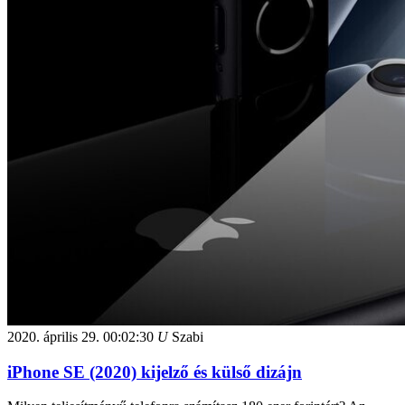
2020. április 29.
00:02:30
U
Szabi
iPhone SE (2020) kijelző és külső dizájn