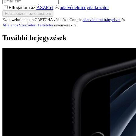
Elfogadom az
ÁSZF-et
és
adatvédelmi nyilatkozatot
Ezt a weboldalt a reCAPTCHA védi, és a Google
adatvédelmi irányelvei
és
Általános Szerződési Feltételei
érvényesek rá.
További bejegyzések