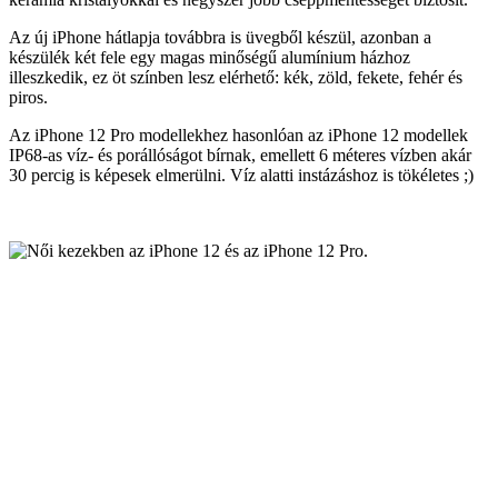
Az új iPhone hátlapja továbbra is üvegből készül, azonban a
készülék két fele egy magas minőségű alumínium házhoz
illeszkedik, ez öt színben lesz elérhető: kék, zöld, fekete, fehér és
piros.
Az iPhone 12 Pro modellekhez hasonlóan az iPhone 12 modellek
IP68-as víz- és porállóságot bírnak, emellett 6 méteres vízben akár
30 percig is képesek elmerülni. Víz alatti instázáshoz is tökéletes ;)