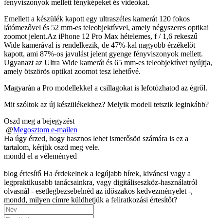
fényviszonyok mellett fényképeket és videókat.
Emellett a készülék kapott egy ultraszéles kamerát 120 fokos
látómezővel és 52 mm-es teleobjektívvel, amely négyszeres optikai
zoomot jelent.Az iPhone 12 Pro Max hételemes, f / 1,6 rekeszű
Wide kamerával is rendelkezik, de 47%-kal nagyobb érzékelőt
kapott, ami 87%-os javulást jelent gyenge fényviszonyok mellett.
Ugyanazt az Ultra Wide kamerát és 65 mm-es teleobjektívet nyújtja,
amely ötszörös optikai zoomot tesz lehetővé.
Magyarán a Pro modellekkel a csillagokat is lefotózhatod az égről.
Mit szóltok az új készülékekhez? Melyik modell tetszik leginkább?
Oszd meg a bejegyzést
@
Megosztom e-mailen
Ha úgy érzed, hogy hasznos lehet ismerősöd számára is ez a
tartalom, kérjük oszd meg vele.
mondd el a véleményed
blog értesítő
Ha érdekelnek a legújabb hírek, kiváncsi vagy a
legpraktikusabb tanácsainkra, vagy digitáliseszköz-használatról
olvasnál - esetlegbezsebelnéd az időszakos kedvezményelet -,
mondd, milyen címre küldhetjük a feliratkozási értesítőt?