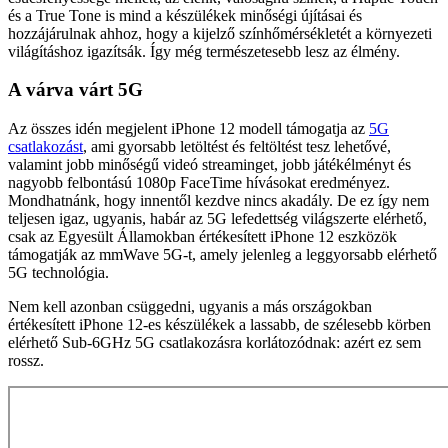
és a True Tone is mind a készülékek minőségi újításai és
hozzájárulnak ahhoz, hogy a kijelző színhőmérsékletét a környezeti
világításhoz igazítsák. Így még természetesebb lesz az élmény.
A várva várt 5G
Az összes idén megjelent iPhone 12 modell támogatja az
5G
csatlakozást
, ami gyorsabb letöltést és feltöltést tesz lehetővé,
valamint jobb minőségű videó streaminget, jobb játékélményt és
nagyobb felbontású 1080p FaceTime hívásokat eredményez.
Mondhatnánk, hogy innentől kezdve nincs akadály. De ez így nem
teljesen igaz, ugyanis, habár az 5G lefedettség világszerte elérhető,
csak az Egyesült Államokban értékesített iPhone 12 eszközök
támogatják az mmWave 5G-t, amely jelenleg a leggyorsabb elérhető
5G technológia.
Nem kell azonban csüggedni, ugyanis a más országokban
értékesített iPhone 12-es készülékek a lassabb, de szélesebb körben
elérhető Sub-6GHz 5G csatlakozásra korlátozódnak: azért ez sem
rossz.