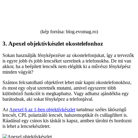
(kép forrása: blog.evomag.ro)
3. Apexel objektívkészlet okostelefonhoz
Sokan használják fényképezésre az okostelefonjukat, így a tervezők
is egyre jobb és jobb lencséket szerelnek a telefonokba. De mi van
akkor, ha a beépített lencsék nem elégítik ki a művészi fényképész
minden vágyát?
Számos felcsatolható objektívet lehet már kapni okostelefonokhoz,
és most egy olyat szeretnék mutatni, amivel egyszerre több
különböző funkciót is megkaphatsz. Vagy adhatsz ajándékba egy
barátodnak, aki sokat fényképez a telefonjával.
Az
Apexel 6 az 1-ben objektívkészlet
tartalmaz széles látószögű
lencsét, CPL polarizáló lencsét, halszemoptikát és csillagfiltert is.
Ráadásul egy csinos kis táskát is kapsz, amiben tárolni és hordozni
is lehet a lencsekészletet.