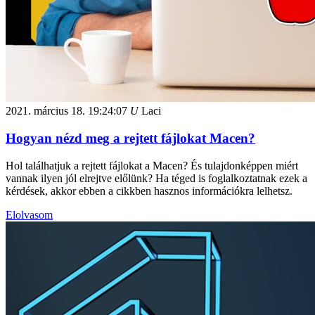
2021. március 18.
19:24:07
U
Laci
Hogyan nézd meg a rejtett fájlokat Macen?
Hol találhatjuk a rejtett fájlokat a Macen? És tulajdonképpen miért
vannak ilyen jól elrejtve előlünk? Ha téged is foglalkoztatnak ezek a
kérdések, akkor ebben a cikkben hasznos információkra lelhetsz.
Elolvasom