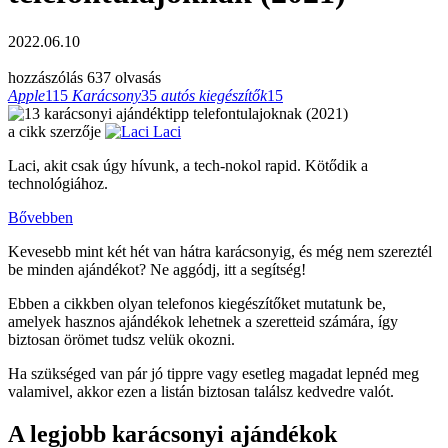
2022.06.10
hozzászólás
637 olvasás
Apple
115
Karácsony
35
autós kiegészítők
15
a cikk szerzője
Laci
Laci, akit csak úgy hívunk, a tech-nokol rapid. Kötődik a
technológiához.
Bővebben
Kevesebb mint két hét van hátra karácsonyig, és még nem szereztél
be minden ajándékot? Ne aggódj, itt a segítség!
Ebben a cikkben olyan telefonos kiegészítőket mutatunk be,
amelyek hasznos ajándékok lehetnek a szeretteid számára, így
biztosan örömet tudsz velük okozni.
Ha szükséged van pár jó tippre vagy esetleg magadat lepnéd meg
valamivel, akkor ezen a listán biztosan találsz kedvedre valót.
A legjobb karácsonyi ajándékok