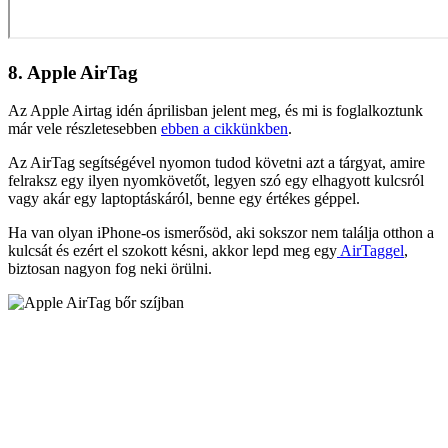
8. Apple AirTag
Az Apple Airtag idén áprilisban jelent meg, és mi is foglalkoztunk
már vele részletesebben
ebben a cikkünkben
.
Az AirTag segítségével nyomon tudod követni azt a tárgyat, amire
felraksz egy ilyen nyomkövetőt, legyen szó egy elhagyott kulcsról
vagy akár egy laptoptáskáról, benne egy értékes géppel.
Ha van olyan iPhone-os ismerősöd, aki sokszor nem találja otthon a
kulcsát és ezért el szokott késni, akkor lepd meg egy
AirTaggel
,
biztosan nagyon fog neki örülni.