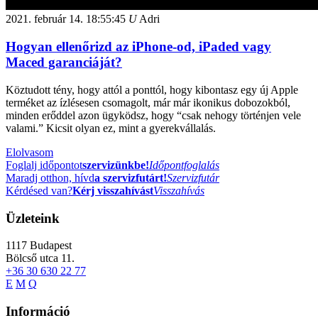
2021. február 14.
18:55:45
U
Adri
Hogyan ellenőrizd az iPhone-od, iPaded vagy
Maced garanciáját?
Köztudott tény, hogy attól a ponttól, hogy kibontasz egy új Apple
terméket az ízlésesen csomagolt, már már ikonikus dobozokból,
minden erőddel azon ügyködsz, hogy “csak nehogy történjen vele
valami.” Kicsit olyan ez, mint a gyerekvállalás.
Elolvasom
Foglalj időpontot
szervizünkbe!
Időpontfoglalás
Maradj otthon, hívd
a szervizfutárt!
Szervizfutár
Kérdésed van?
Kérj visszahívást
Visszahívás
Üzleteink
1117
Budapest
Bölcső utca 11.
+36 30 630 22 77
E
M
Q
Információ