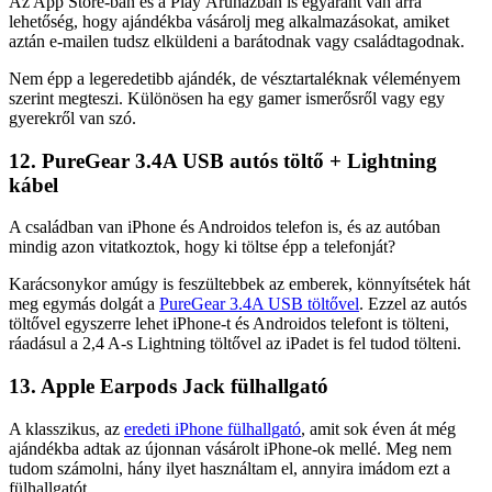
Az App Store-ban és a Play Áruházban is egyaránt van arra
lehetőség, hogy ajándékba vásárolj meg alkalmazásokat, amiket
aztán e-mailen tudsz elküldeni a barátodnak vagy családtagodnak.
Nem épp a legeredetibb ajándék, de vésztartaléknak véleményem
szerint megteszi. Különösen ha egy gamer ismerősről vagy egy
gyerekről van szó.
12. PureGear 3.4A USB autós töltő + Lightning
kábel
A családban van iPhone és Androidos telefon is, és az autóban
mindig azon vitatkoztok, hogy ki töltse épp a telefonját?
Karácsonykor amúgy is feszültebbek az emberek, könnyítsétek hát
meg egymás dolgát a
PureGear 3.4A USB töltővel
. Ezzel az autós
töltővel egyszerre lehet iPhone-t és Androidos telefont is tölteni,
ráadásul a 2,4 A-s Lightning töltővel az iPadet is fel tudod tölteni.
13. Apple Earpods Jack fülhallgató
A klasszikus, az
eredeti iPhone fülhallgató
, amit sok éven át még
ajándékba adtak az újonnan vásárolt iPhone-ok mellé. Meg nem
tudom számolni, hány ilyet használtam el, annyira imádom ezt a
fülhallgatót.