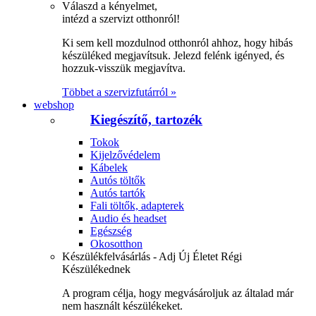
Válaszd a kényelmet,
intézd a szervizt otthonról!
Ki sem kell mozdulnod otthonról ahhoz, hogy hibás
készüléked megjavítsuk. Jelezd felénk igényed, és
hozzuk-visszük megjavítva.
Többet a szervizfutárról »
webshop
Kiegészítő, tartozék
Tokok
Kijelzővédelem
Kábelek
Autós töltők
Autós tartók
Fali töltők, adapterek
Audio és headset
Egészség
Okosotthon
Készülékfelvásárlás - Adj Új Életet Régi
Készülékednek
A program célja, hogy megvásároljuk az általad már
nem használt készülékeket.