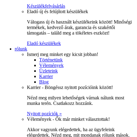
Készülékfelvásárlás
Eladó új és felújított készülékek
Válogass új és használt készülékeink között! Minőségi
termékek, kedvező árak, garancia és szakértői
támogatás – találd meg a tökéletes eszközt!
Eladó készülékek
rólunk
Ismerj meg minket egy kicsit jobban!
Történetünk
Vélemények
Üzleteink
Karrier
Blog
Karrier - Böngéssz nyitott pozícióink között!
Nézd meg milyen lehetőségek várnak nálunk most
munka terén. Csatlakozz hozzánk.
Nyitott pozíciók »
Vélemények - Ők már minket választottak!
Akkor vagyunk elégedettek, ha az ügyfeleink
elégedettek. Nézd meg, mit mondanak rólunk mások.