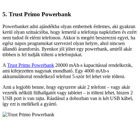
5. Trust Primo Powerbank
Powerbanket adni ajándékba olyan embernek érdemes, aki gyakran
kerül olyan szituációba, hogy lemerül a telefonja napközben és ezért
nem tudod őt elérni telefonon. Akkor is megéri beszerezni egyet, ha
egész napos programokat szervezel olyan helyre, ahol nincsen
állandó áramforrás. Ilyenkor jól jöhet egy powerbank, amiről akár
többen is fel tudják tölteni a telefonjukat.
A
Trust Primo Powerbank
20000 mAh-s kapacitással rendelkezik,
ami kifejezetten nagynak mondható. Egy 4000 mAh-s
akkumulátorral rendelkező telefont 5-ször fel lehet vele tölteni.
Ami a legjobb benne, hogy egyszerre akár 2 telefont – vagy akár
vezeték nélküli fülhallgatót vagy tabletet – is tölteni lehet, hiszen 2
USB port is van rajta. Ráadásul a dobozban van is két USB kábel,
így ezt is mellékeli a gyártó.