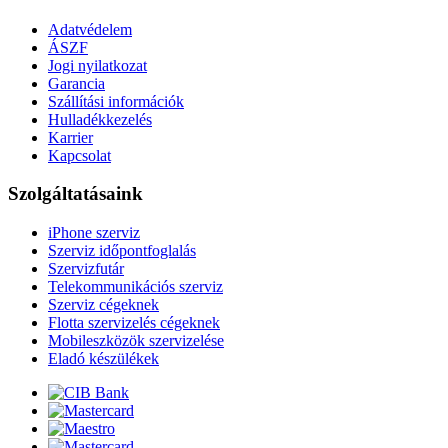
Adatvédelem
ÁSZF
Jogi nyilatkozat
Garancia
Szállítási információk
Hulladékkezelés
Karrier
Kapcsolat
Szolgáltatásaink
iPhone szerviz
Szerviz időpontfoglalás
Szervizfutár
Telekommunikációs szerviz
Szerviz cégeknek
Flotta szervizelés cégeknek
Mobileszközök szervizelése
Eladó készülékek