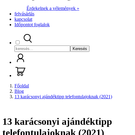
Érdekelnek a vélemények »
felvásárlás
kapcsolat
Időpontot foglalok
Keresés
Főoldal
Blog
13 karácsonyi ajándéktipp telefontulajoknak (2021)
13 karácsonyi ajándéktipp
telefontulajoknak (2021)