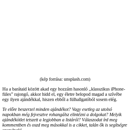
(kép forrása: unsplash.com)
Ha a barátaid között akad egy hozzám hasonló ,,klasszikus iPhone-
füles” rajongó, akkor hidd el, egy életre belopod magad a szívébe
egy ilyen ajándékkal, hiszen ebből a fülhallgatóból sosem elég.
Te előre beszerzel minden ajándékot? Vagy esetleg az utolsó
napokban még fejvesztve rohangálsz elintézni a dolgokat? Melyik
ajándékötlet tetszett a legjobban a listáról? Válaszodat írd meg
kommentben és oszd meg másokkal is a cikket, talán ők is segítségre