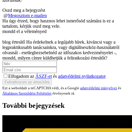
szorulnak!
Oszd meg a bejegyzést
@
Megosztom e-mailen
Ha úgy érzed, hogy hasznos lehet ismerősöd számára is ez a
tartalom, kérjük oszd meg vele.
mondd el a véleményed
blog értesítő
Ha érdekelnek a legújabb hírek, kiváncsi vagy a
legpraktikusabb tanácsainkra, vagy digitáliseszköz-használatról
olvasnál - esetlegbezsebelnéd az időszakos kedvezményelet -,
mondd, milyen címre küldhetjük a feliratkozási értesítőt?
Elfogadom az
ÁSZF-et
és
adatvédelmi nyilatkozatot
Ezt a weboldalt a reCAPTCHA védi, és a Google
adatvédelmi irányelvei
és
Általános Szerződési Feltételei
érvényesek rá.
További bejegyzések