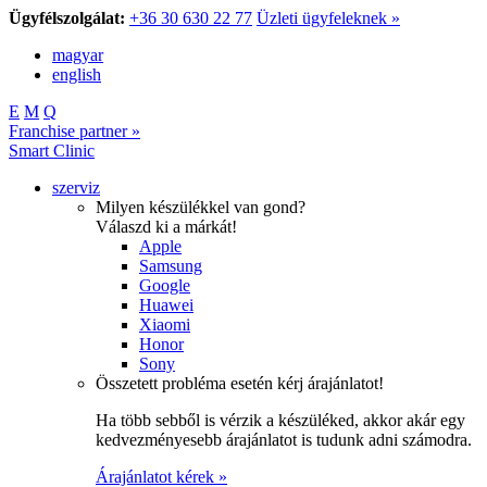
Ügyfélszolgálat:
+36 30 630 22 77
Üzleti ügyfeleknek »
magyar
english
E
M
Q
Franchise partner »
Smart Clinic
szerviz
Milyen készülékkel van gond?
Válaszd ki a márkát!
Apple
Samsung
Google
Huawei
Xiaomi
Honor
Sony
Összetett probléma esetén kérj árajánlatot!
Ha több sebből is vérzik a készüléked, akkor akár egy
kedvezményesebb árajánlatot is tudunk adni számodra.
Árajánlatot kérek »