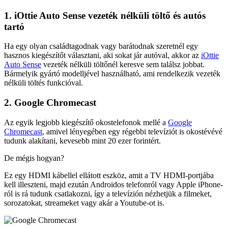
1. iOttie Auto Sense vezeték nélküli töltő és autós
tartó
Ha egy olyan családtagodnak vagy barátodnak szeretnél egy
hasznos kiegészítőt választani, aki sokat jár autóval, akkor az
iOttie
Auto Sense
vezeték nélküli töltőnél keresve sem találsz jobbat.
Bármelyik gyártó modelljével használható, ami rendelkezik vezeték
nélküli töltés funkcióval.
2. Google Chromecast
Az egyik legjobb kiegészítő okostelefonok mellé a
Google
Chromecast
, amivel lényegében egy régebbi televíziót is okostévévé
tudunk alakítani, kevesebb mint 20 ezer forintért.
De mégis hogyan?
Ez egy HDMI kábellel ellátott eszköz, amit a TV HDMI-portjába
kell illeszteni, majd ezután Androidos telefonról vagy Apple iPhone-
ról is rá tudunk csatlakozni, így a televízión nézhetjük a filmeket,
sorozatokat, streameket vagy akár a Youtube-ot is.