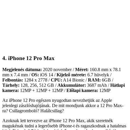
4. iPhone 12 Pro Max
Megjelenés dátuma:
2020 november /
Méret:
160.8 mm x 78.1
mm x 7.4 mm /
OS:
iOS 14 /
Kijelző mérete:
6.7 hüvelyk /
Felbontás:
1284 x 2778 /
CPU:
A14 Bionic /
RAM:
6GB /
Tárhely:
128, 256, 512 GB /
Akkumulátor:
3687 mAh /
Hátlapi
kamera:
12MP + 12MP + 12MP /
Előlapi kamera:
12MP
Az iPhone 12 Pro egészen nyugodtan nevezhetjük az Apple
jelenlegi zászlóshajójának. De mit mondjunk akkor a 12 Pro Max-
ra? Csillagromboló? Halálcsillag?
Azoknak lett tervezve az iPhone 12 Pro Max, akik szeretnék
magukénak tudni a legerősebb iPhone-t és ragaszkodnak a hatalmas