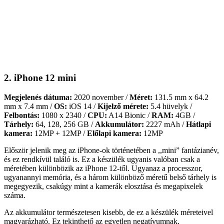
2. iPhone 12 mini
Megjelenés dátuma:
2020 november /
Méret:
131.5 mm x 64.2
mm x 7.4 mm /
OS:
iOS 14 /
Kijelző mérete:
5.4 hüvelyk /
Felbontás:
1080 x 2340 /
CPU:
A14 Bionic /
RAM:
4GB /
Tárhely:
64, 128, 256 GB /
Akkumulátor:
2227 mAh /
Hátlapi
kamera:
12MP + 12MP /
Előlapi kamera:
12MP
Először jelenik meg az iPhone-ok történetében a ,,mini” fantázianév,
és ez rendkívül találó is. Ez a készülék ugyanis valóban csak a
méretében különbözik az iPhone 12-től. Ugyanaz a processzor,
ugyanannyi memória, és a három különböző méretű belső tárhely is
megegyezik, csakúgy mint a kamerák elosztása és megapixelek
száma.
Az akkumulátor természetesen kisebb, de ez a készülék méreteivel
magyarázható. Ez tekinthető az egyetlen negatívumnak.