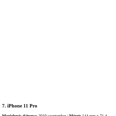
7. iPhone 11 Pro
Megjelenés dátuma:
2019 szeptember /
Méret:
144 mm x 71.4