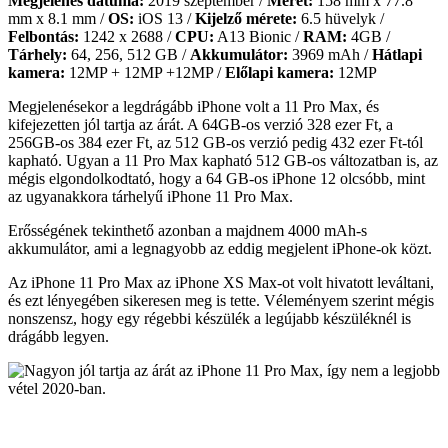
Megjelenés dátuma:
2019 szeptember /
Méret:
158 mm x 77.8
mm x 8.1 mm /
OS:
iOS 13 /
Kijelző mérete:
6.5 hüvelyk /
Felbontás:
1242 x 2688 /
CPU:
A13 Bionic /
RAM:
4GB /
Tárhely:
64, 256, 512 GB /
Akkumulátor:
3969 mAh /
Hátlapi
kamera:
12MP + 12MP +12MP /
Előlapi kamera:
12MP
Megjelenésekor a legdrágább iPhone volt a 11 Pro Max, és
kifejezetten jól tartja az árát. A 64GB-os verzió 328 ezer Ft, a
256GB-os 384 ezer Ft, az 512 GB-os verzió pedig 432 ezer Ft-tól
kapható. Ugyan a 11 Pro Max kapható 512 GB-os változatban is, az
mégis elgondolkodtató, hogy a 64 GB-os iPhone 12 olcsóbb, mint
az ugyanakkora tárhelyű iPhone 11 Pro Max.
Erősségének tekinthető azonban a majdnem 4000 mAh-s
akkumulátor, ami a legnagyobb az eddig megjelent iPhone-ok közt.
Az iPhone 11 Pro Max az iPhone XS Max-ot volt hivatott leváltani,
és ezt lényegében sikeresen meg is tette. Véleményem szerint mégis
nonszensz, hogy egy régebbi készülék a legújabb készüléknél is
drágább legyen.