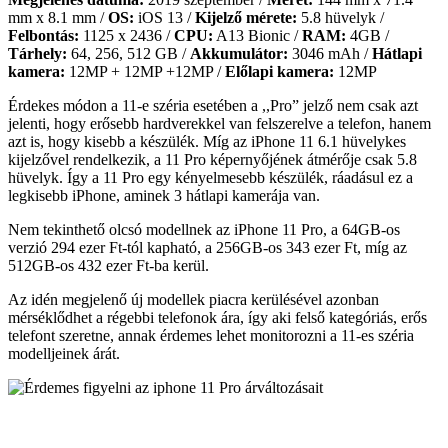
mm x 8.1 mm /
OS:
iOS 13 /
Kijelző mérete:
5.8 hüvelyk /
Felbontás:
1125 x 2436 /
CPU:
A13 Bionic /
RAM:
4GB /
Tárhely:
64, 256, 512 GB /
Akkumulátor:
3046 mAh /
Hátlapi
kamera:
12MP + 12MP +12MP /
Előlapi kamera:
12MP
Érdekes módon a 11-e széria esetében a ,,Pro” jelző nem csak azt
jelenti, hogy erősebb hardverekkel van felszerelve a telefon, hanem
azt is, hogy kisebb a készülék. Míg az iPhone 11 6.1 hüvelykes
kijelzővel rendelkezik, a 11 Pro képernyőjének átmérője csak 5.8
hüvelyk. Így a 11 Pro egy kényelmesebb készülék, ráadásul ez a
legkisebb iPhone, aminek 3 hátlapi kamerája van.
Nem tekinthető olcsó modellnek az iPhone 11 Pro, a 64GB-os
verzió 294 ezer Ft-tól kapható, a 256GB-os 343 ezer Ft, míg az
512GB-os 432 ezer Ft-ba kerül.
Az idén megjelenő új modellek piacra kerülésével azonban
mérséklődhet a régebbi telefonok ára, így aki felső kategóriás, erős
telefont szeretne, annak érdemes lehet monitorozni a 11-es széria
modelljeinek árát.