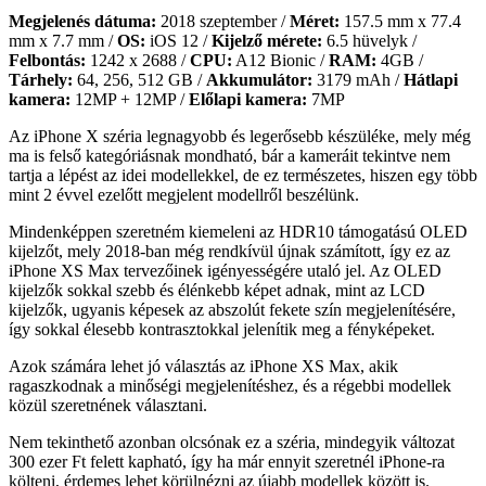
Megjelenés dátuma:
2018 szeptember /
Méret:
157.5 mm x 77.4
mm x 7.7 mm /
OS:
iOS 12 /
Kijelző mérete:
6.5 hüvelyk /
Felbontás:
1242 x 2688 /
CPU:
A12 Bionic /
RAM:
4GB /
Tárhely:
64, 256, 512 GB /
Akkumulátor:
3179 mAh /
Hátlapi
kamera:
12MP + 12MP /
Előlapi kamera:
7MP
Az iPhone X széria legnagyobb és legerősebb készüléke, mely még
ma is felső kategóriásnak mondható, bár a kameráit tekintve nem
tartja a lépést az idei modellekkel, de ez természetes, hiszen egy több
mint 2 évvel ezelőtt megjelent modellről beszélünk.
Mindenképpen szeretném kiemeleni az HDR10 támogatású OLED
kijelzőt, mely 2018-ban még rendkívül újnak számított, így ez az
iPhone XS Max tervezőinek igényességére utaló jel. Az OLED
kijelzők sokkal szebb és élénkebb képet adnak, mint az LCD
kijelzők, ugyanis képesek az abszolút fekete szín megjelenítésére,
így sokkal élesebb kontrasztokkal jelenítik meg a fényképeket.
Azok számára lehet jó választás az iPhone XS Max, akik
ragaszkodnak a minőségi megjelenítéshez, és a régebbi modellek
közül szeretnének választani.
Nem tekinthető azonban olcsónak ez a széria, mindegyik változat
300 ezer Ft felett kapható, így ha már ennyit szeretnél iPhone-ra
költeni, érdemes lehet körülnézni az újabb modellek között is.