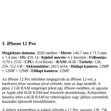
3. iPhone 12 Pro
Megjelenés dátuma:
2020 október /
Méret:
146.7 mm x 71.5 mm
x 7.4 mm /
OS:
iOS 14 /
Kijelző mérete:
6.1 hüvelyk /
Felbontás:
1170 x 2532 /
CPU:
A14 Bionic /
RAM:
6GB /
Tárhely:
128,
256, 512 GB /
Akkumulátor:
2815 mAh /
Hátlapi kamera:
12MP
+ 12MP + 12MP /
Előlapi kamera:
12MP
Az iPhone 12 Pro méretben megegyezik az iPhone 12-vel, a
hardveres része azonban jóval erősebb, mint az alap modellé. A
plusz 2 GB RAM rengeteget jelent egy iPhone esetében, ez ugyanis
az Apple első 6GB RAM-mal felszerelt okostelefonja. Kifejezetten
hasznos lehet a 6GB RAM ha videóvágásra vagy játékra szeretnénk
használni újdonsült készülékünket.
A tárhely tekintetében is sokkal erősebb a 12 Pro, ugyanis 128, 256