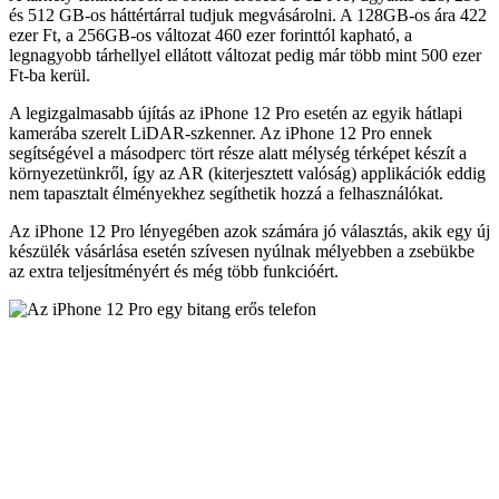
és 512 GB-os háttértárral tudjuk megvásárolni. A 128GB-os ára 422
ezer Ft, a 256GB-os változat 460 ezer forinttól kapható, a
legnagyobb tárhellyel ellátott változat pedig már több mint 500 ezer
Ft-ba kerül.
A legizgalmasabb újítás az iPhone 12 Pro esetén az egyik hátlapi
kamerába szerelt LiDAR-szkenner. Az iPhone 12 Pro ennek
segítségével a másodperc tört része alatt mélység térképet készít a
környezetünkről, így az AR (kiterjesztett valóság) applikációk eddig
nem tapasztalt élményekhez segíthetik hozzá a felhasználókat.
Az iPhone 12 Pro lényegében azok számára jó választás, akik egy új
készülék vásárlása esetén szívesen nyúlnak mélyebben a zsebükbe
az extra teljesítményért és még több funkcióért.