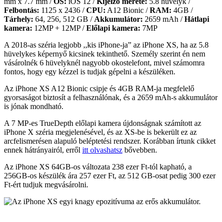
mm x 7.7 mm /
OS:
iOS 12 /
Kijelző mérete:
5.8 hüvelyk /
Felbontás:
1125 x 2436 /
CPU:
A12 Bionic /
RAM:
4GB /
Tárhely:
64, 256, 512 GB /
Akkumulátor:
2659 mAh /
Hátlapi
kamera:
12MP + 12MP /
Előlapi kamera:
7MP
A 2018-as széria legjobb ,,kis iPhone-ja” az iPhone XS, ha az 5.8
hüvelykes képernyő kicsinek tekinthető. Személy szerint én nem
vásárolnék 6 hüvelyknél nagyobb okostelefont, mivel számomra
fontos, hogy egy kézzel is tudjak gépelni a készüléken.
Az iPhone XS A12 Bionic csipje és 4GB RAM-ja megfelelő
gyorsaságot biztosít a felhasználónak, és a 2659 mAh-s akkumulátor
is jónak mondható.
A 7 MP-es TrueDepth előlapi kamera újdonságnak számított az
iPhone X széria megjelenésével, és az XS-be is bekerült ez az
arcfelismerésen alapuló beléptetési rendszer. Korábban írtunk cikket
ennek hátrányairól, erről
itt olvashatsz
bővebben.
Az iPhone XS 64GB-os változata 238 ezer Ft-tól kapható, a
256GB-os készülék ára 257 ezer Ft, az 512 GB-osat pedig 300 ezer
Ft-ért tudjuk megvásárolni.