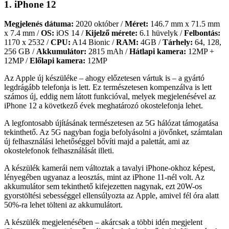
1. iPhone 12
Megjelenés dátuma:
2020 október /
Méret:
146.7 mm x 71.5 mm
x 7.4 mm /
OS:
iOS 14 /
Kijelző mérete:
6.1 hüvelyk /
Felbontás:
1170 x 2532 /
CPU:
A14 Bionic /
RAM:
4GB /
Tárhely:
64, 128,
256 GB /
Akkumulátor:
2815 mAh /
Hátlapi kamera:
12MP +
12MP /
Előlapi kamera:
12MP
Az Apple új készüléke – ahogy előzetesen vártuk is – a gyártó
legdrágább telefonja is lett. Ez természetesen kompenzálva is lett
számos új, eddig nem látott funkcióval, melyek megjelenésével az
iPhone 12 a következő évek meghatározó okostelefonja lehet.
A legfontosabb újításának természetesen az 5G hálózat támogatása
tekinthető. Az 5G nagyban fogja befolyásolni a jövőnket, számtalan
új felhasználási lehetőséggel bővíti majd a palettát, ami az
okostelefonok felhasználását illeti.
A készülék kamerái nem változtak a tavalyi iPhone-okhoz képest,
lényegében ugyanaz a leosztás, mint az iPhone 11-nél volt. Az
akkumulátor sem tekinthető kifejezetten nagynak, ezt 20W-os
gyorstöltési sebességgel ellensúlyozta az Apple, amivel fél óra alatt
50%-ra lehet tölteni az akkumulátort.
A készülék megjelenésében – akárcsak a többi idén megjelent