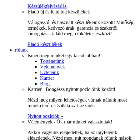
Készülékfelvásárlás
Eladó új és felújított készülékek
Válogass új és használt készülékeink között! Minőségi
termékek, kedvező árak, garancia és szakértői
támogatás – találd meg a tökéletes eszközt!
Eladó készülékek
rólunk
Ismerj meg minket egy kicsit jobban!
Történetünk
Vélemények
Üzleteink
Karrier
Blog
Karrier - Böngéssz nyitott pozícióink között!
Nézd meg milyen lehetőségek várnak nálunk most
munka terén. Csatlakozz hozzánk.
Nyitott pozíciók »
Vélemények - Ők már minket választottak!
Akkor vagyunk elégedettek, ha az ügyfeleink
elégedettek. Nézd meg, mit mondanak rólunk mások.