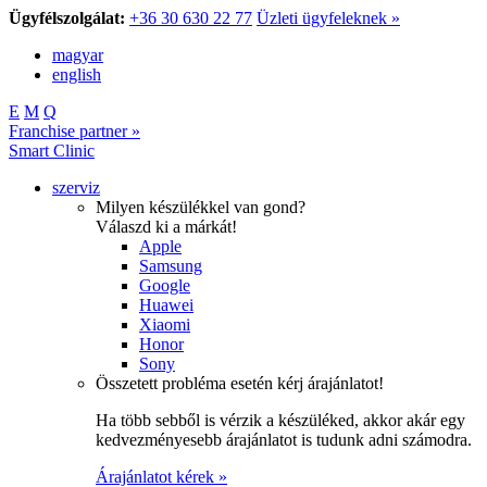
Ügyfélszolgálat:
+36 30 630 22 77
Üzleti ügyfeleknek »
magyar
english
E
M
Q
Franchise partner »
Smart Clinic
szerviz
Milyen készülékkel van gond?
Válaszd ki a márkát!
Apple
Samsung
Google
Huawei
Xiaomi
Honor
Sony
Összetett probléma esetén kérj árajánlatot!
Ha több sebből is vérzik a készüléked, akkor akár egy
kedvezményesebb árajánlatot is tudunk adni számodra.
Árajánlatot kérek »