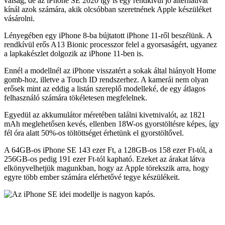
válság, de az iPhone SE 2020 így is egy rendkívül jó alternatívát
kínál azok számára, akik olcsóbban szeretnének Apple készüléket
vásárolni.
Lényegében egy iPhone 8-ba bújtatott iPhone 11-ről beszélünk. A
rendkívül erős A13 Bionic processzor felel a gyorsaságért, ugyanez
a lapkakészlet dolgozik az iPhone 11-ben is.
Ennél a modellnél az iPhone visszatért a sokak által hiányolt Home
gomb-hoz, illetve a Touch ID rendszerhez. A kamerái nem olyan
erősek mint az eddig a listán szereplő modelleké, de egy átlagos
felhasználó számára tökéletesen megfelelnek.
Egyedül az akkumulátor méretében találni kivetnivalót, az 1821
mAh meglehetősen kevés, ellenben 18W-os gyorstöltésre képes, így
fél óra alatt 50%-os töltöttséget érhetünk el gyorstöltővel.
A 64GB-os iPhone SE 143 ezer Ft, a 128GB-os 158 ezer Ft-tól, a
256GB-os pedig 191 ezer Ft-tól kapható. Ezeket az árakat látva
elkönyvelhetjük magunkban, hogy az Apple törekszik arra, hogy
egyre több ember számára elérhetővé tegye készülékeit.