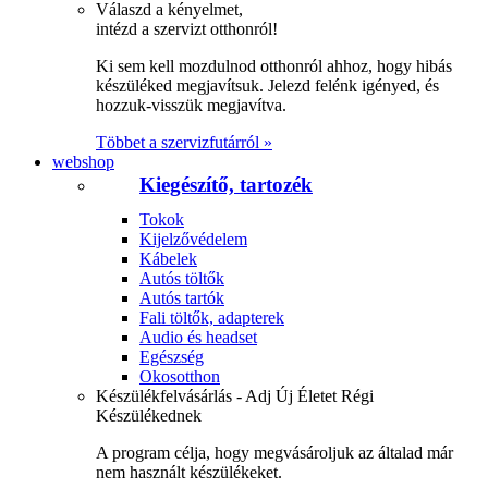
Válaszd a kényelmet,
intézd a szervizt otthonról!
Ki sem kell mozdulnod otthonról ahhoz, hogy hibás
készüléked megjavítsuk. Jelezd felénk igényed, és
hozzuk-visszük megjavítva.
Többet a szervizfutárról »
webshop
Kiegészítő, tartozék
Tokok
Kijelzővédelem
Kábelek
Autós töltők
Autós tartók
Fali töltők, adapterek
Audio és headset
Egészség
Okosotthon
Készülékfelvásárlás - Adj Új Életet Régi
Készülékednek
A program célja, hogy megvásároljuk az általad már
nem használt készülékeket.