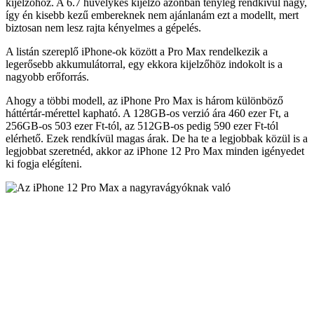
kijelzőhöz. A 6.7 hüvelykes kijelző azonban tényleg rendkívül nagy,
így én kisebb kezű embereknek nem ajánlanám ezt a modellt, mert
biztosan nem lesz rajta kényelmes a gépelés.
A listán szereplő iPhone-ok között a Pro Max rendelkezik a
legerősebb akkumulátorral, egy ekkora kijelzőhöz indokolt is a
nagyobb erőforrás.
Ahogy a többi modell, az iPhone Pro Max is három különböző
háttértár-mérettel kapható. A 128GB-os verzió ára 460 ezer Ft, a
256GB-os 503 ezer Ft-tól, az 512GB-os pedig 590 ezer Ft-tól
elérhető. Ezek rendkívül magas árak. De ha te a legjobbak közül is a
legjobbat szeretnéd, akkor az iPhone 12 Pro Max minden igényedet
ki fogja elégíteni.