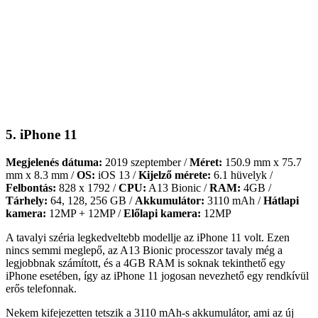
5. iPhone 11
Megjelenés dátuma:
2019 szeptember /
Méret:
150.9 mm x 75.7
mm x 8.3 mm /
OS:
iOS 13 /
Kijelző mérete:
6.1 hüvelyk /
Felbontás:
828 x 1792 /
CPU:
A13 Bionic /
RAM:
4GB /
Tárhely:
64, 128, 256 GB /
Akkumulátor:
3110 mAh /
Hátlapi
kamera:
12MP + 12MP /
Előlapi kamera:
12MP
A tavalyi széria legkedveltebb modellje az iPhone 11 volt. Ezen
nincs semmi meglepő, az A13 Bionic processzor tavaly még a
legjobbnak számított, és a 4GB RAM is soknak tekinthető egy
iPhone esetében, így az iPhone 11 jogosan nevezhető egy rendkívül
erős telefonnak.
Nekem kifejezetten tetszik a 3110 mAh-s akkumulátor, ami az új