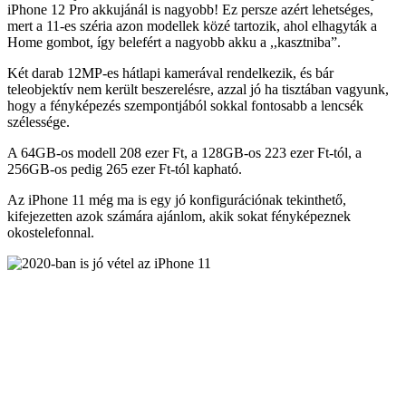
iPhone 12 Pro akkujánál is nagyobb! Ez persze azért lehetséges,
mert a 11-es széria azon modellek közé tartozik, ahol elhagyták a
Home gombot, így belefért a nagyobb akku a ,,kasztniba”.
Két darab 12MP-es hátlapi kamerával rendelkezik, és bár
teleobjektív nem került beszerelésre, azzal jó ha tisztában vagyunk,
hogy a fényképezés szempontjából sokkal fontosabb a lencsék
szélessége.
A 64GB-os modell 208 ezer Ft, a 128GB-os 223 ezer Ft-tól, a
256GB-os pedig 265 ezer Ft-tól kapható.
Az iPhone 11 még ma is egy jó konfigurációnak tekinthető,
kifejezetten azok számára ajánlom, akik sokat fényképeznek
okostelefonnal.