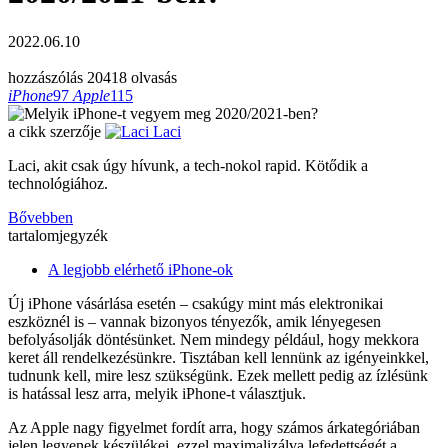
2022.06.10
hozzászólás
20418 olvasás
iPhone
97
Apple
115
a cikk szerzője
Laci
Laci, akit csak úgy hívunk, a tech-nokol rapid. Kötődik a
technológiához.
Bővebben
tartalomjegyzék
A legjobb elérhető iPhone-ok
Új iPhone vásárlása esetén – csakúgy mint más elektronikai
eszköznél is – vannak bizonyos tényezők, amik lényegesen
befolyásolják döntésünket. Nem mindegy például, hogy mekkora
keret áll rendelkezésünkre. Tisztában kell lennünk az igényeinkkel,
tudnunk kell, mire lesz szükségünk. Ezek mellett pedig az ízlésünk
is hatással lesz arra, melyik iPhone-t választjuk.
Az Apple nagy figyelmet fordít arra, hogy számos árkategóriában
jelen legyenek készülékei, ezzel maximalizálva lefedettségét a