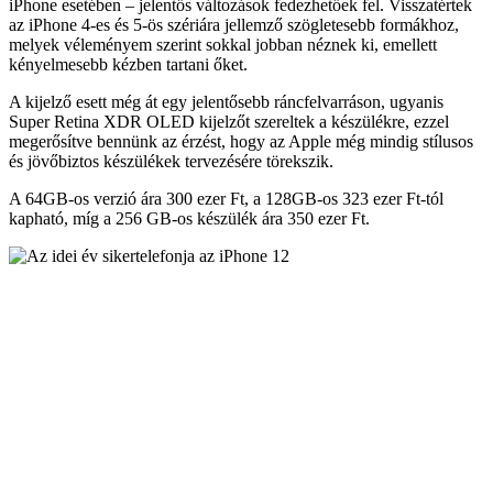
iPhone esetében – jelentős változások fedezhetőek fel. Visszatértek
az iPhone 4-es és 5-ös szériára jellemző szögletesebb formákhoz,
melyek véleményem szerint sokkal jobban néznek ki, emellett
kényelmesebb kézben tartani őket.
A kijelző esett még át egy jelentősebb ráncfelvarráson, ugyanis
Super Retina XDR OLED kijelzőt szereltek a készülékre, ezzel
megerősítve bennünk az érzést, hogy az Apple még mindig stílusos
és jövőbiztos készülékek tervezésére törekszik.
A 64GB-os verzió ára 300 ezer Ft, a 128GB-os 323 ezer Ft-tól
kapható, míg a 256 GB-os készülék ára 350 ezer Ft.