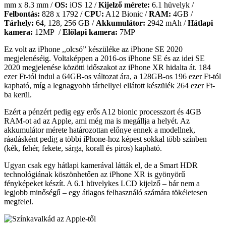
mm x 8.3 mm /
OS:
iOS 12 /
Kijelző mérete:
6.1 hüvelyk /
Felbontás:
828 x 1792 /
CPU:
A12 Bionic /
RAM:
4GB /
Tárhely:
64, 128, 256 GB /
Akkumulátor:
2942 mAh /
Hátlapi
kamera:
12MP /
Előlapi kamera:
7MP
Ez volt az iPhone ,,olcsó” készüléke az iPhone SE 2020
megjelenéséig. Voltaképpen a 2016-os iPhone SE és az idei SE
2020 megjelenése közötti időszakot az iPhone XR hidalta át. 184
ezer Ft-tól indul a 64GB-os változat ára, a 128GB-os 196 ezer Ft-tól
kapható, míg a legnagyobb tárhellyel ellátott készülék 264 ezer Ft-
ba kerül.
Ezért a pénzért pedig egy erős A12 bionic processzort és 4GB
RAM-ot ad az Apple, ami még ma is megállja a helyét. Az
akkumulátor mérete határozottan előnye ennek a modellnek,
ráadásként pedig a többi iPhone-hoz képest sokkal több színben
(kék, fehér, fekete, sárga, korall és piros) kapható.
Ugyan csak egy hátlapi kamerával látták el, de a Smart HDR
technológiának köszönhetően az iPhone XR is gyönyörű
fényképeket készít. A 6.1 hüvelykes LCD kijelző – bár nem a
legjobb minőségű – egy átlagos felhasználó számára tökéletesen
megfelel.