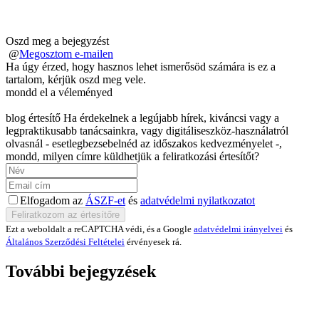
Oszd meg a bejegyzést
@
Megosztom e-mailen
Ha úgy érzed, hogy hasznos lehet ismerősöd számára is ez a
tartalom, kérjük oszd meg vele.
mondd el a véleményed
blog értesítő
Ha érdekelnek a legújabb hírek, kiváncsi vagy a
legpraktikusabb tanácsainkra, vagy digitáliseszköz-használatról
olvasnál - esetlegbezsebelnéd az időszakos kedvezményelet -,
mondd, milyen címre küldhetjük a feliratkozási értesítőt?
Elfogadom az
ÁSZF-et
és
adatvédelmi nyilatkozatot
Ezt a weboldalt a reCAPTCHA védi, és a Google
adatvédelmi irányelvei
és
Általános Szerződési Feltételei
érvényesek rá.
További bejegyzések