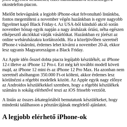
okostelefon-piacon.
Mielőtt belevágnánk a legjobb iPhone-okat felvonultató listánkba,
fontos megemlíteni a november végén hazánkban is egyre nagyobb
figyelmet kapó Black Friday-t. Az USA-ból kiinduló akció során
november hónap egyik napján a nagy áruházak óriási, néha egészen
elképesztő akciókkal várják vásárlóikat. Hazánkban ez jórészt az
online webáruházakra korlátozódik. Ha a közeljövőben szeretnél
iPhone-t vásárolni, érdemes lehet kivárni a november 20-át, ekkor
lesz ugyanis Magyarországon a Black Friday.
Az Apple idén ősszel dobta piacra legújabb készülékét, az iPhone
12-t illetve az iPhone 12 Pro-t. Ezt még két további modell követi
majd, az iPhone 12 mini és az iPhone 12 Pro Max. Ha azonban nem
szeretnél alsóhangon 350.000 Ft-ot költeni, akkor érdemes lesz
körülnézni a régebbi modellek között. Az Apple egyik nagy előnye
az Androidos készülékekkel szemben, hogy a régebbi készülékek
számára is sokáig elérhetővé teszi az iOS frissebb verzióit.
A listán az összes árkategóriából bemutatunk készülékeket, hogy
mindenki találhasson a pénztárcájának megfelelő ajánlatot.
A legjobb elérhető iPhone-ok