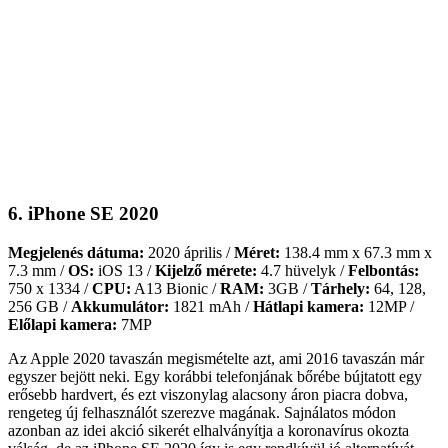
6. iPhone SE 2020
Megjelenés dátuma:
2020 április /
Méret:
138.4 mm x 67.3 mm x
7.3 mm /
OS:
iOS 13 /
Kijelző mérete:
4.7 hüvelyk /
Felbontás:
750 x 1334 /
CPU:
A13 Bionic /
RAM:
3GB /
Tárhely:
64, 128,
256 GB /
Akkumulátor:
1821 mAh /
Hátlapi kamera:
12MP /
Előlapi kamera:
7MP
Az Apple 2020 tavaszán megismételte azt, ami 2016 tavaszán már
egyszer bejött neki. Egy korábbi telefonjának bőrébe bújtatott egy
erősebb hardvert, és ezt viszonylag alacsony áron piacra dobva,
rengeteg új felhasználót szerezve magának. Sajnálatos módon
azonban az idei akció sikerét elhalványítja a koronavírus okozta