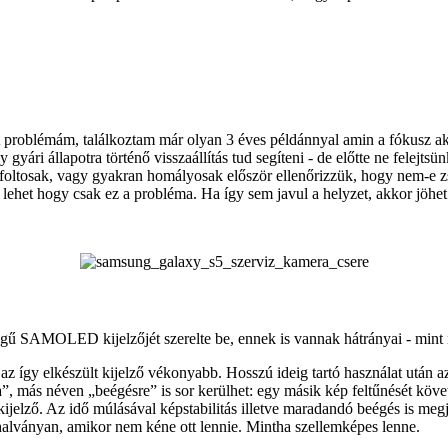
blémám, találkoztam már olyan 3 éves példánnyal amin a fókusz akár 3
y gyári állapotra történő visszaállítás tud segíteni - de előtte ne fele
foltosak, vagy gyakran homályosak először ellenőrizzük, hogy nem-e z
t lehet hogy csak ez a probléma. Ha így sem javul a helyzet, akkor jöhet
ségű SAMOLED kijelzőjét szerelte be, ennek is vannak hátrányai - mi
z így elkészült kijelző vékonyabb. Hosszú ideig tartó használat után a
”, más néven „beégésre” is sor kerülhet: egy másik kép feltűnését követ
ijelző. Az idő múlásával képstabilitás illetve maradandó beégés is megje
 halványan, amikor nem kéne ott lennie. Mintha szellemképes lenne.