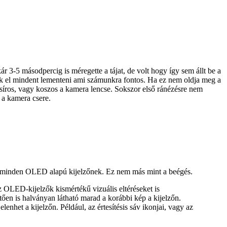
-5 másodpercig is méregette a tájat, de volt hogy így sem állt be a
jtsünk el mindent lementeni ami számunkra fontos. Ha ez nem oldja meg a
síros, vagy koszos a kamera lencse. Sokszor első ránézésre nem
 a kamera csere.
nt minden OLED alapú kijelzőnek. Ez nem más mint a beégés.
z OLED-kijelzők kismértékű vizuális eltéréseket is
ően is halványan látható marad a korábbi kép a kijelzőn.
lenhet a kijelzőn. Például, az értesítésis sáv ikonjai, vagy az