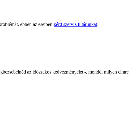
 problémát, ebben az esetben
kérd szerviz futárunkat
!
etlegbezsebelnéd az időszakos kedvezményelet -, mondd, milyen címre