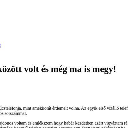
!
között volt és még ma is megy!
úcstelefonja, mint amekkorát érdemelt volna. Az egyik első vízálló tel
ös sorszámmal.
onos voltam és emlékszem hogy habár kezdetben azért vigyáztam rá, né