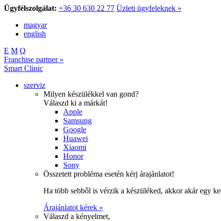
Ügyfélszolgálat:
+36 30 630 22 77
Üzleti ügyfeleknek »
magyar
english
E
M
Q
Franchise partner »
Smart Clinic
szerviz
Milyen készülékkel van gond?
Válaszd ki a márkát!
Apple
Samsung
Google
Huawei
Xiaomi
Honor
Sony
Összetett probléma esetén kérj árajánlatot!
Ha több sebből is vérzik a készüléked, akkor akár egy k
Árajánlatot kérek »
Válaszd a kényelmet,