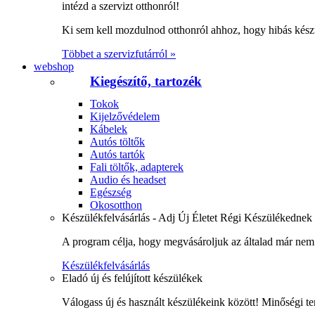
intézd a szervizt otthonról!
Ki sem kell mozdulnod otthonról ahhoz, hogy hibás kész
Többet a szervizfutárról »
webshop
Kiegészítő, tartozék
Tokok
Kijelzővédelem
Kábelek
Autós töltők
Autós tartók
Fali töltők, adapterek
Audio és headset
Egészség
Okosotthon
Készülékfelvásárlás - Adj Új Életet Régi Készülékednek
A program célja, hogy megvásároljuk az általad már nem 
Készülékfelvásárlás
Eladó új és felújított készülékek
Válogass új és használt készülékeink között! Minőségi te