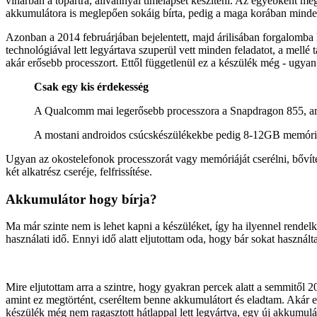
viharban a tópartra, állvánnyal timelapset készíteni. Az egyébként 
akkumulátora is meglepően sokáig bírta, pedig a maga korában minden
Azonban a 2014 februárjában bejelentett, majd árilisában forgalom
technológiával lett legyártava szuperül vett minden feladatot, a mell
akár erősebb processzort. Ettől függetlenül ez a készülék még - ugya
Csak egy kis érdekesség
A Qualcomm mai legerősebb processzora a Snapdragon 855, am
A mostani androidos csúcskészülékekbe pedig 8-12GB memória
Ugyan az okostelefonok processzorát vagy memóriáját cserélni, bővít
két alkatrész cseréje, felfrissítése.
Akkumulátor hogy bírja?
Ma már szinte nem is lehet kapni a készüléket, így ha ilyennel rendel
használati idő. Ennyi idő alatt eljutottam oda, hogy bár sokat haszn
Mire eljutottam arra a szintre, hogy gyakran percek alatt a semmitől 20
amint ez megtörtént, cseréltem benne akkumulátort és eladtam. Akár 
készülék még nem ragasztott hátlappal lett legyártva, egy új akkumulát