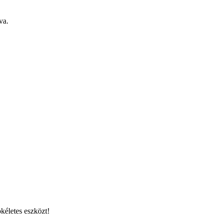
va.
kéletes eszközt!