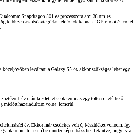
e. Amire még emlékszem, hogy rettentően gyorsan működött és az
 A Qualcomm Snapdragon 801-es processzora ami 28 nm-es
öhögik, hiszen az alsókategóriás telefonok kapnak 2GB ramot és ennél
.
a közeljövőben leváltani a Galaxy S5-öt, akkor szükséges lehet egy
hetően 1 év után kezdett el csökkenni az egy töltéssel elérhető
g mielőtt hazaindultam volna, lemerül.
, eltelt másfél év. Ekkor már esedékes volt új készüléket vennem, így
y egy akkumulátor cserébe mindenkép ruházz be. Tekintve, hogy ez a