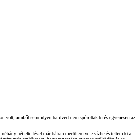
efon volt, amiből semmilyen hardvert nem spóroltak ki és egyenesen az
hány hét elteltével már bátran merültem vele vízbe és tettem ki a