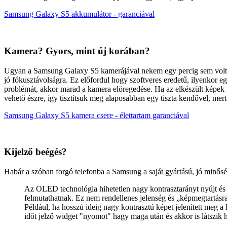
Samsung Galaxy S5 akkumulátor - garanciával
Kamera? Gyors, mint új korában?
Ugyan a Samsung Galaxy S5 kamerájával nekem egy percig sem volt pro
jó fókusztávolságra. Ez előfordul hogy szoftveres eredetű, ilyenkor eg
problémát, akkor marad a kamera elöregedése. Ha az elkészült képek 
vehető észre, így tisztítsuk meg alaposabban egy tiszta kendővel, mer
Samsung Galaxy S5 kamera csere - élettartam garanciával
Kijelző beégés?
Habár a szóban forgó telefonba a Samsung a saját gyártású, jó minő
Az OLED technológia hihetetlen nagy kontrasztarányt nyújt és a
felmutathatnak. Ez nem rendellenes jelenség és „képmegtartásra
Például, ha hosszú ideig nagy kontrasztú képet jelenített meg a k
időt jelző widget "nyomot" hagy maga után és akkor is látszik