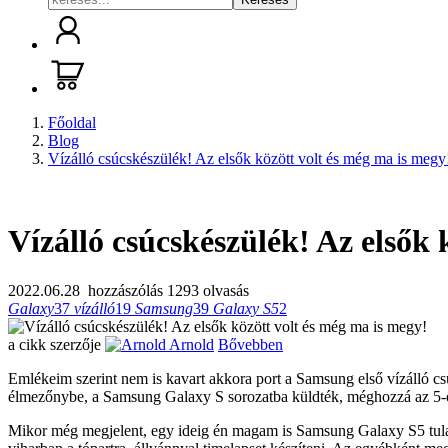
Főoldal
Blog
Vízálló csúcskészülék! Az elsők között volt és még ma is megy
Vízálló csúcskészülék! Az elsők 
2022.06.28
hozzászólás
1293 olvasás
Galaxy
37
vízálló
19
Samsung
39
Galaxy S5
2
a cikk szerzője
Arnold
Bővebben
Emlékeim szerint nem is kavart akkora port a Samsung első vízálló cs
élmezőnybe, a Samsung Galaxy S sorozatba küldték, méghozzá az 5-
Mikor még megjelent, egy ideig én magam is Samsung Galaxy S5 tulajd