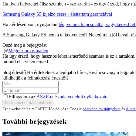
Ha ilyen helyzettel állsz szemben - szó szerint - és úgy érzed, hogy m
Samsung Galaxy S5 kijelző csere - élettartam garanciával
Ha kérdésed van, nyugodtan
lépj velünk kapcsolatba, vagy keresd fe
A Samsung Galaxy S5 nem a te kedvenced? Neked mi a jól bevált rég
Oszd meg a bejegyzést
@
Megosztom e-mailen
Ha úgy érzed, hogy hasznos lehet ismerősöd számára is ez a tartalom,
mondd el a véleményed
blog értesítő
Ha érdekelnek a legújabb hírek, kiváncsi vagy a legprak
küldhetjük a feliratkozási értesítőt?
Elfogadom az
ÁSZF-et
és
adatvédelmi nyilatkozatot
Ezt a weboldalt a reCAPTCHA védi, és a Google
adatvédelmi irányelvei
és
Általá
További bejegyzések