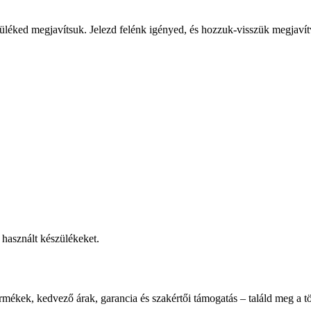
üléked megjavítsuk. Jelezd felénk igényed, és hozzuk-visszük megjavít
használt készülékeket.
rmékek, kedvező árak, garancia és szakértői támogatás – találd meg a tö