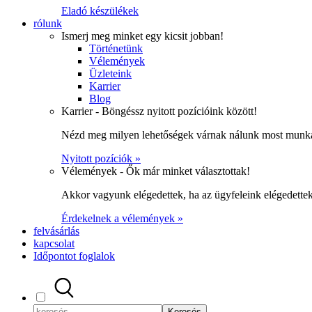
Eladó készülékek
rólunk
Ismerj meg minket egy kicsit jobban!
Történetünk
Vélemények
Üzleteink
Karrier
Blog
Karrier - Böngéssz nyitott pozícióink között!
Nézd meg milyen lehetőségek várnak nálunk most munka
Nyitott pozíciók »
Vélemények - Ők már minket választottak!
Akkor vagyunk elégedettek, ha az ügyfeleink elégedett
Érdekelnek a vélemények »
felvásárlás
kapcsolat
Időpontot foglalok
Keresés