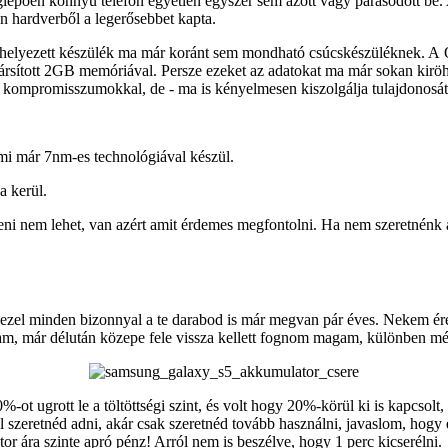
meglepően könnyű telefon egyetlen egyszer sem ázott vagy párásodott b
 hardverből a legerősebbet kapta.
ba helyezett készülék ma már koránt sem mondható csúcskészüléknek.
é társított 2GB memóriával. Persze ezeket az adatokat ma már sokan kir
n kompromisszumokkal, de - ma is kényelmesen kiszolgálja tulajdonosát
i már 7nm-es technológiával készül.
 kerül.
eni nem lehet, van azért amit érdemes megfontolni. Ha nem szeretnénk 
kezel minden bizonnyal a te darabod is már megvan pár éves. Nekem érez
áltam, már délután közepe fele vissza kellett fognom magam, különben mé
%-ot ugrott le a töltöttségi szint, és volt hogy 20%-körül ki is kapcsolt
el szeretnéd adni, akár csak szeretnéd tovább használni, javaslom, hog
or ára szinte apró pénz! Arról nem is beszélve, hogy 1 perc kicserélni.