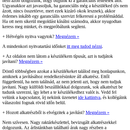
nem azon dolgozunk, hogy bújjunk ki a garanciális feltételek alól.
Ugyanakkor azt javasoljuk, ha garanciális még a készüléked (és nem
ázott, nincs összetörve, mert ezek kizáró okok lesznek), akkor
érdemes inkább egy garanciális szervizt felkeresni a problémáddal.
Ha ott nem sikerül megoldást kínálni számodra, akkor nyugodtan
keress meg minket, és megpróbálunk segíteni.
+
Hétvégén nyitva vagytok?
Megnézem »
A mindenkori nyitvatartási időnket
itt meg tudod nézni
.
+
Az oldalon nem látom a készülékem típusát, azt is tudjátok
javítani?
Megnézem »
Döntő többségben azokat a készülékeket találod meg honlapunkon,
amiknek a javításához rendelkezésünkre áll alkatrész. Ettől
függetlenül, ha nem találnád, az nem jelenti azt, hogy nem tudjuk
javítani. Nagy külföldi beszállítókkal dolgozunk, sok alkatrészt be
tudunk szerezni, így lehet a te készülékedhez valót is. Vedd fel
velünk a kapcsolatot, írj nekünk üzenetet
ide kattintva
, és kollégáink
válaszolni fognak rövid időn belül.
+
Hozott alkatrészből is elvégzitek a javítást?
Megnézem »
Nem szívesen. Nagy raktárkészlettel, bevizsgált alkatrészekkel
dolgozunk. Az árlistánkban található árak nagy részben a