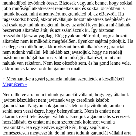
munkadíjból tevődnek össze. Biztosak vagyunk benne, hogy sokkal
jobb minőségű alkatrésszel rendelkezünk és sokkal olcsóbban is
jutunk hozzá, mint amennyiért megrendeled pl. az eBay-ről. Ha
ragaszkodsz hozzá, akkor elvállaljuk hozott alkatrész beépítését, de
ezt csak úgy tudjuk megtenni, hogy az árból levonjuk a mi általunk
beszerzett alkatrész árát, és azt számlázzuk ki. Így biztosan
rosszabbul jársz anyagilag. Elég gyakran előfordul, hogy a hozott
alkatrész nem is működik megfelelően, ilyenkor sajáttal pótoljuk. Ha
esetlegesen működne, akkor viszont hozott alkatrészre garanciát
nem tudunk vállalni. Mi inkább azt javasoljuk, hogy ne rendelj
máshonnan drágábban rosszabb minőségű alkatrészt, mint ami
nálunk van raktáron. Nem lesz olcsóbb sem, és ha gond lenne vele,
akkor nincs kihez fordulni garancia miatt.
+
Megmarad-e a gyári garancia miután szereltétek a készüléket?
Megnézem »
Nem. Illetve arra nem tudunk garanciát vállalni, hogy egy általunk
javított készüléket nem javítanak vagy cserélnek később
garanciában. Nagyon sok garanciás telefont javítottunk, amiben
senki nem veszi észre, hogy belenyúltunk. Nem is emiatt nem
akarunk ezért felelősséget vállalni. Ismerjük a garanciális szervizek
hozzáállását, és emiatt mi nem szeretnénk koloncot venni a
nyakunkba. Ha egy kedves ügyfél kéri, hogy segítsünk,
természetesen megtesszük, de mi nem tudunk garanciát vállalni arra,