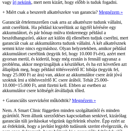
vagy
írj nekünk
, mert nem kizárt, hogy előbb is tuduk fogadni.
+
Miért csak a beszerelt alkatrészekre van garancia?
Megnézem »
Garanciát értelemszerűen csak arra az alkatrészre tudunk vállalni,
amit cserélünk. Ha például kicserélünk az ügyfél kérésére egy
akkumulátort, és pár hónap múlva tönkremegy például a
beszédhangszóró, akkor azt külön díj ellenében tudjuk cserélni, mert
garanciát csak az akkumulátorra tudunk vállalni. A két alkatrésznek
semmi köze nincs egymáshoz. Olyan helyzetekben, amikor például
akkumulátort cserélünk (tegyük fel, hogy 10.000 Ft-ért), azért mert
gyorsan merül, és kiderül, hogy még ezután is fennáll ugyanaz a
probléma, akkor megvizsgáljuk a készüléket, és ha ezt követően azt
állapítjuk meg, hogy például töltésvezérlő IC hibája (tegyük fel,
hogy 25.000 Ft az ára) van, akkor az akkumulátor csere árát jóvá
szoktuk írni a töltésvezérlő IC csere árából. Tehát 25.000-
10.000=15.000 Ft, amit fizetni kell. Ebben az esetben az
akkumulátor csere költségét átvállaljuk tőled.
+
Garanciális szervizként működtök?
Megnézem »
Nem. A Smart Clinic független minden szolgáltatótól és minden
gyártótól. Nem állunk szerződéses kapcsolatban senkivel, kizárólag
garancián túli javításokat végzünk ügyfeleink részére. Épp ezért az
az érdekünk, hogy a javítást legjobb tudásunk szerint elvégezzük, és