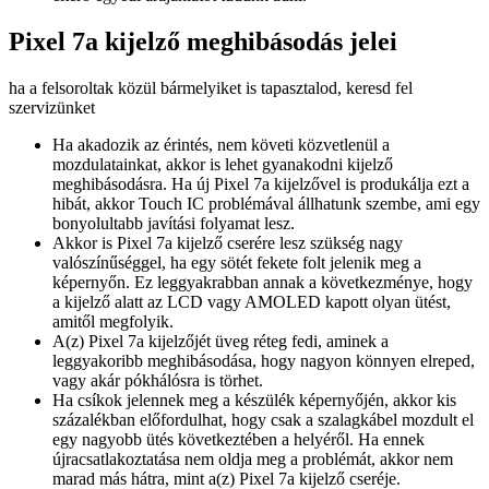
Pixel 7a kijelző meghibásodás jelei
ha a felsoroltak közül bármelyiket is tapasztalod, keresd fel
szervizünket
Ha akadozik az érintés, nem követi közvetlenül a
mozdulatainkat, akkor is lehet gyanakodni kijelző
meghibásodásra. Ha új Pixel 7a kijelzővel is produkálja ezt a
hibát, akkor Touch IC problémával állhatunk szembe, ami egy
bonyolultabb javítási folyamat lesz.
Akkor is Pixel 7a kijelző cserére lesz szükség nagy
valószínűséggel, ha egy sötét fekete folt jelenik meg a
képernyőn. Ez leggyakrabban annak a következménye, hogy
a kijelző alatt az LCD vagy AMOLED kapott olyan ütést,
amitől megfolyik.
A(z) Pixel 7a kijelzőjét üveg réteg fedi, aminek a
leggyakoribb meghibásodása, hogy nagyon könnyen elreped,
vagy akár pókhálósra is törhet.
Ha csíkok jelennek meg a készülék képernyőjén, akkor kis
százalékban előfordulhat, hogy csak a szalagkábel mozdult el
egy nagyobb ütés következtében a helyéről. Ha ennek
újracsatlakoztatása nem oldja meg a problémát, akkor nem
marad más hátra, mint a(z) Pixel 7a kijelző cseréje.