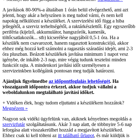
A javítások 80-90%-a általában 1 órán belül elvégezhető, ami azt
jelenti, hogy akár a helyszínen is meg tudod várni, és nem kell
napokig nélkülözni a készüléket. A szervizelési idő függ a hiba
jellegétől, a szerviz terheltségétől, a raktárkészlettől. Egy egyszerűbb
periféria (kijelző, akkumulátor, hangszórók, kamerák,
töltőcsatlakozók... stb) kicserélése nagyjából 0,5-1 óra. Ha a
készülék nem csavarozott, hanem ragasztott konstrukciójú, akkor
ehhez még hozzá kell számolni a ragasztás száradási idejét, ami 2-3
óra pluszban. Beázott készülékek javítása minimum 1 napot vesz
igénybe, de inkább 2-3 nap, mire végig tudunk tesztelni minden
funkciót rajta. A mindenkori javítási időt személyesen a
szervizeinkben kollégáink pontosan meg tudják határozni.
Ajánljuk figyelmedbe
az időpontfoglalás lehetőségét
. Ha
visszaigazolt időpontra érkezel, akkor tudjuk vállalni a
weboldalunkon megtalálható javítási időket.
+
Vidéken élek, hogy tudom eljuttatni a készülékem hozzátok?
Megnézem »
Nagyon sok vidéki ügyfelünk van, akiknek kényelmes megoldás a
szervizfutár
szolgáltatásunk. Akár 3 nap alatt, de többnyire 5-6 nap
leforgása alatt visszakerülhet hozzád a megjavított készüléked.
Ehhez csak ki kell tölteni az
itt található űrlapot
, és már küldjük is