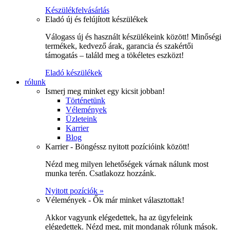
Készülékfelvásárlás
Eladó új és felújított készülékek
Válogass új és használt készülékeink között! Minőségi
termékek, kedvező árak, garancia és szakértői
támogatás – találd meg a tökéletes eszközt!
Eladó készülékek
rólunk
Ismerj meg minket egy kicsit jobban!
Történetünk
Vélemények
Üzleteink
Karrier
Blog
Karrier - Böngéssz nyitott pozícióink között!
Nézd meg milyen lehetőségek várnak nálunk most
munka terén. Csatlakozz hozzánk.
Nyitott pozíciók »
Vélemények - Ők már minket választottak!
Akkor vagyunk elégedettek, ha az ügyfeleink
elégedettek. Nézd meg, mit mondanak rólunk mások.