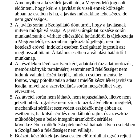
Amennyiben a készülék javítható, a Megrendelő jogosult
eldönteni, hogy kéri-e a javítást és viseli ennek költségét
abban az esetben is ha, a javítás műszakilag lehetséges, de
nem gazdaságos.
A javítás során a Szolgáltató dönt arról, hogy a javításnak
milyen módját választja. A javítási árajánlat közlése során
munkatársunk a várható elkészülési határidőről is tájékoztatja
a Megrendelőt, ez azonban tájékoztató jellegű, nem bír
kötelező erővel, indokolt esetben Szolgáltató jogosult azt
meghosszabbítani. Általános esetben a vállalási határidő 1
munkanap.
A készüléken lévő szoftverekért, adatokért (az adathordozók,
memóriakártyák tartalmáért) semminemű felelősséget nem
tudunk vállalni. Ezért kérjük, minden esetben mentse le
fontos, vagy pótolhatatlan adatait mielőtt készülékét javításra
leadja, mivel az a szervizeljárás során megsérülhet vagy
elveszthet.
Az átvétel során nem látható, nem tapasztalható, illetve nem
jelzett hibák rögzítése nem zárja ki azok átvételkori meglétét,
mechanikai sérülést szenvedett eszközök még abban az
esetben is, ha külső sérülés nem látható rajtuk és az eszköz
működőképes a belső integrált áramkörök sérülése
következtében működésképtelenné válhatnak. Ilyen esetekben
a Szolgáltató a felelősséget nem vállalja.
Beázott készülékek javítása esetén előfordulhat egyéb rejtett