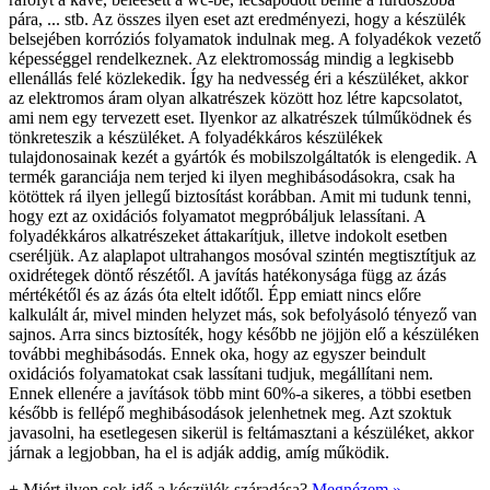
pára, ... stb. Az összes ilyen eset azt eredményezi, hogy a készülék
belsejében korróziós folyamatok indulnak meg. A folyadékok vezető
képességgel rendelkeznek. Az elektromosság mindig a legkisebb
ellenállás felé közlekedik. Így ha nedvesség éri a készüléket, akkor
az elektromos áram olyan alkatrészek között hoz létre kapcsolatot,
ami nem egy tervezett eset. Ilyenkor az alkatrészek túlműködnek és
tönkreteszik a készüléket. A folyadékkáros készülékek
tulajdonosainak kezét a gyártók és mobilszolgáltatók is elengedik. A
termék garanciája nem terjed ki ilyen meghibásodásokra, csak ha
kötöttek rá ilyen jellegű biztosítást korábban. Amit mi tudunk tenni,
hogy ezt az oxidációs folyamatot megpróbáljuk lelassítani. A
folyadékkáros alkatrészeket áttakarítjuk, illetve indokolt esetben
cseréljük. Az alaplapot ultrahangos mosóval szintén megtisztítjuk az
oxidrétegek döntő részétől. A javítás hatékonysága függ az ázás
mértékétől és az ázás óta eltelt időtől. Épp emiatt nincs előre
kalkulált ár, mivel minden helyzet más, sok befolyásoló tényező van
sajnos. Arra sincs biztosíték, hogy később ne jöjjön elő a készüléken
további meghibásodás. Ennek oka, hogy az egyszer beindult
oxidációs folyamatokat csak lassítani tudjuk, megállítani nem.
Ennek ellenére a javítások több mint 60%-a sikeres, a többi esetben
később is fellépő meghibásodások jelenhetnek meg. Azt szoktuk
javasolni, ha esetlegesen sikerül is feltámasztani a készüléket, akkor
járnak a legjobban, ha el is adják addig, amíg működik.
+
Miért ilyen sok idő a készülék száradása?
Megnézem »