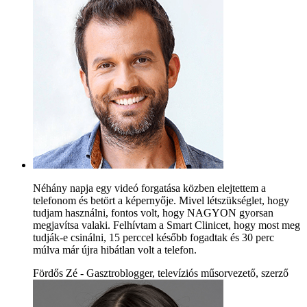
Néhány napja egy videó forgatása közben elejtettem a
telefonom és betört a képernyője. Mivel létszükséglet, hogy
tudjam használni, fontos volt, hogy NAGYON gyorsan
megjavítsa valaki. Felhívtam a Smart Clinicet, hogy most meg
tudják-e csinálni, 15 perccel később fogadtak és 30 perc
múlva már újra hibátlan volt a telefon.
Fördős Zé - Gasztroblogger, televíziós műsorvezető, szerző