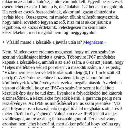
raktáron az adott alkatrész, amire várnunk kell. Egyedi beszerzések
esetén lehet ez akár 1 hónap is, de általában 1-2 hét alatt megoldjuk.
Ha ezek az esetek összeadódnak, akkor tud igazán elhúzódni a
javítás ideje. Összegezve, mi minden tőlünk telhetőt megteszünk,
hogy minél rövidebb legyen az idő, hisz mi is akkor járunk a
legjobban, ez közös érdekünk. Feleslegesen mi sem ülünk
készülékeken, mert magától nem fog meggyógyulni.
+
Vízálló marad a készülék a javítás után is?
Megnézem »
Nem. Mindenesetre érdemes megnézni, hogy milyen szabvány
szerinti vízállóságot hirdet a gyártó. Többnyire IP67 minősítést
kapnak a készülékek, aminél a az első szám, a 6-os azt jelenti, hogy
"Teljes mértékben védett por ellen", a második szám, a 7-es pedig
"Vízbe merülés ellen védett korlátozott ideig (0,15–1 m között 30
percig)". Azt érdemes ehhez hozzátenni, hogy laboratóriumi
körülmények között érvényesek ezek a megállapítások. Az életben
viszont előfordul, hogy az IP67-es szabvány szerint kialakított
készülék épp úgy be tud ázni. Ilyenkor a folyadékjelző indikátorok
elszíneződnek, a készülékbe foyladék kerül, a garancia pedig nem
lesz érvényes. Az IP68-as minősítésnél a 8-as szám jelentése "Víz
alatt folyamatosan használható (a gyártó által meghatározott, 1 és 3
méter közötti mélységben)". Valójában ez az IP68 jelenti a teljes
vízállóságot, amire az átlag felhasználó gondol. Ezt a szabványt
azonban nem lehet használni, mert akkor például hogy szólna egy