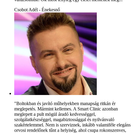
Csobot Adél - Énekesnő
"Boltokban és javító műhelyekben manapság ritkán ér
meglepetés. Mármint kellemes. A Smart Clinic azonban
meglepett a pult mögül áradó kedvességgel,
szolgálatkészséggel, magabiztossággal és nyilvánvaló
szakértelemmel. Nem is szerviznek, inkább valamiféle elegáns
orvosi rendelőnek tűnt a helyiség, ahol csupa rokonszenves,