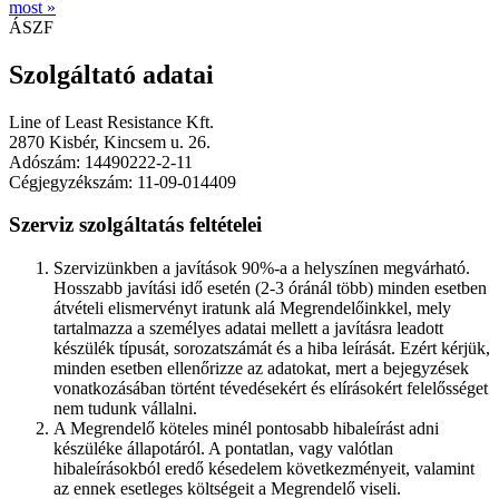
most »
ÁSZF
Szolgáltató adatai
Line of Least Resistance Kft.
2870 Kisbér, Kincsem u. 26.
Adószám: 14490222-2-11
Cégjegyzékszám: 11-09-014409
Szerviz szolgáltatás feltételei
Szervizünkben a javítások 90%-a a helyszínen megvárható.
Hosszabb javítási idő esetén (2-3 óránál több) minden esetben
átvételi elismervényt iratunk alá Megrendelőinkkel, mely
tartalmazza a személyes adatai mellett a javításra leadott
készülék típusát, sorozatszámát és a hiba leírását. Ezért kérjük,
minden esetben ellenőrizze az adatokat, mert a bejegyzések
vonatkozásában történt tévedésekért és elírásokért felelősséget
nem tudunk vállalni.
A Megrendelő köteles minél pontosabb hibaleírást adni
készüléke állapotáról. A pontatlan, vagy valótlan
hibaleírásokból eredő késedelem következményeit, valamint
az ennek esetleges költségeit a Megrendelő viseli.