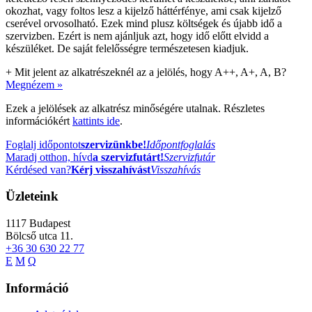
okozhat, vagy foltos lesz a kijelző háttérfénye, ami csak kijelző
cserével orvosolható. Ezek mind plusz költségek és újabb idő a
szervizben. Ezért is nem ajánljuk azt, hogy idő előtt elvidd a
készüléket. De saját felelősségre természetesen kiadjuk.
+
Mit jelent az alkatrészeknél az a jelölés, hogy A++, A+, A, B?
Megnézem »
Ezek a jelölések az alkatrész minőségére utalnak. Részletes
információkért
kattints ide
.
Foglalj időpontot
szervizünkbe!
Időpontfoglalás
Maradj otthon, hívd
a szervizfutárt!
Szervizfutár
Kérdésed van?
Kérj visszahívást
Visszahívás
Üzleteink
1117
Budapest
Bölcső utca 11.
+36 30 630 22 77
E
M
Q
Információ