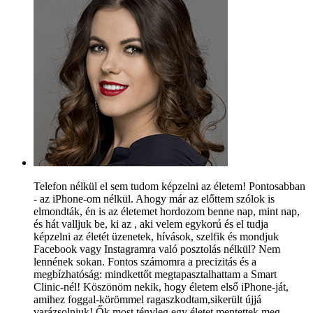
Telefon nélkül el sem tudom képzelni az életem! Pontosabban
- az iPhone-om nélkül. Ahogy már az előttem szólok is
elmondták, én is az életemet hordozom benne nap, mint nap,
és hát valljuk be, ki az , aki velem egykorú és el tudja
képzelni az életét üzenetek, hívások, szelfik és mondjuk
Facebook vagy Instagramra való posztolás nélkül? Nem
lennének sokan. Fontos számomra a precizitás és a
megbízhatóság: mindkettőt megtapasztalhattam a Smart
Clinic-nél! Köszönöm nekik, hogy életem első iPhone-ját,
amihez foggal-körömmel ragaszkodtam,sikerült újjá
varázsolniuk! Ők most tényleg egy életet mentettek meg...