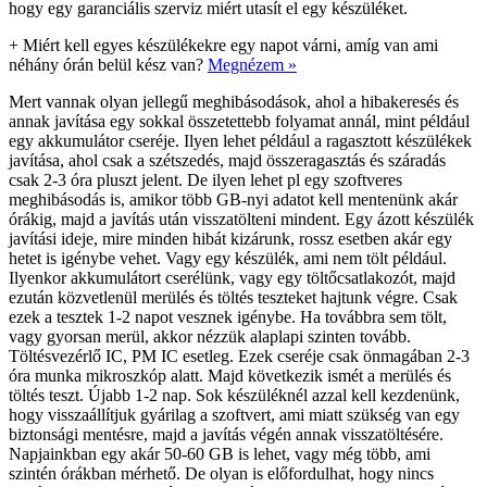
hogy egy garanciális szerviz miért utasít el egy készüléket.
+
Miért kell egyes készülékekre egy napot várni, amíg van ami
néhány órán belül kész van?
Megnézem »
Mert vannak olyan jellegű meghibásodások, ahol a hibakeresés és
annak javítása egy sokkal összetettebb folyamat annál, mint például
egy akkumulátor cseréje. Ilyen lehet például a ragasztott készülékek
javítása, ahol csak a szétszedés, majd összeragasztás és száradás
csak 2-3 óra pluszt jelent. De ilyen lehet pl egy szoftveres
meghibásodás is, amikor több GB-nyi adatot kell mentenünk akár
órákig, majd a javítás után visszatölteni mindent. Egy ázott készülék
javítási ideje, mire minden hibát kizárunk, rossz esetben akár egy
hetet is igénybe vehet. Vagy egy készülék, ami nem tölt például.
Ilyenkor akkumulátort cserélünk, vagy egy töltőcsatlakozót, majd
ezután közvetlenül merülés és töltés teszteket hajtunk végre. Csak
ezek a tesztek 1-2 napot vesznek igénybe. Ha továbbra sem tölt,
vagy gyorsan merül, akkor nézzük alaplapi szinten tovább.
Töltésvezérlő IC, PM IC esetleg. Ezek cseréje csak önmagában 2-3
óra munka mikroszkóp alatt. Majd következik ismét a merülés és
töltés teszt. Újabb 1-2 nap. Sok készüléknél azzal kell kezdenünk,
hogy visszaállítjuk gyárilag a szoftvert, ami miatt szükség van egy
biztonsági mentésre, majd a javítás végén annak visszatöltésére.
Napjainkban egy akár 50-60 GB is lehet, vagy még több, ami
szintén órákban mérhető. De olyan is előfordulhat, hogy nincs