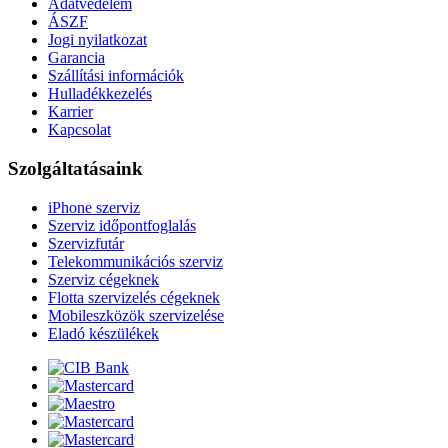
Adatvédelem
ÁSZF
Jogi nyilatkozat
Garancia
Szállítási információk
Hulladékkezelés
Karrier
Kapcsolat
Szolgáltatásaink
iPhone szerviz
Szerviz időpontfoglalás
Szervizfutár
Telekommunikációs szerviz
Szerviz cégeknek
Flotta szervizelés cégeknek
Mobileszközök szervizelése
Eladó készülékek