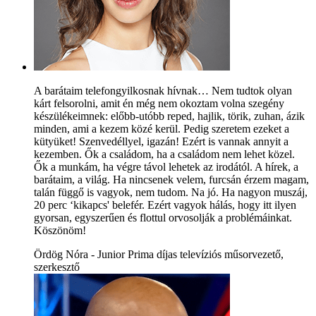
A barátaim telefongyilkosnak hívnak… Nem tudtok olyan
kárt felsorolni, amit én még nem okoztam volna szegény
készülékeimnek: előbb-utóbb reped, hajlik, törik, zuhan, ázik
minden, ami a kezem közé kerül. Pedig szeretem ezeket a
kütyüket! Szenvedéllyel, igazán! Ezért is vannak annyit a
kezemben. Ők a családom, ha a családom nem lehet közel.
Ők a munkám, ha végre távol lehetek az irodától. A hírek, a
barátaim, a világ. Ha nincsenek velem, furcsán érzem magam,
talán függő is vagyok, nem tudom. Na jó. Ha nagyon muszáj,
20 perc ‘kikapcs' belefér. Ezért vagyok hálás, hogy itt ilyen
gyorsan, egyszerűen és flottul orvosolják a problémáinkat.
Köszönöm!
Ördög Nóra - Junior Prima díjas televíziós műsorvezető,
szerkesztő