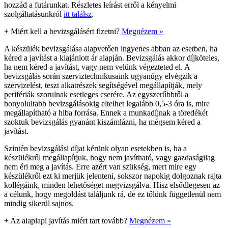
hozzád a futárunkat. Részletes leírást erről a kényelmi
szolgáltatásunkról
itt találsz
.
+
Miért kell a bevizsgálásért fizetni?
Megnézem »
A készülék bevizsgálása alapvetően ingyenes abban az esetben, ha
kéred a javítást a kiajánlott ár alapján. Bevizsgálás akkor díjköteles,
ha nem kéred a javítást, vagy nem velünk végezteted el. A
bevizsgálás során szerviztechnikusaink ugyanúgy elvégzik a
szervizelést, teszt alkatrészek segítségével megállapítják, mely
perifériák szorulnak esetleges cserére. Az egyszerűbbtől a
bonyolultabb bevizsgálásokig eltelhet legalább 0,5-3 óra is, mire
megállapítható a hiba forrása. Ennek a munkadíjnak a töredékét
szoktuk bevizsgálás gyanánt kiszámlázni, ha mégsem kéred a
javítást.
Szintén bevizsgálási díjat kérünk olyan esetekben is, ha a
készülékről megállapítjuk, hogy nem javítható, vagy gazdaságilag
nem éri meg a javítás. Erre azért van szükség, mert mire egy
készülékről ezt ki merjük jelenteni, sokszor napokig dolgoznak rajta
kollégáink, minden lehetőséget megvizsgálva. Hisz elsődlegesen az
a célunk, hogy megoldást találjunk rá, de ez tőlünk függetlenül nem
mindig sikerül sajnos.
+
Az alaplapi javítás miért tart tovább?
Megnézem »