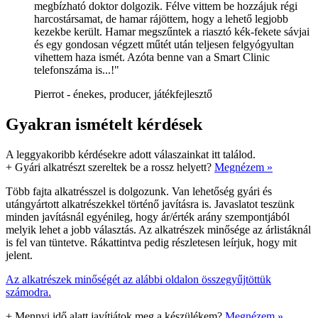
megbízható doktor dolgozik. Félve vittem be hozzájuk régi
harcostársamat, de hamar rájöttem, hogy a lehető legjobb
kezekbe került. Hamar megszűntek a riasztó kék-fekete sávjai
és egy gondosan végzett műtét után teljesen felgyógyultan
vihettem haza ismét. Azóta benne van a Smart Clinic
telefonszáma is...!"
Pierrot - énekes, producer, játékfejlesztő
Gyakran ismételt kérdések
A leggyakoribb kérdésekre adott válaszainkat itt találod.
+
Gyári alkatrészt szereltek be a rossz helyett?
Megnézem »
Több fajta alkatrésszel is dolgozunk. Van lehetőség gyári és
utángyártott alkatrészekkel történő javításra is. Javaslatot teszünk
minden javításnál egyénileg, hogy ár/érték arány szempontjából
melyik lehet a jobb választás. Az alkatrészek minősége az árlistáknál
is fel van tüntetve. Rákattintva pedig részletesen leírjuk, hogy mit
jelent.
Az alkatrészek minőségét az alábbi oldalon összegyűjtöttük
számodra.
+
Mennyi idő alatt javítjátok meg a készülékem?
Megnézem »