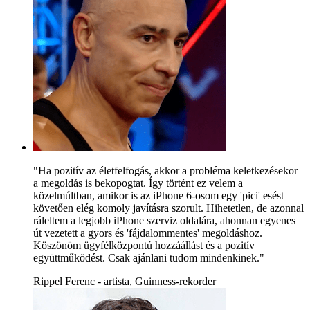
"Ha pozitív az életfelfogás, akkor a probléma keletkezésekor
a megoldás is bekopogtat. Így történt ez velem a
közelmúltban, amikor is az iPhone 6-osom egy 'pici' esést
követően elég komoly javításra szorult. Hihetetlen, de azonnal
ráleltem a legjobb iPhone szerviz oldalára, ahonnan egyenes
út vezetett a gyors és 'fájdalommentes' megoldáshoz.
Köszönöm ügyfélközpontú hozzáállást és a pozitív
együttműködést. Csak ajánlani tudom mindenkinek."
Rippel Ferenc - artista, Guinness-rekorder