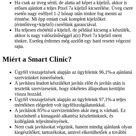
Ha csak az üveg sérül, de alatta ad képet a kijelző, akkor is
erősen ajánlott a teljes Pixel 7a kijelző kicserélése. Üveg csere
esetén nagy eséllyel 1-2 hónap után tönkre fog menni az
érintése. Mi épp emiatt csak komplett kijelzőket
(érintőüveg+kijelző) cserélünk garanciával.
Ha teljesen elsötétül a kijelző, de például kicseng a készülék,
akkor is nagy valószínűséggel a(z) Pixel 7a kijelző ment
tönkre. Esetleg érdemes még azelőtt egy hard resetet végezni
rajta.
Miért a Smart Clinic?
Ügyfél visszajelzések alapján az ügyfeleink 96,1%-a ajánlaná
szervizünket ismerősének.
A javításra leadott készüléket javítás előtt és javítás után is
tesztelik szervizeseink, hogy tökéletes állapotban kerüljön
vissza hozzád.
Ügyfél visszajelzések alapján az ügyfeleink 97,1%-a teljes
mértékben elégedett volt ügyfélszolgálatunkkal.
A javítások 85%-a szervizeinkben akár meg is várható. Ez
köszönhető a kimagasló alkatrész készletünknek, és
kollégáink teljesítményének.
Nem csak javításokat végzünk, hanem mindig ajánlunk olyan
kiegészítőket, tartozékokat, amivel elkerülhetőek a további