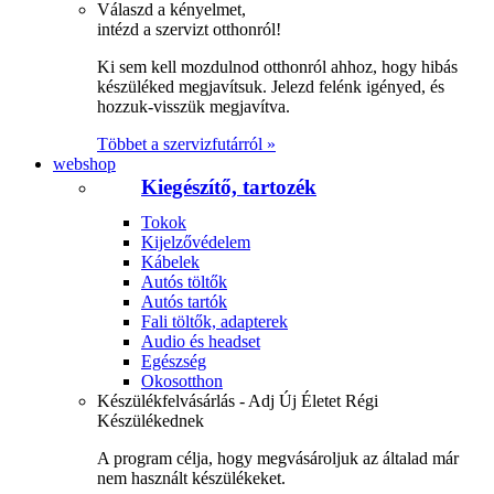
Válaszd a kényelmet,
intézd a szervizt otthonról!
Ki sem kell mozdulnod otthonról ahhoz, hogy hibás
készüléked megjavítsuk. Jelezd felénk igényed, és
hozzuk-visszük megjavítva.
Többet a szervizfutárról »
webshop
Kiegészítő, tartozék
Tokok
Kijelzővédelem
Kábelek
Autós töltők
Autós tartók
Fali töltők, adapterek
Audio és headset
Egészség
Okosotthon
Készülékfelvásárlás - Adj Új Életet Régi
Készülékednek
A program célja, hogy megvásároljuk az általad már
nem használt készülékeket.