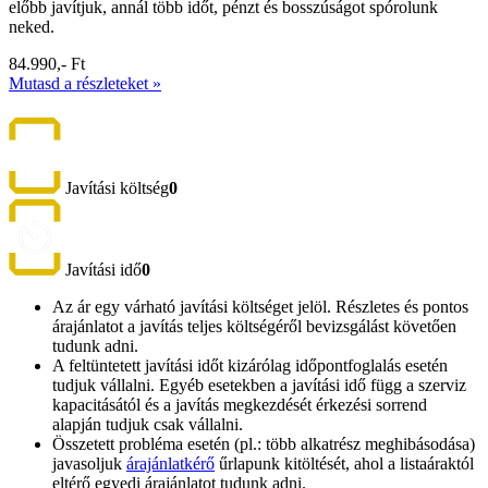
előbb javítjuk, annál több időt, pénzt és bosszúságot spórolunk
neked.
84.990,- Ft
Mutasd a részleteket »
Javítási költség
0
Javítási idő
0
Az ár egy várható javítási költséget jelöl. Részletes és pontos
árajánlatot a javítás teljes költségéről bevizsgálást követően
tudunk adni.
A feltüntetett javítási időt kizárólag időpontfoglalás esetén
tudjuk vállalni. Egyéb esetekben a javítási idő függ a szerviz
kapacitásától és a javítás megkezdését érkezési sorrend
alapján tudjuk csak vállalni.
Összetett probléma esetén (pl.: több alkatrész meghibásodása)
javasoljuk
árajánlatkérő
űrlapunk kitöltését, ahol a listaáraktól
eltérő egyedi árajánlatot tudunk adni.