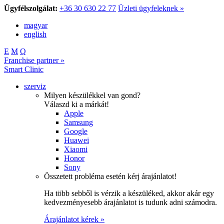
Ügyfélszolgálat:
+36 30 630 22 77
Üzleti ügyfeleknek »
magyar
english
E
M
Q
Franchise partner »
Smart Clinic
szerviz
Milyen készülékkel van gond?
Válaszd ki a márkát!
Apple
Samsung
Google
Huawei
Xiaomi
Honor
Sony
Összetett probléma esetén kérj árajánlatot!
Ha több sebből is vérzik a készüléked, akkor akár egy
kedvezményesebb árajánlatot is tudunk adni számodra.
Árajánlatot kérek »