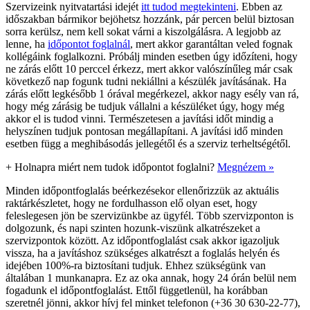
Szervizeink nyitvatartási idejét
itt tudod megtekinteni
. Ebben az
időszakban bármikor bejöhetsz hozzánk, pár percen belül biztosan
sorra kerülsz, nem kell sokat várni a kiszolgálásra. A legjobb az
lenne, ha
időpontot foglalnál
, mert akkor garantáltan veled fognak
kollégáink foglalkozni. Próbálj minden esetben úgy időzíteni, hogy
ne zárás előtt 10 perccel érkezz, mert akkor valószínűleg már csak
következő nap fogunk tudni nekiállni a készülék javításának. Ha
zárás előtt legkésőbb 1 órával megérkezel, akkor nagy esély van rá,
hogy még zárásig be tudjuk vállalni a készüléket úgy, hogy még
akkor el is tudod vinni. Természetesen a javítási időt mindig a
helyszínen tudjuk pontosan megállapítani. A javítási idő minden
esetben függ a meghibásodás jellegétől és a szerviz terheltségétől.
+
Holnapra miért nem tudok időpontot foglalni?
Megnézem »
Minden időpontfoglalás beérkezésekor ellenőrizzük az aktuális
raktárkészletet, hogy ne fordulhasson elő olyan eset, hogy
feleslegesen jön be szervizünkbe az ügyfél. Több szervizponton is
dolgozunk, és napi szinten hozunk-viszünk alkatrészeket a
szervizpontok között. Az időpontfoglalást csak akkor igazoljuk
vissza, ha a javításhoz szükséges alkatrészt a foglalás helyén és
idejében 100%-ra biztosítani tudjuk. Ehhez szükségünk van
általában 1 munkanapra. Ez az oka annak, hogy 24 órán belül nem
fogadunk el időpontfoglalást. Ettől függetlenül, ha korábban
szeretnél jönni, akkor hívj fel minket telefonon (+36 30 630-22-77),