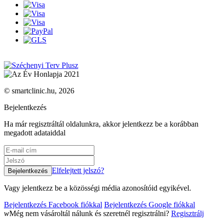
© smartclinic.hu, 2026
Bejelentkezés
Ha már regisztráltál oldalunkra, akkor jelentkezz be a korábban
megadott adataiddal
Elfelejtett jelszó?
Vagy jelentkezz be a közösségi média azonosítóid egyikével.
Bejelentkezés Facebook fiókkal
Bejelentkezés Google fiókkal
w
Még nem vásároltál nálunk és szeretnél regisztrálni?
Regisztrálj