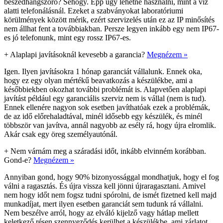
beszédhangszóró? Sehogy. Épp úgy lehetne használni, mint a víz
alatti telefonálásnál. Ezeket a szabványokat laboratóriumi
körülmények között mérik, ezért szervizelés után ez az IP minősítés
nem állhat fent a továbbiakban. Persze legyen inkább egy nem IP67-
es jó telefonunk, mint egy rossz IP67-es.
+
Alaplapi javításoknál kevesebb a garancia?
Megnézem »
Igen. Ilyen javításokra 1 hónap garanciát vállalunk. Ennek oka,
hogy ez egy olyan mértékű beavatkozás a készülékbe, ami a
későbbiekben okozhat további problémát is. Alapvetően alaplapi
javítást például egy garanciális szerviz nem is vállal (nem is tud).
Ennek ellenére nagyon sok esetben javíthatóak ezek a problémák,
de az idő előrehaladtával, minél idősebb egy készülék, és minél
többször van javítva, annál nagyobb az esély rá, hogy újra elromlik.
Akár csak egy öreg személyautónál.
+
Nem várnám meg a száradási időt, inkább elvinném korábban.
Gond-e?
Megnézem »
Annyiban gond, hogy 90% bizonyossággal mondhatjuk, hogy el fog
válni a ragasztás. És újra vissza kell jönni újraragasztani. Amivel
nem hogy időt nem fogsz tudni spórolni, de ismét fizetned kell majd
munkadíjat, mert ilyen esetben garanciát sem tudunk rá vállalni.
Nem beszélve arról, hogy az elváló kijelző vagy hátlap mellett
keletkező résen szennyeződés kerülhet a készülékbe, ami zárlatot