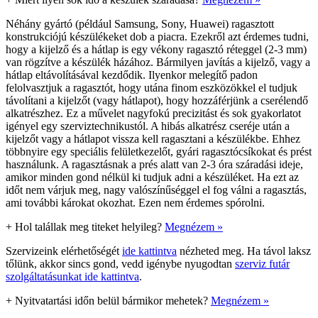
Néhány gyártó (például Samsung, Sony, Huawei) ragasztott
konstrukciójú készülékeket dob a piacra. Ezekről azt érdemes tudni,
hogy a kijelző és a hátlap is egy vékony ragasztó réteggel (2-3 mm)
van rögzítve a készülék házához. Bármilyen javítás a kijelző, vagy a
hátlap eltávolításával kezdődik. Ilyenkor melegítő padon
felolvasztjuk a ragasztót, hogy utána finom eszközökkel el tudjuk
távolítani a kijelzőt (vagy hátlapot), hogy hozzáférjünk a cserélendő
alkatrészhez. Ez a művelet nagyfokú precizitást és sok gyakorlatot
igényel egy szerviztechnikustól. A hibás alkatrész cseréje után a
kijelzőt vagy a hátlapot vissza kell ragasztani a készülékbe. Ehhez
többnyire egy speciális felületkezelőt, gyári ragasztócsíkokat és prést
használunk. A ragasztásnak a prés alatt van 2-3 óra száradási ideje,
amikor minden gond nélkül ki tudjuk adni a készüléket. Ha ezt az
időt nem várjuk meg, nagy valószínűséggel el fog válni a ragasztás,
ami további károkat okozhat. Ezen nem érdemes spórolni.
+
Hol talállak meg titeket helyileg?
Megnézem »
Szervizeink elérhetőségét
ide kattintva
nézheted meg. Ha távol laksz
tőlünk, akkor sincs gond, vedd igénybe nyugodtan
szerviz futár
szolgáltatásunkat ide kattintva
.
+
Nyitvatartási időn belül bármikor mehetek?
Megnézem »