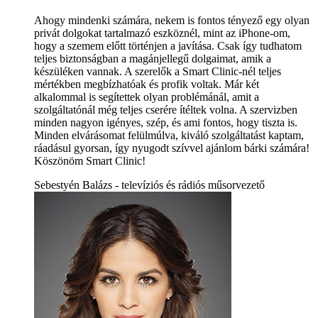
Ahogy mindenki számára, nekem is fontos tényező egy olyan
privát dolgokat tartalmazó eszköznél, mint az iPhone-om,
hogy a szemem előtt történjen a javítása. Csak így tudhatom
teljes biztonságban a magánjellegű dolgaimat, amik a
készüléken vannak. A szerelők a Smart Clinic-nél teljes
mértékben megbízhatóak és profik voltak. Már két
alkalommal is segítettek olyan problémánál, amit a
szolgáltatónál még teljes cserére ítéltek volna. A szervizben
minden nagyon igényes, szép, és ami fontos, hogy tiszta is.
Minden elvárásomat felülmúlva, kiváló szolgáltatást kaptam,
ráadásul gyorsan, így nyugodt szívvel ajánlom bárki számára!
Köszönöm Smart Clinic!
Sebestyén Balázs - televíziós és rádiós műsorvezető