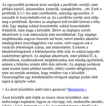
Az egyszerűbb javítások közé soroljuk a perifériák cseréjét, mint
például kijelző, akkumulátor, kamerák, szalagkábelek... stb. Ezek a
perifériák 0,5-1 óra alatt cserélhetőek, aránylag egyszerűen. A
rosszabb és bonyolultabb eset az, ha a periféria cseréje nem oldja
meg a problémát. Ilyenkor az alaplapon kell tovább keresni a hiba
okát. Egy alaplap sokkal összetettebb, sokkal bonyolultabb
felépítésű, mint maga a készülék. Illetve az alaplapra szerelt
alkatrészek is csak mikroszkóp alatt mozdíthatóak. Egy alaplapi
meghibásodás nagyon összetett tud lenni, mivel minden alkatrész
mindegyikkel összefüggésben van szinte, ezért nagyon sok a
variációs lehetőségek száma, ami tönkremehet. Ezeknek a
hibalehetőségeknek a feltérképezése több órát, és sokkal nagyobb
szakértelmet igényel. Az alaplapi alkatrészek, mint például IC-k,
ellenállások, kondenzátorok meghibásodása sem mindig egyértelmű,
aminek a feltárása szintén több órás művelet. Az alaplapi javítások
utáni tesztek (mint például merülés, töltés) szintén időigényesek,
mire azt merjük mondani, hogy rendben van a készülék.
Összességében egy körültekintően elvégzett alaplapi javítás több
napot is igénybe vehet.
+
Az ázott készülékre miért nincs garancia?
Megnézem »
Ázott készülék alatt értjük az összes olyan készüléket, ami
nedvességet kaphatott, legyen az vízcsepp, eső, medencébe merülés,
ráfolyt a kávé, beleesett a wc-be, lecsapódott benne a fürdőszoba