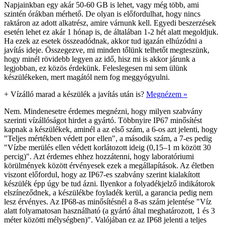
Napjainkban egy akár 50-60 GB is lehet, vagy még több, ami
szintén órákban mérhető. De olyan is előfordulhat, hogy nincs
raktáron az adott alkatrész, amire várnunk kell. Egyedi beszerzések
esetén lehet ez akár 1 hónap is, de általában 1-2 hét alatt megoldjuk.
Ha ezek az esetek összeadódnak, akkor tud igazán elhúzódni a
javítás ideje. Összegezve, mi minden tőlünk telhetőt megteszünk,
hogy minél rövidebb legyen az idő, hisz mi is akkor járunk a
legjobban, ez közös érdekünk. Feleslegesen mi sem ülünk
készülékeken, mert magától nem fog meggyógyulni.
+
Vízálló marad a készülék a javítás után is?
Megnézem »
Nem. Mindenesetre érdemes megnézni, hogy milyen szabvány
szerinti vízállóságot hirdet a gyártó. Többnyire IP67 minősítést
kapnak a készülékek, aminél a az első szám, a 6-os azt jelenti, hogy
"Teljes mértékben védett por ellen", a második szám, a 7-es pedig
"Vízbe merülés ellen védett korlátozott ideig (0,15–1 m között 30
percig)". Azt érdemes ehhez hozzátenni, hogy laboratóriumi
körülmények között érvényesek ezek a megállapítások. Az életben
viszont előfordul, hogy az IP67-es szabvány szerint kialakított
készülék épp úgy be tud ázni. Ilyenkor a folyadékjelző indikátorok
elszíneződnek, a készülékbe foyladék kerül, a garancia pedig nem
lesz érvényes. Az IP68-as minősítésnél a 8-as szám jelentése "Víz
alatt folyamatosan használható (a gyártó által meghatározott, 1 és 3
méter közötti mélységben)". Valójában ez az IP68 jelenti a teljes