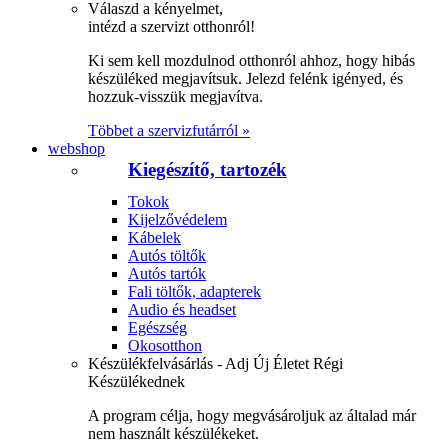
Válaszd a kényelmet,
intézd a szervizt otthonról!
Ki sem kell mozdulnod otthonról ahhoz, hogy hibás
készüléked megjavítsuk. Jelezd felénk igényed, és
hozzuk-visszük megjavítva.
Többet a szervizfutárról »
webshop
Kiegészítő, tartozék
Tokok
Kijelzővédelem
Kábelek
Autós töltők
Autós tartók
Fali töltők, adapterek
Audio és headset
Egészség
Okosotthon
Készülékfelvásárlás - Adj Új Életet Régi
Készülékednek
A program célja, hogy megvásároljuk az általad már
nem használt készülékeket.