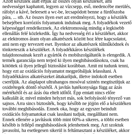
Ázott készülék alatt értjük az összes olyan készüléket, ami
nedvességet kaphatott, legyen az vízcsepp, eső, medencébe merülés,
ráfolyt a kávé, beleesett a wc-be, lecsapódott benne a fürdőszoba
pára, ... stb. Az összes ilyen eset azt eredményezi, hogy a készülék
belsejében korróziós folyamatok indulnak meg. A folyadékok vezető
képességgel rendelkeznek. Az elektromosság mindig a legkisebb
ellenállás felé közlekedik. Így ha nedvesség éri a készüléket, akkor
az elektromos áram olyan alkatrészek között hoz létre kapcsolatot,
ami nem egy tervezett eset. Ilyenkor az alkatrészek túlműködnek és
tönkreteszik a készüléket. A folyadékkáros készülékek
tulajdonosainak kezét a gyártók és mobilszolgáltatók is elengedik. A
termék garanciája nem terjed ki ilyen meghibásodásokra, csak ha
kötöttek rá ilyen jellegű biztosítást korábban. Amit mi tudunk tenni,
hogy ezt az oxidációs folyamatot megpróbáljuk lelassítani. A
folyadékkáros alkatrészeket áttakarítjuk, illetve indokolt esetben
cseréljük. Az alaplapot ultrahangos mosóval szintén megtisztítjuk az
oxidrétegek döntő részétől. A javítás hatékonysága függ az ázás
mértékétől és az ázás óta eltelt időtől. Épp emiatt nincs előre
kalkulált ár, mivel minden helyzet más, sok befolyásoló tényező van
sajnos. Arra sincs biztosíték, hogy később ne jöjjön elő a készüléken
további meghibásodás. Ennek oka, hogy az egyszer beindult
oxidációs folyamatokat csak lassítani tudjuk, megállítani nem.
Ennek ellenére a javítások több mint 60%-a sikeres, a többi esetben
később is fellépő meghibásodások jelenhetnek meg. Azt szoktuk
javasolni, ha esetlegesen sikerül is feltámasztani a készüléket, akkor