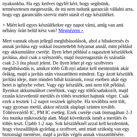
nyakunkba. Ha egy kedves ügyfél kéri, hogy segítsünk,
természetesen megtesszük, de mi nem tudunk garanciát vállalni arra,
hogy egy garanciális szerviz miért utasít el egy készüléket.
+
Miért kell egyes készülékekre egy napot várni, amíg van ami
néhány órán belül kész van?
Megnézem »
Mert vannak olyan jellegű meghibásodások, ahol a hibakeresés és
annak javítása egy sokkal összetettebb folyamat annál, mint például
egy akkumulátor cseréje. Ilyen lehet például a ragasztott készülékek
javítása, ahol csak a szétszedés, majd összeragasztás és száradás
csak 2-3 óra pluszt jelent. De ilyen lehet pl egy szoftveres
meghibásodás is, amikor több GB-nyi adatot kell mentenünk akár
órákig, majd a javítás után visszatölteni mindent. Egy ázott készülék
javítási ideje, mire minden hibát kizárunk, rossz esetben akár egy
hetet is igénybe vehet. Vagy egy készülék, ami nem tölt például.
Ilyenkor akkumulátort cserélünk, vagy egy töltőcsatlakozót, majd
ezután közvetlenül merülés és töltés teszteket hajtunk végre. Csak
ezek a tesztek 1-2 napot vesznek igénybe. Ha továbbra sem tölt,
vagy gyorsan merül, akkor nézzük alaplapi szinten tovább.
Töltésvezérlő IC, PM IC esetleg. Ezek cseréje csak önmagában 2-3
óra munka mikroszkóp alatt. Majd következik ismét a merülés és
töltés teszt. Újabb 1-2 nap. Sok készüléknél azzal kell kezdenünk,
hogy visszaállítjuk gyárilag a szoftvert, ami miatt szükség van egy
biztonsági mentésre, majd a javítás végén annak visszatöltésére.