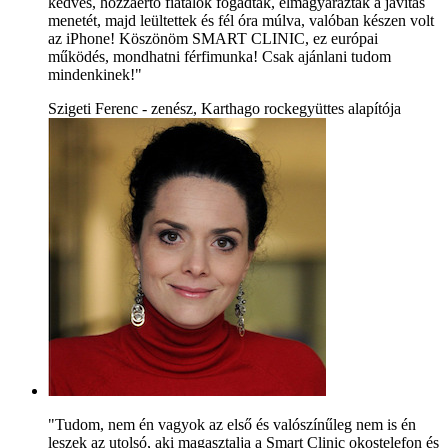
kedves, hozzáértő fiatalok fogadtak, elmagyarázták a javítás
menetét, majd leültettek és fél óra múlva, valóban készen volt
az iPhone! Köszönöm SMART CLINIC, ez európai
működés, mondhatni férfimunka! Csak ajánlani tudom
mindenkinek!"
Szigeti Ferenc - zenész, Karthago rockegyüttes alapítója
"Tudom, nem én vagyok az első és valószínűleg nem is én
leszek az utolsó, aki magasztalja a Smart Clinic okostelefon és