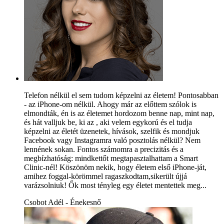
Telefon nélkül el sem tudom képzelni az életem! Pontosabban
- az iPhone-om nélkül. Ahogy már az előttem szólok is
elmondták, én is az életemet hordozom benne nap, mint nap,
és hát valljuk be, ki az , aki velem egykorú és el tudja
képzelni az életét üzenetek, hívások, szelfik és mondjuk
Facebook vagy Instagramra való posztolás nélkül? Nem
lennének sokan. Fontos számomra a precizitás és a
megbízhatóság: mindkettőt megtapasztalhattam a Smart
Clinic-nél! Köszönöm nekik, hogy életem első iPhone-ját,
amihez foggal-körömmel ragaszkodtam,sikerült újjá
varázsolniuk! Ők most tényleg egy életet mentettek meg...
Csobot Adél - Énekesnő