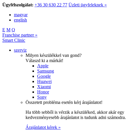
Ügyfélszolgálat:
+36 30 630 22 77
Üzleti ügyfeleknek »
magyar
english
E
M
Q
Franchise partner »
Smart Clinic
szerviz
Milyen készülékkel van gond?
Válaszd ki a márkát!
Apple
Samsung
Google
Huawei
Xiaomi
Honor
Sony
Összetett probléma esetén kérj árajánlatot!
Ha több sebből is vérzik a készüléked, akkor akár egy
kedvezményesebb árajánlatot is tudunk adni számodra.
Árajánlatot kérek »