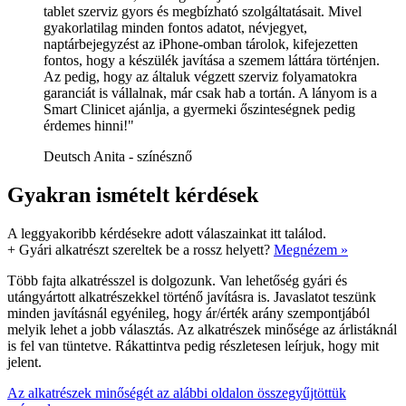
tablet szerviz gyors és megbízható szolgáltatásait. Mivel
gyakorlatilag minden fontos adatot, névjegyet,
naptárbejegyzést az iPhone-omban tárolok, kifejezetten
fontos, hogy a készülék javítása a szemem láttára történjen.
Az pedig, hogy az általuk végzett szerviz folyamatokra
garanciát is vállalnak, már csak hab a tortán. A lányom is a
Smart Clinicet ajánlja, a gyermeki őszinteségnek pedig
érdemes hinni!"
Deutsch Anita - színésznő
Gyakran ismételt kérdések
A leggyakoribb kérdésekre adott válaszainkat itt találod.
+
Gyári alkatrészt szereltek be a rossz helyett?
Megnézem »
Több fajta alkatrésszel is dolgozunk. Van lehetőség gyári és
utángyártott alkatrészekkel történő javításra is. Javaslatot teszünk
minden javításnál egyénileg, hogy ár/érték arány szempontjából
melyik lehet a jobb választás. Az alkatrészek minősége az árlistáknál
is fel van tüntetve. Rákattintva pedig részletesen leírjuk, hogy mit
jelent.
Az alkatrészek minőségét az alábbi oldalon összegyűjtöttük