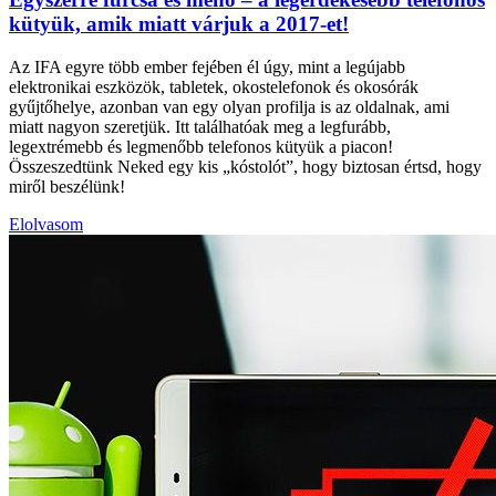
kütyük, amik miatt várjuk a 2017-et!
Az IFA egyre több ember fejében él úgy, mint a legújabb
elektronikai eszközök, tabletek, okostelefonok és okosórák
gyűjtőhelye, azonban van egy olyan profilja is az oldalnak, ami
miatt nagyon szeretjük. Itt találhatóak meg a legfurább,
legextrémebb és legmenőbb telefonos kütyük a piacon!
Összeszedtünk Neked egy kis „kóstolót”, hogy biztosan értsd, hogy
miről beszélünk!
Elolvasom