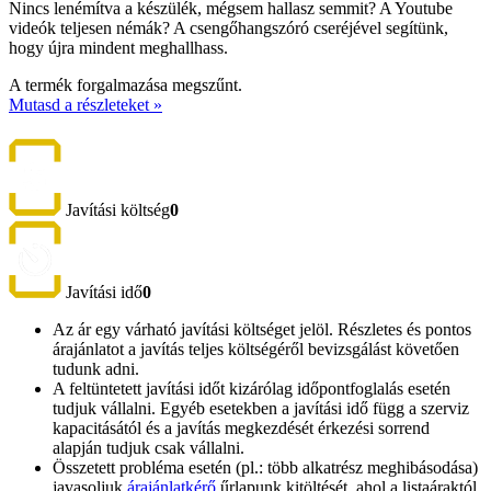
Nincs lenémítva a készülék, mégsem hallasz semmit? A Youtube
videók teljesen némák? A csengőhangszóró cseréjével segítünk,
hogy újra mindent meghallhass.
A termék forgalmazása megszűnt.
Mutasd a részleteket »
Javítási költség
0
Javítási idő
0
Az ár egy várható javítási költséget jelöl. Részletes és pontos
árajánlatot a javítás teljes költségéről bevizsgálást követően
tudunk adni.
A feltüntetett javítási időt kizárólag időpontfoglalás esetén
tudjuk vállalni. Egyéb esetekben a javítási idő függ a szerviz
kapacitásától és a javítás megkezdését érkezési sorrend
alapján tudjuk csak vállalni.
Összetett probléma esetén (pl.: több alkatrész meghibásodása)
javasoljuk
árajánlatkérő
űrlapunk kitöltését, ahol a listaáraktól