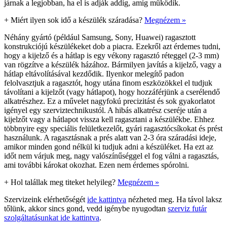
járnak a legjobban, ha el is adják addig, amíg működik.
+
Miért ilyen sok idő a készülék száradása?
Megnézem »
Néhány gyártó (például Samsung, Sony, Huawei) ragasztott
konstrukciójú készülékeket dob a piacra. Ezekről azt érdemes tudni,
hogy a kijelző és a hátlap is egy vékony ragasztó réteggel (2-3 mm)
van rögzítve a készülék házához. Bármilyen javítás a kijelző, vagy a
hátlap eltávolításával kezdődik. Ilyenkor melegítő padon
felolvasztjuk a ragasztót, hogy utána finom eszközökkel el tudjuk
távolítani a kijelzőt (vagy hátlapot), hogy hozzáférjünk a cserélendő
alkatrészhez. Ez a művelet nagyfokú precizitást és sok gyakorlatot
igényel egy szerviztechnikustól. A hibás alkatrész cseréje után a
kijelzőt vagy a hátlapot vissza kell ragasztani a készülékbe. Ehhez
többnyire egy speciális felületkezelőt, gyári ragasztócsíkokat és prést
használunk. A ragasztásnak a prés alatt van 2-3 óra száradási ideje,
amikor minden gond nélkül ki tudjuk adni a készüléket. Ha ezt az
időt nem várjuk meg, nagy valószínűséggel el fog válni a ragasztás,
ami további károkat okozhat. Ezen nem érdemes spórolni.
+
Hol talállak meg titeket helyileg?
Megnézem »
Szervizeink elérhetőségét
ide kattintva
nézheted meg. Ha távol laksz
tőlünk, akkor sincs gond, vedd igénybe nyugodtan
szerviz futár
szolgáltatásunkat ide kattintva
.