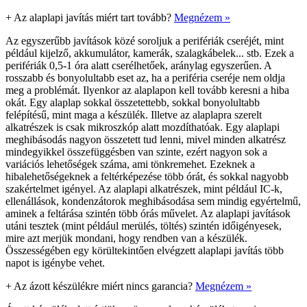
+
Az alaplapi javítás miért tart tovább?
Megnézem »
Az egyszerűbb javítások közé soroljuk a perifériák cseréjét, mint
például kijelző, akkumulátor, kamerák, szalagkábelek... stb. Ezek a
perifériák 0,5-1 óra alatt cserélhetőek, aránylag egyszerűen. A
rosszabb és bonyolultabb eset az, ha a periféria cseréje nem oldja
meg a problémát. Ilyenkor az alaplapon kell tovább keresni a hiba
okát. Egy alaplap sokkal összetettebb, sokkal bonyolultabb
felépítésű, mint maga a készülék. Illetve az alaplapra szerelt
alkatrészek is csak mikroszkóp alatt mozdíthatóak. Egy alaplapi
meghibásodás nagyon összetett tud lenni, mivel minden alkatrész
mindegyikkel összefüggésben van szinte, ezért nagyon sok a
variációs lehetőségek száma, ami tönkremehet. Ezeknek a
hibalehetőségeknek a feltérképezése több órát, és sokkal nagyobb
szakértelmet igényel. Az alaplapi alkatrészek, mint például IC-k,
ellenállások, kondenzátorok meghibásodása sem mindig egyértelmű,
aminek a feltárása szintén több órás művelet. Az alaplapi javítások
utáni tesztek (mint például merülés, töltés) szintén időigényesek,
mire azt merjük mondani, hogy rendben van a készülék.
Összességében egy körültekintően elvégzett alaplapi javítás több
napot is igénybe vehet.
+
Az ázott készülékre miért nincs garancia?
Megnézem »