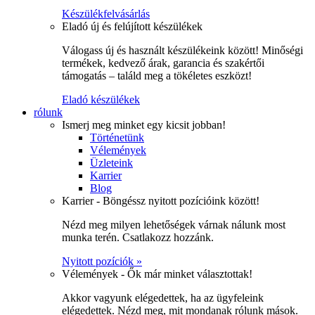
Készülékfelvásárlás
Eladó új és felújított készülékek
Válogass új és használt készülékeink között! Minőségi
termékek, kedvező árak, garancia és szakértői
támogatás – találd meg a tökéletes eszközt!
Eladó készülékek
rólunk
Ismerj meg minket egy kicsit jobban!
Történetünk
Vélemények
Üzleteink
Karrier
Blog
Karrier - Böngéssz nyitott pozícióink között!
Nézd meg milyen lehetőségek várnak nálunk most
munka terén. Csatlakozz hozzánk.
Nyitott pozíciók »
Vélemények - Ők már minket választottak!
Akkor vagyunk elégedettek, ha az ügyfeleink
elégedettek. Nézd meg, mit mondanak rólunk mások.