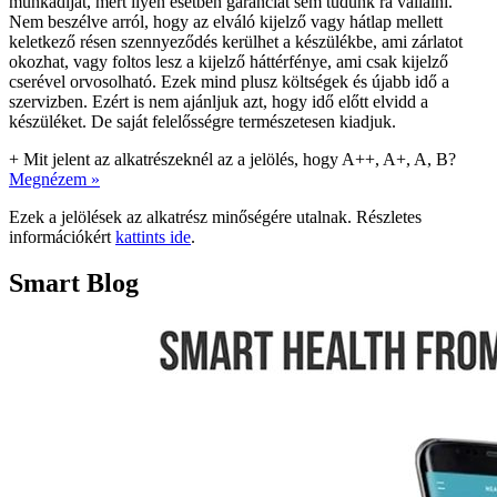
munkadíjat, mert ilyen esetben garanciát sem tudunk rá vállalni.
Nem beszélve arról, hogy az elváló kijelző vagy hátlap mellett
keletkező résen szennyeződés kerülhet a készülékbe, ami zárlatot
okozhat, vagy foltos lesz a kijelző háttérfénye, ami csak kijelző
cserével orvosolható. Ezek mind plusz költségek és újabb idő a
szervizben. Ezért is nem ajánljuk azt, hogy idő előtt elvidd a
készüléket. De saját felelősségre természetesen kiadjuk.
+
Mit jelent az alkatrészeknél az a jelölés, hogy A++, A+, A, B?
Megnézem »
Ezek a jelölések az alkatrész minőségére utalnak. Részletes
információkért
kattints ide
.
Smart Blog