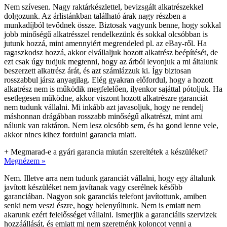
Nem szívesen. Nagy raktárkészlettel, bevizsgált alkatrészekkel
dolgozunk. Az árlistánkban található árak nagy részben a
munkadíjból tevődnek össze. Biztosak vagyunk benne, hogy sokkal
jobb minőségű alkatrésszel rendelkezünk és sokkal olcsóbban is
jutunk hozzá, mint amennyiért megrendeled pl. az eBay-ről. Ha
ragaszkodsz hozzá, akkor elvállaljuk hozott alkatrész beépítését, de
ezt csak úgy tudjuk megtenni, hogy az árból levonjuk a mi általunk
beszerzett alkatrész árát, és azt számlázzuk ki. Így biztosan
rosszabbul jársz anyagilag. Elég gyakran előfordul, hogy a hozott
alkatrész nem is működik megfelelően, ilyenkor sajáttal pótoljuk. Ha
esetlegesen működne, akkor viszont hozott alkatrészre garanciát
nem tudunk vállalni. Mi inkább azt javasoljuk, hogy ne rendelj
máshonnan drágábban rosszabb minőségű alkatrészt, mint ami
nálunk van raktáron. Nem lesz olcsóbb sem, és ha gond lenne vele,
akkor nincs kihez fordulni garancia miatt.
+
Megmarad-e a gyári garancia miután szereltétek a készüléket?
Megnézem »
Nem. Illetve arra nem tudunk garanciát vállalni, hogy egy általunk
javított készüléket nem javítanak vagy cserélnek később
garanciában. Nagyon sok garanciás telefont javítottunk, amiben
senki nem veszi észre, hogy belenyúltunk. Nem is emiatt nem
akarunk ezért felelősséget vállalni. Ismerjük a garanciális szervizek
hozzáállását, és emiatt mi nem szeretnénk koloncot venni a