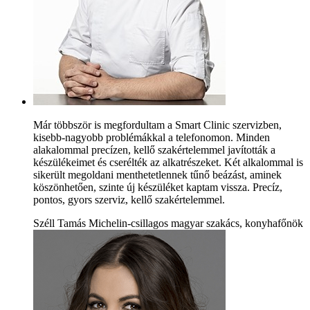
Már többször is megfordultam a Smart Clinic szervizben,
kisebb-nagyobb problémákkal a telefonomon. Minden
alakalommal precízen, kellő szakértelemmel javították a
készülékeimet és cserélték az alkatrészeket. Két alkalommal is
sikerült megoldani menthetetlennek tűnő beázást, aminek
köszönhetően, szinte új készüléket kaptam vissza. Precíz,
pontos, gyors szerviz, kellő szakértelemmel.
Széll Tamás Michelin-csillagos magyar szakács, konyhafőnök