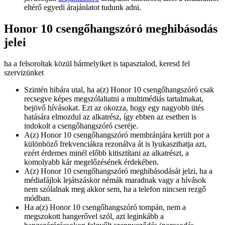
eltérő egyedi árajánlatot tudunk adni.
Honor 10 csengőhangszóró meghibásodás
jelei
ha a felsoroltak közül bármelyiket is tapasztalod, keresd fel
szervizünket
Szintén hibára utal, ha a(z) Honor 10 csengőhangszóró csak
recsegve képes megszólaltatni a multimédiás tartalmakat,
bejövő hívásokat. Ezt az okozza, hogy egy nagyobb ütés
hatására elmozdul az alkatrész, így ebben az esetben is
indokolt a csengőhangszóró cseréje.
A(z) Honor 10 csengőhangszóró membránjára került por a
különböző frekvenciákra rezonálva át is lyukaszthatja azt,
ezért érdemes minél előbb kitisztítani az alkatrészt, a
komolyabb kár megelőzésének érdekében.
A(z) Honor 10 csengőhangszóró meghibásodását jelzi, ha a
médiafájlok lejátszáskor némák maradnak vagy a hívások
nem szólalnak meg akkor sem, ha a telefon nincsen rezgő
módban.
Ha a(z) Honor 10 csengőhangszóró tompán, nem a
megszokott hangerővel szól, azt leginkább a