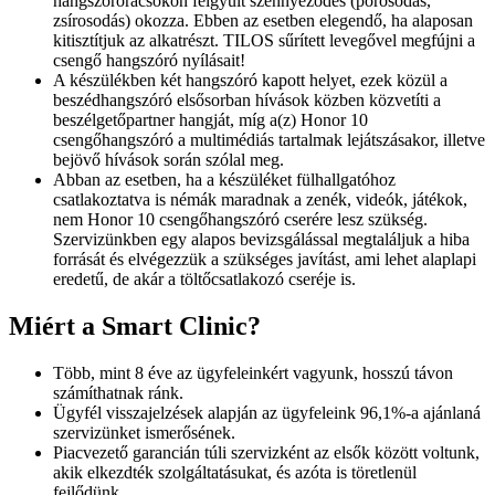
hangszórórácsokon felgyűlt szennyeződés (porosodás,
zsírosodás) okozza. Ebben az esetben elegendő, ha alaposan
kitisztítjuk az alkatrészt. TILOS sűrített levegővel megfújni a
csengő hangszóró nyílásait!
A készülékben két hangszóró kapott helyet, ezek közül a
beszédhangszóró elsősorban hívások közben közvetíti a
beszélgetőpartner hangját, míg a(z) Honor 10
csengőhangszóró a multimédiás tartalmak lejátszásakor, illetve
bejövő hívások során szólal meg.
Abban az esetben, ha a készüléket fülhallgatóhoz
csatlakoztatva is némák maradnak a zenék, videók, játékok,
nem Honor 10 csengőhangszóró cserére lesz szükség.
Szervizünkben egy alapos bevizsgálással megtaláljuk a hiba
forrását és elvégezzük a szükséges javítást, ami lehet alaplapi
eredetű, de akár a töltőcsatlakozó cseréje is.
Miért a Smart Clinic?
Több, mint 8 éve az ügyfeleinkért vagyunk, hosszú távon
számíthatnak ránk.
Ügyfél visszajelzések alapján az ügyfeleink 96,1%-a ajánlaná
szervizünket ismerősének.
Piacvezető garancián túli szervizként az elsők között voltunk,
akik elkezdték szolgáltatásukat, és azóta is töretlenül
fejlődünk.