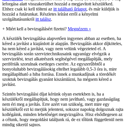
leforgása alatt visszakerülhet hozzád a megjavított készüléked.
Ehhez csak ki kell tölteni az
itt található űrlapot
, és már küldjük is
hozzád a futárunkat. Részletes leírást erről a kényelmi
szolgáltatásunkról
itt találsz
.
+
Miért kell a bevizsgálásért fizetni?
Megnézem »
A készülék bevizsgálása alapvetően ingyenes abban az esetben, ha
kéred a javítást a kiajánlott ár alapján. Bevizsgálás akkor díjköteles,
ha nem kéred a javítást, vagy nem velünk végezteted el. A
bevizsgálás során szerviztechnikusaink ugyanúgy elvégzik a
szervizelést, teszt alkatrészek segítségével megállapítják, mely
perifériák szorulnak esetleges cserére. Az egyszerűbbtől a
bonyolultabb bevizsgálásokig eltelhet legalább 0,5-3 óra is, mire
megállapítható a hiba forrása. Ennek a munkadíjnak a töredékét
szoktuk bevizsgálás gyanánt kiszámlázni, ha mégsem kéred a
javítást.
Szintén bevizsgálási díjat kérünk olyan esetekben is, ha a
készülékről megállapítjuk, hogy nem javítható, vagy gazdaságilag
nem éri meg a javítás. Erre azért van szükség, mert mire egy
készülékről ezt ki merjük jelenteni, sokszor napokig dolgoznak rajta
kollégáink, minden lehetőséget megvizsgálva. Hisz elsődlegesen az
a célunk, hogy megoldást találjunk rá, de ez tőlünk függetlenül nem
mindig sikerül sajnos.