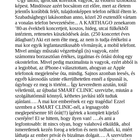
"Úgy látom, igencsak korelnök vagyok, az előttem szólókhoz
képest. Mindössze azért bocsátom ezt előre, mert az életem
jelentős korábbik felét, tulajdonképpen telefon nélkül éltem le.
Szabadsághegyi lakásomban anno, közel 20 esztendőt vártam
a vonalas telefon bevezetésére... A KARTHAGO zenekarom
’80-as évekbeli koncertjeit, koszos, hideg, utcai fülkékből
intéztem, rettenetes küszködések árán. (250 koncertet éves
átlagban!) Aki ezt nem élte meg, az nem is tudja értékelni a
mai kor egyik legfantasztikusabb vívmányát, a mobil telefont.
Mivel amúgy műszaki végzettségű (is) vagyok, ezért
számomra borzasztóan értékes, izgalmas és óriási dolog egy
okostelefon. Mivel pedig maximalista is vagyok, ezért abból is
a legjobbat, az iPhone-t választottam, ahogyan az Apple
telefonok megjelenése óta, mindig. Sajnos azonban leesés, és
egyéb károsodás szinte elkerülhetetlen ennél a típusnál is,
úgyhogy ez meg is történt... Így keveredtem azután, totál
véletlenül, az újbudai SMART CLINIC szervizbe, miután a
szolgáltatómnál könnyű, kéthetes javítási időt tudtak
ajánlani…. A mai kor emberének ez egy tragédia! Ezzel
szemben a SMART CLINIC-nél, a legnagyobb
meglepetésemre fél órát(!!) ígértek a komplett kijelző
cseréjére! El se hittem, hogy ilyen van! ….és ami a
legfontosabb: itt nincs olyan, hogy valahová elküldik, ahol
ismeretlenek kezén forog a telefon és nem tudható, ki, miért
láthatja az ember privát és bizalmas dolgait…. A szervizben