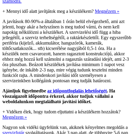
számodra.
+
Mennyi idő alatt javítjátok meg a készülékem?
Megnézem »
A javítások 80-90%-a általában 1 órán belül elvégezhető, ami azt
jelenti, hogy akár a helyszínen is meg tudod várni, és nem kell
napokig nélkülözni a készüléket. A szervizelési idő függ a hiba
jellegétől, a szerviz terheltségétől, a raktárkészlettől. Egy egyszerűbb
periféria (kijelző, akkumulátor, hangszórók, kamerák,
töltőcsatlakozók... stb) kicserélése nagyjából 0,5-1 óra. Ha a
készülék nem csavarozott, hanem ragasztott konstrukciójú, akkor
ehhez még hozzá kell számolni a ragasztás száradási idejét, ami 2-3
óra pluszban. Beázott készülékek javítása minimum 1 napot vesz
igénybe, de inkább 2-3 nap, mire végig tudunk tesztelni minden
funkciót rajta. A mindenkori javítási időt személyesen a
szervizeinkben kollégáink pontosan meg tudják határozni.
Ajánljuk figyelmedbe
az időpontfoglalás lehetőségét
. Ha
visszaigazolt időpontra érkezel, akkor tudjuk vállalni a
weboldalunkon megtalálható javítási időket.
+
Vidéken élek, hogy tudom eljuttatni a készülékem hozzátok?
Megnézem »
Nagyon sok vidéki ügyfelünk van, akiknek kényelmes megoldás a
szervizfutár
szolgáltatásunk. Akár 3 nap alatt, de többnyire 5-6 nap