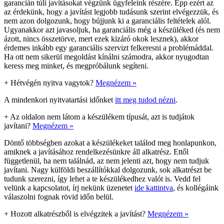
garancián túli javításokat végzünk ügyfeleink részére. Épp ezért az
az érdekünk, hogy a javítást legjobb tudásunk szerint elvégezzük, és
nem azon dolgozunk, hogy bújjunk ki a garanciális feltételek alól.
Ugyanakkor azt javasoljuk, ha garanciális még a készüléked (és nem
ázott, nincs összetörve, mert ezek kizáró okok lesznek), akkor
érdemes inkább egy garanciális szervizt felkeresni a problémáddal.
Ha ott nem sikerül megoldást kínálni számodra, akkor nyugodtan
keress meg minket, és megpróbálunk segíteni.
+
Hétvégén nyitva vagytok?
Megnézem »
A mindenkori nyitvatartási időnket
itt meg tudod nézni
.
+
Az oldalon nem látom a készülékem típusát, azt is tudjátok
javítani?
Megnézem »
Döntő többségben azokat a készülékeket találod meg honlapunkon,
amiknek a javításához rendelkezésünkre áll alkatrész. Ettől
függetlenül, ha nem találnád, az nem jelenti azt, hogy nem tudjuk
javítani. Nagy külföldi beszállítókkal dolgozunk, sok alkatrészt be
tudunk szerezni, így lehet a te készülékedhez valót is. Vedd fel
velünk a kapcsolatot, írj nekünk üzenetet
ide kattintva
, és kollégáink
válaszolni fognak rövid időn belül.
+
Hozott alkatrészből is elvégzitek a javítást?
Megnézem »