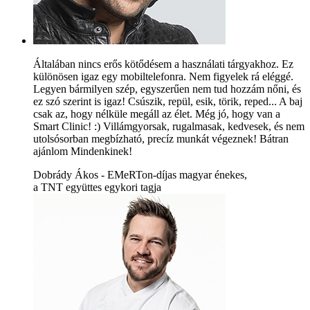
Általában nincs erős kötődésem a használati tárgyakhoz. Ez
különösen igaz egy mobiltelefonra. Nem figyelek rá eléggé.
Legyen bármilyen szép, egyszerűen nem tud hozzám nőni, és
ez szó szerint is igaz! Csúszik, repül, esik, törik, reped... A baj
csak az, hogy nélküle megáll az élet. Még jó, hogy van a
Smart Clinic! :) Villámgyorsak, rugalmasak, kedvesek, és nem
utolsósorban megbízható, precíz munkát végeznek! Bátran
ajánlom Mindenkinek!
Dobrády Ákos - EMeRTon-díjas magyar énekes,
a TNT együttes egykori tagja