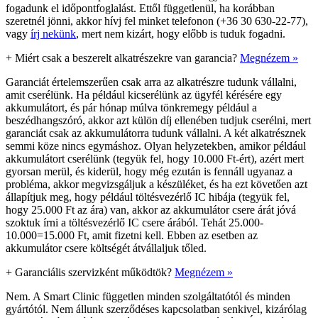
fogadunk el időpontfoglalást. Ettől függetlenül, ha korábban
szeretnél jönni, akkor hívj fel minket telefonon (+36 30 630-22-77),
vagy
írj nekünk
, mert nem kizárt, hogy előbb is tuduk fogadni.
+
Miért csak a beszerelt alkatrészekre van garancia?
Megnézem »
Garanciát értelemszerűen csak arra az alkatrészre tudunk vállalni,
amit cserélünk. Ha például kicserélünk az ügyfél kérésére egy
akkumulátort, és pár hónap múlva tönkremegy például a
beszédhangszóró, akkor azt külön díj ellenében tudjuk cserélni, mert
garanciát csak az akkumulátorra tudunk vállalni. A két alkatrésznek
semmi köze nincs egymáshoz. Olyan helyzetekben, amikor például
akkumulátort cserélünk (tegyük fel, hogy 10.000 Ft-ért), azért mert
gyorsan merül, és kiderül, hogy még ezután is fennáll ugyanaz a
probléma, akkor megvizsgáljuk a készüléket, és ha ezt követően azt
állapítjuk meg, hogy például töltésvezérlő IC hibája (tegyük fel,
hogy 25.000 Ft az ára) van, akkor az akkumulátor csere árát jóvá
szoktuk írni a töltésvezérlő IC csere árából. Tehát 25.000-
10.000=15.000 Ft, amit fizetni kell. Ebben az esetben az
akkumulátor csere költségét átvállaljuk tőled.
+
Garanciális szervizként működtök?
Megnézem »
Nem. A Smart Clinic független minden szolgáltatótól és minden
gyártótól. Nem állunk szerződéses kapcsolatban senkivel, kizárólag