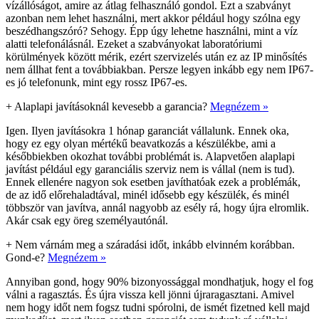
vízállóságot, amire az átlag felhasználó gondol. Ezt a szabványt
azonban nem lehet használni, mert akkor például hogy szólna egy
beszédhangszóró? Sehogy. Épp úgy lehetne használni, mint a víz
alatti telefonálásnál. Ezeket a szabványokat laboratóriumi
körülmények között mérik, ezért szervizelés után ez az IP minősítés
nem állhat fent a továbbiakban. Persze legyen inkább egy nem IP67-
es jó telefonunk, mint egy rossz IP67-es.
+
Alaplapi javításoknál kevesebb a garancia?
Megnézem »
Igen. Ilyen javításokra 1 hónap garanciát vállalunk. Ennek oka,
hogy ez egy olyan mértékű beavatkozás a készülékbe, ami a
későbbiekben okozhat további problémát is. Alapvetően alaplapi
javítást például egy garanciális szerviz nem is vállal (nem is tud).
Ennek ellenére nagyon sok esetben javíthatóak ezek a problémák,
de az idő előrehaladtával, minél idősebb egy készülék, és minél
többször van javítva, annál nagyobb az esély rá, hogy újra elromlik.
Akár csak egy öreg személyautónál.
+
Nem várnám meg a száradási időt, inkább elvinném korábban.
Gond-e?
Megnézem »
Annyiban gond, hogy 90% bizonyossággal mondhatjuk, hogy el fog
válni a ragasztás. És újra vissza kell jönni újraragasztani. Amivel
nem hogy időt nem fogsz tudni spórolni, de ismét fizetned kell majd