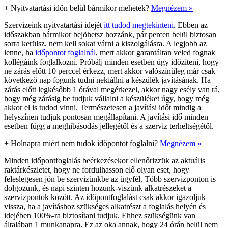
+
Nyitvatartási időn belül bármikor mehetek?
Megnézem »
Szervizeink nyitvatartási idejét
itt tudod megtekinteni
. Ebben az
időszakban bármikor bejöhetsz hozzánk, pár percen belül biztosan
sorra kerülsz, nem kell sokat várni a kiszolgálásra. A legjobb az
lenne, ha
időpontot foglalnál
, mert akkor garantáltan veled fognak
kollégáink foglalkozni. Próbálj minden esetben úgy időzíteni, hogy
ne zárás előtt 10 perccel érkezz, mert akkor valószínűleg már csak
következő nap fogunk tudni nekiállni a készülék javításának. Ha
zárás előtt legkésőbb 1 órával megérkezel, akkor nagy esély van rá,
hogy még zárásig be tudjuk vállalni a készüléket úgy, hogy még
akkor el is tudod vinni. Természetesen a javítási időt mindig a
helyszínen tudjuk pontosan megállapítani. A javítási idő minden
esetben függ a meghibásodás jellegétől és a szerviz terheltségétől.
+
Holnapra miért nem tudok időpontot foglalni?
Megnézem »
Minden időpontfoglalás beérkezésekor ellenőrizzük az aktuális
raktárkészletet, hogy ne fordulhasson elő olyan eset, hogy
feleslegesen jön be szervizünkbe az ügyfél. Több szervizponton is
dolgozunk, és napi szinten hozunk-viszünk alkatrészeket a
szervizpontok között. Az időpontfoglalást csak akkor igazoljuk
vissza, ha a javításhoz szükséges alkatrészt a foglalás helyén és
idejében 100%-ra biztosítani tudjuk. Ehhez szükségünk van
általában 1 munkanapra. Ez az oka annak, hogy 24 órán belül nem