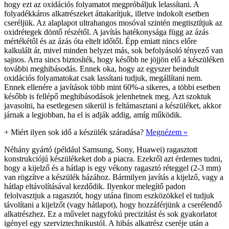
hogy ezt az oxidációs folyamatot megpróbáljuk lelassítani. A
folyadékkáros alkatrészeket áttakarítjuk, illetve indokolt esetben
cseréljük. Az alaplapot ultrahangos mosóval szintén megtisztítjuk az
oxidrétegek döntő részétől. A javítás hatékonysága függ az ázás
mértékétől és az ázás óta eltelt időtől. Épp emiatt nincs előre
kalkulált ár, mivel minden helyzet más, sok befolyásoló tényező van
sajnos. Arra sincs biztosíték, hogy később ne jöjjön elő a készüléken
további meghibásodás. Ennek oka, hogy az egyszer beindult
oxidációs folyamatokat csak lassítani tudjuk, megállítani nem.
Ennek ellenére a javítások több mint 60%-a sikeres, a többi esetben
később is fellépő meghibásodások jelenhetnek meg. Azt szoktuk
javasolni, ha esetlegesen sikerül is feltámasztani a készüléket, akkor
járnak a legjobban, ha el is adják addig, amíg működik.
+
Miért ilyen sok idő a készülék száradása?
Megnézem »
Néhány gyártó (például Samsung, Sony, Huawei) ragasztott
konstrukciójú készülékeket dob a piacra. Ezekről azt érdemes tudni,
hogy a kijelző és a hátlap is egy vékony ragasztó réteggel (2-3 mm)
van rögzítve a készülék házához. Bármilyen javítás a kijelző, vagy a
hátlap eltávolításával kezdődik. Ilyenkor melegítő padon
felolvasztjuk a ragasztót, hogy utána finom eszközökkel el tudjuk
távolítani a kijelzőt (vagy hátlapot), hogy hozzáférjünk a cserélendő
alkatrészhez. Ez a művelet nagyfokú precizitást és sok gyakorlatot
igényel egy szerviztechnikustól. A hibás alkatrész cseréje után a