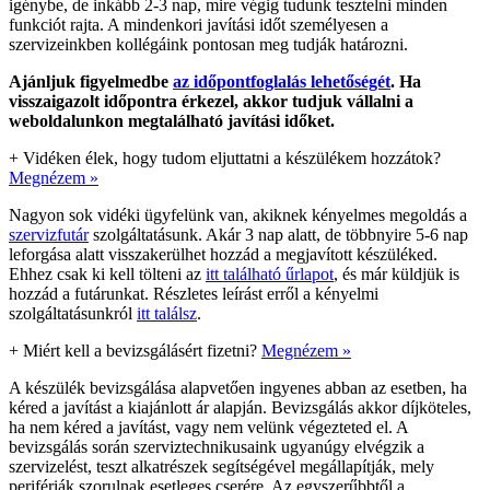
igénybe, de inkább 2-3 nap, mire végig tudunk tesztelni minden
funkciót rajta. A mindenkori javítási időt személyesen a
szervizeinkben kollégáink pontosan meg tudják határozni.
Ajánljuk figyelmedbe
az időpontfoglalás lehetőségét
. Ha
visszaigazolt időpontra érkezel, akkor tudjuk vállalni a
weboldalunkon megtalálható javítási időket.
+
Vidéken élek, hogy tudom eljuttatni a készülékem hozzátok?
Megnézem »
Nagyon sok vidéki ügyfelünk van, akiknek kényelmes megoldás a
szervizfutár
szolgáltatásunk. Akár 3 nap alatt, de többnyire 5-6 nap
leforgása alatt visszakerülhet hozzád a megjavított készüléked.
Ehhez csak ki kell tölteni az
itt található űrlapot
, és már küldjük is
hozzád a futárunkat. Részletes leírást erről a kényelmi
szolgáltatásunkról
itt találsz
.
+
Miért kell a bevizsgálásért fizetni?
Megnézem »
A készülék bevizsgálása alapvetően ingyenes abban az esetben, ha
kéred a javítást a kiajánlott ár alapján. Bevizsgálás akkor díjköteles,
ha nem kéred a javítást, vagy nem velünk végezteted el. A
bevizsgálás során szerviztechnikusaink ugyanúgy elvégzik a
szervizelést, teszt alkatrészek segítségével megállapítják, mely
perifériák szorulnak esetleges cserére. Az egyszerűbbtől a