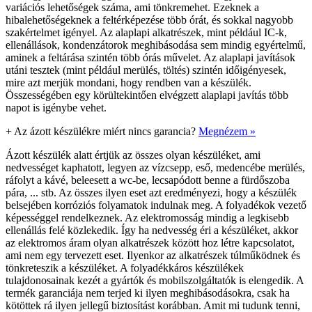
variációs lehetőségek száma, ami tönkremehet. Ezeknek a
hibalehetőségeknek a feltérképezése több órát, és sokkal nagyobb
szakértelmet igényel. Az alaplapi alkatrészek, mint például IC-k,
ellenállások, kondenzátorok meghibásodása sem mindig egyértelmű,
aminek a feltárása szintén több órás művelet. Az alaplapi javítások
utáni tesztek (mint például merülés, töltés) szintén időigényesek,
mire azt merjük mondani, hogy rendben van a készülék.
Összességében egy körültekintően elvégzett alaplapi javítás több
napot is igénybe vehet.
+
Az ázott készülékre miért nincs garancia?
Megnézem »
Ázott készülék alatt értjük az összes olyan készüléket, ami
nedvességet kaphatott, legyen az vízcsepp, eső, medencébe merülés,
ráfolyt a kávé, beleesett a wc-be, lecsapódott benne a fürdőszoba
pára, ... stb. Az összes ilyen eset azt eredményezi, hogy a készülék
belsejében korróziós folyamatok indulnak meg. A folyadékok vezető
képességgel rendelkeznek. Az elektromosság mindig a legkisebb
ellenállás felé közlekedik. Így ha nedvesség éri a készüléket, akkor
az elektromos áram olyan alkatrészek között hoz létre kapcsolatot,
ami nem egy tervezett eset. Ilyenkor az alkatrészek túlműködnek és
tönkreteszik a készüléket. A folyadékkáros készülékek
tulajdonosainak kezét a gyártók és mobilszolgáltatók is elengedik. A
termék garanciája nem terjed ki ilyen meghibásodásokra, csak ha
kötöttek rá ilyen jellegű biztosítást korábban. Amit mi tudunk tenni,