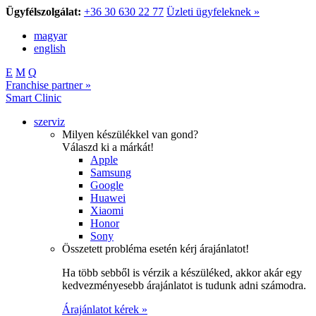
Ügyfélszolgálat:
+36 30 630 22 77
Üzleti ügyfeleknek »
magyar
english
E
M
Q
Franchise partner »
Smart Clinic
szerviz
Milyen készülékkel van gond?
Válaszd ki a márkát!
Apple
Samsung
Google
Huawei
Xiaomi
Honor
Sony
Összetett probléma esetén kérj árajánlatot!
Ha több sebből is vérzik a készüléked, akkor akár egy
kedvezményesebb árajánlatot is tudunk adni számodra.
Árajánlatot kérek »