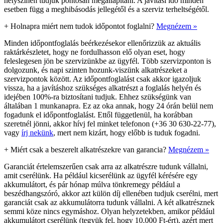
helyszínen tudjuk pontosan megállapítani. A javítási idő minden
esetben függ a meghibásodás jellegétől és a szerviz terheltségétől.
+
Holnapra miért nem tudok időpontot foglalni?
Megnézem »
Minden időpontfoglalás beérkezésekor ellenőrizzük az aktuális
raktárkészletet, hogy ne fordulhasson elő olyan eset, hogy
feleslegesen jön be szervizünkbe az ügyfél. Több szervizponton is
dolgozunk, és napi szinten hozunk-viszünk alkatrészeket a
szervizpontok között. Az időpontfoglalást csak akkor igazoljuk
vissza, ha a javításhoz szükséges alkatrészt a foglalás helyén és
idejében 100%-ra biztosítani tudjuk. Ehhez szükségünk van
általában 1 munkanapra. Ez az oka annak, hogy 24 órán belül nem
fogadunk el időpontfoglalást. Ettől függetlenül, ha korábban
szeretnél jönni, akkor hívj fel minket telefonon (+36 30 630-22-77),
vagy
írj nekünk
, mert nem kizárt, hogy előbb is tuduk fogadni.
+
Miért csak a beszerelt alkatrészekre van garancia?
Megnézem »
Garanciát értelemszerűen csak arra az alkatrészre tudunk vállalni,
amit cserélünk. Ha például kicserélünk az ügyfél kérésére egy
akkumulátort, és pár hónap múlva tönkremegy például a
beszédhangszóró, akkor azt külön díj ellenében tudjuk cserélni, mert
garanciát csak az akkumulátorra tudunk vállalni. A két alkatrésznek
semmi köze nincs egymáshoz. Olyan helyzetekben, amikor például
akkumulátort cserélünk (tegyük fel, hogy 10.000 Ft-ért), azért mert