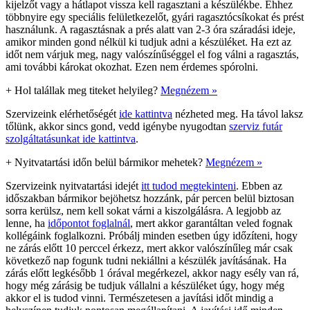
kijelzőt vagy a hátlapot vissza kell ragasztani a készülékbe. Ehhez
többnyire egy speciális felületkezelőt, gyári ragasztócsíkokat és prést
használunk. A ragasztásnak a prés alatt van 2-3 óra száradási ideje,
amikor minden gond nélkül ki tudjuk adni a készüléket. Ha ezt az
időt nem várjuk meg, nagy valószínűséggel el fog válni a ragasztás,
ami további károkat okozhat. Ezen nem érdemes spórolni.
+
Hol talállak meg titeket helyileg?
Megnézem »
Szervizeink elérhetőségét
ide kattintva
nézheted meg. Ha távol laksz
tőlünk, akkor sincs gond, vedd igénybe nyugodtan
szerviz futár
szolgáltatásunkat ide kattintva
.
+
Nyitvatartási időn belül bármikor mehetek?
Megnézem »
Szervizeink nyitvatartási idejét
itt tudod megtekinteni
. Ebben az
időszakban bármikor bejöhetsz hozzánk, pár percen belül biztosan
sorra kerülsz, nem kell sokat várni a kiszolgálásra. A legjobb az
lenne, ha
időpontot foglalnál
, mert akkor garantáltan veled fognak
kollégáink foglalkozni. Próbálj minden esetben úgy időzíteni, hogy
ne zárás előtt 10 perccel érkezz, mert akkor valószínűleg már csak
következő nap fogunk tudni nekiállni a készülék javításának. Ha
zárás előtt legkésőbb 1 órával megérkezel, akkor nagy esély van rá,
hogy még zárásig be tudjuk vállalni a készüléket úgy, hogy még
akkor el is tudod vinni. Természetesen a javítási időt mindig a