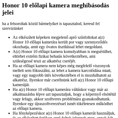
Honor 10 előlapi kamera meghibásodás
jelei
ha a felsoroltak közül bármelyiket is tapasztalod, keresd fel
szervizünket
Az elkészített képeken megjelenő apró színfoltokat a(z)
Honor 10 előlapi kamerára került por vagy szennyeződés
okozhatja, amit egy óvatos tisztítással lehet megoldani.
A(z) Honor 10 előlapi kamera komolyabban is megsérülhet,
eltörhet extrém fizikai behatás következtében, ami
szükségessé teszi az alkatrész cseréjét.
Ha az előlapi kamera nem képes még megfelelő viszonyok
mellett sem fókuszálni, az lehet a kamera karcolódása miatt,
vagy egy nagyobb ütés következtében el is mozdulhatott az
alkatrész. Ilyenkor már cserélnünk kell a(z) Honor 10 előlapi
kameráját.
Ha a(z) Honor 10 előlapi kamerára váltáskor vagy már az
alkalmazásba lépve azt tapasztaljuk, hogy a képernyő elsötétül
vagy lefagy, akkor szoftveres problémára gyanakodhatunk.
Ilyenkor egy újraszoftverezéssel ismét tökéletesen működhet
az előlapi kamera.
Ha fényképezéskor a(z) Honor 10 előlapi kamerát használjuk,
és az elkészített fotókon apró foltok jelennek meg, annak két