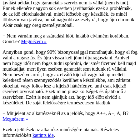
javítást például egy garanciális szerviz nem is vállal (nem is tud).
Ennek ellenére nagyon sok esetben javíthatóak ezek a problémák,
de az idő előrehaladtával, minél idősebb egy készülék, és minél
többször van javítva, annál nagyobb az esély rá, hogy újra elromlik.
Akár csak egy öreg személyautónál.
+
Nem várnám meg a száradási időt, inkább elvinném korábban.
Gond-e?
Megnézem »
Annyiban gond, hogy 90% bizonyossággal mondhatjuk, hogy el fog
válni a ragasztás. És újra vissza kell jönni újraragasztani. Amivel
nem hogy időt nem fogsz tudni spórolni, de ismét fizetned kell majd
munkadíjat, mert ilyen esetben garanciát sem tudunk rá vállalni.
Nem beszélve arról, hogy az elváló kijelző vagy hátlap mellett
keletkező résen szennyeződés kerülhet a készülékbe, ami zárlatot
okozhat, vagy foltos lesz a kijelző háttérfénye, ami csak kijelző
cserével orvosolható. Ezek mind plusz költségek és újabb idő a
szervizben. Ezért is nem ajánljuk azt, hogy idő előtt elvidd a
készüléket. De saját felelősségre természetesen kiadjuk.
+
Mit jelent az alkatrészeknél az a jelölés, hogy A++, A+, A, B?
Megnézem »
Ezek a jelölések az alkatrész minőségére utalnak. Részletes
információkért
kattints ide
.