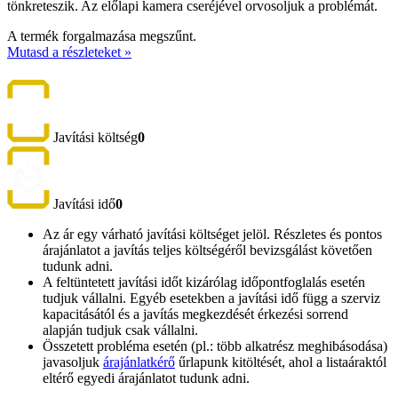
tönkreteszik. Az előlapi kamera cseréjével orvosoljuk a problémát.
A termék forgalmazása megszűnt.
Mutasd a részleteket »
Javítási költség
0
Javítási idő
0
Az ár egy várható javítási költséget jelöl. Részletes és pontos
árajánlatot a javítás teljes költségéről bevizsgálást követően
tudunk adni.
A feltüntetett javítási időt kizárólag időpontfoglalás esetén
tudjuk vállalni. Egyéb esetekben a javítási idő függ a szerviz
kapacitásától és a javítás megkezdését érkezési sorrend
alapján tudjuk csak vállalni.
Összetett probléma esetén (pl.: több alkatrész meghibásodása)
javasoljuk
árajánlatkérő
űrlapunk kitöltését, ahol a listaáraktól
eltérő egyedi árajánlatot tudunk adni.