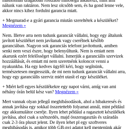
máshonnan drágábban rosszabb minőségű alkatrészt, mint ami
nálunk van raktáron. Nem lesz olcsóbb sem, és ha gond lenne vele,
akkor nincs kihez fordulni garancia miatt.
+
Megmarad-e a gyári garancia miután szereltétek a készüléket?
Megnézem »
Nem. Illetve arra nem tudunk garanciát vállalni, hogy egy általunk
javított készüléket nem javítanak vagy cserélnek később
garanciában. Nagyon sok garanciás telefont javítottunk, amiben
senki nem veszi észre, hogy belenyúltunk. Nem is emiatt nem
akarunk ezért felelősséget vállalni. Ismerjük a garanciális szervizek
hozzáállását, és emiatt mi nem szeretnénk koloncot venni a
nyakunkba. Ha egy kedves ügyfél kéri, hogy segítsünk,
természetesen megtesszük, de mi nem tudunk garanciát vállalni arra,
hogy egy garanciális szerviz miért utasít el egy készüléket.
+
Miért kell egyes készülékekre egy napot várni, amíg van ami
néhány órán belül kész van?
Megnézem »
Mert vannak olyan jellegű meghibásodások, ahol a hibakeresés és
annak javítása egy sokkal összetettebb folyamat annál, mint például
egy akkumulátor cseréje. Ilyen lehet például a ragasztott készülékek
javítása, ahol csak a szétszedés, majd összeragasztás és száradás
csak 2-3 óra pluszt jelent. De ilyen lehet pl egy szoftveres
meghibásodás is, amikor több GB-nyi adatot kell mentenünk akár