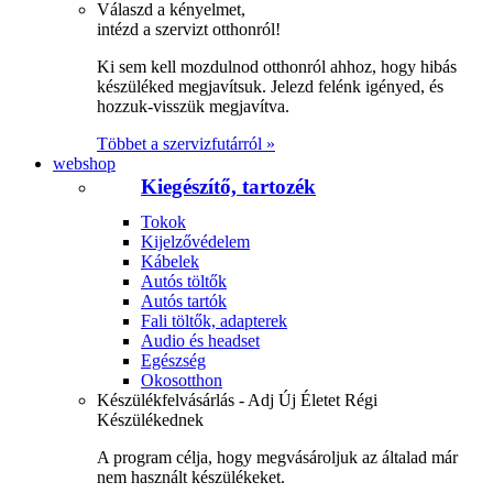
Válaszd a kényelmet,
intézd a szervizt otthonról!
Ki sem kell mozdulnod otthonról ahhoz, hogy hibás
készüléked megjavítsuk. Jelezd felénk igényed, és
hozzuk-visszük megjavítva.
Többet a szervizfutárról »
webshop
Kiegészítő, tartozék
Tokok
Kijelzővédelem
Kábelek
Autós töltők
Autós tartók
Fali töltők, adapterek
Audio és headset
Egészség
Okosotthon
Készülékfelvásárlás - Adj Új Életet Régi
Készülékednek
A program célja, hogy megvásároljuk az általad már
nem használt készülékeket.