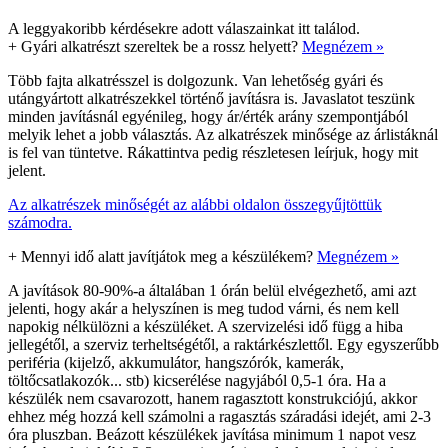
A leggyakoribb kérdésekre adott válaszainkat itt találod.
+
Gyári alkatrészt szereltek be a rossz helyett?
Megnézem »
Több fajta alkatrésszel is dolgozunk. Van lehetőség gyári és
utángyártott alkatrészekkel történő javításra is. Javaslatot teszünk
minden javításnál egyénileg, hogy ár/érték arány szempontjából
melyik lehet a jobb választás. Az alkatrészek minősége az árlistáknál
is fel van tüntetve. Rákattintva pedig részletesen leírjuk, hogy mit
jelent.
Az alkatrészek minőségét az alábbi oldalon összegyűjtöttük
számodra.
+
Mennyi idő alatt javítjátok meg a készülékem?
Megnézem »
A javítások 80-90%-a általában 1 órán belül elvégezhető, ami azt
jelenti, hogy akár a helyszínen is meg tudod várni, és nem kell
napokig nélkülözni a készüléket. A szervizelési idő függ a hiba
jellegétől, a szerviz terheltségétől, a raktárkészlettől. Egy egyszerűbb
periféria (kijelző, akkumulátor, hangszórók, kamerák,
töltőcsatlakozók... stb) kicserélése nagyjából 0,5-1 óra. Ha a
készülék nem csavarozott, hanem ragasztott konstrukciójú, akkor
ehhez még hozzá kell számolni a ragasztás száradási idejét, ami 2-3
óra pluszban. Beázott készülékek javítása minimum 1 napot vesz