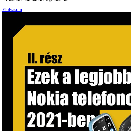
Elolvasom