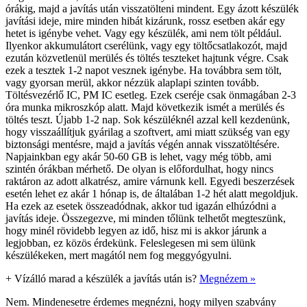
órákig, majd a javítás után visszatölteni mindent. Egy ázott készülék
javítási ideje, mire minden hibát kizárunk, rossz esetben akár egy
hetet is igénybe vehet. Vagy egy készülék, ami nem tölt például.
Ilyenkor akkumulátort cserélünk, vagy egy töltőcsatlakozót, majd
ezután közvetlenül merülés és töltés teszteket hajtunk végre. Csak
ezek a tesztek 1-2 napot vesznek igénybe. Ha továbbra sem tölt,
vagy gyorsan merül, akkor nézzük alaplapi szinten tovább.
Töltésvezérlő IC, PM IC esetleg. Ezek cseréje csak önmagában 2-3
óra munka mikroszkóp alatt. Majd következik ismét a merülés és
töltés teszt. Újabb 1-2 nap. Sok készüléknél azzal kell kezdenünk,
hogy visszaállítjuk gyárilag a szoftvert, ami miatt szükség van egy
biztonsági mentésre, majd a javítás végén annak visszatöltésére.
Napjainkban egy akár 50-60 GB is lehet, vagy még több, ami
szintén órákban mérhető. De olyan is előfordulhat, hogy nincs
raktáron az adott alkatrész, amire várnunk kell. Egyedi beszerzések
esetén lehet ez akár 1 hónap is, de általában 1-2 hét alatt megoldjuk.
Ha ezek az esetek összeadódnak, akkor tud igazán elhúzódni a
javítás ideje. Összegezve, mi minden tőlünk telhetőt megteszünk,
hogy minél rövidebb legyen az idő, hisz mi is akkor járunk a
legjobban, ez közös érdekünk. Feleslegesen mi sem ülünk
készülékeken, mert magától nem fog meggyógyulni.
+
Vízálló marad a készülék a javítás után is?
Megnézem »
Nem. Mindenesetre érdemes megnézni, hogy milyen szabvány