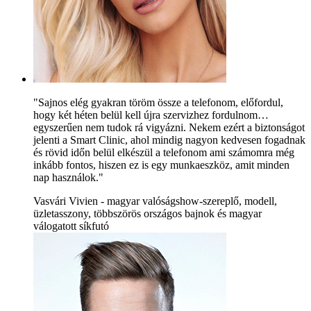
"Sajnos elég gyakran töröm össze a telefonom, előfordul,
hogy két héten belül kell újra szervizhez fordulnom…
egyszerűen nem tudok rá vigyázni. Nekem ezért a biztonságot
jelenti a Smart Clinic, ahol mindig nagyon kedvesen fogadnak
és rövid időn belül elkészül a telefonom ami számomra még
inkább fontos, hiszen ez is egy munkaeszköz, amit minden
nap használok."
Vasvári Vivien - magyar valóságshow-szereplő, modell,
üzletasszony, többszörös országos bajnok és magyar
válogatott síkfutó