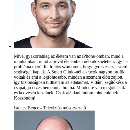
Mivel gyakorlatilag az életem van az iPhone-omban, mind a
munkámban, mind a privát életemben nélkülözhetetlen. Így ha
probléma merül fel fontos számomra, hogy gyors és szakszerű
segítséget kapjak. A Smart Clinic-nél a srácok nagyon profik
voltak és ami a legfontosabb, minden a szemem előtt zajlott,
így biztonságban tudhattam az adataimat. Vidám, segítőkész a
csapat, jó érzés bemenni a boltba. Mindenre van megoldásuk
és kedvesen kezelnek. Csak ajánlani tudom mindenkinek!
Köszönöm!
Istenes Bence - Televíziós műsorvezető