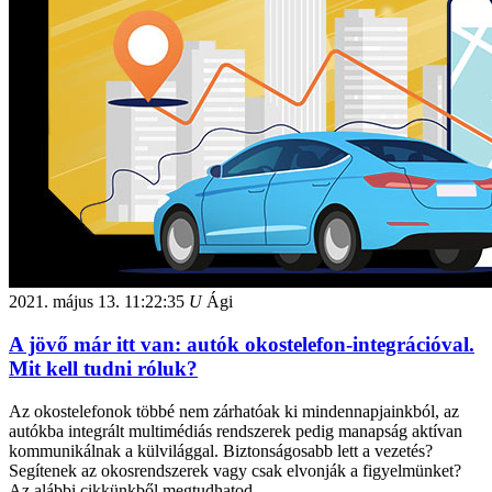
2021. május 13.
11:22:35
U
Ági
A jövő már itt van: autók okostelefon-integrációval.
Mit kell tudni róluk?
Az okostelefonok többé nem zárhatóak ki mindennapjainkból, az
autókba integrált multimédiás rendszerek pedig manapság aktívan
kommunikálnak a külvilággal. Biztonságosabb lett a vezetés?
Segítenek az okosrendszerek vagy csak elvonják a figyelmünket?
Az alábbi cikkünkből megtudhatod.