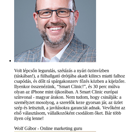
Volt lépcsőn legurulás, szétázás a nyári özönvízben
(táskában!), a fülhallgató drótjába akadt kilincs miatti falhoz
csapódás, és dőlt rá spárgakonzerv főzés közben a kijelzőre.
Ilyenkor összenézünk, “Smart Clinic!”, és 30 perc múlva
olyan az iPhone mint újkorában. A Smart Clinic európai
színvonal - magyar árakon. Nem tudom, hogy csinálják: a
személyzet mosolyog, a szerelők keze gyorsan jár, az üzlet
szép és letisztult, a javításokra garanciát adnak. Vevőként az
első választásom, vállalkozóként csodálom őket. Bár több
ilyen cég lenne!
Wolf Gábor - Online marketing guru