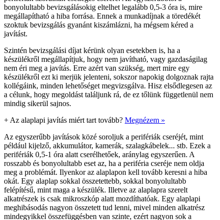
bonyolultabb bevizsgálásokig eltelhet legalább 0,5-3 óra is, mire
megállapítható a hiba forrása. Ennek a munkadíjnak a töredékét
szoktuk bevizsgálás gyanánt kiszámlázni, ha mégsem kéred a
javítást.
Szintén bevizsgálási díjat kérünk olyan esetekben is, ha a
készülékről megállapítjuk, hogy nem javítható, vagy gazdaságilag
nem éri meg a javítás. Erre azért van szükség, mert mire egy
készülékről ezt ki merjük jelenteni, sokszor napokig dolgoznak rajta
kollégáink, minden lehetőséget megvizsgálva. Hisz elsődlegesen az
a célunk, hogy megoldást találjunk rá, de ez tőlünk függetlenül nem
mindig sikerül sajnos.
+
Az alaplapi javítás miért tart tovább?
Megnézem »
Az egyszerűbb javítások közé soroljuk a perifériák cseréjét, mint
például kijelző, akkumulátor, kamerák, szalagkábelek... stb. Ezek a
perifériák 0,5-1 óra alatt cserélhetőek, aránylag egyszerűen. A
rosszabb és bonyolultabb eset az, ha a periféria cseréje nem oldja
meg a problémát. Ilyenkor az alaplapon kell tovább keresni a hiba
okát. Egy alaplap sokkal összetettebb, sokkal bonyolultabb
felépítésű, mint maga a készülék. Illetve az alaplapra szerelt
alkatrészek is csak mikroszkóp alatt mozdíthatóak. Egy alaplapi
meghibásodás nagyon összetett tud lenni, mivel minden alkatrész
mindegyikkel összefüggésben van szinte, ezért nagyon sok a