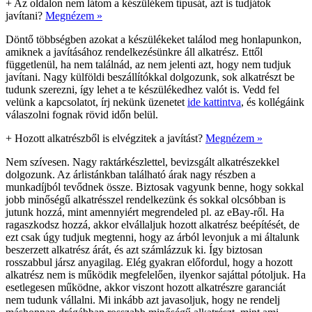
+
Az oldalon nem látom a készülékem típusát, azt is tudjátok
javítani?
Megnézem »
Döntő többségben azokat a készülékeket találod meg honlapunkon,
amiknek a javításához rendelkezésünkre áll alkatrész. Ettől
függetlenül, ha nem találnád, az nem jelenti azt, hogy nem tudjuk
javítani. Nagy külföldi beszállítókkal dolgozunk, sok alkatrészt be
tudunk szerezni, így lehet a te készülékedhez valót is. Vedd fel
velünk a kapcsolatot, írj nekünk üzenetet
ide kattintva
, és kollégáink
válaszolni fognak rövid időn belül.
+
Hozott alkatrészből is elvégzitek a javítást?
Megnézem »
Nem szívesen. Nagy raktárkészlettel, bevizsgált alkatrészekkel
dolgozunk. Az árlistánkban található árak nagy részben a
munkadíjból tevődnek össze. Biztosak vagyunk benne, hogy sokkal
jobb minőségű alkatrésszel rendelkezünk és sokkal olcsóbban is
jutunk hozzá, mint amennyiért megrendeled pl. az eBay-ről. Ha
ragaszkodsz hozzá, akkor elvállaljuk hozott alkatrész beépítését, de
ezt csak úgy tudjuk megtenni, hogy az árból levonjuk a mi általunk
beszerzett alkatrész árát, és azt számlázzuk ki. Így biztosan
rosszabbul jársz anyagilag. Elég gyakran előfordul, hogy a hozott
alkatrész nem is működik megfelelően, ilyenkor sajáttal pótoljuk. Ha
esetlegesen működne, akkor viszont hozott alkatrészre garanciát
nem tudunk vállalni. Mi inkább azt javasoljuk, hogy ne rendelj