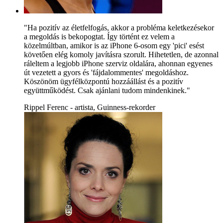
"Ha pozitív az életfelfogás, akkor a probléma keletkezésekor
a megoldás is bekopogtat. Így történt ez velem a
közelmúltban, amikor is az iPhone 6-osom egy 'pici' esést
követően elég komoly javításra szorult. Hihetetlen, de azonnal
ráleltem a legjobb iPhone szerviz oldalára, ahonnan egyenes
út vezetett a gyors és 'fájdalommentes' megoldáshoz.
Köszönöm ügyfélközpontú hozzáállást és a pozitív
együttműködést. Csak ajánlani tudom mindenkinek."
Rippel Ferenc - artista, Guinness-rekorder