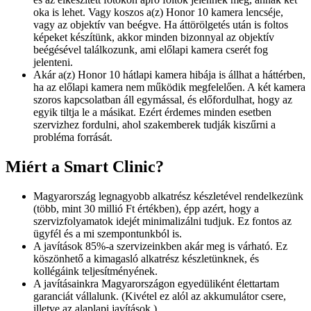
oka is lehet. Vagy koszos a(z) Honor 10 kamera lencséje,
vagy az objektív van beégve. Ha áttörölgetés után is foltos
képeket készítünk, akkor minden bizonnyal az objektív
beégésével találkozunk, ami előlapi kamera cserét fog
jelenteni.
Akár a(z) Honor 10 hátlapi kamera hibája is állhat a háttérben,
ha az előlapi kamera nem működik megfelelően. A két kamera
szoros kapcsolatban áll egymással, és előfordulhat, hogy az
egyik tiltja le a másikat. Ezért érdemes minden esetben
szervizhez fordulni, ahol szakemberek tudják kiszűrni a
probléma forrását.
Miért a Smart Clinic?
Magyarország legnagyobb alkatrész készletével rendelkezünk
(több, mint 30 millió Ft értékben), épp azért, hogy a
szervizfolyamatok idejét minimalizálni tudjuk. Ez fontos az
ügyfél és a mi szempontunkból is.
A javítások 85%-a szervizeinkben akár meg is várható. Ez
köszönhető a kimagasló alkatrész készletünknek, és
kollégáink teljesítményének.
A javításainkra Magyarországon egyedüliként élettartam
garanciát vállalunk. (Kivétel ez alól az akkumulátor csere,
illetve az alaplapi javítások.)