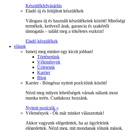
Készülékfelvásárlás
Eladó új és felújított készülékek
Válogass új és használt készülékeink között! Minőségi
termékek, kedvező árak, garancia és szakértői
támogatás – találd meg a tökéletes eszközt!
Eladó készülékek
rólunk
Ismerj meg minket egy kicsit jobban!
Történetünk
Vélemények
Üzleteink
Karrier
Blog
Karrier - Böngéssz nyitott pozícióink között!
Nézd meg milyen lehetőségek várnak nálunk most
munka terén. Csatlakozz hozzánk.
Nyitott pozíciók »
Vélemények - Ők már minket választottak!
Akkor vagyunk elégedettek, ha az ügyfeleink
elégedettek. Nézd meg, mit mondanak rólunk mások.