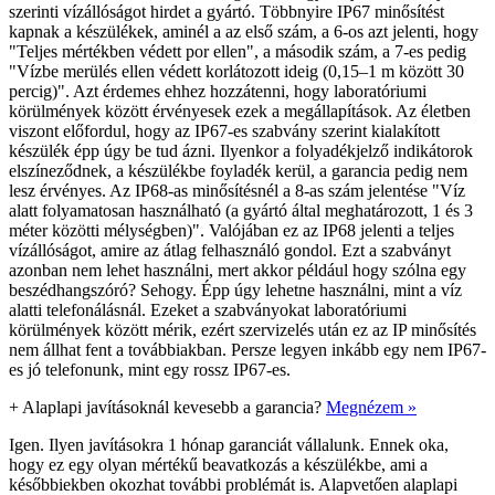
szerinti vízállóságot hirdet a gyártó. Többnyire IP67 minősítést
kapnak a készülékek, aminél a az első szám, a 6-os azt jelenti, hogy
"Teljes mértékben védett por ellen", a második szám, a 7-es pedig
"Vízbe merülés ellen védett korlátozott ideig (0,15–1 m között 30
percig)". Azt érdemes ehhez hozzátenni, hogy laboratóriumi
körülmények között érvényesek ezek a megállapítások. Az életben
viszont előfordul, hogy az IP67-es szabvány szerint kialakított
készülék épp úgy be tud ázni. Ilyenkor a folyadékjelző indikátorok
elszíneződnek, a készülékbe foyladék kerül, a garancia pedig nem
lesz érvényes. Az IP68-as minősítésnél a 8-as szám jelentése "Víz
alatt folyamatosan használható (a gyártó által meghatározott, 1 és 3
méter közötti mélységben)". Valójában ez az IP68 jelenti a teljes
vízállóságot, amire az átlag felhasználó gondol. Ezt a szabványt
azonban nem lehet használni, mert akkor például hogy szólna egy
beszédhangszóró? Sehogy. Épp úgy lehetne használni, mint a víz
alatti telefonálásnál. Ezeket a szabványokat laboratóriumi
körülmények között mérik, ezért szervizelés után ez az IP minősítés
nem állhat fent a továbbiakban. Persze legyen inkább egy nem IP67-
es jó telefonunk, mint egy rossz IP67-es.
+
Alaplapi javításoknál kevesebb a garancia?
Megnézem »
Igen. Ilyen javításokra 1 hónap garanciát vállalunk. Ennek oka,
hogy ez egy olyan mértékű beavatkozás a készülékbe, ami a
későbbiekben okozhat további problémát is. Alapvetően alaplapi