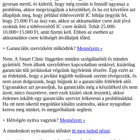
gyorsan merül, és kiderül, hogy még ezután is fennáll ugyanaz a
probléma, akkor megvizsgáljuk a készüléket, és ha ezt követően azt
állapítjuk meg, hogy például töltésvezérlő IC hibája (tegyük fel,
hogy 25.000 Ft az ára) van, akkor az akkumulátor csere árát jóvá
szoktuk írni a töltésvezérlő IC csere árából. Tehát 25.000-
10.000=15.000 Ft, amit fizetni kell. Ebben az esetben az
akkumulátor csere költségét átvállaljuk tőled.
+
Garanciális szervizként működtök?
Megnézem »
Nem. A Smart Clinic független minden szolgáltatótól és minden
gyártótól. Nem állunk szerződéses kapcsolatban senkivel, kizárólag
garancián túli javításokat végzünk ügyfeleink részére. Épp ezért az
az érdekünk, hogy a javítást legjobb tudásunk szerint elvégezzük, és
nem azon dolgozunk, hogy bújjunk ki a garanciális feltételek alól.
Ugyanakkor azt javasoljuk, ha garanciális még a készüléked (és nem
ázott, nincs összetörve, mert ezek kizáró okok lesznek), akkor
érdemes inkább egy garanciális szervizt felkeresni a problémáddal.
Ha ott nem sikerül megoldást kínálni számodra, akkor nyugodtan
keress meg minket, és megpróbálunk segíteni.
+
Hétvégén nyitva vagytok?
Megnézem »
A mindenkori nyitvatartási időnket
itt meg tudod nézni
.