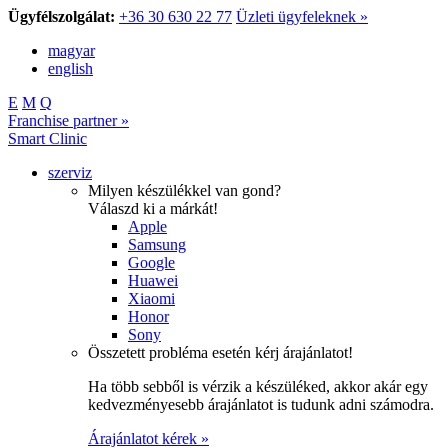
Ügyfélszolgálat:
+36 30 630 22 77
Üzleti ügyfeleknek »
magyar
english
E
M
Q
Franchise partner »
Smart Clinic
szerviz
Milyen készülékkel van gond?
Válaszd ki a márkát!
Apple
Samsung
Google
Huawei
Xiaomi
Honor
Sony
Összetett probléma esetén kérj árajánlatot!
Ha több sebből is vérzik a készüléked, akkor akár egy
kedvezményesebb árajánlatot is tudunk adni számodra.
Árajánlatot kérek »