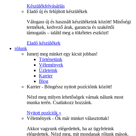
Készülékfelvásárlás
Eladó új és felújított készülékek
Válogass új és használt készülékeink között! Minőségi
termékek, kedvező árak, garancia és szakértői
támogatás – találd meg a tökéletes eszközt!
Eladó készülékek
rólunk
Ismerj meg minket egy kicsit jobban!
Történetünk
Vélemények
Üzleteink
Karrier
Blog
Karrier - Böngéssz nyitott pozícióink között!
Nézd meg milyen lehetőségek várnak nálunk most
munka terén. Csatlakozz hozzánk.
Nyitott pozíciók »
Vélemények - Ők már minket választottak!
Akkor vagyunk elégedettek, ha az ügyfeleink
elégedettek. Nézd meg, mit mondanak rólunk mások.