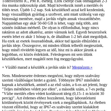
Töltésvezérlő IC, PM IC esetleg. Ezek cseréje csak önmagában 2-3
óra munka mikroszkóp alatt. Majd következik ismét a merülés és
töltés teszt. Újabb 1-2 nap. Sok készüléknél azzal kell kezdenünk,
hogy visszaállítjuk gyárilag a szoftvert, ami miatt szükség van egy
biztonsági mentésre, majd a javítás végén annak visszatöltésére.
Napjainkban egy akár 50-60 GB is lehet, vagy még több, ami
szintén órákban mérhető. De olyan is előfordulhat, hogy nincs
raktáron az adott alkatrész, amire várnunk kell. Egyedi beszerzések
esetén lehet ez akár 1 hónap is, de általában 1-2 hét alatt megoldjuk.
Ha ezek az esetek összeadódnak, akkor tud igazán elhúzódni a
javítás ideje. Összegezve, mi minden tőlünk telhetőt megteszünk,
hogy minél rövidebb legyen az idő, hisz mi is akkor járunk a
legjobban, ez közös érdekünk. Feleslegesen mi sem ülünk
készülékeken, mert magától nem fog meggyógyulni.
+
Vízálló marad a készülék a javítás után is?
Megnézem »
Nem. Mindenesetre érdemes megnézni, hogy milyen szabvány
szerinti vízállóságot hirdet a gyártó. Többnyire IP67 minősítést
kapnak a készülékek, aminél a az első szám, a 6-os azt jelenti, hogy
"Teljes mértékben védett por ellen", a második szám, a 7-es pedig
"Vízbe merülés ellen védett korlátozott ideig (0,15–1 m között 30
percig)". Azt érdemes ehhez hozzátenni, hogy laboratóriumi
körülmények között érvényesek ezek a megállapítások. Az életben
viszont előfordul, hogy az IP67-es szabvány szerint kialakított