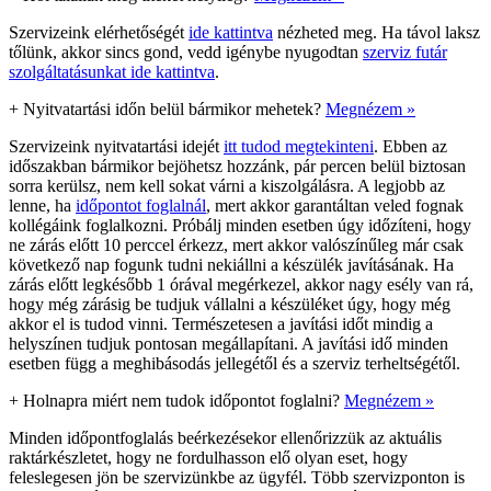
Szervizeink elérhetőségét
ide kattintva
nézheted meg. Ha távol laksz
tőlünk, akkor sincs gond, vedd igénybe nyugodtan
szerviz futár
szolgáltatásunkat ide kattintva
.
+
Nyitvatartási időn belül bármikor mehetek?
Megnézem »
Szervizeink nyitvatartási idejét
itt tudod megtekinteni
. Ebben az
időszakban bármikor bejöhetsz hozzánk, pár percen belül biztosan
sorra kerülsz, nem kell sokat várni a kiszolgálásra. A legjobb az
lenne, ha
időpontot foglalnál
, mert akkor garantáltan veled fognak
kollégáink foglalkozni. Próbálj minden esetben úgy időzíteni, hogy
ne zárás előtt 10 perccel érkezz, mert akkor valószínűleg már csak
következő nap fogunk tudni nekiállni a készülék javításának. Ha
zárás előtt legkésőbb 1 órával megérkezel, akkor nagy esély van rá,
hogy még zárásig be tudjuk vállalni a készüléket úgy, hogy még
akkor el is tudod vinni. Természetesen a javítási időt mindig a
helyszínen tudjuk pontosan megállapítani. A javítási idő minden
esetben függ a meghibásodás jellegétől és a szerviz terheltségétől.
+
Holnapra miért nem tudok időpontot foglalni?
Megnézem »
Minden időpontfoglalás beérkezésekor ellenőrizzük az aktuális
raktárkészletet, hogy ne fordulhasson elő olyan eset, hogy
feleslegesen jön be szervizünkbe az ügyfél. Több szervizponton is