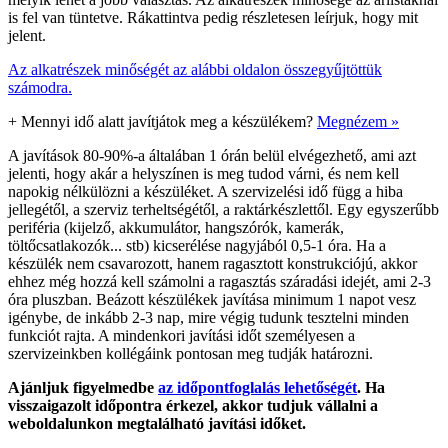
is fel van tüntetve. Rákattintva pedig részletesen leírjuk, hogy mit
jelent.
Az alkatrészek minőségét az alábbi oldalon összegyűjtöttük
számodra.
+
Mennyi idő alatt javítjátok meg a készülékem?
Megnézem »
A javítások 80-90%-a általában 1 órán belül elvégezhető, ami azt
jelenti, hogy akár a helyszínen is meg tudod várni, és nem kell
napokig nélkülözni a készüléket. A szervizelési idő függ a hiba
jellegétől, a szerviz terheltségétől, a raktárkészlettől. Egy egyszerűbb
periféria (kijelző, akkumulátor, hangszórók, kamerák,
töltőcsatlakozók... stb) kicserélése nagyjából 0,5-1 óra. Ha a
készülék nem csavarozott, hanem ragasztott konstrukciójú, akkor
ehhez még hozzá kell számolni a ragasztás száradási idejét, ami 2-3
óra pluszban. Beázott készülékek javítása minimum 1 napot vesz
igénybe, de inkább 2-3 nap, mire végig tudunk tesztelni minden
funkciót rajta. A mindenkori javítási időt személyesen a
szervizeinkben kollégáink pontosan meg tudják határozni.
Ajánljuk figyelmedbe
az időpontfoglalás lehetőségét
. Ha
visszaigazolt időpontra érkezel, akkor tudjuk vállalni a
weboldalunkon megtalálható javítási időket.