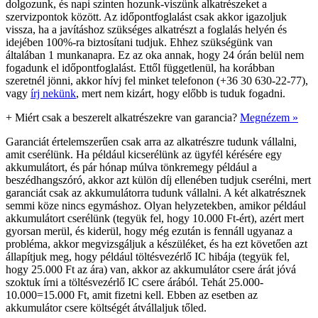
dolgozunk, és napi szinten hozunk-viszünk alkatrészeket a
szervizpontok között. Az időpontfoglalást csak akkor igazoljuk
vissza, ha a javításhoz szükséges alkatrészt a foglalás helyén és
idejében 100%-ra biztosítani tudjuk. Ehhez szükségünk van
általában 1 munkanapra. Ez az oka annak, hogy 24 órán belül nem
fogadunk el időpontfoglalást. Ettől függetlenül, ha korábban
szeretnél jönni, akkor hívj fel minket telefonon (+36 30 630-22-77),
vagy
írj nekünk
, mert nem kizárt, hogy előbb is tuduk fogadni.
+
Miért csak a beszerelt alkatrészekre van garancia?
Megnézem »
Garanciát értelemszerűen csak arra az alkatrészre tudunk vállalni,
amit cserélünk. Ha például kicserélünk az ügyfél kérésére egy
akkumulátort, és pár hónap múlva tönkremegy például a
beszédhangszóró, akkor azt külön díj ellenében tudjuk cserélni, mert
garanciát csak az akkumulátorra tudunk vállalni. A két alkatrésznek
semmi köze nincs egymáshoz. Olyan helyzetekben, amikor például
akkumulátort cserélünk (tegyük fel, hogy 10.000 Ft-ért), azért mert
gyorsan merül, és kiderül, hogy még ezután is fennáll ugyanaz a
probléma, akkor megvizsgáljuk a készüléket, és ha ezt követően azt
állapítjuk meg, hogy például töltésvezérlő IC hibája (tegyük fel,
hogy 25.000 Ft az ára) van, akkor az akkumulátor csere árát jóvá
szoktuk írni a töltésvezérlő IC csere árából. Tehát 25.000-
10.000=15.000 Ft, amit fizetni kell. Ebben az esetben az
akkumulátor csere költségét átvállaljuk tőled.