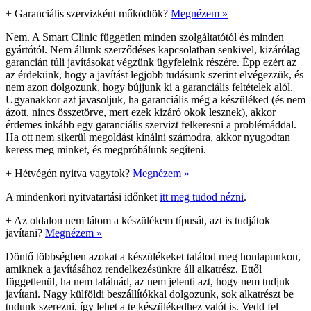
+
Garanciális szervizként működtök?
Megnézem »
Nem. A Smart Clinic független minden szolgáltatótól és minden
gyártótól. Nem állunk szerződéses kapcsolatban senkivel, kizárólag
garancián túli javításokat végzünk ügyfeleink részére. Épp ezért az
az érdekünk, hogy a javítást legjobb tudásunk szerint elvégezzük, és
nem azon dolgozunk, hogy bújjunk ki a garanciális feltételek alól.
Ugyanakkor azt javasoljuk, ha garanciális még a készüléked (és nem
ázott, nincs összetörve, mert ezek kizáró okok lesznek), akkor
érdemes inkább egy garanciális szervizt felkeresni a problémáddal.
Ha ott nem sikerül megoldást kínálni számodra, akkor nyugodtan
keress meg minket, és megpróbálunk segíteni.
+
Hétvégén nyitva vagytok?
Megnézem »
A mindenkori nyitvatartási időnket
itt meg tudod nézni
.
+
Az oldalon nem látom a készülékem típusát, azt is tudjátok
javítani?
Megnézem »
Döntő többségben azokat a készülékeket találod meg honlapunkon,
amiknek a javításához rendelkezésünkre áll alkatrész. Ettől
függetlenül, ha nem találnád, az nem jelenti azt, hogy nem tudjuk
javítani. Nagy külföldi beszállítókkal dolgozunk, sok alkatrészt be
tudunk szerezni, így lehet a te készülékedhez valót is. Vedd fel