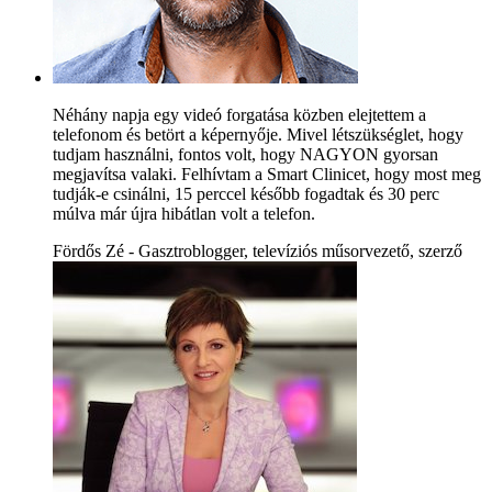
Néhány napja egy videó forgatása közben elejtettem a
telefonom és betört a képernyője. Mivel létszükséglet, hogy
tudjam használni, fontos volt, hogy NAGYON gyorsan
megjavítsa valaki. Felhívtam a Smart Clinicet, hogy most meg
tudják-e csinálni, 15 perccel később fogadtak és 30 perc
múlva már újra hibátlan volt a telefon.
Fördős Zé - Gasztroblogger, televíziós műsorvezető, szerző