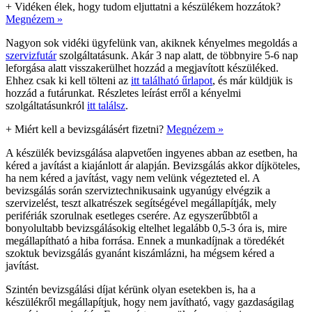
+
Vidéken élek, hogy tudom eljuttatni a készülékem hozzátok?
Megnézem »
Nagyon sok vidéki ügyfelünk van, akiknek kényelmes megoldás a
szervizfutár
szolgáltatásunk. Akár 3 nap alatt, de többnyire 5-6 nap
leforgása alatt visszakerülhet hozzád a megjavított készüléked.
Ehhez csak ki kell tölteni az
itt található űrlapot
, és már küldjük is
hozzád a futárunkat. Részletes leírást erről a kényelmi
szolgáltatásunkról
itt találsz
.
+
Miért kell a bevizsgálásért fizetni?
Megnézem »
A készülék bevizsgálása alapvetően ingyenes abban az esetben, ha
kéred a javítást a kiajánlott ár alapján. Bevizsgálás akkor díjköteles,
ha nem kéred a javítást, vagy nem velünk végezteted el. A
bevizsgálás során szerviztechnikusaink ugyanúgy elvégzik a
szervizelést, teszt alkatrészek segítségével megállapítják, mely
perifériák szorulnak esetleges cserére. Az egyszerűbbtől a
bonyolultabb bevizsgálásokig eltelhet legalább 0,5-3 óra is, mire
megállapítható a hiba forrása. Ennek a munkadíjnak a töredékét
szoktuk bevizsgálás gyanánt kiszámlázni, ha mégsem kéred a
javítást.
Szintén bevizsgálási díjat kérünk olyan esetekben is, ha a
készülékről megállapítjuk, hogy nem javítható, vagy gazdaságilag