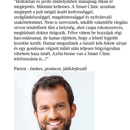
"Boltokban és javító műhelyekben manapság ritkán ér
meglepetés. Mármint kellemes. A Smart Clinic azonban
meglepett a pult mögül áradó kedvességgel,
szolgálatkészséggel, magabiztossággal és nyilvánvaló
szakértelemmel. Nem is szerviznek, inkább valamiféle elegáns
orvosi rendelőnek tűnt a helyiség, ahol csupa rokonszenves,
megbízható doktor dolgozik. Félve vittem be hozzájuk régi
harcostársamat, de hamar rájöttem, hogy a lehető legjobb
kezekbe került. Hamar megszűntek a riasztó kék-fekete sávjai
és egy gondosan végzett műtét után teljesen felgyógyultan
vihettem haza ismét. Azóta benne van a Smart Clinic
telefonszáma is...!"
Pierrot - énekes, producer, játékfejlesztő