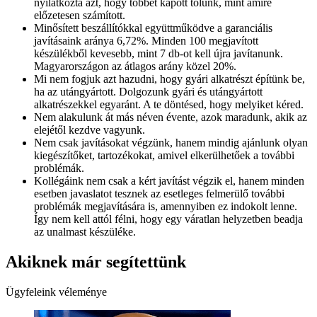
nyilatkozta azt, hogy többet kapott tőlünk, mint amire
előzetesen számított.
Minősített beszállítókkal együttműködve a garanciális
javításaink aránya 6,72%. Minden 100 megjavított
készülékből kevesebb, mint 7 db-ot kell újra javítanunk.
Magyarországon az átlagos arány közel 20%.
Mi nem fogjuk azt hazudni, hogy gyári alkatrészt építünk be,
ha az utángyártott. Dolgozunk gyári és utángyártott
alkatrészekkel egyaránt. A te döntésed, hogy melyiket kéred.
Nem alakulunk át más néven évente, azok maradunk, akik az
elejétől kezdve vagyunk.
Nem csak javításokat végzünk, hanem mindig ajánlunk olyan
kiegészítőket, tartozékokat, amivel elkerülhetőek a további
problémák.
Kollégáink nem csak a kért javítást végzik el, hanem minden
esetben javaslatot tesznek az esetleges felmerülő további
problémák megjavítására is, amennyiben ez indokolt lenne.
Így nem kell attól félni, hogy egy váratlan helyzetben beadja
az unalmast készüléke.
Akiknek már segítettünk
Ügyfeleink véleménye