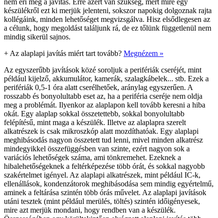
nem éri meg a javítás. Erre azért van szükség, mert mire egy
készülékről ezt ki merjük jelenteni, sokszor napokig dolgoznak rajta
kollégáink, minden lehetőséget megvizsgálva. Hisz elsődlegesen az
a célunk, hogy megoldást találjunk rá, de ez tőlünk függetlenül nem
mindig sikerül sajnos.
+
Az alaplapi javítás miért tart tovább?
Megnézem »
Az egyszerűbb javítások közé soroljuk a perifériák cseréjét, mint
például kijelző, akkumulátor, kamerák, szalagkábelek... stb. Ezek a
perifériák 0,5-1 óra alatt cserélhetőek, aránylag egyszerűen. A
rosszabb és bonyolultabb eset az, ha a periféria cseréje nem oldja
meg a problémát. Ilyenkor az alaplapon kell tovább keresni a hiba
okát. Egy alaplap sokkal összetettebb, sokkal bonyolultabb
felépítésű, mint maga a készülék. Illetve az alaplapra szerelt
alkatrészek is csak mikroszkóp alatt mozdíthatóak. Egy alaplapi
meghibásodás nagyon összetett tud lenni, mivel minden alkatrész
mindegyikkel összefüggésben van szinte, ezért nagyon sok a
variációs lehetőségek száma, ami tönkremehet. Ezeknek a
hibalehetőségeknek a feltérképezése több órát, és sokkal nagyobb
szakértelmet igényel. Az alaplapi alkatrészek, mint például IC-k,
ellenállások, kondenzátorok meghibásodása sem mindig egyértelmű,
aminek a feltárása szintén több órás művelet. Az alaplapi javítások
utáni tesztek (mint például merülés, töltés) szintén időigényesek,
mire azt merjük mondani, hogy rendben van a készülék.