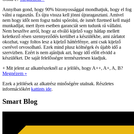
Annyiban gond, hogy 90% bizonyossággal mondhatjuk, hogy el fog
válni a ragasztás. És újra vissza kell jönni újraragasztani. Amivel
nem hogy időt nem fogsz tudni spórolni, de ismét fizetned kell majd
munkadíjat, mert ilyen esetben garanciát sem tudunk rá vállalni.
Nem beszélve arról, hogy az elváló kijelző vagy hátlap mellett
keletkező résen szennyeződés kerülhet a készülékbe, ami zárlatot
okozhat, vagy foltos lesz a kijelző háttérfénye, ami csak kijelző
cserével orvosolható. Ezek mind plusz költségek és újabb idő a
szervizben. Ezért is nem ajánljuk azt, hogy idő előtt elvidd a
készüléket. De saját felelősségre természetesen kiadjuk.
+
Mit jelent az alkatrészeknél az a jelölés, hogy A++, A+, A, B?
Megnézem »
Ezek a jelölések az alkatrész minőségére utalnak. Részletes
információkért
kattints ide
.
Smart Blog