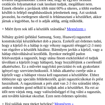
oxidációs folyamatokat csak lassítani tudjuk, megállítani nem.
Ennek ellenére a javítások több mint 60%-a sikeres, a többi esetben
később is fellépő meghibásodások jelenhetnek meg. Azt szoktuk
javasolni, ha esetlegesen sikerül is feltámasztani a készüléket, akkor
járnak a legjobban, ha el is adják addig, amíg működik.
+
Miért ilyen sok idő a készülék száradása?
Megnézem »
Néhány gyártó (például Samsung, Sony, Huawei) ragasztott
konstrukciójú készülékeket dob a piacra. Ezekről azt érdemes tudni,
hogy a kijelző és a hátlap is egy vékony ragasztó réteggel (2-3 mm)
van rögzítve a készülék házához. Bármilyen javítás a kijelző, vagy a
hátlap eltávolításával kezdődik. Ilyenkor melegítő padon
felolvasztjuk a ragasztót, hogy utána finom eszközökkel el tudjuk
távolítani a kijelzőt (vagy hátlapot), hogy hozzáférjünk a cserélendő
alkatrészhez. Ez a művelet nagyfokú precizitást és sok gyakorlatot
igényel egy szerviztechnikustól. A hibás alkatrész cseréje után a
kijelzőt vagy a hátlapot vissza kell ragasztani a készülékbe. Ehhez
többnyire egy speciális felületkezelőt, gyári ragasztócsíkokat és prést
használunk. A ragasztásnak a prés alatt van 2-3 óra száradási ideje,
amikor minden gond nélkül ki tudjuk adni a készüléket. Ha ezt az
időt nem várjuk meg, nagy valószínűséggel el fog válni a ragasztás,
ami további károkat okozhat. Ezen nem érdemes spórolni.
+
Hol talállak meg titeket helyileg?
Megnézem »