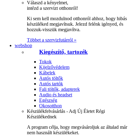
Válaszd a kényelmet,
intézd a szervizt otthonról!
Ki sem kell mozdulnod otthonról ahhoz, hogy hibás
készüléked megjavítsuk. Jelezd felénk igényed, és
hozzuk-visszük megjavítva.
Többet a szervizfutárról »
webshop
Kiegészítő, tartozék
Tokok
Kijelzővédelem
Kábelek
Autós töltők
Autós tartók
Fali töltők, adapterek
Audio és headset
Egészség
Okosotthon
Készülékfelvásárlás - Adj Új Életet Régi
Készülékednek
A program célja, hogy megvásároljuk az általad már
nem használt készülékeket.