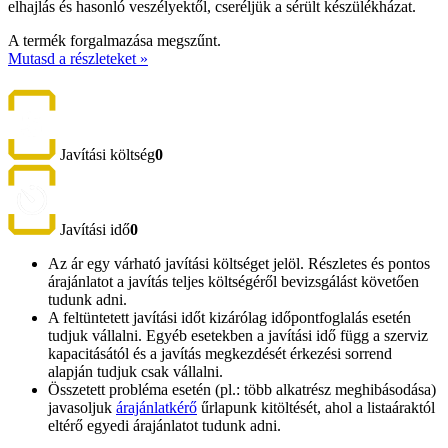
elhajlás és hasonló veszélyektől, cseréljük a sérült készülékházat.
A termék forgalmazása megszűnt.
Mutasd a részleteket »
Javítási költség
0
Javítási idő
0
Az ár egy várható javítási költséget jelöl. Részletes és pontos
árajánlatot a javítás teljes költségéről bevizsgálást követően
tudunk adni.
A feltüntetett javítási időt kizárólag időpontfoglalás esetén
tudjuk vállalni. Egyéb esetekben a javítási idő függ a szerviz
kapacitásától és a javítás megkezdését érkezési sorrend
alapján tudjuk csak vállalni.
Összetett probléma esetén (pl.: több alkatrész meghibásodása)
javasoljuk
árajánlatkérő
űrlapunk kitöltését, ahol a listaáraktól
eltérő egyedi árajánlatot tudunk adni.