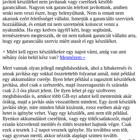
javított készüléket nem javítanak vagy cserélnek később
garanciában. Nagyon sok garanciás telefont javítottunk, amiben
senki nem veszi észre, hogy belenyúltunk. Nem is emiatt nem
akarunk ezért felelősséget vállalni. Ismerjük a garanciális szervizek
hozzáállását, és emiatt mi nem szeretnénk koloncot venni a
nyakunkba. Ha egy kedves ügyfél kéri, hogy segítsünk,
természetesen megtesszük, de mi nem tudunk garanciát vállalni arra,
hogy egy garanciális szerviz miért utasít el egy készüléket.
+
Miért kell egyes készülékekre egy napot várni, amíg van ami
néhány órán belül kész van?
Megnézem »
Mert vannak olyan jellegű meghibásodások, ahol a hibakeresés és
annak javítása egy sokkal összetettebb folyamat annál, mint például
egy akkumulátor cseréje. Ilyen lehet például a ragasztott készülékek
javítása, ahol csak a szétszedés, majd összeragasztás és száradás
csak 2-3 óra pluszt jelent. De ilyen lehet pl egy szoftveres
meghibásodás is, amikor több GB-nyi adatot kell mentenünk akár
órákig, majd a javítás után visszatölteni mindent. Egy ázott készülék
javítási ideje, mire minden hibát kizárunk, rossz esetben akár egy
hetet is igénybe vehet. Vagy egy készülék, ami nem tölt például.
Ilyenkor akkumulátort cserélünk, vagy egy töltőcsatlakozót, majd
ezután közvetlenül merülés és töltés teszteket hajtunk végre. Csak
ezek a tesztek 1-2 napot vesznek igénybe. Ha továbbra sem tölt,
vagy gyorsan merül, akkor nézzük alaplapi szinten tovább.