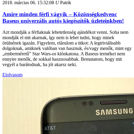
2018. március 06.
15:32:08
U
Patrik
Amire minden férfi vágyik – Közönségkedvenc
Baseus univerzális autós kiegészítők üzleteinkben!
Azt mondják a férfiaknak lehetetlenség ajándékot venni. Soha nem
mondják el mit akarnak, így nem is lehet tudni, hogy minek
örülnének igazán. Figyelem, elárulom a titkot: A legtriviálisabb
dolgoknak, amiknek valóban van hasznuk, és/vagy menők, mint egy
„emberméretű” Star Wars-os klónkatona. A Baseus termékei nem
ennyire menők, de sokkal hasznosabbak. Bemutatom, hogy mit
vegyél a barátodnak, ha jót akarsz neki.
Elolvasom