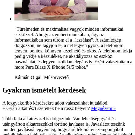
"Türelmetlen és maximalista vagyok minden informatikai
eszközzel. Ahogy az emberi munkában, úgy az
informatikában sem tűröm el a „lazsálást”. A számítógép
dolgozzon, ne fagyjon le, a net legyen gyors, a telefonom
legyen, pontos, könnyen kezelhető és okos. A telefonom tokja
pedig védje a készüléket, ne akadályozza az eszköz
használatát, és legyen szolidan elegáns is. Ezért választottam a
more Para Blaze X iPhone 5s/5 tokot."
Kálmán Olga - Műsorvezető
Gyakran ismételt kérdések
A leggyakoribb kérdésekre adott válaszainkat itt találod.
+
Gyári alkatrészt szereltek be a rossz helyett?
Megnézem »
Több fajta alkatrésszel is dolgozunk. Van lehetőség gyári és
utángyártott alkatrészekkel történő javításra is. Javaslatot teszünk
minden javításnál egyénileg, hogy ár/érték arány szempontjából
melyik lehet a jobb választás. Az alkatrészek minősége az árlistáknál