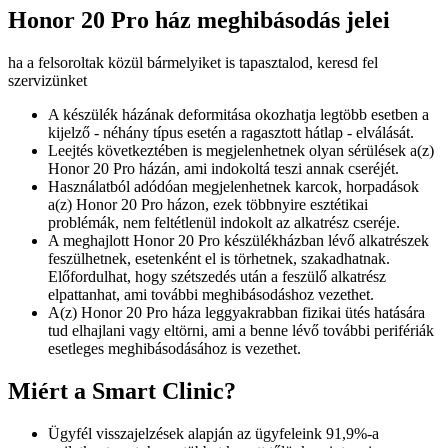
Honor 20 Pro ház meghibásodás jelei
ha a felsoroltak közül bármelyiket is tapasztalod, keresd fel
szervizünket
A készülék házának deformitása okozhatja legtöbb esetben a
kijelző - néhány típus esetén a ragasztott hátlap - elválását.
Leejtés következtében is megjelenhetnek olyan sérülések a(z)
Honor 20 Pro házán, ami indokoltá teszi annak cseréjét.
Használatból adódóan megjelenhetnek karcok, horpadások
a(z) Honor 20 Pro házon, ezek többnyire esztétikai
problémák, nem feltétlenül indokolt az alkatrész cseréje.
A meghajlott Honor 20 Pro készülékházban lévő alkatrészek
feszülhetnek, esetenként el is törhetnek, szakadhatnak.
Előfordulhat, hogy szétszedés után a feszülő alkatrész
elpattanhat, ami további meghibásodáshoz vezethet.
A(z) Honor 20 Pro háza leggyakrabban fizikai ütés hatására
tud elhajlani vagy eltörni, ami a benne lévő további perifériák
esetleges meghibásodásához is vezethet.
Miért a Smart Clinic?
Ügyfél visszajelzések alapján az ügyfeleink 91,9%-a