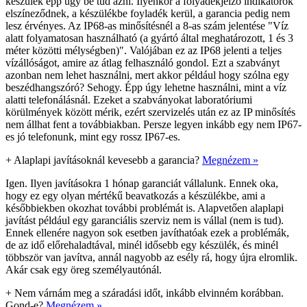
készülék épp úgy be tud ázni. Ilyenkor a folyadékjelző indikátorok
elszíneződnek, a készülékbe foyladék kerül, a garancia pedig nem
lesz érvényes. Az IP68-as minősítésnél a 8-as szám jelentése "Víz
alatt folyamatosan használható (a gyártó által meghatározott, 1 és 3
méter közötti mélységben)". Valójában ez az IP68 jelenti a teljes
vízállóságot, amire az átlag felhasználó gondol. Ezt a szabványt
azonban nem lehet használni, mert akkor például hogy szólna egy
beszédhangszóró? Sehogy. Épp úgy lehetne használni, mint a víz
alatti telefonálásnál. Ezeket a szabványokat laboratóriumi
körülmények között mérik, ezért szervizelés után ez az IP minősítés
nem állhat fent a továbbiakban. Persze legyen inkább egy nem IP67-
es jó telefonunk, mint egy rossz IP67-es.
+
Alaplapi javításoknál kevesebb a garancia?
Megnézem »
Igen. Ilyen javításokra 1 hónap garanciát vállalunk. Ennek oka,
hogy ez egy olyan mértékű beavatkozás a készülékbe, ami a
későbbiekben okozhat további problémát is. Alapvetően alaplapi
javítást például egy garanciális szerviz nem is vállal (nem is tud).
Ennek ellenére nagyon sok esetben javíthatóak ezek a problémák,
de az idő előrehaladtával, minél idősebb egy készülék, és minél
többször van javítva, annál nagyobb az esély rá, hogy újra elromlik.
Akár csak egy öreg személyautónál.
+
Nem várnám meg a száradási időt, inkább elvinném korábban.
Gond-e?
Megnézem »