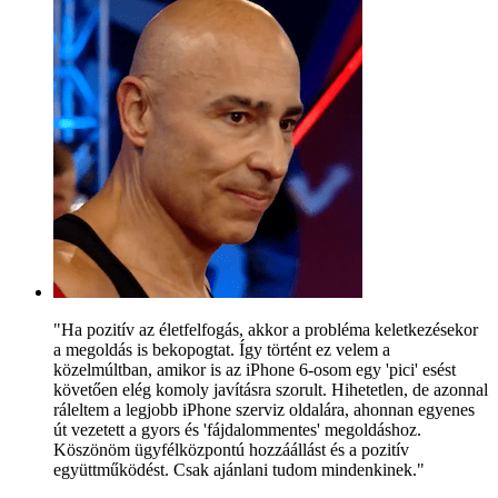
"Ha pozitív az életfelfogás, akkor a probléma keletkezésekor
a megoldás is bekopogtat. Így történt ez velem a
közelmúltban, amikor is az iPhone 6-osom egy 'pici' esést
követően elég komoly javításra szorult. Hihetetlen, de azonnal
ráleltem a legjobb iPhone szerviz oldalára, ahonnan egyenes
út vezetett a gyors és 'fájdalommentes' megoldáshoz.
Köszönöm ügyfélközpontú hozzáállást és a pozitív
együttműködést. Csak ajánlani tudom mindenkinek."