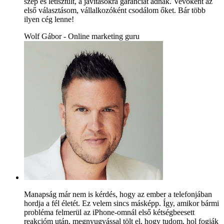
szép és letisztult, a javításokra garanciát adnak. Vevőként az
első választásom, vállalkozóként csodálom őket. Bár több
ilyen cég lenne!
Wolf Gábor - Online marketing guru
Manapság már nem is kérdés, hogy az ember a telefonjában
hordja a fél életét. Ez velem sincs másképp. Így, amikor bármi
probléma felmerül az iPhone-omnál első kétségbeesett
reakcióm után, megnyugvással tölt el, hogy tudom, hol fogják