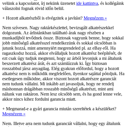
velünk a kapcsolatot, írj nekünk üzenetet
ide kattintva
, és kollégáink
válaszolni fognak rövid időn belül.
+
Hozott alkatrészből is elvégzitek a javítást?
Megnézem »
Nem szívesen. Nagy raktárkészlettel, bevizsgált alkatrészekkel
dolgozunk. Az árlistánkban található árak nagy részben a
munkadíjból tevődnek össze. Biztosak vagyunk benne, hogy sokkal
jobb minőségű alkatrésszel rendelkezünk és sokkal olcsóbban is
jutunk hozzá, mint amennyiért megrendeled pl. az eBay-ről. Ha
ragaszkodsz hozzá, akkor elvállaljuk hozott alkatrész beépítését, de
ezt csak úgy tudjuk megtenni, hogy az árból levonjuk a mi általunk
beszerzett alkatrész árát, és azt számlázzuk ki. Így biztosan
rosszabbul jársz anyagilag. Elég gyakran előfordul, hogy a hozott
alkatrész nem is működik megfelelően, ilyenkor sajáttal pótoljuk. Ha
esetlegesen működne, akkor viszont hozott alkatrészre garanciát
nem tudunk vállalni. Mi inkább azt javasoljuk, hogy ne rendelj
máshonnan drágábban rosszabb minőségű alkatrészt, mint ami
nálunk van raktáron. Nem lesz olcsóbb sem, és ha gond lenne vele,
akkor nincs kihez fordulni garancia miatt.
+
Megmarad-e a gyári garancia miután szereltétek a készüléket?
Megnézem »
Nem. Illetve arra nem tudunk garanciát vállalni, hogy egy általunk