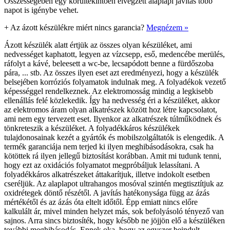
Összességében egy körültekintően elvégzett alaplapi javítás több
napot is igénybe vehet.
+
Az ázott készülékre miért nincs garancia?
Megnézem »
Ázott készülék alatt értjük az összes olyan készüléket, ami
nedvességet kaphatott, legyen az vízcsepp, eső, medencébe merülés,
ráfolyt a kávé, beleesett a wc-be, lecsapódott benne a fürdőszoba
pára, ... stb. Az összes ilyen eset azt eredményezi, hogy a készülék
belsejében korróziós folyamatok indulnak meg. A folyadékok vezető
képességgel rendelkeznek. Az elektromosság mindig a legkisebb
ellenállás felé közlekedik. Így ha nedvesség éri a készüléket, akkor
az elektromos áram olyan alkatrészek között hoz létre kapcsolatot,
ami nem egy tervezett eset. Ilyenkor az alkatrészek túlműködnek és
tönkreteszik a készüléket. A folyadékkáros készülékek
tulajdonosainak kezét a gyártók és mobilszolgáltatók is elengedik. A
termék garanciája nem terjed ki ilyen meghibásodásokra, csak ha
kötöttek rá ilyen jellegű biztosítást korábban. Amit mi tudunk tenni,
hogy ezt az oxidációs folyamatot megpróbáljuk lelassítani. A
folyadékkáros alkatrészeket áttakarítjuk, illetve indokolt esetben
cseréljük. Az alaplapot ultrahangos mosóval szintén megtisztítjuk az
oxidrétegek döntő részétől. A javítás hatékonysága függ az ázás
mértékétől és az ázás óta eltelt időtől. Épp emiatt nincs előre
kalkulált ár, mivel minden helyzet más, sok befolyásoló tényező van
sajnos. Arra sincs biztosíték, hogy később ne jöjjön elő a készüléken
további meghibásodás. Ennek oka, hogy az egyszer beindult