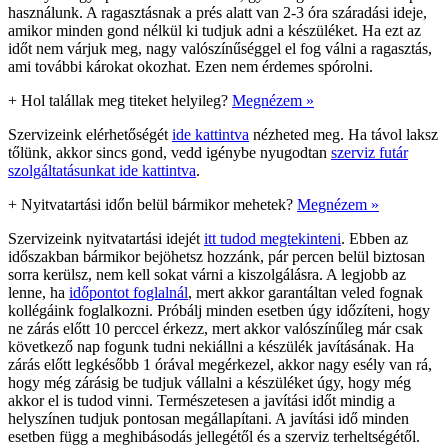
használunk. A ragasztásnak a prés alatt van 2-3 óra száradási ideje,
amikor minden gond nélkül ki tudjuk adni a készüléket. Ha ezt az
időt nem várjuk meg, nagy valószínűséggel el fog válni a ragasztás,
ami további károkat okozhat. Ezen nem érdemes spórolni.
+
Hol talállak meg titeket helyileg?
Megnézem »
Szervizeink elérhetőségét
ide kattintva
nézheted meg. Ha távol laksz
tőlünk, akkor sincs gond, vedd igénybe nyugodtan
szerviz futár
szolgáltatásunkat ide kattintva
.
+
Nyitvatartási időn belül bármikor mehetek?
Megnézem »
Szervizeink nyitvatartási idejét
itt tudod megtekinteni
. Ebben az
időszakban bármikor bejöhetsz hozzánk, pár percen belül biztosan
sorra kerülsz, nem kell sokat várni a kiszolgálásra. A legjobb az
lenne, ha
időpontot foglalnál
, mert akkor garantáltan veled fognak
kollégáink foglalkozni. Próbálj minden esetben úgy időzíteni, hogy
ne zárás előtt 10 perccel érkezz, mert akkor valószínűleg már csak
következő nap fogunk tudni nekiállni a készülék javításának. Ha
zárás előtt legkésőbb 1 órával megérkezel, akkor nagy esély van rá,
hogy még zárásig be tudjuk vállalni a készüléket úgy, hogy még
akkor el is tudod vinni. Természetesen a javítási időt mindig a
helyszínen tudjuk pontosan megállapítani. A javítási idő minden
esetben függ a meghibásodás jellegétől és a szerviz terheltségétől.