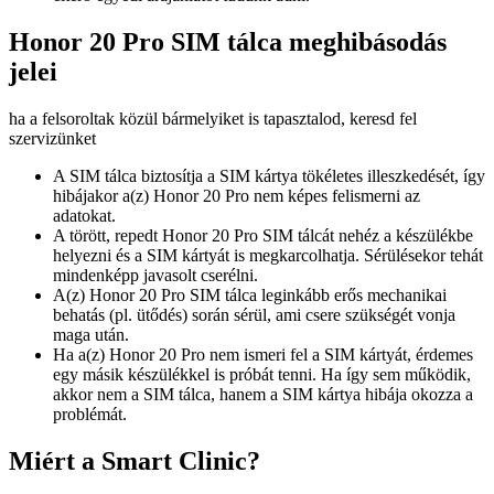
Honor 20 Pro SIM tálca meghibásodás
jelei
ha a felsoroltak közül bármelyiket is tapasztalod, keresd fel
szervizünket
A SIM tálca biztosítja a SIM kártya tökéletes illeszkedését, így
hibájakor a(z) Honor 20 Pro nem képes felismerni az
adatokat.
A törött, repedt Honor 20 Pro SIM tálcát nehéz a készülékbe
helyezni és a SIM kártyát is megkarcolhatja. Sérülésekor tehát
mindenképp javasolt cserélni.
A(z) Honor 20 Pro SIM tálca leginkább erős mechanikai
behatás (pl. ütődés) során sérül, ami csere szükségét vonja
maga után.
Ha a(z) Honor 20 Pro nem ismeri fel a SIM kártyát, érdemes
egy másik készülékkel is próbát tenni. Ha így sem működik,
akkor nem a SIM tálca, hanem a SIM kártya hibája okozza a
problémát.
Miért a Smart Clinic?