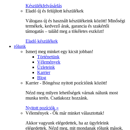
Készülékfelvásárlás
Eladó új és felújított készülékek
Válogass új és használt készülékeink között! Minőségi
termékek, kedvező árak, garancia és szakértői
támogatás – találd meg a tökéletes eszközt!
Eladó készülékek
rólunk
Ismerj meg minket egy kicsit jobban!
Történetünk
Vélemények
Üzleteink
Karrier
Blog
Karrier - Böngéssz nyitott pozícióink között!
Nézd meg milyen lehetőségek várnak nálunk most
munka terén. Csatlakozz hozzánk.
Nyitott pozíciók »
Vélemények - Ők már minket választottak!
Akkor vagyunk elégedettek, ha az ügyfeleink
elégedettek. Nézd meg, mit mondanak rólunk mások.