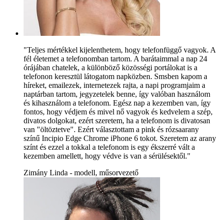
"Teljes mértékkel kijelenthetem, hogy telefonfüggő vagyok. A
fél életemet a telefonomban tartom. A barátaimmal a nap 24
órájában chatelek, a különböző közösségi portálokat is a
telefonon keresztül látogatom napközben. Smsben kapom a
híreket, emailezek, internetezek rajta, a napi programjaim a
naptárban tartom, jegyzetelek benne, így valóban használom
és kihasználom a telefonom. Egész nap a kezemben van, így
fontos, hogy védjem és mivel nő vagyok és kedvelem a szép,
divatos dolgokat, ezért szeretem, ha a telefonom is divatosan
van "öltöztetve". Ezért választottam a pink és rózsaarany
színű Incipio Edge Chrome iPhone 6 tokot. Szeretem az arany
színt és ezzel a tokkal a telefonom is egy ékszerré vált a
kezemben amellett, hogy védve is van a sérülésektől."
Zimány Linda - modell, műsorvezető