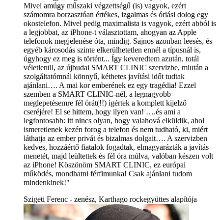
Mivel amúgy műszaki végzettségű (is) vagyok, ezért
számomra borzasztóan értékes, izgalmas és óriási dolog egy
okostelefon. Mivel pedig maximalista is vagyok, ezért abból is
a legjobbat, az iPhone-t választottam, ahogyan az Apple
telefonok megjelenése óta, mindig. Sajnos azonban leesés, és
egyéb károsodás szinte elkerülhetetlen ennél a típusnál is,
úgyhogy ez meg is történt... Így keveredtem azután, totál
véletlenül, az újbudai SMART CLINIC szervizbe, miután a
szolgáltatómnál könnyű, kéthetes javítási időt tudtak
ajánlani…. A mai kor emberének ez egy tragédia! Ezzel
szemben a SMART CLINIC-nél, a legnagyobb
meglepetésemre fél órát(!!) ígértek a komplett kijelző
cseréjére! El se hittem, hogy ilyen van! ….és ami a
legfontosabb: itt nincs olyan, hogy valahová elküldik, ahol
ismeretlenek kezén forog a telefon és nem tudható, ki, miért
láthatja az ember privát és bizalmas dolgait…. A szervizben
kedves, hozzáértő fiatalok fogadtak, elmagyarázták a javítás
menetét, majd leültettek és fél óra múlva, valóban készen volt
az iPhone! Köszönöm SMART CLINIC, ez európai
működés, mondhatni férfimunka! Csak ajánlani tudom
mindenkinek!"
Szigeti Ferenc - zenész, Karthago rockegyüttes alapítója