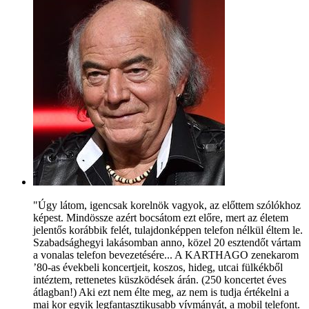
"Úgy látom, igencsak korelnök vagyok, az előttem szólókhoz
képest. Mindössze azért bocsátom ezt előre, mert az életem
jelentős korábbik felét, tulajdonképpen telefon nélkül éltem le.
Szabadsághegyi lakásomban anno, közel 20 esztendőt vártam
a vonalas telefon bevezetésére... A KARTHAGO zenekarom
’80-as évekbeli koncertjeit, koszos, hideg, utcai fülkékből
intéztem, rettenetes küszködések árán. (250 koncertet éves
átlagban!) Aki ezt nem élte meg, az nem is tudja értékelni a
mai kor egyik legfantasztikusabb vívmányát, a mobil telefont.