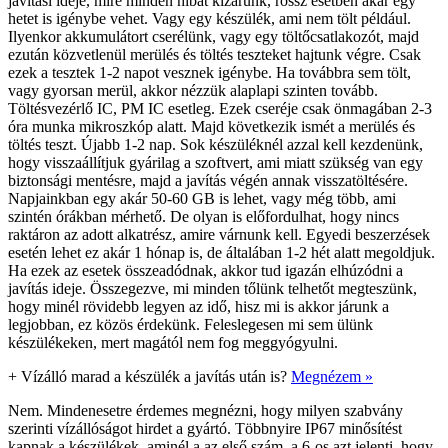
javítási ideje, mire minden hibát kizárunk, rossz esetben akár egy
hetet is igénybe vehet. Vagy egy készülék, ami nem tölt például.
Ilyenkor akkumulátort cserélünk, vagy egy töltőcsatlakozót, majd
ezután közvetlenül merülés és töltés teszteket hajtunk végre. Csak
ezek a tesztek 1-2 napot vesznek igénybe. Ha továbbra sem tölt,
vagy gyorsan merül, akkor nézzük alaplapi szinten tovább.
Töltésvezérlő IC, PM IC esetleg. Ezek cseréje csak önmagában 2-3
óra munka mikroszkóp alatt. Majd következik ismét a merülés és
töltés teszt. Újabb 1-2 nap. Sok készüléknél azzal kell kezdenünk,
hogy visszaállítjuk gyárilag a szoftvert, ami miatt szükség van egy
biztonsági mentésre, majd a javítás végén annak visszatöltésére.
Napjainkban egy akár 50-60 GB is lehet, vagy még több, ami
szintén órákban mérhető. De olyan is előfordulhat, hogy nincs
raktáron az adott alkatrész, amire várnunk kell. Egyedi beszerzések
esetén lehet ez akár 1 hónap is, de általában 1-2 hét alatt megoldjuk.
Ha ezek az esetek összeadódnak, akkor tud igazán elhúzódni a
javítás ideje. Összegezve, mi minden tőlünk telhetőt megteszünk,
hogy minél rövidebb legyen az idő, hisz mi is akkor járunk a
legjobban, ez közös érdekünk. Feleslegesen mi sem ülünk
készülékeken, mert magától nem fog meggyógyulni.
+
Vízálló marad a készülék a javítás után is?
Megnézem »
Nem. Mindenesetre érdemes megnézni, hogy milyen szabvány
szerinti vízállóságot hirdet a gyártó. Többnyire IP67 minősítést
kapnak a készülékek, aminél a az első szám, a 6-os azt jelenti, hogy