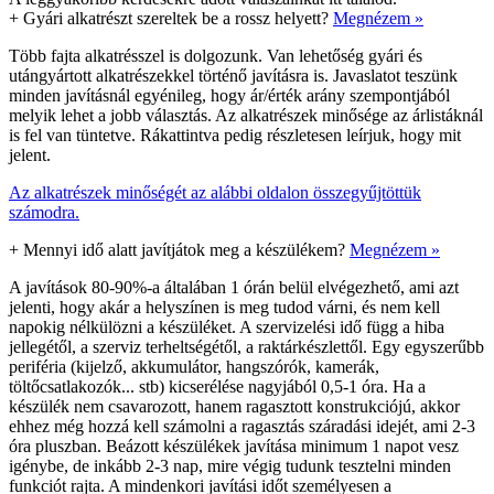
+
Gyári alkatrészt szereltek be a rossz helyett?
Megnézem »
Több fajta alkatrésszel is dolgozunk. Van lehetőség gyári és
utángyártott alkatrészekkel történő javításra is. Javaslatot teszünk
minden javításnál egyénileg, hogy ár/érték arány szempontjából
melyik lehet a jobb választás. Az alkatrészek minősége az árlistáknál
is fel van tüntetve. Rákattintva pedig részletesen leírjuk, hogy mit
jelent.
Az alkatrészek minőségét az alábbi oldalon összegyűjtöttük
számodra.
+
Mennyi idő alatt javítjátok meg a készülékem?
Megnézem »
A javítások 80-90%-a általában 1 órán belül elvégezhető, ami azt
jelenti, hogy akár a helyszínen is meg tudod várni, és nem kell
napokig nélkülözni a készüléket. A szervizelési idő függ a hiba
jellegétől, a szerviz terheltségétől, a raktárkészlettől. Egy egyszerűbb
periféria (kijelző, akkumulátor, hangszórók, kamerák,
töltőcsatlakozók... stb) kicserélése nagyjából 0,5-1 óra. Ha a
készülék nem csavarozott, hanem ragasztott konstrukciójú, akkor
ehhez még hozzá kell számolni a ragasztás száradási idejét, ami 2-3
óra pluszban. Beázott készülékek javítása minimum 1 napot vesz
igénybe, de inkább 2-3 nap, mire végig tudunk tesztelni minden
funkciót rajta. A mindenkori javítási időt személyesen a