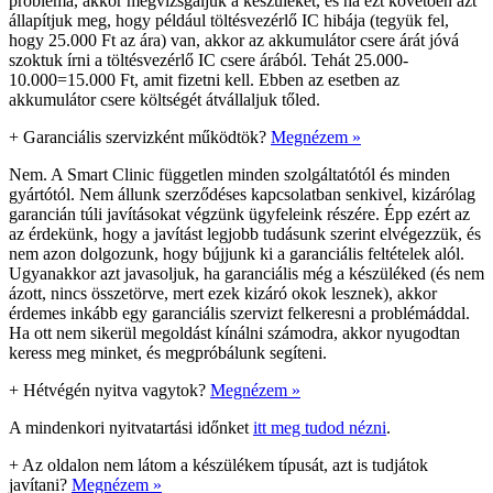
probléma, akkor megvizsgáljuk a készüléket, és ha ezt követően azt
állapítjuk meg, hogy például töltésvezérlő IC hibája (tegyük fel,
hogy 25.000 Ft az ára) van, akkor az akkumulátor csere árát jóvá
szoktuk írni a töltésvezérlő IC csere árából. Tehát 25.000-
10.000=15.000 Ft, amit fizetni kell. Ebben az esetben az
akkumulátor csere költségét átvállaljuk tőled.
+
Garanciális szervizként működtök?
Megnézem »
Nem. A Smart Clinic független minden szolgáltatótól és minden
gyártótól. Nem állunk szerződéses kapcsolatban senkivel, kizárólag
garancián túli javításokat végzünk ügyfeleink részére. Épp ezért az
az érdekünk, hogy a javítást legjobb tudásunk szerint elvégezzük, és
nem azon dolgozunk, hogy bújjunk ki a garanciális feltételek alól.
Ugyanakkor azt javasoljuk, ha garanciális még a készüléked (és nem
ázott, nincs összetörve, mert ezek kizáró okok lesznek), akkor
érdemes inkább egy garanciális szervizt felkeresni a problémáddal.
Ha ott nem sikerül megoldást kínálni számodra, akkor nyugodtan
keress meg minket, és megpróbálunk segíteni.
+
Hétvégén nyitva vagytok?
Megnézem »
A mindenkori nyitvatartási időnket
itt meg tudod nézni
.
+
Az oldalon nem látom a készülékem típusát, azt is tudjátok
javítani?
Megnézem »