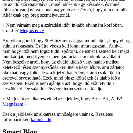
de az idő előrehaladtával, minél idősebb egy készülék, és minél
többször van javítva, annál nagyobb az esély rá, hogy újra elromlik.
Akár csak egy öreg személyautónál.
+
Nem várnám meg a száradási időt, inkább elvinném korábban.
Gond-e?
Megnézem »
Annyiban gond, hogy 90% bizonyossággal mondhatjuk, hogy el fog
válni a ragasztás. És újra vissza kell jönni újraragasztani. Amivel
nem hogy időt nem fogsz tudni spórolni, de ismét fizetned kell majd
munkadíjat, mert ilyen esetben garanciát sem tudunk rá vállalni.
Nem beszélve arról, hogy az elváló kijelző vagy hátlap mellett
keletkező résen szennyeződés kerülhet a készülékbe, ami zárlatot
okozhat, vagy foltos lesz a kijelző háttérfénye, ami csak kijelző
cserével orvosolható. Ezek mind plusz költségek és újabb idő a
szervizben. Ezért is nem ajánljuk azt, hogy idő előtt elvidd a
készüléket. De saját felelősségre természetesen kiadjuk.
+
Mit jelent az alkatrészeknél az a jelölés, hogy A++, A+, A, B?
Megnézem »
Ezek a jelölések az alkatrész minőségére utalnak. Részletes
információkért
kattints ide
.
Smart Blog