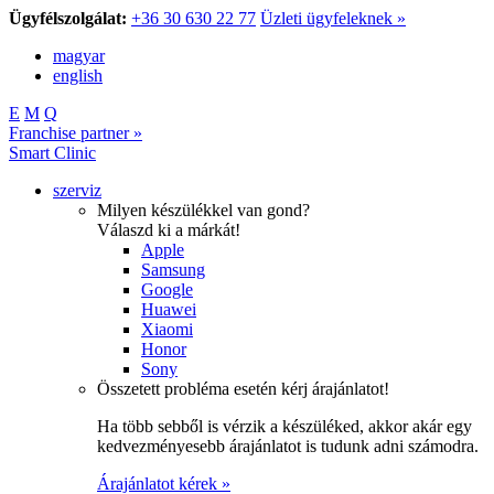
Ügyfélszolgálat:
+36 30 630 22 77
Üzleti ügyfeleknek »
magyar
english
E
M
Q
Franchise partner »
Smart Clinic
szerviz
Milyen készülékkel van gond?
Válaszd ki a márkát!
Apple
Samsung
Google
Huawei
Xiaomi
Honor
Sony
Összetett probléma esetén kérj árajánlatot!
Ha több sebből is vérzik a készüléked, akkor akár egy
kedvezményesebb árajánlatot is tudunk adni számodra.
Árajánlatot kérek »