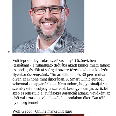
Volt lépcsőn legurulás, szétázás a nyári özönvízben
(táskában!), a fülhallgató drótjába akadt kilincs miatti falhoz
csapódás, és dőlt rá spárgakonzerv főzés közben a kijelzőre.
Ilyenkor összenézünk, “Smart Clinic!”, és 30 perc múlva
olyan az iPhone mint újkorában. A Smart Clinic európai
színvonal - magyar árakon. Nem tudom, hogy csinálják: a
személyzet mosolyog, a szerelők keze gyorsan jár, az üzlet
szép és letisztult, a javításokra garanciát adnak. Vevőként az
első választásom, vállalkozóként csodálom őket. Bár több
ilyen cég lenne!
Wolf Gábor - Online marketing guru