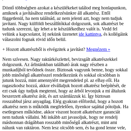
Döntő többségben azokat a készülékeket találod meg honlapunkon,
amiknek a javításához rendelkezésünkre áll alkatrész. Ettől
függetlenül, ha nem találnád, az nem jelenti azt, hogy nem tudjuk
javítani. Nagy külföldi beszállítókkal dolgozunk, sok alkatrészt be
tudunk szerezni, így lehet a te készülékedhez valót is. Vedd fel
velünk a kapcsolatot, írj nekünk üzenetet
ide kattintva
, és kollégáink
válaszolni fognak rövid időn belül.
+
Hozott alkatrészből is elvégzitek a javítást?
Megnézem »
Nem szívesen. Nagy raktárkészlettel, bevizsgált alkatrészekkel
dolgozunk. Az árlistánkban található árak nagy részben a
munkadíjból tevődnek össze. Biztosak vagyunk benne, hogy sokkal
jobb minőségű alkatrésszel rendelkezünk és sokkal olcsóbban is
jutunk hozzá, mint amennyiért megrendeled pl. az eBay-ről. Ha
ragaszkodsz hozzá, akkor elvállaljuk hozott alkatrész beépítését, de
ezt csak úgy tudjuk megtenni, hogy az árból levonjuk a mi általunk
beszerzett alkatrész árát, és azt számlázzuk ki. Így biztosan
rosszabbul jársz anyagilag. Elég gyakran előfordul, hogy a hozott
alkatrész nem is működik megfelelően, ilyenkor sajáttal pótoljuk. Ha
esetlegesen működne, akkor viszont hozott alkatrészre garanciát
nem tudunk vállalni. Mi inkább azt javasoljuk, hogy ne rendelj
máshonnan drágábban rosszabb minőségű alkatrészt, mint ami
nálunk van raktáron. Nem lesz olcsóbb sem, és ha gond lenne vele,