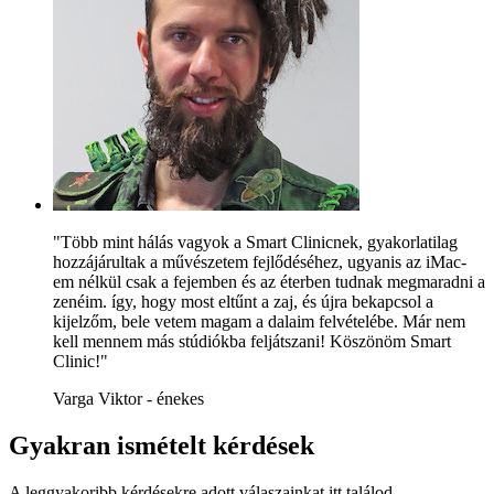
"Több mint hálás vagyok a Smart Clinicnek, gyakorlatilag
hozzájárultak a művészetem fejlődéséhez, ugyanis az iMac-
em nélkül csak a fejemben és az éterben tudnak megmaradni a
zenéim. így, hogy most eltűnt a zaj, és újra bekapcsol a
kijelzőm, bele vetem magam a dalaim felvételébe. Már nem
kell mennem más stúdiókba feljátszani! Köszönöm Smart
Clinic!"
Varga Viktor - énekes
Gyakran ismételt kérdések
A leggyakoribb kérdésekre adott válaszainkat itt találod.