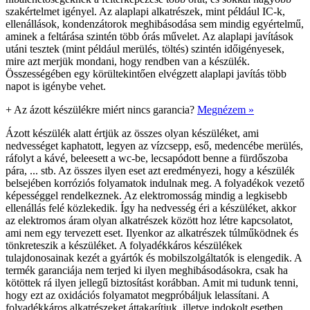
szakértelmet igényel. Az alaplapi alkatrészek, mint például IC-k,
ellenállások, kondenzátorok meghibásodása sem mindig egyértelmű,
aminek a feltárása szintén több órás művelet. Az alaplapi javítások
utáni tesztek (mint például merülés, töltés) szintén időigényesek,
mire azt merjük mondani, hogy rendben van a készülék.
Összességében egy körültekintően elvégzett alaplapi javítás több
napot is igénybe vehet.
+
Az ázott készülékre miért nincs garancia?
Megnézem »
Ázott készülék alatt értjük az összes olyan készüléket, ami
nedvességet kaphatott, legyen az vízcsepp, eső, medencébe merülés,
ráfolyt a kávé, beleesett a wc-be, lecsapódott benne a fürdőszoba
pára, ... stb. Az összes ilyen eset azt eredményezi, hogy a készülék
belsejében korróziós folyamatok indulnak meg. A folyadékok vezető
képességgel rendelkeznek. Az elektromosság mindig a legkisebb
ellenállás felé közlekedik. Így ha nedvesség éri a készüléket, akkor
az elektromos áram olyan alkatrészek között hoz létre kapcsolatot,
ami nem egy tervezett eset. Ilyenkor az alkatrészek túlműködnek és
tönkreteszik a készüléket. A folyadékkáros készülékek
tulajdonosainak kezét a gyártók és mobilszolgáltatók is elengedik. A
termék garanciája nem terjed ki ilyen meghibásodásokra, csak ha
kötöttek rá ilyen jellegű biztosítást korábban. Amit mi tudunk tenni,
hogy ezt az oxidációs folyamatot megpróbáljuk lelassítani. A
folyadékkáros alkatrészeket áttakarítjuk, illetve indokolt esetben