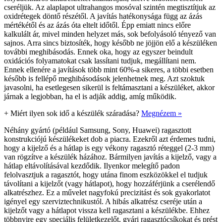
cseréljük. Az alaplapot ultrahangos mosóval szintén megtisztítjuk az
oxidrétegek döntő részétől. A javítás hatékonysága függ az ázás
mértékétől és az ázás óta eltelt időtől. Épp emiatt nincs előre
kalkulált ár, mivel minden helyzet más, sok befolyásoló tényező van
sajnos. Arra sincs biztosíték, hogy később ne jöjjön elő a készüléken
további meghibásodás. Ennek oka, hogy az egyszer beindult
oxidációs folyamatokat csak lassítani tudjuk, megállítani nem.
Ennek ellenére a javítások több mint 60%-a sikeres, a többi esetben
később is fellépő meghibásodások jelenhetnek meg. Azt szoktuk
javasolni, ha esetlegesen sikerül is feltámasztani a készüléket, akkor
járnak a legjobban, ha el is adják addig, amíg működik.
+
Miért ilyen sok idő a készülék száradása?
Megnézem »
Néhány gyártó (például Samsung, Sony, Huawei) ragasztott
konstrukciójú készülékeket dob a piacra. Ezekről azt érdemes tudni,
hogy a kijelző és a hátlap is egy vékony ragasztó réteggel (2-3 mm)
van rögzítve a készülék házához. Bármilyen javítás a kijelző, vagy a
hátlap eltávolításával kezdődik. Ilyenkor melegítő padon
felolvasztjuk a ragasztót, hogy utána finom eszközökkel el tudjuk
távolítani a kijelzőt (vagy hátlapot), hogy hozzáférjünk a cserélendő
alkatrészhez. Ez a művelet nagyfokú precizitást és sok gyakorlatot
igényel egy szerviztechnikustól. A hibás alkatrész cseréje után a
kijelzőt vagy a hátlapot vissza kell ragasztani a készülékbe. Ehhez
többnyire egy speciális felületkezelőt, gyári ragasztócsíkokat és prést