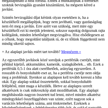
megállapítható a hiba forrása. Ennek a munkadíjnak a töredékét
szoktuk bevizsgálás gyanánt kiszámlázni, ha mégsem kéred a
javítást.
Szintén bevizsgálási díjat kérünk olyan esetekben is, ha a
készülékről megállapítjuk, hogy nem javítható, vagy gazdaságilag
nem éri meg a javítás. Erre azért van szükség, mert mire egy
készülékről ezt ki merjük jelenteni, sokszor napokig dolgoznak rajta
kollégáink, minden lehetőséget megvizsgálva. Hisz elsődlegesen az
a célunk, hogy megoldást találjunk rá, de ez tőlünk függetlenül nem
mindig sikerül sajnos.
+
Az alaplapi javítás miért tart tovább?
Megnézem »
Az egyszerűbb javítások közé soroljuk a perifériák cseréjét, mint
például kijelző, akkumulátor, kamerák, szalagkábelek... stb. Ezek a
perifériák 0,5-1 óra alatt cserélhetőek, aránylag egyszerűen. A
rosszabb és bonyolultabb eset az, ha a periféria cseréje nem oldja
meg a problémát. Ilyenkor az alaplapon kell tovább keresni a hiba
okát. Egy alaplap sokkal összetettebb, sokkal bonyolultabb
felépítésű, mint maga a készülék. Illetve az alaplapra szerelt
alkatrészek is csak mikroszkóp alatt mozdíthatóak. Egy alaplapi
meghibásodás nagyon összetett tud lenni, mivel minden alkatrész
mindegyikkel összefüggésben van szinte, ezért nagyon sok a
variációs lehetőségek száma, ami tönkremehet. Ezeknek a
hibalehetőségeknek a feltérképezése több órát, és sokkal nagyobb