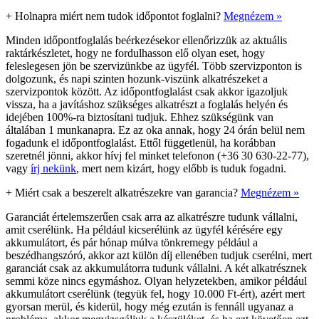
+
Holnapra miért nem tudok időpontot foglalni?
Megnézem »
Minden időpontfoglalás beérkezésekor ellenőrizzük az aktuális
raktárkészletet, hogy ne fordulhasson elő olyan eset, hogy
feleslegesen jön be szervizünkbe az ügyfél. Több szervizponton is
dolgozunk, és napi szinten hozunk-viszünk alkatrészeket a
szervizpontok között. Az időpontfoglalást csak akkor igazoljuk
vissza, ha a javításhoz szükséges alkatrészt a foglalás helyén és
idejében 100%-ra biztosítani tudjuk. Ehhez szükségünk van
általában 1 munkanapra. Ez az oka annak, hogy 24 órán belül nem
fogadunk el időpontfoglalást. Ettől függetlenül, ha korábban
szeretnél jönni, akkor hívj fel minket telefonon (+36 30 630-22-77),
vagy
írj nekünk
, mert nem kizárt, hogy előbb is tuduk fogadni.
+
Miért csak a beszerelt alkatrészekre van garancia?
Megnézem »
Garanciát értelemszerűen csak arra az alkatrészre tudunk vállalni,
amit cserélünk. Ha például kicserélünk az ügyfél kérésére egy
akkumulátort, és pár hónap múlva tönkremegy például a
beszédhangszóró, akkor azt külön díj ellenében tudjuk cserélni, mert
garanciát csak az akkumulátorra tudunk vállalni. A két alkatrésznek
semmi köze nincs egymáshoz. Olyan helyzetekben, amikor például
akkumulátort cserélünk (tegyük fel, hogy 10.000 Ft-ért), azért mert
gyorsan merül, és kiderül, hogy még ezután is fennáll ugyanaz a