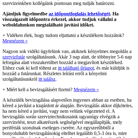
szervizeinkben kollégáink pontosan meg tudják határozni.
Ajánljuk figyelmedbe
az időpontfoglalás lehetőségét
. Ha
visszaigazolt időpontra érkezel, akkor tudjuk vállalni a
weboldalunkon megtalálható javítási időket.
+
Vidéken élek, hogy tudom eljuttatni a készülékem hozzátok?
Megnézem »
Nagyon sok vidéki ügyfelünk van, akiknek kényelmes megoldás a
szervizfutár
szolgáltatásunk. Akár 3 nap alatt, de többnyire 5-6 nap
leforgása alatt visszakerülhet hozzád a megjavított készüléked.
Ehhez csak ki kell tölteni az
itt található űrlapot
, és már küldjük is
hozzád a futárunkat. Részletes leírást erről a kényelmi
szolgáltatásunkról
itt találsz
.
+
Miért kell a bevizsgálásért fizetni?
Megnézem »
A készülék bevizsgálása alapvetően ingyenes abban az esetben, ha
kéred a javítást a kiajánlott ár alapján. Bevizsgálás akkor díjköteles,
ha nem kéred a javítást, vagy nem velünk végezteted el. A
bevizsgálás során szerviztechnikusaink ugyanúgy elvégzik a
szervizelést, teszt alkatrészek segítségével megállapítják, mely
perifériák szorulnak esetleges cserére. Az egyszerűbbtől a
bonyolultabb bevizsgálásokig eltelhet legalább 0,5-3 óra is, mire