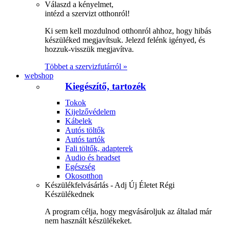
Válaszd a kényelmet,
intézd a szervizt otthonról!
Ki sem kell mozdulnod otthonról ahhoz, hogy hibás
készüléked megjavítsuk. Jelezd felénk igényed, és
hozzuk-visszük megjavítva.
Többet a szervizfutárról »
webshop
Kiegészítő, tartozék
Tokok
Kijelzővédelem
Kábelek
Autós töltők
Autós tartók
Fali töltők, adapterek
Audio és headset
Egészség
Okosotthon
Készülékfelvásárlás - Adj Új Életet Régi
Készülékednek
A program célja, hogy megvásároljuk az általad már
nem használt készülékeket.