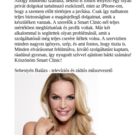
Ahogy mindenki számára, nekem is fontos tényező egy olyan
privát dolgokat tartalmazó eszköznél, mint az iPhone-om,
hogy a szemem előtt történjen a javítása. Csak így tudhatom
teljes biztonságban a magánjellegű dolgaimat, amik a
készüléken vannak. A szerelők a Smart Clinic-nél teljes
mértékben megbízhatóak és profik voltak. Már két
alkalommal is segítettek olyan problémánál, amit a
szolgáltatónál még teljes cserére ítéltek volna. A szervizben
minden nagyon igényes, szép, és ami fontos, hogy tiszta is.
Minden elvárásomat felülmúlva, kiváló szolgáltatást kaptam,
ráadásul gyorsan, így nyugodt szívvel ajánlom bárki számára!
Köszönöm Smart Clinic!
Sebestyén Balázs - televíziós és rádiós műsorvezető