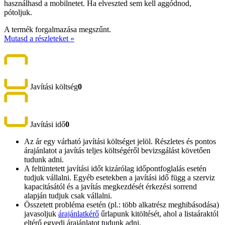
használhasd a mobilnetet. Ha elveszted sem kell aggódnod,
pótoljuk.
A termék forgalmazása megszűnt.
Mutasd a részleteket »
Javítási költség
0
Javítási idő
0
Az ár egy várható javítási költséget jelöl. Részletes és pontos
árajánlatot a javítás teljes költségéről bevizsgálást követően
tudunk adni.
A feltüntetett javítási időt kizárólag időpontfoglalás esetén
tudjuk vállalni. Egyéb esetekben a javítási idő függ a szerviz
kapacitásától és a javítás megkezdését érkezési sorrend
alapján tudjuk csak vállalni.
Összetett probléma esetén (pl.: több alkatrész meghibásodása)
javasoljuk
árajánlatkérő
űrlapunk kitöltését, ahol a listaáraktól
eltérő egyedi árajánlatot tudunk adni.