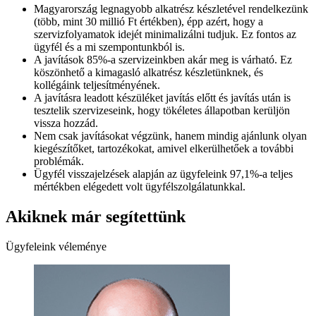
Magyarország legnagyobb alkatrész készletével rendelkezünk
(több, mint 30 millió Ft értékben), épp azért, hogy a
szervizfolyamatok idejét minimalizálni tudjuk. Ez fontos az
ügyfél és a mi szempontunkból is.
A javítások 85%-a szervizeinkben akár meg is várható. Ez
köszönhető a kimagasló alkatrész készletünknek, és
kollégáink teljesítményének.
A javításra leadott készüléket javítás előtt és javítás után is
tesztelik szervizeseink, hogy tökéletes állapotban kerüljön
vissza hozzád.
Nem csak javításokat végzünk, hanem mindig ajánlunk olyan
kiegészítőket, tartozékokat, amivel elkerülhetőek a további
problémák.
Ügyfél visszajelzések alapján az ügyfeleink 97,1%-a teljes
mértékben elégedett volt ügyfélszolgálatunkkal.
Akiknek már segítettünk
Ügyfeleink véleménye