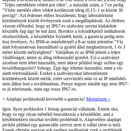
"Teljes mértékben védett por ellen", a második szám, a 7-es pedig
"Vízbe merülés ellen védett korlátozott ideig (0,15–1 m között 30
percig)". Azt érdemes ehhez hozzátenni, hogy laboratóriumi
körülmények között érvényesek ezek a megállapítások. Az életben
viszont előfordul, hogy az IP67-es szabvány szerint kialakított
készülék épp úgy be tud ázni. Ilyenkor a folyadékjelző indikátorok
elszíneződnek, a készülékbe foyladék kerül, a garancia pedig nem
lesz érvényes. Az IP68-as minősítésnél a 8-as szám jelentése "Víz
alatt folyamatosan használható (a gyártó által meghatározott, 1 és 3
méter közötti mélységben)". Valójában ez az IP68 jelenti a teljes
vízállóságot, amire az átlag felhasználó gondol. Ezt a szabványt
azonban nem lehet használni, mert akkor például hogy szólna egy
beszédhangszóró? Sehogy. Épp úgy lehetne használni, mint a víz
alatti telefonálásnál. Ezeket a szabványokat laboratóriumi
körülmények között mérik, ezért szervizelés után ez az IP minősítés
nem állhat fent a továbbiakban. Persze legyen inkább egy nem IP67-
es jó telefonunk, mint egy rossz IP67-es.
+
Alaplapi javításoknál kevesebb a garancia?
Megnézem »
Igen. Ilyen javításokra 1 hónap garanciát vállalunk. Ennek oka,
hogy ez egy olyan mértékű beavatkozás a készülékbe, ami a
későbbiekben okozhat további problémát is. Alapvetően alaplapi
javítást például egy garanciális szerviz nem is vállal (nem is tud).
Ennek ellenére nagyon sok esetben javíthatóak ezek a problémák,