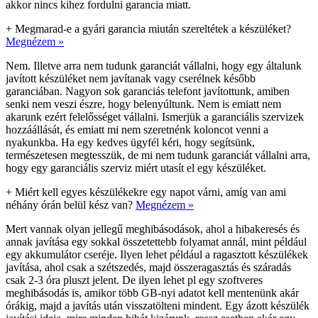
akkor nincs kihez fordulni garancia miatt.
+
Megmarad-e a gyári garancia miután szereltétek a készüléket?
Megnézem »
Nem. Illetve arra nem tudunk garanciát vállalni, hogy egy általunk
javított készüléket nem javítanak vagy cserélnek később
garanciában. Nagyon sok garanciás telefont javítottunk, amiben
senki nem veszi észre, hogy belenyúltunk. Nem is emiatt nem
akarunk ezért felelősséget vállalni. Ismerjük a garanciális szervizek
hozzáállását, és emiatt mi nem szeretnénk koloncot venni a
nyakunkba. Ha egy kedves ügyfél kéri, hogy segítsünk,
természetesen megtesszük, de mi nem tudunk garanciát vállalni arra,
hogy egy garanciális szerviz miért utasít el egy készüléket.
+
Miért kell egyes készülékekre egy napot várni, amíg van ami
néhány órán belül kész van?
Megnézem »
Mert vannak olyan jellegű meghibásodások, ahol a hibakeresés és
annak javítása egy sokkal összetettebb folyamat annál, mint például
egy akkumulátor cseréje. Ilyen lehet például a ragasztott készülékek
javítása, ahol csak a szétszedés, majd összeragasztás és száradás
csak 2-3 óra pluszt jelent. De ilyen lehet pl egy szoftveres
meghibásodás is, amikor több GB-nyi adatot kell mentenünk akár
órákig, majd a javítás után visszatölteni mindent. Egy ázott készülék