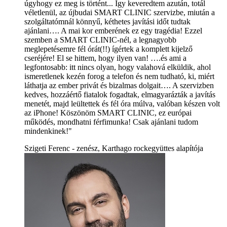
úgyhogy ez meg is történt... Így keveredtem azután, totál
véletlenül, az újbudai SMART CLINIC szervizbe, miután a
szolgáltatómnál könnyű, kéthetes javítási időt tudtak
ajánlani…. A mai kor emberének ez egy tragédia! Ezzel
szemben a SMART CLINIC-nél, a legnagyobb
meglepetésemre fél órát(!!) ígértek a komplett kijelző
cseréjére! El se hittem, hogy ilyen van! ….és ami a
legfontosabb: itt nincs olyan, hogy valahová elküldik, ahol
ismeretlenek kezén forog a telefon és nem tudható, ki, miért
láthatja az ember privát és bizalmas dolgait…. A szervizben
kedves, hozzáértő fiatalok fogadtak, elmagyarázták a javítás
menetét, majd leültettek és fél óra múlva, valóban készen volt
az iPhone! Köszönöm SMART CLINIC, ez európai
működés, mondhatni férfimunka! Csak ajánlani tudom
mindenkinek!"
Szigeti Ferenc - zenész, Karthago rockegyüttes alapítója