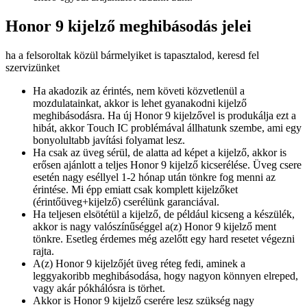
Honor 9 kijelző meghibásodás jelei
ha a felsoroltak közül bármelyiket is tapasztalod, keresd fel
szervizünket
Ha akadozik az érintés, nem követi közvetlenül a
mozdulatainkat, akkor is lehet gyanakodni kijelző
meghibásodásra. Ha új Honor 9 kijelzővel is produkálja ezt a
hibát, akkor Touch IC problémával állhatunk szembe, ami egy
bonyolultabb javítási folyamat lesz.
Ha csak az üveg sérül, de alatta ad képet a kijelző, akkor is
erősen ajánlott a teljes Honor 9 kijelző kicserélése. Üveg csere
esetén nagy eséllyel 1-2 hónap után tönkre fog menni az
érintése. Mi épp emiatt csak komplett kijelzőket
(érintőüveg+kijelző) cserélünk garanciával.
Ha teljesen elsötétül a kijelző, de például kicseng a készülék,
akkor is nagy valószínűséggel a(z) Honor 9 kijelző ment
tönkre. Esetleg érdemes még azelőtt egy hard resetet végezni
rajta.
A(z) Honor 9 kijelzőjét üveg réteg fedi, aminek a
leggyakoribb meghibásodása, hogy nagyon könnyen elreped,
vagy akár pókhálósra is törhet.
Akkor is Honor 9 kijelző cserére lesz szükség nagy