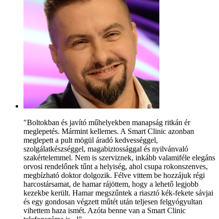
"Boltokban és javító műhelyekben manapság ritkán ér
meglepetés. Mármint kellemes. A Smart Clinic azonban
meglepett a pult mögül áradó kedvességgel,
szolgálatkészséggel, magabiztossággal és nyilvánvaló
szakértelemmel. Nem is szerviznek, inkább valamiféle elegáns
orvosi rendelőnek tűnt a helyiség, ahol csupa rokonszenves,
megbízható doktor dolgozik. Félve vittem be hozzájuk régi
harcostársamat, de hamar rájöttem, hogy a lehető legjobb
kezekbe került. Hamar megszűntek a riasztó kék-fekete sávjai
és egy gondosan végzett műtét után teljesen felgyógyultan
vihettem haza ismét. Azóta benne van a Smart Clinic