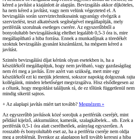
kéred a javítást a kiajánlott ár alapján. Bevizsgálás akkor díjköteles,
ha nem kéred a javítást, vagy nem velünk végezteted el. A
bevizsgálás során szerviztechnikusaink ugyanúgy elvégzik a
szervizelést, teszt alkatrészek segítségével megállapítják, mely
perifériák szorulnak esetleges cserére. Az egyszerűbbtől a
bonyolultabb bevizsgálásokig eltelhet legalább 0,5-3 óra is, mire
megállapítható a hiba forrása. Ennek a munkadíjnak a töredékét
szoktuk bevizsgálás gyanánt kiszámlázni, ha mégsem kéred a
javítást.
Szintén bevizsgálási díjat kérünk olyan esetekben is, ha a
készülékről megállapítjuk, hogy nem javítható, vagy gazdaságilag
nem éri meg a javítás. Erre azért van szükség, mert mire egy
készülékről ezt ki merjük jelenteni, sokszor napokig dolgoznak rajta
kollégáink, minden lehetőséget megvizsgálva. Hisz elsődlegesen az
a célunk, hogy megoldást találjunk rá, de ez tőlünk függetlenül nem
mindig sikerül sajnos.
+
Az alaplapi javítás miért tart tovább?
Megnézem »
Az egyszerűbb javítások közé soroljuk a perifériák cseréjét, mint
például kijelző, akkumulátor, kamerák, szalagkábelek... stb. Ezek a
perifériák 0,5-1 óra alatt cserélhetőek, aránylag egyszerűen. A
rosszabb és bonyolultabb eset az, ha a periféria cseréje nem oldja
meg a problémát. Ilyenkor az alaplapon kell tovább keresni a hiba