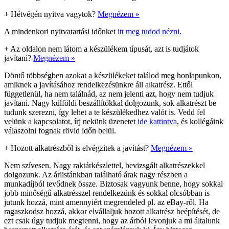
+
Hétvégén nyitva vagytok?
Megnézem »
A mindenkori nyitvatartási időnket
itt meg tudod nézni
.
+
Az oldalon nem látom a készülékem típusát, azt is tudjátok
javítani?
Megnézem »
Döntő többségben azokat a készülékeket találod meg honlapunkon,
amiknek a javításához rendelkezésünkre áll alkatrész. Ettől
függetlenül, ha nem találnád, az nem jelenti azt, hogy nem tudjuk
javítani. Nagy külföldi beszállítókkal dolgozunk, sok alkatrészt be
tudunk szerezni, így lehet a te készülékedhez valót is. Vedd fel
velünk a kapcsolatot, írj nekünk üzenetet
ide kattintva
, és kollégáink
válaszolni fognak rövid időn belül.
+
Hozott alkatrészből is elvégzitek a javítást?
Megnézem »
Nem szívesen. Nagy raktárkészlettel, bevizsgált alkatrészekkel
dolgozunk. Az árlistánkban található árak nagy részben a
munkadíjból tevődnek össze. Biztosak vagyunk benne, hogy sokkal
jobb minőségű alkatrésszel rendelkezünk és sokkal olcsóbban is
jutunk hozzá, mint amennyiért megrendeled pl. az eBay-ről. Ha
ragaszkodsz hozzá, akkor elvállaljuk hozott alkatrész beépítését, de
ezt csak úgy tudjuk megtenni, hogy az árból levonjuk a mi általunk