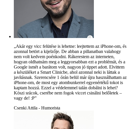
„Akár egy vicc felütése is lehetne: leejtettem az iPhone-om, és
azonnal betört a kijelzője. De abban a pillanatban valahogy
nem volt kedvem poénkodni. Rákerestem az interneten,
hogyan oldhatnám meg a leggyorsabban ezt a problémát, és a
Google ismét a barátom volt, nagyon jó tippet adott. Elvittem
a készüléket a Smart Clinicbe, ahol azonnal neki is láttak a
javításnak. Szerencsére 1 órán belül már újra használhattam az
iPhone-om, de most egy atombunkerrel egyenértékű tokot is
kaptam hozzá. Ezzel a védelemmel talán dobálni is lehet?
Köszi srácok, cserébe nem fogok viccet csinálni belőletek –
vagy de! :P”
Csenki Attila - Humorista