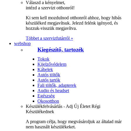
Válaszd a kényelmet,
intézd a szervizt otthonról!
Ki sem kell mozdulnod otthonról ahhoz, hogy hibás
készüléked megjavítsuk. Jelezd felénk igényed, és
hozzuk-visszük megjavítva.
Többet a szervizfutárról »
webshop
Kiegészítő, tartozék
Tokok
Kijelzővédelem
Kábelek
Autós töltők
Autós tartók
Fali töltők, adapterek
Audio és headset
Egészség
Okosotthon
Készülékfelvásárlás - Adj Új Életet Régi
Készülékednek
A program célja, hogy megvásároljuk az általad már
nem használt készülékeket.