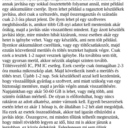
annak javítása egy sokkal összetettebb folyamat annál, mint például
egy akkumulátor cseréje. Ilyen lehet például a ragasztott készülékek
javítása, ahol csak a szétszedés, majd összeragasztás és száradás
csak 2-3 óra pluszt jelent. De ilyen lehet pl egy szoftveres
meghibásodás is, amikor több GB-nyi adatot kell mentenünk akár
órákig, majd a javítás után visszatölteni mindent. Egy ázott készülék
javítási ideje, mire minden hibát kizárunk, rossz esetben akár egy
hetet is igénybe vehet. Vagy egy készülék, ami nem tölt például.
Ilyenkor akkumulátort cserélünk, vagy egy töltőcsatlakozót, majd
ezután közvetlenül merülés és töltés teszteket hajtunk végre. Csak
ezek a tesztek 1-2 napot vesznek igénybe. Ha továbbra sem tölt,
vagy gyorsan merül, akkor nézzük alaplapi szinten tovább.
Töltésvezérlő IC, PM IC esetleg. Ezek cseréje csak önmagában 2-3
óra munka mikroszkóp alatt. Majd következik ismét a merülés és
töltés teszt. Újabb 1-2 nap. Sok készüléknél azzal kell kezdenünk,
hogy visszaállítjuk gyárilag a szoftvert, ami miatt szükség van egy
biztonsági mentésre, majd a javítás végén annak visszatöltésére.
Napjainkban egy akár 50-60 GB is lehet, vagy még több, ami
szintén órákban mérhető. De olyan is előfordulhat, hogy nincs
raktáron az adott alkatrész, amire várnunk kell. Egyedi beszerzések
esetén lehet ez akár 1 hónap is, de általában 1-2 hét alatt megoldjuk.
Ha ezek az esetek összeadódnak, akkor tud igazán elhúzódni a
javítás ideje. Összegezve, mi minden tőlünk telhetőt megteszünk,
hogy minél rövidebb legyen az idő, hisz mi is akkor járunk a
legjobban, ez közös érdekünk. Feleslegesen mi sem ülünk