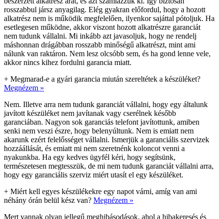
beszerzett alkatrész árát, és azt számlázzuk ki. Így biztosan
rosszabbul jársz anyagilag. Elég gyakran előfordul, hogy a hozott
alkatrész nem is működik megfelelően, ilyenkor sajáttal pótoljuk. Ha
esetlegesen működne, akkor viszont hozott alkatrészre garanciát
nem tudunk vállalni. Mi inkább azt javasoljuk, hogy ne rendelj
máshonnan drágábban rosszabb minőségű alkatrészt, mint ami
nálunk van raktáron. Nem lesz olcsóbb sem, és ha gond lenne vele,
akkor nincs kihez fordulni garancia miatt.
+
Megmarad-e a gyári garancia miután szereltétek a készüléket?
Megnézem »
Nem. Illetve arra nem tudunk garanciát vállalni, hogy egy általunk
javított készüléket nem javítanak vagy cserélnek később
garanciában. Nagyon sok garanciás telefont javítottunk, amiben
senki nem veszi észre, hogy belenyúltunk. Nem is emiatt nem
akarunk ezért felelősséget vállalni. Ismerjük a garanciális szervizek
hozzáállását, és emiatt mi nem szeretnénk koloncot venni a
nyakunkba. Ha egy kedves ügyfél kéri, hogy segítsünk,
természetesen megtesszük, de mi nem tudunk garanciát vállalni arra,
hogy egy garanciális szerviz miért utasít el egy készüléket.
+
Miért kell egyes készülékekre egy napot várni, amíg van ami
néhány órán belül kész van?
Megnézem »
Mert vannak olyan jellegű meghibásodások, ahol a hibakeresés és