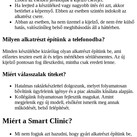
Ha leejted a készüléked vagy nagyobb ütés éri azt, akkor
betörhet a képernyő. Ebben az esetben szintén indokolt az
alkatrész csere.
Abban az esetben, ha nem üzemel a kijelző, de nem érte külső
hatás, valószínűleg belső meghibásodás áll a háttérben.
Milyen alkatrészt építünk a telefonodba?
Minden készülékbe kizárólag olyan alkatrészt építünk be, ami
előzetes teszten esett át és teljes mértékben sérülésmentes. Az új
kijelző pontosan fog illeszkedni, mintha csak eredeti lenne.
Miért válasszalak titeket?
Hatalmas raktárkészlettel dolgozunk, melyet folyamatosan
bővítünk ügyfeleink igénye és a piac aktuális kínálata alapján.
Kollégáink folyamatosan fejlesztik magukat. Amint
megjelenik egy új modell, elsőként ismerik meg annak
működését, belső felépítését.
Miért a Smart Clinic?
Mi nem fogjuk azt hazudni, hogy gyári alkatrészt építünk be,