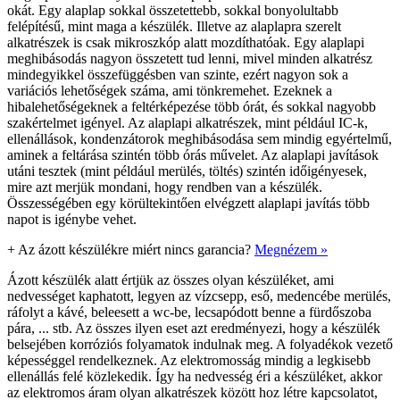
okát. Egy alaplap sokkal összetettebb, sokkal bonyolultabb
felépítésű, mint maga a készülék. Illetve az alaplapra szerelt
alkatrészek is csak mikroszkóp alatt mozdíthatóak. Egy alaplapi
meghibásodás nagyon összetett tud lenni, mivel minden alkatrész
mindegyikkel összefüggésben van szinte, ezért nagyon sok a
variációs lehetőségek száma, ami tönkremehet. Ezeknek a
hibalehetőségeknek a feltérképezése több órát, és sokkal nagyobb
szakértelmet igényel. Az alaplapi alkatrészek, mint például IC-k,
ellenállások, kondenzátorok meghibásodása sem mindig egyértelmű,
aminek a feltárása szintén több órás művelet. Az alaplapi javítások
utáni tesztek (mint például merülés, töltés) szintén időigényesek,
mire azt merjük mondani, hogy rendben van a készülék.
Összességében egy körültekintően elvégzett alaplapi javítás több
napot is igénybe vehet.
+
Az ázott készülékre miért nincs garancia?
Megnézem »
Ázott készülék alatt értjük az összes olyan készüléket, ami
nedvességet kaphatott, legyen az vízcsepp, eső, medencébe merülés,
ráfolyt a kávé, beleesett a wc-be, lecsapódott benne a fürdőszoba
pára, ... stb. Az összes ilyen eset azt eredményezi, hogy a készülék
belsejében korróziós folyamatok indulnak meg. A folyadékok vezető
képességgel rendelkeznek. Az elektromosság mindig a legkisebb
ellenállás felé közlekedik. Így ha nedvesség éri a készüléket, akkor
az elektromos áram olyan alkatrészek között hoz létre kapcsolatot,