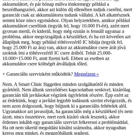
akkumulátort, és pár hónap múlva tönkremegy például a
beszédhangszóró, akkor azt külön díj ellenében tudjuk cserélni, mert
garanciát csak az akkumulátorra tudunk vállalni. A két alkatrésznek
semmi köze nincs egymáshoz. Olyan helyzetekben, amikor például
akkumulátort cserélünk (tegyük fel, hogy 10.000 Ft-ért), azért mert
gyorsan merül, és kiderül, hogy még ezután is fennáll ugyanaz a
probléma, akkor megvizsgáljuk a készüléket, és ha ezt követően azt
állapítjuk meg, hogy például töltésvezérlő IC hibája (tegyük fel,
hogy 25.000 Ft az ára) van, akkor az akkumulátor csere árát jóvá
szoktuk írni a töltésvezérlő IC csere árából. Tehát 25.000-
10.000=15.000 Ft, amit fizetni kell. Ebben az esetben az
akkumulátor csere költségét átvállaljuk tőled.
+
Garanciális szervizként működtök?
Megnézem »
Nem. A Smart Clinic független minden szolgáltatótól és minden
gyártótól. Nem állunk szerződéses kapcsolatban senkivel, kizárólag
garancián túli javításokat végzünk ügyfeleink részére. Épp ezért az
az érdekünk, hogy a javítást legjobb tudásunk szerint elvégezzük, és
nem azon dolgozunk, hogy bújjunk ki a garanciális feltételek alól.
Ugyanakkor azt javasoljuk, ha garanciális még a készüléked (és nem
ázott, nincs összetörve, mert ezek kizáró okok lesznek), akkor
érdemes inkább egy garanciális szervizt felkeresni a problémáddal.
Ha ott nem sikerül megoldást kínálni számodra, akkor nyugodtan
keress meg minket, és megpróbálunk segíteni.