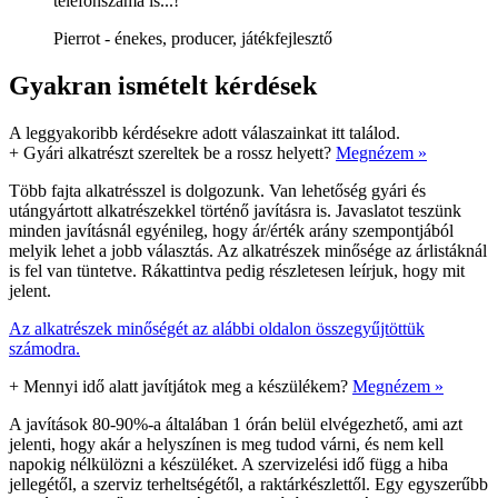
telefonszáma is...!"
Pierrot - énekes, producer, játékfejlesztő
Gyakran ismételt kérdések
A leggyakoribb kérdésekre adott válaszainkat itt találod.
+
Gyári alkatrészt szereltek be a rossz helyett?
Megnézem »
Több fajta alkatrésszel is dolgozunk. Van lehetőség gyári és
utángyártott alkatrészekkel történő javításra is. Javaslatot teszünk
minden javításnál egyénileg, hogy ár/érték arány szempontjából
melyik lehet a jobb választás. Az alkatrészek minősége az árlistáknál
is fel van tüntetve. Rákattintva pedig részletesen leírjuk, hogy mit
jelent.
Az alkatrészek minőségét az alábbi oldalon összegyűjtöttük
számodra.
+
Mennyi idő alatt javítjátok meg a készülékem?
Megnézem »
A javítások 80-90%-a általában 1 órán belül elvégezhető, ami azt
jelenti, hogy akár a helyszínen is meg tudod várni, és nem kell
napokig nélkülözni a készüléket. A szervizelési idő függ a hiba
jellegétől, a szerviz terheltségétől, a raktárkészlettől. Egy egyszerűbb