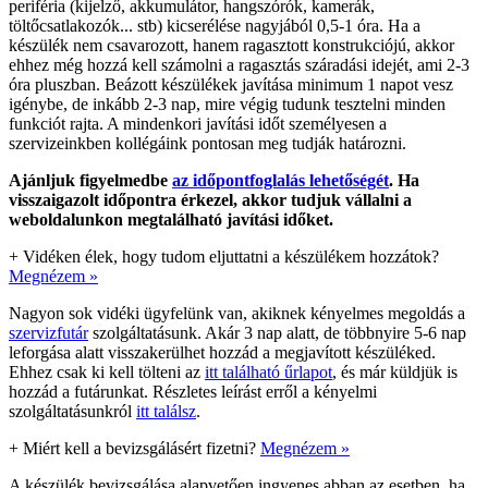
periféria (kijelző, akkumulátor, hangszórók, kamerák,
töltőcsatlakozók... stb) kicserélése nagyjából 0,5-1 óra. Ha a
készülék nem csavarozott, hanem ragasztott konstrukciójú, akkor
ehhez még hozzá kell számolni a ragasztás száradási idejét, ami 2-3
óra pluszban. Beázott készülékek javítása minimum 1 napot vesz
igénybe, de inkább 2-3 nap, mire végig tudunk tesztelni minden
funkciót rajta. A mindenkori javítási időt személyesen a
szervizeinkben kollégáink pontosan meg tudják határozni.
Ajánljuk figyelmedbe
az időpontfoglalás lehetőségét
. Ha
visszaigazolt időpontra érkezel, akkor tudjuk vállalni a
weboldalunkon megtalálható javítási időket.
+
Vidéken élek, hogy tudom eljuttatni a készülékem hozzátok?
Megnézem »
Nagyon sok vidéki ügyfelünk van, akiknek kényelmes megoldás a
szervizfutár
szolgáltatásunk. Akár 3 nap alatt, de többnyire 5-6 nap
leforgása alatt visszakerülhet hozzád a megjavított készüléked.
Ehhez csak ki kell tölteni az
itt található űrlapot
, és már küldjük is
hozzád a futárunkat. Részletes leírást erről a kényelmi
szolgáltatásunkról
itt találsz
.
+
Miért kell a bevizsgálásért fizetni?
Megnézem »
A készülék bevizsgálása alapvetően ingyenes abban az esetben, ha