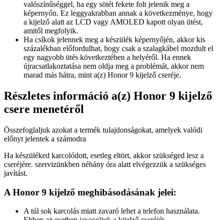
valószínűséggel, ha egy sötét fekete folt jelenik meg a
képernyőn. Ez leggyakrabban annak a következménye, hogy
a kijelző alatt az LCD vagy AMOLED kapott olyan ütést,
amitől megfolyik.
Ha csíkok jelennek meg a készülék képernyőjén, akkor kis
százalékban előfordulhat, hogy csak a szalagkábel mozdult el
egy nagyobb ütés következtében a helyéről. Ha ennek
újracsatlakoztatása nem oldja meg a problémát, akkor nem
marad más hátra, mint a(z) Honor 9 kijelző cseréje.
Részletes információ a(z) Honor 9 kijelző
csere menetéről
Összefoglaljuk azokat a termék tulajdonságokat, amelyek valódi
előnyt jelentek a számodra
Ha készüléked karcolódott, esetleg eltört, akkor szükséged lesz a
cseréjére. szervizünkben néhány óra alatt elvégezzük a szükséges
javítást.
A Honor 9 kijelző meghibásodásának jelei:
A túl sok karcolás miatt zavaró lehet a telefon használata.
Ebben az esetben javasoljuk a kijelző cseréjét.