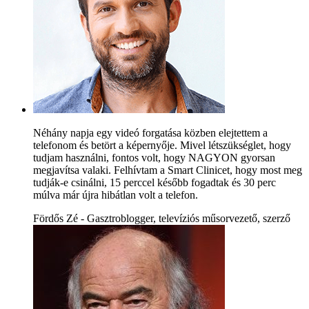
Néhány napja egy videó forgatása közben elejtettem a
telefonom és betört a képernyője. Mivel létszükséglet, hogy
tudjam használni, fontos volt, hogy NAGYON gyorsan
megjavítsa valaki. Felhívtam a Smart Clinicet, hogy most meg
tudják-e csinálni, 15 perccel később fogadtak és 30 perc
múlva már újra hibátlan volt a telefon.
Fördős Zé - Gasztroblogger, televíziós műsorvezető, szerző