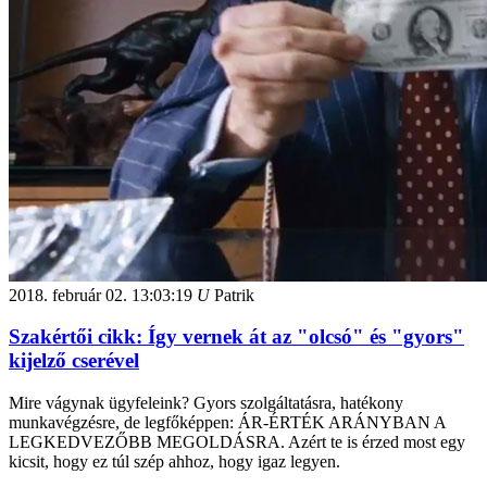
2018. február 02.
13:03:19
U
Patrik
Szakértői cikk: Így vernek át az "olcsó" és "gyors"
kijelző cserével
Mire vágynak ügyfeleink? Gyors szolgáltatásra, hatékony
munkavégzésre, de legfőképpen: ÁR-ÉRTÉK ARÁNYBAN A
LEGKEDVEZŐBB MEGOLDÁSRA. Azért te is érzed most egy
kicsit, hogy ez túl szép ahhoz, hogy igaz legyen.