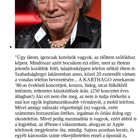
"Úgy látom, igencsak korelnök vagyok, az előttem szólókhoz
képest. Mindössze azért bocsátom ezt előre, mert az életem
jelentős korábbik felét, tulajdonképpen telefon nélkül éltem le.
Szabadsághegyi lakásomban anno, közel 20 esztendőt vártam
a vonalas telefon bevezetésére... A KARTHAGO zenekarom
’80-as évekbeli koncertjeit, koszos, hideg, utcai fülkékből
intéztem, rettenetes küszködések árán. (250 koncertet éves
átlagban!) Aki ezt nem élte meg, az nem is tudja értékelni a
mai kor egyik legfantasztikusabb vívmányát, a mobil telefont.
Mivel amúgy műszaki végzettségű (is) vagyok, ezért
számomra borzasztóan értékes, izgalmas és óriási dolog egy
okostelefon. Mivel pedig maximalista is vagyok, ezért abból is
a legjobbat, az iPhone-t választottam, ahogyan az Apple
telefonok megjelenése óta, mindig. Sajnos azonban leesés, és
egyéb károsodás szinte elkerülhetetlen ennél a típusnál is,