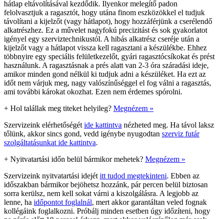
hátlap eltávolításával kezdődik. Ilyenkor melegítő padon
felolvasztjuk a ragasztót, hogy utána finom eszközökkel el tudjuk
távolítani a kijelzőt (vagy hátlapot), hogy hozzáférjünk a cserélendő
alkatrészhez. Ez a művelet nagyfokú precizitást és sok gyakorlatot
igényel egy szerviztechnikustól. A hibás alkatrész cseréje után a
kijelzőt vagy a hátlapot vissza kell ragasztani a készülékbe. Ehhez
többnyire egy speciális felületkezelőt, gyári ragasztócsíkokat és prést
használunk. A ragasztásnak a prés alatt van 2-3 óra száradási ideje,
amikor minden gond nélkül ki tudjuk adni a készüléket. Ha ezt az
időt nem várjuk meg, nagy valószínűséggel el fog válni a ragasztás,
ami további károkat okozhat. Ezen nem érdemes spórolni.
+
Hol talállak meg titeket helyileg?
Megnézem »
Szervizeink elérhetőségét
ide kattintva
nézheted meg. Ha távol laksz
tőlünk, akkor sincs gond, vedd igénybe nyugodtan
szerviz futár
szolgáltatásunkat ide kattintva
.
+
Nyitvatartási időn belül bármikor mehetek?
Megnézem »
Szervizeink nyitvatartási idejét
itt tudod megtekinteni
. Ebben az
időszakban bármikor bejöhetsz hozzánk, pár percen belül biztosan
sorra kerülsz, nem kell sokat várni a kiszolgálásra. A legjobb az
lenne, ha
időpontot foglalnál
, mert akkor garantáltan veled fognak
kollégáink foglalkozni. Próbálj minden esetben úgy időzíteni, hogy