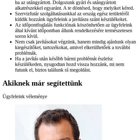
ha az utángyártott. Dolgozunk gyári és utángyártott
alkatrészekkel egyaránt. A te döntésed, hogy melyiket kéred.
Szervizfutár szolgáltatásunkkal az ország egész területéről
küldik hozzánk ügyfeleink a javításra szánt készülékeket.
Az időpontfoglalás funkciónak köszönhetően az ügyfeleink
által kívánt időpontban állunk rendelkezésére természetesen
soron kívül.
Nem csak javításokat végzünk, hanem mindig ajánlunk olyan
kiegészítőket, tartozékokat, amivel elkerülhetőek a további
problémák.
Ha a javítás után később bármi problémát észlelsz
készülékeden, nyugodtan hozd vissza hozzánk, mi nem
futunk el, biztos találunk rá megoldást.
Akiknek már segítettünk
Ügyfeleink véleménye