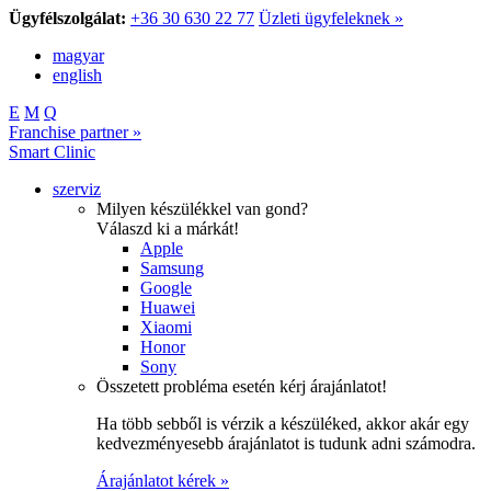
Ügyfélszolgálat:
+36 30 630 22 77
Üzleti ügyfeleknek »
magyar
english
E
M
Q
Franchise partner »
Smart Clinic
szerviz
Milyen készülékkel van gond?
Válaszd ki a márkát!
Apple
Samsung
Google
Huawei
Xiaomi
Honor
Sony
Összetett probléma esetén kérj árajánlatot!
Ha több sebből is vérzik a készüléked, akkor akár egy
kedvezményesebb árajánlatot is tudunk adni számodra.
Árajánlatot kérek »