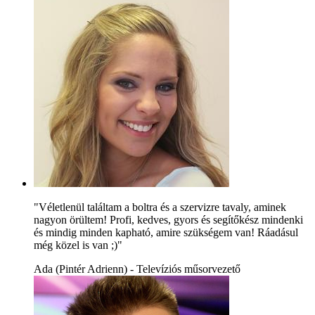
"Véletlenül találtam a boltra és a szervizre tavaly, aminek
nagyon örültem! Profi, kedves, gyors és segítőkész mindenki
és mindig minden kapható, amire szükségem van! Ráadásul
még közel is van ;)"
Ada (Pintér Adrienn) - Televíziós műsorvezető