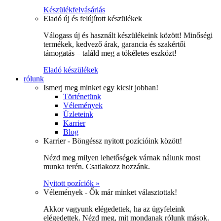
Készülékfelvásárlás
Eladó új és felújított készülékek
Válogass új és használt készülékeink között! Minőségi
termékek, kedvező árak, garancia és szakértői
támogatás – találd meg a tökéletes eszközt!
Eladó készülékek
rólunk
Ismerj meg minket egy kicsit jobban!
Történetünk
Vélemények
Üzleteink
Karrier
Blog
Karrier - Böngéssz nyitott pozícióink között!
Nézd meg milyen lehetőségek várnak nálunk most
munka terén. Csatlakozz hozzánk.
Nyitott pozíciók »
Vélemények - Ők már minket választottak!
Akkor vagyunk elégedettek, ha az ügyfeleink
elégedettek. Nézd meg, mit mondanak rólunk mások.