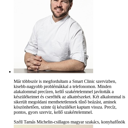
Már többször is megfordultam a Smart Clinic szervizben,
kisebb-nagyobb problémákkal a telefonomon. Minden
alakalommal precízen, kellő szakértelemmel javították a
készülékeimet és cserélték az alkatrészeket. Két alkalommal is
sikerült megoldani menthetetlennek tűnő beázást, aminek
köszönhetően, szinte új készüléket kaptam vissza. Precíz,
pontos, gyors szerviz, kellő szakértelemmel.
Széll Tamás Michelin-csillagos magyar szakács, konyhafőnök