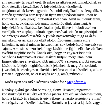
ami nem egy tervezett eset. Ilyenkor az alkatrészek túlműködnek és
tönkreteszik a készüléket. A folyadékkáros készülékek
tulajdonosainak kezét a gyártók és mobilszolgáltatók is elengedik. A
termék garanciája nem terjed ki ilyen meghibásodásokra, csak ha
kötöttek rá ilyen jellegű biztosítást korábban. Amit mi tudunk tenni,
hogy ezt az oxidációs folyamatot megpróbáljuk lelassítani. A
folyadékkáros alkatrészeket áttakarítjuk, illetve indokolt esetben
cseréljük. Az alaplapot ultrahangos mosóval szintén megtisztítjuk az
oxidrétegek döntő részétől. A javítás hatékonysága függ az ázás
mértékétől és az ázás óta eltelt időtől. Épp emiatt nincs előre
kalkulált ár, mivel minden helyzet más, sok befolyásoló tényező van
sajnos. Arra sincs biztosíték, hogy később ne jöjjön elő a készüléken
további meghibásodás. Ennek oka, hogy az egyszer beindult
oxidációs folyamatokat csak lassítani tudjuk, megállítani nem.
Ennek ellenére a javítások több mint 60%-a sikeres, a többi esetben
később is fellépő meghibásodások jelenhetnek meg. Azt szoktuk
javasolni, ha esetlegesen sikerül is feltámasztani a készüléket, akkor
járnak a legjobban, ha el is adják addig, amíg működik.
+
Miért ilyen sok idő a készülék száradása?
Megnézem »
Néhány gyártó (például Samsung, Sony, Huawei) ragasztott
konstrukciójú készülékeket dob a piacra. Ezekről azt érdemes tudni,
hogy a kijelző és a hátlap is egy vékony ragasztó réteggel (2-3 mm)
van rögzítve a készülék házához. Bármilyen javítás a kijelző, vagy a