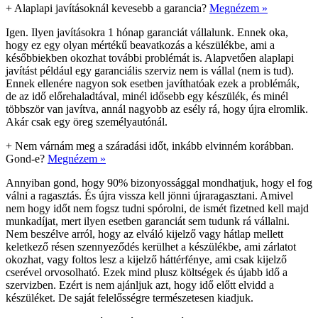
+
Alaplapi javításoknál kevesebb a garancia?
Megnézem »
Igen. Ilyen javításokra 1 hónap garanciát vállalunk. Ennek oka,
hogy ez egy olyan mértékű beavatkozás a készülékbe, ami a
későbbiekben okozhat további problémát is. Alapvetően alaplapi
javítást például egy garanciális szerviz nem is vállal (nem is tud).
Ennek ellenére nagyon sok esetben javíthatóak ezek a problémák,
de az idő előrehaladtával, minél idősebb egy készülék, és minél
többször van javítva, annál nagyobb az esély rá, hogy újra elromlik.
Akár csak egy öreg személyautónál.
+
Nem várnám meg a száradási időt, inkább elvinném korábban.
Gond-e?
Megnézem »
Annyiban gond, hogy 90% bizonyossággal mondhatjuk, hogy el fog
válni a ragasztás. És újra vissza kell jönni újraragasztani. Amivel
nem hogy időt nem fogsz tudni spórolni, de ismét fizetned kell majd
munkadíjat, mert ilyen esetben garanciát sem tudunk rá vállalni.
Nem beszélve arról, hogy az elváló kijelző vagy hátlap mellett
keletkező résen szennyeződés kerülhet a készülékbe, ami zárlatot
okozhat, vagy foltos lesz a kijelző háttérfénye, ami csak kijelző
cserével orvosolható. Ezek mind plusz költségek és újabb idő a
szervizben. Ezért is nem ajánljuk azt, hogy idő előtt elvidd a
készüléket. De saját felelősségre természetesen kiadjuk.