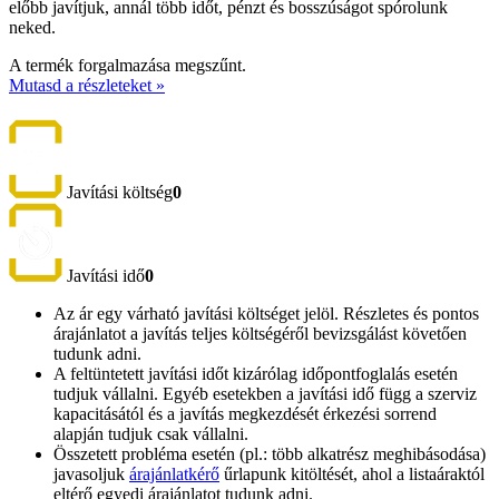
előbb javítjuk, annál több időt, pénzt és bosszúságot spórolunk
neked.
A termék forgalmazása megszűnt.
Mutasd a részleteket »
Javítási költség
0
Javítási idő
0
Az ár egy várható javítási költséget jelöl. Részletes és pontos
árajánlatot a javítás teljes költségéről bevizsgálást követően
tudunk adni.
A feltüntetett javítási időt kizárólag időpontfoglalás esetén
tudjuk vállalni. Egyéb esetekben a javítási idő függ a szerviz
kapacitásától és a javítás megkezdését érkezési sorrend
alapján tudjuk csak vállalni.
Összetett probléma esetén (pl.: több alkatrész meghibásodása)
javasoljuk
árajánlatkérő
űrlapunk kitöltését, ahol a listaáraktól
eltérő egyedi árajánlatot tudunk adni.