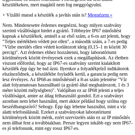
készülékeken, mert magától nem fog meggyógyulni.
+
Vízálló marad a készülék a javítás után is?
Megnézem »
Nem. Mindenesetre érdemes megnézni, hogy milyen szabvány
szerinti vízállóságot hirdet a gyártó. Többnyire IP67 minősítést
kapnak a készülékek, aminél a az első szám, a 6-os azt jelenti, hogy
"Teljes mértékben védett por ellen", a második szám, a 7-es pedig
"Vízbe merülés ellen védett korlátozott ideig (0,15–1 m között 30
percig)". Azt érdemes ehhez hozzátenni, hogy laboratóriumi
körülmények között érvényesek ezek a megállapítások. Az életben
viszont előfordul, hogy az IP67-es szabvány szerint kialakított
készülék épp úgy be tud ázni. Ilyenkor a folyadékjelző indikátorok
elszíneződnek, a készülékbe foyladék kerül, a garancia pedig nem
lesz érvényes. Az IP68-as minősítésnél a 8-as szám jelentése "Víz
alatt folyamatosan használható (a gyártó által meghatározott, 1 és 3
méter közötti mélységben)". Valójában ez az IP68 jelenti a teljes
vízállóságot, amire az átlag felhasználó gondol. Ezt a szabványt
azonban nem lehet használni, mert akkor például hogy szólna egy
beszédhangszóró? Sehogy. Épp úgy lehetne használni, mint a víz
alatti telefonálásnál. Ezeket a szabványokat laboratóriumi
körülmények között mérik, ezért szervizelés után ez az IP minősítés
nem állhat fent a továbbiakban. Persze legyen inkább egy nem IP67-
es jó telefonunk, mint egy rossz IP67-es.