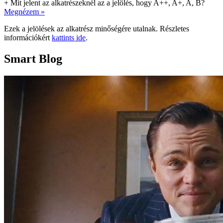
+
Mit jelent az alkatrészeknél az a jelölés, hogy A++, A+, A, B?
Megnézem »
Ezek a jelölések az alkatrész minőségére utalnak. Részletes
információkért
kattints ide
.
Smart Blog