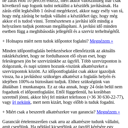
ne zárás előtt 10 perccel érkezz, mert akkor valószínűleg már csak
következő nap fogunk tudni nekiállni a készülék javításának. Ha
zárás előtt legkésőbb 1 órával megérkezel, akkor nagy esély van rá,
hogy még zárásig be tudjuk vállalni a készüléket úgy, hogy még
akkor el is tudod vinni. Természetesen a javítási időt mindig a
helyszínen tudjuk pontosan megállapítani. A javítási idő minden
esetben függ a meghibásodás jellegétől és a szerviz terheltségétől.
+
Holnapra miért nem tudok időpontot foglalni?
Megnézem »
Minden időpontfoglalás beérkezésekor ellenőrizzük az aktuális
raktárkészletet, hogy ne fordulhasson elő olyan eset, hogy
feleslegesen jön be szervizünkbe az ügyfél. Több szervizponton is
dolgozunk, és napi szinten hozunk-viszünk alkatrészeket a
szervizpontok között. Az időpontfoglalást csak akkor igazoljuk
vissza, ha a javításhoz szükséges alkatrészt a foglalás helyén és
idejében 100%-ra biztosítani tudjuk. Ehhez szükségünk van
általában 1 munkanapra. Ez az oka annak, hogy 24 órán belül nem
fogadunk el időpontfoglalást. Ettől függetlenül, ha korábban
szeretnél jönni, akkor hívj fel minket telefonon (+36 30 630-22-77),
vagy
írj nekünk
, mert nem kizárt, hogy előbb is tuduk fogadni.
+
Miért csak a beszerelt alkatrészekre van garancia?
Megnézem »
Garanciát értelemszerűen csak arra az alkatrészre tudunk vállalni,
amit cserélünk. Ha például kicserélünk az ügyfél kérésére egy