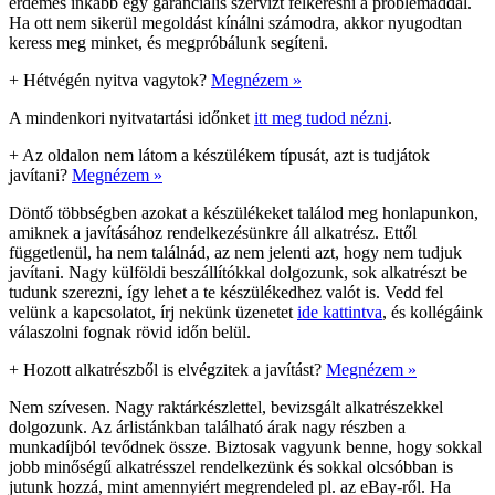
érdemes inkább egy garanciális szervizt felkeresni a problémáddal.
Ha ott nem sikerül megoldást kínálni számodra, akkor nyugodtan
keress meg minket, és megpróbálunk segíteni.
+
Hétvégén nyitva vagytok?
Megnézem »
A mindenkori nyitvatartási időnket
itt meg tudod nézni
.
+
Az oldalon nem látom a készülékem típusát, azt is tudjátok
javítani?
Megnézem »
Döntő többségben azokat a készülékeket találod meg honlapunkon,
amiknek a javításához rendelkezésünkre áll alkatrész. Ettől
függetlenül, ha nem találnád, az nem jelenti azt, hogy nem tudjuk
javítani. Nagy külföldi beszállítókkal dolgozunk, sok alkatrészt be
tudunk szerezni, így lehet a te készülékedhez valót is. Vedd fel
velünk a kapcsolatot, írj nekünk üzenetet
ide kattintva
, és kollégáink
válaszolni fognak rövid időn belül.
+
Hozott alkatrészből is elvégzitek a javítást?
Megnézem »
Nem szívesen. Nagy raktárkészlettel, bevizsgált alkatrészekkel
dolgozunk. Az árlistánkban található árak nagy részben a
munkadíjból tevődnek össze. Biztosak vagyunk benne, hogy sokkal
jobb minőségű alkatrésszel rendelkezünk és sokkal olcsóbban is
jutunk hozzá, mint amennyiért megrendeled pl. az eBay-ről. Ha