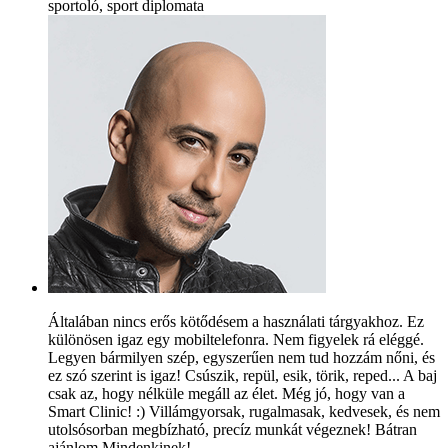
sportoló, sport diplomata
Általában nincs erős kötődésem a használati tárgyakhoz. Ez
különösen igaz egy mobiltelefonra. Nem figyelek rá eléggé.
Legyen bármilyen szép, egyszerűen nem tud hozzám nőni, és
ez szó szerint is igaz! Csúszik, repül, esik, törik, reped... A baj
csak az, hogy nélküle megáll az élet. Még jó, hogy van a
Smart Clinic! :) Villámgyorsak, rugalmasak, kedvesek, és nem
utolsósorban megbízható, precíz munkát végeznek! Bátran
ajánlom Mindenkinek!