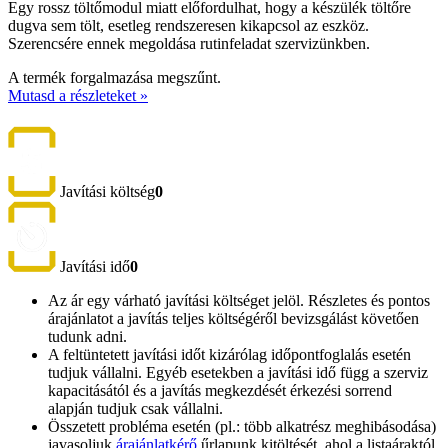
Egy rossz töltőmodul miatt előfordulhat, hogy a készülék töltőre
dugva sem tölt, esetleg rendszeresen kikapcsol az eszköz.
Szerencsére ennek megoldása rutinfeladat szervizünkben.
A termék forgalmazása megszűnt.
Mutasd a részleteket »
Javítási költség
0
Javítási idő
0
Az ár egy várható javítási költséget jelöl. Részletes és pontos
árajánlatot a javítás teljes költségéről bevizsgálást követően
tudunk adni.
A feltüntetett javítási időt kizárólag időpontfoglalás esetén
tudjuk vállalni. Egyéb esetekben a javítási idő függ a szerviz
kapacitásától és a javítás megkezdését érkezési sorrend
alapján tudjuk csak vállalni.
Összetett probléma esetén (pl.: több alkatrész meghibásodása)
javasoljuk
árajánlatkérő
űrlapunk kitöltését, ahol a listaáraktól