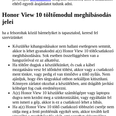
eltérő egyedi árajánlatot tudunk adni.
Honor View 10 töltőmodul meghibásodás
jelei
ha a felsoroltak közül bármelyiket is tapasztalod, keresd fel
szervizünket
Készüléke kihangosításakor nem hallani esetlegesen semmit,
akkor is lehet gyanakodni a(z) Honor View 10 töltőcsatlakozó
meghibásodására. Sok esetben összefüggésben van a
hangszóróval ez az alkatrész.
Ha töltőre dugjuk a készülékünket, és csak a kábel
mozgatására vesz fel időnként töltést, akkor vagy a csatlakozó
ment tönkre, vagy pedig el van tömődve a töltő nyílás. Nem
ajánljuk, hogy éles tárgyakkal otthon nekiálljon kitisztítani.
Könnyen zárlatot okozhat a készülékben, ami drágább javítási
költséget fog csak eredményezni.
A(z) Honor View 10 készüléke számítógépre vagy laptopra
dugva nem kezdni meg a szinkronizálást, vagy egyáltalán fel
sem ismeri a gép, akkor is ez a csatlakozó lehet a hibás.
Ha a(z) Honor View 10 töltő csatlakozó többszöri cseréje nem
oldja meg a fenti problémák egyikét sem, akkor tovább kell