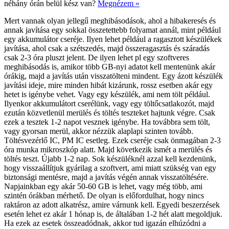
néhány órán belül kész van?
Megnézem »
Mert vannak olyan jellegű meghibásodások, ahol a hibakeresés és
annak javítása egy sokkal összetettebb folyamat annál, mint például
egy akkumulátor cseréje. Ilyen lehet például a ragasztott készülékek
javítása, ahol csak a szétszedés, majd összeragasztás és száradás
csak 2-3 óra pluszt jelent. De ilyen lehet pl egy szoftveres
meghibásodás is, amikor több GB-nyi adatot kell mentenünk akár
órákig, majd a javítás után visszatölteni mindent. Egy ázott készülék
javítási ideje, mire minden hibát kizárunk, rossz esetben akár egy
hetet is igénybe vehet. Vagy egy készülék, ami nem tölt például.
Ilyenkor akkumulátort cserélünk, vagy egy töltőcsatlakozót, majd
ezután közvetlenül merülés és töltés teszteket hajtunk végre. Csak
ezek a tesztek 1-2 napot vesznek igénybe. Ha továbbra sem tölt,
vagy gyorsan merül, akkor nézzük alaplapi szinten tovább.
Töltésvezérlő IC, PM IC esetleg. Ezek cseréje csak önmagában 2-3
óra munka mikroszkóp alatt. Majd következik ismét a merülés és
töltés teszt. Újabb 1-2 nap. Sok készüléknél azzal kell kezdenünk,
hogy visszaállítjuk gyárilag a szoftvert, ami miatt szükség van egy
biztonsági mentésre, majd a javítás végén annak visszatöltésére.
Napjainkban egy akár 50-60 GB is lehet, vagy még több, ami
szintén órákban mérhető. De olyan is előfordulhat, hogy nincs
raktáron az adott alkatrész, amire várnunk kell. Egyedi beszerzések
esetén lehet ez akár 1 hónap is, de általában 1-2 hét alatt megoldjuk.
Ha ezek az esetek összeadódnak, akkor tud igazán elhúzódni a