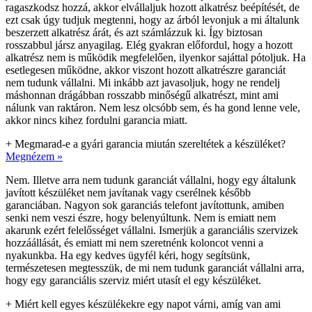
ragaszkodsz hozzá, akkor elvállaljuk hozott alkatrész beépítését, de
ezt csak úgy tudjuk megtenni, hogy az árból levonjuk a mi általunk
beszerzett alkatrész árát, és azt számlázzuk ki. Így biztosan
rosszabbul jársz anyagilag. Elég gyakran előfordul, hogy a hozott
alkatrész nem is működik megfelelően, ilyenkor sajáttal pótoljuk. Ha
esetlegesen működne, akkor viszont hozott alkatrészre garanciát
nem tudunk vállalni. Mi inkább azt javasoljuk, hogy ne rendelj
máshonnan drágábban rosszabb minőségű alkatrészt, mint ami
nálunk van raktáron. Nem lesz olcsóbb sem, és ha gond lenne vele,
akkor nincs kihez fordulni garancia miatt.
+
Megmarad-e a gyári garancia miután szereltétek a készüléket?
Megnézem »
Nem. Illetve arra nem tudunk garanciát vállalni, hogy egy általunk
javított készüléket nem javítanak vagy cserélnek később
garanciában. Nagyon sok garanciás telefont javítottunk, amiben
senki nem veszi észre, hogy belenyúltunk. Nem is emiatt nem
akarunk ezért felelősséget vállalni. Ismerjük a garanciális szervizek
hozzáállását, és emiatt mi nem szeretnénk koloncot venni a
nyakunkba. Ha egy kedves ügyfél kéri, hogy segítsünk,
természetesen megtesszük, de mi nem tudunk garanciát vállalni arra,
hogy egy garanciális szerviz miért utasít el egy készüléket.
+
Miért kell egyes készülékekre egy napot várni, amíg van ami