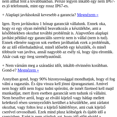
nem állhat fent a továbbiakban. Persze legyen inkább egy nem IP67-
es jó telefonunk, mint egy rossz IP67-es.
+
Alaplapi javításoknál kevesebb a garancia?
Megnézem »
Igen. Ilyen javításokra 1 hónap garanciát vállalunk. Ennek oka,
hogy ez egy olyan mértékű beavatkozás a készülékbe, ami a
későbbiekben okozhat további problémát is. Alapvetően alaplapi
javítást például egy garanciális szerviz nem is vállal (nem is tud).
Ennek ellenére nagyon sok esetben javíthatóak ezek a problémák,
de az idő előrehaladtával, minél idősebb egy készülék, és minél
többször van javítva, annál nagyobb az esély rá, hogy újra elromlik.
Akár csak egy öreg személyautónál.
+
Nem várnám meg a száradási időt, inkább elvinném korábban.
Gond-e?
Megnézem »
Annyiban gond, hogy 90% bizonyossággal mondhatjuk, hogy el fog
válni a ragasztás. És újra vissza kell jönni újraragasztani. Amivel
nem hogy időt nem fogsz tudni spórolni, de ismét fizetned kell majd
munkadíjat, mert ilyen esetben garanciát sem tudunk rá vállalni.
Nem beszélve arról, hogy az elváló kijelző vagy hátlap mellett
keletkező résen szennyeződés kerülhet a készülékbe, ami zárlatot
okozhat, vagy foltos lesz a kijelző háttérfénye, ami csak kijelző
cserével orvosolható. Ezek mind plusz költségek és újabb idő a
szervizben. Ezért is nem ajánljuk azt, hogy idő előtt elvidd a