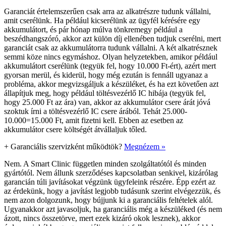
Garanciát értelemszerűen csak arra az alkatrészre tudunk vállalni,
amit cserélünk. Ha például kicserélünk az ügyfél kérésére egy
akkumulátort, és pár hónap múlva tönkremegy például a
beszédhangszóró, akkor azt külön díj ellenében tudjuk cserélni, mert
garanciát csak az akkumulátorra tudunk vállalni. A két alkatrésznek
semmi köze nincs egymáshoz. Olyan helyzetekben, amikor például
akkumulátort cserélünk (tegyük fel, hogy 10.000 Ft-ért), azért mert
gyorsan merül, és kiderül, hogy még ezután is fennáll ugyanaz a
probléma, akkor megvizsgáljuk a készüléket, és ha ezt követően azt
állapítjuk meg, hogy például töltésvezérlő IC hibája (tegyük fel,
hogy 25.000 Ft az ára) van, akkor az akkumulátor csere árát jóvá
szoktuk írni a töltésvezérlő IC csere árából. Tehát 25.000-
10.000=15.000 Ft, amit fizetni kell. Ebben az esetben az
akkumulátor csere költségét átvállaljuk tőled.
+
Garanciális szervizként működtök?
Megnézem »
Nem. A Smart Clinic független minden szolgáltatótól és minden
gyártótól. Nem állunk szerződéses kapcsolatban senkivel, kizárólag
garancián túli javításokat végzünk ügyfeleink részére. Épp ezért az
az érdekünk, hogy a javítást legjobb tudásunk szerint elvégezzük, és
nem azon dolgozunk, hogy bújjunk ki a garanciális feltételek alól.
Ugyanakkor azt javasoljuk, ha garanciális még a készüléked (és nem
ázott, nincs összetörve, mert ezek kizáró okok lesznek), akkor