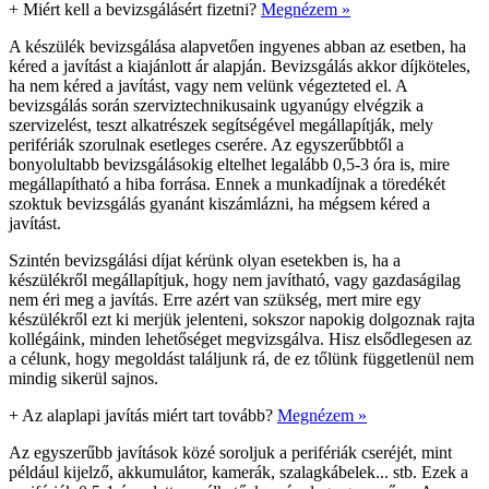
+
Miért kell a bevizsgálásért fizetni?
Megnézem »
A készülék bevizsgálása alapvetően ingyenes abban az esetben, ha
kéred a javítást a kiajánlott ár alapján. Bevizsgálás akkor díjköteles,
ha nem kéred a javítást, vagy nem velünk végezteted el. A
bevizsgálás során szerviztechnikusaink ugyanúgy elvégzik a
szervizelést, teszt alkatrészek segítségével megállapítják, mely
perifériák szorulnak esetleges cserére. Az egyszerűbbtől a
bonyolultabb bevizsgálásokig eltelhet legalább 0,5-3 óra is, mire
megállapítható a hiba forrása. Ennek a munkadíjnak a töredékét
szoktuk bevizsgálás gyanánt kiszámlázni, ha mégsem kéred a
javítást.
Szintén bevizsgálási díjat kérünk olyan esetekben is, ha a
készülékről megállapítjuk, hogy nem javítható, vagy gazdaságilag
nem éri meg a javítás. Erre azért van szükség, mert mire egy
készülékről ezt ki merjük jelenteni, sokszor napokig dolgoznak rajta
kollégáink, minden lehetőséget megvizsgálva. Hisz elsődlegesen az
a célunk, hogy megoldást találjunk rá, de ez tőlünk függetlenül nem
mindig sikerül sajnos.
+
Az alaplapi javítás miért tart tovább?
Megnézem »
Az egyszerűbb javítások közé soroljuk a perifériák cseréjét, mint
például kijelző, akkumulátor, kamerák, szalagkábelek... stb. Ezek a