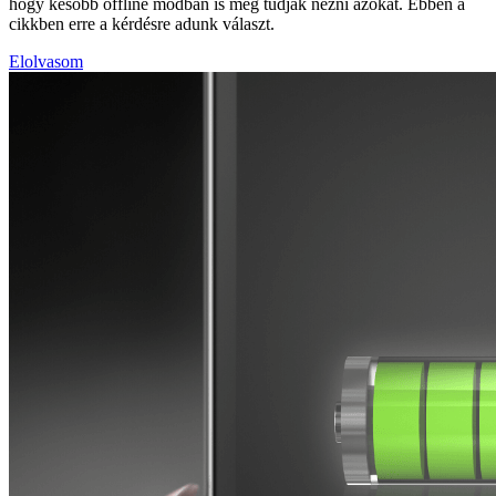
hogy később offline módban is meg tudják nézni azokat. Ebben a
cikkben erre a kérdésre adunk választ.
Elolvasom