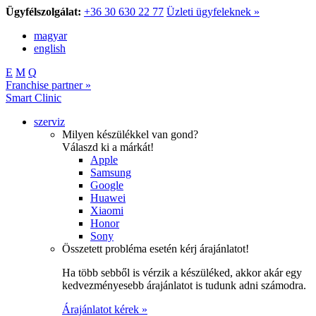
Ügyfélszolgálat:
+36 30 630 22 77
Üzleti ügyfeleknek »
magyar
english
E
M
Q
Franchise partner »
Smart Clinic
szerviz
Milyen készülékkel van gond?
Válaszd ki a márkát!
Apple
Samsung
Google
Huawei
Xiaomi
Honor
Sony
Összetett probléma esetén kérj árajánlatot!
Ha több sebből is vérzik a készüléked, akkor akár egy
kedvezményesebb árajánlatot is tudunk adni számodra.
Árajánlatot kérek »