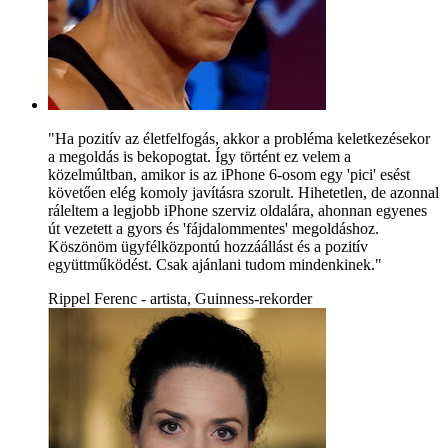
"Ha pozitív az életfelfogás, akkor a probléma keletkezésekor
a megoldás is bekopogtat. Így történt ez velem a
közelmúltban, amikor is az iPhone 6-osom egy 'pici' esést
követően elég komoly javításra szorult. Hihetetlen, de azonnal
ráleltem a legjobb iPhone szerviz oldalára, ahonnan egyenes
út vezetett a gyors és 'fájdalommentes' megoldáshoz.
Köszönöm ügyfélközpontú hozzáállást és a pozitív
együttműködést. Csak ajánlani tudom mindenkinek."
Rippel Ferenc - artista, Guinness-rekorder