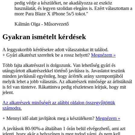
pedig védje a készüléket, ne akadályozza az eszköz
használatát, és legyen szolidan elegáns is. Ezért választottam a
more Para Blaze X iPhone 5s/5 tokot."
Kálmán Olga - Műsorvezető
Gyakran ismételt kérdések
A leggyakoribb kérdésekre adott válaszainkat itt találod.
+
Gyári alkatrészt szereltek be a rossz helyett?
Megnézem »
Több fajta alkatrésszel is dolgozunk. Van lehetőség gyári és
utángyártott alkatrészekkel történő javításra is. Javaslatot teszünk
minden javításnál egyénileg, hogy ár/érték arány szempontjából
melyik lehet a jobb választás. Az alkatrészek minősége az árlistáknál
is fel van tüntetve. Rákattintva pedig részletesen leírjuk, hogy mit
jelent.
Az alkatrészek minőségét az alábbi oldalon összegyűjtöttük
számodra.
+
Mennyi idő alatt javítjátok meg a készülékem?
Megnézem »
A javítások 80-90%-a általában 1 órán belül elvégezhető, ami azt
jelenti, hogy akár a helyszínen is meg tudod várni, és nem kell