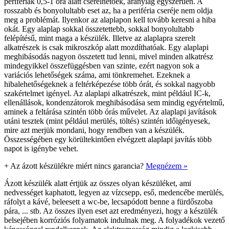
perifériák 0,5-1 óra alatt cserélhetőek, aránylag egyszerűen. A
rosszabb és bonyolultabb eset az, ha a periféria cseréje nem oldja
meg a problémát. Ilyenkor az alaplapon kell tovább keresni a hiba
okát. Egy alaplap sokkal összetettebb, sokkal bonyolultabb
felépítésű, mint maga a készülék. Illetve az alaplapra szerelt
alkatrészek is csak mikroszkóp alatt mozdíthatóak. Egy alaplapi
meghibásodás nagyon összetett tud lenni, mivel minden alkatrész
mindegyikkel összefüggésben van szinte, ezért nagyon sok a
variációs lehetőségek száma, ami tönkremehet. Ezeknek a
hibalehetőségeknek a feltérképezése több órát, és sokkal nagyobb
szakértelmet igényel. Az alaplapi alkatrészek, mint például IC-k,
ellenállások, kondenzátorok meghibásodása sem mindig egyértelmű,
aminek a feltárása szintén több órás művelet. Az alaplapi javítások
utáni tesztek (mint például merülés, töltés) szintén időigényesek,
mire azt merjük mondani, hogy rendben van a készülék.
Összességében egy körültekintően elvégzett alaplapi javítás több
napot is igénybe vehet.
+
Az ázott készülékre miért nincs garancia?
Megnézem »
Ázott készülék alatt értjük az összes olyan készüléket, ami
nedvességet kaphatott, legyen az vízcsepp, eső, medencébe merülés,
ráfolyt a kávé, beleesett a wc-be, lecsapódott benne a fürdőszoba
pára, ... stb. Az összes ilyen eset azt eredményezi, hogy a készülék
belsejében korróziós folyamatok indulnak meg. A folyadékok vezető