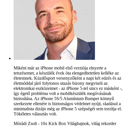
Miként már az iPhone mobil első verziója elnyerte a
tetszésemet, a készülék évek óta elengedhetetlen kelléke az
életemnek. Küzdősport versenyzőként a napi két edzés és az
életmóddal járó folytonos utazás bizony megviseli az
elektronikai eszközeimet - az iPhone 5-tel sincs ez másként -,
így égető probléma volt a mobilkészülék megóvásának
biztosítása. Az iPhone 5S/5 Alumínium Bumper könnyű
szerkezete ellenére is biztonságos védelmet nyújt, ráadásul a
minimalista dizájn még az iPhone 5 szépségét sem torzítja el.
Tökéletes választás volt.
Mórádi Zsolt - 10x Kick Box Világbajnok, világ rekorder