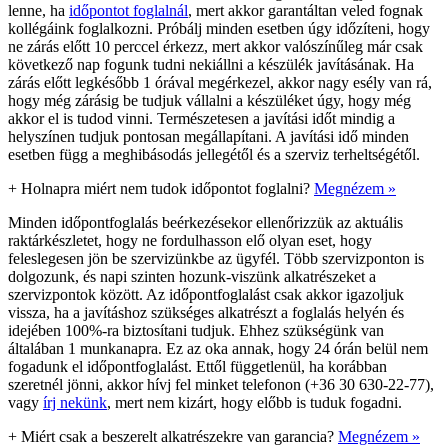
lenne, ha
időpontot foglalnál
, mert akkor garantáltan veled fognak
kollégáink foglalkozni. Próbálj minden esetben úgy időzíteni, hogy
ne zárás előtt 10 perccel érkezz, mert akkor valószínűleg már csak
következő nap fogunk tudni nekiállni a készülék javításának. Ha
zárás előtt legkésőbb 1 órával megérkezel, akkor nagy esély van rá,
hogy még zárásig be tudjuk vállalni a készüléket úgy, hogy még
akkor el is tudod vinni. Természetesen a javítási időt mindig a
helyszínen tudjuk pontosan megállapítani. A javítási idő minden
esetben függ a meghibásodás jellegétől és a szerviz terheltségétől.
+
Holnapra miért nem tudok időpontot foglalni?
Megnézem »
Minden időpontfoglalás beérkezésekor ellenőrizzük az aktuális
raktárkészletet, hogy ne fordulhasson elő olyan eset, hogy
feleslegesen jön be szervizünkbe az ügyfél. Több szervizponton is
dolgozunk, és napi szinten hozunk-viszünk alkatrészeket a
szervizpontok között. Az időpontfoglalást csak akkor igazoljuk
vissza, ha a javításhoz szükséges alkatrészt a foglalás helyén és
idejében 100%-ra biztosítani tudjuk. Ehhez szükségünk van
általában 1 munkanapra. Ez az oka annak, hogy 24 órán belül nem
fogadunk el időpontfoglalást. Ettől függetlenül, ha korábban
szeretnél jönni, akkor hívj fel minket telefonon (+36 30 630-22-77),
vagy
írj nekünk
, mert nem kizárt, hogy előbb is tuduk fogadni.
+
Miért csak a beszerelt alkatrészekre van garancia?
Megnézem »