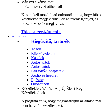
Válaszd a kényelmet,
intézd a szervizt otthonról!
Ki sem kell mozdulnod otthonról ahhoz, hogy hibás
készüléked megjavítsuk. Jelezd felénk igényed, és
hozzuk-visszük megjavítva.
Többet a szervizfutárról »
webshop
Kiegészítő, tartozék
Tokok
Kijelzővédelem
Kábelek
Autós töltők
Autós tartók
Fali töltők, adapterek
Audio és headset
Egészség
Okosotthon
Készülékfelvásárlás - Adj Új Életet Régi
Készülékednek
A program célja, hogy megvásároljuk az általad már
nem használt készülékeket.