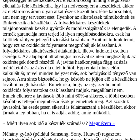
képességgel rendelkeznek. Az elektromosság mindig a legkisebb
ellenállás felé közlekedik. Így ha nedvesség éri a készüléket, akkor
az elektromos áram olyan alkatrészek között hoz létre kapcsolatot,
ami nem egy tervezett eset. Ilyenkor az alkatrészek túlműködnek és
tönkreteszik a készüléket. A folyadékkáros készülékek
tulajdonosainak kezét a gyártók és mobilszolgáltatók is elengedik. A
termék garanciája nem terjed ki ilyen meghibásodásokra, csak ha
kötöttek rá ilyen jellegű biztosítást korábban. Amit mi tudunk tenni,
hogy ezt az oxidációs folyamatot megpróbáljuk lelassítani. A
folyadékkáros alkatrészeket áttakarítjuk, illetve indokolt esetben
cseréljük. Az alaplapot ultrahangos mosóval szintén megtisztítjuk az
oxidrétegek döntő részétől. A javítás hatékonysága függ az ázás
mértékétől és az ázás óta eltelt időtől. Épp emiatt nincs előre
kalkulált ár, mivel minden helyzet más, sok befolyásoló tényező van
sajnos. Arra sincs biztosíték, hogy később ne jöjjön elő a készüléken
további meghibásodás. Ennek oka, hogy az egyszer beindult
oxidációs folyamatokat csak lassítani tudjuk, megállítani nem.
Ennek ellenére a javítások több mint 60%-a sikeres, a többi esetben
később is fellépő meghibásodások jelenhetnek meg. Azt szoktuk
javasolni, ha esetlegesen sikerül is feltámasztani a készüléket, akkor
járnak a legjobban, ha el is adják addig, amíg működik.
+
Miért ilyen sok idő a készülék száradása?
Megnézem »
Néhány gyártó (például Samsung, Sony, Huawei) ragasztott
konstrukciójú készülékeket dob a piacra. Ezekről azt érdemes tudni,