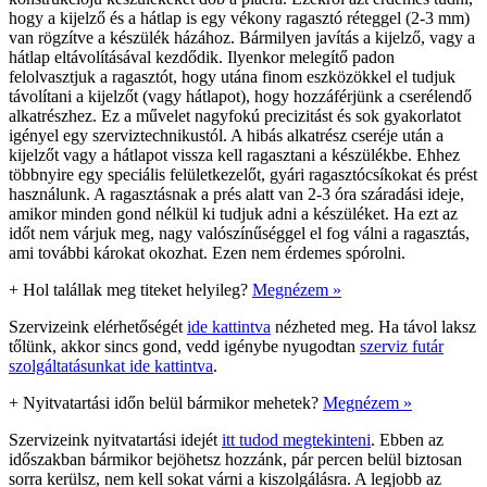
hogy a kijelző és a hátlap is egy vékony ragasztó réteggel (2-3 mm)
van rögzítve a készülék házához. Bármilyen javítás a kijelző, vagy a
hátlap eltávolításával kezdődik. Ilyenkor melegítő padon
felolvasztjuk a ragasztót, hogy utána finom eszközökkel el tudjuk
távolítani a kijelzőt (vagy hátlapot), hogy hozzáférjünk a cserélendő
alkatrészhez. Ez a művelet nagyfokú precizitást és sok gyakorlatot
igényel egy szerviztechnikustól. A hibás alkatrész cseréje után a
kijelzőt vagy a hátlapot vissza kell ragasztani a készülékbe. Ehhez
többnyire egy speciális felületkezelőt, gyári ragasztócsíkokat és prést
használunk. A ragasztásnak a prés alatt van 2-3 óra száradási ideje,
amikor minden gond nélkül ki tudjuk adni a készüléket. Ha ezt az
időt nem várjuk meg, nagy valószínűséggel el fog válni a ragasztás,
ami további károkat okozhat. Ezen nem érdemes spórolni.
+
Hol talállak meg titeket helyileg?
Megnézem »
Szervizeink elérhetőségét
ide kattintva
nézheted meg. Ha távol laksz
tőlünk, akkor sincs gond, vedd igénybe nyugodtan
szerviz futár
szolgáltatásunkat ide kattintva
.
+
Nyitvatartási időn belül bármikor mehetek?
Megnézem »
Szervizeink nyitvatartási idejét
itt tudod megtekinteni
. Ebben az
időszakban bármikor bejöhetsz hozzánk, pár percen belül biztosan
sorra kerülsz, nem kell sokat várni a kiszolgálásra. A legjobb az