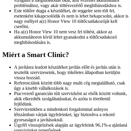
vizsgálni a meghibásodás okát, ami vezethet akkumulátor
problémához, vagy akár töltésvezérlő meghibásodáshoz is.
Este töltőre dugja a készüléket, de reggelre sem tölt fel,
esetenként kikapcsolódik és nem is lehet bekapcsolni, akkor is
nagy eséllyel a(z) Honor View 10 töltőcsatlakozóját kell
cserélni.
Ha a(z) Honor View 10 nem vesz fel töltést, akkor az
akkumulátoron kívül lehet gyanakodni a töltőcsatlakozó
meghibásodására is.
Miért a Smart Clinic?
A javításra leadott készüléket javítás előtt és javítás után is
tesztelik szervizeseink, hogy tökéletes állapotban kerüljön
vissza hozzád.
Referenciáink között több nagy multi cég megtalálható, csak
úgy a kisebb vállalkozások is.
Piacvezető garancián túli szervizként az elsők között voltunk,
akik elkezdték szolgáltatásukat, és azóta is töretlenül
fejlődünk.
Szervizeinkben a mindenkori forgalommal arányos
létszámban várjuk ügyfeleinket, így biztosítva a rekord
gyorsaságot a javításoknál.
Ügyfél visszajelzések alapján az ügyfeleink 96,1%-a ajánlaná
szervizünket ismerősének.