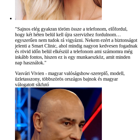
"Sajnos elég gyakran töröm össze a telefonom, előfordul,
hogy két héten belül kell újra szervizhez fordulnom…
egyszerűen nem tudok rá vigyázni. Nekem ezért a biztonságot
jelenti a Smart Clinic, ahol mindig nagyon kedvesen fogadnak
és rövid időn belül elkészül a telefonom ami számomra még
inkább fontos, hiszen ez is egy munkaeszköz, amit minden
nap használok."
Vasvári Vivien - magyar valóságshow-szereplő, modell,
üzletasszony, többszörös országos bajnok és magyar
válogatott síkfutó