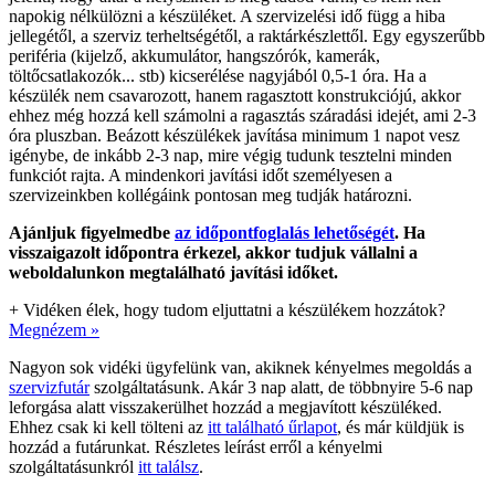
napokig nélkülözni a készüléket. A szervizelési idő függ a hiba
jellegétől, a szerviz terheltségétől, a raktárkészlettől. Egy egyszerűbb
periféria (kijelző, akkumulátor, hangszórók, kamerák,
töltőcsatlakozók... stb) kicserélése nagyjából 0,5-1 óra. Ha a
készülék nem csavarozott, hanem ragasztott konstrukciójú, akkor
ehhez még hozzá kell számolni a ragasztás száradási idejét, ami 2-3
óra pluszban. Beázott készülékek javítása minimum 1 napot vesz
igénybe, de inkább 2-3 nap, mire végig tudunk tesztelni minden
funkciót rajta. A mindenkori javítási időt személyesen a
szervizeinkben kollégáink pontosan meg tudják határozni.
Ajánljuk figyelmedbe
az időpontfoglalás lehetőségét
. Ha
visszaigazolt időpontra érkezel, akkor tudjuk vállalni a
weboldalunkon megtalálható javítási időket.
+
Vidéken élek, hogy tudom eljuttatni a készülékem hozzátok?
Megnézem »
Nagyon sok vidéki ügyfelünk van, akiknek kényelmes megoldás a
szervizfutár
szolgáltatásunk. Akár 3 nap alatt, de többnyire 5-6 nap
leforgása alatt visszakerülhet hozzád a megjavított készüléked.
Ehhez csak ki kell tölteni az
itt található űrlapot
, és már küldjük is
hozzád a futárunkat. Részletes leírást erről a kényelmi
szolgáltatásunkról
itt találsz
.