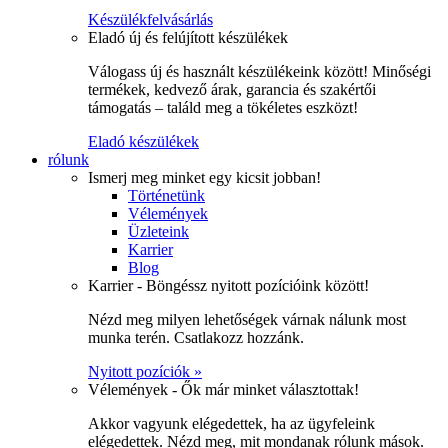
Készülékfelvásárlás
Eladó új és felújított készülékek
Válogass új és használt készülékeink között! Minőségi
termékek, kedvező árak, garancia és szakértői
támogatás – találd meg a tökéletes eszközt!
Eladó készülékek
rólunk
Ismerj meg minket egy kicsit jobban!
Történetünk
Vélemények
Üzleteink
Karrier
Blog
Karrier - Böngéssz nyitott pozícióink között!
Nézd meg milyen lehetőségek várnak nálunk most
munka terén. Csatlakozz hozzánk.
Nyitott pozíciók »
Vélemények - Ők már minket választottak!
Akkor vagyunk elégedettek, ha az ügyfeleink
elégedettek. Nézd meg, mit mondanak rólunk mások.