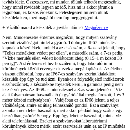
javítás ideje. Összegezve, mi minden tőlünk telhetőt megteszünk,
hogy minél rövidebb legyen az idő, hisz mi is akkor járunk a
legjobban, ez közös érdekünk. Feleslegesen mi sem ülünk
készülékeken, mert magától nem fog meggyógyulni.
+
Vízálló marad a készülék a javítás után is?
Megnézem »
Nem. Mindenesetre érdemes megnézni, hogy milyen szabvány
szerinti vízállóságot hirdet a gyártó. Többnyire IP67 minősítést
kapnak a készülékek, aminél a az első szám, a 6-os azt jelenti, hogy
"Teljes mértékben védett por ellen", a második szám, a 7-es pedig
"Vízbe merülés ellen védett korlátozott ideig (0,15–1 m között 30
percig)". Azt érdemes ehhez hozzátenni, hogy laboratóriumi
körülmények között érvényesek ezek a megállapítások. Az életben
viszont előfordul, hogy az IP67-es szabvány szerint kialakított
készülék épp úgy be tud ázni. Ilyenkor a folyadékjelző indikátorok
elszíneződnek, a készülékbe foyladék kerül, a garancia pedig nem
lesz érvényes. Az IP68-as minősítésnél a 8-as szám jelentése "Víz
alatt folyamatosan használható (a gyártó által meghatározott, 1 és 3
méter közötti mélységben)". Valójában ez az IP68 jelenti a teljes
vízállóságot, amire az átlag felhasználó gondol. Ezt a szabványt
azonban nem lehet használni, mert akkor például hogy szólna egy
beszédhangszóró? Sehogy. Épp úgy lehetne használni, mint a víz
alatti telefonálásnál. Ezeket a szabványokat laboratóriumi
körülmények között mérik, ezért szervizelés után ez az IP minősítés