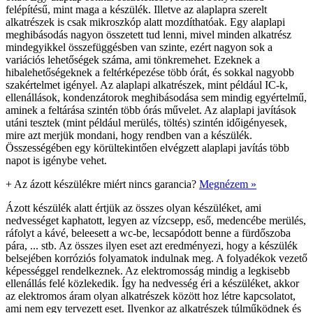
felépítésű, mint maga a készülék. Illetve az alaplapra szerelt
alkatrészek is csak mikroszkóp alatt mozdíthatóak. Egy alaplapi
meghibásodás nagyon összetett tud lenni, mivel minden alkatrész
mindegyikkel összefüggésben van szinte, ezért nagyon sok a
variációs lehetőségek száma, ami tönkremehet. Ezeknek a
hibalehetőségeknek a feltérképezése több órát, és sokkal nagyobb
szakértelmet igényel. Az alaplapi alkatrészek, mint például IC-k,
ellenállások, kondenzátorok meghibásodása sem mindig egyértelmű,
aminek a feltárása szintén több órás művelet. Az alaplapi javítások
utáni tesztek (mint például merülés, töltés) szintén időigényesek,
mire azt merjük mondani, hogy rendben van a készülék.
Összességében egy körültekintően elvégzett alaplapi javítás több
napot is igénybe vehet.
+
Az ázott készülékre miért nincs garancia?
Megnézem »
Ázott készülék alatt értjük az összes olyan készüléket, ami
nedvességet kaphatott, legyen az vízcsepp, eső, medencébe merülés,
ráfolyt a kávé, beleesett a wc-be, lecsapódott benne a fürdőszoba
pára, ... stb. Az összes ilyen eset azt eredményezi, hogy a készülék
belsejében korróziós folyamatok indulnak meg. A folyadékok vezető
képességgel rendelkeznek. Az elektromosság mindig a legkisebb
ellenállás felé közlekedik. Így ha nedvesség éri a készüléket, akkor
az elektromos áram olyan alkatrészek között hoz létre kapcsolatot,
ami nem egy tervezett eset. Ilyenkor az alkatrészek túlműködnek és