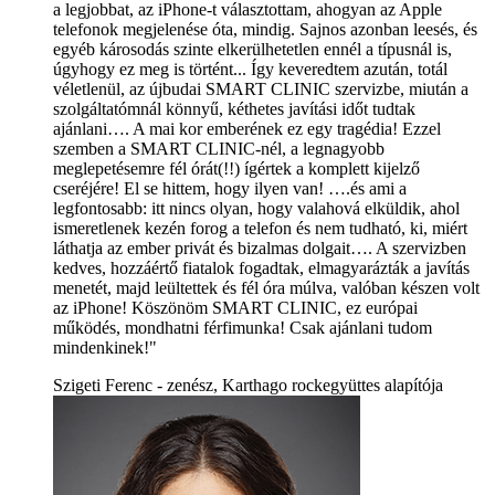
a legjobbat, az iPhone-t választottam, ahogyan az Apple
telefonok megjelenése óta, mindig. Sajnos azonban leesés, és
egyéb károsodás szinte elkerülhetetlen ennél a típusnál is,
úgyhogy ez meg is történt... Így keveredtem azután, totál
véletlenül, az újbudai SMART CLINIC szervizbe, miután a
szolgáltatómnál könnyű, kéthetes javítási időt tudtak
ajánlani…. A mai kor emberének ez egy tragédia! Ezzel
szemben a SMART CLINIC-nél, a legnagyobb
meglepetésemre fél órát(!!) ígértek a komplett kijelző
cseréjére! El se hittem, hogy ilyen van! ….és ami a
legfontosabb: itt nincs olyan, hogy valahová elküldik, ahol
ismeretlenek kezén forog a telefon és nem tudható, ki, miért
láthatja az ember privát és bizalmas dolgait…. A szervizben
kedves, hozzáértő fiatalok fogadtak, elmagyarázták a javítás
menetét, majd leültettek és fél óra múlva, valóban készen volt
az iPhone! Köszönöm SMART CLINIC, ez európai
működés, mondhatni férfimunka! Csak ajánlani tudom
mindenkinek!"
Szigeti Ferenc - zenész, Karthago rockegyüttes alapítója