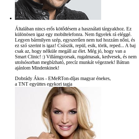
Általában nincs erős kötődésem a használati tárgyakhoz. Ez
különösen igaz egy mobiltelefonra. Nem figyelek rá eléggé.
Legyen bármilyen szép, egyszerűen nem tud hozzám nőni, és
ez szó szerint is igaz! Csúszik, repül, esik, törik, reped... A baj
csak az, hogy nélküle megáll az élet. Még jó, hogy van a
Smart Clinic! :) Villámgyorsak, rugalmasak, kedvesek, és nem
utolsósorban megbízható, precíz munkát végeznek! Bátran
ajánlom Mindenkinek!
Dobrády Ákos - EMeRTon-díjas magyar énekes,
a TNT együttes egykori tagja