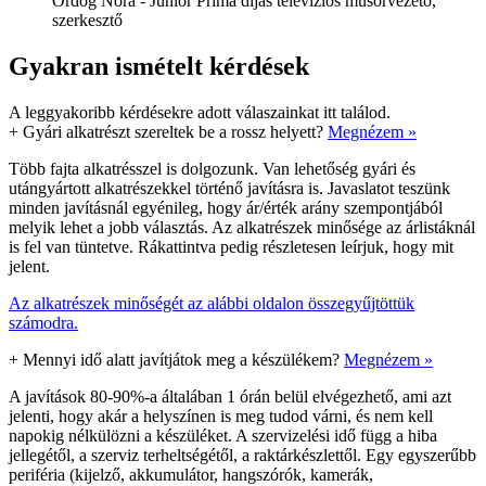
Ördög Nóra - Junior Prima díjas televíziós műsorvezető,
szerkesztő
Gyakran ismételt kérdések
A leggyakoribb kérdésekre adott válaszainkat itt találod.
+
Gyári alkatrészt szereltek be a rossz helyett?
Megnézem »
Több fajta alkatrésszel is dolgozunk. Van lehetőség gyári és
utángyártott alkatrészekkel történő javításra is. Javaslatot teszünk
minden javításnál egyénileg, hogy ár/érték arány szempontjából
melyik lehet a jobb választás. Az alkatrészek minősége az árlistáknál
is fel van tüntetve. Rákattintva pedig részletesen leírjuk, hogy mit
jelent.
Az alkatrészek minőségét az alábbi oldalon összegyűjtöttük
számodra.
+
Mennyi idő alatt javítjátok meg a készülékem?
Megnézem »
A javítások 80-90%-a általában 1 órán belül elvégezhető, ami azt
jelenti, hogy akár a helyszínen is meg tudod várni, és nem kell
napokig nélkülözni a készüléket. A szervizelési idő függ a hiba
jellegétől, a szerviz terheltségétől, a raktárkészlettől. Egy egyszerűbb
periféria (kijelző, akkumulátor, hangszórók, kamerák,