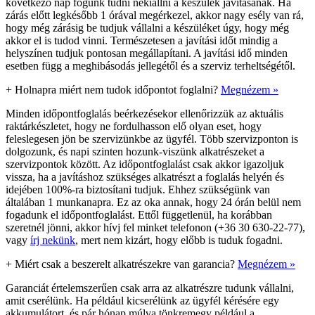
következő nap fogunk tudni nekiállni a készülék javításának. Ha
zárás előtt legkésőbb 1 órával megérkezel, akkor nagy esély van rá,
hogy még zárásig be tudjuk vállalni a készüléket úgy, hogy még
akkor el is tudod vinni. Természetesen a javítási időt mindig a
helyszínen tudjuk pontosan megállapítani. A javítási idő minden
esetben függ a meghibásodás jellegétől és a szerviz terheltségétől.
+
Holnapra miért nem tudok időpontot foglalni?
Megnézem »
Minden időpontfoglalás beérkezésekor ellenőrizzük az aktuális
raktárkészletet, hogy ne fordulhasson elő olyan eset, hogy
feleslegesen jön be szervizünkbe az ügyfél. Több szervizponton is
dolgozunk, és napi szinten hozunk-viszünk alkatrészeket a
szervizpontok között. Az időpontfoglalást csak akkor igazoljuk
vissza, ha a javításhoz szükséges alkatrészt a foglalás helyén és
idejében 100%-ra biztosítani tudjuk. Ehhez szükségünk van
általában 1 munkanapra. Ez az oka annak, hogy 24 órán belül nem
fogadunk el időpontfoglalást. Ettől függetlenül, ha korábban
szeretnél jönni, akkor hívj fel minket telefonon (+36 30 630-22-77),
vagy
írj nekünk
, mert nem kizárt, hogy előbb is tuduk fogadni.
+
Miért csak a beszerelt alkatrészekre van garancia?
Megnézem »
Garanciát értelemszerűen csak arra az alkatrészre tudunk vállalni,
amit cserélünk. Ha például kicserélünk az ügyfél kérésére egy
akkumulátort, és pár hónap múlva tönkremegy például a