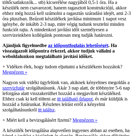
töltőcsatlakozók... stb) kicserélése nagyjából 0,5-1 óra. Ha a
készülék nem csavarozott, hanem ragasztott konstrukciójú, akkor
ehhez még hozzá kell számolni a ragasztás száradási idejét, ami 2-3
óra pluszban. Beázott készülékek javítása minimum 1 napot vesz
igénybe, de inkább 2-3 nap, mire végig tudunk tesztelni minden
funkciót rajta. A mindenkori javítási időt személyesen a
szervizeinkben kollégáink pontosan meg tudják határozni.
Ajánljuk figyelmedbe
az időpontfoglalás lehetőségét
. Ha
visszaigazolt időpontra érkezel, akkor tudjuk vállalni a
weboldalunkon megtalálható javítási időket.
+
Vidéken élek, hogy tudom eljuttatni a készülékem hozzátok?
Megnézem »
Nagyon sok vidéki ügyfelünk van, akiknek kényelmes megoldás a
szervizfutár
szolgáltatásunk. Akár 3 nap alatt, de többnyire 5-6 nap
leforgása alatt visszakerülhet hozzád a megjavított készüléked.
Ehhez csak ki kell tölteni az
itt található űrlapot
, és már küldjük is
hozzád a futárunkat. Részletes leírást erről a kényelmi
szolgáltatásunkról
itt találsz
.
+
Miért kell a bevizsgálásért fizetni?
Megnézem »
A készülék bevizsgálása alapvetően ingyenes abban az esetben, ha
kéred a javítást a kiajánlott ár alapján. Bevizsgálás akkor díjköteles,