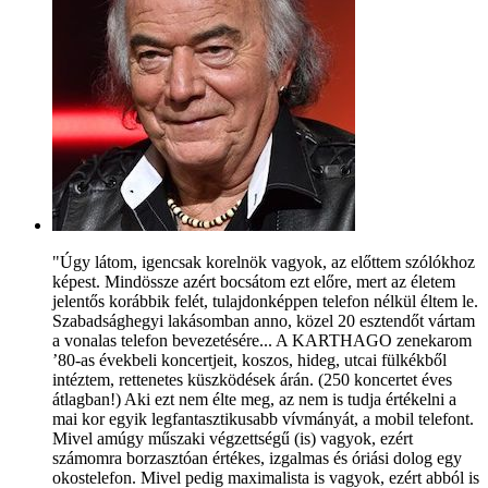
"Úgy látom, igencsak korelnök vagyok, az előttem szólókhoz
képest. Mindössze azért bocsátom ezt előre, mert az életem
jelentős korábbik felét, tulajdonképpen telefon nélkül éltem le.
Szabadsághegyi lakásomban anno, közel 20 esztendőt vártam
a vonalas telefon bevezetésére... A KARTHAGO zenekarom
’80-as évekbeli koncertjeit, koszos, hideg, utcai fülkékből
intéztem, rettenetes küszködések árán. (250 koncertet éves
átlagban!) Aki ezt nem élte meg, az nem is tudja értékelni a
mai kor egyik legfantasztikusabb vívmányát, a mobil telefont.
Mivel amúgy műszaki végzettségű (is) vagyok, ezért
számomra borzasztóan értékes, izgalmas és óriási dolog egy
okostelefon. Mivel pedig maximalista is vagyok, ezért abból is