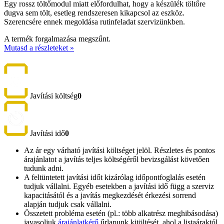
Egy rossz töltőmodul miatt előfordulhat, hogy a készülék töltőre
dugva sem tölt, esetleg rendszeresen kikapcsol az eszköz.
Szerencsére ennek megoldása rutinfeladat szervizünkben.
A termék forgalmazása megszűnt.
Mutasd a részleteket »
Javítási költség
0
Javítási idő
0
Az ár egy várható javítási költséget jelöl. Részletes és pontos
árajánlatot a javítás teljes költségéről bevizsgálást követően
tudunk adni.
A feltüntetett javítási időt kizárólag időpontfoglalás esetén
tudjuk vállalni. Egyéb esetekben a javítási idő függ a szerviz
kapacitásától és a javítás megkezdését érkezési sorrend
alapján tudjuk csak vállalni.
Összetett probléma esetén (pl.: több alkatrész meghibásodása)
javasoljuk
árajánlatkérő
űrlapunk kitöltését, ahol a listaáraktól