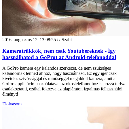
2016. augusztus 12.
13:08:55
U
Szabi
Kameratrükkök, nem csak Youtubereknek - Így
használhatod a GoProt az Android-telefonoddal
A GoPro kamera egy kalandos szerkezet, de nem szükséges
kalandornak lenned ahhoz, hogy használhasd. Ez egy igencsak
kivételes szívóssággal és minőséggel megáldott kamera, amit a
GoPro applikáció használatával az okostelefonodhoz is hozzá tudsz
csatlakoztatni, ezáltal fokozva az alapjáraton izgalmas felhasználói
élményt!
Elolvasom