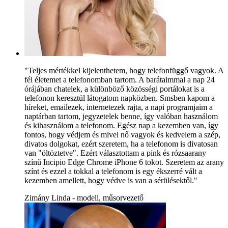
"Teljes mértékkel kijelenthetem, hogy telefonfüggő vagyok. A
fél életemet a telefonomban tartom. A barátaimmal a nap 24
órájában chatelek, a különböző közösségi portálokat is a
telefonon keresztül látogatom napközben. Smsben kapom a
híreket, emailezek, internetezek rajta, a napi programjaim a
naptárban tartom, jegyzetelek benne, így valóban használom
és kihasználom a telefonom. Egész nap a kezemben van, így
fontos, hogy védjem és mivel nő vagyok és kedvelem a szép,
divatos dolgokat, ezért szeretem, ha a telefonom is divatosan
van "öltöztetve". Ezért választottam a pink és rózsaarany
színű Incipio Edge Chrome iPhone 6 tokot. Szeretem az arany
színt és ezzel a tokkal a telefonom is egy ékszerré vált a
kezemben amellett, hogy védve is van a sérülésektől."
Zimány Linda - modell, műsorvezető