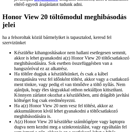
eltérő egyedi árajánlatot tudunk adni.
Honor View 20 töltőmodul meghibásodás
jelei
ha a felsoroltak közül bármelyiket is tapasztalod, keresd fel
szervizünket
Készüléke kihangosításakor nem hallani esetlegesen semmit,
akkor is lehet gyanakodni a(z) Honor View 20 töltőcsatlakozó
meghibásodására. Sok esetben összefüggésben van a
hangszóróval ez az alkatrész.
Ha töltőre dugjuk a készülékünket, és csak a kábel
mozgatására vesz fel időnként töltést, akkor vagy a csatlakozó
ment tönkre, vagy pedig el van tömődve a töltő nyílás. Nem
ajánljuk, hogy éles tárgyakkal otthon nekiálljon kitisztítani.
Könnyen zárlatot okozhat a készülékben, ami drágább javítási
költséget fog csak eredményezni.
Ha a(z) Honor View 20 nem vesz fel töltést, akkor az
akkumulátoron kívül lehet gyanakodni a töltőcsatlakozó
meghibásodására is.
A(z) Honor View 20 készüléke számítógépre vagy laptopra
dugva nem kezdni meg a szinkronizálást, vagy egyáltalán fel