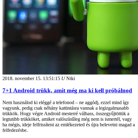
2018. november 15.
13:51:15
U
Niki
7+1 Android trükk, amit még ma ki kell próbálnod
Nem használod ki eléggé a telefonod – ne aggódj, ezzel mind így
vagyunk, pedig csak néhány kattintásra vannak a legizgalmasabb
trükkök. Hogy végre Android mesterré válhass, összegyűjtöttük a
legtutibb trükköket, amiket valószínűleg még nem is ismertél, vagy
ha mégis, ideje felfrissíteni az emlékezeted és újra belevetni magad a
felfedezésbe.