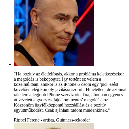
"Ha pozitív az életfelfogás, akkor a probléma keletkezésekor
a megoldás is bekopogtat. Így történt ez velem a
közelmúltban, amikor is az iPhone 6-osom egy 'pici' esést
követően elég komoly javításra szorult. Hihetetlen, de azonnal
ráleltem a legjobb iPhone szerviz oldalára, ahonnan egyenes
út vezetett a gyors és 'fájdalommentes' megoldáshoz.
Köszönöm ügyfélközpontú hozzáállást és a pozitív
együttműködést. Csak ajánlani tudom mindenkinek."
Rippel Ferenc - artista, Guinness-rekorder