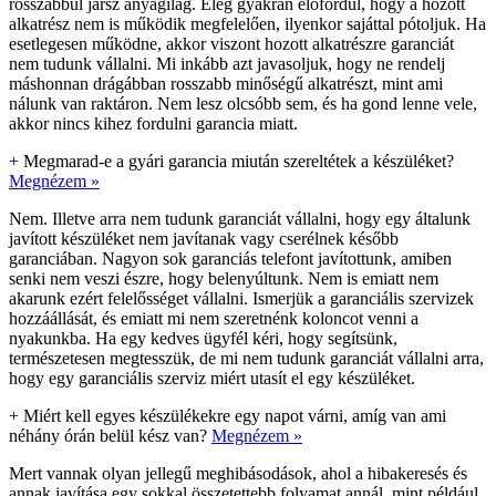
rosszabbul jársz anyagilag. Elég gyakran előfordul, hogy a hozott
alkatrész nem is működik megfelelően, ilyenkor sajáttal pótoljuk. Ha
esetlegesen működne, akkor viszont hozott alkatrészre garanciát
nem tudunk vállalni. Mi inkább azt javasoljuk, hogy ne rendelj
máshonnan drágábban rosszabb minőségű alkatrészt, mint ami
nálunk van raktáron. Nem lesz olcsóbb sem, és ha gond lenne vele,
akkor nincs kihez fordulni garancia miatt.
+
Megmarad-e a gyári garancia miután szereltétek a készüléket?
Megnézem »
Nem. Illetve arra nem tudunk garanciát vállalni, hogy egy általunk
javított készüléket nem javítanak vagy cserélnek később
garanciában. Nagyon sok garanciás telefont javítottunk, amiben
senki nem veszi észre, hogy belenyúltunk. Nem is emiatt nem
akarunk ezért felelősséget vállalni. Ismerjük a garanciális szervizek
hozzáállását, és emiatt mi nem szeretnénk koloncot venni a
nyakunkba. Ha egy kedves ügyfél kéri, hogy segítsünk,
természetesen megtesszük, de mi nem tudunk garanciát vállalni arra,
hogy egy garanciális szerviz miért utasít el egy készüléket.
+
Miért kell egyes készülékekre egy napot várni, amíg van ami
néhány órán belül kész van?
Megnézem »
Mert vannak olyan jellegű meghibásodások, ahol a hibakeresés és
annak javítása egy sokkal összetettebb folyamat annál, mint például