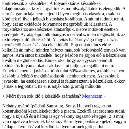
tönkreteszik a készüléket. A folyadékkáros készülékek
tulajdonosainak kezét a gyártók és mobilszolgáltatók is elengedik. A
termék garanciája nem terjed ki ilyen meghibásodásokra, csak ha
kötöttek rá ilyen jellegű biztosítást korábban. Amit mi tudunk tenni,
hogy ezt az oxidációs folyamatot megpróbáljuk lelassítani. A
folyadékkáros alkatrészeket áttakarítjuk, illetve indokolt esetben
cseréljük. Az alaplapot ultrahangos mosóval szintén megtisztítjuk az
oxidrétegek döntő részétől. A javítás hatékonysága függ az ázás
mértékétől és az ázás óta eltelt időtől. Épp emiatt nincs előre
kalkulált ár, mivel minden helyzet más, sok befolyásoló tényező van
sajnos. Arra sincs biztosíték, hogy később ne jöjjön elő a készüléken
további meghibásodás. Ennek oka, hogy az egyszer beindult
oxidációs folyamatokat csak lassítani tudjuk, megállítani nem.
Ennek ellenére a javítások több mint 60%-a sikeres, a többi esetben
később is fellépő meghibásodások jelenhetnek meg. Azt szoktuk
javasolni, ha esetlegesen sikerül is feltámasztani a készüléket, akkor
járnak a legjobban, ha el is adják addig, amíg működik.
+
Miért ilyen sok idő a készülék száradása?
Megnézem »
Néhány gyártó (például Samsung, Sony, Huawei) ragasztott
konstrukciójú készülékeket dob a piacra. Ezekről azt érdemes tudni,
hogy a kijelző és a hátlap is egy vékony ragasztó réteggel (2-3 mm)
van rögzítve a készülék házához. Bármilyen javítás a kijelző, vagy a
hátlap eltávolításával kezdődik. Ilyenkor melegítő padon