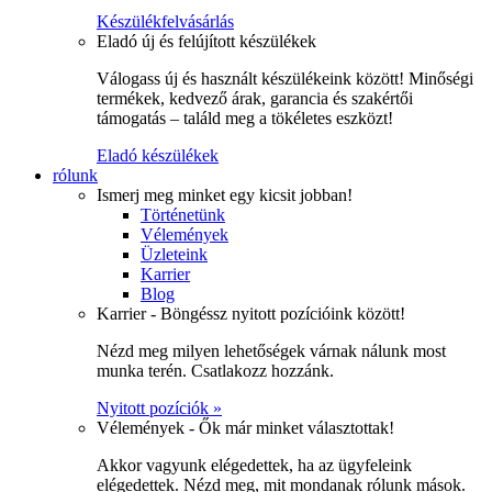
Készülékfelvásárlás
Eladó új és felújított készülékek
Válogass új és használt készülékeink között! Minőségi
termékek, kedvező árak, garancia és szakértői
támogatás – találd meg a tökéletes eszközt!
Eladó készülékek
rólunk
Ismerj meg minket egy kicsit jobban!
Történetünk
Vélemények
Üzleteink
Karrier
Blog
Karrier - Böngéssz nyitott pozícióink között!
Nézd meg milyen lehetőségek várnak nálunk most
munka terén. Csatlakozz hozzánk.
Nyitott pozíciók »
Vélemények - Ők már minket választottak!
Akkor vagyunk elégedettek, ha az ügyfeleink
elégedettek. Nézd meg, mit mondanak rólunk mások.