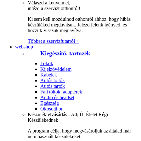
Válaszd a kényelmet,
intézd a szervizt otthonról!
Ki sem kell mozdulnod otthonról ahhoz, hogy hibás
készüléked megjavítsuk. Jelezd felénk igényed, és
hozzuk-visszük megjavítva.
Többet a szervizfutárról »
webshop
Kiegészítő, tartozék
Tokok
Kijelzővédelem
Kábelek
Autós töltők
Autós tartók
Fali töltők, adapterek
Audio és headset
Egészség
Okosotthon
Készülékfelvásárlás - Adj Új Életet Régi
Készülékednek
A program célja, hogy megvásároljuk az általad már
nem használt készülékeket.