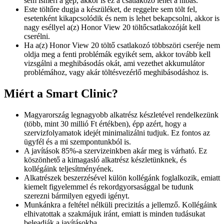
sem ismeri a gép, akkor is ez a csatlakozó lehet a hibás.
Este töltőre dugja a készüléket, de reggelre sem tölt fel,
esetenként kikapcsolódik és nem is lehet bekapcsolni, akkor is
nagy eséllyel a(z) Honor View 20 töltőcsatlakozóját kell
cserélni.
Ha a(z) Honor View 20 töltő csatlakozó többszöri cseréje nem
oldja meg a fenti problémák egyikét sem, akkor tovább kell
vizsgálni a meghibásodás okát, ami vezethet akkumulátor
problémához, vagy akár töltésvezérlő meghibásodáshoz is.
Miért a Smart Clinic?
Magyarország legnagyobb alkatrész készletével rendelkezünk
(több, mint 30 millió Ft értékben), épp azért, hogy a
szervizfolyamatok idejét minimalizálni tudjuk. Ez fontos az
ügyfél és a mi szempontunkból is.
A javítások 85%-a szervizeinkben akár meg is várható. Ez
köszönhető a kimagasló alkatrész készletünknek, és
kollégáink teljesítményének.
Alkatrészek beszerzésével külön kollégánk foglalkozik, emiatt
kiemelt figyelemmel és rekordgyorsasággal be tudunk
szerezni bármilyen egyedi igényt.
Munkánkra a feltétel nélküli precizitás a jellemző. Kollégáink
elhivatottak a szakmájuk iránt, emiatt is minden tudásukat
beleadják a javításokba.