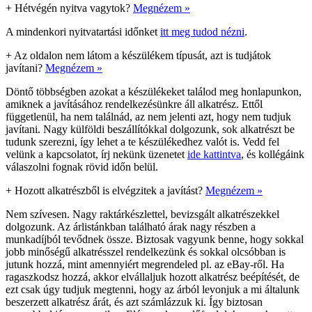
+
Hétvégén nyitva vagytok?
Megnézem »
A mindenkori nyitvatartási időnket
itt meg tudod nézni
.
+
Az oldalon nem látom a készülékem típusát, azt is tudjátok
javítani?
Megnézem »
Döntő többségben azokat a készülékeket találod meg honlapunkon,
amiknek a javításához rendelkezésünkre áll alkatrész. Ettől
függetlenül, ha nem találnád, az nem jelenti azt, hogy nem tudjuk
javítani. Nagy külföldi beszállítókkal dolgozunk, sok alkatrészt be
tudunk szerezni, így lehet a te készülékedhez valót is. Vedd fel
velünk a kapcsolatot, írj nekünk üzenetet
ide kattintva
, és kollégáink
válaszolni fognak rövid időn belül.
+
Hozott alkatrészből is elvégzitek a javítást?
Megnézem »
Nem szívesen. Nagy raktárkészlettel, bevizsgált alkatrészekkel
dolgozunk. Az árlistánkban található árak nagy részben a
munkadíjból tevődnek össze. Biztosak vagyunk benne, hogy sokkal
jobb minőségű alkatrésszel rendelkezünk és sokkal olcsóbban is
jutunk hozzá, mint amennyiért megrendeled pl. az eBay-ről. Ha
ragaszkodsz hozzá, akkor elvállaljuk hozott alkatrész beépítését, de
ezt csak úgy tudjuk megtenni, hogy az árból levonjuk a mi általunk
beszerzett alkatrész árát, és azt számlázzuk ki. Így biztosan