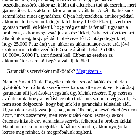
beszédhangszóró, akkor azt külön díj ellenében tudjuk cserélni, mert
garanciát csak az akkumulátorra tudunk vállalni. A két alkatrésznek
semmi köze nincs egymáshoz. Olyan helyzetekben, amikor például
akkumulátort cserélünk (tegyük fel, hogy 10.000 Ft-ért), azért mert
gyorsan merül, és kiderül, hogy még ezután is fennáll ugyanaz a
probléma, akkor megvizsgáljuk a készüléket, és ha ezt követően azt
állapítjuk meg, hogy például töltésvezérlő IC hibája (tegyük fel,
hogy 25.000 Ft az ára) van, akkor az akkumulátor csere árát jóvá
szoktuk írni a töltésvezérlő IC csere árából. Tehát 25.000-
10.000=15.000 Ft, amit fizetni kell. Ebben az esetben az
akkumulátor csere költségét átvállaljuk tőled.
+
Garanciális szervizként működtök?
Megnézem »
Nem. A Smart Clinic független minden szolgáltatótól és minden
gyártótól. Nem állunk szerződéses kapcsolatban senkivel, kizárólag
garancián túli javításokat végzünk ügyfeleink részére. Épp ezért az
az érdekünk, hogy a javítást legjobb tudásunk szerint elvégezzük, és
nem azon dolgozunk, hogy bújjunk ki a garanciális feltételek alól.
Ugyanakkor azt javasoljuk, ha garanciális még a készüléked (és nem
ázott, nincs összetörve, mert ezek kizáró okok lesznek), akkor
érdemes inkább egy garanciális szervizt felkeresni a problémáddal.
Ha ott nem sikerül megoldást kínálni számodra, akkor nyugodtan
keress meg minket, és megpróbálunk segíteni.