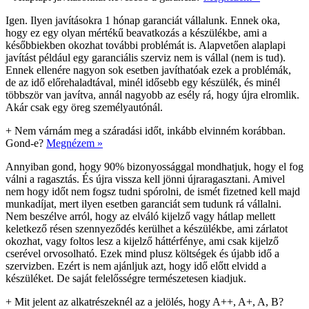
Igen. Ilyen javításokra 1 hónap garanciát vállalunk. Ennek oka,
hogy ez egy olyan mértékű beavatkozás a készülékbe, ami a
későbbiekben okozhat további problémát is. Alapvetően alaplapi
javítást például egy garanciális szerviz nem is vállal (nem is tud).
Ennek ellenére nagyon sok esetben javíthatóak ezek a problémák,
de az idő előrehaladtával, minél idősebb egy készülék, és minél
többször van javítva, annál nagyobb az esély rá, hogy újra elromlik.
Akár csak egy öreg személyautónál.
+
Nem várnám meg a száradási időt, inkább elvinném korábban.
Gond-e?
Megnézem »
Annyiban gond, hogy 90% bizonyossággal mondhatjuk, hogy el fog
válni a ragasztás. És újra vissza kell jönni újraragasztani. Amivel
nem hogy időt nem fogsz tudni spórolni, de ismét fizetned kell majd
munkadíjat, mert ilyen esetben garanciát sem tudunk rá vállalni.
Nem beszélve arról, hogy az elváló kijelző vagy hátlap mellett
keletkező résen szennyeződés kerülhet a készülékbe, ami zárlatot
okozhat, vagy foltos lesz a kijelző háttérfénye, ami csak kijelző
cserével orvosolható. Ezek mind plusz költségek és újabb idő a
szervizben. Ezért is nem ajánljuk azt, hogy idő előtt elvidd a
készüléket. De saját felelősségre természetesen kiadjuk.
+
Mit jelent az alkatrészeknél az a jelölés, hogy A++, A+, A, B?