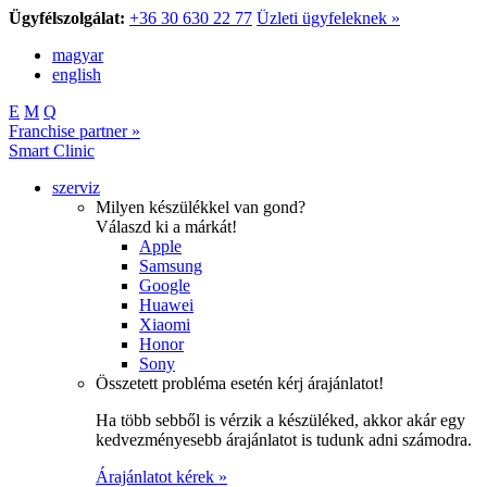
Ügyfélszolgálat:
+36 30 630 22 77
Üzleti ügyfeleknek »
magyar
english
E
M
Q
Franchise partner »
Smart Clinic
szerviz
Milyen készülékkel van gond?
Válaszd ki a márkát!
Apple
Samsung
Google
Huawei
Xiaomi
Honor
Sony
Összetett probléma esetén kérj árajánlatot!
Ha több sebből is vérzik a készüléked, akkor akár egy
kedvezményesebb árajánlatot is tudunk adni számodra.
Árajánlatot kérek »