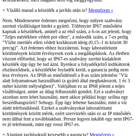
+
Vízálló marad a készülék a javítás után is?
Megnézem »
Nem. Mindenesetre érdemes megnézni, hogy milyen szabvány
szerinti vízállóságot hirdet a gyártó. Többnyire IP67 minősítést
kapnak a készülékek, aminél a az első szám, a 6-os azt jelenti, hogy
"Teljes mértékben védett por ellen", a második szám, a 7-es pedig
"Vízbe merülés ellen védett korlátozott ideig (0,15–1 m között 30
percig)". Azt érdemes ehhez hozzátenni, hogy laboratóriumi
körülmények között érvényesek ezek a megállapítások. Az életben
viszont előfordul, hogy az IP67-es szabvány szerint kialakított
készülék épp úgy be tud ázni. Ilyenkor a folyadékjelző indikátorok
elszíneződnek, a készülékbe foyladék kerül, a garancia pedig nem
lesz érvényes. Az IP68-as minősítésnél a 8-as szám jelentése "Víz
alatt folyamatosan használható (a gyártó által meghatározott, 1 és 3
méter közötti mélységben)". Valójában ez az IP68 jelenti a teljes
vízállóságot, amire az átlag felhasználó gondol. Ezt a szabványt
azonban nem lehet használni, mert akkor például hogy szólna egy
beszédhangszóró? Sehogy. Épp úgy lehetne használni, mint a víz
alatti telefonálásnál. Ezeket a szabványokat laboratóriumi
körülmények között mérik, ezért szervizelés után ez az IP minősítés
nem állhat fent a továbbiakban. Persze legyen inkább egy nem IP67-
es jó telefonunk, mint egy rossz IP67-es.
+
Alaplapi javításoknál kevesebb a garancia?
Megnézem »