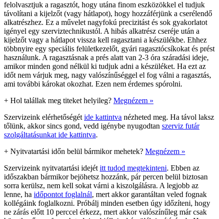
felolvasztjuk a ragasztót, hogy utána finom eszközökkel el tudjuk
távolítani a kijelzőt (vagy hátlapot), hogy hozzáférjünk a cserélendő
alkatrészhez. Ez a művelet nagyfokú precizitást és sok gyakorlatot
igényel egy szerviztechnikustól. A hibás alkatrész cseréje után a
kijelzőt vagy a hátlapot vissza kell ragasztani a készülékbe. Ehhez
többnyire egy speciális felületkezelőt, gyári ragasztócsíkokat és prést
használunk. A ragasztásnak a prés alatt van 2-3 óra száradási ideje,
amikor minden gond nélkül ki tudjuk adni a készüléket. Ha ezt az
időt nem várjuk meg, nagy valószínűséggel el fog válni a ragasztás,
ami további károkat okozhat. Ezen nem érdemes spórolni.
+
Hol talállak meg titeket helyileg?
Megnézem »
Szervizeink elérhetőségét
ide kattintva
nézheted meg. Ha távol laksz
tőlünk, akkor sincs gond, vedd igénybe nyugodtan
szerviz futár
szolgáltatásunkat ide kattintva
.
+
Nyitvatartási időn belül bármikor mehetek?
Megnézem »
Szervizeink nyitvatartási idejét
itt tudod megtekinteni
. Ebben az
időszakban bármikor bejöhetsz hozzánk, pár percen belül biztosan
sorra kerülsz, nem kell sokat várni a kiszolgálásra. A legjobb az
lenne, ha
időpontot foglalnál
, mert akkor garantáltan veled fognak
kollégáink foglalkozni. Próbálj minden esetben úgy időzíteni, hogy
ne zárás előtt 10 perccel érkezz, mert akkor valószínűleg már csak