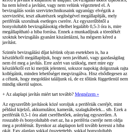
ha nem kéred a javítást, vagy nem velünk végezteted el. A
bevizsgálás során szerviztechnikusaink ugyanúgy elvégzik a
szervizelést, teszt alkatrészek segítségével megállapítják, mely
perifériák szorulnak esetleges cserére. Az egyszerűbbtől a
bonyolultabb bevizsgálásokig eltelhet legalább 0,5-3 óra is, mire
megállapítható a hiba forrása. Ennek a munkadíjnak a töredékét
szoktuk bevizsgálás gyanánt kiszámlázni, ha mégsem kéred a
javítást.
Szintén bevizsgálási díjat kérünk olyan esetekben is, ha a
készülékről megállapítjuk, hogy nem javítható, vagy gazdaságilag
nem éri meg a javítás. Erre azért van szükség, mert mire egy
készülékről ezt ki merjük jelenteni, sokszor napokig dolgoznak rajta
kollégáink, minden lehetőséget megvizsgálva. Hisz elsődlegesen az
a célunk, hogy megoldást találjunk rá, de ez tőlünk függetlenül nem
mindig sikerül sajnos.
+
Az alaplapi javítás miért tart tovább?
Megnézem »
Az egyszerűbb javítások közé soroljuk a perifériák cseréjét, mint
például kijelző, akkumulátor, kamerák, szalagkábelek... stb. Ezek a
perifériák 0,5-1 óra alatt cserélhetőek, aránylag egyszerűen. A
rosszabb és bonyolultabb eset az, ha a periféria cseréje nem oldja
meg a problémát. Ilyenkor az alaplapon kell tovább keresni a hiba
okát. Egy alaplap sokkal összetettebb, sokkal bonyolultabb