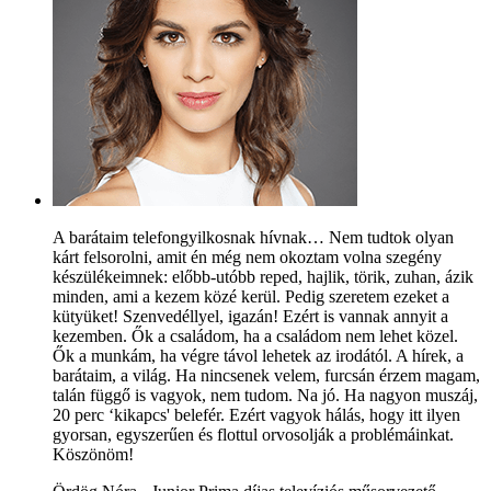
A barátaim telefongyilkosnak hívnak… Nem tudtok olyan
kárt felsorolni, amit én még nem okoztam volna szegény
készülékeimnek: előbb-utóbb reped, hajlik, törik, zuhan, ázik
minden, ami a kezem közé kerül. Pedig szeretem ezeket a
kütyüket! Szenvedéllyel, igazán! Ezért is vannak annyit a
kezemben. Ők a családom, ha a családom nem lehet közel.
Ők a munkám, ha végre távol lehetek az irodától. A hírek, a
barátaim, a világ. Ha nincsenek velem, furcsán érzem magam,
talán függő is vagyok, nem tudom. Na jó. Ha nagyon muszáj,
20 perc ‘kikapcs' belefér. Ezért vagyok hálás, hogy itt ilyen
gyorsan, egyszerűen és flottul orvosolják a problémáinkat.
Köszönöm!