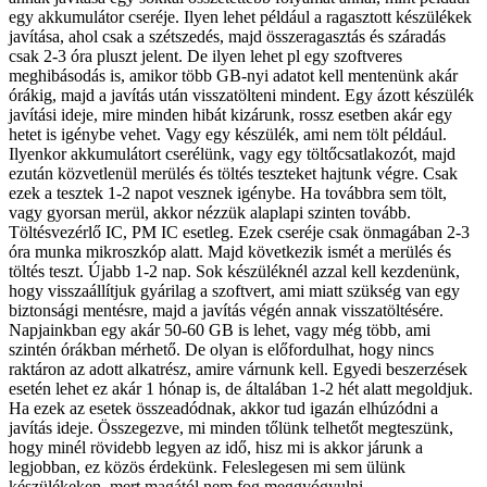
egy akkumulátor cseréje. Ilyen lehet például a ragasztott készülékek
javítása, ahol csak a szétszedés, majd összeragasztás és száradás
csak 2-3 óra pluszt jelent. De ilyen lehet pl egy szoftveres
meghibásodás is, amikor több GB-nyi adatot kell mentenünk akár
órákig, majd a javítás után visszatölteni mindent. Egy ázott készülék
javítási ideje, mire minden hibát kizárunk, rossz esetben akár egy
hetet is igénybe vehet. Vagy egy készülék, ami nem tölt például.
Ilyenkor akkumulátort cserélünk, vagy egy töltőcsatlakozót, majd
ezután közvetlenül merülés és töltés teszteket hajtunk végre. Csak
ezek a tesztek 1-2 napot vesznek igénybe. Ha továbbra sem tölt,
vagy gyorsan merül, akkor nézzük alaplapi szinten tovább.
Töltésvezérlő IC, PM IC esetleg. Ezek cseréje csak önmagában 2-3
óra munka mikroszkóp alatt. Majd következik ismét a merülés és
töltés teszt. Újabb 1-2 nap. Sok készüléknél azzal kell kezdenünk,
hogy visszaállítjuk gyárilag a szoftvert, ami miatt szükség van egy
biztonsági mentésre, majd a javítás végén annak visszatöltésére.
Napjainkban egy akár 50-60 GB is lehet, vagy még több, ami
szintén órákban mérhető. De olyan is előfordulhat, hogy nincs
raktáron az adott alkatrész, amire várnunk kell. Egyedi beszerzések
esetén lehet ez akár 1 hónap is, de általában 1-2 hét alatt megoldjuk.
Ha ezek az esetek összeadódnak, akkor tud igazán elhúzódni a
javítás ideje. Összegezve, mi minden tőlünk telhetőt megteszünk,
hogy minél rövidebb legyen az idő, hisz mi is akkor járunk a
legjobban, ez közös érdekünk. Feleslegesen mi sem ülünk
készülékeken, mert magától nem fog meggyógyulni.