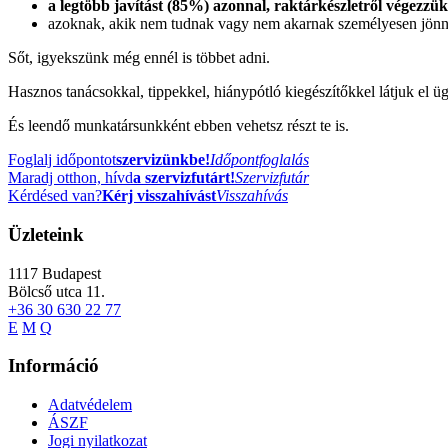
a legtöbb javítást (85%) azonnal, raktárkészletről végezzük
azoknak, akik nem tudnak vagy nem akarnak személyesen jönn
Sőt, igyekszünk még ennél is többet adni.
Hasznos tanácsokkal, tippekkel, hiánypótló kiegészítőkkel látjuk el 
És leendő munkatársunkként ebben vehetsz részt te is.
Foglalj időpontot
szervizünkbe!
Időpontfoglalás
Maradj otthon, hívd
a szervizfutárt!
Szervizfutár
Kérdésed van?
Kérj visszahívást
Visszahívás
Üzleteink
1117
Budapest
Bölcső utca 11.
+36 30 630 22 77
E
M
Q
Információ
Adatvédelem
ÁSZF
Jogi nyilatkozat