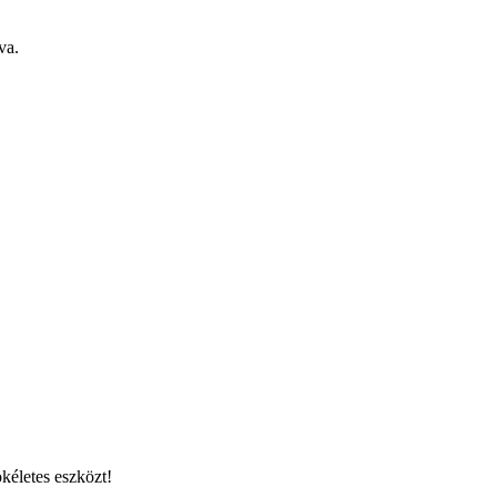
va.
kéletes eszközt!