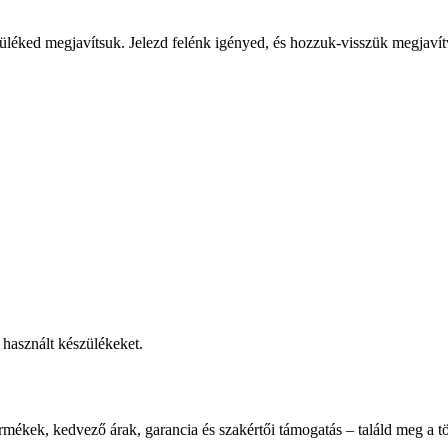
üléked megjavítsuk. Jelezd felénk igényed, és hozzuk-visszük megjavít
használt készülékeket.
rmékek, kedvező árak, garancia és szakértői támogatás – találd meg a tö