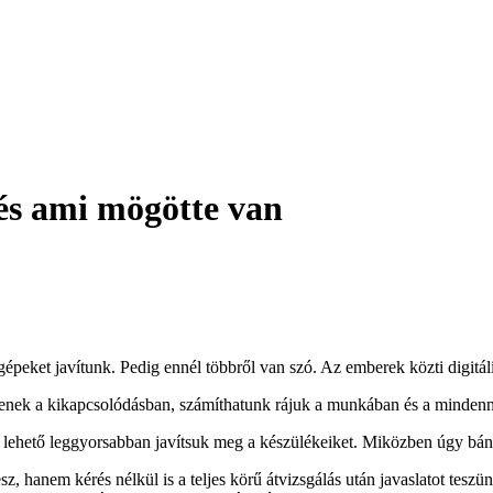
 és ami mögötte van
épeket javítunk. Pedig ennél többről van szó. Az emberek közti digitáli
nek a kikapcsolódásban, számíthatunk rájuk a munkában és a mindenna
 lehető leggyorsabban javítsuk meg a készülékeiket. Miközben úgy bánu
z, hanem kérés nélkül is a teljes körű átvizsgálás után javaslatot teszü