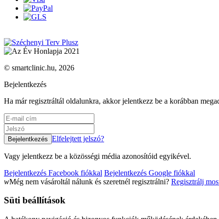
© smartclinic.hu, 2026
Bejelentkezés
Ha már regisztráltál oldalunkra, akkor jelentkezz be a korábban megad
Elfelejtett jelszó?
Vagy jelentkezz be a közösségi média azonosítóid egyikével.
Bejelentkezés Facebook fiókkal
Bejelentkezés Google fiókkal
w
Még nem vásároltál nálunk és szeretnél regisztrálni?
Regisztrálj mos
Süti beállítások