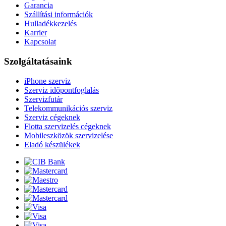
Garancia
Szállítási információk
Hulladékkezelés
Karrier
Kapcsolat
Szolgáltatásaink
iPhone szerviz
Szerviz időpontfoglalás
Szervizfutár
Telekommunikációs szerviz
Szerviz cégeknek
Flotta szervizelés cégeknek
Mobileszközök szervizelése
Eladó készülékek