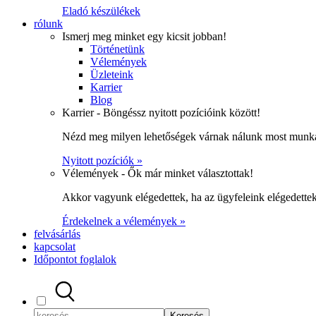
Eladó készülékek
rólunk
Ismerj meg minket egy kicsit jobban!
Történetünk
Vélemények
Üzleteink
Karrier
Blog
Karrier - Böngéssz nyitott pozícióink között!
Nézd meg milyen lehetőségek várnak nálunk most munka
Nyitott pozíciók »
Vélemények - Ők már minket választottak!
Akkor vagyunk elégedettek, ha az ügyfeleink elégedett
Érdekelnek a vélemények »
felvásárlás
kapcsolat
Időpontot foglalok
Keresés