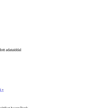
ott adataiddal
t »