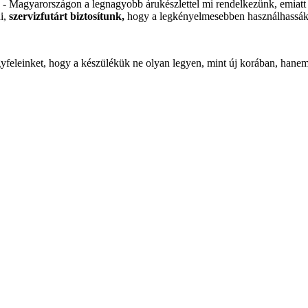
- Magyarországon a legnagyobb árukészlettel mi rendelkezünk, emiatt t
i,
szervizfutárt biztosítunk,
hogy a legkényelmesebben használhassák a
ügyfeleinket, hogy a készülékük ne olyan legyen, mint új korában, han