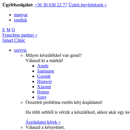
Ügyfélszolgálat:
+36 30 630 22 77
Üzleti ügyfeleknek »
magyar
english
E
M
Q
Franchise partner »
Smart Clinic
szerviz
Milyen készülékkel van gond?
Válaszd ki a márkát!
Apple
Samsung
Google
Huawei
Xiaomi
Honor
Sony
Összetett probléma esetén kérj árajánlatot!
Ha több sebből is vérzik a készüléked, akkor akár egy k
Árajánlatot kérek »
Válaszd a kényelmet,