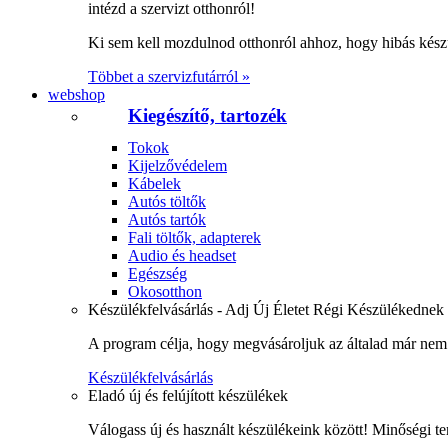
intézd a szervizt otthonról!
Ki sem kell mozdulnod otthonról ahhoz, hogy hibás kész
Többet a szervizfutárról »
webshop
Kiegészítő, tartozék
Tokok
Kijelzővédelem
Kábelek
Autós töltők
Autós tartók
Fali töltők, adapterek
Audio és headset
Egészség
Okosotthon
Készülékfelvásárlás - Adj Új Életet Régi Készülékednek
A program célja, hogy megvásároljuk az általad már nem 
Készülékfelvásárlás
Eladó új és felújított készülékek
Válogass új és használt készülékeink között! Minőségi te