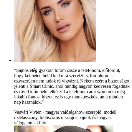
"Sajnos elég gyakran töröm össze a telefonom, előfordul,
hogy két héten belül kell újra szervizhez fordulnom…
egyszerűen nem tudok rá vigyázni. Nekem ezért a biztonságot
jelenti a Smart Clinic, ahol mindig nagyon kedvesen fogadnak
és rövid időn belül elkészül a telefonom ami számomra még
inkább fontos, hiszen ez is egy munkaeszköz, amit minden
nap használok."
Vasvári Vivien - magyar valóságshow-szereplő, modell,
üzletasszony, többszörös országos bajnok és magyar
válogatott síkfutó