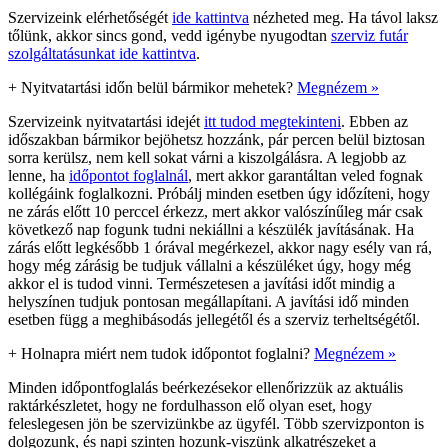
Szervizeink elérhetőségét
ide kattintva
nézheted meg. Ha távol laksz
tőlünk, akkor sincs gond, vedd igénybe nyugodtan
szerviz futár
szolgáltatásunkat ide kattintva
.
+
Nyitvatartási időn belül bármikor mehetek?
Megnézem »
Szervizeink nyitvatartási idejét
itt tudod megtekinteni
. Ebben az
időszakban bármikor bejöhetsz hozzánk, pár percen belül biztosan
sorra kerülsz, nem kell sokat várni a kiszolgálásra. A legjobb az
lenne, ha
időpontot foglalnál
, mert akkor garantáltan veled fognak
kollégáink foglalkozni. Próbálj minden esetben úgy időzíteni, hogy
ne zárás előtt 10 perccel érkezz, mert akkor valószínűleg már csak
következő nap fogunk tudni nekiállni a készülék javításának. Ha
zárás előtt legkésőbb 1 órával megérkezel, akkor nagy esély van rá,
hogy még zárásig be tudjuk vállalni a készüléket úgy, hogy még
akkor el is tudod vinni. Természetesen a javítási időt mindig a
helyszínen tudjuk pontosan megállapítani. A javítási idő minden
esetben függ a meghibásodás jellegétől és a szerviz terheltségétől.
+
Holnapra miért nem tudok időpontot foglalni?
Megnézem »
Minden időpontfoglalás beérkezésekor ellenőrizzük az aktuális
raktárkészletet, hogy ne fordulhasson elő olyan eset, hogy
feleslegesen jön be szervizünkbe az ügyfél. Több szervizponton is
dolgozunk, és napi szinten hozunk-viszünk alkatrészeket a