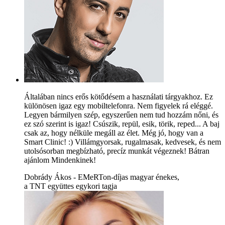
Általában nincs erős kötődésem a használati tárgyakhoz. Ez
különösen igaz egy mobiltelefonra. Nem figyelek rá eléggé.
Legyen bármilyen szép, egyszerűen nem tud hozzám nőni, és
ez szó szerint is igaz! Csúszik, repül, esik, törik, reped... A baj
csak az, hogy nélküle megáll az élet. Még jó, hogy van a
Smart Clinic! :) Villámgyorsak, rugalmasak, kedvesek, és nem
utolsósorban megbízható, precíz munkát végeznek! Bátran
ajánlom Mindenkinek!
Dobrády Ákos - EMeRTon-díjas magyar énekes,
a TNT együttes egykori tagja