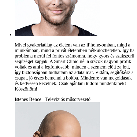
Mivel gyakorlatilag az életem van az iPhone-omban, mind a
munkámban, mind a privát életemben nélkülözhetetlen. Így ha
probléma merül fel fontos számomra, hogy gyors és szakszerű
segítséget kapjak. A Smart Clinic-nél a srácok nagyon profik
voltak és ami a legfontosabb, minden a szemem előtt zajlott,
így biztonságban tudhattam az adataimat. Vidám, segítőkész a
csapat, jó érzés bemenni a boltba. Mindenre van megoldásuk
és kedvesen kezelnek. Csak ajánlani tudom mindenkinek!
Köszönöm!
Istenes Bence - Televíziós műsorvezető