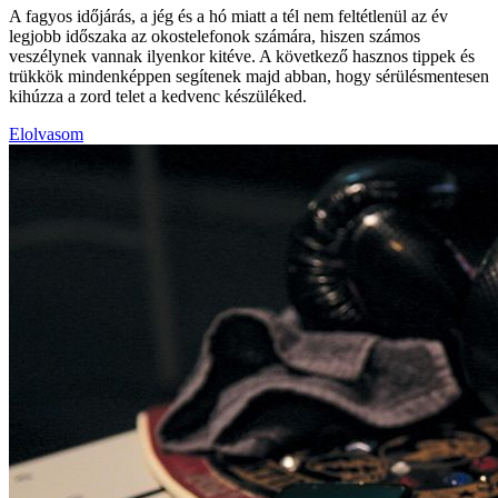
A fagyos időjárás, a jég és a hó miatt a tél nem feltétlenül az év
legjobb időszaka az okostelefonok számára, hiszen számos
veszélynek vannak ilyenkor kitéve. A következő hasznos tippek és
trükkök mindenképpen segítenek majd abban, hogy sérülésmentesen
kihúzza a zord telet a kedvenc készüléked.
Elolvasom