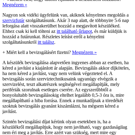
Megnézem »
Nagyon sok vidéki ügyfelünk van, akiknek kényelmes megoldás a
szervizfutár
szolgáltatásunk. Akár 3 nap alatt, de többnyire 5-6 nap
leforgása alatt visszakerülhet hozzád a megjavított készüléked.
Ehhez csak ki kell tölteni az
itt található űrlapot
, és már küldjük is
hozzád a futárunkat. Részletes leírást erről a kényelmi
szolgáltatásunkról
itt találsz
.
+
Miért kell a bevizsgálásért fizetni?
Megnézem »
A készülék bevizsgálása alapvetően ingyenes abban az esetben, ha
kéred a javítást a kiajánlott ár alapján. Bevizsgálás akkor díjköteles,
ha nem kéred a javítást, vagy nem velünk végezteted el. A
bevizsgálás során szerviztechnikusaink ugyanúgy elvégzik a
szervizelést, teszt alkatrészek segítségével megállapítják, mely
perifériák szorulnak esetleges cserére. Az egyszerűbbtől a
bonyolultabb bevizsgálásokig eltelhet legalább 0,5-3 óra is, mire
megállapítható a hiba forrása. Ennek a munkadíjnak a töredékét
szoktuk bevizsgálás gyanánt kiszámlázni, ha mégsem kéred a
javítást.
Szintén bevizsgálási díjat kérünk olyan esetekben is, ha a
készülékről megállapítjuk, hogy nem javítható, vagy gazdaságilag
nem éri meg a javítás. Erre azért van szükség, mert mire egy