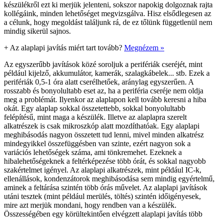
készülékről ezt ki merjük jelenteni, sokszor napokig dolgoznak rajta
kollégáink, minden lehetőséget megvizsgálva. Hisz elsődlegesen az
a célunk, hogy megoldást találjunk rá, de ez tőlünk függetlenül nem
mindig sikerül sajnos.
+
Az alaplapi javítás miért tart tovább?
Megnézem »
Az egyszerűbb javítások közé soroljuk a perifériák cseréjét, mint
például kijelző, akkumulátor, kamerák, szalagkábelek... stb. Ezek a
perifériák 0,5-1 óra alatt cserélhetőek, aránylag egyszerűen. A
rosszabb és bonyolultabb eset az, ha a periféria cseréje nem oldja
meg a problémát. Ilyenkor az alaplapon kell tovább keresni a hiba
okát. Egy alaplap sokkal összetettebb, sokkal bonyolultabb
felépítésű, mint maga a készülék. Illetve az alaplapra szerelt
alkatrészek is csak mikroszkóp alatt mozdíthatóak. Egy alaplapi
meghibásodás nagyon összetett tud lenni, mivel minden alkatrész
mindegyikkel összefüggésben van szinte, ezért nagyon sok a
variációs lehetőségek száma, ami tönkremehet. Ezeknek a
hibalehetőségeknek a feltérképezése több órát, és sokkal nagyobb
szakértelmet igényel. Az alaplapi alkatrészek, mint például IC-k,
ellenállások, kondenzátorok meghibásodása sem mindig egyértelmű,
aminek a feltárása szintén több órás művelet. Az alaplapi javítások
utáni tesztek (mint például merülés, töltés) szintén időigényesek,
mire azt merjük mondani, hogy rendben van a készülék.
Összességében egy körültekintően elvégzett alaplapi javítás több