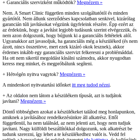
+
Garanciális szervizként működtök?
Megnézem »
Nem. A Smart Clinic független minden szolgáltatótól és minden
gyártótól. Nem állunk szerződéses kapcsolatban senkivel, kizárólag
garancián túli javításokat végzünk ügyfeleink részére. Épp ezért az
az érdekünk, hogy a javítást legjobb tudásunk szerint elvégezzük, és
nem azon dolgozunk, hogy bújjunk ki a garanciális feltételek alól.
Ugyanakkor azt javasoljuk, ha garanciális még a készüléked (és nem
ázott, nincs összetörve, mert ezek kizáró okok lesznek), akkor
érdemes inkább egy garanciális szervizt felkeresni a problémáddal.
Ha ott nem sikerül megoldást kínálni számodra, akkor nyugodtan
keress meg minket, és megpróbálunk segíteni.
+
Hétvégén nyitva vagytok?
Megnézem »
A mindenkori nyitvatartási időnket
itt meg tudod nézni
.
+
Az oldalon nem látom a készülékem típusát, azt is tudjátok
javítani?
Megnézem »
Döntő többségben azokat a készülékeket találod meg honlapunkon,
amiknek a javításához rendelkezésünkre áll alkatrész. Ettől
függetlenül, ha nem találnád, az nem jelenti azt, hogy nem tudjuk
javítani. Nagy külföldi beszállítókkal dolgozunk, sok alkatrészt be
tudunk szerezni, így lehet a te készülékedhez valót is. Vedd fel
velünk a kapcsolatot, írj nekünk üzenetet
ide kattintva
, és kollégáink