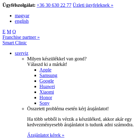
Ügyfélszolgálat:
+36 30 630 22 77
Üzleti ügyfeleknek »
magyar
english
E
M
Q
Franchise partner »
Smart Clinic
szerviz
Milyen készülékkel van gond?
Válaszd ki a márkát!
Apple
Samsung
Google
Huawei
Xiaomi
Honor
Sony
Összetett probléma esetén kérj árajánlatot!
Ha több sebből is vérzik a készüléked, akkor akár egy
kedvezményesebb árajánlatot is tudunk adni számodra.
Árajánlatot kérek »