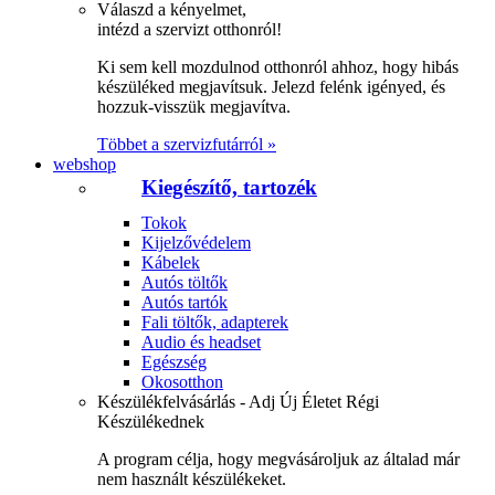
Válaszd a kényelmet,
intézd a szervizt otthonról!
Ki sem kell mozdulnod otthonról ahhoz, hogy hibás
készüléked megjavítsuk. Jelezd felénk igényed, és
hozzuk-visszük megjavítva.
Többet a szervizfutárról »
webshop
Kiegészítő, tartozék
Tokok
Kijelzővédelem
Kábelek
Autós töltők
Autós tartók
Fali töltők, adapterek
Audio és headset
Egészség
Okosotthon
Készülékfelvásárlás - Adj Új Életet Régi
Készülékednek
A program célja, hogy megvásároljuk az általad már
nem használt készülékeket.