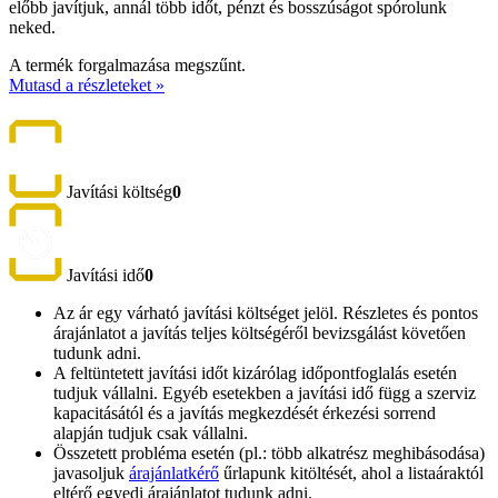
előbb javítjuk, annál több időt, pénzt és bosszúságot spórolunk
neked.
A termék forgalmazása megszűnt.
Mutasd a részleteket »
Javítási költség
0
Javítási idő
0
Az ár egy várható javítási költséget jelöl. Részletes és pontos
árajánlatot a javítás teljes költségéről bevizsgálást követően
tudunk adni.
A feltüntetett javítási időt kizárólag időpontfoglalás esetén
tudjuk vállalni. Egyéb esetekben a javítási idő függ a szerviz
kapacitásától és a javítás megkezdését érkezési sorrend
alapján tudjuk csak vállalni.
Összetett probléma esetén (pl.: több alkatrész meghibásodása)
javasoljuk
árajánlatkérő
űrlapunk kitöltését, ahol a listaáraktól
eltérő egyedi árajánlatot tudunk adni.