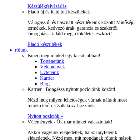
Készülékfelvásárlás
Eladó új és felújított készülékek
Válogass új és használt készülékeink között! Minőségi
termékek, kedvező árak, garancia és szakértői
támogatás – találd meg a tökéletes eszközt!
Eladó készülékek
rólunk
Ismerj meg minket egy kicsit jobban!
Történetünk
Vélemények
Üzleteink
Karrier
Blog
Karrier - Böngéssz nyitott pozícióink között!
Nézd meg milyen lehetőségek várnak nálunk most
munka terén. Csatlakozz hozzánk.
Nyitott pozíciók »
Vélemények - Ők már minket választottak!
Akkor vagyunk elégedettek, ha az ügyfeleink
elégedettek. Nézd meg, mit mondanak rólunk mások.