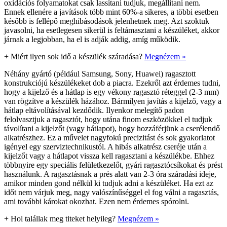
oxidációs folyamatokat csak lassítani tudjuk, megállítani nem.
Ennek ellenére a javítások több mint 60%-a sikeres, a többi esetben
később is fellépő meghibásodások jelenhetnek meg. Azt szoktuk
javasolni, ha esetlegesen sikerül is feltámasztani a készüléket, akkor
járnak a legjobban, ha el is adják addig, amíg működik.
+
Miért ilyen sok idő a készülék száradása?
Megnézem »
Néhány gyártó (például Samsung, Sony, Huawei) ragasztott
konstrukciójú készülékeket dob a piacra. Ezekről azt érdemes tudni,
hogy a kijelző és a hátlap is egy vékony ragasztó réteggel (2-3 mm)
van rögzítve a készülék házához. Bármilyen javítás a kijelző, vagy a
hátlap eltávolításával kezdődik. Ilyenkor melegítő padon
felolvasztjuk a ragasztót, hogy utána finom eszközökkel el tudjuk
távolítani a kijelzőt (vagy hátlapot), hogy hozzáférjünk a cserélendő
alkatrészhez. Ez a művelet nagyfokú precizitást és sok gyakorlatot
igényel egy szerviztechnikustól. A hibás alkatrész cseréje után a
kijelzőt vagy a hátlapot vissza kell ragasztani a készülékbe. Ehhez
többnyire egy speciális felületkezelőt, gyári ragasztócsíkokat és prést
használunk. A ragasztásnak a prés alatt van 2-3 óra száradási ideje,
amikor minden gond nélkül ki tudjuk adni a készüléket. Ha ezt az
időt nem várjuk meg, nagy valószínűséggel el fog válni a ragasztás,
ami további károkat okozhat. Ezen nem érdemes spórolni.
+
Hol talállak meg titeket helyileg?
Megnézem »