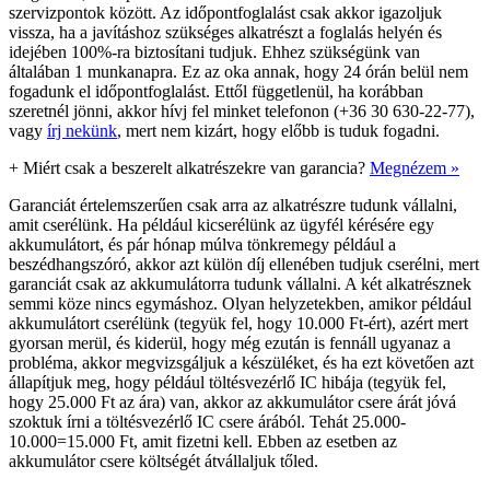
szervizpontok között. Az időpontfoglalást csak akkor igazoljuk
vissza, ha a javításhoz szükséges alkatrészt a foglalás helyén és
idejében 100%-ra biztosítani tudjuk. Ehhez szükségünk van
általában 1 munkanapra. Ez az oka annak, hogy 24 órán belül nem
fogadunk el időpontfoglalást. Ettől függetlenül, ha korábban
szeretnél jönni, akkor hívj fel minket telefonon (+36 30 630-22-77),
vagy
írj nekünk
, mert nem kizárt, hogy előbb is tuduk fogadni.
+
Miért csak a beszerelt alkatrészekre van garancia?
Megnézem »
Garanciát értelemszerűen csak arra az alkatrészre tudunk vállalni,
amit cserélünk. Ha például kicserélünk az ügyfél kérésére egy
akkumulátort, és pár hónap múlva tönkremegy például a
beszédhangszóró, akkor azt külön díj ellenében tudjuk cserélni, mert
garanciát csak az akkumulátorra tudunk vállalni. A két alkatrésznek
semmi köze nincs egymáshoz. Olyan helyzetekben, amikor például
akkumulátort cserélünk (tegyük fel, hogy 10.000 Ft-ért), azért mert
gyorsan merül, és kiderül, hogy még ezután is fennáll ugyanaz a
probléma, akkor megvizsgáljuk a készüléket, és ha ezt követően azt
állapítjuk meg, hogy például töltésvezérlő IC hibája (tegyük fel,
hogy 25.000 Ft az ára) van, akkor az akkumulátor csere árát jóvá
szoktuk írni a töltésvezérlő IC csere árából. Tehát 25.000-
10.000=15.000 Ft, amit fizetni kell. Ebben az esetben az
akkumulátor csere költségét átvállaljuk tőled.