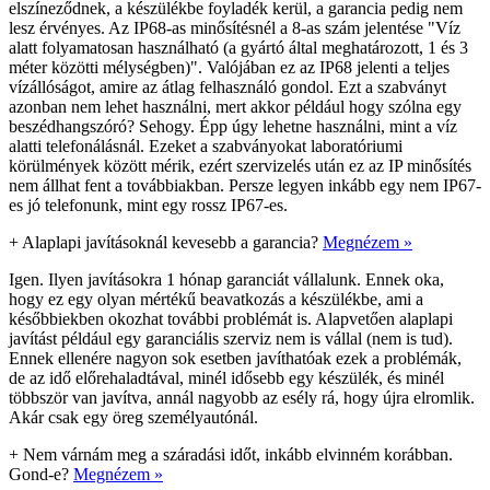
elszíneződnek, a készülékbe foyladék kerül, a garancia pedig nem
lesz érvényes. Az IP68-as minősítésnél a 8-as szám jelentése "Víz
alatt folyamatosan használható (a gyártó által meghatározott, 1 és 3
méter közötti mélységben)". Valójában ez az IP68 jelenti a teljes
vízállóságot, amire az átlag felhasználó gondol. Ezt a szabványt
azonban nem lehet használni, mert akkor például hogy szólna egy
beszédhangszóró? Sehogy. Épp úgy lehetne használni, mint a víz
alatti telefonálásnál. Ezeket a szabványokat laboratóriumi
körülmények között mérik, ezért szervizelés után ez az IP minősítés
nem állhat fent a továbbiakban. Persze legyen inkább egy nem IP67-
es jó telefonunk, mint egy rossz IP67-es.
+
Alaplapi javításoknál kevesebb a garancia?
Megnézem »
Igen. Ilyen javításokra 1 hónap garanciát vállalunk. Ennek oka,
hogy ez egy olyan mértékű beavatkozás a készülékbe, ami a
későbbiekben okozhat további problémát is. Alapvetően alaplapi
javítást például egy garanciális szerviz nem is vállal (nem is tud).
Ennek ellenére nagyon sok esetben javíthatóak ezek a problémák,
de az idő előrehaladtával, minél idősebb egy készülék, és minél
többször van javítva, annál nagyobb az esély rá, hogy újra elromlik.
Akár csak egy öreg személyautónál.
+
Nem várnám meg a száradási időt, inkább elvinném korábban.
Gond-e?
Megnézem »