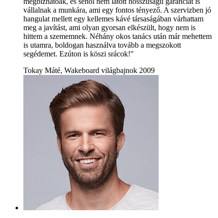
megbízhatóak, és sehol nem látott hosszúságú garanciát is
vállalnak a munkára, ami egy fontos tényező. A szervizben jó
hangulat mellett egy kellemes kávé társaságában várhattam
meg a javítást, ami olyan gyorsan elkészült, hogy nem is
hittem a szememnek. Néhány okos tanács után már mehettem
is utamra, boldogan használva tovább a megszokott
segédemet. Ezúton is köszi srácok!"
Tokay Máté, Wakeboard világbajnok 2009