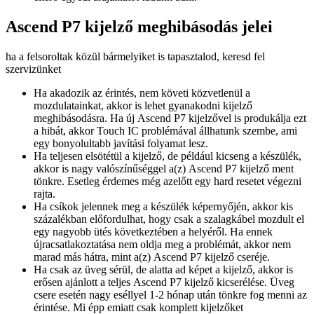
Ascend P7 kijelző meghibásodás jelei
ha a felsoroltak közül bármelyiket is tapasztalod, keresd fel
szervizünket
Ha akadozik az érintés, nem követi közvetlenül a
mozdulatainkat, akkor is lehet gyanakodni kijelző
meghibásodásra. Ha új Ascend P7 kijelzővel is produkálja ezt
a hibát, akkor Touch IC problémával állhatunk szembe, ami
egy bonyolultabb javítási folyamat lesz.
Ha teljesen elsötétül a kijelző, de például kicseng a készülék,
akkor is nagy valószínűséggel a(z) Ascend P7 kijelző ment
tönkre. Esetleg érdemes még azelőtt egy hard resetet végezni
rajta.
Ha csíkok jelennek meg a készülék képernyőjén, akkor kis
százalékban előfordulhat, hogy csak a szalagkábel mozdult el
egy nagyobb ütés következtében a helyéről. Ha ennek
újracsatlakoztatása nem oldja meg a problémát, akkor nem
marad más hátra, mint a(z) Ascend P7 kijelző cseréje.
Ha csak az üveg sérül, de alatta ad képet a kijelző, akkor is
erősen ajánlott a teljes Ascend P7 kijelző kicserélése. Üveg
csere esetén nagy eséllyel 1-2 hónap után tönkre fog menni az
érintése. Mi épp emiatt csak komplett kijelzőket