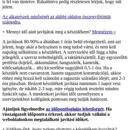
is fel van tüntetve. Rákattintva pedig részletesen leírjuk, hogy mit
jelent.
Az alkatrészek minőségét az alábbi oldalon összegyűjtöttük
számodra.
+
Mennyi idő alatt javítjátok meg a készülékem?
Megnézem »
A javítások 80-90%-a általában 1 órán belül elvégezhető, ami azt
jelenti, hogy akár a helyszínen is meg tudod várni, és nem kell
napokig nélkülözni a készüléket. A szervizelési idő függ a hiba
jellegétől, a szerviz terheltségétől, a raktárkészlettől. Egy egyszerűbb
periféria (kijelző, akkumulátor, hangszórók, kamerák,
töltőcsatlakozók... stb) kicserélése nagyjából 0,5-1 óra. Ha a
készülék nem csavarozott, hanem ragasztott konstrukciójú, akkor
ehhez még hozzá kell számolni a ragasztás száradási idejét, ami 2-3
óra pluszban. Beázott készülékek javítása minimum 1 napot vesz
igénybe, de inkább 2-3 nap, mire végig tudunk tesztelni minden
funkciót rajta. A mindenkori javítási időt személyesen a
szervizeinkben kollégáink pontosan meg tudják határozni.
Ajánljuk figyelmedbe
az időpontfoglalás lehetőségét
. Ha
visszaigazolt időpontra érkezel, akkor tudjuk vállalni a
weboldalunkon megtalálható javítási időket.
+
Vidéken élek, hogy tudom eljuttatni a készülékem hozzátok?