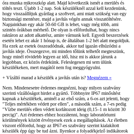
óra munka mikroszkóp alatt. Majd következik ismét a merülés és
töltés teszt. Újabb 1-2 nap. Sok készüléknél azzal kell kezdenünk,
hogy visszaállítjuk gyárilag a szoftvert, ami miatt szükség van egy
biztonsági mentésre, majd a javítás végén annak visszatöltésére.
Napjainkban egy akár 50-60 GB is lehet, vagy még több, ami
szintén órákban mérhető. De olyan is előfordulhat, hogy nincs
raktáron az adott alkatrész, amire várnunk kell. Egyedi beszerzések
esetén lehet ez akár 1 hónap is, de általában 1-2 hét alatt megoldjuk.
Ha ezek az esetek összeadódnak, akkor tud igazán elhúzódni a
javítás ideje. Összegezve, mi minden tőlünk telhetőt megteszünk,
hogy minél rövidebb legyen az idő, hisz mi is akkor járunk a
legjobban, ez közös érdekünk. Feleslegesen mi sem ülünk
készülékeken, mert magától nem fog meggyógyulni.
+
Vízálló marad a készülék a javítás után is?
Megnézem »
Nem. Mindenesetre érdemes megnézni, hogy milyen szabvány
szerinti vízállóságot hirdet a gyártó. Többnyire IP67 minősítést
kapnak a készülékek, aminél a az első szám, a 6-os azt jelenti, hogy
"Teljes mértékben védett por ellen", a második szám, a 7-es pedig
"Vízbe merülés ellen védett korlátozott ideig (0,15–1 m között 30
percig)". Azt érdemes ehhez hozzátenni, hogy laboratóriumi
körülmények között érvényesek ezek a megállapítások. Az életben
viszont előfordul, hogy az IP67-es szabvány szerint kialakított
készülék épp úgy be tud ázni. Ilyenkor a folyadékjelző indikátorok