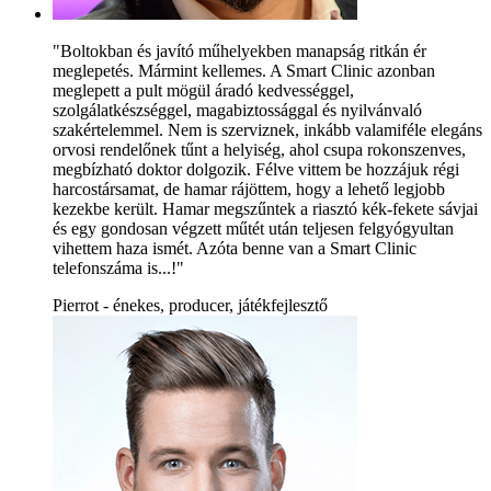
"Boltokban és javító műhelyekben manapság ritkán ér
meglepetés. Mármint kellemes. A Smart Clinic azonban
meglepett a pult mögül áradó kedvességgel,
szolgálatkészséggel, magabiztossággal és nyilvánvaló
szakértelemmel. Nem is szerviznek, inkább valamiféle elegáns
orvosi rendelőnek tűnt a helyiség, ahol csupa rokonszenves,
megbízható doktor dolgozik. Félve vittem be hozzájuk régi
harcostársamat, de hamar rájöttem, hogy a lehető legjobb
kezekbe került. Hamar megszűntek a riasztó kék-fekete sávjai
és egy gondosan végzett műtét után teljesen felgyógyultan
vihettem haza ismét. Azóta benne van a Smart Clinic
telefonszáma is...!"
Pierrot - énekes, producer, játékfejlesztő