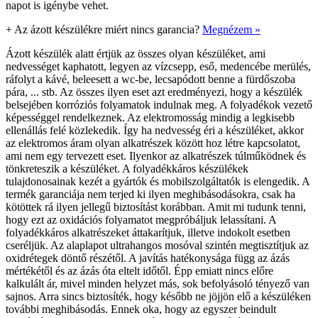
napot is igénybe vehet.
+
Az ázott készülékre miért nincs garancia?
Megnézem »
Ázott készülék alatt értjük az összes olyan készüléket, ami
nedvességet kaphatott, legyen az vízcsepp, eső, medencébe merülés,
ráfolyt a kávé, beleesett a wc-be, lecsapódott benne a fürdőszoba
pára, ... stb. Az összes ilyen eset azt eredményezi, hogy a készülék
belsejében korróziós folyamatok indulnak meg. A folyadékok vezető
képességgel rendelkeznek. Az elektromosság mindig a legkisebb
ellenállás felé közlekedik. Így ha nedvesség éri a készüléket, akkor
az elektromos áram olyan alkatrészek között hoz létre kapcsolatot,
ami nem egy tervezett eset. Ilyenkor az alkatrészek túlműködnek és
tönkreteszik a készüléket. A folyadékkáros készülékek
tulajdonosainak kezét a gyártók és mobilszolgáltatók is elengedik. A
termék garanciája nem terjed ki ilyen meghibásodásokra, csak ha
kötöttek rá ilyen jellegű biztosítást korábban. Amit mi tudunk tenni,
hogy ezt az oxidációs folyamatot megpróbáljuk lelassítani. A
folyadékkáros alkatrészeket áttakarítjuk, illetve indokolt esetben
cseréljük. Az alaplapot ultrahangos mosóval szintén megtisztítjuk az
oxidrétegek döntő részétől. A javítás hatékonysága függ az ázás
mértékétől és az ázás óta eltelt időtől. Épp emiatt nincs előre
kalkulált ár, mivel minden helyzet más, sok befolyásoló tényező van
sajnos. Arra sincs biztosíték, hogy később ne jöjjön elő a készüléken
további meghibásodás. Ennek oka, hogy az egyszer beindult