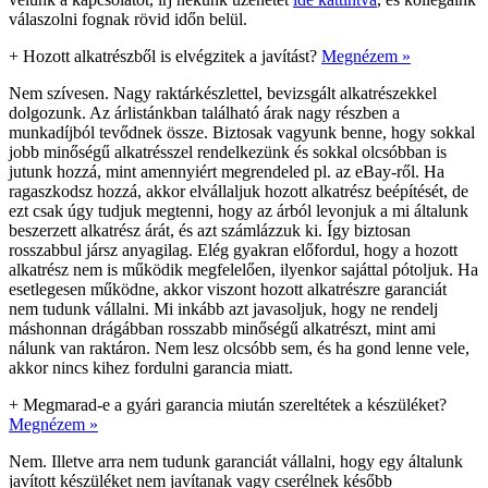
válaszolni fognak rövid időn belül.
+
Hozott alkatrészből is elvégzitek a javítást?
Megnézem »
Nem szívesen. Nagy raktárkészlettel, bevizsgált alkatrészekkel
dolgozunk. Az árlistánkban található árak nagy részben a
munkadíjból tevődnek össze. Biztosak vagyunk benne, hogy sokkal
jobb minőségű alkatrésszel rendelkezünk és sokkal olcsóbban is
jutunk hozzá, mint amennyiért megrendeled pl. az eBay-ről. Ha
ragaszkodsz hozzá, akkor elvállaljuk hozott alkatrész beépítését, de
ezt csak úgy tudjuk megtenni, hogy az árból levonjuk a mi általunk
beszerzett alkatrész árát, és azt számlázzuk ki. Így biztosan
rosszabbul jársz anyagilag. Elég gyakran előfordul, hogy a hozott
alkatrész nem is működik megfelelően, ilyenkor sajáttal pótoljuk. Ha
esetlegesen működne, akkor viszont hozott alkatrészre garanciát
nem tudunk vállalni. Mi inkább azt javasoljuk, hogy ne rendelj
máshonnan drágábban rosszabb minőségű alkatrészt, mint ami
nálunk van raktáron. Nem lesz olcsóbb sem, és ha gond lenne vele,
akkor nincs kihez fordulni garancia miatt.
+
Megmarad-e a gyári garancia miután szereltétek a készüléket?
Megnézem »
Nem. Illetve arra nem tudunk garanciát vállalni, hogy egy általunk
javított készüléket nem javítanak vagy cserélnek később