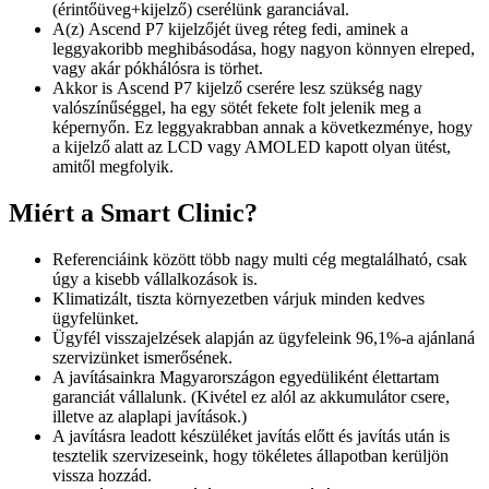
(érintőüveg+kijelző) cserélünk garanciával.
A(z) Ascend P7 kijelzőjét üveg réteg fedi, aminek a
leggyakoribb meghibásodása, hogy nagyon könnyen elreped,
vagy akár pókhálósra is törhet.
Akkor is Ascend P7 kijelző cserére lesz szükség nagy
valószínűséggel, ha egy sötét fekete folt jelenik meg a
képernyőn. Ez leggyakrabban annak a következménye, hogy
a kijelző alatt az LCD vagy AMOLED kapott olyan ütést,
amitől megfolyik.
Miért a Smart Clinic?
Referenciáink között több nagy multi cég megtalálható, csak
úgy a kisebb vállalkozások is.
Klimatizált, tiszta környezetben várjuk minden kedves
ügyfelünket.
Ügyfél visszajelzések alapján az ügyfeleink 96,1%-a ajánlaná
szervizünket ismerősének.
A javításainkra Magyarországon egyedüliként élettartam
garanciát vállalunk. (Kivétel ez alól az akkumulátor csere,
illetve az alaplapi javítások.)
A javításra leadott készüléket javítás előtt és javítás után is
tesztelik szervizeseink, hogy tökéletes állapotban kerüljön
vissza hozzád.