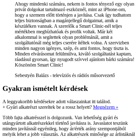
Ahogy mindenki számára, nekem is fontos tényező egy olyan
privát dolgokat tartalmazó eszköznél, mint az iPhone-om,
hogy a szemem előtt történjen a javítása. Csak így tudhatom
teljes biztonságban a magánjellegű dolgaimat, amik a
készüléken vannak. A szerelők a Smart Clinic-nél teljes
mértékben megbízhatóak és profik voltak. Már két
alkalommal is segítettek olyan problémánál, amit a
szolgáltatónál még teljes cserére ítéltek volna. A szervizben
minden nagyon igényes, szép, és ami fontos, hogy tiszta is.
Minden elvárásomat felülmúlva, kiváló szolgáltatást kaptam,
ráadásul gyorsan, így nyugodt szívvel ajánlom bárki számára!
Köszönöm Smart Clinic!
Sebestyén Balázs - televíziós és rádiós műsorvezető
Gyakran ismételt kérdések
A leggyakoribb kérdésekre adott válaszainkat itt találod.
+
Gyári alkatrészt szereltek be a rossz helyett?
Megnézem »
Több fajta alkatrésszel is dolgozunk. Van lehetőség gyári és
utángyártott alkatrészekkel történő javításra is. Javaslatot teszünk
minden javításnál egyénileg, hogy ár/érték arány szempontjából
melyik lehet a jobb választás. Az alkatrészek minősége az árlistáknál