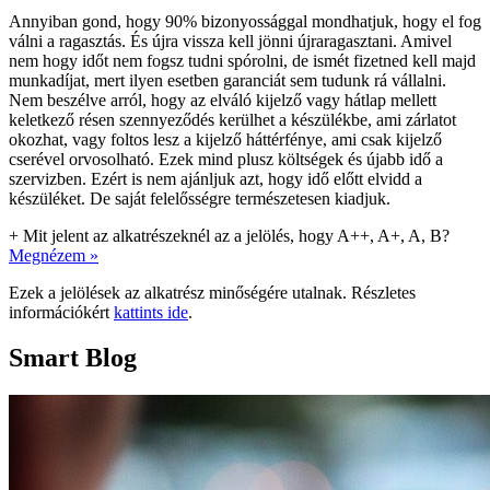
Annyiban gond, hogy 90% bizonyossággal mondhatjuk, hogy el fog
válni a ragasztás. És újra vissza kell jönni újraragasztani. Amivel
nem hogy időt nem fogsz tudni spórolni, de ismét fizetned kell majd
munkadíjat, mert ilyen esetben garanciát sem tudunk rá vállalni.
Nem beszélve arról, hogy az elváló kijelző vagy hátlap mellett
keletkező résen szennyeződés kerülhet a készülékbe, ami zárlatot
okozhat, vagy foltos lesz a kijelző háttérfénye, ami csak kijelző
cserével orvosolható. Ezek mind plusz költségek és újabb idő a
szervizben. Ezért is nem ajánljuk azt, hogy idő előtt elvidd a
készüléket. De saját felelősségre természetesen kiadjuk.
+
Mit jelent az alkatrészeknél az a jelölés, hogy A++, A+, A, B?
Megnézem »
Ezek a jelölések az alkatrész minőségére utalnak. Részletes
információkért
kattints ide
.
Smart Blog