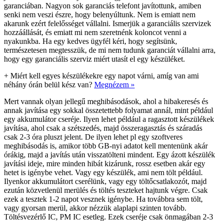
garanciában. Nagyon sok garanciás telefont javítottunk, amiben
senki nem veszi észre, hogy belenyúltunk. Nem is emiatt nem
akarunk ezért felelősséget vállalni. Ismerjük a garanciális szervizek
hozzáállását, és emiatt mi nem szeretnénk koloncot venni a
nyakunkba. Ha egy kedves ügyfél kéri, hogy segítsünk,
természetesen megtesszük, de mi nem tudunk garanciát vállalni arra,
hogy egy garanciális szerviz miért utasít el egy készüléket.
+
Miért kell egyes készülékekre egy napot várni, amíg van ami
néhány órán belül kész van?
Megnézem »
Mert vannak olyan jellegű meghibásodások, ahol a hibakeresés és
annak javítása egy sokkal összetettebb folyamat annál, mint például
egy akkumulátor cseréje. Ilyen lehet például a ragasztott készülékek
javítása, ahol csak a szétszedés, majd összeragasztás és száradás
csak 2-3 óra pluszt jelent. De ilyen lehet pl egy szoftveres
meghibásodás is, amikor több GB-nyi adatot kell mentenünk akár
órákig, majd a javítás után visszatölteni mindent. Egy ázott készülék
javítási ideje, mire minden hibát kizárunk, rossz esetben akár egy
hetet is igénybe vehet. Vagy egy készülék, ami nem tölt például.
Ilyenkor akkumulátort cserélünk, vagy egy töltőcsatlakozót, majd
ezután közvetlenül merülés és töltés teszteket hajtunk végre. Csak
ezek a tesztek 1-2 napot vesznek igénybe. Ha továbbra sem tölt,
vagy gyorsan merül, akkor nézzük alaplapi szinten tovább.
Töltésvezérlő IC, PM IC esetleg. Ezek cseréje csak önmagában 2-3