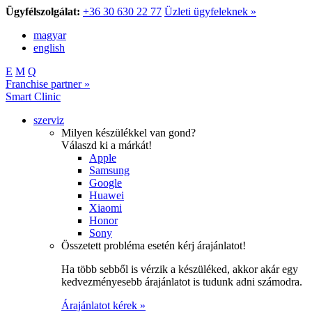
Ügyfélszolgálat:
+36 30 630 22 77
Üzleti ügyfeleknek »
magyar
english
E
M
Q
Franchise partner »
Smart Clinic
szerviz
Milyen készülékkel van gond?
Válaszd ki a márkát!
Apple
Samsung
Google
Huawei
Xiaomi
Honor
Sony
Összetett probléma esetén kérj árajánlatot!
Ha több sebből is vérzik a készüléked, akkor akár egy
kedvezményesebb árajánlatot is tudunk adni számodra.
Árajánlatot kérek »