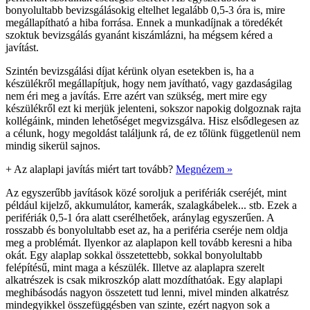
bonyolultabb bevizsgálásokig eltelhet legalább 0,5-3 óra is, mire
megállapítható a hiba forrása. Ennek a munkadíjnak a töredékét
szoktuk bevizsgálás gyanánt kiszámlázni, ha mégsem kéred a
javítást.
Szintén bevizsgálási díjat kérünk olyan esetekben is, ha a
készülékről megállapítjuk, hogy nem javítható, vagy gazdaságilag
nem éri meg a javítás. Erre azért van szükség, mert mire egy
készülékről ezt ki merjük jelenteni, sokszor napokig dolgoznak rajta
kollégáink, minden lehetőséget megvizsgálva. Hisz elsődlegesen az
a célunk, hogy megoldást találjunk rá, de ez tőlünk függetlenül nem
mindig sikerül sajnos.
+
Az alaplapi javítás miért tart tovább?
Megnézem »
Az egyszerűbb javítások közé soroljuk a perifériák cseréjét, mint
például kijelző, akkumulátor, kamerák, szalagkábelek... stb. Ezek a
perifériák 0,5-1 óra alatt cserélhetőek, aránylag egyszerűen. A
rosszabb és bonyolultabb eset az, ha a periféria cseréje nem oldja
meg a problémát. Ilyenkor az alaplapon kell tovább keresni a hiba
okát. Egy alaplap sokkal összetettebb, sokkal bonyolultabb
felépítésű, mint maga a készülék. Illetve az alaplapra szerelt
alkatrészek is csak mikroszkóp alatt mozdíthatóak. Egy alaplapi
meghibásodás nagyon összetett tud lenni, mivel minden alkatrész
mindegyikkel összefüggésben van szinte, ezért nagyon sok a