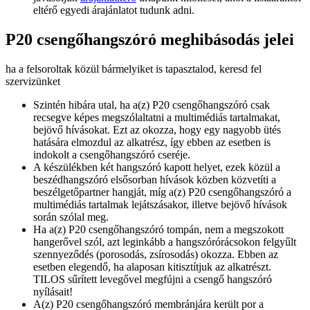
eltérő egyedi árajánlatot tudunk adni.
P20 csengőhangszóró meghibásodás jelei
ha a felsoroltak közül bármelyiket is tapasztalod, keresd fel
szervizünket
Szintén hibára utal, ha a(z) P20 csengőhangszóró csak
recsegve képes megszólaltatni a multimédiás tartalmakat,
bejövő hívásokat. Ezt az okozza, hogy egy nagyobb ütés
hatására elmozdul az alkatrész, így ebben az esetben is
indokolt a csengőhangszóró cseréje.
A készülékben két hangszóró kapott helyet, ezek közül a
beszédhangszóró elsősorban hívások közben közvetíti a
beszélgetőpartner hangját, míg a(z) P20 csengőhangszóró a
multimédiás tartalmak lejátszásakor, illetve bejövő hívások
során szólal meg.
Ha a(z) P20 csengőhangszóró tompán, nem a megszokott
hangerővel szól, azt leginkább a hangszórórácsokon felgyűlt
szennyeződés (porosodás, zsírosodás) okozza. Ebben az
esetben elegendő, ha alaposan kitisztítjuk az alkatrészt.
TILOS sűrített levegővel megfújni a csengő hangszóró
nyílásait!
A(z) P20 csengőhangszóró membránjára került por a