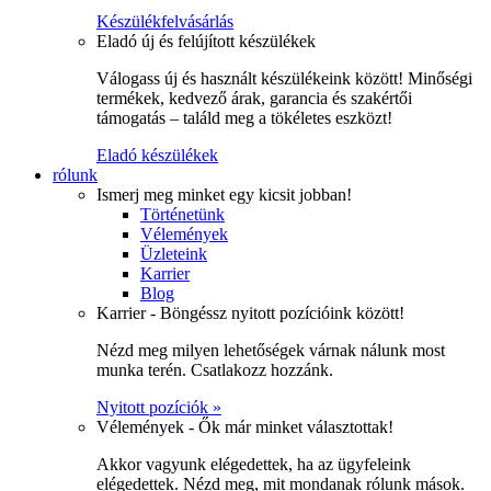
Készülékfelvásárlás
Eladó új és felújított készülékek
Válogass új és használt készülékeink között! Minőségi
termékek, kedvező árak, garancia és szakértői
támogatás – találd meg a tökéletes eszközt!
Eladó készülékek
rólunk
Ismerj meg minket egy kicsit jobban!
Történetünk
Vélemények
Üzleteink
Karrier
Blog
Karrier - Böngéssz nyitott pozícióink között!
Nézd meg milyen lehetőségek várnak nálunk most
munka terén. Csatlakozz hozzánk.
Nyitott pozíciók »
Vélemények - Ők már minket választottak!
Akkor vagyunk elégedettek, ha az ügyfeleink
elégedettek. Nézd meg, mit mondanak rólunk mások.