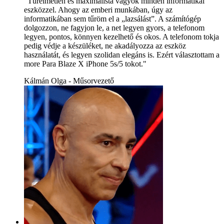
"Türelmetlen és maximalista vagyok minden informatikai
eszközzel. Ahogy az emberi munkában, úgy az
informatikában sem tűröm el a „lazsálást”. A számítógép
dolgozzon, ne fagyjon le, a net legyen gyors, a telefonom
legyen, pontos, könnyen kezelhető és okos. A telefonom tokja
pedig védje a készüléket, ne akadályozza az eszköz
használatát, és legyen szolidan elegáns is. Ezért választottam a
more Para Blaze X iPhone 5s/5 tokot."
Kálmán Olga - Műsorvezető