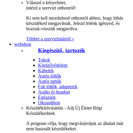
Válaszd a kényelmet,
intézd a szervizt otthonról!
Ki sem kell mozdulnod otthonról ahhoz, hogy hibás
készüléked megjavítsuk. Jelezd felénk igényed, és
hozzuk-visszük megjavítva.
Többet a szervizfutárról »
webshop
Kiegészítő, tartozék
Tokok
Kijelzővédelem
Kábelek
Autós töltők
Autós tartók
Fali töltők, adapterek
Audio és headset
Egészség
Okosotthon
Készülékfelvásárlás - Adj Új Életet Régi
Készülékednek
A program célja, hogy megvásároljuk az általad már
nem használt készülékeket.