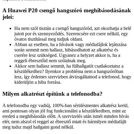
A Huawei P20 csengő hangszóró meghibásodásának
jelei:
Ha nem szól tisztán a csengő hangszóród, azt okozhatja a belé
jutott por és szennyeződés. Szerencsére ezt csere nélkül, egy
óvatos tisztítással meg tudjuk oldani.
Abban az esetben, ha a hívások vagy médiafájlok lejátszása
során semmit nem hallasz, hibásodhatott az alkatrész és
cserére lesz szükséged. Ugyanez a helyzet akkor is, ha a
reggeli ébresztőid nem szólalnak meg.
Akkor sem hallasz semmit, ha fülhallgatót csatlakoztatsz a
készülékedhez? Ilyenkor a probléma nem a hangszóróban
lesz, így érdemes szervizben átvizsgáltatnod a telefonod, hogy
kiderüljön a hiba forrása.
Milyen alkatrészt építünk a telefonodba?
A telefonodba egy vadiúj, 100%-ban sérülésmentes alkatrész kerül,
ami pontosan olyan jól fog funkcionálni a készülékedben, mint az
eredeti a meghibásodás előtt. A szervizelés után ismét minden hívás
elér, nem alszol el reggel az ébresztő miatt és bármilyen médiafájlt
meg tudsz majd hallgatni gond nélkül.