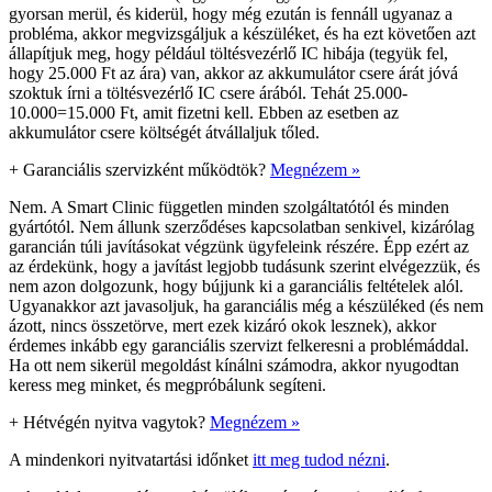
gyorsan merül, és kiderül, hogy még ezután is fennáll ugyanaz a
probléma, akkor megvizsgáljuk a készüléket, és ha ezt követően azt
állapítjuk meg, hogy például töltésvezérlő IC hibája (tegyük fel,
hogy 25.000 Ft az ára) van, akkor az akkumulátor csere árát jóvá
szoktuk írni a töltésvezérlő IC csere árából. Tehát 25.000-
10.000=15.000 Ft, amit fizetni kell. Ebben az esetben az
akkumulátor csere költségét átvállaljuk tőled.
+
Garanciális szervizként működtök?
Megnézem »
Nem. A Smart Clinic független minden szolgáltatótól és minden
gyártótól. Nem állunk szerződéses kapcsolatban senkivel, kizárólag
garancián túli javításokat végzünk ügyfeleink részére. Épp ezért az
az érdekünk, hogy a javítást legjobb tudásunk szerint elvégezzük, és
nem azon dolgozunk, hogy bújjunk ki a garanciális feltételek alól.
Ugyanakkor azt javasoljuk, ha garanciális még a készüléked (és nem
ázott, nincs összetörve, mert ezek kizáró okok lesznek), akkor
érdemes inkább egy garanciális szervizt felkeresni a problémáddal.
Ha ott nem sikerül megoldást kínálni számodra, akkor nyugodtan
keress meg minket, és megpróbálunk segíteni.
+
Hétvégén nyitva vagytok?
Megnézem »
A mindenkori nyitvatartási időnket
itt meg tudod nézni
.