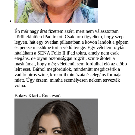
Én már nagy árat fizettem azért, mert nem választottam
körültekintően iPad tokot. Csak arra figyeltem, hogy szép
legyen, hát egy óvatlan pillanatban a kövön landolt a gépem
és persze miszlikbe tört a védő üvege. Egy véletlen folytán
rátaláltam a SENA Folio II iPad tokra, amely nem csak
elegáns, de olyan biztonsággal rögzíti, szinte átöleli a
masinámat, hogy még véletlenül sem fordulhat elő az előbb
leírt eset. Bárhol megfordulok, mindenütt megdicsérik a
vadító piros színe, krokodil mintázata és elegáns formája
miatt. Úgy érzem, mintha személyesen nekem tervezték
volna.
Balázs Klári - Énekesnő