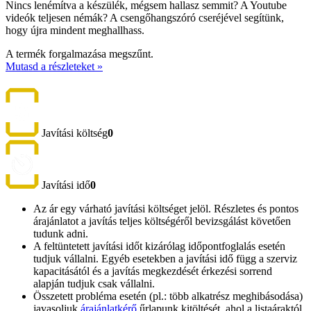
Nincs lenémítva a készülék, mégsem hallasz semmit? A Youtube
videók teljesen némák? A csengőhangszóró cseréjével segítünk,
hogy újra mindent meghallhass.
A termék forgalmazása megszűnt.
Mutasd a részleteket »
Javítási költség
0
Javítási idő
0
Az ár egy várható javítási költséget jelöl. Részletes és pontos
árajánlatot a javítás teljes költségéről bevizsgálást követően
tudunk adni.
A feltüntetett javítási időt kizárólag időpontfoglalás esetén
tudjuk vállalni. Egyéb esetekben a javítási idő függ a szerviz
kapacitásától és a javítás megkezdését érkezési sorrend
alapján tudjuk csak vállalni.
Összetett probléma esetén (pl.: több alkatrész meghibásodása)
javasoljuk
árajánlatkérő
űrlapunk kitöltését, ahol a listaáraktól