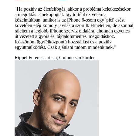
"Ha pozitív az életfelfogás, akkor a probléma keletkezésekor
a megoldás is bekopogtat. Így történt ez velem a
közelmúltban, amikor is az iPhone 6-osom egy 'pici' esést
követően elég komoly javításra szorult. Hihetetlen, de azonnal
ráleltem a legjobb iPhone szerviz oldalára, ahonnan egyenes
út vezetett a gyors és 'fájdalommentes' megoldáshoz.
Köszönöm ügyfélközpontú hozzáállást és a pozitív
együttműködést. Csak ajánlani tudom mindenkinek."
Rippel Ferenc - artista, Guinness-rekorder