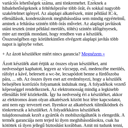
variációs lehetőségek száma, ami tönkremehet. Ezeknek a
hibalehetőségeknek a feltérképezése több órát, és sokkal nagyobb
szakértelmet igényel. Az alaplapi alkatrészek, mint például IC-k,
ellenállások, kondenzátorok meghibásodása sem mindig egyértelmű,
aminek a feltárása szintén több órás művelet. Az alaplapi javítások
utáni tesztek (mint például merülés, töltés) szintén időigényesek,
mire azt merjük mondani, hogy rendben van a készülék.
Összességében egy körültekintően elvégzett alaplapi javítás több
napot is igénybe vehet.
+
Az ázott készülékre miért nincs garancia?
Megnézem »
Ázott készülék alatt értjük az összes olyan készüléket, ami
nedvességet kaphatott, legyen az vízcsepp, eső, medencébe merülés,
ráfolyt a kávé, beleesett a wc-be, lecsapódott benne a fürdőszoba
pára, ... stb. Az összes ilyen eset azt eredményezi, hogy a készülék
belsejében korróziós folyamatok indulnak meg. A folyadékok vezető
képességgel rendelkeznek. Az elektromosság mindig a legkisebb
ellenállás felé közlekedik. Így ha nedvesség éri a készüléket, akkor
az elektromos áram olyan alkatrészek között hoz létre kapcsolatot,
ami nem egy tervezett eset. Ilyenkor az alkatrészek túlműködnek és
tönkreteszik a készüléket. A folyadékkáros készülékek
tulajdonosainak kezét a gyártók és mobilszolgáltatók is elengedik. A
termék garanciája nem terjed ki ilyen meghibásodásokra, csak ha
kötöttek rá ilyen jellegű biztosítást korábban. Amit mi tudunk tenni,