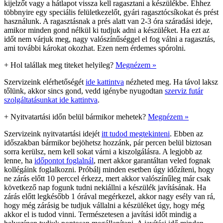
kijelzőt vagy a hátlapot vissza kell ragasztani a készülékbe. Ehhez
többnyire egy speciális felületkezelőt, gyári ragasztócsíkokat és prést
használunk. A ragasztásnak a prés alatt van 2-3 óra száradási ideje,
amikor minden gond nélkül ki tudjuk adni a készüléket. Ha ezt az
időt nem várjuk meg, nagy valószínűséggel el fog válni a ragasztás,
ami további károkat okozhat. Ezen nem érdemes spórolni.
+
Hol talállak meg titeket helyileg?
Megnézem »
Szervizeink elérhetőségét
ide kattintva
nézheted meg. Ha távol laksz
tőlünk, akkor sincs gond, vedd igénybe nyugodtan
szerviz futár
szolgáltatásunkat ide kattintva
.
+
Nyitvatartási időn belül bármikor mehetek?
Megnézem »
Szervizeink nyitvatartási idejét
itt tudod megtekinteni
. Ebben az
időszakban bármikor bejöhetsz hozzánk, pár percen belül biztosan
sorra kerülsz, nem kell sokat várni a kiszolgálásra. A legjobb az
lenne, ha
időpontot foglalnál
, mert akkor garantáltan veled fognak
kollégáink foglalkozni. Próbálj minden esetben úgy időzíteni, hogy
ne zárás előtt 10 perccel érkezz, mert akkor valószínűleg már csak
következő nap fogunk tudni nekiállni a készülék javításának. Ha
zárás előtt legkésőbb 1 órával megérkezel, akkor nagy esély van rá,
hogy még zárásig be tudjuk vállalni a készüléket úgy, hogy még
akkor el is tudod vinni. Természetesen a javítási időt mindig a