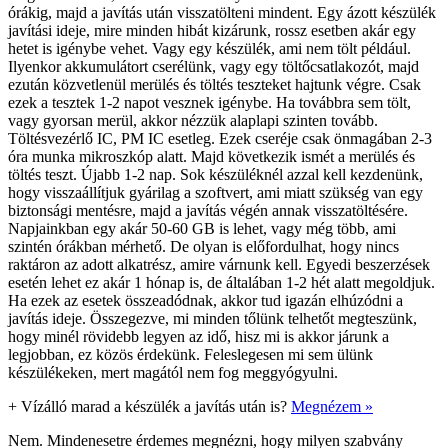
órákig, majd a javítás után visszatölteni mindent. Egy ázott készülék
javítási ideje, mire minden hibát kizárunk, rossz esetben akár egy
hetet is igénybe vehet. Vagy egy készülék, ami nem tölt például.
Ilyenkor akkumulátort cserélünk, vagy egy töltőcsatlakozót, majd
ezután közvetlenül merülés és töltés teszteket hajtunk végre. Csak
ezek a tesztek 1-2 napot vesznek igénybe. Ha továbbra sem tölt,
vagy gyorsan merül, akkor nézzük alaplapi szinten tovább.
Töltésvezérlő IC, PM IC esetleg. Ezek cseréje csak önmagában 2-3
óra munka mikroszkóp alatt. Majd következik ismét a merülés és
töltés teszt. Újabb 1-2 nap. Sok készüléknél azzal kell kezdenünk,
hogy visszaállítjuk gyárilag a szoftvert, ami miatt szükség van egy
biztonsági mentésre, majd a javítás végén annak visszatöltésére.
Napjainkban egy akár 50-60 GB is lehet, vagy még több, ami
szintén órákban mérhető. De olyan is előfordulhat, hogy nincs
raktáron az adott alkatrész, amire várnunk kell. Egyedi beszerzések
esetén lehet ez akár 1 hónap is, de általában 1-2 hét alatt megoldjuk.
Ha ezek az esetek összeadódnak, akkor tud igazán elhúzódni a
javítás ideje. Összegezve, mi minden tőlünk telhetőt megteszünk,
hogy minél rövidebb legyen az idő, hisz mi is akkor járunk a
legjobban, ez közös érdekünk. Feleslegesen mi sem ülünk
készülékeken, mert magától nem fog meggyógyulni.
+
Vízálló marad a készülék a javítás után is?
Megnézem »
Nem. Mindenesetre érdemes megnézni, hogy milyen szabvány