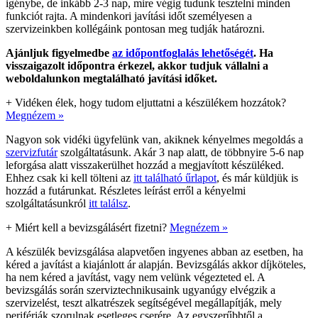
igénybe, de inkább 2-3 nap, mire végig tudunk tesztelni minden
funkciót rajta. A mindenkori javítási időt személyesen a
szervizeinkben kollégáink pontosan meg tudják határozni.
Ajánljuk figyelmedbe
az időpontfoglalás lehetőségét
. Ha
visszaigazolt időpontra érkezel, akkor tudjuk vállalni a
weboldalunkon megtalálható javítási időket.
+
Vidéken élek, hogy tudom eljuttatni a készülékem hozzátok?
Megnézem »
Nagyon sok vidéki ügyfelünk van, akiknek kényelmes megoldás a
szervizfutár
szolgáltatásunk. Akár 3 nap alatt, de többnyire 5-6 nap
leforgása alatt visszakerülhet hozzád a megjavított készüléked.
Ehhez csak ki kell tölteni az
itt található űrlapot
, és már küldjük is
hozzád a futárunkat. Részletes leírást erről a kényelmi
szolgáltatásunkról
itt találsz
.
+
Miért kell a bevizsgálásért fizetni?
Megnézem »
A készülék bevizsgálása alapvetően ingyenes abban az esetben, ha
kéred a javítást a kiajánlott ár alapján. Bevizsgálás akkor díjköteles,
ha nem kéred a javítást, vagy nem velünk végezteted el. A
bevizsgálás során szerviztechnikusaink ugyanúgy elvégzik a
szervizelést, teszt alkatrészek segítségével megállapítják, mely
perifériák szorulnak esetleges cserére. Az egyszerűbbtől a