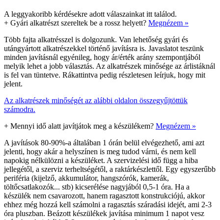
A leggyakoribb kérdésekre adott válaszainkat itt találod.
+
Gyári alkatrészt szereltek be a rossz helyett?
Megnézem »
Több fajta alkatrésszel is dolgozunk. Van lehetőség gyári és
utángyártott alkatrészekkel történő javításra is. Javaslatot teszünk
minden javításnál egyénileg, hogy ár/érték arány szempontjából
melyik lehet a jobb választás. Az alkatrészek minősége az árlistáknál
is fel van tüntetve. Rákattintva pedig részletesen leírjuk, hogy mit
jelent.
Az alkatrészek minőségét az alábbi oldalon összegyűjtöttük
számodra.
+
Mennyi idő alatt javítjátok meg a készülékem?
Megnézem »
A javítások 80-90%-a általában 1 órán belül elvégezhető, ami azt
jelenti, hogy akár a helyszínen is meg tudod várni, és nem kell
napokig nélkülözni a készüléket. A szervizelési idő függ a hiba
jellegétől, a szerviz terheltségétől, a raktárkészlettől. Egy egyszerűbb
periféria (kijelző, akkumulátor, hangszórók, kamerák,
töltőcsatlakozók... stb) kicserélése nagyjából 0,5-1 óra. Ha a
készülék nem csavarozott, hanem ragasztott konstrukciójú, akkor
ehhez még hozzá kell számolni a ragasztás száradási idejét, ami 2-3
óra pluszban. Beázott készülékek javítása minimum 1 napot vesz