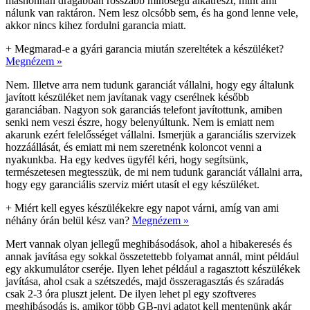
máshonnan drágábban rosszabb minőségű alkatrészt, mint ami
nálunk van raktáron. Nem lesz olcsóbb sem, és ha gond lenne vele,
akkor nincs kihez fordulni garancia miatt.
+
Megmarad-e a gyári garancia miután szereltétek a készüléket?
Megnézem »
Nem. Illetve arra nem tudunk garanciát vállalni, hogy egy általunk
javított készüléket nem javítanak vagy cserélnek később
garanciában. Nagyon sok garanciás telefont javítottunk, amiben
senki nem veszi észre, hogy belenyúltunk. Nem is emiatt nem
akarunk ezért felelősséget vállalni. Ismerjük a garanciális szervizek
hozzáállását, és emiatt mi nem szeretnénk koloncot venni a
nyakunkba. Ha egy kedves ügyfél kéri, hogy segítsünk,
természetesen megtesszük, de mi nem tudunk garanciát vállalni arra,
hogy egy garanciális szerviz miért utasít el egy készüléket.
+
Miért kell egyes készülékekre egy napot várni, amíg van ami
néhány órán belül kész van?
Megnézem »
Mert vannak olyan jellegű meghibásodások, ahol a hibakeresés és
annak javítása egy sokkal összetettebb folyamat annál, mint például
egy akkumulátor cseréje. Ilyen lehet például a ragasztott készülékek
javítása, ahol csak a szétszedés, majd összeragasztás és száradás
csak 2-3 óra pluszt jelent. De ilyen lehet pl egy szoftveres
meghibásodás is, amikor több GB-nyi adatot kell mentenünk akár