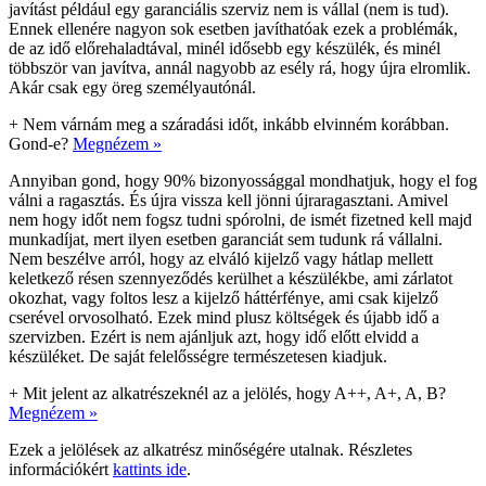
javítást például egy garanciális szerviz nem is vállal (nem is tud).
Ennek ellenére nagyon sok esetben javíthatóak ezek a problémák,
de az idő előrehaladtával, minél idősebb egy készülék, és minél
többször van javítva, annál nagyobb az esély rá, hogy újra elromlik.
Akár csak egy öreg személyautónál.
+
Nem várnám meg a száradási időt, inkább elvinném korábban.
Gond-e?
Megnézem »
Annyiban gond, hogy 90% bizonyossággal mondhatjuk, hogy el fog
válni a ragasztás. És újra vissza kell jönni újraragasztani. Amivel
nem hogy időt nem fogsz tudni spórolni, de ismét fizetned kell majd
munkadíjat, mert ilyen esetben garanciát sem tudunk rá vállalni.
Nem beszélve arról, hogy az elváló kijelző vagy hátlap mellett
keletkező résen szennyeződés kerülhet a készülékbe, ami zárlatot
okozhat, vagy foltos lesz a kijelző háttérfénye, ami csak kijelző
cserével orvosolható. Ezek mind plusz költségek és újabb idő a
szervizben. Ezért is nem ajánljuk azt, hogy idő előtt elvidd a
készüléket. De saját felelősségre természetesen kiadjuk.
+
Mit jelent az alkatrészeknél az a jelölés, hogy A++, A+, A, B?
Megnézem »
Ezek a jelölések az alkatrész minőségére utalnak. Részletes
információkért
kattints ide
.