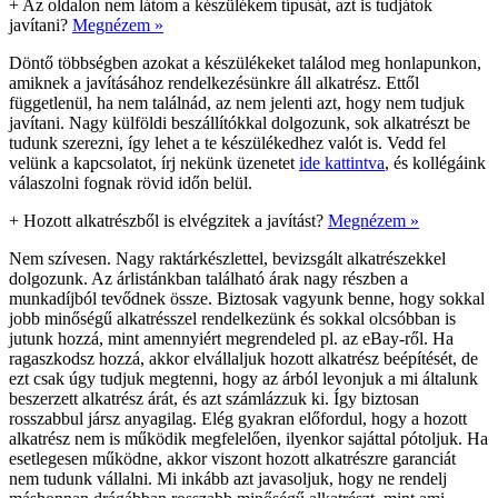
+
Az oldalon nem látom a készülékem típusát, azt is tudjátok
javítani?
Megnézem »
Döntő többségben azokat a készülékeket találod meg honlapunkon,
amiknek a javításához rendelkezésünkre áll alkatrész. Ettől
függetlenül, ha nem találnád, az nem jelenti azt, hogy nem tudjuk
javítani. Nagy külföldi beszállítókkal dolgozunk, sok alkatrészt be
tudunk szerezni, így lehet a te készülékedhez valót is. Vedd fel
velünk a kapcsolatot, írj nekünk üzenetet
ide kattintva
, és kollégáink
válaszolni fognak rövid időn belül.
+
Hozott alkatrészből is elvégzitek a javítást?
Megnézem »
Nem szívesen. Nagy raktárkészlettel, bevizsgált alkatrészekkel
dolgozunk. Az árlistánkban található árak nagy részben a
munkadíjból tevődnek össze. Biztosak vagyunk benne, hogy sokkal
jobb minőségű alkatrésszel rendelkezünk és sokkal olcsóbban is
jutunk hozzá, mint amennyiért megrendeled pl. az eBay-ről. Ha
ragaszkodsz hozzá, akkor elvállaljuk hozott alkatrész beépítését, de
ezt csak úgy tudjuk megtenni, hogy az árból levonjuk a mi általunk
beszerzett alkatrész árát, és azt számlázzuk ki. Így biztosan
rosszabbul jársz anyagilag. Elég gyakran előfordul, hogy a hozott
alkatrész nem is működik megfelelően, ilyenkor sajáttal pótoljuk. Ha
esetlegesen működne, akkor viszont hozott alkatrészre garanciát
nem tudunk vállalni. Mi inkább azt javasoljuk, hogy ne rendelj