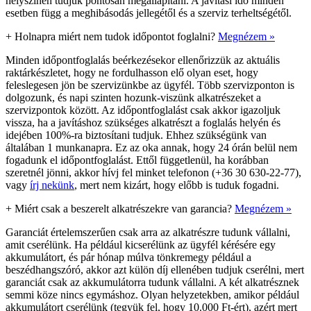
helyszínen tudjuk pontosan megállapítani. A javítási idő minden
esetben függ a meghibásodás jellegétől és a szerviz terheltségétől.
+
Holnapra miért nem tudok időpontot foglalni?
Megnézem »
Minden időpontfoglalás beérkezésekor ellenőrizzük az aktuális
raktárkészletet, hogy ne fordulhasson elő olyan eset, hogy
feleslegesen jön be szervizünkbe az ügyfél. Több szervizponton is
dolgozunk, és napi szinten hozunk-viszünk alkatrészeket a
szervizpontok között. Az időpontfoglalást csak akkor igazoljuk
vissza, ha a javításhoz szükséges alkatrészt a foglalás helyén és
idejében 100%-ra biztosítani tudjuk. Ehhez szükségünk van
általában 1 munkanapra. Ez az oka annak, hogy 24 órán belül nem
fogadunk el időpontfoglalást. Ettől függetlenül, ha korábban
szeretnél jönni, akkor hívj fel minket telefonon (+36 30 630-22-77),
vagy
írj nekünk
, mert nem kizárt, hogy előbb is tuduk fogadni.
+
Miért csak a beszerelt alkatrészekre van garancia?
Megnézem »
Garanciát értelemszerűen csak arra az alkatrészre tudunk vállalni,
amit cserélünk. Ha például kicserélünk az ügyfél kérésére egy
akkumulátort, és pár hónap múlva tönkremegy például a
beszédhangszóró, akkor azt külön díj ellenében tudjuk cserélni, mert
garanciát csak az akkumulátorra tudunk vállalni. A két alkatrésznek
semmi köze nincs egymáshoz. Olyan helyzetekben, amikor például
akkumulátort cserélünk (tegyük fel, hogy 10.000 Ft-ért), azért mert