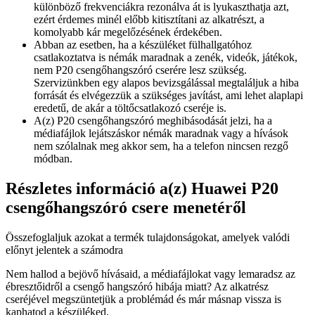
különböző frekvenciákra rezonálva át is lyukaszthatja azt,
ezért érdemes minél előbb kitisztítani az alkatrészt, a
komolyabb kár megelőzésének érdekében.
Abban az esetben, ha a készüléket fülhallgatóhoz
csatlakoztatva is némák maradnak a zenék, videók, játékok,
nem P20 csengőhangszóró cserére lesz szükség.
Szervizünkben egy alapos bevizsgálással megtaláljuk a hiba
forrását és elvégezzük a szükséges javítást, ami lehet alaplapi
eredetű, de akár a töltőcsatlakozó cseréje is.
A(z) P20 csengőhangszóró meghibásodását jelzi, ha a
médiafájlok lejátszáskor némák maradnak vagy a hívások
nem szólalnak meg akkor sem, ha a telefon nincsen rezgő
módban.
Részletes információ a(z) Huawei P20
csengőhangszóró csere menetéről
Összefoglaljuk azokat a termék tulajdonságokat, amelyek valódi
előnyt jelentek a számodra
Nem hallod a bejövő hívásaid, a médiafájlokat vagy lemaradsz az
ébresztőidről a csengő hangszóró hibája miatt? Az alkatrész
cseréjével megszüntetjük a problémád és már másnap vissza is
kaphatod a készüléked.