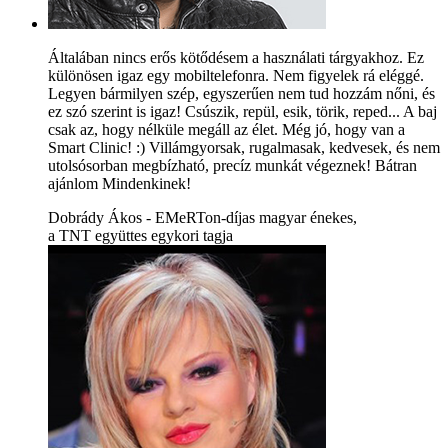
Általában nincs erős kötődésem a használati tárgyakhoz. Ez
különösen igaz egy mobiltelefonra. Nem figyelek rá eléggé.
Legyen bármilyen szép, egyszerűen nem tud hozzám nőni, és
ez szó szerint is igaz! Csúszik, repül, esik, törik, reped... A baj
csak az, hogy nélküle megáll az élet. Még jó, hogy van a
Smart Clinic! :) Villámgyorsak, rugalmasak, kedvesek, és nem
utolsósorban megbízható, precíz munkát végeznek! Bátran
ajánlom Mindenkinek!
Dobrády Ákos - EMeRTon-díjas magyar énekes,
a TNT együttes egykori tagja