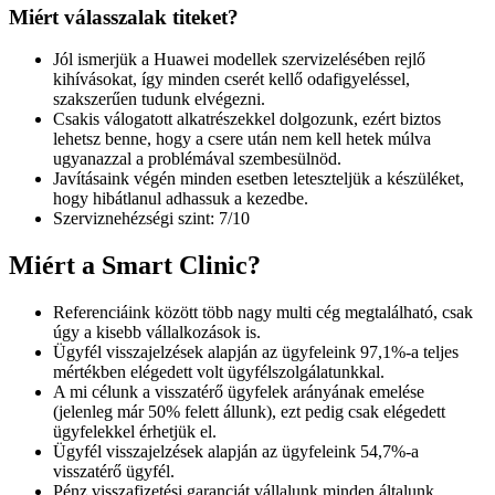
Miért válasszalak titeket?
Jól ismerjük a Huawei modellek szervizelésében rejlő
kihívásokat, így minden cserét kellő odafigyeléssel,
szakszerűen tudunk elvégezni.
Csakis válogatott alkatrészekkel dolgozunk, ezért biztos
lehetsz benne, hogy a csere után nem kell hetek múlva
ugyanazzal a problémával szembesülnöd.
Javításaink végén minden esetben leteszteljük a készüléket,
hogy hibátlanul adhassuk a kezedbe.
Szerviznehézségi szint: 7/10
Miért a Smart Clinic?
Referenciáink között több nagy multi cég megtalálható, csak
úgy a kisebb vállalkozások is.
Ügyfél visszajelzések alapján az ügyfeleink 97,1%-a teljes
mértékben elégedett volt ügyfélszolgálatunkkal.
A mi célunk a visszatérő ügyfelek arányának emelése
(jelenleg már 50% felett állunk), ezt pedig csak elégedett
ügyfelekkel érhetjük el.
Ügyfél visszajelzések alapján az ügyfeleink 54,7%-a
visszatérő ügyfél.
Pénz visszafizetési garanciát vállalunk minden általunk