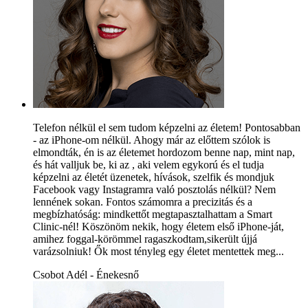
Telefon nélkül el sem tudom képzelni az életem! Pontosabban
- az iPhone-om nélkül. Ahogy már az előttem szólok is
elmondták, én is az életemet hordozom benne nap, mint nap,
és hát valljuk be, ki az , aki velem egykorú és el tudja
képzelni az életét üzenetek, hívások, szelfik és mondjuk
Facebook vagy Instagramra való posztolás nélkül? Nem
lennének sokan. Fontos számomra a precizitás és a
megbízhatóság: mindkettőt megtapasztalhattam a Smart
Clinic-nél! Köszönöm nekik, hogy életem első iPhone-ját,
amihez foggal-körömmel ragaszkodtam,sikerült újjá
varázsolniuk! Ők most tényleg egy életet mentettek meg...
Csobot Adél - Énekesnő