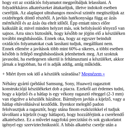
hogy ezt az oxidációs folyamatot megpróbáljuk lelassítani. A
folyadékkáros alkatrészeket áttakarítjuk, illetve indokolt esetben
cseréljük. Az alaplapot ultrahangos mosóval szintén megtisztítjuk az
oxidrétegek döntő részétől. A javítás hatékonysága függ az ázás
mértékétől és az ázás óta eltelt időtől. Épp emiatt nincs előre
kalkulált ár, mivel minden helyzet más, sok befolyásoló tényező van
sajnos. Arra sincs biztosíték, hogy később ne jöjjön elő a készüléken
további meghibásodás. Ennek oka, hogy az egyszer beindult
oxidációs folyamatokat csak lassítani tudjuk, megállítani nem.
Ennek ellenére a javítások több mint 60%-a sikeres, a többi esetben
később is fellépő meghibásodások jelenhetnek meg. Azt szoktuk
javasolni, ha esetlegesen sikerül is feltámasztani a készüléket, akkor
járnak a legjobban, ha el is adják addig, amíg működik.
+
Miért ilyen sok idő a készülék száradása?
Megnézem »
Néhány gyártó (például Samsung, Sony, Huawei) ragasztott
konstrukciójú készülékeket dob a piacra. Ezekről azt érdemes tudni,
hogy a kijelző és a hátlap is egy vékony ragasztó réteggel (2-3 mm)
van rögzítve a készülék házához. Bármilyen javítás a kijelző, vagy a
hátlap eltávolításával kezdődik. Ilyenkor melegítő padon
felolvasztjuk a ragasztót, hogy utána finom eszközökkel el tudjuk
távolítani a kijelzőt (vagy hátlapot), hogy hozzáférjünk a cserélendő
alkatrészhez. Ez a művelet nagyfokú precizitást és sok gyakorlatot
igényel egy szerviztechnikustól. A hibás alkatrész cseréje után a