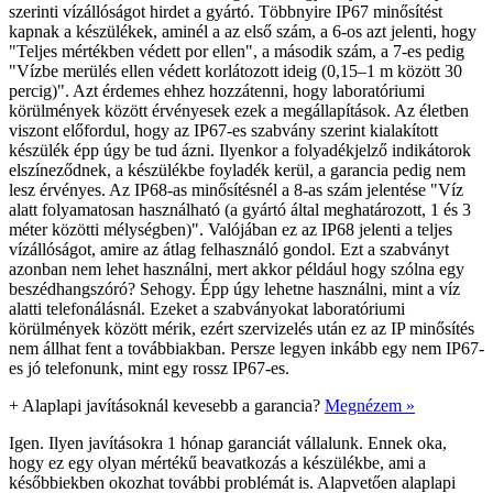
szerinti vízállóságot hirdet a gyártó. Többnyire IP67 minősítést
kapnak a készülékek, aminél a az első szám, a 6-os azt jelenti, hogy
"Teljes mértékben védett por ellen", a második szám, a 7-es pedig
"Vízbe merülés ellen védett korlátozott ideig (0,15–1 m között 30
percig)". Azt érdemes ehhez hozzátenni, hogy laboratóriumi
körülmények között érvényesek ezek a megállapítások. Az életben
viszont előfordul, hogy az IP67-es szabvány szerint kialakított
készülék épp úgy be tud ázni. Ilyenkor a folyadékjelző indikátorok
elszíneződnek, a készülékbe foyladék kerül, a garancia pedig nem
lesz érvényes. Az IP68-as minősítésnél a 8-as szám jelentése "Víz
alatt folyamatosan használható (a gyártó által meghatározott, 1 és 3
méter közötti mélységben)". Valójában ez az IP68 jelenti a teljes
vízállóságot, amire az átlag felhasználó gondol. Ezt a szabványt
azonban nem lehet használni, mert akkor például hogy szólna egy
beszédhangszóró? Sehogy. Épp úgy lehetne használni, mint a víz
alatti telefonálásnál. Ezeket a szabványokat laboratóriumi
körülmények között mérik, ezért szervizelés után ez az IP minősítés
nem állhat fent a továbbiakban. Persze legyen inkább egy nem IP67-
es jó telefonunk, mint egy rossz IP67-es.
+
Alaplapi javításoknál kevesebb a garancia?
Megnézem »
Igen. Ilyen javításokra 1 hónap garanciát vállalunk. Ennek oka,
hogy ez egy olyan mértékű beavatkozás a készülékbe, ami a
későbbiekben okozhat további problémát is. Alapvetően alaplapi