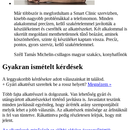
Már többször is megfordultam a Smart Clinic szervizben,
kisebb-nagyobb problémákkal a telefonomon. Minden
alakalommal precízen, kellő szakértelemmel javították a
készülékeimet és cserélték az alkatrészeket. Két alkalommal is
sikerült megoldani menthetetlennek tűnő beázást, aminek
köszönhetően, szinte új készüléket kaptam vissza. Precíz,
pontos, gyors szerviz, kellő szakértelemmel.
Széll Tamás Michelin-csillagos magyar szakács, konyhafőnök
Gyakran ismételt kérdések
A leggyakoribb kérdésekre adott válaszainkat itt találod.
+
Gyári alkatrészt szereltek be a rossz helyett?
Megnézem »
Több fajta alkatrésszel is dolgozunk. Van lehetőség gyári és
utángyártott alkatrészekkel történő javításra is. Javaslatot teszünk
minden javításnál egyénileg, hogy ár/érték arány szempontjából
melyik lehet a jobb választás. Az alkatrészek minősége az árlistáknál
is fel van tüntetve. Rákattintva pedig részletesen leírjuk, hogy mit
jelent.