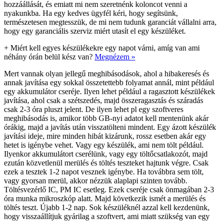
hozzáállását, és emiatt mi nem szeretnénk koloncot venni a
nyakunkba. Ha egy kedves ügyfél kéri, hogy segítsünk,
természetesen megtesszük, de mi nem tudunk garanciát vállalni arra,
hogy egy garanciális szerviz miért utasít el egy készüléket.
+
Miért kell egyes készülékekre egy napot várni, amíg van ami
néhány órán belül kész van?
Megnézem »
Mert vannak olyan jellegű meghibásodások, ahol a hibakeresés és
annak javítása egy sokkal összetettebb folyamat annál, mint például
egy akkumulátor cseréje. Ilyen lehet például a ragasztott készülékek
javítása, ahol csak a szétszedés, majd összeragasztás és száradás
csak 2-3 óra pluszt jelent. De ilyen lehet pl egy szoftveres
meghibásodás is, amikor több GB-nyi adatot kell mentenünk akár
órákig, majd a javítás után visszatölteni mindent. Egy ázott készülék
javítási ideje, mire minden hibát kizárunk, rossz esetben akár egy
hetet is igénybe vehet. Vagy egy készülék, ami nem tölt például.
Ilyenkor akkumulátort cserélünk, vagy egy töltőcsatlakozót, majd
ezután közvetlenül merülés és töltés teszteket hajtunk végre. Csak
ezek a tesztek 1-2 napot vesznek igénybe. Ha továbbra sem tölt,
vagy gyorsan merül, akkor nézzük alaplapi szinten tovább.
Töltésvezérlő IC, PM IC esetleg. Ezek cseréje csak önmagában 2-3
óra munka mikroszkóp alatt. Majd következik ismét a merülés és
töltés teszt. Újabb 1-2 nap. Sok készüléknél azzal kell kezdenünk,
hogy visszaállítjuk gyárilag a szoftvert, ami miatt szükség van egy