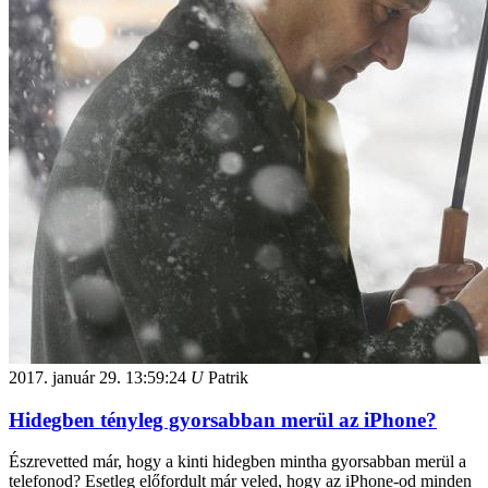
2017. január 29.
13:59:24
U
Patrik
Hidegben tényleg gyorsabban merül az iPhone?
Észrevetted már, hogy a kinti hidegben mintha gyorsabban merül a
telefonod? Esetleg előfordult már veled, hogy az iPhone-od minden