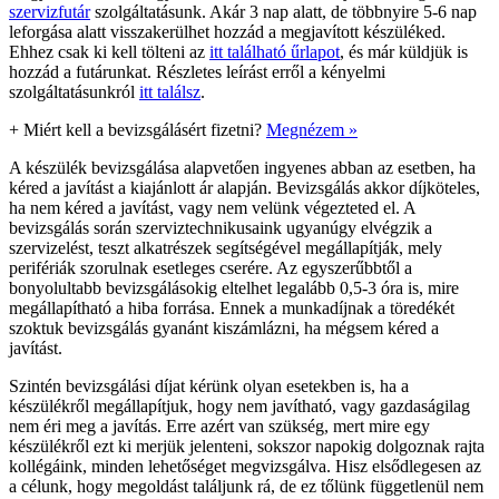
szervizfutár
szolgáltatásunk. Akár 3 nap alatt, de többnyire 5-6 nap
leforgása alatt visszakerülhet hozzád a megjavított készüléked.
Ehhez csak ki kell tölteni az
itt található űrlapot
, és már küldjük is
hozzád a futárunkat. Részletes leírást erről a kényelmi
szolgáltatásunkról
itt találsz
.
+
Miért kell a bevizsgálásért fizetni?
Megnézem »
A készülék bevizsgálása alapvetően ingyenes abban az esetben, ha
kéred a javítást a kiajánlott ár alapján. Bevizsgálás akkor díjköteles,
ha nem kéred a javítást, vagy nem velünk végezteted el. A
bevizsgálás során szerviztechnikusaink ugyanúgy elvégzik a
szervizelést, teszt alkatrészek segítségével megállapítják, mely
perifériák szorulnak esetleges cserére. Az egyszerűbbtől a
bonyolultabb bevizsgálásokig eltelhet legalább 0,5-3 óra is, mire
megállapítható a hiba forrása. Ennek a munkadíjnak a töredékét
szoktuk bevizsgálás gyanánt kiszámlázni, ha mégsem kéred a
javítást.
Szintén bevizsgálási díjat kérünk olyan esetekben is, ha a
készülékről megállapítjuk, hogy nem javítható, vagy gazdaságilag
nem éri meg a javítás. Erre azért van szükség, mert mire egy
készülékről ezt ki merjük jelenteni, sokszor napokig dolgoznak rajta
kollégáink, minden lehetőséget megvizsgálva. Hisz elsődlegesen az
a célunk, hogy megoldást találjunk rá, de ez tőlünk függetlenül nem