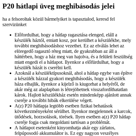
P20 hátlapi üveg meghibásodás jelei
ha a felsoroltak közül bármelyiket is tapasztalod, keresd fel
szervizünket
Előfordulhat, hogy a hátlap ragasztása elenged, eláll a
készülék háztól, emiatt kosz, por kerülhet a készülékbe, mely
további meghibásodáshoz vezethet. Ez az elválás lehet az
elöregedő ragasztó réteg miatt, de gyakrabban az áll a
háttérben, hogy a ház meg van hajolva, és a felületi feszültség
miatt engedi el a hátlapot. Ilyenkor a előfürdulhat, hogy a
készülék házát is cserélni kell.
Azoknál a készüléktípusoknál, ahol a hátlap egybe van építve
a készülék házzal gyakori meghibásodás, hogy a készülék
háza elhajlik, ilyenkor a kijelző is kiugorhat a helyéről, de
akár még az alaplapban is létrejöhetnek visszafordíthatatlan
károk. Hajlott készülékház esetén mindenképp ajánlott annak
cseréje a további hibák elkerülése végett.
A(z) P20 hátlapja legtöbb esetben fizikai behatások
következményeként sérülhet. Ilyenkor megjelennek a karcok,
ütődések, horzsolások, törések. Ilyen esetben a(z) P20 hátlap
cseréje fogja csak megoldani tartósan a problémát.
A hátlapot esetenként kinyomhatja akár egy zárlatos,
felpúposodó akkumulátor is. Ez egy nagyon veszélyes