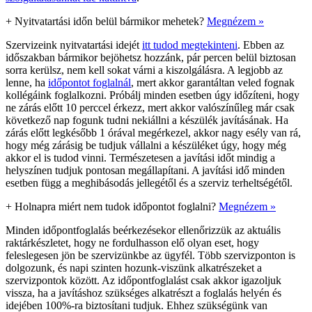
+
Nyitvatartási időn belül bármikor mehetek?
Megnézem »
Szervizeink nyitvatartási idejét
itt tudod megtekinteni
. Ebben az
időszakban bármikor bejöhetsz hozzánk, pár percen belül biztosan
sorra kerülsz, nem kell sokat várni a kiszolgálásra. A legjobb az
lenne, ha
időpontot foglalnál
, mert akkor garantáltan veled fognak
kollégáink foglalkozni. Próbálj minden esetben úgy időzíteni, hogy
ne zárás előtt 10 perccel érkezz, mert akkor valószínűleg már csak
következő nap fogunk tudni nekiállni a készülék javításának. Ha
zárás előtt legkésőbb 1 órával megérkezel, akkor nagy esély van rá,
hogy még zárásig be tudjuk vállalni a készüléket úgy, hogy még
akkor el is tudod vinni. Természetesen a javítási időt mindig a
helyszínen tudjuk pontosan megállapítani. A javítási idő minden
esetben függ a meghibásodás jellegétől és a szerviz terheltségétől.
+
Holnapra miért nem tudok időpontot foglalni?
Megnézem »
Minden időpontfoglalás beérkezésekor ellenőrizzük az aktuális
raktárkészletet, hogy ne fordulhasson elő olyan eset, hogy
feleslegesen jön be szervizünkbe az ügyfél. Több szervizponton is
dolgozunk, és napi szinten hozunk-viszünk alkatrészeket a
szervizpontok között. Az időpontfoglalást csak akkor igazoljuk
vissza, ha a javításhoz szükséges alkatrészt a foglalás helyén és
idejében 100%-ra biztosítani tudjuk. Ehhez szükségünk van