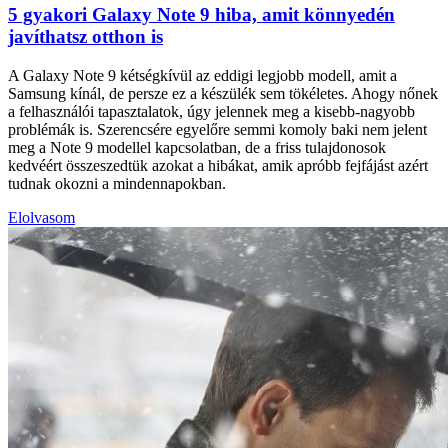
5 gyakori Galaxy Note 9 hiba, amit könnyedén
javíthatsz otthon is
A Galaxy Note 9 kétségkívül az eddigi legjobb modell, amit a
Samsung kínál, de persze ez a készülék sem tökéletes. Ahogy nőnek
a felhasználói tapasztalatok, úgy jelennek meg a kisebb-nagyobb
problémák is. Szerencsére egyelőre semmi komoly baki nem jelent
meg a Note 9 modellel kapcsolatban, de a friss tulajdonosok
kedvéért összeszedtük azokat a hibákat, amik apróbb fejfájást azért
tudnak okozni a mindennapokban.
Elolvasom