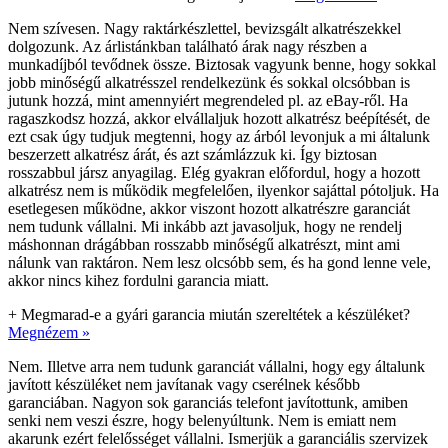
Nem szívesen. Nagy raktárkészlettel, bevizsgált alkatrészekkel
dolgozunk. Az árlistánkban található árak nagy részben a
munkadíjból tevődnek össze. Biztosak vagyunk benne, hogy sokkal
jobb minőségű alkatrésszel rendelkezünk és sokkal olcsóbban is
jutunk hozzá, mint amennyiért megrendeled pl. az eBay-ről. Ha
ragaszkodsz hozzá, akkor elvállaljuk hozott alkatrész beépítését, de
ezt csak úgy tudjuk megtenni, hogy az árból levonjuk a mi általunk
beszerzett alkatrész árát, és azt számlázzuk ki. Így biztosan
rosszabbul jársz anyagilag. Elég gyakran előfordul, hogy a hozott
alkatrész nem is működik megfelelően, ilyenkor sajáttal pótoljuk. Ha
esetlegesen működne, akkor viszont hozott alkatrészre garanciát
nem tudunk vállalni. Mi inkább azt javasoljuk, hogy ne rendelj
máshonnan drágábban rosszabb minőségű alkatrészt, mint ami
nálunk van raktáron. Nem lesz olcsóbb sem, és ha gond lenne vele,
akkor nincs kihez fordulni garancia miatt.
+
Megmarad-e a gyári garancia miután szereltétek a készüléket?
Megnézem »
Nem. Illetve arra nem tudunk garanciát vállalni, hogy egy általunk
javított készüléket nem javítanak vagy cserélnek később
garanciában. Nagyon sok garanciás telefont javítottunk, amiben
senki nem veszi észre, hogy belenyúltunk. Nem is emiatt nem
akarunk ezért felelősséget vállalni. Ismerjük a garanciális szervizek