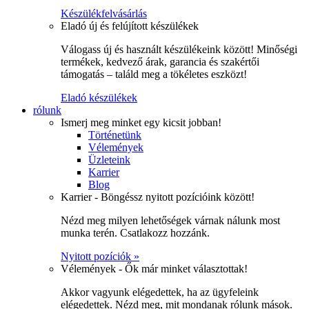
Készülékfelvásárlás
Eladó új és felújított készülékek
Válogass új és használt készülékeink között! Minőségi
termékek, kedvező árak, garancia és szakértői
támogatás – találd meg a tökéletes eszközt!
Eladó készülékek
rólunk
Ismerj meg minket egy kicsit jobban!
Történetünk
Vélemények
Üzleteink
Karrier
Blog
Karrier - Böngéssz nyitott pozícióink között!
Nézd meg milyen lehetőségek várnak nálunk most
munka terén. Csatlakozz hozzánk.
Nyitott pozíciók »
Vélemények - Ők már minket választottak!
Akkor vagyunk elégedettek, ha az ügyfeleink
elégedettek. Nézd meg, mit mondanak rólunk mások.