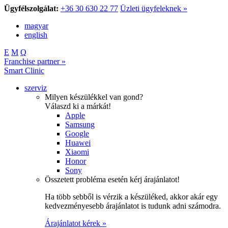
Ügyfélszolgálat:
+36 30 630 22 77
Üzleti ügyfeleknek »
magyar
english
E
M
Q
Franchise partner »
Smart Clinic
szerviz
Milyen készülékkel van gond?
Válaszd ki a márkát!
Apple
Samsung
Google
Huawei
Xiaomi
Honor
Sony
Összetett probléma esetén kérj árajánlatot!
Ha több sebből is vérzik a készüléked, akkor akár egy
kedvezményesebb árajánlatot is tudunk adni számodra.
Árajánlatot kérek »