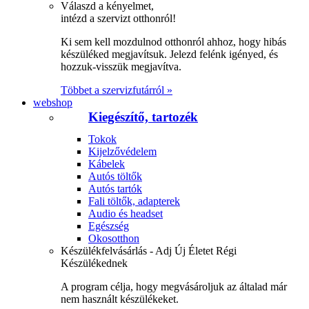
Válaszd a kényelmet,
intézd a szervizt otthonról!
Ki sem kell mozdulnod otthonról ahhoz, hogy hibás
készüléked megjavítsuk. Jelezd felénk igényed, és
hozzuk-visszük megjavítva.
Többet a szervizfutárról »
webshop
Kiegészítő, tartozék
Tokok
Kijelzővédelem
Kábelek
Autós töltők
Autós tartók
Fali töltők, adapterek
Audio és headset
Egészség
Okosotthon
Készülékfelvásárlás - Adj Új Életet Régi
Készülékednek
A program célja, hogy megvásároljuk az általad már
nem használt készülékeket.