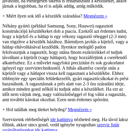
javasolni, ha esetlegesen sikerül is feltámasztani a készüléket, akkor
járnak a legjobban, ha el is adják addig, amíg működik.
+
Miért ilyen sok idő a készülék száradása?
Megnézem »
Néhány gyártó (például Samsung, Sony, Huawei) ragasztott
konstrukciójú készülékeket dob a piacra. Ezekről azt érdemes tudni,
hogy a kijelző és a hátlap is egy vékony ragasztó réteggel (2-3 mm)
van rögzítve a készülék házához. Bármilyen javítás a kijelző, vagy a
hátlap eltávolításával kezdődik. Ilyenkor melegítő padon
felolvasztjuk a ragasztót, hogy utána finom eszközökkel el tudjuk
távolítani a kijelzőt (vagy hátlapot), hogy hozzáférjünk a cserélendő
alkatrészhez. Ez a művelet nagyfokú precizitást és sok gyakorlatot
igényel egy szerviztechnikustól. A hibás alkatrész cseréje után a
kijelzőt vagy a hátlapot vissza kell ragasztani a készülékbe. Ehhez
többnyire egy speciális felületkezelőt, gyári ragasztócsíkokat és prést
használunk. A ragasztásnak a prés alatt van 2-3 óra száradási ideje,
amikor minden gond nélkül ki tudjuk adni a készüléket. Ha ezt az
időt nem várjuk meg, nagy valószínűséggel el fog válni a ragasztás,
ami további károkat okozhat. Ezen nem érdemes spórolni.
+
Hol talállak meg titeket helyileg?
Megnézem »
Szervizeink elérhetőségét
ide kattintva
nézheted meg. Ha távol laksz
tőlünk, akkor sincs gond, vedd igénybe nyugodtan
szerviz futár
szolgáltatásunkat ide kattintva
.