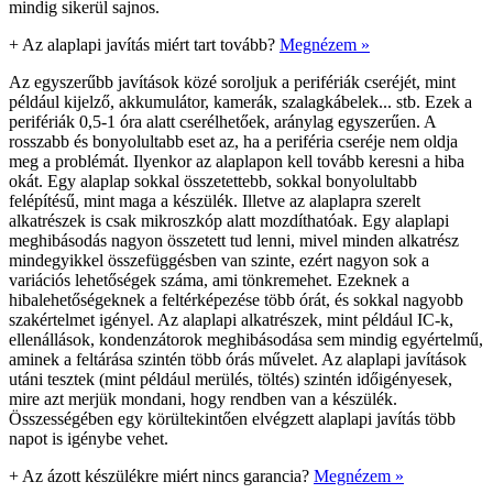
mindig sikerül sajnos.
+
Az alaplapi javítás miért tart tovább?
Megnézem »
Az egyszerűbb javítások közé soroljuk a perifériák cseréjét, mint
például kijelző, akkumulátor, kamerák, szalagkábelek... stb. Ezek a
perifériák 0,5-1 óra alatt cserélhetőek, aránylag egyszerűen. A
rosszabb és bonyolultabb eset az, ha a periféria cseréje nem oldja
meg a problémát. Ilyenkor az alaplapon kell tovább keresni a hiba
okát. Egy alaplap sokkal összetettebb, sokkal bonyolultabb
felépítésű, mint maga a készülék. Illetve az alaplapra szerelt
alkatrészek is csak mikroszkóp alatt mozdíthatóak. Egy alaplapi
meghibásodás nagyon összetett tud lenni, mivel minden alkatrész
mindegyikkel összefüggésben van szinte, ezért nagyon sok a
variációs lehetőségek száma, ami tönkremehet. Ezeknek a
hibalehetőségeknek a feltérképezése több órát, és sokkal nagyobb
szakértelmet igényel. Az alaplapi alkatrészek, mint például IC-k,
ellenállások, kondenzátorok meghibásodása sem mindig egyértelmű,
aminek a feltárása szintén több órás művelet. Az alaplapi javítások
utáni tesztek (mint például merülés, töltés) szintén időigényesek,
mire azt merjük mondani, hogy rendben van a készülék.
Összességében egy körültekintően elvégzett alaplapi javítás több
napot is igénybe vehet.
+
Az ázott készülékre miért nincs garancia?
Megnézem »