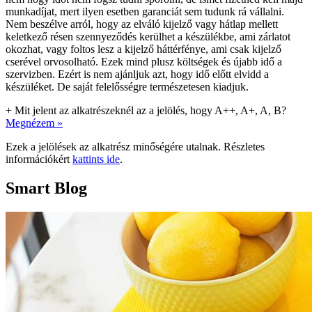
munkadíjat, mert ilyen esetben garanciát sem tudunk rá vállalni.
Nem beszélve arról, hogy az elváló kijelző vagy hátlap mellett
keletkező résen szennyeződés kerülhet a készülékbe, ami zárlatot
okozhat, vagy foltos lesz a kijelző háttérfénye, ami csak kijelző
cserével orvosolható. Ezek mind plusz költségek és újabb idő a
szervizben. Ezért is nem ajánljuk azt, hogy idő előtt elvidd a
készüléket. De saját felelősségre természetesen kiadjuk.
+
Mit jelent az alkatrészeknél az a jelölés, hogy A++, A+, A, B?
Megnézem »
Ezek a jelölések az alkatrész minőségére utalnak. Részletes
információkért
kattints ide
.
Smart Blog