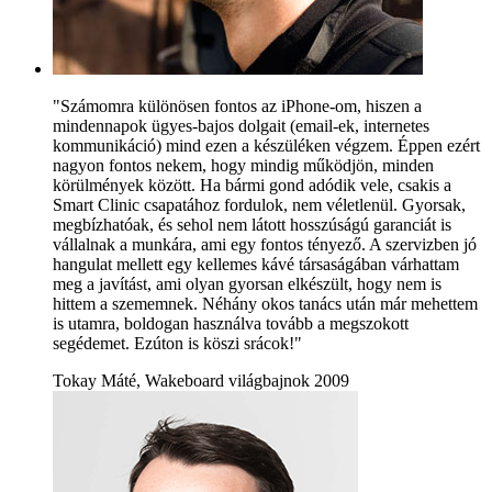
"Számomra különösen fontos az iPhone-om, hiszen a
mindennapok ügyes-bajos dolgait (email-ek, internetes
kommunikáció) mind ezen a készüléken végzem. Éppen ezért
nagyon fontos nekem, hogy mindig működjön, minden
körülmények között. Ha bármi gond adódik vele, csakis a
Smart Clinic csapatához fordulok, nem véletlenül. Gyorsak,
megbízhatóak, és sehol nem látott hosszúságú garanciát is
vállalnak a munkára, ami egy fontos tényező. A szervizben jó
hangulat mellett egy kellemes kávé társaságában várhattam
meg a javítást, ami olyan gyorsan elkészült, hogy nem is
hittem a szememnek. Néhány okos tanács után már mehettem
is utamra, boldogan használva tovább a megszokott
segédemet. Ezúton is köszi srácok!"
Tokay Máté, Wakeboard világbajnok 2009