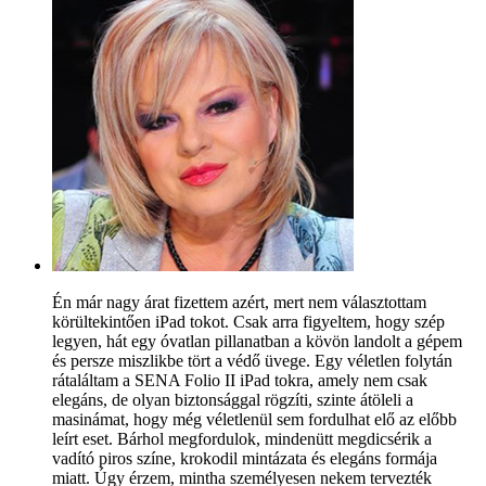
Én már nagy árat fizettem azért, mert nem választottam
körültekintően iPad tokot. Csak arra figyeltem, hogy szép
legyen, hát egy óvatlan pillanatban a kövön landolt a gépem
és persze miszlikbe tört a védő üvege. Egy véletlen folytán
rátaláltam a SENA Folio II iPad tokra, amely nem csak
elegáns, de olyan biztonsággal rögzíti, szinte átöleli a
masinámat, hogy még véletlenül sem fordulhat elő az előbb
leírt eset. Bárhol megfordulok, mindenütt megdicsérik a
vadító piros színe, krokodil mintázata és elegáns formája
miatt. Úgy érzem, mintha személyesen nekem tervezték