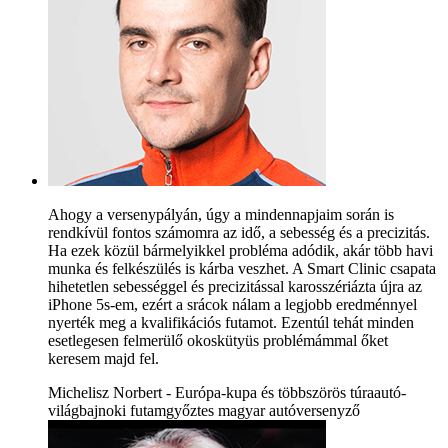
Ahogy a versenypályán, úgy a mindennapjaim során is
rendkívül fontos számomra az idő, a sebesség és a precizitás.
Ha ezek közül bármelyikkel probléma adódik, akár több havi
munka és felkészülés is kárba veszhet. A Smart Clinic csapata
hihetetlen sebességgel és precizitással karosszériázta újra az
iPhone 5s-em, ezért a srácok nálam a legjobb eredménnyel
nyerték meg a kvalifikációs futamot. Ezentúl tehát minden
esetlegesen felmerülő okoskütyüs problémámmal őket
keresem majd fel.
Michelisz Norbert - Európa-kupa és többszörös túraautó-
világbajnoki futamgyőztes magyar autóversenyző