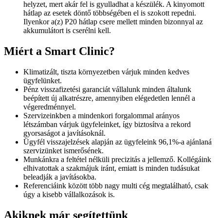
helyzet, mert akár fel is gyulladhat a készülék. A kinyomott
hátlap az esetek döntő többségében el is szokott repedni.
Ilyenkor a(z) P20 hátlap csere mellett minden bizonnyal az
akkumulátort is cserélni kell.
Miért a Smart Clinic?
Klimatizált, tiszta környezetben várjuk minden kedves
ügyfelünket.
Pénz visszafizetési garanciát vállalunk minden általunk
beépített új alkatrészre, amennyiben elégedetlen lennél a
végeredménnyel.
Szervizeinkben a mindenkori forgalommal arányos
létszámban várjuk ügyfeleinket, így biztosítva a rekord
gyorsaságot a javításoknál.
Ügyfél visszajelzések alapján az ügyfeleink 96,1%-a ajánlaná
szervizünket ismerősének.
Munkánkra a feltétel nélküli precizitás a jellemző. Kollégáink
elhivatottak a szakmájuk iránt, emiatt is minden tudásukat
beleadják a javításokba.
Referenciáink között több nagy multi cég megtalálható, csak
úgy a kisebb vállalkozások is.
Akiknek már segítettünk