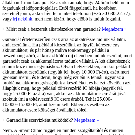
általában 1 munkanapra. Ez az oka annak, hogy 24 órán belül nem
fogadunk el időpontfoglalást. Ettől függetlenül, ha korábban
szeretnél jönni, akkor hívj fel minket telefonon (+36 30 630-22-77),
vagy
írj nekünk
, mert nem kizárt, hogy előbb is tuduk fogadni.
+
Miért csak a beszerelt alkatrészekre van garancia?
Megnézem »
Garanciát értelemszerűen csak arra az alkatrészre tudunk vállalni,
amit cserélünk. Ha például kicserélünk az ügyfél kérésére egy
akkumulátort, és pár hónap múlva tönkremegy például a
beszédhangszóró, akkor azt külön díj ellenében tudjuk cserélni, mert
garanciát csak az akkumulátorra tudunk vállalni. A két alkatrésznek
semmi köze nincs egymáshoz. Olyan helyzetekben, amikor például
akkumulátort cserélünk (tegyük fel, hogy 10.000 Ft-ért), azért mert
gyorsan merül, és kiderül, hogy még ezután is fennáll ugyanaz a
probléma, akkor megvizsgáljuk a készüléket, és ha ezt követően azt
állapítjuk meg, hogy például töltésvezérlő IC hibája (tegyük fel,
hogy 25.000 Ft az ára) van, akkor az akkumulátor csere árát jóvá
szoktuk írni a töltésvezérlő IC csere árából. Tehát 25.000-
10.000=15.000 Ft, amit fizetni kell. Ebben az esetben az
akkumulátor csere költségét átvállaljuk tőled.
+
Garanciális szervizként működtök?
Megnézem »
Nem. A Smart Clinic független minden szolgáltatótól és minden