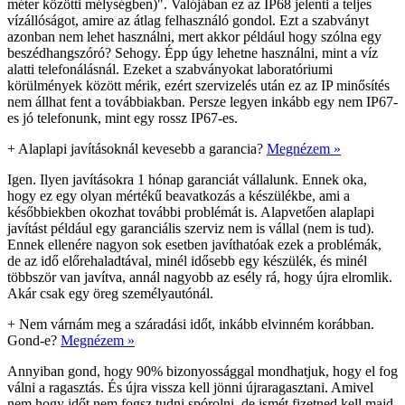
méter közötti mélységben)". Valójában ez az IP68 jelenti a teljes
vízállóságot, amire az átlag felhasználó gondol. Ezt a szabványt
azonban nem lehet használni, mert akkor például hogy szólna egy
beszédhangszóró? Sehogy. Épp úgy lehetne használni, mint a víz
alatti telefonálásnál. Ezeket a szabványokat laboratóriumi
körülmények között mérik, ezért szervizelés után ez az IP minősítés
nem állhat fent a továbbiakban. Persze legyen inkább egy nem IP67-
es jó telefonunk, mint egy rossz IP67-es.
+
Alaplapi javításoknál kevesebb a garancia?
Megnézem »
Igen. Ilyen javításokra 1 hónap garanciát vállalunk. Ennek oka,
hogy ez egy olyan mértékű beavatkozás a készülékbe, ami a
későbbiekben okozhat további problémát is. Alapvetően alaplapi
javítást például egy garanciális szerviz nem is vállal (nem is tud).
Ennek ellenére nagyon sok esetben javíthatóak ezek a problémák,
de az idő előrehaladtával, minél idősebb egy készülék, és minél
többször van javítva, annál nagyobb az esély rá, hogy újra elromlik.
Akár csak egy öreg személyautónál.
+
Nem várnám meg a száradási időt, inkább elvinném korábban.
Gond-e?
Megnézem »
Annyiban gond, hogy 90% bizonyossággal mondhatjuk, hogy el fog
válni a ragasztás. És újra vissza kell jönni újraragasztani. Amivel
nem hogy időt nem fogsz tudni spórolni, de ismét fizetned kell majd