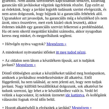
gyártótól. Nem állunk szerződéses kapcsolatban senkivel, kizárólag
garancián túli javításokat végzünk ügyfeleink részére. Épp ezért az
az érdekünk, hogy a javítást legjobb tudásunk szerint elvégezzük, és
nem azon dolgozunk, hogy bújjunk ki a garanciális feltételek alól.
Ugyanakkor azt javasoljuk, ha garanciális még a készüléked (és nem
ázott, nincs összetörve, mert ezek kizáró okok lesznek), akkor
érdemes inkább egy garanciális szervizt felkeresni a problémáddal.
Ha ott nem sikerül megoldást kínálni számodra, akkor nyugodtan
keress meg minket, és megpróbálunk segíteni.
+
Hétvégén nyitva vagytok?
Megnézem »
A mindenkori nyitvatartási időnket
itt meg tudod nézni
.
+
Az oldalon nem látom a készülékem típusát, azt is tudjátok
javítani?
Megnézem »
Döntő többségben azokat a készülékeket találod meg honlapunkon,
amiknek a javításához rendelkezésünkre áll alkatrész. Ettől
függetlenül, ha nem találnád, az nem jelenti azt, hogy nem tudjuk
javítani. Nagy külföldi beszállítókkal dolgozunk, sok alkatrészt be
tudunk szerezni, így lehet a te készülékedhez valót is. Vedd fel
velünk a kapcsolatot, írj nekünk üzenetet
ide kattintva
, és kollégáink
válaszolni fognak rövid időn belül.
+
Hozott alkatrészből is elvégzitek a javítást?
Megnézem »