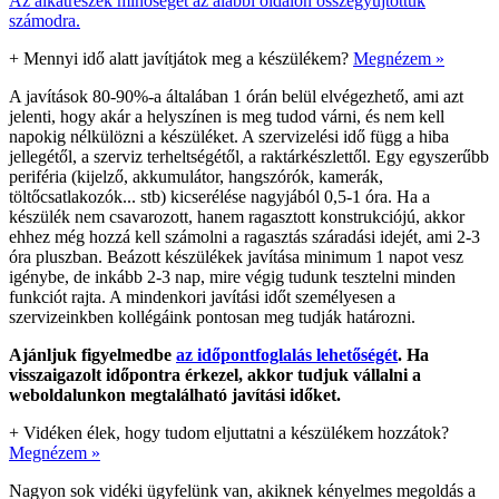
Az alkatrészek minőségét az alábbi oldalon összegyűjtöttük
számodra.
+
Mennyi idő alatt javítjátok meg a készülékem?
Megnézem »
A javítások 80-90%-a általában 1 órán belül elvégezhető, ami azt
jelenti, hogy akár a helyszínen is meg tudod várni, és nem kell
napokig nélkülözni a készüléket. A szervizelési idő függ a hiba
jellegétől, a szerviz terheltségétől, a raktárkészlettől. Egy egyszerűbb
periféria (kijelző, akkumulátor, hangszórók, kamerák,
töltőcsatlakozók... stb) kicserélése nagyjából 0,5-1 óra. Ha a
készülék nem csavarozott, hanem ragasztott konstrukciójú, akkor
ehhez még hozzá kell számolni a ragasztás száradási idejét, ami 2-3
óra pluszban. Beázott készülékek javítása minimum 1 napot vesz
igénybe, de inkább 2-3 nap, mire végig tudunk tesztelni minden
funkciót rajta. A mindenkori javítási időt személyesen a
szervizeinkben kollégáink pontosan meg tudják határozni.
Ajánljuk figyelmedbe
az időpontfoglalás lehetőségét
. Ha
visszaigazolt időpontra érkezel, akkor tudjuk vállalni a
weboldalunkon megtalálható javítási időket.
+
Vidéken élek, hogy tudom eljuttatni a készülékem hozzátok?
Megnézem »
Nagyon sok vidéki ügyfelünk van, akiknek kényelmes megoldás a