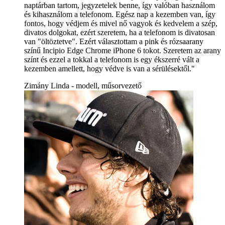
naptárban tartom, jegyzetelek benne, így valóban használom
és kihasználom a telefonom. Egész nap a kezemben van, így
fontos, hogy védjem és mivel nő vagyok és kedvelem a szép,
divatos dolgokat, ezért szeretem, ha a telefonom is divatosan
van "öltöztetve". Ezért választottam a pink és rózsaarany
színű Incipio Edge Chrome iPhone 6 tokot. Szeretem az arany
színt és ezzel a tokkal a telefonom is egy ékszerré vált a
kezemben amellett, hogy védve is van a sérülésektől."
Zimány Linda - modell, műsorvezető