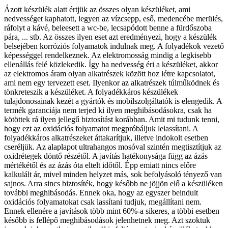
Ázott készülék alatt értjük az összes olyan készüléket, ami
nedvességet kaphatott, legyen az vízcsepp, eső, medencébe merülés,
ráfolyt a kávé, beleesett a wc-be, lecsapódott benne a fürdőszoba
pára, ... stb. Az összes ilyen eset azt eredményezi, hogy a készülék
belsejében korróziós folyamatok indulnak meg. A folyadékok vezető
képességgel rendelkeznek. Az elektromosság mindig a legkisebb
ellenállás felé közlekedik. Így ha nedvesség éri a készüléket, akkor
az elektromos áram olyan alkatrészek között hoz létre kapcsolatot,
ami nem egy tervezett eset. Ilyenkor az alkatrészek túlműködnek és
tönkreteszik a készüléket. A folyadékkáros készülékek
tulajdonosainak kezét a gyártók és mobilszolgáltatók is elengedik. A
termék garanciája nem terjed ki ilyen meghibásodásokra, csak ha
kötöttek rá ilyen jellegű biztosítást korábban. Amit mi tudunk tenni,
hogy ezt az oxidációs folyamatot megpróbáljuk lelassítani. A
folyadékkáros alkatrészeket áttakarítjuk, illetve indokolt esetben
cseréljük. Az alaplapot ultrahangos mosóval szintén megtisztítjuk az
oxidrétegek döntő részétől. A javítás hatékonysága függ az ázás
mértékétől és az ázás óta eltelt időtől. Épp emiatt nincs előre
kalkulált ár, mivel minden helyzet más, sok befolyásoló tényező van
sajnos. Arra sincs biztosíték, hogy később ne jöjjön elő a készüléken
további meghibásodás. Ennek oka, hogy az egyszer beindult
oxidációs folyamatokat csak lassítani tudjuk, megállítani nem.
Ennek ellenére a javítások több mint 60%-a sikeres, a többi esetben
később is fellépő meghibásodások jelenhetnek meg. Azt szoktuk