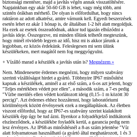
biztonsági mentésre, majd a javítás végén annak visszatöltésére.
Napjainkban egy akár 50-60 GB is lehet, vagy még több, ami
szintén órákban mérhető. De olyan is előfordulhat, hogy nincs
raktáron az adott alkatrész, amire várnunk kell. Egyedi beszerzések
esetén lehet ez akár 1 hónap is, de általában 1-2 hét alatt megoldjuk.
Ha ezek az esetek összeadódnak, akkor tud igazán elhúzódni a
javítás ideje. Összegezve, mi minden tőlünk telhetőt megteszünk,
hogy minél rövidebb legyen az idő, hisz mi is akkor járunk a
legjobban, ez közös érdekünk. Feleslegesen mi sem ülünk
készülékeken, mert magától nem fog meggyógyulni.
+
Vízálló marad a készülék a javítás után is?
Megnézem »
Nem. Mindenesetre érdemes megnézni, hogy milyen szabvány
szerinti vízállóságot hirdet a gyártó. Többnyire IP67 minősítést
kapnak a készülékek, aminél a az első szám, a 6-os azt jelenti, hogy
"Teljes mértékben védett por ellen", a második szám, a 7-es pedig
"Vízbe merülés ellen védett korlátozott ideig (0,15–1 m között 30
percig)". Azt érdemes ehhez hozzátenni, hogy laboratóriumi
körülmények között érvényesek ezek a megállapítások. Az életben
viszont előfordul, hogy az IP67-es szabvány szerint kialakított
készülék épp úgy be tud ázni. Ilyenkor a folyadékjelző indikátorok
elszíneződnek, a készülékbe foyladék kerül, a garancia pedig nem
lesz érvényes. Az IP68-as minősítésnél a 8-as szám jelentése "Víz
alatt folyamatosan használható (a gyártó által meghatározott, 1 és 3